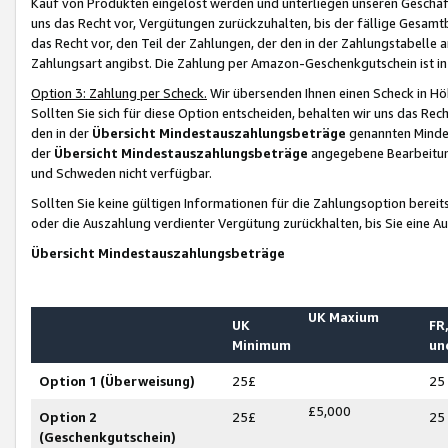
Kauf von Produkten eingelöst werden und unterliegen unseren Geschäf
uns das Recht vor, Vergütungen zurückzuhalten, bis der fällige Gesamt
das Recht vor, den Teil der Zahlungen, der den in der Zahlungstabelle 
Zahlungsart angibst. Die Zahlung per Amazon-Geschenkgutschein ist in
Option 3: Zahlung per Scheck.
Wir übersenden Ihnen einen Scheck in Höh
Sollten Sie sich für diese Option entscheiden, behalten wir uns das Rec
den in der
Übersicht Mindestauszahlungsbeträge
genannten Mindest
der
Übersicht Mindestauszahlungsbeträge
angegebene Bearbeitung
und Schweden nicht verfügbar.
Sollten Sie keine gültigen Informationen für die Zahlungsoption bereit
oder die Auszahlung verdienter Vergütung zurückhalten, bis Sie eine A
Übersicht Mindestauszahlungsbeträge
UK Maxium
UK
FR,
Minimum
un
Option 1 (Überweisung)
25£
25
£5,000
Option 2
25£
25
(Geschenkgutschein)