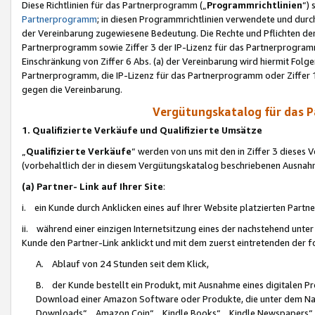
Diese Richtlinien für das Partnerprogramm („
Programmrichtlinien
“)
Partnerprogramm
; in diesen Programmrichtlinien verwendete und durch
der Vereinbarung zugewiesene Bedeutung. Die Rechte und Pflichten de
Partnerprogramm sowie Ziffer 3 der IP-Lizenz für das Partnerprogram
Einschränkung von Ziffer 6 Abs. (a) der Vereinbarung wird hiermit Fol
Partnerprogramm, die IP-Lizenz für das Partnerprogramm oder Ziffer 1
gegen die Vereinbarung.
Vergütungskatalog für das 
1. Qualifizierte Verkäufe und Qualifizierte Umsätze
„
Qualifizierte Verkäufe
“ werden von uns mit den in Ziffer 3 diese
(vorbehaltlich der in diesem Vergütungskatalog beschriebenen Ausnah
(a) Partner- Link auf Ihrer Site
:
i. ein Kunde durch Anklicken eines auf Ihrer Website platzierten Part
ii. während einer einzigen Internetsitzung eines der nachstehend unter (i)
Kunde den Partner-Link anklickt und mit dem zuerst eintretenden der f
A. Ablauf von 24 Stunden seit dem Klick,
B. der Kunde bestellt ein Produkt, mit Ausnahme eines digitalen P
Download einer Amazon Software oder Produkte, die unter dem N
Downloads“, „Amazon Coin“, „Kindle Books“, „Kindle Newspapers“, „