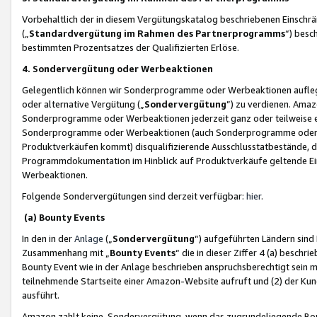
Vorbehaltlich der in diesem Vergütungskatalog beschriebenen Einschr
(„
Standardvergütung im Rahmen des Partnerprogramms
“) besc
bestimmten Prozentsatzes der Qualifizierten Erlöse.
4. Sondervergütung oder Werbeaktionen
Gelegentlich können wir Sonderprogramme oder Werbeaktionen auflegen,
oder alternative Vergütung („
Sondervergütung
”) zu verdienen. Amazo
Sonderprogramme oder Werbeaktionen jederzeit ganz oder teilweise einz
Sonderprogramme oder Werbeaktionen (auch Sonderprogramme oder We
Produktverkäufen kommt) disqualifizierende Ausschlusstatbestände, di
Programmdokumentation im Hinblick auf Produktverkäufe geltende E
Werbeaktionen.
Folgende Sondervergütungen sind derzeit verfügbar:
hier
.
(a) Bounty Events
In den in der
Anlage
(„
Sondervergütung
“) aufgeführten Ländern sind
Zusammenhang mit „
Bounty Events
“ die in dieser Ziffer 4 (a) besch
Bounty Event wie in der Anlage beschrieben anspruchsberechtigt sein mu
teilnehmende Startseite einer Amazon-Website aufruft und (2) der Kun
ausführt.
Amazon zahlt keine Sondervergütung, wenn das zugrundeliegende Boun