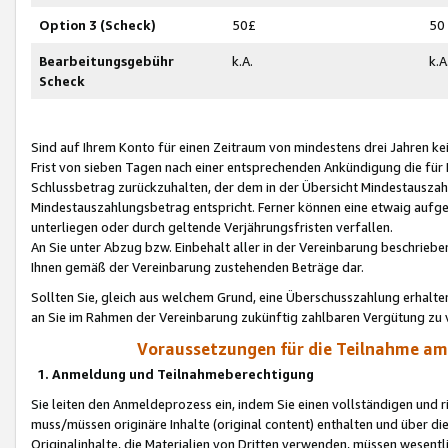
Option 3 (Scheck)
50£
50
Bearbeitungsgebühr
k.A.
k.A
Scheck
Sind auf Ihrem Konto für einen Zeitraum von mindestens drei Jahren kein
Frist von sieben Tagen nach einer entsprechenden Ankündigung die für
Schlussbetrag zurückzuhalten, der dem in der Übersicht Mindestausz
Mindestauszahlungsbetrag entspricht. Ferner können eine etwaig aufg
unterliegen oder durch geltende Verjährungsfristen verfallen.
An Sie unter Abzug bzw. Einbehalt aller in der Vereinbarung beschrieb
Ihnen gemäß der Vereinbarung zustehenden Beträge dar.
Sollten Sie, gleich aus welchem Grund, eine Überschusszahlung erhalte
an Sie im Rahmen der Vereinbarung zukünftig zahlbaren Vergütung zu 
Voraussetzungen für die Teilnahme a
1. Anmeldung und Teilnahmeberechtigung
Sie leiten den Anmeldeprozess ein, indem Sie einen vollständigen und 
muss/müssen originäre Inhalte (original content) enthalten und über d
Originalinhalte, die Materialien von Dritten verwenden, müssen wese