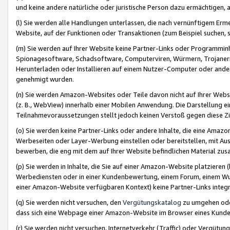
und keine andere natürliche oder juristische Person dazu ermächtigen, a
(l) Sie werden alle Handlungen unterlassen, die nach vernünftigem Erme
Website, auf der Funktionen oder Transaktionen (zum Beispiel suchen, s
(m) Sie werden auf Ihrer Website keine Partner-Links oder Programmin
Spionagesoftware, Schadsoftware, Computerviren, Würmern, Trojaner
Herunterladen oder Installieren auf einem Nutzer-Computer oder ande
genehmigt wurden.
(n) Sie werden Amazon-Websites oder Teile davon nicht auf Ihrer Websi
(z. B., WebView) innerhalb einer Mobilen Anwendung. Die Darstellung ein
Teilnahmevoraussetzungen stellt jedoch keinen Verstoß gegen diese Zif
(o) Sie werden keine Partner-Links oder andere Inhalte, die eine Am
Werbeseiten oder Layer-Werbung einstellen oder bereitstellen, mit Au
bewerben, die eng mit dem auf Ihrer Website befindlichen Material z
(p) Sie werden in Inhalte, die Sie auf einer Amazon-Website platzier
Werbediensten oder in einer Kundenbewertung, einem Forum, einem Wun
einer Amazon-Website verfügbaren Kontext) keine Partner-Links integr
(q) Sie werden nicht versuchen, den
Vergütungskatalog
zu umgehen oder
dass sich eine Webpage einer Amazon-Website im Browser eines Kunden 
(r) Sie werden nicht versuchen, Internetverkehr (Traffic) oder Vergü