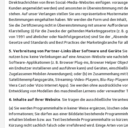
Direktnachrichten von Ihren Social-Media-Websites einfügen. vorausg
Kunden angemeldet werden) und ansonsten in Übereinstimmung mit der
stehen. Auf unser Verlangen stellen Sie uns repräsentative Mustermater
Bestimmungen eingehalten haben. Wir werden die Form und den Inhalt, di
Sie die Zertifizierung nicht in Übereinstimmung mit unserer Aufforderu
Klarstellung: (i) Für die Zwecke der geltenden Marketinggesetze (z. 
von 1991 und ähnlicher oder Nachfolgegesetze) sind Sie der „Absender“ j
Gesetze und Standards und Best Practices der Marketingbranche für 
5. Verbreitung von Partner-Links über Software und Geräte
Sie
nutzen bzw. keine Verlinkungen auf eine Amazon-Website wie nachsteh
Software-Applikationen (z. B. Browser Plug-ins, Browser Helper Objec
ein Endnutzer installieren und ausführen kann) und Geräten, einschlie
Zugelassenen Mobilen Anwendungen); oder (b) im Zusammenhang mit bzw.
Satellitenempfangsgeräte, Streaming-Video-Playern, Blu-Ray-Playern 
Viera Cast oder Vizio Internet Apps). Sie werden ohne ausdrückliche v
Entwicklung von Modellen des maschinellen Lernens oder verwandter 
6. Inhalte auf Ihrer Website
. Sie tragen die ausschließliche Verantwo
(a) Sie werden Programminhalte in keiner Weise ergänzen, löschen oder
Informationen; Sie dürfen aus einer Bilddatei bestehende Programminhal
erhalten bleiben bzw. aus Text bestehende Programminhalte so kürzen, 
Kürzung nicht sachlich falsch oder irreführend wird. Einige Arten von L