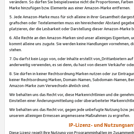
verändern. So dürfen Sie beispielsweise nicht die Proportionen, Farb
Marke hinzufügen bzw. Elemente aus einer Amazon-Marke entfernen.
5. Jede Amazon-Marke muss für sich alleine in ihrer Gesamtheit darge
grafischen oder Textelementen muss ein hinreichender Abstand gegebe
platzieren, der die Lesbarkeit oder Darstellung dieser Amazon-Marke b
6. Alle Rechte an den Amazon-Marken sind unser alleiniges Eigentum, 
kommt alleine uns zugute. Sie werden keine Handlungen vornehmen, 
stehen.
7. Du darfst kein Logo von, oder Inhalte erstellt von,
Drittanbietern au
anderweitig verwenden, es sei denn, du hast von diesem Verkäufer oder
8. Sie dürfen in keiner Rechtsordnung Marken nutzen oder zur Eintragu
keiner Rechtsordnung Marken, Domain-Namen, Subdomain-Namen, Benu
Amazon-Marke zum Verwechseln ähnlich sind.
Wir behalten uns das Recht vor, diese Markenrichtlinien und die gene
Einstellen einer Änderungsmitteilung oder überarbeiteter Markenricht
Wir behalten uns das Recht vor, gegen jede unbefugte Nutzung bzw. jede 
unserem alleinigen Ermessen angemessene Maßnahmen zu ergreifen.
IP-Lizenz- und Nutzungsan
Diese Lizenz regelt Ihre Nutzung von Programminhalten im Zusammen