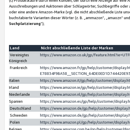
(c) Produktkäufe durch einen Kunden, der durch eine Anzeige auf eine 
Ausschreibungen und Auktionen über Schlagwörter, Suchbegriffe oder 
oder eine andere Amazon-Marke (vgl. die nicht abschließende Liste un
buchstabierte Varianten dieser Wörter (z. B. „ammazon“, „amaozn“ und „
Suchplatzierung
”);
Land
Nicht abschließende Liste der Marken
Vereinigtes
https://www.amazon.co.uk/gp/feature.html?ie=U
Königreich
Frankreich
https://www.amazon.fr/gp/help/customer/displa
E78834F9BA58__SECTION_64DE0ED1D744420E9
Italien
https://www.amazon.it/gp/help/customer/display
Irland
https://www.amazon.ie/gp/help/customer/displa
Niederlande
https://www.amazon.nl/gp/help/customer/display
Spanien
https://www.amazon.es/gp/help/customer/display
Deutschland
https://www.amazon.de/gp/help/customer/displa
Schweden
https://www.amazon.de/gp/help/customer/displa
Polen
https://www.amazon.pl/gp/help/customer/display
Belgien
https://www.amazon.com.be/gp/help/customer/d