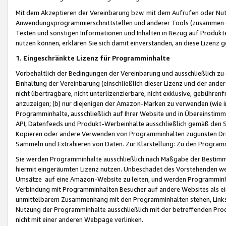
Mit dem Akzeptieren der Vereinbarung bzw. mit dem Aufrufen oder Nutz
Anwendungsprogrammierschnittstellen und anderer Tools (zusammen die
Texten und sonstigen Informationen und Inhalten in Bezug auf Produkte
nutzen können, erklären Sie sich damit einverstanden, an diese Lizenz 
1. Eingeschränkte Lizenz für Programminhalte
Vorbehaltlich der Bedingungen der Vereinbarung und ausschließlich z
Einhaltung der Vereinbarung (einschließlich dieser Lizenz und der ande
nicht übertragbare, nicht unterlizenzierbare, nicht exklusive, gebühren
anzuzeigen; (b) nur diejenigen der Amazon-Marken zu verwenden (wie in 
Programminhalte, ausschließlich auf Ihrer Website und in Übereinstimmu
API, Datenfeeds und Produkt-Werbeinhalte ausschließlich gemäß den Spe
Kopieren oder andere Verwenden von Programminhalten zugunsten Dri
Sammeln und Extrahieren von Daten. Zur Klarstellung: Zu den Program
Sie werden Programminhalte ausschließlich nach Maßgabe der Besti
hiermit eingeräumten Lizenz nutzen. Unbeschadet des Vorstehenden we
Umsätze auf eine Amazon-Website zu leiten, und werden Programminhal
Verbindung mit Programminhalten Besucher auf andere Websites als ein
unmittelbarem Zusammenhang mit den Programminhalten stehen, Links z
Nutzung der Programminhalte ausschließlich mit der betreffenden Pr
nicht mit einer anderen Webpage verlinken.