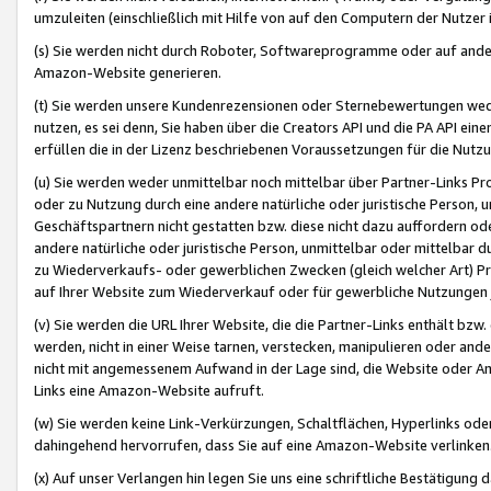
umzuleiten (einschließlich mit Hilfe von auf den Computern der Nutzer i
(s) Sie werden nicht durch Roboter, Softwareprogramme oder auf andere
Amazon-Website generieren.
(t) Sie werden unsere Kundenrezensionen oder Sternebewertungen wed
nutzen, es sei denn, Sie haben über die Creators API und die PA API e
erfüllen die in der Lizenz beschriebenen Voraussetzungen für die Nutzu
(u) Sie werden weder unmittelbar noch mittelbar über Partner-Links P
oder zu Nutzung durch eine andere natürliche oder juristische Person,
Geschäftspartnern nicht gestatten bzw. diese nicht dazu auffordern od
andere natürliche oder juristische Person, unmittelbar oder mittelbar
zu Wiederverkaufs- oder gewerblichen Zwecken (gleich welcher Art) 
auf Ihrer Website zum Wiederverkauf oder für gewerbliche Nutzungen 
(v) Sie werden die URL Ihrer Website, die die Partner-Links enthält b
werden, nicht in einer Weise tarnen, verstecken, manipulieren oder and
nicht mit angemessenem Aufwand in der Lage sind, die Website oder A
Links eine Amazon-Website aufruft.
(w) Sie werden keine Link-Verkürzungen, Schaltflächen, Hyperlinks ode
dahingehend hervorrufen, dass Sie auf eine Amazon-Website verlinken
(x) Auf unser Verlangen hin legen Sie uns eine schriftliche Bestätigung