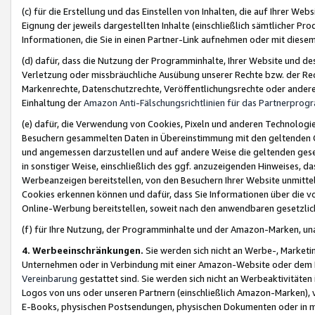
(c) für die Erstellung und das Einstellen von Inhalten, die auf Ihrer We
Eignung der jeweils dargestellten Inhalte (einschließlich sämtlicher 
Informationen, die Sie in einen Partner-Link aufnehmen oder mit diese
(d) dafür, dass die Nutzung der Programminhalte, Ihrer Website und des 
Verletzung oder missbräuchliche Ausübung unserer Rechte bzw. der Recht
Markenrechte, Datenschutzrechte, Veröffentlichungsrechte oder anderer
Einhaltung der
Amazon Anti-Fälschungsrichtlinien für das Partnerpro
(e) dafür, die Verwendung von Cookies, Pixeln und anderen Technologien
Besuchern gesammelten Daten in Übereinstimmung mit den geltenden Ge
und angemessen darzustellen und auf andere Weise die geltenden geset
in sonstiger Weise, einschließlich des ggf. anzuzeigenden Hinweises, d
Werbeanzeigen bereitstellen, von den Besuchern Ihrer Website unmitte
Cookies erkennen können und dafür, dass Sie Informationen über die v
Online-Werbung bereitstellen, soweit nach den anwendbaren gesetzlic
(f) für Ihre Nutzung, der Programminhalte und der Amazon-Marken, u
4. Werbeeinschränkungen.
Sie werden sich nicht an Werbe-, Market
Unternehmen oder in Verbindung mit einer Amazon-Website oder dem Pa
Vereinbarung
gestattet sind. Sie werden sich nicht an Werbeaktivitäten
Logos von uns oder unseren Partnern (einschließlich Amazon-Marken), 
E-Books, physischen Postsendungen, physischen Dokumenten oder in 