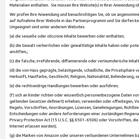
Materialien enthalten. Sie müssen Ihre Website(s) in Ihrer Anwendung ide
Wir prüfen Ihre Anwendung und benachrichtigen Sie, ob sie angenommen
auf Aufnahme Ihrer Website in das Partnerprogramm und Sie dürfen kei
Ungeeignet sind unter anderem Websites:
(a) die sexuelle oder obszöne Inhalte bewerben oder enthalten;
(b) die Gewalt verherrlichen oder gewalttätige Inhalte haben oder pot
anstiften,;
(c) die falsche, irreführende, diffamierende oder verleumderische Inha
(d) die von Hass geprägte, belästigende, schädliche, die Privatsphäre v
Herkunft, Hautfarbe, Geschlecht, Religion, Nationalität, Behinderung, 
(e) die rechtswidrige Handlungen bewerben oder ausführen;
(f) sich an Kinder richten oder wissentlich personenbezogene Daten vo
geltenden Gesetzen definiert) erheben, verwenden oder offenlegen, Vo
Regeln, Vorschriften, Anordnungen, Lizenzen, Genehmigungen, Richtlini
Entscheidungen oder andere Anforderungen einer zuständigen Regierung
Privacy Protection Act (15 U.S.C. §§ 6501-6506) oder Vorschriften, di
Internet erlassen wurden);
(g) die Marken von Amazon oder unseren verbundenen Unternehmen b