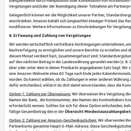
(beispielsweise durch Manipulation oder Kombination von Attributions-
Vergütungen und/oder der Beendigung deiner Teilnahme am Partnerp
Gelegentlich können wir die Möglichkeit unserer Partner, Standardv
einschränken. Amazon behält sich (ungeachtet etwaiger Fristen) das Re
modifizieren. Weitere Informationen zu Einschränkungen für Vergütung
6. Erfassung und Zahlung von Vergütungen
Wir werden wirtschaftlich vertretbare Anstrengungen unternehmen, um 
Nachverfolgung zu ermöglichen und unsere Berichte zu erstellen und di
diesem Monat verdient hast, zusammengefasst sind. Standardvergütung
auf den nächsten Betrag in der Landeswährung gerundet werden (z. B. C
über oder unter dem in deiner Preiskarte angegebenen Satz liegt. Wir
eine Amazon-Webseite etwa 60 Tage nach Ende jedes Kalendermonats, i
wurden. Du kannst wählen, ob du Zahlungen in einer anderen Währung
dafür entscheidest, erklärst du dich damit einverstanden, dass die K
Option 1: Zahlung per Überweisung.
Wir überweisen Ihre Vergütung dir
Namen der Bank, die Kontonummer, den Namen des Kontoinhabers bzw. a
erforderlich) nennen. Sollten Sie sich für diese Option entscheiden, be
fällige Gesamtbetrag den in der
Übersicht Mindestauszahlungsbet
Option 2: Zahlung per Amazon-Geschenkgutschein.
Wir übersenden Ihne
Partnerkonto genannte Haupt-E-Mail-Adresse. Diese Geschenkgutschei