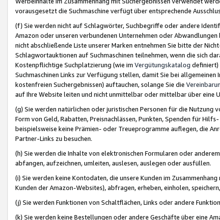
Werbeinhalte im Zusammenhang mit Suchergebnissen verwendet werden,
vorausgesetzt die Suchmaschine verfügt über entsprechende Ausschlu
(f) Sie werden nicht auf Schlagwörter, Suchbegriffe oder andere Ident
Amazon oder unseren verbundenen Unternehmen oder Abwandlungen bzw
nicht abschließende Liste unserer Marken entnehmen Sie bitte der Nich
Schlagwortauktionen auf Suchmaschinen teilnehmen, wenn die sich da
Kostenpflichtige Suchplatzierung (wie im
Vergütungskatalog
definiert
Suchmaschinen Links zur Verfügung stellen, damit Sie bei allgemeinen I
kostenfreien Suchergebnissen) auftauchen, solange Sie die
Vereinbaru
auf Ihre Website leiten und nicht unmittelbar oder mittelbar über eine
(g) Sie werden natürlichen oder juristischen Personen für die Nutzung 
Form von Geld, Rabatten, Preisnachlässen, Punkten, Spenden für Hilfs
beispielsweise keine Prämien- oder Treueprogramme auflegen, die Anrei
Partner-Links zu besuchen.
(h) Sie werden die Inhalte von elektronischen Formularen oder anderem M
abfangen, aufzeichnen, umleiten, auslesen, auslegen oder ausfüllen.
(i) Sie werden keine Kontodaten, die unsere Kunden im Zusammenhang 
Kunden der Amazon-Websites), abfragen, erheben, einholen, speichern,
(j) Sie werden Funktionen von Schaltflächen, Links oder andere Funkti
(k) Sie werden keine Bestellungen oder andere Geschäfte über eine Ama