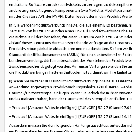
enthaltene Software zurückzuentwickeln, zu zerlegen, zu dekompilier
andere zugrunde liegende Komponenten (wie Modelle, Modellparameter
mit der Creators API, der PA API, Datenfeeds oder in den Produkt Werb
(h) Sie werden Produktwerbungsinhalte, die aus einem Bild bestehen, ni
Zeitraum von bis zu 24 Stunden einen Link auf Produktwerbungsinhalte
die nicht aus Bildern bestehen, für einen Zeitraum von bis zu 24 Stund
Ablauf dieses Zeitraums durch entsprechende Anfrage an die Creators 
Produktwerbungsinhalte aktualisieren und neu darstellen. Sofern wir Ih
Standardidentifikationsnummern (ASINs) für einen unbestimmten Zeitra
Kundenanwendung, dürfen unbeschadet des Vorstehenden Produktwerbu
Zwischenspeicher abgelegt werden. Auf unser Verlangen werden Sie un
die Produktwerbungsinhalte enthält oder nutzt, damit wir Ihre Einhalt
(i) Wenn Sie seltener als stündlich Produktwerbungsinhalte aus Datenfe
Anwendung angezeigten Produktwerbungsinhalte aktualisieren, werden 
Datums-/Uhrzeitstempel einfügen. Wenn Sie jedoch die in Ihrer Anwe
und aktualisiert haben, kann der Datumsteil des Stempels entfallen. Dies
• Preis auf [Amazon-Website einfügen]: [EUR/GBP] 32,77 (Stand 07.01.
• Preis auf [Amazon-Website einfügen]: [EUR/GBP] 32,77 (Stand 14:11 
Außerdem müssen Sie den folgenden Haftungsausschluss entweder neb
ein Pop-up-Fenster, ein Pop-up-Skript oder ein sonstiges vergleichba