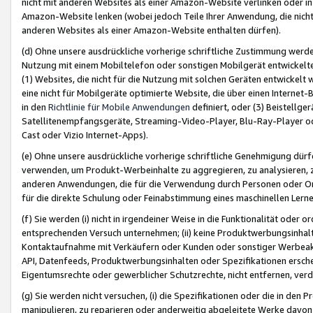
nicht mit anderen Websites als einer Amazon-Website verlinken oder i
Amazon-Website lenken (wobei jedoch Teile Ihrer Anwendung, die nich
anderen Websites als einer Amazon-Website enthalten dürfen).
(d) Ohne unsere ausdrückliche vorherige schriftliche Zustimmung werd
Nutzung mit einem Mobiltelefon oder sonstigen Mobilgerät entwickelt
(1) Websites, die nicht für die Nutzung mit solchen Geräten entwickelt
eine nicht für Mobilgeräte optimierte Website, die über einen Interne
in den
Richtlinie für Mobile Anwendungen
definiert, oder (3) Beistellge
Satellitenempfangsgeräte, Streaming-Video-Player, Blu-Ray-Player ode
Cast oder Vizio Internet-Apps).
(e) Ohne unsere ausdrückliche vorherige schriftliche Genehmigung dürfe
verwenden, um Produkt-Werbeinhalte zu aggregieren, zu analysieren, 
anderen Anwendungen, die für die Verwendung durch Personen oder Or
für die direkte Schulung oder Feinabstimmung eines maschinellen Lern
(f) Sie werden (i) nicht in irgendeiner Weise in die Funktionalität ode
entsprechenden Versuch unternehmen; (ii) keine Produktwerbungsinha
Kontaktaufnahme mit Verkäufern oder Kunden oder sonstiger Werbeaktiv
API, Datenfeeds, Produktwerbungsinhalten oder Spezifikationen erschei
Eigentumsrechte oder gewerblicher Schutzrechte, nicht entfernen, verd
(g) Sie werden nicht versuchen, (i) die Spezifikationen oder die in de
manipulieren, zu reparieren oder anderweitig abgeleitete Werke davon z