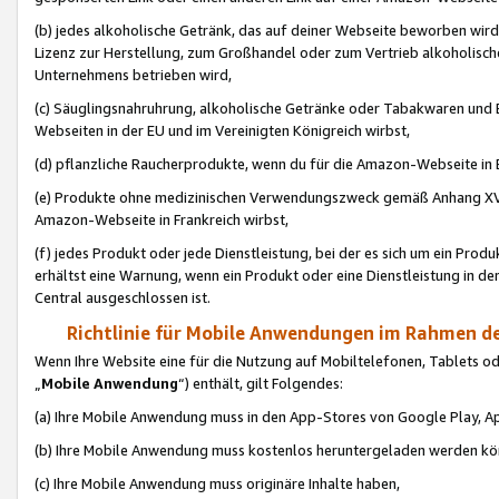
(b) jedes alkoholische Getränk, das auf deiner Webseite beworben wird
Lizenz zur Herstellung, zum Großhandel oder zum Vertrieb alkoholisch
Unternehmens betrieben wird,
(c) Säuglingsnahruhrung, alkoholische Getränke oder Tabakwaren und E
Webseiten in der EU und im Vereinigten Königreich wirbst,
(d) pflanzliche Raucherprodukte, wenn du für die Amazon-Webseite in B
(e) Produkte ohne medizinischen Verwendungszweck gemäß Anhang XVI 
Amazon-Webseite in Frankreich wirbst,
(f) jedes Produkt oder jede Dienstleistung, bei der es sich um ein Prod
erhältst eine Warnung, wenn ein Produkt oder eine Dienstleistung in de
Central ausgeschlossen ist.
Richtlinie für Mobile Anwendungen im Rahmen de
Wenn Ihre Website eine für die Nutzung auf Mobiltelefonen, Tablets 
„
Mobile Anwendung
“) enthält, gilt Folgendes:
(a) Ihre Mobile Anwendung muss in den App-Stores von Google Play, A
(b) Ihre Mobile Anwendung muss kostenlos heruntergeladen werden könn
(c) Ihre Mobile Anwendung muss originäre Inhalte haben,