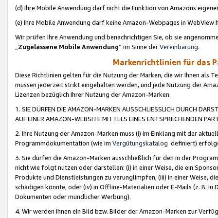
(d) Ihre Mobile Anwendung darf nicht die Funktion von Amazons eige
(e) Ihre Mobile Anwendung darf keine Amazon-Webpages in WebView 
Wir prüfen Ihre Anwendung und benachrichtigen Sie, ob sie angenomm
„
Zugelassene Mobile Anwendung
“ im Sinne der
Vereinbarung
.
Markenrichtlinien für das 
Diese Richtlinien gelten für die Nutzung der Marken, die wir Ihnen als 
müssen jederzeit strikt eingehalten werden, und jede Nutzung der Ama
Lizenzen bezüglich Ihrer Nutzung der Amazon-Marken.
1. SIE DÜRFEN DIE AMAZON-MARKEN AUSSCHLIESSLICH DURCH DARS
AUF EINER AMAZON-WEBSITE MITTELS EINES ENTSPRECHENDEN PART
2. Ihre Nutzung der Amazon-Marken muss (i) im Einklang mit der aktuells
Programmdokumentation (wie im
Vergütungskatalog
definiert) erfolg
3. Sie dürfen die Amazon-Marken ausschließlich für den in der Progr
nicht wie folgt nutzen oder darstellen: (i) in einer Weise, die ein Spo
Produkte und Dienstleistungen zu verunglimpfen, (iii) in einer Weise
schädigen könnte, oder (iv) in Offline-Materialien oder E-Mails (z. B.
Dokumenten oder mündlicher Werbung).
4. Wir werden Ihnen ein Bild bzw. Bilder der Amazon-Marken zur Verfüg