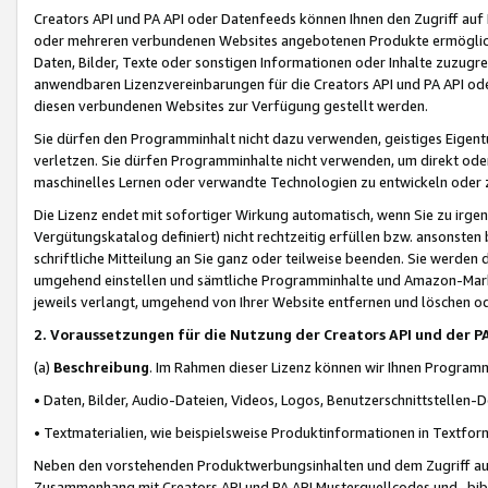
Creators API und PA API oder Datenfeeds können Ihnen den Zugriff auf D
oder mehreren verbundenen Websites angebotenen Produkte ermögliche
Daten, Bilder, Texte oder sonstigen Informationen oder Inhalte zuzugre
anwendbaren Lizenzvereinbarungen für die Creators API und PA API od
diesen verbundenen Websites zur Verfügung gestellt werden.
Sie dürfen den Programminhalt nicht dazu verwenden, geistiges Eigent
verletzen. Sie dürfen Programminhalte nicht verwenden, um direkt ode
maschinelles Lernen oder verwandte Technologien zu entwickeln oder zu
Die Lizenz endet mit sofortiger Wirkung automatisch, wenn Sie zu irg
Vergütungskatalog definiert) nicht rechtzeitig erfüllen bzw. ansonsten
schriftliche Mitteilung an Sie ganz oder teilweise beenden. Sie werden
umgehend einstellen und sämtliche Programminhalte und Amazon-Marke
jeweils verlangt, umgehend von Ihrer Website entfernen und löschen od
2. Voraussetzungen für die Nutzung der Creators API und der P
(a)
Beschreibung
. Im Rahmen dieser Lizenz können wir Ihnen Programmi
• Daten, Bilder, Audio-Dateien, Videos, Logos, Benutzerschnittstellen-
• Textmaterialien, wie beispielsweise Produktinformationen in Textfor
Neben den vorstehenden Produktwerbungsinhalten und dem Zugriff auf 
Zusammenhang mit Creators API und PA API Musterquellcodes und -bibli