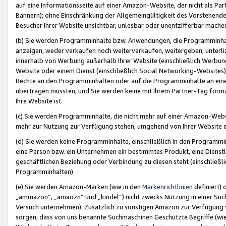
auf eine Informationsseite auf einer Amazon-Website, der nicht als Part
Bannern); ohne Einschränkung der Allgemeingültigkeit des Vorstehende
Besucher Ihrer Website unsichtbar, unlesbar oder unentzifferbar mache
(b) Sie werden Programminhalte bzw. Anwendungen, die Programminhalt
anzeigen, weder verkaufen noch weiterverkaufen, weitergeben, unterli
innerhalb von Werbung außerhalb Ihrer Website (einschließlich Werbun
Website oder einem Dienst (einschließlich Social Networking-Website
Rechte an den Programminhalten oder auf die Programminhalte an eine a
übertragen müssten, und Sie werden keine mit Ihrem Partner-Tag formati
Ihre Website ist.
(c) Sie werden Programminhalte, die nicht mehr auf einer Amazon-Websit
mehr zur Nutzung zur Verfügung stehen, umgehend von Ihrer Website e
(d) Sie werden keine Programminhalte, einschließlich in den Programmin
eine Person bzw. ein Unternehmen ein bestimmtes Produkt, eine Dienstle
geschäftlichen Beziehung oder Verbindung zu diesen steht (einschließli
Programminhalten).
(e) Sie werden Amazon-Marken (wie in den
Markenrichtlinien
definiert) 
„ammazon“, „amaozn“ und „kindel“) nicht zwecks Nutzung in einer Suc
Versuch unternehmen). Zusätzlich zu sonstigen Amazon zur Verfügung 
sorgen, dass von uns benannte Suchmaschinen Geschützte Begriffe (wie 