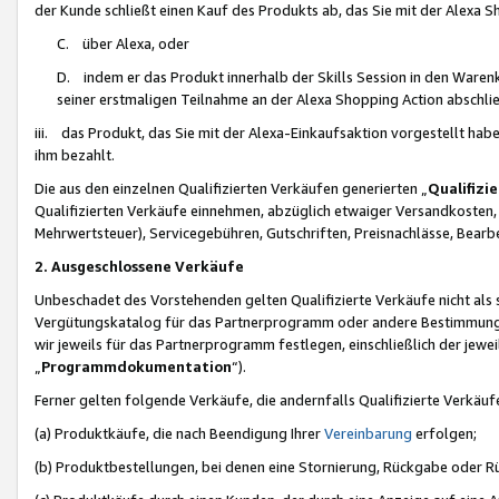
der Kunde schließt einen Kauf des Produkts ab, das Sie mit der Alexa 
C. über Alexa, oder
D. indem er das Produkt innerhalb der Skills Session in den Waren
seiner erstmaligen Teilnahme an der Alexa Shopping Action abschlie
iii. das Produkt, das Sie mit der Alexa-Einkaufsaktion vorgestellt ha
ihm bezahlt.
Die aus den einzelnen Qualifizierten Verkäufen generierten „
Qualifizi
Qualifizierten Verkäufe einnehmen, abzüglich etwaiger Versandkosten
Mehrwertsteuer), Servicegebühren, Gutschriften, Preisnachlässe, Bear
2. Ausgeschlossene Verkäufe
Unbeschadet des Vorstehenden gelten Qualifizierte Verkäufe nicht als
Vergütungskatalog für das Partnerprogramm oder andere Bestimmungen,
wir jeweils für das Partnerprogramm festlegen, einschließlich der jewe
„
Programmdokumentation
“).
Ferner gelten folgende Verkäufe, die andernfalls Qualifizierte Verkä
(a) Produktkäufe, die nach Beendigung Ihrer
Vereinbarung
erfolgen;
(b) Produktbestellungen, bei denen eine Stornierung, Rückgabe oder R