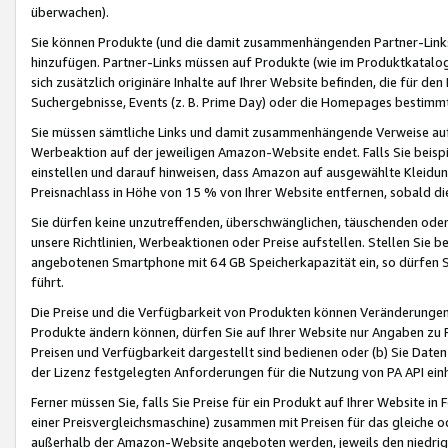
überwachen).
Sie können Produkte (und die damit zusammenhängenden Partner-Links)
hinzufügen. Partner-Links müssen auf Produkte (wie im Produktkatalog de
sich zusätzlich originäre Inhalte auf Ihrer Website befinden, die für 
Suchergebnisse, Events (z. B. Prime Day) oder die Homepages bestimmte
Sie müssen sämtliche Links und damit zusammenhängende Verweise auf z
Werbeaktion auf der jeweiligen Amazon-Website endet. Falls Sie beisp
einstellen und darauf hinweisen, dass Amazon auf ausgewählte Kleidun
Preisnachlass in Höhe von 15 % von Ihrer Website entfernen, sobald di
Sie dürfen keine unzutreffenden, überschwänglichen, täuschenden od
unsere Richtlinien, Werbeaktionen oder Preise aufstellen. Stellen Sie 
angebotenen Smartphone mit 64 GB Speicherkapazität ein, so dürfen S
führt.
Die Preise und die Verfügbarkeit von Produkten können Veränderungen 
Produkte ändern können, dürfen Sie auf Ihrer Website nur Angaben zu P
Preisen und Verfügbarkeit dargestellt sind bedienen oder (b) Sie Daten
der Lizenz festgelegten Anforderungen für die Nutzung von PA API einh
Ferner müssen Sie, falls Sie Preise für ein Produkt auf Ihrer Website in 
einer Preisvergleichsmaschine) zusammen mit Preisen für das gleiche o
außerhalb der Amazon-Website angeboten werden, jeweils den niedrigst