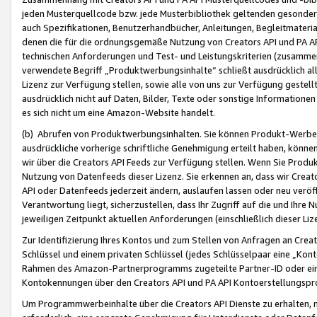
jeden Musterquellcode bzw. jede Musterbibliothek geltenden gesonder
auch Spezifikationen, Benutzerhandbücher, Anleitungen, Begleitmaterial
denen die für die ordnungsgemäße Nutzung von Creators API und PA A
technischen Anforderungen und Test- und Leistungskriterien (zusammen
verwendete Begriff „Produktwerbungsinhalte“ schließt ausdrücklich al
Lizenz zur Verfügung stellen, sowie alle von uns zur Verfügung gestel
ausdrücklich nicht auf Daten, Bilder, Texte oder sonstige Informatione
es sich nicht um eine Amazon-Website handelt.
(b) Abrufen von Produktwerbungsinhalten. Sie können Produkt-Werbein
ausdrückliche vorherige schriftliche Genehmigung erteilt haben, könn
wir über die Creators API Feeds zur Verfügung stellen. Wenn Sie Produk
Nutzung von Datenfeeds dieser Lizenz. Sie erkennen an, dass wir Creat
API oder Datenfeeds jederzeit ändern, auslaufen lassen oder neu veröffe
Verantwortung liegt, sicherzustellen, dass Ihr Zugriff auf die und Ihr
jeweiligen Zeitpunkt aktuellen Anforderungen (einschließlich dieser Liz
Zur Identifizierung Ihres Kontos und zum Stellen von Anfragen an Crea
Schlüssel und einem privaten Schlüssel (jedes Schlüsselpaar eine „Kon
Rahmen des Amazon-Partnerprogramms zugeteilte Partner-ID oder ein
Kontokennungen über den Creators API und PA API Kontoerstellungspro
Um Programmwerbeinhalte über die Creators API Dienste zu erhalten, m