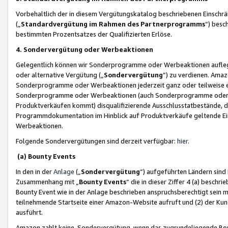
Vorbehaltlich der in diesem Vergütungskatalog beschriebenen Einschr
(„
Standardvergütung im Rahmen des Partnerprogramms
“) besc
bestimmten Prozentsatzes der Qualifizierten Erlöse.
4. Sondervergütung oder Werbeaktionen
Gelegentlich können wir Sonderprogramme oder Werbeaktionen auflegen,
oder alternative Vergütung („
Sondervergütung
”) zu verdienen. Amazo
Sonderprogramme oder Werbeaktionen jederzeit ganz oder teilweise einz
Sonderprogramme oder Werbeaktionen (auch Sonderprogramme oder We
Produktverkäufen kommt) disqualifizierende Ausschlusstatbestände, di
Programmdokumentation im Hinblick auf Produktverkäufe geltende E
Werbeaktionen.
Folgende Sondervergütungen sind derzeit verfügbar:
hier
.
(a) Bounty Events
In den in der
Anlage
(„
Sondervergütung
“) aufgeführten Ländern sind
Zusammenhang mit „
Bounty Events
“ die in dieser Ziffer 4 (a) besch
Bounty Event wie in der Anlage beschrieben anspruchsberechtigt sein mu
teilnehmende Startseite einer Amazon-Website aufruft und (2) der Kun
ausführt.
Amazon zahlt keine Sondervergütung, wenn das zugrundeliegende Boun