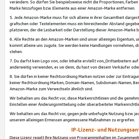
verändern. So dürfen Sie beispielsweise nicht die Proportionen, Farb
Marke hinzufügen bzw. Elemente aus einer Amazon-Marke entfernen.
5. Jede Amazon-Marke muss für sich alleine in ihrer Gesamtheit darge
grafischen oder Textelementen muss ein hinreichender Abstand gegebe
platzieren, der die Lesbarkeit oder Darstellung dieser Amazon-Marke b
6. Alle Rechte an den Amazon-Marken sind unser alleiniges Eigentum, 
kommt alleine uns zugute. Sie werden keine Handlungen vornehmen, 
stehen.
7. Du darfst kein Logo von, oder Inhalte erstellt von,
Drittanbietern au
anderweitig verwenden, es sei denn, du hast von diesem Verkäufer oder
8. Sie dürfen in keiner Rechtsordnung Marken nutzen oder zur Eintragu
keiner Rechtsordnung Marken, Domain-Namen, Subdomain-Namen, Benu
Amazon-Marke zum Verwechseln ähnlich sind.
Wir behalten uns das Recht vor, diese Markenrichtlinien und die gene
Einstellen einer Änderungsmitteilung oder überarbeiteter Markenricht
Wir behalten uns das Recht vor, gegen jede unbefugte Nutzung bzw. jede 
unserem alleinigen Ermessen angemessene Maßnahmen zu ergreifen.
IP-Lizenz- und Nutzungsan
Diese Lizenz regelt Ihre Nutzung von Programminhalten im Zusammen