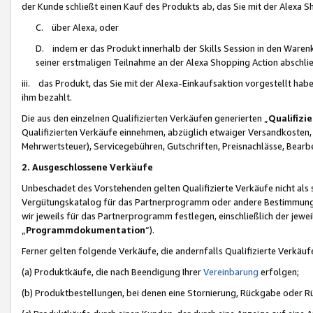
der Kunde schließt einen Kauf des Produkts ab, das Sie mit der Alexa 
C. über Alexa, oder
D. indem er das Produkt innerhalb der Skills Session in den Waren
seiner erstmaligen Teilnahme an der Alexa Shopping Action abschlie
iii. das Produkt, das Sie mit der Alexa-Einkaufsaktion vorgestellt ha
ihm bezahlt.
Die aus den einzelnen Qualifizierten Verkäufen generierten „
Qualifizi
Qualifizierten Verkäufe einnehmen, abzüglich etwaiger Versandkosten
Mehrwertsteuer), Servicegebühren, Gutschriften, Preisnachlässe, Bear
2. Ausgeschlossene Verkäufe
Unbeschadet des Vorstehenden gelten Qualifizierte Verkäufe nicht als
Vergütungskatalog für das Partnerprogramm oder andere Bestimmungen,
wir jeweils für das Partnerprogramm festlegen, einschließlich der jewe
„
Programmdokumentation
“).
Ferner gelten folgende Verkäufe, die andernfalls Qualifizierte Verkä
(a) Produktkäufe, die nach Beendigung Ihrer
Vereinbarung
erfolgen;
(b) Produktbestellungen, bei denen eine Stornierung, Rückgabe oder R