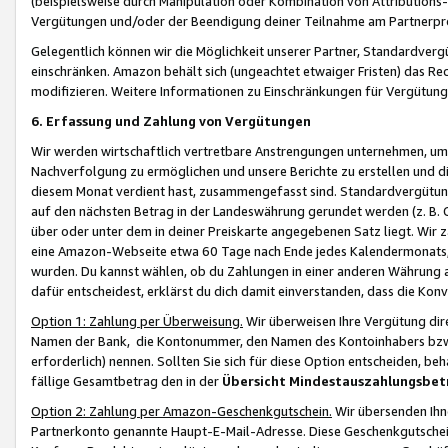
(beispielsweise durch Manipulation oder Kombination von Attributions-
Vergütungen und/oder der Beendigung deiner Teilnahme am Partnerp
Gelegentlich können wir die Möglichkeit unserer Partner, Standardv
einschränken. Amazon behält sich (ungeachtet etwaiger Fristen) das Re
modifizieren. Weitere Informationen zu Einschränkungen für Vergütung
6. Erfassung und Zahlung von Vergütungen
Wir werden wirtschaftlich vertretbare Anstrengungen unternehmen, um 
Nachverfolgung zu ermöglichen und unsere Berichte zu erstellen und di
diesem Monat verdient hast, zusammengefasst sind. Standardvergütung
auf den nächsten Betrag in der Landeswährung gerundet werden (z. B. C
über oder unter dem in deiner Preiskarte angegebenen Satz liegt. Wir
eine Amazon-Webseite etwa 60 Tage nach Ende jedes Kalendermonats, i
wurden. Du kannst wählen, ob du Zahlungen in einer anderen Währung
dafür entscheidest, erklärst du dich damit einverstanden, dass die K
Option 1: Zahlung per Überweisung.
Wir überweisen Ihre Vergütung dir
Namen der Bank, die Kontonummer, den Namen des Kontoinhabers bzw. a
erforderlich) nennen. Sollten Sie sich für diese Option entscheiden, be
fällige Gesamtbetrag den in der
Übersicht Mindestauszahlungsbet
Option 2: Zahlung per Amazon-Geschenkgutschein.
Wir übersenden Ihne
Partnerkonto genannte Haupt-E-Mail-Adresse. Diese Geschenkgutschei