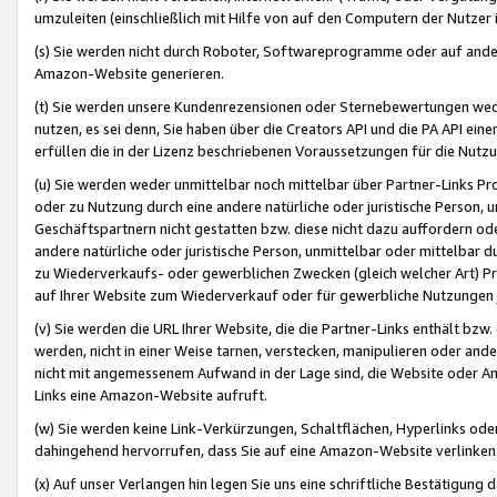
umzuleiten (einschließlich mit Hilfe von auf den Computern der Nutzer i
(s) Sie werden nicht durch Roboter, Softwareprogramme oder auf andere
Amazon-Website generieren.
(t) Sie werden unsere Kundenrezensionen oder Sternebewertungen wed
nutzen, es sei denn, Sie haben über die Creators API und die PA API e
erfüllen die in der Lizenz beschriebenen Voraussetzungen für die Nutzu
(u) Sie werden weder unmittelbar noch mittelbar über Partner-Links P
oder zu Nutzung durch eine andere natürliche oder juristische Person,
Geschäftspartnern nicht gestatten bzw. diese nicht dazu auffordern od
andere natürliche oder juristische Person, unmittelbar oder mittelbar
zu Wiederverkaufs- oder gewerblichen Zwecken (gleich welcher Art) 
auf Ihrer Website zum Wiederverkauf oder für gewerbliche Nutzungen 
(v) Sie werden die URL Ihrer Website, die die Partner-Links enthält b
werden, nicht in einer Weise tarnen, verstecken, manipulieren oder and
nicht mit angemessenem Aufwand in der Lage sind, die Website oder A
Links eine Amazon-Website aufruft.
(w) Sie werden keine Link-Verkürzungen, Schaltflächen, Hyperlinks ode
dahingehend hervorrufen, dass Sie auf eine Amazon-Website verlinken
(x) Auf unser Verlangen hin legen Sie uns eine schriftliche Bestätigung