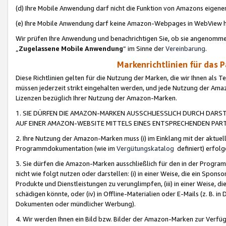
(d) Ihre Mobile Anwendung darf nicht die Funktion von Amazons eige
(e) Ihre Mobile Anwendung darf keine Amazon-Webpages in WebView 
Wir prüfen Ihre Anwendung und benachrichtigen Sie, ob sie angenomm
„
Zugelassene Mobile Anwendung
“ im Sinne der
Vereinbarung
.
Markenrichtlinien für das 
Diese Richtlinien gelten für die Nutzung der Marken, die wir Ihnen als 
müssen jederzeit strikt eingehalten werden, und jede Nutzung der Ama
Lizenzen bezüglich Ihrer Nutzung der Amazon-Marken.
1. SIE DÜRFEN DIE AMAZON-MARKEN AUSSCHLIESSLICH DURCH DARS
AUF EINER AMAZON-WEBSITE MITTELS EINES ENTSPRECHENDEN PART
2. Ihre Nutzung der Amazon-Marken muss (i) im Einklang mit der aktuells
Programmdokumentation (wie im
Vergütungskatalog
definiert) erfolg
3. Sie dürfen die Amazon-Marken ausschließlich für den in der Progr
nicht wie folgt nutzen oder darstellen: (i) in einer Weise, die ein Spo
Produkte und Dienstleistungen zu verunglimpfen, (iii) in einer Weise
schädigen könnte, oder (iv) in Offline-Materialien oder E-Mails (z. B.
Dokumenten oder mündlicher Werbung).
4. Wir werden Ihnen ein Bild bzw. Bilder der Amazon-Marken zur Verfüg