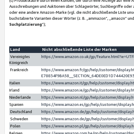
(c) Produktkäufe durch einen Kunden, der durch eine Anzeige auf eine 
Ausschreibungen und Auktionen über Schlagwörter, Suchbegriffe oder 
oder eine andere Amazon-Marke (vgl. die nicht abschließende Liste un
buchstabierte Varianten dieser Wörter (z. B. „ammazon“, „amaozn“ und „
Suchplatzierung
”);
Land
Nicht abschließende Liste der Marken
Vereinigtes
https://www.amazon.co.uk/gp/feature.html?ie=U
Königreich
Frankreich
https://www.amazon.fr/gp/help/customer/displa
E78834F9BA58__SECTION_64DE0ED1D744420E9
Italien
https://www.amazon.it/gp/help/customer/display
Irland
https://www.amazon.ie/gp/help/customer/displa
Niederlande
https://www.amazon.nl/gp/help/customer/display
Spanien
https://www.amazon.es/gp/help/customer/display
Deutschland
https://www.amazon.de/gp/help/customer/displa
Schweden
https://www.amazon.de/gp/help/customer/displa
Polen
https://www.amazon.pl/gp/help/customer/display
Belgien
https://www.amazon.com.be/gp/help/customer/d