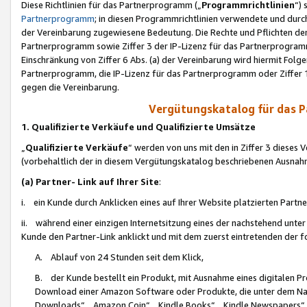
Diese Richtlinien für das Partnerprogramm („
Programmrichtlinien
“)
Partnerprogramm
; in diesen Programmrichtlinien verwendete und durch
der Vereinbarung zugewiesene Bedeutung. Die Rechte und Pflichten de
Partnerprogramm sowie Ziffer 3 der IP-Lizenz für das Partnerprogram
Einschränkung von Ziffer 6 Abs. (a) der Vereinbarung wird hiermit Fol
Partnerprogramm, die IP-Lizenz für das Partnerprogramm oder Ziffer 1
gegen die Vereinbarung.
Vergütungskatalog für das 
1. Qualifizierte Verkäufe und Qualifizierte Umsätze
„
Qualifizierte Verkäufe
“ werden von uns mit den in Ziffer 3 diese
(vorbehaltlich der in diesem Vergütungskatalog beschriebenen Ausnah
(a) Partner- Link auf Ihrer Site
:
i. ein Kunde durch Anklicken eines auf Ihrer Website platzierten Part
ii. während einer einzigen Internetsitzung eines der nachstehend unter (i)
Kunde den Partner-Link anklickt und mit dem zuerst eintretenden der f
A. Ablauf von 24 Stunden seit dem Klick,
B. der Kunde bestellt ein Produkt, mit Ausnahme eines digitalen P
Download einer Amazon Software oder Produkte, die unter dem N
Downloads“, „Amazon Coin“, „Kindle Books“, „Kindle Newspapers“, „