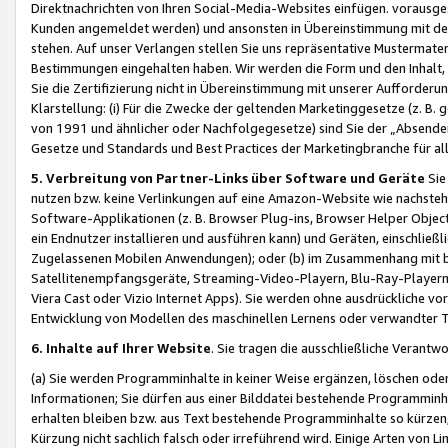
Direktnachrichten von Ihren Social-Media-Websites einfügen. vorausg
Kunden angemeldet werden) und ansonsten in Übereinstimmung mit der
stehen. Auf unser Verlangen stellen Sie uns repräsentative Mustermater
Bestimmungen eingehalten haben. Wir werden die Form und den Inhalt, di
Sie die Zertifizierung nicht in Übereinstimmung mit unserer Aufforderu
Klarstellung: (i) Für die Zwecke der geltenden Marketinggesetze (z. 
von 1991 und ähnlicher oder Nachfolgegesetze) sind Sie der „Absender“ j
Gesetze und Standards und Best Practices der Marketingbranche für 
5. Verbreitung von Partner-Links über Software und Geräte
Sie
nutzen bzw. keine Verlinkungen auf eine Amazon-Website wie nachsteh
Software-Applikationen (z. B. Browser Plug-ins, Browser Helper Objec
ein Endnutzer installieren und ausführen kann) und Geräten, einschlie
Zugelassenen Mobilen Anwendungen); oder (b) im Zusammenhang mit bzw.
Satellitenempfangsgeräte, Streaming-Video-Playern, Blu-Ray-Playern 
Viera Cast oder Vizio Internet Apps). Sie werden ohne ausdrückliche v
Entwicklung von Modellen des maschinellen Lernens oder verwandter 
6. Inhalte auf Ihrer Website
. Sie tragen die ausschließliche Verantwo
(a) Sie werden Programminhalte in keiner Weise ergänzen, löschen oder
Informationen; Sie dürfen aus einer Bilddatei bestehende Programminhal
erhalten bleiben bzw. aus Text bestehende Programminhalte so kürzen, 
Kürzung nicht sachlich falsch oder irreführend wird. Einige Arten von L