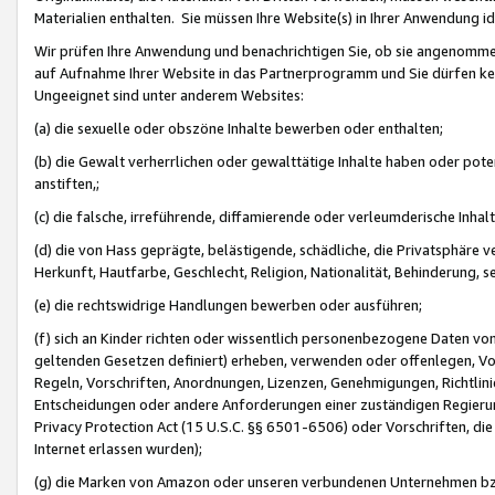
Materialien enthalten. Sie müssen Ihre Website(s) in Ihrer Anwendung ide
Wir prüfen Ihre Anwendung und benachrichtigen Sie, ob sie angenommen
auf Aufnahme Ihrer Website in das Partnerprogramm und Sie dürfen kei
Ungeeignet sind unter anderem Websites:
(a) die sexuelle oder obszöne Inhalte bewerben oder enthalten;
(b) die Gewalt verherrlichen oder gewalttätige Inhalte haben oder pot
anstiften,;
(c) die falsche, irreführende, diffamierende oder verleumderische Inha
(d) die von Hass geprägte, belästigende, schädliche, die Privatsphäre v
Herkunft, Hautfarbe, Geschlecht, Religion, Nationalität, Behinderung, 
(e) die rechtswidrige Handlungen bewerben oder ausführen;
(f) sich an Kinder richten oder wissentlich personenbezogene Daten vo
geltenden Gesetzen definiert) erheben, verwenden oder offenlegen, Vo
Regeln, Vorschriften, Anordnungen, Lizenzen, Genehmigungen, Richtlini
Entscheidungen oder andere Anforderungen einer zuständigen Regierung
Privacy Protection Act (15 U.S.C. §§ 6501-6506) oder Vorschriften, di
Internet erlassen wurden);
(g) die Marken von Amazon oder unseren verbundenen Unternehmen b