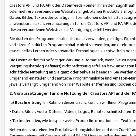
Creators API und PA API oder Datenfeeds können Ihnen den Zugriff auf D
oder mehreren verbundenen Websites angebotenen Produkte ermögliche
Daten, Bilder, Texte oder sonstigen Informationen oder Inhalte zuzugre
anwendbaren Lizenzvereinbarungen für die Creators API und PA API od
diesen verbundenen Websites zur Verfügung gestellt werden.
Sie dürfen den Programminhalt nicht dazu verwenden, geistiges Eigent
verletzen. Sie dürfen Programminhalte nicht verwenden, um direkt ode
maschinelles Lernen oder verwandte Technologien zu entwickeln oder zu
Die Lizenz endet mit sofortiger Wirkung automatisch, wenn Sie zu irg
Vergütungskatalog definiert) nicht rechtzeitig erfüllen bzw. ansonsten
schriftliche Mitteilung an Sie ganz oder teilweise beenden. Sie werden
umgehend einstellen und sämtliche Programminhalte und Amazon-Marke
jeweils verlangt, umgehend von Ihrer Website entfernen und löschen od
2. Voraussetzungen für die Nutzung der Creators API und der P
(a)
Beschreibung
. Im Rahmen dieser Lizenz können wir Ihnen Programmi
• Daten, Bilder, Audio-Dateien, Videos, Logos, Benutzerschnittstellen-
• Textmaterialien, wie beispielsweise Produktinformationen in Textfor
Neben den vorstehenden Produktwerbungsinhalten und dem Zugriff auf 
Zusammenhang mit Creators API und PA API Musterquellcodes und -bibli