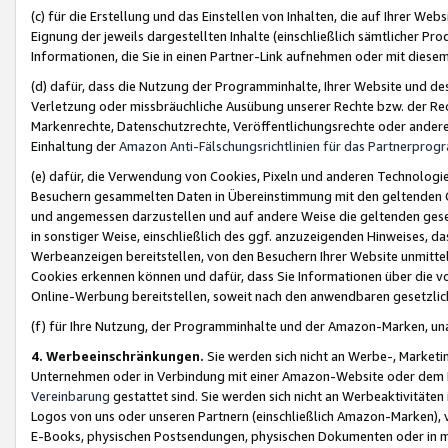
(c) für die Erstellung und das Einstellen von Inhalten, die auf Ihrer We
Eignung der jeweils dargestellten Inhalte (einschließlich sämtlicher 
Informationen, die Sie in einen Partner-Link aufnehmen oder mit diese
(d) dafür, dass die Nutzung der Programminhalte, Ihrer Website und des 
Verletzung oder missbräuchliche Ausübung unserer Rechte bzw. der Recht
Markenrechte, Datenschutzrechte, Veröffentlichungsrechte oder anderer
Einhaltung der
Amazon Anti-Fälschungsrichtlinien für das Partnerpro
(e) dafür, die Verwendung von Cookies, Pixeln und anderen Technologien
Besuchern gesammelten Daten in Übereinstimmung mit den geltenden Ge
und angemessen darzustellen und auf andere Weise die geltenden geset
in sonstiger Weise, einschließlich des ggf. anzuzeigenden Hinweises, d
Werbeanzeigen bereitstellen, von den Besuchern Ihrer Website unmitte
Cookies erkennen können und dafür, dass Sie Informationen über die v
Online-Werbung bereitstellen, soweit nach den anwendbaren gesetzlic
(f) für Ihre Nutzung, der Programminhalte und der Amazon-Marken, u
4. Werbeeinschränkungen.
Sie werden sich nicht an Werbe-, Market
Unternehmen oder in Verbindung mit einer Amazon-Website oder dem Pa
Vereinbarung
gestattet sind. Sie werden sich nicht an Werbeaktivitäten
Logos von uns oder unseren Partnern (einschließlich Amazon-Marken), 
E-Books, physischen Postsendungen, physischen Dokumenten oder in 