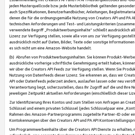
jeden Musterquellcode bzw. jede Musterbibliothek geltenden gesonder
auch Spezifikationen, Benutzerhandbücher, Anleitungen, Begleitmaterial
denen die für die ordnungsgemäße Nutzung von Creators API und PA A
technischen Anforderungen und Test- und Leistungskriterien (zusammen
verwendete Begriff „Produktwerbungsinhalte“ schließt ausdrücklich al
Lizenz zur Verfügung stellen, sowie alle von uns zur Verfügung gestel
ausdrücklich nicht auf Daten, Bilder, Texte oder sonstige Informatione
es sich nicht um eine Amazon-Website handelt.
(b) Abrufen von Produktwerbungsinhalten. Sie können Produkt-Werbein
ausdrückliche vorherige schriftliche Genehmigung erteilt haben, könn
wir über die Creators API Feeds zur Verfügung stellen. Wenn Sie Produk
Nutzung von Datenfeeds dieser Lizenz. Sie erkennen an, dass wir Creat
API oder Datenfeeds jederzeit ändern, auslaufen lassen oder neu veröffe
Verantwortung liegt, sicherzustellen, dass Ihr Zugriff auf die und Ihr
jeweiligen Zeitpunkt aktuellen Anforderungen (einschließlich dieser Liz
Zur Identifizierung Ihres Kontos und zum Stellen von Anfragen an Crea
Schlüssel und einem privaten Schlüssel (jedes Schlüsselpaar eine „Kon
Rahmen des Amazon-Partnerprogramms zugeteilte Partner-ID oder ein
Kontokennungen über den Creators API und PA API Kontoerstellungspro
Um Programmwerbeinhalte über die Creators API Dienste zu erhalten, m