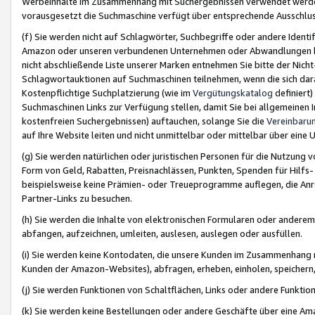
Werbeinhalte im Zusammenhang mit Suchergebnissen verwendet werden,
vorausgesetzt die Suchmaschine verfügt über entsprechende Ausschlu
(f) Sie werden nicht auf Schlagwörter, Suchbegriffe oder andere Ident
Amazon oder unseren verbundenen Unternehmen oder Abwandlungen bzw
nicht abschließende Liste unserer Marken entnehmen Sie bitte der Nich
Schlagwortauktionen auf Suchmaschinen teilnehmen, wenn die sich da
Kostenpflichtige Suchplatzierung (wie im
Vergütungskatalog
definiert
Suchmaschinen Links zur Verfügung stellen, damit Sie bei allgemeinen I
kostenfreien Suchergebnissen) auftauchen, solange Sie die
Vereinbaru
auf Ihre Website leiten und nicht unmittelbar oder mittelbar über eine
(g) Sie werden natürlichen oder juristischen Personen für die Nutzung 
Form von Geld, Rabatten, Preisnachlässen, Punkten, Spenden für Hilfs
beispielsweise keine Prämien- oder Treueprogramme auflegen, die Anrei
Partner-Links zu besuchen.
(h) Sie werden die Inhalte von elektronischen Formularen oder anderem M
abfangen, aufzeichnen, umleiten, auslesen, auslegen oder ausfüllen.
(i) Sie werden keine Kontodaten, die unsere Kunden im Zusammenhang 
Kunden der Amazon-Websites), abfragen, erheben, einholen, speichern,
(j) Sie werden Funktionen von Schaltflächen, Links oder andere Funkti
(k) Sie werden keine Bestellungen oder andere Geschäfte über eine Ama