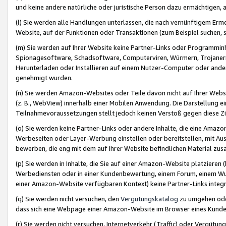
und keine andere natürliche oder juristische Person dazu ermächtigen, a
(l) Sie werden alle Handlungen unterlassen, die nach vernünftigem Erme
Website, auf der Funktionen oder Transaktionen (zum Beispiel suchen, s
(m) Sie werden auf Ihrer Website keine Partner-Links oder Programmin
Spionagesoftware, Schadsoftware, Computerviren, Würmern, Trojaner
Herunterladen oder Installieren auf einem Nutzer-Computer oder ande
genehmigt wurden.
(n) Sie werden Amazon-Websites oder Teile davon nicht auf Ihrer Websi
(z. B., WebView) innerhalb einer Mobilen Anwendung. Die Darstellung ein
Teilnahmevoraussetzungen stellt jedoch keinen Verstoß gegen diese Zif
(o) Sie werden keine Partner-Links oder andere Inhalte, die eine Am
Werbeseiten oder Layer-Werbung einstellen oder bereitstellen, mit Au
bewerben, die eng mit dem auf Ihrer Website befindlichen Material z
(p) Sie werden in Inhalte, die Sie auf einer Amazon-Website platzier
Werbediensten oder in einer Kundenbewertung, einem Forum, einem Wun
einer Amazon-Website verfügbaren Kontext) keine Partner-Links integr
(q) Sie werden nicht versuchen, den
Vergütungskatalog
zu umgehen oder
dass sich eine Webpage einer Amazon-Website im Browser eines Kunden 
(r) Sie werden nicht versuchen, Internetverkehr (Traffic) oder Vergü