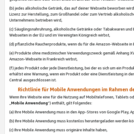
(b) jedes alkoholische Getränk, das auf deiner Webseite beworben wird
Lizenz zur Herstellung, zum Großhandel oder zum Vertrieb alkoholisch
Unternehmens betrieben wird,
(c) Säuglingsnahruhrung, alkoholische Getränke oder Tabakwaren und E
Webseiten in der EU und im Vereinigten Königreich wirbst,
(d) pflanzliche Raucherprodukte, wenn du für die Amazon-Webseite in B
(e) Produkte ohne medizinischen Verwendungszweck gemäß Anhang XVI 
Amazon-Webseite in Frankreich wirbst,
(f) jedes Produkt oder jede Dienstleistung, bei der es sich um ein Prod
erhältst eine Warnung, wenn ein Produkt oder eine Dienstleistung in de
Central ausgeschlossen ist.
Richtlinie für Mobile Anwendungen im Rahmen de
Wenn Ihre Website eine für die Nutzung auf Mobiltelefonen, Tablets 
„
Mobile Anwendung
“) enthält, gilt Folgendes:
(a) Ihre Mobile Anwendung muss in den App-Stores von Google Play, A
(b) Ihre Mobile Anwendung muss kostenlos heruntergeladen werden könn
(c) Ihre Mobile Anwendung muss originäre Inhalte haben,