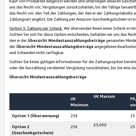
Kauf von Produkten eingelöst werden und unterliegen unseren Geschäf
uns das Recht vor, Vergütungen zurückzuhalten, bis der fällige Gesamt
das Recht vor, den Teil der Zahlungen, der den in der Zahlungstabelle 
Zahlungsart angibst. Die Zahlung per Amazon-Geschenkgutschein ist in
Option 3: Zahlung per Scheck.
Wir übersenden Ihnen einen Scheck in Höh
Sollten Sie sich für diese Option entscheiden, behalten wir uns das Rec
den in der
Übersicht Mindestauszahlungsbeträge
genannten Mindest
der
Übersicht Mindestauszahlungsbeträge
angegebene Bearbeitung
und Schweden nicht verfügbar.
Sollten Sie keine gültigen Informationen für die Zahlungsoption bereit
oder die Auszahlung verdienter Vergütung zurückhalten, bis Sie eine A
Übersicht Mindestauszahlungsbeträge
UK Maxium
UK
FR,
Minimum
un
Option 1 (Überweisung)
25£
25
£5,000
Option 2
25£
25
(Geschenkgutschein)