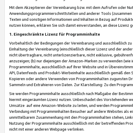
Mit dem Akzeptieren der Vereinbarung bzw. mit dem Aufrufen oder Nutz
Anwendungsprogrammierschnittstellen und anderer Tools (zusammen die
Texten und sonstigen Informationen und Inhalten in Bezug auf Produkte
nutzen können, erklären Sie sich damit einverstanden, an diese Lizenz 
1. Eingeschränkte Lizenz für Programminhalte
Vorbehaltlich der Bedingungen der Vereinbarung und ausschließlich z
Einhaltung der Vereinbarung (einschließlich dieser Lizenz und der ande
nicht übertragbare, nicht unterlizenzierbare, nicht exklusive, gebühren
anzuzeigen; (b) nur diejenigen der Amazon-Marken zu verwenden (wie in 
Programminhalte, ausschließlich auf Ihrer Website und in Übereinstimmu
API, Datenfeeds und Produkt-Werbeinhalte ausschließlich gemäß den Spe
Kopieren oder andere Verwenden von Programminhalten zugunsten Dri
Sammeln und Extrahieren von Daten. Zur Klarstellung: Zu den Program
Sie werden Programminhalte ausschließlich nach Maßgabe der Besti
hiermit eingeräumten Lizenz nutzen. Unbeschadet des Vorstehenden we
Umsätze auf eine Amazon-Website zu leiten, und werden Programminhal
Verbindung mit Programminhalten Besucher auf andere Websites als ein
unmittelbarem Zusammenhang mit den Programminhalten stehen, Links z
Nutzung der Programminhalte ausschließlich mit der betreffenden Pr
nicht mit einer anderen Webpage verlinken.