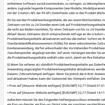
enthaltene Software zurückzuentwickeln, zu zerlegen, zu dekompilier
andere zugrunde liegende Komponenten (wie Modelle, Modellparameter
mit der Creators API, der PA API, Datenfeeds oder in den Produkt Werb
(h) Sie werden Produktwerbungsinhalte, die aus einem Bild bestehen, ni
Zeitraum von bis zu 24 Stunden einen Link auf Produktwerbungsinhalte
die nicht aus Bildern bestehen, für einen Zeitraum von bis zu 24 Stund
Ablauf dieses Zeitraums durch entsprechende Anfrage an die Creators 
Produktwerbungsinhalte aktualisieren und neu darstellen. Sofern wir Ih
Standardidentifikationsnummern (ASINs) für einen unbestimmten Zeitra
Kundenanwendung, dürfen unbeschadet des Vorstehenden Produktwerbu
Zwischenspeicher abgelegt werden. Auf unser Verlangen werden Sie un
die Produktwerbungsinhalte enthält oder nutzt, damit wir Ihre Einhalt
(i) Wenn Sie seltener als stündlich Produktwerbungsinhalte aus Datenfe
Anwendung angezeigten Produktwerbungsinhalte aktualisieren, werden 
Datums-/Uhrzeitstempel einfügen. Wenn Sie jedoch die in Ihrer Anwe
und aktualisiert haben, kann der Datumsteil des Stempels entfallen. Dies
• Preis auf [Amazon-Website einfügen]: [EUR/GBP] 32,77 (Stand 07.01.
• Preis auf [Amazon-Website einfügen]: [EUR/GBP] 32,77 (Stand 14:11 
Außerdem müssen Sie den folgenden Haftungsausschluss entweder neb
ein Pop-up-Fenster, ein Pop-up-Skript oder ein sonstiges vergleichba