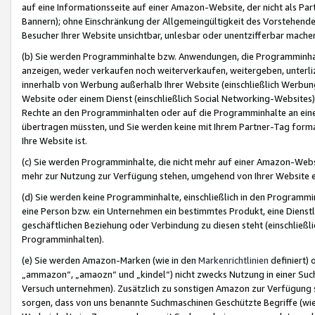
auf eine Informationsseite auf einer Amazon-Website, der nicht als Part
Bannern); ohne Einschränkung der Allgemeingültigkeit des Vorstehende
Besucher Ihrer Website unsichtbar, unlesbar oder unentzifferbar mache
(b) Sie werden Programminhalte bzw. Anwendungen, die Programminhalt
anzeigen, weder verkaufen noch weiterverkaufen, weitergeben, unterli
innerhalb von Werbung außerhalb Ihrer Website (einschließlich Werbun
Website oder einem Dienst (einschließlich Social Networking-Website
Rechte an den Programminhalten oder auf die Programminhalte an eine a
übertragen müssten, und Sie werden keine mit Ihrem Partner-Tag formati
Ihre Website ist.
(c) Sie werden Programminhalte, die nicht mehr auf einer Amazon-Websit
mehr zur Nutzung zur Verfügung stehen, umgehend von Ihrer Website e
(d) Sie werden keine Programminhalte, einschließlich in den Programmin
eine Person bzw. ein Unternehmen ein bestimmtes Produkt, eine Dienstle
geschäftlichen Beziehung oder Verbindung zu diesen steht (einschließli
Programminhalten).
(e) Sie werden Amazon-Marken (wie in den
Markenrichtlinien
definiert) 
„ammazon“, „amaozn“ und „kindel“) nicht zwecks Nutzung in einer Suc
Versuch unternehmen). Zusätzlich zu sonstigen Amazon zur Verfügung 
sorgen, dass von uns benannte Suchmaschinen Geschützte Begriffe (wie 