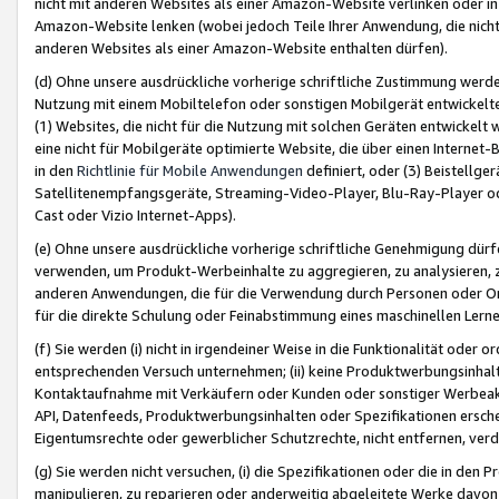
nicht mit anderen Websites als einer Amazon-Website verlinken oder i
Amazon-Website lenken (wobei jedoch Teile Ihrer Anwendung, die nich
anderen Websites als einer Amazon-Website enthalten dürfen).
(d) Ohne unsere ausdrückliche vorherige schriftliche Zustimmung werd
Nutzung mit einem Mobiltelefon oder sonstigen Mobilgerät entwickelt
(1) Websites, die nicht für die Nutzung mit solchen Geräten entwickelt
eine nicht für Mobilgeräte optimierte Website, die über einen Interne
in den
Richtlinie für Mobile Anwendungen
definiert, oder (3) Beistellge
Satellitenempfangsgeräte, Streaming-Video-Player, Blu-Ray-Player ode
Cast oder Vizio Internet-Apps).
(e) Ohne unsere ausdrückliche vorherige schriftliche Genehmigung dürfe
verwenden, um Produkt-Werbeinhalte zu aggregieren, zu analysieren, 
anderen Anwendungen, die für die Verwendung durch Personen oder Or
für die direkte Schulung oder Feinabstimmung eines maschinellen Lern
(f) Sie werden (i) nicht in irgendeiner Weise in die Funktionalität ode
entsprechenden Versuch unternehmen; (ii) keine Produktwerbungsinha
Kontaktaufnahme mit Verkäufern oder Kunden oder sonstiger Werbeaktiv
API, Datenfeeds, Produktwerbungsinhalten oder Spezifikationen erschei
Eigentumsrechte oder gewerblicher Schutzrechte, nicht entfernen, verd
(g) Sie werden nicht versuchen, (i) die Spezifikationen oder die in de
manipulieren, zu reparieren oder anderweitig abgeleitete Werke davon z