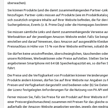
überwachen).
Sie können Produkte (und die damit zusammenhängenden Partner-Links)
hinzufügen. Partner-Links müssen auf Produkte (wie im Produktkatalog de
sich zusätzlich originäre Inhalte auf Ihrer Website befinden, die für 
Suchergebnisse, Events (z. B. Prime Day) oder die Homepages bestimmte
Sie müssen sämtliche Links und damit zusammenhängende Verweise auf z
Werbeaktion auf der jeweiligen Amazon-Website endet. Falls Sie beisp
einstellen und darauf hinweisen, dass Amazon auf ausgewählte Kleidun
Preisnachlass in Höhe von 15 % von Ihrer Website entfernen, sobald di
Sie dürfen keine unzutreffenden, überschwänglichen, täuschenden od
unsere Richtlinien, Werbeaktionen oder Preise aufstellen. Stellen Sie 
angebotenen Smartphone mit 64 GB Speicherkapazität ein, so dürfen S
führt.
Die Preise und die Verfügbarkeit von Produkten können Veränderungen 
Produkte ändern können, dürfen Sie auf Ihrer Website nur Angaben zu P
Preisen und Verfügbarkeit dargestellt sind bedienen oder (b) Sie Daten
der Lizenz festgelegten Anforderungen für die Nutzung von PA API einh
Ferner müssen Sie, falls Sie Preise für ein Produkt auf Ihrer Website in 
einer Preisvergleichsmaschine) zusammen mit Preisen für das gleiche o
außerhalb der Amazon-Website angeboten werden, jeweils den niedrigst