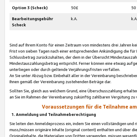
Option 3 (Scheck)
50£
50
Bearbeitungsgebühr
k.A.
k.A
Scheck
Sind auf Ihrem Konto für einen Zeitraum von mindestens drei Jahren kein
Frist von sieben Tagen nach einer entsprechenden Ankündigung die für
Schlussbetrag zurückzuhalten, der dem in der Übersicht Mindestausz
Mindestauszahlungsbetrag entspricht. Ferner können eine etwaig aufg
unterliegen oder durch geltende Verjährungsfristen verfallen.
An Sie unter Abzug bzw. Einbehalt aller in der Vereinbarung beschrieb
Ihnen gemäß der Vereinbarung zustehenden Beträge dar.
Sollten Sie, gleich aus welchem Grund, eine Überschusszahlung erhalte
an Sie im Rahmen der Vereinbarung zukünftig zahlbaren Vergütung zu 
Voraussetzungen für die Teilnahme a
1. Anmeldung und Teilnahmeberechtigung
Sie leiten den Anmeldeprozess ein, indem Sie einen vollständigen und 
muss/müssen originäre Inhalte (original content) enthalten und über d
Originalinhalte, die Materialien von Dritten verwenden, müssen wese