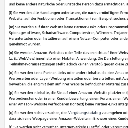
und keine andere natürliche oder juristische Person dazu ermächtigen, a
(l) Sie werden alle Handlungen unterlassen, die nach vernünftigem Erme
Website, auf der Funktionen oder Transaktionen (zum Beispiel suchen, s
(m) Sie werden auf Ihrer Website keine Partner-Links oder Programmin
Spionagesoftware, Schadsoftware, Computerviren, Würmern, Trojaner
Herunterladen oder Installieren auf einem Nutzer-Computer oder ande
genehmigt wurden.
(n) Sie werden Amazon-Websites oder Teile davon nicht auf Ihrer Websi
(z. B., WebView) innerhalb einer Mobilen Anwendung. Die Darstellung ein
Teilnahmevoraussetzungen stellt jedoch keinen Verstoß gegen diese Zif
(o) Sie werden keine Partner-Links oder andere Inhalte, die eine Am
Werbeseiten oder Layer-Werbung einstellen oder bereitstellen, mit Au
bewerben, die eng mit dem auf Ihrer Website befindlichen Material z
(p) Sie werden in Inhalte, die Sie auf einer Amazon-Website platzier
Werbediensten oder in einer Kundenbewertung, einem Forum, einem Wun
einer Amazon-Website verfügbaren Kontext) keine Partner-Links integr
(q) Sie werden nicht versuchen, den
Vergütungskatalog
zu umgehen oder
dass sich eine Webpage einer Amazon-Website im Browser eines Kunden 
(r) Sie werden nicht versuchen, Internetverkehr (Traffic) oder Vergü