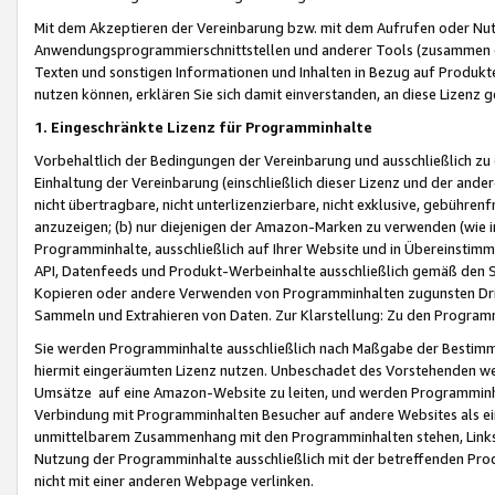
Mit dem Akzeptieren der Vereinbarung bzw. mit dem Aufrufen oder Nutz
Anwendungsprogrammierschnittstellen und anderer Tools (zusammen die
Texten und sonstigen Informationen und Inhalten in Bezug auf Produkte
nutzen können, erklären Sie sich damit einverstanden, an diese Lizenz 
1. Eingeschränkte Lizenz für Programminhalte
Vorbehaltlich der Bedingungen der Vereinbarung und ausschließlich z
Einhaltung der Vereinbarung (einschließlich dieser Lizenz und der ande
nicht übertragbare, nicht unterlizenzierbare, nicht exklusive, gebühren
anzuzeigen; (b) nur diejenigen der Amazon-Marken zu verwenden (wie in 
Programminhalte, ausschließlich auf Ihrer Website und in Übereinstimmu
API, Datenfeeds und Produkt-Werbeinhalte ausschließlich gemäß den Spe
Kopieren oder andere Verwenden von Programminhalten zugunsten Dri
Sammeln und Extrahieren von Daten. Zur Klarstellung: Zu den Program
Sie werden Programminhalte ausschließlich nach Maßgabe der Besti
hiermit eingeräumten Lizenz nutzen. Unbeschadet des Vorstehenden we
Umsätze auf eine Amazon-Website zu leiten, und werden Programminhal
Verbindung mit Programminhalten Besucher auf andere Websites als ein
unmittelbarem Zusammenhang mit den Programminhalten stehen, Links z
Nutzung der Programminhalte ausschließlich mit der betreffenden Pr
nicht mit einer anderen Webpage verlinken.