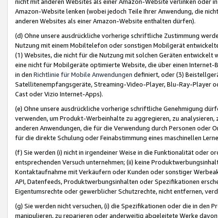
nicht mit anderen Websites als einer Amazon-Website verlinken oder i
Amazon-Website lenken (wobei jedoch Teile Ihrer Anwendung, die nich
anderen Websites als einer Amazon-Website enthalten dürfen).
(d) Ohne unsere ausdrückliche vorherige schriftliche Zustimmung werd
Nutzung mit einem Mobiltelefon oder sonstigen Mobilgerät entwickelt
(1) Websites, die nicht für die Nutzung mit solchen Geräten entwickelt
eine nicht für Mobilgeräte optimierte Website, die über einen Interne
in den
Richtlinie für Mobile Anwendungen
definiert, oder (3) Beistellge
Satellitenempfangsgeräte, Streaming-Video-Player, Blu-Ray-Player ode
Cast oder Vizio Internet-Apps).
(e) Ohne unsere ausdrückliche vorherige schriftliche Genehmigung dürfe
verwenden, um Produkt-Werbeinhalte zu aggregieren, zu analysieren, 
anderen Anwendungen, die für die Verwendung durch Personen oder Or
für die direkte Schulung oder Feinabstimmung eines maschinellen Lern
(f) Sie werden (i) nicht in irgendeiner Weise in die Funktionalität ode
entsprechenden Versuch unternehmen; (ii) keine Produktwerbungsinha
Kontaktaufnahme mit Verkäufern oder Kunden oder sonstiger Werbeaktiv
API, Datenfeeds, Produktwerbungsinhalten oder Spezifikationen erschei
Eigentumsrechte oder gewerblicher Schutzrechte, nicht entfernen, verd
(g) Sie werden nicht versuchen, (i) die Spezifikationen oder die in de
manipulieren, zu reparieren oder anderweitig abgeleitete Werke davon z