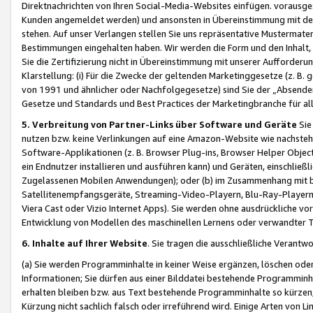
Direktnachrichten von Ihren Social-Media-Websites einfügen. vorausg
Kunden angemeldet werden) und ansonsten in Übereinstimmung mit der
stehen. Auf unser Verlangen stellen Sie uns repräsentative Mustermater
Bestimmungen eingehalten haben. Wir werden die Form und den Inhalt, di
Sie die Zertifizierung nicht in Übereinstimmung mit unserer Aufforderu
Klarstellung: (i) Für die Zwecke der geltenden Marketinggesetze (z. 
von 1991 und ähnlicher oder Nachfolgegesetze) sind Sie der „Absender“ j
Gesetze und Standards und Best Practices der Marketingbranche für 
5. Verbreitung von Partner-Links über Software und Geräte
Sie
nutzen bzw. keine Verlinkungen auf eine Amazon-Website wie nachsteh
Software-Applikationen (z. B. Browser Plug-ins, Browser Helper Objec
ein Endnutzer installieren und ausführen kann) und Geräten, einschlie
Zugelassenen Mobilen Anwendungen); oder (b) im Zusammenhang mit bzw.
Satellitenempfangsgeräte, Streaming-Video-Playern, Blu-Ray-Playern 
Viera Cast oder Vizio Internet Apps). Sie werden ohne ausdrückliche v
Entwicklung von Modellen des maschinellen Lernens oder verwandter 
6. Inhalte auf Ihrer Website
. Sie tragen die ausschließliche Verantwo
(a) Sie werden Programminhalte in keiner Weise ergänzen, löschen oder
Informationen; Sie dürfen aus einer Bilddatei bestehende Programminhal
erhalten bleiben bzw. aus Text bestehende Programminhalte so kürzen, 
Kürzung nicht sachlich falsch oder irreführend wird. Einige Arten von L