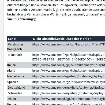
(c) Produktkäufe durch einen Kunden, der durch eine Anzeige auf eine 
Ausschreibungen und Auktionen über Schlagwörter, Suchbegriffe oder 
oder eine andere Amazon-Marke (vgl. die nicht abschließende Liste un
buchstabierte Varianten dieser Wörter (z. B. „ammazon“, „amaozn“ und „
Suchplatzierung
”);
Land
Nicht abschließende Liste der Marken
Vereinigtes
https://www.amazon.co.uk/gp/feature.html?ie=U
Königreich
Frankreich
https://www.amazon.fr/gp/help/customer/displa
E78834F9BA58__SECTION_64DE0ED1D744420E9
Italien
https://www.amazon.it/gp/help/customer/display
Irland
https://www.amazon.ie/gp/help/customer/displa
Niederlande
https://www.amazon.nl/gp/help/customer/display
Spanien
https://www.amazon.es/gp/help/customer/display
Deutschland
https://www.amazon.de/gp/help/customer/displa
Schweden
https://www.amazon.de/gp/help/customer/displa
Polen
https://www.amazon.pl/gp/help/customer/display
Belgien
https://www.amazon.com.be/gp/help/customer/d