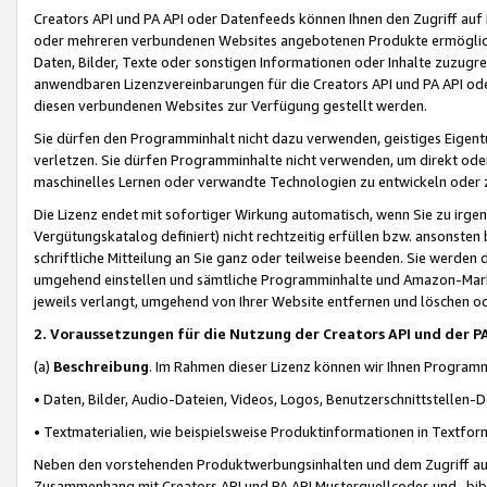
Creators API und PA API oder Datenfeeds können Ihnen den Zugriff auf D
oder mehreren verbundenen Websites angebotenen Produkte ermögliche
Daten, Bilder, Texte oder sonstigen Informationen oder Inhalte zuzugre
anwendbaren Lizenzvereinbarungen für die Creators API und PA API od
diesen verbundenen Websites zur Verfügung gestellt werden.
Sie dürfen den Programminhalt nicht dazu verwenden, geistiges Eigent
verletzen. Sie dürfen Programminhalte nicht verwenden, um direkt ode
maschinelles Lernen oder verwandte Technologien zu entwickeln oder zu
Die Lizenz endet mit sofortiger Wirkung automatisch, wenn Sie zu irg
Vergütungskatalog definiert) nicht rechtzeitig erfüllen bzw. ansonsten
schriftliche Mitteilung an Sie ganz oder teilweise beenden. Sie werden
umgehend einstellen und sämtliche Programminhalte und Amazon-Marke
jeweils verlangt, umgehend von Ihrer Website entfernen und löschen od
2. Voraussetzungen für die Nutzung der Creators API und der P
(a)
Beschreibung
. Im Rahmen dieser Lizenz können wir Ihnen Programmi
• Daten, Bilder, Audio-Dateien, Videos, Logos, Benutzerschnittstellen-
• Textmaterialien, wie beispielsweise Produktinformationen in Textfor
Neben den vorstehenden Produktwerbungsinhalten und dem Zugriff auf 
Zusammenhang mit Creators API und PA API Musterquellcodes und -bibli