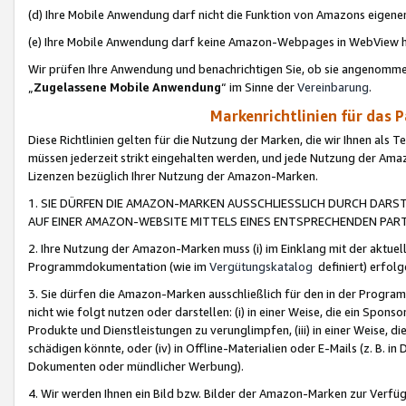
(d) Ihre Mobile Anwendung darf nicht die Funktion von Amazons eige
(e) Ihre Mobile Anwendung darf keine Amazon-Webpages in WebView 
Wir prüfen Ihre Anwendung und benachrichtigen Sie, ob sie angenomm
„
Zugelassene Mobile Anwendung
“ im Sinne der
Vereinbarung
.
Markenrichtlinien für das 
Diese Richtlinien gelten für die Nutzung der Marken, die wir Ihnen als 
müssen jederzeit strikt eingehalten werden, und jede Nutzung der Ama
Lizenzen bezüglich Ihrer Nutzung der Amazon-Marken.
1. SIE DÜRFEN DIE AMAZON-MARKEN AUSSCHLIESSLICH DURCH DARS
AUF EINER AMAZON-WEBSITE MITTELS EINES ENTSPRECHENDEN PART
2. Ihre Nutzung der Amazon-Marken muss (i) im Einklang mit der aktuells
Programmdokumentation (wie im
Vergütungskatalog
definiert) erfolg
3. Sie dürfen die Amazon-Marken ausschließlich für den in der Progr
nicht wie folgt nutzen oder darstellen: (i) in einer Weise, die ein Spo
Produkte und Dienstleistungen zu verunglimpfen, (iii) in einer Weise
schädigen könnte, oder (iv) in Offline-Materialien oder E-Mails (z. B.
Dokumenten oder mündlicher Werbung).
4. Wir werden Ihnen ein Bild bzw. Bilder der Amazon-Marken zur Verfüg