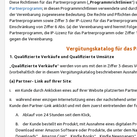
Diese Richtlinien für das Partnerprogramm („
Programmrichtlinien
“)
Partnerprogramm
; in diesen Programmrichtlinien verwendete und durch
der Vereinbarung zugewiesene Bedeutung. Die Rechte und Pflichten de
Partnerprogramm sowie Ziffer 3 der IP-Lizenz für das Partnerprogram
Einschränkung von Ziffer 6 Abs. (a) der Vereinbarung wird hiermit Fol
Partnerprogramm, die IP-Lizenz für das Partnerprogramm oder Ziffer 1
gegen die Vereinbarung.
Vergütungskatalog für das 
1. Qualifizierte Verkäufe und Qualifizierte Umsätze
„
Qualifizierte Verkäufe
“ werden von uns mit den in Ziffer 3 diese
(vorbehaltlich der in diesem Vergütungskatalog beschriebenen Ausnah
(a) Partner- Link auf Ihrer Site
:
i. ein Kunde durch Anklicken eines auf Ihrer Website platzierten Part
ii. während einer einzigen Internetsitzung eines der nachstehend unter (i)
Kunde den Partner-Link anklickt und mit dem zuerst eintretenden der f
A. Ablauf von 24 Stunden seit dem Klick,
B. der Kunde bestellt ein Produkt, mit Ausnahme eines digitalen P
Download einer Amazon Software oder Produkte, die unter dem N
Downloads“, „Amazon Coin“, „Kindle Books“, „Kindle Newspapers“, „