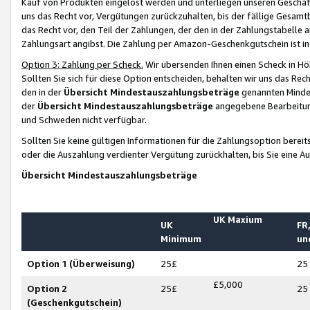
Kauf von Produkten eingelöst werden und unterliegen unseren Geschäf
uns das Recht vor, Vergütungen zurückzuhalten, bis der fällige Gesamt
das Recht vor, den Teil der Zahlungen, der den in der Zahlungstabelle 
Zahlungsart angibst. Die Zahlung per Amazon-Geschenkgutschein ist in
Option 3: Zahlung per Scheck.
Wir übersenden Ihnen einen Scheck in Höh
Sollten Sie sich für diese Option entscheiden, behalten wir uns das Rec
den in der
Übersicht Mindestauszahlungsbeträge
genannten Mindest
der
Übersicht Mindestauszahlungsbeträge
angegebene Bearbeitung
und Schweden nicht verfügbar.
Sollten Sie keine gültigen Informationen für die Zahlungsoption bereit
oder die Auszahlung verdienter Vergütung zurückhalten, bis Sie eine A
Übersicht Mindestauszahlungsbeträge
UK Maxium
UK
FR,
Minimum
un
Option 1 (Überweisung)
25£
25
£5,000
Option 2
25£
25
(Geschenkgutschein)