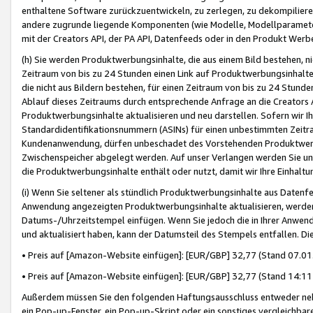
enthaltene Software zurückzuentwickeln, zu zerlegen, zu dekompilier
andere zugrunde liegende Komponenten (wie Modelle, Modellparameter
mit der Creators API, der PA API, Datenfeeds oder in den Produkt Werb
(h) Sie werden Produktwerbungsinhalte, die aus einem Bild bestehen, ni
Zeitraum von bis zu 24 Stunden einen Link auf Produktwerbungsinhalte
die nicht aus Bildern bestehen, für einen Zeitraum von bis zu 24 Stund
Ablauf dieses Zeitraums durch entsprechende Anfrage an die Creators 
Produktwerbungsinhalte aktualisieren und neu darstellen. Sofern wir Ih
Standardidentifikationsnummern (ASINs) für einen unbestimmten Zeitra
Kundenanwendung, dürfen unbeschadet des Vorstehenden Produktwerbu
Zwischenspeicher abgelegt werden. Auf unser Verlangen werden Sie un
die Produktwerbungsinhalte enthält oder nutzt, damit wir Ihre Einhalt
(i) Wenn Sie seltener als stündlich Produktwerbungsinhalte aus Datenfe
Anwendung angezeigten Produktwerbungsinhalte aktualisieren, werden 
Datums-/Uhrzeitstempel einfügen. Wenn Sie jedoch die in Ihrer Anwe
und aktualisiert haben, kann der Datumsteil des Stempels entfallen. Dies
• Preis auf [Amazon-Website einfügen]: [EUR/GBP] 32,77 (Stand 07.01.
• Preis auf [Amazon-Website einfügen]: [EUR/GBP] 32,77 (Stand 14:11 
Außerdem müssen Sie den folgenden Haftungsausschluss entweder neb
ein Pop-up-Fenster, ein Pop-up-Skript oder ein sonstiges vergleichba