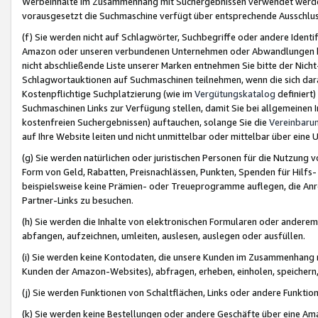
Werbeinhalte im Zusammenhang mit Suchergebnissen verwendet werden,
vorausgesetzt die Suchmaschine verfügt über entsprechende Ausschlu
(f) Sie werden nicht auf Schlagwörter, Suchbegriffe oder andere Ident
Amazon oder unseren verbundenen Unternehmen oder Abwandlungen bzw
nicht abschließende Liste unserer Marken entnehmen Sie bitte der Nich
Schlagwortauktionen auf Suchmaschinen teilnehmen, wenn die sich da
Kostenpflichtige Suchplatzierung (wie im
Vergütungskatalog
definiert
Suchmaschinen Links zur Verfügung stellen, damit Sie bei allgemeinen I
kostenfreien Suchergebnissen) auftauchen, solange Sie die
Vereinbaru
auf Ihre Website leiten und nicht unmittelbar oder mittelbar über eine
(g) Sie werden natürlichen oder juristischen Personen für die Nutzung 
Form von Geld, Rabatten, Preisnachlässen, Punkten, Spenden für Hilfs
beispielsweise keine Prämien- oder Treueprogramme auflegen, die Anrei
Partner-Links zu besuchen.
(h) Sie werden die Inhalte von elektronischen Formularen oder anderem M
abfangen, aufzeichnen, umleiten, auslesen, auslegen oder ausfüllen.
(i) Sie werden keine Kontodaten, die unsere Kunden im Zusammenhang 
Kunden der Amazon-Websites), abfragen, erheben, einholen, speichern,
(j) Sie werden Funktionen von Schaltflächen, Links oder andere Funkti
(k) Sie werden keine Bestellungen oder andere Geschäfte über eine Ama