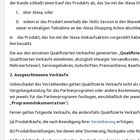
der Kunde schließt einen Kauf des Produkts ab, das Sie mit der Alexa 
C. über Alexa, oder
D. indem er das Produkt innerhalb der Skills Session in den Waren
seiner erstmaligen Teilnahme an der Alexa Shopping Action abschlie
iii. das Produkt, das Sie mit der Alexa-Einkaufsaktion vorgestellt ha
ihm bezahlt.
Die aus den einzelnen Qualifizierten Verkäufen generierten „
Qualifizi
Qualifizierten Verkäufe einnehmen, abzüglich etwaiger Versandkosten
Mehrwertsteuer), Servicegebühren, Gutschriften, Preisnachlässe, Bear
2. Ausgeschlossene Verkäufe
Unbeschadet des Vorstehenden gelten Qualifizierte Verkäufe nicht als
Vergütungskatalog für das Partnerprogramm oder andere Bestimmungen,
wir jeweils für das Partnerprogramm festlegen, einschließlich der jewe
„
Programmdokumentation
“).
Ferner gelten folgende Verkäufe, die andernfalls Qualifizierte Verkä
(a) Produktkäufe, die nach Beendigung Ihrer
Vereinbarung
erfolgen;
(b) Produktbestellungen, bei denen eine Stornierung, Rückgabe oder R