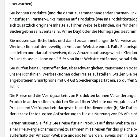
überwachen).
Sie können Produkte (und die damit zusammenhängenden Partner-Links)
hinzufügen. Partner-Links müssen auf Produkte (wie im Produktkatalog de
sich zusätzlich originäre Inhalte auf Ihrer Website befinden, die für 
Suchergebnisse, Events (z. B. Prime Day) oder die Homepages bestimmte
Sie müssen sämtliche Links und damit zusammenhängende Verweise auf z
Werbeaktion auf der jeweiligen Amazon-Website endet. Falls Sie beisp
einstellen und darauf hinweisen, dass Amazon auf ausgewählte Kleidun
Preisnachlass in Höhe von 15 % von Ihrer Website entfernen, sobald di
Sie dürfen keine unzutreffenden, überschwänglichen, täuschenden od
unsere Richtlinien, Werbeaktionen oder Preise aufstellen. Stellen Sie 
angebotenen Smartphone mit 64 GB Speicherkapazität ein, so dürfen S
führt.
Die Preise und die Verfügbarkeit von Produkten können Veränderungen 
Produkte ändern können, dürfen Sie auf Ihrer Website nur Angaben zu P
Preisen und Verfügbarkeit dargestellt sind bedienen oder (b) Sie Daten
der Lizenz festgelegten Anforderungen für die Nutzung von PA API einh
Ferner müssen Sie, falls Sie Preise für ein Produkt auf Ihrer Website in 
einer Preisvergleichsmaschine) zusammen mit Preisen für das gleiche o
außerhalb der Amazon-Website angeboten werden, jeweils den niedrigst