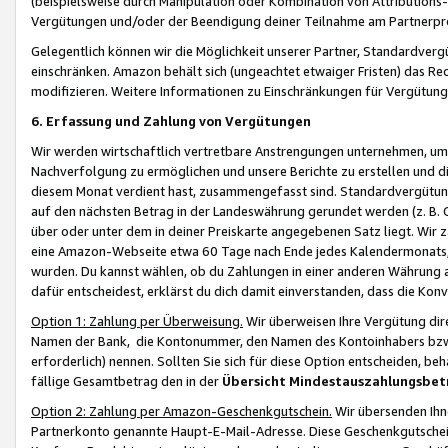
(beispielsweise durch Manipulation oder Kombination von Attributions-
Vergütungen und/oder der Beendigung deiner Teilnahme am Partnerp
Gelegentlich können wir die Möglichkeit unserer Partner, Standardv
einschränken. Amazon behält sich (ungeachtet etwaiger Fristen) das Re
modifizieren. Weitere Informationen zu Einschränkungen für Vergütung
6. Erfassung und Zahlung von Vergütungen
Wir werden wirtschaftlich vertretbare Anstrengungen unternehmen, um 
Nachverfolgung zu ermöglichen und unsere Berichte zu erstellen und di
diesem Monat verdient hast, zusammengefasst sind. Standardvergütung
auf den nächsten Betrag in der Landeswährung gerundet werden (z. B. C
über oder unter dem in deiner Preiskarte angegebenen Satz liegt. Wir
eine Amazon-Webseite etwa 60 Tage nach Ende jedes Kalendermonats, i
wurden. Du kannst wählen, ob du Zahlungen in einer anderen Währung
dafür entscheidest, erklärst du dich damit einverstanden, dass die K
Option 1: Zahlung per Überweisung.
Wir überweisen Ihre Vergütung dir
Namen der Bank, die Kontonummer, den Namen des Kontoinhabers bzw. a
erforderlich) nennen. Sollten Sie sich für diese Option entscheiden, be
fällige Gesamtbetrag den in der
Übersicht Mindestauszahlungsbet
Option 2: Zahlung per Amazon-Geschenkgutschein.
Wir übersenden Ihne
Partnerkonto genannte Haupt-E-Mail-Adresse. Diese Geschenkgutschei