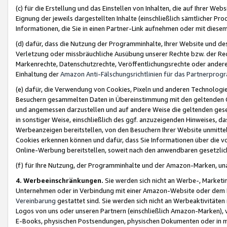
(c) für die Erstellung und das Einstellen von Inhalten, die auf Ihrer We
Eignung der jeweils dargestellten Inhalte (einschließlich sämtlicher 
Informationen, die Sie in einen Partner-Link aufnehmen oder mit diese
(d) dafür, dass die Nutzung der Programminhalte, Ihrer Website und des 
Verletzung oder missbräuchliche Ausübung unserer Rechte bzw. der Recht
Markenrechte, Datenschutzrechte, Veröffentlichungsrechte oder anderer
Einhaltung der
Amazon Anti-Fälschungsrichtlinien für das Partnerpro
(e) dafür, die Verwendung von Cookies, Pixeln und anderen Technologien
Besuchern gesammelten Daten in Übereinstimmung mit den geltenden Ge
und angemessen darzustellen und auf andere Weise die geltenden geset
in sonstiger Weise, einschließlich des ggf. anzuzeigenden Hinweises, d
Werbeanzeigen bereitstellen, von den Besuchern Ihrer Website unmitte
Cookies erkennen können und dafür, dass Sie Informationen über die v
Online-Werbung bereitstellen, soweit nach den anwendbaren gesetzlic
(f) für Ihre Nutzung, der Programminhalte und der Amazon-Marken, u
4. Werbeeinschränkungen.
Sie werden sich nicht an Werbe-, Market
Unternehmen oder in Verbindung mit einer Amazon-Website oder dem Pa
Vereinbarung
gestattet sind. Sie werden sich nicht an Werbeaktivitäten
Logos von uns oder unseren Partnern (einschließlich Amazon-Marken), 
E-Books, physischen Postsendungen, physischen Dokumenten oder in 