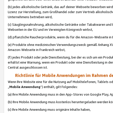
(b) jedes alkoholische Getränk, das auf deiner Webseite beworben wird
Lizenz zur Herstellung, zum Großhandel oder zum Vertrieb alkoholisch
Unternehmens betrieben wird,
(c) Säuglingsnahruhrung, alkoholische Getränke oder Tabakwaren und E
Webseiten in der EU und im Vereinigten Königreich wirbst,
(d) pflanzliche Raucherprodukte, wenn du für die Amazon-Webseite in B
(e) Produkte ohne medizinischen Verwendungszweck gemäß Anhang XVI 
Amazon-Webseite in Frankreich wirbst,
(f) jedes Produkt oder jede Dienstleistung, bei der es sich um ein Prod
erhältst eine Warnung, wenn ein Produkt oder eine Dienstleistung in de
Central ausgeschlossen ist.
Richtlinie für Mobile Anwendungen im Rahmen de
Wenn Ihre Website eine für die Nutzung auf Mobiltelefonen, Tablets 
„
Mobile Anwendung
“) enthält, gilt Folgendes:
(a) Ihre Mobile Anwendung muss in den App-Stores von Google Play, A
(b) Ihre Mobile Anwendung muss kostenlos heruntergeladen werden könn
(c) Ihre Mobile Anwendung muss originäre Inhalte haben,