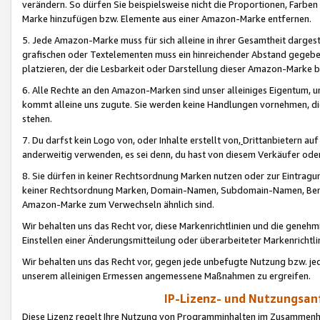
verändern. So dürfen Sie beispielsweise nicht die Proportionen, Farb
Marke hinzufügen bzw. Elemente aus einer Amazon-Marke entfernen.
5. Jede Amazon-Marke muss für sich alleine in ihrer Gesamtheit darge
grafischen oder Textelementen muss ein hinreichender Abstand gegebe
platzieren, der die Lesbarkeit oder Darstellung dieser Amazon-Marke b
6. Alle Rechte an den Amazon-Marken sind unser alleiniges Eigentum, 
kommt alleine uns zugute. Sie werden keine Handlungen vornehmen, 
stehen.
7. Du darfst kein Logo von, oder Inhalte erstellt von,
Drittanbietern au
anderweitig verwenden, es sei denn, du hast von diesem Verkäufer oder
8. Sie dürfen in keiner Rechtsordnung Marken nutzen oder zur Eintragu
keiner Rechtsordnung Marken, Domain-Namen, Subdomain-Namen, Benu
Amazon-Marke zum Verwechseln ähnlich sind.
Wir behalten uns das Recht vor, diese Markenrichtlinien und die gene
Einstellen einer Änderungsmitteilung oder überarbeiteter Markenricht
Wir behalten uns das Recht vor, gegen jede unbefugte Nutzung bzw. jede 
unserem alleinigen Ermessen angemessene Maßnahmen zu ergreifen.
IP-Lizenz- und Nutzungsan
Diese Lizenz regelt Ihre Nutzung von Programminhalten im Zusammen