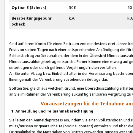
Option 3 (Scheck)
50£
50
Bearbeitungsgebühr
k.A.
k.A
Scheck
Sind auf Ihrem Konto für einen Zeitraum von mindestens drei Jahren kein
Frist von sieben Tagen nach einer entsprechenden Ankündigung die für
Schlussbetrag zurückzuhalten, der dem in der Übersicht Mindestausz
Mindestauszahlungsbetrag entspricht. Ferner können eine etwaig aufg
unterliegen oder durch geltende Verjährungsfristen verfallen.
An Sie unter Abzug bzw. Einbehalt aller in der Vereinbarung beschrieb
Ihnen gemäß der Vereinbarung zustehenden Beträge dar.
Sollten Sie, gleich aus welchem Grund, eine Überschusszahlung erhalte
an Sie im Rahmen der Vereinbarung zukünftig zahlbaren Vergütung zu 
Voraussetzungen für die Teilnahme a
1. Anmeldung und Teilnahmeberechtigung
Sie leiten den Anmeldeprozess ein, indem Sie einen vollständigen und 
muss/müssen originäre Inhalte (original content) enthalten und über d
Originalinhalte, die Materialien von Dritten verwenden, müssen wese