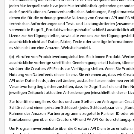
jeden Musterquellcode bzw. jede Musterbibliothek geltenden gesonder
auch Spezifikationen, Benutzerhandbücher, Anleitungen, Begleitmaterial
denen die für die ordnungsgemäße Nutzung von Creators API und PA A
technischen Anforderungen und Test- und Leistungskriterien (zusammen
verwendete Begriff „Produktwerbungsinhalte“ schließt ausdrücklich al
Lizenz zur Verfügung stellen, sowie alle von uns zur Verfügung gestel
ausdrücklich nicht auf Daten, Bilder, Texte oder sonstige Informatione
es sich nicht um eine Amazon-Website handelt.
(b) Abrufen von Produktwerbungsinhalten. Sie können Produkt-Werbein
ausdrückliche vorherige schriftliche Genehmigung erteilt haben, könn
wir über die Creators API Feeds zur Verfügung stellen. Wenn Sie Produk
Nutzung von Datenfeeds dieser Lizenz. Sie erkennen an, dass wir Creat
API oder Datenfeeds jederzeit ändern, auslaufen lassen oder neu veröffe
Verantwortung liegt, sicherzustellen, dass Ihr Zugriff auf die und Ihr
jeweiligen Zeitpunkt aktuellen Anforderungen (einschließlich dieser Liz
Zur Identifizierung Ihres Kontos und zum Stellen von Anfragen an Crea
Schlüssel und einem privaten Schlüssel (jedes Schlüsselpaar eine „Kon
Rahmen des Amazon-Partnerprogramms zugeteilte Partner-ID oder ein
Kontokennungen über den Creators API und PA API Kontoerstellungspro
Um Programmwerbeinhalte über die Creators API Dienste zu erhalten, m