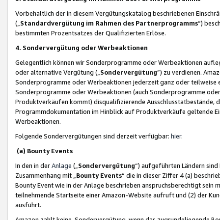
Vorbehaltlich der in diesem Vergütungskatalog beschriebenen Einschr
(„
Standardvergütung im Rahmen des Partnerprogramms
“) besc
bestimmten Prozentsatzes der Qualifizierten Erlöse.
4. Sondervergütung oder Werbeaktionen
Gelegentlich können wir Sonderprogramme oder Werbeaktionen auflegen,
oder alternative Vergütung („
Sondervergütung
”) zu verdienen. Amazo
Sonderprogramme oder Werbeaktionen jederzeit ganz oder teilweise einz
Sonderprogramme oder Werbeaktionen (auch Sonderprogramme oder We
Produktverkäufen kommt) disqualifizierende Ausschlusstatbestände, di
Programmdokumentation im Hinblick auf Produktverkäufe geltende E
Werbeaktionen.
Folgende Sondervergütungen sind derzeit verfügbar:
hier
.
(a) Bounty Events
In den in der
Anlage
(„
Sondervergütung
“) aufgeführten Ländern sind
Zusammenhang mit „
Bounty Events
“ die in dieser Ziffer 4 (a) besch
Bounty Event wie in der Anlage beschrieben anspruchsberechtigt sein mu
teilnehmende Startseite einer Amazon-Website aufruft und (2) der Kun
ausführt.
Amazon zahlt keine Sondervergütung, wenn das zugrundeliegende Boun