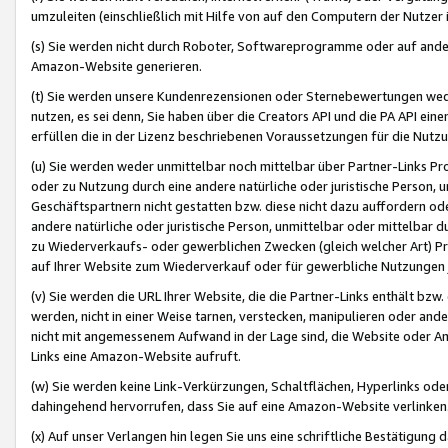
umzuleiten (einschließlich mit Hilfe von auf den Computern der Nutzer i
(s) Sie werden nicht durch Roboter, Softwareprogramme oder auf andere
Amazon-Website generieren.
(t) Sie werden unsere Kundenrezensionen oder Sternebewertungen wed
nutzen, es sei denn, Sie haben über die Creators API und die PA API e
erfüllen die in der Lizenz beschriebenen Voraussetzungen für die Nutzu
(u) Sie werden weder unmittelbar noch mittelbar über Partner-Links P
oder zu Nutzung durch eine andere natürliche oder juristische Person,
Geschäftspartnern nicht gestatten bzw. diese nicht dazu auffordern od
andere natürliche oder juristische Person, unmittelbar oder mittelbar
zu Wiederverkaufs- oder gewerblichen Zwecken (gleich welcher Art) 
auf Ihrer Website zum Wiederverkauf oder für gewerbliche Nutzungen 
(v) Sie werden die URL Ihrer Website, die die Partner-Links enthält b
werden, nicht in einer Weise tarnen, verstecken, manipulieren oder and
nicht mit angemessenem Aufwand in der Lage sind, die Website oder A
Links eine Amazon-Website aufruft.
(w) Sie werden keine Link-Verkürzungen, Schaltflächen, Hyperlinks ode
dahingehend hervorrufen, dass Sie auf eine Amazon-Website verlinken
(x) Auf unser Verlangen hin legen Sie uns eine schriftliche Bestätigung