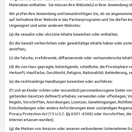
Materialien enthalten. Sie müssen Ihre Website(s) in Ihrer Anwendung ide
Wir prüfen Ihre Anwendung und benachrichtigen Sie, ob sie angenommen
auf Aufnahme Ihrer Website in das Partnerprogramm und Sie dürfen kei
Ungeeignet sind unter anderem Websites:
(a) die sexuelle oder obszöne Inhalte bewerben oder enthalten;
(b) die Gewalt verherrlichen oder gewalttätige Inhalte haben oder pot
anstiften,;
(c) die falsche, irreführende, diffamierende oder verleumderische Inha
(d) die von Hass geprägte, belästigende, schädliche, die Privatsphäre v
Herkunft, Hautfarbe, Geschlecht, Religion, Nationalität, Behinderung, 
(e) die rechtswidrige Handlungen bewerben oder ausführen;
(f) sich an Kinder richten oder wissentlich personenbezogene Daten vo
geltenden Gesetzen definiert) erheben, verwenden oder offenlegen, Vo
Regeln, Vorschriften, Anordnungen, Lizenzen, Genehmigungen, Richtlini
Entscheidungen oder andere Anforderungen einer zuständigen Regierung
Privacy Protection Act (15 U.S.C. §§ 6501-6506) oder Vorschriften, di
Internet erlassen wurden);
(g) die Marken von Amazon oder unseren verbundenen Unternehmen b