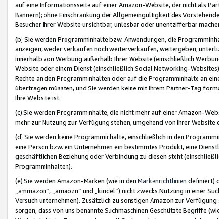
auf eine Informationsseite auf einer Amazon-Website, der nicht als Part
Bannern); ohne Einschränkung der Allgemeingültigkeit des Vorstehende
Besucher Ihrer Website unsichtbar, unlesbar oder unentzifferbar mache
(b) Sie werden Programminhalte bzw. Anwendungen, die Programminhalt
anzeigen, weder verkaufen noch weiterverkaufen, weitergeben, unterli
innerhalb von Werbung außerhalb Ihrer Website (einschließlich Werbun
Website oder einem Dienst (einschließlich Social Networking-Website
Rechte an den Programminhalten oder auf die Programminhalte an eine a
übertragen müssten, und Sie werden keine mit Ihrem Partner-Tag formati
Ihre Website ist.
(c) Sie werden Programminhalte, die nicht mehr auf einer Amazon-Websit
mehr zur Nutzung zur Verfügung stehen, umgehend von Ihrer Website e
(d) Sie werden keine Programminhalte, einschließlich in den Programmin
eine Person bzw. ein Unternehmen ein bestimmtes Produkt, eine Dienstle
geschäftlichen Beziehung oder Verbindung zu diesen steht (einschließli
Programminhalten).
(e) Sie werden Amazon-Marken (wie in den
Markenrichtlinien
definiert) 
„ammazon“, „amaozn“ und „kindel“) nicht zwecks Nutzung in einer Suc
Versuch unternehmen). Zusätzlich zu sonstigen Amazon zur Verfügung 
sorgen, dass von uns benannte Suchmaschinen Geschützte Begriffe (wie 