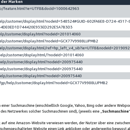
e der Marken
gp/feature.html?ie=UTF8&docId=1000642963
help/customer/display.html?nodeId=548524#GUID-602FA6E8-D724-4317-
64DE0ED1D744420E933ED292E5A7B3D3
elp/customer/display.html?nodeId=201014060
help/customer/display.html?nodeId=GCX77V9988LUPMB2
help/customer/display.html/ref=hp_left_v4_sib?ie=UTF8&nodeId=201909
help/customer/display.html/?nodeId=201014060
help/customer/display.html?nodeId=200975440
help/customer/display.html?nodeId=200975440
help/customer/display.html?nodeId=200975440
/gp/help/customer/display.html?nodeId=GCX77V9988LUPMB2
n einer Suchmaschine (einschließlich Google, Yahoo, Bing oder andere Webp
 des Netzwerkes solcher Suchmaschinen sind), (jeweils eine „
Suchmaschine
nk auf eine Amazon-Website verwiesen werden, der Nutzer über eine zwische
ischengeschalteten Website einen Link anklicken oder anderweitig bewusst a