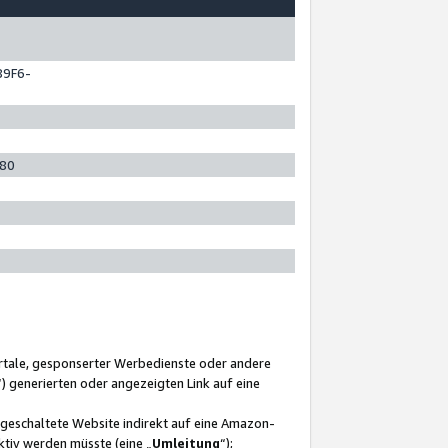
89F6-
280
ortale, gesponserter Werbedienste oder andere
“) generierten oder angezeigten Link auf eine
ngeschaltete Website indirekt auf eine Amazon-
ktiv werden müsste (eine „
Umleitung
“);