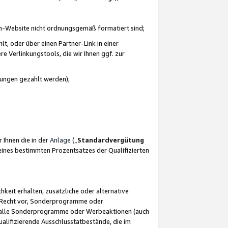
azon-Website nicht ordnungsgemäß formatiert sind;
, oder über einen Partner-Link in einer
e Verlinkungstools, die wir Ihnen ggf. zur
ütungen gezahlt werden);
 Ihnen die in der
Anlage
(„
Standardvergütung
ines bestimmten Prozentsatzes der Qualifizierten
eit erhalten, zusätzliche oder alternative
as Recht vor, Sonderprogramme oder
für alle Sonderprogramme oder Werbeaktionen (auch
lifizierende Ausschlusstatbestände, die im