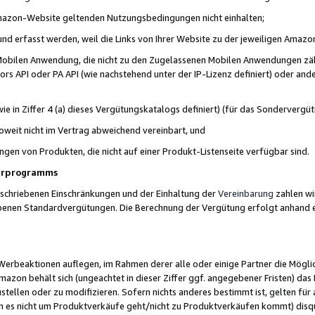
 Amazon-Website geltenden Nutzungsbedingungen nicht einhalten;
t und erfasst werden, weil die Links von Ihrer Website zu der jeweiligen Am
 Mobilen Anwendung, die nicht zu den Zugelassenen Mobilen Anwendungen zählt
s API oder PA API (wie nachstehend unter der IP-Lizenz definiert) oder ander
ie in Ziffer 4 (a) dieses Vergütungskatalogs definiert) (für das Sonderverg
weit nicht im Vertrag abweichend vereinbart, und
ngen von Produkten, die nicht auf einer Produkt-Listenseite verfügbar sind.
nerprogramms
eschriebenen Einschränkungen und der Einhaltung der
Vereinbarung
zahlen wir
ebenen Standardvergütungen. Die Berechnung der Vergütung erfolgt anhand e
beaktionen auflegen, im Rahmen derer alle oder einige Partner die Möglichk
Amazon behält sich (ungeachtet in dieser Ziffer ggf. angegebener Fristen) d
ustellen oder zu modifizieren. Sofern nichts anderes bestimmt ist, gelten 
s nicht um Produktverkäufe geht/nicht zu Produktverkäufen kommt) disqua