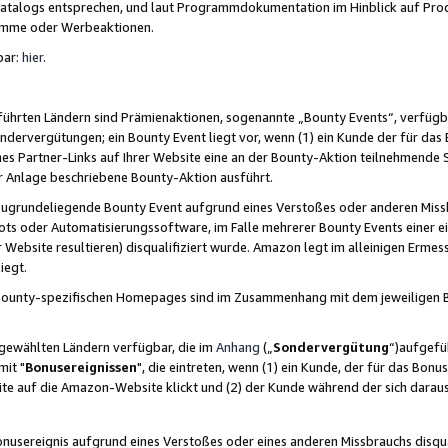
skatalogs entsprechen, und laut Programmdokumentation im Hinblick auf Pr
amme oder Werbeaktionen.
bar:
hier
.
führten Ländern sind Prämienaktionen, sogenannte „Bounty Events“, verfügb
Sondervergütungen; ein Bounty Event liegt vor, wenn (1) ein Kunde der für da
nes Partner-Links auf Ihrer Website eine an der Bounty-Aktion teilnehmende 
er Anlage beschriebene Bounty-Aktion ausführt.
ugrundeliegende Bounty Event aufgrund eines Verstoßes oder anderen Miss
ots oder Automatisierungssoftware, im Falle mehrerer Bounty Events einer e
r Website resultieren) disqualifiziert wurde. Amazon legt im alleinigen Ermess
iegt.
n Bounty-spezifischen Homepages sind im Zusammenhang mit dem jeweiligen
sgewählten Ländern verfügbar, die im
Anhang
(„
Sondervergütung
“)aufgefüh
it "
Bonusereignissen
", die eintreten, wenn (1) ein Kunde, der für das Bon
bsite auf die Amazon-Website klickt und (2) der Kunde während der sich dar
usereignis aufgrund eines Verstoßes oder eines anderen Missbrauchs disqua