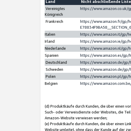
Land
Nicht abschließende List
Vereinigtes
https://www.amazon.co.uk/
Königreich
Frankreich
https://www.amazon.fr/gp/
E78834F9BA58__SECTION_
Italien
https://www.amazon.it/gp/h
Irland
https://www.amazon.ie/gp/
Niederlande
https://www.amazon.nl/gp/
Spanien
https://www.amazon.es/gp/
Deutschland
https://www.amazon.de/gp/
Schweden
https://www.amazon.de/gp/
Polen
https://www.amazon.pl/gp/
Belgien
https://www.amazon.com.be
(d) Produktkäufe durch Kunden, die über einen vo
Such- oder Verweisdienste oder Websites, die Teil
Amazon-Website verwiesen werden;
(e) Produktkäufe durch Kunden, die über einen Li
Website umleitet, ohne dass der Kunde auf der zw