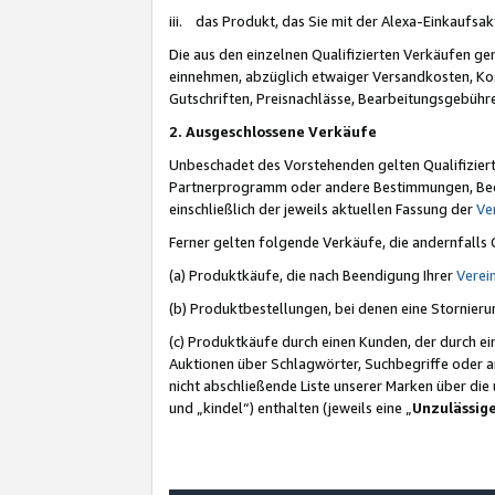
iii. das Produkt, das Sie mit der Alexa-Einkaufsa
Die aus den einzelnen Qualifizierten Verkäufen gen
einnehmen, abzüglich etwaiger Versandkosten, Ko
Gutschriften, Preisnachlässe, Bearbeitungsgebühr
2. Ausgeschlossene Verkäufe
Unbeschadet des Vorstehenden gelten Qualifiziert
Partnerprogramm oder andere Bestimmungen, Beding
einschließlich der jeweils aktuellen Fassung der
Ve
Ferner gelten folgende Verkäufe, die andernfalls
(a) Produktkäufe, die nach Beendigung Ihrer
Verei
(b) Produktbestellungen, bei denen eine Stornier
(c) Produktkäufe durch einen Kunden, der durch e
Auktionen über Schlagwörter, Suchbegriffe oder a
nicht abschließende Liste unserer Marken über di
und „kindel“) enthalten (jeweils eine „
Unzulässig