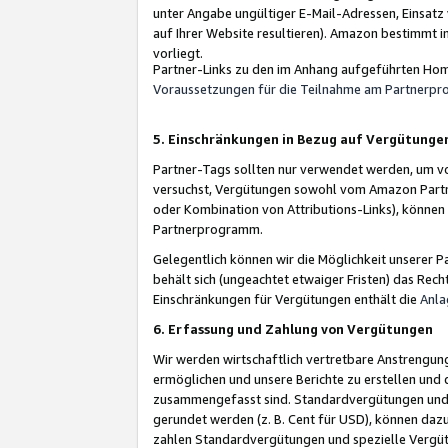
unter Angabe ungültiger E-Mail-Adressen, Einsatz
auf Ihrer Website resultieren). Amazon bestimmt i
vorliegt.
Partner-Links zu den im Anhang aufgeführten Hom
Voraussetzungen für die Teilnahme am Partnerp
5. Einschränkungen in Bezug auf Vergütunge
Partner-Tags sollten nur verwendet werden, um von 
versuchst, Vergütungen sowohl vom Amazon Partn
oder Kombination von Attributions-Links), könne
Partnerprogramm.
Gelegentlich können wir die Möglichkeit unsere
behält sich (ungeachtet etwaiger Fristen) das Rec
Einschränkungen für Vergütungen enthält die
Anla
6. Erfassung und Zahlung von Vergütungen
Wir werden wirtschaftlich vertretbare Anstrengu
ermöglichen und unsere Berichte zu erstellen und 
zusammengefasst sind. Standardvergütungen und s
gerundet werden (z. B. Cent für USD), können dazu
zahlen Standardvergütungen und spezielle Vergüt