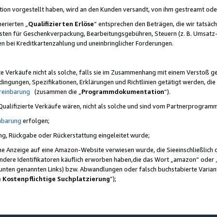
ktion vorgestellt haben, wird an den Kunden versandt, von ihm gestreamt od
erierten „
Qualifizierten Erlöse
“ entsprechen den Beträgen, die wir tatsäch
sten für Geschenkverpackung, Bearbeitungsgebühren, Steuern (z. B. Umsatz-
en bei Kreditkartenzahlung und uneinbringlicher Forderungen.
e Verkäufe nicht als solche, falls sie im Zusammenhang mit einem Verstoß 
ungen, Spezifikationen, Erklärungen und Richtlinien getätigt werden, die 
reinbarung
(zusammen die „
Programmdokumentation
“).
 Qualifizierte Verkäufe wären, nicht als solche und sind vom Partnerprogra
nbarung
erfolgen;
ung, Rückgabe oder Rückerstattung eingeleitet wurde;
ine Anzeige auf eine Amazon-Website verwiesen wurde, die Sieeinschließlich
ndere Identifikatoren käuflich erworben haben,die das Wort „amazon“ oder 
e unten genannten Links) bzw. Abwandlungen oder falsch buchstabierte Varia
e Kostenpflichtige Suchplatzierung
”);