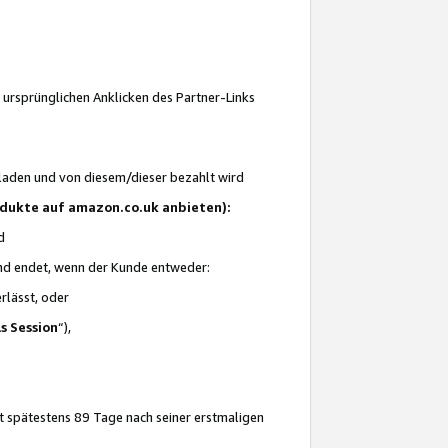
 ursprünglichen Anklicken des Partner-Links
laden und von diesem/dieser bezahlt wird
rodukte auf amazon.co.uk anbieten):
d
 und endet, wenn der Kunde entweder:
erlässt, oder
ls Session
“),
t spätestens 89 Tage nach seiner erstmaligen