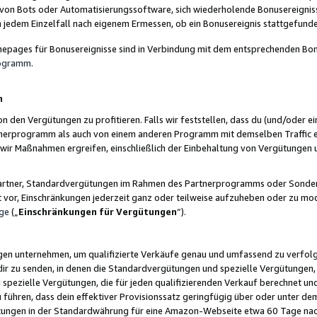
 von Bots oder Automatisierungssoftware, sich wiederholende Bonusereignisse
n jedem Einzelfall nach eigenem Ermessen, ob ein Bonusereignis stattgefund
epages für Bonusereignisse sind in Verbindung mit dem entsprechenden Bonu
rogramm
.
n
den Vergütungen zu profitieren. Falls wir feststellen, dass du (und/oder ein
erprogramm als auch von einem anderen Programm mit demselben Traffic ei
n wir Maßnahmen ergreifen, einschließlich der Einbehaltung von Vergütunge
r Partner, Standardvergütungen im Rahmen des Partnerprogramms oder Sonde
ht vor, Einschränkungen jederzeit ganz oder teilweise aufzuheben oder zu mod
ge
(„
Einschränkungen für Vergütungen
“).
ngen unternehmen, um qualifizierte Verkäufe genau und umfassend zu verfol
dir zu senden, in denen die Standardvergütungen und spezielle Vergütungen, 
pezielle Vergütungen, die für jeden qualifizierenden Verkauf berechnet un
 führen, dass dein effektiver Provisionssatz geringfügig über oder unter dem
ungen in der Standardwährung für eine Amazon-Webseite etwa 60 Tage nach