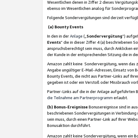
Wesentlichen denen in Ziffer 2 dieses Vergütung
ebenso im Wesentlichen analog für Sonderprogr
Folgende Sondervergütungen sind derzeit verfüg
(a) Bounty Events
In den in der
Anlage
(„
Sondervergütung
“) aufge
Events
“ die in dieser Ziffer 4 (a) beschriebenen 
anspruchsberechtigt sein muss, durch Anklicken ei
der Kunde in der entsprechenden Sitzung die in d
Amazon zahlt keine Sondervergütung, wenn das z
Angabe ungültiger E-Mail-Adressen, Einsatz von B
Bounty Events, die nicht aus Partner-Links auf Ihre
gegeben ist oder ein Verstoß oder Missbrauch vorl
Partner-Links auf die in der Anlage aufgeführte
die Teilnahme am Partnerprogramm
erlaubt.
(b) Bonus-Ereignisse
Bonusereignisse sind in au
beschriebenen Sondervergütungen in Verbindung m
sein muss, durch einen Partner-Link auf Ihrer We
Bonusaktion durchführt.
Amazon zahlt keine Sondervergütung, wenn ein Bon