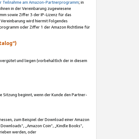
ur Teilnahme am Amazon-Partnerprogramm
; in
 ihnen in der Vereinbarung zugewiesene
m sowie Ziffer 3 der IP-Lizenz für das
 Vereinbarung wird hiermit Folgendes
programm oder Ziffer 1 der Amazon Richtlinie für
talog“)
ergütet und liegen (vorbehaltlich der in diesem
i die Sitzung beginnt, wenn der Kunde den Partner-
Ermessen, zum Beispiel der Download einer Amazon
 Downloads“, „Amazon Coin“, „Kindle Books“,
trieben werden, oder