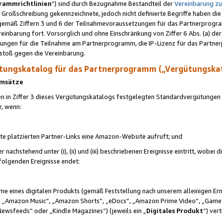
rammrichtlinien
“) sind durch Bezugnahme Bestandteil der
Vereinbarung z
Großschreibung gekennzeichnete, jedoch nicht definierte Begriffe haben die
 gemäß Ziffern 3 und 6 der Teilnahmevoraussetzungen für das Partnerprogram
nbarung fort. Vorsorglich und ohne Einschränkung von Ziffer 6 Abs. (a) der
ungen für die Teilnahme am Partnerprogramm, die IP-Lizenz für das Partner
rstoß gegen die Vereinbarung.
ungskatalog für das Partnerprogramm („Vergütungska
 Umsätze
n in Ziffer 3 dieses Vergütungskatalogs festgelegten Standardvergütungen v
r, wenn:
ite platzierten Partner-Links eine Amazon-Website aufruft; und
r nachstehend unter (i), (ii) und (iii) beschriebenen Ereignisse eintritt, wobe
 folgenden Ereignisse endet:
hme eines digitalen Produkts (gemäß Feststellung nach unserem alleinigen 
 „Amazon Music“, „Amazon Shorts“, „eDocs“, „Amazon Prime Video“, „Game
Newsfeeds“ oder „Kindle Magazines“) (jeweils ein „
Digitales Produkt
“) ver