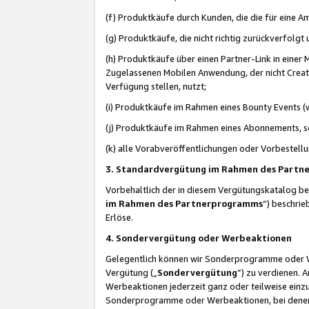
(f) Produktkäufe durch Kunden, die die für eine
(g) Produktkäufe, die nicht richtig zurückverfolg
(h) Produktkäufe über einen Partner-Link in einer
Zugelassenen Mobilen Anwendung, der nicht Creator
Verfügung stellen, nutzt;
(i) Produktkäufe im Rahmen eines Bounty Events (w
(j) Produktkäufe im Rahmen eines Abonnements, so
(k) alle Vorabveröffentlichungen oder Vorbestellu
3. Standardvergütung im Rahmen des Part
Vorbehaltlich der in diesem Vergütungskatalog b
im Rahmen des Partnerprogramms
“) beschri
Erlöse.
4. Sondervergütung oder Werbeaktionen
Gelegentlich können wir Sonderprogramme oder Wer
Vergütung („
Sondervergütung
”) zu verdienen. 
Werbeaktionen jederzeit ganz oder teilweise einz
Sonderprogramme oder Werbeaktionen, bei denen e