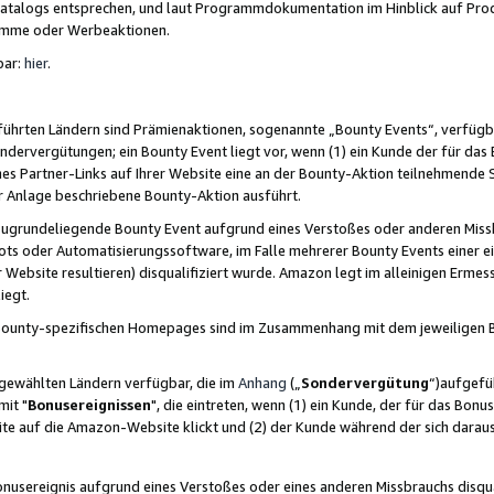
skatalogs entsprechen, und laut Programmdokumentation im Hinblick auf Pr
amme oder Werbeaktionen.
bar:
hier
.
führten Ländern sind Prämienaktionen, sogenannte „Bounty Events“, verfügb
Sondervergütungen; ein Bounty Event liegt vor, wenn (1) ein Kunde der für da
nes Partner-Links auf Ihrer Website eine an der Bounty-Aktion teilnehmende 
er Anlage beschriebene Bounty-Aktion ausführt.
ugrundeliegende Bounty Event aufgrund eines Verstoßes oder anderen Miss
ots oder Automatisierungssoftware, im Falle mehrerer Bounty Events einer e
r Website resultieren) disqualifiziert wurde. Amazon legt im alleinigen Ermess
iegt.
n Bounty-spezifischen Homepages sind im Zusammenhang mit dem jeweiligen
sgewählten Ländern verfügbar, die im
Anhang
(„
Sondervergütung
“)aufgefüh
it "
Bonusereignissen
", die eintreten, wenn (1) ein Kunde, der für das Bon
bsite auf die Amazon-Website klickt und (2) der Kunde während der sich dar
usereignis aufgrund eines Verstoßes oder eines anderen Missbrauchs disqua