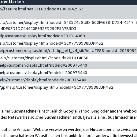
e der Marken
gp/feature.html?ie=UTF8&docId=1000642963
help/customer/display.html?nodeId=548524#GUID-602FA6E8-D724-4317-
64DE0ED1D744420E933ED292E5A7B3D3
elp/customer/display.html?nodeId=201014060
help/customer/display.html?nodeId=GCX77V9988LUPMB2
help/customer/display.html/ref=hp_left_v4_sib?ie=UTF8&nodeId=201909
help/customer/display.html/?nodeId=201014060
help/customer/display.html?nodeId=200975440
help/customer/display.html?nodeId=200975440
help/customer/display.html?nodeId=200975440
/gp/help/customer/display.html?nodeId=GCX77V9988LUPMB2
n einer Suchmaschine (einschließlich Google, Yahoo, Bing oder andere Webp
 des Netzwerkes solcher Suchmaschinen sind), (jeweils eine „
Suchmaschine
nk auf eine Amazon-Website verwiesen werden, der Nutzer über eine zwische
ischengeschalteten Website einen Link anklicken oder anderweitig bewusst a