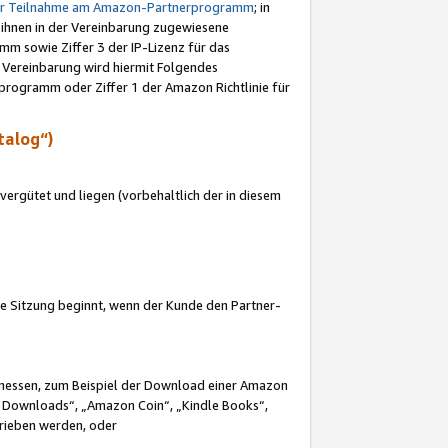
ur Teilnahme am Amazon-Partnerprogramm
; in
 ihnen in der Vereinbarung zugewiesene
m sowie Ziffer 3 der IP-Lizenz für das
 Vereinbarung wird hiermit Folgendes
programm oder Ziffer 1 der Amazon Richtlinie für
talog“)
ergütet und liegen (vorbehaltlich der in diesem
i die Sitzung beginnt, wenn der Kunde den Partner-
Ermessen, zum Beispiel der Download einer Amazon
 Downloads“, „Amazon Coin“, „Kindle Books“,
trieben werden, oder