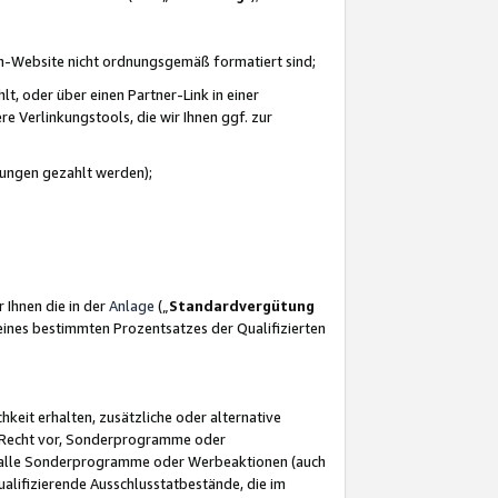
azon-Website nicht ordnungsgemäß formatiert sind;
, oder über einen Partner-Link in einer
e Verlinkungstools, die wir Ihnen ggf. zur
ütungen gezahlt werden);
 Ihnen die in der
Anlage
(„
Standardvergütung
ines bestimmten Prozentsatzes der Qualifizierten
eit erhalten, zusätzliche oder alternative
as Recht vor, Sonderprogramme oder
für alle Sonderprogramme oder Werbeaktionen (auch
lifizierende Ausschlusstatbestände, die im