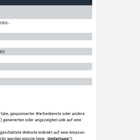
89F6-
280
ortale, gesponserter Werbedienste oder andere
“) generierten oder angezeigten Link auf eine
ngeschaltete Website indirekt auf eine Amazon-
ktiv werden müsste (eine „
Umleitung
“);