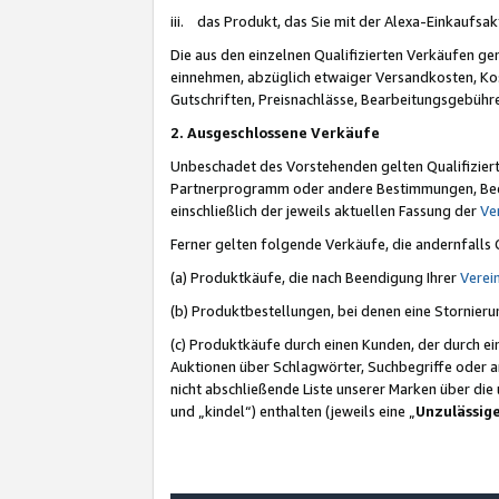
iii. das Produkt, das Sie mit der Alexa-Einkaufsa
Die aus den einzelnen Qualifizierten Verkäufen gen
einnehmen, abzüglich etwaiger Versandkosten, Ko
Gutschriften, Preisnachlässe, Bearbeitungsgebühr
2. Ausgeschlossene Verkäufe
Unbeschadet des Vorstehenden gelten Qualifiziert
Partnerprogramm oder andere Bestimmungen, Beding
einschließlich der jeweils aktuellen Fassung der
Ve
Ferner gelten folgende Verkäufe, die andernfalls
(a) Produktkäufe, die nach Beendigung Ihrer
Verei
(b) Produktbestellungen, bei denen eine Stornier
(c) Produktkäufe durch einen Kunden, der durch e
Auktionen über Schlagwörter, Suchbegriffe oder a
nicht abschließende Liste unserer Marken über di
und „kindel“) enthalten (jeweils eine „
Unzulässig