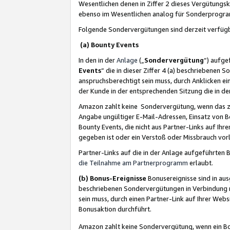
Wesentlichen denen in Ziffer 2 dieses Vergütung
ebenso im Wesentlichen analog für Sonderprogr
Folgende Sondervergütungen sind derzeit verfüg
(a) Bounty Events
In den in der
Anlage
(„
Sondervergütung
“) aufge
Events
“ die in dieser Ziffer 4 (a) beschriebenen 
anspruchsberechtigt sein muss, durch Anklicken ei
der Kunde in der entsprechenden Sitzung die in d
Amazon zahlt keine Sondervergütung, wenn das z
Angabe ungültiger E-Mail-Adressen, Einsatz von B
Bounty Events, die nicht aus Partner-Links auf Ihre
gegeben ist oder ein Verstoß oder Missbrauch vorl
Partner-Links auf die in der Anlage aufgeführte
die Teilnahme am Partnerprogramm
erlaubt.
(b) Bonus-Ereignisse
Bonusereignisse sind in au
beschriebenen Sondervergütungen in Verbindung m
sein muss, durch einen Partner-Link auf Ihrer We
Bonusaktion durchführt.
Amazon zahlt keine Sondervergütung, wenn ein Bon