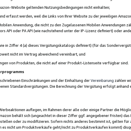
 Amazon-Website geltenden Nutzungsbedingungen nicht einhalten;
t und erfasst werden, weil die Links von Ihrer Website zu der jeweiligen Am
 Mobilen Anwendung, die nicht zu den Zugelassenen Mobilen Anwendungen zählt
s API oder PA API (wie nachstehend unter der IP-Lizenz definiert) oder ander
ie in Ziffer 4 (a) dieses Vergütungskatalogs definiert) (für das Sonderverg
weit nicht im Vertrag abweichend vereinbart, und
ngen von Produkten, die nicht auf einer Produkt-Listenseite verfügbar sind.
nerprogramms
eschriebenen Einschränkungen und der Einhaltung der
Vereinbarung
zahlen wir
ebenen Standardvergütungen. Die Berechnung der Vergütung erfolgt anhand e
beaktionen auflegen, im Rahmen derer alle oder einige Partner die Möglichk
Amazon behält sich (ungeachtet in dieser Ziffer ggf. angegebener Fristen) d
ustellen oder zu modifizieren. Sofern nichts anderes bestimmt ist, gelten 
s nicht um Produktverkäufe geht/nicht zu Produktverkäufen kommt) disqua