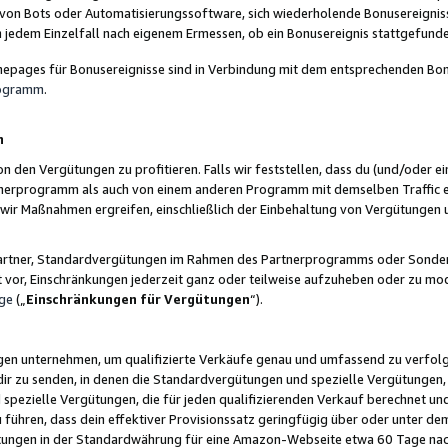
 von Bots oder Automatisierungssoftware, sich wiederholende Bonusereignisse
n jedem Einzelfall nach eigenem Ermessen, ob ein Bonusereignis stattgefund
epages für Bonusereignisse sind in Verbindung mit dem entsprechenden Bonu
rogramm
.
n
den Vergütungen zu profitieren. Falls wir feststellen, dass du (und/oder ein
erprogramm als auch von einem anderen Programm mit demselben Traffic ei
n wir Maßnahmen ergreifen, einschließlich der Einbehaltung von Vergütunge
r Partner, Standardvergütungen im Rahmen des Partnerprogramms oder Sonde
ht vor, Einschränkungen jederzeit ganz oder teilweise aufzuheben oder zu mod
ge
(„
Einschränkungen für Vergütungen
“).
ngen unternehmen, um qualifizierte Verkäufe genau und umfassend zu verfol
dir zu senden, in denen die Standardvergütungen und spezielle Vergütungen, 
pezielle Vergütungen, die für jeden qualifizierenden Verkauf berechnet un
 führen, dass dein effektiver Provisionssatz geringfügig über oder unter dem
ungen in der Standardwährung für eine Amazon-Webseite etwa 60 Tage nach