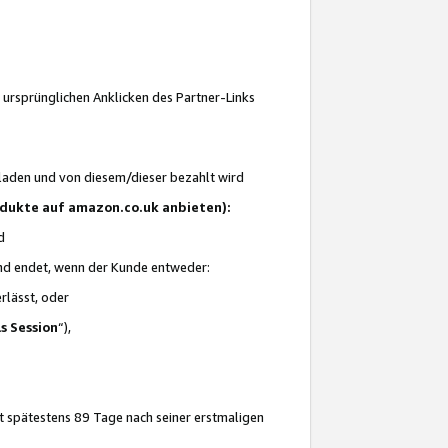
 ursprünglichen Anklicken des Partner-Links
laden und von diesem/dieser bezahlt wird
rodukte auf amazon.co.uk anbieten):
d
 und endet, wenn der Kunde entweder:
erlässt, oder
ls Session
“),
t spätestens 89 Tage nach seiner erstmaligen