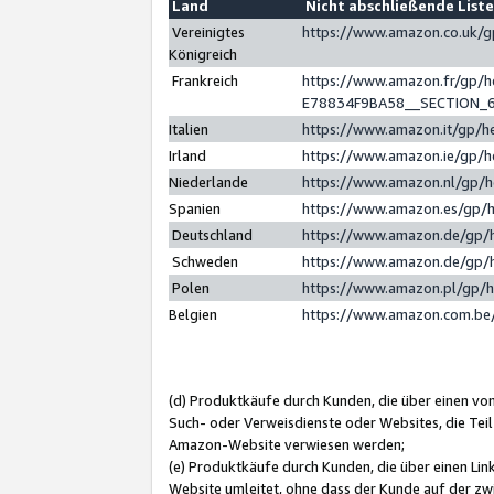
Land
Nicht abschließende List
Vereinigtes
https://www.amazon.co.uk/
Königreich
Frankreich
https://www.amazon.fr/gp/
E78834F9BA58__SECTION_
Italien
https://www.amazon.it/gp/h
Irland
https://www.amazon.ie/gp/
Niederlande
https://www.amazon.nl/gp/
Spanien
https://www.amazon.es/gp/
Deutschland
https://www.amazon.de/gp/
Schweden
https://www.amazon.de/gp/
Polen
https://www.amazon.pl/gp/
Belgien
https://www.amazon.com.be
(d) Produktkäufe durch Kunden, die über einen vo
Such- oder Verweisdienste oder Websites, die Teil
Amazon-Website verwiesen werden;
(e) Produktkäufe durch Kunden, die über einen Li
Website umleitet, ohne dass der Kunde auf der zw