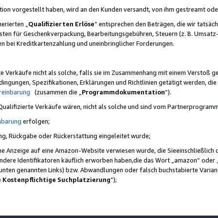
ktion vorgestellt haben, wird an den Kunden versandt, von ihm gestreamt od
erierten „
Qualifizierten Erlöse
“ entsprechen den Beträgen, die wir tatsäch
sten für Geschenkverpackung, Bearbeitungsgebühren, Steuern (z. B. Umsatz-
en bei Kreditkartenzahlung und uneinbringlicher Forderungen.
e Verkäufe nicht als solche, falls sie im Zusammenhang mit einem Verstoß 
ungen, Spezifikationen, Erklärungen und Richtlinien getätigt werden, die 
reinbarung
(zusammen die „
Programmdokumentation
“).
 Qualifizierte Verkäufe wären, nicht als solche und sind vom Partnerprogra
nbarung
erfolgen;
ung, Rückgabe oder Rückerstattung eingeleitet wurde;
ine Anzeige auf eine Amazon-Website verwiesen wurde, die Sieeinschließlich
ndere Identifikatoren käuflich erworben haben,die das Wort „amazon“ oder 
e unten genannten Links) bzw. Abwandlungen oder falsch buchstabierte Varia
e Kostenpflichtige Suchplatzierung
”);