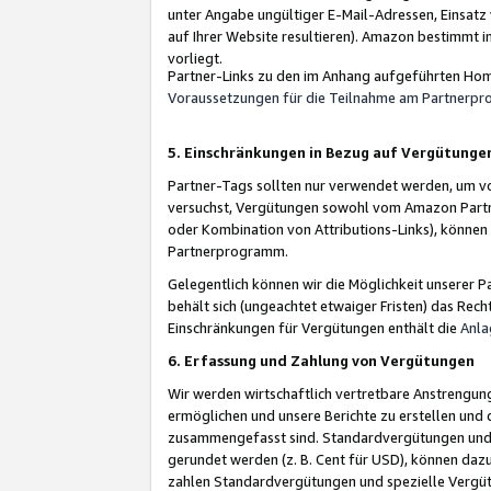
unter Angabe ungültiger E-Mail-Adressen, Einsatz
auf Ihrer Website resultieren). Amazon bestimmt i
vorliegt.
Partner-Links zu den im Anhang aufgeführten Hom
Voraussetzungen für die Teilnahme am Partnerp
5. Einschränkungen in Bezug auf Vergütunge
Partner-Tags sollten nur verwendet werden, um von 
versuchst, Vergütungen sowohl vom Amazon Partn
oder Kombination von Attributions-Links), könne
Partnerprogramm.
Gelegentlich können wir die Möglichkeit unsere
behält sich (ungeachtet etwaiger Fristen) das Rec
Einschränkungen für Vergütungen enthält die
Anla
6. Erfassung und Zahlung von Vergütungen
Wir werden wirtschaftlich vertretbare Anstrengu
ermöglichen und unsere Berichte zu erstellen und 
zusammengefasst sind. Standardvergütungen und s
gerundet werden (z. B. Cent für USD), können dazu
zahlen Standardvergütungen und spezielle Vergüt