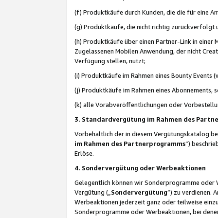
(f) Produktkäufe durch Kunden, die die für eine
(g) Produktkäufe, die nicht richtig zurückverfolg
(h) Produktkäufe über einen Partner-Link in einer
Zugelassenen Mobilen Anwendung, der nicht Creator
Verfügung stellen, nutzt;
(i) Produktkäufe im Rahmen eines Bounty Events (w
(j) Produktkäufe im Rahmen eines Abonnements, so
(k) alle Vorabveröffentlichungen oder Vorbestellu
3. Standardvergütung im Rahmen des Part
Vorbehaltlich der in diesem Vergütungskatalog b
im Rahmen des Partnerprogramms
“) beschri
Erlöse.
4. Sondervergütung oder Werbeaktionen
Gelegentlich können wir Sonderprogramme oder Wer
Vergütung („
Sondervergütung
”) zu verdienen. 
Werbeaktionen jederzeit ganz oder teilweise einz
Sonderprogramme oder Werbeaktionen, bei denen e