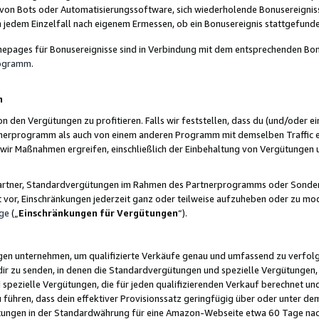
 von Bots oder Automatisierungssoftware, sich wiederholende Bonusereignisse
n jedem Einzelfall nach eigenem Ermessen, ob ein Bonusereignis stattgefund
epages für Bonusereignisse sind in Verbindung mit dem entsprechenden Bonu
rogramm
.
n
den Vergütungen zu profitieren. Falls wir feststellen, dass du (und/oder ein
erprogramm als auch von einem anderen Programm mit demselben Traffic ei
n wir Maßnahmen ergreifen, einschließlich der Einbehaltung von Vergütunge
r Partner, Standardvergütungen im Rahmen des Partnerprogramms oder Sonde
ht vor, Einschränkungen jederzeit ganz oder teilweise aufzuheben oder zu mod
ge
(„
Einschränkungen für Vergütungen
“).
ngen unternehmen, um qualifizierte Verkäufe genau und umfassend zu verfol
dir zu senden, in denen die Standardvergütungen und spezielle Vergütungen, 
pezielle Vergütungen, die für jeden qualifizierenden Verkauf berechnet un
 führen, dass dein effektiver Provisionssatz geringfügig über oder unter dem
ungen in der Standardwährung für eine Amazon-Webseite etwa 60 Tage nach