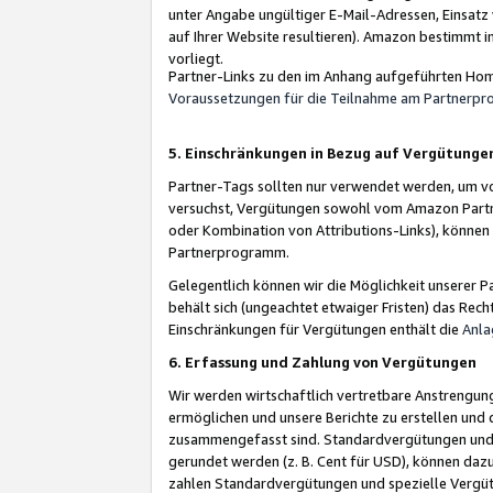
unter Angabe ungültiger E-Mail-Adressen, Einsatz
auf Ihrer Website resultieren). Amazon bestimmt i
vorliegt.
Partner-Links zu den im Anhang aufgeführten Hom
Voraussetzungen für die Teilnahme am Partnerp
5. Einschränkungen in Bezug auf Vergütunge
Partner-Tags sollten nur verwendet werden, um von 
versuchst, Vergütungen sowohl vom Amazon Partn
oder Kombination von Attributions-Links), könne
Partnerprogramm.
Gelegentlich können wir die Möglichkeit unsere
behält sich (ungeachtet etwaiger Fristen) das Rec
Einschränkungen für Vergütungen enthält die
Anla
6. Erfassung und Zahlung von Vergütungen
Wir werden wirtschaftlich vertretbare Anstrengu
ermöglichen und unsere Berichte zu erstellen und 
zusammengefasst sind. Standardvergütungen und s
gerundet werden (z. B. Cent für USD), können dazu
zahlen Standardvergütungen und spezielle Vergüt