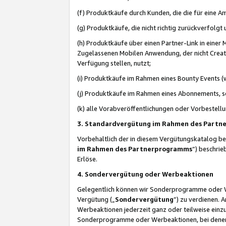
(f) Produktkäufe durch Kunden, die die für eine
(g) Produktkäufe, die nicht richtig zurückverfolg
(h) Produktkäufe über einen Partner-Link in einer
Zugelassenen Mobilen Anwendung, der nicht Creator
Verfügung stellen, nutzt;
(i) Produktkäufe im Rahmen eines Bounty Events (w
(j) Produktkäufe im Rahmen eines Abonnements, so
(k) alle Vorabveröffentlichungen oder Vorbestellu
3. Standardvergütung im Rahmen des Part
Vorbehaltlich der in diesem Vergütungskatalog b
im Rahmen des Partnerprogramms
“) beschri
Erlöse.
4. Sondervergütung oder Werbeaktionen
Gelegentlich können wir Sonderprogramme oder Wer
Vergütung („
Sondervergütung
”) zu verdienen. 
Werbeaktionen jederzeit ganz oder teilweise einz
Sonderprogramme oder Werbeaktionen, bei denen e