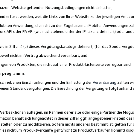
 Amazon-Website geltenden Nutzungsbedingungen nicht einhalten;
t und erfasst werden, weil die Links von Ihrer Website zu der jeweiligen Am
 Mobilen Anwendung, die nicht zu den Zugelassenen Mobilen Anwendungen zählt
s API oder PA API (wie nachstehend unter der IP-Lizenz definiert) oder ander
ie in Ziffer 4 (a) dieses Vergütungskatalogs definiert) (für das Sonderverg
weit nicht im Vertrag abweichend vereinbart, und
ngen von Produkten, die nicht auf einer Produkt-Listenseite verfügbar sind.
nerprogramms
eschriebenen Einschränkungen und der Einhaltung der
Vereinbarung
zahlen wir
ebenen Standardvergütungen. Die Berechnung der Vergütung erfolgt anhand e
beaktionen auflegen, im Rahmen derer alle oder einige Partner die Möglichk
Amazon behält sich (ungeachtet in dieser Ziffer ggf. angegebener Fristen) d
ustellen oder zu modifizieren. Sofern nichts anderes bestimmt ist, gelten 
s nicht um Produktverkäufe geht/nicht zu Produktverkäufen kommt) disqua