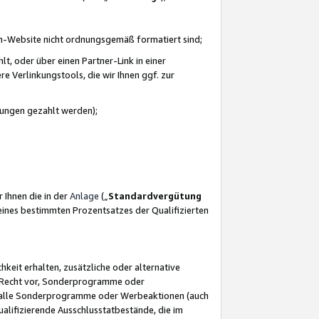
azon-Website nicht ordnungsgemäß formatiert sind;
, oder über einen Partner-Link in einer
e Verlinkungstools, die wir Ihnen ggf. zur
ütungen gezahlt werden);
 Ihnen die in der
Anlage
(„
Standardvergütung
ines bestimmten Prozentsatzes der Qualifizierten
eit erhalten, zusätzliche oder alternative
as Recht vor, Sonderprogramme oder
für alle Sonderprogramme oder Werbeaktionen (auch
lifizierende Ausschlusstatbestände, die im