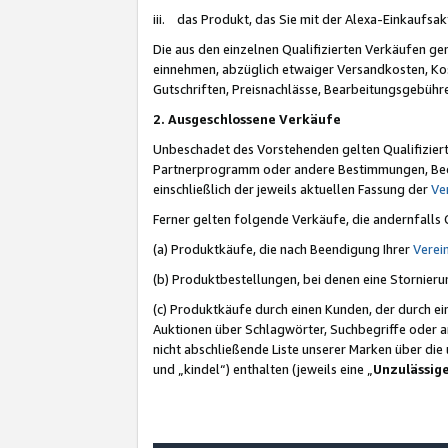
iii. das Produkt, das Sie mit der Alexa-Einkaufsa
Die aus den einzelnen Qualifizierten Verkäufen gen
einnehmen, abzüglich etwaiger Versandkosten, Ko
Gutschriften, Preisnachlässe, Bearbeitungsgebühr
2. Ausgeschlossene Verkäufe
Unbeschadet des Vorstehenden gelten Qualifiziert
Partnerprogramm oder andere Bestimmungen, Beding
einschließlich der jeweils aktuellen Fassung der
Ve
Ferner gelten folgende Verkäufe, die andernfalls
(a) Produktkäufe, die nach Beendigung Ihrer
Verei
(b) Produktbestellungen, bei denen eine Stornier
(c) Produktkäufe durch einen Kunden, der durch e
Auktionen über Schlagwörter, Suchbegriffe oder a
nicht abschließende Liste unserer Marken über di
und „kindel“) enthalten (jeweils eine „
Unzulässig