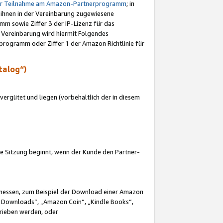
ur Teilnahme am Amazon-Partnerprogramm
; in
 ihnen in der Vereinbarung zugewiesene
m sowie Ziffer 3 der IP-Lizenz für das
 Vereinbarung wird hiermit Folgendes
programm oder Ziffer 1 der Amazon Richtlinie für
talog“)
ergütet und liegen (vorbehaltlich der in diesem
i die Sitzung beginnt, wenn der Kunde den Partner-
Ermessen, zum Beispiel der Download einer Amazon
 Downloads“, „Amazon Coin“, „Kindle Books“,
trieben werden, oder