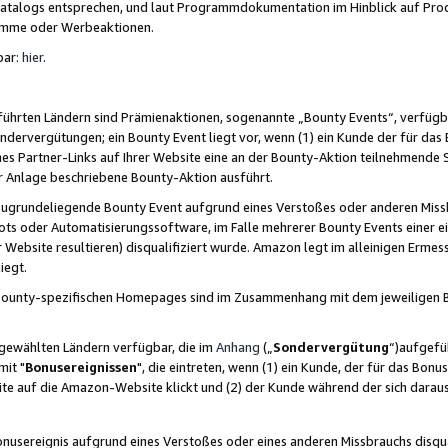
skatalogs entsprechen, und laut Programmdokumentation im Hinblick auf Pr
amme oder Werbeaktionen.
bar:
hier
.
führten Ländern sind Prämienaktionen, sogenannte „Bounty Events“, verfügb
Sondervergütungen; ein Bounty Event liegt vor, wenn (1) ein Kunde der für da
nes Partner-Links auf Ihrer Website eine an der Bounty-Aktion teilnehmende 
er Anlage beschriebene Bounty-Aktion ausführt.
ugrundeliegende Bounty Event aufgrund eines Verstoßes oder anderen Miss
ots oder Automatisierungssoftware, im Falle mehrerer Bounty Events einer e
r Website resultieren) disqualifiziert wurde. Amazon legt im alleinigen Ermess
iegt.
n Bounty-spezifischen Homepages sind im Zusammenhang mit dem jeweiligen
sgewählten Ländern verfügbar, die im
Anhang
(„
Sondervergütung
“)aufgefüh
it "
Bonusereignissen
", die eintreten, wenn (1) ein Kunde, der für das Bon
bsite auf die Amazon-Website klickt und (2) der Kunde während der sich dar
usereignis aufgrund eines Verstoßes oder eines anderen Missbrauchs disqua