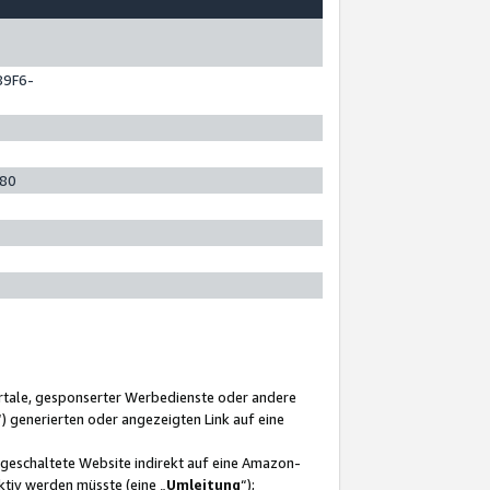
89F6-
280
ortale, gesponserter Werbedienste oder andere
“) generierten oder angezeigten Link auf eine
ngeschaltete Website indirekt auf eine Amazon-
ktiv werden müsste (eine „
Umleitung
“);