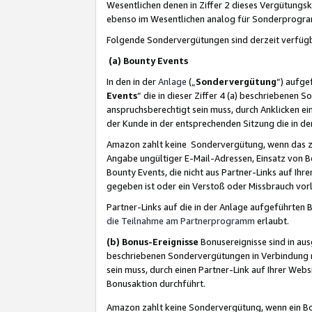
Wesentlichen denen in Ziffer 2 dieses Vergütung
ebenso im Wesentlichen analog für Sonderprogr
Folgende Sondervergütungen sind derzeit verfüg
(a) Bounty Events
In den in der
Anlage
(„
Sondervergütung
“) aufge
Events
“ die in dieser Ziffer 4 (a) beschriebenen 
anspruchsberechtigt sein muss, durch Anklicken ei
der Kunde in der entsprechenden Sitzung die in d
Amazon zahlt keine Sondervergütung, wenn das z
Angabe ungültiger E-Mail-Adressen, Einsatz von B
Bounty Events, die nicht aus Partner-Links auf Ihre
gegeben ist oder ein Verstoß oder Missbrauch vorl
Partner-Links auf die in der Anlage aufgeführte
die Teilnahme am Partnerprogramm
erlaubt.
(b) Bonus-Ereignisse
Bonusereignisse sind in au
beschriebenen Sondervergütungen in Verbindung m
sein muss, durch einen Partner-Link auf Ihrer We
Bonusaktion durchführt.
Amazon zahlt keine Sondervergütung, wenn ein Bon