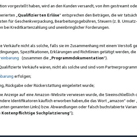
ktion vorgestellt haben, wird an den Kunden versandt, von ihm gestreamt od
erierten „
Qualifizierten Erlöse
“ entsprechen den Beträgen, die wir tatsäch
sten für Geschenkverpackung, Bearbeitungsgebühren, Steuern (z. B. Umsatz-
en bei Kreditkartenzahlung und uneinbringlicher Forderungen.
e Verkäufe nicht als solche, falls sie im Zusammenhang mit einem Verstoß 
ungen, Spezifikationen, Erklärungen und Richtlinien getätigt werden, die 
reinbarung
(zusammen die „
Programmdokumentation
“).
 Qualifizierte Verkäufe wären, nicht als solche und sind vom Partnerprogra
nbarung
erfolgen;
ung, Rückgabe oder Rückerstattung eingeleitet wurde;
ine Anzeige auf eine Amazon-Website verwiesen wurde, die Sieeinschließlich
ndere Identifikatoren käuflich erworben haben,die das Wort „amazon“ oder 
e unten genannten Links) bzw. Abwandlungen oder falsch buchstabierte Varia
e Kostenpflichtige Suchplatzierung
”);