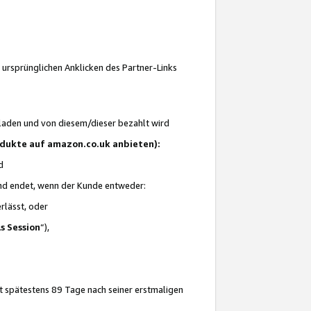
 ursprünglichen Anklicken des Partner-Links
laden und von diesem/dieser bezahlt wird
rodukte auf amazon.co.uk anbieten):
d
 und endet, wenn der Kunde entweder:
erlässt, oder
ls Session
“),
t spätestens 89 Tage nach seiner erstmaligen