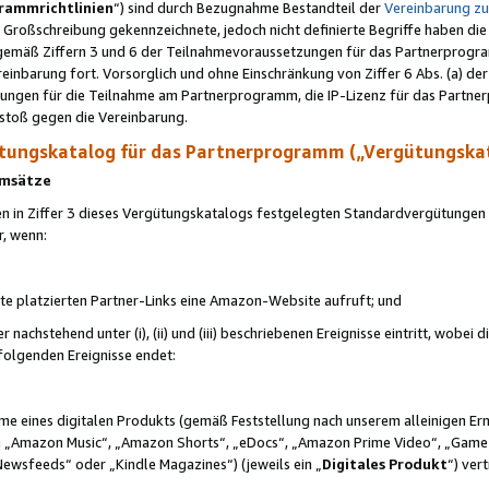
rammrichtlinien
“) sind durch Bezugnahme Bestandteil der
Vereinbarung z
Großschreibung gekennzeichnete, jedoch nicht definierte Begriffe haben die
 gemäß Ziffern 3 und 6 der Teilnahmevoraussetzungen für das Partnerprogram
nbarung fort. Vorsorglich und ohne Einschränkung von Ziffer 6 Abs. (a) der
ungen für die Teilnahme am Partnerprogramm, die IP-Lizenz für das Partner
rstoß gegen die Vereinbarung.
ungskatalog für das Partnerprogramm („Vergütungska
 Umsätze
n in Ziffer 3 dieses Vergütungskatalogs festgelegten Standardvergütungen v
r, wenn:
ite platzierten Partner-Links eine Amazon-Website aufruft; und
r nachstehend unter (i), (ii) und (iii) beschriebenen Ereignisse eintritt, wobe
 folgenden Ereignisse endet:
hme eines digitalen Produkts (gemäß Feststellung nach unserem alleinigen 
 „Amazon Music“, „Amazon Shorts“, „eDocs“, „Amazon Prime Video“, „Game
Newsfeeds“ oder „Kindle Magazines“) (jeweils ein „
Digitales Produkt
“) ver