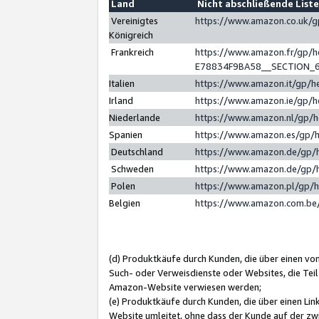
Land
Nicht abschließende List
Vereinigtes
https://www.amazon.co.uk/
Königreich
Frankreich
https://www.amazon.fr/gp/
E78834F9BA58__SECTION_
Italien
https://www.amazon.it/gp/h
Irland
https://www.amazon.ie/gp/
Niederlande
https://www.amazon.nl/gp/
Spanien
https://www.amazon.es/gp/
Deutschland
https://www.amazon.de/gp/
Schweden
https://www.amazon.de/gp/
Polen
https://www.amazon.pl/gp/
Belgien
https://www.amazon.com.be
(d) Produktkäufe durch Kunden, die über einen vo
Such- oder Verweisdienste oder Websites, die Teil
Amazon-Website verwiesen werden;
(e) Produktkäufe durch Kunden, die über einen Li
Website umleitet, ohne dass der Kunde auf der zw