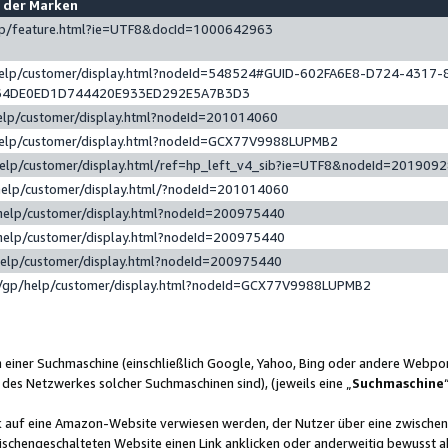
e der Marken
gp/feature.html?ie=UTF8&docId=1000642963
help/customer/display.html?nodeId=548524#GUID-602FA6E8-D724-4317-
64DE0ED1D744420E933ED292E5A7B3D3
elp/customer/display.html?nodeId=201014060
help/customer/display.html?nodeId=GCX77V9988LUPMB2
help/customer/display.html/ref=hp_left_v4_sib?ie=UTF8&nodeId=201909
help/customer/display.html/?nodeId=201014060
help/customer/display.html?nodeId=200975440
help/customer/display.html?nodeId=200975440
help/customer/display.html?nodeId=200975440
/gp/help/customer/display.html?nodeId=GCX77V9988LUPMB2
n einer Suchmaschine (einschließlich Google, Yahoo, Bing oder andere Webp
 des Netzwerkes solcher Suchmaschinen sind), (jeweils eine „
Suchmaschine
nk auf eine Amazon-Website verwiesen werden, der Nutzer über eine zwische
ischengeschalteten Website einen Link anklicken oder anderweitig bewusst a