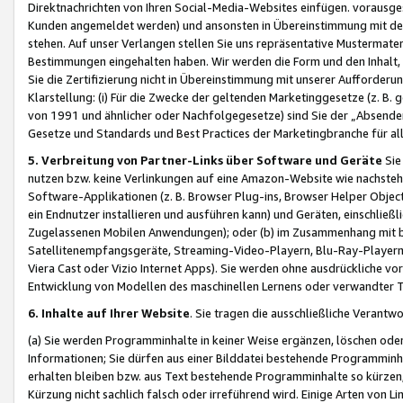
Direktnachrichten von Ihren Social-Media-Websites einfügen. vorausg
Kunden angemeldet werden) und ansonsten in Übereinstimmung mit der
stehen. Auf unser Verlangen stellen Sie uns repräsentative Mustermater
Bestimmungen eingehalten haben. Wir werden die Form und den Inhalt, di
Sie die Zertifizierung nicht in Übereinstimmung mit unserer Aufforderu
Klarstellung: (i) Für die Zwecke der geltenden Marketinggesetze (z. 
von 1991 und ähnlicher oder Nachfolgegesetze) sind Sie der „Absender“ j
Gesetze und Standards und Best Practices der Marketingbranche für 
5. Verbreitung von Partner-Links über Software und Geräte
Sie
nutzen bzw. keine Verlinkungen auf eine Amazon-Website wie nachsteh
Software-Applikationen (z. B. Browser Plug-ins, Browser Helper Objec
ein Endnutzer installieren und ausführen kann) und Geräten, einschlie
Zugelassenen Mobilen Anwendungen); oder (b) im Zusammenhang mit bzw.
Satellitenempfangsgeräte, Streaming-Video-Playern, Blu-Ray-Playern 
Viera Cast oder Vizio Internet Apps). Sie werden ohne ausdrückliche v
Entwicklung von Modellen des maschinellen Lernens oder verwandter 
6. Inhalte auf Ihrer Website
. Sie tragen die ausschließliche Verantwo
(a) Sie werden Programminhalte in keiner Weise ergänzen, löschen oder
Informationen; Sie dürfen aus einer Bilddatei bestehende Programminhal
erhalten bleiben bzw. aus Text bestehende Programminhalte so kürzen, 
Kürzung nicht sachlich falsch oder irreführend wird. Einige Arten von L