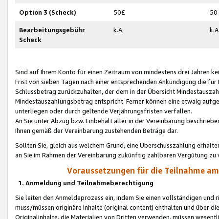
Option 3 (Scheck)
50£
50
Bearbeitungsgebühr
k.A.
k.A
Scheck
Sind auf Ihrem Konto für einen Zeitraum von mindestens drei Jahren kein
Frist von sieben Tagen nach einer entsprechenden Ankündigung die für
Schlussbetrag zurückzuhalten, der dem in der Übersicht Mindestausz
Mindestauszahlungsbetrag entspricht. Ferner können eine etwaig aufg
unterliegen oder durch geltende Verjährungsfristen verfallen.
An Sie unter Abzug bzw. Einbehalt aller in der Vereinbarung beschrieb
Ihnen gemäß der Vereinbarung zustehenden Beträge dar.
Sollten Sie, gleich aus welchem Grund, eine Überschusszahlung erhalte
an Sie im Rahmen der Vereinbarung zukünftig zahlbaren Vergütung zu 
Voraussetzungen für die Teilnahme a
1. Anmeldung und Teilnahmeberechtigung
Sie leiten den Anmeldeprozess ein, indem Sie einen vollständigen und 
muss/müssen originäre Inhalte (original content) enthalten und über d
Originalinhalte, die Materialien von Dritten verwenden, müssen wese