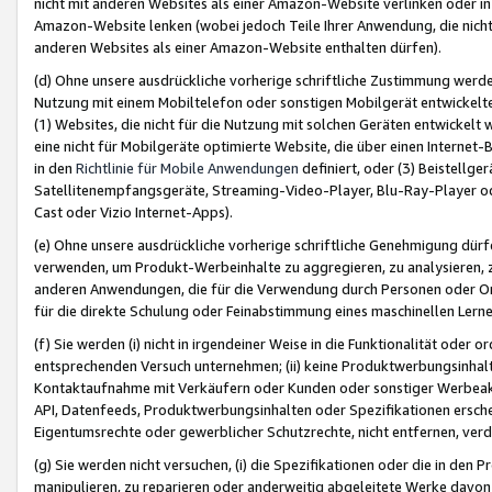
nicht mit anderen Websites als einer Amazon-Website verlinken oder i
Amazon-Website lenken (wobei jedoch Teile Ihrer Anwendung, die nich
anderen Websites als einer Amazon-Website enthalten dürfen).
(d) Ohne unsere ausdrückliche vorherige schriftliche Zustimmung werd
Nutzung mit einem Mobiltelefon oder sonstigen Mobilgerät entwickelt
(1) Websites, die nicht für die Nutzung mit solchen Geräten entwickelt
eine nicht für Mobilgeräte optimierte Website, die über einen Interne
in den
Richtlinie für Mobile Anwendungen
definiert, oder (3) Beistellge
Satellitenempfangsgeräte, Streaming-Video-Player, Blu-Ray-Player ode
Cast oder Vizio Internet-Apps).
(e) Ohne unsere ausdrückliche vorherige schriftliche Genehmigung dürfe
verwenden, um Produkt-Werbeinhalte zu aggregieren, zu analysieren, 
anderen Anwendungen, die für die Verwendung durch Personen oder Or
für die direkte Schulung oder Feinabstimmung eines maschinellen Lern
(f) Sie werden (i) nicht in irgendeiner Weise in die Funktionalität ode
entsprechenden Versuch unternehmen; (ii) keine Produktwerbungsinha
Kontaktaufnahme mit Verkäufern oder Kunden oder sonstiger Werbeaktiv
API, Datenfeeds, Produktwerbungsinhalten oder Spezifikationen erschei
Eigentumsrechte oder gewerblicher Schutzrechte, nicht entfernen, verd
(g) Sie werden nicht versuchen, (i) die Spezifikationen oder die in de
manipulieren, zu reparieren oder anderweitig abgeleitete Werke davon z