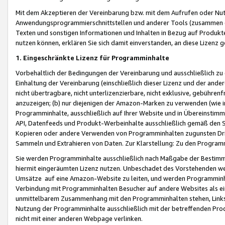
Mit dem Akzeptieren der Vereinbarung bzw. mit dem Aufrufen oder Nutz
Anwendungsprogrammierschnittstellen und anderer Tools (zusammen die
Texten und sonstigen Informationen und Inhalten in Bezug auf Produkte
nutzen können, erklären Sie sich damit einverstanden, an diese Lizenz 
1. Eingeschränkte Lizenz für Programminhalte
Vorbehaltlich der Bedingungen der Vereinbarung und ausschließlich z
Einhaltung der Vereinbarung (einschließlich dieser Lizenz und der ande
nicht übertragbare, nicht unterlizenzierbare, nicht exklusive, gebühren
anzuzeigen; (b) nur diejenigen der Amazon-Marken zu verwenden (wie in 
Programminhalte, ausschließlich auf Ihrer Website und in Übereinstimmu
API, Datenfeeds und Produkt-Werbeinhalte ausschließlich gemäß den Spe
Kopieren oder andere Verwenden von Programminhalten zugunsten Dri
Sammeln und Extrahieren von Daten. Zur Klarstellung: Zu den Program
Sie werden Programminhalte ausschließlich nach Maßgabe der Besti
hiermit eingeräumten Lizenz nutzen. Unbeschadet des Vorstehenden we
Umsätze auf eine Amazon-Website zu leiten, und werden Programminhal
Verbindung mit Programminhalten Besucher auf andere Websites als ein
unmittelbarem Zusammenhang mit den Programminhalten stehen, Links z
Nutzung der Programminhalte ausschließlich mit der betreffenden Pr
nicht mit einer anderen Webpage verlinken.