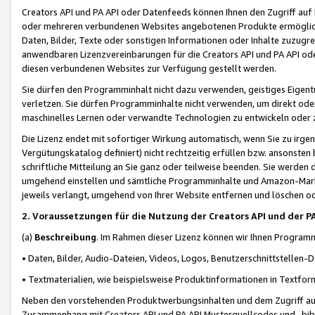
Creators API und PA API oder Datenfeeds können Ihnen den Zugriff auf D
oder mehreren verbundenen Websites angebotenen Produkte ermögliche
Daten, Bilder, Texte oder sonstigen Informationen oder Inhalte zuzugre
anwendbaren Lizenzvereinbarungen für die Creators API und PA API od
diesen verbundenen Websites zur Verfügung gestellt werden.
Sie dürfen den Programminhalt nicht dazu verwenden, geistiges Eigent
verletzen. Sie dürfen Programminhalte nicht verwenden, um direkt ode
maschinelles Lernen oder verwandte Technologien zu entwickeln oder zu
Die Lizenz endet mit sofortiger Wirkung automatisch, wenn Sie zu irg
Vergütungskatalog definiert) nicht rechtzeitig erfüllen bzw. ansonsten
schriftliche Mitteilung an Sie ganz oder teilweise beenden. Sie werden
umgehend einstellen und sämtliche Programminhalte und Amazon-Marke
jeweils verlangt, umgehend von Ihrer Website entfernen und löschen od
2. Voraussetzungen für die Nutzung der Creators API und der P
(a)
Beschreibung
. Im Rahmen dieser Lizenz können wir Ihnen Programmi
• Daten, Bilder, Audio-Dateien, Videos, Logos, Benutzerschnittstellen-
• Textmaterialien, wie beispielsweise Produktinformationen in Textfor
Neben den vorstehenden Produktwerbungsinhalten und dem Zugriff auf 
Zusammenhang mit Creators API und PA API Musterquellcodes und -bibli