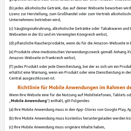
(b) jedes alkoholische Getränk, das auf deiner Webseite beworben wird
Lizenz zur Herstellung, zum Großhandel oder zum Vertrieb alkoholisch
Unternehmens betrieben wird,
(c) Säuglingsnahruhrung, alkoholische Getränke oder Tabakwaren und E
Webseiten in der EU und im Vereinigten Königreich wirbst,
(d) pflanzliche Raucherprodukte, wenn du für die Amazon-Webseite in B
(e) Produkte ohne medizinischen Verwendungszweck gemäß Anhang XVI 
Amazon-Webseite in Frankreich wirbst,
(f) jedes Produkt oder jede Dienstleistung, bei der es sich um ein Prod
erhältst eine Warnung, wenn ein Produkt oder eine Dienstleistung in de
Central ausgeschlossen ist.
Richtlinie für Mobile Anwendungen im Rahmen de
Wenn Ihre Website eine für die Nutzung auf Mobiltelefonen, Tablets 
„
Mobile Anwendung
“) enthält, gilt Folgendes:
(a) Ihre Mobile Anwendung muss in den App-Stores von Google Play, A
(b) Ihre Mobile Anwendung muss kostenlos heruntergeladen werden könn
(c) Ihre Mobile Anwendung muss originäre Inhalte haben,