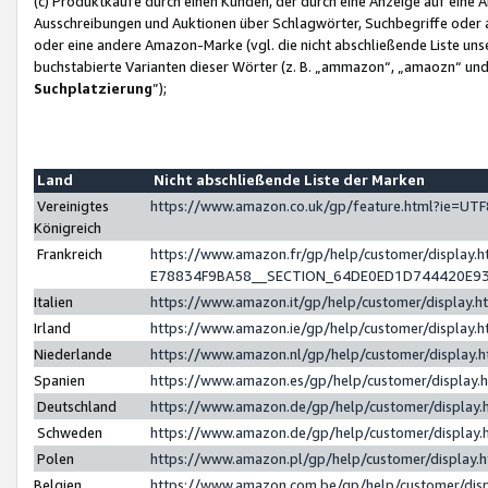
(c) Produktkäufe durch einen Kunden, der durch eine Anzeige auf eine 
Ausschreibungen und Auktionen über Schlagwörter, Suchbegriffe oder 
oder eine andere Amazon-Marke (vgl. die nicht abschließende Liste un
buchstabierte Varianten dieser Wörter (z. B. „ammazon“, „amaozn“ und „
Suchplatzierung
”);
Land
Nicht abschließende Liste der Marken
Vereinigtes
https://www.amazon.co.uk/gp/feature.html?ie=U
Königreich
Frankreich
https://www.amazon.fr/gp/help/customer/displa
E78834F9BA58__SECTION_64DE0ED1D744420E9
Italien
https://www.amazon.it/gp/help/customer/display
Irland
https://www.amazon.ie/gp/help/customer/displa
Niederlande
https://www.amazon.nl/gp/help/customer/display
Spanien
https://www.amazon.es/gp/help/customer/display
Deutschland
https://www.amazon.de/gp/help/customer/displa
Schweden
https://www.amazon.de/gp/help/customer/displa
Polen
https://www.amazon.pl/gp/help/customer/display
Belgien
https://www.amazon.com.be/gp/help/customer/d