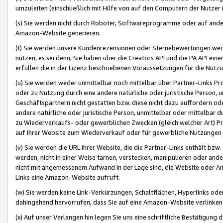
umzuleiten (einschließlich mit Hilfe von auf den Computern der Nutzer i
(s) Sie werden nicht durch Roboter, Softwareprogramme oder auf andere
Amazon-Website generieren.
(t) Sie werden unsere Kundenrezensionen oder Sternebewertungen wed
nutzen, es sei denn, Sie haben über die Creators API und die PA API e
erfüllen die in der Lizenz beschriebenen Voraussetzungen für die Nutzu
(u) Sie werden weder unmittelbar noch mittelbar über Partner-Links P
oder zu Nutzung durch eine andere natürliche oder juristische Person,
Geschäftspartnern nicht gestatten bzw. diese nicht dazu auffordern od
andere natürliche oder juristische Person, unmittelbar oder mittelbar
zu Wiederverkaufs- oder gewerblichen Zwecken (gleich welcher Art) 
auf Ihrer Website zum Wiederverkauf oder für gewerbliche Nutzungen 
(v) Sie werden die URL Ihrer Website, die die Partner-Links enthält b
werden, nicht in einer Weise tarnen, verstecken, manipulieren oder and
nicht mit angemessenem Aufwand in der Lage sind, die Website oder A
Links eine Amazon-Website aufruft.
(w) Sie werden keine Link-Verkürzungen, Schaltflächen, Hyperlinks ode
dahingehend hervorrufen, dass Sie auf eine Amazon-Website verlinken
(x) Auf unser Verlangen hin legen Sie uns eine schriftliche Bestätigung