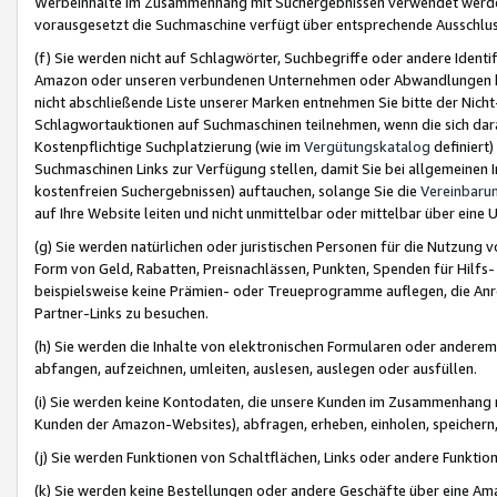
Werbeinhalte im Zusammenhang mit Suchergebnissen verwendet werden,
vorausgesetzt die Suchmaschine verfügt über entsprechende Ausschlu
(f) Sie werden nicht auf Schlagwörter, Suchbegriffe oder andere Ident
Amazon oder unseren verbundenen Unternehmen oder Abwandlungen bzw
nicht abschließende Liste unserer Marken entnehmen Sie bitte der Nich
Schlagwortauktionen auf Suchmaschinen teilnehmen, wenn die sich da
Kostenpflichtige Suchplatzierung (wie im
Vergütungskatalog
definiert
Suchmaschinen Links zur Verfügung stellen, damit Sie bei allgemeinen I
kostenfreien Suchergebnissen) auftauchen, solange Sie die
Vereinbaru
auf Ihre Website leiten und nicht unmittelbar oder mittelbar über eine
(g) Sie werden natürlichen oder juristischen Personen für die Nutzung 
Form von Geld, Rabatten, Preisnachlässen, Punkten, Spenden für Hilfs
beispielsweise keine Prämien- oder Treueprogramme auflegen, die Anrei
Partner-Links zu besuchen.
(h) Sie werden die Inhalte von elektronischen Formularen oder anderem M
abfangen, aufzeichnen, umleiten, auslesen, auslegen oder ausfüllen.
(i) Sie werden keine Kontodaten, die unsere Kunden im Zusammenhang 
Kunden der Amazon-Websites), abfragen, erheben, einholen, speichern,
(j) Sie werden Funktionen von Schaltflächen, Links oder andere Funkti
(k) Sie werden keine Bestellungen oder andere Geschäfte über eine Ama