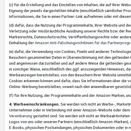
(c) für die Erstellung und das Einstellen von Inhalten, die auf Ihrer We
Eignung der jeweils dargestellten Inhalte (einschließlich sämtlicher 
Informationen, die Sie in einen Partner-Link aufnehmen oder mit diese
(d) dafür, dass die Nutzung der Programminhalte, Ihrer Website und des 
Verletzung oder missbräuchliche Ausübung unserer Rechte bzw. der Recht
Markenrechte, Datenschutzrechte, Veröffentlichungsrechte oder anderer
Einhaltung der
Amazon Anti-Fälschungsrichtlinien für das Partnerpro
(e) dafür, die Verwendung von Cookies, Pixeln und anderen Technologien
Besuchern gesammelten Daten in Übereinstimmung mit den geltenden Ge
und angemessen darzustellen und auf andere Weise die geltenden geset
in sonstiger Weise, einschließlich des ggf. anzuzeigenden Hinweises, d
Werbeanzeigen bereitstellen, von den Besuchern Ihrer Website unmitte
Cookies erkennen können und dafür, dass Sie Informationen über die v
Online-Werbung bereitstellen, soweit nach den anwendbaren gesetzlic
(f) für Ihre Nutzung, der Programminhalte und der Amazon-Marken, u
4. Werbeeinschränkungen.
Sie werden sich nicht an Werbe-, Market
Unternehmen oder in Verbindung mit einer Amazon-Website oder dem Pa
Vereinbarung
gestattet sind. Sie werden sich nicht an Werbeaktivitäten
Logos von uns oder unseren Partnern (einschließlich Amazon-Marken), 
E-Books, physischen Postsendungen, physischen Dokumenten oder in 