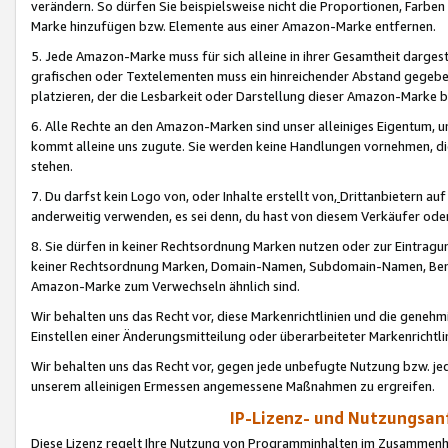
verändern. So dürfen Sie beispielsweise nicht die Proportionen, Farb
Marke hinzufügen bzw. Elemente aus einer Amazon-Marke entfernen.
5. Jede Amazon-Marke muss für sich alleine in ihrer Gesamtheit darge
grafischen oder Textelementen muss ein hinreichender Abstand gegebe
platzieren, der die Lesbarkeit oder Darstellung dieser Amazon-Marke b
6. Alle Rechte an den Amazon-Marken sind unser alleiniges Eigentum, 
kommt alleine uns zugute. Sie werden keine Handlungen vornehmen, 
stehen.
7. Du darfst kein Logo von, oder Inhalte erstellt von,
Drittanbietern au
anderweitig verwenden, es sei denn, du hast von diesem Verkäufer oder
8. Sie dürfen in keiner Rechtsordnung Marken nutzen oder zur Eintragu
keiner Rechtsordnung Marken, Domain-Namen, Subdomain-Namen, Benu
Amazon-Marke zum Verwechseln ähnlich sind.
Wir behalten uns das Recht vor, diese Markenrichtlinien und die gene
Einstellen einer Änderungsmitteilung oder überarbeiteter Markenricht
Wir behalten uns das Recht vor, gegen jede unbefugte Nutzung bzw. jede 
unserem alleinigen Ermessen angemessene Maßnahmen zu ergreifen.
IP-Lizenz- und Nutzungsan
Diese Lizenz regelt Ihre Nutzung von Programminhalten im Zusammen