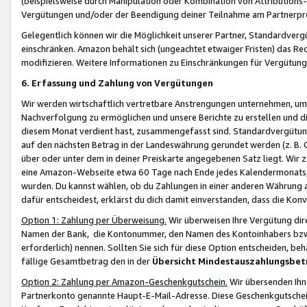
(beispielsweise durch Manipulation oder Kombination von Attributions-
Vergütungen und/oder der Beendigung deiner Teilnahme am Partnerp
Gelegentlich können wir die Möglichkeit unserer Partner, Standardv
einschränken. Amazon behält sich (ungeachtet etwaiger Fristen) das Re
modifizieren. Weitere Informationen zu Einschränkungen für Vergütung
6. Erfassung und Zahlung von Vergütungen
Wir werden wirtschaftlich vertretbare Anstrengungen unternehmen, um 
Nachverfolgung zu ermöglichen und unsere Berichte zu erstellen und di
diesem Monat verdient hast, zusammengefasst sind. Standardvergütung
auf den nächsten Betrag in der Landeswährung gerundet werden (z. B. C
über oder unter dem in deiner Preiskarte angegebenen Satz liegt. Wir
eine Amazon-Webseite etwa 60 Tage nach Ende jedes Kalendermonats, i
wurden. Du kannst wählen, ob du Zahlungen in einer anderen Währung
dafür entscheidest, erklärst du dich damit einverstanden, dass die K
Option 1: Zahlung per Überweisung.
Wir überweisen Ihre Vergütung dir
Namen der Bank, die Kontonummer, den Namen des Kontoinhabers bzw. a
erforderlich) nennen. Sollten Sie sich für diese Option entscheiden, be
fällige Gesamtbetrag den in der
Übersicht Mindestauszahlungsbet
Option 2: Zahlung per Amazon-Geschenkgutschein.
Wir übersenden Ihne
Partnerkonto genannte Haupt-E-Mail-Adresse. Diese Geschenkgutschei