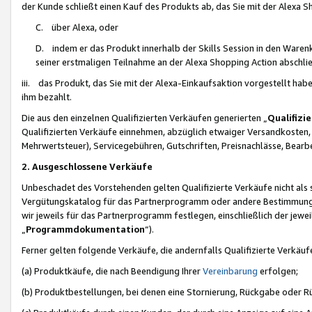
der Kunde schließt einen Kauf des Produkts ab, das Sie mit der Alexa 
C. über Alexa, oder
D. indem er das Produkt innerhalb der Skills Session in den Waren
seiner erstmaligen Teilnahme an der Alexa Shopping Action abschlie
iii. das Produkt, das Sie mit der Alexa-Einkaufsaktion vorgestellt ha
ihm bezahlt.
Die aus den einzelnen Qualifizierten Verkäufen generierten „
Qualifizi
Qualifizierten Verkäufe einnehmen, abzüglich etwaiger Versandkosten
Mehrwertsteuer), Servicegebühren, Gutschriften, Preisnachlässe, Bear
2. Ausgeschlossene Verkäufe
Unbeschadet des Vorstehenden gelten Qualifizierte Verkäufe nicht als
Vergütungskatalog für das Partnerprogramm oder andere Bestimmungen,
wir jeweils für das Partnerprogramm festlegen, einschließlich der jewe
„
Programmdokumentation
“).
Ferner gelten folgende Verkäufe, die andernfalls Qualifizierte Verkä
(a) Produktkäufe, die nach Beendigung Ihrer
Vereinbarung
erfolgen;
(b) Produktbestellungen, bei denen eine Stornierung, Rückgabe oder R