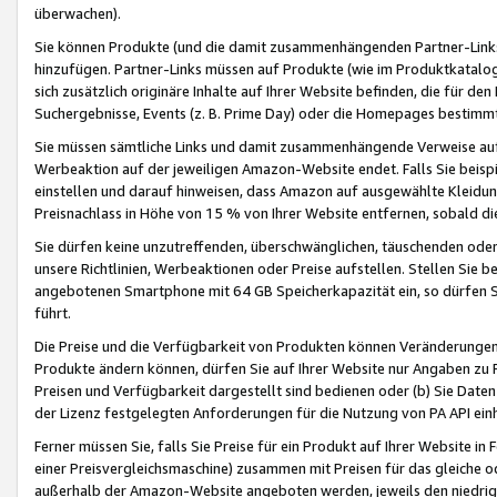
überwachen).
Sie können Produkte (und die damit zusammenhängenden Partner-Links)
hinzufügen. Partner-Links müssen auf Produkte (wie im Produktkatalog de
sich zusätzlich originäre Inhalte auf Ihrer Website befinden, die für 
Suchergebnisse, Events (z. B. Prime Day) oder die Homepages bestimmte
Sie müssen sämtliche Links und damit zusammenhängende Verweise auf z
Werbeaktion auf der jeweiligen Amazon-Website endet. Falls Sie beisp
einstellen und darauf hinweisen, dass Amazon auf ausgewählte Kleidun
Preisnachlass in Höhe von 15 % von Ihrer Website entfernen, sobald di
Sie dürfen keine unzutreffenden, überschwänglichen, täuschenden od
unsere Richtlinien, Werbeaktionen oder Preise aufstellen. Stellen Sie 
angebotenen Smartphone mit 64 GB Speicherkapazität ein, so dürfen S
führt.
Die Preise und die Verfügbarkeit von Produkten können Veränderungen 
Produkte ändern können, dürfen Sie auf Ihrer Website nur Angaben zu P
Preisen und Verfügbarkeit dargestellt sind bedienen oder (b) Sie Daten
der Lizenz festgelegten Anforderungen für die Nutzung von PA API einh
Ferner müssen Sie, falls Sie Preise für ein Produkt auf Ihrer Website in 
einer Preisvergleichsmaschine) zusammen mit Preisen für das gleiche o
außerhalb der Amazon-Website angeboten werden, jeweils den niedrigst