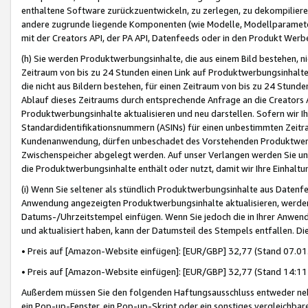
enthaltene Software zurückzuentwickeln, zu zerlegen, zu dekompilier
andere zugrunde liegende Komponenten (wie Modelle, Modellparameter
mit der Creators API, der PA API, Datenfeeds oder in den Produkt Werb
(h) Sie werden Produktwerbungsinhalte, die aus einem Bild bestehen, ni
Zeitraum von bis zu 24 Stunden einen Link auf Produktwerbungsinhalte
die nicht aus Bildern bestehen, für einen Zeitraum von bis zu 24 Stund
Ablauf dieses Zeitraums durch entsprechende Anfrage an die Creators 
Produktwerbungsinhalte aktualisieren und neu darstellen. Sofern wir Ih
Standardidentifikationsnummern (ASINs) für einen unbestimmten Zeitra
Kundenanwendung, dürfen unbeschadet des Vorstehenden Produktwerbu
Zwischenspeicher abgelegt werden. Auf unser Verlangen werden Sie un
die Produktwerbungsinhalte enthält oder nutzt, damit wir Ihre Einhalt
(i) Wenn Sie seltener als stündlich Produktwerbungsinhalte aus Datenfe
Anwendung angezeigten Produktwerbungsinhalte aktualisieren, werden 
Datums-/Uhrzeitstempel einfügen. Wenn Sie jedoch die in Ihrer Anwe
und aktualisiert haben, kann der Datumsteil des Stempels entfallen. Dies
• Preis auf [Amazon-Website einfügen]: [EUR/GBP] 32,77 (Stand 07.01.
• Preis auf [Amazon-Website einfügen]: [EUR/GBP] 32,77 (Stand 14:11 
Außerdem müssen Sie den folgenden Haftungsausschluss entweder neb
ein Pop-up-Fenster, ein Pop-up-Skript oder ein sonstiges vergleichba