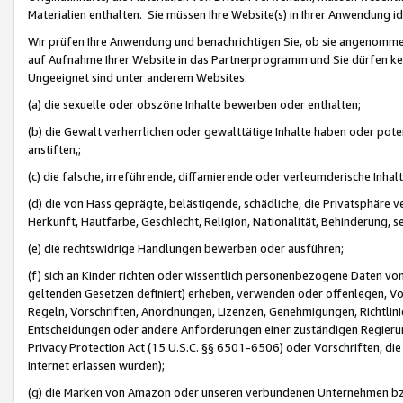
Materialien enthalten. Sie müssen Ihre Website(s) in Ihrer Anwendung ide
Wir prüfen Ihre Anwendung und benachrichtigen Sie, ob sie angenommen
auf Aufnahme Ihrer Website in das Partnerprogramm und Sie dürfen kei
Ungeeignet sind unter anderem Websites:
(a) die sexuelle oder obszöne Inhalte bewerben oder enthalten;
(b) die Gewalt verherrlichen oder gewalttätige Inhalte haben oder pot
anstiften,;
(c) die falsche, irreführende, diffamierende oder verleumderische Inha
(d) die von Hass geprägte, belästigende, schädliche, die Privatsphäre v
Herkunft, Hautfarbe, Geschlecht, Religion, Nationalität, Behinderung, 
(e) die rechtswidrige Handlungen bewerben oder ausführen;
(f) sich an Kinder richten oder wissentlich personenbezogene Daten vo
geltenden Gesetzen definiert) erheben, verwenden oder offenlegen, Vo
Regeln, Vorschriften, Anordnungen, Lizenzen, Genehmigungen, Richtlini
Entscheidungen oder andere Anforderungen einer zuständigen Regierung
Privacy Protection Act (15 U.S.C. §§ 6501-6506) oder Vorschriften, di
Internet erlassen wurden);
(g) die Marken von Amazon oder unseren verbundenen Unternehmen b