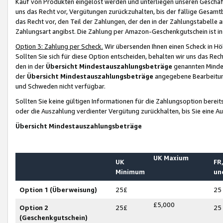
Kauf von Produkten eingelöst werden und unterliegen unseren Geschäf
uns das Recht vor, Vergütungen zurückzuhalten, bis der fällige Gesamt
das Recht vor, den Teil der Zahlungen, der den in der Zahlungstabelle 
Zahlungsart angibst. Die Zahlung per Amazon-Geschenkgutschein ist in
Option 3: Zahlung per Scheck.
Wir übersenden Ihnen einen Scheck in Höh
Sollten Sie sich für diese Option entscheiden, behalten wir uns das Rec
den in der
Übersicht Mindestauszahlungsbeträge
genannten Mindest
der
Übersicht Mindestauszahlungsbeträge
angegebene Bearbeitung
und Schweden nicht verfügbar.
Sollten Sie keine gültigen Informationen für die Zahlungsoption bereit
oder die Auszahlung verdienter Vergütung zurückhalten, bis Sie eine A
Übersicht Mindestauszahlungsbeträge
UK Maxium
UK
FR,
Minimum
un
Option 1 (Überweisung)
25£
25
£5,000
Option 2
25£
25
(Geschenkgutschein)