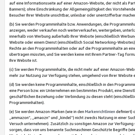
auf eine Informationsseite auf einer Amazon-Website, der nicht als Part
Bannern); ohne Einschränkung der Allgemeingültigkeit des Vorstehende
Besucher Ihrer Website unsichtbar, unlesbar oder unentzifferbar mache
(b) Sie werden Programminhalte bzw. Anwendungen, die Programminhalt
anzeigen, weder verkaufen noch weiterverkaufen, weitergeben, unterli
innerhalb von Werbung außerhalb Ihrer Website (einschließlich Werbun
Website oder einem Dienst (einschließlich Social Networking-Website
Rechte an den Programminhalten oder auf die Programminhalte an eine a
übertragen müssten, und Sie werden keine mit Ihrem Partner-Tag formati
Ihre Website ist.
(c) Sie werden Programminhalte, die nicht mehr auf einer Amazon-Websit
mehr zur Nutzung zur Verfügung stehen, umgehend von Ihrer Website e
(d) Sie werden keine Programminhalte, einschließlich in den Programmin
eine Person bzw. ein Unternehmen ein bestimmtes Produkt, eine Dienstle
geschäftlichen Beziehung oder Verbindung zu diesen steht (einschließli
Programminhalten).
(e) Sie werden Amazon-Marken (wie in den
Markenrichtlinien
definiert) 
„ammazon“, „amaozn“ und „kindel“) nicht zwecks Nutzung in einer Suc
Versuch unternehmen). Zusätzlich zu sonstigen Amazon zur Verfügung 
sorgen, dass von uns benannte Suchmaschinen Geschützte Begriffe (wie 