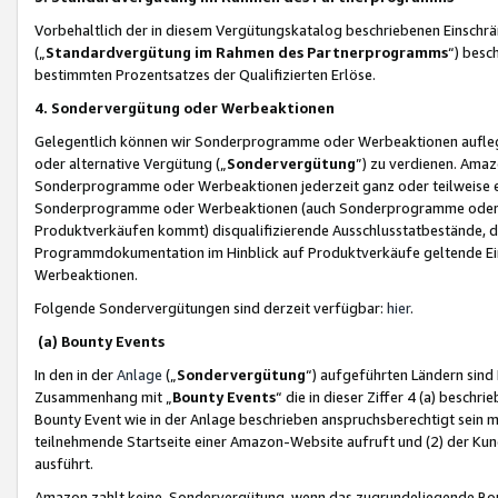
Vorbehaltlich der in diesem Vergütungskatalog beschriebenen Einschr
(„
Standardvergütung im Rahmen des Partnerprogramms
“) besc
bestimmten Prozentsatzes der Qualifizierten Erlöse.
4. Sondervergütung oder Werbeaktionen
Gelegentlich können wir Sonderprogramme oder Werbeaktionen auflegen,
oder alternative Vergütung („
Sondervergütung
”) zu verdienen. Amazo
Sonderprogramme oder Werbeaktionen jederzeit ganz oder teilweise einz
Sonderprogramme oder Werbeaktionen (auch Sonderprogramme oder We
Produktverkäufen kommt) disqualifizierende Ausschlusstatbestände, di
Programmdokumentation im Hinblick auf Produktverkäufe geltende E
Werbeaktionen.
Folgende Sondervergütungen sind derzeit verfügbar:
hier
.
(a) Bounty Events
In den in der
Anlage
(„
Sondervergütung
“) aufgeführten Ländern sind
Zusammenhang mit „
Bounty Events
“ die in dieser Ziffer 4 (a) besch
Bounty Event wie in der Anlage beschrieben anspruchsberechtigt sein mu
teilnehmende Startseite einer Amazon-Website aufruft und (2) der Kun
ausführt.
Amazon zahlt keine Sondervergütung, wenn das zugrundeliegende Boun