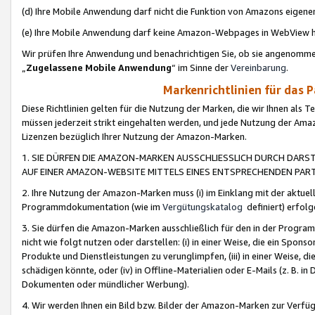
(d) Ihre Mobile Anwendung darf nicht die Funktion von Amazons eige
(e) Ihre Mobile Anwendung darf keine Amazon-Webpages in WebView 
Wir prüfen Ihre Anwendung und benachrichtigen Sie, ob sie angenomm
„
Zugelassene Mobile Anwendung
“ im Sinne der
Vereinbarung
.
Markenrichtlinien für das 
Diese Richtlinien gelten für die Nutzung der Marken, die wir Ihnen als 
müssen jederzeit strikt eingehalten werden, und jede Nutzung der Ama
Lizenzen bezüglich Ihrer Nutzung der Amazon-Marken.
1. SIE DÜRFEN DIE AMAZON-MARKEN AUSSCHLIESSLICH DURCH DARS
AUF EINER AMAZON-WEBSITE MITTELS EINES ENTSPRECHENDEN PART
2. Ihre Nutzung der Amazon-Marken muss (i) im Einklang mit der aktuells
Programmdokumentation (wie im
Vergütungskatalog
definiert) erfolg
3. Sie dürfen die Amazon-Marken ausschließlich für den in der Progr
nicht wie folgt nutzen oder darstellen: (i) in einer Weise, die ein Spo
Produkte und Dienstleistungen zu verunglimpfen, (iii) in einer Weise
schädigen könnte, oder (iv) in Offline-Materialien oder E-Mails (z. B.
Dokumenten oder mündlicher Werbung).
4. Wir werden Ihnen ein Bild bzw. Bilder der Amazon-Marken zur Verfüg