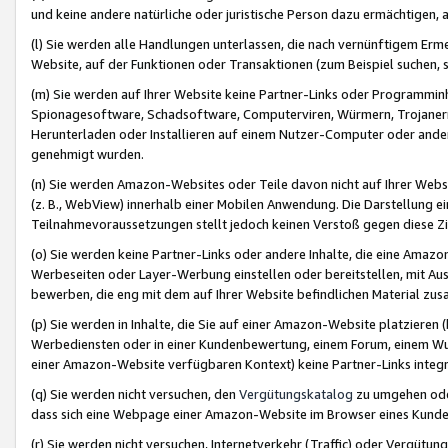
und keine andere natürliche oder juristische Person dazu ermächtigen, a
(l) Sie werden alle Handlungen unterlassen, die nach vernünftigem Erme
Website, auf der Funktionen oder Transaktionen (zum Beispiel suchen, s
(m) Sie werden auf Ihrer Website keine Partner-Links oder Programmin
Spionagesoftware, Schadsoftware, Computerviren, Würmern, Trojaner
Herunterladen oder Installieren auf einem Nutzer-Computer oder ande
genehmigt wurden.
(n) Sie werden Amazon-Websites oder Teile davon nicht auf Ihrer Websi
(z. B., WebView) innerhalb einer Mobilen Anwendung. Die Darstellung ein
Teilnahmevoraussetzungen stellt jedoch keinen Verstoß gegen diese Zif
(o) Sie werden keine Partner-Links oder andere Inhalte, die eine Am
Werbeseiten oder Layer-Werbung einstellen oder bereitstellen, mit Au
bewerben, die eng mit dem auf Ihrer Website befindlichen Material z
(p) Sie werden in Inhalte, die Sie auf einer Amazon-Website platzier
Werbediensten oder in einer Kundenbewertung, einem Forum, einem Wun
einer Amazon-Website verfügbaren Kontext) keine Partner-Links integr
(q) Sie werden nicht versuchen, den
Vergütungskatalog
zu umgehen oder
dass sich eine Webpage einer Amazon-Website im Browser eines Kunden 
(r) Sie werden nicht versuchen, Internetverkehr (Traffic) oder Vergü