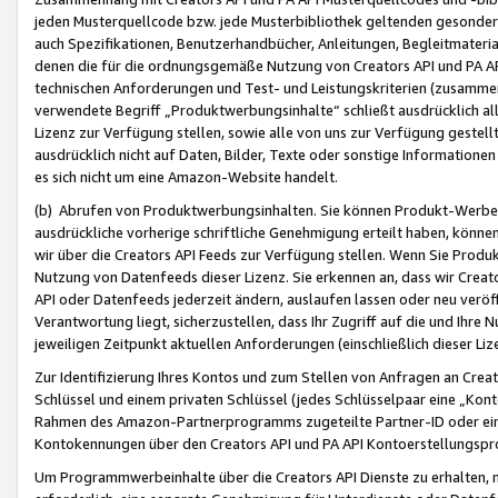
jeden Musterquellcode bzw. jede Musterbibliothek geltenden gesonder
auch Spezifikationen, Benutzerhandbücher, Anleitungen, Begleitmaterial
denen die für die ordnungsgemäße Nutzung von Creators API und PA A
technischen Anforderungen und Test- und Leistungskriterien (zusammen
verwendete Begriff „Produktwerbungsinhalte“ schließt ausdrücklich al
Lizenz zur Verfügung stellen, sowie alle von uns zur Verfügung gestel
ausdrücklich nicht auf Daten, Bilder, Texte oder sonstige Informatione
es sich nicht um eine Amazon-Website handelt.
(b) Abrufen von Produktwerbungsinhalten. Sie können Produkt-Werbein
ausdrückliche vorherige schriftliche Genehmigung erteilt haben, könn
wir über die Creators API Feeds zur Verfügung stellen. Wenn Sie Produk
Nutzung von Datenfeeds dieser Lizenz. Sie erkennen an, dass wir Creat
API oder Datenfeeds jederzeit ändern, auslaufen lassen oder neu veröffe
Verantwortung liegt, sicherzustellen, dass Ihr Zugriff auf die und Ihr
jeweiligen Zeitpunkt aktuellen Anforderungen (einschließlich dieser Liz
Zur Identifizierung Ihres Kontos und zum Stellen von Anfragen an Crea
Schlüssel und einem privaten Schlüssel (jedes Schlüsselpaar eine „Kon
Rahmen des Amazon-Partnerprogramms zugeteilte Partner-ID oder ein
Kontokennungen über den Creators API und PA API Kontoerstellungspro
Um Programmwerbeinhalte über die Creators API Dienste zu erhalten, m