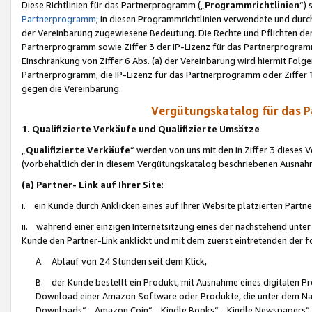
Diese Richtlinien für das Partnerprogramm („
Programmrichtlinien
“)
Partnerprogramm
; in diesen Programmrichtlinien verwendete und durch
der Vereinbarung zugewiesene Bedeutung. Die Rechte und Pflichten de
Partnerprogramm sowie Ziffer 3 der IP-Lizenz für das Partnerprogram
Einschränkung von Ziffer 6 Abs. (a) der Vereinbarung wird hiermit Fol
Partnerprogramm, die IP-Lizenz für das Partnerprogramm oder Ziffer 1
gegen die Vereinbarung.
Vergütungskatalog für das 
1. Qualifizierte Verkäufe und Qualifizierte Umsätze
„
Qualifizierte Verkäufe
“ werden von uns mit den in Ziffer 3 diese
(vorbehaltlich der in diesem Vergütungskatalog beschriebenen Ausnah
(a) Partner- Link auf Ihrer Site
:
i. ein Kunde durch Anklicken eines auf Ihrer Website platzierten Part
ii. während einer einzigen Internetsitzung eines der nachstehend unter (i)
Kunde den Partner-Link anklickt und mit dem zuerst eintretenden der f
A. Ablauf von 24 Stunden seit dem Klick,
B. der Kunde bestellt ein Produkt, mit Ausnahme eines digitalen P
Download einer Amazon Software oder Produkte, die unter dem N
Downloads“, „Amazon Coin“, „Kindle Books“, „Kindle Newspapers“, „