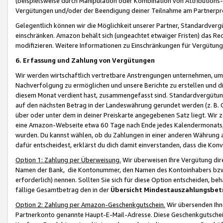
(beispielsweise durch Manipulation oder Kombination von Attributions-
Vergütungen und/oder der Beendigung deiner Teilnahme am Partnerp
Gelegentlich können wir die Möglichkeit unserer Partner, Standardv
einschränken. Amazon behält sich (ungeachtet etwaiger Fristen) das Re
modifizieren. Weitere Informationen zu Einschränkungen für Vergütung
6. Erfassung und Zahlung von Vergütungen
Wir werden wirtschaftlich vertretbare Anstrengungen unternehmen, um 
Nachverfolgung zu ermöglichen und unsere Berichte zu erstellen und di
diesem Monat verdient hast, zusammengefasst sind. Standardvergütung
auf den nächsten Betrag in der Landeswährung gerundet werden (z. B. C
über oder unter dem in deiner Preiskarte angegebenen Satz liegt. Wir
eine Amazon-Webseite etwa 60 Tage nach Ende jedes Kalendermonats, i
wurden. Du kannst wählen, ob du Zahlungen in einer anderen Währung
dafür entscheidest, erklärst du dich damit einverstanden, dass die K
Option 1: Zahlung per Überweisung.
Wir überweisen Ihre Vergütung dir
Namen der Bank, die Kontonummer, den Namen des Kontoinhabers bzw. a
erforderlich) nennen. Sollten Sie sich für diese Option entscheiden, be
fällige Gesamtbetrag den in der
Übersicht Mindestauszahlungsbet
Option 2: Zahlung per Amazon-Geschenkgutschein.
Wir übersenden Ihne
Partnerkonto genannte Haupt-E-Mail-Adresse. Diese Geschenkgutschei