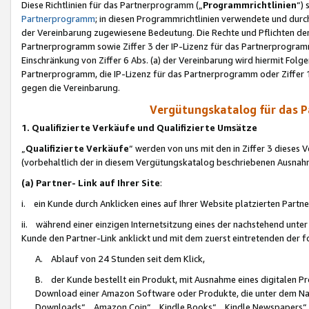
Diese Richtlinien für das Partnerprogramm („
Programmrichtlinien
“)
Partnerprogramm
; in diesen Programmrichtlinien verwendete und durch
der Vereinbarung zugewiesene Bedeutung. Die Rechte und Pflichten de
Partnerprogramm sowie Ziffer 3 der IP-Lizenz für das Partnerprogram
Einschränkung von Ziffer 6 Abs. (a) der Vereinbarung wird hiermit Fol
Partnerprogramm, die IP-Lizenz für das Partnerprogramm oder Ziffer 1
gegen die Vereinbarung.
Vergütungskatalog für das 
1. Qualifizierte Verkäufe und Qualifizierte Umsätze
„
Qualifizierte Verkäufe
“ werden von uns mit den in Ziffer 3 diese
(vorbehaltlich der in diesem Vergütungskatalog beschriebenen Ausnah
(a) Partner- Link auf Ihrer Site
:
i. ein Kunde durch Anklicken eines auf Ihrer Website platzierten Part
ii. während einer einzigen Internetsitzung eines der nachstehend unter (i)
Kunde den Partner-Link anklickt und mit dem zuerst eintretenden der f
A. Ablauf von 24 Stunden seit dem Klick,
B. der Kunde bestellt ein Produkt, mit Ausnahme eines digitalen P
Download einer Amazon Software oder Produkte, die unter dem N
Downloads“, „Amazon Coin“, „Kindle Books“, „Kindle Newspapers“, „