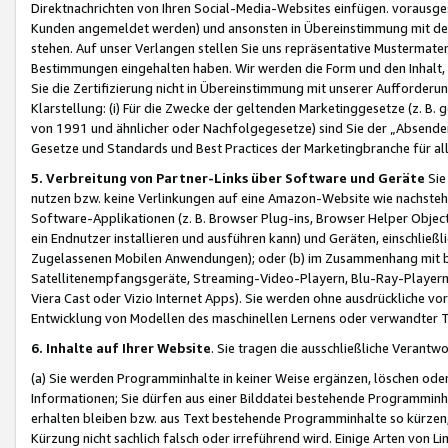
Direktnachrichten von Ihren Social-Media-Websites einfügen. vorausg
Kunden angemeldet werden) und ansonsten in Übereinstimmung mit der
stehen. Auf unser Verlangen stellen Sie uns repräsentative Mustermater
Bestimmungen eingehalten haben. Wir werden die Form und den Inhalt, di
Sie die Zertifizierung nicht in Übereinstimmung mit unserer Aufforderu
Klarstellung: (i) Für die Zwecke der geltenden Marketinggesetze (z. 
von 1991 und ähnlicher oder Nachfolgegesetze) sind Sie der „Absender“ j
Gesetze und Standards und Best Practices der Marketingbranche für 
5. Verbreitung von Partner-Links über Software und Geräte
Sie
nutzen bzw. keine Verlinkungen auf eine Amazon-Website wie nachsteh
Software-Applikationen (z. B. Browser Plug-ins, Browser Helper Objec
ein Endnutzer installieren und ausführen kann) und Geräten, einschlie
Zugelassenen Mobilen Anwendungen); oder (b) im Zusammenhang mit bzw.
Satellitenempfangsgeräte, Streaming-Video-Playern, Blu-Ray-Playern 
Viera Cast oder Vizio Internet Apps). Sie werden ohne ausdrückliche v
Entwicklung von Modellen des maschinellen Lernens oder verwandter 
6. Inhalte auf Ihrer Website
. Sie tragen die ausschließliche Verantwo
(a) Sie werden Programminhalte in keiner Weise ergänzen, löschen oder
Informationen; Sie dürfen aus einer Bilddatei bestehende Programminhal
erhalten bleiben bzw. aus Text bestehende Programminhalte so kürzen, 
Kürzung nicht sachlich falsch oder irreführend wird. Einige Arten von L