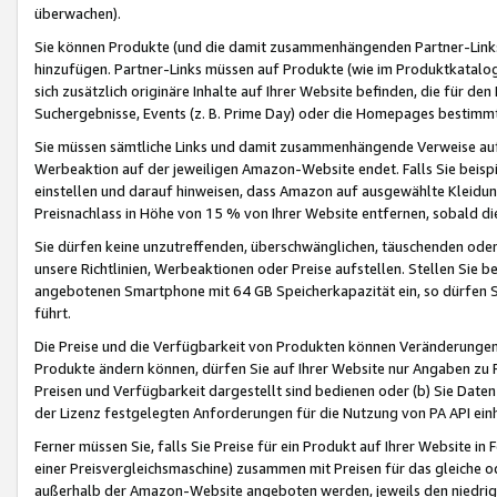
überwachen).
Sie können Produkte (und die damit zusammenhängenden Partner-Links)
hinzufügen. Partner-Links müssen auf Produkte (wie im Produktkatalog de
sich zusätzlich originäre Inhalte auf Ihrer Website befinden, die für 
Suchergebnisse, Events (z. B. Prime Day) oder die Homepages bestimmte
Sie müssen sämtliche Links und damit zusammenhängende Verweise auf z
Werbeaktion auf der jeweiligen Amazon-Website endet. Falls Sie beisp
einstellen und darauf hinweisen, dass Amazon auf ausgewählte Kleidun
Preisnachlass in Höhe von 15 % von Ihrer Website entfernen, sobald di
Sie dürfen keine unzutreffenden, überschwänglichen, täuschenden od
unsere Richtlinien, Werbeaktionen oder Preise aufstellen. Stellen Sie 
angebotenen Smartphone mit 64 GB Speicherkapazität ein, so dürfen S
führt.
Die Preise und die Verfügbarkeit von Produkten können Veränderungen 
Produkte ändern können, dürfen Sie auf Ihrer Website nur Angaben zu P
Preisen und Verfügbarkeit dargestellt sind bedienen oder (b) Sie Daten
der Lizenz festgelegten Anforderungen für die Nutzung von PA API einh
Ferner müssen Sie, falls Sie Preise für ein Produkt auf Ihrer Website in 
einer Preisvergleichsmaschine) zusammen mit Preisen für das gleiche o
außerhalb der Amazon-Website angeboten werden, jeweils den niedrigst