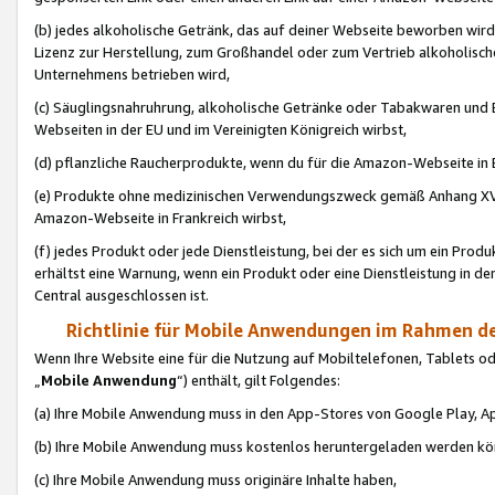
(b) jedes alkoholische Getränk, das auf deiner Webseite beworben wird
Lizenz zur Herstellung, zum Großhandel oder zum Vertrieb alkoholisch
Unternehmens betrieben wird,
(c) Säuglingsnahruhrung, alkoholische Getränke oder Tabakwaren und E
Webseiten in der EU und im Vereinigten Königreich wirbst,
(d) pflanzliche Raucherprodukte, wenn du für die Amazon-Webseite in B
(e) Produkte ohne medizinischen Verwendungszweck gemäß Anhang XVI 
Amazon-Webseite in Frankreich wirbst,
(f) jedes Produkt oder jede Dienstleistung, bei der es sich um ein Prod
erhältst eine Warnung, wenn ein Produkt oder eine Dienstleistung in de
Central ausgeschlossen ist.
Richtlinie für Mobile Anwendungen im Rahmen de
Wenn Ihre Website eine für die Nutzung auf Mobiltelefonen, Tablets 
„
Mobile Anwendung
“) enthält, gilt Folgendes:
(a) Ihre Mobile Anwendung muss in den App-Stores von Google Play, A
(b) Ihre Mobile Anwendung muss kostenlos heruntergeladen werden könn
(c) Ihre Mobile Anwendung muss originäre Inhalte haben,