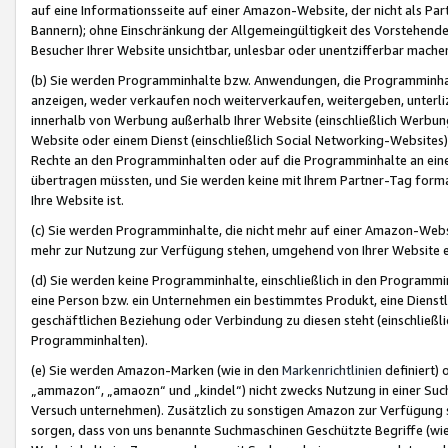
auf eine Informationsseite auf einer Amazon-Website, der nicht als Part
Bannern); ohne Einschränkung der Allgemeingültigkeit des Vorstehende
Besucher Ihrer Website unsichtbar, unlesbar oder unentzifferbar mache
(b) Sie werden Programminhalte bzw. Anwendungen, die Programminhalt
anzeigen, weder verkaufen noch weiterverkaufen, weitergeben, unterli
innerhalb von Werbung außerhalb Ihrer Website (einschließlich Werbun
Website oder einem Dienst (einschließlich Social Networking-Website
Rechte an den Programminhalten oder auf die Programminhalte an eine a
übertragen müssten, und Sie werden keine mit Ihrem Partner-Tag formati
Ihre Website ist.
(c) Sie werden Programminhalte, die nicht mehr auf einer Amazon-Websit
mehr zur Nutzung zur Verfügung stehen, umgehend von Ihrer Website e
(d) Sie werden keine Programminhalte, einschließlich in den Programmin
eine Person bzw. ein Unternehmen ein bestimmtes Produkt, eine Dienstle
geschäftlichen Beziehung oder Verbindung zu diesen steht (einschließli
Programminhalten).
(e) Sie werden Amazon-Marken (wie in den
Markenrichtlinien
definiert) 
„ammazon“, „amaozn“ und „kindel“) nicht zwecks Nutzung in einer Suc
Versuch unternehmen). Zusätzlich zu sonstigen Amazon zur Verfügung 
sorgen, dass von uns benannte Suchmaschinen Geschützte Begriffe (wie 