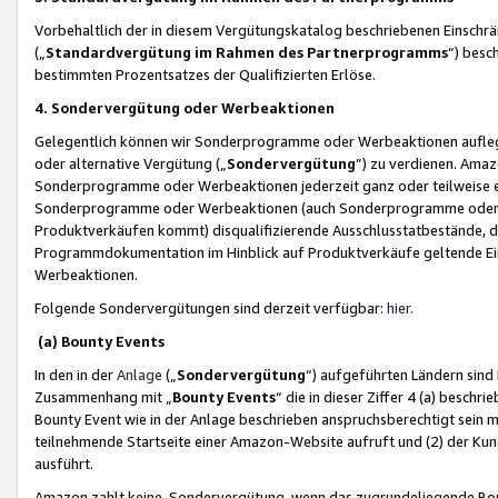
Vorbehaltlich der in diesem Vergütungskatalog beschriebenen Einschr
(„
Standardvergütung im Rahmen des Partnerprogramms
“) besc
bestimmten Prozentsatzes der Qualifizierten Erlöse.
4. Sondervergütung oder Werbeaktionen
Gelegentlich können wir Sonderprogramme oder Werbeaktionen auflegen,
oder alternative Vergütung („
Sondervergütung
”) zu verdienen. Amazo
Sonderprogramme oder Werbeaktionen jederzeit ganz oder teilweise einz
Sonderprogramme oder Werbeaktionen (auch Sonderprogramme oder We
Produktverkäufen kommt) disqualifizierende Ausschlusstatbestände, di
Programmdokumentation im Hinblick auf Produktverkäufe geltende E
Werbeaktionen.
Folgende Sondervergütungen sind derzeit verfügbar:
hier
.
(a) Bounty Events
In den in der
Anlage
(„
Sondervergütung
“) aufgeführten Ländern sind
Zusammenhang mit „
Bounty Events
“ die in dieser Ziffer 4 (a) besch
Bounty Event wie in der Anlage beschrieben anspruchsberechtigt sein mu
teilnehmende Startseite einer Amazon-Website aufruft und (2) der Kun
ausführt.
Amazon zahlt keine Sondervergütung, wenn das zugrundeliegende Boun