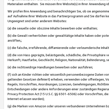
Materialien enthalten. Sie müssen Ihre Website(s) in Ihrer Anwendung ide
Wir prüfen Ihre Anwendung und benachrichtigen Sie, ob sie angenommen
auf Aufnahme Ihrer Website in das Partnerprogramm und Sie dürfen kei
Ungeeignet sind unter anderem Websites:
(a) die sexuelle oder obszöne Inhalte bewerben oder enthalten;
(b) die Gewalt verherrlichen oder gewalttätige Inhalte haben oder pot
anstiften,;
(c) die falsche, irreführende, diffamierende oder verleumderische Inha
(d) die von Hass geprägte, belästigende, schädliche, die Privatsphäre v
Herkunft, Hautfarbe, Geschlecht, Religion, Nationalität, Behinderung, 
(e) die rechtswidrige Handlungen bewerben oder ausführen;
(f) sich an Kinder richten oder wissentlich personenbezogene Daten vo
geltenden Gesetzen definiert) erheben, verwenden oder offenlegen, Vo
Regeln, Vorschriften, Anordnungen, Lizenzen, Genehmigungen, Richtlini
Entscheidungen oder andere Anforderungen einer zuständigen Regierung
Privacy Protection Act (15 U.S.C. §§ 6501-6506) oder Vorschriften, di
Internet erlassen wurden);
(g) die Marken von Amazon oder unseren verbundenen Unternehmen b