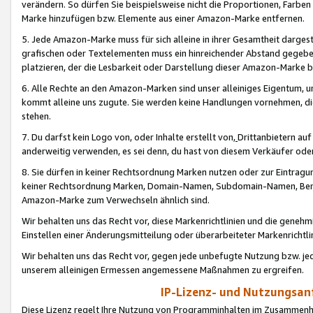
verändern. So dürfen Sie beispielsweise nicht die Proportionen, Farb
Marke hinzufügen bzw. Elemente aus einer Amazon-Marke entfernen.
5. Jede Amazon-Marke muss für sich alleine in ihrer Gesamtheit darge
grafischen oder Textelementen muss ein hinreichender Abstand gegebe
platzieren, der die Lesbarkeit oder Darstellung dieser Amazon-Marke b
6. Alle Rechte an den Amazon-Marken sind unser alleiniges Eigentum, 
kommt alleine uns zugute. Sie werden keine Handlungen vornehmen, 
stehen.
7. Du darfst kein Logo von, oder Inhalte erstellt von,
Drittanbietern au
anderweitig verwenden, es sei denn, du hast von diesem Verkäufer oder
8. Sie dürfen in keiner Rechtsordnung Marken nutzen oder zur Eintragu
keiner Rechtsordnung Marken, Domain-Namen, Subdomain-Namen, Benu
Amazon-Marke zum Verwechseln ähnlich sind.
Wir behalten uns das Recht vor, diese Markenrichtlinien und die gene
Einstellen einer Änderungsmitteilung oder überarbeiteter Markenricht
Wir behalten uns das Recht vor, gegen jede unbefugte Nutzung bzw. jede 
unserem alleinigen Ermessen angemessene Maßnahmen zu ergreifen.
IP-Lizenz- und Nutzungsan
Diese Lizenz regelt Ihre Nutzung von Programminhalten im Zusammen