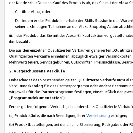
der Kunde schließt einen Kauf des Produkts ab, das Sie mit der Alexa 
C. über Alexa, oder
D. indem er das Produkt innerhalb der Skills Session in den Waren
seiner erstmaligen Teilnahme an der Alexa Shopping Action abschlie
iii. das Produkt, das Sie mit der Alexa-Einkaufsaktion vorgestellt ha
ihm bezahlt.
Die aus den einzelnen Qualifizierten Verkäufen generierten „
Qualifizi
Qualifizierten Verkäufe einnehmen, abzüglich etwaiger Versandkosten
Mehrwertsteuer), Servicegebühren, Gutschriften, Preisnachlässe, Bear
2. Ausgeschlossene Verkäufe
Unbeschadet des Vorstehenden gelten Qualifizierte Verkäufe nicht als
Vergütungskatalog für das Partnerprogramm oder andere Bestimmungen,
wir jeweils für das Partnerprogramm festlegen, einschließlich der jewe
„
Programmdokumentation
“).
Ferner gelten folgende Verkäufe, die andernfalls Qualifizierte Verkä
(a) Produktkäufe, die nach Beendigung Ihrer
Vereinbarung
erfolgen;
(b) Produktbestellungen, bei denen eine Stornierung, Rückgabe oder R