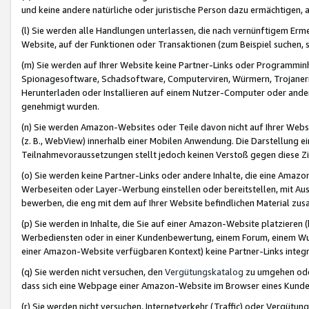
und keine andere natürliche oder juristische Person dazu ermächtigen, a
(l) Sie werden alle Handlungen unterlassen, die nach vernünftigem Erme
Website, auf der Funktionen oder Transaktionen (zum Beispiel suchen, s
(m) Sie werden auf Ihrer Website keine Partner-Links oder Programmin
Spionagesoftware, Schadsoftware, Computerviren, Würmern, Trojaner
Herunterladen oder Installieren auf einem Nutzer-Computer oder ande
genehmigt wurden.
(n) Sie werden Amazon-Websites oder Teile davon nicht auf Ihrer Websi
(z. B., WebView) innerhalb einer Mobilen Anwendung. Die Darstellung ein
Teilnahmevoraussetzungen stellt jedoch keinen Verstoß gegen diese Zif
(o) Sie werden keine Partner-Links oder andere Inhalte, die eine Am
Werbeseiten oder Layer-Werbung einstellen oder bereitstellen, mit Au
bewerben, die eng mit dem auf Ihrer Website befindlichen Material z
(p) Sie werden in Inhalte, die Sie auf einer Amazon-Website platzier
Werbediensten oder in einer Kundenbewertung, einem Forum, einem Wun
einer Amazon-Website verfügbaren Kontext) keine Partner-Links integr
(q) Sie werden nicht versuchen, den
Vergütungskatalog
zu umgehen oder
dass sich eine Webpage einer Amazon-Website im Browser eines Kunden 
(r) Sie werden nicht versuchen, Internetverkehr (Traffic) oder Vergü