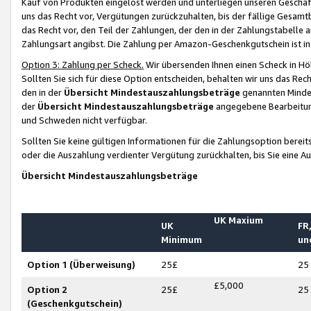
Kauf von Produkten eingelöst werden und unterliegen unseren Geschäf
uns das Recht vor, Vergütungen zurückzuhalten, bis der fällige Gesamt
das Recht vor, den Teil der Zahlungen, der den in der Zahlungstabelle 
Zahlungsart angibst. Die Zahlung per Amazon-Geschenkgutschein ist in
Option 3: Zahlung per Scheck.
Wir übersenden Ihnen einen Scheck in Höh
Sollten Sie sich für diese Option entscheiden, behalten wir uns das Rec
den in der
Übersicht Mindestauszahlungsbeträge
genannten Mindest
der
Übersicht Mindestauszahlungsbeträge
angegebene Bearbeitung
und Schweden nicht verfügbar.
Sollten Sie keine gültigen Informationen für die Zahlungsoption bereit
oder die Auszahlung verdienter Vergütung zurückhalten, bis Sie eine A
Übersicht Mindestauszahlungsbeträge
UK Maxium
UK
FR,
Minimum
un
Option 1 (Überweisung)
25£
25
£5,000
Option 2
25£
25
(Geschenkgutschein)