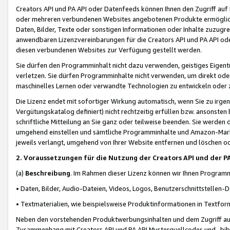
Creators API und PA API oder Datenfeeds können Ihnen den Zugriff auf D
oder mehreren verbundenen Websites angebotenen Produkte ermögliche
Daten, Bilder, Texte oder sonstigen Informationen oder Inhalte zuzugre
anwendbaren Lizenzvereinbarungen für die Creators API und PA API od
diesen verbundenen Websites zur Verfügung gestellt werden.
Sie dürfen den Programminhalt nicht dazu verwenden, geistiges Eigent
verletzen. Sie dürfen Programminhalte nicht verwenden, um direkt ode
maschinelles Lernen oder verwandte Technologien zu entwickeln oder zu
Die Lizenz endet mit sofortiger Wirkung automatisch, wenn Sie zu irg
Vergütungskatalog definiert) nicht rechtzeitig erfüllen bzw. ansonsten
schriftliche Mitteilung an Sie ganz oder teilweise beenden. Sie werden
umgehend einstellen und sämtliche Programminhalte und Amazon-Marke
jeweils verlangt, umgehend von Ihrer Website entfernen und löschen od
2. Voraussetzungen für die Nutzung der Creators API und der P
(a)
Beschreibung
. Im Rahmen dieser Lizenz können wir Ihnen Programmi
• Daten, Bilder, Audio-Dateien, Videos, Logos, Benutzerschnittstellen-
• Textmaterialien, wie beispielsweise Produktinformationen in Textfor
Neben den vorstehenden Produktwerbungsinhalten und dem Zugriff auf 
Zusammenhang mit Creators API und PA API Musterquellcodes und -bibli