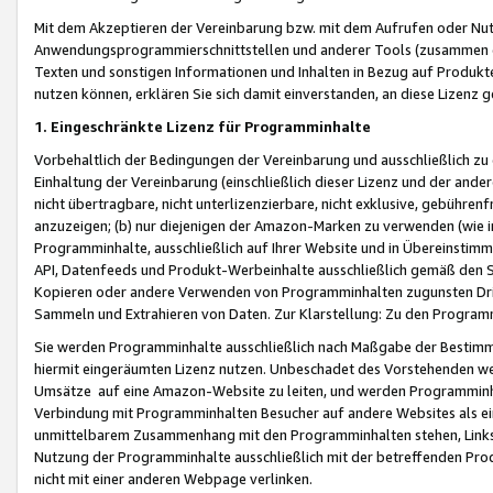
Mit dem Akzeptieren der Vereinbarung bzw. mit dem Aufrufen oder Nutz
Anwendungsprogrammierschnittstellen und anderer Tools (zusammen die
Texten und sonstigen Informationen und Inhalten in Bezug auf Produkte
nutzen können, erklären Sie sich damit einverstanden, an diese Lizenz 
1. Eingeschränkte Lizenz für Programminhalte
Vorbehaltlich der Bedingungen der Vereinbarung und ausschließlich z
Einhaltung der Vereinbarung (einschließlich dieser Lizenz und der ande
nicht übertragbare, nicht unterlizenzierbare, nicht exklusive, gebühren
anzuzeigen; (b) nur diejenigen der Amazon-Marken zu verwenden (wie in 
Programminhalte, ausschließlich auf Ihrer Website und in Übereinstimmu
API, Datenfeeds und Produkt-Werbeinhalte ausschließlich gemäß den Spe
Kopieren oder andere Verwenden von Programminhalten zugunsten Dri
Sammeln und Extrahieren von Daten. Zur Klarstellung: Zu den Program
Sie werden Programminhalte ausschließlich nach Maßgabe der Besti
hiermit eingeräumten Lizenz nutzen. Unbeschadet des Vorstehenden we
Umsätze auf eine Amazon-Website zu leiten, und werden Programminhal
Verbindung mit Programminhalten Besucher auf andere Websites als ein
unmittelbarem Zusammenhang mit den Programminhalten stehen, Links z
Nutzung der Programminhalte ausschließlich mit der betreffenden Pr
nicht mit einer anderen Webpage verlinken.