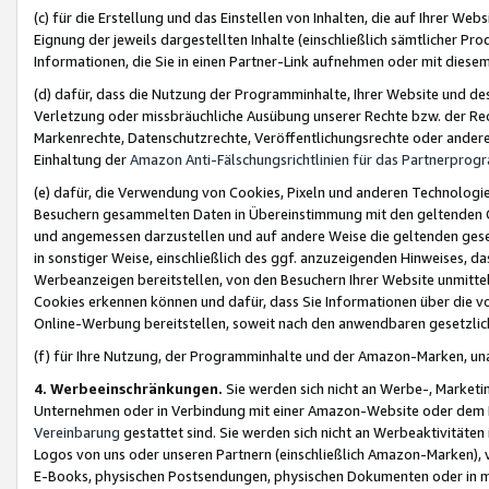
(c) für die Erstellung und das Einstellen von Inhalten, die auf Ihrer We
Eignung der jeweils dargestellten Inhalte (einschließlich sämtlicher 
Informationen, die Sie in einen Partner-Link aufnehmen oder mit diese
(d) dafür, dass die Nutzung der Programminhalte, Ihrer Website und des 
Verletzung oder missbräuchliche Ausübung unserer Rechte bzw. der Recht
Markenrechte, Datenschutzrechte, Veröffentlichungsrechte oder anderer
Einhaltung der
Amazon Anti-Fälschungsrichtlinien für das Partnerpro
(e) dafür, die Verwendung von Cookies, Pixeln und anderen Technologien
Besuchern gesammelten Daten in Übereinstimmung mit den geltenden Ge
und angemessen darzustellen und auf andere Weise die geltenden geset
in sonstiger Weise, einschließlich des ggf. anzuzeigenden Hinweises, d
Werbeanzeigen bereitstellen, von den Besuchern Ihrer Website unmitte
Cookies erkennen können und dafür, dass Sie Informationen über die v
Online-Werbung bereitstellen, soweit nach den anwendbaren gesetzlic
(f) für Ihre Nutzung, der Programminhalte und der Amazon-Marken, u
4. Werbeeinschränkungen.
Sie werden sich nicht an Werbe-, Market
Unternehmen oder in Verbindung mit einer Amazon-Website oder dem Pa
Vereinbarung
gestattet sind. Sie werden sich nicht an Werbeaktivitäten
Logos von uns oder unseren Partnern (einschließlich Amazon-Marken), 
E-Books, physischen Postsendungen, physischen Dokumenten oder in 