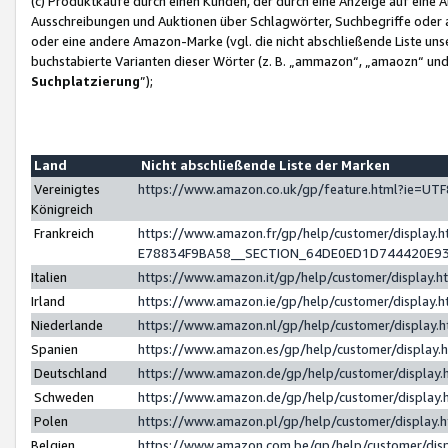
(c) Produktkäufe durch einen Kunden, der durch eine Anzeige auf eine 
Ausschreibungen und Auktionen über Schlagwörter, Suchbegriffe oder 
oder eine andere Amazon-Marke (vgl. die nicht abschließende Liste un
buchstabierte Varianten dieser Wörter (z. B. „ammazon“, „amaozn“ und „
Suchplatzierung
”);
Land
Nicht abschließende Liste der Marken
Vereinigtes
https://www.amazon.co.uk/gp/feature.html?ie=U
Königreich
Frankreich
https://www.amazon.fr/gp/help/customer/displa
E78834F9BA58__SECTION_64DE0ED1D744420E9
Italien
https://www.amazon.it/gp/help/customer/display
Irland
https://www.amazon.ie/gp/help/customer/displa
Niederlande
https://www.amazon.nl/gp/help/customer/display
Spanien
https://www.amazon.es/gp/help/customer/display
Deutschland
https://www.amazon.de/gp/help/customer/displa
Schweden
https://www.amazon.de/gp/help/customer/displa
Polen
https://www.amazon.pl/gp/help/customer/display
Belgien
https://www.amazon.com.be/gp/help/customer/d