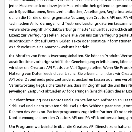
jeden Musterquellcode bzw. jede Musterbibliothek geltenden gesonder
auch Spezifikationen, Benutzerhandbücher, Anleitungen, Begleitmaterial
denen die für die ordnungsgemäße Nutzung von Creators API und PA A
technischen Anforderungen und Test- und Leistungskriterien (zusammen
verwendete Begriff „Produktwerbungsinhalte“ schließt ausdrücklich al
Lizenz zur Verfügung stellen, sowie alle von uns zur Verfügung gestel
ausdrücklich nicht auf Daten, Bilder, Texte oder sonstige Informatione
es sich nicht um eine Amazon-Website handelt.
(b) Abrufen von Produktwerbungsinhalten. Sie können Produkt-Werbein
ausdrückliche vorherige schriftliche Genehmigung erteilt haben, könn
wir über die Creators API Feeds zur Verfügung stellen. Wenn Sie Produk
Nutzung von Datenfeeds dieser Lizenz. Sie erkennen an, dass wir Creat
API oder Datenfeeds jederzeit ändern, auslaufen lassen oder neu veröffe
Verantwortung liegt, sicherzustellen, dass Ihr Zugriff auf die und Ihr
jeweiligen Zeitpunkt aktuellen Anforderungen (einschließlich dieser Liz
Zur Identifizierung Ihres Kontos und zum Stellen von Anfragen an Crea
Schlüssel und einem privaten Schlüssel (jedes Schlüsselpaar eine „Kon
Rahmen des Amazon-Partnerprogramms zugeteilte Partner-ID oder ein
Kontokennungen über den Creators API und PA API Kontoerstellungspro
Um Programmwerbeinhalte über die Creators API Dienste zu erhalten, m