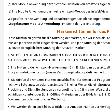
(d) Ihre Mobile Anwendung darf nicht die Funktion von Amazons eige
(e) Ihre Mobile Anwendung darf keine Amazon-Webpages in WebView 
Wir prüfen Ihre Anwendung und benachrichtigen Sie, ob sie angenomm
„
Zugelassene Mobile Anwendung
“ im Sinne der
Vereinbarung
.
Markenrichtlinien für das 
Diese Richtlinien gelten für die Nutzung der Marken, die wir Ihnen als 
müssen jederzeit strikt eingehalten werden, und jede Nutzung der Ama
Lizenzen bezüglich Ihrer Nutzung der Amazon-Marken.
1. SIE DÜRFEN DIE AMAZON-MARKEN AUSSCHLIESSLICH DURCH DARS
AUF EINER AMAZON-WEBSITE MITTELS EINES ENTSPRECHENDEN PART
2. Ihre Nutzung der Amazon-Marken muss (i) im Einklang mit der aktuells
Programmdokumentation (wie im
Vergütungskatalog
definiert) erfolg
3. Sie dürfen die Amazon-Marken ausschließlich für den in der Progr
nicht wie folgt nutzen oder darstellen: (i) in einer Weise, die ein Spo
Produkte und Dienstleistungen zu verunglimpfen, (iii) in einer Weise
schädigen könnte, oder (iv) in Offline-Materialien oder E-Mails (z. B.
Dokumenten oder mündlicher Werbung).
4. Wir werden Ihnen ein Bild bzw. Bilder der Amazon-Marken zur Verfüg