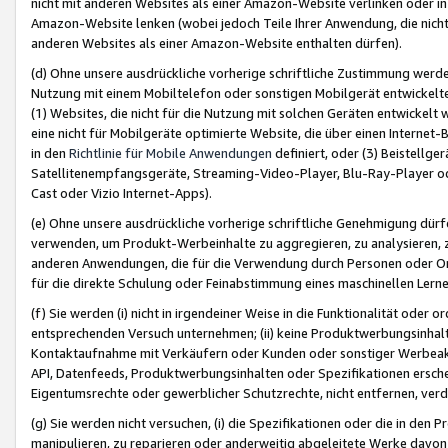
nicht mit anderen Websites als einer Amazon-Website verlinken oder i
Amazon-Website lenken (wobei jedoch Teile Ihrer Anwendung, die nich
anderen Websites als einer Amazon-Website enthalten dürfen).
(d) Ohne unsere ausdrückliche vorherige schriftliche Zustimmung werd
Nutzung mit einem Mobiltelefon oder sonstigen Mobilgerät entwickelt
(1) Websites, die nicht für die Nutzung mit solchen Geräten entwickelt
eine nicht für Mobilgeräte optimierte Website, die über einen Interne
in den
Richtlinie für Mobile Anwendungen
definiert, oder (3) Beistellge
Satellitenempfangsgeräte, Streaming-Video-Player, Blu-Ray-Player ode
Cast oder Vizio Internet-Apps).
(e) Ohne unsere ausdrückliche vorherige schriftliche Genehmigung dürfe
verwenden, um Produkt-Werbeinhalte zu aggregieren, zu analysieren, 
anderen Anwendungen, die für die Verwendung durch Personen oder Or
für die direkte Schulung oder Feinabstimmung eines maschinellen Lern
(f) Sie werden (i) nicht in irgendeiner Weise in die Funktionalität ode
entsprechenden Versuch unternehmen; (ii) keine Produktwerbungsinha
Kontaktaufnahme mit Verkäufern oder Kunden oder sonstiger Werbeaktiv
API, Datenfeeds, Produktwerbungsinhalten oder Spezifikationen erschei
Eigentumsrechte oder gewerblicher Schutzrechte, nicht entfernen, verd
(g) Sie werden nicht versuchen, (i) die Spezifikationen oder die in de
manipulieren, zu reparieren oder anderweitig abgeleitete Werke davon z