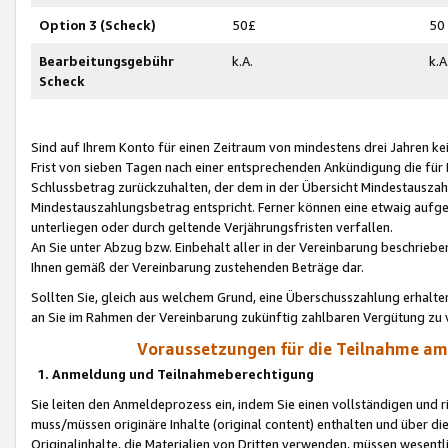
Option 3 (Scheck)
50£
50
Bearbeitungsgebühr
k.A.
k.A
Scheck
Sind auf Ihrem Konto für einen Zeitraum von mindestens drei Jahren kein
Frist von sieben Tagen nach einer entsprechenden Ankündigung die für
Schlussbetrag zurückzuhalten, der dem in der Übersicht Mindestausz
Mindestauszahlungsbetrag entspricht. Ferner können eine etwaig aufg
unterliegen oder durch geltende Verjährungsfristen verfallen.
An Sie unter Abzug bzw. Einbehalt aller in der Vereinbarung beschrieb
Ihnen gemäß der Vereinbarung zustehenden Beträge dar.
Sollten Sie, gleich aus welchem Grund, eine Überschusszahlung erhalte
an Sie im Rahmen der Vereinbarung zukünftig zahlbaren Vergütung zu 
Voraussetzungen für die Teilnahme a
1. Anmeldung und Teilnahmeberechtigung
Sie leiten den Anmeldeprozess ein, indem Sie einen vollständigen und 
muss/müssen originäre Inhalte (original content) enthalten und über d
Originalinhalte, die Materialien von Dritten verwenden, müssen wese