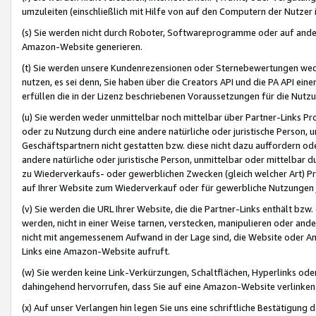
umzuleiten (einschließlich mit Hilfe von auf den Computern der Nutzer i
(s) Sie werden nicht durch Roboter, Softwareprogramme oder auf andere
Amazon-Website generieren.
(t) Sie werden unsere Kundenrezensionen oder Sternebewertungen wed
nutzen, es sei denn, Sie haben über die Creators API und die PA API e
erfüllen die in der Lizenz beschriebenen Voraussetzungen für die Nutzu
(u) Sie werden weder unmittelbar noch mittelbar über Partner-Links P
oder zu Nutzung durch eine andere natürliche oder juristische Person,
Geschäftspartnern nicht gestatten bzw. diese nicht dazu auffordern od
andere natürliche oder juristische Person, unmittelbar oder mittelbar
zu Wiederverkaufs- oder gewerblichen Zwecken (gleich welcher Art) 
auf Ihrer Website zum Wiederverkauf oder für gewerbliche Nutzungen 
(v) Sie werden die URL Ihrer Website, die die Partner-Links enthält b
werden, nicht in einer Weise tarnen, verstecken, manipulieren oder and
nicht mit angemessenem Aufwand in der Lage sind, die Website oder A
Links eine Amazon-Website aufruft.
(w) Sie werden keine Link-Verkürzungen, Schaltflächen, Hyperlinks ode
dahingehend hervorrufen, dass Sie auf eine Amazon-Website verlinken
(x) Auf unser Verlangen hin legen Sie uns eine schriftliche Bestätigung