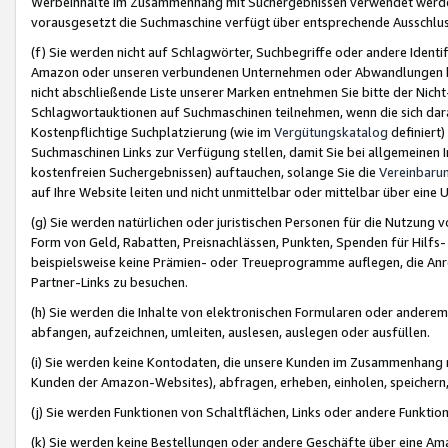
Werbeinhalte im Zusammenhang mit Suchergebnissen verwendet werden,
vorausgesetzt die Suchmaschine verfügt über entsprechende Ausschlu
(f) Sie werden nicht auf Schlagwörter, Suchbegriffe oder andere Ident
Amazon oder unseren verbundenen Unternehmen oder Abwandlungen bzw
nicht abschließende Liste unserer Marken entnehmen Sie bitte der Nich
Schlagwortauktionen auf Suchmaschinen teilnehmen, wenn die sich da
Kostenpflichtige Suchplatzierung (wie im
Vergütungskatalog
definiert
Suchmaschinen Links zur Verfügung stellen, damit Sie bei allgemeinen I
kostenfreien Suchergebnissen) auftauchen, solange Sie die
Vereinbaru
auf Ihre Website leiten und nicht unmittelbar oder mittelbar über eine
(g) Sie werden natürlichen oder juristischen Personen für die Nutzung 
Form von Geld, Rabatten, Preisnachlässen, Punkten, Spenden für Hilfs
beispielsweise keine Prämien- oder Treueprogramme auflegen, die Anrei
Partner-Links zu besuchen.
(h) Sie werden die Inhalte von elektronischen Formularen oder anderem M
abfangen, aufzeichnen, umleiten, auslesen, auslegen oder ausfüllen.
(i) Sie werden keine Kontodaten, die unsere Kunden im Zusammenhang 
Kunden der Amazon-Websites), abfragen, erheben, einholen, speichern,
(j) Sie werden Funktionen von Schaltflächen, Links oder andere Funkti
(k) Sie werden keine Bestellungen oder andere Geschäfte über eine Ama