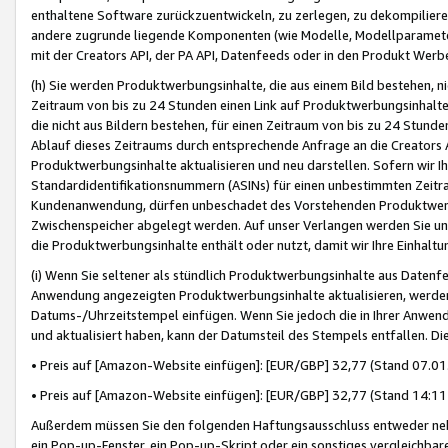
enthaltene Software zurückzuentwickeln, zu zerlegen, zu dekompilier
andere zugrunde liegende Komponenten (wie Modelle, Modellparameter
mit der Creators API, der PA API, Datenfeeds oder in den Produkt Werb
(h) Sie werden Produktwerbungsinhalte, die aus einem Bild bestehen, ni
Zeitraum von bis zu 24 Stunden einen Link auf Produktwerbungsinhalte
die nicht aus Bildern bestehen, für einen Zeitraum von bis zu 24 Stund
Ablauf dieses Zeitraums durch entsprechende Anfrage an die Creators 
Produktwerbungsinhalte aktualisieren und neu darstellen. Sofern wir Ih
Standardidentifikationsnummern (ASINs) für einen unbestimmten Zeitra
Kundenanwendung, dürfen unbeschadet des Vorstehenden Produktwerbu
Zwischenspeicher abgelegt werden. Auf unser Verlangen werden Sie un
die Produktwerbungsinhalte enthält oder nutzt, damit wir Ihre Einhalt
(i) Wenn Sie seltener als stündlich Produktwerbungsinhalte aus Datenfe
Anwendung angezeigten Produktwerbungsinhalte aktualisieren, werden 
Datums-/Uhrzeitstempel einfügen. Wenn Sie jedoch die in Ihrer Anwe
und aktualisiert haben, kann der Datumsteil des Stempels entfallen. Dies
• Preis auf [Amazon-Website einfügen]: [EUR/GBP] 32,77 (Stand 07.01.
• Preis auf [Amazon-Website einfügen]: [EUR/GBP] 32,77 (Stand 14:11 
Außerdem müssen Sie den folgenden Haftungsausschluss entweder neb
ein Pop-up-Fenster, ein Pop-up-Skript oder ein sonstiges vergleichba