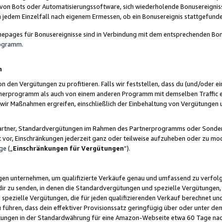
 von Bots oder Automatisierungssoftware, sich wiederholende Bonusereignisse
n jedem Einzelfall nach eigenem Ermessen, ob ein Bonusereignis stattgefund
epages für Bonusereignisse sind in Verbindung mit dem entsprechenden Bonu
rogramm
.
n
den Vergütungen zu profitieren. Falls wir feststellen, dass du (und/oder ein
erprogramm als auch von einem anderen Programm mit demselben Traffic ei
n wir Maßnahmen ergreifen, einschließlich der Einbehaltung von Vergütunge
r Partner, Standardvergütungen im Rahmen des Partnerprogramms oder Sonde
ht vor, Einschränkungen jederzeit ganz oder teilweise aufzuheben oder zu mod
ge
(„
Einschränkungen für Vergütungen
“).
ngen unternehmen, um qualifizierte Verkäufe genau und umfassend zu verfol
dir zu senden, in denen die Standardvergütungen und spezielle Vergütungen, 
pezielle Vergütungen, die für jeden qualifizierenden Verkauf berechnet un
 führen, dass dein effektiver Provisionssatz geringfügig über oder unter dem
ungen in der Standardwährung für eine Amazon-Webseite etwa 60 Tage nach