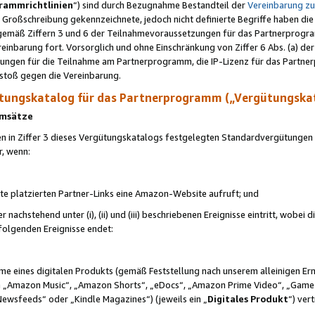
rammrichtlinien
“) sind durch Bezugnahme Bestandteil der
Vereinbarung z
Großschreibung gekennzeichnete, jedoch nicht definierte Begriffe haben die
 gemäß Ziffern 3 und 6 der Teilnahmevoraussetzungen für das Partnerprogram
nbarung fort. Vorsorglich und ohne Einschränkung von Ziffer 6 Abs. (a) der
ungen für die Teilnahme am Partnerprogramm, die IP-Lizenz für das Partner
rstoß gegen die Vereinbarung.
ungskatalog für das Partnerprogramm („Vergütungska
 Umsätze
n in Ziffer 3 dieses Vergütungskatalogs festgelegten Standardvergütungen v
r, wenn:
ite platzierten Partner-Links eine Amazon-Website aufruft; und
r nachstehend unter (i), (ii) und (iii) beschriebenen Ereignisse eintritt, wobe
 folgenden Ereignisse endet:
hme eines digitalen Produkts (gemäß Feststellung nach unserem alleinigen 
 „Amazon Music“, „Amazon Shorts“, „eDocs“, „Amazon Prime Video“, „Game
Newsfeeds“ oder „Kindle Magazines“) (jeweils ein „
Digitales Produkt
“) ver