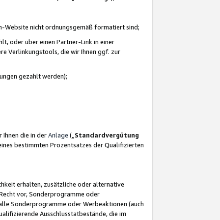
azon-Website nicht ordnungsgemäß formatiert sind;
, oder über einen Partner-Link in einer
e Verlinkungstools, die wir Ihnen ggf. zur
ütungen gezahlt werden);
 Ihnen die in der
Anlage
(„
Standardvergütung
ines bestimmten Prozentsatzes der Qualifizierten
eit erhalten, zusätzliche oder alternative
as Recht vor, Sonderprogramme oder
für alle Sonderprogramme oder Werbeaktionen (auch
lifizierende Ausschlusstatbestände, die im