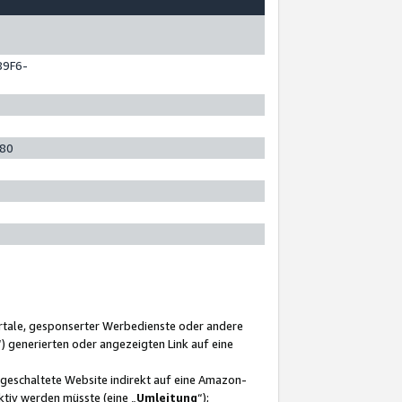
89F6-
280
ortale, gesponserter Werbedienste oder andere
“) generierten oder angezeigten Link auf eine
ngeschaltete Website indirekt auf eine Amazon-
ktiv werden müsste (eine „
Umleitung
“);