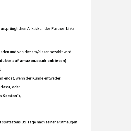
 ursprünglichen Anklicken des Partner-Links
laden und von diesem/dieser bezahlt wird
rodukte auf amazon.co.uk anbieten):
d
 und endet, wenn der Kunde entweder:
erlässt, oder
ls Session
“),
t spätestens 89 Tage nach seiner erstmaligen