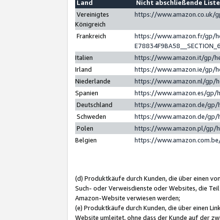
Land
Nicht abschließende List
Vereinigtes
https://www.amazon.co.uk/
Königreich
Frankreich
https://www.amazon.fr/gp/
E78834F9BA58__SECTION_
Italien
https://www.amazon.it/gp/h
Irland
https://www.amazon.ie/gp/
Niederlande
https://www.amazon.nl/gp/
Spanien
https://www.amazon.es/gp/
Deutschland
https://www.amazon.de/gp/
Schweden
https://www.amazon.de/gp/
Polen
https://www.amazon.pl/gp/
Belgien
https://www.amazon.com.be
(d) Produktkäufe durch Kunden, die über einen vo
Such- oder Verweisdienste oder Websites, die Teil
Amazon-Website verwiesen werden;
(e) Produktkäufe durch Kunden, die über einen Li
Website umleitet, ohne dass der Kunde auf der zw