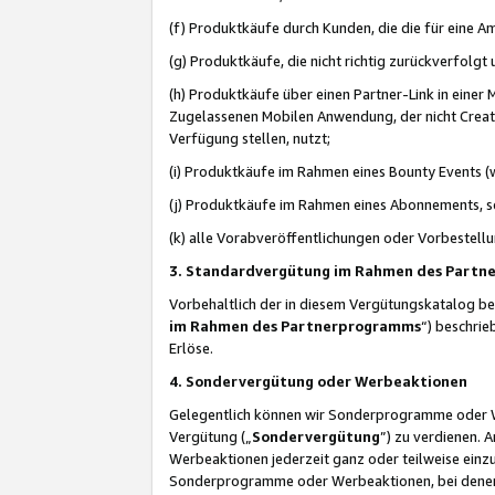
(f) Produktkäufe durch Kunden, die die für eine
(g) Produktkäufe, die nicht richtig zurückverfolg
(h) Produktkäufe über einen Partner-Link in einer
Zugelassenen Mobilen Anwendung, der nicht Creator
Verfügung stellen, nutzt;
(i) Produktkäufe im Rahmen eines Bounty Events (w
(j) Produktkäufe im Rahmen eines Abonnements, so
(k) alle Vorabveröffentlichungen oder Vorbestellu
3. Standardvergütung im Rahmen des Part
Vorbehaltlich der in diesem Vergütungskatalog b
im Rahmen des Partnerprogramms
“) beschri
Erlöse.
4. Sondervergütung oder Werbeaktionen
Gelegentlich können wir Sonderprogramme oder Wer
Vergütung („
Sondervergütung
”) zu verdienen. 
Werbeaktionen jederzeit ganz oder teilweise einz
Sonderprogramme oder Werbeaktionen, bei denen e