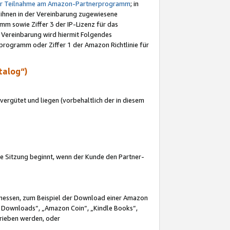
ur Teilnahme am Amazon-Partnerprogramm
; in
 ihnen in der Vereinbarung zugewiesene
m sowie Ziffer 3 der IP-Lizenz für das
 Vereinbarung wird hiermit Folgendes
programm oder Ziffer 1 der Amazon Richtlinie für
talog“)
ergütet und liegen (vorbehaltlich der in diesem
i die Sitzung beginnt, wenn der Kunde den Partner-
Ermessen, zum Beispiel der Download einer Amazon
 Downloads“, „Amazon Coin“, „Kindle Books“,
trieben werden, oder