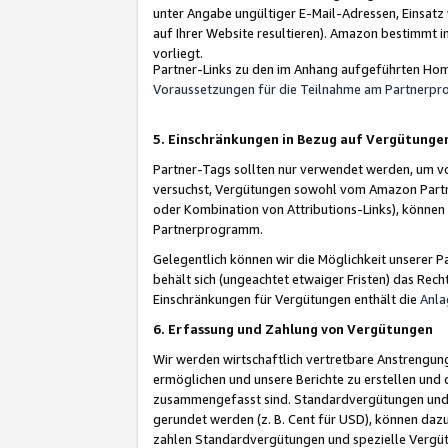
unter Angabe ungültiger E-Mail-Adressen, Einsatz
auf Ihrer Website resultieren). Amazon bestimmt i
vorliegt.
Partner-Links zu den im Anhang aufgeführten Hom
Voraussetzungen für die Teilnahme am Partnerp
5. Einschränkungen in Bezug auf Vergütunge
Partner-Tags sollten nur verwendet werden, um von 
versuchst, Vergütungen sowohl vom Amazon Partn
oder Kombination von Attributions-Links), könne
Partnerprogramm.
Gelegentlich können wir die Möglichkeit unsere
behält sich (ungeachtet etwaiger Fristen) das Rec
Einschränkungen für Vergütungen enthält die
Anla
6. Erfassung und Zahlung von Vergütungen
Wir werden wirtschaftlich vertretbare Anstrengu
ermöglichen und unsere Berichte zu erstellen und 
zusammengefasst sind. Standardvergütungen und s
gerundet werden (z. B. Cent für USD), können dazu
zahlen Standardvergütungen und spezielle Vergüt