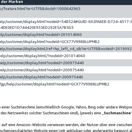
e der Marken
gp/feature.html?ie=UTF8&docId=1000642963
help/customer/display.html?nodeId=548524#GUID-602FA6E8-D724-4317-
64DE0ED1D744420E933ED292E5A7B3D3
elp/customer/display.html?nodeId=201014060
help/customer/display.html?nodeId=GCX77V9988LUPMB2
help/customer/display.html/ref=hp_left_v4_sib?ie=UTF8&nodeId=201909
help/customer/display.html/?nodeId=201014060
help/customer/display.html?nodeId=200975440
help/customer/display.html?nodeId=200975440
help/customer/display.html?nodeId=200975440
/gp/help/customer/display.html?nodeId=GCX77V9988LUPMB2
n einer Suchmaschine (einschließlich Google, Yahoo, Bing oder andere Webp
 des Netzwerkes solcher Suchmaschinen sind), (jeweils eine „
Suchmaschine
nk auf eine Amazon-Website verwiesen werden, der Nutzer über eine zwische
ischengeschalteten Website einen Link anklicken oder anderweitig bewusst a