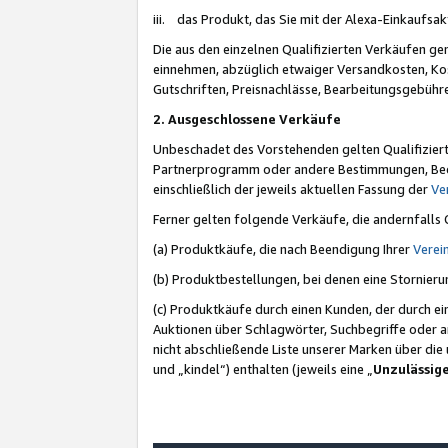
iii. das Produkt, das Sie mit der Alexa-Einkaufsa
Die aus den einzelnen Qualifizierten Verkäufen gen
einnehmen, abzüglich etwaiger Versandkosten, Ko
Gutschriften, Preisnachlässe, Bearbeitungsgebühr
2. Ausgeschlossene Verkäufe
Unbeschadet des Vorstehenden gelten Qualifiziert
Partnerprogramm oder andere Bestimmungen, Beding
einschließlich der jeweils aktuellen Fassung der
Ve
Ferner gelten folgende Verkäufe, die andernfalls
(a) Produktkäufe, die nach Beendigung Ihrer
Verei
(b) Produktbestellungen, bei denen eine Stornier
(c) Produktkäufe durch einen Kunden, der durch e
Auktionen über Schlagwörter, Suchbegriffe oder a
nicht abschließende Liste unserer Marken über di
und „kindel“) enthalten (jeweils eine „
Unzulässig