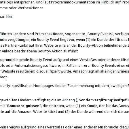
skatalogs entsprechen, und laut Programmdokumentation im Hinblick auf Pr
amme oder Werbeaktionen.
bar:
hier
.
führten Ländern sind Prämienaktionen, sogenannte „Bounty Events“, verfügb
Sondervergütungen; ein Bounty Event liegt vor, wenn (1) ein Kunde der für da
nes Partner-Links auf Ihrer Website eine an der Bounty-Aktion teilnehmende 
er Anlage beschriebene Bounty-Aktion ausführt.
ugrundeliegende Bounty Event aufgrund eines Verstoßes oder anderen Miss
ots oder Automatisierungssoftware, im Falle mehrerer Bounty Events einer e
r Website resultieren) disqualifiziert wurde. Amazon legt im alleinigen Ermess
iegt.
n Bounty-spezifischen Homepages sind im Zusammenhang mit dem jeweiligen
sgewählten Ländern verfügbar, die im
Anhang
(„
Sondervergütung
“)aufgefüh
it "
Bonusereignissen
", die eintreten, wenn (1) ein Kunde, der für das Bon
bsite auf die Amazon-Website klickt und (2) der Kunde während der sich dar
usereignis aufgrund eines Verstoßes oder eines anderen Missbrauchs disqua