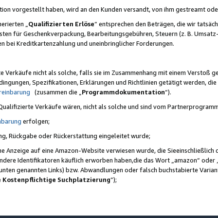
ktion vorgestellt haben, wird an den Kunden versandt, von ihm gestreamt od
erierten „
Qualifizierten Erlöse
“ entsprechen den Beträgen, die wir tatsäch
sten für Geschenkverpackung, Bearbeitungsgebühren, Steuern (z. B. Umsatz-
en bei Kreditkartenzahlung und uneinbringlicher Forderungen.
e Verkäufe nicht als solche, falls sie im Zusammenhang mit einem Verstoß 
ungen, Spezifikationen, Erklärungen und Richtlinien getätigt werden, die 
reinbarung
(zusammen die „
Programmdokumentation
“).
 Qualifizierte Verkäufe wären, nicht als solche und sind vom Partnerprogra
nbarung
erfolgen;
ung, Rückgabe oder Rückerstattung eingeleitet wurde;
ine Anzeige auf eine Amazon-Website verwiesen wurde, die Sieeinschließlich
ndere Identifikatoren käuflich erworben haben,die das Wort „amazon“ oder 
e unten genannten Links) bzw. Abwandlungen oder falsch buchstabierte Varia
e Kostenpflichtige Suchplatzierung
”);