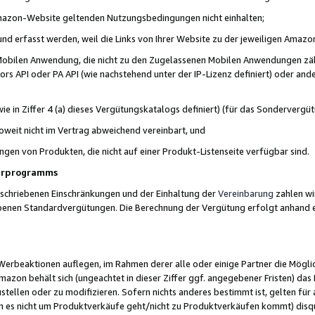
 Amazon-Website geltenden Nutzungsbedingungen nicht einhalten;
t und erfasst werden, weil die Links von Ihrer Website zu der jeweiligen Am
 Mobilen Anwendung, die nicht zu den Zugelassenen Mobilen Anwendungen zählt
s API oder PA API (wie nachstehend unter der IP-Lizenz definiert) oder ander
ie in Ziffer 4 (a) dieses Vergütungskatalogs definiert) (für das Sonderverg
weit nicht im Vertrag abweichend vereinbart, und
ngen von Produkten, die nicht auf einer Produkt-Listenseite verfügbar sind.
nerprogramms
eschriebenen Einschränkungen und der Einhaltung der
Vereinbarung
zahlen wir
ebenen Standardvergütungen. Die Berechnung der Vergütung erfolgt anhand e
beaktionen auflegen, im Rahmen derer alle oder einige Partner die Möglichk
Amazon behält sich (ungeachtet in dieser Ziffer ggf. angegebener Fristen) d
ustellen oder zu modifizieren. Sofern nichts anderes bestimmt ist, gelten 
s nicht um Produktverkäufe geht/nicht zu Produktverkäufen kommt) disqua