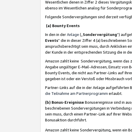
Wesentlichen denen in Ziffer 2 dieses Vergütung
ebenso im Wesentlichen analog für Sonderprogr
Folgende Sondervergütungen sind derzeit verfüg
(a) Bounty Events
In den in der
Anlage
(„
Sondervergütung
“) aufge
Events
“ die in dieser Ziffer 4 (a) beschriebenen 
anspruchsberechtigt sein muss, durch Anklicken ei
der Kunde in der entsprechenden Sitzung die in d
Amazon zahlt keine Sondervergütung, wenn das z
Angabe ungültiger E-Mail-Adressen, Einsatz von B
Bounty Events, die nicht aus Partner-Links auf Ihre
gegeben ist oder ein Verstoß oder Missbrauch vorl
Partner-Links auf die in der Anlage aufgeführte
die Teilnahme am Partnerprogramm
erlaubt.
(b) Bonus-Ereignisse
Bonusereignisse sind in au
beschriebenen Sondervergütungen in Verbindung m
sein muss, durch einen Partner-Link auf Ihrer We
Bonusaktion durchführt.
Amazon zahlt keine Sondervergütung, wenn ein Bon