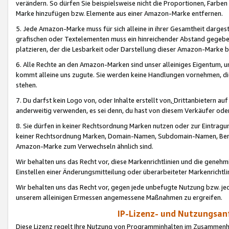
verändern. So dürfen Sie beispielsweise nicht die Proportionen, Farb
Marke hinzufügen bzw. Elemente aus einer Amazon-Marke entfernen.
5. Jede Amazon-Marke muss für sich alleine in ihrer Gesamtheit darge
grafischen oder Textelementen muss ein hinreichender Abstand gegebe
platzieren, der die Lesbarkeit oder Darstellung dieser Amazon-Marke b
6. Alle Rechte an den Amazon-Marken sind unser alleiniges Eigentum, 
kommt alleine uns zugute. Sie werden keine Handlungen vornehmen, 
stehen.
7. Du darfst kein Logo von, oder Inhalte erstellt von,
Drittanbietern au
anderweitig verwenden, es sei denn, du hast von diesem Verkäufer oder
8. Sie dürfen in keiner Rechtsordnung Marken nutzen oder zur Eintragu
keiner Rechtsordnung Marken, Domain-Namen, Subdomain-Namen, Benu
Amazon-Marke zum Verwechseln ähnlich sind.
Wir behalten uns das Recht vor, diese Markenrichtlinien und die gene
Einstellen einer Änderungsmitteilung oder überarbeiteter Markenricht
Wir behalten uns das Recht vor, gegen jede unbefugte Nutzung bzw. jede 
unserem alleinigen Ermessen angemessene Maßnahmen zu ergreifen.
IP-Lizenz- und Nutzungsan
Diese Lizenz regelt Ihre Nutzung von Programminhalten im Zusammen