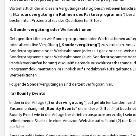
Vorbehaltlich der in diesem Vergütungskatalog beschriebenen Einschr
(„
Standardvergütung im Rahmen des Partnerprogramms
“) besc
bestimmten Prozentsatzes der Qualifizierten Erlöse.
4. Sondervergütung oder Werbeaktionen
Gelegentlich können wir Sonderprogramme oder Werbeaktionen auflegen,
oder alternative Vergütung („
Sondervergütung
”) zu verdienen. Amazo
Sonderprogramme oder Werbeaktionen jederzeit ganz oder teilweise einz
Sonderprogramme oder Werbeaktionen (auch Sonderprogramme oder We
Produktverkäufen kommt) disqualifizierende Ausschlusstatbestände, di
Programmdokumentation im Hinblick auf Produktverkäufe geltende E
Werbeaktionen.
Folgende Sondervergütungen sind derzeit verfügbar:
hier
.
(a) Bounty Events
In den in der
Anlage
(„
Sondervergütung
“) aufgeführten Ländern sind
Zusammenhang mit „
Bounty Events
“ die in dieser Ziffer 4 (a) besch
Bounty Event wie in der Anlage beschrieben anspruchsberechtigt sein mu
teilnehmende Startseite einer Amazon-Website aufruft und (2) der Kun
ausführt.
Amazon zahlt keine Sondervergütung, wenn das zugrundeliegende Boun