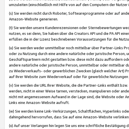
umzuleiten (einschließlich mit Hilfe von auf den Computern der Nutzer i
(s) Sie werden nicht durch Roboter, Softwareprogramme oder auf andere
Amazon-Website generieren.
(t) Sie werden unsere Kundenrezensionen oder Sternebewertungen wed
nutzen, es sei denn, Sie haben über die Creators API und die PA API e
erfüllen die in der Lizenz beschriebenen Voraussetzungen für die Nutzu
(u) Sie werden weder unmittelbar noch mittelbar über Partner-Links P
oder zu Nutzung durch eine andere natürliche oder juristische Person,
Geschäftspartnern nicht gestatten bzw. diese nicht dazu auffordern od
andere natürliche oder juristische Person, unmittelbar oder mittelbar
zu Wiederverkaufs- oder gewerblichen Zwecken (gleich welcher Art) 
auf Ihrer Website zum Wiederverkauf oder für gewerbliche Nutzungen 
(v) Sie werden die URL Ihrer Website, die die Partner-Links enthält b
werden, nicht in einer Weise tarnen, verstecken, manipulieren oder and
nicht mit angemessenem Aufwand in der Lage sind, die Website oder A
Links eine Amazon-Website aufruft.
(w) Sie werden keine Link-Verkürzungen, Schaltflächen, Hyperlinks ode
dahingehend hervorrufen, dass Sie auf eine Amazon-Website verlinken
(x) Auf unser Verlangen hin legen Sie uns eine schriftliche Bestätigung