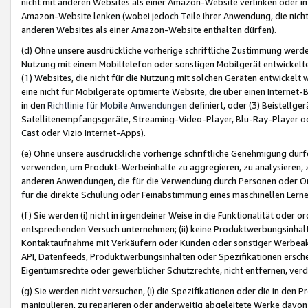
nicht mit anderen Websites als einer Amazon-Website verlinken oder i
Amazon-Website lenken (wobei jedoch Teile Ihrer Anwendung, die nich
anderen Websites als einer Amazon-Website enthalten dürfen).
(d) Ohne unsere ausdrückliche vorherige schriftliche Zustimmung werd
Nutzung mit einem Mobiltelefon oder sonstigen Mobilgerät entwickelt
(1) Websites, die nicht für die Nutzung mit solchen Geräten entwickelt
eine nicht für Mobilgeräte optimierte Website, die über einen Interne
in den
Richtlinie für Mobile Anwendungen
definiert, oder (3) Beistellge
Satellitenempfangsgeräte, Streaming-Video-Player, Blu-Ray-Player ode
Cast oder Vizio Internet-Apps).
(e) Ohne unsere ausdrückliche vorherige schriftliche Genehmigung dürfe
verwenden, um Produkt-Werbeinhalte zu aggregieren, zu analysieren, 
anderen Anwendungen, die für die Verwendung durch Personen oder Or
für die direkte Schulung oder Feinabstimmung eines maschinellen Lern
(f) Sie werden (i) nicht in irgendeiner Weise in die Funktionalität ode
entsprechenden Versuch unternehmen; (ii) keine Produktwerbungsinha
Kontaktaufnahme mit Verkäufern oder Kunden oder sonstiger Werbeaktiv
API, Datenfeeds, Produktwerbungsinhalten oder Spezifikationen erschei
Eigentumsrechte oder gewerblicher Schutzrechte, nicht entfernen, verd
(g) Sie werden nicht versuchen, (i) die Spezifikationen oder die in de
manipulieren, zu reparieren oder anderweitig abgeleitete Werke davon z