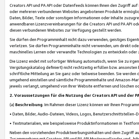
Creators API und PA API oder Datenfeeds können Ihnen den Zugriff auf D
oder mehreren verbundenen Websites angebotenen Produkte ermögliche
Daten, Bilder, Texte oder sonstigen Informationen oder Inhalte zuzugre
anwendbaren Lizenzvereinbarungen für die Creators API und PA API od
diesen verbundenen Websites zur Verfügung gestellt werden.
Sie dürfen den Programminhalt nicht dazu verwenden, geistiges Eigent
verletzen. Sie dürfen Programminhalte nicht verwenden, um direkt ode
maschinelles Lernen oder verwandte Technologien zu entwickeln oder zu
Die Lizenz endet mit sofortiger Wirkung automatisch, wenn Sie zu irg
Vergütungskatalog definiert) nicht rechtzeitig erfüllen bzw. ansonsten
schriftliche Mitteilung an Sie ganz oder teilweise beenden. Sie werden
umgehend einstellen und sämtliche Programminhalte und Amazon-Marke
jeweils verlangt, umgehend von Ihrer Website entfernen und löschen od
2. Voraussetzungen für die Nutzung der Creators API und der P
(a)
Beschreibung
. Im Rahmen dieser Lizenz können wir Ihnen Programmi
• Daten, Bilder, Audio-Dateien, Videos, Logos, Benutzerschnittstellen-
• Textmaterialien, wie beispielsweise Produktinformationen in Textfor
Neben den vorstehenden Produktwerbungsinhalten und dem Zugriff auf 
Zusammenhang mit Creators API und PA API Musterquellcodes und -bibli