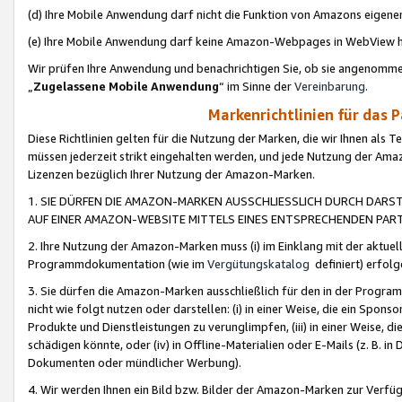
(d) Ihre Mobile Anwendung darf nicht die Funktion von Amazons eige
(e) Ihre Mobile Anwendung darf keine Amazon-Webpages in WebView 
Wir prüfen Ihre Anwendung und benachrichtigen Sie, ob sie angenomm
„
Zugelassene Mobile Anwendung
“ im Sinne der
Vereinbarung
.
Markenrichtlinien für das 
Diese Richtlinien gelten für die Nutzung der Marken, die wir Ihnen als 
müssen jederzeit strikt eingehalten werden, und jede Nutzung der Ama
Lizenzen bezüglich Ihrer Nutzung der Amazon-Marken.
1. SIE DÜRFEN DIE AMAZON-MARKEN AUSSCHLIESSLICH DURCH DARS
AUF EINER AMAZON-WEBSITE MITTELS EINES ENTSPRECHENDEN PART
2. Ihre Nutzung der Amazon-Marken muss (i) im Einklang mit der aktuells
Programmdokumentation (wie im
Vergütungskatalog
definiert) erfolg
3. Sie dürfen die Amazon-Marken ausschließlich für den in der Progr
nicht wie folgt nutzen oder darstellen: (i) in einer Weise, die ein Spo
Produkte und Dienstleistungen zu verunglimpfen, (iii) in einer Weise
schädigen könnte, oder (iv) in Offline-Materialien oder E-Mails (z. B.
Dokumenten oder mündlicher Werbung).
4. Wir werden Ihnen ein Bild bzw. Bilder der Amazon-Marken zur Verfüg