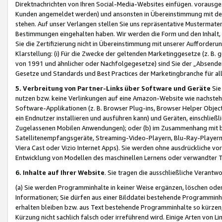
Direktnachrichten von Ihren Social-Media-Websites einfügen. vorausg
Kunden angemeldet werden) und ansonsten in Übereinstimmung mit der
stehen. Auf unser Verlangen stellen Sie uns repräsentative Mustermater
Bestimmungen eingehalten haben. Wir werden die Form und den Inhalt, di
Sie die Zertifizierung nicht in Übereinstimmung mit unserer Aufforderu
Klarstellung: (i) Für die Zwecke der geltenden Marketinggesetze (z. 
von 1991 und ähnlicher oder Nachfolgegesetze) sind Sie der „Absender“ j
Gesetze und Standards und Best Practices der Marketingbranche für 
5. Verbreitung von Partner-Links über Software und Geräte
Sie
nutzen bzw. keine Verlinkungen auf eine Amazon-Website wie nachsteh
Software-Applikationen (z. B. Browser Plug-ins, Browser Helper Objec
ein Endnutzer installieren und ausführen kann) und Geräten, einschlie
Zugelassenen Mobilen Anwendungen); oder (b) im Zusammenhang mit bzw.
Satellitenempfangsgeräte, Streaming-Video-Playern, Blu-Ray-Playern 
Viera Cast oder Vizio Internet Apps). Sie werden ohne ausdrückliche v
Entwicklung von Modellen des maschinellen Lernens oder verwandter 
6. Inhalte auf Ihrer Website
. Sie tragen die ausschließliche Verantwo
(a) Sie werden Programminhalte in keiner Weise ergänzen, löschen oder
Informationen; Sie dürfen aus einer Bilddatei bestehende Programminhal
erhalten bleiben bzw. aus Text bestehende Programminhalte so kürzen, 
Kürzung nicht sachlich falsch oder irreführend wird. Einige Arten von L