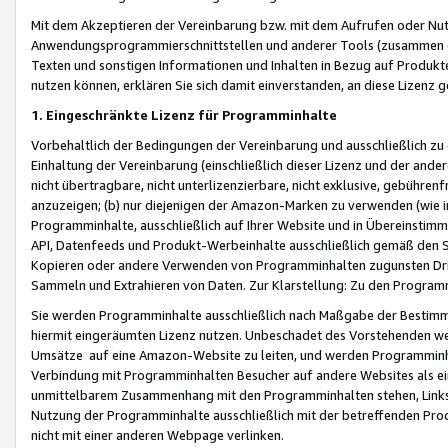
Mit dem Akzeptieren der Vereinbarung bzw. mit dem Aufrufen oder Nutz
Anwendungsprogrammierschnittstellen und anderer Tools (zusammen die
Texten und sonstigen Informationen und Inhalten in Bezug auf Produkte
nutzen können, erklären Sie sich damit einverstanden, an diese Lizenz 
1. Eingeschränkte Lizenz für Programminhalte
Vorbehaltlich der Bedingungen der Vereinbarung und ausschließlich z
Einhaltung der Vereinbarung (einschließlich dieser Lizenz und der ande
nicht übertragbare, nicht unterlizenzierbare, nicht exklusive, gebühren
anzuzeigen; (b) nur diejenigen der Amazon-Marken zu verwenden (wie in 
Programminhalte, ausschließlich auf Ihrer Website und in Übereinstimmu
API, Datenfeeds und Produkt-Werbeinhalte ausschließlich gemäß den Spe
Kopieren oder andere Verwenden von Programminhalten zugunsten Dri
Sammeln und Extrahieren von Daten. Zur Klarstellung: Zu den Program
Sie werden Programminhalte ausschließlich nach Maßgabe der Besti
hiermit eingeräumten Lizenz nutzen. Unbeschadet des Vorstehenden we
Umsätze auf eine Amazon-Website zu leiten, und werden Programminhal
Verbindung mit Programminhalten Besucher auf andere Websites als ein
unmittelbarem Zusammenhang mit den Programminhalten stehen, Links z
Nutzung der Programminhalte ausschließlich mit der betreffenden Pr
nicht mit einer anderen Webpage verlinken.