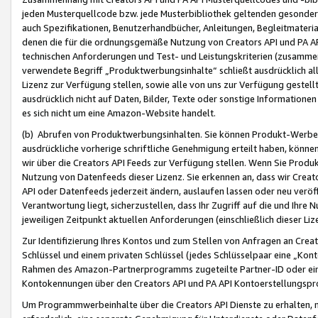
jeden Musterquellcode bzw. jede Musterbibliothek geltenden gesonder
auch Spezifikationen, Benutzerhandbücher, Anleitungen, Begleitmaterial
denen die für die ordnungsgemäße Nutzung von Creators API und PA A
technischen Anforderungen und Test- und Leistungskriterien (zusammen
verwendete Begriff „Produktwerbungsinhalte“ schließt ausdrücklich al
Lizenz zur Verfügung stellen, sowie alle von uns zur Verfügung gestel
ausdrücklich nicht auf Daten, Bilder, Texte oder sonstige Informatione
es sich nicht um eine Amazon-Website handelt.
(b) Abrufen von Produktwerbungsinhalten. Sie können Produkt-Werbein
ausdrückliche vorherige schriftliche Genehmigung erteilt haben, könn
wir über die Creators API Feeds zur Verfügung stellen. Wenn Sie Produk
Nutzung von Datenfeeds dieser Lizenz. Sie erkennen an, dass wir Creat
API oder Datenfeeds jederzeit ändern, auslaufen lassen oder neu veröffe
Verantwortung liegt, sicherzustellen, dass Ihr Zugriff auf die und Ihr
jeweiligen Zeitpunkt aktuellen Anforderungen (einschließlich dieser Liz
Zur Identifizierung Ihres Kontos und zum Stellen von Anfragen an Crea
Schlüssel und einem privaten Schlüssel (jedes Schlüsselpaar eine „Kon
Rahmen des Amazon-Partnerprogramms zugeteilte Partner-ID oder ein
Kontokennungen über den Creators API und PA API Kontoerstellungspro
Um Programmwerbeinhalte über die Creators API Dienste zu erhalten, m