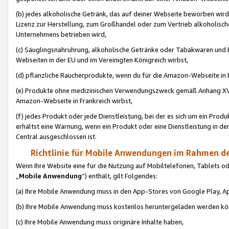
(b) jedes alkoholische Getränk, das auf deiner Webseite beworben wird
Lizenz zur Herstellung, zum Großhandel oder zum Vertrieb alkoholisch
Unternehmens betrieben wird,
(c) Säuglingsnahruhrung, alkoholische Getränke oder Tabakwaren und E
Webseiten in der EU und im Vereinigten Königreich wirbst,
(d) pflanzliche Raucherprodukte, wenn du für die Amazon-Webseite in B
(e) Produkte ohne medizinischen Verwendungszweck gemäß Anhang XVI 
Amazon-Webseite in Frankreich wirbst,
(f) jedes Produkt oder jede Dienstleistung, bei der es sich um ein Prod
erhältst eine Warnung, wenn ein Produkt oder eine Dienstleistung in de
Central ausgeschlossen ist.
Richtlinie für Mobile Anwendungen im Rahmen de
Wenn Ihre Website eine für die Nutzung auf Mobiltelefonen, Tablets 
„
Mobile Anwendung
“) enthält, gilt Folgendes:
(a) Ihre Mobile Anwendung muss in den App-Stores von Google Play, A
(b) Ihre Mobile Anwendung muss kostenlos heruntergeladen werden könn
(c) Ihre Mobile Anwendung muss originäre Inhalte haben,