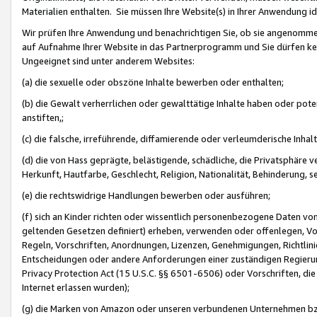
Materialien enthalten. Sie müssen Ihre Website(s) in Ihrer Anwendung ide
Wir prüfen Ihre Anwendung und benachrichtigen Sie, ob sie angenommen
auf Aufnahme Ihrer Website in das Partnerprogramm und Sie dürfen kei
Ungeeignet sind unter anderem Websites:
(a) die sexuelle oder obszöne Inhalte bewerben oder enthalten;
(b) die Gewalt verherrlichen oder gewalttätige Inhalte haben oder pot
anstiften,;
(c) die falsche, irreführende, diffamierende oder verleumderische Inha
(d) die von Hass geprägte, belästigende, schädliche, die Privatsphäre v
Herkunft, Hautfarbe, Geschlecht, Religion, Nationalität, Behinderung, 
(e) die rechtswidrige Handlungen bewerben oder ausführen;
(f) sich an Kinder richten oder wissentlich personenbezogene Daten vo
geltenden Gesetzen definiert) erheben, verwenden oder offenlegen, Vo
Regeln, Vorschriften, Anordnungen, Lizenzen, Genehmigungen, Richtlini
Entscheidungen oder andere Anforderungen einer zuständigen Regierung
Privacy Protection Act (15 U.S.C. §§ 6501-6506) oder Vorschriften, di
Internet erlassen wurden);
(g) die Marken von Amazon oder unseren verbundenen Unternehmen b