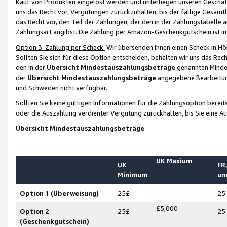
Kauf von Produkten eingelöst werden und unterliegen unseren Geschäf
uns das Recht vor, Vergütungen zurückzuhalten, bis der fällige Gesamt
das Recht vor, den Teil der Zahlungen, der den in der Zahlungstabelle 
Zahlungsart angibst. Die Zahlung per Amazon-Geschenkgutschein ist in
Option 3: Zahlung per Scheck.
Wir übersenden Ihnen einen Scheck in Höh
Sollten Sie sich für diese Option entscheiden, behalten wir uns das Rec
den in der
Übersicht Mindestauszahlungsbeträge
genannten Mindest
der
Übersicht Mindestauszahlungsbeträge
angegebene Bearbeitung
und Schweden nicht verfügbar.
Sollten Sie keine gültigen Informationen für die Zahlungsoption bereit
oder die Auszahlung verdienter Vergütung zurückhalten, bis Sie eine A
Übersicht Mindestauszahlungsbeträge
UK Maxium
UK
FR,
Minimum
un
Option 1 (Überweisung)
25£
25
£5,000
Option 2
25£
25
(Geschenkgutschein)