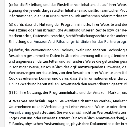
(c) für die Erstellung und das Einstellen von Inhalten, die auf Ihrer We
Eignung der jeweils dargestellten Inhalte (einschließlich sämtlicher 
Informationen, die Sie in einen Partner-Link aufnehmen oder mit diese
(d) dafür, dass die Nutzung der Programminhalte, Ihrer Website und des 
Verletzung oder missbräuchliche Ausübung unserer Rechte bzw. der Recht
Markenrechte, Datenschutzrechte, Veröffentlichungsrechte oder anderer
Einhaltung der
Amazon Anti-Fälschungsrichtlinien für das Partnerpro
(e) dafür, die Verwendung von Cookies, Pixeln und anderen Technologien
Besuchern gesammelten Daten in Übereinstimmung mit den geltenden Ge
und angemessen darzustellen und auf andere Weise die geltenden geset
in sonstiger Weise, einschließlich des ggf. anzuzeigenden Hinweises, d
Werbeanzeigen bereitstellen, von den Besuchern Ihrer Website unmitte
Cookies erkennen können und dafür, dass Sie Informationen über die v
Online-Werbung bereitstellen, soweit nach den anwendbaren gesetzlic
(f) für Ihre Nutzung, der Programminhalte und der Amazon-Marken, u
4. Werbeeinschränkungen.
Sie werden sich nicht an Werbe-, Market
Unternehmen oder in Verbindung mit einer Amazon-Website oder dem Pa
Vereinbarung
gestattet sind. Sie werden sich nicht an Werbeaktivitäten
Logos von uns oder unseren Partnern (einschließlich Amazon-Marken), 
E-Books, physischen Postsendungen, physischen Dokumenten oder in 