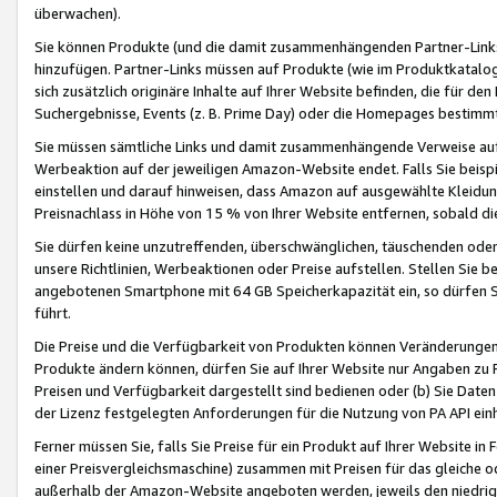
überwachen).
Sie können Produkte (und die damit zusammenhängenden Partner-Links)
hinzufügen. Partner-Links müssen auf Produkte (wie im Produktkatalog de
sich zusätzlich originäre Inhalte auf Ihrer Website befinden, die für 
Suchergebnisse, Events (z. B. Prime Day) oder die Homepages bestimmte
Sie müssen sämtliche Links und damit zusammenhängende Verweise auf z
Werbeaktion auf der jeweiligen Amazon-Website endet. Falls Sie beisp
einstellen und darauf hinweisen, dass Amazon auf ausgewählte Kleidun
Preisnachlass in Höhe von 15 % von Ihrer Website entfernen, sobald di
Sie dürfen keine unzutreffenden, überschwänglichen, täuschenden od
unsere Richtlinien, Werbeaktionen oder Preise aufstellen. Stellen Sie 
angebotenen Smartphone mit 64 GB Speicherkapazität ein, so dürfen S
führt.
Die Preise und die Verfügbarkeit von Produkten können Veränderungen 
Produkte ändern können, dürfen Sie auf Ihrer Website nur Angaben zu P
Preisen und Verfügbarkeit dargestellt sind bedienen oder (b) Sie Daten
der Lizenz festgelegten Anforderungen für die Nutzung von PA API einh
Ferner müssen Sie, falls Sie Preise für ein Produkt auf Ihrer Website in 
einer Preisvergleichsmaschine) zusammen mit Preisen für das gleiche o
außerhalb der Amazon-Website angeboten werden, jeweils den niedrigst