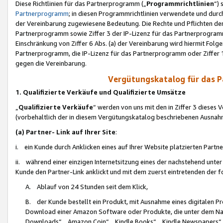
Diese Richtlinien für das Partnerprogramm („
Programmrichtlinien
“)
Partnerprogramm
; in diesen Programmrichtlinien verwendete und durch
der Vereinbarung zugewiesene Bedeutung. Die Rechte und Pflichten de
Partnerprogramm sowie Ziffer 3 der IP-Lizenz für das Partnerprogram
Einschränkung von Ziffer 6 Abs. (a) der Vereinbarung wird hiermit Fol
Partnerprogramm, die IP-Lizenz für das Partnerprogramm oder Ziffer 1
gegen die Vereinbarung.
Vergütungskatalog für das 
1. Qualifizierte Verkäufe und Qualifizierte Umsätze
„
Qualifizierte Verkäufe
“ werden von uns mit den in Ziffer 3 diese
(vorbehaltlich der in diesem Vergütungskatalog beschriebenen Ausnah
(a) Partner- Link auf Ihrer Site
:
i. ein Kunde durch Anklicken eines auf Ihrer Website platzierten Part
ii. während einer einzigen Internetsitzung eines der nachstehend unter (i)
Kunde den Partner-Link anklickt und mit dem zuerst eintretenden der f
A. Ablauf von 24 Stunden seit dem Klick,
B. der Kunde bestellt ein Produkt, mit Ausnahme eines digitalen P
Download einer Amazon Software oder Produkte, die unter dem N
Downloads“, „Amazon Coin“, „Kindle Books“, „Kindle Newspapers“, „