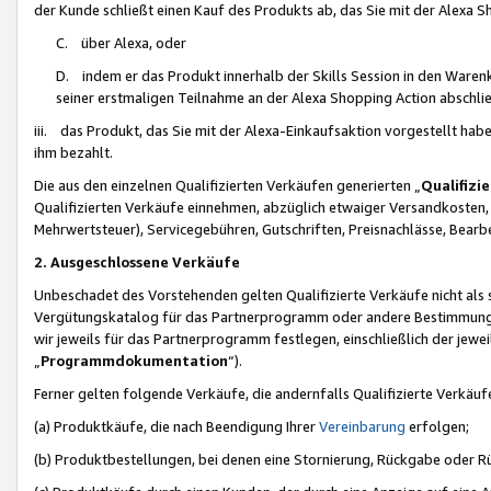
der Kunde schließt einen Kauf des Produkts ab, das Sie mit der Alexa 
C. über Alexa, oder
D. indem er das Produkt innerhalb der Skills Session in den Waren
seiner erstmaligen Teilnahme an der Alexa Shopping Action abschlie
iii. das Produkt, das Sie mit der Alexa-Einkaufsaktion vorgestellt ha
ihm bezahlt.
Die aus den einzelnen Qualifizierten Verkäufen generierten „
Qualifizi
Qualifizierten Verkäufe einnehmen, abzüglich etwaiger Versandkosten
Mehrwertsteuer), Servicegebühren, Gutschriften, Preisnachlässe, Bear
2. Ausgeschlossene Verkäufe
Unbeschadet des Vorstehenden gelten Qualifizierte Verkäufe nicht als
Vergütungskatalog für das Partnerprogramm oder andere Bestimmungen,
wir jeweils für das Partnerprogramm festlegen, einschließlich der jewe
„
Programmdokumentation
“).
Ferner gelten folgende Verkäufe, die andernfalls Qualifizierte Verkä
(a) Produktkäufe, die nach Beendigung Ihrer
Vereinbarung
erfolgen;
(b) Produktbestellungen, bei denen eine Stornierung, Rückgabe oder R