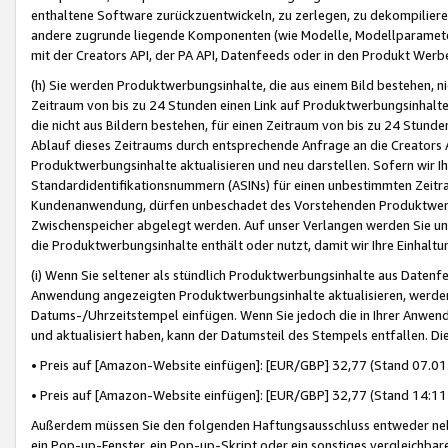
enthaltene Software zurückzuentwickeln, zu zerlegen, zu dekompilier
andere zugrunde liegende Komponenten (wie Modelle, Modellparameter
mit der Creators API, der PA API, Datenfeeds oder in den Produkt Werb
(h) Sie werden Produktwerbungsinhalte, die aus einem Bild bestehen, ni
Zeitraum von bis zu 24 Stunden einen Link auf Produktwerbungsinhalte
die nicht aus Bildern bestehen, für einen Zeitraum von bis zu 24 Stund
Ablauf dieses Zeitraums durch entsprechende Anfrage an die Creators 
Produktwerbungsinhalte aktualisieren und neu darstellen. Sofern wir Ih
Standardidentifikationsnummern (ASINs) für einen unbestimmten Zeitra
Kundenanwendung, dürfen unbeschadet des Vorstehenden Produktwerbu
Zwischenspeicher abgelegt werden. Auf unser Verlangen werden Sie un
die Produktwerbungsinhalte enthält oder nutzt, damit wir Ihre Einhalt
(i) Wenn Sie seltener als stündlich Produktwerbungsinhalte aus Datenfe
Anwendung angezeigten Produktwerbungsinhalte aktualisieren, werden 
Datums-/Uhrzeitstempel einfügen. Wenn Sie jedoch die in Ihrer Anwe
und aktualisiert haben, kann der Datumsteil des Stempels entfallen. Dies
• Preis auf [Amazon-Website einfügen]: [EUR/GBP] 32,77 (Stand 07.01.
• Preis auf [Amazon-Website einfügen]: [EUR/GBP] 32,77 (Stand 14:11 
Außerdem müssen Sie den folgenden Haftungsausschluss entweder neb
ein Pop-up-Fenster, ein Pop-up-Skript oder ein sonstiges vergleichba