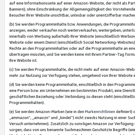
auf eine Informationsseite auf einer Amazon-Website, der nicht als Part
Bannern); ohne Einschränkung der Allgemeingültigkeit des Vorstehende
Besucher Ihrer Website unsichtbar, unlesbar oder unentzifferbar mache
(b) Sie werden Programminhalte bzw. Anwendungen, die Programminhalt
anzeigen, weder verkaufen noch weiterverkaufen, weitergeben, unterli
innerhalb von Werbung außerhalb Ihrer Website (einschließlich Werbun
Website oder einem Dienst (einschließlich Social Networking-Website
Rechte an den Programminhalten oder auf die Programminhalte an eine a
übertragen müssten, und Sie werden keine mit Ihrem Partner-Tag formati
Ihre Website ist.
(c) Sie werden Programminhalte, die nicht mehr auf einer Amazon-Websit
mehr zur Nutzung zur Verfügung stehen, umgehend von Ihrer Website e
(d) Sie werden keine Programminhalte, einschließlich in den Programmin
eine Person bzw. ein Unternehmen ein bestimmtes Produkt, eine Dienstle
geschäftlichen Beziehung oder Verbindung zu diesen steht (einschließli
Programminhalten).
(e) Sie werden Amazon-Marken (wie in den
Markenrichtlinien
definiert) 
„ammazon“, „amaozn“ und „kindel“) nicht zwecks Nutzung in einer Suc
Versuch unternehmen). Zusätzlich zu sonstigen Amazon zur Verfügung 
sorgen, dass von uns benannte Suchmaschinen Geschützte Begriffe (wie 