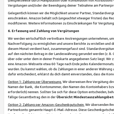
(beispielsweise durch Manipulation oder Kombination von Attributions-
Vergütungen und/oder der Beendigung deiner Teilnahme am Partnerp
Gelegentlich können wir die Möglichkeit unserer Partner, Standardv
einschränken. Amazon behält sich (ungeachtet etwaiger Fristen) das Re
modifizieren. Weitere Informationen zu Einschränkungen für Vergütung
6. Erfassung und Zahlung von Vergütungen
Wir werden wirtschaftlich vertretbare Anstrengungen unternehmen, um 
Nachverfolgung zu ermöglichen und unsere Berichte zu erstellen und di
diesem Monat verdient hast, zusammengefasst sind. Standardvergütung
auf den nächsten Betrag in der Landeswährung gerundet werden (z. B. C
über oder unter dem in deiner Preiskarte angegebenen Satz liegt. Wir
eine Amazon-Webseite etwa 60 Tage nach Ende jedes Kalendermonats, i
wurden. Du kannst wählen, ob du Zahlungen in einer anderen Währung
dafür entscheidest, erklärst du dich damit einverstanden, dass die K
Option 1: Zahlung per Überweisung.
Wir überweisen Ihre Vergütung dir
Namen der Bank, die Kontonummer, den Namen des Kontoinhabers bzw. a
erforderlich) nennen. Sollten Sie sich für diese Option entscheiden, be
fällige Gesamtbetrag den in der
Übersicht Mindestauszahlungsbet
Option 2: Zahlung per Amazon-Geschenkgutschein.
Wir übersenden Ihne
Partnerkonto genannte Haupt-E-Mail-Adresse. Diese Geschenkgutschei