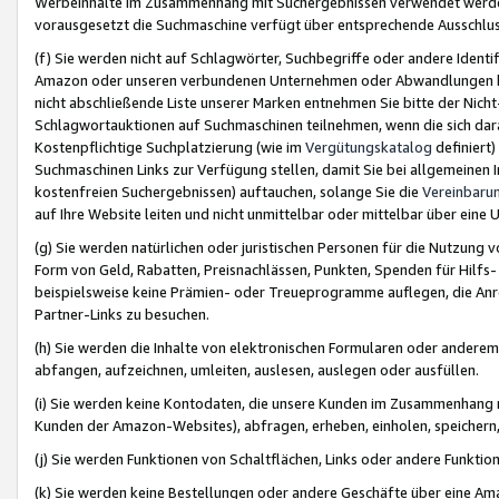
Werbeinhalte im Zusammenhang mit Suchergebnissen verwendet werden,
vorausgesetzt die Suchmaschine verfügt über entsprechende Ausschlu
(f) Sie werden nicht auf Schlagwörter, Suchbegriffe oder andere Ident
Amazon oder unseren verbundenen Unternehmen oder Abwandlungen bzw
nicht abschließende Liste unserer Marken entnehmen Sie bitte der Nich
Schlagwortauktionen auf Suchmaschinen teilnehmen, wenn die sich da
Kostenpflichtige Suchplatzierung (wie im
Vergütungskatalog
definiert
Suchmaschinen Links zur Verfügung stellen, damit Sie bei allgemeinen I
kostenfreien Suchergebnissen) auftauchen, solange Sie die
Vereinbaru
auf Ihre Website leiten und nicht unmittelbar oder mittelbar über eine
(g) Sie werden natürlichen oder juristischen Personen für die Nutzung 
Form von Geld, Rabatten, Preisnachlässen, Punkten, Spenden für Hilfs
beispielsweise keine Prämien- oder Treueprogramme auflegen, die Anrei
Partner-Links zu besuchen.
(h) Sie werden die Inhalte von elektronischen Formularen oder anderem M
abfangen, aufzeichnen, umleiten, auslesen, auslegen oder ausfüllen.
(i) Sie werden keine Kontodaten, die unsere Kunden im Zusammenhang 
Kunden der Amazon-Websites), abfragen, erheben, einholen, speichern,
(j) Sie werden Funktionen von Schaltflächen, Links oder andere Funkti
(k) Sie werden keine Bestellungen oder andere Geschäfte über eine Ama