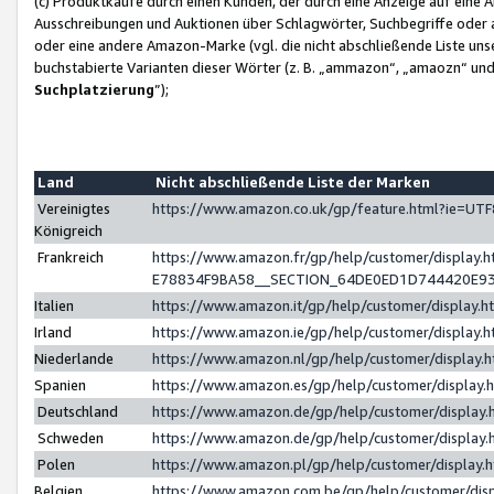
(c) Produktkäufe durch einen Kunden, der durch eine Anzeige auf eine 
Ausschreibungen und Auktionen über Schlagwörter, Suchbegriffe oder 
oder eine andere Amazon-Marke (vgl. die nicht abschließende Liste un
buchstabierte Varianten dieser Wörter (z. B. „ammazon“, „amaozn“ und „
Suchplatzierung
”);
Land
Nicht abschließende Liste der Marken
Vereinigtes
https://www.amazon.co.uk/gp/feature.html?ie=U
Königreich
Frankreich
https://www.amazon.fr/gp/help/customer/displa
E78834F9BA58__SECTION_64DE0ED1D744420E9
Italien
https://www.amazon.it/gp/help/customer/display
Irland
https://www.amazon.ie/gp/help/customer/displa
Niederlande
https://www.amazon.nl/gp/help/customer/display
Spanien
https://www.amazon.es/gp/help/customer/display
Deutschland
https://www.amazon.de/gp/help/customer/displa
Schweden
https://www.amazon.de/gp/help/customer/displa
Polen
https://www.amazon.pl/gp/help/customer/display
Belgien
https://www.amazon.com.be/gp/help/customer/d