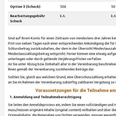
Option 3 (Scheck)
50£
50
Bearbeitungsgebühr
k.A.
k.A
Scheck
Sind auf Ihrem Konto für einen Zeitraum von mindestens drei Jahren kein
Frist von sieben Tagen nach einer entsprechenden Ankündigung die für
Schlussbetrag zurückzuhalten, der dem in der Übersicht Mindestausz
Mindestauszahlungsbetrag entspricht. Ferner können eine etwaig aufg
unterliegen oder durch geltende Verjährungsfristen verfallen.
An Sie unter Abzug bzw. Einbehalt aller in der Vereinbarung beschrieb
Ihnen gemäß der Vereinbarung zustehenden Beträge dar.
Sollten Sie, gleich aus welchem Grund, eine Überschusszahlung erhalte
an Sie im Rahmen der Vereinbarung zukünftig zahlbaren Vergütung zu 
Voraussetzungen für die Teilnahme a
1. Anmeldung und Teilnahmeberechtigung
Sie leiten den Anmeldeprozess ein, indem Sie einen vollständigen und 
muss/müssen originäre Inhalte (original content) enthalten und über d
Originalinhalte, die Materialien von Dritten verwenden, müssen wese