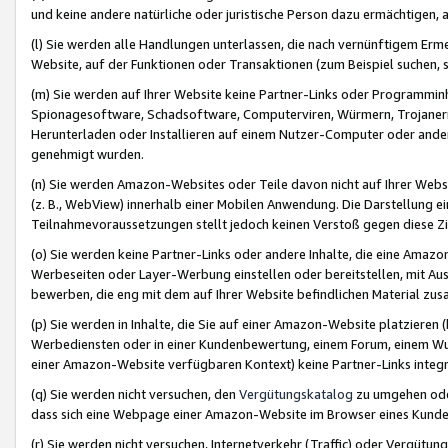
und keine andere natürliche oder juristische Person dazu ermächtigen, a
(l) Sie werden alle Handlungen unterlassen, die nach vernünftigem Erme
Website, auf der Funktionen oder Transaktionen (zum Beispiel suchen, s
(m) Sie werden auf Ihrer Website keine Partner-Links oder Programmin
Spionagesoftware, Schadsoftware, Computerviren, Würmern, Trojaner
Herunterladen oder Installieren auf einem Nutzer-Computer oder ande
genehmigt wurden.
(n) Sie werden Amazon-Websites oder Teile davon nicht auf Ihrer Websi
(z. B., WebView) innerhalb einer Mobilen Anwendung. Die Darstellung ein
Teilnahmevoraussetzungen stellt jedoch keinen Verstoß gegen diese Zif
(o) Sie werden keine Partner-Links oder andere Inhalte, die eine Am
Werbeseiten oder Layer-Werbung einstellen oder bereitstellen, mit Au
bewerben, die eng mit dem auf Ihrer Website befindlichen Material z
(p) Sie werden in Inhalte, die Sie auf einer Amazon-Website platzier
Werbediensten oder in einer Kundenbewertung, einem Forum, einem Wun
einer Amazon-Website verfügbaren Kontext) keine Partner-Links integr
(q) Sie werden nicht versuchen, den
Vergütungskatalog
zu umgehen oder
dass sich eine Webpage einer Amazon-Website im Browser eines Kunden 
(r) Sie werden nicht versuchen, Internetverkehr (Traffic) oder Vergü