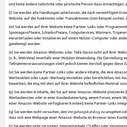
und keine andere natürliche oder juristische Person dazu ermächtigen, a
(l) Sie werden alle Handlungen unterlassen, die nach vernünftigem Erme
Website, auf der Funktionen oder Transaktionen (zum Beispiel suchen, s
(m) Sie werden auf Ihrer Website keine Partner-Links oder Programmin
Spionagesoftware, Schadsoftware, Computerviren, Würmern, Trojaner
Herunterladen oder Installieren auf einem Nutzer-Computer oder ande
genehmigt wurden.
(n) Sie werden Amazon-Websites oder Teile davon nicht auf Ihrer Websi
(z. B., WebView) innerhalb einer Mobilen Anwendung. Die Darstellung ein
Teilnahmevoraussetzungen stellt jedoch keinen Verstoß gegen diese Zif
(o) Sie werden keine Partner-Links oder andere Inhalte, die eine Am
Werbeseiten oder Layer-Werbung einstellen oder bereitstellen, mit Au
bewerben, die eng mit dem auf Ihrer Website befindlichen Material z
(p) Sie werden in Inhalte, die Sie auf einer Amazon-Website platzier
Werbediensten oder in einer Kundenbewertung, einem Forum, einem Wun
einer Amazon-Website verfügbaren Kontext) keine Partner-Links integr
(q) Sie werden nicht versuchen, den
Vergütungskatalog
zu umgehen oder
dass sich eine Webpage einer Amazon-Website im Browser eines Kunden 
(r) Sie werden nicht versuchen, Internetverkehr (Traffic) oder Vergü