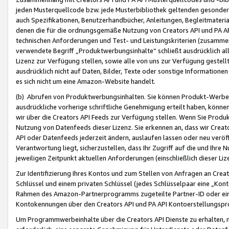
jeden Musterquellcode bzw. jede Musterbibliothek geltenden gesonder
auch Spezifikationen, Benutzerhandbücher, Anleitungen, Begleitmaterial
denen die für die ordnungsgemäße Nutzung von Creators API und PA A
technischen Anforderungen und Test- und Leistungskriterien (zusammen
verwendete Begriff „Produktwerbungsinhalte“ schließt ausdrücklich al
Lizenz zur Verfügung stellen, sowie alle von uns zur Verfügung gestel
ausdrücklich nicht auf Daten, Bilder, Texte oder sonstige Informatione
es sich nicht um eine Amazon-Website handelt.
(b) Abrufen von Produktwerbungsinhalten. Sie können Produkt-Werbein
ausdrückliche vorherige schriftliche Genehmigung erteilt haben, könn
wir über die Creators API Feeds zur Verfügung stellen. Wenn Sie Produk
Nutzung von Datenfeeds dieser Lizenz. Sie erkennen an, dass wir Creat
API oder Datenfeeds jederzeit ändern, auslaufen lassen oder neu veröffe
Verantwortung liegt, sicherzustellen, dass Ihr Zugriff auf die und Ihr
jeweiligen Zeitpunkt aktuellen Anforderungen (einschließlich dieser Liz
Zur Identifizierung Ihres Kontos und zum Stellen von Anfragen an Crea
Schlüssel und einem privaten Schlüssel (jedes Schlüsselpaar eine „Kon
Rahmen des Amazon-Partnerprogramms zugeteilte Partner-ID oder ein
Kontokennungen über den Creators API und PA API Kontoerstellungspro
Um Programmwerbeinhalte über die Creators API Dienste zu erhalten, m