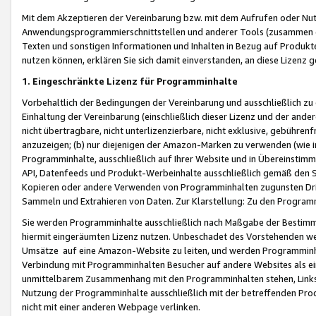
Mit dem Akzeptieren der Vereinbarung bzw. mit dem Aufrufen oder Nutz
Anwendungsprogrammierschnittstellen und anderer Tools (zusammen die
Texten und sonstigen Informationen und Inhalten in Bezug auf Produkte
nutzen können, erklären Sie sich damit einverstanden, an diese Lizenz 
1. Eingeschränkte Lizenz für Programminhalte
Vorbehaltlich der Bedingungen der Vereinbarung und ausschließlich z
Einhaltung der Vereinbarung (einschließlich dieser Lizenz und der ande
nicht übertragbare, nicht unterlizenzierbare, nicht exklusive, gebühren
anzuzeigen; (b) nur diejenigen der Amazon-Marken zu verwenden (wie in 
Programminhalte, ausschließlich auf Ihrer Website und in Übereinstimmu
API, Datenfeeds und Produkt-Werbeinhalte ausschließlich gemäß den Spe
Kopieren oder andere Verwenden von Programminhalten zugunsten Dri
Sammeln und Extrahieren von Daten. Zur Klarstellung: Zu den Program
Sie werden Programminhalte ausschließlich nach Maßgabe der Besti
hiermit eingeräumten Lizenz nutzen. Unbeschadet des Vorstehenden we
Umsätze auf eine Amazon-Website zu leiten, und werden Programminhal
Verbindung mit Programminhalten Besucher auf andere Websites als ein
unmittelbarem Zusammenhang mit den Programminhalten stehen, Links z
Nutzung der Programminhalte ausschließlich mit der betreffenden Pr
nicht mit einer anderen Webpage verlinken.