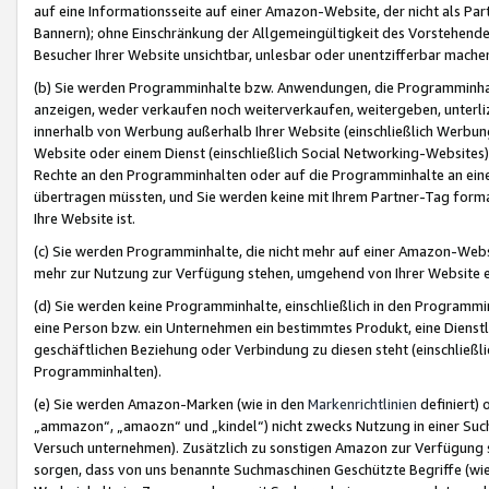
auf eine Informationsseite auf einer Amazon-Website, der nicht als Part
Bannern); ohne Einschränkung der Allgemeingültigkeit des Vorstehende
Besucher Ihrer Website unsichtbar, unlesbar oder unentzifferbar mache
(b) Sie werden Programminhalte bzw. Anwendungen, die Programminhalt
anzeigen, weder verkaufen noch weiterverkaufen, weitergeben, unterli
innerhalb von Werbung außerhalb Ihrer Website (einschließlich Werbun
Website oder einem Dienst (einschließlich Social Networking-Website
Rechte an den Programminhalten oder auf die Programminhalte an eine a
übertragen müssten, und Sie werden keine mit Ihrem Partner-Tag formati
Ihre Website ist.
(c) Sie werden Programminhalte, die nicht mehr auf einer Amazon-Websit
mehr zur Nutzung zur Verfügung stehen, umgehend von Ihrer Website e
(d) Sie werden keine Programminhalte, einschließlich in den Programmin
eine Person bzw. ein Unternehmen ein bestimmtes Produkt, eine Dienstle
geschäftlichen Beziehung oder Verbindung zu diesen steht (einschließli
Programminhalten).
(e) Sie werden Amazon-Marken (wie in den
Markenrichtlinien
definiert) 
„ammazon“, „amaozn“ und „kindel“) nicht zwecks Nutzung in einer Suc
Versuch unternehmen). Zusätzlich zu sonstigen Amazon zur Verfügung 
sorgen, dass von uns benannte Suchmaschinen Geschützte Begriffe (wie 