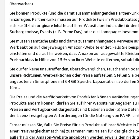
überwachen).
Sie können Produkte (und die damit zusammenhängenden Partner-Links)
hinzufügen. Partner-Links müssen auf Produkte (wie im Produktkatalog de
sich zusätzlich originäre Inhalte auf Ihrer Website befinden, die für 
Suchergebnisse, Events (z. B. Prime Day) oder die Homepages bestimmte
Sie müssen sämtliche Links und damit zusammenhängende Verweise auf z
Werbeaktion auf der jeweiligen Amazon-Website endet. Falls Sie beisp
einstellen und darauf hinweisen, dass Amazon auf ausgewählte Kleidun
Preisnachlass in Höhe von 15 % von Ihrer Website entfernen, sobald di
Sie dürfen keine unzutreffenden, überschwänglichen, täuschenden od
unsere Richtlinien, Werbeaktionen oder Preise aufstellen. Stellen Sie 
angebotenen Smartphone mit 64 GB Speicherkapazität ein, so dürfen S
führt.
Die Preise und die Verfügbarkeit von Produkten können Veränderungen 
Produkte ändern können, dürfen Sie auf Ihrer Website nur Angaben zu P
Preisen und Verfügbarkeit dargestellt sind bedienen oder (b) Sie Daten
der Lizenz festgelegten Anforderungen für die Nutzung von PA API einh
Ferner müssen Sie, falls Sie Preise für ein Produkt auf Ihrer Website in 
einer Preisvergleichsmaschine) zusammen mit Preisen für das gleiche o
außerhalb der Amazon-Website angeboten werden, jeweils den niedrigst