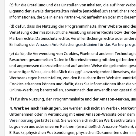
(c) für die Erstellung und das Einstellen von Inhalten, die auf Ihrer We
Eignung der jeweils dargestellten Inhalte (einschließlich sämtlicher 
Informationen, die Sie in einen Partner-Link aufnehmen oder mit diese
(d) dafür, dass die Nutzung der Programminhalte, Ihrer Website und des 
Verletzung oder missbräuchliche Ausübung unserer Rechte bzw. der Recht
Markenrechte, Datenschutzrechte, Veröffentlichungsrechte oder anderer
Einhaltung der
Amazon Anti-Fälschungsrichtlinien für das Partnerpro
(e) dafür, die Verwendung von Cookies, Pixeln und anderen Technologien
Besuchern gesammelten Daten in Übereinstimmung mit den geltenden Ge
und angemessen darzustellen und auf andere Weise die geltenden geset
in sonstiger Weise, einschließlich des ggf. anzuzeigenden Hinweises, d
Werbeanzeigen bereitstellen, von den Besuchern Ihrer Website unmitte
Cookies erkennen können und dafür, dass Sie Informationen über die v
Online-Werbung bereitstellen, soweit nach den anwendbaren gesetzlic
(f) für Ihre Nutzung, der Programminhalte und der Amazon-Marken, u
4. Werbeeinschränkungen.
Sie werden sich nicht an Werbe-, Market
Unternehmen oder in Verbindung mit einer Amazon-Website oder dem Pa
Vereinbarung
gestattet sind. Sie werden sich nicht an Werbeaktivitäten
Logos von uns oder unseren Partnern (einschließlich Amazon-Marken), 
E-Books, physischen Postsendungen, physischen Dokumenten oder in 