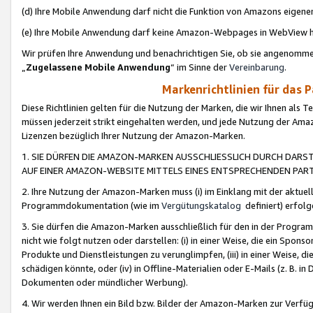
(d) Ihre Mobile Anwendung darf nicht die Funktion von Amazons eige
(e) Ihre Mobile Anwendung darf keine Amazon-Webpages in WebView 
Wir prüfen Ihre Anwendung und benachrichtigen Sie, ob sie angenomm
„
Zugelassene Mobile Anwendung
“ im Sinne der
Vereinbarung
.
Markenrichtlinien für das 
Diese Richtlinien gelten für die Nutzung der Marken, die wir Ihnen als 
müssen jederzeit strikt eingehalten werden, und jede Nutzung der Ama
Lizenzen bezüglich Ihrer Nutzung der Amazon-Marken.
1. SIE DÜRFEN DIE AMAZON-MARKEN AUSSCHLIESSLICH DURCH DARS
AUF EINER AMAZON-WEBSITE MITTELS EINES ENTSPRECHENDEN PART
2. Ihre Nutzung der Amazon-Marken muss (i) im Einklang mit der aktuells
Programmdokumentation (wie im
Vergütungskatalog
definiert) erfolg
3. Sie dürfen die Amazon-Marken ausschließlich für den in der Progr
nicht wie folgt nutzen oder darstellen: (i) in einer Weise, die ein Spo
Produkte und Dienstleistungen zu verunglimpfen, (iii) in einer Weise
schädigen könnte, oder (iv) in Offline-Materialien oder E-Mails (z. B.
Dokumenten oder mündlicher Werbung).
4. Wir werden Ihnen ein Bild bzw. Bilder der Amazon-Marken zur Verfüg