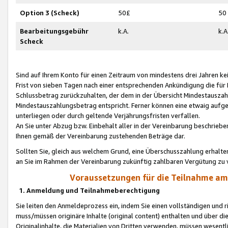
Option 3 (Scheck)
50£
50
Bearbeitungsgebühr
k.A.
k.A
Scheck
Sind auf Ihrem Konto für einen Zeitraum von mindestens drei Jahren kein
Frist von sieben Tagen nach einer entsprechenden Ankündigung die für
Schlussbetrag zurückzuhalten, der dem in der Übersicht Mindestausz
Mindestauszahlungsbetrag entspricht. Ferner können eine etwaig aufg
unterliegen oder durch geltende Verjährungsfristen verfallen.
An Sie unter Abzug bzw. Einbehalt aller in der Vereinbarung beschrieb
Ihnen gemäß der Vereinbarung zustehenden Beträge dar.
Sollten Sie, gleich aus welchem Grund, eine Überschusszahlung erhalte
an Sie im Rahmen der Vereinbarung zukünftig zahlbaren Vergütung zu 
Voraussetzungen für die Teilnahme a
1. Anmeldung und Teilnahmeberechtigung
Sie leiten den Anmeldeprozess ein, indem Sie einen vollständigen und 
muss/müssen originäre Inhalte (original content) enthalten und über d
Originalinhalte, die Materialien von Dritten verwenden, müssen wese