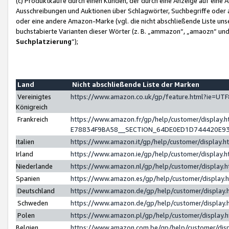
(c) Produktkäufe durch einen Kunden, der durch eine Anzeige auf eine 
Ausschreibungen und Auktionen über Schlagwörter, Suchbegriffe oder 
oder eine andere Amazon-Marke (vgl. die nicht abschließende Liste un
buchstabierte Varianten dieser Wörter (z. B. „ammazon“, „amaozn“ und „
Suchplatzierung
”);
Land
Nicht abschließende Liste der Marken
Vereinigtes
https://www.amazon.co.uk/gp/feature.html?ie=U
Königreich
Frankreich
https://www.amazon.fr/gp/help/customer/displa
E78834F9BA58__SECTION_64DE0ED1D744420E9
Italien
https://www.amazon.it/gp/help/customer/display
Irland
https://www.amazon.ie/gp/help/customer/displa
Niederlande
https://www.amazon.nl/gp/help/customer/display
Spanien
https://www.amazon.es/gp/help/customer/display
Deutschland
https://www.amazon.de/gp/help/customer/displa
Schweden
https://www.amazon.de/gp/help/customer/displa
Polen
https://www.amazon.pl/gp/help/customer/display
Belgien
https://www.amazon.com.be/gp/help/customer/d