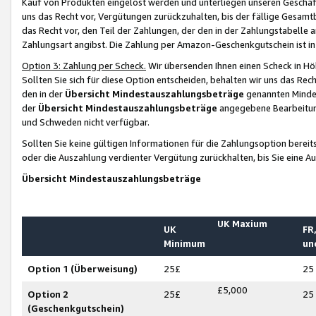
Kauf von Produkten eingelöst werden und unterliegen unseren Geschäf
uns das Recht vor, Vergütungen zurückzuhalten, bis der fällige Gesamt
das Recht vor, den Teil der Zahlungen, der den in der Zahlungstabelle 
Zahlungsart angibst. Die Zahlung per Amazon-Geschenkgutschein ist in
Option 3: Zahlung per Scheck.
Wir übersenden Ihnen einen Scheck in Höh
Sollten Sie sich für diese Option entscheiden, behalten wir uns das Rec
den in der
Übersicht Mindestauszahlungsbeträge
genannten Mindest
der
Übersicht Mindestauszahlungsbeträge
angegebene Bearbeitung
und Schweden nicht verfügbar.
Sollten Sie keine gültigen Informationen für die Zahlungsoption bereit
oder die Auszahlung verdienter Vergütung zurückhalten, bis Sie eine A
Übersicht Mindestauszahlungsbeträge
UK Maxium
UK
FR,
Minimum
un
Option 1 (Überweisung)
25£
25
£5,000
Option 2
25£
25
(Geschenkgutschein)