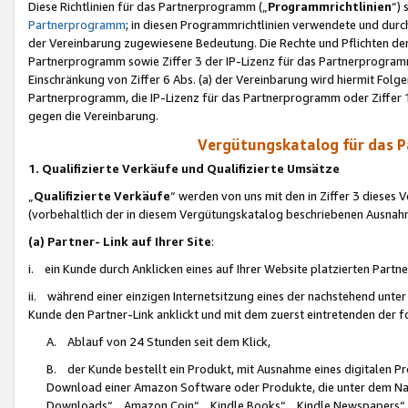
Diese Richtlinien für das Partnerprogramm („
Programmrichtlinien
“)
Partnerprogramm
; in diesen Programmrichtlinien verwendete und durch
der Vereinbarung zugewiesene Bedeutung. Die Rechte und Pflichten de
Partnerprogramm sowie Ziffer 3 der IP-Lizenz für das Partnerprogram
Einschränkung von Ziffer 6 Abs. (a) der Vereinbarung wird hiermit Fol
Partnerprogramm, die IP-Lizenz für das Partnerprogramm oder Ziffer 1
gegen die Vereinbarung.
Vergütungskatalog für das 
1. Qualifizierte Verkäufe und Qualifizierte Umsätze
„
Qualifizierte Verkäufe
“ werden von uns mit den in Ziffer 3 diese
(vorbehaltlich der in diesem Vergütungskatalog beschriebenen Ausnah
(a) Partner- Link auf Ihrer Site
:
i. ein Kunde durch Anklicken eines auf Ihrer Website platzierten Part
ii. während einer einzigen Internetsitzung eines der nachstehend unter (i)
Kunde den Partner-Link anklickt und mit dem zuerst eintretenden der f
A. Ablauf von 24 Stunden seit dem Klick,
B. der Kunde bestellt ein Produkt, mit Ausnahme eines digitalen P
Download einer Amazon Software oder Produkte, die unter dem N
Downloads“, „Amazon Coin“, „Kindle Books“, „Kindle Newspapers“, „