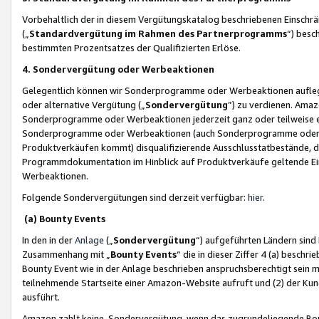
Vorbehaltlich der in diesem Vergütungskatalog beschriebenen Einschr
(„
Standardvergütung im Rahmen des Partnerprogramms
“) besc
bestimmten Prozentsatzes der Qualifizierten Erlöse.
4. Sondervergütung oder Werbeaktionen
Gelegentlich können wir Sonderprogramme oder Werbeaktionen auflegen,
oder alternative Vergütung („
Sondervergütung
”) zu verdienen. Amazo
Sonderprogramme oder Werbeaktionen jederzeit ganz oder teilweise einz
Sonderprogramme oder Werbeaktionen (auch Sonderprogramme oder We
Produktverkäufen kommt) disqualifizierende Ausschlusstatbestände, di
Programmdokumentation im Hinblick auf Produktverkäufe geltende E
Werbeaktionen.
Folgende Sondervergütungen sind derzeit verfügbar:
hier
.
(a) Bounty Events
In den in der
Anlage
(„
Sondervergütung
“) aufgeführten Ländern sind
Zusammenhang mit „
Bounty Events
“ die in dieser Ziffer 4 (a) besch
Bounty Event wie in der Anlage beschrieben anspruchsberechtigt sein mu
teilnehmende Startseite einer Amazon-Website aufruft und (2) der Kun
ausführt.
Amazon zahlt keine Sondervergütung, wenn das zugrundeliegende Boun