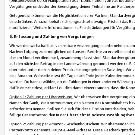
(beispielsweise durch Manipulation oder Kombination von Attributions-
Vergütungen und/oder der Beendigung deiner Teilnahme am Partnerp
Gelegentlich können wir die Möglichkeit unserer Partner, Standardv
einschränken. Amazon behält sich (ungeachtet etwaiger Fristen) das Re
modifizieren. Weitere Informationen zu Einschränkungen für Vergütung
6. Erfassung und Zahlung von Vergütungen
Wir werden wirtschaftlich vertretbare Anstrengungen unternehmen, um 
Nachverfolgung zu ermöglichen und unsere Berichte zu erstellen und di
diesem Monat verdient hast, zusammengefasst sind. Standardvergütung
auf den nächsten Betrag in der Landeswährung gerundet werden (z. B. C
über oder unter dem in deiner Preiskarte angegebenen Satz liegt. Wir
eine Amazon-Webseite etwa 60 Tage nach Ende jedes Kalendermonats, i
wurden. Du kannst wählen, ob du Zahlungen in einer anderen Währung
dafür entscheidest, erklärst du dich damit einverstanden, dass die K
Option 1: Zahlung per Überweisung.
Wir überweisen Ihre Vergütung dir
Namen der Bank, die Kontonummer, den Namen des Kontoinhabers bzw. a
erforderlich) nennen. Sollten Sie sich für diese Option entscheiden, be
fällige Gesamtbetrag den in der
Übersicht Mindestauszahlungsbet
Option 2: Zahlung per Amazon-Geschenkgutschein.
Wir übersenden Ihne
Partnerkonto genannte Haupt-E-Mail-Adresse. Diese Geschenkgutschei