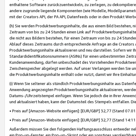
enthaltene Software zurückzuentwickeln, zu zerlegen, zu dekompilier
andere zugrunde liegende Komponenten (wie Modelle, Modellparameter
mit der Creators API, der PA API, Datenfeeds oder in den Produkt Werb
(h) Sie werden Produktwerbungsinhalte, die aus einem Bild bestehen, ni
Zeitraum von bis zu 24 Stunden einen Link auf Produktwerbungsinhalte
die nicht aus Bildern bestehen, für einen Zeitraum von bis zu 24 Stund
Ablauf dieses Zeitraums durch entsprechende Anfrage an die Creators 
Produktwerbungsinhalte aktualisieren und neu darstellen. Sofern wir Ih
Standardidentifikationsnummern (ASINs) für einen unbestimmten Zeitra
Kundenanwendung, dürfen unbeschadet des Vorstehenden Produktwerbu
Zwischenspeicher abgelegt werden. Auf unser Verlangen werden Sie un
die Produktwerbungsinhalte enthält oder nutzt, damit wir Ihre Einhalt
(i) Wenn Sie seltener als stündlich Produktwerbungsinhalte aus Datenfe
Anwendung angezeigten Produktwerbungsinhalte aktualisieren, werden 
Datums-/Uhrzeitstempel einfügen. Wenn Sie jedoch die in Ihrer Anwe
und aktualisiert haben, kann der Datumsteil des Stempels entfallen. Dies
• Preis auf [Amazon-Website einfügen]: [EUR/GBP] 32,77 (Stand 07.01.
• Preis auf [Amazon-Website einfügen]: [EUR/GBP] 32,77 (Stand 14:11 
Außerdem müssen Sie den folgenden Haftungsausschluss entweder neb
ein Pop-up-Fenster, ein Pop-up-Skript oder ein sonstiges vergleichba