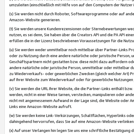
umzuleiten (einschließlich mit Hilfe von auf den Computern der Nutzer i
(s) Sie werden nicht durch Roboter, Softwareprogramme oder auf andere
Amazon-Website generieren.
(t) Sie werden unsere Kundenrezensionen oder Sternebewertungen wed
nutzen, es sei denn, Sie haben über die Creators API und die PA API e
erfüllen die in der Lizenz beschriebenen Voraussetzungen für die Nutzu
(u) Sie werden weder unmittelbar noch mittelbar über Partner-Links P
oder zu Nutzung durch eine andere natürliche oder juristische Person,
Geschäftspartnern nicht gestatten bzw. diese nicht dazu auffordern od
andere natürliche oder juristische Person, unmittelbar oder mittelbar
zu Wiederverkaufs- oder gewerblichen Zwecken (gleich welcher Art) 
auf Ihrer Website zum Wiederverkauf oder für gewerbliche Nutzungen 
(v) Sie werden die URL Ihrer Website, die die Partner-Links enthält b
werden, nicht in einer Weise tarnen, verstecken, manipulieren oder and
nicht mit angemessenem Aufwand in der Lage sind, die Website oder A
Links eine Amazon-Website aufruft.
(w) Sie werden keine Link-Verkürzungen, Schaltflächen, Hyperlinks ode
dahingehend hervorrufen, dass Sie auf eine Amazon-Website verlinken
(x) Auf unser Verlangen hin legen Sie uns eine schriftliche Bestätigung