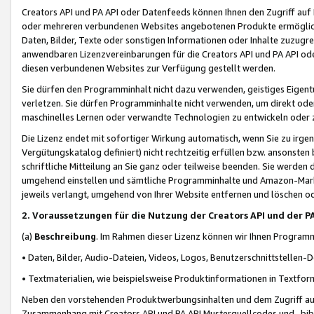
Creators API und PA API oder Datenfeeds können Ihnen den Zugriff auf D
oder mehreren verbundenen Websites angebotenen Produkte ermögliche
Daten, Bilder, Texte oder sonstigen Informationen oder Inhalte zuzugre
anwendbaren Lizenzvereinbarungen für die Creators API und PA API od
diesen verbundenen Websites zur Verfügung gestellt werden.
Sie dürfen den Programminhalt nicht dazu verwenden, geistiges Eigent
verletzen. Sie dürfen Programminhalte nicht verwenden, um direkt ode
maschinelles Lernen oder verwandte Technologien zu entwickeln oder zu
Die Lizenz endet mit sofortiger Wirkung automatisch, wenn Sie zu irg
Vergütungskatalog definiert) nicht rechtzeitig erfüllen bzw. ansonsten
schriftliche Mitteilung an Sie ganz oder teilweise beenden. Sie werden
umgehend einstellen und sämtliche Programminhalte und Amazon-Marke
jeweils verlangt, umgehend von Ihrer Website entfernen und löschen od
2. Voraussetzungen für die Nutzung der Creators API und der P
(a)
Beschreibung
. Im Rahmen dieser Lizenz können wir Ihnen Programmi
• Daten, Bilder, Audio-Dateien, Videos, Logos, Benutzerschnittstellen-
• Textmaterialien, wie beispielsweise Produktinformationen in Textfor
Neben den vorstehenden Produktwerbungsinhalten und dem Zugriff auf 
Zusammenhang mit Creators API und PA API Musterquellcodes und -bibli