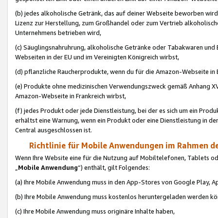
(b) jedes alkoholische Getränk, das auf deiner Webseite beworben wird
Lizenz zur Herstellung, zum Großhandel oder zum Vertrieb alkoholisch
Unternehmens betrieben wird,
(c) Säuglingsnahruhrung, alkoholische Getränke oder Tabakwaren und E
Webseiten in der EU und im Vereinigten Königreich wirbst,
(d) pflanzliche Raucherprodukte, wenn du für die Amazon-Webseite in B
(e) Produkte ohne medizinischen Verwendungszweck gemäß Anhang XVI 
Amazon-Webseite in Frankreich wirbst,
(f) jedes Produkt oder jede Dienstleistung, bei der es sich um ein Prod
erhältst eine Warnung, wenn ein Produkt oder eine Dienstleistung in de
Central ausgeschlossen ist.
Richtlinie für Mobile Anwendungen im Rahmen de
Wenn Ihre Website eine für die Nutzung auf Mobiltelefonen, Tablets 
„
Mobile Anwendung
“) enthält, gilt Folgendes:
(a) Ihre Mobile Anwendung muss in den App-Stores von Google Play, A
(b) Ihre Mobile Anwendung muss kostenlos heruntergeladen werden könn
(c) Ihre Mobile Anwendung muss originäre Inhalte haben,