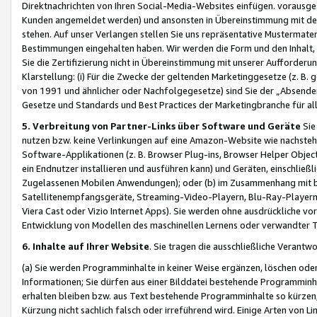
Direktnachrichten von Ihren Social-Media-Websites einfügen. vorausg
Kunden angemeldet werden) und ansonsten in Übereinstimmung mit der
stehen. Auf unser Verlangen stellen Sie uns repräsentative Mustermater
Bestimmungen eingehalten haben. Wir werden die Form und den Inhalt, di
Sie die Zertifizierung nicht in Übereinstimmung mit unserer Aufforderu
Klarstellung: (i) Für die Zwecke der geltenden Marketinggesetze (z. 
von 1991 und ähnlicher oder Nachfolgegesetze) sind Sie der „Absender“ j
Gesetze und Standards und Best Practices der Marketingbranche für 
5. Verbreitung von Partner-Links über Software und Geräte
Sie
nutzen bzw. keine Verlinkungen auf eine Amazon-Website wie nachsteh
Software-Applikationen (z. B. Browser Plug-ins, Browser Helper Objec
ein Endnutzer installieren und ausführen kann) und Geräten, einschlie
Zugelassenen Mobilen Anwendungen); oder (b) im Zusammenhang mit bzw.
Satellitenempfangsgeräte, Streaming-Video-Playern, Blu-Ray-Playern 
Viera Cast oder Vizio Internet Apps). Sie werden ohne ausdrückliche v
Entwicklung von Modellen des maschinellen Lernens oder verwandter 
6. Inhalte auf Ihrer Website
. Sie tragen die ausschließliche Verantwo
(a) Sie werden Programminhalte in keiner Weise ergänzen, löschen oder
Informationen; Sie dürfen aus einer Bilddatei bestehende Programminhal
erhalten bleiben bzw. aus Text bestehende Programminhalte so kürzen, 
Kürzung nicht sachlich falsch oder irreführend wird. Einige Arten von L