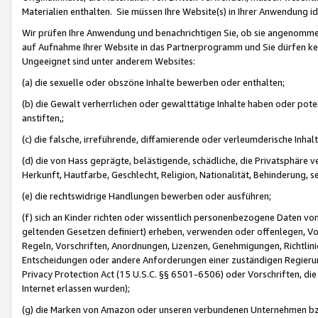
Materialien enthalten. Sie müssen Ihre Website(s) in Ihrer Anwendung ide
Wir prüfen Ihre Anwendung und benachrichtigen Sie, ob sie angenommen
auf Aufnahme Ihrer Website in das Partnerprogramm und Sie dürfen kei
Ungeeignet sind unter anderem Websites:
(a) die sexuelle oder obszöne Inhalte bewerben oder enthalten;
(b) die Gewalt verherrlichen oder gewalttätige Inhalte haben oder pot
anstiften,;
(c) die falsche, irreführende, diffamierende oder verleumderische Inha
(d) die von Hass geprägte, belästigende, schädliche, die Privatsphäre v
Herkunft, Hautfarbe, Geschlecht, Religion, Nationalität, Behinderung, 
(e) die rechtswidrige Handlungen bewerben oder ausführen;
(f) sich an Kinder richten oder wissentlich personenbezogene Daten vo
geltenden Gesetzen definiert) erheben, verwenden oder offenlegen, Vo
Regeln, Vorschriften, Anordnungen, Lizenzen, Genehmigungen, Richtlini
Entscheidungen oder andere Anforderungen einer zuständigen Regierung
Privacy Protection Act (15 U.S.C. §§ 6501-6506) oder Vorschriften, di
Internet erlassen wurden);
(g) die Marken von Amazon oder unseren verbundenen Unternehmen b