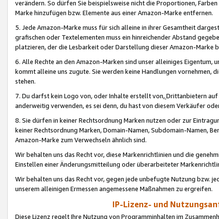
verändern. So dürfen Sie beispielsweise nicht die Proportionen, Farb
Marke hinzufügen bzw. Elemente aus einer Amazon-Marke entfernen.
5. Jede Amazon-Marke muss für sich alleine in ihrer Gesamtheit darge
grafischen oder Textelementen muss ein hinreichender Abstand gegebe
platzieren, der die Lesbarkeit oder Darstellung dieser Amazon-Marke b
6. Alle Rechte an den Amazon-Marken sind unser alleiniges Eigentum, 
kommt alleine uns zugute. Sie werden keine Handlungen vornehmen, 
stehen.
7. Du darfst kein Logo von, oder Inhalte erstellt von,
Drittanbietern au
anderweitig verwenden, es sei denn, du hast von diesem Verkäufer oder
8. Sie dürfen in keiner Rechtsordnung Marken nutzen oder zur Eintragu
keiner Rechtsordnung Marken, Domain-Namen, Subdomain-Namen, Benu
Amazon-Marke zum Verwechseln ähnlich sind.
Wir behalten uns das Recht vor, diese Markenrichtlinien und die gene
Einstellen einer Änderungsmitteilung oder überarbeiteter Markenricht
Wir behalten uns das Recht vor, gegen jede unbefugte Nutzung bzw. jede 
unserem alleinigen Ermessen angemessene Maßnahmen zu ergreifen.
IP-Lizenz- und Nutzungsan
Diese Lizenz regelt Ihre Nutzung von Programminhalten im Zusammen