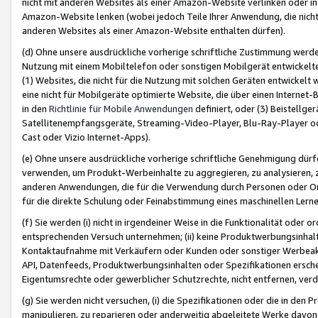
nicht mit anderen Websites als einer Amazon-Website verlinken oder i
Amazon-Website lenken (wobei jedoch Teile Ihrer Anwendung, die nich
anderen Websites als einer Amazon-Website enthalten dürfen).
(d) Ohne unsere ausdrückliche vorherige schriftliche Zustimmung werd
Nutzung mit einem Mobiltelefon oder sonstigen Mobilgerät entwickelt
(1) Websites, die nicht für die Nutzung mit solchen Geräten entwickelt
eine nicht für Mobilgeräte optimierte Website, die über einen Interne
in den
Richtlinie für Mobile Anwendungen
definiert, oder (3) Beistellge
Satellitenempfangsgeräte, Streaming-Video-Player, Blu-Ray-Player ode
Cast oder Vizio Internet-Apps).
(e) Ohne unsere ausdrückliche vorherige schriftliche Genehmigung dürfe
verwenden, um Produkt-Werbeinhalte zu aggregieren, zu analysieren, 
anderen Anwendungen, die für die Verwendung durch Personen oder Or
für die direkte Schulung oder Feinabstimmung eines maschinellen Lern
(f) Sie werden (i) nicht in irgendeiner Weise in die Funktionalität ode
entsprechenden Versuch unternehmen; (ii) keine Produktwerbungsinha
Kontaktaufnahme mit Verkäufern oder Kunden oder sonstiger Werbeaktiv
API, Datenfeeds, Produktwerbungsinhalten oder Spezifikationen erschei
Eigentumsrechte oder gewerblicher Schutzrechte, nicht entfernen, verd
(g) Sie werden nicht versuchen, (i) die Spezifikationen oder die in de
manipulieren, zu reparieren oder anderweitig abgeleitete Werke davon z