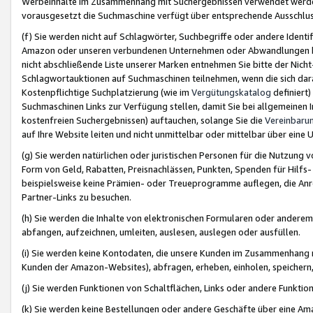
Werbeinhalte im Zusammenhang mit Suchergebnissen verwendet werden,
vorausgesetzt die Suchmaschine verfügt über entsprechende Ausschlu
(f) Sie werden nicht auf Schlagwörter, Suchbegriffe oder andere Ident
Amazon oder unseren verbundenen Unternehmen oder Abwandlungen bzw
nicht abschließende Liste unserer Marken entnehmen Sie bitte der Nich
Schlagwortauktionen auf Suchmaschinen teilnehmen, wenn die sich da
Kostenpflichtige Suchplatzierung (wie im
Vergütungskatalog
definiert
Suchmaschinen Links zur Verfügung stellen, damit Sie bei allgemeinen I
kostenfreien Suchergebnissen) auftauchen, solange Sie die
Vereinbaru
auf Ihre Website leiten und nicht unmittelbar oder mittelbar über eine
(g) Sie werden natürlichen oder juristischen Personen für die Nutzung 
Form von Geld, Rabatten, Preisnachlässen, Punkten, Spenden für Hilfs
beispielsweise keine Prämien- oder Treueprogramme auflegen, die Anrei
Partner-Links zu besuchen.
(h) Sie werden die Inhalte von elektronischen Formularen oder anderem M
abfangen, aufzeichnen, umleiten, auslesen, auslegen oder ausfüllen.
(i) Sie werden keine Kontodaten, die unsere Kunden im Zusammenhang 
Kunden der Amazon-Websites), abfragen, erheben, einholen, speichern,
(j) Sie werden Funktionen von Schaltflächen, Links oder andere Funkti
(k) Sie werden keine Bestellungen oder andere Geschäfte über eine Ama