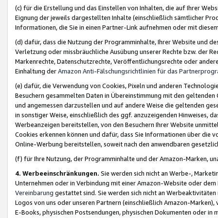
(c) für die Erstellung und das Einstellen von Inhalten, die auf Ihrer We
Eignung der jeweils dargestellten Inhalte (einschließlich sämtlicher 
Informationen, die Sie in einen Partner-Link aufnehmen oder mit diese
(d) dafür, dass die Nutzung der Programminhalte, Ihrer Website und des 
Verletzung oder missbräuchliche Ausübung unserer Rechte bzw. der Recht
Markenrechte, Datenschutzrechte, Veröffentlichungsrechte oder anderer
Einhaltung der
Amazon Anti-Fälschungsrichtlinien für das Partnerpro
(e) dafür, die Verwendung von Cookies, Pixeln und anderen Technologien
Besuchern gesammelten Daten in Übereinstimmung mit den geltenden Ge
und angemessen darzustellen und auf andere Weise die geltenden geset
in sonstiger Weise, einschließlich des ggf. anzuzeigenden Hinweises, d
Werbeanzeigen bereitstellen, von den Besuchern Ihrer Website unmitte
Cookies erkennen können und dafür, dass Sie Informationen über die v
Online-Werbung bereitstellen, soweit nach den anwendbaren gesetzlic
(f) für Ihre Nutzung, der Programminhalte und der Amazon-Marken, u
4. Werbeeinschränkungen.
Sie werden sich nicht an Werbe-, Market
Unternehmen oder in Verbindung mit einer Amazon-Website oder dem Pa
Vereinbarung
gestattet sind. Sie werden sich nicht an Werbeaktivitäten
Logos von uns oder unseren Partnern (einschließlich Amazon-Marken), 
E-Books, physischen Postsendungen, physischen Dokumenten oder in 