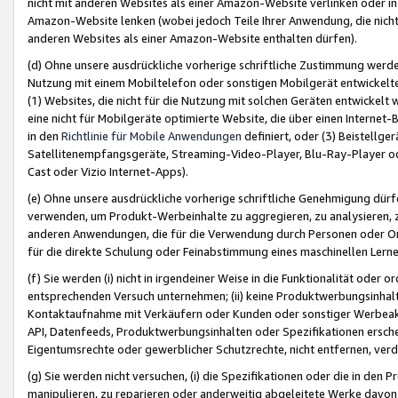
nicht mit anderen Websites als einer Amazon-Website verlinken oder i
Amazon-Website lenken (wobei jedoch Teile Ihrer Anwendung, die nich
anderen Websites als einer Amazon-Website enthalten dürfen).
(d) Ohne unsere ausdrückliche vorherige schriftliche Zustimmung werd
Nutzung mit einem Mobiltelefon oder sonstigen Mobilgerät entwickelt
(1) Websites, die nicht für die Nutzung mit solchen Geräten entwickelt
eine nicht für Mobilgeräte optimierte Website, die über einen Interne
in den
Richtlinie für Mobile Anwendungen
definiert, oder (3) Beistellge
Satellitenempfangsgeräte, Streaming-Video-Player, Blu-Ray-Player ode
Cast oder Vizio Internet-Apps).
(e) Ohne unsere ausdrückliche vorherige schriftliche Genehmigung dürfe
verwenden, um Produkt-Werbeinhalte zu aggregieren, zu analysieren, 
anderen Anwendungen, die für die Verwendung durch Personen oder Or
für die direkte Schulung oder Feinabstimmung eines maschinellen Lern
(f) Sie werden (i) nicht in irgendeiner Weise in die Funktionalität ode
entsprechenden Versuch unternehmen; (ii) keine Produktwerbungsinha
Kontaktaufnahme mit Verkäufern oder Kunden oder sonstiger Werbeaktiv
API, Datenfeeds, Produktwerbungsinhalten oder Spezifikationen erschei
Eigentumsrechte oder gewerblicher Schutzrechte, nicht entfernen, verd
(g) Sie werden nicht versuchen, (i) die Spezifikationen oder die in de
manipulieren, zu reparieren oder anderweitig abgeleitete Werke davon z