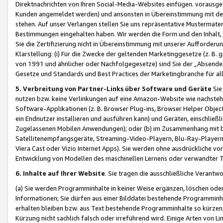
Direktnachrichten von Ihren Social-Media-Websites einfügen. vorausg
Kunden angemeldet werden) und ansonsten in Übereinstimmung mit der
stehen. Auf unser Verlangen stellen Sie uns repräsentative Mustermater
Bestimmungen eingehalten haben. Wir werden die Form und den Inhalt, di
Sie die Zertifizierung nicht in Übereinstimmung mit unserer Aufforderu
Klarstellung: (i) Für die Zwecke der geltenden Marketinggesetze (z. 
von 1991 und ähnlicher oder Nachfolgegesetze) sind Sie der „Absender“ j
Gesetze und Standards und Best Practices der Marketingbranche für 
5. Verbreitung von Partner-Links über Software und Geräte
Sie
nutzen bzw. keine Verlinkungen auf eine Amazon-Website wie nachsteh
Software-Applikationen (z. B. Browser Plug-ins, Browser Helper Objec
ein Endnutzer installieren und ausführen kann) und Geräten, einschlie
Zugelassenen Mobilen Anwendungen); oder (b) im Zusammenhang mit bzw.
Satellitenempfangsgeräte, Streaming-Video-Playern, Blu-Ray-Playern 
Viera Cast oder Vizio Internet Apps). Sie werden ohne ausdrückliche v
Entwicklung von Modellen des maschinellen Lernens oder verwandter 
6. Inhalte auf Ihrer Website
. Sie tragen die ausschließliche Verantwo
(a) Sie werden Programminhalte in keiner Weise ergänzen, löschen oder
Informationen; Sie dürfen aus einer Bilddatei bestehende Programminhal
erhalten bleiben bzw. aus Text bestehende Programminhalte so kürzen, 
Kürzung nicht sachlich falsch oder irreführend wird. Einige Arten von L