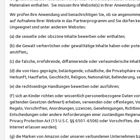
Materialien enthalten. Sie müssen Ihre Website(s) in Ihrer Anwendung ide
Wir prüfen Ihre Anwendung und benachrichtigen Sie, ob sie angenommen
auf Aufnahme Ihrer Website in das Partnerprogramm und Sie dürfen kei
Ungeeignet sind unter anderem Websites:
(a) die sexuelle oder obszöne Inhalte bewerben oder enthalten;
(b) die Gewalt verherrlichen oder gewalttätige Inhalte haben oder pot
anstiften,;
(c) die falsche, irreführende, diffamierende oder verleumderische Inha
(d) die von Hass geprägte, belästigende, schädliche, die Privatsphäre v
Herkunft, Hautfarbe, Geschlecht, Religion, Nationalität, Behinderung, 
(e) die rechtswidrige Handlungen bewerben oder ausführen;
(f) sich an Kinder richten oder wissentlich personenbezogene Daten vo
geltenden Gesetzen definiert) erheben, verwenden oder offenlegen, Vo
Regeln, Vorschriften, Anordnungen, Lizenzen, Genehmigungen, Richtlini
Entscheidungen oder andere Anforderungen einer zuständigen Regierung
Privacy Protection Act (15 U.S.C. §§ 6501-6506) oder Vorschriften, di
Internet erlassen wurden);
(g) die Marken von Amazon oder unseren verbundenen Unternehmen b