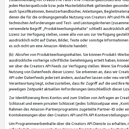
jeden Musterquellcode bzw. jede Musterbibliothek geltenden gesonder
auch Spezifikationen, Benutzerhandbücher, Anleitungen, Begleitmaterial
denen die für die ordnungsgemäße Nutzung von Creators API und PA A
technischen Anforderungen und Test- und Leistungskriterien (zusammen
verwendete Begriff „Produktwerbungsinhalte“ schließt ausdrücklich al
Lizenz zur Verfügung stellen, sowie alle von uns zur Verfügung gestel
ausdrücklich nicht auf Daten, Bilder, Texte oder sonstige Informatione
es sich nicht um eine Amazon-Website handelt.
(b) Abrufen von Produktwerbungsinhalten. Sie können Produkt-Werbein
ausdrückliche vorherige schriftliche Genehmigung erteilt haben, könn
wir über die Creators API Feeds zur Verfügung stellen. Wenn Sie Produk
Nutzung von Datenfeeds dieser Lizenz. Sie erkennen an, dass wir Creat
API oder Datenfeeds jederzeit ändern, auslaufen lassen oder neu veröffe
Verantwortung liegt, sicherzustellen, dass Ihr Zugriff auf die und Ihr
jeweiligen Zeitpunkt aktuellen Anforderungen (einschließlich dieser Liz
Zur Identifizierung Ihres Kontos und zum Stellen von Anfragen an Crea
Schlüssel und einem privaten Schlüssel (jedes Schlüsselpaar eine „Kon
Rahmen des Amazon-Partnerprogramms zugeteilte Partner-ID oder ein
Kontokennungen über den Creators API und PA API Kontoerstellungspro
Um Programmwerbeinhalte über die Creators API Dienste zu erhalten, m