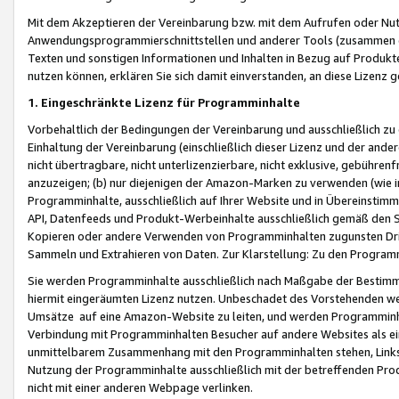
Mit dem Akzeptieren der Vereinbarung bzw. mit dem Aufrufen oder Nutz
Anwendungsprogrammierschnittstellen und anderer Tools (zusammen die
Texten und sonstigen Informationen und Inhalten in Bezug auf Produkte
nutzen können, erklären Sie sich damit einverstanden, an diese Lizenz 
1. Eingeschränkte Lizenz für Programminhalte
Vorbehaltlich der Bedingungen der Vereinbarung und ausschließlich z
Einhaltung der Vereinbarung (einschließlich dieser Lizenz und der ande
nicht übertragbare, nicht unterlizenzierbare, nicht exklusive, gebühren
anzuzeigen; (b) nur diejenigen der Amazon-Marken zu verwenden (wie in 
Programminhalte, ausschließlich auf Ihrer Website und in Übereinstimmu
API, Datenfeeds und Produkt-Werbeinhalte ausschließlich gemäß den Spe
Kopieren oder andere Verwenden von Programminhalten zugunsten Dri
Sammeln und Extrahieren von Daten. Zur Klarstellung: Zu den Program
Sie werden Programminhalte ausschließlich nach Maßgabe der Besti
hiermit eingeräumten Lizenz nutzen. Unbeschadet des Vorstehenden we
Umsätze auf eine Amazon-Website zu leiten, und werden Programminhal
Verbindung mit Programminhalten Besucher auf andere Websites als ein
unmittelbarem Zusammenhang mit den Programminhalten stehen, Links z
Nutzung der Programminhalte ausschließlich mit der betreffenden Pr
nicht mit einer anderen Webpage verlinken.