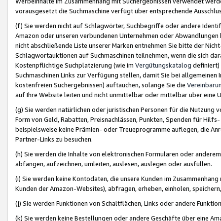
Werbeinhalte im Zusammenhang mit Suchergebnissen verwendet werden,
vorausgesetzt die Suchmaschine verfügt über entsprechende Ausschlu
(f) Sie werden nicht auf Schlagwörter, Suchbegriffe oder andere Ident
Amazon oder unseren verbundenen Unternehmen oder Abwandlungen bzw
nicht abschließende Liste unserer Marken entnehmen Sie bitte der Nich
Schlagwortauktionen auf Suchmaschinen teilnehmen, wenn die sich da
Kostenpflichtige Suchplatzierung (wie im
Vergütungskatalog
definiert
Suchmaschinen Links zur Verfügung stellen, damit Sie bei allgemeinen I
kostenfreien Suchergebnissen) auftauchen, solange Sie die
Vereinbaru
auf Ihre Website leiten und nicht unmittelbar oder mittelbar über eine
(g) Sie werden natürlichen oder juristischen Personen für die Nutzung 
Form von Geld, Rabatten, Preisnachlässen, Punkten, Spenden für Hilfs
beispielsweise keine Prämien- oder Treueprogramme auflegen, die Anrei
Partner-Links zu besuchen.
(h) Sie werden die Inhalte von elektronischen Formularen oder anderem M
abfangen, aufzeichnen, umleiten, auslesen, auslegen oder ausfüllen.
(i) Sie werden keine Kontodaten, die unsere Kunden im Zusammenhang 
Kunden der Amazon-Websites), abfragen, erheben, einholen, speichern,
(j) Sie werden Funktionen von Schaltflächen, Links oder andere Funkti
(k) Sie werden keine Bestellungen oder andere Geschäfte über eine Ama