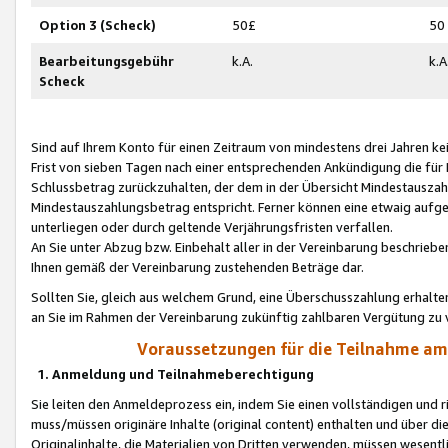
Option 3 (Scheck)
50£
50
Bearbeitungsgebühr
k.A.
k.A
Scheck
Sind auf Ihrem Konto für einen Zeitraum von mindestens drei Jahren kein
Frist von sieben Tagen nach einer entsprechenden Ankündigung die für
Schlussbetrag zurückzuhalten, der dem in der Übersicht Mindestausz
Mindestauszahlungsbetrag entspricht. Ferner können eine etwaig aufg
unterliegen oder durch geltende Verjährungsfristen verfallen.
An Sie unter Abzug bzw. Einbehalt aller in der Vereinbarung beschrieb
Ihnen gemäß der Vereinbarung zustehenden Beträge dar.
Sollten Sie, gleich aus welchem Grund, eine Überschusszahlung erhalte
an Sie im Rahmen der Vereinbarung zukünftig zahlbaren Vergütung zu 
Voraussetzungen für die Teilnahme a
1. Anmeldung und Teilnahmeberechtigung
Sie leiten den Anmeldeprozess ein, indem Sie einen vollständigen und 
muss/müssen originäre Inhalte (original content) enthalten und über d
Originalinhalte, die Materialien von Dritten verwenden, müssen wese