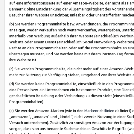
auf eine Informationsseite auf einer Amazon-Website, der nicht als Part
Bannern); ohne Einschränkung der Allgemeingültigkeit des Vorstehende
Besucher Ihrer Website unsichtbar, unlesbar oder unentzifferbar mache
(b) Sie werden Programminhalte bzw. Anwendungen, die Programminhalt
anzeigen, weder verkaufen noch weiterverkaufen, weitergeben, unterli
innerhalb von Werbung außerhalb Ihrer Website (einschließlich Werbun
Website oder einem Dienst (einschließlich Social Networking-Website
Rechte an den Programminhalten oder auf die Programminhalte an eine a
übertragen müssten, und Sie werden keine mit Ihrem Partner-Tag formati
Ihre Website ist.
(c) Sie werden Programminhalte, die nicht mehr auf einer Amazon-Websit
mehr zur Nutzung zur Verfügung stehen, umgehend von Ihrer Website e
(d) Sie werden keine Programminhalte, einschließlich in den Programmin
eine Person bzw. ein Unternehmen ein bestimmtes Produkt, eine Dienstle
geschäftlichen Beziehung oder Verbindung zu diesen steht (einschließli
Programminhalten).
(e) Sie werden Amazon-Marken (wie in den
Markenrichtlinien
definiert) 
„ammazon“, „amaozn“ und „kindel“) nicht zwecks Nutzung in einer Suc
Versuch unternehmen). Zusätzlich zu sonstigen Amazon zur Verfügung 
sorgen, dass von uns benannte Suchmaschinen Geschützte Begriffe (wie 