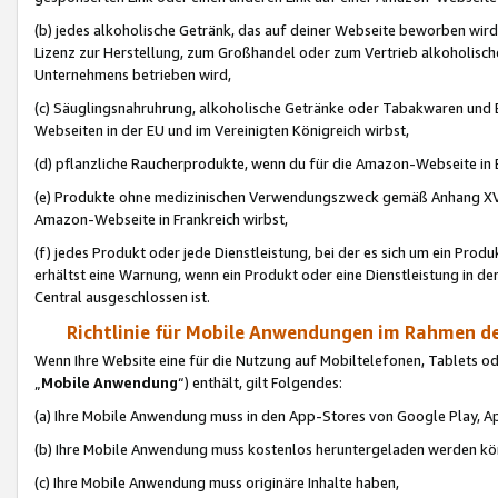
(b) jedes alkoholische Getränk, das auf deiner Webseite beworben wird
Lizenz zur Herstellung, zum Großhandel oder zum Vertrieb alkoholisch
Unternehmens betrieben wird,
(c) Säuglingsnahruhrung, alkoholische Getränke oder Tabakwaren und E
Webseiten in der EU und im Vereinigten Königreich wirbst,
(d) pflanzliche Raucherprodukte, wenn du für die Amazon-Webseite in B
(e) Produkte ohne medizinischen Verwendungszweck gemäß Anhang XVI 
Amazon-Webseite in Frankreich wirbst,
(f) jedes Produkt oder jede Dienstleistung, bei der es sich um ein Prod
erhältst eine Warnung, wenn ein Produkt oder eine Dienstleistung in de
Central ausgeschlossen ist.
Richtlinie für Mobile Anwendungen im Rahmen de
Wenn Ihre Website eine für die Nutzung auf Mobiltelefonen, Tablets 
„
Mobile Anwendung
“) enthält, gilt Folgendes:
(a) Ihre Mobile Anwendung muss in den App-Stores von Google Play, A
(b) Ihre Mobile Anwendung muss kostenlos heruntergeladen werden könn
(c) Ihre Mobile Anwendung muss originäre Inhalte haben,