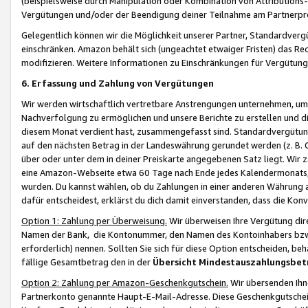
(beispielsweise durch Manipulation oder Kombination von Attributions-
Vergütungen und/oder der Beendigung deiner Teilnahme am Partnerp
Gelegentlich können wir die Möglichkeit unserer Partner, Standardv
einschränken. Amazon behält sich (ungeachtet etwaiger Fristen) das Re
modifizieren. Weitere Informationen zu Einschränkungen für Vergütung
6. Erfassung und Zahlung von Vergütungen
Wir werden wirtschaftlich vertretbare Anstrengungen unternehmen, um 
Nachverfolgung zu ermöglichen und unsere Berichte zu erstellen und di
diesem Monat verdient hast, zusammengefasst sind. Standardvergütung
auf den nächsten Betrag in der Landeswährung gerundet werden (z. B. C
über oder unter dem in deiner Preiskarte angegebenen Satz liegt. Wir
eine Amazon-Webseite etwa 60 Tage nach Ende jedes Kalendermonats, i
wurden. Du kannst wählen, ob du Zahlungen in einer anderen Währung
dafür entscheidest, erklärst du dich damit einverstanden, dass die K
Option 1: Zahlung per Überweisung.
Wir überweisen Ihre Vergütung dir
Namen der Bank, die Kontonummer, den Namen des Kontoinhabers bzw. a
erforderlich) nennen. Sollten Sie sich für diese Option entscheiden, be
fällige Gesamtbetrag den in der
Übersicht Mindestauszahlungsbet
Option 2: Zahlung per Amazon-Geschenkgutschein.
Wir übersenden Ihne
Partnerkonto genannte Haupt-E-Mail-Adresse. Diese Geschenkgutschei