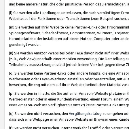
und keine andere natürliche oder juristische Person dazu ermächtigen, a
(l) Sie werden alle Handlungen unterlassen, die nach vernünftigem Erme
Website, auf der Funktionen oder Transaktionen (zum Beispiel suchen, s
(m) Sie werden auf Ihrer Website keine Partner-Links oder Programmin
Spionagesoftware, Schadsoftware, Computerviren, Würmern, Trojaner
Herunterladen oder Installieren auf einem Nutzer-Computer oder ande
genehmigt wurden.
(n) Sie werden Amazon-Websites oder Teile davon nicht auf Ihrer Websi
(z. B., WebView) innerhalb einer Mobilen Anwendung. Die Darstellung ein
Teilnahmevoraussetzungen stellt jedoch keinen Verstoß gegen diese Zif
(o) Sie werden keine Partner-Links oder andere Inhalte, die eine Am
Werbeseiten oder Layer-Werbung einstellen oder bereitstellen, mit Au
bewerben, die eng mit dem auf Ihrer Website befindlichen Material z
(p) Sie werden in Inhalte, die Sie auf einer Amazon-Website platzier
Werbediensten oder in einer Kundenbewertung, einem Forum, einem Wun
einer Amazon-Website verfügbaren Kontext) keine Partner-Links integr
(q) Sie werden nicht versuchen, den
Vergütungskatalog
zu umgehen oder
dass sich eine Webpage einer Amazon-Website im Browser eines Kunden 
(r) Sie werden nicht versuchen, Internetverkehr (Traffic) oder Vergü