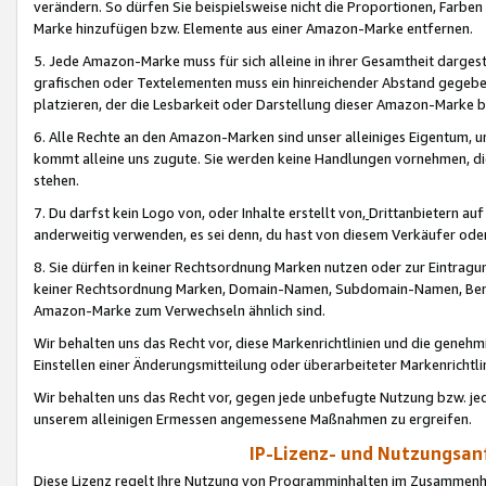
verändern. So dürfen Sie beispielsweise nicht die Proportionen, Farb
Marke hinzufügen bzw. Elemente aus einer Amazon-Marke entfernen.
5. Jede Amazon-Marke muss für sich alleine in ihrer Gesamtheit darge
grafischen oder Textelementen muss ein hinreichender Abstand gegebe
platzieren, der die Lesbarkeit oder Darstellung dieser Amazon-Marke b
6. Alle Rechte an den Amazon-Marken sind unser alleiniges Eigentum, 
kommt alleine uns zugute. Sie werden keine Handlungen vornehmen, 
stehen.
7. Du darfst kein Logo von, oder Inhalte erstellt von,
Drittanbietern au
anderweitig verwenden, es sei denn, du hast von diesem Verkäufer oder
8. Sie dürfen in keiner Rechtsordnung Marken nutzen oder zur Eintragu
keiner Rechtsordnung Marken, Domain-Namen, Subdomain-Namen, Benu
Amazon-Marke zum Verwechseln ähnlich sind.
Wir behalten uns das Recht vor, diese Markenrichtlinien und die gene
Einstellen einer Änderungsmitteilung oder überarbeiteter Markenricht
Wir behalten uns das Recht vor, gegen jede unbefugte Nutzung bzw. jede 
unserem alleinigen Ermessen angemessene Maßnahmen zu ergreifen.
IP-Lizenz- und Nutzungsan
Diese Lizenz regelt Ihre Nutzung von Programminhalten im Zusammen