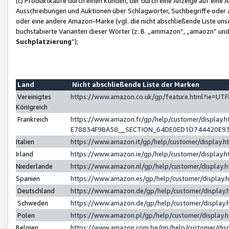
(c) Produktkäufe durch einen Kunden, der durch eine Anzeige auf eine 
Ausschreibungen und Auktionen über Schlagwörter, Suchbegriffe oder 
oder eine andere Amazon-Marke (vgl. die nicht abschließende Liste un
buchstabierte Varianten dieser Wörter (z. B. „ammazon“, „amaozn“ und „
Suchplatzierung
”);
Land
Nicht abschließende Liste der Marken
Vereinigtes
https://www.amazon.co.uk/gp/feature.html?ie=U
Königreich
Frankreich
https://www.amazon.fr/gp/help/customer/displa
E78834F9BA58__SECTION_64DE0ED1D744420E9
Italien
https://www.amazon.it/gp/help/customer/display
Irland
https://www.amazon.ie/gp/help/customer/displa
Niederlande
https://www.amazon.nl/gp/help/customer/display
Spanien
https://www.amazon.es/gp/help/customer/display
Deutschland
https://www.amazon.de/gp/help/customer/displa
Schweden
https://www.amazon.de/gp/help/customer/displa
Polen
https://www.amazon.pl/gp/help/customer/display
Belgien
https://www.amazon.com.be/gp/help/customer/d