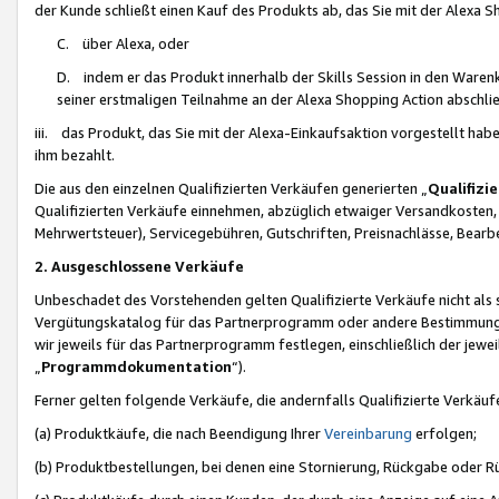
der Kunde schließt einen Kauf des Produkts ab, das Sie mit der Alexa 
C. über Alexa, oder
D. indem er das Produkt innerhalb der Skills Session in den Waren
seiner erstmaligen Teilnahme an der Alexa Shopping Action abschlie
iii. das Produkt, das Sie mit der Alexa-Einkaufsaktion vorgestellt ha
ihm bezahlt.
Die aus den einzelnen Qualifizierten Verkäufen generierten „
Qualifizi
Qualifizierten Verkäufe einnehmen, abzüglich etwaiger Versandkosten
Mehrwertsteuer), Servicegebühren, Gutschriften, Preisnachlässe, Bear
2. Ausgeschlossene Verkäufe
Unbeschadet des Vorstehenden gelten Qualifizierte Verkäufe nicht als
Vergütungskatalog für das Partnerprogramm oder andere Bestimmungen,
wir jeweils für das Partnerprogramm festlegen, einschließlich der jewe
„
Programmdokumentation
“).
Ferner gelten folgende Verkäufe, die andernfalls Qualifizierte Verkä
(a) Produktkäufe, die nach Beendigung Ihrer
Vereinbarung
erfolgen;
(b) Produktbestellungen, bei denen eine Stornierung, Rückgabe oder R