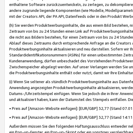
enthaltene Software zurückzuentwickeln, zu zerlegen, zu dekompilier
andere zugrunde liegende Komponenten (wie Modelle, Modellparameter
mit der Creators API, der PA API, Datenfeeds oder in den Produkt Werb
(h) Sie werden Produktwerbungsinhalte, die aus einem Bild bestehen, ni
Zeitraum von bis zu 24 Stunden einen Link auf Produktwerbungsinhalte
die nicht aus Bildern bestehen, für einen Zeitraum von bis zu 24 Stund
Ablauf dieses Zeitraums durch entsprechende Anfrage an die Creators 
Produktwerbungsinhalte aktualisieren und neu darstellen. Sofern wir Ih
Standardidentifikationsnummern (ASINs) für einen unbestimmten Zeitra
Kundenanwendung, dürfen unbeschadet des Vorstehenden Produktwerbu
Zwischenspeicher abgelegt werden. Auf unser Verlangen werden Sie un
die Produktwerbungsinhalte enthält oder nutzt, damit wir Ihre Einhalt
(i) Wenn Sie seltener als stündlich Produktwerbungsinhalte aus Datenfe
Anwendung angezeigten Produktwerbungsinhalte aktualisieren, werden 
Datums-/Uhrzeitstempel einfügen. Wenn Sie jedoch die in Ihrer Anwe
und aktualisiert haben, kann der Datumsteil des Stempels entfallen. Dies
• Preis auf [Amazon-Website einfügen]: [EUR/GBP] 32,77 (Stand 07.01.
• Preis auf [Amazon-Website einfügen]: [EUR/GBP] 32,77 (Stand 14:11 
Außerdem müssen Sie den folgenden Haftungsausschluss entweder neb
ein Pop-up-Fenster, ein Pop-up-Skript oder ein sonstiges vergleichba