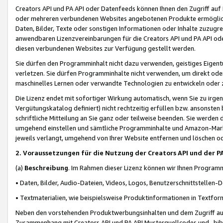
Creators API und PA API oder Datenfeeds können Ihnen den Zugriff auf D
oder mehreren verbundenen Websites angebotenen Produkte ermögliche
Daten, Bilder, Texte oder sonstigen Informationen oder Inhalte zuzugre
anwendbaren Lizenzvereinbarungen für die Creators API und PA API od
diesen verbundenen Websites zur Verfügung gestellt werden.
Sie dürfen den Programminhalt nicht dazu verwenden, geistiges Eigent
verletzen. Sie dürfen Programminhalte nicht verwenden, um direkt ode
maschinelles Lernen oder verwandte Technologien zu entwickeln oder zu
Die Lizenz endet mit sofortiger Wirkung automatisch, wenn Sie zu irg
Vergütungskatalog definiert) nicht rechtzeitig erfüllen bzw. ansonsten
schriftliche Mitteilung an Sie ganz oder teilweise beenden. Sie werden
umgehend einstellen und sämtliche Programminhalte und Amazon-Marke
jeweils verlangt, umgehend von Ihrer Website entfernen und löschen od
2. Voraussetzungen für die Nutzung der Creators API und der P
(a)
Beschreibung
. Im Rahmen dieser Lizenz können wir Ihnen Programmi
• Daten, Bilder, Audio-Dateien, Videos, Logos, Benutzerschnittstellen-
• Textmaterialien, wie beispielsweise Produktinformationen in Textfor
Neben den vorstehenden Produktwerbungsinhalten und dem Zugriff auf 
Zusammenhang mit Creators API und PA API Musterquellcodes und -bibli