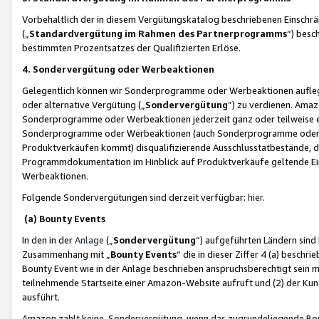
Vorbehaltlich der in diesem Vergütungskatalog beschriebenen Einschr
(„
Standardvergütung im Rahmen des Partnerprogramms
“) besc
bestimmten Prozentsatzes der Qualifizierten Erlöse.
4. Sondervergütung oder Werbeaktionen
Gelegentlich können wir Sonderprogramme oder Werbeaktionen auflegen,
oder alternative Vergütung („
Sondervergütung
”) zu verdienen. Amazo
Sonderprogramme oder Werbeaktionen jederzeit ganz oder teilweise einz
Sonderprogramme oder Werbeaktionen (auch Sonderprogramme oder We
Produktverkäufen kommt) disqualifizierende Ausschlusstatbestände, di
Programmdokumentation im Hinblick auf Produktverkäufe geltende E
Werbeaktionen.
Folgende Sondervergütungen sind derzeit verfügbar:
hier
.
(a) Bounty Events
In den in der
Anlage
(„
Sondervergütung
“) aufgeführten Ländern sind
Zusammenhang mit „
Bounty Events
“ die in dieser Ziffer 4 (a) besch
Bounty Event wie in der Anlage beschrieben anspruchsberechtigt sein mu
teilnehmende Startseite einer Amazon-Website aufruft und (2) der Kun
ausführt.
Amazon zahlt keine Sondervergütung, wenn das zugrundeliegende Boun