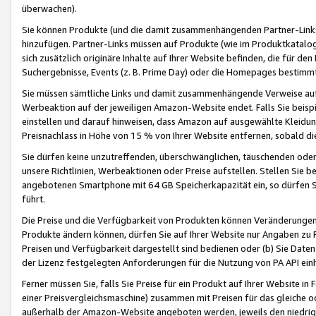
überwachen).
Sie können Produkte (und die damit zusammenhängenden Partner-Links)
hinzufügen. Partner-Links müssen auf Produkte (wie im Produktkatalog de
sich zusätzlich originäre Inhalte auf Ihrer Website befinden, die für 
Suchergebnisse, Events (z. B. Prime Day) oder die Homepages bestimmte
Sie müssen sämtliche Links und damit zusammenhängende Verweise auf z
Werbeaktion auf der jeweiligen Amazon-Website endet. Falls Sie beisp
einstellen und darauf hinweisen, dass Amazon auf ausgewählte Kleidun
Preisnachlass in Höhe von 15 % von Ihrer Website entfernen, sobald di
Sie dürfen keine unzutreffenden, überschwänglichen, täuschenden od
unsere Richtlinien, Werbeaktionen oder Preise aufstellen. Stellen Sie 
angebotenen Smartphone mit 64 GB Speicherkapazität ein, so dürfen S
führt.
Die Preise und die Verfügbarkeit von Produkten können Veränderungen 
Produkte ändern können, dürfen Sie auf Ihrer Website nur Angaben zu P
Preisen und Verfügbarkeit dargestellt sind bedienen oder (b) Sie Daten
der Lizenz festgelegten Anforderungen für die Nutzung von PA API einh
Ferner müssen Sie, falls Sie Preise für ein Produkt auf Ihrer Website in 
einer Preisvergleichsmaschine) zusammen mit Preisen für das gleiche o
außerhalb der Amazon-Website angeboten werden, jeweils den niedrigst