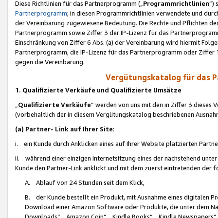
Diese Richtlinien für das Partnerprogramm („
Programmrichtlinien
“)
Partnerprogramm
; in diesen Programmrichtlinien verwendete und durch
der Vereinbarung zugewiesene Bedeutung. Die Rechte und Pflichten de
Partnerprogramm sowie Ziffer 3 der IP-Lizenz für das Partnerprogram
Einschränkung von Ziffer 6 Abs. (a) der Vereinbarung wird hiermit Fol
Partnerprogramm, die IP-Lizenz für das Partnerprogramm oder Ziffer 1
gegen die Vereinbarung.
Vergütungskatalog für das 
1. Qualifizierte Verkäufe und Qualifizierte Umsätze
„
Qualifizierte Verkäufe
“ werden von uns mit den in Ziffer 3 diese
(vorbehaltlich der in diesem Vergütungskatalog beschriebenen Ausnah
(a) Partner- Link auf Ihrer Site
:
i. ein Kunde durch Anklicken eines auf Ihrer Website platzierten Part
ii. während einer einzigen Internetsitzung eines der nachstehend unter (i)
Kunde den Partner-Link anklickt und mit dem zuerst eintretenden der f
A. Ablauf von 24 Stunden seit dem Klick,
B. der Kunde bestellt ein Produkt, mit Ausnahme eines digitalen P
Download einer Amazon Software oder Produkte, die unter dem N
Downloads“, „Amazon Coin“, „Kindle Books“, „Kindle Newspapers“, „