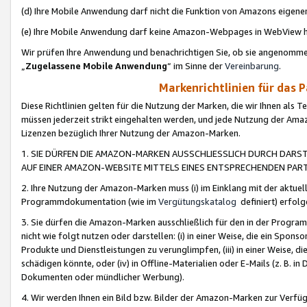
(d) Ihre Mobile Anwendung darf nicht die Funktion von Amazons eige
(e) Ihre Mobile Anwendung darf keine Amazon-Webpages in WebView 
Wir prüfen Ihre Anwendung und benachrichtigen Sie, ob sie angenomm
„
Zugelassene Mobile Anwendung
“ im Sinne der
Vereinbarung
.
Markenrichtlinien für das 
Diese Richtlinien gelten für die Nutzung der Marken, die wir Ihnen als 
müssen jederzeit strikt eingehalten werden, und jede Nutzung der Ama
Lizenzen bezüglich Ihrer Nutzung der Amazon-Marken.
1. SIE DÜRFEN DIE AMAZON-MARKEN AUSSCHLIESSLICH DURCH DARS
AUF EINER AMAZON-WEBSITE MITTELS EINES ENTSPRECHENDEN PART
2. Ihre Nutzung der Amazon-Marken muss (i) im Einklang mit der aktuells
Programmdokumentation (wie im
Vergütungskatalog
definiert) erfolg
3. Sie dürfen die Amazon-Marken ausschließlich für den in der Progr
nicht wie folgt nutzen oder darstellen: (i) in einer Weise, die ein Spo
Produkte und Dienstleistungen zu verunglimpfen, (iii) in einer Weise
schädigen könnte, oder (iv) in Offline-Materialien oder E-Mails (z. B.
Dokumenten oder mündlicher Werbung).
4. Wir werden Ihnen ein Bild bzw. Bilder der Amazon-Marken zur Verfüg