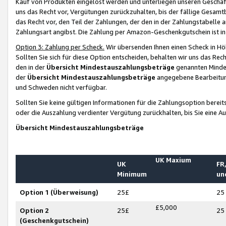
Kauf von Produkten eingelöst werden und unterliegen unseren Geschäf
uns das Recht vor, Vergütungen zurückzuhalten, bis der fällige Gesamt
das Recht vor, den Teil der Zahlungen, der den in der Zahlungstabelle 
Zahlungsart angibst. Die Zahlung per Amazon-Geschenkgutschein ist in
Option 3: Zahlung per Scheck.
Wir übersenden Ihnen einen Scheck in Höh
Sollten Sie sich für diese Option entscheiden, behalten wir uns das Rec
den in der
Übersicht Mindestauszahlungsbeträge
genannten Mindest
der
Übersicht Mindestauszahlungsbeträge
angegebene Bearbeitung
und Schweden nicht verfügbar.
Sollten Sie keine gültigen Informationen für die Zahlungsoption bereit
oder die Auszahlung verdienter Vergütung zurückhalten, bis Sie eine A
Übersicht Mindestauszahlungsbeträge
UK Maxium
UK
FR,
Minimum
un
Option 1 (Überweisung)
25£
25
£5,000
Option 2
25£
25
(Geschenkgutschein)