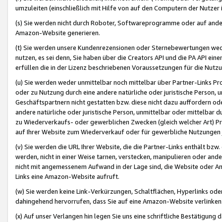
umzuleiten (einschließlich mit Hilfe von auf den Computern der Nutzer i
(s) Sie werden nicht durch Roboter, Softwareprogramme oder auf andere
Amazon-Website generieren.
(t) Sie werden unsere Kundenrezensionen oder Sternebewertungen wed
nutzen, es sei denn, Sie haben über die Creators API und die PA API e
erfüllen die in der Lizenz beschriebenen Voraussetzungen für die Nutzu
(u) Sie werden weder unmittelbar noch mittelbar über Partner-Links P
oder zu Nutzung durch eine andere natürliche oder juristische Person,
Geschäftspartnern nicht gestatten bzw. diese nicht dazu auffordern od
andere natürliche oder juristische Person, unmittelbar oder mittelbar
zu Wiederverkaufs- oder gewerblichen Zwecken (gleich welcher Art) 
auf Ihrer Website zum Wiederverkauf oder für gewerbliche Nutzungen 
(v) Sie werden die URL Ihrer Website, die die Partner-Links enthält b
werden, nicht in einer Weise tarnen, verstecken, manipulieren oder and
nicht mit angemessenem Aufwand in der Lage sind, die Website oder A
Links eine Amazon-Website aufruft.
(w) Sie werden keine Link-Verkürzungen, Schaltflächen, Hyperlinks ode
dahingehend hervorrufen, dass Sie auf eine Amazon-Website verlinken
(x) Auf unser Verlangen hin legen Sie uns eine schriftliche Bestätigung