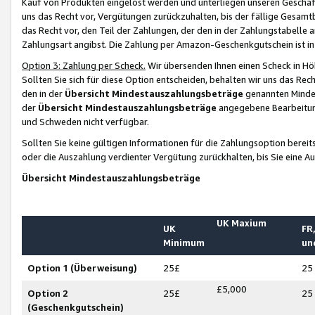
Kauf von Produkten eingelöst werden und unterliegen unseren Geschäf
uns das Recht vor, Vergütungen zurückzuhalten, bis der fällige Gesamt
das Recht vor, den Teil der Zahlungen, der den in der Zahlungstabelle 
Zahlungsart angibst. Die Zahlung per Amazon-Geschenkgutschein ist in
Option 3: Zahlung per Scheck.
Wir übersenden Ihnen einen Scheck in Höh
Sollten Sie sich für diese Option entscheiden, behalten wir uns das Rec
den in der
Übersicht Mindestauszahlungsbeträge
genannten Mindest
der
Übersicht Mindestauszahlungsbeträge
angegebene Bearbeitung
und Schweden nicht verfügbar.
Sollten Sie keine gültigen Informationen für die Zahlungsoption bereit
oder die Auszahlung verdienter Vergütung zurückhalten, bis Sie eine A
Übersicht Mindestauszahlungsbeträge
UK Maxium
UK
FR,
Minimum
un
Option 1 (Überweisung)
25£
25
£5,000
Option 2
25£
25
(Geschenkgutschein)