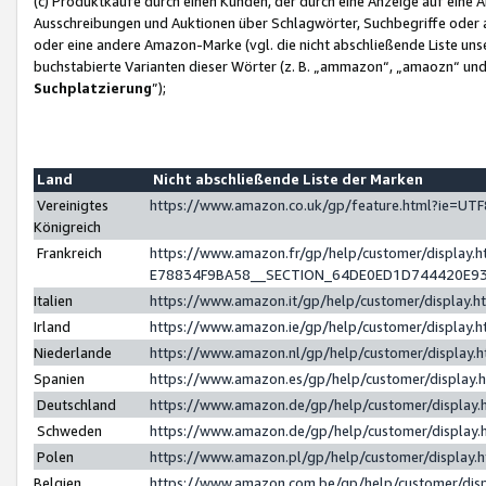
(c) Produktkäufe durch einen Kunden, der durch eine Anzeige auf eine 
Ausschreibungen und Auktionen über Schlagwörter, Suchbegriffe oder 
oder eine andere Amazon-Marke (vgl. die nicht abschließende Liste un
buchstabierte Varianten dieser Wörter (z. B. „ammazon“, „amaozn“ und „
Suchplatzierung
”);
Land
Nicht abschließende Liste der Marken
Vereinigtes
https://www.amazon.co.uk/gp/feature.html?ie=U
Königreich
Frankreich
https://www.amazon.fr/gp/help/customer/displa
E78834F9BA58__SECTION_64DE0ED1D744420E9
Italien
https://www.amazon.it/gp/help/customer/display
Irland
https://www.amazon.ie/gp/help/customer/displa
Niederlande
https://www.amazon.nl/gp/help/customer/display
Spanien
https://www.amazon.es/gp/help/customer/display
Deutschland
https://www.amazon.de/gp/help/customer/displa
Schweden
https://www.amazon.de/gp/help/customer/displa
Polen
https://www.amazon.pl/gp/help/customer/display
Belgien
https://www.amazon.com.be/gp/help/customer/d