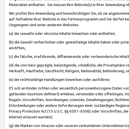
Materialien enthalten. Sie müssen Ihre Website(s) in Ihrer Anwendung ide
Wir prüfen Ihre Anwendung und benachrichtigen Sie, ob sie angenommen
auf Aufnahme Ihrer Website in das Partnerprogramm und Sie dürfen kei
Ungeeignet sind unter anderem Websites:
(a) die sexuelle oder obszöne Inhalte bewerben oder enthalten;
(b) die Gewalt verherrlichen oder gewalttätige Inhalte haben oder pot
anstiften,;
(c) die falsche, irreführende, diffamierende oder verleumderische Inha
(d) die von Hass geprägte, belästigende, schädliche, die Privatsphäre v
Herkunft, Hautfarbe, Geschlecht, Religion, Nationalität, Behinderung, 
(e) die rechtswidrige Handlungen bewerben oder ausführen;
(f) sich an Kinder richten oder wissentlich personenbezogene Daten vo
geltenden Gesetzen definiert) erheben, verwenden oder offenlegen, Vo
Regeln, Vorschriften, Anordnungen, Lizenzen, Genehmigungen, Richtlini
Entscheidungen oder andere Anforderungen einer zuständigen Regierung
Privacy Protection Act (15 U.S.C. §§ 6501-6506) oder Vorschriften, di
Internet erlassen wurden);
(g) die Marken von Amazon oder unseren verbundenen Unternehmen b