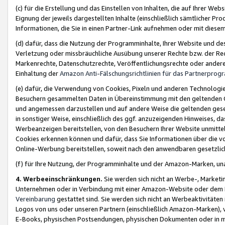
(c) für die Erstellung und das Einstellen von Inhalten, die auf Ihrer We
Eignung der jeweils dargestellten Inhalte (einschließlich sämtlicher 
Informationen, die Sie in einen Partner-Link aufnehmen oder mit diese
(d) dafür, dass die Nutzung der Programminhalte, Ihrer Website und des 
Verletzung oder missbräuchliche Ausübung unserer Rechte bzw. der Recht
Markenrechte, Datenschutzrechte, Veröffentlichungsrechte oder anderer
Einhaltung der
Amazon Anti-Fälschungsrichtlinien für das Partnerpro
(e) dafür, die Verwendung von Cookies, Pixeln und anderen Technologien
Besuchern gesammelten Daten in Übereinstimmung mit den geltenden Ge
und angemessen darzustellen und auf andere Weise die geltenden geset
in sonstiger Weise, einschließlich des ggf. anzuzeigenden Hinweises, d
Werbeanzeigen bereitstellen, von den Besuchern Ihrer Website unmitte
Cookies erkennen können und dafür, dass Sie Informationen über die v
Online-Werbung bereitstellen, soweit nach den anwendbaren gesetzlic
(f) für Ihre Nutzung, der Programminhalte und der Amazon-Marken, u
4. Werbeeinschränkungen.
Sie werden sich nicht an Werbe-, Market
Unternehmen oder in Verbindung mit einer Amazon-Website oder dem Pa
Vereinbarung
gestattet sind. Sie werden sich nicht an Werbeaktivitäten
Logos von uns oder unseren Partnern (einschließlich Amazon-Marken), 
E-Books, physischen Postsendungen, physischen Dokumenten oder in 