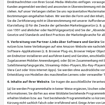
Direktnachrichten von Ihren Social-Media-Websites einfügen. vorausg
Kunden angemeldet werden) und ansonsten in Übereinstimmung mit der
stehen. Auf unser Verlangen stellen Sie uns repräsentative Mustermater
Bestimmungen eingehalten haben. Wir werden die Form und den Inhalt, di
Sie die Zertifizierung nicht in Übereinstimmung mit unserer Aufforderu
Klarstellung: (i) Für die Zwecke der geltenden Marketinggesetze (z. 
von 1991 und ähnlicher oder Nachfolgegesetze) sind Sie der „Absender“ j
Gesetze und Standards und Best Practices der Marketingbranche für 
5. Verbreitung von Partner-Links über Software und Geräte
Sie
nutzen bzw. keine Verlinkungen auf eine Amazon-Website wie nachsteh
Software-Applikationen (z. B. Browser Plug-ins, Browser Helper Objec
ein Endnutzer installieren und ausführen kann) und Geräten, einschlie
Zugelassenen Mobilen Anwendungen); oder (b) im Zusammenhang mit bzw.
Satellitenempfangsgeräte, Streaming-Video-Playern, Blu-Ray-Playern 
Viera Cast oder Vizio Internet Apps). Sie werden ohne ausdrückliche v
Entwicklung von Modellen des maschinellen Lernens oder verwandter 
6. Inhalte auf Ihrer Website
. Sie tragen die ausschließliche Verantwo
(a) Sie werden Programminhalte in keiner Weise ergänzen, löschen oder
Informationen; Sie dürfen aus einer Bilddatei bestehende Programminhal
erhalten bleiben bzw. aus Text bestehende Programminhalte so kürzen, 
Kürzung nicht sachlich falsch oder irreführend wird. Einige Arten von L