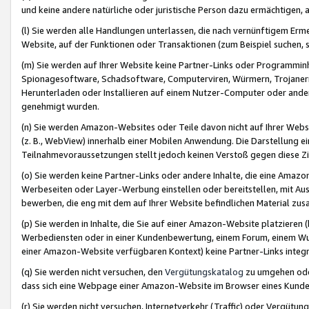
und keine andere natürliche oder juristische Person dazu ermächtigen, a
(l) Sie werden alle Handlungen unterlassen, die nach vernünftigem Erme
Website, auf der Funktionen oder Transaktionen (zum Beispiel suchen, s
(m) Sie werden auf Ihrer Website keine Partner-Links oder Programmin
Spionagesoftware, Schadsoftware, Computerviren, Würmern, Trojaner
Herunterladen oder Installieren auf einem Nutzer-Computer oder ande
genehmigt wurden.
(n) Sie werden Amazon-Websites oder Teile davon nicht auf Ihrer Websi
(z. B., WebView) innerhalb einer Mobilen Anwendung. Die Darstellung ein
Teilnahmevoraussetzungen stellt jedoch keinen Verstoß gegen diese Zif
(o) Sie werden keine Partner-Links oder andere Inhalte, die eine Am
Werbeseiten oder Layer-Werbung einstellen oder bereitstellen, mit Au
bewerben, die eng mit dem auf Ihrer Website befindlichen Material z
(p) Sie werden in Inhalte, die Sie auf einer Amazon-Website platzier
Werbediensten oder in einer Kundenbewertung, einem Forum, einem Wun
einer Amazon-Website verfügbaren Kontext) keine Partner-Links integr
(q) Sie werden nicht versuchen, den
Vergütungskatalog
zu umgehen oder
dass sich eine Webpage einer Amazon-Website im Browser eines Kunden 
(r) Sie werden nicht versuchen, Internetverkehr (Traffic) oder Vergü