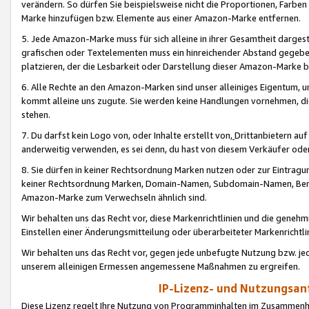
verändern. So dürfen Sie beispielsweise nicht die Proportionen, Farb
Marke hinzufügen bzw. Elemente aus einer Amazon-Marke entfernen.
5. Jede Amazon-Marke muss für sich alleine in ihrer Gesamtheit darge
grafischen oder Textelementen muss ein hinreichender Abstand gegebe
platzieren, der die Lesbarkeit oder Darstellung dieser Amazon-Marke b
6. Alle Rechte an den Amazon-Marken sind unser alleiniges Eigentum, 
kommt alleine uns zugute. Sie werden keine Handlungen vornehmen, 
stehen.
7. Du darfst kein Logo von, oder Inhalte erstellt von,
Drittanbietern au
anderweitig verwenden, es sei denn, du hast von diesem Verkäufer oder
8. Sie dürfen in keiner Rechtsordnung Marken nutzen oder zur Eintragu
keiner Rechtsordnung Marken, Domain-Namen, Subdomain-Namen, Benu
Amazon-Marke zum Verwechseln ähnlich sind.
Wir behalten uns das Recht vor, diese Markenrichtlinien und die gene
Einstellen einer Änderungsmitteilung oder überarbeiteter Markenricht
Wir behalten uns das Recht vor, gegen jede unbefugte Nutzung bzw. jede 
unserem alleinigen Ermessen angemessene Maßnahmen zu ergreifen.
IP-Lizenz- und Nutzungsan
Diese Lizenz regelt Ihre Nutzung von Programminhalten im Zusammen