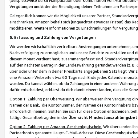
(beispielsweise durch Manipulation oder Kombination von Attributions-
Vergütungen und/oder der Beendigung deiner Teilnahme am Partnerp
Gelegentlich können wir die Möglichkeit unserer Partner, Standardv
einschränken. Amazon behält sich (ungeachtet etwaiger Fristen) das Re
modifizieren. Weitere Informationen zu Einschränkungen für Vergütung
6. Erfassung und Zahlung von Vergütungen
Wir werden wirtschaftlich vertretbare Anstrengungen unternehmen, um 
Nachverfolgung zu ermöglichen und unsere Berichte zu erstellen und di
diesem Monat verdient hast, zusammengefasst sind. Standardvergütung
auf den nächsten Betrag in der Landeswährung gerundet werden (z. B. C
über oder unter dem in deiner Preiskarte angegebenen Satz liegt. Wir
eine Amazon-Webseite etwa 60 Tage nach Ende jedes Kalendermonats, i
wurden. Du kannst wählen, ob du Zahlungen in einer anderen Währung
dafür entscheidest, erklärst du dich damit einverstanden, dass die K
Option 1: Zahlung per Überweisung.
Wir überweisen Ihre Vergütung dir
Namen der Bank, die Kontonummer, den Namen des Kontoinhabers bzw. a
erforderlich) nennen. Sollten Sie sich für diese Option entscheiden, be
fällige Gesamtbetrag den in der
Übersicht Mindestauszahlungsbet
Option 2: Zahlung per Amazon-Geschenkgutschein.
Wir übersenden Ihne
Partnerkonto genannte Haupt-E-Mail-Adresse. Diese Geschenkgutschei