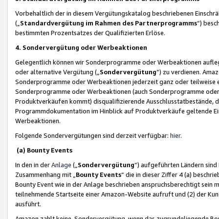
Vorbehaltlich der in diesem Vergütungskatalog beschriebenen Einschr
(„
Standardvergütung im Rahmen des Partnerprogramms
“) besc
bestimmten Prozentsatzes der Qualifizierten Erlöse.
4. Sondervergütung oder Werbeaktionen
Gelegentlich können wir Sonderprogramme oder Werbeaktionen auflegen,
oder alternative Vergütung („
Sondervergütung
”) zu verdienen. Amazo
Sonderprogramme oder Werbeaktionen jederzeit ganz oder teilweise einz
Sonderprogramme oder Werbeaktionen (auch Sonderprogramme oder We
Produktverkäufen kommt) disqualifizierende Ausschlusstatbestände, di
Programmdokumentation im Hinblick auf Produktverkäufe geltende E
Werbeaktionen.
Folgende Sondervergütungen sind derzeit verfügbar:
hier
.
(a) Bounty Events
In den in der
Anlage
(„
Sondervergütung
“) aufgeführten Ländern sind
Zusammenhang mit „
Bounty Events
“ die in dieser Ziffer 4 (a) besch
Bounty Event wie in der Anlage beschrieben anspruchsberechtigt sein mu
teilnehmende Startseite einer Amazon-Website aufruft und (2) der Kun
ausführt.
Amazon zahlt keine Sondervergütung, wenn das zugrundeliegende Boun