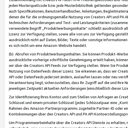
jeden Musterquellcode bzw. jede Musterbibliothek geltenden gesonder
auch Spezifikationen, Benutzerhandbücher, Anleitungen, Begleitmaterial
denen die für die ordnungsgemäße Nutzung von Creators API und PA A
technischen Anforderungen und Test- und Leistungskriterien (zusammen
verwendete Begriff „Produktwerbungsinhalte“ schließt ausdrücklich al
Lizenz zur Verfügung stellen, sowie alle von uns zur Verfügung gestel
ausdrücklich nicht auf Daten, Bilder, Texte oder sonstige Informatione
es sich nicht um eine Amazon-Website handelt.
(b) Abrufen von Produktwerbungsinhalten. Sie können Produkt-Werbein
ausdrückliche vorherige schriftliche Genehmigung erteilt haben, könn
wir über die Creators API Feeds zur Verfügung stellen. Wenn Sie Produk
Nutzung von Datenfeeds dieser Lizenz. Sie erkennen an, dass wir Creat
API oder Datenfeeds jederzeit ändern, auslaufen lassen oder neu veröffe
Verantwortung liegt, sicherzustellen, dass Ihr Zugriff auf die und Ihr
jeweiligen Zeitpunkt aktuellen Anforderungen (einschließlich dieser Liz
Zur Identifizierung Ihres Kontos und zum Stellen von Anfragen an Crea
Schlüssel und einem privaten Schlüssel (jedes Schlüsselpaar eine „Kon
Rahmen des Amazon-Partnerprogramms zugeteilte Partner-ID oder ein
Kontokennungen über den Creators API und PA API Kontoerstellungspro
Um Programmwerbeinhalte über die Creators API Dienste zu erhalten, m