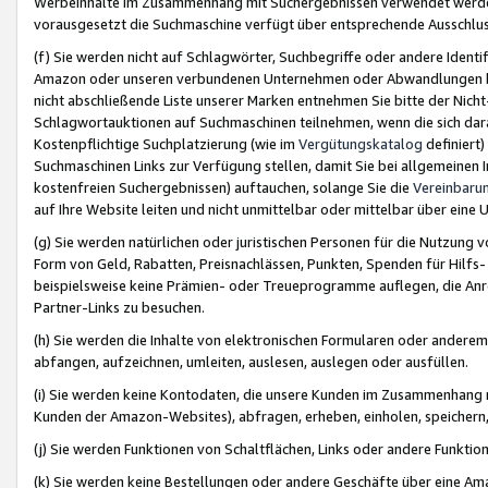
Werbeinhalte im Zusammenhang mit Suchergebnissen verwendet werden,
vorausgesetzt die Suchmaschine verfügt über entsprechende Ausschlu
(f) Sie werden nicht auf Schlagwörter, Suchbegriffe oder andere Ident
Amazon oder unseren verbundenen Unternehmen oder Abwandlungen bzw
nicht abschließende Liste unserer Marken entnehmen Sie bitte der Nich
Schlagwortauktionen auf Suchmaschinen teilnehmen, wenn die sich da
Kostenpflichtige Suchplatzierung (wie im
Vergütungskatalog
definiert
Suchmaschinen Links zur Verfügung stellen, damit Sie bei allgemeinen I
kostenfreien Suchergebnissen) auftauchen, solange Sie die
Vereinbaru
auf Ihre Website leiten und nicht unmittelbar oder mittelbar über eine
(g) Sie werden natürlichen oder juristischen Personen für die Nutzung 
Form von Geld, Rabatten, Preisnachlässen, Punkten, Spenden für Hilfs
beispielsweise keine Prämien- oder Treueprogramme auflegen, die Anrei
Partner-Links zu besuchen.
(h) Sie werden die Inhalte von elektronischen Formularen oder anderem M
abfangen, aufzeichnen, umleiten, auslesen, auslegen oder ausfüllen.
(i) Sie werden keine Kontodaten, die unsere Kunden im Zusammenhang 
Kunden der Amazon-Websites), abfragen, erheben, einholen, speichern,
(j) Sie werden Funktionen von Schaltflächen, Links oder andere Funkti
(k) Sie werden keine Bestellungen oder andere Geschäfte über eine Ama