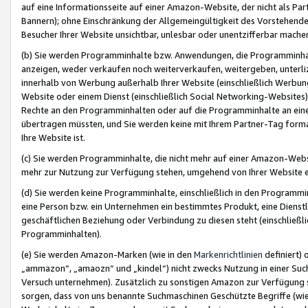
auf eine Informationsseite auf einer Amazon-Website, der nicht als Part
Bannern); ohne Einschränkung der Allgemeingültigkeit des Vorstehende
Besucher Ihrer Website unsichtbar, unlesbar oder unentzifferbar mache
(b) Sie werden Programminhalte bzw. Anwendungen, die Programminhalt
anzeigen, weder verkaufen noch weiterverkaufen, weitergeben, unterli
innerhalb von Werbung außerhalb Ihrer Website (einschließlich Werbun
Website oder einem Dienst (einschließlich Social Networking-Website
Rechte an den Programminhalten oder auf die Programminhalte an eine a
übertragen müssten, und Sie werden keine mit Ihrem Partner-Tag formati
Ihre Website ist.
(c) Sie werden Programminhalte, die nicht mehr auf einer Amazon-Websit
mehr zur Nutzung zur Verfügung stehen, umgehend von Ihrer Website e
(d) Sie werden keine Programminhalte, einschließlich in den Programmin
eine Person bzw. ein Unternehmen ein bestimmtes Produkt, eine Dienstle
geschäftlichen Beziehung oder Verbindung zu diesen steht (einschließli
Programminhalten).
(e) Sie werden Amazon-Marken (wie in den
Markenrichtlinien
definiert) 
„ammazon“, „amaozn“ und „kindel“) nicht zwecks Nutzung in einer Suc
Versuch unternehmen). Zusätzlich zu sonstigen Amazon zur Verfügung 
sorgen, dass von uns benannte Suchmaschinen Geschützte Begriffe (wie 