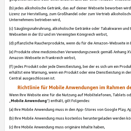
(b) jedes alkoholische Getränk, das auf deiner Webseite beworben wird
Lizenz zur Herstellung, zum Großhandel oder zum Vertrieb alkoholisch
Unternehmens betrieben wird,
(c) Säuglingsnahruhrung, alkoholische Getränke oder Tabakwaren und E
Webseiten in der EU und im Vereinigten Königreich wirbst,
(d) pflanzliche Raucherprodukte, wenn du für die Amazon-Webseite in B
(e) Produkte ohne medizinischen Verwendungszweck gemäß Anhang XVI 
Amazon-Webseite in Frankreich wirbst,
(f) jedes Produkt oder jede Dienstleistung, bei der es sich um ein Prod
erhältst eine Warnung, wenn ein Produkt oder eine Dienstleistung in de
Central ausgeschlossen ist.
Richtlinie für Mobile Anwendungen im Rahmen de
Wenn Ihre Website eine für die Nutzung auf Mobiltelefonen, Tablets 
„
Mobile Anwendung
“) enthält, gilt Folgendes:
(a) Ihre Mobile Anwendung muss in den App-Stores von Google Play, A
(b) Ihre Mobile Anwendung muss kostenlos heruntergeladen werden könn
(c) Ihre Mobile Anwendung muss originäre Inhalte haben,