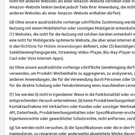
nicht mit anderen Websites als einer Amazon-Website verlinken oder i
Amazon-Website lenken (wobei jedoch Teile Ihrer Anwendung, die nich
anderen Websites als einer Amazon-Website enthalten dürfen).
(d) Ohne unsere ausdrückliche vorherige schriftliche Zustimmung werd
Nutzung mit einem Mobiltelefon oder sonstigen Mobilgerät entwickelt
(1) Websites, die nicht für die Nutzung mit solchen Geräten entwickelt
eine nicht für Mobilgeräte optimierte Website, die über einen Interne
in den
Richtlinie für Mobile Anwendungen
definiert, oder (3) Beistellge
Satellitenempfangsgeräte, Streaming-Video-Player, Blu-Ray-Player ode
Cast oder Vizio Internet-Apps).
(e) Ohne unsere ausdrückliche vorherige schriftliche Genehmigung dürfe
verwenden, um Produkt-Werbeinhalte zu aggregieren, zu analysieren, 
anderen Anwendungen, die für die Verwendung durch Personen oder Or
für die direkte Schulung oder Feinabstimmung eines maschinellen Lern
(f) Sie werden (i) nicht in irgendeiner Weise in die Funktionalität ode
entsprechenden Versuch unternehmen; (ii) keine Produktwerbungsinha
Kontaktaufnahme mit Verkäufern oder Kunden oder sonstiger Werbeaktiv
API, Datenfeeds, Produktwerbungsinhalten oder Spezifikationen erschei
Eigentumsrechte oder gewerblicher Schutzrechte, nicht entfernen, verd
(g) Sie werden nicht versuchen, (i) die Spezifikationen oder die in de
manipulieren, zu reparieren oder anderweitig abgeleitete Werke davon z