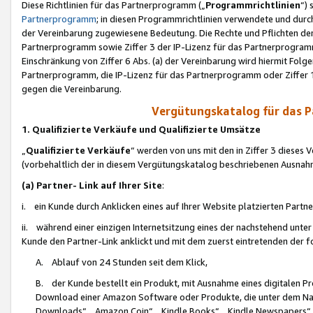
Diese Richtlinien für das Partnerprogramm („
Programmrichtlinien
“)
Partnerprogramm
; in diesen Programmrichtlinien verwendete und durch
der Vereinbarung zugewiesene Bedeutung. Die Rechte und Pflichten de
Partnerprogramm sowie Ziffer 3 der IP-Lizenz für das Partnerprogram
Einschränkung von Ziffer 6 Abs. (a) der Vereinbarung wird hiermit Fol
Partnerprogramm, die IP-Lizenz für das Partnerprogramm oder Ziffer 1
gegen die Vereinbarung.
Vergütungskatalog für das 
1. Qualifizierte Verkäufe und Qualifizierte Umsätze
„
Qualifizierte Verkäufe
“ werden von uns mit den in Ziffer 3 diese
(vorbehaltlich der in diesem Vergütungskatalog beschriebenen Ausnah
(a) Partner- Link auf Ihrer Site
:
i. ein Kunde durch Anklicken eines auf Ihrer Website platzierten Part
ii. während einer einzigen Internetsitzung eines der nachstehend unter (i)
Kunde den Partner-Link anklickt und mit dem zuerst eintretenden der f
A. Ablauf von 24 Stunden seit dem Klick,
B. der Kunde bestellt ein Produkt, mit Ausnahme eines digitalen P
Download einer Amazon Software oder Produkte, die unter dem N
Downloads“, „Amazon Coin“, „Kindle Books“, „Kindle Newspapers“, „