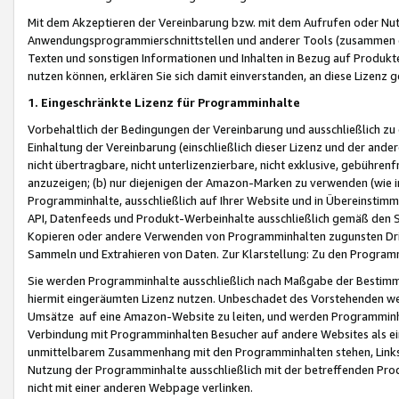
Mit dem Akzeptieren der Vereinbarung bzw. mit dem Aufrufen oder Nutz
Anwendungsprogrammierschnittstellen und anderer Tools (zusammen die
Texten und sonstigen Informationen und Inhalten in Bezug auf Produkte
nutzen können, erklären Sie sich damit einverstanden, an diese Lizenz 
1. Eingeschränkte Lizenz für Programminhalte
Vorbehaltlich der Bedingungen der Vereinbarung und ausschließlich z
Einhaltung der Vereinbarung (einschließlich dieser Lizenz und der ande
nicht übertragbare, nicht unterlizenzierbare, nicht exklusive, gebühren
anzuzeigen; (b) nur diejenigen der Amazon-Marken zu verwenden (wie in 
Programminhalte, ausschließlich auf Ihrer Website und in Übereinstimmu
API, Datenfeeds und Produkt-Werbeinhalte ausschließlich gemäß den Spe
Kopieren oder andere Verwenden von Programminhalten zugunsten Dri
Sammeln und Extrahieren von Daten. Zur Klarstellung: Zu den Program
Sie werden Programminhalte ausschließlich nach Maßgabe der Besti
hiermit eingeräumten Lizenz nutzen. Unbeschadet des Vorstehenden we
Umsätze auf eine Amazon-Website zu leiten, und werden Programminhal
Verbindung mit Programminhalten Besucher auf andere Websites als ein
unmittelbarem Zusammenhang mit den Programminhalten stehen, Links z
Nutzung der Programminhalte ausschließlich mit der betreffenden Pr
nicht mit einer anderen Webpage verlinken.