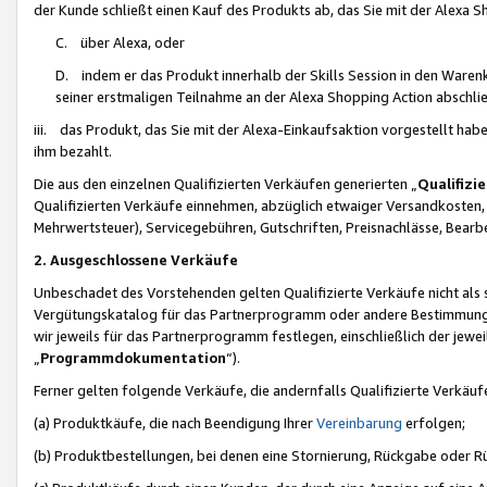
der Kunde schließt einen Kauf des Produkts ab, das Sie mit der Alexa 
C. über Alexa, oder
D. indem er das Produkt innerhalb der Skills Session in den Waren
seiner erstmaligen Teilnahme an der Alexa Shopping Action abschlie
iii. das Produkt, das Sie mit der Alexa-Einkaufsaktion vorgestellt ha
ihm bezahlt.
Die aus den einzelnen Qualifizierten Verkäufen generierten „
Qualifizi
Qualifizierten Verkäufe einnehmen, abzüglich etwaiger Versandkosten
Mehrwertsteuer), Servicegebühren, Gutschriften, Preisnachlässe, Bear
2. Ausgeschlossene Verkäufe
Unbeschadet des Vorstehenden gelten Qualifizierte Verkäufe nicht als
Vergütungskatalog für das Partnerprogramm oder andere Bestimmungen,
wir jeweils für das Partnerprogramm festlegen, einschließlich der jewe
„
Programmdokumentation
“).
Ferner gelten folgende Verkäufe, die andernfalls Qualifizierte Verkä
(a) Produktkäufe, die nach Beendigung Ihrer
Vereinbarung
erfolgen;
(b) Produktbestellungen, bei denen eine Stornierung, Rückgabe oder R