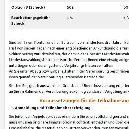
Option 3 (Scheck)
50£
50
Bearbeitungsgebühr
k.A.
k.A
Scheck
Sind auf Ihrem Konto für einen Zeitraum von mindestens drei Jahren kein
Frist von sieben Tagen nach einer entsprechenden Ankündigung die für
Schlussbetrag zurückzuhalten, der dem in der Übersicht Mindestausz
Mindestauszahlungsbetrag entspricht. Ferner können eine etwaig aufg
unterliegen oder durch geltende Verjährungsfristen verfallen.
An Sie unter Abzug bzw. Einbehalt aller in der Vereinbarung beschrieb
Ihnen gemäß der Vereinbarung zustehenden Beträge dar.
Sollten Sie, gleich aus welchem Grund, eine Überschusszahlung erhalte
an Sie im Rahmen der Vereinbarung zukünftig zahlbaren Vergütung zu 
Voraussetzungen für die Teilnahme a
1. Anmeldung und Teilnahmeberechtigung
Sie leiten den Anmeldeprozess ein, indem Sie einen vollständigen und 
muss/müssen originäre Inhalte (original content) enthalten und über d
Originalinhalte, die Materialien von Dritten verwenden, müssen wese