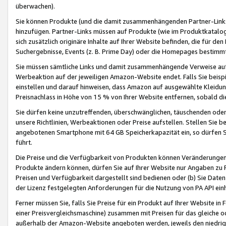
überwachen).
Sie können Produkte (und die damit zusammenhängenden Partner-Links)
hinzufügen. Partner-Links müssen auf Produkte (wie im Produktkatalog de
sich zusätzlich originäre Inhalte auf Ihrer Website befinden, die für 
Suchergebnisse, Events (z. B. Prime Day) oder die Homepages bestimmte
Sie müssen sämtliche Links und damit zusammenhängende Verweise auf z
Werbeaktion auf der jeweiligen Amazon-Website endet. Falls Sie beisp
einstellen und darauf hinweisen, dass Amazon auf ausgewählte Kleidun
Preisnachlass in Höhe von 15 % von Ihrer Website entfernen, sobald di
Sie dürfen keine unzutreffenden, überschwänglichen, täuschenden od
unsere Richtlinien, Werbeaktionen oder Preise aufstellen. Stellen Sie 
angebotenen Smartphone mit 64 GB Speicherkapazität ein, so dürfen S
führt.
Die Preise und die Verfügbarkeit von Produkten können Veränderungen 
Produkte ändern können, dürfen Sie auf Ihrer Website nur Angaben zu P
Preisen und Verfügbarkeit dargestellt sind bedienen oder (b) Sie Daten
der Lizenz festgelegten Anforderungen für die Nutzung von PA API einh
Ferner müssen Sie, falls Sie Preise für ein Produkt auf Ihrer Website in 
einer Preisvergleichsmaschine) zusammen mit Preisen für das gleiche o
außerhalb der Amazon-Website angeboten werden, jeweils den niedrigst