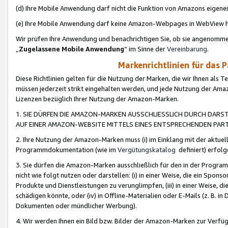
(d) Ihre Mobile Anwendung darf nicht die Funktion von Amazons eige
(e) Ihre Mobile Anwendung darf keine Amazon-Webpages in WebView 
Wir prüfen Ihre Anwendung und benachrichtigen Sie, ob sie angenomm
„
Zugelassene Mobile Anwendung
“ im Sinne der
Vereinbarung
.
Markenrichtlinien für das 
Diese Richtlinien gelten für die Nutzung der Marken, die wir Ihnen als 
müssen jederzeit strikt eingehalten werden, und jede Nutzung der Ama
Lizenzen bezüglich Ihrer Nutzung der Amazon-Marken.
1. SIE DÜRFEN DIE AMAZON-MARKEN AUSSCHLIESSLICH DURCH DARS
AUF EINER AMAZON-WEBSITE MITTELS EINES ENTSPRECHENDEN PART
2. Ihre Nutzung der Amazon-Marken muss (i) im Einklang mit der aktuells
Programmdokumentation (wie im
Vergütungskatalog
definiert) erfolg
3. Sie dürfen die Amazon-Marken ausschließlich für den in der Progr
nicht wie folgt nutzen oder darstellen: (i) in einer Weise, die ein Spo
Produkte und Dienstleistungen zu verunglimpfen, (iii) in einer Weise
schädigen könnte, oder (iv) in Offline-Materialien oder E-Mails (z. B.
Dokumenten oder mündlicher Werbung).
4. Wir werden Ihnen ein Bild bzw. Bilder der Amazon-Marken zur Verfüg