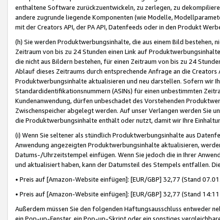
enthaltene Software zurückzuentwickeln, zu zerlegen, zu dekompilier
andere zugrunde liegende Komponenten (wie Modelle, Modellparameter
mit der Creators API, der PA API, Datenfeeds oder in den Produkt Werb
(h) Sie werden Produktwerbungsinhalte, die aus einem Bild bestehen, ni
Zeitraum von bis zu 24 Stunden einen Link auf Produktwerbungsinhalte
die nicht aus Bildern bestehen, für einen Zeitraum von bis zu 24 Stund
Ablauf dieses Zeitraums durch entsprechende Anfrage an die Creators 
Produktwerbungsinhalte aktualisieren und neu darstellen. Sofern wir Ih
Standardidentifikationsnummern (ASINs) für einen unbestimmten Zeitra
Kundenanwendung, dürfen unbeschadet des Vorstehenden Produktwerbu
Zwischenspeicher abgelegt werden. Auf unser Verlangen werden Sie un
die Produktwerbungsinhalte enthält oder nutzt, damit wir Ihre Einhalt
(i) Wenn Sie seltener als stündlich Produktwerbungsinhalte aus Datenfe
Anwendung angezeigten Produktwerbungsinhalte aktualisieren, werden 
Datums-/Uhrzeitstempel einfügen. Wenn Sie jedoch die in Ihrer Anwe
und aktualisiert haben, kann der Datumsteil des Stempels entfallen. Dies
• Preis auf [Amazon-Website einfügen]: [EUR/GBP] 32,77 (Stand 07.01.
• Preis auf [Amazon-Website einfügen]: [EUR/GBP] 32,77 (Stand 14:11 
Außerdem müssen Sie den folgenden Haftungsausschluss entweder neb
ein Pop-up-Fenster, ein Pop-up-Skript oder ein sonstiges vergleichba