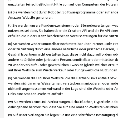
umzuleiten (einschließlich mit Hilfe von auf den Computern der Nutzer i
(s) Sie werden nicht durch Roboter, Softwareprogramme oder auf andere
Amazon-Website generieren.
(t) Sie werden unsere Kundenrezensionen oder Sternebewertungen wed
nutzen, es sei denn, Sie haben über die Creators API und die PA API e
erfüllen die in der Lizenz beschriebenen Voraussetzungen für die Nutzu
(u) Sie werden weder unmittelbar noch mittelbar über Partner-Links P
oder zu Nutzung durch eine andere natürliche oder juristische Person,
Geschäftspartnern nicht gestatten bzw. diese nicht dazu auffordern od
andere natürliche oder juristische Person, unmittelbar oder mittelbar
zu Wiederverkaufs- oder gewerblichen Zwecken (gleich welcher Art) 
auf Ihrer Website zum Wiederverkauf oder für gewerbliche Nutzungen 
(v) Sie werden die URL Ihrer Website, die die Partner-Links enthält b
werden, nicht in einer Weise tarnen, verstecken, manipulieren oder and
nicht mit angemessenem Aufwand in der Lage sind, die Website oder A
Links eine Amazon-Website aufruft.
(w) Sie werden keine Link-Verkürzungen, Schaltflächen, Hyperlinks ode
dahingehend hervorrufen, dass Sie auf eine Amazon-Website verlinken
(x) Auf unser Verlangen hin legen Sie uns eine schriftliche Bestätigung