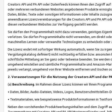
Creators API und PA API oder Datenfeeds können Ihnen den Zugriff auf D
oder mehreren verbundenen Websites angebotenen Produkte ermögliche
Daten, Bilder, Texte oder sonstigen Informationen oder Inhalte zuzugre
anwendbaren Lizenzvereinbarungen für die Creators API und PA API od
diesen verbundenen Websites zur Verfügung gestellt werden.
Sie dürfen den Programminhalt nicht dazu verwenden, geistiges Eigent
verletzen. Sie dürfen Programminhalte nicht verwenden, um direkt ode
maschinelles Lernen oder verwandte Technologien zu entwickeln oder zu
Die Lizenz endet mit sofortiger Wirkung automatisch, wenn Sie zu irg
Vergütungskatalog definiert) nicht rechtzeitig erfüllen bzw. ansonsten
schriftliche Mitteilung an Sie ganz oder teilweise beenden. Sie werden
umgehend einstellen und sämtliche Programminhalte und Amazon-Marke
jeweils verlangt, umgehend von Ihrer Website entfernen und löschen od
2. Voraussetzungen für die Nutzung der Creators API und der P
(a)
Beschreibung
. Im Rahmen dieser Lizenz können wir Ihnen Programmi
• Daten, Bilder, Audio-Dateien, Videos, Logos, Benutzerschnittstellen-
• Textmaterialien, wie beispielsweise Produktinformationen in Textfor
Neben den vorstehenden Produktwerbungsinhalten und dem Zugriff auf 
Zusammenhang mit Creators API und PA API Musterquellcodes und -bibli