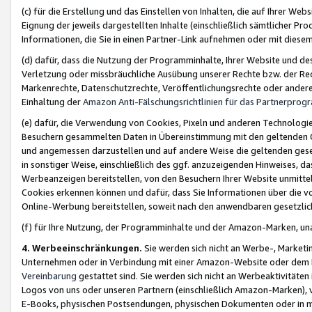
(c) für die Erstellung und das Einstellen von Inhalten, die auf Ihrer We
Eignung der jeweils dargestellten Inhalte (einschließlich sämtlicher 
Informationen, die Sie in einen Partner-Link aufnehmen oder mit diese
(d) dafür, dass die Nutzung der Programminhalte, Ihrer Website und des 
Verletzung oder missbräuchliche Ausübung unserer Rechte bzw. der Recht
Markenrechte, Datenschutzrechte, Veröffentlichungsrechte oder anderer
Einhaltung der
Amazon Anti-Fälschungsrichtlinien für das Partnerpro
(e) dafür, die Verwendung von Cookies, Pixeln und anderen Technologien
Besuchern gesammelten Daten in Übereinstimmung mit den geltenden Ge
und angemessen darzustellen und auf andere Weise die geltenden geset
in sonstiger Weise, einschließlich des ggf. anzuzeigenden Hinweises, d
Werbeanzeigen bereitstellen, von den Besuchern Ihrer Website unmitte
Cookies erkennen können und dafür, dass Sie Informationen über die v
Online-Werbung bereitstellen, soweit nach den anwendbaren gesetzlic
(f) für Ihre Nutzung, der Programminhalte und der Amazon-Marken, u
4. Werbeeinschränkungen.
Sie werden sich nicht an Werbe-, Market
Unternehmen oder in Verbindung mit einer Amazon-Website oder dem Pa
Vereinbarung
gestattet sind. Sie werden sich nicht an Werbeaktivitäten
Logos von uns oder unseren Partnern (einschließlich Amazon-Marken), 
E-Books, physischen Postsendungen, physischen Dokumenten oder in 