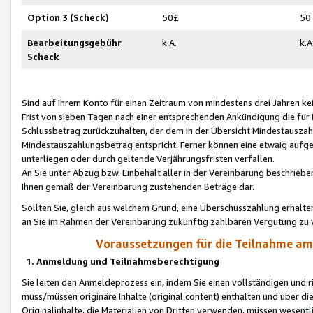
Option 3 (Scheck)
50£
50
Bearbeitungsgebühr
k.A.
k.A
Scheck
Sind auf Ihrem Konto für einen Zeitraum von mindestens drei Jahren kein
Frist von sieben Tagen nach einer entsprechenden Ankündigung die für
Schlussbetrag zurückzuhalten, der dem in der Übersicht Mindestausz
Mindestauszahlungsbetrag entspricht. Ferner können eine etwaig aufg
unterliegen oder durch geltende Verjährungsfristen verfallen.
An Sie unter Abzug bzw. Einbehalt aller in der Vereinbarung beschrieb
Ihnen gemäß der Vereinbarung zustehenden Beträge dar.
Sollten Sie, gleich aus welchem Grund, eine Überschusszahlung erhalte
an Sie im Rahmen der Vereinbarung zukünftig zahlbaren Vergütung zu 
Voraussetzungen für die Teilnahme a
1. Anmeldung und Teilnahmeberechtigung
Sie leiten den Anmeldeprozess ein, indem Sie einen vollständigen und 
muss/müssen originäre Inhalte (original content) enthalten und über d
Originalinhalte, die Materialien von Dritten verwenden, müssen wese