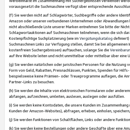
Werbeinhalte im Zusammenhang mit Suchergebnissen verwendet werden,
vorausgesetzt die Suchmaschine verfügt über entsprechende Ausschlu
(f) Sie werden nicht auf Schlagwörter, Suchbegriffe oder andere Ident
Amazon oder unseren verbundenen Unternehmen oder Abwandlungen bzw
nicht abschließende Liste unserer Marken entnehmen Sie bitte der Nich
Schlagwortauktionen auf Suchmaschinen teilnehmen, wenn die sich da
Kostenpflichtige Suchplatzierung (wie im
Vergütungskatalog
definiert
Suchmaschinen Links zur Verfügung stellen, damit Sie bei allgemeinen I
kostenfreien Suchergebnissen) auftauchen, solange Sie die
Vereinbaru
auf Ihre Website leiten und nicht unmittelbar oder mittelbar über eine
(g) Sie werden natürlichen oder juristischen Personen für die Nutzung 
Form von Geld, Rabatten, Preisnachlässen, Punkten, Spenden für Hilfs
beispielsweise keine Prämien- oder Treueprogramme auflegen, die Anrei
Partner-Links zu besuchen.
(h) Sie werden die Inhalte von elektronischen Formularen oder anderem M
abfangen, aufzeichnen, umleiten, auslesen, auslegen oder ausfüllen.
(i) Sie werden keine Kontodaten, die unsere Kunden im Zusammenhang 
Kunden der Amazon-Websites), abfragen, erheben, einholen, speichern,
(j) Sie werden Funktionen von Schaltflächen, Links oder andere Funkti
(k) Sie werden keine Bestellungen oder andere Geschäfte über eine Ama