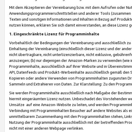
Mit dem Akzeptieren der Vereinbarung bzw. mit dem Aufrufen oder Nutz
Anwendungsprogrammierschnittstellen und anderer Tools (zusammen die
Texten und sonstigen Informationen und Inhalten in Bezug auf Produkte
nutzen können, erklären Sie sich damit einverstanden, an diese Lizenz 
1. Eingeschränkte Lizenz für Programminhalte
Vorbehaltlich der Bedingungen der Vereinbarung und ausschließlich z
Einhaltung der Vereinbarung (einschließlich dieser Lizenz und der ande
nicht übertragbare, nicht unterlizenzierbare, nicht exklusive, gebühren
anzuzeigen; (b) nur diejenigen der Amazon-Marken zu verwenden (wie in 
Programminhalte, ausschließlich auf Ihrer Website und in Übereinstimmu
API, Datenfeeds und Produkt-Werbeinhalte ausschließlich gemäß den Spe
Kopieren oder andere Verwenden von Programminhalten zugunsten Dri
Sammeln und Extrahieren von Daten. Zur Klarstellung: Zu den Program
Sie werden Programminhalte ausschließlich nach Maßgabe der Besti
hiermit eingeräumten Lizenz nutzen. Unbeschadet des Vorstehenden we
Umsätze auf eine Amazon-Website zu leiten, und werden Programminhal
Verbindung mit Programminhalten Besucher auf andere Websites als ein
unmittelbarem Zusammenhang mit den Programminhalten stehen, Links z
Nutzung der Programminhalte ausschließlich mit der betreffenden Pr
nicht mit einer anderen Webpage verlinken.