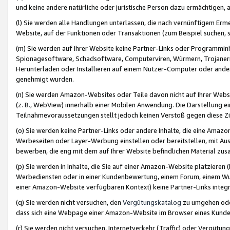
und keine andere natürliche oder juristische Person dazu ermächtigen, a
(l) Sie werden alle Handlungen unterlassen, die nach vernünftigem Erme
Website, auf der Funktionen oder Transaktionen (zum Beispiel suchen, s
(m) Sie werden auf Ihrer Website keine Partner-Links oder Programmin
Spionagesoftware, Schadsoftware, Computerviren, Würmern, Trojaner
Herunterladen oder Installieren auf einem Nutzer-Computer oder ande
genehmigt wurden.
(n) Sie werden Amazon-Websites oder Teile davon nicht auf Ihrer Websi
(z. B., WebView) innerhalb einer Mobilen Anwendung. Die Darstellung ein
Teilnahmevoraussetzungen stellt jedoch keinen Verstoß gegen diese Zif
(o) Sie werden keine Partner-Links oder andere Inhalte, die eine Am
Werbeseiten oder Layer-Werbung einstellen oder bereitstellen, mit Au
bewerben, die eng mit dem auf Ihrer Website befindlichen Material z
(p) Sie werden in Inhalte, die Sie auf einer Amazon-Website platzier
Werbediensten oder in einer Kundenbewertung, einem Forum, einem Wun
einer Amazon-Website verfügbaren Kontext) keine Partner-Links integr
(q) Sie werden nicht versuchen, den
Vergütungskatalog
zu umgehen oder
dass sich eine Webpage einer Amazon-Website im Browser eines Kunden 
(r) Sie werden nicht versuchen, Internetverkehr (Traffic) oder Vergü