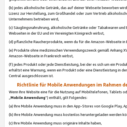
(b) jedes alkoholische Getränk, das auf deiner Webseite beworben wird
Lizenz zur Herstellung, zum Großhandel oder zum Vertrieb alkoholisch
Unternehmens betrieben wird,
(c) Säuglingsnahruhrung, alkoholische Getränke oder Tabakwaren und E
Webseiten in der EU und im Vereinigten Königreich wirbst,
(d) pflanzliche Raucherprodukte, wenn du für die Amazon-Webseite in B
(e) Produkte ohne medizinischen Verwendungszweck gemäß Anhang XVI 
Amazon-Webseite in Frankreich wirbst,
(f) jedes Produkt oder jede Dienstleistung, bei der es sich um ein Prod
erhältst eine Warnung, wenn ein Produkt oder eine Dienstleistung in de
Central ausgeschlossen ist.
Richtlinie für Mobile Anwendungen im Rahmen de
Wenn Ihre Website eine für die Nutzung auf Mobiltelefonen, Tablets 
„
Mobile Anwendung
“) enthält, gilt Folgendes:
(a) Ihre Mobile Anwendung muss in den App-Stores von Google Play, A
(b) Ihre Mobile Anwendung muss kostenlos heruntergeladen werden könn
(c) Ihre Mobile Anwendung muss originäre Inhalte haben,