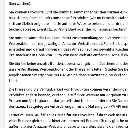
überwachen).
Sie können Produkte (und die damit zusammenhängenden Partner-Links)
hinzufügen. Partner-Links müssen auf Produkte (wie im Produktkatalog de
sich zusätzlich originäre Inhalte auf Ihrer Website befinden, die für 
Suchergebnisse, Events (z. B. Prime Day) oder die Homepages bestimmte
Sie müssen sämtliche Links und damit zusammenhängende Verweise auf z
Werbeaktion auf der jeweiligen Amazon-Website endet. Falls Sie beisp
einstellen und darauf hinweisen, dass Amazon auf ausgewählte Kleidun
Preisnachlass in Höhe von 15 % von Ihrer Website entfernen, sobald di
Sie dürfen keine unzutreffenden, überschwänglichen, täuschenden od
unsere Richtlinien, Werbeaktionen oder Preise aufstellen. Stellen Sie 
angebotenen Smartphone mit 64 GB Speicherkapazität ein, so dürfen S
führt.
Die Preise und die Verfügbarkeit von Produkten können Veränderungen 
Produkte ändern können, dürfen Sie auf Ihrer Website nur Angaben zu P
Preisen und Verfügbarkeit dargestellt sind bedienen oder (b) Sie Daten
der Lizenz festgelegten Anforderungen für die Nutzung von PA API einh
Ferner müssen Sie, falls Sie Preise für ein Produkt auf Ihrer Website in 
einer Preisvergleichsmaschine) zusammen mit Preisen für das gleiche o
außerhalb der Amazon-Website angeboten werden, jeweils den niedrigst