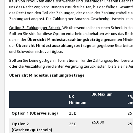
Kauf von Produkten eingelöst werden und unterliegen unseren Geschäf
uns das Recht vor, Vergütungen zurückzuhalten, bis der fällige Gesamt
das Recht vor, den Teil der Zahlungen, der den in der Zahlungstabelle 
Zahlungsart angibst. Die Zahlung per Amazon-Geschenkgutschein ist in
Option 3: Zahlung per Scheck.
Wir übersenden Ihnen einen Scheck in Höh
Sollten Sie sich für diese Option entscheiden, behalten wir uns das Rec
den in der
Übersicht Mindestauszahlungsbeträge
genannten Mindest
der
Übersicht Mindestauszahlungsbeträge
angegebene Bearbeitung
und Schweden nicht verfügbar.
Sollten Sie keine gültigen Informationen für die Zahlungsoption bereit
oder die Auszahlung verdienter Vergütung zurückhalten, bis Sie eine A
Übersicht Mindestauszahlungsbeträge
UK Maxium
UK
FR,
Minimum
un
Option 1 (Überweisung)
25£
25
£5,000
Option 2
25£
25
(Geschenkgutschein)