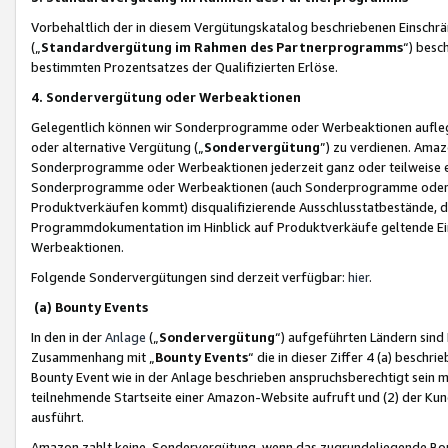
Vorbehaltlich der in diesem Vergütungskatalog beschriebenen Einschr
(„
Standardvergütung im Rahmen des Partnerprogramms
“) besc
bestimmten Prozentsatzes der Qualifizierten Erlöse.
4. Sondervergütung oder Werbeaktionen
Gelegentlich können wir Sonderprogramme oder Werbeaktionen auflegen,
oder alternative Vergütung („
Sondervergütung
”) zu verdienen. Amazo
Sonderprogramme oder Werbeaktionen jederzeit ganz oder teilweise einz
Sonderprogramme oder Werbeaktionen (auch Sonderprogramme oder We
Produktverkäufen kommt) disqualifizierende Ausschlusstatbestände, di
Programmdokumentation im Hinblick auf Produktverkäufe geltende E
Werbeaktionen.
Folgende Sondervergütungen sind derzeit verfügbar:
hier
.
(a) Bounty Events
In den in der
Anlage
(„
Sondervergütung
“) aufgeführten Ländern sind
Zusammenhang mit „
Bounty Events
“ die in dieser Ziffer 4 (a) besch
Bounty Event wie in der Anlage beschrieben anspruchsberechtigt sein mu
teilnehmende Startseite einer Amazon-Website aufruft und (2) der Kun
ausführt.
Amazon zahlt keine Sondervergütung, wenn das zugrundeliegende Boun