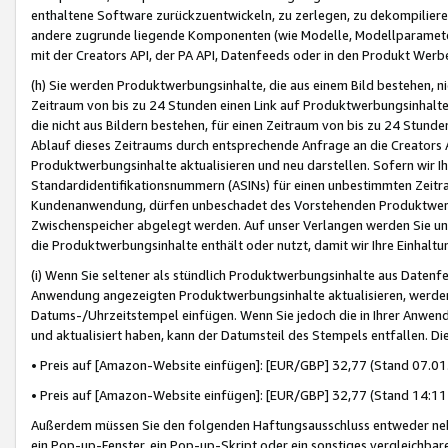
enthaltene Software zurückzuentwickeln, zu zerlegen, zu dekompilier
andere zugrunde liegende Komponenten (wie Modelle, Modellparameter
mit der Creators API, der PA API, Datenfeeds oder in den Produkt Werb
(h) Sie werden Produktwerbungsinhalte, die aus einem Bild bestehen, ni
Zeitraum von bis zu 24 Stunden einen Link auf Produktwerbungsinhalte
die nicht aus Bildern bestehen, für einen Zeitraum von bis zu 24 Stund
Ablauf dieses Zeitraums durch entsprechende Anfrage an die Creators 
Produktwerbungsinhalte aktualisieren und neu darstellen. Sofern wir Ih
Standardidentifikationsnummern (ASINs) für einen unbestimmten Zeitra
Kundenanwendung, dürfen unbeschadet des Vorstehenden Produktwerbu
Zwischenspeicher abgelegt werden. Auf unser Verlangen werden Sie un
die Produktwerbungsinhalte enthält oder nutzt, damit wir Ihre Einhalt
(i) Wenn Sie seltener als stündlich Produktwerbungsinhalte aus Datenfe
Anwendung angezeigten Produktwerbungsinhalte aktualisieren, werden 
Datums-/Uhrzeitstempel einfügen. Wenn Sie jedoch die in Ihrer Anwe
und aktualisiert haben, kann der Datumsteil des Stempels entfallen. Dies
• Preis auf [Amazon-Website einfügen]: [EUR/GBP] 32,77 (Stand 07.01.
• Preis auf [Amazon-Website einfügen]: [EUR/GBP] 32,77 (Stand 14:11 
Außerdem müssen Sie den folgenden Haftungsausschluss entweder neb
ein Pop-up-Fenster, ein Pop-up-Skript oder ein sonstiges vergleichba