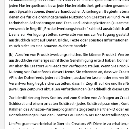
jeden Musterquellcode bzw. jede Musterbibliothek geltenden gesonder
auch Spezifikationen, Benutzerhandbücher, Anleitungen, Begleitmaterial
denen die für die ordnungsgemäße Nutzung von Creators API und PA A
technischen Anforderungen und Test- und Leistungskriterien (zusammen
verwendete Begriff „Produktwerbungsinhalte“ schließt ausdrücklich al
Lizenz zur Verfügung stellen, sowie alle von uns zur Verfügung gestel
ausdrücklich nicht auf Daten, Bilder, Texte oder sonstige Informatione
es sich nicht um eine Amazon-Website handelt.
(b) Abrufen von Produktwerbungsinhalten. Sie können Produkt-Werbein
ausdrückliche vorherige schriftliche Genehmigung erteilt haben, könn
wir über die Creators API Feeds zur Verfügung stellen. Wenn Sie Produk
Nutzung von Datenfeeds dieser Lizenz. Sie erkennen an, dass wir Creat
API oder Datenfeeds jederzeit ändern, auslaufen lassen oder neu veröffe
Verantwortung liegt, sicherzustellen, dass Ihr Zugriff auf die und Ihr
jeweiligen Zeitpunkt aktuellen Anforderungen (einschließlich dieser Liz
Zur Identifizierung Ihres Kontos und zum Stellen von Anfragen an Crea
Schlüssel und einem privaten Schlüssel (jedes Schlüsselpaar eine „Kon
Rahmen des Amazon-Partnerprogramms zugeteilte Partner-ID oder ein
Kontokennungen über den Creators API und PA API Kontoerstellungspro
Um Programmwerbeinhalte über die Creators API Dienste zu erhalten, m