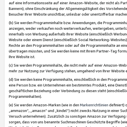
auf eine Informationsseite auf einer Amazon-Website, der nicht als Part
Bannern); ohne Einschränkung der Allgemeingültigkeit des Vorstehende
Besucher Ihrer Website unsichtbar, unlesbar oder unentzifferbar mache
(b) Sie werden Programminhalte bzw. Anwendungen, die Programminhalt
anzeigen, weder verkaufen noch weiterverkaufen, weitergeben, unterli
innerhalb von Werbung außerhalb Ihrer Website (einschließlich Werbun
Website oder einem Dienst (einschließlich Social Networking-Website
Rechte an den Programminhalten oder auf die Programminhalte an eine a
übertragen müssten, und Sie werden keine mit Ihrem Partner-Tag formati
Ihre Website ist.
(c) Sie werden Programminhalte, die nicht mehr auf einer Amazon-Websit
mehr zur Nutzung zur Verfügung stehen, umgehend von Ihrer Website e
(d) Sie werden keine Programminhalte, einschließlich in den Programmin
eine Person bzw. ein Unternehmen ein bestimmtes Produkt, eine Dienstle
geschäftlichen Beziehung oder Verbindung zu diesen steht (einschließli
Programminhalten).
(e) Sie werden Amazon-Marken (wie in den
Markenrichtlinien
definiert) 
„ammazon“, „amaozn“ und „kindel“) nicht zwecks Nutzung in einer Suc
Versuch unternehmen). Zusätzlich zu sonstigen Amazon zur Verfügung 
sorgen, dass von uns benannte Suchmaschinen Geschützte Begriffe (wie 