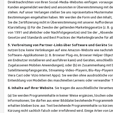
Direktnachrichten von Ihren Social-Media-Websites einfügen. vorausg
Kunden angemeldet werden) und ansonsten in Übereinstimmung mit der
stehen. Auf unser Verlangen stellen Sie uns repräsentative Mustermater
Bestimmungen eingehalten haben. Wir werden die Form und den Inhalt, di
Sie die Zertifizierung nicht in Übereinstimmung mit unserer Aufforderu
Klarstellung: (i) Für die Zwecke der geltenden Marketinggesetze (z. 
von 1991 und ähnlicher oder Nachfolgegesetze) sind Sie der „Absender“ j
Gesetze und Standards und Best Practices der Marketingbranche für 
5. Verbreitung von Partner-Links über Software und Geräte
Sie
nutzen bzw. keine Verlinkungen auf eine Amazon-Website wie nachsteh
Software-Applikationen (z. B. Browser Plug-ins, Browser Helper Objec
ein Endnutzer installieren und ausführen kann) und Geräten, einschlie
Zugelassenen Mobilen Anwendungen); oder (b) im Zusammenhang mit bzw.
Satellitenempfangsgeräte, Streaming-Video-Playern, Blu-Ray-Playern 
Viera Cast oder Vizio Internet Apps). Sie werden ohne ausdrückliche v
Entwicklung von Modellen des maschinellen Lernens oder verwandter 
6. Inhalte auf Ihrer Website
. Sie tragen die ausschließliche Verantwo
(a) Sie werden Programminhalte in keiner Weise ergänzen, löschen oder
Informationen; Sie dürfen aus einer Bilddatei bestehende Programminhal
erhalten bleiben bzw. aus Text bestehende Programminhalte so kürzen, 
Kürzung nicht sachlich falsch oder irreführend wird. Einige Arten von L