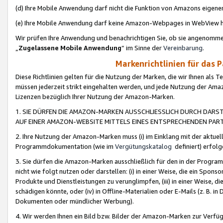
(d) Ihre Mobile Anwendung darf nicht die Funktion von Amazons eige
(e) Ihre Mobile Anwendung darf keine Amazon-Webpages in WebView 
Wir prüfen Ihre Anwendung und benachrichtigen Sie, ob sie angenomm
„
Zugelassene Mobile Anwendung
“ im Sinne der
Vereinbarung
.
Markenrichtlinien für das 
Diese Richtlinien gelten für die Nutzung der Marken, die wir Ihnen als 
müssen jederzeit strikt eingehalten werden, und jede Nutzung der Ama
Lizenzen bezüglich Ihrer Nutzung der Amazon-Marken.
1. SIE DÜRFEN DIE AMAZON-MARKEN AUSSCHLIESSLICH DURCH DARS
AUF EINER AMAZON-WEBSITE MITTELS EINES ENTSPRECHENDEN PART
2. Ihre Nutzung der Amazon-Marken muss (i) im Einklang mit der aktuells
Programmdokumentation (wie im
Vergütungskatalog
definiert) erfolg
3. Sie dürfen die Amazon-Marken ausschließlich für den in der Progr
nicht wie folgt nutzen oder darstellen: (i) in einer Weise, die ein Spo
Produkte und Dienstleistungen zu verunglimpfen, (iii) in einer Weise
schädigen könnte, oder (iv) in Offline-Materialien oder E-Mails (z. B.
Dokumenten oder mündlicher Werbung).
4. Wir werden Ihnen ein Bild bzw. Bilder der Amazon-Marken zur Verfüg