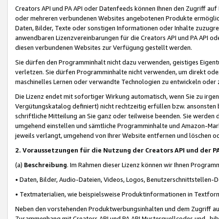
Creators API und PA API oder Datenfeeds können Ihnen den Zugriff auf D
oder mehreren verbundenen Websites angebotenen Produkte ermögliche
Daten, Bilder, Texte oder sonstigen Informationen oder Inhalte zuzugre
anwendbaren Lizenzvereinbarungen für die Creators API und PA API od
diesen verbundenen Websites zur Verfügung gestellt werden.
Sie dürfen den Programminhalt nicht dazu verwenden, geistiges Eigent
verletzen. Sie dürfen Programminhalte nicht verwenden, um direkt ode
maschinelles Lernen oder verwandte Technologien zu entwickeln oder zu
Die Lizenz endet mit sofortiger Wirkung automatisch, wenn Sie zu irg
Vergütungskatalog definiert) nicht rechtzeitig erfüllen bzw. ansonsten
schriftliche Mitteilung an Sie ganz oder teilweise beenden. Sie werden
umgehend einstellen und sämtliche Programminhalte und Amazon-Marke
jeweils verlangt, umgehend von Ihrer Website entfernen und löschen od
2. Voraussetzungen für die Nutzung der Creators API und der P
(a)
Beschreibung
. Im Rahmen dieser Lizenz können wir Ihnen Programmi
• Daten, Bilder, Audio-Dateien, Videos, Logos, Benutzerschnittstellen-
• Textmaterialien, wie beispielsweise Produktinformationen in Textfor
Neben den vorstehenden Produktwerbungsinhalten und dem Zugriff auf 
Zusammenhang mit Creators API und PA API Musterquellcodes und -bibli