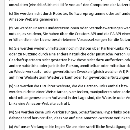
umzuleiten (einschließlich mit Hilfe von auf den Computern der Nutzer i
(s) Sie werden nicht durch Roboter, Softwareprogramme oder auf andere
Amazon-Website generieren.
(t) Sie werden unsere Kundenrezensionen oder Sternebewertungen wed
nutzen, es sei denn, Sie haben über die Creators API und die PA API e
erfüllen die in der Lizenz beschriebenen Voraussetzungen für die Nutzu
(u) Sie werden weder unmittelbar noch mittelbar über Partner-Links P
oder zu Nutzung durch eine andere natürliche oder juristische Person,
Geschäftspartnern nicht gestatten bzw. diese nicht dazu auffordern od
andere natürliche oder juristische Person, unmittelbar oder mittelbar
zu Wiederverkaufs- oder gewerblichen Zwecken (gleich welcher Art) 
auf Ihrer Website zum Wiederverkauf oder für gewerbliche Nutzungen 
(v) Sie werden die URL Ihrer Website, die die Partner-Links enthält b
werden, nicht in einer Weise tarnen, verstecken, manipulieren oder and
nicht mit angemessenem Aufwand in der Lage sind, die Website oder A
Links eine Amazon-Website aufruft.
(w) Sie werden keine Link-Verkürzungen, Schaltflächen, Hyperlinks ode
dahingehend hervorrufen, dass Sie auf eine Amazon-Website verlinken
(x) Auf unser Verlangen hin legen Sie uns eine schriftliche Bestätigung