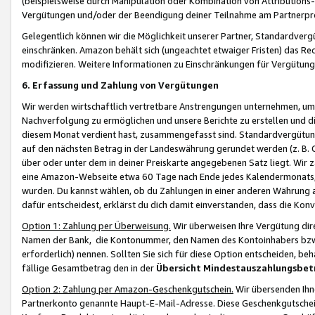
(beispielsweise durch Manipulation oder Kombination von Attributions-
Vergütungen und/oder der Beendigung deiner Teilnahme am Partnerp
Gelegentlich können wir die Möglichkeit unserer Partner, Standardv
einschränken. Amazon behält sich (ungeachtet etwaiger Fristen) das Re
modifizieren. Weitere Informationen zu Einschränkungen für Vergütung
6. Erfassung und Zahlung von Vergütungen
Wir werden wirtschaftlich vertretbare Anstrengungen unternehmen, um 
Nachverfolgung zu ermöglichen und unsere Berichte zu erstellen und di
diesem Monat verdient hast, zusammengefasst sind. Standardvergütung
auf den nächsten Betrag in der Landeswährung gerundet werden (z. B. C
über oder unter dem in deiner Preiskarte angegebenen Satz liegt. Wir
eine Amazon-Webseite etwa 60 Tage nach Ende jedes Kalendermonats, i
wurden. Du kannst wählen, ob du Zahlungen in einer anderen Währung
dafür entscheidest, erklärst du dich damit einverstanden, dass die K
Option 1: Zahlung per Überweisung.
Wir überweisen Ihre Vergütung dir
Namen der Bank, die Kontonummer, den Namen des Kontoinhabers bzw. a
erforderlich) nennen. Sollten Sie sich für diese Option entscheiden, be
fällige Gesamtbetrag den in der
Übersicht Mindestauszahlungsbet
Option 2: Zahlung per Amazon-Geschenkgutschein.
Wir übersenden Ihne
Partnerkonto genannte Haupt-E-Mail-Adresse. Diese Geschenkgutschei