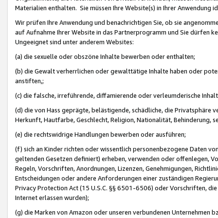
Materialien enthalten. Sie müssen Ihre Website(s) in Ihrer Anwendung ide
Wir prüfen Ihre Anwendung und benachrichtigen Sie, ob sie angenommen
auf Aufnahme Ihrer Website in das Partnerprogramm und Sie dürfen kei
Ungeeignet sind unter anderem Websites:
(a) die sexuelle oder obszöne Inhalte bewerben oder enthalten;
(b) die Gewalt verherrlichen oder gewalttätige Inhalte haben oder pot
anstiften,;
(c) die falsche, irreführende, diffamierende oder verleumderische Inha
(d) die von Hass geprägte, belästigende, schädliche, die Privatsphäre v
Herkunft, Hautfarbe, Geschlecht, Religion, Nationalität, Behinderung, 
(e) die rechtswidrige Handlungen bewerben oder ausführen;
(f) sich an Kinder richten oder wissentlich personenbezogene Daten vo
geltenden Gesetzen definiert) erheben, verwenden oder offenlegen, Vo
Regeln, Vorschriften, Anordnungen, Lizenzen, Genehmigungen, Richtlini
Entscheidungen oder andere Anforderungen einer zuständigen Regierung
Privacy Protection Act (15 U.S.C. §§ 6501-6506) oder Vorschriften, di
Internet erlassen wurden);
(g) die Marken von Amazon oder unseren verbundenen Unternehmen b