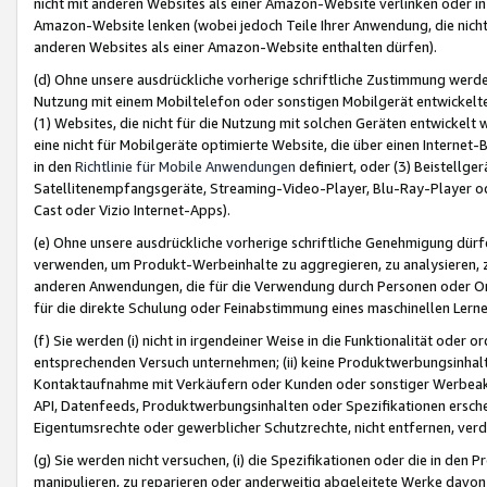
nicht mit anderen Websites als einer Amazon-Website verlinken oder i
Amazon-Website lenken (wobei jedoch Teile Ihrer Anwendung, die nich
anderen Websites als einer Amazon-Website enthalten dürfen).
(d) Ohne unsere ausdrückliche vorherige schriftliche Zustimmung werd
Nutzung mit einem Mobiltelefon oder sonstigen Mobilgerät entwickelt
(1) Websites, die nicht für die Nutzung mit solchen Geräten entwickelt
eine nicht für Mobilgeräte optimierte Website, die über einen Interne
in den
Richtlinie für Mobile Anwendungen
definiert, oder (3) Beistellge
Satellitenempfangsgeräte, Streaming-Video-Player, Blu-Ray-Player ode
Cast oder Vizio Internet-Apps).
(e) Ohne unsere ausdrückliche vorherige schriftliche Genehmigung dürfe
verwenden, um Produkt-Werbeinhalte zu aggregieren, zu analysieren, 
anderen Anwendungen, die für die Verwendung durch Personen oder Or
für die direkte Schulung oder Feinabstimmung eines maschinellen Lern
(f) Sie werden (i) nicht in irgendeiner Weise in die Funktionalität ode
entsprechenden Versuch unternehmen; (ii) keine Produktwerbungsinha
Kontaktaufnahme mit Verkäufern oder Kunden oder sonstiger Werbeaktiv
API, Datenfeeds, Produktwerbungsinhalten oder Spezifikationen erschei
Eigentumsrechte oder gewerblicher Schutzrechte, nicht entfernen, verd
(g) Sie werden nicht versuchen, (i) die Spezifikationen oder die in de
manipulieren, zu reparieren oder anderweitig abgeleitete Werke davon z