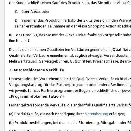
der Kunde schließt einen Kauf des Produkts ab, das Sie mit der Alexa 
C. über Alexa, oder
D. indem er das Produkt innerhalb der Skills Session in den Waren
seiner erstmaligen Teilnahme an der Alexa Shopping Action abschlie
iii. das Produkt, das Sie mit der Alexa-Einkaufsaktion vorgestellt ha
ihm bezahlt.
Die aus den einzelnen Qualifizierten Verkäufen generierten „
Qualifizi
Qualifizierten Verkäufe einnehmen, abzüglich etwaiger Versandkosten
Mehrwertsteuer), Servicegebühren, Gutschriften, Preisnachlässe, Bear
2. Ausgeschlossene Verkäufe
Unbeschadet des Vorstehenden gelten Qualifizierte Verkäufe nicht als
Vergütungskatalog für das Partnerprogramm oder andere Bestimmungen,
wir jeweils für das Partnerprogramm festlegen, einschließlich der jewe
„
Programmdokumentation
“).
Ferner gelten folgende Verkäufe, die andernfalls Qualifizierte Verkä
(a) Produktkäufe, die nach Beendigung Ihrer
Vereinbarung
erfolgen;
(b) Produktbestellungen, bei denen eine Stornierung, Rückgabe oder R