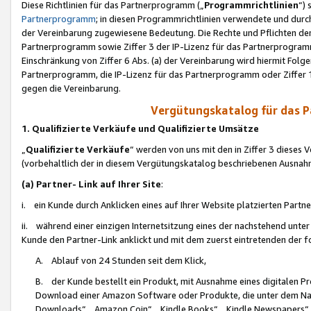
Diese Richtlinien für das Partnerprogramm („
Programmrichtlinien
“)
Partnerprogramm
; in diesen Programmrichtlinien verwendete und durch
der Vereinbarung zugewiesene Bedeutung. Die Rechte und Pflichten de
Partnerprogramm sowie Ziffer 3 der IP-Lizenz für das Partnerprogram
Einschränkung von Ziffer 6 Abs. (a) der Vereinbarung wird hiermit Fol
Partnerprogramm, die IP-Lizenz für das Partnerprogramm oder Ziffer 1
gegen die Vereinbarung.
Vergütungskatalog für das 
1. Qualifizierte Verkäufe und Qualifizierte Umsätze
„
Qualifizierte Verkäufe
“ werden von uns mit den in Ziffer 3 diese
(vorbehaltlich der in diesem Vergütungskatalog beschriebenen Ausnah
(a) Partner- Link auf Ihrer Site
:
i. ein Kunde durch Anklicken eines auf Ihrer Website platzierten Part
ii. während einer einzigen Internetsitzung eines der nachstehend unter (i)
Kunde den Partner-Link anklickt und mit dem zuerst eintretenden der f
A. Ablauf von 24 Stunden seit dem Klick,
B. der Kunde bestellt ein Produkt, mit Ausnahme eines digitalen P
Download einer Amazon Software oder Produkte, die unter dem N
Downloads“, „Amazon Coin“, „Kindle Books“, „Kindle Newspapers“, „