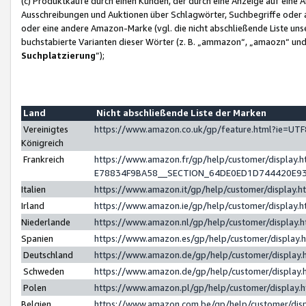
(c) Produktkäufe durch einen Kunden, der durch eine Anzeige auf eine 
Ausschreibungen und Auktionen über Schlagwörter, Suchbegriffe oder 
oder eine andere Amazon-Marke (vgl. die nicht abschließende Liste un
buchstabierte Varianten dieser Wörter (z. B. „ammazon“, „amaozn“ und „
Suchplatzierung
”);
Land
Nicht abschließende Liste der Marken
Vereinigtes
https://www.amazon.co.uk/gp/feature.html?ie=U
Königreich
Frankreich
https://www.amazon.fr/gp/help/customer/displa
E78834F9BA58__SECTION_64DE0ED1D744420E9
Italien
https://www.amazon.it/gp/help/customer/display
Irland
https://www.amazon.ie/gp/help/customer/displa
Niederlande
https://www.amazon.nl/gp/help/customer/display
Spanien
https://www.amazon.es/gp/help/customer/display
Deutschland
https://www.amazon.de/gp/help/customer/displa
Schweden
https://www.amazon.de/gp/help/customer/displa
Polen
https://www.amazon.pl/gp/help/customer/display
Belgien
https://www.amazon.com.be/gp/help/customer/d