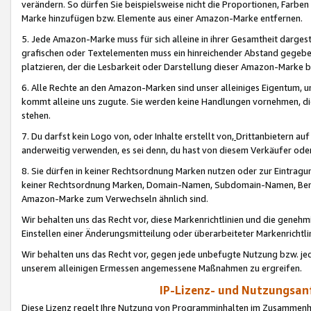
verändern. So dürfen Sie beispielsweise nicht die Proportionen, Farb
Marke hinzufügen bzw. Elemente aus einer Amazon-Marke entfernen.
5. Jede Amazon-Marke muss für sich alleine in ihrer Gesamtheit darge
grafischen oder Textelementen muss ein hinreichender Abstand gegebe
platzieren, der die Lesbarkeit oder Darstellung dieser Amazon-Marke b
6. Alle Rechte an den Amazon-Marken sind unser alleiniges Eigentum, 
kommt alleine uns zugute. Sie werden keine Handlungen vornehmen, 
stehen.
7. Du darfst kein Logo von, oder Inhalte erstellt von,
Drittanbietern au
anderweitig verwenden, es sei denn, du hast von diesem Verkäufer oder
8. Sie dürfen in keiner Rechtsordnung Marken nutzen oder zur Eintragu
keiner Rechtsordnung Marken, Domain-Namen, Subdomain-Namen, Benu
Amazon-Marke zum Verwechseln ähnlich sind.
Wir behalten uns das Recht vor, diese Markenrichtlinien und die gene
Einstellen einer Änderungsmitteilung oder überarbeiteter Markenricht
Wir behalten uns das Recht vor, gegen jede unbefugte Nutzung bzw. jede 
unserem alleinigen Ermessen angemessene Maßnahmen zu ergreifen.
IP-Lizenz- und Nutzungsan
Diese Lizenz regelt Ihre Nutzung von Programminhalten im Zusammen