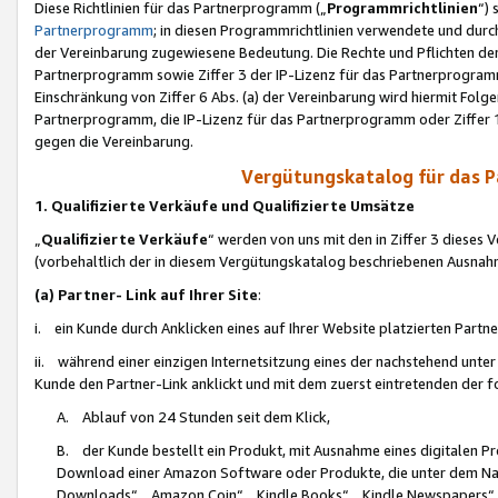
Diese Richtlinien für das Partnerprogramm („
Programmrichtlinien
“)
Partnerprogramm
; in diesen Programmrichtlinien verwendete und durch
der Vereinbarung zugewiesene Bedeutung. Die Rechte und Pflichten de
Partnerprogramm sowie Ziffer 3 der IP-Lizenz für das Partnerprogram
Einschränkung von Ziffer 6 Abs. (a) der Vereinbarung wird hiermit Fol
Partnerprogramm, die IP-Lizenz für das Partnerprogramm oder Ziffer 1
gegen die Vereinbarung.
Vergütungskatalog für das 
1. Qualifizierte Verkäufe und Qualifizierte Umsätze
„
Qualifizierte Verkäufe
“ werden von uns mit den in Ziffer 3 diese
(vorbehaltlich der in diesem Vergütungskatalog beschriebenen Ausnah
(a) Partner- Link auf Ihrer Site
:
i. ein Kunde durch Anklicken eines auf Ihrer Website platzierten Part
ii. während einer einzigen Internetsitzung eines der nachstehend unter (i)
Kunde den Partner-Link anklickt und mit dem zuerst eintretenden der f
A. Ablauf von 24 Stunden seit dem Klick,
B. der Kunde bestellt ein Produkt, mit Ausnahme eines digitalen P
Download einer Amazon Software oder Produkte, die unter dem N
Downloads“, „Amazon Coin“, „Kindle Books“, „Kindle Newspapers“, „