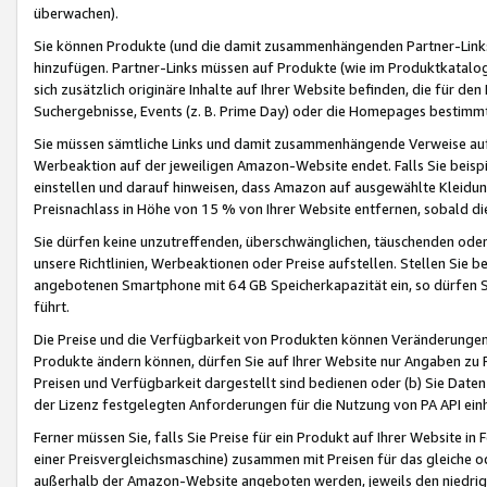
überwachen).
Sie können Produkte (und die damit zusammenhängenden Partner-Links)
hinzufügen. Partner-Links müssen auf Produkte (wie im Produktkatalog de
sich zusätzlich originäre Inhalte auf Ihrer Website befinden, die für 
Suchergebnisse, Events (z. B. Prime Day) oder die Homepages bestimmte
Sie müssen sämtliche Links und damit zusammenhängende Verweise auf z
Werbeaktion auf der jeweiligen Amazon-Website endet. Falls Sie beisp
einstellen und darauf hinweisen, dass Amazon auf ausgewählte Kleidun
Preisnachlass in Höhe von 15 % von Ihrer Website entfernen, sobald di
Sie dürfen keine unzutreffenden, überschwänglichen, täuschenden od
unsere Richtlinien, Werbeaktionen oder Preise aufstellen. Stellen Sie 
angebotenen Smartphone mit 64 GB Speicherkapazität ein, so dürfen S
führt.
Die Preise und die Verfügbarkeit von Produkten können Veränderungen 
Produkte ändern können, dürfen Sie auf Ihrer Website nur Angaben zu P
Preisen und Verfügbarkeit dargestellt sind bedienen oder (b) Sie Daten
der Lizenz festgelegten Anforderungen für die Nutzung von PA API einh
Ferner müssen Sie, falls Sie Preise für ein Produkt auf Ihrer Website in 
einer Preisvergleichsmaschine) zusammen mit Preisen für das gleiche o
außerhalb der Amazon-Website angeboten werden, jeweils den niedrigst