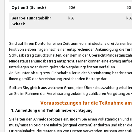
Option 3 (Scheck)
50£
50
Bearbeitungsgebühr
k.A.
k.A
Scheck
Sind auf Ihrem Konto für einen Zeitraum von mindestens drei Jahren kein
Frist von sieben Tagen nach einer entsprechenden Ankündigung die für
Schlussbetrag zurückzuhalten, der dem in der Übersicht Mindestausz
Mindestauszahlungsbetrag entspricht. Ferner können eine etwaig aufg
unterliegen oder durch geltende Verjährungsfristen verfallen.
An Sie unter Abzug bzw. Einbehalt aller in der Vereinbarung beschrieb
Ihnen gemäß der Vereinbarung zustehenden Beträge dar.
Sollten Sie, gleich aus welchem Grund, eine Überschusszahlung erhalte
an Sie im Rahmen der Vereinbarung zukünftig zahlbaren Vergütung zu 
Voraussetzungen für die Teilnahme a
1. Anmeldung und Teilnahmeberechtigung
Sie leiten den Anmeldeprozess ein, indem Sie einen vollständigen und 
muss/müssen originäre Inhalte (original content) enthalten und über d
Originalinhalte, die Materialien von Dritten verwenden, müssen wese