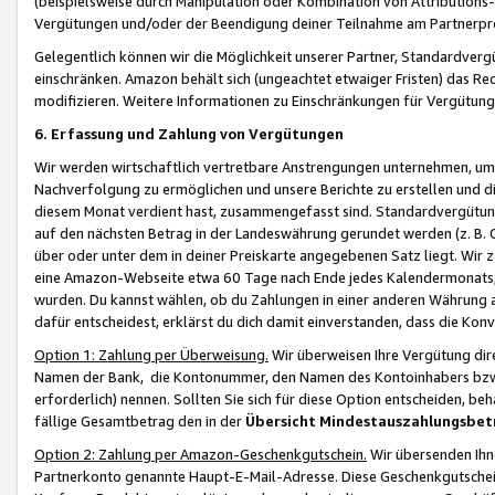
(beispielsweise durch Manipulation oder Kombination von Attributions-
Vergütungen und/oder der Beendigung deiner Teilnahme am Partnerp
Gelegentlich können wir die Möglichkeit unserer Partner, Standardv
einschränken. Amazon behält sich (ungeachtet etwaiger Fristen) das Re
modifizieren. Weitere Informationen zu Einschränkungen für Vergütung
6. Erfassung und Zahlung von Vergütungen
Wir werden wirtschaftlich vertretbare Anstrengungen unternehmen, um 
Nachverfolgung zu ermöglichen und unsere Berichte zu erstellen und di
diesem Monat verdient hast, zusammengefasst sind. Standardvergütung
auf den nächsten Betrag in der Landeswährung gerundet werden (z. B. C
über oder unter dem in deiner Preiskarte angegebenen Satz liegt. Wir
eine Amazon-Webseite etwa 60 Tage nach Ende jedes Kalendermonats, i
wurden. Du kannst wählen, ob du Zahlungen in einer anderen Währung
dafür entscheidest, erklärst du dich damit einverstanden, dass die K
Option 1: Zahlung per Überweisung.
Wir überweisen Ihre Vergütung dir
Namen der Bank, die Kontonummer, den Namen des Kontoinhabers bzw. a
erforderlich) nennen. Sollten Sie sich für diese Option entscheiden, be
fällige Gesamtbetrag den in der
Übersicht Mindestauszahlungsbet
Option 2: Zahlung per Amazon-Geschenkgutschein.
Wir übersenden Ihne
Partnerkonto genannte Haupt-E-Mail-Adresse. Diese Geschenkgutschei