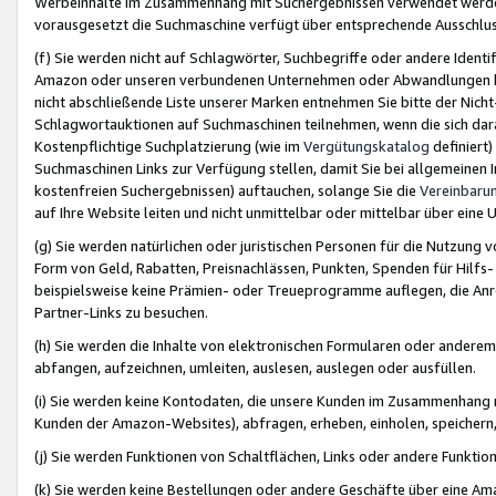
Werbeinhalte im Zusammenhang mit Suchergebnissen verwendet werden,
vorausgesetzt die Suchmaschine verfügt über entsprechende Ausschlu
(f) Sie werden nicht auf Schlagwörter, Suchbegriffe oder andere Ident
Amazon oder unseren verbundenen Unternehmen oder Abwandlungen bzw
nicht abschließende Liste unserer Marken entnehmen Sie bitte der Nich
Schlagwortauktionen auf Suchmaschinen teilnehmen, wenn die sich da
Kostenpflichtige Suchplatzierung (wie im
Vergütungskatalog
definiert
Suchmaschinen Links zur Verfügung stellen, damit Sie bei allgemeinen I
kostenfreien Suchergebnissen) auftauchen, solange Sie die
Vereinbaru
auf Ihre Website leiten und nicht unmittelbar oder mittelbar über eine
(g) Sie werden natürlichen oder juristischen Personen für die Nutzung 
Form von Geld, Rabatten, Preisnachlässen, Punkten, Spenden für Hilfs
beispielsweise keine Prämien- oder Treueprogramme auflegen, die Anrei
Partner-Links zu besuchen.
(h) Sie werden die Inhalte von elektronischen Formularen oder anderem M
abfangen, aufzeichnen, umleiten, auslesen, auslegen oder ausfüllen.
(i) Sie werden keine Kontodaten, die unsere Kunden im Zusammenhang 
Kunden der Amazon-Websites), abfragen, erheben, einholen, speichern,
(j) Sie werden Funktionen von Schaltflächen, Links oder andere Funkti
(k) Sie werden keine Bestellungen oder andere Geschäfte über eine Ama