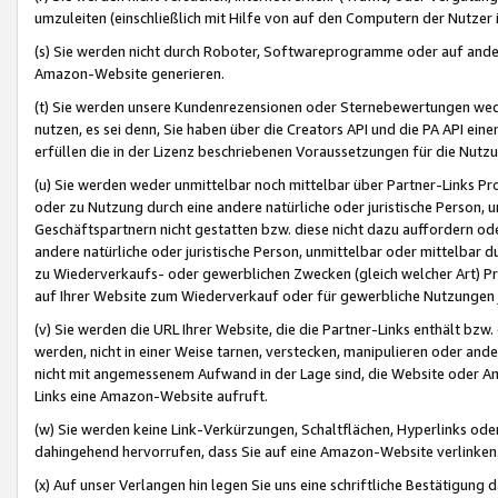
umzuleiten (einschließlich mit Hilfe von auf den Computern der Nutzer i
(s) Sie werden nicht durch Roboter, Softwareprogramme oder auf andere
Amazon-Website generieren.
(t) Sie werden unsere Kundenrezensionen oder Sternebewertungen wed
nutzen, es sei denn, Sie haben über die Creators API und die PA API e
erfüllen die in der Lizenz beschriebenen Voraussetzungen für die Nutzu
(u) Sie werden weder unmittelbar noch mittelbar über Partner-Links P
oder zu Nutzung durch eine andere natürliche oder juristische Person,
Geschäftspartnern nicht gestatten bzw. diese nicht dazu auffordern od
andere natürliche oder juristische Person, unmittelbar oder mittelbar
zu Wiederverkaufs- oder gewerblichen Zwecken (gleich welcher Art) 
auf Ihrer Website zum Wiederverkauf oder für gewerbliche Nutzungen 
(v) Sie werden die URL Ihrer Website, die die Partner-Links enthält b
werden, nicht in einer Weise tarnen, verstecken, manipulieren oder and
nicht mit angemessenem Aufwand in der Lage sind, die Website oder A
Links eine Amazon-Website aufruft.
(w) Sie werden keine Link-Verkürzungen, Schaltflächen, Hyperlinks ode
dahingehend hervorrufen, dass Sie auf eine Amazon-Website verlinken
(x) Auf unser Verlangen hin legen Sie uns eine schriftliche Bestätigung