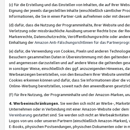
(c) für die Erstellung und das Einstellen von Inhalten, die auf Ihrer We
Eignung der jeweils dargestellten Inhalte (einschließlich sämtlicher 
Informationen, die Sie in einen Partner-Link aufnehmen oder mit diese
(d) dafür, dass die Nutzung der Programminhalte, Ihrer Website und des 
Verletzung oder missbräuchliche Ausübung unserer Rechte bzw. der Recht
Markenrechte, Datenschutzrechte, Veröffentlichungsrechte oder anderer
Einhaltung der
Amazon Anti-Fälschungsrichtlinien für das Partnerpro
(e) dafür, die Verwendung von Cookies, Pixeln und anderen Technologien
Besuchern gesammelten Daten in Übereinstimmung mit den geltenden Ge
und angemessen darzustellen und auf andere Weise die geltenden geset
in sonstiger Weise, einschließlich des ggf. anzuzeigenden Hinweises, d
Werbeanzeigen bereitstellen, von den Besuchern Ihrer Website unmitte
Cookies erkennen können und dafür, dass Sie Informationen über die v
Online-Werbung bereitstellen, soweit nach den anwendbaren gesetzlic
(f) für Ihre Nutzung, der Programminhalte und der Amazon-Marken, u
4. Werbeeinschränkungen.
Sie werden sich nicht an Werbe-, Market
Unternehmen oder in Verbindung mit einer Amazon-Website oder dem Pa
Vereinbarung
gestattet sind. Sie werden sich nicht an Werbeaktivitäten
Logos von uns oder unseren Partnern (einschließlich Amazon-Marken), 
E-Books, physischen Postsendungen, physischen Dokumenten oder in 