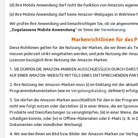
(d) Ihre Mobile Anwendung darf nicht die Funktion von Amazons eige
(e) Ihre Mobile Anwendung darf keine Amazon-Webpages in WebView 
Wir prüfen Ihre Anwendung und benachrichtigen Sie, ob sie angenomm
„
Zugelassene Mobile Anwendung
“ im Sinne der
Vereinbarung
.
Markenrichtlinien für das 
Diese Richtlinien gelten für die Nutzung der Marken, die wir Ihnen als 
müssen jederzeit strikt eingehalten werden, und jede Nutzung der Ama
Lizenzen bezüglich Ihrer Nutzung der Amazon-Marken.
1. SIE DÜRFEN DIE AMAZON-MARKEN AUSSCHLIESSLICH DURCH DARS
AUF EINER AMAZON-WEBSITE MITTELS EINES ENTSPRECHENDEN PART
2. Ihre Nutzung der Amazon-Marken muss (i) im Einklang mit der aktuells
Programmdokumentation (wie im
Vergütungskatalog
definiert) erfolg
3. Sie dürfen die Amazon-Marken ausschließlich für den in der Progr
nicht wie folgt nutzen oder darstellen: (i) in einer Weise, die ein Spo
Produkte und Dienstleistungen zu verunglimpfen, (iii) in einer Weise
schädigen könnte, oder (iv) in Offline-Materialien oder E-Mails (z. B.
Dokumenten oder mündlicher Werbung).
4. Wir werden Ihnen ein Bild bzw. Bilder der Amazon-Marken zur Verfüg