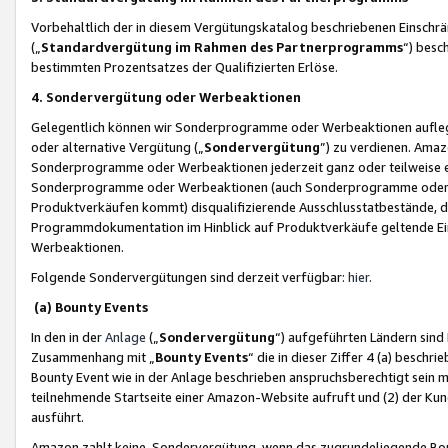
Vorbehaltlich der in diesem Vergütungskatalog beschriebenen Einschr
(„
Standardvergütung im Rahmen des Partnerprogramms
“) besc
bestimmten Prozentsatzes der Qualifizierten Erlöse.
4. Sondervergütung oder Werbeaktionen
Gelegentlich können wir Sonderprogramme oder Werbeaktionen auflegen,
oder alternative Vergütung („
Sondervergütung
”) zu verdienen. Amazo
Sonderprogramme oder Werbeaktionen jederzeit ganz oder teilweise einz
Sonderprogramme oder Werbeaktionen (auch Sonderprogramme oder We
Produktverkäufen kommt) disqualifizierende Ausschlusstatbestände, di
Programmdokumentation im Hinblick auf Produktverkäufe geltende E
Werbeaktionen.
Folgende Sondervergütungen sind derzeit verfügbar:
hier
.
(a) Bounty Events
In den in der
Anlage
(„
Sondervergütung
“) aufgeführten Ländern sind
Zusammenhang mit „
Bounty Events
“ die in dieser Ziffer 4 (a) besch
Bounty Event wie in der Anlage beschrieben anspruchsberechtigt sein mu
teilnehmende Startseite einer Amazon-Website aufruft und (2) der Kun
ausführt.
Amazon zahlt keine Sondervergütung, wenn das zugrundeliegende Boun