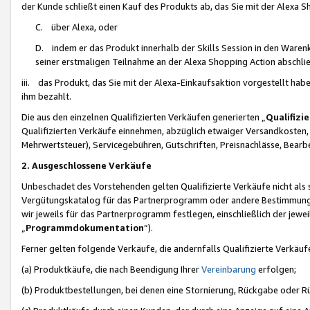
der Kunde schließt einen Kauf des Produkts ab, das Sie mit der Alexa 
C. über Alexa, oder
D. indem er das Produkt innerhalb der Skills Session in den Waren
seiner erstmaligen Teilnahme an der Alexa Shopping Action abschlie
iii. das Produkt, das Sie mit der Alexa-Einkaufsaktion vorgestellt ha
ihm bezahlt.
Die aus den einzelnen Qualifizierten Verkäufen generierten „
Qualifizi
Qualifizierten Verkäufe einnehmen, abzüglich etwaiger Versandkosten
Mehrwertsteuer), Servicegebühren, Gutschriften, Preisnachlässe, Bear
2. Ausgeschlossene Verkäufe
Unbeschadet des Vorstehenden gelten Qualifizierte Verkäufe nicht als
Vergütungskatalog für das Partnerprogramm oder andere Bestimmungen,
wir jeweils für das Partnerprogramm festlegen, einschließlich der jewe
„
Programmdokumentation
“).
Ferner gelten folgende Verkäufe, die andernfalls Qualifizierte Verkä
(a) Produktkäufe, die nach Beendigung Ihrer
Vereinbarung
erfolgen;
(b) Produktbestellungen, bei denen eine Stornierung, Rückgabe oder R