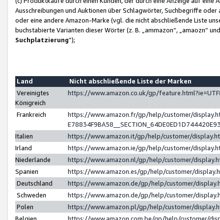
(c) Produktkäufe durch einen Kunden, der durch eine Anzeige auf eine 
Ausschreibungen und Auktionen über Schlagwörter, Suchbegriffe oder 
oder eine andere Amazon-Marke (vgl. die nicht abschließende Liste un
buchstabierte Varianten dieser Wörter (z. B. „ammazon“, „amaozn“ und „
Suchplatzierung
”);
Land
Nicht abschließende Liste der Marken
Vereinigtes
https://www.amazon.co.uk/gp/feature.html?ie=U
Königreich
Frankreich
https://www.amazon.fr/gp/help/customer/displa
E78834F9BA58__SECTION_64DE0ED1D744420E9
Italien
https://www.amazon.it/gp/help/customer/display
Irland
https://www.amazon.ie/gp/help/customer/displa
Niederlande
https://www.amazon.nl/gp/help/customer/display
Spanien
https://www.amazon.es/gp/help/customer/display
Deutschland
https://www.amazon.de/gp/help/customer/displa
Schweden
https://www.amazon.de/gp/help/customer/displa
Polen
https://www.amazon.pl/gp/help/customer/display
Belgien
https://www.amazon.com.be/gp/help/customer/d