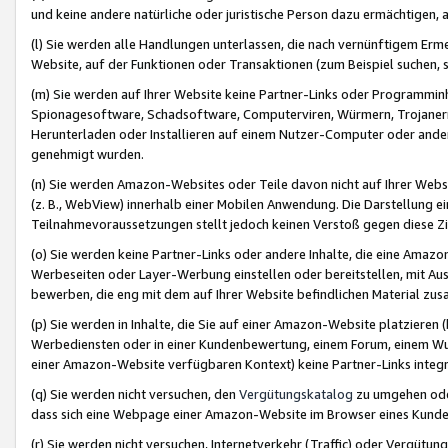
und keine andere natürliche oder juristische Person dazu ermächtigen, a
(l) Sie werden alle Handlungen unterlassen, die nach vernünftigem Erme
Website, auf der Funktionen oder Transaktionen (zum Beispiel suchen, s
(m) Sie werden auf Ihrer Website keine Partner-Links oder Programmin
Spionagesoftware, Schadsoftware, Computerviren, Würmern, Trojaner
Herunterladen oder Installieren auf einem Nutzer-Computer oder ande
genehmigt wurden.
(n) Sie werden Amazon-Websites oder Teile davon nicht auf Ihrer Websi
(z. B., WebView) innerhalb einer Mobilen Anwendung. Die Darstellung ein
Teilnahmevoraussetzungen stellt jedoch keinen Verstoß gegen diese Zif
(o) Sie werden keine Partner-Links oder andere Inhalte, die eine Am
Werbeseiten oder Layer-Werbung einstellen oder bereitstellen, mit Au
bewerben, die eng mit dem auf Ihrer Website befindlichen Material z
(p) Sie werden in Inhalte, die Sie auf einer Amazon-Website platzier
Werbediensten oder in einer Kundenbewertung, einem Forum, einem Wun
einer Amazon-Website verfügbaren Kontext) keine Partner-Links integr
(q) Sie werden nicht versuchen, den
Vergütungskatalog
zu umgehen oder
dass sich eine Webpage einer Amazon-Website im Browser eines Kunden 
(r) Sie werden nicht versuchen, Internetverkehr (Traffic) oder Vergü