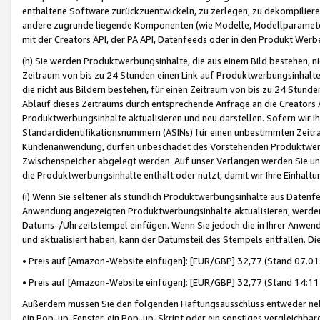
enthaltene Software zurückzuentwickeln, zu zerlegen, zu dekompilier
andere zugrunde liegende Komponenten (wie Modelle, Modellparameter
mit der Creators API, der PA API, Datenfeeds oder in den Produkt Werb
(h) Sie werden Produktwerbungsinhalte, die aus einem Bild bestehen, ni
Zeitraum von bis zu 24 Stunden einen Link auf Produktwerbungsinhalte
die nicht aus Bildern bestehen, für einen Zeitraum von bis zu 24 Stund
Ablauf dieses Zeitraums durch entsprechende Anfrage an die Creators 
Produktwerbungsinhalte aktualisieren und neu darstellen. Sofern wir Ih
Standardidentifikationsnummern (ASINs) für einen unbestimmten Zeitra
Kundenanwendung, dürfen unbeschadet des Vorstehenden Produktwerbu
Zwischenspeicher abgelegt werden. Auf unser Verlangen werden Sie un
die Produktwerbungsinhalte enthält oder nutzt, damit wir Ihre Einhalt
(i) Wenn Sie seltener als stündlich Produktwerbungsinhalte aus Datenfe
Anwendung angezeigten Produktwerbungsinhalte aktualisieren, werden 
Datums-/Uhrzeitstempel einfügen. Wenn Sie jedoch die in Ihrer Anwe
und aktualisiert haben, kann der Datumsteil des Stempels entfallen. Dies
• Preis auf [Amazon-Website einfügen]: [EUR/GBP] 32,77 (Stand 07.01.
• Preis auf [Amazon-Website einfügen]: [EUR/GBP] 32,77 (Stand 14:11 
Außerdem müssen Sie den folgenden Haftungsausschluss entweder neb
ein Pop-up-Fenster, ein Pop-up-Skript oder ein sonstiges vergleichba