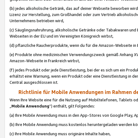
(b) jedes alkoholische Getränk, das auf deiner Webseite beworben wird
Lizenz zur Herstellung, zum Großhandel oder zum Vertrieb alkoholisch
Unternehmens betrieben wird,
(c) Säuglingsnahruhrung, alkoholische Getränke oder Tabakwaren und E
Webseiten in der EU und im Vereinigten Königreich wirbst,
(d) pflanzliche Raucherprodukte, wenn du für die Amazon-Webseite in B
(e) Produkte ohne medizinischen Verwendungszweck gemäß Anhang XVI 
Amazon-Webseite in Frankreich wirbst,
(f) jedes Produkt oder jede Dienstleistung, bei der es sich um ein Prod
erhältst eine Warnung, wenn ein Produkt oder eine Dienstleistung in de
Central ausgeschlossen ist.
Richtlinie für Mobile Anwendungen im Rahmen de
Wenn Ihre Website eine für die Nutzung auf Mobiltelefonen, Tablets 
„
Mobile Anwendung
“) enthält, gilt Folgendes:
(a) Ihre Mobile Anwendung muss in den App-Stores von Google Play, A
(b) Ihre Mobile Anwendung muss kostenlos heruntergeladen werden könn
(c) Ihre Mobile Anwendung muss originäre Inhalte haben,