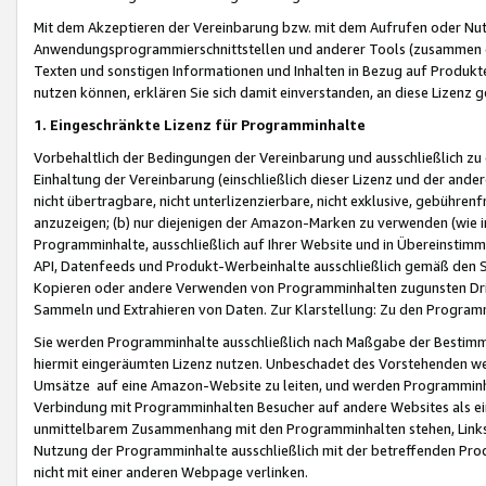
Mit dem Akzeptieren der Vereinbarung bzw. mit dem Aufrufen oder Nutz
Anwendungsprogrammierschnittstellen und anderer Tools (zusammen die
Texten und sonstigen Informationen und Inhalten in Bezug auf Produkte
nutzen können, erklären Sie sich damit einverstanden, an diese Lizenz 
1. Eingeschränkte Lizenz für Programminhalte
Vorbehaltlich der Bedingungen der Vereinbarung und ausschließlich z
Einhaltung der Vereinbarung (einschließlich dieser Lizenz und der ande
nicht übertragbare, nicht unterlizenzierbare, nicht exklusive, gebühren
anzuzeigen; (b) nur diejenigen der Amazon-Marken zu verwenden (wie in 
Programminhalte, ausschließlich auf Ihrer Website und in Übereinstimmu
API, Datenfeeds und Produkt-Werbeinhalte ausschließlich gemäß den Spe
Kopieren oder andere Verwenden von Programminhalten zugunsten Dri
Sammeln und Extrahieren von Daten. Zur Klarstellung: Zu den Program
Sie werden Programminhalte ausschließlich nach Maßgabe der Besti
hiermit eingeräumten Lizenz nutzen. Unbeschadet des Vorstehenden we
Umsätze auf eine Amazon-Website zu leiten, und werden Programminhal
Verbindung mit Programminhalten Besucher auf andere Websites als ein
unmittelbarem Zusammenhang mit den Programminhalten stehen, Links z
Nutzung der Programminhalte ausschließlich mit der betreffenden Pr
nicht mit einer anderen Webpage verlinken.