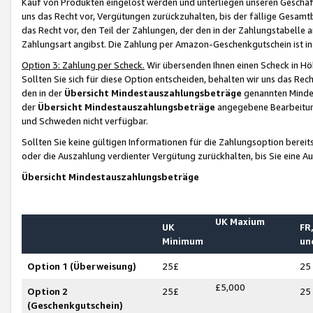
Kauf von Produkten eingelöst werden und unterliegen unseren Geschäf
uns das Recht vor, Vergütungen zurückzuhalten, bis der fällige Gesamt
das Recht vor, den Teil der Zahlungen, der den in der Zahlungstabelle 
Zahlungsart angibst. Die Zahlung per Amazon-Geschenkgutschein ist in
Option 3: Zahlung per Scheck.
Wir übersenden Ihnen einen Scheck in Höh
Sollten Sie sich für diese Option entscheiden, behalten wir uns das Rec
den in der
Übersicht Mindestauszahlungsbeträge
genannten Mindest
der
Übersicht Mindestauszahlungsbeträge
angegebene Bearbeitung
und Schweden nicht verfügbar.
Sollten Sie keine gültigen Informationen für die Zahlungsoption bereit
oder die Auszahlung verdienter Vergütung zurückhalten, bis Sie eine A
Übersicht Mindestauszahlungsbeträge
UK Maxium
UK
FR,
Minimum
un
Option 1 (Überweisung)
25£
25
£5,000
Option 2
25£
25
(Geschenkgutschein)