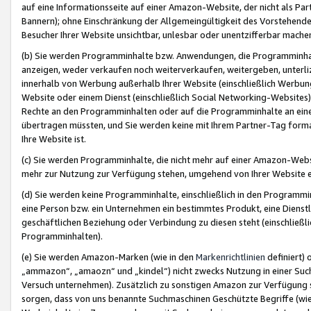
auf eine Informationsseite auf einer Amazon-Website, der nicht als Part
Bannern); ohne Einschränkung der Allgemeingültigkeit des Vorstehende
Besucher Ihrer Website unsichtbar, unlesbar oder unentzifferbar mache
(b) Sie werden Programminhalte bzw. Anwendungen, die Programminhalt
anzeigen, weder verkaufen noch weiterverkaufen, weitergeben, unterli
innerhalb von Werbung außerhalb Ihrer Website (einschließlich Werbun
Website oder einem Dienst (einschließlich Social Networking-Website
Rechte an den Programminhalten oder auf die Programminhalte an eine a
übertragen müssten, und Sie werden keine mit Ihrem Partner-Tag formati
Ihre Website ist.
(c) Sie werden Programminhalte, die nicht mehr auf einer Amazon-Websit
mehr zur Nutzung zur Verfügung stehen, umgehend von Ihrer Website e
(d) Sie werden keine Programminhalte, einschließlich in den Programmin
eine Person bzw. ein Unternehmen ein bestimmtes Produkt, eine Dienstle
geschäftlichen Beziehung oder Verbindung zu diesen steht (einschließli
Programminhalten).
(e) Sie werden Amazon-Marken (wie in den
Markenrichtlinien
definiert) 
„ammazon“, „amaozn“ und „kindel“) nicht zwecks Nutzung in einer Suc
Versuch unternehmen). Zusätzlich zu sonstigen Amazon zur Verfügung 
sorgen, dass von uns benannte Suchmaschinen Geschützte Begriffe (wie 