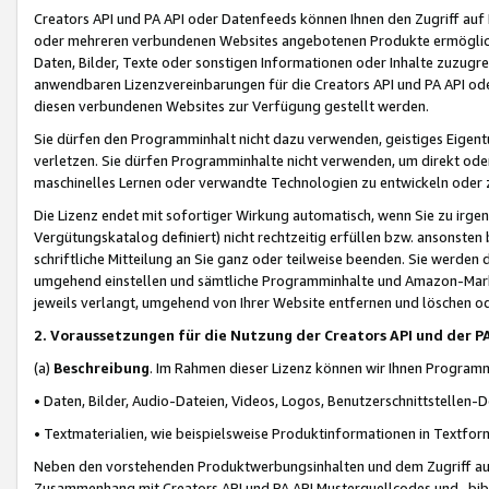
Creators API und PA API oder Datenfeeds können Ihnen den Zugriff auf D
oder mehreren verbundenen Websites angebotenen Produkte ermögliche
Daten, Bilder, Texte oder sonstigen Informationen oder Inhalte zuzugre
anwendbaren Lizenzvereinbarungen für die Creators API und PA API od
diesen verbundenen Websites zur Verfügung gestellt werden.
Sie dürfen den Programminhalt nicht dazu verwenden, geistiges Eigent
verletzen. Sie dürfen Programminhalte nicht verwenden, um direkt ode
maschinelles Lernen oder verwandte Technologien zu entwickeln oder zu
Die Lizenz endet mit sofortiger Wirkung automatisch, wenn Sie zu irg
Vergütungskatalog definiert) nicht rechtzeitig erfüllen bzw. ansonsten
schriftliche Mitteilung an Sie ganz oder teilweise beenden. Sie werden
umgehend einstellen und sämtliche Programminhalte und Amazon-Marke
jeweils verlangt, umgehend von Ihrer Website entfernen und löschen od
2. Voraussetzungen für die Nutzung der Creators API und der P
(a)
Beschreibung
. Im Rahmen dieser Lizenz können wir Ihnen Programmi
• Daten, Bilder, Audio-Dateien, Videos, Logos, Benutzerschnittstellen-
• Textmaterialien, wie beispielsweise Produktinformationen in Textfor
Neben den vorstehenden Produktwerbungsinhalten und dem Zugriff auf 
Zusammenhang mit Creators API und PA API Musterquellcodes und -bibli