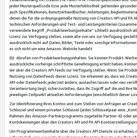
jeden Musterquellcode bzw. jede Musterbibliothek geltenden gesonder
auch Spezifikationen, Benutzerhandbücher, Anleitungen, Begleitmaterial
denen die für die ordnungsgemäße Nutzung von Creators API und PA A
technischen Anforderungen und Test- und Leistungskriterien (zusammen
verwendete Begriff „Produktwerbungsinhalte“ schließt ausdrücklich al
Lizenz zur Verfügung stellen, sowie alle von uns zur Verfügung gestel
ausdrücklich nicht auf Daten, Bilder, Texte oder sonstige Informatione
es sich nicht um eine Amazon-Website handelt.
(b) Abrufen von Produktwerbungsinhalten. Sie können Produkt-Werbein
ausdrückliche vorherige schriftliche Genehmigung erteilt haben, könn
wir über die Creators API Feeds zur Verfügung stellen. Wenn Sie Produk
Nutzung von Datenfeeds dieser Lizenz. Sie erkennen an, dass wir Creat
API oder Datenfeeds jederzeit ändern, auslaufen lassen oder neu veröffe
Verantwortung liegt, sicherzustellen, dass Ihr Zugriff auf die und Ihr
jeweiligen Zeitpunkt aktuellen Anforderungen (einschließlich dieser Liz
Zur Identifizierung Ihres Kontos und zum Stellen von Anfragen an Crea
Schlüssel und einem privaten Schlüssel (jedes Schlüsselpaar eine „Kon
Rahmen des Amazon-Partnerprogramms zugeteilte Partner-ID oder ein
Kontokennungen über den Creators API und PA API Kontoerstellungspro
Um Programmwerbeinhalte über die Creators API Dienste zu erhalten, m