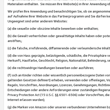
Materialien enthalten. Sie müssen Ihre Website(s) in Ihrer Anwendung ide
Wir prüfen Ihre Anwendung und benachrichtigen Sie, ob sie angenommen
auf Aufnahme Ihrer Website in das Partnerprogramm und Sie dürfen kei
Ungeeignet sind unter anderem Websites:
(a) die sexuelle oder obszöne Inhalte bewerben oder enthalten;
(b) die Gewalt verherrlichen oder gewalttätige Inhalte haben oder pot
anstiften,;
(c) die falsche, irreführende, diffamierende oder verleumderische Inha
(d) die von Hass geprägte, belästigende, schädliche, die Privatsphäre v
Herkunft, Hautfarbe, Geschlecht, Religion, Nationalität, Behinderung, 
(e) die rechtswidrige Handlungen bewerben oder ausführen;
(f) sich an Kinder richten oder wissentlich personenbezogene Daten vo
geltenden Gesetzen definiert) erheben, verwenden oder offenlegen, Vo
Regeln, Vorschriften, Anordnungen, Lizenzen, Genehmigungen, Richtlini
Entscheidungen oder andere Anforderungen einer zuständigen Regierung
Privacy Protection Act (15 U.S.C. §§ 6501-6506) oder Vorschriften, di
Internet erlassen wurden);
(g) die Marken von Amazon oder unseren verbundenen Unternehmen b