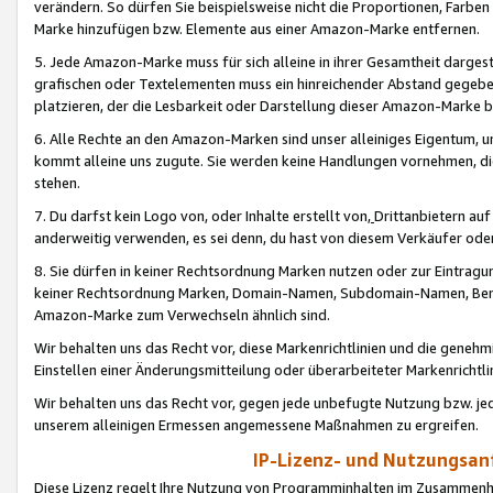
verändern. So dürfen Sie beispielsweise nicht die Proportionen, Farb
Marke hinzufügen bzw. Elemente aus einer Amazon-Marke entfernen.
5. Jede Amazon-Marke muss für sich alleine in ihrer Gesamtheit darge
grafischen oder Textelementen muss ein hinreichender Abstand gegebe
platzieren, der die Lesbarkeit oder Darstellung dieser Amazon-Marke b
6. Alle Rechte an den Amazon-Marken sind unser alleiniges Eigentum, 
kommt alleine uns zugute. Sie werden keine Handlungen vornehmen, 
stehen.
7. Du darfst kein Logo von, oder Inhalte erstellt von,
Drittanbietern au
anderweitig verwenden, es sei denn, du hast von diesem Verkäufer oder
8. Sie dürfen in keiner Rechtsordnung Marken nutzen oder zur Eintragu
keiner Rechtsordnung Marken, Domain-Namen, Subdomain-Namen, Benu
Amazon-Marke zum Verwechseln ähnlich sind.
Wir behalten uns das Recht vor, diese Markenrichtlinien und die gene
Einstellen einer Änderungsmitteilung oder überarbeiteter Markenricht
Wir behalten uns das Recht vor, gegen jede unbefugte Nutzung bzw. jede 
unserem alleinigen Ermessen angemessene Maßnahmen zu ergreifen.
IP-Lizenz- und Nutzungsan
Diese Lizenz regelt Ihre Nutzung von Programminhalten im Zusammen