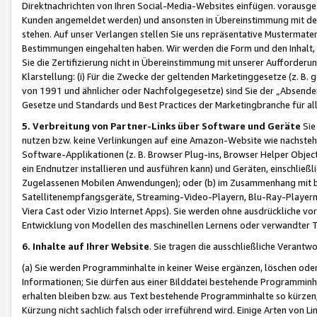
Direktnachrichten von Ihren Social-Media-Websites einfügen. vorausg
Kunden angemeldet werden) und ansonsten in Übereinstimmung mit der
stehen. Auf unser Verlangen stellen Sie uns repräsentative Mustermater
Bestimmungen eingehalten haben. Wir werden die Form und den Inhalt, di
Sie die Zertifizierung nicht in Übereinstimmung mit unserer Aufforderu
Klarstellung: (i) Für die Zwecke der geltenden Marketinggesetze (z. 
von 1991 und ähnlicher oder Nachfolgegesetze) sind Sie der „Absender“ j
Gesetze und Standards und Best Practices der Marketingbranche für 
5. Verbreitung von Partner-Links über Software und Geräte
Sie
nutzen bzw. keine Verlinkungen auf eine Amazon-Website wie nachsteh
Software-Applikationen (z. B. Browser Plug-ins, Browser Helper Objec
ein Endnutzer installieren und ausführen kann) und Geräten, einschlie
Zugelassenen Mobilen Anwendungen); oder (b) im Zusammenhang mit bzw.
Satellitenempfangsgeräte, Streaming-Video-Playern, Blu-Ray-Playern 
Viera Cast oder Vizio Internet Apps). Sie werden ohne ausdrückliche v
Entwicklung von Modellen des maschinellen Lernens oder verwandter 
6. Inhalte auf Ihrer Website
. Sie tragen die ausschließliche Verantwo
(a) Sie werden Programminhalte in keiner Weise ergänzen, löschen oder
Informationen; Sie dürfen aus einer Bilddatei bestehende Programminhal
erhalten bleiben bzw. aus Text bestehende Programminhalte so kürzen, 
Kürzung nicht sachlich falsch oder irreführend wird. Einige Arten von L