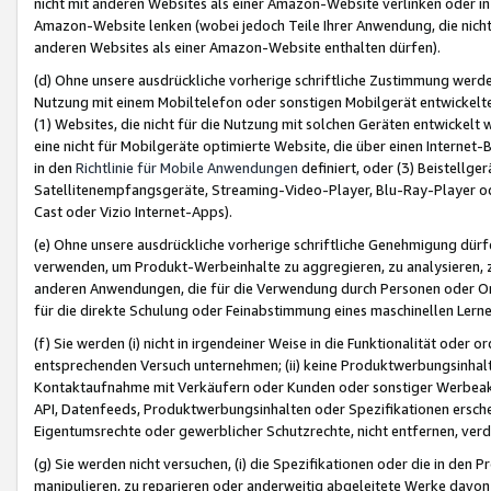
nicht mit anderen Websites als einer Amazon-Website verlinken oder i
Amazon-Website lenken (wobei jedoch Teile Ihrer Anwendung, die nich
anderen Websites als einer Amazon-Website enthalten dürfen).
(d) Ohne unsere ausdrückliche vorherige schriftliche Zustimmung werd
Nutzung mit einem Mobiltelefon oder sonstigen Mobilgerät entwickelt
(1) Websites, die nicht für die Nutzung mit solchen Geräten entwickelt
eine nicht für Mobilgeräte optimierte Website, die über einen Interne
in den
Richtlinie für Mobile Anwendungen
definiert, oder (3) Beistellge
Satellitenempfangsgeräte, Streaming-Video-Player, Blu-Ray-Player ode
Cast oder Vizio Internet-Apps).
(e) Ohne unsere ausdrückliche vorherige schriftliche Genehmigung dürfe
verwenden, um Produkt-Werbeinhalte zu aggregieren, zu analysieren, 
anderen Anwendungen, die für die Verwendung durch Personen oder Or
für die direkte Schulung oder Feinabstimmung eines maschinellen Lern
(f) Sie werden (i) nicht in irgendeiner Weise in die Funktionalität ode
entsprechenden Versuch unternehmen; (ii) keine Produktwerbungsinha
Kontaktaufnahme mit Verkäufern oder Kunden oder sonstiger Werbeaktiv
API, Datenfeeds, Produktwerbungsinhalten oder Spezifikationen erschei
Eigentumsrechte oder gewerblicher Schutzrechte, nicht entfernen, verd
(g) Sie werden nicht versuchen, (i) die Spezifikationen oder die in de
manipulieren, zu reparieren oder anderweitig abgeleitete Werke davon z