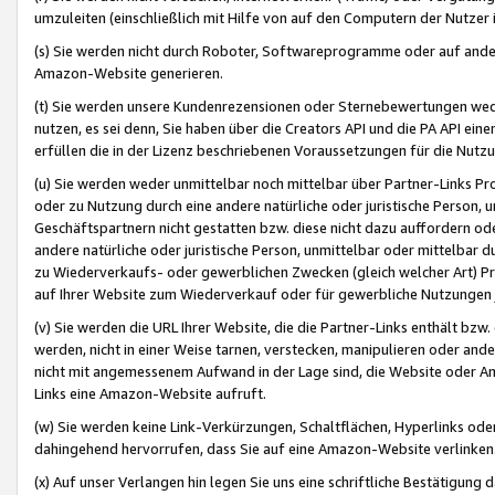
umzuleiten (einschließlich mit Hilfe von auf den Computern der Nutzer i
(s) Sie werden nicht durch Roboter, Softwareprogramme oder auf andere
Amazon-Website generieren.
(t) Sie werden unsere Kundenrezensionen oder Sternebewertungen wed
nutzen, es sei denn, Sie haben über die Creators API und die PA API e
erfüllen die in der Lizenz beschriebenen Voraussetzungen für die Nutzu
(u) Sie werden weder unmittelbar noch mittelbar über Partner-Links P
oder zu Nutzung durch eine andere natürliche oder juristische Person,
Geschäftspartnern nicht gestatten bzw. diese nicht dazu auffordern od
andere natürliche oder juristische Person, unmittelbar oder mittelbar
zu Wiederverkaufs- oder gewerblichen Zwecken (gleich welcher Art) 
auf Ihrer Website zum Wiederverkauf oder für gewerbliche Nutzungen 
(v) Sie werden die URL Ihrer Website, die die Partner-Links enthält b
werden, nicht in einer Weise tarnen, verstecken, manipulieren oder and
nicht mit angemessenem Aufwand in der Lage sind, die Website oder A
Links eine Amazon-Website aufruft.
(w) Sie werden keine Link-Verkürzungen, Schaltflächen, Hyperlinks ode
dahingehend hervorrufen, dass Sie auf eine Amazon-Website verlinken
(x) Auf unser Verlangen hin legen Sie uns eine schriftliche Bestätigung