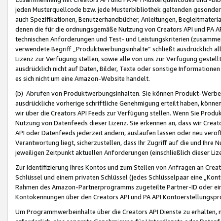
jeden Musterquellcode bzw. jede Musterbibliothek geltenden gesonder
auch Spezifikationen, Benutzerhandbücher, Anleitungen, Begleitmaterial
denen die für die ordnungsgemäße Nutzung von Creators API und PA A
technischen Anforderungen und Test- und Leistungskriterien (zusammen
verwendete Begriff „Produktwerbungsinhalte“ schließt ausdrücklich al
Lizenz zur Verfügung stellen, sowie alle von uns zur Verfügung gestel
ausdrücklich nicht auf Daten, Bilder, Texte oder sonstige Informatione
es sich nicht um eine Amazon-Website handelt.
(b) Abrufen von Produktwerbungsinhalten. Sie können Produkt-Werbein
ausdrückliche vorherige schriftliche Genehmigung erteilt haben, könn
wir über die Creators API Feeds zur Verfügung stellen. Wenn Sie Produk
Nutzung von Datenfeeds dieser Lizenz. Sie erkennen an, dass wir Creat
API oder Datenfeeds jederzeit ändern, auslaufen lassen oder neu veröffe
Verantwortung liegt, sicherzustellen, dass Ihr Zugriff auf die und Ihr
jeweiligen Zeitpunkt aktuellen Anforderungen (einschließlich dieser Liz
Zur Identifizierung Ihres Kontos und zum Stellen von Anfragen an Crea
Schlüssel und einem privaten Schlüssel (jedes Schlüsselpaar eine „Kon
Rahmen des Amazon-Partnerprogramms zugeteilte Partner-ID oder ein
Kontokennungen über den Creators API und PA API Kontoerstellungspro
Um Programmwerbeinhalte über die Creators API Dienste zu erhalten, m