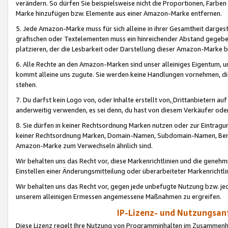
verändern. So dürfen Sie beispielsweise nicht die Proportionen, Farb
Marke hinzufügen bzw. Elemente aus einer Amazon-Marke entfernen.
5. Jede Amazon-Marke muss für sich alleine in ihrer Gesamtheit darge
grafischen oder Textelementen muss ein hinreichender Abstand gegebe
platzieren, der die Lesbarkeit oder Darstellung dieser Amazon-Marke b
6. Alle Rechte an den Amazon-Marken sind unser alleiniges Eigentum, 
kommt alleine uns zugute. Sie werden keine Handlungen vornehmen, 
stehen.
7. Du darfst kein Logo von, oder Inhalte erstellt von,
Drittanbietern au
anderweitig verwenden, es sei denn, du hast von diesem Verkäufer oder
8. Sie dürfen in keiner Rechtsordnung Marken nutzen oder zur Eintragu
keiner Rechtsordnung Marken, Domain-Namen, Subdomain-Namen, Benu
Amazon-Marke zum Verwechseln ähnlich sind.
Wir behalten uns das Recht vor, diese Markenrichtlinien und die gene
Einstellen einer Änderungsmitteilung oder überarbeiteter Markenricht
Wir behalten uns das Recht vor, gegen jede unbefugte Nutzung bzw. jede 
unserem alleinigen Ermessen angemessene Maßnahmen zu ergreifen.
IP-Lizenz- und Nutzungsan
Diese Lizenz regelt Ihre Nutzung von Programminhalten im Zusammen