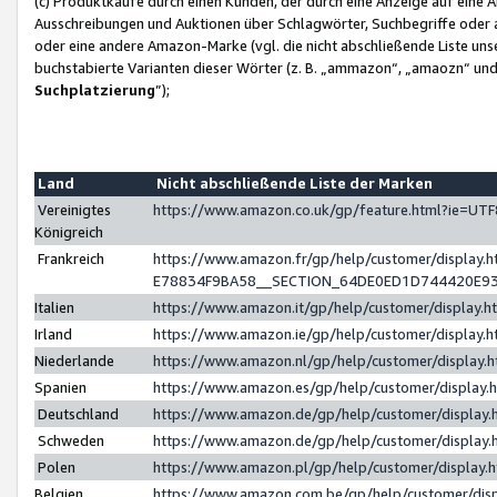
(c) Produktkäufe durch einen Kunden, der durch eine Anzeige auf eine 
Ausschreibungen und Auktionen über Schlagwörter, Suchbegriffe oder 
oder eine andere Amazon-Marke (vgl. die nicht abschließende Liste un
buchstabierte Varianten dieser Wörter (z. B. „ammazon“, „amaozn“ und „
Suchplatzierung
”);
Land
Nicht abschließende Liste der Marken
Vereinigtes
https://www.amazon.co.uk/gp/feature.html?ie=U
Königreich
Frankreich
https://www.amazon.fr/gp/help/customer/displa
E78834F9BA58__SECTION_64DE0ED1D744420E9
Italien
https://www.amazon.it/gp/help/customer/display
Irland
https://www.amazon.ie/gp/help/customer/displa
Niederlande
https://www.amazon.nl/gp/help/customer/display
Spanien
https://www.amazon.es/gp/help/customer/display
Deutschland
https://www.amazon.de/gp/help/customer/displa
Schweden
https://www.amazon.de/gp/help/customer/displa
Polen
https://www.amazon.pl/gp/help/customer/display
Belgien
https://www.amazon.com.be/gp/help/customer/d