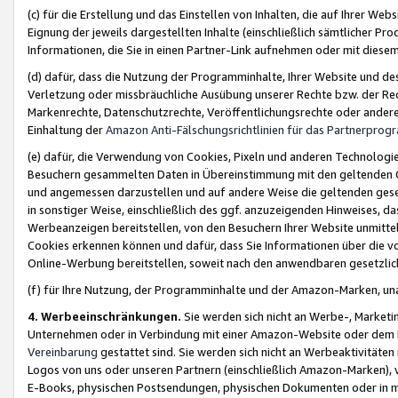
(c) für die Erstellung und das Einstellen von Inhalten, die auf Ihrer We
Eignung der jeweils dargestellten Inhalte (einschließlich sämtlicher 
Informationen, die Sie in einen Partner-Link aufnehmen oder mit diese
(d) dafür, dass die Nutzung der Programminhalte, Ihrer Website und des 
Verletzung oder missbräuchliche Ausübung unserer Rechte bzw. der Recht
Markenrechte, Datenschutzrechte, Veröffentlichungsrechte oder anderer
Einhaltung der
Amazon Anti-Fälschungsrichtlinien für das Partnerpro
(e) dafür, die Verwendung von Cookies, Pixeln und anderen Technologien
Besuchern gesammelten Daten in Übereinstimmung mit den geltenden Ge
und angemessen darzustellen und auf andere Weise die geltenden geset
in sonstiger Weise, einschließlich des ggf. anzuzeigenden Hinweises, d
Werbeanzeigen bereitstellen, von den Besuchern Ihrer Website unmitte
Cookies erkennen können und dafür, dass Sie Informationen über die v
Online-Werbung bereitstellen, soweit nach den anwendbaren gesetzlic
(f) für Ihre Nutzung, der Programminhalte und der Amazon-Marken, u
4. Werbeeinschränkungen.
Sie werden sich nicht an Werbe-, Market
Unternehmen oder in Verbindung mit einer Amazon-Website oder dem Pa
Vereinbarung
gestattet sind. Sie werden sich nicht an Werbeaktivitäten
Logos von uns oder unseren Partnern (einschließlich Amazon-Marken), 
E-Books, physischen Postsendungen, physischen Dokumenten oder in 