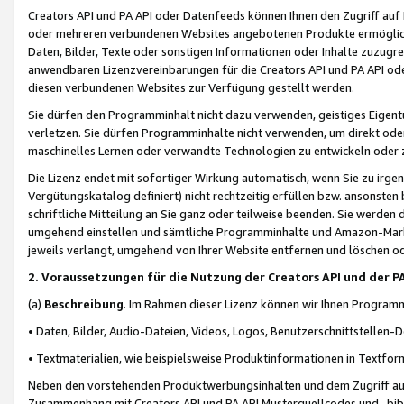
Creators API und PA API oder Datenfeeds können Ihnen den Zugriff auf D
oder mehreren verbundenen Websites angebotenen Produkte ermögliche
Daten, Bilder, Texte oder sonstigen Informationen oder Inhalte zuzugre
anwendbaren Lizenzvereinbarungen für die Creators API und PA API od
diesen verbundenen Websites zur Verfügung gestellt werden.
Sie dürfen den Programminhalt nicht dazu verwenden, geistiges Eigent
verletzen. Sie dürfen Programminhalte nicht verwenden, um direkt ode
maschinelles Lernen oder verwandte Technologien zu entwickeln oder zu
Die Lizenz endet mit sofortiger Wirkung automatisch, wenn Sie zu irg
Vergütungskatalog definiert) nicht rechtzeitig erfüllen bzw. ansonsten
schriftliche Mitteilung an Sie ganz oder teilweise beenden. Sie werden
umgehend einstellen und sämtliche Programminhalte und Amazon-Marke
jeweils verlangt, umgehend von Ihrer Website entfernen und löschen od
2. Voraussetzungen für die Nutzung der Creators API und der P
(a)
Beschreibung
. Im Rahmen dieser Lizenz können wir Ihnen Programmi
• Daten, Bilder, Audio-Dateien, Videos, Logos, Benutzerschnittstellen-
• Textmaterialien, wie beispielsweise Produktinformationen in Textfor
Neben den vorstehenden Produktwerbungsinhalten und dem Zugriff auf 
Zusammenhang mit Creators API und PA API Musterquellcodes und -bibli