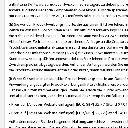
enthaltene Software zurückzuentwickeln, zu zerlegen, zu dekompilier
andere zugrunde liegende Komponenten (wie Modelle, Modellparameter
mit der Creators API, der PA API, Datenfeeds oder in den Produkt Werb
(h) Sie werden Produktwerbungsinhalte, die aus einem Bild bestehen, ni
Zeitraum von bis zu 24 Stunden einen Link auf Produktwerbungsinhalte
die nicht aus Bildern bestehen, für einen Zeitraum von bis zu 24 Stund
Ablauf dieses Zeitraums durch entsprechende Anfrage an die Creators 
Produktwerbungsinhalte aktualisieren und neu darstellen. Sofern wir Ih
Standardidentifikationsnummern (ASINs) für einen unbestimmten Zeitra
Kundenanwendung, dürfen unbeschadet des Vorstehenden Produktwerbu
Zwischenspeicher abgelegt werden. Auf unser Verlangen werden Sie un
die Produktwerbungsinhalte enthält oder nutzt, damit wir Ihre Einhalt
(i) Wenn Sie seltener als stündlich Produktwerbungsinhalte aus Datenfe
Anwendung angezeigten Produktwerbungsinhalte aktualisieren, werden 
Datums-/Uhrzeitstempel einfügen. Wenn Sie jedoch die in Ihrer Anwe
und aktualisiert haben, kann der Datumsteil des Stempels entfallen. Dies
• Preis auf [Amazon-Website einfügen]: [EUR/GBP] 32,77 (Stand 07.01.
• Preis auf [Amazon-Website einfügen]: [EUR/GBP] 32,77 (Stand 14:11 
Außerdem müssen Sie den folgenden Haftungsausschluss entweder neb
ein Pop-up-Fenster, ein Pop-up-Skript oder ein sonstiges vergleichba