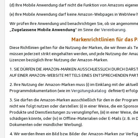
(d) Ihre Mobile Anwendung darf nicht die Funktion von Amazons eige
(e) Ihre Mobile Anwendung darf keine Amazon-Webpages in WebView 
Wir prüfen Ihre Anwendung und benachrichtigen Sie, ob sie angenomm
„
Zugelassene Mobile Anwendung
“ im Sinne der
Vereinbarung
.
Markenrichtlinien für das 
Diese Richtlinien gelten für die Nutzung der Marken, die wir Ihnen als 
müssen jederzeit strikt eingehalten werden, und jede Nutzung der Ama
Lizenzen bezüglich Ihrer Nutzung der Amazon-Marken.
1. SIE DÜRFEN DIE AMAZON-MARKEN AUSSCHLIESSLICH DURCH DARS
AUF EINER AMAZON-WEBSITE MITTELS EINES ENTSPRECHENDEN PART
2. Ihre Nutzung der Amazon-Marken muss (i) im Einklang mit der aktuells
Programmdokumentation (wie im
Vergütungskatalog
definiert) erfolg
3. Sie dürfen die Amazon-Marken ausschließlich für den in der Progr
nicht wie folgt nutzen oder darstellen: (i) in einer Weise, die ein Spo
Produkte und Dienstleistungen zu verunglimpfen, (iii) in einer Weise
schädigen könnte, oder (iv) in Offline-Materialien oder E-Mails (z. B.
Dokumenten oder mündlicher Werbung).
4. Wir werden Ihnen ein Bild bzw. Bilder der Amazon-Marken zur Verfüg