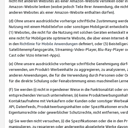
nicht mit anderen Websites als einer Amazon-Website verlinken oder i
Amazon-Website lenken (wobei jedoch Teile Ihrer Anwendung, die nich
anderen Websites als einer Amazon-Website enthalten dürfen).
(d) Ohne unsere ausdrückliche vorherige schriftliche Zustimmung werd
Nutzung mit einem Mobiltelefon oder sonstigen Mobilgerät entwickelt
(1) Websites, die nicht für die Nutzung mit solchen Geräten entwickelt
eine nicht für Mobilgeräte optimierte Website, die über einen Interne
in den
Richtlinie für Mobile Anwendungen
definiert, oder (3) Beistellge
Satellitenempfangsgeräte, Streaming-Video-Player, Blu-Ray-Player ode
Cast oder Vizio Internet-Apps).
(e) Ohne unsere ausdrückliche vorherige schriftliche Genehmigung dürfe
verwenden, um Produkt-Werbeinhalte zu aggregieren, zu analysieren, 
anderen Anwendungen, die für die Verwendung durch Personen oder Or
für die direkte Schulung oder Feinabstimmung eines maschinellen Lern
(f) Sie werden (i) nicht in irgendeiner Weise in die Funktionalität ode
entsprechenden Versuch unternehmen; (ii) keine Produktwerbungsinha
Kontaktaufnahme mit Verkäufern oder Kunden oder sonstiger Werbeaktiv
API, Datenfeeds, Produktwerbungsinhalten oder Spezifikationen erschei
Eigentumsrechte oder gewerblicher Schutzrechte, nicht entfernen, verd
(g) Sie werden nicht versuchen, (i) die Spezifikationen oder die in de
manipulieren, zu reparieren oder anderweitig abgeleitete Werke davon z