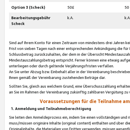
Option 3 (Scheck)
50£
50
Bearbeitungsgebühr
k.A.
k.A
Scheck
Sind auf Ihrem Konto für einen Zeitraum von mindestens drei Jahren kein
Frist von sieben Tagen nach einer entsprechenden Ankündigung die für
Schlussbetrag zurückzuhalten, der dem in der Übersicht Mindestausz
Mindestauszahlungsbetrag entspricht. Ferner können eine etwaig aufg
unterliegen oder durch geltende Verjährungsfristen verfallen.
An Sie unter Abzug bzw. Einbehalt aller in der Vereinbarung beschrieb
Ihnen gemäß der Vereinbarung zustehenden Beträge dar.
Sollten Sie, gleich aus welchem Grund, eine Überschusszahlung erhalte
an Sie im Rahmen der Vereinbarung zukünftig zahlbaren Vergütung zu 
Voraussetzungen für die Teilnahme a
1. Anmeldung und Teilnahmeberechtigung
Sie leiten den Anmeldeprozess ein, indem Sie einen vollständigen und 
muss/müssen originäre Inhalte (original content) enthalten und über d
Originalinhalte, die Materialien von Dritten verwenden, müssen wese