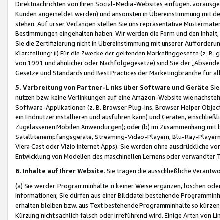
Direktnachrichten von Ihren Social-Media-Websites einfügen. vorausg
Kunden angemeldet werden) und ansonsten in Übereinstimmung mit der
stehen. Auf unser Verlangen stellen Sie uns repräsentative Mustermater
Bestimmungen eingehalten haben. Wir werden die Form und den Inhalt, di
Sie die Zertifizierung nicht in Übereinstimmung mit unserer Aufforderu
Klarstellung: (i) Für die Zwecke der geltenden Marketinggesetze (z. 
von 1991 und ähnlicher oder Nachfolgegesetze) sind Sie der „Absender“ j
Gesetze und Standards und Best Practices der Marketingbranche für 
5. Verbreitung von Partner-Links über Software und Geräte
Sie
nutzen bzw. keine Verlinkungen auf eine Amazon-Website wie nachsteh
Software-Applikationen (z. B. Browser Plug-ins, Browser Helper Objec
ein Endnutzer installieren und ausführen kann) und Geräten, einschlie
Zugelassenen Mobilen Anwendungen); oder (b) im Zusammenhang mit bzw.
Satellitenempfangsgeräte, Streaming-Video-Playern, Blu-Ray-Playern 
Viera Cast oder Vizio Internet Apps). Sie werden ohne ausdrückliche v
Entwicklung von Modellen des maschinellen Lernens oder verwandter 
6. Inhalte auf Ihrer Website
. Sie tragen die ausschließliche Verantwo
(a) Sie werden Programminhalte in keiner Weise ergänzen, löschen oder
Informationen; Sie dürfen aus einer Bilddatei bestehende Programminhal
erhalten bleiben bzw. aus Text bestehende Programminhalte so kürzen, 
Kürzung nicht sachlich falsch oder irreführend wird. Einige Arten von L