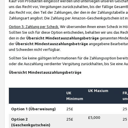
Kauf von Produkten eingelöst werden und unterliegen unseren Geschäf
uns das Recht vor, Vergütungen zurückzuhalten, bis der fällige Gesamt
das Recht vor, den Teil der Zahlungen, der den in der Zahlungstabelle 
Zahlungsart angibst. Die Zahlung per Amazon-Geschenkgutschein ist in
Option 3: Zahlung per Scheck.
Wir übersenden Ihnen einen Scheck in Höh
Sollten Sie sich für diese Option entscheiden, behalten wir uns das Rec
den in der
Übersicht Mindestauszahlungsbeträge
genannten Mindest
der
Übersicht Mindestauszahlungsbeträge
angegebene Bearbeitung
und Schweden nicht verfügbar.
Sollten Sie keine gültigen Informationen für die Zahlungsoption bereit
oder die Auszahlung verdienter Vergütung zurückhalten, bis Sie eine A
Übersicht Mindestauszahlungsbeträge
UK Maxium
UK
FR,
Minimum
un
Option 1 (Überweisung)
25£
25
£5,000
Option 2
25£
25
(Geschenkgutschein)