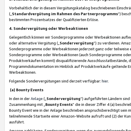
Vorbehaltlich der in diesem Vergütungskatalog beschriebenen Einschr
(„
Standardvergütung im Rahmen des Partnerprogramms
“) besc
bestimmten Prozentsatzes der Qualifizierten Erlöse.
4. Sondervergütung oder Werbeaktionen
Gelegentlich können wir Sonderprogramme oder Werbeaktionen auflegen,
oder alternative Vergütung („
Sondervergütung
”) zu verdienen. Amazo
Sonderprogramme oder Werbeaktionen jederzeit ganz oder teilweise einz
Sonderprogramme oder Werbeaktionen (auch Sonderprogramme oder We
Produktverkäufen kommt) disqualifizierende Ausschlusstatbestände, di
Programmdokumentation im Hinblick auf Produktverkäufe geltende E
Werbeaktionen.
Folgende Sondervergütungen sind derzeit verfügbar:
hier
.
(a) Bounty Events
In den in der
Anlage
(„
Sondervergütung
“) aufgeführten Ländern sind
Zusammenhang mit „
Bounty Events
“ die in dieser Ziffer 4 (a) besch
Bounty Event wie in der Anlage beschrieben anspruchsberechtigt sein mu
teilnehmende Startseite einer Amazon-Website aufruft und (2) der Kun
ausführt.
Amazon zahlt keine Sondervergütung, wenn das zugrundeliegende Boun