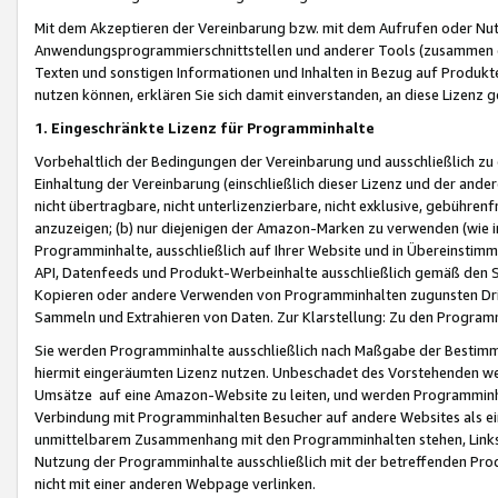
Mit dem Akzeptieren der Vereinbarung bzw. mit dem Aufrufen oder Nutz
Anwendungsprogrammierschnittstellen und anderer Tools (zusammen die
Texten und sonstigen Informationen und Inhalten in Bezug auf Produkte
nutzen können, erklären Sie sich damit einverstanden, an diese Lizenz 
1. Eingeschränkte Lizenz für Programminhalte
Vorbehaltlich der Bedingungen der Vereinbarung und ausschließlich z
Einhaltung der Vereinbarung (einschließlich dieser Lizenz und der ande
nicht übertragbare, nicht unterlizenzierbare, nicht exklusive, gebühren
anzuzeigen; (b) nur diejenigen der Amazon-Marken zu verwenden (wie in 
Programminhalte, ausschließlich auf Ihrer Website und in Übereinstimmu
API, Datenfeeds und Produkt-Werbeinhalte ausschließlich gemäß den Spe
Kopieren oder andere Verwenden von Programminhalten zugunsten Dri
Sammeln und Extrahieren von Daten. Zur Klarstellung: Zu den Program
Sie werden Programminhalte ausschließlich nach Maßgabe der Besti
hiermit eingeräumten Lizenz nutzen. Unbeschadet des Vorstehenden we
Umsätze auf eine Amazon-Website zu leiten, und werden Programminhal
Verbindung mit Programminhalten Besucher auf andere Websites als ein
unmittelbarem Zusammenhang mit den Programminhalten stehen, Links z
Nutzung der Programminhalte ausschließlich mit der betreffenden Pr
nicht mit einer anderen Webpage verlinken.