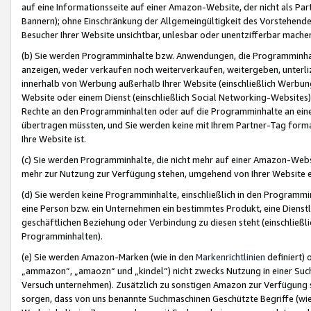
auf eine Informationsseite auf einer Amazon-Website, der nicht als Part
Bannern); ohne Einschränkung der Allgemeingültigkeit des Vorstehende
Besucher Ihrer Website unsichtbar, unlesbar oder unentzifferbar mache
(b) Sie werden Programminhalte bzw. Anwendungen, die Programminhalt
anzeigen, weder verkaufen noch weiterverkaufen, weitergeben, unterli
innerhalb von Werbung außerhalb Ihrer Website (einschließlich Werbun
Website oder einem Dienst (einschließlich Social Networking-Website
Rechte an den Programminhalten oder auf die Programminhalte an eine a
übertragen müssten, und Sie werden keine mit Ihrem Partner-Tag formati
Ihre Website ist.
(c) Sie werden Programminhalte, die nicht mehr auf einer Amazon-Websit
mehr zur Nutzung zur Verfügung stehen, umgehend von Ihrer Website e
(d) Sie werden keine Programminhalte, einschließlich in den Programmin
eine Person bzw. ein Unternehmen ein bestimmtes Produkt, eine Dienstle
geschäftlichen Beziehung oder Verbindung zu diesen steht (einschließli
Programminhalten).
(e) Sie werden Amazon-Marken (wie in den
Markenrichtlinien
definiert) 
„ammazon“, „amaozn“ und „kindel“) nicht zwecks Nutzung in einer Suc
Versuch unternehmen). Zusätzlich zu sonstigen Amazon zur Verfügung 
sorgen, dass von uns benannte Suchmaschinen Geschützte Begriffe (wie 