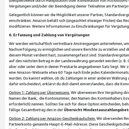
(beispielsweise durch Manipulation oder Kombination von Attributions-
Vergütungen und/oder der Beendigung deiner Teilnahme am Partnerp
Gelegentlich können wir die Möglichkeit unserer Partner, Standardv
einschränken. Amazon behält sich (ungeachtet etwaiger Fristen) das Re
modifizieren. Weitere Informationen zu Einschränkungen für Vergütung
6. Erfassung und Zahlung von Vergütungen
Wir werden wirtschaftlich vertretbare Anstrengungen unternehmen, um 
Nachverfolgung zu ermöglichen und unsere Berichte zu erstellen und di
diesem Monat verdient hast, zusammengefasst sind. Standardvergütung
auf den nächsten Betrag in der Landeswährung gerundet werden (z. B. C
über oder unter dem in deiner Preiskarte angegebenen Satz liegt. Wir
eine Amazon-Webseite etwa 60 Tage nach Ende jedes Kalendermonats, i
wurden. Du kannst wählen, ob du Zahlungen in einer anderen Währung
dafür entscheidest, erklärst du dich damit einverstanden, dass die K
Option 1: Zahlung per Überweisung.
Wir überweisen Ihre Vergütung dir
Namen der Bank, die Kontonummer, den Namen des Kontoinhabers bzw. a
erforderlich) nennen. Sollten Sie sich für diese Option entscheiden, be
fällige Gesamtbetrag den in der
Übersicht Mindestauszahlungsbet
Option 2: Zahlung per Amazon-Geschenkgutschein.
Wir übersenden Ihne
Partnerkonto genannte Haupt-E-Mail-Adresse. Diese Geschenkgutschei