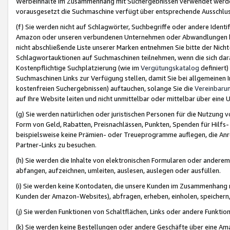
Werbeinhalte im Zusammenhang mit Suchergebnissen verwendet werden,
vorausgesetzt die Suchmaschine verfügt über entsprechende Ausschlu
(f) Sie werden nicht auf Schlagwörter, Suchbegriffe oder andere Ident
Amazon oder unseren verbundenen Unternehmen oder Abwandlungen bzw
nicht abschließende Liste unserer Marken entnehmen Sie bitte der Nich
Schlagwortauktionen auf Suchmaschinen teilnehmen, wenn die sich da
Kostenpflichtige Suchplatzierung (wie im
Vergütungskatalog
definiert
Suchmaschinen Links zur Verfügung stellen, damit Sie bei allgemeinen I
kostenfreien Suchergebnissen) auftauchen, solange Sie die
Vereinbaru
auf Ihre Website leiten und nicht unmittelbar oder mittelbar über eine
(g) Sie werden natürlichen oder juristischen Personen für die Nutzung 
Form von Geld, Rabatten, Preisnachlässen, Punkten, Spenden für Hilfs
beispielsweise keine Prämien- oder Treueprogramme auflegen, die Anrei
Partner-Links zu besuchen.
(h) Sie werden die Inhalte von elektronischen Formularen oder anderem M
abfangen, aufzeichnen, umleiten, auslesen, auslegen oder ausfüllen.
(i) Sie werden keine Kontodaten, die unsere Kunden im Zusammenhang 
Kunden der Amazon-Websites), abfragen, erheben, einholen, speichern,
(j) Sie werden Funktionen von Schaltflächen, Links oder andere Funkti
(k) Sie werden keine Bestellungen oder andere Geschäfte über eine Ama