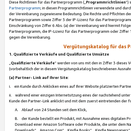
Diese Richtlinien für das Partnerprogramm („
Programmrichtlinien
“)
Partnerprogramm
; in diesen Programmrichtlinien verwendete und durch
der Vereinbarung zugewiesene Bedeutung. Die Rechte und Pflichten de
Partnerprogramm sowie Ziffer 3 der IP-Lizenz für das Partnerprogram
Einschränkung von Ziffer 6 Abs. (a) der Vereinbarung wird hiermit Fol
Partnerprogramm, die IP-Lizenz für das Partnerprogramm oder Ziffer 1
gegen die Vereinbarung.
Vergütungskatalog für das 
1. Qualifizierte Verkäufe und Qualifizierte Umsätze
„
Qualifizierte Verkäufe
“ werden von uns mit den in Ziffer 3 diese
(vorbehaltlich der in diesem Vergütungskatalog beschriebenen Ausnah
(a) Partner- Link auf Ihrer Site
:
i. ein Kunde durch Anklicken eines auf Ihrer Website platzierten Part
ii. während einer einzigen Internetsitzung eines der nachstehend unter (i)
Kunde den Partner-Link anklickt und mit dem zuerst eintretenden der f
A. Ablauf von 24 Stunden seit dem Klick,
B. der Kunde bestellt ein Produkt, mit Ausnahme eines digitalen P
Download einer Amazon Software oder Produkte, die unter dem N
Downloads“, „Amazon Coin“, „Kindle Books“, „Kindle Newspapers“, „