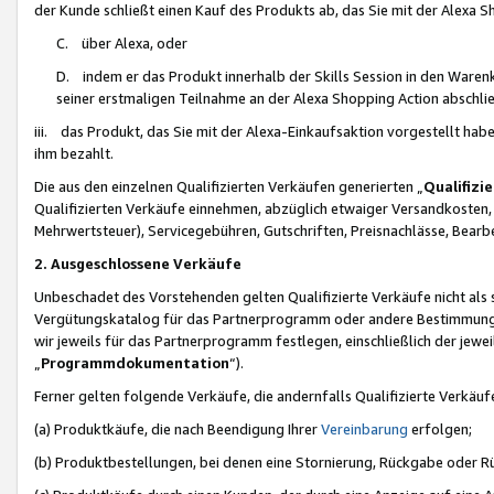
der Kunde schließt einen Kauf des Produkts ab, das Sie mit der Alexa 
C. über Alexa, oder
D. indem er das Produkt innerhalb der Skills Session in den Waren
seiner erstmaligen Teilnahme an der Alexa Shopping Action abschlie
iii. das Produkt, das Sie mit der Alexa-Einkaufsaktion vorgestellt ha
ihm bezahlt.
Die aus den einzelnen Qualifizierten Verkäufen generierten „
Qualifizi
Qualifizierten Verkäufe einnehmen, abzüglich etwaiger Versandkosten
Mehrwertsteuer), Servicegebühren, Gutschriften, Preisnachlässe, Bear
2. Ausgeschlossene Verkäufe
Unbeschadet des Vorstehenden gelten Qualifizierte Verkäufe nicht als
Vergütungskatalog für das Partnerprogramm oder andere Bestimmungen,
wir jeweils für das Partnerprogramm festlegen, einschließlich der jewe
„
Programmdokumentation
“).
Ferner gelten folgende Verkäufe, die andernfalls Qualifizierte Verkä
(a) Produktkäufe, die nach Beendigung Ihrer
Vereinbarung
erfolgen;
(b) Produktbestellungen, bei denen eine Stornierung, Rückgabe oder R