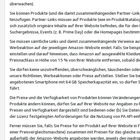
überwachen).
Sie können Produkte (und die damit zusammenhängenden Partner-Links)
hinzufügen. Partner-Links müssen auf Produkte (wie im Produktkatalog de
sich zusätzlich originäre Inhalte auf Ihrer Website befinden, die für 
Suchergebnisse, Events (z. B. Prime Day) oder die Homepages bestimmte
Sie müssen sämtliche Links und damit zusammenhängende Verweise auf z
Werbeaktion auf der jeweiligen Amazon-Website endet. Falls Sie beisp
einstellen und darauf hinweisen, dass Amazon auf ausgewählte Kleidun
Preisnachlass in Höhe von 15 % von Ihrer Website entfernen, sobald di
Sie dürfen keine unzutreffenden, überschwänglichen, täuschenden od
unsere Richtlinien, Werbeaktionen oder Preise aufstellen. Stellen Sie 
angebotenen Smartphone mit 64 GB Speicherkapazität ein, so dürfen S
führt.
Die Preise und die Verfügbarkeit von Produkten können Veränderungen 
Produkte ändern können, dürfen Sie auf Ihrer Website nur Angaben zu P
Preisen und Verfügbarkeit dargestellt sind bedienen oder (b) Sie Daten
der Lizenz festgelegten Anforderungen für die Nutzung von PA API einh
Ferner müssen Sie, falls Sie Preise für ein Produkt auf Ihrer Website in 
einer Preisvergleichsmaschine) zusammen mit Preisen für das gleiche o
außerhalb der Amazon-Website angeboten werden, jeweils den niedrigst