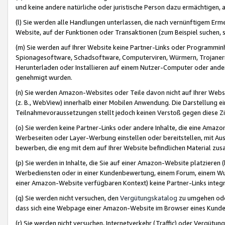
und keine andere natürliche oder juristische Person dazu ermächtigen, a
(l) Sie werden alle Handlungen unterlassen, die nach vernünftigem Erme
Website, auf der Funktionen oder Transaktionen (zum Beispiel suchen, s
(m) Sie werden auf Ihrer Website keine Partner-Links oder Programmin
Spionagesoftware, Schadsoftware, Computerviren, Würmern, Trojaner
Herunterladen oder Installieren auf einem Nutzer-Computer oder ande
genehmigt wurden.
(n) Sie werden Amazon-Websites oder Teile davon nicht auf Ihrer Websi
(z. B., WebView) innerhalb einer Mobilen Anwendung. Die Darstellung ein
Teilnahmevoraussetzungen stellt jedoch keinen Verstoß gegen diese Zif
(o) Sie werden keine Partner-Links oder andere Inhalte, die eine Am
Werbeseiten oder Layer-Werbung einstellen oder bereitstellen, mit Au
bewerben, die eng mit dem auf Ihrer Website befindlichen Material z
(p) Sie werden in Inhalte, die Sie auf einer Amazon-Website platzier
Werbediensten oder in einer Kundenbewertung, einem Forum, einem Wun
einer Amazon-Website verfügbaren Kontext) keine Partner-Links integr
(q) Sie werden nicht versuchen, den
Vergütungskatalog
zu umgehen oder
dass sich eine Webpage einer Amazon-Website im Browser eines Kunden 
(r) Sie werden nicht versuchen, Internetverkehr (Traffic) oder Vergü