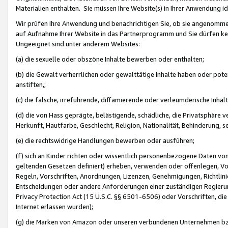
Materialien enthalten. Sie müssen Ihre Website(s) in Ihrer Anwendung ide
Wir prüfen Ihre Anwendung und benachrichtigen Sie, ob sie angenommen
auf Aufnahme Ihrer Website in das Partnerprogramm und Sie dürfen kei
Ungeeignet sind unter anderem Websites:
(a) die sexuelle oder obszöne Inhalte bewerben oder enthalten;
(b) die Gewalt verherrlichen oder gewalttätige Inhalte haben oder pot
anstiften,;
(c) die falsche, irreführende, diffamierende oder verleumderische Inha
(d) die von Hass geprägte, belästigende, schädliche, die Privatsphäre v
Herkunft, Hautfarbe, Geschlecht, Religion, Nationalität, Behinderung, 
(e) die rechtswidrige Handlungen bewerben oder ausführen;
(f) sich an Kinder richten oder wissentlich personenbezogene Daten vo
geltenden Gesetzen definiert) erheben, verwenden oder offenlegen, Vo
Regeln, Vorschriften, Anordnungen, Lizenzen, Genehmigungen, Richtlini
Entscheidungen oder andere Anforderungen einer zuständigen Regierung
Privacy Protection Act (15 U.S.C. §§ 6501-6506) oder Vorschriften, di
Internet erlassen wurden);
(g) die Marken von Amazon oder unseren verbundenen Unternehmen b