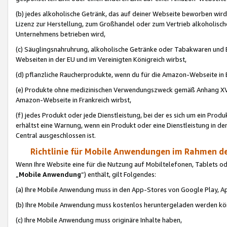
(b) jedes alkoholische Getränk, das auf deiner Webseite beworben wird
Lizenz zur Herstellung, zum Großhandel oder zum Vertrieb alkoholisch
Unternehmens betrieben wird,
(c) Säuglingsnahruhrung, alkoholische Getränke oder Tabakwaren und E
Webseiten in der EU und im Vereinigten Königreich wirbst,
(d) pflanzliche Raucherprodukte, wenn du für die Amazon-Webseite in B
(e) Produkte ohne medizinischen Verwendungszweck gemäß Anhang XVI 
Amazon-Webseite in Frankreich wirbst,
(f) jedes Produkt oder jede Dienstleistung, bei der es sich um ein Prod
erhältst eine Warnung, wenn ein Produkt oder eine Dienstleistung in de
Central ausgeschlossen ist.
Richtlinie für Mobile Anwendungen im Rahmen de
Wenn Ihre Website eine für die Nutzung auf Mobiltelefonen, Tablets 
„
Mobile Anwendung
“) enthält, gilt Folgendes:
(a) Ihre Mobile Anwendung muss in den App-Stores von Google Play, A
(b) Ihre Mobile Anwendung muss kostenlos heruntergeladen werden könn
(c) Ihre Mobile Anwendung muss originäre Inhalte haben,