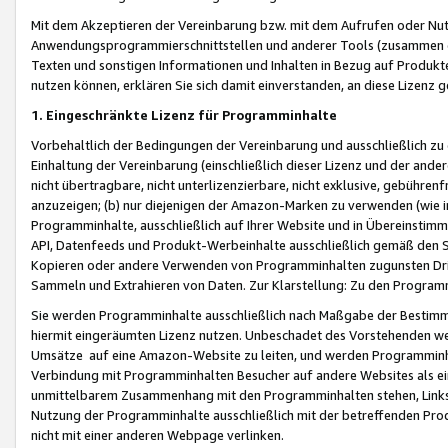
Mit dem Akzeptieren der Vereinbarung bzw. mit dem Aufrufen oder Nutz
Anwendungsprogrammierschnittstellen und anderer Tools (zusammen die
Texten und sonstigen Informationen und Inhalten in Bezug auf Produkte
nutzen können, erklären Sie sich damit einverstanden, an diese Lizenz 
1. Eingeschränkte Lizenz für Programminhalte
Vorbehaltlich der Bedingungen der Vereinbarung und ausschließlich z
Einhaltung der Vereinbarung (einschließlich dieser Lizenz und der ande
nicht übertragbare, nicht unterlizenzierbare, nicht exklusive, gebühren
anzuzeigen; (b) nur diejenigen der Amazon-Marken zu verwenden (wie in 
Programminhalte, ausschließlich auf Ihrer Website und in Übereinstimmu
API, Datenfeeds und Produkt-Werbeinhalte ausschließlich gemäß den Spe
Kopieren oder andere Verwenden von Programminhalten zugunsten Dri
Sammeln und Extrahieren von Daten. Zur Klarstellung: Zu den Program
Sie werden Programminhalte ausschließlich nach Maßgabe der Besti
hiermit eingeräumten Lizenz nutzen. Unbeschadet des Vorstehenden we
Umsätze auf eine Amazon-Website zu leiten, und werden Programminhal
Verbindung mit Programminhalten Besucher auf andere Websites als ein
unmittelbarem Zusammenhang mit den Programminhalten stehen, Links z
Nutzung der Programminhalte ausschließlich mit der betreffenden Pr
nicht mit einer anderen Webpage verlinken.