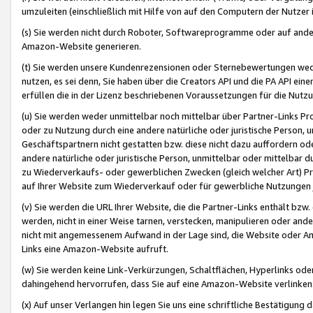
umzuleiten (einschließlich mit Hilfe von auf den Computern der Nutzer i
(s) Sie werden nicht durch Roboter, Softwareprogramme oder auf andere
Amazon-Website generieren.
(t) Sie werden unsere Kundenrezensionen oder Sternebewertungen wed
nutzen, es sei denn, Sie haben über die Creators API und die PA API e
erfüllen die in der Lizenz beschriebenen Voraussetzungen für die Nutzu
(u) Sie werden weder unmittelbar noch mittelbar über Partner-Links P
oder zu Nutzung durch eine andere natürliche oder juristische Person,
Geschäftspartnern nicht gestatten bzw. diese nicht dazu auffordern od
andere natürliche oder juristische Person, unmittelbar oder mittelbar
zu Wiederverkaufs- oder gewerblichen Zwecken (gleich welcher Art) 
auf Ihrer Website zum Wiederverkauf oder für gewerbliche Nutzungen 
(v) Sie werden die URL Ihrer Website, die die Partner-Links enthält b
werden, nicht in einer Weise tarnen, verstecken, manipulieren oder and
nicht mit angemessenem Aufwand in der Lage sind, die Website oder A
Links eine Amazon-Website aufruft.
(w) Sie werden keine Link-Verkürzungen, Schaltflächen, Hyperlinks ode
dahingehend hervorrufen, dass Sie auf eine Amazon-Website verlinken
(x) Auf unser Verlangen hin legen Sie uns eine schriftliche Bestätigung