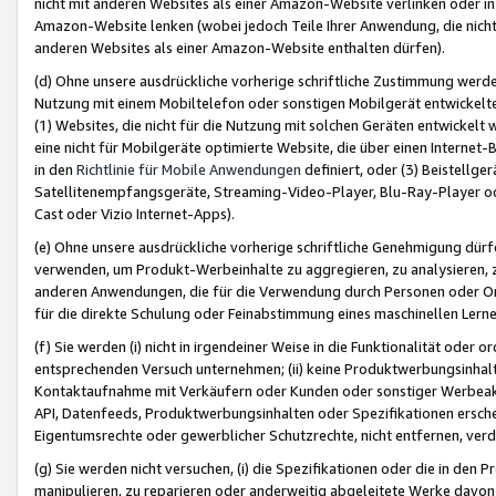
nicht mit anderen Websites als einer Amazon-Website verlinken oder i
Amazon-Website lenken (wobei jedoch Teile Ihrer Anwendung, die nich
anderen Websites als einer Amazon-Website enthalten dürfen).
(d) Ohne unsere ausdrückliche vorherige schriftliche Zustimmung werd
Nutzung mit einem Mobiltelefon oder sonstigen Mobilgerät entwickelt
(1) Websites, die nicht für die Nutzung mit solchen Geräten entwickelt
eine nicht für Mobilgeräte optimierte Website, die über einen Interne
in den
Richtlinie für Mobile Anwendungen
definiert, oder (3) Beistellge
Satellitenempfangsgeräte, Streaming-Video-Player, Blu-Ray-Player ode
Cast oder Vizio Internet-Apps).
(e) Ohne unsere ausdrückliche vorherige schriftliche Genehmigung dürfe
verwenden, um Produkt-Werbeinhalte zu aggregieren, zu analysieren, 
anderen Anwendungen, die für die Verwendung durch Personen oder Or
für die direkte Schulung oder Feinabstimmung eines maschinellen Lern
(f) Sie werden (i) nicht in irgendeiner Weise in die Funktionalität ode
entsprechenden Versuch unternehmen; (ii) keine Produktwerbungsinha
Kontaktaufnahme mit Verkäufern oder Kunden oder sonstiger Werbeaktiv
API, Datenfeeds, Produktwerbungsinhalten oder Spezifikationen erschei
Eigentumsrechte oder gewerblicher Schutzrechte, nicht entfernen, verd
(g) Sie werden nicht versuchen, (i) die Spezifikationen oder die in de
manipulieren, zu reparieren oder anderweitig abgeleitete Werke davon z