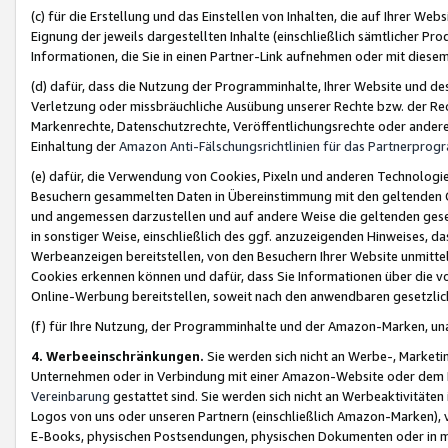
(c) für die Erstellung und das Einstellen von Inhalten, die auf Ihrer We
Eignung der jeweils dargestellten Inhalte (einschließlich sämtlicher 
Informationen, die Sie in einen Partner-Link aufnehmen oder mit diese
(d) dafür, dass die Nutzung der Programminhalte, Ihrer Website und des 
Verletzung oder missbräuchliche Ausübung unserer Rechte bzw. der Recht
Markenrechte, Datenschutzrechte, Veröffentlichungsrechte oder anderer
Einhaltung der
Amazon Anti-Fälschungsrichtlinien für das Partnerpro
(e) dafür, die Verwendung von Cookies, Pixeln und anderen Technologien
Besuchern gesammelten Daten in Übereinstimmung mit den geltenden Ge
und angemessen darzustellen und auf andere Weise die geltenden geset
in sonstiger Weise, einschließlich des ggf. anzuzeigenden Hinweises, d
Werbeanzeigen bereitstellen, von den Besuchern Ihrer Website unmitte
Cookies erkennen können und dafür, dass Sie Informationen über die v
Online-Werbung bereitstellen, soweit nach den anwendbaren gesetzlic
(f) für Ihre Nutzung, der Programminhalte und der Amazon-Marken, u
4. Werbeeinschränkungen.
Sie werden sich nicht an Werbe-, Market
Unternehmen oder in Verbindung mit einer Amazon-Website oder dem Pa
Vereinbarung
gestattet sind. Sie werden sich nicht an Werbeaktivitäten
Logos von uns oder unseren Partnern (einschließlich Amazon-Marken), 
E-Books, physischen Postsendungen, physischen Dokumenten oder in 