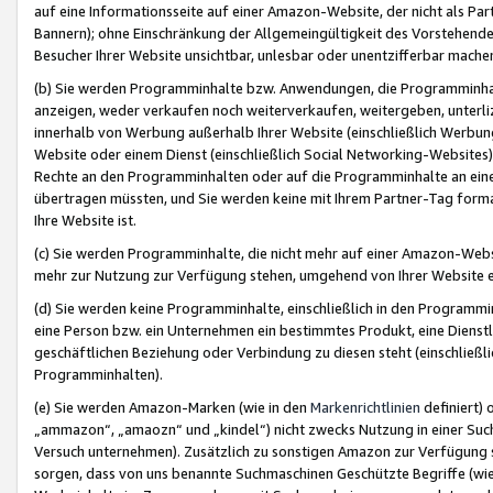
auf eine Informationsseite auf einer Amazon-Website, der nicht als Part
Bannern); ohne Einschränkung der Allgemeingültigkeit des Vorstehende
Besucher Ihrer Website unsichtbar, unlesbar oder unentzifferbar mache
(b) Sie werden Programminhalte bzw. Anwendungen, die Programminhalt
anzeigen, weder verkaufen noch weiterverkaufen, weitergeben, unterli
innerhalb von Werbung außerhalb Ihrer Website (einschließlich Werbun
Website oder einem Dienst (einschließlich Social Networking-Website
Rechte an den Programminhalten oder auf die Programminhalte an eine a
übertragen müssten, und Sie werden keine mit Ihrem Partner-Tag formati
Ihre Website ist.
(c) Sie werden Programminhalte, die nicht mehr auf einer Amazon-Websit
mehr zur Nutzung zur Verfügung stehen, umgehend von Ihrer Website e
(d) Sie werden keine Programminhalte, einschließlich in den Programmin
eine Person bzw. ein Unternehmen ein bestimmtes Produkt, eine Dienstle
geschäftlichen Beziehung oder Verbindung zu diesen steht (einschließli
Programminhalten).
(e) Sie werden Amazon-Marken (wie in den
Markenrichtlinien
definiert) 
„ammazon“, „amaozn“ und „kindel“) nicht zwecks Nutzung in einer Suc
Versuch unternehmen). Zusätzlich zu sonstigen Amazon zur Verfügung 
sorgen, dass von uns benannte Suchmaschinen Geschützte Begriffe (wie 