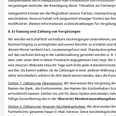
(beispielsweise durch Manipulation oder Kombination von Attributions-
Vergütungen und/oder der Beendigung deiner Teilnahme am Partnerp
Gelegentlich können wir die Möglichkeit unserer Partner, Standardv
einschränken. Amazon behält sich (ungeachtet etwaiger Fristen) das Re
modifizieren. Weitere Informationen zu Einschränkungen für Vergütung
6. Erfassung und Zahlung von Vergütungen
Wir werden wirtschaftlich vertretbare Anstrengungen unternehmen, um 
Nachverfolgung zu ermöglichen und unsere Berichte zu erstellen und di
diesem Monat verdient hast, zusammengefasst sind. Standardvergütung
auf den nächsten Betrag in der Landeswährung gerundet werden (z. B. C
über oder unter dem in deiner Preiskarte angegebenen Satz liegt. Wir
eine Amazon-Webseite etwa 60 Tage nach Ende jedes Kalendermonats, i
wurden. Du kannst wählen, ob du Zahlungen in einer anderen Währung
dafür entscheidest, erklärst du dich damit einverstanden, dass die K
Option 1: Zahlung per Überweisung.
Wir überweisen Ihre Vergütung dir
Namen der Bank, die Kontonummer, den Namen des Kontoinhabers bzw. a
erforderlich) nennen. Sollten Sie sich für diese Option entscheiden, be
fällige Gesamtbetrag den in der
Übersicht Mindestauszahlungsbet
Option 2: Zahlung per Amazon-Geschenkgutschein.
Wir übersenden Ihne
Partnerkonto genannte Haupt-E-Mail-Adresse. Diese Geschenkgutschei