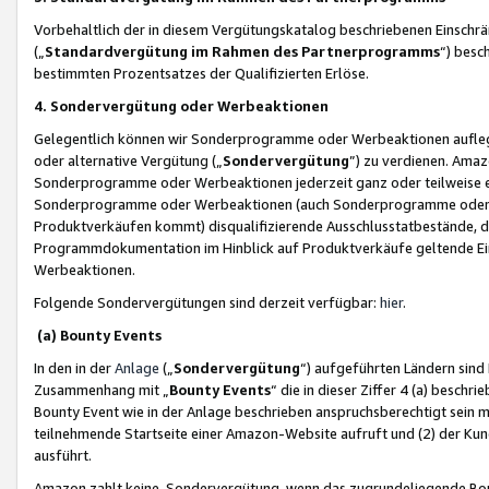
Vorbehaltlich der in diesem Vergütungskatalog beschriebenen Einschr
(„
Standardvergütung im Rahmen des Partnerprogramms
“) besc
bestimmten Prozentsatzes der Qualifizierten Erlöse.
4. Sondervergütung oder Werbeaktionen
Gelegentlich können wir Sonderprogramme oder Werbeaktionen auflegen,
oder alternative Vergütung („
Sondervergütung
”) zu verdienen. Amazo
Sonderprogramme oder Werbeaktionen jederzeit ganz oder teilweise einz
Sonderprogramme oder Werbeaktionen (auch Sonderprogramme oder We
Produktverkäufen kommt) disqualifizierende Ausschlusstatbestände, di
Programmdokumentation im Hinblick auf Produktverkäufe geltende E
Werbeaktionen.
Folgende Sondervergütungen sind derzeit verfügbar:
hier
.
(a) Bounty Events
In den in der
Anlage
(„
Sondervergütung
“) aufgeführten Ländern sind
Zusammenhang mit „
Bounty Events
“ die in dieser Ziffer 4 (a) besch
Bounty Event wie in der Anlage beschrieben anspruchsberechtigt sein mu
teilnehmende Startseite einer Amazon-Website aufruft und (2) der Kun
ausführt.
Amazon zahlt keine Sondervergütung, wenn das zugrundeliegende Boun