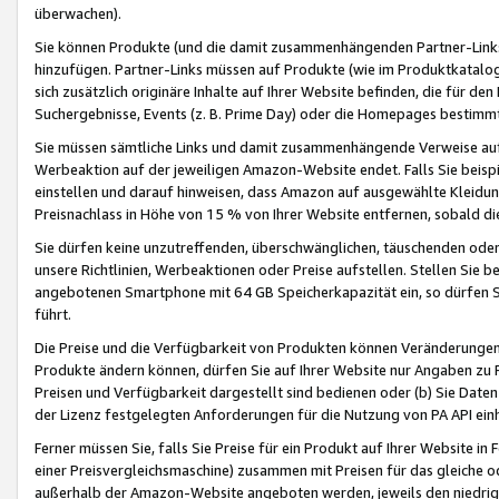
überwachen).
Sie können Produkte (und die damit zusammenhängenden Partner-Links)
hinzufügen. Partner-Links müssen auf Produkte (wie im Produktkatalog de
sich zusätzlich originäre Inhalte auf Ihrer Website befinden, die für 
Suchergebnisse, Events (z. B. Prime Day) oder die Homepages bestimmte
Sie müssen sämtliche Links und damit zusammenhängende Verweise auf z
Werbeaktion auf der jeweiligen Amazon-Website endet. Falls Sie beisp
einstellen und darauf hinweisen, dass Amazon auf ausgewählte Kleidun
Preisnachlass in Höhe von 15 % von Ihrer Website entfernen, sobald di
Sie dürfen keine unzutreffenden, überschwänglichen, täuschenden od
unsere Richtlinien, Werbeaktionen oder Preise aufstellen. Stellen Sie 
angebotenen Smartphone mit 64 GB Speicherkapazität ein, so dürfen S
führt.
Die Preise und die Verfügbarkeit von Produkten können Veränderungen 
Produkte ändern können, dürfen Sie auf Ihrer Website nur Angaben zu P
Preisen und Verfügbarkeit dargestellt sind bedienen oder (b) Sie Daten
der Lizenz festgelegten Anforderungen für die Nutzung von PA API einh
Ferner müssen Sie, falls Sie Preise für ein Produkt auf Ihrer Website in 
einer Preisvergleichsmaschine) zusammen mit Preisen für das gleiche o
außerhalb der Amazon-Website angeboten werden, jeweils den niedrigst