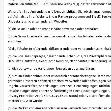
Materialien enthalten. Sie müssen Ihre Website(s) in Ihrer Anwendung ide
Wir prüfen Ihre Anwendung und benachrichtigen Sie, ob sie angenommen
auf Aufnahme Ihrer Website in das Partnerprogramm und Sie dürfen kei
Ungeeignet sind unter anderem Websites:
(a) die sexuelle oder obszöne Inhalte bewerben oder enthalten;
(b) die Gewalt verherrlichen oder gewalttätige Inhalte haben oder pot
anstiften,;
(c) die falsche, irreführende, diffamierende oder verleumderische Inha
(d) die von Hass geprägte, belästigende, schädliche, die Privatsphäre v
Herkunft, Hautfarbe, Geschlecht, Religion, Nationalität, Behinderung, 
(e) die rechtswidrige Handlungen bewerben oder ausführen;
(f) sich an Kinder richten oder wissentlich personenbezogene Daten vo
geltenden Gesetzen definiert) erheben, verwenden oder offenlegen, Vo
Regeln, Vorschriften, Anordnungen, Lizenzen, Genehmigungen, Richtlini
Entscheidungen oder andere Anforderungen einer zuständigen Regierung
Privacy Protection Act (15 U.S.C. §§ 6501-6506) oder Vorschriften, di
Internet erlassen wurden);
(g) die Marken von Amazon oder unseren verbundenen Unternehmen b