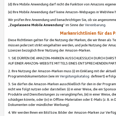
(d) Ihre Mobile Anwendung darf nicht die Funktion von Amazons eige
(e) Ihre Mobile Anwendung darf keine Amazon-Webpages in WebView 
Wir prüfen Ihre Anwendung und benachrichtigen Sie, ob sie angenomm
„
Zugelassene Mobile Anwendung
“ im Sinne der
Vereinbarung
.
Markenrichtlinien für das 
Diese Richtlinien gelten für die Nutzung der Marken, die wir Ihnen als 
müssen jederzeit strikt eingehalten werden, und jede Nutzung der Ama
Lizenzen bezüglich Ihrer Nutzung der Amazon-Marken.
1. SIE DÜRFEN DIE AMAZON-MARKEN AUSSCHLIESSLICH DURCH DARS
AUF EINER AMAZON-WEBSITE MITTELS EINES ENTSPRECHENDEN PART
2. Ihre Nutzung der Amazon-Marken muss (i) im Einklang mit der aktuells
Programmdokumentation (wie im
Vergütungskatalog
definiert) erfolg
3. Sie dürfen die Amazon-Marken ausschließlich für den in der Progr
nicht wie folgt nutzen oder darstellen: (i) in einer Weise, die ein Spo
Produkte und Dienstleistungen zu verunglimpfen, (iii) in einer Weise
schädigen könnte, oder (iv) in Offline-Materialien oder E-Mails (z. B.
Dokumenten oder mündlicher Werbung).
4. Wir werden Ihnen ein Bild bzw. Bilder der Amazon-Marken zur Verfüg