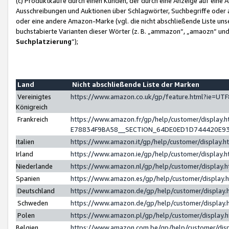
(c) Produktkäufe durch einen Kunden, der durch eine Anzeige auf eine 
Ausschreibungen und Auktionen über Schlagwörter, Suchbegriffe oder 
oder eine andere Amazon-Marke (vgl. die nicht abschließende Liste un
buchstabierte Varianten dieser Wörter (z. B. „ammazon“, „amaozn“ und „
Suchplatzierung
”);
Land
Nicht abschließende Liste der Marken
Vereinigtes
https://www.amazon.co.uk/gp/feature.html?ie=U
Königreich
Frankreich
https://www.amazon.fr/gp/help/customer/displa
E78834F9BA58__SECTION_64DE0ED1D744420E9
Italien
https://www.amazon.it/gp/help/customer/display
Irland
https://www.amazon.ie/gp/help/customer/displa
Niederlande
https://www.amazon.nl/gp/help/customer/display
Spanien
https://www.amazon.es/gp/help/customer/display
Deutschland
https://www.amazon.de/gp/help/customer/displa
Schweden
https://www.amazon.de/gp/help/customer/displa
Polen
https://www.amazon.pl/gp/help/customer/display
Belgien
https://www.amazon.com.be/gp/help/customer/d