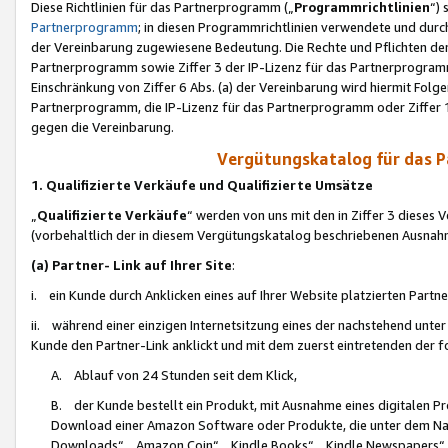
Diese Richtlinien für das Partnerprogramm („
Programmrichtlinien
“)
Partnerprogramm
; in diesen Programmrichtlinien verwendete und durch
der Vereinbarung zugewiesene Bedeutung. Die Rechte und Pflichten de
Partnerprogramm sowie Ziffer 3 der IP-Lizenz für das Partnerprogram
Einschränkung von Ziffer 6 Abs. (a) der Vereinbarung wird hiermit Fol
Partnerprogramm, die IP-Lizenz für das Partnerprogramm oder Ziffer 1
gegen die Vereinbarung.
Vergütungskatalog für das 
1. Qualifizierte Verkäufe und Qualifizierte Umsätze
„
Qualifizierte Verkäufe
“ werden von uns mit den in Ziffer 3 diese
(vorbehaltlich der in diesem Vergütungskatalog beschriebenen Ausnah
(a) Partner- Link auf Ihrer Site
:
i. ein Kunde durch Anklicken eines auf Ihrer Website platzierten Part
ii. während einer einzigen Internetsitzung eines der nachstehend unter (i)
Kunde den Partner-Link anklickt und mit dem zuerst eintretenden der f
A. Ablauf von 24 Stunden seit dem Klick,
B. der Kunde bestellt ein Produkt, mit Ausnahme eines digitalen P
Download einer Amazon Software oder Produkte, die unter dem N
Downloads“, „Amazon Coin“, „Kindle Books“, „Kindle Newspapers“, „