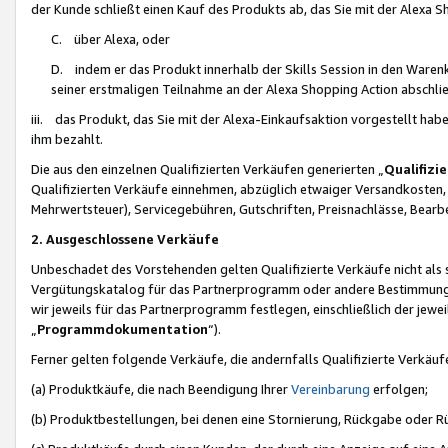
der Kunde schließt einen Kauf des Produkts ab, das Sie mit der Alexa 
C. über Alexa, oder
D. indem er das Produkt innerhalb der Skills Session in den Waren
seiner erstmaligen Teilnahme an der Alexa Shopping Action abschlie
iii. das Produkt, das Sie mit der Alexa-Einkaufsaktion vorgestellt ha
ihm bezahlt.
Die aus den einzelnen Qualifizierten Verkäufen generierten „
Qualifizi
Qualifizierten Verkäufe einnehmen, abzüglich etwaiger Versandkosten
Mehrwertsteuer), Servicegebühren, Gutschriften, Preisnachlässe, Bear
2. Ausgeschlossene Verkäufe
Unbeschadet des Vorstehenden gelten Qualifizierte Verkäufe nicht als
Vergütungskatalog für das Partnerprogramm oder andere Bestimmungen,
wir jeweils für das Partnerprogramm festlegen, einschließlich der jewe
„
Programmdokumentation
“).
Ferner gelten folgende Verkäufe, die andernfalls Qualifizierte Verkä
(a) Produktkäufe, die nach Beendigung Ihrer
Vereinbarung
erfolgen;
(b) Produktbestellungen, bei denen eine Stornierung, Rückgabe oder R