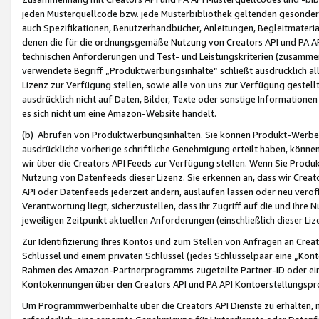
jeden Musterquellcode bzw. jede Musterbibliothek geltenden gesonder
auch Spezifikationen, Benutzerhandbücher, Anleitungen, Begleitmaterial
denen die für die ordnungsgemäße Nutzung von Creators API und PA A
technischen Anforderungen und Test- und Leistungskriterien (zusammen
verwendete Begriff „Produktwerbungsinhalte“ schließt ausdrücklich al
Lizenz zur Verfügung stellen, sowie alle von uns zur Verfügung gestel
ausdrücklich nicht auf Daten, Bilder, Texte oder sonstige Informatione
es sich nicht um eine Amazon-Website handelt.
(b) Abrufen von Produktwerbungsinhalten. Sie können Produkt-Werbein
ausdrückliche vorherige schriftliche Genehmigung erteilt haben, könn
wir über die Creators API Feeds zur Verfügung stellen. Wenn Sie Produk
Nutzung von Datenfeeds dieser Lizenz. Sie erkennen an, dass wir Creat
API oder Datenfeeds jederzeit ändern, auslaufen lassen oder neu veröffe
Verantwortung liegt, sicherzustellen, dass Ihr Zugriff auf die und Ihr
jeweiligen Zeitpunkt aktuellen Anforderungen (einschließlich dieser Liz
Zur Identifizierung Ihres Kontos und zum Stellen von Anfragen an Crea
Schlüssel und einem privaten Schlüssel (jedes Schlüsselpaar eine „Kon
Rahmen des Amazon-Partnerprogramms zugeteilte Partner-ID oder ein
Kontokennungen über den Creators API und PA API Kontoerstellungspro
Um Programmwerbeinhalte über die Creators API Dienste zu erhalten, m