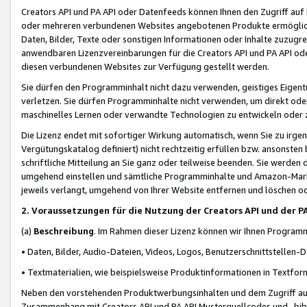
Creators API und PA API oder Datenfeeds können Ihnen den Zugriff auf D
oder mehreren verbundenen Websites angebotenen Produkte ermögliche
Daten, Bilder, Texte oder sonstigen Informationen oder Inhalte zuzugre
anwendbaren Lizenzvereinbarungen für die Creators API und PA API od
diesen verbundenen Websites zur Verfügung gestellt werden.
Sie dürfen den Programminhalt nicht dazu verwenden, geistiges Eigent
verletzen. Sie dürfen Programminhalte nicht verwenden, um direkt ode
maschinelles Lernen oder verwandte Technologien zu entwickeln oder zu
Die Lizenz endet mit sofortiger Wirkung automatisch, wenn Sie zu irg
Vergütungskatalog definiert) nicht rechtzeitig erfüllen bzw. ansonsten
schriftliche Mitteilung an Sie ganz oder teilweise beenden. Sie werden
umgehend einstellen und sämtliche Programminhalte und Amazon-Marke
jeweils verlangt, umgehend von Ihrer Website entfernen und löschen od
2. Voraussetzungen für die Nutzung der Creators API und der P
(a)
Beschreibung
. Im Rahmen dieser Lizenz können wir Ihnen Programmi
• Daten, Bilder, Audio-Dateien, Videos, Logos, Benutzerschnittstellen-
• Textmaterialien, wie beispielsweise Produktinformationen in Textfor
Neben den vorstehenden Produktwerbungsinhalten und dem Zugriff auf 
Zusammenhang mit Creators API und PA API Musterquellcodes und -bibli