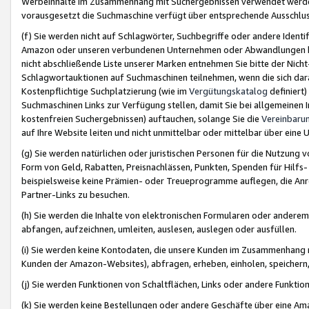
Werbeinhalte im Zusammenhang mit Suchergebnissen verwendet werden,
vorausgesetzt die Suchmaschine verfügt über entsprechende Ausschlu
(f) Sie werden nicht auf Schlagwörter, Suchbegriffe oder andere Ident
Amazon oder unseren verbundenen Unternehmen oder Abwandlungen bzw
nicht abschließende Liste unserer Marken entnehmen Sie bitte der Nich
Schlagwortauktionen auf Suchmaschinen teilnehmen, wenn die sich da
Kostenpflichtige Suchplatzierung (wie im
Vergütungskatalog
definiert
Suchmaschinen Links zur Verfügung stellen, damit Sie bei allgemeinen I
kostenfreien Suchergebnissen) auftauchen, solange Sie die
Vereinbaru
auf Ihre Website leiten und nicht unmittelbar oder mittelbar über eine
(g) Sie werden natürlichen oder juristischen Personen für die Nutzung 
Form von Geld, Rabatten, Preisnachlässen, Punkten, Spenden für Hilfs
beispielsweise keine Prämien- oder Treueprogramme auflegen, die Anrei
Partner-Links zu besuchen.
(h) Sie werden die Inhalte von elektronischen Formularen oder anderem M
abfangen, aufzeichnen, umleiten, auslesen, auslegen oder ausfüllen.
(i) Sie werden keine Kontodaten, die unsere Kunden im Zusammenhang 
Kunden der Amazon-Websites), abfragen, erheben, einholen, speichern,
(j) Sie werden Funktionen von Schaltflächen, Links oder andere Funkti
(k) Sie werden keine Bestellungen oder andere Geschäfte über eine Ama