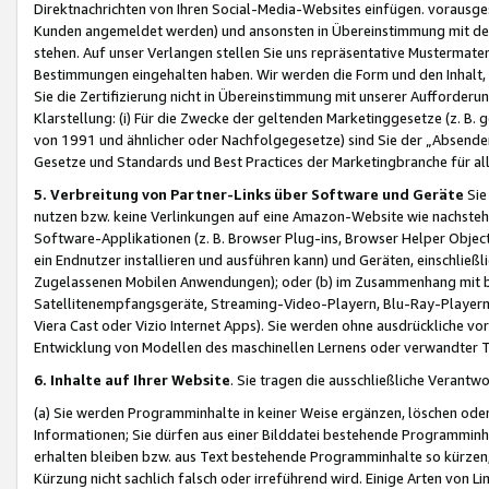
Direktnachrichten von Ihren Social-Media-Websites einfügen. vorausg
Kunden angemeldet werden) und ansonsten in Übereinstimmung mit der
stehen. Auf unser Verlangen stellen Sie uns repräsentative Mustermater
Bestimmungen eingehalten haben. Wir werden die Form und den Inhalt, di
Sie die Zertifizierung nicht in Übereinstimmung mit unserer Aufforderu
Klarstellung: (i) Für die Zwecke der geltenden Marketinggesetze (z. 
von 1991 und ähnlicher oder Nachfolgegesetze) sind Sie der „Absender“ j
Gesetze und Standards und Best Practices der Marketingbranche für 
5. Verbreitung von Partner-Links über Software und Geräte
Sie
nutzen bzw. keine Verlinkungen auf eine Amazon-Website wie nachsteh
Software-Applikationen (z. B. Browser Plug-ins, Browser Helper Objec
ein Endnutzer installieren und ausführen kann) und Geräten, einschlie
Zugelassenen Mobilen Anwendungen); oder (b) im Zusammenhang mit bzw.
Satellitenempfangsgeräte, Streaming-Video-Playern, Blu-Ray-Playern 
Viera Cast oder Vizio Internet Apps). Sie werden ohne ausdrückliche v
Entwicklung von Modellen des maschinellen Lernens oder verwandter 
6. Inhalte auf Ihrer Website
. Sie tragen die ausschließliche Verantwo
(a) Sie werden Programminhalte in keiner Weise ergänzen, löschen oder
Informationen; Sie dürfen aus einer Bilddatei bestehende Programminhal
erhalten bleiben bzw. aus Text bestehende Programminhalte so kürzen, 
Kürzung nicht sachlich falsch oder irreführend wird. Einige Arten von L