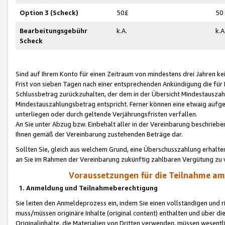
Option 3 (Scheck)
50£
50
Bearbeitungsgebühr
k.A.
k.A
Scheck
Sind auf Ihrem Konto für einen Zeitraum von mindestens drei Jahren kein
Frist von sieben Tagen nach einer entsprechenden Ankündigung die für
Schlussbetrag zurückzuhalten, der dem in der Übersicht Mindestausz
Mindestauszahlungsbetrag entspricht. Ferner können eine etwaig aufg
unterliegen oder durch geltende Verjährungsfristen verfallen.
An Sie unter Abzug bzw. Einbehalt aller in der Vereinbarung beschrieb
Ihnen gemäß der Vereinbarung zustehenden Beträge dar.
Sollten Sie, gleich aus welchem Grund, eine Überschusszahlung erhalte
an Sie im Rahmen der Vereinbarung zukünftig zahlbaren Vergütung zu 
Voraussetzungen für die Teilnahme a
1. Anmeldung und Teilnahmeberechtigung
Sie leiten den Anmeldeprozess ein, indem Sie einen vollständigen und 
muss/müssen originäre Inhalte (original content) enthalten und über d
Originalinhalte, die Materialien von Dritten verwenden, müssen wese