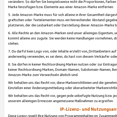
verändern. So dürfen Sie beispielsweise nicht die Proportionen, Farb
Marke hinzufügen bzw. Elemente aus einer Amazon-Marke entfernen.
5. Jede Amazon-Marke muss für sich alleine in ihrer Gesamtheit darge
grafischen oder Textelementen muss ein hinreichender Abstand gegebe
platzieren, der die Lesbarkeit oder Darstellung dieser Amazon-Marke b
6. Alle Rechte an den Amazon-Marken sind unser alleiniges Eigentum, 
kommt alleine uns zugute. Sie werden keine Handlungen vornehmen, 
stehen.
7. Du darfst kein Logo von, oder Inhalte erstellt von,
Drittanbietern au
anderweitig verwenden, es sei denn, du hast von diesem Verkäufer oder
8. Sie dürfen in keiner Rechtsordnung Marken nutzen oder zur Eintragu
keiner Rechtsordnung Marken, Domain-Namen, Subdomain-Namen, Benu
Amazon-Marke zum Verwechseln ähnlich sind.
Wir behalten uns das Recht vor, diese Markenrichtlinien und die gene
Einstellen einer Änderungsmitteilung oder überarbeiteter Markenricht
Wir behalten uns das Recht vor, gegen jede unbefugte Nutzung bzw. jede 
unserem alleinigen Ermessen angemessene Maßnahmen zu ergreifen.
IP-Lizenz- und Nutzungsan
Diese Lizenz regelt Ihre Nutzung von Programminhalten im Zusammen