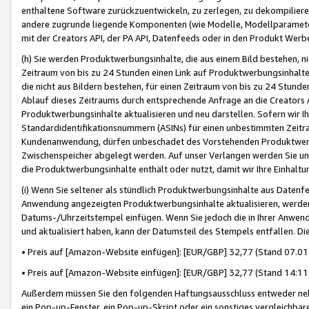
enthaltene Software zurückzuentwickeln, zu zerlegen, zu dekompilier
andere zugrunde liegende Komponenten (wie Modelle, Modellparameter
mit der Creators API, der PA API, Datenfeeds oder in den Produkt Werb
(h) Sie werden Produktwerbungsinhalte, die aus einem Bild bestehen, ni
Zeitraum von bis zu 24 Stunden einen Link auf Produktwerbungsinhalte
die nicht aus Bildern bestehen, für einen Zeitraum von bis zu 24 Stund
Ablauf dieses Zeitraums durch entsprechende Anfrage an die Creators 
Produktwerbungsinhalte aktualisieren und neu darstellen. Sofern wir Ih
Standardidentifikationsnummern (ASINs) für einen unbestimmten Zeitra
Kundenanwendung, dürfen unbeschadet des Vorstehenden Produktwerbu
Zwischenspeicher abgelegt werden. Auf unser Verlangen werden Sie un
die Produktwerbungsinhalte enthält oder nutzt, damit wir Ihre Einhalt
(i) Wenn Sie seltener als stündlich Produktwerbungsinhalte aus Datenfe
Anwendung angezeigten Produktwerbungsinhalte aktualisieren, werden 
Datums-/Uhrzeitstempel einfügen. Wenn Sie jedoch die in Ihrer Anwe
und aktualisiert haben, kann der Datumsteil des Stempels entfallen. Dies
• Preis auf [Amazon-Website einfügen]: [EUR/GBP] 32,77 (Stand 07.01.
• Preis auf [Amazon-Website einfügen]: [EUR/GBP] 32,77 (Stand 14:11 
Außerdem müssen Sie den folgenden Haftungsausschluss entweder neb
ein Pop-up-Fenster, ein Pop-up-Skript oder ein sonstiges vergleichba