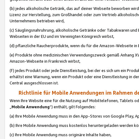
(b) jedes alkoholische Getränk, das auf deiner Webseite beworben wird
Lizenz zur Herstellung, zum Großhandel oder zum Vertrieb alkoholisch
Unternehmens betrieben wird,
(c) Säuglingsnahruhrung, alkoholische Getränke oder Tabakwaren und E
Webseiten in der EU und im Vereinigten Königreich wirbst,
(d) pflanzliche Raucherprodukte, wenn du für die Amazon-Webseite in B
(e) Produkte ohne medizinischen Verwendungszweck gemäß Anhang XVI 
Amazon-Webseite in Frankreich wirbst,
(f) jedes Produkt oder jede Dienstleistung, bei der es sich um ein Prod
erhältst eine Warnung, wenn ein Produkt oder eine Dienstleistung in de
Central ausgeschlossen ist.
Richtlinie für Mobile Anwendungen im Rahmen de
Wenn Ihre Website eine für die Nutzung auf Mobiltelefonen, Tablets 
„
Mobile Anwendung
“) enthält, gilt Folgendes:
(a) Ihre Mobile Anwendung muss in den App-Stores von Google Play, A
(b) Ihre Mobile Anwendung muss kostenlos heruntergeladen werden könn
(c) Ihre Mobile Anwendung muss originäre Inhalte haben,