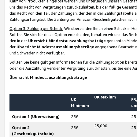
Kauf von Produkten eingelöst werden und unterliegen unseren Geschäf
uns das Recht vor, Vergütungen zurückzuhalten, bis der fällige Gesamt
das Recht vor, den Teil der Zahlungen, der den in der Zahlungstabelle 
Zahlungsart angibst. Die Zahlung per Amazon-Geschenkgutschein ist in
Option 3: Zahlung per Scheck.
Wir übersenden Ihnen einen Scheck in Höh
Sollten Sie sich für diese Option entscheiden, behalten wir uns das Rec
den in der
Übersicht Mindestauszahlungsbeträge
genannten Mindest
der
Übersicht Mindestauszahlungsbeträge
angegebene Bearbeitung
und Schweden nicht verfügbar.
Sollten Sie keine gültigen Informationen für die Zahlungsoption bereit
oder die Auszahlung verdienter Vergütung zurückhalten, bis Sie eine A
Übersicht Mindestauszahlungsbeträge
UK Maxium
UK
FR,
Minimum
un
Option 1 (Überweisung)
25£
25
£5,000
Option 2
25£
25
(Geschenkgutschein)