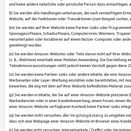
und keine andere natürliche oder juristische Person dazu ermächtigen, a
(l) Sie werden alle Handlungen unterlassen, die nach vernünftigem Erme
Website, auf der Funktionen oder Transaktionen (zum Beispiel suchen, s
(m) Sie werden auf Ihrer Website keine Partner-Links oder Programmin
Spionagesoftware, Schadsoftware, Computerviren, Würmern, Trojaner
Herunterladen oder Installieren auf einem Nutzer-Computer oder ande
genehmigt wurden.
(n) Sie werden Amazon-Websites oder Teile davon nicht auf Ihrer Websi
(z. B., WebView) innerhalb einer Mobilen Anwendung. Die Darstellung ein
Teilnahmevoraussetzungen stellt jedoch keinen Verstoß gegen diese Zif
(o) Sie werden keine Partner-Links oder andere Inhalte, die eine Am
Werbeseiten oder Layer-Werbung einstellen oder bereitstellen, mit Au
bewerben, die eng mit dem auf Ihrer Website befindlichen Material z
(p) Sie werden in Inhalte, die Sie auf einer Amazon-Website platzier
Werbediensten oder in einer Kundenbewertung, einem Forum, einem Wun
einer Amazon-Website verfügbaren Kontext) keine Partner-Links integr
(q) Sie werden nicht versuchen, den
Vergütungskatalog
zu umgehen oder
dass sich eine Webpage einer Amazon-Website im Browser eines Kunden 
(r) Sie werden nicht versuchen, Internetverkehr (Traffic) oder Vergü