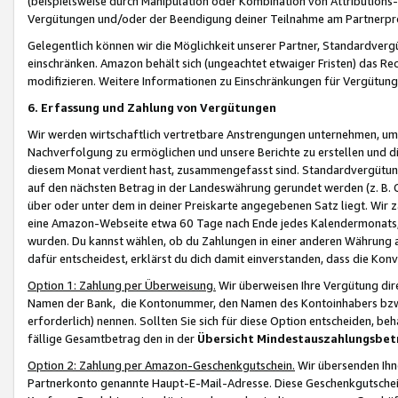
(beispielsweise durch Manipulation oder Kombination von Attributions-
Vergütungen und/oder der Beendigung deiner Teilnahme am Partnerp
Gelegentlich können wir die Möglichkeit unserer Partner, Standardv
einschränken. Amazon behält sich (ungeachtet etwaiger Fristen) das Re
modifizieren. Weitere Informationen zu Einschränkungen für Vergütung
6. Erfassung und Zahlung von Vergütungen
Wir werden wirtschaftlich vertretbare Anstrengungen unternehmen, um 
Nachverfolgung zu ermöglichen und unsere Berichte zu erstellen und di
diesem Monat verdient hast, zusammengefasst sind. Standardvergütung
auf den nächsten Betrag in der Landeswährung gerundet werden (z. B. C
über oder unter dem in deiner Preiskarte angegebenen Satz liegt. Wir
eine Amazon-Webseite etwa 60 Tage nach Ende jedes Kalendermonats, i
wurden. Du kannst wählen, ob du Zahlungen in einer anderen Währung
dafür entscheidest, erklärst du dich damit einverstanden, dass die K
Option 1: Zahlung per Überweisung.
Wir überweisen Ihre Vergütung dir
Namen der Bank, die Kontonummer, den Namen des Kontoinhabers bzw. a
erforderlich) nennen. Sollten Sie sich für diese Option entscheiden, be
fällige Gesamtbetrag den in der
Übersicht Mindestauszahlungsbet
Option 2: Zahlung per Amazon-Geschenkgutschein.
Wir übersenden Ihne
Partnerkonto genannte Haupt-E-Mail-Adresse. Diese Geschenkgutschei