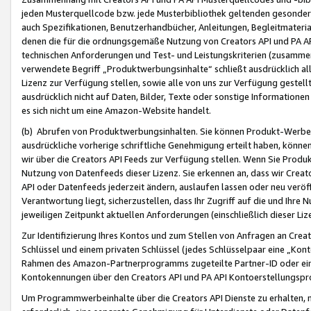
jeden Musterquellcode bzw. jede Musterbibliothek geltenden gesonder
auch Spezifikationen, Benutzerhandbücher, Anleitungen, Begleitmaterial
denen die für die ordnungsgemäße Nutzung von Creators API und PA A
technischen Anforderungen und Test- und Leistungskriterien (zusammen
verwendete Begriff „Produktwerbungsinhalte“ schließt ausdrücklich al
Lizenz zur Verfügung stellen, sowie alle von uns zur Verfügung gestel
ausdrücklich nicht auf Daten, Bilder, Texte oder sonstige Informatione
es sich nicht um eine Amazon-Website handelt.
(b) Abrufen von Produktwerbungsinhalten. Sie können Produkt-Werbein
ausdrückliche vorherige schriftliche Genehmigung erteilt haben, könn
wir über die Creators API Feeds zur Verfügung stellen. Wenn Sie Produk
Nutzung von Datenfeeds dieser Lizenz. Sie erkennen an, dass wir Creat
API oder Datenfeeds jederzeit ändern, auslaufen lassen oder neu veröffe
Verantwortung liegt, sicherzustellen, dass Ihr Zugriff auf die und Ihr
jeweiligen Zeitpunkt aktuellen Anforderungen (einschließlich dieser Liz
Zur Identifizierung Ihres Kontos und zum Stellen von Anfragen an Crea
Schlüssel und einem privaten Schlüssel (jedes Schlüsselpaar eine „Kon
Rahmen des Amazon-Partnerprogramms zugeteilte Partner-ID oder ein
Kontokennungen über den Creators API und PA API Kontoerstellungspro
Um Programmwerbeinhalte über die Creators API Dienste zu erhalten, m