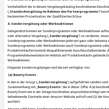
Vorbehaltlich der in diesem Vergütungskatalog beschriebenen Einschr
(„
Standardvergütung im Rahmen des Partnerprogramms
“) besc
bestimmten Prozentsatzes der Qualifizierten Erlöse.
4. Sondervergütung oder Werbeaktionen
Gelegentlich können wir Sonderprogramme oder Werbeaktionen auflegen,
oder alternative Vergütung („
Sondervergütung
”) zu verdienen. Amazo
Sonderprogramme oder Werbeaktionen jederzeit ganz oder teilweise einz
Sonderprogramme oder Werbeaktionen (auch Sonderprogramme oder We
Produktverkäufen kommt) disqualifizierende Ausschlusstatbestände, di
Programmdokumentation im Hinblick auf Produktverkäufe geltende E
Werbeaktionen.
Folgende Sondervergütungen sind derzeit verfügbar:
hier
.
(a) Bounty Events
In den in der
Anlage
(„
Sondervergütung
“) aufgeführten Ländern sind
Zusammenhang mit „
Bounty Events
“ die in dieser Ziffer 4 (a) besch
Bounty Event wie in der Anlage beschrieben anspruchsberechtigt sein mu
teilnehmende Startseite einer Amazon-Website aufruft und (2) der Kun
ausführt.
Amazon zahlt keine Sondervergütung, wenn das zugrundeliegende Boun