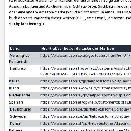
(c) Produktkäufe durch einen Kunden, der durch eine Anzeige auf eine 
Ausschreibungen und Auktionen über Schlagwörter, Suchbegriffe oder 
oder eine andere Amazon-Marke (vgl. die nicht abschließende Liste un
buchstabierte Varianten dieser Wörter (z. B. „ammazon“, „amaozn“ und „
Suchplatzierung
”);
Land
Nicht abschließende Liste der Marken
Vereinigtes
https://www.amazon.co.uk/gp/feature.html?ie=U
Königreich
Frankreich
https://www.amazon.fr/gp/help/customer/displa
E78834F9BA58__SECTION_64DE0ED1D744420E9
Italien
https://www.amazon.it/gp/help/customer/display
Irland
https://www.amazon.ie/gp/help/customer/displa
Niederlande
https://www.amazon.nl/gp/help/customer/display
Spanien
https://www.amazon.es/gp/help/customer/display
Deutschland
https://www.amazon.de/gp/help/customer/displa
Schweden
https://www.amazon.de/gp/help/customer/displa
Polen
https://www.amazon.pl/gp/help/customer/display
Belgien
https://www.amazon.com.be/gp/help/customer/d