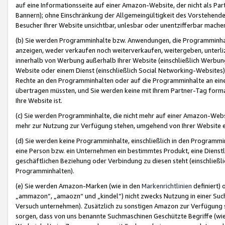
auf eine Informationsseite auf einer Amazon-Website, der nicht als Part
Bannern); ohne Einschränkung der Allgemeingültigkeit des Vorstehende
Besucher Ihrer Website unsichtbar, unlesbar oder unentzifferbar mache
(b) Sie werden Programminhalte bzw. Anwendungen, die Programminhalt
anzeigen, weder verkaufen noch weiterverkaufen, weitergeben, unterli
innerhalb von Werbung außerhalb Ihrer Website (einschließlich Werbun
Website oder einem Dienst (einschließlich Social Networking-Website
Rechte an den Programminhalten oder auf die Programminhalte an eine a
übertragen müssten, und Sie werden keine mit Ihrem Partner-Tag formati
Ihre Website ist.
(c) Sie werden Programminhalte, die nicht mehr auf einer Amazon-Websit
mehr zur Nutzung zur Verfügung stehen, umgehend von Ihrer Website e
(d) Sie werden keine Programminhalte, einschließlich in den Programmin
eine Person bzw. ein Unternehmen ein bestimmtes Produkt, eine Dienstle
geschäftlichen Beziehung oder Verbindung zu diesen steht (einschließli
Programminhalten).
(e) Sie werden Amazon-Marken (wie in den
Markenrichtlinien
definiert) 
„ammazon“, „amaozn“ und „kindel“) nicht zwecks Nutzung in einer Suc
Versuch unternehmen). Zusätzlich zu sonstigen Amazon zur Verfügung 
sorgen, dass von uns benannte Suchmaschinen Geschützte Begriffe (wie 