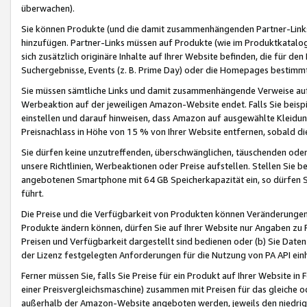
überwachen).
Sie können Produkte (und die damit zusammenhängenden Partner-Links)
hinzufügen. Partner-Links müssen auf Produkte (wie im Produktkatalog de
sich zusätzlich originäre Inhalte auf Ihrer Website befinden, die für 
Suchergebnisse, Events (z. B. Prime Day) oder die Homepages bestimmte
Sie müssen sämtliche Links und damit zusammenhängende Verweise auf z
Werbeaktion auf der jeweiligen Amazon-Website endet. Falls Sie beisp
einstellen und darauf hinweisen, dass Amazon auf ausgewählte Kleidun
Preisnachlass in Höhe von 15 % von Ihrer Website entfernen, sobald di
Sie dürfen keine unzutreffenden, überschwänglichen, täuschenden od
unsere Richtlinien, Werbeaktionen oder Preise aufstellen. Stellen Sie 
angebotenen Smartphone mit 64 GB Speicherkapazität ein, so dürfen S
führt.
Die Preise und die Verfügbarkeit von Produkten können Veränderungen 
Produkte ändern können, dürfen Sie auf Ihrer Website nur Angaben zu P
Preisen und Verfügbarkeit dargestellt sind bedienen oder (b) Sie Daten
der Lizenz festgelegten Anforderungen für die Nutzung von PA API einh
Ferner müssen Sie, falls Sie Preise für ein Produkt auf Ihrer Website in 
einer Preisvergleichsmaschine) zusammen mit Preisen für das gleiche o
außerhalb der Amazon-Website angeboten werden, jeweils den niedrigst