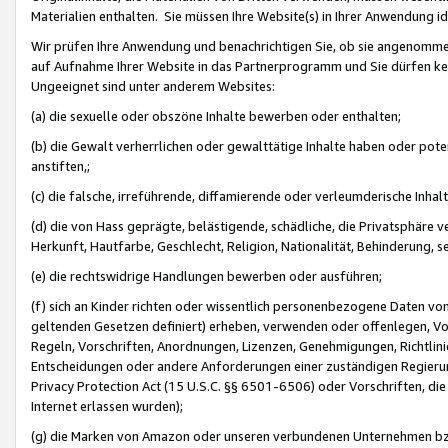
Materialien enthalten. Sie müssen Ihre Website(s) in Ihrer Anwendung ide
Wir prüfen Ihre Anwendung und benachrichtigen Sie, ob sie angenommen
auf Aufnahme Ihrer Website in das Partnerprogramm und Sie dürfen kei
Ungeeignet sind unter anderem Websites:
(a) die sexuelle oder obszöne Inhalte bewerben oder enthalten;
(b) die Gewalt verherrlichen oder gewalttätige Inhalte haben oder pot
anstiften,;
(c) die falsche, irreführende, diffamierende oder verleumderische Inha
(d) die von Hass geprägte, belästigende, schädliche, die Privatsphäre v
Herkunft, Hautfarbe, Geschlecht, Religion, Nationalität, Behinderung, 
(e) die rechtswidrige Handlungen bewerben oder ausführen;
(f) sich an Kinder richten oder wissentlich personenbezogene Daten vo
geltenden Gesetzen definiert) erheben, verwenden oder offenlegen, Vo
Regeln, Vorschriften, Anordnungen, Lizenzen, Genehmigungen, Richtlini
Entscheidungen oder andere Anforderungen einer zuständigen Regierung
Privacy Protection Act (15 U.S.C. §§ 6501-6506) oder Vorschriften, di
Internet erlassen wurden);
(g) die Marken von Amazon oder unseren verbundenen Unternehmen b