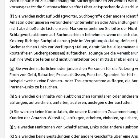
Werbeinhalte im Zusammenhang mit Suchergebnissen verwendet werden,
vorausgesetzt die Suchmaschine verfügt über entsprechende Ausschlu
(f) Sie werden nicht auf Schlagwörter, Suchbegriffe oder andere Ident
Amazon oder unseren verbundenen Unternehmen oder Abwandlungen bzw
nicht abschließende Liste unserer Marken entnehmen Sie bitte der Nich
Schlagwortauktionen auf Suchmaschinen teilnehmen, wenn die sich da
Kostenpflichtige Suchplatzierung (wie im
Vergütungskatalog
definiert
Suchmaschinen Links zur Verfügung stellen, damit Sie bei allgemeinen I
kostenfreien Suchergebnissen) auftauchen, solange Sie die
Vereinbaru
auf Ihre Website leiten und nicht unmittelbar oder mittelbar über eine
(g) Sie werden natürlichen oder juristischen Personen für die Nutzung 
Form von Geld, Rabatten, Preisnachlässen, Punkten, Spenden für Hilfs
beispielsweise keine Prämien- oder Treueprogramme auflegen, die Anrei
Partner-Links zu besuchen.
(h) Sie werden die Inhalte von elektronischen Formularen oder anderem M
abfangen, aufzeichnen, umleiten, auslesen, auslegen oder ausfüllen.
(i) Sie werden keine Kontodaten, die unsere Kunden im Zusammenhang 
Kunden der Amazon-Websites), abfragen, erheben, einholen, speichern,
(j) Sie werden Funktionen von Schaltflächen, Links oder andere Funkti
(k) Sie werden keine Bestellungen oder andere Geschäfte über eine Ama