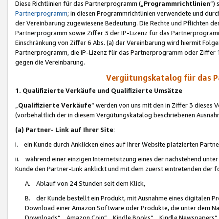
Diese Richtlinien für das Partnerprogramm („
Programmrichtlinien
“)
Partnerprogramm
; in diesen Programmrichtlinien verwendete und durch
der Vereinbarung zugewiesene Bedeutung. Die Rechte und Pflichten de
Partnerprogramm sowie Ziffer 3 der IP-Lizenz für das Partnerprogram
Einschränkung von Ziffer 6 Abs. (a) der Vereinbarung wird hiermit Fol
Partnerprogramm, die IP-Lizenz für das Partnerprogramm oder Ziffer 1
gegen die Vereinbarung.
Vergütungskatalog für das 
1. Qualifizierte Verkäufe und Qualifizierte Umsätze
„
Qualifizierte Verkäufe
“ werden von uns mit den in Ziffer 3 diese
(vorbehaltlich der in diesem Vergütungskatalog beschriebenen Ausnah
(a) Partner- Link auf Ihrer Site
:
i. ein Kunde durch Anklicken eines auf Ihrer Website platzierten Part
ii. während einer einzigen Internetsitzung eines der nachstehend unter (i)
Kunde den Partner-Link anklickt und mit dem zuerst eintretenden der f
A. Ablauf von 24 Stunden seit dem Klick,
B. der Kunde bestellt ein Produkt, mit Ausnahme eines digitalen P
Download einer Amazon Software oder Produkte, die unter dem N
Downloads“, „Amazon Coin“, „Kindle Books“, „Kindle Newspapers“, „