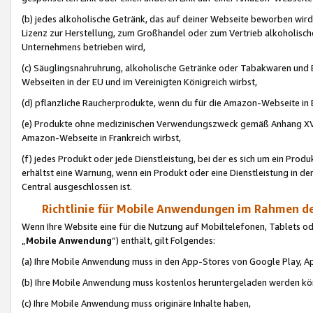
(b) jedes alkoholische Getränk, das auf deiner Webseite beworben wird
Lizenz zur Herstellung, zum Großhandel oder zum Vertrieb alkoholisch
Unternehmens betrieben wird,
(c) Säuglingsnahruhrung, alkoholische Getränke oder Tabakwaren und E
Webseiten in der EU und im Vereinigten Königreich wirbst,
(d) pflanzliche Raucherprodukte, wenn du für die Amazon-Webseite in B
(e) Produkte ohne medizinischen Verwendungszweck gemäß Anhang XVI 
Amazon-Webseite in Frankreich wirbst,
(f) jedes Produkt oder jede Dienstleistung, bei der es sich um ein Prod
erhältst eine Warnung, wenn ein Produkt oder eine Dienstleistung in de
Central ausgeschlossen ist.
Richtlinie für Mobile Anwendungen im Rahmen de
Wenn Ihre Website eine für die Nutzung auf Mobiltelefonen, Tablets 
„
Mobile Anwendung
“) enthält, gilt Folgendes:
(a) Ihre Mobile Anwendung muss in den App-Stores von Google Play, A
(b) Ihre Mobile Anwendung muss kostenlos heruntergeladen werden könn
(c) Ihre Mobile Anwendung muss originäre Inhalte haben,