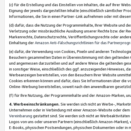
(c) für die Erstellung und das Einstellen von Inhalten, die auf Ihrer We
Eignung der jeweils dargestellten Inhalte (einschließlich sämtlicher 
Informationen, die Sie in einen Partner-Link aufnehmen oder mit diese
(d) dafür, dass die Nutzung der Programminhalte, Ihrer Website und des 
Verletzung oder missbräuchliche Ausübung unserer Rechte bzw. der Recht
Markenrechte, Datenschutzrechte, Veröffentlichungsrechte oder anderer
Einhaltung der
Amazon Anti-Fälschungsrichtlinien für das Partnerpro
(e) dafür, die Verwendung von Cookies, Pixeln und anderen Technologien
Besuchern gesammelten Daten in Übereinstimmung mit den geltenden Ge
und angemessen darzustellen und auf andere Weise die geltenden geset
in sonstiger Weise, einschließlich des ggf. anzuzeigenden Hinweises, d
Werbeanzeigen bereitstellen, von den Besuchern Ihrer Website unmitte
Cookies erkennen können und dafür, dass Sie Informationen über die v
Online-Werbung bereitstellen, soweit nach den anwendbaren gesetzlic
(f) für Ihre Nutzung, der Programminhalte und der Amazon-Marken, u
4. Werbeeinschränkungen.
Sie werden sich nicht an Werbe-, Market
Unternehmen oder in Verbindung mit einer Amazon-Website oder dem Pa
Vereinbarung
gestattet sind. Sie werden sich nicht an Werbeaktivitäten
Logos von uns oder unseren Partnern (einschließlich Amazon-Marken), 
E-Books, physischen Postsendungen, physischen Dokumenten oder in 