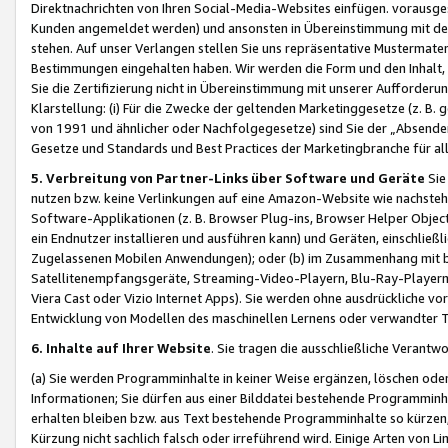
Direktnachrichten von Ihren Social-Media-Websites einfügen. vorausg
Kunden angemeldet werden) und ansonsten in Übereinstimmung mit der
stehen. Auf unser Verlangen stellen Sie uns repräsentative Mustermater
Bestimmungen eingehalten haben. Wir werden die Form und den Inhalt, di
Sie die Zertifizierung nicht in Übereinstimmung mit unserer Aufforderu
Klarstellung: (i) Für die Zwecke der geltenden Marketinggesetze (z. 
von 1991 und ähnlicher oder Nachfolgegesetze) sind Sie der „Absender“ j
Gesetze und Standards und Best Practices der Marketingbranche für 
5. Verbreitung von Partner-Links über Software und Geräte
Sie
nutzen bzw. keine Verlinkungen auf eine Amazon-Website wie nachsteh
Software-Applikationen (z. B. Browser Plug-ins, Browser Helper Objec
ein Endnutzer installieren und ausführen kann) und Geräten, einschlie
Zugelassenen Mobilen Anwendungen); oder (b) im Zusammenhang mit bzw.
Satellitenempfangsgeräte, Streaming-Video-Playern, Blu-Ray-Playern 
Viera Cast oder Vizio Internet Apps). Sie werden ohne ausdrückliche v
Entwicklung von Modellen des maschinellen Lernens oder verwandter 
6. Inhalte auf Ihrer Website
. Sie tragen die ausschließliche Verantwo
(a) Sie werden Programminhalte in keiner Weise ergänzen, löschen oder
Informationen; Sie dürfen aus einer Bilddatei bestehende Programminhal
erhalten bleiben bzw. aus Text bestehende Programminhalte so kürzen, 
Kürzung nicht sachlich falsch oder irreführend wird. Einige Arten von L