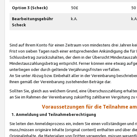
Option 3 (Scheck)
50£
50
Bearbeitungsgebühr
k.A.
k.A
Scheck
Sind auf Ihrem Konto für einen Zeitraum von mindestens drei Jahren kein
Frist von sieben Tagen nach einer entsprechenden Ankündigung die für
Schlussbetrag zurückzuhalten, der dem in der Übersicht Mindestausz
Mindestauszahlungsbetrag entspricht. Ferner können eine etwaig aufg
unterliegen oder durch geltende Verjährungsfristen verfallen.
An Sie unter Abzug bzw. Einbehalt aller in der Vereinbarung beschrieb
Ihnen gemäß der Vereinbarung zustehenden Beträge dar.
Sollten Sie, gleich aus welchem Grund, eine Überschusszahlung erhalte
an Sie im Rahmen der Vereinbarung zukünftig zahlbaren Vergütung zu 
Voraussetzungen für die Teilnahme a
1. Anmeldung und Teilnahmeberechtigung
Sie leiten den Anmeldeprozess ein, indem Sie einen vollständigen und 
muss/müssen originäre Inhalte (original content) enthalten und über d
Originalinhalte, die Materialien von Dritten verwenden, müssen wese