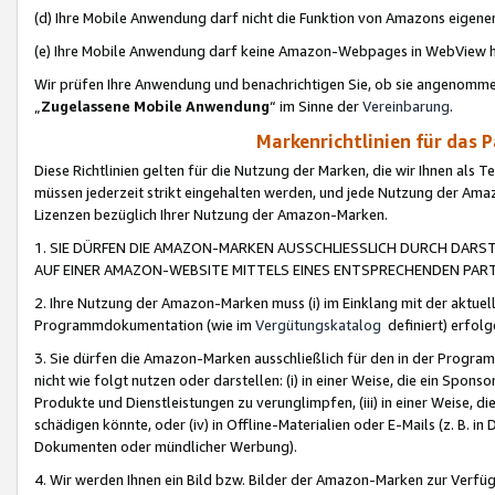
(d) Ihre Mobile Anwendung darf nicht die Funktion von Amazons eige
(e) Ihre Mobile Anwendung darf keine Amazon-Webpages in WebView 
Wir prüfen Ihre Anwendung und benachrichtigen Sie, ob sie angenomm
„
Zugelassene Mobile Anwendung
“ im Sinne der
Vereinbarung
.
Markenrichtlinien für das 
Diese Richtlinien gelten für die Nutzung der Marken, die wir Ihnen als 
müssen jederzeit strikt eingehalten werden, und jede Nutzung der Ama
Lizenzen bezüglich Ihrer Nutzung der Amazon-Marken.
1. SIE DÜRFEN DIE AMAZON-MARKEN AUSSCHLIESSLICH DURCH DARS
AUF EINER AMAZON-WEBSITE MITTELS EINES ENTSPRECHENDEN PART
2. Ihre Nutzung der Amazon-Marken muss (i) im Einklang mit der aktuells
Programmdokumentation (wie im
Vergütungskatalog
definiert) erfolg
3. Sie dürfen die Amazon-Marken ausschließlich für den in der Progr
nicht wie folgt nutzen oder darstellen: (i) in einer Weise, die ein Spo
Produkte und Dienstleistungen zu verunglimpfen, (iii) in einer Weise
schädigen könnte, oder (iv) in Offline-Materialien oder E-Mails (z. B.
Dokumenten oder mündlicher Werbung).
4. Wir werden Ihnen ein Bild bzw. Bilder der Amazon-Marken zur Verfüg