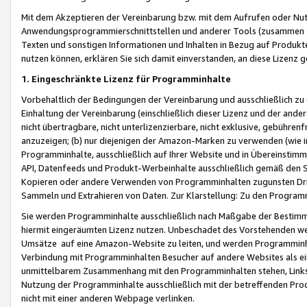
Mit dem Akzeptieren der Vereinbarung bzw. mit dem Aufrufen oder Nutz
Anwendungsprogrammierschnittstellen und anderer Tools (zusammen die
Texten und sonstigen Informationen und Inhalten in Bezug auf Produkte
nutzen können, erklären Sie sich damit einverstanden, an diese Lizenz 
1. Eingeschränkte Lizenz für Programminhalte
Vorbehaltlich der Bedingungen der Vereinbarung und ausschließlich z
Einhaltung der Vereinbarung (einschließlich dieser Lizenz und der ande
nicht übertragbare, nicht unterlizenzierbare, nicht exklusive, gebühren
anzuzeigen; (b) nur diejenigen der Amazon-Marken zu verwenden (wie in 
Programminhalte, ausschließlich auf Ihrer Website und in Übereinstimmu
API, Datenfeeds und Produkt-Werbeinhalte ausschließlich gemäß den Spe
Kopieren oder andere Verwenden von Programminhalten zugunsten Dri
Sammeln und Extrahieren von Daten. Zur Klarstellung: Zu den Program
Sie werden Programminhalte ausschließlich nach Maßgabe der Besti
hiermit eingeräumten Lizenz nutzen. Unbeschadet des Vorstehenden we
Umsätze auf eine Amazon-Website zu leiten, und werden Programminhal
Verbindung mit Programminhalten Besucher auf andere Websites als ein
unmittelbarem Zusammenhang mit den Programminhalten stehen, Links z
Nutzung der Programminhalte ausschließlich mit der betreffenden Pr
nicht mit einer anderen Webpage verlinken.