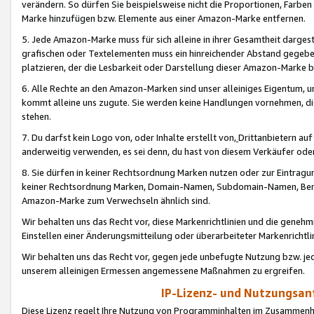
verändern. So dürfen Sie beispielsweise nicht die Proportionen, Farb
Marke hinzufügen bzw. Elemente aus einer Amazon-Marke entfernen.
5. Jede Amazon-Marke muss für sich alleine in ihrer Gesamtheit darge
grafischen oder Textelementen muss ein hinreichender Abstand gegebe
platzieren, der die Lesbarkeit oder Darstellung dieser Amazon-Marke b
6. Alle Rechte an den Amazon-Marken sind unser alleiniges Eigentum, 
kommt alleine uns zugute. Sie werden keine Handlungen vornehmen, 
stehen.
7. Du darfst kein Logo von, oder Inhalte erstellt von,
Drittanbietern au
anderweitig verwenden, es sei denn, du hast von diesem Verkäufer oder
8. Sie dürfen in keiner Rechtsordnung Marken nutzen oder zur Eintragu
keiner Rechtsordnung Marken, Domain-Namen, Subdomain-Namen, Benu
Amazon-Marke zum Verwechseln ähnlich sind.
Wir behalten uns das Recht vor, diese Markenrichtlinien und die gene
Einstellen einer Änderungsmitteilung oder überarbeiteter Markenricht
Wir behalten uns das Recht vor, gegen jede unbefugte Nutzung bzw. jede 
unserem alleinigen Ermessen angemessene Maßnahmen zu ergreifen.
IP-Lizenz- und Nutzungsan
Diese Lizenz regelt Ihre Nutzung von Programminhalten im Zusammen