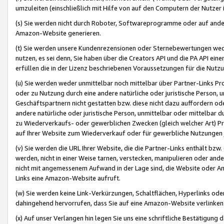
umzuleiten (einschließlich mit Hilfe von auf den Computern der Nutzer i
(s) Sie werden nicht durch Roboter, Softwareprogramme oder auf andere
Amazon-Website generieren.
(t) Sie werden unsere Kundenrezensionen oder Sternebewertungen wed
nutzen, es sei denn, Sie haben über die Creators API und die PA API e
erfüllen die in der Lizenz beschriebenen Voraussetzungen für die Nutzu
(u) Sie werden weder unmittelbar noch mittelbar über Partner-Links P
oder zu Nutzung durch eine andere natürliche oder juristische Person,
Geschäftspartnern nicht gestatten bzw. diese nicht dazu auffordern od
andere natürliche oder juristische Person, unmittelbar oder mittelbar
zu Wiederverkaufs- oder gewerblichen Zwecken (gleich welcher Art) 
auf Ihrer Website zum Wiederverkauf oder für gewerbliche Nutzungen 
(v) Sie werden die URL Ihrer Website, die die Partner-Links enthält b
werden, nicht in einer Weise tarnen, verstecken, manipulieren oder and
nicht mit angemessenem Aufwand in der Lage sind, die Website oder A
Links eine Amazon-Website aufruft.
(w) Sie werden keine Link-Verkürzungen, Schaltflächen, Hyperlinks ode
dahingehend hervorrufen, dass Sie auf eine Amazon-Website verlinken
(x) Auf unser Verlangen hin legen Sie uns eine schriftliche Bestätigung