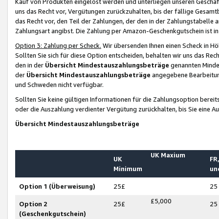
Kauf von Produkten eingelöst werden und unterliegen unseren Geschäf
uns das Recht vor, Vergütungen zurückzuhalten, bis der fällige Gesamt
das Recht vor, den Teil der Zahlungen, der den in der Zahlungstabelle 
Zahlungsart angibst. Die Zahlung per Amazon-Geschenkgutschein ist in
Option 3: Zahlung per Scheck.
Wir übersenden Ihnen einen Scheck in Höh
Sollten Sie sich für diese Option entscheiden, behalten wir uns das Rec
den in der
Übersicht Mindestauszahlungsbeträge
genannten Mindest
der
Übersicht Mindestauszahlungsbeträge
angegebene Bearbeitung
und Schweden nicht verfügbar.
Sollten Sie keine gültigen Informationen für die Zahlungsoption bereit
oder die Auszahlung verdienter Vergütung zurückhalten, bis Sie eine A
Übersicht Mindestauszahlungsbeträge
UK Maxium
UK
FR,
Minimum
un
Option 1 (Überweisung)
25£
25
£5,000
Option 2
25£
25
(Geschenkgutschein)