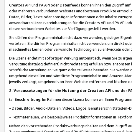
Creators API und PA API oder Datenfeeds können Ihnen den Zugriff auf D
oder mehreren verbundenen Websites angebotenen Produkte ermögliche
Daten, Bilder, Texte oder sonstigen Informationen oder Inhalte zuzugre
anwendbaren Lizenzvereinbarungen für die Creators API und PA API od
diesen verbundenen Websites zur Verfügung gestellt werden.
Sie dürfen den Programminhalt nicht dazu verwenden, geistiges Eigent
verletzen. Sie dürfen Programminhalte nicht verwenden, um direkt ode
maschinelles Lernen oder verwandte Technologien zu entwickeln oder zu
Die Lizenz endet mit sofortiger Wirkung automatisch, wenn Sie zu irg
Vergütungskatalog definiert) nicht rechtzeitig erfüllen bzw. ansonsten
schriftliche Mitteilung an Sie ganz oder teilweise beenden. Sie werden
umgehend einstellen und sämtliche Programminhalte und Amazon-Marke
jeweils verlangt, umgehend von Ihrer Website entfernen und löschen od
2. Voraussetzungen für die Nutzung der Creators API und der P
(a)
Beschreibung
. Im Rahmen dieser Lizenz können wir Ihnen Programmi
• Daten, Bilder, Audio-Dateien, Videos, Logos, Benutzerschnittstellen-
• Textmaterialien, wie beispielsweise Produktinformationen in Textfor
Neben den vorstehenden Produktwerbungsinhalten und dem Zugriff auf 
Zusammenhang mit Creators API und PA API Musterquellcodes und -bibli