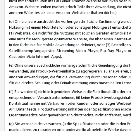
nicht mit anderen Websites als einer Amazon-Website verlinken oder i
Amazon-Website lenken (wobei jedoch Teile Ihrer Anwendung, die nich
anderen Websites als einer Amazon-Website enthalten dürfen).
(d) Ohne unsere ausdrückliche vorherige schriftliche Zustimmung werd
Nutzung mit einem Mobiltelefon oder sonstigen Mobilgerät entwickelt
(1) Websites, die nicht für die Nutzung mit solchen Geräten entwickelt
eine nicht für Mobilgeräte optimierte Website, die über einen Interne
in den
Richtlinie für Mobile Anwendungen
definiert, oder (3) Beistellge
Satellitenempfangsgeräte, Streaming-Video-Player, Blu-Ray-Player ode
Cast oder Vizio Internet-Apps).
(e) Ohne unsere ausdrückliche vorherige schriftliche Genehmigung dürfe
verwenden, um Produkt-Werbeinhalte zu aggregieren, zu analysieren, 
anderen Anwendungen, die für die Verwendung durch Personen oder Or
für die direkte Schulung oder Feinabstimmung eines maschinellen Lern
(f) Sie werden (i) nicht in irgendeiner Weise in die Funktionalität ode
entsprechenden Versuch unternehmen; (ii) keine Produktwerbungsinha
Kontaktaufnahme mit Verkäufern oder Kunden oder sonstiger Werbeaktiv
API, Datenfeeds, Produktwerbungsinhalten oder Spezifikationen erschei
Eigentumsrechte oder gewerblicher Schutzrechte, nicht entfernen, verd
(g) Sie werden nicht versuchen, (i) die Spezifikationen oder die in de
manipulieren, zu reparieren oder anderweitig abgeleitete Werke davon z