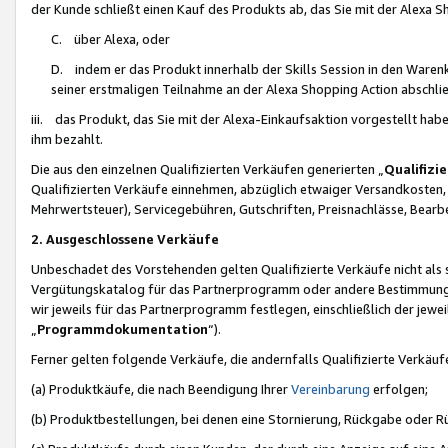
der Kunde schließt einen Kauf des Produkts ab, das Sie mit der Alexa 
C. über Alexa, oder
D. indem er das Produkt innerhalb der Skills Session in den Waren
seiner erstmaligen Teilnahme an der Alexa Shopping Action abschlie
iii. das Produkt, das Sie mit der Alexa-Einkaufsaktion vorgestellt ha
ihm bezahlt.
Die aus den einzelnen Qualifizierten Verkäufen generierten „
Qualifizi
Qualifizierten Verkäufe einnehmen, abzüglich etwaiger Versandkosten
Mehrwertsteuer), Servicegebühren, Gutschriften, Preisnachlässe, Bear
2. Ausgeschlossene Verkäufe
Unbeschadet des Vorstehenden gelten Qualifizierte Verkäufe nicht als
Vergütungskatalog für das Partnerprogramm oder andere Bestimmungen,
wir jeweils für das Partnerprogramm festlegen, einschließlich der jewe
„
Programmdokumentation
“).
Ferner gelten folgende Verkäufe, die andernfalls Qualifizierte Verkä
(a) Produktkäufe, die nach Beendigung Ihrer
Vereinbarung
erfolgen;
(b) Produktbestellungen, bei denen eine Stornierung, Rückgabe oder R