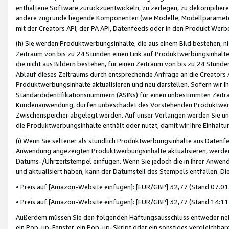
enthaltene Software zurückzuentwickeln, zu zerlegen, zu dekompilier
andere zugrunde liegende Komponenten (wie Modelle, Modellparameter
mit der Creators API, der PA API, Datenfeeds oder in den Produkt Werb
(h) Sie werden Produktwerbungsinhalte, die aus einem Bild bestehen, ni
Zeitraum von bis zu 24 Stunden einen Link auf Produktwerbungsinhalte
die nicht aus Bildern bestehen, für einen Zeitraum von bis zu 24 Stund
Ablauf dieses Zeitraums durch entsprechende Anfrage an die Creators 
Produktwerbungsinhalte aktualisieren und neu darstellen. Sofern wir Ih
Standardidentifikationsnummern (ASINs) für einen unbestimmten Zeitra
Kundenanwendung, dürfen unbeschadet des Vorstehenden Produktwerbu
Zwischenspeicher abgelegt werden. Auf unser Verlangen werden Sie un
die Produktwerbungsinhalte enthält oder nutzt, damit wir Ihre Einhalt
(i) Wenn Sie seltener als stündlich Produktwerbungsinhalte aus Datenfe
Anwendung angezeigten Produktwerbungsinhalte aktualisieren, werden 
Datums-/Uhrzeitstempel einfügen. Wenn Sie jedoch die in Ihrer Anwe
und aktualisiert haben, kann der Datumsteil des Stempels entfallen. Dies
• Preis auf [Amazon-Website einfügen]: [EUR/GBP] 32,77 (Stand 07.01.
• Preis auf [Amazon-Website einfügen]: [EUR/GBP] 32,77 (Stand 14:11 
Außerdem müssen Sie den folgenden Haftungsausschluss entweder neb
ein Pop-up-Fenster, ein Pop-up-Skript oder ein sonstiges vergleichba