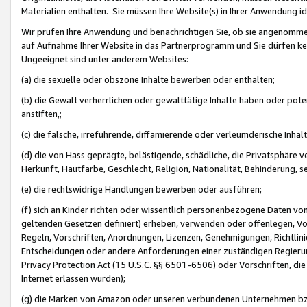
Materialien enthalten. Sie müssen Ihre Website(s) in Ihrer Anwendung ide
Wir prüfen Ihre Anwendung und benachrichtigen Sie, ob sie angenommen
auf Aufnahme Ihrer Website in das Partnerprogramm und Sie dürfen kei
Ungeeignet sind unter anderem Websites:
(a) die sexuelle oder obszöne Inhalte bewerben oder enthalten;
(b) die Gewalt verherrlichen oder gewalttätige Inhalte haben oder pot
anstiften,;
(c) die falsche, irreführende, diffamierende oder verleumderische Inha
(d) die von Hass geprägte, belästigende, schädliche, die Privatsphäre v
Herkunft, Hautfarbe, Geschlecht, Religion, Nationalität, Behinderung, 
(e) die rechtswidrige Handlungen bewerben oder ausführen;
(f) sich an Kinder richten oder wissentlich personenbezogene Daten vo
geltenden Gesetzen definiert) erheben, verwenden oder offenlegen, Vo
Regeln, Vorschriften, Anordnungen, Lizenzen, Genehmigungen, Richtlini
Entscheidungen oder andere Anforderungen einer zuständigen Regierung
Privacy Protection Act (15 U.S.C. §§ 6501-6506) oder Vorschriften, di
Internet erlassen wurden);
(g) die Marken von Amazon oder unseren verbundenen Unternehmen b