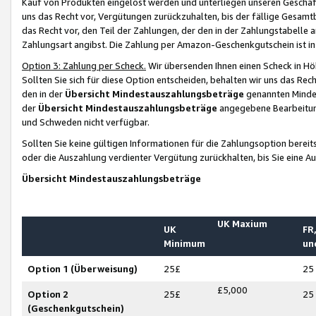
Kauf von Produkten eingelöst werden und unterliegen unseren Geschäf
uns das Recht vor, Vergütungen zurückzuhalten, bis der fällige Gesamt
das Recht vor, den Teil der Zahlungen, der den in der Zahlungstabelle 
Zahlungsart angibst. Die Zahlung per Amazon-Geschenkgutschein ist in
Option 3: Zahlung per Scheck.
Wir übersenden Ihnen einen Scheck in Höh
Sollten Sie sich für diese Option entscheiden, behalten wir uns das Rec
den in der
Übersicht Mindestauszahlungsbeträge
genannten Mindest
der
Übersicht Mindestauszahlungsbeträge
angegebene Bearbeitung
und Schweden nicht verfügbar.
Sollten Sie keine gültigen Informationen für die Zahlungsoption bereit
oder die Auszahlung verdienter Vergütung zurückhalten, bis Sie eine A
Übersicht Mindestauszahlungsbeträge
UK Maxium
UK
FR,
Minimum
un
Option 1 (Überweisung)
25£
25
£5,000
Option 2
25£
25
(Geschenkgutschein)