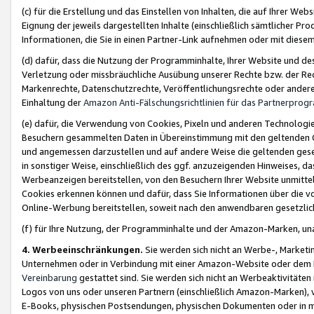
(c) für die Erstellung und das Einstellen von Inhalten, die auf Ihrer We
Eignung der jeweils dargestellten Inhalte (einschließlich sämtlicher 
Informationen, die Sie in einen Partner-Link aufnehmen oder mit diese
(d) dafür, dass die Nutzung der Programminhalte, Ihrer Website und des 
Verletzung oder missbräuchliche Ausübung unserer Rechte bzw. der Recht
Markenrechte, Datenschutzrechte, Veröffentlichungsrechte oder anderer
Einhaltung der
Amazon Anti-Fälschungsrichtlinien für das Partnerpro
(e) dafür, die Verwendung von Cookies, Pixeln und anderen Technologien
Besuchern gesammelten Daten in Übereinstimmung mit den geltenden Ge
und angemessen darzustellen und auf andere Weise die geltenden geset
in sonstiger Weise, einschließlich des ggf. anzuzeigenden Hinweises, d
Werbeanzeigen bereitstellen, von den Besuchern Ihrer Website unmitte
Cookies erkennen können und dafür, dass Sie Informationen über die v
Online-Werbung bereitstellen, soweit nach den anwendbaren gesetzlic
(f) für Ihre Nutzung, der Programminhalte und der Amazon-Marken, u
4. Werbeeinschränkungen.
Sie werden sich nicht an Werbe-, Market
Unternehmen oder in Verbindung mit einer Amazon-Website oder dem Pa
Vereinbarung
gestattet sind. Sie werden sich nicht an Werbeaktivitäten
Logos von uns oder unseren Partnern (einschließlich Amazon-Marken), 
E-Books, physischen Postsendungen, physischen Dokumenten oder in 