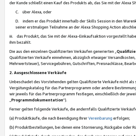
der Kunde schließt einen Kauf des Produkts ab, das Sie mit der Alexa 
C. über Alexa, oder
D. indem er das Produkt innerhalb der Skills Session in den Waren
seiner erstmaligen Teilnahme an der Alexa Shopping Action abschlie
iii. das Produkt, das Sie mit der Alexa-Einkaufsaktion vorgestellt ha
ihm bezahlt.
Die aus den einzelnen Qualifizierten Verkäufen generierten „
Qualifizi
Qualifizierten Verkäufe einnehmen, abzüglich etwaiger Versandkosten
Mehrwertsteuer), Servicegebühren, Gutschriften, Preisnachlässe, Bear
2. Ausgeschlossene Verkäufe
Unbeschadet des Vorstehenden gelten Qualifizierte Verkäufe nicht als
Vergütungskatalog für das Partnerprogramm oder andere Bestimmungen,
wir jeweils für das Partnerprogramm festlegen, einschließlich der jewe
„
Programmdokumentation
“).
Ferner gelten folgende Verkäufe, die andernfalls Qualifizierte Verkä
(a) Produktkäufe, die nach Beendigung Ihrer
Vereinbarung
erfolgen;
(b) Produktbestellungen, bei denen eine Stornierung, Rückgabe oder R