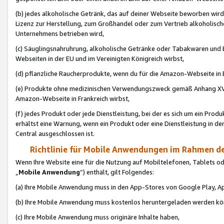
(b) jedes alkoholische Getränk, das auf deiner Webseite beworben wird
Lizenz zur Herstellung, zum Großhandel oder zum Vertrieb alkoholisch
Unternehmens betrieben wird,
(c) Säuglingsnahruhrung, alkoholische Getränke oder Tabakwaren und E
Webseiten in der EU und im Vereinigten Königreich wirbst,
(d) pflanzliche Raucherprodukte, wenn du für die Amazon-Webseite in B
(e) Produkte ohne medizinischen Verwendungszweck gemäß Anhang XVI 
Amazon-Webseite in Frankreich wirbst,
(f) jedes Produkt oder jede Dienstleistung, bei der es sich um ein Prod
erhältst eine Warnung, wenn ein Produkt oder eine Dienstleistung in de
Central ausgeschlossen ist.
Richtlinie für Mobile Anwendungen im Rahmen de
Wenn Ihre Website eine für die Nutzung auf Mobiltelefonen, Tablets 
„
Mobile Anwendung
“) enthält, gilt Folgendes:
(a) Ihre Mobile Anwendung muss in den App-Stores von Google Play, A
(b) Ihre Mobile Anwendung muss kostenlos heruntergeladen werden könn
(c) Ihre Mobile Anwendung muss originäre Inhalte haben,