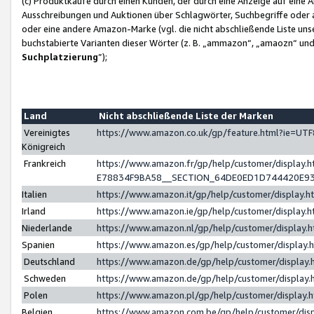
(c) Produktkäufe durch einen Kunden, der durch eine Anzeige auf eine 
Ausschreibungen und Auktionen über Schlagwörter, Suchbegriffe oder 
oder eine andere Amazon-Marke (vgl. die nicht abschließende Liste un
buchstabierte Varianten dieser Wörter (z. B. „ammazon“, „amaozn“ und „
Suchplatzierung
”);
Land
Nicht abschließende Liste der Marken
Vereinigtes
https://www.amazon.co.uk/gp/feature.html?ie=U
Königreich
Frankreich
https://www.amazon.fr/gp/help/customer/displa
E78834F9BA58__SECTION_64DE0ED1D744420E9
Italien
https://www.amazon.it/gp/help/customer/display
Irland
https://www.amazon.ie/gp/help/customer/displa
Niederlande
https://www.amazon.nl/gp/help/customer/display
Spanien
https://www.amazon.es/gp/help/customer/display
Deutschland
https://www.amazon.de/gp/help/customer/displa
Schweden
https://www.amazon.de/gp/help/customer/displa
Polen
https://www.amazon.pl/gp/help/customer/display
Belgien
https://www.amazon.com.be/gp/help/customer/d