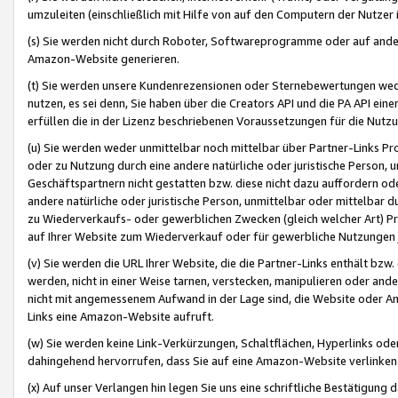
umzuleiten (einschließlich mit Hilfe von auf den Computern der Nutzer i
(s) Sie werden nicht durch Roboter, Softwareprogramme oder auf andere
Amazon-Website generieren.
(t) Sie werden unsere Kundenrezensionen oder Sternebewertungen wed
nutzen, es sei denn, Sie haben über die Creators API und die PA API e
erfüllen die in der Lizenz beschriebenen Voraussetzungen für die Nutzu
(u) Sie werden weder unmittelbar noch mittelbar über Partner-Links P
oder zu Nutzung durch eine andere natürliche oder juristische Person,
Geschäftspartnern nicht gestatten bzw. diese nicht dazu auffordern od
andere natürliche oder juristische Person, unmittelbar oder mittelbar
zu Wiederverkaufs- oder gewerblichen Zwecken (gleich welcher Art) 
auf Ihrer Website zum Wiederverkauf oder für gewerbliche Nutzungen 
(v) Sie werden die URL Ihrer Website, die die Partner-Links enthält b
werden, nicht in einer Weise tarnen, verstecken, manipulieren oder and
nicht mit angemessenem Aufwand in der Lage sind, die Website oder A
Links eine Amazon-Website aufruft.
(w) Sie werden keine Link-Verkürzungen, Schaltflächen, Hyperlinks ode
dahingehend hervorrufen, dass Sie auf eine Amazon-Website verlinken
(x) Auf unser Verlangen hin legen Sie uns eine schriftliche Bestätigung