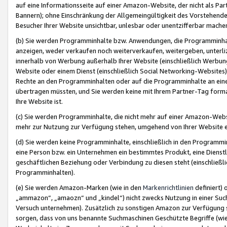
auf eine Informationsseite auf einer Amazon-Website, der nicht als Part
Bannern); ohne Einschränkung der Allgemeingültigkeit des Vorstehende
Besucher Ihrer Website unsichtbar, unlesbar oder unentzifferbar mache
(b) Sie werden Programminhalte bzw. Anwendungen, die Programminhalt
anzeigen, weder verkaufen noch weiterverkaufen, weitergeben, unterli
innerhalb von Werbung außerhalb Ihrer Website (einschließlich Werbun
Website oder einem Dienst (einschließlich Social Networking-Website
Rechte an den Programminhalten oder auf die Programminhalte an eine a
übertragen müssten, und Sie werden keine mit Ihrem Partner-Tag formati
Ihre Website ist.
(c) Sie werden Programminhalte, die nicht mehr auf einer Amazon-Websit
mehr zur Nutzung zur Verfügung stehen, umgehend von Ihrer Website e
(d) Sie werden keine Programminhalte, einschließlich in den Programmin
eine Person bzw. ein Unternehmen ein bestimmtes Produkt, eine Dienstle
geschäftlichen Beziehung oder Verbindung zu diesen steht (einschließli
Programminhalten).
(e) Sie werden Amazon-Marken (wie in den
Markenrichtlinien
definiert) 
„ammazon“, „amaozn“ und „kindel“) nicht zwecks Nutzung in einer Suc
Versuch unternehmen). Zusätzlich zu sonstigen Amazon zur Verfügung 
sorgen, dass von uns benannte Suchmaschinen Geschützte Begriffe (wie 