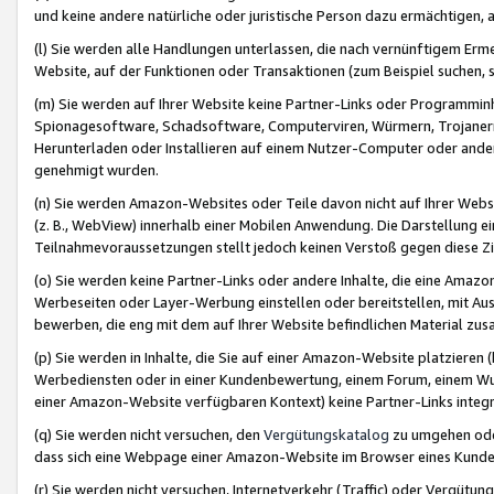
und keine andere natürliche oder juristische Person dazu ermächtigen, a
(l) Sie werden alle Handlungen unterlassen, die nach vernünftigem Erme
Website, auf der Funktionen oder Transaktionen (zum Beispiel suchen, s
(m) Sie werden auf Ihrer Website keine Partner-Links oder Programmin
Spionagesoftware, Schadsoftware, Computerviren, Würmern, Trojaner
Herunterladen oder Installieren auf einem Nutzer-Computer oder ande
genehmigt wurden.
(n) Sie werden Amazon-Websites oder Teile davon nicht auf Ihrer Websi
(z. B., WebView) innerhalb einer Mobilen Anwendung. Die Darstellung ein
Teilnahmevoraussetzungen stellt jedoch keinen Verstoß gegen diese Zif
(o) Sie werden keine Partner-Links oder andere Inhalte, die eine Am
Werbeseiten oder Layer-Werbung einstellen oder bereitstellen, mit Au
bewerben, die eng mit dem auf Ihrer Website befindlichen Material z
(p) Sie werden in Inhalte, die Sie auf einer Amazon-Website platzier
Werbediensten oder in einer Kundenbewertung, einem Forum, einem Wun
einer Amazon-Website verfügbaren Kontext) keine Partner-Links integr
(q) Sie werden nicht versuchen, den
Vergütungskatalog
zu umgehen oder
dass sich eine Webpage einer Amazon-Website im Browser eines Kunden 
(r) Sie werden nicht versuchen, Internetverkehr (Traffic) oder Vergü