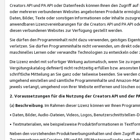
Creators API und PA API oder Datenfeeds können Ihnen den Zugriff auf D
oder mehreren verbundenen Websites angebotenen Produkte ermögliche
Daten, Bilder, Texte oder sonstigen Informationen oder Inhalte zuzugre
anwendbaren Lizenzvereinbarungen für die Creators API und PA API od
diesen verbundenen Websites zur Verfügung gestellt werden.
Sie dürfen den Programminhalt nicht dazu verwenden, geistiges Eigent
verletzen. Sie dürfen Programminhalte nicht verwenden, um direkt ode
maschinelles Lernen oder verwandte Technologien zu entwickeln oder zu
Die Lizenz endet mit sofortiger Wirkung automatisch, wenn Sie zu irg
Vergütungskatalog definiert) nicht rechtzeitig erfüllen bzw. ansonsten
schriftliche Mitteilung an Sie ganz oder teilweise beenden. Sie werden
umgehend einstellen und sämtliche Programminhalte und Amazon-Marke
jeweils verlangt, umgehend von Ihrer Website entfernen und löschen od
2. Voraussetzungen für die Nutzung der Creators API und der P
(a)
Beschreibung
. Im Rahmen dieser Lizenz können wir Ihnen Programmi
• Daten, Bilder, Audio-Dateien, Videos, Logos, Benutzerschnittstellen-
• Textmaterialien, wie beispielsweise Produktinformationen in Textfor
Neben den vorstehenden Produktwerbungsinhalten und dem Zugriff auf 
Zusammenhang mit Creators API und PA API Musterquellcodes und -bibli