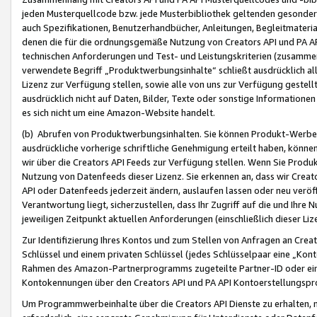
jeden Musterquellcode bzw. jede Musterbibliothek geltenden gesonder
auch Spezifikationen, Benutzerhandbücher, Anleitungen, Begleitmaterial
denen die für die ordnungsgemäße Nutzung von Creators API und PA A
technischen Anforderungen und Test- und Leistungskriterien (zusammen
verwendete Begriff „Produktwerbungsinhalte“ schließt ausdrücklich al
Lizenz zur Verfügung stellen, sowie alle von uns zur Verfügung gestel
ausdrücklich nicht auf Daten, Bilder, Texte oder sonstige Informatione
es sich nicht um eine Amazon-Website handelt.
(b) Abrufen von Produktwerbungsinhalten. Sie können Produkt-Werbein
ausdrückliche vorherige schriftliche Genehmigung erteilt haben, könn
wir über die Creators API Feeds zur Verfügung stellen. Wenn Sie Produk
Nutzung von Datenfeeds dieser Lizenz. Sie erkennen an, dass wir Creat
API oder Datenfeeds jederzeit ändern, auslaufen lassen oder neu veröffe
Verantwortung liegt, sicherzustellen, dass Ihr Zugriff auf die und Ihr
jeweiligen Zeitpunkt aktuellen Anforderungen (einschließlich dieser Liz
Zur Identifizierung Ihres Kontos und zum Stellen von Anfragen an Crea
Schlüssel und einem privaten Schlüssel (jedes Schlüsselpaar eine „Kon
Rahmen des Amazon-Partnerprogramms zugeteilte Partner-ID oder ein
Kontokennungen über den Creators API und PA API Kontoerstellungspro
Um Programmwerbeinhalte über die Creators API Dienste zu erhalten, m