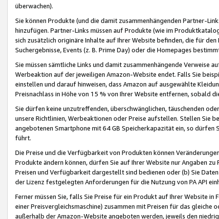
überwachen).
Sie können Produkte (und die damit zusammenhängenden Partner-Links)
hinzufügen. Partner-Links müssen auf Produkte (wie im Produktkatalog de
sich zusätzlich originäre Inhalte auf Ihrer Website befinden, die für 
Suchergebnisse, Events (z. B. Prime Day) oder die Homepages bestimmte
Sie müssen sämtliche Links und damit zusammenhängende Verweise auf z
Werbeaktion auf der jeweiligen Amazon-Website endet. Falls Sie beisp
einstellen und darauf hinweisen, dass Amazon auf ausgewählte Kleidun
Preisnachlass in Höhe von 15 % von Ihrer Website entfernen, sobald di
Sie dürfen keine unzutreffenden, überschwänglichen, täuschenden od
unsere Richtlinien, Werbeaktionen oder Preise aufstellen. Stellen Sie 
angebotenen Smartphone mit 64 GB Speicherkapazität ein, so dürfen S
führt.
Die Preise und die Verfügbarkeit von Produkten können Veränderungen 
Produkte ändern können, dürfen Sie auf Ihrer Website nur Angaben zu P
Preisen und Verfügbarkeit dargestellt sind bedienen oder (b) Sie Daten
der Lizenz festgelegten Anforderungen für die Nutzung von PA API einh
Ferner müssen Sie, falls Sie Preise für ein Produkt auf Ihrer Website in 
einer Preisvergleichsmaschine) zusammen mit Preisen für das gleiche o
außerhalb der Amazon-Website angeboten werden, jeweils den niedrigst