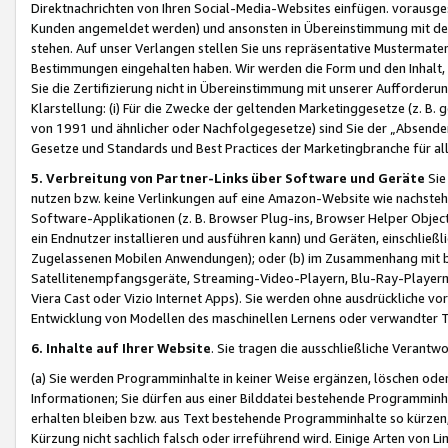
Direktnachrichten von Ihren Social-Media-Websites einfügen. vorausg
Kunden angemeldet werden) und ansonsten in Übereinstimmung mit der
stehen. Auf unser Verlangen stellen Sie uns repräsentative Mustermater
Bestimmungen eingehalten haben. Wir werden die Form und den Inhalt, di
Sie die Zertifizierung nicht in Übereinstimmung mit unserer Aufforderu
Klarstellung: (i) Für die Zwecke der geltenden Marketinggesetze (z. 
von 1991 und ähnlicher oder Nachfolgegesetze) sind Sie der „Absender“ j
Gesetze und Standards und Best Practices der Marketingbranche für 
5. Verbreitung von Partner-Links über Software und Geräte
Sie
nutzen bzw. keine Verlinkungen auf eine Amazon-Website wie nachsteh
Software-Applikationen (z. B. Browser Plug-ins, Browser Helper Objec
ein Endnutzer installieren und ausführen kann) und Geräten, einschlie
Zugelassenen Mobilen Anwendungen); oder (b) im Zusammenhang mit bzw.
Satellitenempfangsgeräte, Streaming-Video-Playern, Blu-Ray-Playern 
Viera Cast oder Vizio Internet Apps). Sie werden ohne ausdrückliche v
Entwicklung von Modellen des maschinellen Lernens oder verwandter 
6. Inhalte auf Ihrer Website
. Sie tragen die ausschließliche Verantwo
(a) Sie werden Programminhalte in keiner Weise ergänzen, löschen oder
Informationen; Sie dürfen aus einer Bilddatei bestehende Programminhal
erhalten bleiben bzw. aus Text bestehende Programminhalte so kürzen, 
Kürzung nicht sachlich falsch oder irreführend wird. Einige Arten von L