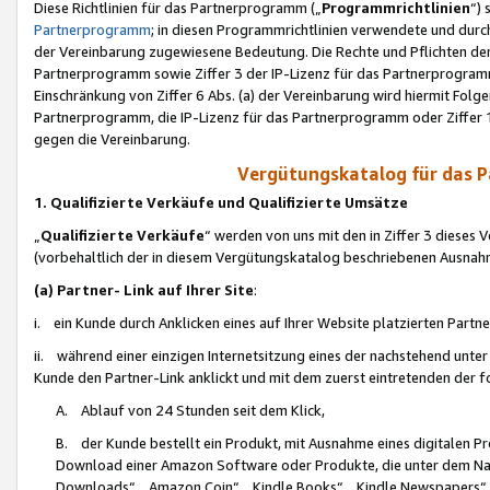
Diese Richtlinien für das Partnerprogramm („
Programmrichtlinien
“)
Partnerprogramm
; in diesen Programmrichtlinien verwendete und durch
der Vereinbarung zugewiesene Bedeutung. Die Rechte und Pflichten de
Partnerprogramm sowie Ziffer 3 der IP-Lizenz für das Partnerprogram
Einschränkung von Ziffer 6 Abs. (a) der Vereinbarung wird hiermit Fol
Partnerprogramm, die IP-Lizenz für das Partnerprogramm oder Ziffer 1
gegen die Vereinbarung.
Vergütungskatalog für das 
1. Qualifizierte Verkäufe und Qualifizierte Umsätze
„
Qualifizierte Verkäufe
“ werden von uns mit den in Ziffer 3 diese
(vorbehaltlich der in diesem Vergütungskatalog beschriebenen Ausnah
(a) Partner- Link auf Ihrer Site
:
i. ein Kunde durch Anklicken eines auf Ihrer Website platzierten Part
ii. während einer einzigen Internetsitzung eines der nachstehend unter (i)
Kunde den Partner-Link anklickt und mit dem zuerst eintretenden der f
A. Ablauf von 24 Stunden seit dem Klick,
B. der Kunde bestellt ein Produkt, mit Ausnahme eines digitalen P
Download einer Amazon Software oder Produkte, die unter dem N
Downloads“, „Amazon Coin“, „Kindle Books“, „Kindle Newspapers“, „