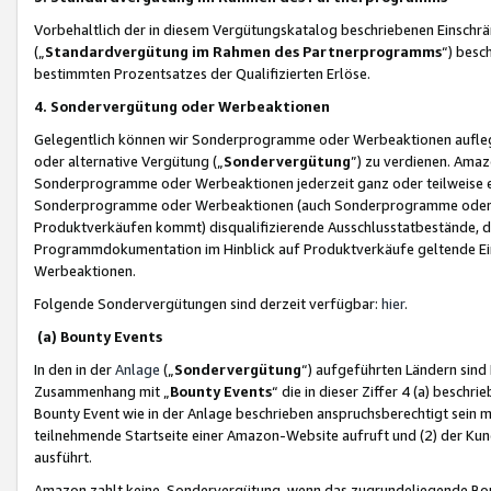
Vorbehaltlich der in diesem Vergütungskatalog beschriebenen Einschr
(„
Standardvergütung im Rahmen des Partnerprogramms
“) besc
bestimmten Prozentsatzes der Qualifizierten Erlöse.
4. Sondervergütung oder Werbeaktionen
Gelegentlich können wir Sonderprogramme oder Werbeaktionen auflegen,
oder alternative Vergütung („
Sondervergütung
”) zu verdienen. Amazo
Sonderprogramme oder Werbeaktionen jederzeit ganz oder teilweise einz
Sonderprogramme oder Werbeaktionen (auch Sonderprogramme oder We
Produktverkäufen kommt) disqualifizierende Ausschlusstatbestände, di
Programmdokumentation im Hinblick auf Produktverkäufe geltende E
Werbeaktionen.
Folgende Sondervergütungen sind derzeit verfügbar:
hier
.
(a) Bounty Events
In den in der
Anlage
(„
Sondervergütung
“) aufgeführten Ländern sind
Zusammenhang mit „
Bounty Events
“ die in dieser Ziffer 4 (a) besch
Bounty Event wie in der Anlage beschrieben anspruchsberechtigt sein mu
teilnehmende Startseite einer Amazon-Website aufruft und (2) der Kun
ausführt.
Amazon zahlt keine Sondervergütung, wenn das zugrundeliegende Boun