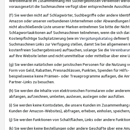
Werbeinhalte im Zusammenhang mit Suchergebnissen verwendet werden,
vorausgesetzt die Suchmaschine verfügt über entsprechende Ausschlu
(f) Sie werden nicht auf Schlagwörter, Suchbegriffe oder andere Ident
Amazon oder unseren verbundenen Unternehmen oder Abwandlungen bzw
nicht abschließende Liste unserer Marken entnehmen Sie bitte der Nich
Schlagwortauktionen auf Suchmaschinen teilnehmen, wenn die sich da
Kostenpflichtige Suchplatzierung (wie im
Vergütungskatalog
definiert
Suchmaschinen Links zur Verfügung stellen, damit Sie bei allgemeinen I
kostenfreien Suchergebnissen) auftauchen, solange Sie die
Vereinbaru
auf Ihre Website leiten und nicht unmittelbar oder mittelbar über eine
(g) Sie werden natürlichen oder juristischen Personen für die Nutzung 
Form von Geld, Rabatten, Preisnachlässen, Punkten, Spenden für Hilfs
beispielsweise keine Prämien- oder Treueprogramme auflegen, die Anrei
Partner-Links zu besuchen.
(h) Sie werden die Inhalte von elektronischen Formularen oder anderem M
abfangen, aufzeichnen, umleiten, auslesen, auslegen oder ausfüllen.
(i) Sie werden keine Kontodaten, die unsere Kunden im Zusammenhang 
Kunden der Amazon-Websites), abfragen, erheben, einholen, speichern,
(j) Sie werden Funktionen von Schaltflächen, Links oder andere Funkti
(k) Sie werden keine Bestellungen oder andere Geschäfte über eine Ama