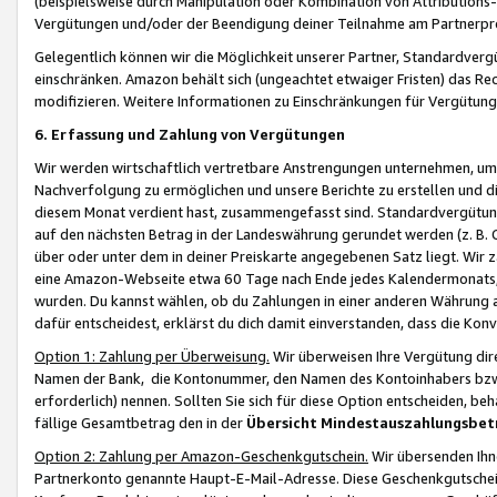
(beispielsweise durch Manipulation oder Kombination von Attributions-
Vergütungen und/oder der Beendigung deiner Teilnahme am Partnerp
Gelegentlich können wir die Möglichkeit unserer Partner, Standardv
einschränken. Amazon behält sich (ungeachtet etwaiger Fristen) das Re
modifizieren. Weitere Informationen zu Einschränkungen für Vergütung
6. Erfassung und Zahlung von Vergütungen
Wir werden wirtschaftlich vertretbare Anstrengungen unternehmen, um 
Nachverfolgung zu ermöglichen und unsere Berichte zu erstellen und di
diesem Monat verdient hast, zusammengefasst sind. Standardvergütung
auf den nächsten Betrag in der Landeswährung gerundet werden (z. B. C
über oder unter dem in deiner Preiskarte angegebenen Satz liegt. Wir
eine Amazon-Webseite etwa 60 Tage nach Ende jedes Kalendermonats, i
wurden. Du kannst wählen, ob du Zahlungen in einer anderen Währung
dafür entscheidest, erklärst du dich damit einverstanden, dass die K
Option 1: Zahlung per Überweisung.
Wir überweisen Ihre Vergütung dir
Namen der Bank, die Kontonummer, den Namen des Kontoinhabers bzw. a
erforderlich) nennen. Sollten Sie sich für diese Option entscheiden, be
fällige Gesamtbetrag den in der
Übersicht Mindestauszahlungsbet
Option 2: Zahlung per Amazon-Geschenkgutschein.
Wir übersenden Ihne
Partnerkonto genannte Haupt-E-Mail-Adresse. Diese Geschenkgutschei