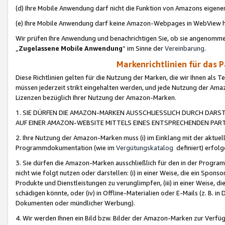
(d) Ihre Mobile Anwendung darf nicht die Funktion von Amazons eige
(e) Ihre Mobile Anwendung darf keine Amazon-Webpages in WebView 
Wir prüfen Ihre Anwendung und benachrichtigen Sie, ob sie angenomm
„
Zugelassene Mobile Anwendung
“ im Sinne der
Vereinbarung
.
Markenrichtlinien für das 
Diese Richtlinien gelten für die Nutzung der Marken, die wir Ihnen als 
müssen jederzeit strikt eingehalten werden, und jede Nutzung der Ama
Lizenzen bezüglich Ihrer Nutzung der Amazon-Marken.
1. SIE DÜRFEN DIE AMAZON-MARKEN AUSSCHLIESSLICH DURCH DARS
AUF EINER AMAZON-WEBSITE MITTELS EINES ENTSPRECHENDEN PART
2. Ihre Nutzung der Amazon-Marken muss (i) im Einklang mit der aktuells
Programmdokumentation (wie im
Vergütungskatalog
definiert) erfolg
3. Sie dürfen die Amazon-Marken ausschließlich für den in der Progr
nicht wie folgt nutzen oder darstellen: (i) in einer Weise, die ein Spo
Produkte und Dienstleistungen zu verunglimpfen, (iii) in einer Weise
schädigen könnte, oder (iv) in Offline-Materialien oder E-Mails (z. B.
Dokumenten oder mündlicher Werbung).
4. Wir werden Ihnen ein Bild bzw. Bilder der Amazon-Marken zur Verfüg