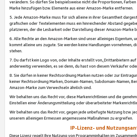
verändern. So dürfen Sie beispielsweise nicht die Proportionen, Farb
Marke hinzufügen bzw. Elemente aus einer Amazon-Marke entfernen.
5. Jede Amazon-Marke muss für sich alleine in ihrer Gesamtheit darge
grafischen oder Textelementen muss ein hinreichender Abstand gegebe
platzieren, der die Lesbarkeit oder Darstellung dieser Amazon-Marke b
6. Alle Rechte an den Amazon-Marken sind unser alleiniges Eigentum, 
kommt alleine uns zugute. Sie werden keine Handlungen vornehmen, 
stehen.
7. Du darfst kein Logo von, oder Inhalte erstellt von,
Drittanbietern au
anderweitig verwenden, es sei denn, du hast von diesem Verkäufer oder
8. Sie dürfen in keiner Rechtsordnung Marken nutzen oder zur Eintragu
keiner Rechtsordnung Marken, Domain-Namen, Subdomain-Namen, Benu
Amazon-Marke zum Verwechseln ähnlich sind.
Wir behalten uns das Recht vor, diese Markenrichtlinien und die gene
Einstellen einer Änderungsmitteilung oder überarbeiteter Markenricht
Wir behalten uns das Recht vor, gegen jede unbefugte Nutzung bzw. jede 
unserem alleinigen Ermessen angemessene Maßnahmen zu ergreifen.
IP-Lizenz- und Nutzungsan
Diese Lizenz regelt Ihre Nutzung von Programminhalten im Zusammen