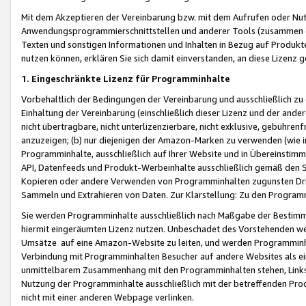
Mit dem Akzeptieren der Vereinbarung bzw. mit dem Aufrufen oder Nutz
Anwendungsprogrammierschnittstellen und anderer Tools (zusammen die
Texten und sonstigen Informationen und Inhalten in Bezug auf Produkte
nutzen können, erklären Sie sich damit einverstanden, an diese Lizenz 
1. Eingeschränkte Lizenz für Programminhalte
Vorbehaltlich der Bedingungen der Vereinbarung und ausschließlich z
Einhaltung der Vereinbarung (einschließlich dieser Lizenz und der ande
nicht übertragbare, nicht unterlizenzierbare, nicht exklusive, gebühren
anzuzeigen; (b) nur diejenigen der Amazon-Marken zu verwenden (wie in 
Programminhalte, ausschließlich auf Ihrer Website und in Übereinstimmu
API, Datenfeeds und Produkt-Werbeinhalte ausschließlich gemäß den Spe
Kopieren oder andere Verwenden von Programminhalten zugunsten Dri
Sammeln und Extrahieren von Daten. Zur Klarstellung: Zu den Program
Sie werden Programminhalte ausschließlich nach Maßgabe der Besti
hiermit eingeräumten Lizenz nutzen. Unbeschadet des Vorstehenden we
Umsätze auf eine Amazon-Website zu leiten, und werden Programminhal
Verbindung mit Programminhalten Besucher auf andere Websites als ein
unmittelbarem Zusammenhang mit den Programminhalten stehen, Links z
Nutzung der Programminhalte ausschließlich mit der betreffenden Pr
nicht mit einer anderen Webpage verlinken.