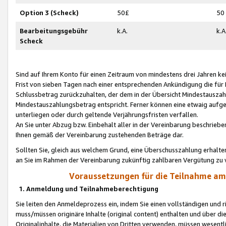
Option 3 (Scheck)
50£
50
Bearbeitungsgebühr
k.A.
k.A
Scheck
Sind auf Ihrem Konto für einen Zeitraum von mindestens drei Jahren kein
Frist von sieben Tagen nach einer entsprechenden Ankündigung die für
Schlussbetrag zurückzuhalten, der dem in der Übersicht Mindestausz
Mindestauszahlungsbetrag entspricht. Ferner können eine etwaig aufg
unterliegen oder durch geltende Verjährungsfristen verfallen.
An Sie unter Abzug bzw. Einbehalt aller in der Vereinbarung beschrieb
Ihnen gemäß der Vereinbarung zustehenden Beträge dar.
Sollten Sie, gleich aus welchem Grund, eine Überschusszahlung erhalte
an Sie im Rahmen der Vereinbarung zukünftig zahlbaren Vergütung zu 
Voraussetzungen für die Teilnahme a
1. Anmeldung und Teilnahmeberechtigung
Sie leiten den Anmeldeprozess ein, indem Sie einen vollständigen und 
muss/müssen originäre Inhalte (original content) enthalten und über d
Originalinhalte, die Materialien von Dritten verwenden, müssen wese