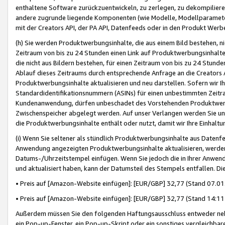
enthaltene Software zurückzuentwickeln, zu zerlegen, zu dekompilier
andere zugrunde liegende Komponenten (wie Modelle, Modellparameter
mit der Creators API, der PA API, Datenfeeds oder in den Produkt Werb
(h) Sie werden Produktwerbungsinhalte, die aus einem Bild bestehen, ni
Zeitraum von bis zu 24 Stunden einen Link auf Produktwerbungsinhalte
die nicht aus Bildern bestehen, für einen Zeitraum von bis zu 24 Stund
Ablauf dieses Zeitraums durch entsprechende Anfrage an die Creators 
Produktwerbungsinhalte aktualisieren und neu darstellen. Sofern wir Ih
Standardidentifikationsnummern (ASINs) für einen unbestimmten Zeitra
Kundenanwendung, dürfen unbeschadet des Vorstehenden Produktwerbu
Zwischenspeicher abgelegt werden. Auf unser Verlangen werden Sie un
die Produktwerbungsinhalte enthält oder nutzt, damit wir Ihre Einhalt
(i) Wenn Sie seltener als stündlich Produktwerbungsinhalte aus Datenfe
Anwendung angezeigten Produktwerbungsinhalte aktualisieren, werden 
Datums-/Uhrzeitstempel einfügen. Wenn Sie jedoch die in Ihrer Anwe
und aktualisiert haben, kann der Datumsteil des Stempels entfallen. Dies
• Preis auf [Amazon-Website einfügen]: [EUR/GBP] 32,77 (Stand 07.01.
• Preis auf [Amazon-Website einfügen]: [EUR/GBP] 32,77 (Stand 14:11 
Außerdem müssen Sie den folgenden Haftungsausschluss entweder neb
ein Pop-up-Fenster, ein Pop-up-Skript oder ein sonstiges vergleichba