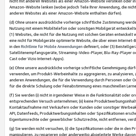
nicht mit anderen Websites als einer Amazon-Website verlinken oder i
Amazon-Website lenken (wobei jedoch Teile Ihrer Anwendung, die nich
anderen Websites als einer Amazon-Website enthalten dürfen).
(d) Ohne unsere ausdrückliche vorherige schriftliche Zustimmung werd
Nutzung mit einem Mobiltelefon oder sonstigen Mobilgerät entwickelt
(1) Websites, die nicht für die Nutzung mit solchen Geräten entwickelt
eine nicht für Mobilgeräte optimierte Website, die über einen Interne
in den
Richtlinie für Mobile Anwendungen
definiert, oder (3) Beistellge
Satellitenempfangsgeräte, Streaming-Video-Player, Blu-Ray-Player ode
Cast oder Vizio Internet-Apps).
(e) Ohne unsere ausdrückliche vorherige schriftliche Genehmigung dürfe
verwenden, um Produkt-Werbeinhalte zu aggregieren, zu analysieren, 
anderen Anwendungen, die für die Verwendung durch Personen oder Or
für die direkte Schulung oder Feinabstimmung eines maschinellen Lern
(f) Sie werden (i) nicht in irgendeiner Weise in die Funktionalität ode
entsprechenden Versuch unternehmen; (ii) keine Produktwerbungsinha
Kontaktaufnahme mit Verkäufern oder Kunden oder sonstiger Werbeaktiv
API, Datenfeeds, Produktwerbungsinhalten oder Spezifikationen erschei
Eigentumsrechte oder gewerblicher Schutzrechte, nicht entfernen, verd
(g) Sie werden nicht versuchen, (i) die Spezifikationen oder die in de
manipulieren, zu reparieren oder anderweitig abgeleitete Werke davon z