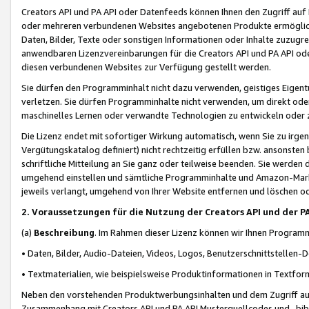
Creators API und PA API oder Datenfeeds können Ihnen den Zugriff auf D
oder mehreren verbundenen Websites angebotenen Produkte ermögliche
Daten, Bilder, Texte oder sonstigen Informationen oder Inhalte zuzugre
anwendbaren Lizenzvereinbarungen für die Creators API und PA API od
diesen verbundenen Websites zur Verfügung gestellt werden.
Sie dürfen den Programminhalt nicht dazu verwenden, geistiges Eigent
verletzen. Sie dürfen Programminhalte nicht verwenden, um direkt ode
maschinelles Lernen oder verwandte Technologien zu entwickeln oder zu
Die Lizenz endet mit sofortiger Wirkung automatisch, wenn Sie zu irg
Vergütungskatalog definiert) nicht rechtzeitig erfüllen bzw. ansonsten
schriftliche Mitteilung an Sie ganz oder teilweise beenden. Sie werden
umgehend einstellen und sämtliche Programminhalte und Amazon-Marke
jeweils verlangt, umgehend von Ihrer Website entfernen und löschen od
2. Voraussetzungen für die Nutzung der Creators API und der P
(a)
Beschreibung
. Im Rahmen dieser Lizenz können wir Ihnen Programmi
• Daten, Bilder, Audio-Dateien, Videos, Logos, Benutzerschnittstellen-
• Textmaterialien, wie beispielsweise Produktinformationen in Textfor
Neben den vorstehenden Produktwerbungsinhalten und dem Zugriff auf 
Zusammenhang mit Creators API und PA API Musterquellcodes und -bibli