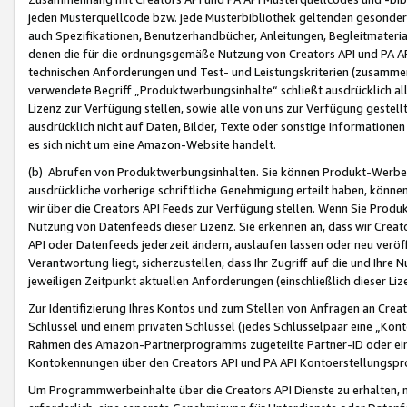
jeden Musterquellcode bzw. jede Musterbibliothek geltenden gesonder
auch Spezifikationen, Benutzerhandbücher, Anleitungen, Begleitmaterial
denen die für die ordnungsgemäße Nutzung von Creators API und PA A
technischen Anforderungen und Test- und Leistungskriterien (zusammen
verwendete Begriff „Produktwerbungsinhalte“ schließt ausdrücklich al
Lizenz zur Verfügung stellen, sowie alle von uns zur Verfügung gestel
ausdrücklich nicht auf Daten, Bilder, Texte oder sonstige Informatione
es sich nicht um eine Amazon-Website handelt.
(b) Abrufen von Produktwerbungsinhalten. Sie können Produkt-Werbein
ausdrückliche vorherige schriftliche Genehmigung erteilt haben, könn
wir über die Creators API Feeds zur Verfügung stellen. Wenn Sie Produk
Nutzung von Datenfeeds dieser Lizenz. Sie erkennen an, dass wir Creat
API oder Datenfeeds jederzeit ändern, auslaufen lassen oder neu veröffe
Verantwortung liegt, sicherzustellen, dass Ihr Zugriff auf die und Ihr
jeweiligen Zeitpunkt aktuellen Anforderungen (einschließlich dieser Liz
Zur Identifizierung Ihres Kontos und zum Stellen von Anfragen an Crea
Schlüssel und einem privaten Schlüssel (jedes Schlüsselpaar eine „Kon
Rahmen des Amazon-Partnerprogramms zugeteilte Partner-ID oder ein
Kontokennungen über den Creators API und PA API Kontoerstellungspro
Um Programmwerbeinhalte über die Creators API Dienste zu erhalten, m