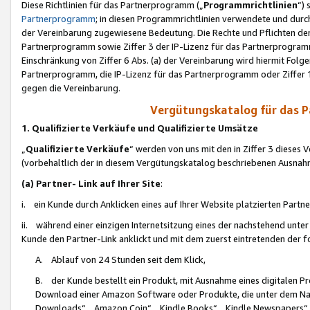
Diese Richtlinien für das Partnerprogramm („
Programmrichtlinien
“)
Partnerprogramm
; in diesen Programmrichtlinien verwendete und durch
der Vereinbarung zugewiesene Bedeutung. Die Rechte und Pflichten de
Partnerprogramm sowie Ziffer 3 der IP-Lizenz für das Partnerprogram
Einschränkung von Ziffer 6 Abs. (a) der Vereinbarung wird hiermit Fol
Partnerprogramm, die IP-Lizenz für das Partnerprogramm oder Ziffer 1
gegen die Vereinbarung.
Vergütungskatalog für das 
1. Qualifizierte Verkäufe und Qualifizierte Umsätze
„
Qualifizierte Verkäufe
“ werden von uns mit den in Ziffer 3 diese
(vorbehaltlich der in diesem Vergütungskatalog beschriebenen Ausnah
(a) Partner- Link auf Ihrer Site
:
i. ein Kunde durch Anklicken eines auf Ihrer Website platzierten Part
ii. während einer einzigen Internetsitzung eines der nachstehend unter (i)
Kunde den Partner-Link anklickt und mit dem zuerst eintretenden der f
A. Ablauf von 24 Stunden seit dem Klick,
B. der Kunde bestellt ein Produkt, mit Ausnahme eines digitalen P
Download einer Amazon Software oder Produkte, die unter dem N
Downloads“, „Amazon Coin“, „Kindle Books“, „Kindle Newspapers“, „