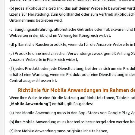
(b) jedes alkoholische Getränk, das auf deiner Webseite beworben wird
Lizenz zur Herstellung, zum Großhandel oder zum Vertrieb alkoholisch
Unternehmens betrieben wird,
(c) Säuglingsnahruhrung, alkoholische Getränke oder Tabakwaren und E
Webseiten in der EU und im Vereinigten Königreich wirbst,
(d) pflanzliche Raucherprodukte, wenn du für die Amazon-Webseite in B
(e) Produkte ohne medizinischen Verwendungszweck gemäß Anhang XVI 
Amazon-Webseite in Frankreich wirbst,
(f) jedes Produkt oder jede Dienstleistung, bei der es sich um ein Prod
erhältst eine Warnung, wenn ein Produkt oder eine Dienstleistung in de
Central ausgeschlossen ist.
Richtlinie für Mobile Anwendungen im Rahmen de
Wenn Ihre Website eine für die Nutzung auf Mobiltelefonen, Tablets 
„
Mobile Anwendung
“) enthält, gilt Folgendes:
(a) Ihre Mobile Anwendung muss in den App-Stores von Google Play, A
(b) Ihre Mobile Anwendung muss kostenlos heruntergeladen werden könn
(c) Ihre Mobile Anwendung muss originäre Inhalte haben,