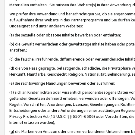
Materialien enthalten. Sie müssen Ihre Website(s) in Ihrer Anwendung ide
Wir prüfen Ihre Anwendung und benachrichtigen Sie, ob sie angenommen
auf Aufnahme Ihrer Website in das Partnerprogramm und Sie dürfen kei
Ungeeignet sind unter anderem Websites:
(a) die sexuelle oder obszöne Inhalte bewerben oder enthalten;
(b) die Gewalt verherrlichen oder gewalttätige Inhalte haben oder pot
anstiften,;
(c) die falsche, irreführende, diffamierende oder verleumderische Inha
(d) die von Hass geprägte, belästigende, schädliche, die Privatsphäre v
Herkunft, Hautfarbe, Geschlecht, Religion, Nationalität, Behinderung, 
(e) die rechtswidrige Handlungen bewerben oder ausführen;
(f) sich an Kinder richten oder wissentlich personenbezogene Daten vo
geltenden Gesetzen definiert) erheben, verwenden oder offenlegen, Vo
Regeln, Vorschriften, Anordnungen, Lizenzen, Genehmigungen, Richtlini
Entscheidungen oder andere Anforderungen einer zuständigen Regierung
Privacy Protection Act (15 U.S.C. §§ 6501-6506) oder Vorschriften, di
Internet erlassen wurden);
(g) die Marken von Amazon oder unseren verbundenen Unternehmen b