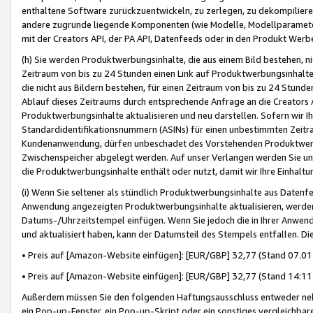
enthaltene Software zurückzuentwickeln, zu zerlegen, zu dekompilier
andere zugrunde liegende Komponenten (wie Modelle, Modellparameter
mit der Creators API, der PA API, Datenfeeds oder in den Produkt Werb
(h) Sie werden Produktwerbungsinhalte, die aus einem Bild bestehen, ni
Zeitraum von bis zu 24 Stunden einen Link auf Produktwerbungsinhalte
die nicht aus Bildern bestehen, für einen Zeitraum von bis zu 24 Stund
Ablauf dieses Zeitraums durch entsprechende Anfrage an die Creators 
Produktwerbungsinhalte aktualisieren und neu darstellen. Sofern wir Ih
Standardidentifikationsnummern (ASINs) für einen unbestimmten Zeitra
Kundenanwendung, dürfen unbeschadet des Vorstehenden Produktwerbu
Zwischenspeicher abgelegt werden. Auf unser Verlangen werden Sie un
die Produktwerbungsinhalte enthält oder nutzt, damit wir Ihre Einhalt
(i) Wenn Sie seltener als stündlich Produktwerbungsinhalte aus Datenfe
Anwendung angezeigten Produktwerbungsinhalte aktualisieren, werden 
Datums-/Uhrzeitstempel einfügen. Wenn Sie jedoch die in Ihrer Anwe
und aktualisiert haben, kann der Datumsteil des Stempels entfallen. Dies
• Preis auf [Amazon-Website einfügen]: [EUR/GBP] 32,77 (Stand 07.01.
• Preis auf [Amazon-Website einfügen]: [EUR/GBP] 32,77 (Stand 14:11 
Außerdem müssen Sie den folgenden Haftungsausschluss entweder neb
ein Pop-up-Fenster, ein Pop-up-Skript oder ein sonstiges vergleichba