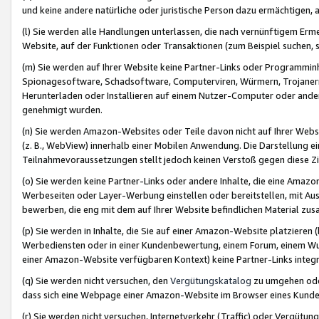
und keine andere natürliche oder juristische Person dazu ermächtigen, a
(l) Sie werden alle Handlungen unterlassen, die nach vernünftigem Erme
Website, auf der Funktionen oder Transaktionen (zum Beispiel suchen, s
(m) Sie werden auf Ihrer Website keine Partner-Links oder Programmin
Spionagesoftware, Schadsoftware, Computerviren, Würmern, Trojaner
Herunterladen oder Installieren auf einem Nutzer-Computer oder ande
genehmigt wurden.
(n) Sie werden Amazon-Websites oder Teile davon nicht auf Ihrer Websi
(z. B., WebView) innerhalb einer Mobilen Anwendung. Die Darstellung ein
Teilnahmevoraussetzungen stellt jedoch keinen Verstoß gegen diese Zif
(o) Sie werden keine Partner-Links oder andere Inhalte, die eine Am
Werbeseiten oder Layer-Werbung einstellen oder bereitstellen, mit Au
bewerben, die eng mit dem auf Ihrer Website befindlichen Material z
(p) Sie werden in Inhalte, die Sie auf einer Amazon-Website platzier
Werbediensten oder in einer Kundenbewertung, einem Forum, einem Wun
einer Amazon-Website verfügbaren Kontext) keine Partner-Links integr
(q) Sie werden nicht versuchen, den
Vergütungskatalog
zu umgehen oder
dass sich eine Webpage einer Amazon-Website im Browser eines Kunden 
(r) Sie werden nicht versuchen, Internetverkehr (Traffic) oder Vergü