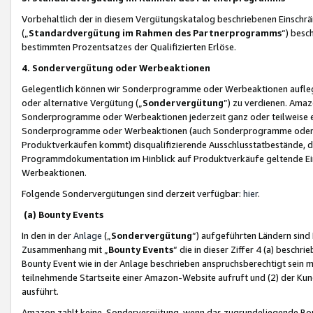
Vorbehaltlich der in diesem Vergütungskatalog beschriebenen Einschr
(„
Standardvergütung im Rahmen des Partnerprogramms
“) besc
bestimmten Prozentsatzes der Qualifizierten Erlöse.
4. Sondervergütung oder Werbeaktionen
Gelegentlich können wir Sonderprogramme oder Werbeaktionen auflegen,
oder alternative Vergütung („
Sondervergütung
”) zu verdienen. Amazo
Sonderprogramme oder Werbeaktionen jederzeit ganz oder teilweise einz
Sonderprogramme oder Werbeaktionen (auch Sonderprogramme oder We
Produktverkäufen kommt) disqualifizierende Ausschlusstatbestände, di
Programmdokumentation im Hinblick auf Produktverkäufe geltende E
Werbeaktionen.
Folgende Sondervergütungen sind derzeit verfügbar:
hier
.
(a) Bounty Events
In den in der
Anlage
(„
Sondervergütung
“) aufgeführten Ländern sind
Zusammenhang mit „
Bounty Events
“ die in dieser Ziffer 4 (a) besch
Bounty Event wie in der Anlage beschrieben anspruchsberechtigt sein mu
teilnehmende Startseite einer Amazon-Website aufruft und (2) der Kun
ausführt.
Amazon zahlt keine Sondervergütung, wenn das zugrundeliegende Boun