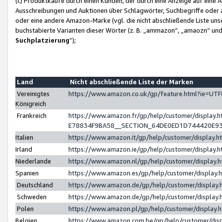
(c) Produktkäufe durch einen Kunden, der durch eine Anzeige auf eine 
Ausschreibungen und Auktionen über Schlagwörter, Suchbegriffe oder 
oder eine andere Amazon-Marke (vgl. die nicht abschließende Liste un
buchstabierte Varianten dieser Wörter (z. B. „ammazon“, „amaozn“ und „
Suchplatzierung
”);
Land
Nicht abschließende Liste der Marken
Vereinigtes
https://www.amazon.co.uk/gp/feature.html?ie=U
Königreich
Frankreich
https://www.amazon.fr/gp/help/customer/displa
E78834F9BA58__SECTION_64DE0ED1D744420E9
Italien
https://www.amazon.it/gp/help/customer/display
Irland
https://www.amazon.ie/gp/help/customer/displa
Niederlande
https://www.amazon.nl/gp/help/customer/display
Spanien
https://www.amazon.es/gp/help/customer/display
Deutschland
https://www.amazon.de/gp/help/customer/displa
Schweden
https://www.amazon.de/gp/help/customer/displa
Polen
https://www.amazon.pl/gp/help/customer/display
Belgien
https://www.amazon.com.be/gp/help/customer/d