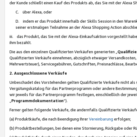
der Kunde schließt einen Kauf des Produkts ab, das Sie mit der Alexa 
C. über Alexa, oder
D. indem er das Produkt innerhalb der Skills Session in den Waren
seiner erstmaligen Teilnahme an der Alexa Shopping Action abschlie
iii. das Produkt, das Sie mit der Alexa-Einkaufsaktion vorgestellt ha
ihm bezahlt.
Die aus den einzelnen Qualifizierten Verkäufen generierten „
Qualifizi
Qualifizierten Verkäufe einnehmen, abzüglich etwaiger Versandkosten
Mehrwertsteuer), Servicegebühren, Gutschriften, Preisnachlässe, Bear
2. Ausgeschlossene Verkäufe
Unbeschadet des Vorstehenden gelten Qualifizierte Verkäufe nicht als
Vergütungskatalog für das Partnerprogramm oder andere Bestimmungen,
wir jeweils für das Partnerprogramm festlegen, einschließlich der jewe
„
Programmdokumentation
“).
Ferner gelten folgende Verkäufe, die andernfalls Qualifizierte Verkä
(a) Produktkäufe, die nach Beendigung Ihrer
Vereinbarung
erfolgen;
(b) Produktbestellungen, bei denen eine Stornierung, Rückgabe oder R