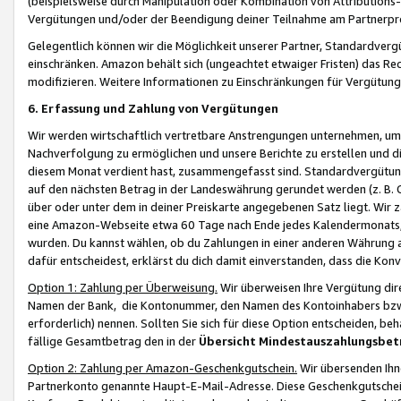
(beispielsweise durch Manipulation oder Kombination von Attributions-
Vergütungen und/oder der Beendigung deiner Teilnahme am Partnerp
Gelegentlich können wir die Möglichkeit unserer Partner, Standardv
einschränken. Amazon behält sich (ungeachtet etwaiger Fristen) das Re
modifizieren. Weitere Informationen zu Einschränkungen für Vergütung
6. Erfassung und Zahlung von Vergütungen
Wir werden wirtschaftlich vertretbare Anstrengungen unternehmen, um 
Nachverfolgung zu ermöglichen und unsere Berichte zu erstellen und di
diesem Monat verdient hast, zusammengefasst sind. Standardvergütung
auf den nächsten Betrag in der Landeswährung gerundet werden (z. B. C
über oder unter dem in deiner Preiskarte angegebenen Satz liegt. Wir
eine Amazon-Webseite etwa 60 Tage nach Ende jedes Kalendermonats, i
wurden. Du kannst wählen, ob du Zahlungen in einer anderen Währung
dafür entscheidest, erklärst du dich damit einverstanden, dass die K
Option 1: Zahlung per Überweisung.
Wir überweisen Ihre Vergütung dir
Namen der Bank, die Kontonummer, den Namen des Kontoinhabers bzw. a
erforderlich) nennen. Sollten Sie sich für diese Option entscheiden, be
fällige Gesamtbetrag den in der
Übersicht Mindestauszahlungsbet
Option 2: Zahlung per Amazon-Geschenkgutschein.
Wir übersenden Ihne
Partnerkonto genannte Haupt-E-Mail-Adresse. Diese Geschenkgutschei