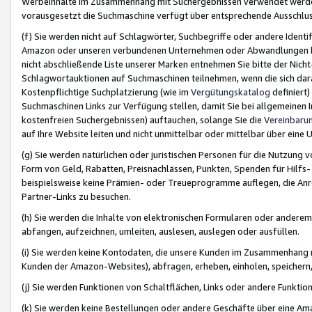
Werbeinhalte im Zusammenhang mit Suchergebnissen verwendet werden,
vorausgesetzt die Suchmaschine verfügt über entsprechende Ausschlu
(f) Sie werden nicht auf Schlagwörter, Suchbegriffe oder andere Ident
Amazon oder unseren verbundenen Unternehmen oder Abwandlungen bzw
nicht abschließende Liste unserer Marken entnehmen Sie bitte der Nich
Schlagwortauktionen auf Suchmaschinen teilnehmen, wenn die sich da
Kostenpflichtige Suchplatzierung (wie im
Vergütungskatalog
definiert
Suchmaschinen Links zur Verfügung stellen, damit Sie bei allgemeinen I
kostenfreien Suchergebnissen) auftauchen, solange Sie die
Vereinbaru
auf Ihre Website leiten und nicht unmittelbar oder mittelbar über eine
(g) Sie werden natürlichen oder juristischen Personen für die Nutzung 
Form von Geld, Rabatten, Preisnachlässen, Punkten, Spenden für Hilfs
beispielsweise keine Prämien- oder Treueprogramme auflegen, die Anrei
Partner-Links zu besuchen.
(h) Sie werden die Inhalte von elektronischen Formularen oder anderem M
abfangen, aufzeichnen, umleiten, auslesen, auslegen oder ausfüllen.
(i) Sie werden keine Kontodaten, die unsere Kunden im Zusammenhang 
Kunden der Amazon-Websites), abfragen, erheben, einholen, speichern,
(j) Sie werden Funktionen von Schaltflächen, Links oder andere Funkti
(k) Sie werden keine Bestellungen oder andere Geschäfte über eine Ama