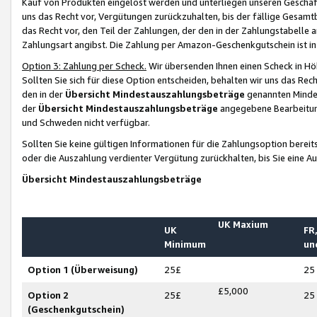
Kauf von Produkten eingelöst werden und unterliegen unseren Geschäf
uns das Recht vor, Vergütungen zurückzuhalten, bis der fällige Gesamt
das Recht vor, den Teil der Zahlungen, der den in der Zahlungstabelle 
Zahlungsart angibst. Die Zahlung per Amazon-Geschenkgutschein ist in
Option 3: Zahlung per Scheck.
Wir übersenden Ihnen einen Scheck in Höh
Sollten Sie sich für diese Option entscheiden, behalten wir uns das Rec
den in der
Übersicht Mindestauszahlungsbeträge
genannten Mindest
der
Übersicht Mindestauszahlungsbeträge
angegebene Bearbeitung
und Schweden nicht verfügbar.
Sollten Sie keine gültigen Informationen für die Zahlungsoption bereit
oder die Auszahlung verdienter Vergütung zurückhalten, bis Sie eine A
Übersicht Mindestauszahlungsbeträge
UK Maxium
UK
FR,
Minimum
un
Option 1 (Überweisung)
25£
25
£5,000
Option 2
25£
25
(Geschenkgutschein)