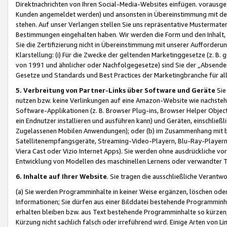
Direktnachrichten von Ihren Social-Media-Websites einfügen. vorausg
Kunden angemeldet werden) und ansonsten in Übereinstimmung mit der
stehen. Auf unser Verlangen stellen Sie uns repräsentative Mustermater
Bestimmungen eingehalten haben. Wir werden die Form und den Inhalt, di
Sie die Zertifizierung nicht in Übereinstimmung mit unserer Aufforderu
Klarstellung: (i) Für die Zwecke der geltenden Marketinggesetze (z. 
von 1991 und ähnlicher oder Nachfolgegesetze) sind Sie der „Absender“ j
Gesetze und Standards und Best Practices der Marketingbranche für 
5. Verbreitung von Partner-Links über Software und Geräte
Sie
nutzen bzw. keine Verlinkungen auf eine Amazon-Website wie nachsteh
Software-Applikationen (z. B. Browser Plug-ins, Browser Helper Objec
ein Endnutzer installieren und ausführen kann) und Geräten, einschlie
Zugelassenen Mobilen Anwendungen); oder (b) im Zusammenhang mit bzw.
Satellitenempfangsgeräte, Streaming-Video-Playern, Blu-Ray-Playern 
Viera Cast oder Vizio Internet Apps). Sie werden ohne ausdrückliche v
Entwicklung von Modellen des maschinellen Lernens oder verwandter 
6. Inhalte auf Ihrer Website
. Sie tragen die ausschließliche Verantwo
(a) Sie werden Programminhalte in keiner Weise ergänzen, löschen oder
Informationen; Sie dürfen aus einer Bilddatei bestehende Programminhal
erhalten bleiben bzw. aus Text bestehende Programminhalte so kürzen, 
Kürzung nicht sachlich falsch oder irreführend wird. Einige Arten von L