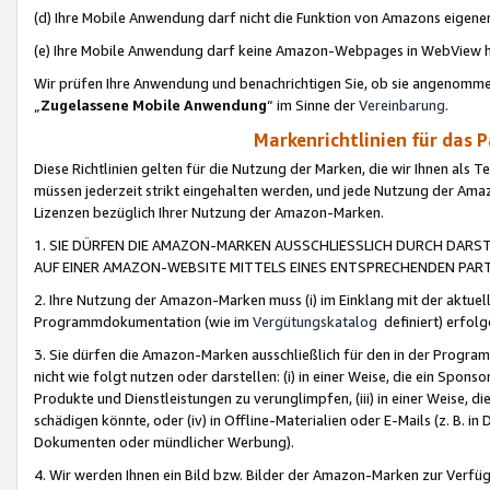
(d) Ihre Mobile Anwendung darf nicht die Funktion von Amazons eige
(e) Ihre Mobile Anwendung darf keine Amazon-Webpages in WebView 
Wir prüfen Ihre Anwendung und benachrichtigen Sie, ob sie angenomm
„
Zugelassene Mobile Anwendung
“ im Sinne der
Vereinbarung
.
Markenrichtlinien für das 
Diese Richtlinien gelten für die Nutzung der Marken, die wir Ihnen als 
müssen jederzeit strikt eingehalten werden, und jede Nutzung der Ama
Lizenzen bezüglich Ihrer Nutzung der Amazon-Marken.
1. SIE DÜRFEN DIE AMAZON-MARKEN AUSSCHLIESSLICH DURCH DARS
AUF EINER AMAZON-WEBSITE MITTELS EINES ENTSPRECHENDEN PART
2. Ihre Nutzung der Amazon-Marken muss (i) im Einklang mit der aktuells
Programmdokumentation (wie im
Vergütungskatalog
definiert) erfolg
3. Sie dürfen die Amazon-Marken ausschließlich für den in der Progr
nicht wie folgt nutzen oder darstellen: (i) in einer Weise, die ein Spo
Produkte und Dienstleistungen zu verunglimpfen, (iii) in einer Weise
schädigen könnte, oder (iv) in Offline-Materialien oder E-Mails (z. B.
Dokumenten oder mündlicher Werbung).
4. Wir werden Ihnen ein Bild bzw. Bilder der Amazon-Marken zur Verfüg