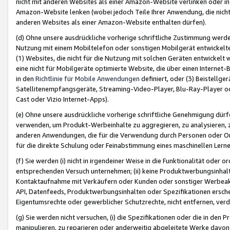
nicht mit anderen Websites als einer Amazon-Website verlinken oder i
Amazon-Website lenken (wobei jedoch Teile Ihrer Anwendung, die nich
anderen Websites als einer Amazon-Website enthalten dürfen).
(d) Ohne unsere ausdrückliche vorherige schriftliche Zustimmung werd
Nutzung mit einem Mobiltelefon oder sonstigen Mobilgerät entwickelt
(1) Websites, die nicht für die Nutzung mit solchen Geräten entwickelt
eine nicht für Mobilgeräte optimierte Website, die über einen Interne
in den
Richtlinie für Mobile Anwendungen
definiert, oder (3) Beistellge
Satellitenempfangsgeräte, Streaming-Video-Player, Blu-Ray-Player ode
Cast oder Vizio Internet-Apps).
(e) Ohne unsere ausdrückliche vorherige schriftliche Genehmigung dürfe
verwenden, um Produkt-Werbeinhalte zu aggregieren, zu analysieren, 
anderen Anwendungen, die für die Verwendung durch Personen oder Or
für die direkte Schulung oder Feinabstimmung eines maschinellen Lern
(f) Sie werden (i) nicht in irgendeiner Weise in die Funktionalität ode
entsprechenden Versuch unternehmen; (ii) keine Produktwerbungsinha
Kontaktaufnahme mit Verkäufern oder Kunden oder sonstiger Werbeaktiv
API, Datenfeeds, Produktwerbungsinhalten oder Spezifikationen erschei
Eigentumsrechte oder gewerblicher Schutzrechte, nicht entfernen, verd
(g) Sie werden nicht versuchen, (i) die Spezifikationen oder die in de
manipulieren, zu reparieren oder anderweitig abgeleitete Werke davon z