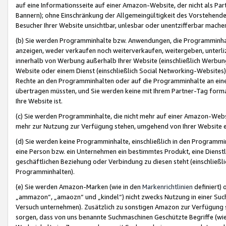
auf eine Informationsseite auf einer Amazon-Website, der nicht als Part
Bannern); ohne Einschränkung der Allgemeingültigkeit des Vorstehende
Besucher Ihrer Website unsichtbar, unlesbar oder unentzifferbar mache
(b) Sie werden Programminhalte bzw. Anwendungen, die Programminhalt
anzeigen, weder verkaufen noch weiterverkaufen, weitergeben, unterli
innerhalb von Werbung außerhalb Ihrer Website (einschließlich Werbun
Website oder einem Dienst (einschließlich Social Networking-Website
Rechte an den Programminhalten oder auf die Programminhalte an eine a
übertragen müssten, und Sie werden keine mit Ihrem Partner-Tag formati
Ihre Website ist.
(c) Sie werden Programminhalte, die nicht mehr auf einer Amazon-Websit
mehr zur Nutzung zur Verfügung stehen, umgehend von Ihrer Website e
(d) Sie werden keine Programminhalte, einschließlich in den Programmin
eine Person bzw. ein Unternehmen ein bestimmtes Produkt, eine Dienstle
geschäftlichen Beziehung oder Verbindung zu diesen steht (einschließli
Programminhalten).
(e) Sie werden Amazon-Marken (wie in den
Markenrichtlinien
definiert) 
„ammazon“, „amaozn“ und „kindel“) nicht zwecks Nutzung in einer Suc
Versuch unternehmen). Zusätzlich zu sonstigen Amazon zur Verfügung 
sorgen, dass von uns benannte Suchmaschinen Geschützte Begriffe (wie 