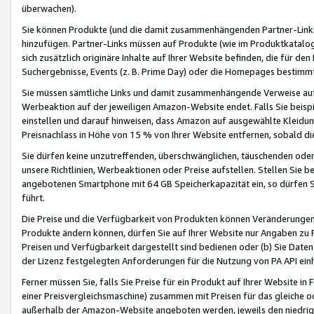
überwachen).
Sie können Produkte (und die damit zusammenhängenden Partner-Links)
hinzufügen. Partner-Links müssen auf Produkte (wie im Produktkatalog de
sich zusätzlich originäre Inhalte auf Ihrer Website befinden, die für 
Suchergebnisse, Events (z. B. Prime Day) oder die Homepages bestimmte
Sie müssen sämtliche Links und damit zusammenhängende Verweise auf z
Werbeaktion auf der jeweiligen Amazon-Website endet. Falls Sie beisp
einstellen und darauf hinweisen, dass Amazon auf ausgewählte Kleidun
Preisnachlass in Höhe von 15 % von Ihrer Website entfernen, sobald di
Sie dürfen keine unzutreffenden, überschwänglichen, täuschenden od
unsere Richtlinien, Werbeaktionen oder Preise aufstellen. Stellen Sie 
angebotenen Smartphone mit 64 GB Speicherkapazität ein, so dürfen S
führt.
Die Preise und die Verfügbarkeit von Produkten können Veränderungen 
Produkte ändern können, dürfen Sie auf Ihrer Website nur Angaben zu P
Preisen und Verfügbarkeit dargestellt sind bedienen oder (b) Sie Daten
der Lizenz festgelegten Anforderungen für die Nutzung von PA API einh
Ferner müssen Sie, falls Sie Preise für ein Produkt auf Ihrer Website in 
einer Preisvergleichsmaschine) zusammen mit Preisen für das gleiche o
außerhalb der Amazon-Website angeboten werden, jeweils den niedrigst