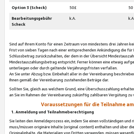
Option 3 (Scheck)
50£
50
Bearbeitungsgebühr
k.A.
k.A
Scheck
Sind auf Ihrem Konto für einen Zeitraum von mindestens drei Jahren kein
Frist von sieben Tagen nach einer entsprechenden Ankündigung die für
Schlussbetrag zurückzuhalten, der dem in der Übersicht Mindestausz
Mindestauszahlungsbetrag entspricht. Ferner können eine etwaig aufg
unterliegen oder durch geltende Verjährungsfristen verfallen.
An Sie unter Abzug bzw. Einbehalt aller in der Vereinbarung beschrieb
Ihnen gemäß der Vereinbarung zustehenden Beträge dar.
Sollten Sie, gleich aus welchem Grund, eine Überschusszahlung erhalte
an Sie im Rahmen der Vereinbarung zukünftig zahlbaren Vergütung zu 
Voraussetzungen für die Teilnahme a
1. Anmeldung und Teilnahmeberechtigung
Sie leiten den Anmeldeprozess ein, indem Sie einen vollständigen und 
muss/müssen originäre Inhalte (original content) enthalten und über d
Originalinhalte, die Materialien von Dritten verwenden, müssen wese