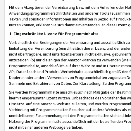
Mit dem Akzeptieren der Vereinbarung bzw. mit dem Aufrufen oder Nutz
Anwendungsprogrammierschnittstellen und anderer Tools (zusammen die
Texten und sonstigen Informationen und Inhalten in Bezug auf Produkte
nutzen können, erklären Sie sich damit einverstanden, an diese Lizenz 
1. Eingeschränkte Lizenz für Programminhalte
Vorbehaltlich der Bedingungen der Vereinbarung und ausschließlich z
Einhaltung der Vereinbarung (einschließlich dieser Lizenz und der ande
nicht übertragbare, nicht unterlizenzierbare, nicht exklusive, gebühren
anzuzeigen; (b) nur diejenigen der Amazon-Marken zu verwenden (wie in 
Programminhalte, ausschließlich auf Ihrer Website und in Übereinstimmu
API, Datenfeeds und Produkt-Werbeinhalte ausschließlich gemäß den Spe
Kopieren oder andere Verwenden von Programminhalten zugunsten Dri
Sammeln und Extrahieren von Daten. Zur Klarstellung: Zu den Program
Sie werden Programminhalte ausschließlich nach Maßgabe der Besti
hiermit eingeräumten Lizenz nutzen. Unbeschadet des Vorstehenden we
Umsätze auf eine Amazon-Website zu leiten, und werden Programminhal
Verbindung mit Programminhalten Besucher auf andere Websites als ein
unmittelbarem Zusammenhang mit den Programminhalten stehen, Links z
Nutzung der Programminhalte ausschließlich mit der betreffenden Pr
nicht mit einer anderen Webpage verlinken.