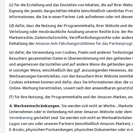
(c) für die Erstellung und das Einstellen von Inhalten, die auf Ihrer We
Eignung der jeweils dargestellten Inhalte (einschließlich sämtlicher 
Informationen, die Sie in einen Partner-Link aufnehmen oder mit diese
(d) dafür, dass die Nutzung der Programminhalte, Ihrer Website und des 
Verletzung oder missbräuchliche Ausübung unserer Rechte bzw. der Recht
Markenrechte, Datenschutzrechte, Veröffentlichungsrechte oder anderer
Einhaltung der
Amazon Anti-Fälschungsrichtlinien für das Partnerpro
(e) dafür, die Verwendung von Cookies, Pixeln und anderen Technologien
Besuchern gesammelten Daten in Übereinstimmung mit den geltenden Ge
und angemessen darzustellen und auf andere Weise die geltenden geset
in sonstiger Weise, einschließlich des ggf. anzuzeigenden Hinweises, d
Werbeanzeigen bereitstellen, von den Besuchern Ihrer Website unmitte
Cookies erkennen können und dafür, dass Sie Informationen über die v
Online-Werbung bereitstellen, soweit nach den anwendbaren gesetzlic
(f) für Ihre Nutzung, der Programminhalte und der Amazon-Marken, u
4. Werbeeinschränkungen.
Sie werden sich nicht an Werbe-, Market
Unternehmen oder in Verbindung mit einer Amazon-Website oder dem Pa
Vereinbarung
gestattet sind. Sie werden sich nicht an Werbeaktivitäten
Logos von uns oder unseren Partnern (einschließlich Amazon-Marken), 
E-Books, physischen Postsendungen, physischen Dokumenten oder in 