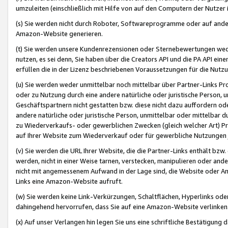
umzuleiten (einschließlich mit Hilfe von auf den Computern der Nutzer i
(s) Sie werden nicht durch Roboter, Softwareprogramme oder auf andere
Amazon-Website generieren.
(t) Sie werden unsere Kundenrezensionen oder Sternebewertungen wed
nutzen, es sei denn, Sie haben über die Creators API und die PA API e
erfüllen die in der Lizenz beschriebenen Voraussetzungen für die Nutzu
(u) Sie werden weder unmittelbar noch mittelbar über Partner-Links P
oder zu Nutzung durch eine andere natürliche oder juristische Person,
Geschäftspartnern nicht gestatten bzw. diese nicht dazu auffordern od
andere natürliche oder juristische Person, unmittelbar oder mittelbar
zu Wiederverkaufs- oder gewerblichen Zwecken (gleich welcher Art) 
auf Ihrer Website zum Wiederverkauf oder für gewerbliche Nutzungen 
(v) Sie werden die URL Ihrer Website, die die Partner-Links enthält b
werden, nicht in einer Weise tarnen, verstecken, manipulieren oder and
nicht mit angemessenem Aufwand in der Lage sind, die Website oder A
Links eine Amazon-Website aufruft.
(w) Sie werden keine Link-Verkürzungen, Schaltflächen, Hyperlinks ode
dahingehend hervorrufen, dass Sie auf eine Amazon-Website verlinken
(x) Auf unser Verlangen hin legen Sie uns eine schriftliche Bestätigung