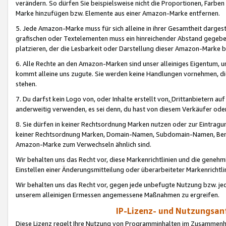
verändern. So dürfen Sie beispielsweise nicht die Proportionen, Farb
Marke hinzufügen bzw. Elemente aus einer Amazon-Marke entfernen.
5. Jede Amazon-Marke muss für sich alleine in ihrer Gesamtheit darge
grafischen oder Textelementen muss ein hinreichender Abstand gegebe
platzieren, der die Lesbarkeit oder Darstellung dieser Amazon-Marke b
6. Alle Rechte an den Amazon-Marken sind unser alleiniges Eigentum, 
kommt alleine uns zugute. Sie werden keine Handlungen vornehmen, 
stehen.
7. Du darfst kein Logo von, oder Inhalte erstellt von,
Drittanbietern au
anderweitig verwenden, es sei denn, du hast von diesem Verkäufer oder
8. Sie dürfen in keiner Rechtsordnung Marken nutzen oder zur Eintragu
keiner Rechtsordnung Marken, Domain-Namen, Subdomain-Namen, Benu
Amazon-Marke zum Verwechseln ähnlich sind.
Wir behalten uns das Recht vor, diese Markenrichtlinien und die gene
Einstellen einer Änderungsmitteilung oder überarbeiteter Markenricht
Wir behalten uns das Recht vor, gegen jede unbefugte Nutzung bzw. jede 
unserem alleinigen Ermessen angemessene Maßnahmen zu ergreifen.
IP-Lizenz- und Nutzungsan
Diese Lizenz regelt Ihre Nutzung von Programminhalten im Zusammen