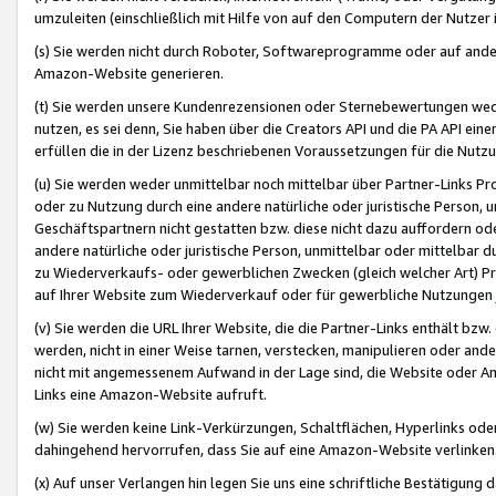
umzuleiten (einschließlich mit Hilfe von auf den Computern der Nutzer i
(s) Sie werden nicht durch Roboter, Softwareprogramme oder auf andere
Amazon-Website generieren.
(t) Sie werden unsere Kundenrezensionen oder Sternebewertungen wed
nutzen, es sei denn, Sie haben über die Creators API und die PA API e
erfüllen die in der Lizenz beschriebenen Voraussetzungen für die Nutzu
(u) Sie werden weder unmittelbar noch mittelbar über Partner-Links P
oder zu Nutzung durch eine andere natürliche oder juristische Person,
Geschäftspartnern nicht gestatten bzw. diese nicht dazu auffordern od
andere natürliche oder juristische Person, unmittelbar oder mittelbar
zu Wiederverkaufs- oder gewerblichen Zwecken (gleich welcher Art) 
auf Ihrer Website zum Wiederverkauf oder für gewerbliche Nutzungen 
(v) Sie werden die URL Ihrer Website, die die Partner-Links enthält b
werden, nicht in einer Weise tarnen, verstecken, manipulieren oder and
nicht mit angemessenem Aufwand in der Lage sind, die Website oder A
Links eine Amazon-Website aufruft.
(w) Sie werden keine Link-Verkürzungen, Schaltflächen, Hyperlinks ode
dahingehend hervorrufen, dass Sie auf eine Amazon-Website verlinken
(x) Auf unser Verlangen hin legen Sie uns eine schriftliche Bestätigung