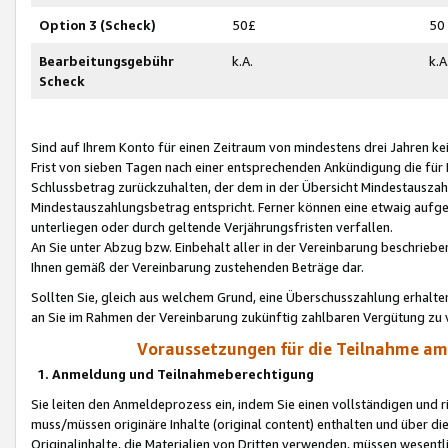
Option 3 (Scheck)
50£
50
Bearbeitungsgebühr
k.A.
k.A
Scheck
Sind auf Ihrem Konto für einen Zeitraum von mindestens drei Jahren kein
Frist von sieben Tagen nach einer entsprechenden Ankündigung die für
Schlussbetrag zurückzuhalten, der dem in der Übersicht Mindestausz
Mindestauszahlungsbetrag entspricht. Ferner können eine etwaig aufg
unterliegen oder durch geltende Verjährungsfristen verfallen.
An Sie unter Abzug bzw. Einbehalt aller in der Vereinbarung beschrieb
Ihnen gemäß der Vereinbarung zustehenden Beträge dar.
Sollten Sie, gleich aus welchem Grund, eine Überschusszahlung erhalte
an Sie im Rahmen der Vereinbarung zukünftig zahlbaren Vergütung zu 
Voraussetzungen für die Teilnahme a
1. Anmeldung und Teilnahmeberechtigung
Sie leiten den Anmeldeprozess ein, indem Sie einen vollständigen und 
muss/müssen originäre Inhalte (original content) enthalten und über d
Originalinhalte, die Materialien von Dritten verwenden, müssen wese