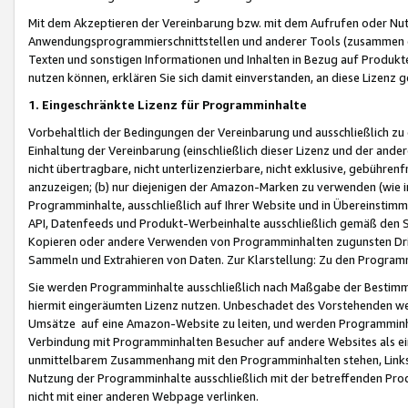
Mit dem Akzeptieren der Vereinbarung bzw. mit dem Aufrufen oder Nutz
Anwendungsprogrammierschnittstellen und anderer Tools (zusammen die
Texten und sonstigen Informationen und Inhalten in Bezug auf Produkte
nutzen können, erklären Sie sich damit einverstanden, an diese Lizenz 
1. Eingeschränkte Lizenz für Programminhalte
Vorbehaltlich der Bedingungen der Vereinbarung und ausschließlich z
Einhaltung der Vereinbarung (einschließlich dieser Lizenz und der ande
nicht übertragbare, nicht unterlizenzierbare, nicht exklusive, gebühren
anzuzeigen; (b) nur diejenigen der Amazon-Marken zu verwenden (wie in 
Programminhalte, ausschließlich auf Ihrer Website und in Übereinstimmu
API, Datenfeeds und Produkt-Werbeinhalte ausschließlich gemäß den Spe
Kopieren oder andere Verwenden von Programminhalten zugunsten Dri
Sammeln und Extrahieren von Daten. Zur Klarstellung: Zu den Program
Sie werden Programminhalte ausschließlich nach Maßgabe der Besti
hiermit eingeräumten Lizenz nutzen. Unbeschadet des Vorstehenden we
Umsätze auf eine Amazon-Website zu leiten, und werden Programminhal
Verbindung mit Programminhalten Besucher auf andere Websites als ein
unmittelbarem Zusammenhang mit den Programminhalten stehen, Links z
Nutzung der Programminhalte ausschließlich mit der betreffenden Pr
nicht mit einer anderen Webpage verlinken.