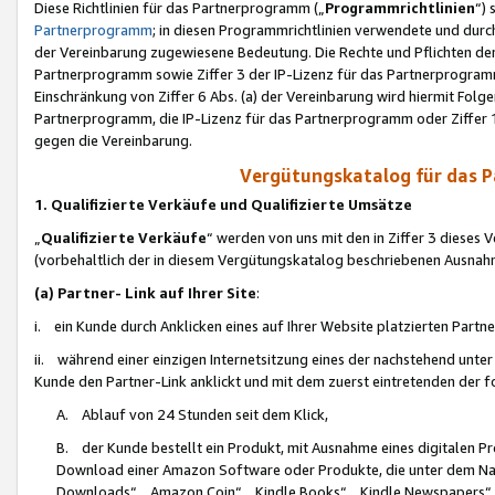
Diese Richtlinien für das Partnerprogramm („
Programmrichtlinien
“)
Partnerprogramm
; in diesen Programmrichtlinien verwendete und durch
der Vereinbarung zugewiesene Bedeutung. Die Rechte und Pflichten de
Partnerprogramm sowie Ziffer 3 der IP-Lizenz für das Partnerprogram
Einschränkung von Ziffer 6 Abs. (a) der Vereinbarung wird hiermit Fol
Partnerprogramm, die IP-Lizenz für das Partnerprogramm oder Ziffer 1
gegen die Vereinbarung.
Vergütungskatalog für das 
1. Qualifizierte Verkäufe und Qualifizierte Umsätze
„
Qualifizierte Verkäufe
“ werden von uns mit den in Ziffer 3 diese
(vorbehaltlich der in diesem Vergütungskatalog beschriebenen Ausnah
(a) Partner- Link auf Ihrer Site
:
i. ein Kunde durch Anklicken eines auf Ihrer Website platzierten Part
ii. während einer einzigen Internetsitzung eines der nachstehend unter (i)
Kunde den Partner-Link anklickt und mit dem zuerst eintretenden der f
A. Ablauf von 24 Stunden seit dem Klick,
B. der Kunde bestellt ein Produkt, mit Ausnahme eines digitalen P
Download einer Amazon Software oder Produkte, die unter dem N
Downloads“, „Amazon Coin“, „Kindle Books“, „Kindle Newspapers“, „