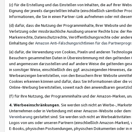
(c) für die Erstellung und das Einstellen von Inhalten, die auf Ihrer We
Eignung der jeweils dargestellten Inhalte (einschließlich sämtlicher 
Informationen, die Sie in einen Partner-Link aufnehmen oder mit diese
(d) dafür, dass die Nutzung der Programminhalte, Ihrer Website und des 
Verletzung oder missbräuchliche Ausübung unserer Rechte bzw. der Recht
Markenrechte, Datenschutzrechte, Veröffentlichungsrechte oder anderer
Einhaltung der
Amazon Anti-Fälschungsrichtlinien für das Partnerpro
(e) dafür, die Verwendung von Cookies, Pixeln und anderen Technologien
Besuchern gesammelten Daten in Übereinstimmung mit den geltenden Ge
und angemessen darzustellen und auf andere Weise die geltenden geset
in sonstiger Weise, einschließlich des ggf. anzuzeigenden Hinweises, d
Werbeanzeigen bereitstellen, von den Besuchern Ihrer Website unmitte
Cookies erkennen können und dafür, dass Sie Informationen über die v
Online-Werbung bereitstellen, soweit nach den anwendbaren gesetzlic
(f) für Ihre Nutzung, der Programminhalte und der Amazon-Marken, u
4. Werbeeinschränkungen.
Sie werden sich nicht an Werbe-, Market
Unternehmen oder in Verbindung mit einer Amazon-Website oder dem Pa
Vereinbarung
gestattet sind. Sie werden sich nicht an Werbeaktivitäten
Logos von uns oder unseren Partnern (einschließlich Amazon-Marken), 
E-Books, physischen Postsendungen, physischen Dokumenten oder in 