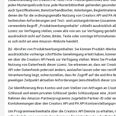
jeden Musterquellcode bzw. jede Musterbibliothek geltenden gesonder
auch Spezifikationen, Benutzerhandbücher, Anleitungen, Begleitmaterial
denen die für die ordnungsgemäße Nutzung von Creators API und PA A
technischen Anforderungen und Test- und Leistungskriterien (zusammen
verwendete Begriff „Produktwerbungsinhalte“ schließt ausdrücklich al
Lizenz zur Verfügung stellen, sowie alle von uns zur Verfügung gestel
ausdrücklich nicht auf Daten, Bilder, Texte oder sonstige Informatione
es sich nicht um eine Amazon-Website handelt.
(b) Abrufen von Produktwerbungsinhalten. Sie können Produkt-Werbein
ausdrückliche vorherige schriftliche Genehmigung erteilt haben, könn
wir über die Creators API Feeds zur Verfügung stellen. Wenn Sie Produk
Nutzung von Datenfeeds dieser Lizenz. Sie erkennen an, dass wir Creat
API oder Datenfeeds jederzeit ändern, auslaufen lassen oder neu veröffe
Verantwortung liegt, sicherzustellen, dass Ihr Zugriff auf die und Ihr
jeweiligen Zeitpunkt aktuellen Anforderungen (einschließlich dieser Liz
Zur Identifizierung Ihres Kontos und zum Stellen von Anfragen an Crea
Schlüssel und einem privaten Schlüssel (jedes Schlüsselpaar eine „Kon
Rahmen des Amazon-Partnerprogramms zugeteilte Partner-ID oder ein
Kontokennungen über den Creators API und PA API Kontoerstellungspro
Um Programmwerbeinhalte über die Creators API Dienste zu erhalten, m