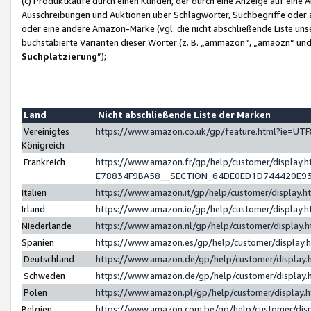
(c) Produktkäufe durch einen Kunden, der durch eine Anzeige auf eine 
Ausschreibungen und Auktionen über Schlagwörter, Suchbegriffe oder 
oder eine andere Amazon-Marke (vgl. die nicht abschließende Liste un
buchstabierte Varianten dieser Wörter (z. B. „ammazon“, „amaozn“ und „
Suchplatzierung
”);
Land
Nicht abschließende Liste der Marken
Vereinigtes
https://www.amazon.co.uk/gp/feature.html?ie=U
Königreich
Frankreich
https://www.amazon.fr/gp/help/customer/displa
E78834F9BA58__SECTION_64DE0ED1D744420E9
Italien
https://www.amazon.it/gp/help/customer/display
Irland
https://www.amazon.ie/gp/help/customer/displa
Niederlande
https://www.amazon.nl/gp/help/customer/display
Spanien
https://www.amazon.es/gp/help/customer/display
Deutschland
https://www.amazon.de/gp/help/customer/displa
Schweden
https://www.amazon.de/gp/help/customer/displa
Polen
https://www.amazon.pl/gp/help/customer/display
Belgien
https://www.amazon.com.be/gp/help/customer/d