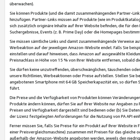
überwachen).
Sie können Produkte (und die damit zusammenhängenden Partner-Links)
hinzufügen. Partner-Links müssen auf Produkte (wie im Produktkatalog de
sich zusätzlich originäre Inhalte auf Ihrer Website befinden, die für 
Suchergebnisse, Events (z. B. Prime Day) oder die Homepages bestimmte
Sie müssen sämtliche Links und damit zusammenhängende Verweise auf z
Werbeaktion auf der jeweiligen Amazon-Website endet. Falls Sie beisp
einstellen und darauf hinweisen, dass Amazon auf ausgewählte Kleidun
Preisnachlass in Höhe von 15 % von Ihrer Website entfernen, sobald di
Sie dürfen keine unzutreffenden, überschwänglichen, täuschenden od
unsere Richtlinien, Werbeaktionen oder Preise aufstellen. Stellen Sie 
angebotenen Smartphone mit 64 GB Speicherkapazität ein, so dürfen S
führt.
Die Preise und die Verfügbarkeit von Produkten können Veränderungen 
Produkte ändern können, dürfen Sie auf Ihrer Website nur Angaben zu P
Preisen und Verfügbarkeit dargestellt sind bedienen oder (b) Sie Daten
der Lizenz festgelegten Anforderungen für die Nutzung von PA API einh
Ferner müssen Sie, falls Sie Preise für ein Produkt auf Ihrer Website in 
einer Preisvergleichsmaschine) zusammen mit Preisen für das gleiche o
außerhalb der Amazon-Website angeboten werden, jeweils den niedrigst