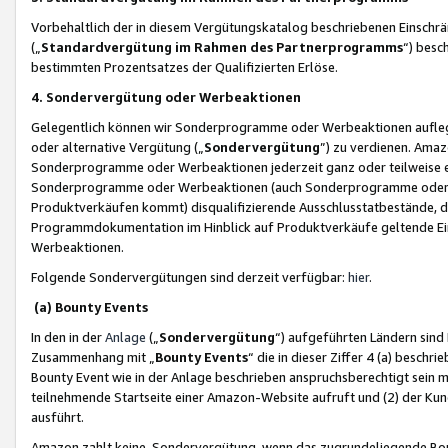
Vorbehaltlich der in diesem Vergütungskatalog beschriebenen Einschr
(„
Standardvergütung im Rahmen des Partnerprogramms
“) besc
bestimmten Prozentsatzes der Qualifizierten Erlöse.
4. Sondervergütung oder Werbeaktionen
Gelegentlich können wir Sonderprogramme oder Werbeaktionen auflegen,
oder alternative Vergütung („
Sondervergütung
”) zu verdienen. Amazo
Sonderprogramme oder Werbeaktionen jederzeit ganz oder teilweise einz
Sonderprogramme oder Werbeaktionen (auch Sonderprogramme oder We
Produktverkäufen kommt) disqualifizierende Ausschlusstatbestände, di
Programmdokumentation im Hinblick auf Produktverkäufe geltende E
Werbeaktionen.
Folgende Sondervergütungen sind derzeit verfügbar:
hier
.
(a) Bounty Events
In den in der
Anlage
(„
Sondervergütung
“) aufgeführten Ländern sind
Zusammenhang mit „
Bounty Events
“ die in dieser Ziffer 4 (a) besch
Bounty Event wie in der Anlage beschrieben anspruchsberechtigt sein mu
teilnehmende Startseite einer Amazon-Website aufruft und (2) der Kun
ausführt.
Amazon zahlt keine Sondervergütung, wenn das zugrundeliegende Boun