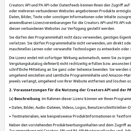
Creators API und PA API oder Datenfeeds können Ihnen den Zugriff auf D
oder mehreren verbundenen Websites angebotenen Produkte ermögliche
Daten, Bilder, Texte oder sonstigen Informationen oder Inhalte zuzugre
anwendbaren Lizenzvereinbarungen für die Creators API und PA API od
diesen verbundenen Websites zur Verfügung gestellt werden.
Sie dürfen den Programminhalt nicht dazu verwenden, geistiges Eigent
verletzen. Sie dürfen Programminhalte nicht verwenden, um direkt ode
maschinelles Lernen oder verwandte Technologien zu entwickeln oder zu
Die Lizenz endet mit sofortiger Wirkung automatisch, wenn Sie zu irg
Vergütungskatalog definiert) nicht rechtzeitig erfüllen bzw. ansonsten
schriftliche Mitteilung an Sie ganz oder teilweise beenden. Sie werden
umgehend einstellen und sämtliche Programminhalte und Amazon-Marke
jeweils verlangt, umgehend von Ihrer Website entfernen und löschen od
2. Voraussetzungen für die Nutzung der Creators API und der P
(a)
Beschreibung
. Im Rahmen dieser Lizenz können wir Ihnen Programmi
• Daten, Bilder, Audio-Dateien, Videos, Logos, Benutzerschnittstellen-
• Textmaterialien, wie beispielsweise Produktinformationen in Textfor
Neben den vorstehenden Produktwerbungsinhalten und dem Zugriff auf 
Zusammenhang mit Creators API und PA API Musterquellcodes und -bibli