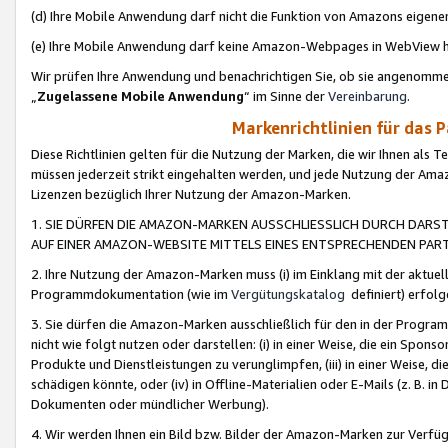
(d) Ihre Mobile Anwendung darf nicht die Funktion von Amazons eige
(e) Ihre Mobile Anwendung darf keine Amazon-Webpages in WebView 
Wir prüfen Ihre Anwendung und benachrichtigen Sie, ob sie angenomm
„
Zugelassene Mobile Anwendung
“ im Sinne der
Vereinbarung
.
Markenrichtlinien für das 
Diese Richtlinien gelten für die Nutzung der Marken, die wir Ihnen als 
müssen jederzeit strikt eingehalten werden, und jede Nutzung der Ama
Lizenzen bezüglich Ihrer Nutzung der Amazon-Marken.
1. SIE DÜRFEN DIE AMAZON-MARKEN AUSSCHLIESSLICH DURCH DARS
AUF EINER AMAZON-WEBSITE MITTELS EINES ENTSPRECHENDEN PART
2. Ihre Nutzung der Amazon-Marken muss (i) im Einklang mit der aktuells
Programmdokumentation (wie im
Vergütungskatalog
definiert) erfolg
3. Sie dürfen die Amazon-Marken ausschließlich für den in der Progr
nicht wie folgt nutzen oder darstellen: (i) in einer Weise, die ein Spo
Produkte und Dienstleistungen zu verunglimpfen, (iii) in einer Weise
schädigen könnte, oder (iv) in Offline-Materialien oder E-Mails (z. B.
Dokumenten oder mündlicher Werbung).
4. Wir werden Ihnen ein Bild bzw. Bilder der Amazon-Marken zur Verfüg