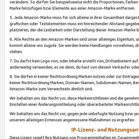
verändern. So dürfen Sie beispielsweise nicht die Proportionen, Farb
Marke hinzufügen bzw. Elemente aus einer Amazon-Marke entfernen.
5. Jede Amazon-Marke muss für sich alleine in ihrer Gesamtheit darge
grafischen oder Textelementen muss ein hinreichender Abstand gegebe
platzieren, der die Lesbarkeit oder Darstellung dieser Amazon-Marke b
6. Alle Rechte an den Amazon-Marken sind unser alleiniges Eigentum, 
kommt alleine uns zugute. Sie werden keine Handlungen vornehmen, 
stehen.
7. Du darfst kein Logo von, oder Inhalte erstellt von,
Drittanbietern au
anderweitig verwenden, es sei denn, du hast von diesem Verkäufer oder
8. Sie dürfen in keiner Rechtsordnung Marken nutzen oder zur Eintragu
keiner Rechtsordnung Marken, Domain-Namen, Subdomain-Namen, Benu
Amazon-Marke zum Verwechseln ähnlich sind.
Wir behalten uns das Recht vor, diese Markenrichtlinien und die gene
Einstellen einer Änderungsmitteilung oder überarbeiteter Markenricht
Wir behalten uns das Recht vor, gegen jede unbefugte Nutzung bzw. jede 
unserem alleinigen Ermessen angemessene Maßnahmen zu ergreifen.
IP-Lizenz- und Nutzungsan
Diese Lizenz regelt Ihre Nutzung von Programminhalten im Zusammen