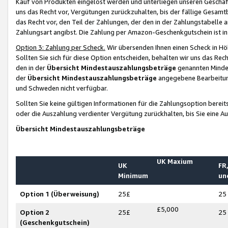
Kauf von Produkten eingelöst werden und unterliegen unseren Geschäf
uns das Recht vor, Vergütungen zurückzuhalten, bis der fällige Gesamt
das Recht vor, den Teil der Zahlungen, der den in der Zahlungstabelle 
Zahlungsart angibst. Die Zahlung per Amazon-Geschenkgutschein ist in
Option 3: Zahlung per Scheck.
Wir übersenden Ihnen einen Scheck in Höh
Sollten Sie sich für diese Option entscheiden, behalten wir uns das Rec
den in der
Übersicht Mindestauszahlungsbeträge
genannten Mindest
der
Übersicht Mindestauszahlungsbeträge
angegebene Bearbeitung
und Schweden nicht verfügbar.
Sollten Sie keine gültigen Informationen für die Zahlungsoption bereit
oder die Auszahlung verdienter Vergütung zurückhalten, bis Sie eine A
Übersicht Mindestauszahlungsbeträge
UK Maxium
UK
FR,
Minimum
un
Option 1 (Überweisung)
25£
25
£5,000
Option 2
25£
25
(Geschenkgutschein)