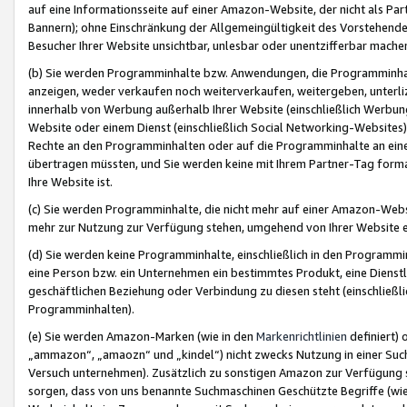
auf eine Informationsseite auf einer Amazon-Website, der nicht als Part
Bannern); ohne Einschränkung der Allgemeingültigkeit des Vorstehende
Besucher Ihrer Website unsichtbar, unlesbar oder unentzifferbar mache
(b) Sie werden Programminhalte bzw. Anwendungen, die Programminhalt
anzeigen, weder verkaufen noch weiterverkaufen, weitergeben, unterli
innerhalb von Werbung außerhalb Ihrer Website (einschließlich Werbun
Website oder einem Dienst (einschließlich Social Networking-Website
Rechte an den Programminhalten oder auf die Programminhalte an eine a
übertragen müssten, und Sie werden keine mit Ihrem Partner-Tag formati
Ihre Website ist.
(c) Sie werden Programminhalte, die nicht mehr auf einer Amazon-Websit
mehr zur Nutzung zur Verfügung stehen, umgehend von Ihrer Website e
(d) Sie werden keine Programminhalte, einschließlich in den Programmin
eine Person bzw. ein Unternehmen ein bestimmtes Produkt, eine Dienstle
geschäftlichen Beziehung oder Verbindung zu diesen steht (einschließli
Programminhalten).
(e) Sie werden Amazon-Marken (wie in den
Markenrichtlinien
definiert) 
„ammazon“, „amaozn“ und „kindel“) nicht zwecks Nutzung in einer Suc
Versuch unternehmen). Zusätzlich zu sonstigen Amazon zur Verfügung 
sorgen, dass von uns benannte Suchmaschinen Geschützte Begriffe (wie 