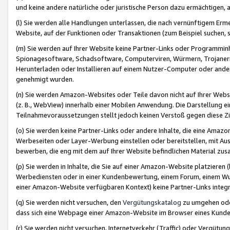
und keine andere natürliche oder juristische Person dazu ermächtigen, a
(l) Sie werden alle Handlungen unterlassen, die nach vernünftigem Erme
Website, auf der Funktionen oder Transaktionen (zum Beispiel suchen, s
(m) Sie werden auf Ihrer Website keine Partner-Links oder Programmin
Spionagesoftware, Schadsoftware, Computerviren, Würmern, Trojaner
Herunterladen oder Installieren auf einem Nutzer-Computer oder ande
genehmigt wurden.
(n) Sie werden Amazon-Websites oder Teile davon nicht auf Ihrer Websi
(z. B., WebView) innerhalb einer Mobilen Anwendung. Die Darstellung ein
Teilnahmevoraussetzungen stellt jedoch keinen Verstoß gegen diese Zif
(o) Sie werden keine Partner-Links oder andere Inhalte, die eine Am
Werbeseiten oder Layer-Werbung einstellen oder bereitstellen, mit Au
bewerben, die eng mit dem auf Ihrer Website befindlichen Material z
(p) Sie werden in Inhalte, die Sie auf einer Amazon-Website platzier
Werbediensten oder in einer Kundenbewertung, einem Forum, einem Wun
einer Amazon-Website verfügbaren Kontext) keine Partner-Links integr
(q) Sie werden nicht versuchen, den
Vergütungskatalog
zu umgehen oder
dass sich eine Webpage einer Amazon-Website im Browser eines Kunden 
(r) Sie werden nicht versuchen, Internetverkehr (Traffic) oder Vergü