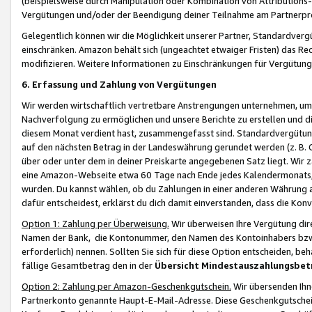
(beispielsweise durch Manipulation oder Kombination von Attributions-
Vergütungen und/oder der Beendigung deiner Teilnahme am Partnerp
Gelegentlich können wir die Möglichkeit unserer Partner, Standardv
einschränken. Amazon behält sich (ungeachtet etwaiger Fristen) das Re
modifizieren. Weitere Informationen zu Einschränkungen für Vergütung
6. Erfassung und Zahlung von Vergütungen
Wir werden wirtschaftlich vertretbare Anstrengungen unternehmen, um 
Nachverfolgung zu ermöglichen und unsere Berichte zu erstellen und di
diesem Monat verdient hast, zusammengefasst sind. Standardvergütung
auf den nächsten Betrag in der Landeswährung gerundet werden (z. B. C
über oder unter dem in deiner Preiskarte angegebenen Satz liegt. Wir
eine Amazon-Webseite etwa 60 Tage nach Ende jedes Kalendermonats, i
wurden. Du kannst wählen, ob du Zahlungen in einer anderen Währung
dafür entscheidest, erklärst du dich damit einverstanden, dass die K
Option 1: Zahlung per Überweisung.
Wir überweisen Ihre Vergütung dir
Namen der Bank, die Kontonummer, den Namen des Kontoinhabers bzw. a
erforderlich) nennen. Sollten Sie sich für diese Option entscheiden, be
fällige Gesamtbetrag den in der
Übersicht Mindestauszahlungsbet
Option 2: Zahlung per Amazon-Geschenkgutschein.
Wir übersenden Ihne
Partnerkonto genannte Haupt-E-Mail-Adresse. Diese Geschenkgutschei