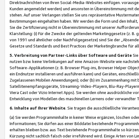
Direktnachrichten von Ihren Social-Media-Websites einfügen. vorausg
Kunden angemeldet werden) und ansonsten in Übereinstimmung mit der
stehen. Auf unser Verlangen stellen Sie uns repräsentative Mustermater
Bestimmungen eingehalten haben. Wir werden die Form und den Inhalt, di
Sie die Zertifizierung nicht in Übereinstimmung mit unserer Aufforderu
Klarstellung: (i) Für die Zwecke der geltenden Marketinggesetze (z. 
von 1991 und ähnlicher oder Nachfolgegesetze) sind Sie der „Absender“ j
Gesetze und Standards und Best Practices der Marketingbranche für 
5. Verbreitung von Partner-Links über Software und Geräte
Sie
nutzen bzw. keine Verlinkungen auf eine Amazon-Website wie nachsteh
Software-Applikationen (z. B. Browser Plug-ins, Browser Helper Objec
ein Endnutzer installieren und ausführen kann) und Geräten, einschlie
Zugelassenen Mobilen Anwendungen); oder (b) im Zusammenhang mit bzw.
Satellitenempfangsgeräte, Streaming-Video-Playern, Blu-Ray-Playern 
Viera Cast oder Vizio Internet Apps). Sie werden ohne ausdrückliche v
Entwicklung von Modellen des maschinellen Lernens oder verwandter 
6. Inhalte auf Ihrer Website
. Sie tragen die ausschließliche Verantwo
(a) Sie werden Programminhalte in keiner Weise ergänzen, löschen oder
Informationen; Sie dürfen aus einer Bilddatei bestehende Programminhal
erhalten bleiben bzw. aus Text bestehende Programminhalte so kürzen, 
Kürzung nicht sachlich falsch oder irreführend wird. Einige Arten von L