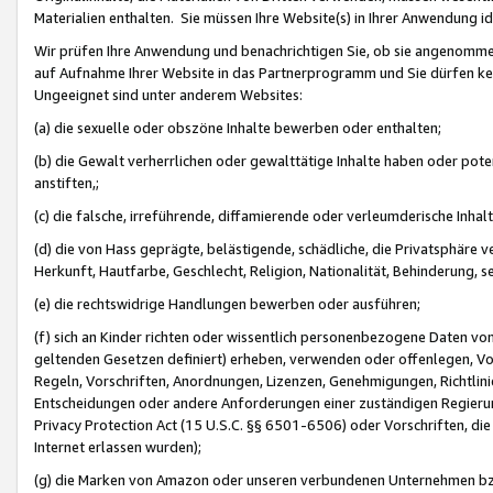
Materialien enthalten. Sie müssen Ihre Website(s) in Ihrer Anwendung ide
Wir prüfen Ihre Anwendung und benachrichtigen Sie, ob sie angenommen
auf Aufnahme Ihrer Website in das Partnerprogramm und Sie dürfen kei
Ungeeignet sind unter anderem Websites:
(a) die sexuelle oder obszöne Inhalte bewerben oder enthalten;
(b) die Gewalt verherrlichen oder gewalttätige Inhalte haben oder pot
anstiften,;
(c) die falsche, irreführende, diffamierende oder verleumderische Inha
(d) die von Hass geprägte, belästigende, schädliche, die Privatsphäre v
Herkunft, Hautfarbe, Geschlecht, Religion, Nationalität, Behinderung, 
(e) die rechtswidrige Handlungen bewerben oder ausführen;
(f) sich an Kinder richten oder wissentlich personenbezogene Daten vo
geltenden Gesetzen definiert) erheben, verwenden oder offenlegen, Vo
Regeln, Vorschriften, Anordnungen, Lizenzen, Genehmigungen, Richtlini
Entscheidungen oder andere Anforderungen einer zuständigen Regierung
Privacy Protection Act (15 U.S.C. §§ 6501-6506) oder Vorschriften, di
Internet erlassen wurden);
(g) die Marken von Amazon oder unseren verbundenen Unternehmen b