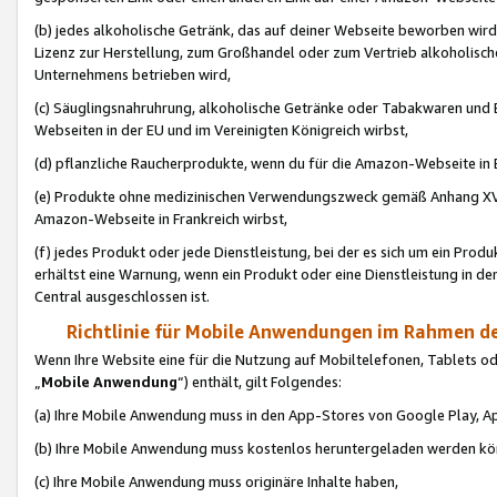
(b) jedes alkoholische Getränk, das auf deiner Webseite beworben wird
Lizenz zur Herstellung, zum Großhandel oder zum Vertrieb alkoholisch
Unternehmens betrieben wird,
(c) Säuglingsnahruhrung, alkoholische Getränke oder Tabakwaren und E
Webseiten in der EU und im Vereinigten Königreich wirbst,
(d) pflanzliche Raucherprodukte, wenn du für die Amazon-Webseite in B
(e) Produkte ohne medizinischen Verwendungszweck gemäß Anhang XVI 
Amazon-Webseite in Frankreich wirbst,
(f) jedes Produkt oder jede Dienstleistung, bei der es sich um ein Prod
erhältst eine Warnung, wenn ein Produkt oder eine Dienstleistung in de
Central ausgeschlossen ist.
Richtlinie für Mobile Anwendungen im Rahmen de
Wenn Ihre Website eine für die Nutzung auf Mobiltelefonen, Tablets 
„
Mobile Anwendung
“) enthält, gilt Folgendes:
(a) Ihre Mobile Anwendung muss in den App-Stores von Google Play, A
(b) Ihre Mobile Anwendung muss kostenlos heruntergeladen werden könn
(c) Ihre Mobile Anwendung muss originäre Inhalte haben,