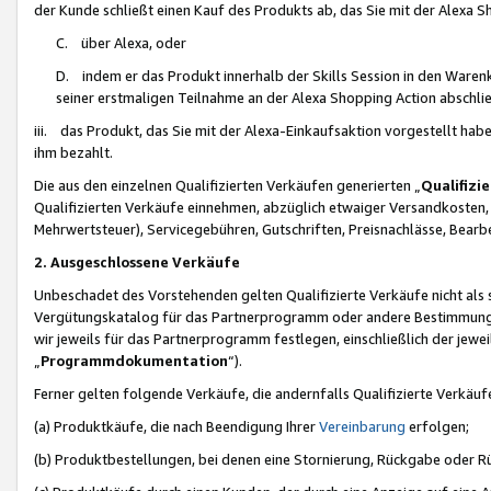
der Kunde schließt einen Kauf des Produkts ab, das Sie mit der Alexa 
C. über Alexa, oder
D. indem er das Produkt innerhalb der Skills Session in den Waren
seiner erstmaligen Teilnahme an der Alexa Shopping Action abschlie
iii. das Produkt, das Sie mit der Alexa-Einkaufsaktion vorgestellt ha
ihm bezahlt.
Die aus den einzelnen Qualifizierten Verkäufen generierten „
Qualifizi
Qualifizierten Verkäufe einnehmen, abzüglich etwaiger Versandkosten
Mehrwertsteuer), Servicegebühren, Gutschriften, Preisnachlässe, Bear
2. Ausgeschlossene Verkäufe
Unbeschadet des Vorstehenden gelten Qualifizierte Verkäufe nicht als
Vergütungskatalog für das Partnerprogramm oder andere Bestimmungen,
wir jeweils für das Partnerprogramm festlegen, einschließlich der jewe
„
Programmdokumentation
“).
Ferner gelten folgende Verkäufe, die andernfalls Qualifizierte Verkä
(a) Produktkäufe, die nach Beendigung Ihrer
Vereinbarung
erfolgen;
(b) Produktbestellungen, bei denen eine Stornierung, Rückgabe oder R