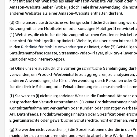
nicht mit anderen Websites als einer Amazon-Website verlinken oder i
Amazon-Website lenken (wobei jedoch Teile Ihrer Anwendung, die nich
anderen Websites als einer Amazon-Website enthalten dürfen).
(d) Ohne unsere ausdrückliche vorherige schriftliche Zustimmung werd
Nutzung mit einem Mobiltelefon oder sonstigen Mobilgerät entwickelt
(1) Websites, die nicht für die Nutzung mit solchen Geräten entwickelt
eine nicht für Mobilgeräte optimierte Website, die über einen Interne
in den
Richtlinie für Mobile Anwendungen
definiert, oder (3) Beistellge
Satellitenempfangsgeräte, Streaming-Video-Player, Blu-Ray-Player ode
Cast oder Vizio Internet-Apps).
(e) Ohne unsere ausdrückliche vorherige schriftliche Genehmigung dürfe
verwenden, um Produkt-Werbeinhalte zu aggregieren, zu analysieren, 
anderen Anwendungen, die für die Verwendung durch Personen oder Or
für die direkte Schulung oder Feinabstimmung eines maschinellen Lern
(f) Sie werden (i) nicht in irgendeiner Weise in die Funktionalität ode
entsprechenden Versuch unternehmen; (ii) keine Produktwerbungsinha
Kontaktaufnahme mit Verkäufern oder Kunden oder sonstiger Werbeaktiv
API, Datenfeeds, Produktwerbungsinhalten oder Spezifikationen erschei
Eigentumsrechte oder gewerblicher Schutzrechte, nicht entfernen, verd
(g) Sie werden nicht versuchen, (i) die Spezifikationen oder die in de
manipulieren, zu reparieren oder anderweitig abgeleitete Werke davon z