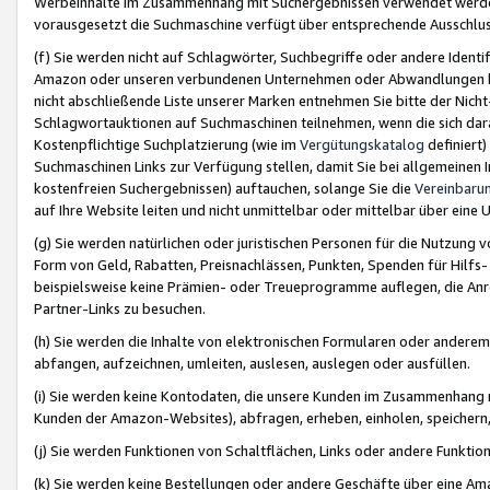
Werbeinhalte im Zusammenhang mit Suchergebnissen verwendet werden,
vorausgesetzt die Suchmaschine verfügt über entsprechende Ausschlu
(f) Sie werden nicht auf Schlagwörter, Suchbegriffe oder andere Ident
Amazon oder unseren verbundenen Unternehmen oder Abwandlungen bzw
nicht abschließende Liste unserer Marken entnehmen Sie bitte der Nich
Schlagwortauktionen auf Suchmaschinen teilnehmen, wenn die sich da
Kostenpflichtige Suchplatzierung (wie im
Vergütungskatalog
definiert
Suchmaschinen Links zur Verfügung stellen, damit Sie bei allgemeinen I
kostenfreien Suchergebnissen) auftauchen, solange Sie die
Vereinbaru
auf Ihre Website leiten und nicht unmittelbar oder mittelbar über eine
(g) Sie werden natürlichen oder juristischen Personen für die Nutzung 
Form von Geld, Rabatten, Preisnachlässen, Punkten, Spenden für Hilfs
beispielsweise keine Prämien- oder Treueprogramme auflegen, die Anrei
Partner-Links zu besuchen.
(h) Sie werden die Inhalte von elektronischen Formularen oder anderem M
abfangen, aufzeichnen, umleiten, auslesen, auslegen oder ausfüllen.
(i) Sie werden keine Kontodaten, die unsere Kunden im Zusammenhang 
Kunden der Amazon-Websites), abfragen, erheben, einholen, speichern,
(j) Sie werden Funktionen von Schaltflächen, Links oder andere Funkti
(k) Sie werden keine Bestellungen oder andere Geschäfte über eine Ama