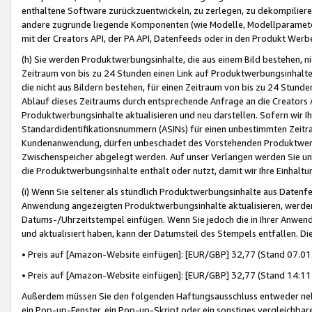
enthaltene Software zurückzuentwickeln, zu zerlegen, zu dekompilier
andere zugrunde liegende Komponenten (wie Modelle, Modellparameter
mit der Creators API, der PA API, Datenfeeds oder in den Produkt Werb
(h) Sie werden Produktwerbungsinhalte, die aus einem Bild bestehen, ni
Zeitraum von bis zu 24 Stunden einen Link auf Produktwerbungsinhalte
die nicht aus Bildern bestehen, für einen Zeitraum von bis zu 24 Stund
Ablauf dieses Zeitraums durch entsprechende Anfrage an die Creators 
Produktwerbungsinhalte aktualisieren und neu darstellen. Sofern wir Ih
Standardidentifikationsnummern (ASINs) für einen unbestimmten Zeitra
Kundenanwendung, dürfen unbeschadet des Vorstehenden Produktwerbu
Zwischenspeicher abgelegt werden. Auf unser Verlangen werden Sie un
die Produktwerbungsinhalte enthält oder nutzt, damit wir Ihre Einhalt
(i) Wenn Sie seltener als stündlich Produktwerbungsinhalte aus Datenfe
Anwendung angezeigten Produktwerbungsinhalte aktualisieren, werden 
Datums-/Uhrzeitstempel einfügen. Wenn Sie jedoch die in Ihrer Anwe
und aktualisiert haben, kann der Datumsteil des Stempels entfallen. Dies
• Preis auf [Amazon-Website einfügen]: [EUR/GBP] 32,77 (Stand 07.01.
• Preis auf [Amazon-Website einfügen]: [EUR/GBP] 32,77 (Stand 14:11 
Außerdem müssen Sie den folgenden Haftungsausschluss entweder neb
ein Pop-up-Fenster, ein Pop-up-Skript oder ein sonstiges vergleichba