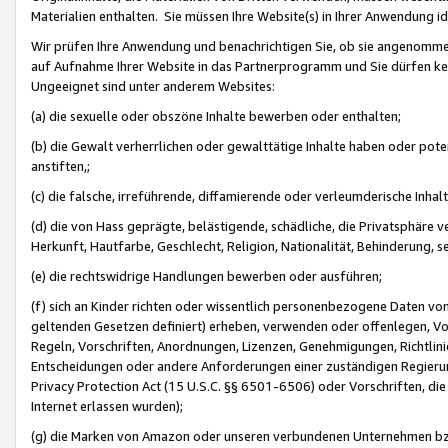
Materialien enthalten. Sie müssen Ihre Website(s) in Ihrer Anwendung ide
Wir prüfen Ihre Anwendung und benachrichtigen Sie, ob sie angenommen
auf Aufnahme Ihrer Website in das Partnerprogramm und Sie dürfen kei
Ungeeignet sind unter anderem Websites:
(a) die sexuelle oder obszöne Inhalte bewerben oder enthalten;
(b) die Gewalt verherrlichen oder gewalttätige Inhalte haben oder pot
anstiften,;
(c) die falsche, irreführende, diffamierende oder verleumderische Inha
(d) die von Hass geprägte, belästigende, schädliche, die Privatsphäre v
Herkunft, Hautfarbe, Geschlecht, Religion, Nationalität, Behinderung, 
(e) die rechtswidrige Handlungen bewerben oder ausführen;
(f) sich an Kinder richten oder wissentlich personenbezogene Daten vo
geltenden Gesetzen definiert) erheben, verwenden oder offenlegen, Vo
Regeln, Vorschriften, Anordnungen, Lizenzen, Genehmigungen, Richtlini
Entscheidungen oder andere Anforderungen einer zuständigen Regierung
Privacy Protection Act (15 U.S.C. §§ 6501-6506) oder Vorschriften, di
Internet erlassen wurden);
(g) die Marken von Amazon oder unseren verbundenen Unternehmen b