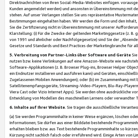
Direktnachrichten von Ihren Social-Media-Websites einfügen. vorausg
Kunden angemeldet werden) und ansonsten in Übereinstimmung mit der
stehen. Auf unser Verlangen stellen Sie uns repräsentative Mustermater
Bestimmungen eingehalten haben. Wir werden die Form und den Inhalt, di
Sie die Zertifizierung nicht in Übereinstimmung mit unserer Aufforderu
Klarstellung: (i) Für die Zwecke der geltenden Marketinggesetze (z. 
von 1991 und ähnlicher oder Nachfolgegesetze) sind Sie der „Absender“ j
Gesetze und Standards und Best Practices der Marketingbranche für 
5. Verbreitung von Partner-Links über Software und Geräte
Sie
nutzen bzw. keine Verlinkungen auf eine Amazon-Website wie nachsteh
Software-Applikationen (z. B. Browser Plug-ins, Browser Helper Objec
ein Endnutzer installieren und ausführen kann) und Geräten, einschlie
Zugelassenen Mobilen Anwendungen); oder (b) im Zusammenhang mit bzw.
Satellitenempfangsgeräte, Streaming-Video-Playern, Blu-Ray-Playern 
Viera Cast oder Vizio Internet Apps). Sie werden ohne ausdrückliche v
Entwicklung von Modellen des maschinellen Lernens oder verwandter 
6. Inhalte auf Ihrer Website
. Sie tragen die ausschließliche Verantwo
(a) Sie werden Programminhalte in keiner Weise ergänzen, löschen oder
Informationen; Sie dürfen aus einer Bilddatei bestehende Programminhal
erhalten bleiben bzw. aus Text bestehende Programminhalte so kürzen, 
Kürzung nicht sachlich falsch oder irreführend wird. Einige Arten von L