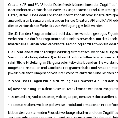
Creators API und PA API oder Datenfeeds können Ihnen den Zugriff auf D
oder mehreren verbundenen Websites angebotenen Produkte ermögliche
Daten, Bilder, Texte oder sonstigen Informationen oder Inhalte zuzugre
anwendbaren Lizenzvereinbarungen für die Creators API und PA API od
diesen verbundenen Websites zur Verfügung gestellt werden.
Sie dürfen den Programminhalt nicht dazu verwenden, geistiges Eigent
verletzen. Sie dürfen Programminhalte nicht verwenden, um direkt ode
maschinelles Lernen oder verwandte Technologien zu entwickeln oder zu
Die Lizenz endet mit sofortiger Wirkung automatisch, wenn Sie zu irg
Vergütungskatalog definiert) nicht rechtzeitig erfüllen bzw. ansonsten
schriftliche Mitteilung an Sie ganz oder teilweise beenden. Sie werden
umgehend einstellen und sämtliche Programminhalte und Amazon-Marke
jeweils verlangt, umgehend von Ihrer Website entfernen und löschen od
2. Voraussetzungen für die Nutzung der Creators API und der P
(a)
Beschreibung
. Im Rahmen dieser Lizenz können wir Ihnen Programmi
• Daten, Bilder, Audio-Dateien, Videos, Logos, Benutzerschnittstellen-
• Textmaterialien, wie beispielsweise Produktinformationen in Textfor
Neben den vorstehenden Produktwerbungsinhalten und dem Zugriff auf 
Zusammenhang mit Creators API und PA API Musterquellcodes und -bibli