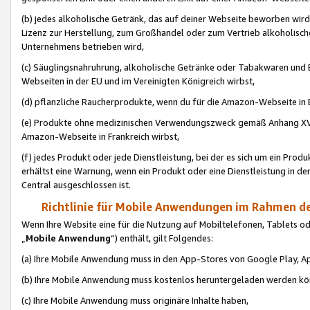
(b) jedes alkoholische Getränk, das auf deiner Webseite beworben wird
Lizenz zur Herstellung, zum Großhandel oder zum Vertrieb alkoholisch
Unternehmens betrieben wird,
(c) Säuglingsnahruhrung, alkoholische Getränke oder Tabakwaren und E
Webseiten in der EU und im Vereinigten Königreich wirbst,
(d) pflanzliche Raucherprodukte, wenn du für die Amazon-Webseite in B
(e) Produkte ohne medizinischen Verwendungszweck gemäß Anhang XVI 
Amazon-Webseite in Frankreich wirbst,
(f) jedes Produkt oder jede Dienstleistung, bei der es sich um ein Prod
erhältst eine Warnung, wenn ein Produkt oder eine Dienstleistung in de
Central ausgeschlossen ist.
Richtlinie für Mobile Anwendungen im Rahmen de
Wenn Ihre Website eine für die Nutzung auf Mobiltelefonen, Tablets 
„
Mobile Anwendung
“) enthält, gilt Folgendes:
(a) Ihre Mobile Anwendung muss in den App-Stores von Google Play, A
(b) Ihre Mobile Anwendung muss kostenlos heruntergeladen werden könn
(c) Ihre Mobile Anwendung muss originäre Inhalte haben,