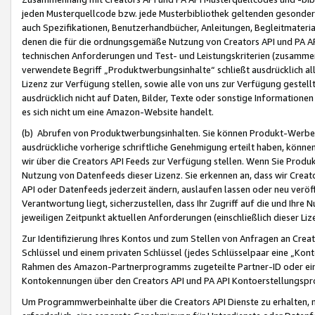
jeden Musterquellcode bzw. jede Musterbibliothek geltenden gesonder
auch Spezifikationen, Benutzerhandbücher, Anleitungen, Begleitmaterial
denen die für die ordnungsgemäße Nutzung von Creators API und PA A
technischen Anforderungen und Test- und Leistungskriterien (zusammen
verwendete Begriff „Produktwerbungsinhalte“ schließt ausdrücklich al
Lizenz zur Verfügung stellen, sowie alle von uns zur Verfügung gestel
ausdrücklich nicht auf Daten, Bilder, Texte oder sonstige Informatione
es sich nicht um eine Amazon-Website handelt.
(b) Abrufen von Produktwerbungsinhalten. Sie können Produkt-Werbein
ausdrückliche vorherige schriftliche Genehmigung erteilt haben, könn
wir über die Creators API Feeds zur Verfügung stellen. Wenn Sie Produk
Nutzung von Datenfeeds dieser Lizenz. Sie erkennen an, dass wir Creat
API oder Datenfeeds jederzeit ändern, auslaufen lassen oder neu veröffe
Verantwortung liegt, sicherzustellen, dass Ihr Zugriff auf die und Ihr
jeweiligen Zeitpunkt aktuellen Anforderungen (einschließlich dieser Liz
Zur Identifizierung Ihres Kontos und zum Stellen von Anfragen an Crea
Schlüssel und einem privaten Schlüssel (jedes Schlüsselpaar eine „Kon
Rahmen des Amazon-Partnerprogramms zugeteilte Partner-ID oder ein
Kontokennungen über den Creators API und PA API Kontoerstellungspro
Um Programmwerbeinhalte über die Creators API Dienste zu erhalten, m