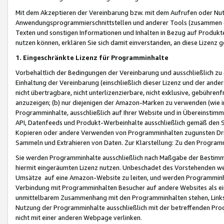
Mit dem Akzeptieren der Vereinbarung bzw. mit dem Aufrufen oder Nutz
Anwendungsprogrammierschnittstellen und anderer Tools (zusammen die
Texten und sonstigen Informationen und Inhalten in Bezug auf Produkte
nutzen können, erklären Sie sich damit einverstanden, an diese Lizenz 
1. Eingeschränkte Lizenz für Programminhalte
Vorbehaltlich der Bedingungen der Vereinbarung und ausschließlich z
Einhaltung der Vereinbarung (einschließlich dieser Lizenz und der ande
nicht übertragbare, nicht unterlizenzierbare, nicht exklusive, gebühren
anzuzeigen; (b) nur diejenigen der Amazon-Marken zu verwenden (wie in 
Programminhalte, ausschließlich auf Ihrer Website und in Übereinstimmu
API, Datenfeeds und Produkt-Werbeinhalte ausschließlich gemäß den Spe
Kopieren oder andere Verwenden von Programminhalten zugunsten Dri
Sammeln und Extrahieren von Daten. Zur Klarstellung: Zu den Program
Sie werden Programminhalte ausschließlich nach Maßgabe der Besti
hiermit eingeräumten Lizenz nutzen. Unbeschadet des Vorstehenden we
Umsätze auf eine Amazon-Website zu leiten, und werden Programminhal
Verbindung mit Programminhalten Besucher auf andere Websites als ein
unmittelbarem Zusammenhang mit den Programminhalten stehen, Links z
Nutzung der Programminhalte ausschließlich mit der betreffenden Pr
nicht mit einer anderen Webpage verlinken.