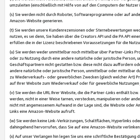
umzuleiten (einschließlich mit Hilfe von auf den Computern der Nutzer i
(s) Sie werden nicht durch Roboter, Softwareprogramme oder auf andere
Amazon-Website generieren.
(t) Sie werden unsere Kundenrezensionen oder Sternebewertungen wed
nutzen, es sei denn, Sie haben über die Creators API und die PA API e
erfüllen die in der Lizenz beschriebenen Voraussetzungen für die Nutzu
(u) Sie werden weder unmittelbar noch mittelbar über Partner-Links P
oder zu Nutzung durch eine andere natürliche oder juristische Person,
Geschäftspartnern nicht gestatten bzw. diese nicht dazu auffordern od
andere natürliche oder juristische Person, unmittelbar oder mittelbar
zu Wiederverkaufs- oder gewerblichen Zwecken (gleich welcher Art) 
auf Ihrer Website zum Wiederverkauf oder für gewerbliche Nutzungen 
(v) Sie werden die URL Ihrer Website, die die Partner-Links enthält b
werden, nicht in einer Weise tarnen, verstecken, manipulieren oder and
nicht mit angemessenem Aufwand in der Lage sind, die Website oder A
Links eine Amazon-Website aufruft.
(w) Sie werden keine Link-Verkürzungen, Schaltflächen, Hyperlinks ode
dahingehend hervorrufen, dass Sie auf eine Amazon-Website verlinken
(x) Auf unser Verlangen hin legen Sie uns eine schriftliche Bestätigung