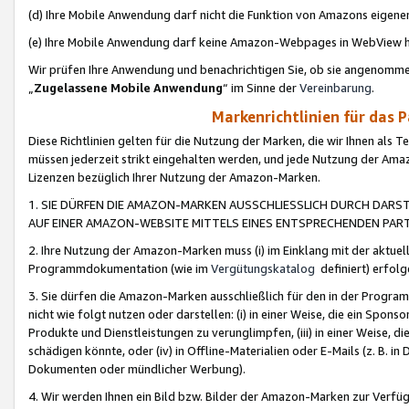
(d) Ihre Mobile Anwendung darf nicht die Funktion von Amazons eige
(e) Ihre Mobile Anwendung darf keine Amazon-Webpages in WebView 
Wir prüfen Ihre Anwendung und benachrichtigen Sie, ob sie angenomm
„
Zugelassene Mobile Anwendung
“ im Sinne der
Vereinbarung
.
Markenrichtlinien für das 
Diese Richtlinien gelten für die Nutzung der Marken, die wir Ihnen als 
müssen jederzeit strikt eingehalten werden, und jede Nutzung der Ama
Lizenzen bezüglich Ihrer Nutzung der Amazon-Marken.
1. SIE DÜRFEN DIE AMAZON-MARKEN AUSSCHLIESSLICH DURCH DARS
AUF EINER AMAZON-WEBSITE MITTELS EINES ENTSPRECHENDEN PART
2. Ihre Nutzung der Amazon-Marken muss (i) im Einklang mit der aktuells
Programmdokumentation (wie im
Vergütungskatalog
definiert) erfolg
3. Sie dürfen die Amazon-Marken ausschließlich für den in der Progr
nicht wie folgt nutzen oder darstellen: (i) in einer Weise, die ein Spo
Produkte und Dienstleistungen zu verunglimpfen, (iii) in einer Weise
schädigen könnte, oder (iv) in Offline-Materialien oder E-Mails (z. B.
Dokumenten oder mündlicher Werbung).
4. Wir werden Ihnen ein Bild bzw. Bilder der Amazon-Marken zur Verfüg