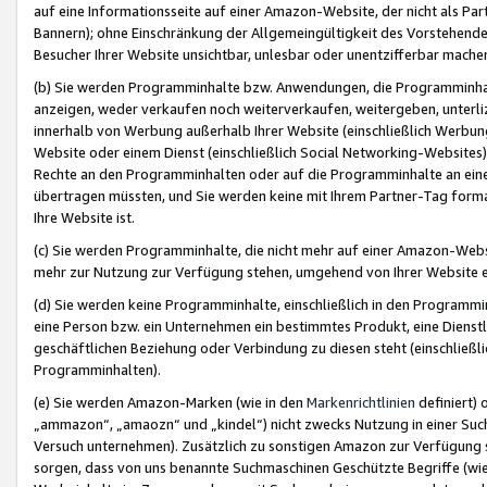
auf eine Informationsseite auf einer Amazon-Website, der nicht als Part
Bannern); ohne Einschränkung der Allgemeingültigkeit des Vorstehende
Besucher Ihrer Website unsichtbar, unlesbar oder unentzifferbar mache
(b) Sie werden Programminhalte bzw. Anwendungen, die Programminhalt
anzeigen, weder verkaufen noch weiterverkaufen, weitergeben, unterli
innerhalb von Werbung außerhalb Ihrer Website (einschließlich Werbun
Website oder einem Dienst (einschließlich Social Networking-Website
Rechte an den Programminhalten oder auf die Programminhalte an eine a
übertragen müssten, und Sie werden keine mit Ihrem Partner-Tag formati
Ihre Website ist.
(c) Sie werden Programminhalte, die nicht mehr auf einer Amazon-Websit
mehr zur Nutzung zur Verfügung stehen, umgehend von Ihrer Website e
(d) Sie werden keine Programminhalte, einschließlich in den Programmin
eine Person bzw. ein Unternehmen ein bestimmtes Produkt, eine Dienstle
geschäftlichen Beziehung oder Verbindung zu diesen steht (einschließli
Programminhalten).
(e) Sie werden Amazon-Marken (wie in den
Markenrichtlinien
definiert) 
„ammazon“, „amaozn“ und „kindel“) nicht zwecks Nutzung in einer Suc
Versuch unternehmen). Zusätzlich zu sonstigen Amazon zur Verfügung 
sorgen, dass von uns benannte Suchmaschinen Geschützte Begriffe (wie 