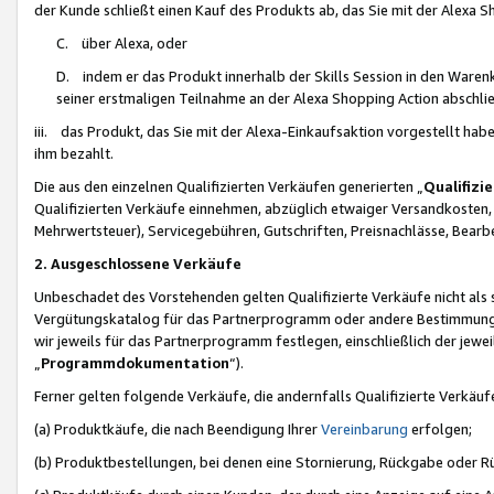
der Kunde schließt einen Kauf des Produkts ab, das Sie mit der Alexa 
C. über Alexa, oder
D. indem er das Produkt innerhalb der Skills Session in den Waren
seiner erstmaligen Teilnahme an der Alexa Shopping Action abschlie
iii. das Produkt, das Sie mit der Alexa-Einkaufsaktion vorgestellt ha
ihm bezahlt.
Die aus den einzelnen Qualifizierten Verkäufen generierten „
Qualifizi
Qualifizierten Verkäufe einnehmen, abzüglich etwaiger Versandkosten
Mehrwertsteuer), Servicegebühren, Gutschriften, Preisnachlässe, Bear
2. Ausgeschlossene Verkäufe
Unbeschadet des Vorstehenden gelten Qualifizierte Verkäufe nicht als
Vergütungskatalog für das Partnerprogramm oder andere Bestimmungen,
wir jeweils für das Partnerprogramm festlegen, einschließlich der jewe
„
Programmdokumentation
“).
Ferner gelten folgende Verkäufe, die andernfalls Qualifizierte Verkä
(a) Produktkäufe, die nach Beendigung Ihrer
Vereinbarung
erfolgen;
(b) Produktbestellungen, bei denen eine Stornierung, Rückgabe oder R