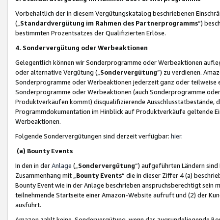
Vorbehaltlich der in diesem Vergütungskatalog beschriebenen Einschr
(„
Standardvergütung im Rahmen des Partnerprogramms
“) besc
bestimmten Prozentsatzes der Qualifizierten Erlöse.
4. Sondervergütung oder Werbeaktionen
Gelegentlich können wir Sonderprogramme oder Werbeaktionen auflegen,
oder alternative Vergütung („
Sondervergütung
”) zu verdienen. Amazo
Sonderprogramme oder Werbeaktionen jederzeit ganz oder teilweise einz
Sonderprogramme oder Werbeaktionen (auch Sonderprogramme oder We
Produktverkäufen kommt) disqualifizierende Ausschlusstatbestände, di
Programmdokumentation im Hinblick auf Produktverkäufe geltende E
Werbeaktionen.
Folgende Sondervergütungen sind derzeit verfügbar:
hier
.
(a) Bounty Events
In den in der
Anlage
(„
Sondervergütung
“) aufgeführten Ländern sind
Zusammenhang mit „
Bounty Events
“ die in dieser Ziffer 4 (a) besch
Bounty Event wie in der Anlage beschrieben anspruchsberechtigt sein mu
teilnehmende Startseite einer Amazon-Website aufruft und (2) der Kun
ausführt.
Amazon zahlt keine Sondervergütung, wenn das zugrundeliegende Boun