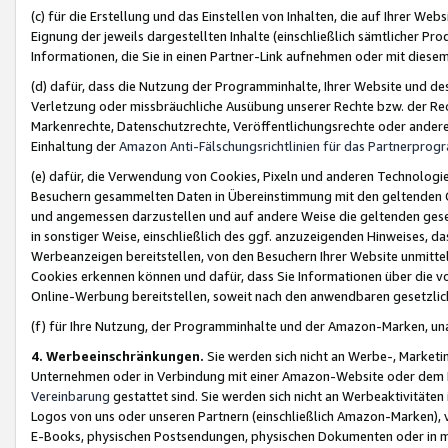
(c) für die Erstellung und das Einstellen von Inhalten, die auf Ihrer We
Eignung der jeweils dargestellten Inhalte (einschließlich sämtlicher 
Informationen, die Sie in einen Partner-Link aufnehmen oder mit diese
(d) dafür, dass die Nutzung der Programminhalte, Ihrer Website und des 
Verletzung oder missbräuchliche Ausübung unserer Rechte bzw. der Recht
Markenrechte, Datenschutzrechte, Veröffentlichungsrechte oder anderer
Einhaltung der
Amazon Anti-Fälschungsrichtlinien für das Partnerpro
(e) dafür, die Verwendung von Cookies, Pixeln und anderen Technologien
Besuchern gesammelten Daten in Übereinstimmung mit den geltenden Ge
und angemessen darzustellen und auf andere Weise die geltenden geset
in sonstiger Weise, einschließlich des ggf. anzuzeigenden Hinweises, d
Werbeanzeigen bereitstellen, von den Besuchern Ihrer Website unmitte
Cookies erkennen können und dafür, dass Sie Informationen über die v
Online-Werbung bereitstellen, soweit nach den anwendbaren gesetzlic
(f) für Ihre Nutzung, der Programminhalte und der Amazon-Marken, u
4. Werbeeinschränkungen.
Sie werden sich nicht an Werbe-, Market
Unternehmen oder in Verbindung mit einer Amazon-Website oder dem Pa
Vereinbarung
gestattet sind. Sie werden sich nicht an Werbeaktivitäten
Logos von uns oder unseren Partnern (einschließlich Amazon-Marken), 
E-Books, physischen Postsendungen, physischen Dokumenten oder in 