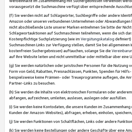
Werbeinhalte im Zusammenhang mit Suchergebnissen verwendet werden,
vorausgesetzt die Suchmaschine verfügt über entsprechende Ausschlu
(f) Sie werden nicht auf Schlagwörter, Suchbegriffe oder andere Ident
Amazon oder unseren verbundenen Unternehmen oder Abwandlungen bzw
nicht abschließende Liste unserer Marken entnehmen Sie bitte der Nich
Schlagwortauktionen auf Suchmaschinen teilnehmen, wenn die sich da
Kostenpflichtige Suchplatzierung (wie im
Vergütungskatalog
definiert
Suchmaschinen Links zur Verfügung stellen, damit Sie bei allgemeinen I
kostenfreien Suchergebnissen) auftauchen, solange Sie die
Vereinbaru
auf Ihre Website leiten und nicht unmittelbar oder mittelbar über eine
(g) Sie werden natürlichen oder juristischen Personen für die Nutzung 
Form von Geld, Rabatten, Preisnachlässen, Punkten, Spenden für Hilfs
beispielsweise keine Prämien- oder Treueprogramme auflegen, die Anrei
Partner-Links zu besuchen.
(h) Sie werden die Inhalte von elektronischen Formularen oder anderem M
abfangen, aufzeichnen, umleiten, auslesen, auslegen oder ausfüllen.
(i) Sie werden keine Kontodaten, die unsere Kunden im Zusammenhang 
Kunden der Amazon-Websites), abfragen, erheben, einholen, speichern,
(j) Sie werden Funktionen von Schaltflächen, Links oder andere Funkti
(k) Sie werden keine Bestellungen oder andere Geschäfte über eine Ama