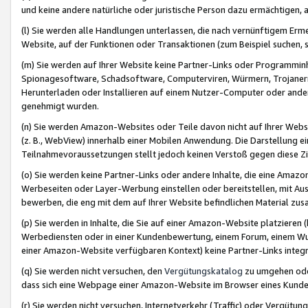
und keine andere natürliche oder juristische Person dazu ermächtigen, a
(l) Sie werden alle Handlungen unterlassen, die nach vernünftigem Erme
Website, auf der Funktionen oder Transaktionen (zum Beispiel suchen, s
(m) Sie werden auf Ihrer Website keine Partner-Links oder Programmin
Spionagesoftware, Schadsoftware, Computerviren, Würmern, Trojaner
Herunterladen oder Installieren auf einem Nutzer-Computer oder ande
genehmigt wurden.
(n) Sie werden Amazon-Websites oder Teile davon nicht auf Ihrer Websi
(z. B., WebView) innerhalb einer Mobilen Anwendung. Die Darstellung ein
Teilnahmevoraussetzungen stellt jedoch keinen Verstoß gegen diese Zif
(o) Sie werden keine Partner-Links oder andere Inhalte, die eine Am
Werbeseiten oder Layer-Werbung einstellen oder bereitstellen, mit Au
bewerben, die eng mit dem auf Ihrer Website befindlichen Material z
(p) Sie werden in Inhalte, die Sie auf einer Amazon-Website platzier
Werbediensten oder in einer Kundenbewertung, einem Forum, einem Wun
einer Amazon-Website verfügbaren Kontext) keine Partner-Links integr
(q) Sie werden nicht versuchen, den
Vergütungskatalog
zu umgehen oder
dass sich eine Webpage einer Amazon-Website im Browser eines Kunden 
(r) Sie werden nicht versuchen, Internetverkehr (Traffic) oder Vergü