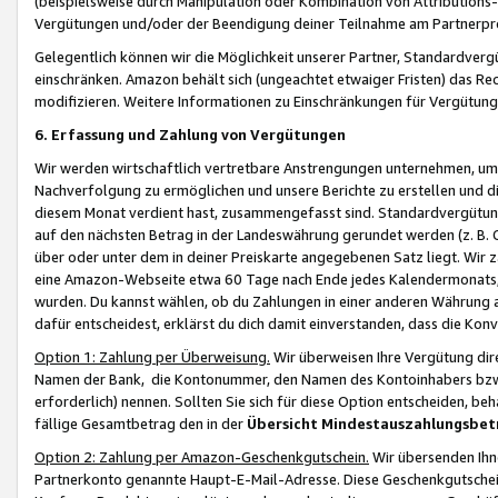
(beispielsweise durch Manipulation oder Kombination von Attributions-
Vergütungen und/oder der Beendigung deiner Teilnahme am Partnerp
Gelegentlich können wir die Möglichkeit unserer Partner, Standardv
einschränken. Amazon behält sich (ungeachtet etwaiger Fristen) das Re
modifizieren. Weitere Informationen zu Einschränkungen für Vergütung
6. Erfassung und Zahlung von Vergütungen
Wir werden wirtschaftlich vertretbare Anstrengungen unternehmen, um 
Nachverfolgung zu ermöglichen und unsere Berichte zu erstellen und di
diesem Monat verdient hast, zusammengefasst sind. Standardvergütung
auf den nächsten Betrag in der Landeswährung gerundet werden (z. B. C
über oder unter dem in deiner Preiskarte angegebenen Satz liegt. Wir
eine Amazon-Webseite etwa 60 Tage nach Ende jedes Kalendermonats, i
wurden. Du kannst wählen, ob du Zahlungen in einer anderen Währung
dafür entscheidest, erklärst du dich damit einverstanden, dass die K
Option 1: Zahlung per Überweisung.
Wir überweisen Ihre Vergütung dir
Namen der Bank, die Kontonummer, den Namen des Kontoinhabers bzw. a
erforderlich) nennen. Sollten Sie sich für diese Option entscheiden, be
fällige Gesamtbetrag den in der
Übersicht Mindestauszahlungsbet
Option 2: Zahlung per Amazon-Geschenkgutschein.
Wir übersenden Ihne
Partnerkonto genannte Haupt-E-Mail-Adresse. Diese Geschenkgutschei