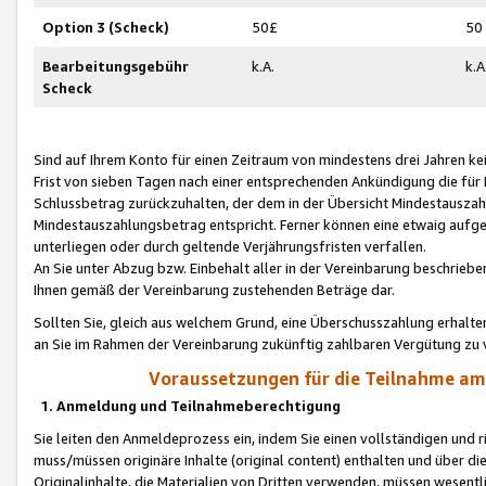
Option 3 (Scheck)
50£
50
Bearbeitungsgebühr
k.A.
k.A
Scheck
Sind auf Ihrem Konto für einen Zeitraum von mindestens drei Jahren kein
Frist von sieben Tagen nach einer entsprechenden Ankündigung die für
Schlussbetrag zurückzuhalten, der dem in der Übersicht Mindestausz
Mindestauszahlungsbetrag entspricht. Ferner können eine etwaig aufg
unterliegen oder durch geltende Verjährungsfristen verfallen.
An Sie unter Abzug bzw. Einbehalt aller in der Vereinbarung beschrieb
Ihnen gemäß der Vereinbarung zustehenden Beträge dar.
Sollten Sie, gleich aus welchem Grund, eine Überschusszahlung erhalte
an Sie im Rahmen der Vereinbarung zukünftig zahlbaren Vergütung zu 
Voraussetzungen für die Teilnahme a
1. Anmeldung und Teilnahmeberechtigung
Sie leiten den Anmeldeprozess ein, indem Sie einen vollständigen und 
muss/müssen originäre Inhalte (original content) enthalten und über d
Originalinhalte, die Materialien von Dritten verwenden, müssen wese