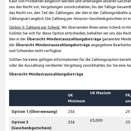
Kauf von Produkten eingelöst werden und unterliegen unseren Geschäf
uns das Recht vor, Vergütungen zurückzuhalten, bis der fällige Gesamt
das Recht vor, den Teil der Zahlungen, der den in der Zahlungstabelle 
Zahlungsart angibst. Die Zahlung per Amazon-Geschenkgutschein ist in
Option 3: Zahlung per Scheck.
Wir übersenden Ihnen einen Scheck in Höh
Sollten Sie sich für diese Option entscheiden, behalten wir uns das Rec
den in der
Übersicht Mindestauszahlungsbeträge
genannten Mindest
der
Übersicht Mindestauszahlungsbeträge
angegebene Bearbeitung
und Schweden nicht verfügbar.
Sollten Sie keine gültigen Informationen für die Zahlungsoption bereit
oder die Auszahlung verdienter Vergütung zurückhalten, bis Sie eine A
Übersicht Mindestauszahlungsbeträge
UK Maxium
UK
FR,
Minimum
un
Option 1 (Überweisung)
25£
25
£5,000
Option 2
25£
25
(Geschenkgutschein)