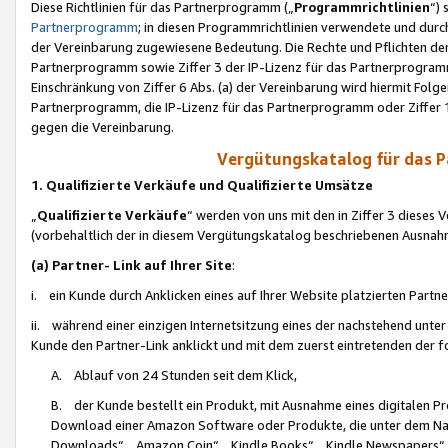
Diese Richtlinien für das Partnerprogramm („
Programmrichtlinien
“)
Partnerprogramm
; in diesen Programmrichtlinien verwendete und durch
der Vereinbarung zugewiesene Bedeutung. Die Rechte und Pflichten de
Partnerprogramm sowie Ziffer 3 der IP-Lizenz für das Partnerprogram
Einschränkung von Ziffer 6 Abs. (a) der Vereinbarung wird hiermit Fol
Partnerprogramm, die IP-Lizenz für das Partnerprogramm oder Ziffer 1
gegen die Vereinbarung.
Vergütungskatalog für das 
1. Qualifizierte Verkäufe und Qualifizierte Umsätze
„
Qualifizierte Verkäufe
“ werden von uns mit den in Ziffer 3 diese
(vorbehaltlich der in diesem Vergütungskatalog beschriebenen Ausnah
(a) Partner- Link auf Ihrer Site
:
i. ein Kunde durch Anklicken eines auf Ihrer Website platzierten Part
ii. während einer einzigen Internetsitzung eines der nachstehend unter (i)
Kunde den Partner-Link anklickt und mit dem zuerst eintretenden der f
A. Ablauf von 24 Stunden seit dem Klick,
B. der Kunde bestellt ein Produkt, mit Ausnahme eines digitalen P
Download einer Amazon Software oder Produkte, die unter dem N
Downloads“, „Amazon Coin“, „Kindle Books“, „Kindle Newspapers“, „