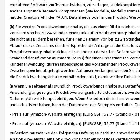
enthaltene Software zurückzuentwickeln, zu zerlegen, zu dekompilier
andere zugrunde liegende Komponenten (wie Modelle, Modellparameter
mit der Creators API, der PA API, Datenfeeds oder in den Produkt Werb
(h) Sie werden Produktwerbungsinhalte, die aus einem Bild bestehen, ni
Zeitraum von bis zu 24 Stunden einen Link auf Produktwerbungsinhalte
die nicht aus Bildern bestehen, für einen Zeitraum von bis zu 24 Stund
Ablauf dieses Zeitraums durch entsprechende Anfrage an die Creators 
Produktwerbungsinhalte aktualisieren und neu darstellen. Sofern wir Ih
Standardidentifikationsnummern (ASINs) für einen unbestimmten Zeitra
Kundenanwendung, dürfen unbeschadet des Vorstehenden Produktwerbu
Zwischenspeicher abgelegt werden. Auf unser Verlangen werden Sie un
die Produktwerbungsinhalte enthält oder nutzt, damit wir Ihre Einhalt
(i) Wenn Sie seltener als stündlich Produktwerbungsinhalte aus Datenfe
Anwendung angezeigten Produktwerbungsinhalte aktualisieren, werden 
Datums-/Uhrzeitstempel einfügen. Wenn Sie jedoch die in Ihrer Anwe
und aktualisiert haben, kann der Datumsteil des Stempels entfallen. Dies
• Preis auf [Amazon-Website einfügen]: [EUR/GBP] 32,77 (Stand 07.01.
• Preis auf [Amazon-Website einfügen]: [EUR/GBP] 32,77 (Stand 14:11 
Außerdem müssen Sie den folgenden Haftungsausschluss entweder neb
ein Pop-up-Fenster, ein Pop-up-Skript oder ein sonstiges vergleichba