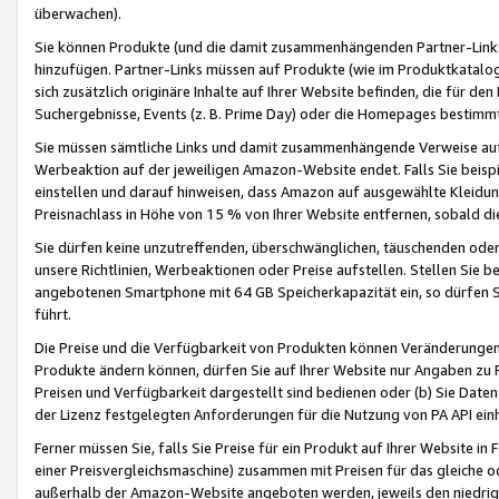
überwachen).
Sie können Produkte (und die damit zusammenhängenden Partner-Links)
hinzufügen. Partner-Links müssen auf Produkte (wie im Produktkatalog de
sich zusätzlich originäre Inhalte auf Ihrer Website befinden, die für 
Suchergebnisse, Events (z. B. Prime Day) oder die Homepages bestimmte
Sie müssen sämtliche Links und damit zusammenhängende Verweise auf z
Werbeaktion auf der jeweiligen Amazon-Website endet. Falls Sie beisp
einstellen und darauf hinweisen, dass Amazon auf ausgewählte Kleidun
Preisnachlass in Höhe von 15 % von Ihrer Website entfernen, sobald di
Sie dürfen keine unzutreffenden, überschwänglichen, täuschenden od
unsere Richtlinien, Werbeaktionen oder Preise aufstellen. Stellen Sie 
angebotenen Smartphone mit 64 GB Speicherkapazität ein, so dürfen S
führt.
Die Preise und die Verfügbarkeit von Produkten können Veränderungen 
Produkte ändern können, dürfen Sie auf Ihrer Website nur Angaben zu P
Preisen und Verfügbarkeit dargestellt sind bedienen oder (b) Sie Daten
der Lizenz festgelegten Anforderungen für die Nutzung von PA API einh
Ferner müssen Sie, falls Sie Preise für ein Produkt auf Ihrer Website in 
einer Preisvergleichsmaschine) zusammen mit Preisen für das gleiche o
außerhalb der Amazon-Website angeboten werden, jeweils den niedrigst