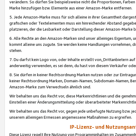
verändern. So dürfen Sie beispielsweise nicht die Proportionen, Farb
Marke hinzufügen bzw. Elemente aus einer Amazon-Marke entfernen.
5. Jede Amazon-Marke muss für sich alleine in ihrer Gesamtheit darge
grafischen oder Textelementen muss ein hinreichender Abstand gegebe
platzieren, der die Lesbarkeit oder Darstellung dieser Amazon-Marke b
6. Alle Rechte an den Amazon-Marken sind unser alleiniges Eigentum, 
kommt alleine uns zugute. Sie werden keine Handlungen vornehmen, 
stehen.
7. Du darfst kein Logo von, oder Inhalte erstellt von,
Drittanbietern au
anderweitig verwenden, es sei denn, du hast von diesem Verkäufer oder
8. Sie dürfen in keiner Rechtsordnung Marken nutzen oder zur Eintragu
keiner Rechtsordnung Marken, Domain-Namen, Subdomain-Namen, Benu
Amazon-Marke zum Verwechseln ähnlich sind.
Wir behalten uns das Recht vor, diese Markenrichtlinien und die gene
Einstellen einer Änderungsmitteilung oder überarbeiteter Markenricht
Wir behalten uns das Recht vor, gegen jede unbefugte Nutzung bzw. jede 
unserem alleinigen Ermessen angemessene Maßnahmen zu ergreifen.
IP-Lizenz- und Nutzungsan
Diese Lizenz regelt Ihre Nutzung von Programminhalten im Zusammen