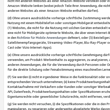
nicht mit anderen Websites als einer Amazon-Website verlinken oder i
Amazon-Website lenken (wobei jedoch Teile Ihrer Anwendung, die nich
anderen Websites als einer Amazon-Website enthalten dürfen).
(d) Ohne unsere ausdrückliche vorherige schriftliche Zustimmung werd
Nutzung mit einem Mobiltelefon oder sonstigen Mobilgerät entwickelt
(1) Websites, die nicht für die Nutzung mit solchen Geräten entwickelt
eine nicht für Mobilgeräte optimierte Website, die über einen Interne
in den
Richtlinie für Mobile Anwendungen
definiert, oder (3) Beistellge
Satellitenempfangsgeräte, Streaming-Video-Player, Blu-Ray-Player ode
Cast oder Vizio Internet-Apps).
(e) Ohne unsere ausdrückliche vorherige schriftliche Genehmigung dürfe
verwenden, um Produkt-Werbeinhalte zu aggregieren, zu analysieren, 
anderen Anwendungen, die für die Verwendung durch Personen oder Or
für die direkte Schulung oder Feinabstimmung eines maschinellen Lern
(f) Sie werden (i) nicht in irgendeiner Weise in die Funktionalität ode
entsprechenden Versuch unternehmen; (ii) keine Produktwerbungsinha
Kontaktaufnahme mit Verkäufern oder Kunden oder sonstiger Werbeaktiv
API, Datenfeeds, Produktwerbungsinhalten oder Spezifikationen erschei
Eigentumsrechte oder gewerblicher Schutzrechte, nicht entfernen, verd
(g) Sie werden nicht versuchen, (i) die Spezifikationen oder die in de
manipulieren, zu reparieren oder anderweitig abgeleitete Werke davon z