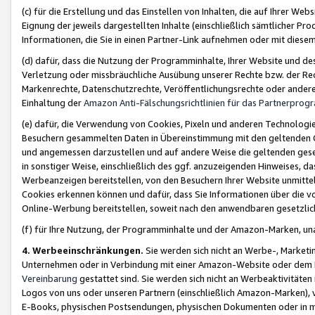
(c) für die Erstellung und das Einstellen von Inhalten, die auf Ihrer We
Eignung der jeweils dargestellten Inhalte (einschließlich sämtlicher 
Informationen, die Sie in einen Partner-Link aufnehmen oder mit diese
(d) dafür, dass die Nutzung der Programminhalte, Ihrer Website und des 
Verletzung oder missbräuchliche Ausübung unserer Rechte bzw. der Recht
Markenrechte, Datenschutzrechte, Veröffentlichungsrechte oder anderer
Einhaltung der
Amazon Anti-Fälschungsrichtlinien für das Partnerpro
(e) dafür, die Verwendung von Cookies, Pixeln und anderen Technologien
Besuchern gesammelten Daten in Übereinstimmung mit den geltenden Ge
und angemessen darzustellen und auf andere Weise die geltenden geset
in sonstiger Weise, einschließlich des ggf. anzuzeigenden Hinweises, d
Werbeanzeigen bereitstellen, von den Besuchern Ihrer Website unmitte
Cookies erkennen können und dafür, dass Sie Informationen über die v
Online-Werbung bereitstellen, soweit nach den anwendbaren gesetzlic
(f) für Ihre Nutzung, der Programminhalte und der Amazon-Marken, u
4. Werbeeinschränkungen.
Sie werden sich nicht an Werbe-, Market
Unternehmen oder in Verbindung mit einer Amazon-Website oder dem Pa
Vereinbarung
gestattet sind. Sie werden sich nicht an Werbeaktivitäten
Logos von uns oder unseren Partnern (einschließlich Amazon-Marken), 
E-Books, physischen Postsendungen, physischen Dokumenten oder in 