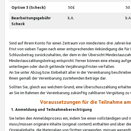
Option 3 (Scheck)
50£
50
Bearbeitungsgebühr
k.A.
k.A
Scheck
Sind auf Ihrem Konto für einen Zeitraum von mindestens drei Jahren kein
Frist von sieben Tagen nach einer entsprechenden Ankündigung die für
Schlussbetrag zurückzuhalten, der dem in der Übersicht Mindestausz
Mindestauszahlungsbetrag entspricht. Ferner können eine etwaig aufg
unterliegen oder durch geltende Verjährungsfristen verfallen.
An Sie unter Abzug bzw. Einbehalt aller in der Vereinbarung beschrieb
Ihnen gemäß der Vereinbarung zustehenden Beträge dar.
Sollten Sie, gleich aus welchem Grund, eine Überschusszahlung erhalte
an Sie im Rahmen der Vereinbarung zukünftig zahlbaren Vergütung zu 
Voraussetzungen für die Teilnahme a
1. Anmeldung und Teilnahmeberechtigung
Sie leiten den Anmeldeprozess ein, indem Sie einen vollständigen und 
muss/müssen originäre Inhalte (original content) enthalten und über d
Originalinhalte, die Materialien von Dritten verwenden, müssen wese