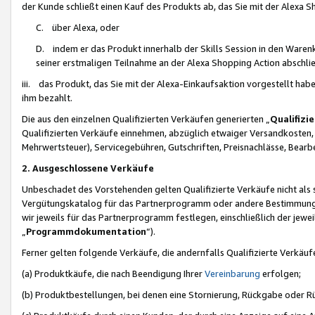
der Kunde schließt einen Kauf des Produkts ab, das Sie mit der Alexa 
C. über Alexa, oder
D. indem er das Produkt innerhalb der Skills Session in den Waren
seiner erstmaligen Teilnahme an der Alexa Shopping Action abschlie
iii. das Produkt, das Sie mit der Alexa-Einkaufsaktion vorgestellt ha
ihm bezahlt.
Die aus den einzelnen Qualifizierten Verkäufen generierten „
Qualifizi
Qualifizierten Verkäufe einnehmen, abzüglich etwaiger Versandkosten
Mehrwertsteuer), Servicegebühren, Gutschriften, Preisnachlässe, Bear
2. Ausgeschlossene Verkäufe
Unbeschadet des Vorstehenden gelten Qualifizierte Verkäufe nicht als
Vergütungskatalog für das Partnerprogramm oder andere Bestimmungen,
wir jeweils für das Partnerprogramm festlegen, einschließlich der jewe
„
Programmdokumentation
“).
Ferner gelten folgende Verkäufe, die andernfalls Qualifizierte Verkä
(a) Produktkäufe, die nach Beendigung Ihrer
Vereinbarung
erfolgen;
(b) Produktbestellungen, bei denen eine Stornierung, Rückgabe oder R