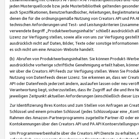
jeden Musterquellcode bzw. jede Musterbibliothek geltenden gesonder
auch Spezifikationen, Benutzerhandbücher, Anleitungen, Begleitmaterial
denen die für die ordnungsgemäße Nutzung von Creators API und PA A
technischen Anforderungen und Test- und Leistungskriterien (zusammen
verwendete Begriff „Produktwerbungsinhalte“ schließt ausdrücklich al
Lizenz zur Verfügung stellen, sowie alle von uns zur Verfügung gestel
ausdrücklich nicht auf Daten, Bilder, Texte oder sonstige Informatione
es sich nicht um eine Amazon-Website handelt.
(b) Abrufen von Produktwerbungsinhalten. Sie können Produkt-Werbein
ausdrückliche vorherige schriftliche Genehmigung erteilt haben, könn
wir über die Creators API Feeds zur Verfügung stellen. Wenn Sie Produk
Nutzung von Datenfeeds dieser Lizenz. Sie erkennen an, dass wir Creat
API oder Datenfeeds jederzeit ändern, auslaufen lassen oder neu veröffe
Verantwortung liegt, sicherzustellen, dass Ihr Zugriff auf die und Ihr
jeweiligen Zeitpunkt aktuellen Anforderungen (einschließlich dieser Liz
Zur Identifizierung Ihres Kontos und zum Stellen von Anfragen an Crea
Schlüssel und einem privaten Schlüssel (jedes Schlüsselpaar eine „Kon
Rahmen des Amazon-Partnerprogramms zugeteilte Partner-ID oder ein
Kontokennungen über den Creators API und PA API Kontoerstellungspro
Um Programmwerbeinhalte über die Creators API Dienste zu erhalten, m