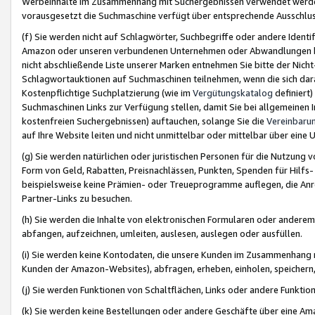
Werbeinhalte im Zusammenhang mit Suchergebnissen verwendet werden,
vorausgesetzt die Suchmaschine verfügt über entsprechende Ausschlu
(f) Sie werden nicht auf Schlagwörter, Suchbegriffe oder andere Ident
Amazon oder unseren verbundenen Unternehmen oder Abwandlungen bzw
nicht abschließende Liste unserer Marken entnehmen Sie bitte der Nich
Schlagwortauktionen auf Suchmaschinen teilnehmen, wenn die sich da
Kostenpflichtige Suchplatzierung (wie im
Vergütungskatalog
definiert
Suchmaschinen Links zur Verfügung stellen, damit Sie bei allgemeinen I
kostenfreien Suchergebnissen) auftauchen, solange Sie die
Vereinbaru
auf Ihre Website leiten und nicht unmittelbar oder mittelbar über eine
(g) Sie werden natürlichen oder juristischen Personen für die Nutzung 
Form von Geld, Rabatten, Preisnachlässen, Punkten, Spenden für Hilfs
beispielsweise keine Prämien- oder Treueprogramme auflegen, die Anrei
Partner-Links zu besuchen.
(h) Sie werden die Inhalte von elektronischen Formularen oder anderem M
abfangen, aufzeichnen, umleiten, auslesen, auslegen oder ausfüllen.
(i) Sie werden keine Kontodaten, die unsere Kunden im Zusammenhang 
Kunden der Amazon-Websites), abfragen, erheben, einholen, speichern,
(j) Sie werden Funktionen von Schaltflächen, Links oder andere Funkti
(k) Sie werden keine Bestellungen oder andere Geschäfte über eine Ama