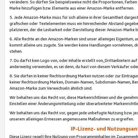
verändern. So dürfen Sie beispielsweise nicht die Proportionen, Farb
Marke hinzufügen bzw. Elemente aus einer Amazon-Marke entfernen.
5. Jede Amazon-Marke muss für sich alleine in ihrer Gesamtheit darge
grafischen oder Textelementen muss ein hinreichender Abstand gegebe
platzieren, der die Lesbarkeit oder Darstellung dieser Amazon-Marke b
6. Alle Rechte an den Amazon-Marken sind unser alleiniges Eigentum, 
kommt alleine uns zugute. Sie werden keine Handlungen vornehmen, 
stehen.
7. Du darfst kein Logo von, oder Inhalte erstellt von,
Drittanbietern au
anderweitig verwenden, es sei denn, du hast von diesem Verkäufer oder
8. Sie dürfen in keiner Rechtsordnung Marken nutzen oder zur Eintragu
keiner Rechtsordnung Marken, Domain-Namen, Subdomain-Namen, Benu
Amazon-Marke zum Verwechseln ähnlich sind.
Wir behalten uns das Recht vor, diese Markenrichtlinien und die gene
Einstellen einer Änderungsmitteilung oder überarbeiteter Markenricht
Wir behalten uns das Recht vor, gegen jede unbefugte Nutzung bzw. jede 
unserem alleinigen Ermessen angemessene Maßnahmen zu ergreifen.
IP-Lizenz- und Nutzungsan
Diese Lizenz regelt Ihre Nutzung von Programminhalten im Zusammen