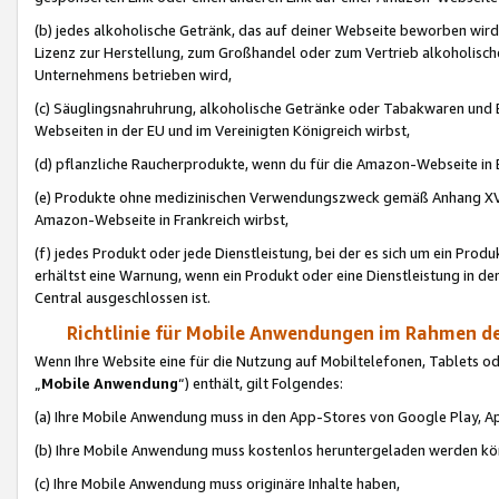
(b) jedes alkoholische Getränk, das auf deiner Webseite beworben wird
Lizenz zur Herstellung, zum Großhandel oder zum Vertrieb alkoholisch
Unternehmens betrieben wird,
(c) Säuglingsnahruhrung, alkoholische Getränke oder Tabakwaren und E
Webseiten in der EU und im Vereinigten Königreich wirbst,
(d) pflanzliche Raucherprodukte, wenn du für die Amazon-Webseite in B
(e) Produkte ohne medizinischen Verwendungszweck gemäß Anhang XVI 
Amazon-Webseite in Frankreich wirbst,
(f) jedes Produkt oder jede Dienstleistung, bei der es sich um ein Prod
erhältst eine Warnung, wenn ein Produkt oder eine Dienstleistung in de
Central ausgeschlossen ist.
Richtlinie für Mobile Anwendungen im Rahmen de
Wenn Ihre Website eine für die Nutzung auf Mobiltelefonen, Tablets 
„
Mobile Anwendung
“) enthält, gilt Folgendes:
(a) Ihre Mobile Anwendung muss in den App-Stores von Google Play, A
(b) Ihre Mobile Anwendung muss kostenlos heruntergeladen werden könn
(c) Ihre Mobile Anwendung muss originäre Inhalte haben,