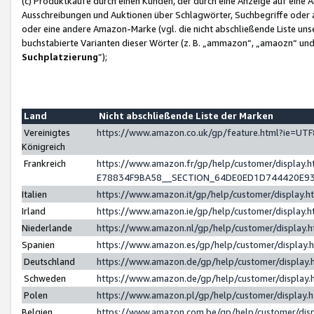
(c) Produktkäufe durch einen Kunden, der durch eine Anzeige auf eine 
Ausschreibungen und Auktionen über Schlagwörter, Suchbegriffe oder 
oder eine andere Amazon-Marke (vgl. die nicht abschließende Liste un
buchstabierte Varianten dieser Wörter (z. B. „ammazon“, „amaozn“ und „
Suchplatzierung
”);
Land
Nicht abschließende Liste der Marken
Vereinigtes
https://www.amazon.co.uk/gp/feature.html?ie=U
Königreich
Frankreich
https://www.amazon.fr/gp/help/customer/displa
E78834F9BA58__SECTION_64DE0ED1D744420E9
Italien
https://www.amazon.it/gp/help/customer/display
Irland
https://www.amazon.ie/gp/help/customer/displa
Niederlande
https://www.amazon.nl/gp/help/customer/display
Spanien
https://www.amazon.es/gp/help/customer/display
Deutschland
https://www.amazon.de/gp/help/customer/displa
Schweden
https://www.amazon.de/gp/help/customer/displa
Polen
https://www.amazon.pl/gp/help/customer/display
Belgien
https://www.amazon.com.be/gp/help/customer/d