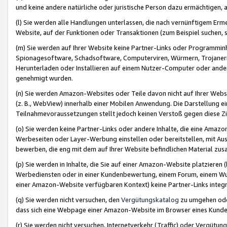
und keine andere natürliche oder juristische Person dazu ermächtigen, a
(l) Sie werden alle Handlungen unterlassen, die nach vernünftigem Erme
Website, auf der Funktionen oder Transaktionen (zum Beispiel suchen, s
(m) Sie werden auf Ihrer Website keine Partner-Links oder Programmin
Spionagesoftware, Schadsoftware, Computerviren, Würmern, Trojaner
Herunterladen oder Installieren auf einem Nutzer-Computer oder ande
genehmigt wurden.
(n) Sie werden Amazon-Websites oder Teile davon nicht auf Ihrer Websi
(z. B., WebView) innerhalb einer Mobilen Anwendung. Die Darstellung ein
Teilnahmevoraussetzungen stellt jedoch keinen Verstoß gegen diese Zif
(o) Sie werden keine Partner-Links oder andere Inhalte, die eine Am
Werbeseiten oder Layer-Werbung einstellen oder bereitstellen, mit Au
bewerben, die eng mit dem auf Ihrer Website befindlichen Material z
(p) Sie werden in Inhalte, die Sie auf einer Amazon-Website platzier
Werbediensten oder in einer Kundenbewertung, einem Forum, einem Wun
einer Amazon-Website verfügbaren Kontext) keine Partner-Links integr
(q) Sie werden nicht versuchen, den
Vergütungskatalog
zu umgehen oder
dass sich eine Webpage einer Amazon-Website im Browser eines Kunden 
(r) Sie werden nicht versuchen, Internetverkehr (Traffic) oder Vergü