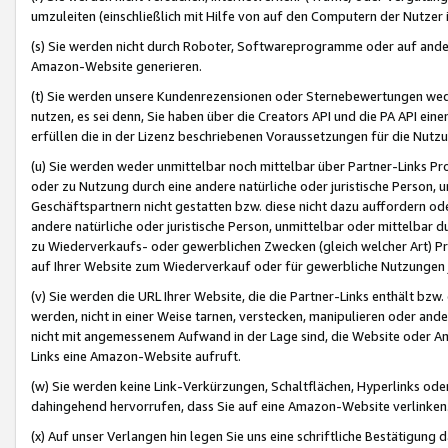
umzuleiten (einschließlich mit Hilfe von auf den Computern der Nutzer i
(s) Sie werden nicht durch Roboter, Softwareprogramme oder auf andere
Amazon-Website generieren.
(t) Sie werden unsere Kundenrezensionen oder Sternebewertungen wed
nutzen, es sei denn, Sie haben über die Creators API und die PA API e
erfüllen die in der Lizenz beschriebenen Voraussetzungen für die Nutzu
(u) Sie werden weder unmittelbar noch mittelbar über Partner-Links P
oder zu Nutzung durch eine andere natürliche oder juristische Person,
Geschäftspartnern nicht gestatten bzw. diese nicht dazu auffordern od
andere natürliche oder juristische Person, unmittelbar oder mittelbar
zu Wiederverkaufs- oder gewerblichen Zwecken (gleich welcher Art) 
auf Ihrer Website zum Wiederverkauf oder für gewerbliche Nutzungen 
(v) Sie werden die URL Ihrer Website, die die Partner-Links enthält b
werden, nicht in einer Weise tarnen, verstecken, manipulieren oder and
nicht mit angemessenem Aufwand in der Lage sind, die Website oder A
Links eine Amazon-Website aufruft.
(w) Sie werden keine Link-Verkürzungen, Schaltflächen, Hyperlinks ode
dahingehend hervorrufen, dass Sie auf eine Amazon-Website verlinken
(x) Auf unser Verlangen hin legen Sie uns eine schriftliche Bestätigung