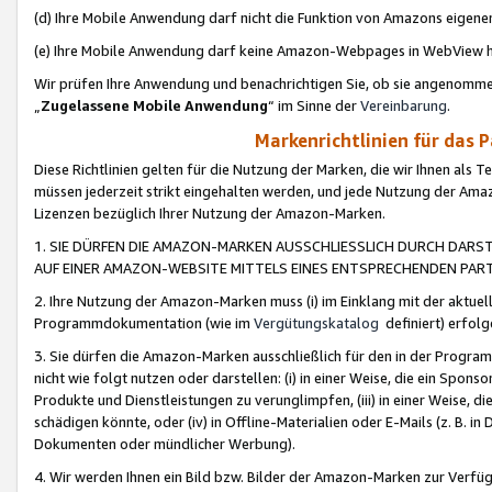
(d) Ihre Mobile Anwendung darf nicht die Funktion von Amazons eige
(e) Ihre Mobile Anwendung darf keine Amazon-Webpages in WebView 
Wir prüfen Ihre Anwendung und benachrichtigen Sie, ob sie angenomm
„
Zugelassene Mobile Anwendung
“ im Sinne der
Vereinbarung
.
Markenrichtlinien für das 
Diese Richtlinien gelten für die Nutzung der Marken, die wir Ihnen als 
müssen jederzeit strikt eingehalten werden, und jede Nutzung der Ama
Lizenzen bezüglich Ihrer Nutzung der Amazon-Marken.
1. SIE DÜRFEN DIE AMAZON-MARKEN AUSSCHLIESSLICH DURCH DARS
AUF EINER AMAZON-WEBSITE MITTELS EINES ENTSPRECHENDEN PART
2. Ihre Nutzung der Amazon-Marken muss (i) im Einklang mit der aktuells
Programmdokumentation (wie im
Vergütungskatalog
definiert) erfolg
3. Sie dürfen die Amazon-Marken ausschließlich für den in der Progr
nicht wie folgt nutzen oder darstellen: (i) in einer Weise, die ein Spo
Produkte und Dienstleistungen zu verunglimpfen, (iii) in einer Weise
schädigen könnte, oder (iv) in Offline-Materialien oder E-Mails (z. B.
Dokumenten oder mündlicher Werbung).
4. Wir werden Ihnen ein Bild bzw. Bilder der Amazon-Marken zur Verfüg