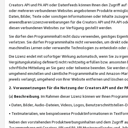
Creators API und PA API oder Datenfeeds können Ihnen den Zugriff auf D
oder mehreren verbundenen Websites angebotenen Produkte ermögliche
Daten, Bilder, Texte oder sonstigen Informationen oder Inhalte zuzugre
anwendbaren Lizenzvereinbarungen für die Creators API und PA API od
diesen verbundenen Websites zur Verfügung gestellt werden.
Sie dürfen den Programminhalt nicht dazu verwenden, geistiges Eigent
verletzen. Sie dürfen Programminhalte nicht verwenden, um direkt ode
maschinelles Lernen oder verwandte Technologien zu entwickeln oder zu
Die Lizenz endet mit sofortiger Wirkung automatisch, wenn Sie zu irg
Vergütungskatalog definiert) nicht rechtzeitig erfüllen bzw. ansonsten
schriftliche Mitteilung an Sie ganz oder teilweise beenden. Sie werden
umgehend einstellen und sämtliche Programminhalte und Amazon-Marke
jeweils verlangt, umgehend von Ihrer Website entfernen und löschen od
2. Voraussetzungen für die Nutzung der Creators API und der P
(a)
Beschreibung
. Im Rahmen dieser Lizenz können wir Ihnen Programmi
• Daten, Bilder, Audio-Dateien, Videos, Logos, Benutzerschnittstellen-
• Textmaterialien, wie beispielsweise Produktinformationen in Textfor
Neben den vorstehenden Produktwerbungsinhalten und dem Zugriff auf 
Zusammenhang mit Creators API und PA API Musterquellcodes und -bibli