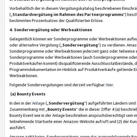
Vorbehaltlich der in diesem Vergütungskatalog beschriebenen Einschr
(„
Standardvergütung im Rahmen des Partnerprogramms
“) besc
bestimmten Prozentsatzes der Qualifizierten Erlöse.
4. Sondervergütung oder Werbeaktionen
Gelegentlich können wir Sonderprogramme oder Werbeaktionen auflegen,
oder alternative Vergütung („
Sondervergütung
”) zu verdienen. Amazo
Sonderprogramme oder Werbeaktionen jederzeit ganz oder teilweise einz
Sonderprogramme oder Werbeaktionen (auch Sonderprogramme oder We
Produktverkäufen kommt) disqualifizierende Ausschlusstatbestände, di
Programmdokumentation im Hinblick auf Produktverkäufe geltende E
Werbeaktionen.
Folgende Sondervergütungen sind derzeit verfügbar:
hier
.
(a) Bounty Events
In den in der
Anlage
(„
Sondervergütung
“) aufgeführten Ländern sind
Zusammenhang mit „
Bounty Events
“ die in dieser Ziffer 4 (a) besch
Bounty Event wie in der Anlage beschrieben anspruchsberechtigt sein mu
teilnehmende Startseite einer Amazon-Website aufruft und (2) der Kun
ausführt.
Amazon zahlt keine Sondervergütung, wenn das zugrundeliegende Boun