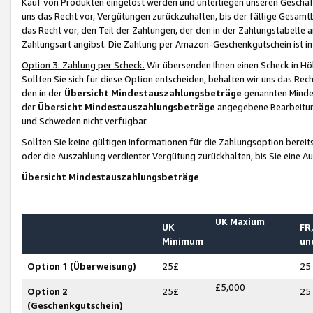
Kauf von Produkten eingelöst werden und unterliegen unseren Geschäf
uns das Recht vor, Vergütungen zurückzuhalten, bis der fällige Gesamt
das Recht vor, den Teil der Zahlungen, der den in der Zahlungstabelle 
Zahlungsart angibst. Die Zahlung per Amazon-Geschenkgutschein ist in
Option 3: Zahlung per Scheck.
Wir übersenden Ihnen einen Scheck in Höh
Sollten Sie sich für diese Option entscheiden, behalten wir uns das Rec
den in der
Übersicht Mindestauszahlungsbeträge
genannten Mindest
der
Übersicht Mindestauszahlungsbeträge
angegebene Bearbeitung
und Schweden nicht verfügbar.
Sollten Sie keine gültigen Informationen für die Zahlungsoption bereit
oder die Auszahlung verdienter Vergütung zurückhalten, bis Sie eine A
Übersicht Mindestauszahlungsbeträge
UK Maxium
UK
FR,
Minimum
un
Option 1 (Überweisung)
25£
25
£5,000
Option 2
25£
25
(Geschenkgutschein)