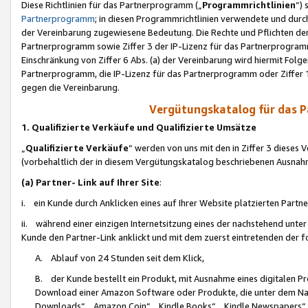
Diese Richtlinien für das Partnerprogramm („
Programmrichtlinien
“)
Partnerprogramm
; in diesen Programmrichtlinien verwendete und durch
der Vereinbarung zugewiesene Bedeutung. Die Rechte und Pflichten de
Partnerprogramm sowie Ziffer 3 der IP-Lizenz für das Partnerprogram
Einschränkung von Ziffer 6 Abs. (a) der Vereinbarung wird hiermit Fol
Partnerprogramm, die IP-Lizenz für das Partnerprogramm oder Ziffer 1
gegen die Vereinbarung.
Vergütungskatalog für das 
1. Qualifizierte Verkäufe und Qualifizierte Umsätze
„
Qualifizierte Verkäufe
“ werden von uns mit den in Ziffer 3 diese
(vorbehaltlich der in diesem Vergütungskatalog beschriebenen Ausnah
(a) Partner- Link auf Ihrer Site
:
i. ein Kunde durch Anklicken eines auf Ihrer Website platzierten Part
ii. während einer einzigen Internetsitzung eines der nachstehend unter (i)
Kunde den Partner-Link anklickt und mit dem zuerst eintretenden der f
A. Ablauf von 24 Stunden seit dem Klick,
B. der Kunde bestellt ein Produkt, mit Ausnahme eines digitalen P
Download einer Amazon Software oder Produkte, die unter dem N
Downloads“, „Amazon Coin“, „Kindle Books“, „Kindle Newspapers“, „