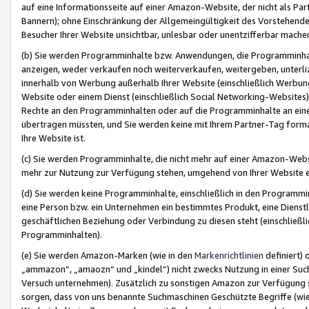
auf eine Informationsseite auf einer Amazon-Website, der nicht als Part
Bannern); ohne Einschränkung der Allgemeingültigkeit des Vorstehende
Besucher Ihrer Website unsichtbar, unlesbar oder unentzifferbar mache
(b) Sie werden Programminhalte bzw. Anwendungen, die Programminhalt
anzeigen, weder verkaufen noch weiterverkaufen, weitergeben, unterli
innerhalb von Werbung außerhalb Ihrer Website (einschließlich Werbun
Website oder einem Dienst (einschließlich Social Networking-Website
Rechte an den Programminhalten oder auf die Programminhalte an eine a
übertragen müssten, und Sie werden keine mit Ihrem Partner-Tag formati
Ihre Website ist.
(c) Sie werden Programminhalte, die nicht mehr auf einer Amazon-Websit
mehr zur Nutzung zur Verfügung stehen, umgehend von Ihrer Website e
(d) Sie werden keine Programminhalte, einschließlich in den Programmin
eine Person bzw. ein Unternehmen ein bestimmtes Produkt, eine Dienstle
geschäftlichen Beziehung oder Verbindung zu diesen steht (einschließli
Programminhalten).
(e) Sie werden Amazon-Marken (wie in den
Markenrichtlinien
definiert) 
„ammazon“, „amaozn“ und „kindel“) nicht zwecks Nutzung in einer Suc
Versuch unternehmen). Zusätzlich zu sonstigen Amazon zur Verfügung 
sorgen, dass von uns benannte Suchmaschinen Geschützte Begriffe (wie 