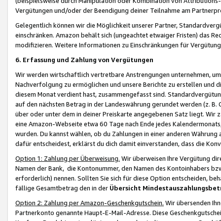
(beispielsweise durch Manipulation oder Kombination von Attributions-
Vergütungen und/oder der Beendigung deiner Teilnahme am Partnerp
Gelegentlich können wir die Möglichkeit unserer Partner, Standardv
einschränken. Amazon behält sich (ungeachtet etwaiger Fristen) das Re
modifizieren. Weitere Informationen zu Einschränkungen für Vergütung
6. Erfassung und Zahlung von Vergütungen
Wir werden wirtschaftlich vertretbare Anstrengungen unternehmen, um 
Nachverfolgung zu ermöglichen und unsere Berichte zu erstellen und di
diesem Monat verdient hast, zusammengefasst sind. Standardvergütung
auf den nächsten Betrag in der Landeswährung gerundet werden (z. B. C
über oder unter dem in deiner Preiskarte angegebenen Satz liegt. Wir
eine Amazon-Webseite etwa 60 Tage nach Ende jedes Kalendermonats, i
wurden. Du kannst wählen, ob du Zahlungen in einer anderen Währung
dafür entscheidest, erklärst du dich damit einverstanden, dass die K
Option 1: Zahlung per Überweisung.
Wir überweisen Ihre Vergütung dir
Namen der Bank, die Kontonummer, den Namen des Kontoinhabers bzw. a
erforderlich) nennen. Sollten Sie sich für diese Option entscheiden, be
fällige Gesamtbetrag den in der
Übersicht Mindestauszahlungsbet
Option 2: Zahlung per Amazon-Geschenkgutschein.
Wir übersenden Ihne
Partnerkonto genannte Haupt-E-Mail-Adresse. Diese Geschenkgutschei