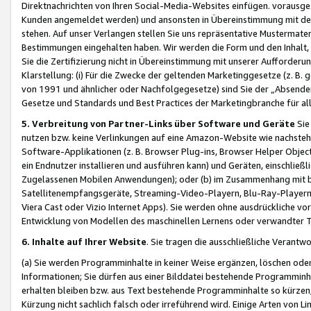
Direktnachrichten von Ihren Social-Media-Websites einfügen. vorausg
Kunden angemeldet werden) und ansonsten in Übereinstimmung mit der
stehen. Auf unser Verlangen stellen Sie uns repräsentative Mustermater
Bestimmungen eingehalten haben. Wir werden die Form und den Inhalt, di
Sie die Zertifizierung nicht in Übereinstimmung mit unserer Aufforderu
Klarstellung: (i) Für die Zwecke der geltenden Marketinggesetze (z. 
von 1991 und ähnlicher oder Nachfolgegesetze) sind Sie der „Absender“ j
Gesetze und Standards und Best Practices der Marketingbranche für 
5. Verbreitung von Partner-Links über Software und Geräte
Sie
nutzen bzw. keine Verlinkungen auf eine Amazon-Website wie nachsteh
Software-Applikationen (z. B. Browser Plug-ins, Browser Helper Objec
ein Endnutzer installieren und ausführen kann) und Geräten, einschlie
Zugelassenen Mobilen Anwendungen); oder (b) im Zusammenhang mit bzw.
Satellitenempfangsgeräte, Streaming-Video-Playern, Blu-Ray-Playern 
Viera Cast oder Vizio Internet Apps). Sie werden ohne ausdrückliche v
Entwicklung von Modellen des maschinellen Lernens oder verwandter 
6. Inhalte auf Ihrer Website
. Sie tragen die ausschließliche Verantwo
(a) Sie werden Programminhalte in keiner Weise ergänzen, löschen oder
Informationen; Sie dürfen aus einer Bilddatei bestehende Programminhal
erhalten bleiben bzw. aus Text bestehende Programminhalte so kürzen, 
Kürzung nicht sachlich falsch oder irreführend wird. Einige Arten von L