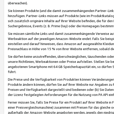
überwachen).
Sie können Produkte (und die damit zusammenhängenden Partner-Links)
hinzufügen. Partner-Links müssen auf Produkte (wie im Produktkatalog de
sich zusätzlich originäre Inhalte auf Ihrer Website befinden, die für 
Suchergebnisse, Events (z. B. Prime Day) oder die Homepages bestimmte
Sie müssen sämtliche Links und damit zusammenhängende Verweise auf z
Werbeaktion auf der jeweiligen Amazon-Website endet. Falls Sie beisp
einstellen und darauf hinweisen, dass Amazon auf ausgewählte Kleidun
Preisnachlass in Höhe von 15 % von Ihrer Website entfernen, sobald di
Sie dürfen keine unzutreffenden, überschwänglichen, täuschenden od
unsere Richtlinien, Werbeaktionen oder Preise aufstellen. Stellen Sie 
angebotenen Smartphone mit 64 GB Speicherkapazität ein, so dürfen S
führt.
Die Preise und die Verfügbarkeit von Produkten können Veränderungen 
Produkte ändern können, dürfen Sie auf Ihrer Website nur Angaben zu P
Preisen und Verfügbarkeit dargestellt sind bedienen oder (b) Sie Daten
der Lizenz festgelegten Anforderungen für die Nutzung von PA API einh
Ferner müssen Sie, falls Sie Preise für ein Produkt auf Ihrer Website in 
einer Preisvergleichsmaschine) zusammen mit Preisen für das gleiche o
außerhalb der Amazon-Website angeboten werden, jeweils den niedrigst