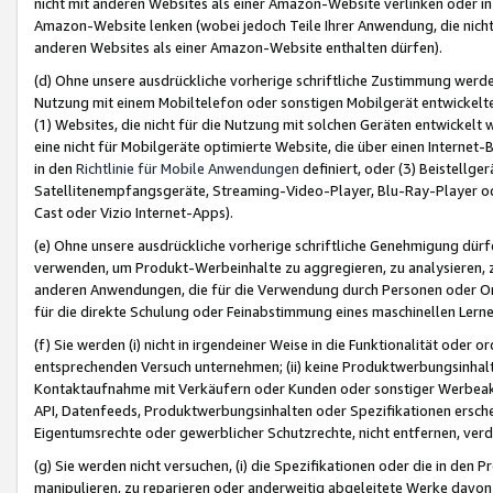
nicht mit anderen Websites als einer Amazon-Website verlinken oder i
Amazon-Website lenken (wobei jedoch Teile Ihrer Anwendung, die nich
anderen Websites als einer Amazon-Website enthalten dürfen).
(d) Ohne unsere ausdrückliche vorherige schriftliche Zustimmung werd
Nutzung mit einem Mobiltelefon oder sonstigen Mobilgerät entwickelt
(1) Websites, die nicht für die Nutzung mit solchen Geräten entwickelt
eine nicht für Mobilgeräte optimierte Website, die über einen Interne
in den
Richtlinie für Mobile Anwendungen
definiert, oder (3) Beistellge
Satellitenempfangsgeräte, Streaming-Video-Player, Blu-Ray-Player ode
Cast oder Vizio Internet-Apps).
(e) Ohne unsere ausdrückliche vorherige schriftliche Genehmigung dürfe
verwenden, um Produkt-Werbeinhalte zu aggregieren, zu analysieren, 
anderen Anwendungen, die für die Verwendung durch Personen oder Or
für die direkte Schulung oder Feinabstimmung eines maschinellen Lern
(f) Sie werden (i) nicht in irgendeiner Weise in die Funktionalität ode
entsprechenden Versuch unternehmen; (ii) keine Produktwerbungsinha
Kontaktaufnahme mit Verkäufern oder Kunden oder sonstiger Werbeaktiv
API, Datenfeeds, Produktwerbungsinhalten oder Spezifikationen erschei
Eigentumsrechte oder gewerblicher Schutzrechte, nicht entfernen, verd
(g) Sie werden nicht versuchen, (i) die Spezifikationen oder die in de
manipulieren, zu reparieren oder anderweitig abgeleitete Werke davon z