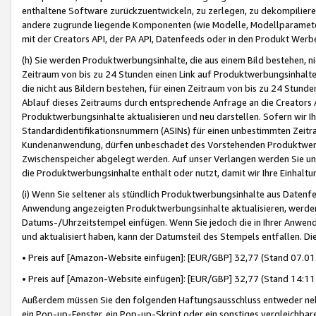
enthaltene Software zurückzuentwickeln, zu zerlegen, zu dekompilier
andere zugrunde liegende Komponenten (wie Modelle, Modellparameter
mit der Creators API, der PA API, Datenfeeds oder in den Produkt Werb
(h) Sie werden Produktwerbungsinhalte, die aus einem Bild bestehen, ni
Zeitraum von bis zu 24 Stunden einen Link auf Produktwerbungsinhalte
die nicht aus Bildern bestehen, für einen Zeitraum von bis zu 24 Stund
Ablauf dieses Zeitraums durch entsprechende Anfrage an die Creators 
Produktwerbungsinhalte aktualisieren und neu darstellen. Sofern wir Ih
Standardidentifikationsnummern (ASINs) für einen unbestimmten Zeitra
Kundenanwendung, dürfen unbeschadet des Vorstehenden Produktwerbu
Zwischenspeicher abgelegt werden. Auf unser Verlangen werden Sie un
die Produktwerbungsinhalte enthält oder nutzt, damit wir Ihre Einhalt
(i) Wenn Sie seltener als stündlich Produktwerbungsinhalte aus Datenfe
Anwendung angezeigten Produktwerbungsinhalte aktualisieren, werden 
Datums-/Uhrzeitstempel einfügen. Wenn Sie jedoch die in Ihrer Anwe
und aktualisiert haben, kann der Datumsteil des Stempels entfallen. Dies
• Preis auf [Amazon-Website einfügen]: [EUR/GBP] 32,77 (Stand 07.01.
• Preis auf [Amazon-Website einfügen]: [EUR/GBP] 32,77 (Stand 14:11 
Außerdem müssen Sie den folgenden Haftungsausschluss entweder neb
ein Pop-up-Fenster, ein Pop-up-Skript oder ein sonstiges vergleichba