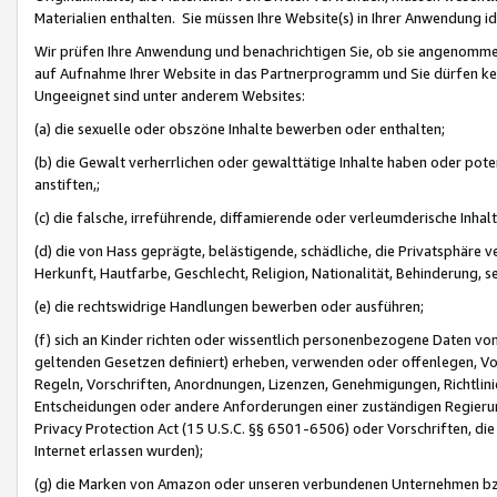
Materialien enthalten. Sie müssen Ihre Website(s) in Ihrer Anwendung ide
Wir prüfen Ihre Anwendung und benachrichtigen Sie, ob sie angenommen
auf Aufnahme Ihrer Website in das Partnerprogramm und Sie dürfen kei
Ungeeignet sind unter anderem Websites:
(a) die sexuelle oder obszöne Inhalte bewerben oder enthalten;
(b) die Gewalt verherrlichen oder gewalttätige Inhalte haben oder pot
anstiften,;
(c) die falsche, irreführende, diffamierende oder verleumderische Inha
(d) die von Hass geprägte, belästigende, schädliche, die Privatsphäre v
Herkunft, Hautfarbe, Geschlecht, Religion, Nationalität, Behinderung, 
(e) die rechtswidrige Handlungen bewerben oder ausführen;
(f) sich an Kinder richten oder wissentlich personenbezogene Daten vo
geltenden Gesetzen definiert) erheben, verwenden oder offenlegen, Vo
Regeln, Vorschriften, Anordnungen, Lizenzen, Genehmigungen, Richtlini
Entscheidungen oder andere Anforderungen einer zuständigen Regierung
Privacy Protection Act (15 U.S.C. §§ 6501-6506) oder Vorschriften, di
Internet erlassen wurden);
(g) die Marken von Amazon oder unseren verbundenen Unternehmen b