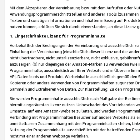
Mit dem Akzeptieren der Vereinbarung bzw. mit dem Aufrufen oder Nutz
Anwendungsprogrammierschnittstellen und anderer Tools (zusammen die
Texten und sonstigen Informationen und Inhalten in Bezug auf Produkte
nutzen können, erklären Sie sich damit einverstanden, an diese Lizenz 
1. Eingeschränkte Lizenz für Programminhalte
Vorbehaltlich der Bedingungen der Vereinbarung und ausschließlich z
Einhaltung der Vereinbarung (einschließlich dieser Lizenz und der ande
nicht übertragbare, nicht unterlizenzierbare, nicht exklusive, gebühren
anzuzeigen; (b) nur diejenigen der Amazon-Marken zu verwenden (wie in 
Programminhalte, ausschließlich auf Ihrer Website und in Übereinstimmu
API, Datenfeeds und Produkt-Werbeinhalte ausschließlich gemäß den Spe
Kopieren oder andere Verwenden von Programminhalten zugunsten Dri
Sammeln und Extrahieren von Daten. Zur Klarstellung: Zu den Program
Sie werden Programminhalte ausschließlich nach Maßgabe der Besti
hiermit eingeräumten Lizenz nutzen. Unbeschadet des Vorstehenden we
Umsätze auf eine Amazon-Website zu leiten, und werden Programminhal
Verbindung mit Programminhalten Besucher auf andere Websites als ein
unmittelbarem Zusammenhang mit den Programminhalten stehen, Links z
Nutzung der Programminhalte ausschließlich mit der betreffenden Pr
nicht mit einer anderen Webpage verlinken.