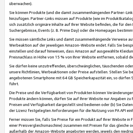
überwachen).
Sie können Produkte (und die damit zusammenhängenden Partner-Links)
hinzufügen. Partner-Links müssen auf Produkte (wie im Produktkatalog de
sich zusätzlich originäre Inhalte auf Ihrer Website befinden, die für 
Suchergebnisse, Events (z. B. Prime Day) oder die Homepages bestimmte
Sie müssen sämtliche Links und damit zusammenhängende Verweise auf z
Werbeaktion auf der jeweiligen Amazon-Website endet. Falls Sie beisp
einstellen und darauf hinweisen, dass Amazon auf ausgewählte Kleidun
Preisnachlass in Höhe von 15 % von Ihrer Website entfernen, sobald di
Sie dürfen keine unzutreffenden, überschwänglichen, täuschenden od
unsere Richtlinien, Werbeaktionen oder Preise aufstellen. Stellen Sie 
angebotenen Smartphone mit 64 GB Speicherkapazität ein, so dürfen S
führt.
Die Preise und die Verfügbarkeit von Produkten können Veränderungen 
Produkte ändern können, dürfen Sie auf Ihrer Website nur Angaben zu P
Preisen und Verfügbarkeit dargestellt sind bedienen oder (b) Sie Daten
der Lizenz festgelegten Anforderungen für die Nutzung von PA API einh
Ferner müssen Sie, falls Sie Preise für ein Produkt auf Ihrer Website in 
einer Preisvergleichsmaschine) zusammen mit Preisen für das gleiche o
außerhalb der Amazon-Website angeboten werden, jeweils den niedrigst