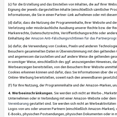
(c) für die Erstellung und das Einstellen von Inhalten, die auf Ihrer We
Eignung der jeweils dargestellten Inhalte (einschließlich sämtlicher 
Informationen, die Sie in einen Partner-Link aufnehmen oder mit diese
(d) dafür, dass die Nutzung der Programminhalte, Ihrer Website und des 
Verletzung oder missbräuchliche Ausübung unserer Rechte bzw. der Recht
Markenrechte, Datenschutzrechte, Veröffentlichungsrechte oder anderer
Einhaltung der
Amazon Anti-Fälschungsrichtlinien für das Partnerpro
(e) dafür, die Verwendung von Cookies, Pixeln und anderen Technologien
Besuchern gesammelten Daten in Übereinstimmung mit den geltenden Ge
und angemessen darzustellen und auf andere Weise die geltenden geset
in sonstiger Weise, einschließlich des ggf. anzuzeigenden Hinweises, d
Werbeanzeigen bereitstellen, von den Besuchern Ihrer Website unmitte
Cookies erkennen können und dafür, dass Sie Informationen über die v
Online-Werbung bereitstellen, soweit nach den anwendbaren gesetzlic
(f) für Ihre Nutzung, der Programminhalte und der Amazon-Marken, u
4. Werbeeinschränkungen.
Sie werden sich nicht an Werbe-, Market
Unternehmen oder in Verbindung mit einer Amazon-Website oder dem Pa
Vereinbarung
gestattet sind. Sie werden sich nicht an Werbeaktivitäten
Logos von uns oder unseren Partnern (einschließlich Amazon-Marken), 
E-Books, physischen Postsendungen, physischen Dokumenten oder in 