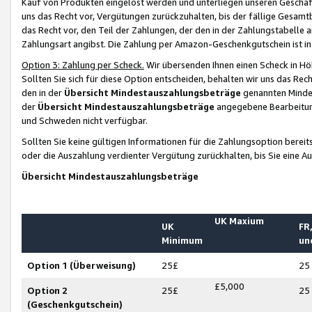
Kauf von Produkten eingelöst werden und unterliegen unseren Geschäf
uns das Recht vor, Vergütungen zurückzuhalten, bis der fällige Gesamt
das Recht vor, den Teil der Zahlungen, der den in der Zahlungstabelle 
Zahlungsart angibst. Die Zahlung per Amazon-Geschenkgutschein ist in
Option 3: Zahlung per Scheck.
Wir übersenden Ihnen einen Scheck in Höh
Sollten Sie sich für diese Option entscheiden, behalten wir uns das Rec
den in der
Übersicht Mindestauszahlungsbeträge
genannten Mindest
der
Übersicht Mindestauszahlungsbeträge
angegebene Bearbeitung
und Schweden nicht verfügbar.
Sollten Sie keine gültigen Informationen für die Zahlungsoption bereit
oder die Auszahlung verdienter Vergütung zurückhalten, bis Sie eine A
Übersicht Mindestauszahlungsbeträge
UK Maxium
UK
FR,
Minimum
un
Option 1 (Überweisung)
25£
25
£5,000
Option 2
25£
25
(Geschenkgutschein)