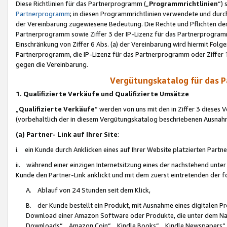
Diese Richtlinien für das Partnerprogramm („
Programmrichtlinien
“)
Partnerprogramm
; in diesen Programmrichtlinien verwendete und durch
der Vereinbarung zugewiesene Bedeutung. Die Rechte und Pflichten de
Partnerprogramm sowie Ziffer 3 der IP-Lizenz für das Partnerprogram
Einschränkung von Ziffer 6 Abs. (a) der Vereinbarung wird hiermit Fol
Partnerprogramm, die IP-Lizenz für das Partnerprogramm oder Ziffer 1
gegen die Vereinbarung.
Vergütungskatalog für das 
1. Qualifizierte Verkäufe und Qualifizierte Umsätze
„
Qualifizierte Verkäufe
“ werden von uns mit den in Ziffer 3 diese
(vorbehaltlich der in diesem Vergütungskatalog beschriebenen Ausnah
(a) Partner- Link auf Ihrer Site
:
i. ein Kunde durch Anklicken eines auf Ihrer Website platzierten Part
ii. während einer einzigen Internetsitzung eines der nachstehend unter (i)
Kunde den Partner-Link anklickt und mit dem zuerst eintretenden der f
A. Ablauf von 24 Stunden seit dem Klick,
B. der Kunde bestellt ein Produkt, mit Ausnahme eines digitalen P
Download einer Amazon Software oder Produkte, die unter dem N
Downloads“, „Amazon Coin“, „Kindle Books“, „Kindle Newspapers“, „