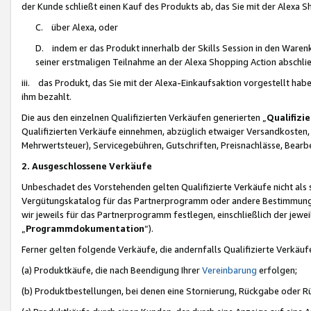
der Kunde schließt einen Kauf des Produkts ab, das Sie mit der Alexa 
C. über Alexa, oder
D. indem er das Produkt innerhalb der Skills Session in den Waren
seiner erstmaligen Teilnahme an der Alexa Shopping Action abschlie
iii. das Produkt, das Sie mit der Alexa-Einkaufsaktion vorgestellt ha
ihm bezahlt.
Die aus den einzelnen Qualifizierten Verkäufen generierten „
Qualifizi
Qualifizierten Verkäufe einnehmen, abzüglich etwaiger Versandkosten
Mehrwertsteuer), Servicegebühren, Gutschriften, Preisnachlässe, Bear
2. Ausgeschlossene Verkäufe
Unbeschadet des Vorstehenden gelten Qualifizierte Verkäufe nicht als
Vergütungskatalog für das Partnerprogramm oder andere Bestimmungen,
wir jeweils für das Partnerprogramm festlegen, einschließlich der jewe
„
Programmdokumentation
“).
Ferner gelten folgende Verkäufe, die andernfalls Qualifizierte Verkä
(a) Produktkäufe, die nach Beendigung Ihrer
Vereinbarung
erfolgen;
(b) Produktbestellungen, bei denen eine Stornierung, Rückgabe oder R