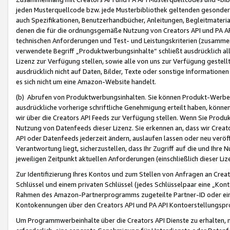
jeden Musterquellcode bzw. jede Musterbibliothek geltenden gesonder
auch Spezifikationen, Benutzerhandbücher, Anleitungen, Begleitmaterial
denen die für die ordnungsgemäße Nutzung von Creators API und PA A
technischen Anforderungen und Test- und Leistungskriterien (zusammen
verwendete Begriff „Produktwerbungsinhalte“ schließt ausdrücklich al
Lizenz zur Verfügung stellen, sowie alle von uns zur Verfügung gestel
ausdrücklich nicht auf Daten, Bilder, Texte oder sonstige Informatione
es sich nicht um eine Amazon-Website handelt.
(b) Abrufen von Produktwerbungsinhalten. Sie können Produkt-Werbein
ausdrückliche vorherige schriftliche Genehmigung erteilt haben, könn
wir über die Creators API Feeds zur Verfügung stellen. Wenn Sie Produk
Nutzung von Datenfeeds dieser Lizenz. Sie erkennen an, dass wir Creat
API oder Datenfeeds jederzeit ändern, auslaufen lassen oder neu veröffe
Verantwortung liegt, sicherzustellen, dass Ihr Zugriff auf die und Ihr
jeweiligen Zeitpunkt aktuellen Anforderungen (einschließlich dieser Liz
Zur Identifizierung Ihres Kontos und zum Stellen von Anfragen an Crea
Schlüssel und einem privaten Schlüssel (jedes Schlüsselpaar eine „Kon
Rahmen des Amazon-Partnerprogramms zugeteilte Partner-ID oder ein
Kontokennungen über den Creators API und PA API Kontoerstellungspro
Um Programmwerbeinhalte über die Creators API Dienste zu erhalten, m