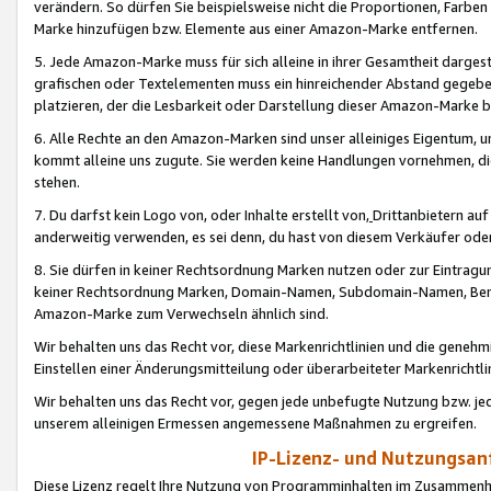
verändern. So dürfen Sie beispielsweise nicht die Proportionen, Farb
Marke hinzufügen bzw. Elemente aus einer Amazon-Marke entfernen.
5. Jede Amazon-Marke muss für sich alleine in ihrer Gesamtheit darge
grafischen oder Textelementen muss ein hinreichender Abstand gegebe
platzieren, der die Lesbarkeit oder Darstellung dieser Amazon-Marke b
6. Alle Rechte an den Amazon-Marken sind unser alleiniges Eigentum, 
kommt alleine uns zugute. Sie werden keine Handlungen vornehmen, 
stehen.
7. Du darfst kein Logo von, oder Inhalte erstellt von,
Drittanbietern au
anderweitig verwenden, es sei denn, du hast von diesem Verkäufer oder
8. Sie dürfen in keiner Rechtsordnung Marken nutzen oder zur Eintragu
keiner Rechtsordnung Marken, Domain-Namen, Subdomain-Namen, Benu
Amazon-Marke zum Verwechseln ähnlich sind.
Wir behalten uns das Recht vor, diese Markenrichtlinien und die gene
Einstellen einer Änderungsmitteilung oder überarbeiteter Markenricht
Wir behalten uns das Recht vor, gegen jede unbefugte Nutzung bzw. jede 
unserem alleinigen Ermessen angemessene Maßnahmen zu ergreifen.
IP-Lizenz- und Nutzungsan
Diese Lizenz regelt Ihre Nutzung von Programminhalten im Zusammen