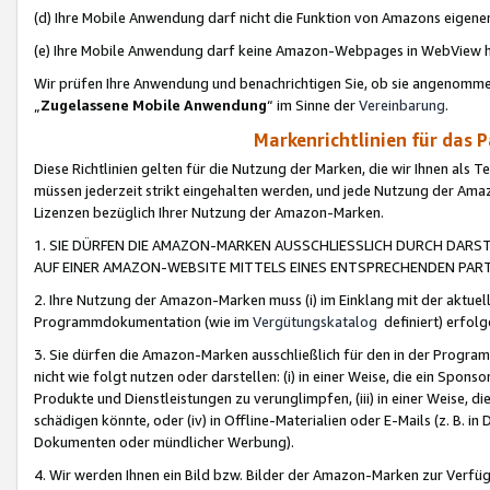
(d) Ihre Mobile Anwendung darf nicht die Funktion von Amazons eige
(e) Ihre Mobile Anwendung darf keine Amazon-Webpages in WebView 
Wir prüfen Ihre Anwendung und benachrichtigen Sie, ob sie angenomm
„
Zugelassene Mobile Anwendung
“ im Sinne der
Vereinbarung
.
Markenrichtlinien für das 
Diese Richtlinien gelten für die Nutzung der Marken, die wir Ihnen als 
müssen jederzeit strikt eingehalten werden, und jede Nutzung der Ama
Lizenzen bezüglich Ihrer Nutzung der Amazon-Marken.
1. SIE DÜRFEN DIE AMAZON-MARKEN AUSSCHLIESSLICH DURCH DARS
AUF EINER AMAZON-WEBSITE MITTELS EINES ENTSPRECHENDEN PART
2. Ihre Nutzung der Amazon-Marken muss (i) im Einklang mit der aktuells
Programmdokumentation (wie im
Vergütungskatalog
definiert) erfolg
3. Sie dürfen die Amazon-Marken ausschließlich für den in der Progr
nicht wie folgt nutzen oder darstellen: (i) in einer Weise, die ein Spo
Produkte und Dienstleistungen zu verunglimpfen, (iii) in einer Weise
schädigen könnte, oder (iv) in Offline-Materialien oder E-Mails (z. B.
Dokumenten oder mündlicher Werbung).
4. Wir werden Ihnen ein Bild bzw. Bilder der Amazon-Marken zur Verfüg