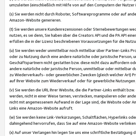
umzuleiten (einschließlich mit Hilfe von auf den Computern der Nutzer i
(s) Sie werden nicht durch Roboter, Softwareprogramme oder auf andere
Amazon-Website generieren.
(t) Sie werden unsere Kundenrezensionen oder Sternebewertungen wed
nutzen, es sei denn, Sie haben über die Creators API und die PA API e
erfüllen die in der Lizenz beschriebenen Voraussetzungen für die Nutzu
(u) Sie werden weder unmittelbar noch mittelbar über Partner-Links P
oder zu Nutzung durch eine andere natürliche oder juristische Person,
Geschäftspartnern nicht gestatten bzw. diese nicht dazu auffordern od
andere natürliche oder juristische Person, unmittelbar oder mittelbar
zu Wiederverkaufs- oder gewerblichen Zwecken (gleich welcher Art) 
auf Ihrer Website zum Wiederverkauf oder für gewerbliche Nutzungen 
(v) Sie werden die URL Ihrer Website, die die Partner-Links enthält b
werden, nicht in einer Weise tarnen, verstecken, manipulieren oder and
nicht mit angemessenem Aufwand in der Lage sind, die Website oder A
Links eine Amazon-Website aufruft.
(w) Sie werden keine Link-Verkürzungen, Schaltflächen, Hyperlinks ode
dahingehend hervorrufen, dass Sie auf eine Amazon-Website verlinken
(x) Auf unser Verlangen hin legen Sie uns eine schriftliche Bestätigung