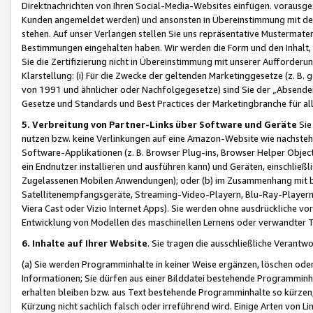
Direktnachrichten von Ihren Social-Media-Websites einfügen. vorausg
Kunden angemeldet werden) und ansonsten in Übereinstimmung mit der
stehen. Auf unser Verlangen stellen Sie uns repräsentative Mustermater
Bestimmungen eingehalten haben. Wir werden die Form und den Inhalt, di
Sie die Zertifizierung nicht in Übereinstimmung mit unserer Aufforderu
Klarstellung: (i) Für die Zwecke der geltenden Marketinggesetze (z. 
von 1991 und ähnlicher oder Nachfolgegesetze) sind Sie der „Absender“ j
Gesetze und Standards und Best Practices der Marketingbranche für 
5. Verbreitung von Partner-Links über Software und Geräte
Sie
nutzen bzw. keine Verlinkungen auf eine Amazon-Website wie nachsteh
Software-Applikationen (z. B. Browser Plug-ins, Browser Helper Objec
ein Endnutzer installieren und ausführen kann) und Geräten, einschlie
Zugelassenen Mobilen Anwendungen); oder (b) im Zusammenhang mit bzw.
Satellitenempfangsgeräte, Streaming-Video-Playern, Blu-Ray-Playern 
Viera Cast oder Vizio Internet Apps). Sie werden ohne ausdrückliche v
Entwicklung von Modellen des maschinellen Lernens oder verwandter 
6. Inhalte auf Ihrer Website
. Sie tragen die ausschließliche Verantwo
(a) Sie werden Programminhalte in keiner Weise ergänzen, löschen oder
Informationen; Sie dürfen aus einer Bilddatei bestehende Programminhal
erhalten bleiben bzw. aus Text bestehende Programminhalte so kürzen, 
Kürzung nicht sachlich falsch oder irreführend wird. Einige Arten von L