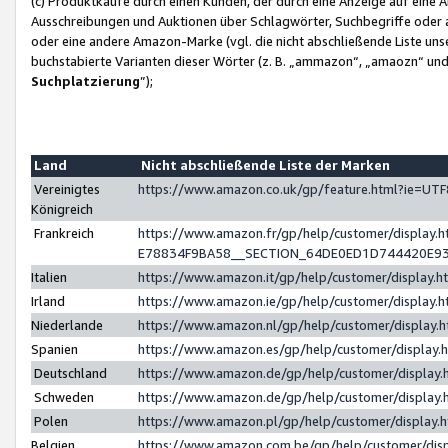
(c) Produktkäufe durch einen Kunden, der durch eine Anzeige auf eine 
Ausschreibungen und Auktionen über Schlagwörter, Suchbegriffe oder 
oder eine andere Amazon-Marke (vgl. die nicht abschließende Liste un
buchstabierte Varianten dieser Wörter (z. B. „ammazon“, „amaozn“ und „
Suchplatzierung
”);
Land
Nicht abschließende Liste der Marken
Vereinigtes
https://www.amazon.co.uk/gp/feature.html?ie=U
Königreich
Frankreich
https://www.amazon.fr/gp/help/customer/displa
E78834F9BA58__SECTION_64DE0ED1D744420E9
Italien
https://www.amazon.it/gp/help/customer/display
Irland
https://www.amazon.ie/gp/help/customer/displa
Niederlande
https://www.amazon.nl/gp/help/customer/display
Spanien
https://www.amazon.es/gp/help/customer/display
Deutschland
https://www.amazon.de/gp/help/customer/displa
Schweden
https://www.amazon.de/gp/help/customer/displa
Polen
https://www.amazon.pl/gp/help/customer/display
Belgien
https://www.amazon.com.be/gp/help/customer/d