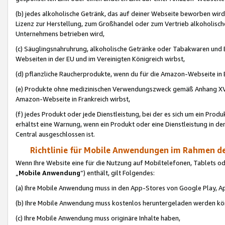
(b) jedes alkoholische Getränk, das auf deiner Webseite beworben wird
Lizenz zur Herstellung, zum Großhandel oder zum Vertrieb alkoholisch
Unternehmens betrieben wird,
(c) Säuglingsnahruhrung, alkoholische Getränke oder Tabakwaren und E
Webseiten in der EU und im Vereinigten Königreich wirbst,
(d) pflanzliche Raucherprodukte, wenn du für die Amazon-Webseite in B
(e) Produkte ohne medizinischen Verwendungszweck gemäß Anhang XVI 
Amazon-Webseite in Frankreich wirbst,
(f) jedes Produkt oder jede Dienstleistung, bei der es sich um ein Prod
erhältst eine Warnung, wenn ein Produkt oder eine Dienstleistung in de
Central ausgeschlossen ist.
Richtlinie für Mobile Anwendungen im Rahmen de
Wenn Ihre Website eine für die Nutzung auf Mobiltelefonen, Tablets 
„
Mobile Anwendung
“) enthält, gilt Folgendes:
(a) Ihre Mobile Anwendung muss in den App-Stores von Google Play, A
(b) Ihre Mobile Anwendung muss kostenlos heruntergeladen werden könn
(c) Ihre Mobile Anwendung muss originäre Inhalte haben,