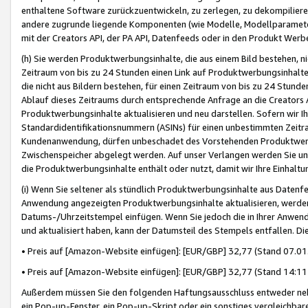
enthaltene Software zurückzuentwickeln, zu zerlegen, zu dekompilier
andere zugrunde liegende Komponenten (wie Modelle, Modellparameter
mit der Creators API, der PA API, Datenfeeds oder in den Produkt Werb
(h) Sie werden Produktwerbungsinhalte, die aus einem Bild bestehen, ni
Zeitraum von bis zu 24 Stunden einen Link auf Produktwerbungsinhalte
die nicht aus Bildern bestehen, für einen Zeitraum von bis zu 24 Stund
Ablauf dieses Zeitraums durch entsprechende Anfrage an die Creators 
Produktwerbungsinhalte aktualisieren und neu darstellen. Sofern wir Ih
Standardidentifikationsnummern (ASINs) für einen unbestimmten Zeitra
Kundenanwendung, dürfen unbeschadet des Vorstehenden Produktwerbu
Zwischenspeicher abgelegt werden. Auf unser Verlangen werden Sie un
die Produktwerbungsinhalte enthält oder nutzt, damit wir Ihre Einhalt
(i) Wenn Sie seltener als stündlich Produktwerbungsinhalte aus Datenfe
Anwendung angezeigten Produktwerbungsinhalte aktualisieren, werden 
Datums-/Uhrzeitstempel einfügen. Wenn Sie jedoch die in Ihrer Anwe
und aktualisiert haben, kann der Datumsteil des Stempels entfallen. Dies
• Preis auf [Amazon-Website einfügen]: [EUR/GBP] 32,77 (Stand 07.01.
• Preis auf [Amazon-Website einfügen]: [EUR/GBP] 32,77 (Stand 14:11 
Außerdem müssen Sie den folgenden Haftungsausschluss entweder neb
ein Pop-up-Fenster, ein Pop-up-Skript oder ein sonstiges vergleichba