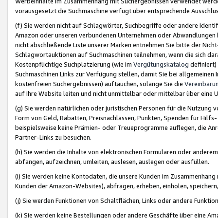
Werbeinhalte im Zusammenhang mit Suchergebnissen verwendet werden,
vorausgesetzt die Suchmaschine verfügt über entsprechende Ausschlu
(f) Sie werden nicht auf Schlagwörter, Suchbegriffe oder andere Ident
Amazon oder unseren verbundenen Unternehmen oder Abwandlungen bzw
nicht abschließende Liste unserer Marken entnehmen Sie bitte der Nich
Schlagwortauktionen auf Suchmaschinen teilnehmen, wenn die sich da
Kostenpflichtige Suchplatzierung (wie im
Vergütungskatalog
definiert
Suchmaschinen Links zur Verfügung stellen, damit Sie bei allgemeinen I
kostenfreien Suchergebnissen) auftauchen, solange Sie die
Vereinbaru
auf Ihre Website leiten und nicht unmittelbar oder mittelbar über eine
(g) Sie werden natürlichen oder juristischen Personen für die Nutzung 
Form von Geld, Rabatten, Preisnachlässen, Punkten, Spenden für Hilfs
beispielsweise keine Prämien- oder Treueprogramme auflegen, die Anrei
Partner-Links zu besuchen.
(h) Sie werden die Inhalte von elektronischen Formularen oder anderem M
abfangen, aufzeichnen, umleiten, auslesen, auslegen oder ausfüllen.
(i) Sie werden keine Kontodaten, die unsere Kunden im Zusammenhang 
Kunden der Amazon-Websites), abfragen, erheben, einholen, speichern,
(j) Sie werden Funktionen von Schaltflächen, Links oder andere Funkti
(k) Sie werden keine Bestellungen oder andere Geschäfte über eine Ama