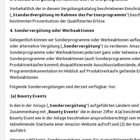
Vorbehaltlich der in diesem Vergütungskatalog beschriebenen Einschr
(„
Standardvergütung im Rahmen des Partnerprogramms
“) besc
bestimmten Prozentsatzes der Qualifizierten Erlöse.
4. Sondervergütung oder Werbeaktionen
Gelegentlich können wir Sonderprogramme oder Werbeaktionen auflegen,
oder alternative Vergütung („
Sondervergütung
”) zu verdienen. Amazo
Sonderprogramme oder Werbeaktionen jederzeit ganz oder teilweise einz
Sonderprogramme oder Werbeaktionen (auch Sonderprogramme oder We
Produktverkäufen kommt) disqualifizierende Ausschlusstatbestände, di
Programmdokumentation im Hinblick auf Produktverkäufe geltende E
Werbeaktionen.
Folgende Sondervergütungen sind derzeit verfügbar:
hier
.
(a) Bounty Events
In den in der
Anlage
(„
Sondervergütung
“) aufgeführten Ländern sind
Zusammenhang mit „
Bounty Events
“ die in dieser Ziffer 4 (a) besch
Bounty Event wie in der Anlage beschrieben anspruchsberechtigt sein mu
teilnehmende Startseite einer Amazon-Website aufruft und (2) der Kun
ausführt.
Amazon zahlt keine Sondervergütung, wenn das zugrundeliegende Boun