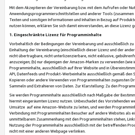
Mit dem Akzeptieren der Vereinbarung bzw. mit dem Aufrufen oder Nutz
Anwendungsprogrammierschnittstellen und anderer Tools (zusammen die
Texten und sonstigen Informationen und Inhalten in Bezug auf Produkte
nutzen können, erklären Sie sich damit einverstanden, an diese Lizenz 
1. Eingeschränkte Lizenz für Programminhalte
Vorbehaltlich der Bedingungen der Vereinbarung und ausschließlich z
Einhaltung der Vereinbarung (einschließlich dieser Lizenz und der ande
nicht übertragbare, nicht unterlizenzierbare, nicht exklusive, gebühren
anzuzeigen; (b) nur diejenigen der Amazon-Marken zu verwenden (wie in 
Programminhalte, ausschließlich auf Ihrer Website und in Übereinstimmu
API, Datenfeeds und Produkt-Werbeinhalte ausschließlich gemäß den Spe
Kopieren oder andere Verwenden von Programminhalten zugunsten Dri
Sammeln und Extrahieren von Daten. Zur Klarstellung: Zu den Program
Sie werden Programminhalte ausschließlich nach Maßgabe der Besti
hiermit eingeräumten Lizenz nutzen. Unbeschadet des Vorstehenden we
Umsätze auf eine Amazon-Website zu leiten, und werden Programminhal
Verbindung mit Programminhalten Besucher auf andere Websites als ein
unmittelbarem Zusammenhang mit den Programminhalten stehen, Links z
Nutzung der Programminhalte ausschließlich mit der betreffenden Pr
nicht mit einer anderen Webpage verlinken.