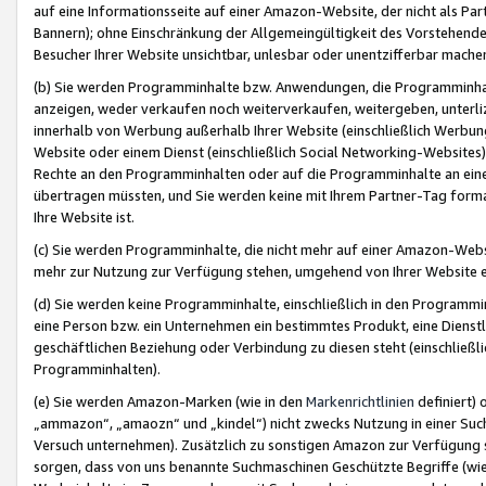
auf eine Informationsseite auf einer Amazon-Website, der nicht als Part
Bannern); ohne Einschränkung der Allgemeingültigkeit des Vorstehende
Besucher Ihrer Website unsichtbar, unlesbar oder unentzifferbar mache
(b) Sie werden Programminhalte bzw. Anwendungen, die Programminhalt
anzeigen, weder verkaufen noch weiterverkaufen, weitergeben, unterli
innerhalb von Werbung außerhalb Ihrer Website (einschließlich Werbun
Website oder einem Dienst (einschließlich Social Networking-Website
Rechte an den Programminhalten oder auf die Programminhalte an eine a
übertragen müssten, und Sie werden keine mit Ihrem Partner-Tag formati
Ihre Website ist.
(c) Sie werden Programminhalte, die nicht mehr auf einer Amazon-Websit
mehr zur Nutzung zur Verfügung stehen, umgehend von Ihrer Website e
(d) Sie werden keine Programminhalte, einschließlich in den Programmin
eine Person bzw. ein Unternehmen ein bestimmtes Produkt, eine Dienstle
geschäftlichen Beziehung oder Verbindung zu diesen steht (einschließli
Programminhalten).
(e) Sie werden Amazon-Marken (wie in den
Markenrichtlinien
definiert) 
„ammazon“, „amaozn“ und „kindel“) nicht zwecks Nutzung in einer Suc
Versuch unternehmen). Zusätzlich zu sonstigen Amazon zur Verfügung 
sorgen, dass von uns benannte Suchmaschinen Geschützte Begriffe (wie 