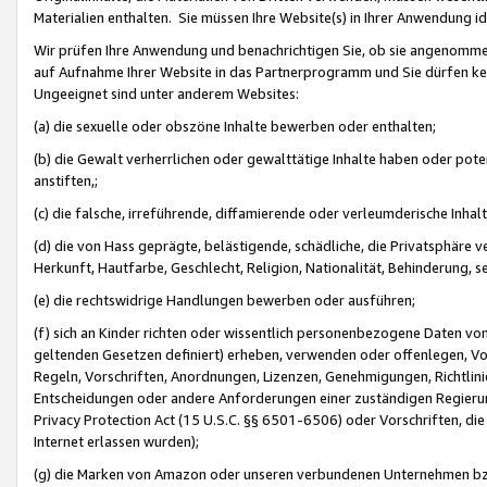
Materialien enthalten. Sie müssen Ihre Website(s) in Ihrer Anwendung ide
Wir prüfen Ihre Anwendung und benachrichtigen Sie, ob sie angenommen
auf Aufnahme Ihrer Website in das Partnerprogramm und Sie dürfen kei
Ungeeignet sind unter anderem Websites:
(a) die sexuelle oder obszöne Inhalte bewerben oder enthalten;
(b) die Gewalt verherrlichen oder gewalttätige Inhalte haben oder pot
anstiften,;
(c) die falsche, irreführende, diffamierende oder verleumderische Inha
(d) die von Hass geprägte, belästigende, schädliche, die Privatsphäre v
Herkunft, Hautfarbe, Geschlecht, Religion, Nationalität, Behinderung, 
(e) die rechtswidrige Handlungen bewerben oder ausführen;
(f) sich an Kinder richten oder wissentlich personenbezogene Daten vo
geltenden Gesetzen definiert) erheben, verwenden oder offenlegen, Vo
Regeln, Vorschriften, Anordnungen, Lizenzen, Genehmigungen, Richtlini
Entscheidungen oder andere Anforderungen einer zuständigen Regierung
Privacy Protection Act (15 U.S.C. §§ 6501-6506) oder Vorschriften, di
Internet erlassen wurden);
(g) die Marken von Amazon oder unseren verbundenen Unternehmen b