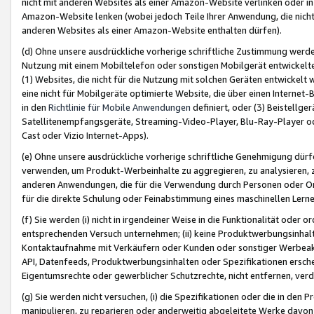
nicht mit anderen Websites als einer Amazon-Website verlinken oder i
Amazon-Website lenken (wobei jedoch Teile Ihrer Anwendung, die nich
anderen Websites als einer Amazon-Website enthalten dürfen).
(d) Ohne unsere ausdrückliche vorherige schriftliche Zustimmung werd
Nutzung mit einem Mobiltelefon oder sonstigen Mobilgerät entwickelt
(1) Websites, die nicht für die Nutzung mit solchen Geräten entwickelt
eine nicht für Mobilgeräte optimierte Website, die über einen Interne
in den
Richtlinie für Mobile Anwendungen
definiert, oder (3) Beistellge
Satellitenempfangsgeräte, Streaming-Video-Player, Blu-Ray-Player ode
Cast oder Vizio Internet-Apps).
(e) Ohne unsere ausdrückliche vorherige schriftliche Genehmigung dürfe
verwenden, um Produkt-Werbeinhalte zu aggregieren, zu analysieren, 
anderen Anwendungen, die für die Verwendung durch Personen oder Or
für die direkte Schulung oder Feinabstimmung eines maschinellen Lern
(f) Sie werden (i) nicht in irgendeiner Weise in die Funktionalität ode
entsprechenden Versuch unternehmen; (ii) keine Produktwerbungsinha
Kontaktaufnahme mit Verkäufern oder Kunden oder sonstiger Werbeaktiv
API, Datenfeeds, Produktwerbungsinhalten oder Spezifikationen erschei
Eigentumsrechte oder gewerblicher Schutzrechte, nicht entfernen, verd
(g) Sie werden nicht versuchen, (i) die Spezifikationen oder die in de
manipulieren, zu reparieren oder anderweitig abgeleitete Werke davon z