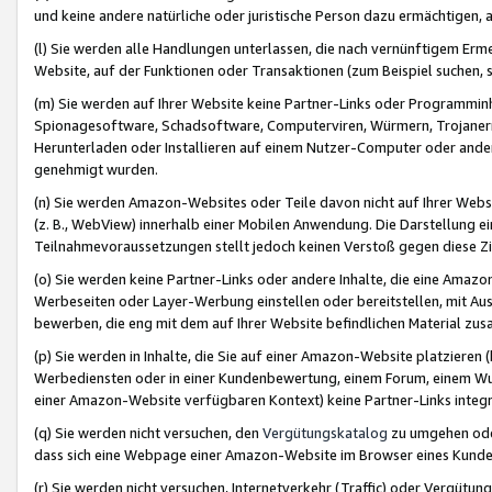
und keine andere natürliche oder juristische Person dazu ermächtigen, a
(l) Sie werden alle Handlungen unterlassen, die nach vernünftigem Erme
Website, auf der Funktionen oder Transaktionen (zum Beispiel suchen, s
(m) Sie werden auf Ihrer Website keine Partner-Links oder Programmin
Spionagesoftware, Schadsoftware, Computerviren, Würmern, Trojaner
Herunterladen oder Installieren auf einem Nutzer-Computer oder ande
genehmigt wurden.
(n) Sie werden Amazon-Websites oder Teile davon nicht auf Ihrer Websi
(z. B., WebView) innerhalb einer Mobilen Anwendung. Die Darstellung ein
Teilnahmevoraussetzungen stellt jedoch keinen Verstoß gegen diese Zif
(o) Sie werden keine Partner-Links oder andere Inhalte, die eine Am
Werbeseiten oder Layer-Werbung einstellen oder bereitstellen, mit Au
bewerben, die eng mit dem auf Ihrer Website befindlichen Material z
(p) Sie werden in Inhalte, die Sie auf einer Amazon-Website platzier
Werbediensten oder in einer Kundenbewertung, einem Forum, einem Wun
einer Amazon-Website verfügbaren Kontext) keine Partner-Links integr
(q) Sie werden nicht versuchen, den
Vergütungskatalog
zu umgehen oder
dass sich eine Webpage einer Amazon-Website im Browser eines Kunden 
(r) Sie werden nicht versuchen, Internetverkehr (Traffic) oder Vergü