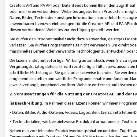
Creators API und PA API oder Datenfeeds können Ihnen den Zugriff auf D
oder mehreren verbundenen Websites angebotenen Produkte ermögliche
Daten, Bilder, Texte oder sonstigen Informationen oder Inhalte zuzugre
anwendbaren Lizenzvereinbarungen für die Creators API und PA API od
diesen verbundenen Websites zur Verfügung gestellt werden.
Sie dürfen den Programminhalt nicht dazu verwenden, geistiges Eigent
verletzen. Sie dürfen Programminhalte nicht verwenden, um direkt ode
maschinelles Lernen oder verwandte Technologien zu entwickeln oder zu
Die Lizenz endet mit sofortiger Wirkung automatisch, wenn Sie zu irg
Vergütungskatalog definiert) nicht rechtzeitig erfüllen bzw. ansonsten
schriftliche Mitteilung an Sie ganz oder teilweise beenden. Sie werden
umgehend einstellen und sämtliche Programminhalte und Amazon-Marke
jeweils verlangt, umgehend von Ihrer Website entfernen und löschen od
2. Voraussetzungen für die Nutzung der Creators API und der P
(a)
Beschreibung
. Im Rahmen dieser Lizenz können wir Ihnen Programmi
• Daten, Bilder, Audio-Dateien, Videos, Logos, Benutzerschnittstellen-
• Textmaterialien, wie beispielsweise Produktinformationen in Textfor
Neben den vorstehenden Produktwerbungsinhalten und dem Zugriff auf 
Zusammenhang mit Creators API und PA API Musterquellcodes und -bibli