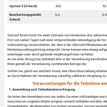
Option 3 (Scheck)
50£
50
Bearbeitungsgebühr
k.A.
k.A
Scheck
Sind auf Ihrem Konto für einen Zeitraum von mindestens drei Jahren kein
Frist von sieben Tagen nach einer entsprechenden Ankündigung die für
Schlussbetrag zurückzuhalten, der dem in der Übersicht Mindestausz
Mindestauszahlungsbetrag entspricht. Ferner können eine etwaig aufg
unterliegen oder durch geltende Verjährungsfristen verfallen.
An Sie unter Abzug bzw. Einbehalt aller in der Vereinbarung beschrieb
Ihnen gemäß der Vereinbarung zustehenden Beträge dar.
Sollten Sie, gleich aus welchem Grund, eine Überschusszahlung erhalte
an Sie im Rahmen der Vereinbarung zukünftig zahlbaren Vergütung zu 
Voraussetzungen für die Teilnahme a
1. Anmeldung und Teilnahmeberechtigung
Sie leiten den Anmeldeprozess ein, indem Sie einen vollständigen und 
muss/müssen originäre Inhalte (original content) enthalten und über d
Originalinhalte, die Materialien von Dritten verwenden, müssen wese