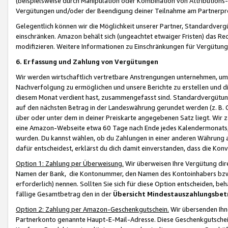
(beispielsweise durch Manipulation oder Kombination von Attributions-
Vergütungen und/oder der Beendigung deiner Teilnahme am Partnerp
Gelegentlich können wir die Möglichkeit unserer Partner, Standardv
einschränken. Amazon behält sich (ungeachtet etwaiger Fristen) das Re
modifizieren. Weitere Informationen zu Einschränkungen für Vergütung
6. Erfassung und Zahlung von Vergütungen
Wir werden wirtschaftlich vertretbare Anstrengungen unternehmen, um 
Nachverfolgung zu ermöglichen und unsere Berichte zu erstellen und di
diesem Monat verdient hast, zusammengefasst sind. Standardvergütung
auf den nächsten Betrag in der Landeswährung gerundet werden (z. B. C
über oder unter dem in deiner Preiskarte angegebenen Satz liegt. Wir
eine Amazon-Webseite etwa 60 Tage nach Ende jedes Kalendermonats, i
wurden. Du kannst wählen, ob du Zahlungen in einer anderen Währung
dafür entscheidest, erklärst du dich damit einverstanden, dass die K
Option 1: Zahlung per Überweisung.
Wir überweisen Ihre Vergütung dir
Namen der Bank, die Kontonummer, den Namen des Kontoinhabers bzw. a
erforderlich) nennen. Sollten Sie sich für diese Option entscheiden, be
fällige Gesamtbetrag den in der
Übersicht Mindestauszahlungsbet
Option 2: Zahlung per Amazon-Geschenkgutschein.
Wir übersenden Ihne
Partnerkonto genannte Haupt-E-Mail-Adresse. Diese Geschenkgutschei