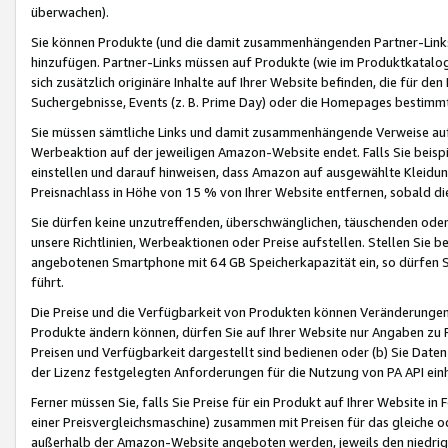
überwachen).
Sie können Produkte (und die damit zusammenhängenden Partner-Links)
hinzufügen. Partner-Links müssen auf Produkte (wie im Produktkatalog de
sich zusätzlich originäre Inhalte auf Ihrer Website befinden, die für 
Suchergebnisse, Events (z. B. Prime Day) oder die Homepages bestimmte
Sie müssen sämtliche Links und damit zusammenhängende Verweise auf z
Werbeaktion auf der jeweiligen Amazon-Website endet. Falls Sie beisp
einstellen und darauf hinweisen, dass Amazon auf ausgewählte Kleidun
Preisnachlass in Höhe von 15 % von Ihrer Website entfernen, sobald di
Sie dürfen keine unzutreffenden, überschwänglichen, täuschenden od
unsere Richtlinien, Werbeaktionen oder Preise aufstellen. Stellen Sie 
angebotenen Smartphone mit 64 GB Speicherkapazität ein, so dürfen S
führt.
Die Preise und die Verfügbarkeit von Produkten können Veränderungen 
Produkte ändern können, dürfen Sie auf Ihrer Website nur Angaben zu P
Preisen und Verfügbarkeit dargestellt sind bedienen oder (b) Sie Daten
der Lizenz festgelegten Anforderungen für die Nutzung von PA API einh
Ferner müssen Sie, falls Sie Preise für ein Produkt auf Ihrer Website in 
einer Preisvergleichsmaschine) zusammen mit Preisen für das gleiche o
außerhalb der Amazon-Website angeboten werden, jeweils den niedrigst