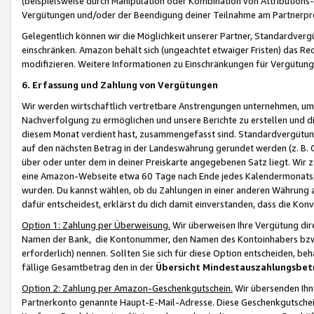
(beispielsweise durch Manipulation oder Kombination von Attributions-
Vergütungen und/oder der Beendigung deiner Teilnahme am Partnerp
Gelegentlich können wir die Möglichkeit unserer Partner, Standardv
einschränken. Amazon behält sich (ungeachtet etwaiger Fristen) das Re
modifizieren. Weitere Informationen zu Einschränkungen für Vergütung
6. Erfassung und Zahlung von Vergütungen
Wir werden wirtschaftlich vertretbare Anstrengungen unternehmen, um 
Nachverfolgung zu ermöglichen und unsere Berichte zu erstellen und di
diesem Monat verdient hast, zusammengefasst sind. Standardvergütung
auf den nächsten Betrag in der Landeswährung gerundet werden (z. B. C
über oder unter dem in deiner Preiskarte angegebenen Satz liegt. Wir
eine Amazon-Webseite etwa 60 Tage nach Ende jedes Kalendermonats, i
wurden. Du kannst wählen, ob du Zahlungen in einer anderen Währung
dafür entscheidest, erklärst du dich damit einverstanden, dass die K
Option 1: Zahlung per Überweisung.
Wir überweisen Ihre Vergütung dir
Namen der Bank, die Kontonummer, den Namen des Kontoinhabers bzw. a
erforderlich) nennen. Sollten Sie sich für diese Option entscheiden, be
fällige Gesamtbetrag den in der
Übersicht Mindestauszahlungsbet
Option 2: Zahlung per Amazon-Geschenkgutschein.
Wir übersenden Ihne
Partnerkonto genannte Haupt-E-Mail-Adresse. Diese Geschenkgutschei