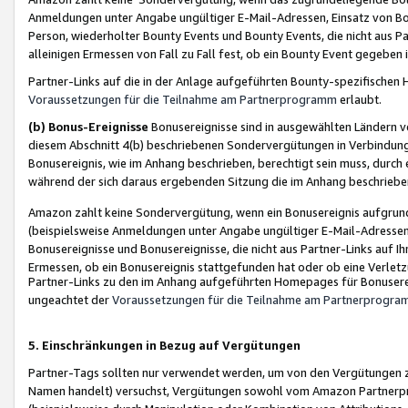
Anmeldungen unter Angabe ungültiger E-Mail-Adressen, Einsatz von Bot
Person, wiederholter Bounty Events und Bounty Events, die nicht aus Par
alleinigen Ermessen von Fall zu Fall fest, ob ein Bounty Event gegeben 
Partner-Links auf die in der Anlage aufgeführten Bounty-spezifisch
Voraussetzungen für die Teilnahme am Partnerprogramm
erlaubt.
(b) Bonus-Ereignisse
Bonusereignisse sind in ausgewählten Ländern v
diesem Abschnitt 4(b) beschriebenen Sondervergütungen in Verbindung
Bonusereignis, wie im Anhang beschrieben, berechtigt sein muss, durch 
während der sich daraus ergebenden Sitzung die im Anhang beschriebe
Amazon zahlt keine Sondervergütung, wenn ein Bonusereignis aufgrund 
(beispielsweise Anmeldungen unter Angabe ungültiger E-Mail-Adressen
Bonusereignisse und Bonusereignisse, die nicht aus Partner-Links auf I
Ermessen, ob ein Bonusereignis stattgefunden hat oder ob eine Verletz
Partner-Links zu den im Anhang aufgeführten Homepages für Bonuserei
ungeachtet der
Voraussetzungen für die Teilnahme am Partnerprogr
5. Einschränkungen in Bezug auf Vergütungen
Partner-Tags sollten nur verwendet werden, um von den Vergütungen zu pr
Namen handelt) versuchst, Vergütungen sowohl vom Amazon Partnerp