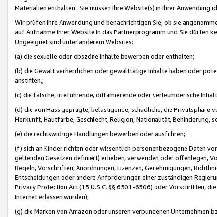
Materialien enthalten. Sie müssen Ihre Website(s) in Ihrer Anwendung ide
Wir prüfen Ihre Anwendung und benachrichtigen Sie, ob sie angenommen
auf Aufnahme Ihrer Website in das Partnerprogramm und Sie dürfen kei
Ungeeignet sind unter anderem Websites:
(a) die sexuelle oder obszöne Inhalte bewerben oder enthalten;
(b) die Gewalt verherrlichen oder gewalttätige Inhalte haben oder pot
anstiften,;
(c) die falsche, irreführende, diffamierende oder verleumderische Inha
(d) die von Hass geprägte, belästigende, schädliche, die Privatsphäre v
Herkunft, Hautfarbe, Geschlecht, Religion, Nationalität, Behinderung, 
(e) die rechtswidrige Handlungen bewerben oder ausführen;
(f) sich an Kinder richten oder wissentlich personenbezogene Daten vo
geltenden Gesetzen definiert) erheben, verwenden oder offenlegen, Vo
Regeln, Vorschriften, Anordnungen, Lizenzen, Genehmigungen, Richtlini
Entscheidungen oder andere Anforderungen einer zuständigen Regierung
Privacy Protection Act (15 U.S.C. §§ 6501-6506) oder Vorschriften, di
Internet erlassen wurden);
(g) die Marken von Amazon oder unseren verbundenen Unternehmen b