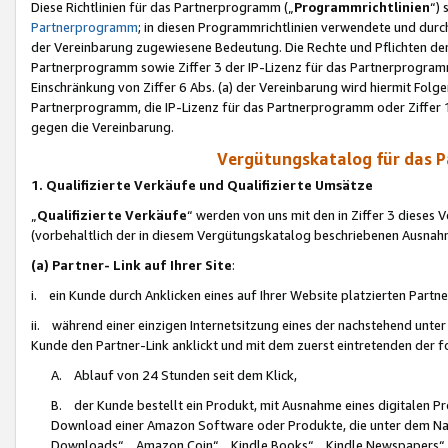
Diese Richtlinien für das Partnerprogramm („
Programmrichtlinien
“)
Partnerprogramm
; in diesen Programmrichtlinien verwendete und durch
der Vereinbarung zugewiesene Bedeutung. Die Rechte und Pflichten de
Partnerprogramm sowie Ziffer 3 der IP-Lizenz für das Partnerprogram
Einschränkung von Ziffer 6 Abs. (a) der Vereinbarung wird hiermit Fol
Partnerprogramm, die IP-Lizenz für das Partnerprogramm oder Ziffer 1
gegen die Vereinbarung.
Vergütungskatalog für das 
1. Qualifizierte Verkäufe und Qualifizierte Umsätze
„
Qualifizierte Verkäufe
“ werden von uns mit den in Ziffer 3 diese
(vorbehaltlich der in diesem Vergütungskatalog beschriebenen Ausnah
(a) Partner- Link auf Ihrer Site
:
i. ein Kunde durch Anklicken eines auf Ihrer Website platzierten Part
ii. während einer einzigen Internetsitzung eines der nachstehend unter (i)
Kunde den Partner-Link anklickt und mit dem zuerst eintretenden der f
A. Ablauf von 24 Stunden seit dem Klick,
B. der Kunde bestellt ein Produkt, mit Ausnahme eines digitalen P
Download einer Amazon Software oder Produkte, die unter dem N
Downloads“, „Amazon Coin“, „Kindle Books“, „Kindle Newspapers“, „