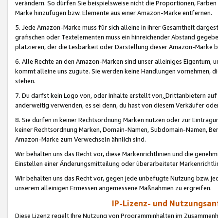
verändern. So dürfen Sie beispielsweise nicht die Proportionen, Farb
Marke hinzufügen bzw. Elemente aus einer Amazon-Marke entfernen.
5. Jede Amazon-Marke muss für sich alleine in ihrer Gesamtheit darge
grafischen oder Textelementen muss ein hinreichender Abstand gegebe
platzieren, der die Lesbarkeit oder Darstellung dieser Amazon-Marke b
6. Alle Rechte an den Amazon-Marken sind unser alleiniges Eigentum, 
kommt alleine uns zugute. Sie werden keine Handlungen vornehmen, 
stehen.
7. Du darfst kein Logo von, oder Inhalte erstellt von,
Drittanbietern au
anderweitig verwenden, es sei denn, du hast von diesem Verkäufer oder
8. Sie dürfen in keiner Rechtsordnung Marken nutzen oder zur Eintragu
keiner Rechtsordnung Marken, Domain-Namen, Subdomain-Namen, Benu
Amazon-Marke zum Verwechseln ähnlich sind.
Wir behalten uns das Recht vor, diese Markenrichtlinien und die gene
Einstellen einer Änderungsmitteilung oder überarbeiteter Markenricht
Wir behalten uns das Recht vor, gegen jede unbefugte Nutzung bzw. jede 
unserem alleinigen Ermessen angemessene Maßnahmen zu ergreifen.
IP-Lizenz- und Nutzungsan
Diese Lizenz regelt Ihre Nutzung von Programminhalten im Zusammen