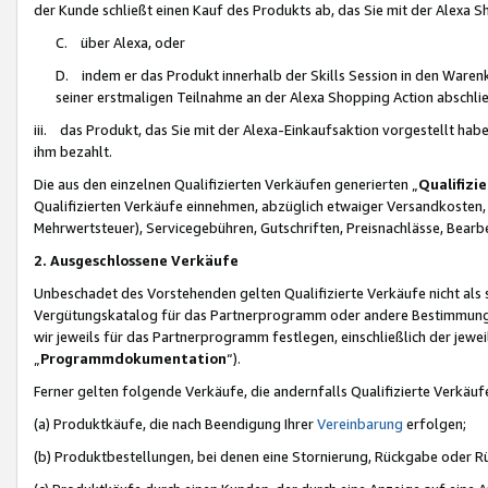
der Kunde schließt einen Kauf des Produkts ab, das Sie mit der Alexa 
C. über Alexa, oder
D. indem er das Produkt innerhalb der Skills Session in den Waren
seiner erstmaligen Teilnahme an der Alexa Shopping Action abschlie
iii. das Produkt, das Sie mit der Alexa-Einkaufsaktion vorgestellt ha
ihm bezahlt.
Die aus den einzelnen Qualifizierten Verkäufen generierten „
Qualifizi
Qualifizierten Verkäufe einnehmen, abzüglich etwaiger Versandkosten
Mehrwertsteuer), Servicegebühren, Gutschriften, Preisnachlässe, Bear
2. Ausgeschlossene Verkäufe
Unbeschadet des Vorstehenden gelten Qualifizierte Verkäufe nicht als
Vergütungskatalog für das Partnerprogramm oder andere Bestimmungen,
wir jeweils für das Partnerprogramm festlegen, einschließlich der jewe
„
Programmdokumentation
“).
Ferner gelten folgende Verkäufe, die andernfalls Qualifizierte Verkä
(a) Produktkäufe, die nach Beendigung Ihrer
Vereinbarung
erfolgen;
(b) Produktbestellungen, bei denen eine Stornierung, Rückgabe oder R