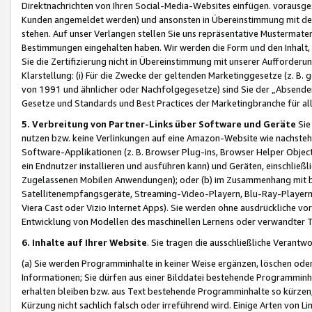
Direktnachrichten von Ihren Social-Media-Websites einfügen. vorausg
Kunden angemeldet werden) und ansonsten in Übereinstimmung mit der
stehen. Auf unser Verlangen stellen Sie uns repräsentative Mustermater
Bestimmungen eingehalten haben. Wir werden die Form und den Inhalt, di
Sie die Zertifizierung nicht in Übereinstimmung mit unserer Aufforderu
Klarstellung: (i) Für die Zwecke der geltenden Marketinggesetze (z. 
von 1991 und ähnlicher oder Nachfolgegesetze) sind Sie der „Absender“ j
Gesetze und Standards und Best Practices der Marketingbranche für 
5. Verbreitung von Partner-Links über Software und Geräte
Sie
nutzen bzw. keine Verlinkungen auf eine Amazon-Website wie nachsteh
Software-Applikationen (z. B. Browser Plug-ins, Browser Helper Objec
ein Endnutzer installieren und ausführen kann) und Geräten, einschlie
Zugelassenen Mobilen Anwendungen); oder (b) im Zusammenhang mit bzw.
Satellitenempfangsgeräte, Streaming-Video-Playern, Blu-Ray-Playern 
Viera Cast oder Vizio Internet Apps). Sie werden ohne ausdrückliche v
Entwicklung von Modellen des maschinellen Lernens oder verwandter 
6. Inhalte auf Ihrer Website
. Sie tragen die ausschließliche Verantwo
(a) Sie werden Programminhalte in keiner Weise ergänzen, löschen oder
Informationen; Sie dürfen aus einer Bilddatei bestehende Programminhal
erhalten bleiben bzw. aus Text bestehende Programminhalte so kürzen, 
Kürzung nicht sachlich falsch oder irreführend wird. Einige Arten von L