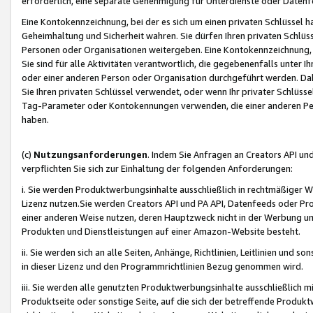
erforderlich, eine separate Genehmigung für Unterdienste oder Datenf
Eine Kontokennzeichnung, bei der es sich um einen privaten Schlüssel h
Geheimhaltung und Sicherheit wahren. Sie dürfen Ihren privaten Schlüss
Personen oder Organisationen weitergeben. Eine Kontokennzeichnung, die 
Sie sind für alle Aktivitäten verantwortlich, die gegebenenfalls unter
oder einer anderen Person oder Organisation durchgeführt werden. Dahe
Sie Ihren privaten Schlüssel verwendet, oder wenn Ihr privater Schlüss
Tag-Parameter oder Kontokennungen verwenden, die einer anderen Pers
haben.
(c)
Nutzungsanforderungen
. Indem Sie Anfragen an Creators API un
verpflichten Sie sich zur Einhaltung der folgenden Anforderungen:
i. Sie werden Produktwerbungsinhalte ausschließlich in rechtmäßiger W
Lizenz nutzen.Sie werden Creators API und PA API, Datenfeeds oder P
einer anderen Weise nutzen, deren Hauptzweck nicht in der Werbung u
Produkten und Dienstleistungen auf einer Amazon-Website besteht.
ii. Sie werden sich an alle Seiten, Anhänge, Richtlinien, Leitlinien und s
in dieser Lizenz und den Programmrichtlinien Bezug genommen wird.
iii. Sie werden alle genutzten Produktwerbungsinhalte ausschließlich m
Produktseite oder sonstige Seite, auf die sich der betreffende Produ