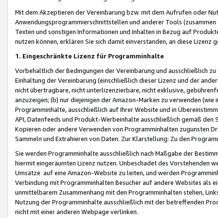
Mit dem Akzeptieren der Vereinbarung bzw. mit dem Aufrufen oder Nutz
Anwendungsprogrammierschnittstellen und anderer Tools (zusammen die
Texten und sonstigen Informationen und Inhalten in Bezug auf Produkte
nutzen können, erklären Sie sich damit einverstanden, an diese Lizenz 
1. Eingeschränkte Lizenz für Programminhalte
Vorbehaltlich der Bedingungen der Vereinbarung und ausschließlich z
Einhaltung der Vereinbarung (einschließlich dieser Lizenz und der ande
nicht übertragbare, nicht unterlizenzierbare, nicht exklusive, gebühren
anzuzeigen; (b) nur diejenigen der Amazon-Marken zu verwenden (wie in 
Programminhalte, ausschließlich auf Ihrer Website und in Übereinstimmu
API, Datenfeeds und Produkt-Werbeinhalte ausschließlich gemäß den Spe
Kopieren oder andere Verwenden von Programminhalten zugunsten Dri
Sammeln und Extrahieren von Daten. Zur Klarstellung: Zu den Program
Sie werden Programminhalte ausschließlich nach Maßgabe der Besti
hiermit eingeräumten Lizenz nutzen. Unbeschadet des Vorstehenden we
Umsätze auf eine Amazon-Website zu leiten, und werden Programminhal
Verbindung mit Programminhalten Besucher auf andere Websites als ein
unmittelbarem Zusammenhang mit den Programminhalten stehen, Links z
Nutzung der Programminhalte ausschließlich mit der betreffenden Pr
nicht mit einer anderen Webpage verlinken.