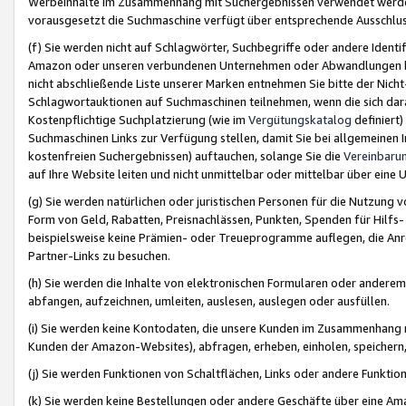
Werbeinhalte im Zusammenhang mit Suchergebnissen verwendet werden,
vorausgesetzt die Suchmaschine verfügt über entsprechende Ausschlu
(f) Sie werden nicht auf Schlagwörter, Suchbegriffe oder andere Ident
Amazon oder unseren verbundenen Unternehmen oder Abwandlungen bzw
nicht abschließende Liste unserer Marken entnehmen Sie bitte der Nich
Schlagwortauktionen auf Suchmaschinen teilnehmen, wenn die sich da
Kostenpflichtige Suchplatzierung (wie im
Vergütungskatalog
definiert
Suchmaschinen Links zur Verfügung stellen, damit Sie bei allgemeinen I
kostenfreien Suchergebnissen) auftauchen, solange Sie die
Vereinbaru
auf Ihre Website leiten und nicht unmittelbar oder mittelbar über eine
(g) Sie werden natürlichen oder juristischen Personen für die Nutzung 
Form von Geld, Rabatten, Preisnachlässen, Punkten, Spenden für Hilfs
beispielsweise keine Prämien- oder Treueprogramme auflegen, die Anrei
Partner-Links zu besuchen.
(h) Sie werden die Inhalte von elektronischen Formularen oder anderem M
abfangen, aufzeichnen, umleiten, auslesen, auslegen oder ausfüllen.
(i) Sie werden keine Kontodaten, die unsere Kunden im Zusammenhang 
Kunden der Amazon-Websites), abfragen, erheben, einholen, speichern,
(j) Sie werden Funktionen von Schaltflächen, Links oder andere Funkti
(k) Sie werden keine Bestellungen oder andere Geschäfte über eine Ama