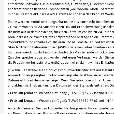
enthaltene Software zurückzuentwickeln, zu zerlegen, zu dekompilier
andere zugrunde liegende Komponenten (wie Modelle, Modellparameter
mit der Creators API, der PA API, Datenfeeds oder in den Produkt Werb
(h) Sie werden Produktwerbungsinhalte, die aus einem Bild bestehen, ni
Zeitraum von bis zu 24 Stunden einen Link auf Produktwerbungsinhalte
die nicht aus Bildern bestehen, für einen Zeitraum von bis zu 24 Stund
Ablauf dieses Zeitraums durch entsprechende Anfrage an die Creators 
Produktwerbungsinhalte aktualisieren und neu darstellen. Sofern wir Ih
Standardidentifikationsnummern (ASINs) für einen unbestimmten Zeitra
Kundenanwendung, dürfen unbeschadet des Vorstehenden Produktwerbu
Zwischenspeicher abgelegt werden. Auf unser Verlangen werden Sie un
die Produktwerbungsinhalte enthält oder nutzt, damit wir Ihre Einhalt
(i) Wenn Sie seltener als stündlich Produktwerbungsinhalte aus Datenfe
Anwendung angezeigten Produktwerbungsinhalte aktualisieren, werden 
Datums-/Uhrzeitstempel einfügen. Wenn Sie jedoch die in Ihrer Anwe
und aktualisiert haben, kann der Datumsteil des Stempels entfallen. Dies
• Preis auf [Amazon-Website einfügen]: [EUR/GBP] 32,77 (Stand 07.01.
• Preis auf [Amazon-Website einfügen]: [EUR/GBP] 32,77 (Stand 14:11 
Außerdem müssen Sie den folgenden Haftungsausschluss entweder neb
ein Pop-up-Fenster, ein Pop-up-Skript oder ein sonstiges vergleichba