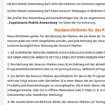
(d) Ihre Mobile Anwendung darf nicht die Funktion von Amazons eige
(e) Ihre Mobile Anwendung darf keine Amazon-Webpages in WebView 
Wir prüfen Ihre Anwendung und benachrichtigen Sie, ob sie angenomm
„
Zugelassene Mobile Anwendung
“ im Sinne der
Vereinbarung
.
Markenrichtlinien für das 
Diese Richtlinien gelten für die Nutzung der Marken, die wir Ihnen als 
müssen jederzeit strikt eingehalten werden, und jede Nutzung der Ama
Lizenzen bezüglich Ihrer Nutzung der Amazon-Marken.
1. SIE DÜRFEN DIE AMAZON-MARKEN AUSSCHLIESSLICH DURCH DARS
AUF EINER AMAZON-WEBSITE MITTELS EINES ENTSPRECHENDEN PART
2. Ihre Nutzung der Amazon-Marken muss (i) im Einklang mit der aktuells
Programmdokumentation (wie im
Vergütungskatalog
definiert) erfolg
3. Sie dürfen die Amazon-Marken ausschließlich für den in der Progr
nicht wie folgt nutzen oder darstellen: (i) in einer Weise, die ein Spo
Produkte und Dienstleistungen zu verunglimpfen, (iii) in einer Weise
schädigen könnte, oder (iv) in Offline-Materialien oder E-Mails (z. B.
Dokumenten oder mündlicher Werbung).
4. Wir werden Ihnen ein Bild bzw. Bilder der Amazon-Marken zur Verfüg