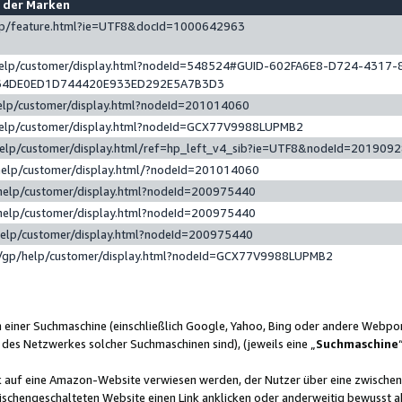
e der Marken
gp/feature.html?ie=UTF8&docId=1000642963
help/customer/display.html?nodeId=548524#GUID-602FA6E8-D724-4317-
64DE0ED1D744420E933ED292E5A7B3D3
elp/customer/display.html?nodeId=201014060
help/customer/display.html?nodeId=GCX77V9988LUPMB2
help/customer/display.html/ref=hp_left_v4_sib?ie=UTF8&nodeId=201909
help/customer/display.html/?nodeId=201014060
help/customer/display.html?nodeId=200975440
help/customer/display.html?nodeId=200975440
help/customer/display.html?nodeId=200975440
/gp/help/customer/display.html?nodeId=GCX77V9988LUPMB2
n einer Suchmaschine (einschließlich Google, Yahoo, Bing oder andere Webp
 des Netzwerkes solcher Suchmaschinen sind), (jeweils eine „
Suchmaschine
nk auf eine Amazon-Website verwiesen werden, der Nutzer über eine zwische
ischengeschalteten Website einen Link anklicken oder anderweitig bewusst a