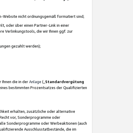
azon-Website nicht ordnungsgemäß formatiert sind;
, oder über einen Partner-Link in einer
e Verlinkungstools, die wir Ihnen ggf. zur
ütungen gezahlt werden);
 Ihnen die in der
Anlage
(„
Standardvergütung
ines bestimmten Prozentsatzes der Qualifizierten
eit erhalten, zusätzliche oder alternative
as Recht vor, Sonderprogramme oder
für alle Sonderprogramme oder Werbeaktionen (auch
lifizierende Ausschlusstatbestände, die im