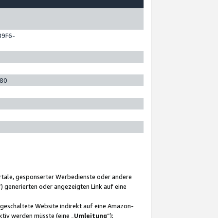
89F6-
280
ortale, gesponserter Werbedienste oder andere
“) generierten oder angezeigten Link auf eine
ngeschaltete Website indirekt auf eine Amazon-
ktiv werden müsste (eine „
Umleitung
“);