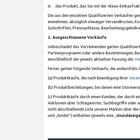
iii. das Produkt, das Sie mit der Alexa-Einkaufsa
Die aus den einzelnen Qualifizierten Verkäufen gen
einnehmen, abzüglich etwaiger Versandkosten, Ko
Gutschriften, Preisnachlässe, Bearbeitungsgebühr
2. Ausgeschlossene Verkäufe
Unbeschadet des Vorstehenden gelten Qualifiziert
Partnerprogramm oder andere Bestimmungen, Beding
einschließlich der jeweils aktuellen Fassung der
Ve
Ferner gelten folgende Verkäufe, die andernfalls
(a) Produktkäufe, die nach Beendigung Ihrer
Verei
(b) Produktbestellungen, bei denen eine Stornier
(c) Produktkäufe durch einen Kunden, der durch e
Auktionen über Schlagwörter, Suchbegriffe oder a
nicht abschließende Liste unserer Marken über di
und „kindel“) enthalten (jeweils eine „
Unzulässig