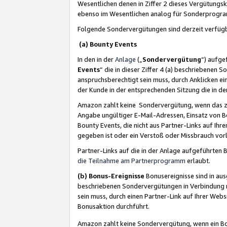
Wesentlichen denen in Ziffer 2 dieses Vergütung
ebenso im Wesentlichen analog für Sonderprogr
Folgende Sondervergütungen sind derzeit verfüg
(a) Bounty Events
In den in der
Anlage
(„
Sondervergütung
“) aufge
Events
“ die in dieser Ziffer 4 (a) beschriebenen 
anspruchsberechtigt sein muss, durch Anklicken ei
der Kunde in der entsprechenden Sitzung die in d
Amazon zahlt keine Sondervergütung, wenn das z
Angabe ungültiger E-Mail-Adressen, Einsatz von B
Bounty Events, die nicht aus Partner-Links auf Ihre
gegeben ist oder ein Verstoß oder Missbrauch vorl
Partner-Links auf die in der Anlage aufgeführte
die Teilnahme am Partnerprogramm
erlaubt.
(b) Bonus-Ereignisse
Bonusereignisse sind in au
beschriebenen Sondervergütungen in Verbindung m
sein muss, durch einen Partner-Link auf Ihrer We
Bonusaktion durchführt.
Amazon zahlt keine Sondervergütung, wenn ein Bon