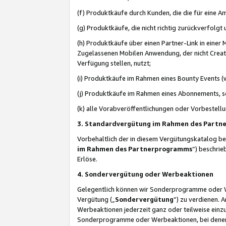
(f) Produktkäufe durch Kunden, die die für eine
(g) Produktkäufe, die nicht richtig zurückverfolg
(h) Produktkäufe über einen Partner-Link in einer
Zugelassenen Mobilen Anwendung, der nicht Creator
Verfügung stellen, nutzt;
(i) Produktkäufe im Rahmen eines Bounty Events (w
(j) Produktkäufe im Rahmen eines Abonnements, so
(k) alle Vorabveröffentlichungen oder Vorbestellu
3. Standardvergütung im Rahmen des Part
Vorbehaltlich der in diesem Vergütungskatalog b
im Rahmen des Partnerprogramms
“) beschri
Erlöse.
4. Sondervergütung oder Werbeaktionen
Gelegentlich können wir Sonderprogramme oder Wer
Vergütung („
Sondervergütung
”) zu verdienen. 
Werbeaktionen jederzeit ganz oder teilweise einz
Sonderprogramme oder Werbeaktionen, bei denen e