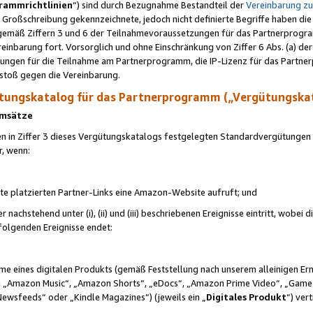
rammrichtlinien
“) sind durch Bezugnahme Bestandteil der
Vereinbarung z
Großschreibung gekennzeichnete, jedoch nicht definierte Begriffe haben die
 gemäß Ziffern 3 und 6 der Teilnahmevoraussetzungen für das Partnerprogram
nbarung fort. Vorsorglich und ohne Einschränkung von Ziffer 6 Abs. (a) der
ungen für die Teilnahme am Partnerprogramm, die IP-Lizenz für das Partner
rstoß gegen die Vereinbarung.
ungskatalog für das Partnerprogramm („Vergütungska
 Umsätze
n in Ziffer 3 dieses Vergütungskatalogs festgelegten Standardvergütungen v
r, wenn:
ite platzierten Partner-Links eine Amazon-Website aufruft; und
r nachstehend unter (i), (ii) und (iii) beschriebenen Ereignisse eintritt, wobe
 folgenden Ereignisse endet:
hme eines digitalen Produkts (gemäß Feststellung nach unserem alleinigen 
 „Amazon Music“, „Amazon Shorts“, „eDocs“, „Amazon Prime Video“, „Game
Newsfeeds“ oder „Kindle Magazines“) (jeweils ein „
Digitales Produkt
“) ver