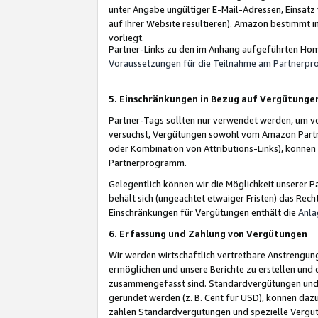
unter Angabe ungültiger E-Mail-Adressen, Einsatz
auf Ihrer Website resultieren). Amazon bestimmt i
vorliegt.
Partner-Links zu den im Anhang aufgeführten Hom
Voraussetzungen für die Teilnahme am Partnerp
5. Einschränkungen in Bezug auf Vergütunge
Partner-Tags sollten nur verwendet werden, um von 
versuchst, Vergütungen sowohl vom Amazon Partn
oder Kombination von Attributions-Links), könne
Partnerprogramm.
Gelegentlich können wir die Möglichkeit unsere
behält sich (ungeachtet etwaiger Fristen) das Rec
Einschränkungen für Vergütungen enthält die
Anla
6. Erfassung und Zahlung von Vergütungen
Wir werden wirtschaftlich vertretbare Anstrengu
ermöglichen und unsere Berichte zu erstellen und 
zusammengefasst sind. Standardvergütungen und s
gerundet werden (z. B. Cent für USD), können dazu
zahlen Standardvergütungen und spezielle Vergüt