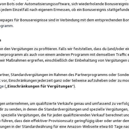
 von Bots oder Automatisierungssoftware, sich wiederholende Bonusereignisse
n jedem Einzelfall nach eigenem Ermessen, ob ein Bonusereignis stattgefund
epages für Bonusereignisse sind in Verbindung mit dem entsprechenden Bonu
rogramm
.
n
den Vergütungen zu profitieren. Falls wir feststellen, dass du (und/oder ein
erprogramm als auch von einem anderen Programm mit demselben Traffic ei
n wir Maßnahmen ergreifen, einschließlich der Einbehaltung von Vergütunge
r Partner, Standardvergütungen im Rahmen des Partnerprogramms oder Sonde
ht vor, Einschränkungen jederzeit ganz oder teilweise aufzuheben oder zu mod
ge
(„
Einschränkungen für Vergütungen
“).
ngen unternehmen, um qualifizierte Verkäufe genau und umfassend zu verfol
dir zu senden, in denen die Standardvergütungen und spezielle Vergütungen, 
pezielle Vergütungen, die für jeden qualifizierenden Verkauf berechnet un
 führen, dass dein effektiver Provisionssatz geringfügig über oder unter dem
ungen in der Standardwährung für eine Amazon-Webseite etwa 60 Tage nach