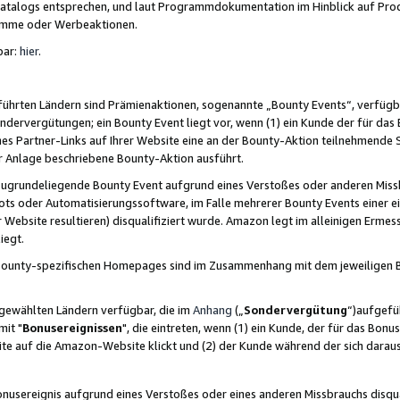
skatalogs entsprechen, und laut Programmdokumentation im Hinblick auf Pr
amme oder Werbeaktionen.
bar:
hier
.
führten Ländern sind Prämienaktionen, sogenannte „Bounty Events“, verfügb
Sondervergütungen; ein Bounty Event liegt vor, wenn (1) ein Kunde der für da
nes Partner-Links auf Ihrer Website eine an der Bounty-Aktion teilnehmende 
er Anlage beschriebene Bounty-Aktion ausführt.
ugrundeliegende Bounty Event aufgrund eines Verstoßes oder anderen Miss
ots oder Automatisierungssoftware, im Falle mehrerer Bounty Events einer e
r Website resultieren) disqualifiziert wurde. Amazon legt im alleinigen Ermess
iegt.
n Bounty-spezifischen Homepages sind im Zusammenhang mit dem jeweiligen
sgewählten Ländern verfügbar, die im
Anhang
(„
Sondervergütung
“)aufgefüh
it "
Bonusereignissen
", die eintreten, wenn (1) ein Kunde, der für das Bon
bsite auf die Amazon-Website klickt und (2) der Kunde während der sich dar
usereignis aufgrund eines Verstoßes oder eines anderen Missbrauchs disqua