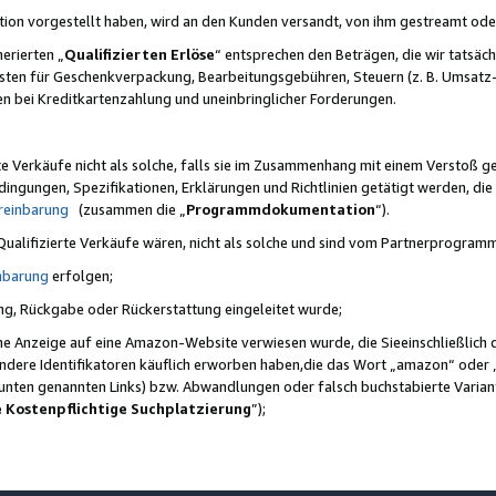
ktion vorgestellt haben, wird an den Kunden versandt, von ihm gestreamt od
erierten „
Qualifizierten Erlöse
“ entsprechen den Beträgen, die wir tatsäch
sten für Geschenkverpackung, Bearbeitungsgebühren, Steuern (z. B. Umsatz-
en bei Kreditkartenzahlung und uneinbringlicher Forderungen.
e Verkäufe nicht als solche, falls sie im Zusammenhang mit einem Verstoß 
ungen, Spezifikationen, Erklärungen und Richtlinien getätigt werden, die 
reinbarung
(zusammen die „
Programmdokumentation
“).
 Qualifizierte Verkäufe wären, nicht als solche und sind vom Partnerprogra
nbarung
erfolgen;
ung, Rückgabe oder Rückerstattung eingeleitet wurde;
ine Anzeige auf eine Amazon-Website verwiesen wurde, die Sieeinschließlich
ndere Identifikatoren käuflich erworben haben,die das Wort „amazon“ oder 
e unten genannten Links) bzw. Abwandlungen oder falsch buchstabierte Varia
e Kostenpflichtige Suchplatzierung
”);