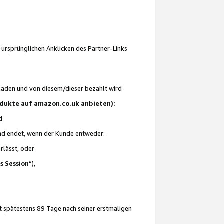
 ursprünglichen Anklicken des Partner-Links
laden und von diesem/dieser bezahlt wird
rodukte auf amazon.co.uk anbieten):
d
 und endet, wenn der Kunde entweder:
erlässt, oder
ls Session
“),
t spätestens 89 Tage nach seiner erstmaligen