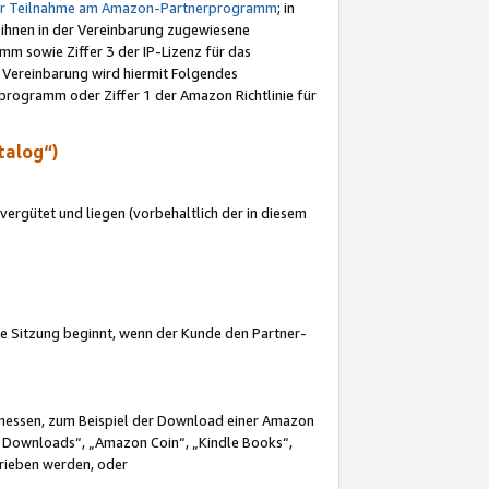
ur Teilnahme am Amazon-Partnerprogramm
; in
 ihnen in der Vereinbarung zugewiesene
m sowie Ziffer 3 der IP-Lizenz für das
 Vereinbarung wird hiermit Folgendes
programm oder Ziffer 1 der Amazon Richtlinie für
talog“)
ergütet und liegen (vorbehaltlich der in diesem
i die Sitzung beginnt, wenn der Kunde den Partner-
Ermessen, zum Beispiel der Download einer Amazon
 Downloads“, „Amazon Coin“, „Kindle Books“,
trieben werden, oder