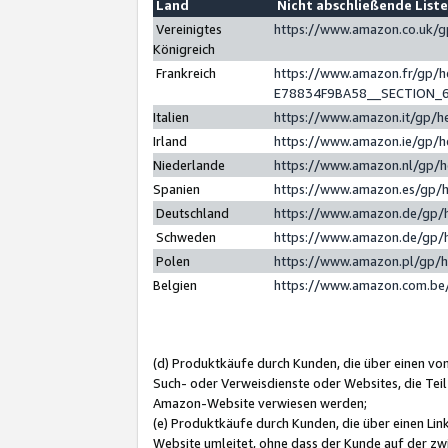
Land
Nicht abschließende List
Vereinigtes
https://www.amazon.co.uk/
Königreich
Frankreich
https://www.amazon.fr/gp/
E78834F9BA58__SECTION_
Italien
https://www.amazon.it/gp/h
Irland
https://www.amazon.ie/gp/
Niederlande
https://www.amazon.nl/gp/
Spanien
https://www.amazon.es/gp/
Deutschland
https://www.amazon.de/gp/
Schweden
https://www.amazon.de/gp/
Polen
https://www.amazon.pl/gp/
Belgien
https://www.amazon.com.be
(d) Produktkäufe durch Kunden, die über einen vo
Such- oder Verweisdienste oder Websites, die Teil
Amazon-Website verwiesen werden;
(e) Produktkäufe durch Kunden, die über einen Li
Website umleitet, ohne dass der Kunde auf der zw