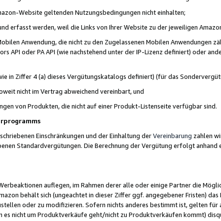
 Amazon-Website geltenden Nutzungsbedingungen nicht einhalten;
t und erfasst werden, weil die Links von Ihrer Website zu der jeweiligen Am
 Mobilen Anwendung, die nicht zu den Zugelassenen Mobilen Anwendungen zählt
s API oder PA API (wie nachstehend unter der IP-Lizenz definiert) oder ander
ie in Ziffer 4 (a) dieses Vergütungskatalogs definiert) (für das Sonderverg
weit nicht im Vertrag abweichend vereinbart, und
ngen von Produkten, die nicht auf einer Produkt-Listenseite verfügbar sind.
nerprogramms
eschriebenen Einschränkungen und der Einhaltung der
Vereinbarung
zahlen wir
ebenen Standardvergütungen. Die Berechnung der Vergütung erfolgt anhand e
beaktionen auflegen, im Rahmen derer alle oder einige Partner die Möglichk
Amazon behält sich (ungeachtet in dieser Ziffer ggf. angegebener Fristen) d
ustellen oder zu modifizieren. Sofern nichts anderes bestimmt ist, gelten 
s nicht um Produktverkäufe geht/nicht zu Produktverkäufen kommt) disqua