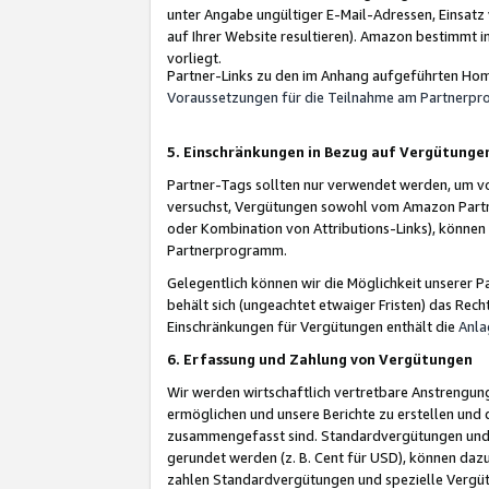
unter Angabe ungültiger E-Mail-Adressen, Einsatz
auf Ihrer Website resultieren). Amazon bestimmt i
vorliegt.
Partner-Links zu den im Anhang aufgeführten Hom
Voraussetzungen für die Teilnahme am Partnerp
5. Einschränkungen in Bezug auf Vergütunge
Partner-Tags sollten nur verwendet werden, um von 
versuchst, Vergütungen sowohl vom Amazon Partn
oder Kombination von Attributions-Links), könne
Partnerprogramm.
Gelegentlich können wir die Möglichkeit unsere
behält sich (ungeachtet etwaiger Fristen) das Rec
Einschränkungen für Vergütungen enthält die
Anla
6. Erfassung und Zahlung von Vergütungen
Wir werden wirtschaftlich vertretbare Anstrengu
ermöglichen und unsere Berichte zu erstellen und 
zusammengefasst sind. Standardvergütungen und s
gerundet werden (z. B. Cent für USD), können dazu
zahlen Standardvergütungen und spezielle Vergüt