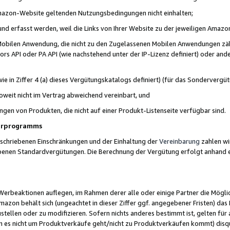
 Amazon-Website geltenden Nutzungsbedingungen nicht einhalten;
t und erfasst werden, weil die Links von Ihrer Website zu der jeweiligen Am
 Mobilen Anwendung, die nicht zu den Zugelassenen Mobilen Anwendungen zählt
s API oder PA API (wie nachstehend unter der IP-Lizenz definiert) oder ander
ie in Ziffer 4 (a) dieses Vergütungskatalogs definiert) (für das Sonderverg
weit nicht im Vertrag abweichend vereinbart, und
ngen von Produkten, die nicht auf einer Produkt-Listenseite verfügbar sind.
nerprogramms
eschriebenen Einschränkungen und der Einhaltung der
Vereinbarung
zahlen wir
ebenen Standardvergütungen. Die Berechnung der Vergütung erfolgt anhand e
beaktionen auflegen, im Rahmen derer alle oder einige Partner die Möglichk
Amazon behält sich (ungeachtet in dieser Ziffer ggf. angegebener Fristen) d
ustellen oder zu modifizieren. Sofern nichts anderes bestimmt ist, gelten 
s nicht um Produktverkäufe geht/nicht zu Produktverkäufen kommt) disqua