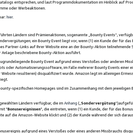
skatalogs entsprechen, und laut Programmdokumentation im Hinblick auf Pr
amme oder Werbeaktionen.
bar:
hier
.
führten Ländern sind Prämienaktionen, sogenannte „Bounty Events“, verfügb
Sondervergütungen; ein Bounty Event liegt vor, wenn (1) ein Kunde der für da
nes Partner-Links auf Ihrer Website eine an der Bounty-Aktion teilnehmende 
er Anlage beschriebene Bounty-Aktion ausführt.
ugrundeliegende Bounty Event aufgrund eines Verstoßes oder anderen Miss
ots oder Automatisierungssoftware, im Falle mehrerer Bounty Events einer e
r Website resultieren) disqualifiziert wurde. Amazon legt im alleinigen Ermess
iegt.
n Bounty-spezifischen Homepages sind im Zusammenhang mit dem jeweiligen
sgewählten Ländern verfügbar, die im
Anhang
(„
Sondervergütung
“)aufgefüh
it "
Bonusereignissen
", die eintreten, wenn (1) ein Kunde, der für das Bon
bsite auf die Amazon-Website klickt und (2) der Kunde während der sich dar
usereignis aufgrund eines Verstoßes oder eines anderen Missbrauchs disqua