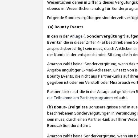
Wesentlichen denen in Ziffer 2 dieses Vergütung
ebenso im Wesentlichen analog für Sonderprogr
Folgende Sondervergütungen sind derzeit verfüg
(a) Bounty Events
In den in der
Anlage
(„
Sondervergütung
“) aufge
Events
“ die in dieser Ziffer 4 (a) beschriebenen 
anspruchsberechtigt sein muss, durch Anklicken ei
der Kunde in der entsprechenden Sitzung die in d
Amazon zahlt keine Sondervergütung, wenn das z
Angabe ungültiger E-Mail-Adressen, Einsatz von B
Bounty Events, die nicht aus Partner-Links auf Ihre
gegeben ist oder ein Verstoß oder Missbrauch vorl
Partner-Links auf die in der Anlage aufgeführte
die Teilnahme am Partnerprogramm
erlaubt.
(b) Bonus-Ereignisse
Bonusereignisse sind in au
beschriebenen Sondervergütungen in Verbindung m
sein muss, durch einen Partner-Link auf Ihrer We
Bonusaktion durchführt.
Amazon zahlt keine Sondervergütung, wenn ein Bon