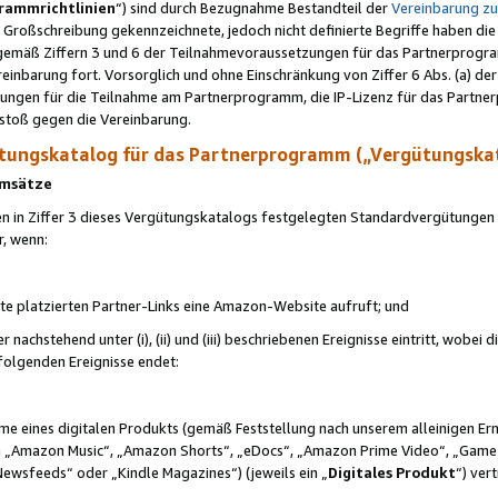
rammrichtlinien
“) sind durch Bezugnahme Bestandteil der
Vereinbarung z
Großschreibung gekennzeichnete, jedoch nicht definierte Begriffe haben die
 gemäß Ziffern 3 und 6 der Teilnahmevoraussetzungen für das Partnerprogram
nbarung fort. Vorsorglich und ohne Einschränkung von Ziffer 6 Abs. (a) der
ungen für die Teilnahme am Partnerprogramm, die IP-Lizenz für das Partner
rstoß gegen die Vereinbarung.
ungskatalog für das Partnerprogramm („Vergütungska
 Umsätze
n in Ziffer 3 dieses Vergütungskatalogs festgelegten Standardvergütungen v
r, wenn:
ite platzierten Partner-Links eine Amazon-Website aufruft; und
r nachstehend unter (i), (ii) und (iii) beschriebenen Ereignisse eintritt, wobe
 folgenden Ereignisse endet:
hme eines digitalen Produkts (gemäß Feststellung nach unserem alleinigen 
 „Amazon Music“, „Amazon Shorts“, „eDocs“, „Amazon Prime Video“, „Game
Newsfeeds“ oder „Kindle Magazines“) (jeweils ein „
Digitales Produkt
“) ver