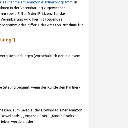
ur Teilnahme am Amazon-Partnerprogramm
; in
 ihnen in der Vereinbarung zugewiesene
m sowie Ziffer 3 der IP-Lizenz für das
 Vereinbarung wird hiermit Folgendes
programm oder Ziffer 1 der Amazon Richtlinie für
talog“)
ergütet und liegen (vorbehaltlich der in diesem
i die Sitzung beginnt, wenn der Kunde den Partner-
Ermessen, zum Beispiel der Download einer Amazon
 Downloads“, „Amazon Coin“, „Kindle Books“,
trieben werden, oder