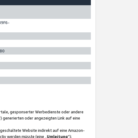
89F6-
280
ortale, gesponserter Werbedienste oder andere
“) generierten oder angezeigten Link auf eine
ngeschaltete Website indirekt auf eine Amazon-
ktiv werden müsste (eine „
Umleitung
“);