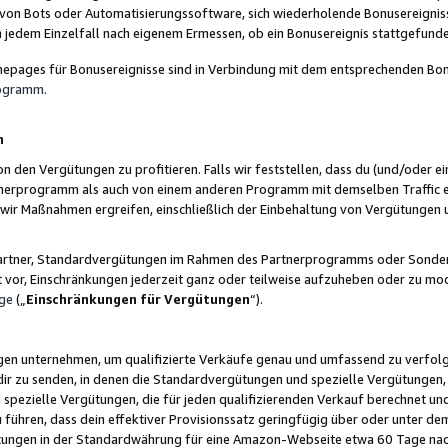
 von Bots oder Automatisierungssoftware, sich wiederholende Bonusereignisse
n jedem Einzelfall nach eigenem Ermessen, ob ein Bonusereignis stattgefund
epages für Bonusereignisse sind in Verbindung mit dem entsprechenden Bonu
rogramm
.
n
den Vergütungen zu profitieren. Falls wir feststellen, dass du (und/oder ein
erprogramm als auch von einem anderen Programm mit demselben Traffic ei
n wir Maßnahmen ergreifen, einschließlich der Einbehaltung von Vergütunge
r Partner, Standardvergütungen im Rahmen des Partnerprogramms oder Sonde
ht vor, Einschränkungen jederzeit ganz oder teilweise aufzuheben oder zu mod
ge
(„
Einschränkungen für Vergütungen
“).
ngen unternehmen, um qualifizierte Verkäufe genau und umfassend zu verfol
dir zu senden, in denen die Standardvergütungen und spezielle Vergütungen, 
pezielle Vergütungen, die für jeden qualifizierenden Verkauf berechnet un
 führen, dass dein effektiver Provisionssatz geringfügig über oder unter dem
ungen in der Standardwährung für eine Amazon-Webseite etwa 60 Tage nach