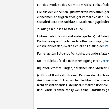
iii. das Produkt, das Sie mit der Alexa-Einkaufsa
Die aus den einzelnen Qualifizierten Verkäufen gen
einnehmen, abzüglich etwaiger Versandkosten, Ko
Gutschriften, Preisnachlässe, Bearbeitungsgebühr
2. Ausgeschlossene Verkäufe
Unbeschadet des Vorstehenden gelten Qualifiziert
Partnerprogramm oder andere Bestimmungen, Beding
einschließlich der jeweils aktuellen Fassung der
Ve
Ferner gelten folgende Verkäufe, die andernfalls
(a) Produktkäufe, die nach Beendigung Ihrer
Verei
(b) Produktbestellungen, bei denen eine Stornier
(c) Produktkäufe durch einen Kunden, der durch e
Auktionen über Schlagwörter, Suchbegriffe oder a
nicht abschließende Liste unserer Marken über di
und „kindel“) enthalten (jeweils eine „
Unzulässig