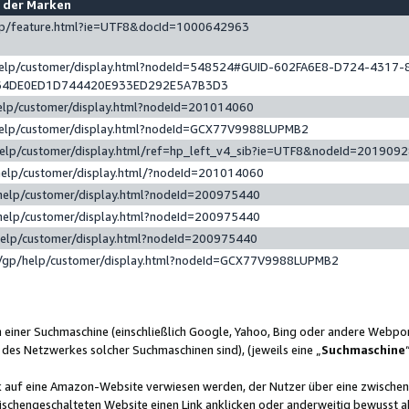
e der Marken
gp/feature.html?ie=UTF8&docId=1000642963
help/customer/display.html?nodeId=548524#GUID-602FA6E8-D724-4317-
64DE0ED1D744420E933ED292E5A7B3D3
elp/customer/display.html?nodeId=201014060
help/customer/display.html?nodeId=GCX77V9988LUPMB2
help/customer/display.html/ref=hp_left_v4_sib?ie=UTF8&nodeId=201909
help/customer/display.html/?nodeId=201014060
help/customer/display.html?nodeId=200975440
help/customer/display.html?nodeId=200975440
help/customer/display.html?nodeId=200975440
/gp/help/customer/display.html?nodeId=GCX77V9988LUPMB2
n einer Suchmaschine (einschließlich Google, Yahoo, Bing oder andere Webp
 des Netzwerkes solcher Suchmaschinen sind), (jeweils eine „
Suchmaschine
nk auf eine Amazon-Website verwiesen werden, der Nutzer über eine zwische
ischengeschalteten Website einen Link anklicken oder anderweitig bewusst a