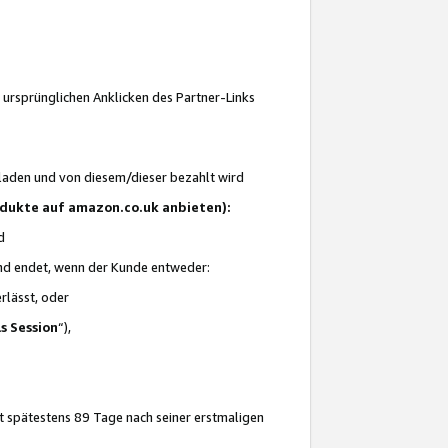
 ursprünglichen Anklicken des Partner-Links
laden und von diesem/dieser bezahlt wird
rodukte auf amazon.co.uk anbieten):
d
 und endet, wenn der Kunde entweder:
erlässt, oder
ls Session
“),
t spätestens 89 Tage nach seiner erstmaligen