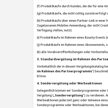
(f) Produktkäufe durch Kunden, die die für eine
(g) Produktkäufe, die nicht richtig zurückverfolg
(h) Produktkäufe über einen Partner-Link in einer
Zugelassenen Mobilen Anwendung, der nicht Creator
Verfügung stellen, nutzt;
(i) Produktkäufe im Rahmen eines Bounty Events (w
(j) Produktkäufe im Rahmen eines Abonnements, so
(k) alle Vorabveröffentlichungen oder Vorbestellu
3. Standardvergütung im Rahmen des Part
Vorbehaltlich der in diesem Vergütungskatalog b
im Rahmen des Partnerprogramms
“) beschri
Erlöse.
4. Sondervergütung oder Werbeaktionen
Gelegentlich können wir Sonderprogramme oder Wer
Vergütung („
Sondervergütung
”) zu verdienen. 
Werbeaktionen jederzeit ganz oder teilweise einz
Sonderprogramme oder Werbeaktionen, bei denen e