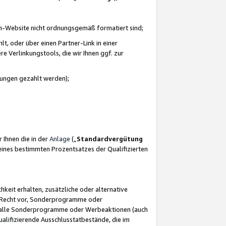
azon-Website nicht ordnungsgemäß formatiert sind;
, oder über einen Partner-Link in einer
e Verlinkungstools, die wir Ihnen ggf. zur
ütungen gezahlt werden);
 Ihnen die in der
Anlage
(„
Standardvergütung
ines bestimmten Prozentsatzes der Qualifizierten
eit erhalten, zusätzliche oder alternative
as Recht vor, Sonderprogramme oder
für alle Sonderprogramme oder Werbeaktionen (auch
lifizierende Ausschlusstatbestände, die im