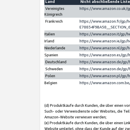
Land
Nicht abschließende List
Vereinigtes
https://www.amazon.co.uk/
Königreich
Frankreich
https://www.amazon.fr/gp/
E78834F9BA58__SECTION_
Italien
https://www.amazon.it/gp/h
Irland
https://www.amazon.ie/gp/
Niederlande
https://www.amazon.nl/gp/
Spanien
https://www.amazon.es/gp/
Deutschland
https://www.amazon.de/gp/
Schweden
https://www.amazon.de/gp/
Polen
https://www.amazon.pl/gp/
Belgien
https://www.amazon.com.be
(d) Produktkäufe durch Kunden, die über einen vo
Such- oder Verweisdienste oder Websites, die Teil
Amazon-Website verwiesen werden;
(e) Produktkäufe durch Kunden, die über einen Li
Website umleitet, ohne dass der Kunde auf der zw