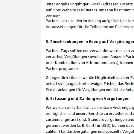
unter Angabe ungültiger E-Mail-Adressen, Einsatz
auf Ihrer Website resultieren). Amazon bestimmt i
vorliegt.
Partner-Links zu den im Anhang aufgeführten Hom
Voraussetzungen für die Teilnahme am Partnerp
5. Einschränkungen in Bezug auf Vergütunge
Partner-Tags sollten nur verwendet werden, um von 
versuchst, Vergütungen sowohl vom Amazon Partn
oder Kombination von Attributions-Links), könne
Partnerprogramm.
Gelegentlich können wir die Möglichkeit unsere
behält sich (ungeachtet etwaiger Fristen) das Rec
Einschränkungen für Vergütungen enthält die
Anla
6. Erfassung und Zahlung von Vergütungen
Wir werden wirtschaftlich vertretbare Anstrengu
ermöglichen und unsere Berichte zu erstellen und 
zusammengefasst sind. Standardvergütungen und s
gerundet werden (z. B. Cent für USD), können dazu
zahlen Standardvergütungen und spezielle Vergüt