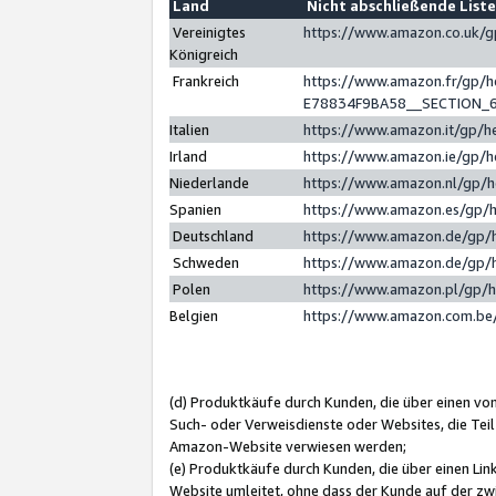
Land
Nicht abschließende List
Vereinigtes
https://www.amazon.co.uk/
Königreich
Frankreich
https://www.amazon.fr/gp/
E78834F9BA58__SECTION_
Italien
https://www.amazon.it/gp/h
Irland
https://www.amazon.ie/gp/
Niederlande
https://www.amazon.nl/gp/
Spanien
https://www.amazon.es/gp/
Deutschland
https://www.amazon.de/gp/
Schweden
https://www.amazon.de/gp/
Polen
https://www.amazon.pl/gp/
Belgien
https://www.amazon.com.be
(d) Produktkäufe durch Kunden, die über einen vo
Such- oder Verweisdienste oder Websites, die Teil
Amazon-Website verwiesen werden;
(e) Produktkäufe durch Kunden, die über einen Li
Website umleitet, ohne dass der Kunde auf der zw