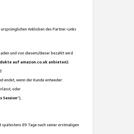
 ursprünglichen Anklicken des Partner-Links
laden und von diesem/dieser bezahlt wird
rodukte auf amazon.co.uk anbieten):
d
 und endet, wenn der Kunde entweder:
erlässt, oder
ls Session
“),
t spätestens 89 Tage nach seiner erstmaligen