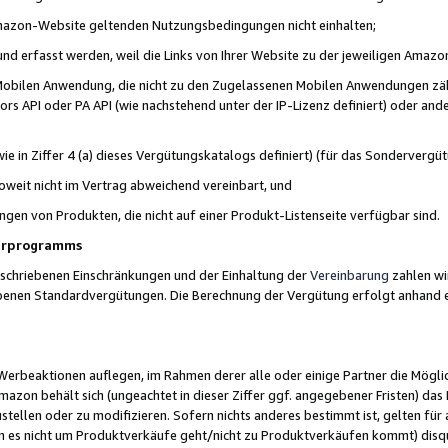
 Amazon-Website geltenden Nutzungsbedingungen nicht einhalten;
t und erfasst werden, weil die Links von Ihrer Website zu der jeweiligen Am
 Mobilen Anwendung, die nicht zu den Zugelassenen Mobilen Anwendungen zählt
s API oder PA API (wie nachstehend unter der IP-Lizenz definiert) oder ander
ie in Ziffer 4 (a) dieses Vergütungskatalogs definiert) (für das Sonderverg
weit nicht im Vertrag abweichend vereinbart, und
ngen von Produkten, die nicht auf einer Produkt-Listenseite verfügbar sind.
nerprogramms
eschriebenen Einschränkungen und der Einhaltung der
Vereinbarung
zahlen wir
ebenen Standardvergütungen. Die Berechnung der Vergütung erfolgt anhand e
beaktionen auflegen, im Rahmen derer alle oder einige Partner die Möglichk
Amazon behält sich (ungeachtet in dieser Ziffer ggf. angegebener Fristen) d
ustellen oder zu modifizieren. Sofern nichts anderes bestimmt ist, gelten 
s nicht um Produktverkäufe geht/nicht zu Produktverkäufen kommt) disqua