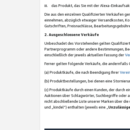
iii. das Produkt, das Sie mit der Alexa-Einkaufsa
Die aus den einzelnen Qualifizierten Verkäufen gen
einnehmen, abzüglich etwaiger Versandkosten, Ko
Gutschriften, Preisnachlässe, Bearbeitungsgebühr
2. Ausgeschlossene Verkäufe
Unbeschadet des Vorstehenden gelten Qualifiziert
Partnerprogramm oder andere Bestimmungen, Beding
einschließlich der jeweils aktuellen Fassung der
Ve
Ferner gelten folgende Verkäufe, die andernfalls
(a) Produktkäufe, die nach Beendigung Ihrer
Verei
(b) Produktbestellungen, bei denen eine Stornier
(c) Produktkäufe durch einen Kunden, der durch e
Auktionen über Schlagwörter, Suchbegriffe oder a
nicht abschließende Liste unserer Marken über di
und „kindel“) enthalten (jeweils eine „
Unzulässig