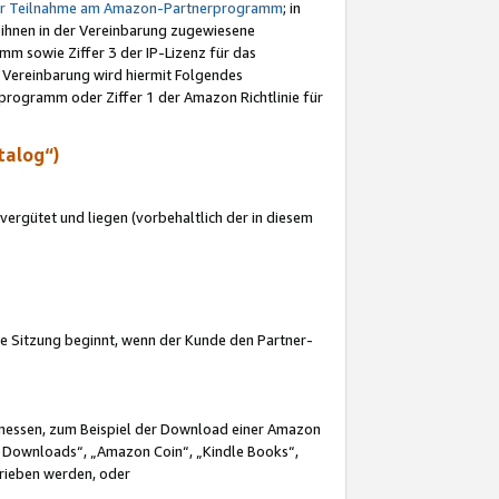
ur Teilnahme am Amazon-Partnerprogramm
; in
 ihnen in der Vereinbarung zugewiesene
m sowie Ziffer 3 der IP-Lizenz für das
 Vereinbarung wird hiermit Folgendes
programm oder Ziffer 1 der Amazon Richtlinie für
talog“)
ergütet und liegen (vorbehaltlich der in diesem
i die Sitzung beginnt, wenn der Kunde den Partner-
Ermessen, zum Beispiel der Download einer Amazon
 Downloads“, „Amazon Coin“, „Kindle Books“,
trieben werden, oder