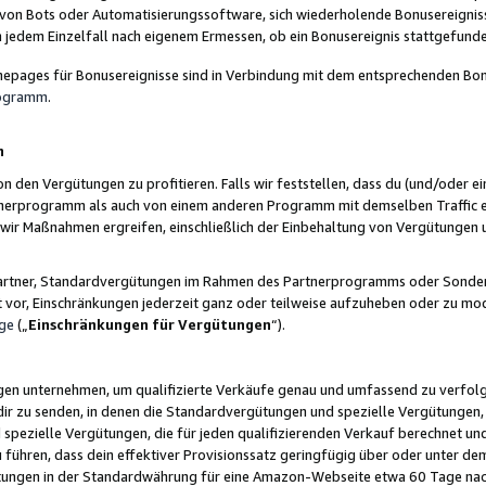
 von Bots oder Automatisierungssoftware, sich wiederholende Bonusereignisse
n jedem Einzelfall nach eigenem Ermessen, ob ein Bonusereignis stattgefund
epages für Bonusereignisse sind in Verbindung mit dem entsprechenden Bonu
rogramm
.
n
den Vergütungen zu profitieren. Falls wir feststellen, dass du (und/oder ein
erprogramm als auch von einem anderen Programm mit demselben Traffic ei
n wir Maßnahmen ergreifen, einschließlich der Einbehaltung von Vergütunge
r Partner, Standardvergütungen im Rahmen des Partnerprogramms oder Sonde
ht vor, Einschränkungen jederzeit ganz oder teilweise aufzuheben oder zu mod
ge
(„
Einschränkungen für Vergütungen
“).
ngen unternehmen, um qualifizierte Verkäufe genau und umfassend zu verfol
dir zu senden, in denen die Standardvergütungen und spezielle Vergütungen, 
pezielle Vergütungen, die für jeden qualifizierenden Verkauf berechnet un
 führen, dass dein effektiver Provisionssatz geringfügig über oder unter dem
ungen in der Standardwährung für eine Amazon-Webseite etwa 60 Tage nach