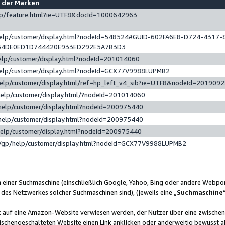
e der Marken
gp/feature.html?ie=UTF8&docId=1000642963
help/customer/display.html?nodeId=548524#GUID-602FA6E8-D724-4317-
64DE0ED1D744420E933ED292E5A7B3D3
elp/customer/display.html?nodeId=201014060
help/customer/display.html?nodeId=GCX77V9988LUPMB2
help/customer/display.html/ref=hp_left_v4_sib?ie=UTF8&nodeId=201909
help/customer/display.html/?nodeId=201014060
help/customer/display.html?nodeId=200975440
help/customer/display.html?nodeId=200975440
help/customer/display.html?nodeId=200975440
/gp/help/customer/display.html?nodeId=GCX77V9988LUPMB2
n einer Suchmaschine (einschließlich Google, Yahoo, Bing oder andere Webp
 des Netzwerkes solcher Suchmaschinen sind), (jeweils eine „
Suchmaschine
nk auf eine Amazon-Website verwiesen werden, der Nutzer über eine zwische
ischengeschalteten Website einen Link anklicken oder anderweitig bewusst a