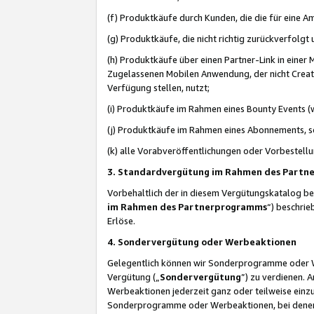
(f) Produktkäufe durch Kunden, die die für eine
(g) Produktkäufe, die nicht richtig zurückverfolg
(h) Produktkäufe über einen Partner-Link in einer
Zugelassenen Mobilen Anwendung, der nicht Creator
Verfügung stellen, nutzt;
(i) Produktkäufe im Rahmen eines Bounty Events (w
(j) Produktkäufe im Rahmen eines Abonnements, so
(k) alle Vorabveröffentlichungen oder Vorbestellu
3. Standardvergütung im Rahmen des Part
Vorbehaltlich der in diesem Vergütungskatalog b
im Rahmen des Partnerprogramms
“) beschri
Erlöse.
4. Sondervergütung oder Werbeaktionen
Gelegentlich können wir Sonderprogramme oder Wer
Vergütung („
Sondervergütung
”) zu verdienen. 
Werbeaktionen jederzeit ganz oder teilweise einz
Sonderprogramme oder Werbeaktionen, bei denen e