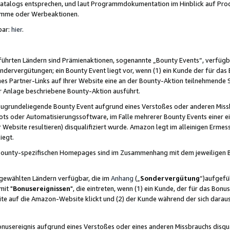
skatalogs entsprechen, und laut Programmdokumentation im Hinblick auf Pr
amme oder Werbeaktionen.
bar:
hier
.
führten Ländern sind Prämienaktionen, sogenannte „Bounty Events“, verfügb
Sondervergütungen; ein Bounty Event liegt vor, wenn (1) ein Kunde der für da
nes Partner-Links auf Ihrer Website eine an der Bounty-Aktion teilnehmende 
er Anlage beschriebene Bounty-Aktion ausführt.
ugrundeliegende Bounty Event aufgrund eines Verstoßes oder anderen Miss
ots oder Automatisierungssoftware, im Falle mehrerer Bounty Events einer e
r Website resultieren) disqualifiziert wurde. Amazon legt im alleinigen Ermess
iegt.
n Bounty-spezifischen Homepages sind im Zusammenhang mit dem jeweiligen
sgewählten Ländern verfügbar, die im
Anhang
(„
Sondervergütung
“)aufgefüh
it "
Bonusereignissen
", die eintreten, wenn (1) ein Kunde, der für das Bon
bsite auf die Amazon-Website klickt und (2) der Kunde während der sich dar
usereignis aufgrund eines Verstoßes oder eines anderen Missbrauchs disqua