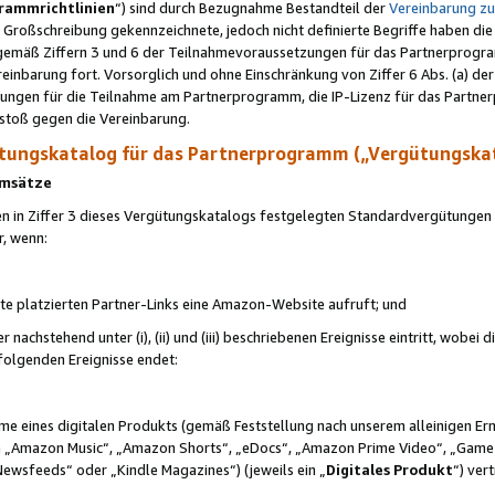
rammrichtlinien
“) sind durch Bezugnahme Bestandteil der
Vereinbarung z
Großschreibung gekennzeichnete, jedoch nicht definierte Begriffe haben die
 gemäß Ziffern 3 und 6 der Teilnahmevoraussetzungen für das Partnerprogram
nbarung fort. Vorsorglich und ohne Einschränkung von Ziffer 6 Abs. (a) der
ungen für die Teilnahme am Partnerprogramm, die IP-Lizenz für das Partner
rstoß gegen die Vereinbarung.
ungskatalog für das Partnerprogramm („Vergütungska
 Umsätze
n in Ziffer 3 dieses Vergütungskatalogs festgelegten Standardvergütungen v
r, wenn:
ite platzierten Partner-Links eine Amazon-Website aufruft; und
r nachstehend unter (i), (ii) und (iii) beschriebenen Ereignisse eintritt, wobe
 folgenden Ereignisse endet:
hme eines digitalen Produkts (gemäß Feststellung nach unserem alleinigen 
 „Amazon Music“, „Amazon Shorts“, „eDocs“, „Amazon Prime Video“, „Game
Newsfeeds“ oder „Kindle Magazines“) (jeweils ein „
Digitales Produkt
“) ver