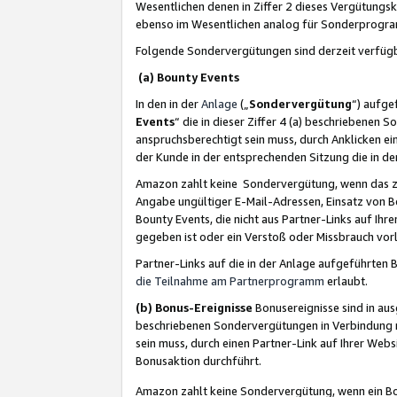
Wesentlichen denen in Ziffer 2 dieses Vergütung
ebenso im Wesentlichen analog für Sonderprogr
Folgende Sondervergütungen sind derzeit verfüg
(a) Bounty Events
In den in der
Anlage
(„
Sondervergütung
“) aufge
Events
“ die in dieser Ziffer 4 (a) beschriebenen 
anspruchsberechtigt sein muss, durch Anklicken ei
der Kunde in der entsprechenden Sitzung die in d
Amazon zahlt keine Sondervergütung, wenn das z
Angabe ungültiger E-Mail-Adressen, Einsatz von B
Bounty Events, die nicht aus Partner-Links auf Ihre
gegeben ist oder ein Verstoß oder Missbrauch vorl
Partner-Links auf die in der Anlage aufgeführte
die Teilnahme am Partnerprogramm
erlaubt.
(b) Bonus-Ereignisse
Bonusereignisse sind in au
beschriebenen Sondervergütungen in Verbindung m
sein muss, durch einen Partner-Link auf Ihrer We
Bonusaktion durchführt.
Amazon zahlt keine Sondervergütung, wenn ein Bon