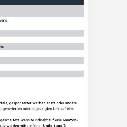
89F6-
280
ortale, gesponserter Werbedienste oder andere
“) generierten oder angezeigten Link auf eine
ngeschaltete Website indirekt auf eine Amazon-
ktiv werden müsste (eine „
Umleitung
“);