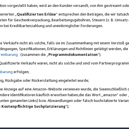
ktion vorgestellt haben, wird an den Kunden versandt, von ihm gestreamt od
erierten „
Qualifizierten Erlöse
“ entsprechen den Beträgen, die wir tatsäch
sten für Geschenkverpackung, Bearbeitungsgebühren, Steuern (z. B. Umsatz-
en bei Kreditkartenzahlung und uneinbringlicher Forderungen.
e Verkäufe nicht als solche, falls sie im Zusammenhang mit einem Verstoß 
ungen, Spezifikationen, Erklärungen und Richtlinien getätigt werden, die 
reinbarung
(zusammen die „
Programmdokumentation
“).
 Qualifizierte Verkäufe wären, nicht als solche und sind vom Partnerprogra
nbarung
erfolgen;
ung, Rückgabe oder Rückerstattung eingeleitet wurde;
ine Anzeige auf eine Amazon-Website verwiesen wurde, die Sieeinschließlich
ndere Identifikatoren käuflich erworben haben,die das Wort „amazon“ oder 
e unten genannten Links) bzw. Abwandlungen oder falsch buchstabierte Varia
e Kostenpflichtige Suchplatzierung
”);