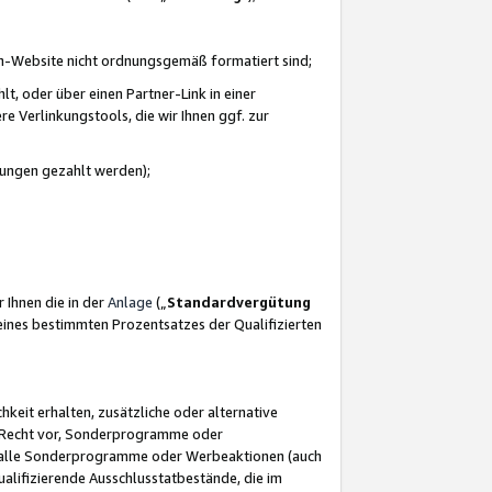
azon-Website nicht ordnungsgemäß formatiert sind;
, oder über einen Partner-Link in einer
e Verlinkungstools, die wir Ihnen ggf. zur
ütungen gezahlt werden);
 Ihnen die in der
Anlage
(„
Standardvergütung
ines bestimmten Prozentsatzes der Qualifizierten
eit erhalten, zusätzliche oder alternative
as Recht vor, Sonderprogramme oder
für alle Sonderprogramme oder Werbeaktionen (auch
lifizierende Ausschlusstatbestände, die im