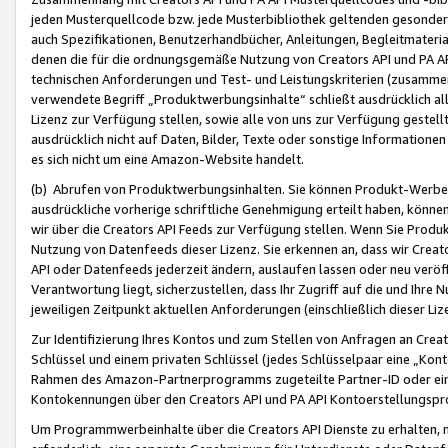
jeden Musterquellcode bzw. jede Musterbibliothek geltenden gesonder
auch Spezifikationen, Benutzerhandbücher, Anleitungen, Begleitmaterial
denen die für die ordnungsgemäße Nutzung von Creators API und PA A
technischen Anforderungen und Test- und Leistungskriterien (zusammen
verwendete Begriff „Produktwerbungsinhalte“ schließt ausdrücklich al
Lizenz zur Verfügung stellen, sowie alle von uns zur Verfügung gestel
ausdrücklich nicht auf Daten, Bilder, Texte oder sonstige Informatione
es sich nicht um eine Amazon-Website handelt.
(b) Abrufen von Produktwerbungsinhalten. Sie können Produkt-Werbein
ausdrückliche vorherige schriftliche Genehmigung erteilt haben, könn
wir über die Creators API Feeds zur Verfügung stellen. Wenn Sie Produk
Nutzung von Datenfeeds dieser Lizenz. Sie erkennen an, dass wir Creat
API oder Datenfeeds jederzeit ändern, auslaufen lassen oder neu veröffe
Verantwortung liegt, sicherzustellen, dass Ihr Zugriff auf die und Ihr
jeweiligen Zeitpunkt aktuellen Anforderungen (einschließlich dieser Liz
Zur Identifizierung Ihres Kontos und zum Stellen von Anfragen an Crea
Schlüssel und einem privaten Schlüssel (jedes Schlüsselpaar eine „Kon
Rahmen des Amazon-Partnerprogramms zugeteilte Partner-ID oder ein
Kontokennungen über den Creators API und PA API Kontoerstellungspro
Um Programmwerbeinhalte über die Creators API Dienste zu erhalten, m