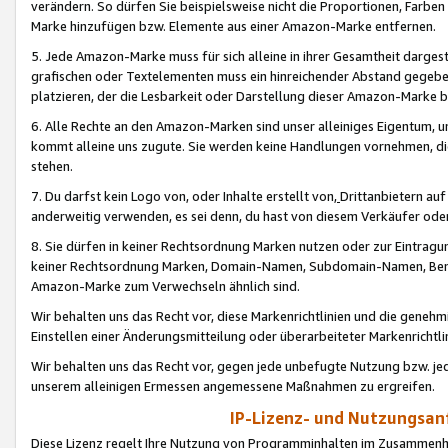
verändern. So dürfen Sie beispielsweise nicht die Proportionen, Farb
Marke hinzufügen bzw. Elemente aus einer Amazon-Marke entfernen.
5. Jede Amazon-Marke muss für sich alleine in ihrer Gesamtheit darge
grafischen oder Textelementen muss ein hinreichender Abstand gegebe
platzieren, der die Lesbarkeit oder Darstellung dieser Amazon-Marke b
6. Alle Rechte an den Amazon-Marken sind unser alleiniges Eigentum, 
kommt alleine uns zugute. Sie werden keine Handlungen vornehmen, 
stehen.
7. Du darfst kein Logo von, oder Inhalte erstellt von,
Drittanbietern au
anderweitig verwenden, es sei denn, du hast von diesem Verkäufer oder
8. Sie dürfen in keiner Rechtsordnung Marken nutzen oder zur Eintragu
keiner Rechtsordnung Marken, Domain-Namen, Subdomain-Namen, Benu
Amazon-Marke zum Verwechseln ähnlich sind.
Wir behalten uns das Recht vor, diese Markenrichtlinien und die gene
Einstellen einer Änderungsmitteilung oder überarbeiteter Markenricht
Wir behalten uns das Recht vor, gegen jede unbefugte Nutzung bzw. jede 
unserem alleinigen Ermessen angemessene Maßnahmen zu ergreifen.
IP-Lizenz- und Nutzungsan
Diese Lizenz regelt Ihre Nutzung von Programminhalten im Zusammen