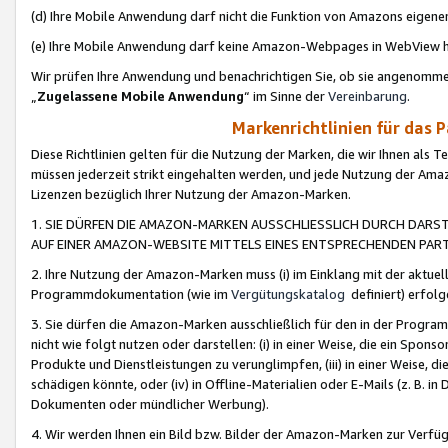
(d) Ihre Mobile Anwendung darf nicht die Funktion von Amazons eige
(e) Ihre Mobile Anwendung darf keine Amazon-Webpages in WebView 
Wir prüfen Ihre Anwendung und benachrichtigen Sie, ob sie angenomm
„
Zugelassene Mobile Anwendung
“ im Sinne der
Vereinbarung
.
Markenrichtlinien für das 
Diese Richtlinien gelten für die Nutzung der Marken, die wir Ihnen als 
müssen jederzeit strikt eingehalten werden, und jede Nutzung der Ama
Lizenzen bezüglich Ihrer Nutzung der Amazon-Marken.
1. SIE DÜRFEN DIE AMAZON-MARKEN AUSSCHLIESSLICH DURCH DARS
AUF EINER AMAZON-WEBSITE MITTELS EINES ENTSPRECHENDEN PART
2. Ihre Nutzung der Amazon-Marken muss (i) im Einklang mit der aktuells
Programmdokumentation (wie im
Vergütungskatalog
definiert) erfolg
3. Sie dürfen die Amazon-Marken ausschließlich für den in der Progr
nicht wie folgt nutzen oder darstellen: (i) in einer Weise, die ein Spo
Produkte und Dienstleistungen zu verunglimpfen, (iii) in einer Weise
schädigen könnte, oder (iv) in Offline-Materialien oder E-Mails (z. B.
Dokumenten oder mündlicher Werbung).
4. Wir werden Ihnen ein Bild bzw. Bilder der Amazon-Marken zur Verfüg