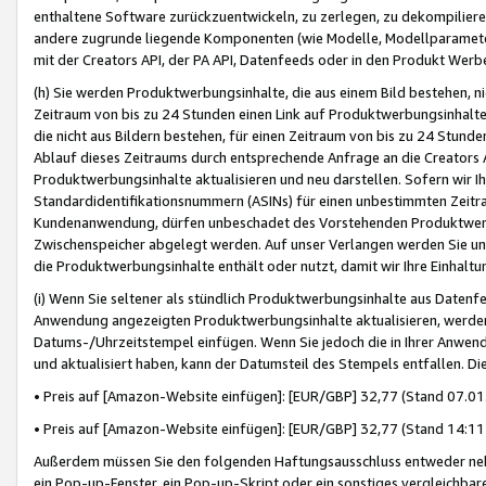
enthaltene Software zurückzuentwickeln, zu zerlegen, zu dekompilier
andere zugrunde liegende Komponenten (wie Modelle, Modellparameter
mit der Creators API, der PA API, Datenfeeds oder in den Produkt Werb
(h) Sie werden Produktwerbungsinhalte, die aus einem Bild bestehen, ni
Zeitraum von bis zu 24 Stunden einen Link auf Produktwerbungsinhalte
die nicht aus Bildern bestehen, für einen Zeitraum von bis zu 24 Stund
Ablauf dieses Zeitraums durch entsprechende Anfrage an die Creators 
Produktwerbungsinhalte aktualisieren und neu darstellen. Sofern wir Ih
Standardidentifikationsnummern (ASINs) für einen unbestimmten Zeitra
Kundenanwendung, dürfen unbeschadet des Vorstehenden Produktwerbu
Zwischenspeicher abgelegt werden. Auf unser Verlangen werden Sie un
die Produktwerbungsinhalte enthält oder nutzt, damit wir Ihre Einhalt
(i) Wenn Sie seltener als stündlich Produktwerbungsinhalte aus Datenfe
Anwendung angezeigten Produktwerbungsinhalte aktualisieren, werden 
Datums-/Uhrzeitstempel einfügen. Wenn Sie jedoch die in Ihrer Anwe
und aktualisiert haben, kann der Datumsteil des Stempels entfallen. Dies
• Preis auf [Amazon-Website einfügen]: [EUR/GBP] 32,77 (Stand 07.01.
• Preis auf [Amazon-Website einfügen]: [EUR/GBP] 32,77 (Stand 14:11 
Außerdem müssen Sie den folgenden Haftungsausschluss entweder neb
ein Pop-up-Fenster, ein Pop-up-Skript oder ein sonstiges vergleichba