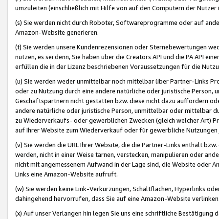
umzuleiten (einschließlich mit Hilfe von auf den Computern der Nutzer i
(s) Sie werden nicht durch Roboter, Softwareprogramme oder auf andere
Amazon-Website generieren.
(t) Sie werden unsere Kundenrezensionen oder Sternebewertungen wed
nutzen, es sei denn, Sie haben über die Creators API und die PA API e
erfüllen die in der Lizenz beschriebenen Voraussetzungen für die Nutzu
(u) Sie werden weder unmittelbar noch mittelbar über Partner-Links P
oder zu Nutzung durch eine andere natürliche oder juristische Person,
Geschäftspartnern nicht gestatten bzw. diese nicht dazu auffordern od
andere natürliche oder juristische Person, unmittelbar oder mittelbar
zu Wiederverkaufs- oder gewerblichen Zwecken (gleich welcher Art) 
auf Ihrer Website zum Wiederverkauf oder für gewerbliche Nutzungen 
(v) Sie werden die URL Ihrer Website, die die Partner-Links enthält b
werden, nicht in einer Weise tarnen, verstecken, manipulieren oder and
nicht mit angemessenem Aufwand in der Lage sind, die Website oder A
Links eine Amazon-Website aufruft.
(w) Sie werden keine Link-Verkürzungen, Schaltflächen, Hyperlinks ode
dahingehend hervorrufen, dass Sie auf eine Amazon-Website verlinken
(x) Auf unser Verlangen hin legen Sie uns eine schriftliche Bestätigung