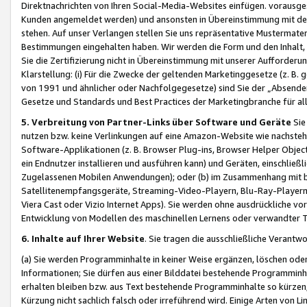
Direktnachrichten von Ihren Social-Media-Websites einfügen. vorausg
Kunden angemeldet werden) und ansonsten in Übereinstimmung mit der
stehen. Auf unser Verlangen stellen Sie uns repräsentative Mustermater
Bestimmungen eingehalten haben. Wir werden die Form und den Inhalt, di
Sie die Zertifizierung nicht in Übereinstimmung mit unserer Aufforderu
Klarstellung: (i) Für die Zwecke der geltenden Marketinggesetze (z. 
von 1991 und ähnlicher oder Nachfolgegesetze) sind Sie der „Absender“ j
Gesetze und Standards und Best Practices der Marketingbranche für 
5. Verbreitung von Partner-Links über Software und Geräte
Sie
nutzen bzw. keine Verlinkungen auf eine Amazon-Website wie nachsteh
Software-Applikationen (z. B. Browser Plug-ins, Browser Helper Objec
ein Endnutzer installieren und ausführen kann) und Geräten, einschlie
Zugelassenen Mobilen Anwendungen); oder (b) im Zusammenhang mit bzw.
Satellitenempfangsgeräte, Streaming-Video-Playern, Blu-Ray-Playern 
Viera Cast oder Vizio Internet Apps). Sie werden ohne ausdrückliche v
Entwicklung von Modellen des maschinellen Lernens oder verwandter 
6. Inhalte auf Ihrer Website
. Sie tragen die ausschließliche Verantwo
(a) Sie werden Programminhalte in keiner Weise ergänzen, löschen oder
Informationen; Sie dürfen aus einer Bilddatei bestehende Programminhal
erhalten bleiben bzw. aus Text bestehende Programminhalte so kürzen, 
Kürzung nicht sachlich falsch oder irreführend wird. Einige Arten von L