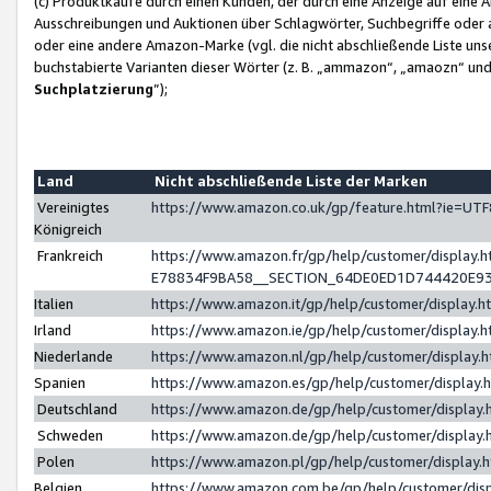
(c) Produktkäufe durch einen Kunden, der durch eine Anzeige auf eine 
Ausschreibungen und Auktionen über Schlagwörter, Suchbegriffe oder 
oder eine andere Amazon-Marke (vgl. die nicht abschließende Liste un
buchstabierte Varianten dieser Wörter (z. B. „ammazon“, „amaozn“ und „
Suchplatzierung
”);
Land
Nicht abschließende Liste der Marken
Vereinigtes
https://www.amazon.co.uk/gp/feature.html?ie=U
Königreich
Frankreich
https://www.amazon.fr/gp/help/customer/displa
E78834F9BA58__SECTION_64DE0ED1D744420E9
Italien
https://www.amazon.it/gp/help/customer/display
Irland
https://www.amazon.ie/gp/help/customer/displa
Niederlande
https://www.amazon.nl/gp/help/customer/display
Spanien
https://www.amazon.es/gp/help/customer/display
Deutschland
https://www.amazon.de/gp/help/customer/displa
Schweden
https://www.amazon.de/gp/help/customer/displa
Polen
https://www.amazon.pl/gp/help/customer/display
Belgien
https://www.amazon.com.be/gp/help/customer/d