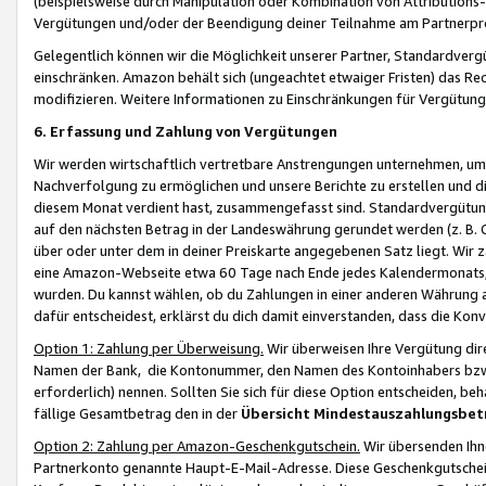
(beispielsweise durch Manipulation oder Kombination von Attributions-
Vergütungen und/oder der Beendigung deiner Teilnahme am Partnerp
Gelegentlich können wir die Möglichkeit unserer Partner, Standardv
einschränken. Amazon behält sich (ungeachtet etwaiger Fristen) das Re
modifizieren. Weitere Informationen zu Einschränkungen für Vergütung
6. Erfassung und Zahlung von Vergütungen
Wir werden wirtschaftlich vertretbare Anstrengungen unternehmen, um 
Nachverfolgung zu ermöglichen und unsere Berichte zu erstellen und di
diesem Monat verdient hast, zusammengefasst sind. Standardvergütung
auf den nächsten Betrag in der Landeswährung gerundet werden (z. B. C
über oder unter dem in deiner Preiskarte angegebenen Satz liegt. Wir
eine Amazon-Webseite etwa 60 Tage nach Ende jedes Kalendermonats, i
wurden. Du kannst wählen, ob du Zahlungen in einer anderen Währung
dafür entscheidest, erklärst du dich damit einverstanden, dass die K
Option 1: Zahlung per Überweisung.
Wir überweisen Ihre Vergütung dir
Namen der Bank, die Kontonummer, den Namen des Kontoinhabers bzw. a
erforderlich) nennen. Sollten Sie sich für diese Option entscheiden, be
fällige Gesamtbetrag den in der
Übersicht Mindestauszahlungsbet
Option 2: Zahlung per Amazon-Geschenkgutschein.
Wir übersenden Ihne
Partnerkonto genannte Haupt-E-Mail-Adresse. Diese Geschenkgutschei