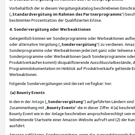
Vorbehaltlich der in diesem Vergütungskatalog beschriebenen Einschr
(„
Standardvergütung im Rahmen des Partnerprogramms
“) besc
bestimmten Prozentsatzes der Qualifizierten Erlöse.
4. Sondervergütung oder Werbeaktionen
Gelegentlich können wir Sonderprogramme oder Werbeaktionen auflegen,
oder alternative Vergütung („
Sondervergütung
”) zu verdienen. Amazo
Sonderprogramme oder Werbeaktionen jederzeit ganz oder teilweise einz
Sonderprogramme oder Werbeaktionen (auch Sonderprogramme oder We
Produktverkäufen kommt) disqualifizierende Ausschlusstatbestände, di
Programmdokumentation im Hinblick auf Produktverkäufe geltende E
Werbeaktionen.
Folgende Sondervergütungen sind derzeit verfügbar:
hier
.
(a) Bounty Events
In den in der
Anlage
(„
Sondervergütung
“) aufgeführten Ländern sind
Zusammenhang mit „
Bounty Events
“ die in dieser Ziffer 4 (a) besch
Bounty Event wie in der Anlage beschrieben anspruchsberechtigt sein mu
teilnehmende Startseite einer Amazon-Website aufruft und (2) der Kun
ausführt.
Amazon zahlt keine Sondervergütung, wenn das zugrundeliegende Boun