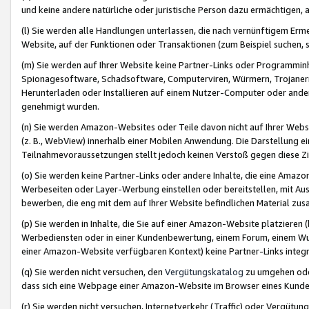
und keine andere natürliche oder juristische Person dazu ermächtigen, a
(l) Sie werden alle Handlungen unterlassen, die nach vernünftigem Erme
Website, auf der Funktionen oder Transaktionen (zum Beispiel suchen, s
(m) Sie werden auf Ihrer Website keine Partner-Links oder Programmin
Spionagesoftware, Schadsoftware, Computerviren, Würmern, Trojaner
Herunterladen oder Installieren auf einem Nutzer-Computer oder ande
genehmigt wurden.
(n) Sie werden Amazon-Websites oder Teile davon nicht auf Ihrer Websi
(z. B., WebView) innerhalb einer Mobilen Anwendung. Die Darstellung ein
Teilnahmevoraussetzungen stellt jedoch keinen Verstoß gegen diese Zif
(o) Sie werden keine Partner-Links oder andere Inhalte, die eine Am
Werbeseiten oder Layer-Werbung einstellen oder bereitstellen, mit Au
bewerben, die eng mit dem auf Ihrer Website befindlichen Material z
(p) Sie werden in Inhalte, die Sie auf einer Amazon-Website platzier
Werbediensten oder in einer Kundenbewertung, einem Forum, einem Wun
einer Amazon-Website verfügbaren Kontext) keine Partner-Links integr
(q) Sie werden nicht versuchen, den
Vergütungskatalog
zu umgehen oder
dass sich eine Webpage einer Amazon-Website im Browser eines Kunden 
(r) Sie werden nicht versuchen, Internetverkehr (Traffic) oder Vergü