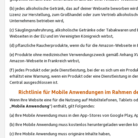
(b) jedes alkoholische Getränk, das auf deiner Webseite beworben wird
Lizenz zur Herstellung, zum Großhandel oder zum Vertrieb alkoholisch
Unternehmens betrieben wird,
(c) Säuglingsnahruhrung, alkoholische Getränke oder Tabakwaren und E
Webseiten in der EU und im Vereinigten Königreich wirbst,
(d) pflanzliche Raucherprodukte, wenn du für die Amazon-Webseite in B
(e) Produkte ohne medizinischen Verwendungszweck gemäß Anhang XVI 
Amazon-Webseite in Frankreich wirbst,
(f) jedes Produkt oder jede Dienstleistung, bei der es sich um ein Prod
erhältst eine Warnung, wenn ein Produkt oder eine Dienstleistung in de
Central ausgeschlossen ist.
Richtlinie für Mobile Anwendungen im Rahmen de
Wenn Ihre Website eine für die Nutzung auf Mobiltelefonen, Tablets 
„
Mobile Anwendung
“) enthält, gilt Folgendes:
(a) Ihre Mobile Anwendung muss in den App-Stores von Google Play, A
(b) Ihre Mobile Anwendung muss kostenlos heruntergeladen werden könn
(c) Ihre Mobile Anwendung muss originäre Inhalte haben,