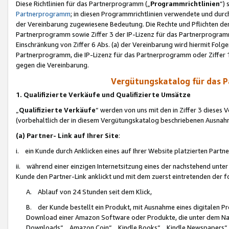
Diese Richtlinien für das Partnerprogramm („
Programmrichtlinien
“)
Partnerprogramm
; in diesen Programmrichtlinien verwendete und durch
der Vereinbarung zugewiesene Bedeutung. Die Rechte und Pflichten de
Partnerprogramm sowie Ziffer 3 der IP-Lizenz für das Partnerprogram
Einschränkung von Ziffer 6 Abs. (a) der Vereinbarung wird hiermit Fol
Partnerprogramm, die IP-Lizenz für das Partnerprogramm oder Ziffer 1
gegen die Vereinbarung.
Vergütungskatalog für das 
1. Qualifizierte Verkäufe und Qualifizierte Umsätze
„
Qualifizierte Verkäufe
“ werden von uns mit den in Ziffer 3 diese
(vorbehaltlich der in diesem Vergütungskatalog beschriebenen Ausnah
(a) Partner- Link auf Ihrer Site
:
i. ein Kunde durch Anklicken eines auf Ihrer Website platzierten Part
ii. während einer einzigen Internetsitzung eines der nachstehend unter (i)
Kunde den Partner-Link anklickt und mit dem zuerst eintretenden der f
A. Ablauf von 24 Stunden seit dem Klick,
B. der Kunde bestellt ein Produkt, mit Ausnahme eines digitalen P
Download einer Amazon Software oder Produkte, die unter dem N
Downloads“, „Amazon Coin“, „Kindle Books“, „Kindle Newspapers“, „