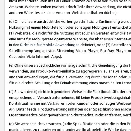
nicht mit anderen Websites als einer Amazon-Website verlinken oder i
Amazon-Website lenken (wobei jedoch Teile Ihrer Anwendung, die nich
anderen Websites als einer Amazon-Website enthalten dürfen).
(d) Ohne unsere ausdrückliche vorherige schriftliche Zustimmung werd
Nutzung mit einem Mobiltelefon oder sonstigen Mobilgerät entwickelt
(1) Websites, die nicht für die Nutzung mit solchen Geräten entwickelt
eine nicht für Mobilgeräte optimierte Website, die über einen Interne
in den
Richtlinie für Mobile Anwendungen
definiert, oder (3) Beistellge
Satellitenempfangsgeräte, Streaming-Video-Player, Blu-Ray-Player ode
Cast oder Vizio Internet-Apps).
(e) Ohne unsere ausdrückliche vorherige schriftliche Genehmigung dürfe
verwenden, um Produkt-Werbeinhalte zu aggregieren, zu analysieren, 
anderen Anwendungen, die für die Verwendung durch Personen oder Or
für die direkte Schulung oder Feinabstimmung eines maschinellen Lern
(f) Sie werden (i) nicht in irgendeiner Weise in die Funktionalität ode
entsprechenden Versuch unternehmen; (ii) keine Produktwerbungsinha
Kontaktaufnahme mit Verkäufern oder Kunden oder sonstiger Werbeaktiv
API, Datenfeeds, Produktwerbungsinhalten oder Spezifikationen erschei
Eigentumsrechte oder gewerblicher Schutzrechte, nicht entfernen, verd
(g) Sie werden nicht versuchen, (i) die Spezifikationen oder die in de
manipulieren, zu reparieren oder anderweitig abgeleitete Werke davon z