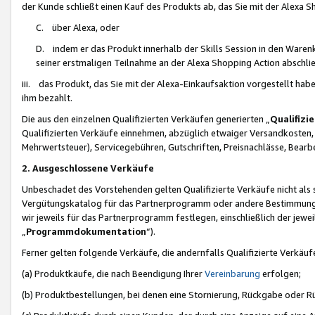
der Kunde schließt einen Kauf des Produkts ab, das Sie mit der Alexa 
C. über Alexa, oder
D. indem er das Produkt innerhalb der Skills Session in den Waren
seiner erstmaligen Teilnahme an der Alexa Shopping Action abschlie
iii. das Produkt, das Sie mit der Alexa-Einkaufsaktion vorgestellt ha
ihm bezahlt.
Die aus den einzelnen Qualifizierten Verkäufen generierten „
Qualifizi
Qualifizierten Verkäufe einnehmen, abzüglich etwaiger Versandkosten
Mehrwertsteuer), Servicegebühren, Gutschriften, Preisnachlässe, Bear
2. Ausgeschlossene Verkäufe
Unbeschadet des Vorstehenden gelten Qualifizierte Verkäufe nicht als
Vergütungskatalog für das Partnerprogramm oder andere Bestimmungen,
wir jeweils für das Partnerprogramm festlegen, einschließlich der jewe
„
Programmdokumentation
“).
Ferner gelten folgende Verkäufe, die andernfalls Qualifizierte Verkä
(a) Produktkäufe, die nach Beendigung Ihrer
Vereinbarung
erfolgen;
(b) Produktbestellungen, bei denen eine Stornierung, Rückgabe oder R