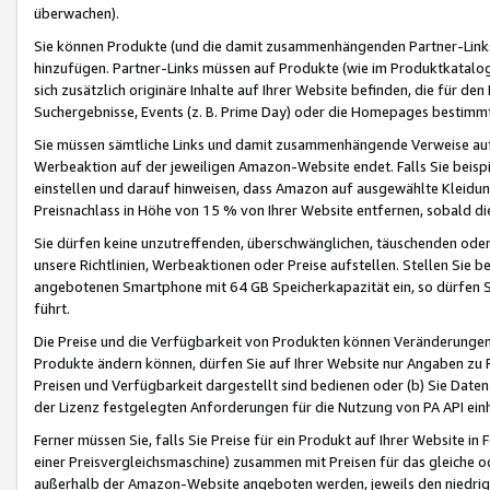
überwachen).
Sie können Produkte (und die damit zusammenhängenden Partner-Links)
hinzufügen. Partner-Links müssen auf Produkte (wie im Produktkatalog de
sich zusätzlich originäre Inhalte auf Ihrer Website befinden, die für 
Suchergebnisse, Events (z. B. Prime Day) oder die Homepages bestimmte
Sie müssen sämtliche Links und damit zusammenhängende Verweise auf z
Werbeaktion auf der jeweiligen Amazon-Website endet. Falls Sie beisp
einstellen und darauf hinweisen, dass Amazon auf ausgewählte Kleidun
Preisnachlass in Höhe von 15 % von Ihrer Website entfernen, sobald di
Sie dürfen keine unzutreffenden, überschwänglichen, täuschenden od
unsere Richtlinien, Werbeaktionen oder Preise aufstellen. Stellen Sie 
angebotenen Smartphone mit 64 GB Speicherkapazität ein, so dürfen S
führt.
Die Preise und die Verfügbarkeit von Produkten können Veränderungen 
Produkte ändern können, dürfen Sie auf Ihrer Website nur Angaben zu P
Preisen und Verfügbarkeit dargestellt sind bedienen oder (b) Sie Daten
der Lizenz festgelegten Anforderungen für die Nutzung von PA API einh
Ferner müssen Sie, falls Sie Preise für ein Produkt auf Ihrer Website in 
einer Preisvergleichsmaschine) zusammen mit Preisen für das gleiche o
außerhalb der Amazon-Website angeboten werden, jeweils den niedrigst