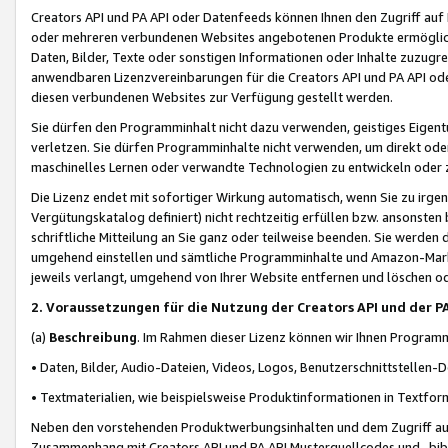
Creators API und PA API oder Datenfeeds können Ihnen den Zugriff auf D
oder mehreren verbundenen Websites angebotenen Produkte ermögliche
Daten, Bilder, Texte oder sonstigen Informationen oder Inhalte zuzugre
anwendbaren Lizenzvereinbarungen für die Creators API und PA API od
diesen verbundenen Websites zur Verfügung gestellt werden.
Sie dürfen den Programminhalt nicht dazu verwenden, geistiges Eigent
verletzen. Sie dürfen Programminhalte nicht verwenden, um direkt ode
maschinelles Lernen oder verwandte Technologien zu entwickeln oder zu
Die Lizenz endet mit sofortiger Wirkung automatisch, wenn Sie zu irg
Vergütungskatalog definiert) nicht rechtzeitig erfüllen bzw. ansonsten
schriftliche Mitteilung an Sie ganz oder teilweise beenden. Sie werden
umgehend einstellen und sämtliche Programminhalte und Amazon-Marke
jeweils verlangt, umgehend von Ihrer Website entfernen und löschen od
2. Voraussetzungen für die Nutzung der Creators API und der P
(a)
Beschreibung
. Im Rahmen dieser Lizenz können wir Ihnen Programmi
• Daten, Bilder, Audio-Dateien, Videos, Logos, Benutzerschnittstellen-
• Textmaterialien, wie beispielsweise Produktinformationen in Textfor
Neben den vorstehenden Produktwerbungsinhalten und dem Zugriff auf 
Zusammenhang mit Creators API und PA API Musterquellcodes und -bibli