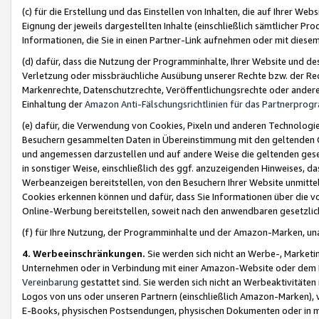
(c) für die Erstellung und das Einstellen von Inhalten, die auf Ihrer We
Eignung der jeweils dargestellten Inhalte (einschließlich sämtlicher 
Informationen, die Sie in einen Partner-Link aufnehmen oder mit diese
(d) dafür, dass die Nutzung der Programminhalte, Ihrer Website und des 
Verletzung oder missbräuchliche Ausübung unserer Rechte bzw. der Recht
Markenrechte, Datenschutzrechte, Veröffentlichungsrechte oder anderer
Einhaltung der
Amazon Anti-Fälschungsrichtlinien für das Partnerpro
(e) dafür, die Verwendung von Cookies, Pixeln und anderen Technologien
Besuchern gesammelten Daten in Übereinstimmung mit den geltenden Ge
und angemessen darzustellen und auf andere Weise die geltenden geset
in sonstiger Weise, einschließlich des ggf. anzuzeigenden Hinweises, d
Werbeanzeigen bereitstellen, von den Besuchern Ihrer Website unmitte
Cookies erkennen können und dafür, dass Sie Informationen über die v
Online-Werbung bereitstellen, soweit nach den anwendbaren gesetzlic
(f) für Ihre Nutzung, der Programminhalte und der Amazon-Marken, u
4. Werbeeinschränkungen.
Sie werden sich nicht an Werbe-, Market
Unternehmen oder in Verbindung mit einer Amazon-Website oder dem Pa
Vereinbarung
gestattet sind. Sie werden sich nicht an Werbeaktivitäten
Logos von uns oder unseren Partnern (einschließlich Amazon-Marken), 
E-Books, physischen Postsendungen, physischen Dokumenten oder in 