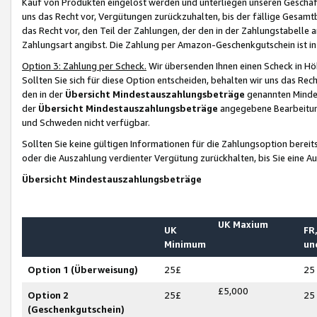
Kauf von Produkten eingelöst werden und unterliegen unseren Geschäf
uns das Recht vor, Vergütungen zurückzuhalten, bis der fällige Gesamt
das Recht vor, den Teil der Zahlungen, der den in der Zahlungstabelle 
Zahlungsart angibst. Die Zahlung per Amazon-Geschenkgutschein ist in
Option 3: Zahlung per Scheck.
Wir übersenden Ihnen einen Scheck in Höh
Sollten Sie sich für diese Option entscheiden, behalten wir uns das Rec
den in der
Übersicht Mindestauszahlungsbeträge
genannten Mindest
der
Übersicht Mindestauszahlungsbeträge
angegebene Bearbeitung
und Schweden nicht verfügbar.
Sollten Sie keine gültigen Informationen für die Zahlungsoption bereit
oder die Auszahlung verdienter Vergütung zurückhalten, bis Sie eine A
Übersicht Mindestauszahlungsbeträge
UK Maxium
UK
FR,
Minimum
un
Option 1 (Überweisung)
25£
25
£5,000
Option 2
25£
25
(Geschenkgutschein)