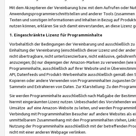
Mit dem Akzeptieren der Vereinbarung bzw. mit dem Aufrufen oder Nutz
Anwendungsprogrammierschnittstellen und anderer Tools (zusammen die
Texten und sonstigen Informationen und Inhalten in Bezug auf Produkte
nutzen können, erklären Sie sich damit einverstanden, an diese Lizenz 
1. Eingeschränkte Lizenz für Programminhalte
Vorbehaltlich der Bedingungen der Vereinbarung und ausschließlich z
Einhaltung der Vereinbarung (einschließlich dieser Lizenz und der ande
nicht übertragbare, nicht unterlizenzierbare, nicht exklusive, gebühren
anzuzeigen; (b) nur diejenigen der Amazon-Marken zu verwenden (wie in 
Programminhalte, ausschließlich auf Ihrer Website und in Übereinstimmu
API, Datenfeeds und Produkt-Werbeinhalte ausschließlich gemäß den Spe
Kopieren oder andere Verwenden von Programminhalten zugunsten Dri
Sammeln und Extrahieren von Daten. Zur Klarstellung: Zu den Program
Sie werden Programminhalte ausschließlich nach Maßgabe der Besti
hiermit eingeräumten Lizenz nutzen. Unbeschadet des Vorstehenden we
Umsätze auf eine Amazon-Website zu leiten, und werden Programminhal
Verbindung mit Programminhalten Besucher auf andere Websites als ein
unmittelbarem Zusammenhang mit den Programminhalten stehen, Links z
Nutzung der Programminhalte ausschließlich mit der betreffenden Pr
nicht mit einer anderen Webpage verlinken.