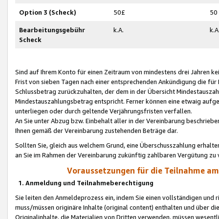
Option 3 (Scheck)
50£
50
Bearbeitungsgebühr
k.A.
k.A
Scheck
Sind auf Ihrem Konto für einen Zeitraum von mindestens drei Jahren kein
Frist von sieben Tagen nach einer entsprechenden Ankündigung die für
Schlussbetrag zurückzuhalten, der dem in der Übersicht Mindestausz
Mindestauszahlungsbetrag entspricht. Ferner können eine etwaig aufg
unterliegen oder durch geltende Verjährungsfristen verfallen.
An Sie unter Abzug bzw. Einbehalt aller in der Vereinbarung beschrieb
Ihnen gemäß der Vereinbarung zustehenden Beträge dar.
Sollten Sie, gleich aus welchem Grund, eine Überschusszahlung erhalte
an Sie im Rahmen der Vereinbarung zukünftig zahlbaren Vergütung zu 
Voraussetzungen für die Teilnahme a
1. Anmeldung und Teilnahmeberechtigung
Sie leiten den Anmeldeprozess ein, indem Sie einen vollständigen und 
muss/müssen originäre Inhalte (original content) enthalten und über d
Originalinhalte, die Materialien von Dritten verwenden, müssen wese