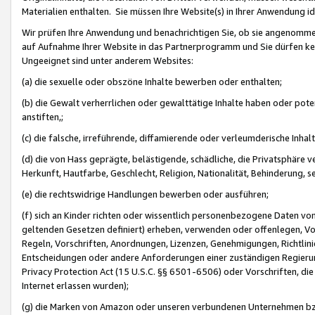
Materialien enthalten. Sie müssen Ihre Website(s) in Ihrer Anwendung ide
Wir prüfen Ihre Anwendung und benachrichtigen Sie, ob sie angenommen
auf Aufnahme Ihrer Website in das Partnerprogramm und Sie dürfen kei
Ungeeignet sind unter anderem Websites:
(a) die sexuelle oder obszöne Inhalte bewerben oder enthalten;
(b) die Gewalt verherrlichen oder gewalttätige Inhalte haben oder pot
anstiften,;
(c) die falsche, irreführende, diffamierende oder verleumderische Inha
(d) die von Hass geprägte, belästigende, schädliche, die Privatsphäre v
Herkunft, Hautfarbe, Geschlecht, Religion, Nationalität, Behinderung, 
(e) die rechtswidrige Handlungen bewerben oder ausführen;
(f) sich an Kinder richten oder wissentlich personenbezogene Daten vo
geltenden Gesetzen definiert) erheben, verwenden oder offenlegen, Vo
Regeln, Vorschriften, Anordnungen, Lizenzen, Genehmigungen, Richtlini
Entscheidungen oder andere Anforderungen einer zuständigen Regierung
Privacy Protection Act (15 U.S.C. §§ 6501-6506) oder Vorschriften, di
Internet erlassen wurden);
(g) die Marken von Amazon oder unseren verbundenen Unternehmen b