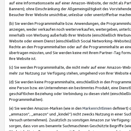
auf eine Informationsseite auf einer Amazon-Website, der nicht als Part
Bannern); ohne Einschränkung der Allgemeingültigkeit des Vorstehende
Besucher Ihrer Website unsichtbar, unlesbar oder unentzifferbar mache
(b) Sie werden Programminhalte bzw. Anwendungen, die Programminhalt
anzeigen, weder verkaufen noch weiterverkaufen, weitergeben, unterli
innerhalb von Werbung außerhalb Ihrer Website (einschließlich Werbun
Website oder einem Dienst (einschließlich Social Networking-Website
Rechte an den Programminhalten oder auf die Programminhalte an eine a
übertragen müssten, und Sie werden keine mit Ihrem Partner-Tag formati
Ihre Website ist.
(c) Sie werden Programminhalte, die nicht mehr auf einer Amazon-Websit
mehr zur Nutzung zur Verfügung stehen, umgehend von Ihrer Website e
(d) Sie werden keine Programminhalte, einschließlich in den Programmin
eine Person bzw. ein Unternehmen ein bestimmtes Produkt, eine Dienstle
geschäftlichen Beziehung oder Verbindung zu diesen steht (einschließli
Programminhalten).
(e) Sie werden Amazon-Marken (wie in den
Markenrichtlinien
definiert) 
„ammazon“, „amaozn“ und „kindel“) nicht zwecks Nutzung in einer Suc
Versuch unternehmen). Zusätzlich zu sonstigen Amazon zur Verfügung 
sorgen, dass von uns benannte Suchmaschinen Geschützte Begriffe (wie 