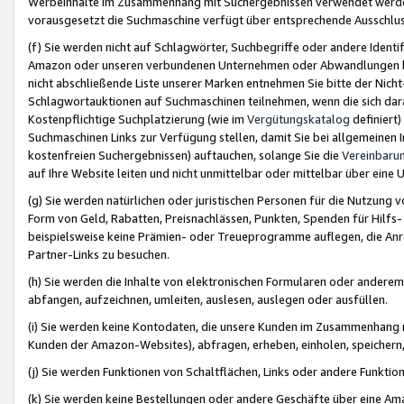
Werbeinhalte im Zusammenhang mit Suchergebnissen verwendet werden,
vorausgesetzt die Suchmaschine verfügt über entsprechende Ausschlu
(f) Sie werden nicht auf Schlagwörter, Suchbegriffe oder andere Ident
Amazon oder unseren verbundenen Unternehmen oder Abwandlungen bzw
nicht abschließende Liste unserer Marken entnehmen Sie bitte der Nich
Schlagwortauktionen auf Suchmaschinen teilnehmen, wenn die sich da
Kostenpflichtige Suchplatzierung (wie im
Vergütungskatalog
definiert
Suchmaschinen Links zur Verfügung stellen, damit Sie bei allgemeinen I
kostenfreien Suchergebnissen) auftauchen, solange Sie die
Vereinbaru
auf Ihre Website leiten und nicht unmittelbar oder mittelbar über eine
(g) Sie werden natürlichen oder juristischen Personen für die Nutzung 
Form von Geld, Rabatten, Preisnachlässen, Punkten, Spenden für Hilfs
beispielsweise keine Prämien- oder Treueprogramme auflegen, die Anrei
Partner-Links zu besuchen.
(h) Sie werden die Inhalte von elektronischen Formularen oder anderem M
abfangen, aufzeichnen, umleiten, auslesen, auslegen oder ausfüllen.
(i) Sie werden keine Kontodaten, die unsere Kunden im Zusammenhang 
Kunden der Amazon-Websites), abfragen, erheben, einholen, speichern,
(j) Sie werden Funktionen von Schaltflächen, Links oder andere Funkti
(k) Sie werden keine Bestellungen oder andere Geschäfte über eine Ama