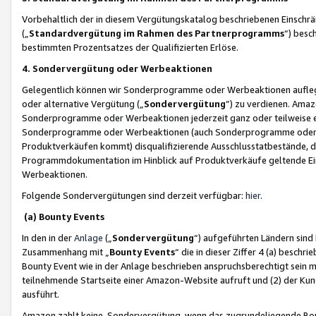
Vorbehaltlich der in diesem Vergütungskatalog beschriebenen Einschr
(„
Standardvergütung im Rahmen des Partnerprogramms
“) besc
bestimmten Prozentsatzes der Qualifizierten Erlöse.
4. Sondervergütung oder Werbeaktionen
Gelegentlich können wir Sonderprogramme oder Werbeaktionen auflegen,
oder alternative Vergütung („
Sondervergütung
”) zu verdienen. Amazo
Sonderprogramme oder Werbeaktionen jederzeit ganz oder teilweise einz
Sonderprogramme oder Werbeaktionen (auch Sonderprogramme oder We
Produktverkäufen kommt) disqualifizierende Ausschlusstatbestände, di
Programmdokumentation im Hinblick auf Produktverkäufe geltende E
Werbeaktionen.
Folgende Sondervergütungen sind derzeit verfügbar:
hier
.
(a) Bounty Events
In den in der
Anlage
(„
Sondervergütung
“) aufgeführten Ländern sind
Zusammenhang mit „
Bounty Events
“ die in dieser Ziffer 4 (a) besch
Bounty Event wie in der Anlage beschrieben anspruchsberechtigt sein mu
teilnehmende Startseite einer Amazon-Website aufruft und (2) der Kun
ausführt.
Amazon zahlt keine Sondervergütung, wenn das zugrundeliegende Boun