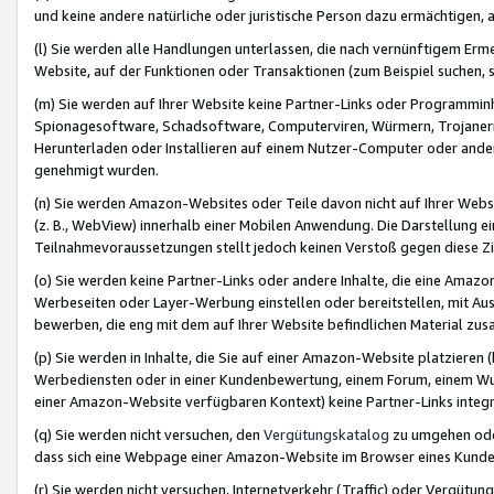
und keine andere natürliche oder juristische Person dazu ermächtigen, a
(l) Sie werden alle Handlungen unterlassen, die nach vernünftigem Erme
Website, auf der Funktionen oder Transaktionen (zum Beispiel suchen, s
(m) Sie werden auf Ihrer Website keine Partner-Links oder Programmin
Spionagesoftware, Schadsoftware, Computerviren, Würmern, Trojaner
Herunterladen oder Installieren auf einem Nutzer-Computer oder ande
genehmigt wurden.
(n) Sie werden Amazon-Websites oder Teile davon nicht auf Ihrer Websi
(z. B., WebView) innerhalb einer Mobilen Anwendung. Die Darstellung ein
Teilnahmevoraussetzungen stellt jedoch keinen Verstoß gegen diese Zif
(o) Sie werden keine Partner-Links oder andere Inhalte, die eine Am
Werbeseiten oder Layer-Werbung einstellen oder bereitstellen, mit Au
bewerben, die eng mit dem auf Ihrer Website befindlichen Material z
(p) Sie werden in Inhalte, die Sie auf einer Amazon-Website platzier
Werbediensten oder in einer Kundenbewertung, einem Forum, einem Wun
einer Amazon-Website verfügbaren Kontext) keine Partner-Links integr
(q) Sie werden nicht versuchen, den
Vergütungskatalog
zu umgehen oder
dass sich eine Webpage einer Amazon-Website im Browser eines Kunden 
(r) Sie werden nicht versuchen, Internetverkehr (Traffic) oder Vergü