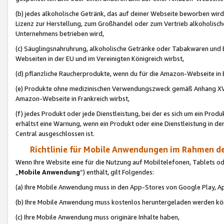
(b) jedes alkoholische Getränk, das auf deiner Webseite beworben wird
Lizenz zur Herstellung, zum Großhandel oder zum Vertrieb alkoholisch
Unternehmens betrieben wird,
(c) Säuglingsnahruhrung, alkoholische Getränke oder Tabakwaren und E
Webseiten in der EU und im Vereinigten Königreich wirbst,
(d) pflanzliche Raucherprodukte, wenn du für die Amazon-Webseite in B
(e) Produkte ohne medizinischen Verwendungszweck gemäß Anhang XVI 
Amazon-Webseite in Frankreich wirbst,
(f) jedes Produkt oder jede Dienstleistung, bei der es sich um ein Prod
erhältst eine Warnung, wenn ein Produkt oder eine Dienstleistung in de
Central ausgeschlossen ist.
Richtlinie für Mobile Anwendungen im Rahmen de
Wenn Ihre Website eine für die Nutzung auf Mobiltelefonen, Tablets 
„
Mobile Anwendung
“) enthält, gilt Folgendes:
(a) Ihre Mobile Anwendung muss in den App-Stores von Google Play, A
(b) Ihre Mobile Anwendung muss kostenlos heruntergeladen werden könn
(c) Ihre Mobile Anwendung muss originäre Inhalte haben,