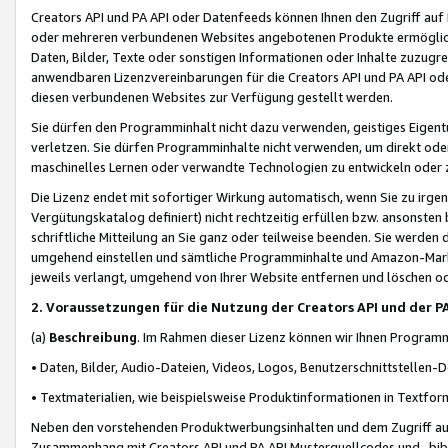
Creators API und PA API oder Datenfeeds können Ihnen den Zugriff auf D
oder mehreren verbundenen Websites angebotenen Produkte ermögliche
Daten, Bilder, Texte oder sonstigen Informationen oder Inhalte zuzugre
anwendbaren Lizenzvereinbarungen für die Creators API und PA API od
diesen verbundenen Websites zur Verfügung gestellt werden.
Sie dürfen den Programminhalt nicht dazu verwenden, geistiges Eigent
verletzen. Sie dürfen Programminhalte nicht verwenden, um direkt ode
maschinelles Lernen oder verwandte Technologien zu entwickeln oder zu
Die Lizenz endet mit sofortiger Wirkung automatisch, wenn Sie zu irg
Vergütungskatalog definiert) nicht rechtzeitig erfüllen bzw. ansonsten
schriftliche Mitteilung an Sie ganz oder teilweise beenden. Sie werden
umgehend einstellen und sämtliche Programminhalte und Amazon-Marke
jeweils verlangt, umgehend von Ihrer Website entfernen und löschen od
2. Voraussetzungen für die Nutzung der Creators API und der P
(a)
Beschreibung
. Im Rahmen dieser Lizenz können wir Ihnen Programmi
• Daten, Bilder, Audio-Dateien, Videos, Logos, Benutzerschnittstellen-
• Textmaterialien, wie beispielsweise Produktinformationen in Textfor
Neben den vorstehenden Produktwerbungsinhalten und dem Zugriff auf 
Zusammenhang mit Creators API und PA API Musterquellcodes und -bibli