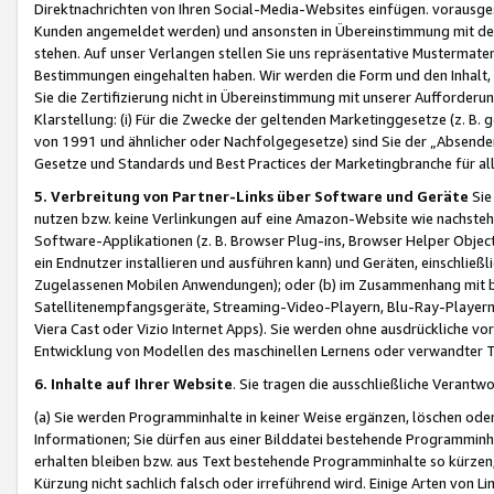
Direktnachrichten von Ihren Social-Media-Websites einfügen. vorausg
Kunden angemeldet werden) und ansonsten in Übereinstimmung mit der
stehen. Auf unser Verlangen stellen Sie uns repräsentative Mustermater
Bestimmungen eingehalten haben. Wir werden die Form und den Inhalt, di
Sie die Zertifizierung nicht in Übereinstimmung mit unserer Aufforderu
Klarstellung: (i) Für die Zwecke der geltenden Marketinggesetze (z. 
von 1991 und ähnlicher oder Nachfolgegesetze) sind Sie der „Absender“ j
Gesetze und Standards und Best Practices der Marketingbranche für 
5. Verbreitung von Partner-Links über Software und Geräte
Sie
nutzen bzw. keine Verlinkungen auf eine Amazon-Website wie nachsteh
Software-Applikationen (z. B. Browser Plug-ins, Browser Helper Objec
ein Endnutzer installieren und ausführen kann) und Geräten, einschlie
Zugelassenen Mobilen Anwendungen); oder (b) im Zusammenhang mit bzw.
Satellitenempfangsgeräte, Streaming-Video-Playern, Blu-Ray-Playern 
Viera Cast oder Vizio Internet Apps). Sie werden ohne ausdrückliche v
Entwicklung von Modellen des maschinellen Lernens oder verwandter 
6. Inhalte auf Ihrer Website
. Sie tragen die ausschließliche Verantwo
(a) Sie werden Programminhalte in keiner Weise ergänzen, löschen oder
Informationen; Sie dürfen aus einer Bilddatei bestehende Programminhal
erhalten bleiben bzw. aus Text bestehende Programminhalte so kürzen, 
Kürzung nicht sachlich falsch oder irreführend wird. Einige Arten von L