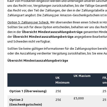
Kauf von Produkten eingelöst werden und unterliegen unseren Geschäf
uns das Recht vor, Vergütungen zurückzuhalten, bis der fällige Gesamt
das Recht vor, den Teil der Zahlungen, der den in der Zahlungstabelle 
Zahlungsart angibst. Die Zahlung per Amazon-Geschenkgutschein ist in
Option 3: Zahlung per Scheck.
Wir übersenden Ihnen einen Scheck in Höh
Sollten Sie sich für diese Option entscheiden, behalten wir uns das Rec
den in der
Übersicht Mindestauszahlungsbeträge
genannten Mindest
der
Übersicht Mindestauszahlungsbeträge
angegebene Bearbeitung
und Schweden nicht verfügbar.
Sollten Sie keine gültigen Informationen für die Zahlungsoption bereit
oder die Auszahlung verdienter Vergütung zurückhalten, bis Sie eine A
Übersicht Mindestauszahlungsbeträge
UK Maxium
UK
FR,
Minimum
un
Option 1 (Überweisung)
25£
25
£5,000
Option 2
25£
25
(Geschenkgutschein)