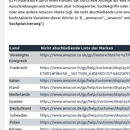
(c) Produktkäufe durch einen Kunden, der durch eine Anzeige auf eine 
Ausschreibungen und Auktionen über Schlagwörter, Suchbegriffe oder 
oder eine andere Amazon-Marke (vgl. die nicht abschließende Liste un
buchstabierte Varianten dieser Wörter (z. B. „ammazon“, „amaozn“ und „
Suchplatzierung
”);
Land
Nicht abschließende Liste der Marken
Vereinigtes
https://www.amazon.co.uk/gp/feature.html?ie=U
Königreich
Frankreich
https://www.amazon.fr/gp/help/customer/displa
E78834F9BA58__SECTION_64DE0ED1D744420E9
Italien
https://www.amazon.it/gp/help/customer/display
Irland
https://www.amazon.ie/gp/help/customer/displa
Niederlande
https://www.amazon.nl/gp/help/customer/display
Spanien
https://www.amazon.es/gp/help/customer/display
Deutschland
https://www.amazon.de/gp/help/customer/displa
Schweden
https://www.amazon.de/gp/help/customer/displa
Polen
https://www.amazon.pl/gp/help/customer/display
Belgien
https://www.amazon.com.be/gp/help/customer/d