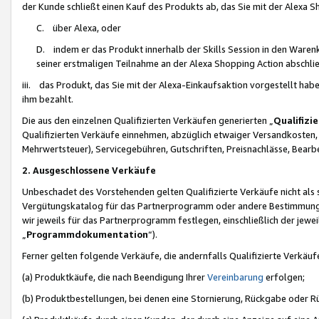
der Kunde schließt einen Kauf des Produkts ab, das Sie mit der Alexa 
C. über Alexa, oder
D. indem er das Produkt innerhalb der Skills Session in den Waren
seiner erstmaligen Teilnahme an der Alexa Shopping Action abschlie
iii. das Produkt, das Sie mit der Alexa-Einkaufsaktion vorgestellt ha
ihm bezahlt.
Die aus den einzelnen Qualifizierten Verkäufen generierten „
Qualifizi
Qualifizierten Verkäufe einnehmen, abzüglich etwaiger Versandkosten
Mehrwertsteuer), Servicegebühren, Gutschriften, Preisnachlässe, Bear
2. Ausgeschlossene Verkäufe
Unbeschadet des Vorstehenden gelten Qualifizierte Verkäufe nicht als
Vergütungskatalog für das Partnerprogramm oder andere Bestimmungen,
wir jeweils für das Partnerprogramm festlegen, einschließlich der jewe
„
Programmdokumentation
“).
Ferner gelten folgende Verkäufe, die andernfalls Qualifizierte Verkä
(a) Produktkäufe, die nach Beendigung Ihrer
Vereinbarung
erfolgen;
(b) Produktbestellungen, bei denen eine Stornierung, Rückgabe oder R