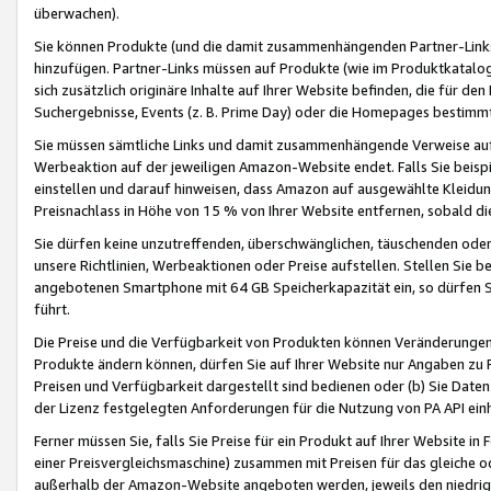
überwachen).
Sie können Produkte (und die damit zusammenhängenden Partner-Links)
hinzufügen. Partner-Links müssen auf Produkte (wie im Produktkatalog de
sich zusätzlich originäre Inhalte auf Ihrer Website befinden, die für 
Suchergebnisse, Events (z. B. Prime Day) oder die Homepages bestimmte
Sie müssen sämtliche Links und damit zusammenhängende Verweise auf z
Werbeaktion auf der jeweiligen Amazon-Website endet. Falls Sie beisp
einstellen und darauf hinweisen, dass Amazon auf ausgewählte Kleidun
Preisnachlass in Höhe von 15 % von Ihrer Website entfernen, sobald di
Sie dürfen keine unzutreffenden, überschwänglichen, täuschenden od
unsere Richtlinien, Werbeaktionen oder Preise aufstellen. Stellen Sie 
angebotenen Smartphone mit 64 GB Speicherkapazität ein, so dürfen S
führt.
Die Preise und die Verfügbarkeit von Produkten können Veränderungen 
Produkte ändern können, dürfen Sie auf Ihrer Website nur Angaben zu P
Preisen und Verfügbarkeit dargestellt sind bedienen oder (b) Sie Daten
der Lizenz festgelegten Anforderungen für die Nutzung von PA API einh
Ferner müssen Sie, falls Sie Preise für ein Produkt auf Ihrer Website in 
einer Preisvergleichsmaschine) zusammen mit Preisen für das gleiche o
außerhalb der Amazon-Website angeboten werden, jeweils den niedrigst