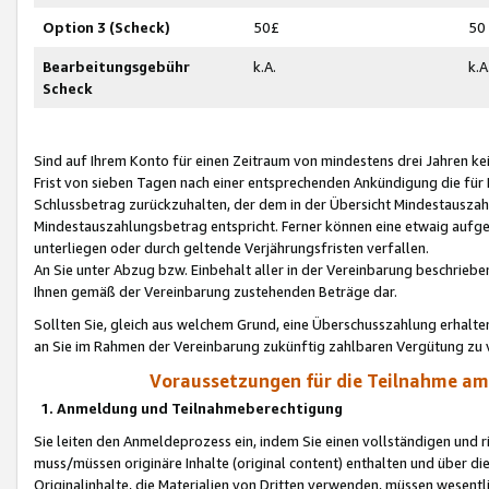
Option 3 (Scheck)
50£
50
Bearbeitungsgebühr
k.A.
k.A
Scheck
Sind auf Ihrem Konto für einen Zeitraum von mindestens drei Jahren kein
Frist von sieben Tagen nach einer entsprechenden Ankündigung die für
Schlussbetrag zurückzuhalten, der dem in der Übersicht Mindestausz
Mindestauszahlungsbetrag entspricht. Ferner können eine etwaig aufg
unterliegen oder durch geltende Verjährungsfristen verfallen.
An Sie unter Abzug bzw. Einbehalt aller in der Vereinbarung beschrieb
Ihnen gemäß der Vereinbarung zustehenden Beträge dar.
Sollten Sie, gleich aus welchem Grund, eine Überschusszahlung erhalte
an Sie im Rahmen der Vereinbarung zukünftig zahlbaren Vergütung zu 
Voraussetzungen für die Teilnahme a
1. Anmeldung und Teilnahmeberechtigung
Sie leiten den Anmeldeprozess ein, indem Sie einen vollständigen und 
muss/müssen originäre Inhalte (original content) enthalten und über d
Originalinhalte, die Materialien von Dritten verwenden, müssen wese