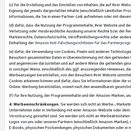
(c) für die Erstellung und das Einstellen von Inhalten, die auf Ihrer We
Eignung der jeweils dargestellten Inhalte (einschließlich sämtlicher 
Informationen, die Sie in einen Partner-Link aufnehmen oder mit diese
(d) dafür, dass die Nutzung der Programminhalte, Ihrer Website und des 
Verletzung oder missbräuchliche Ausübung unserer Rechte bzw. der Recht
Markenrechte, Datenschutzrechte, Veröffentlichungsrechte oder anderer
Einhaltung der
Amazon Anti-Fälschungsrichtlinien für das Partnerpro
(e) dafür, die Verwendung von Cookies, Pixeln und anderen Technologien
Besuchern gesammelten Daten in Übereinstimmung mit den geltenden Ge
und angemessen darzustellen und auf andere Weise die geltenden geset
in sonstiger Weise, einschließlich des ggf. anzuzeigenden Hinweises, d
Werbeanzeigen bereitstellen, von den Besuchern Ihrer Website unmitte
Cookies erkennen können und dafür, dass Sie Informationen über die v
Online-Werbung bereitstellen, soweit nach den anwendbaren gesetzlic
(f) für Ihre Nutzung, der Programminhalte und der Amazon-Marken, u
4. Werbeeinschränkungen.
Sie werden sich nicht an Werbe-, Market
Unternehmen oder in Verbindung mit einer Amazon-Website oder dem Pa
Vereinbarung
gestattet sind. Sie werden sich nicht an Werbeaktivitäten
Logos von uns oder unseren Partnern (einschließlich Amazon-Marken), 
E-Books, physischen Postsendungen, physischen Dokumenten oder in 