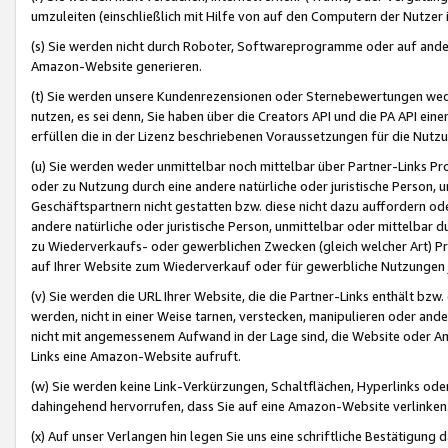
umzuleiten (einschließlich mit Hilfe von auf den Computern der Nutzer i
(s) Sie werden nicht durch Roboter, Softwareprogramme oder auf andere
Amazon-Website generieren.
(t) Sie werden unsere Kundenrezensionen oder Sternebewertungen wed
nutzen, es sei denn, Sie haben über die Creators API und die PA API e
erfüllen die in der Lizenz beschriebenen Voraussetzungen für die Nutzu
(u) Sie werden weder unmittelbar noch mittelbar über Partner-Links P
oder zu Nutzung durch eine andere natürliche oder juristische Person,
Geschäftspartnern nicht gestatten bzw. diese nicht dazu auffordern od
andere natürliche oder juristische Person, unmittelbar oder mittelbar
zu Wiederverkaufs- oder gewerblichen Zwecken (gleich welcher Art) 
auf Ihrer Website zum Wiederverkauf oder für gewerbliche Nutzungen 
(v) Sie werden die URL Ihrer Website, die die Partner-Links enthält b
werden, nicht in einer Weise tarnen, verstecken, manipulieren oder and
nicht mit angemessenem Aufwand in der Lage sind, die Website oder A
Links eine Amazon-Website aufruft.
(w) Sie werden keine Link-Verkürzungen, Schaltflächen, Hyperlinks ode
dahingehend hervorrufen, dass Sie auf eine Amazon-Website verlinken
(x) Auf unser Verlangen hin legen Sie uns eine schriftliche Bestätigung