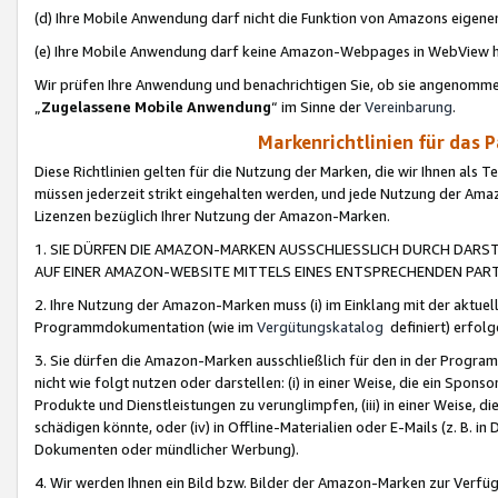
(d) Ihre Mobile Anwendung darf nicht die Funktion von Amazons eige
(e) Ihre Mobile Anwendung darf keine Amazon-Webpages in WebView 
Wir prüfen Ihre Anwendung und benachrichtigen Sie, ob sie angenomm
„
Zugelassene Mobile Anwendung
“ im Sinne der
Vereinbarung
.
Markenrichtlinien für das 
Diese Richtlinien gelten für die Nutzung der Marken, die wir Ihnen als 
müssen jederzeit strikt eingehalten werden, und jede Nutzung der Ama
Lizenzen bezüglich Ihrer Nutzung der Amazon-Marken.
1. SIE DÜRFEN DIE AMAZON-MARKEN AUSSCHLIESSLICH DURCH DARS
AUF EINER AMAZON-WEBSITE MITTELS EINES ENTSPRECHENDEN PART
2. Ihre Nutzung der Amazon-Marken muss (i) im Einklang mit der aktuells
Programmdokumentation (wie im
Vergütungskatalog
definiert) erfolg
3. Sie dürfen die Amazon-Marken ausschließlich für den in der Progr
nicht wie folgt nutzen oder darstellen: (i) in einer Weise, die ein Spo
Produkte und Dienstleistungen zu verunglimpfen, (iii) in einer Weise
schädigen könnte, oder (iv) in Offline-Materialien oder E-Mails (z. B.
Dokumenten oder mündlicher Werbung).
4. Wir werden Ihnen ein Bild bzw. Bilder der Amazon-Marken zur Verfüg