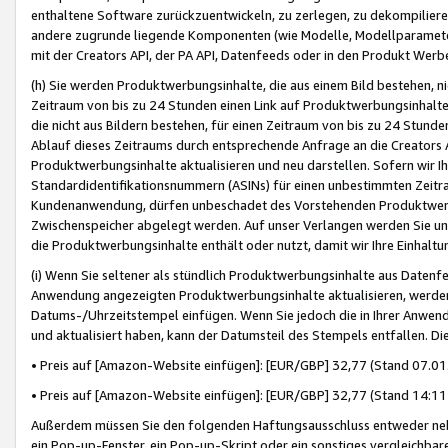
enthaltene Software zurückzuentwickeln, zu zerlegen, zu dekompilier
andere zugrunde liegende Komponenten (wie Modelle, Modellparameter
mit der Creators API, der PA API, Datenfeeds oder in den Produkt Werb
(h) Sie werden Produktwerbungsinhalte, die aus einem Bild bestehen, ni
Zeitraum von bis zu 24 Stunden einen Link auf Produktwerbungsinhalte
die nicht aus Bildern bestehen, für einen Zeitraum von bis zu 24 Stund
Ablauf dieses Zeitraums durch entsprechende Anfrage an die Creators 
Produktwerbungsinhalte aktualisieren und neu darstellen. Sofern wir Ih
Standardidentifikationsnummern (ASINs) für einen unbestimmten Zeitra
Kundenanwendung, dürfen unbeschadet des Vorstehenden Produktwerbu
Zwischenspeicher abgelegt werden. Auf unser Verlangen werden Sie un
die Produktwerbungsinhalte enthält oder nutzt, damit wir Ihre Einhalt
(i) Wenn Sie seltener als stündlich Produktwerbungsinhalte aus Datenfe
Anwendung angezeigten Produktwerbungsinhalte aktualisieren, werden 
Datums-/Uhrzeitstempel einfügen. Wenn Sie jedoch die in Ihrer Anwe
und aktualisiert haben, kann der Datumsteil des Stempels entfallen. Dies
• Preis auf [Amazon-Website einfügen]: [EUR/GBP] 32,77 (Stand 07.01.
• Preis auf [Amazon-Website einfügen]: [EUR/GBP] 32,77 (Stand 14:11 
Außerdem müssen Sie den folgenden Haftungsausschluss entweder neb
ein Pop-up-Fenster, ein Pop-up-Skript oder ein sonstiges vergleichba