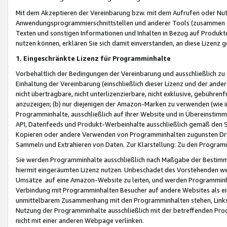
Mit dem Akzeptieren der Vereinbarung bzw. mit dem Aufrufen oder Nutz
Anwendungsprogrammierschnittstellen und anderer Tools (zusammen die
Texten und sonstigen Informationen und Inhalten in Bezug auf Produkte
nutzen können, erklären Sie sich damit einverstanden, an diese Lizenz 
1. Eingeschränkte Lizenz für Programminhalte
Vorbehaltlich der Bedingungen der Vereinbarung und ausschließlich z
Einhaltung der Vereinbarung (einschließlich dieser Lizenz und der ande
nicht übertragbare, nicht unterlizenzierbare, nicht exklusive, gebühren
anzuzeigen; (b) nur diejenigen der Amazon-Marken zu verwenden (wie in 
Programminhalte, ausschließlich auf Ihrer Website und in Übereinstimmu
API, Datenfeeds und Produkt-Werbeinhalte ausschließlich gemäß den Spe
Kopieren oder andere Verwenden von Programminhalten zugunsten Dri
Sammeln und Extrahieren von Daten. Zur Klarstellung: Zu den Program
Sie werden Programminhalte ausschließlich nach Maßgabe der Besti
hiermit eingeräumten Lizenz nutzen. Unbeschadet des Vorstehenden we
Umsätze auf eine Amazon-Website zu leiten, und werden Programminhal
Verbindung mit Programminhalten Besucher auf andere Websites als ein
unmittelbarem Zusammenhang mit den Programminhalten stehen, Links z
Nutzung der Programminhalte ausschließlich mit der betreffenden Pr
nicht mit einer anderen Webpage verlinken.