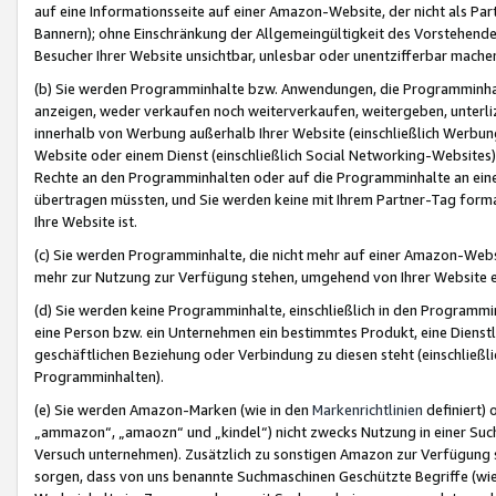
auf eine Informationsseite auf einer Amazon-Website, der nicht als Part
Bannern); ohne Einschränkung der Allgemeingültigkeit des Vorstehende
Besucher Ihrer Website unsichtbar, unlesbar oder unentzifferbar mache
(b) Sie werden Programminhalte bzw. Anwendungen, die Programminhalt
anzeigen, weder verkaufen noch weiterverkaufen, weitergeben, unterli
innerhalb von Werbung außerhalb Ihrer Website (einschließlich Werbun
Website oder einem Dienst (einschließlich Social Networking-Website
Rechte an den Programminhalten oder auf die Programminhalte an eine a
übertragen müssten, und Sie werden keine mit Ihrem Partner-Tag formati
Ihre Website ist.
(c) Sie werden Programminhalte, die nicht mehr auf einer Amazon-Websit
mehr zur Nutzung zur Verfügung stehen, umgehend von Ihrer Website e
(d) Sie werden keine Programminhalte, einschließlich in den Programmin
eine Person bzw. ein Unternehmen ein bestimmtes Produkt, eine Dienstle
geschäftlichen Beziehung oder Verbindung zu diesen steht (einschließli
Programminhalten).
(e) Sie werden Amazon-Marken (wie in den
Markenrichtlinien
definiert) 
„ammazon“, „amaozn“ und „kindel“) nicht zwecks Nutzung in einer Suc
Versuch unternehmen). Zusätzlich zu sonstigen Amazon zur Verfügung 
sorgen, dass von uns benannte Suchmaschinen Geschützte Begriffe (wie 