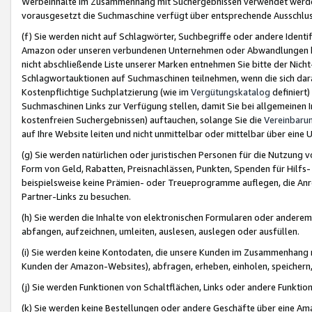
Werbeinhalte im Zusammenhang mit Suchergebnissen verwendet werden,
vorausgesetzt die Suchmaschine verfügt über entsprechende Ausschlu
(f) Sie werden nicht auf Schlagwörter, Suchbegriffe oder andere Ident
Amazon oder unseren verbundenen Unternehmen oder Abwandlungen bzw
nicht abschließende Liste unserer Marken entnehmen Sie bitte der Nich
Schlagwortauktionen auf Suchmaschinen teilnehmen, wenn die sich da
Kostenpflichtige Suchplatzierung (wie im
Vergütungskatalog
definiert
Suchmaschinen Links zur Verfügung stellen, damit Sie bei allgemeinen I
kostenfreien Suchergebnissen) auftauchen, solange Sie die
Vereinbaru
auf Ihre Website leiten und nicht unmittelbar oder mittelbar über eine
(g) Sie werden natürlichen oder juristischen Personen für die Nutzung 
Form von Geld, Rabatten, Preisnachlässen, Punkten, Spenden für Hilfs
beispielsweise keine Prämien- oder Treueprogramme auflegen, die Anrei
Partner-Links zu besuchen.
(h) Sie werden die Inhalte von elektronischen Formularen oder anderem M
abfangen, aufzeichnen, umleiten, auslesen, auslegen oder ausfüllen.
(i) Sie werden keine Kontodaten, die unsere Kunden im Zusammenhang 
Kunden der Amazon-Websites), abfragen, erheben, einholen, speichern,
(j) Sie werden Funktionen von Schaltflächen, Links oder andere Funkti
(k) Sie werden keine Bestellungen oder andere Geschäfte über eine Ama