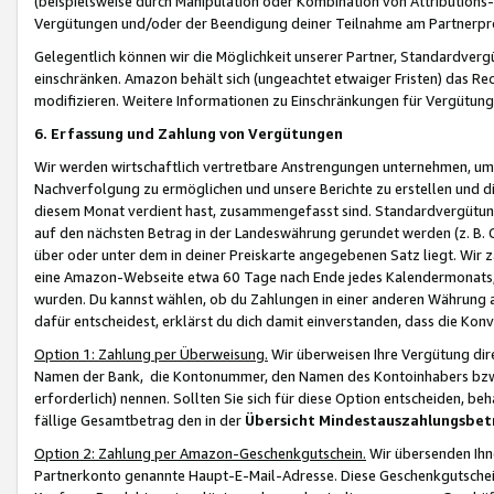
(beispielsweise durch Manipulation oder Kombination von Attributions-
Vergütungen und/oder der Beendigung deiner Teilnahme am Partnerp
Gelegentlich können wir die Möglichkeit unserer Partner, Standardv
einschränken. Amazon behält sich (ungeachtet etwaiger Fristen) das Re
modifizieren. Weitere Informationen zu Einschränkungen für Vergütung
6. Erfassung und Zahlung von Vergütungen
Wir werden wirtschaftlich vertretbare Anstrengungen unternehmen, um 
Nachverfolgung zu ermöglichen und unsere Berichte zu erstellen und di
diesem Monat verdient hast, zusammengefasst sind. Standardvergütung
auf den nächsten Betrag in der Landeswährung gerundet werden (z. B. C
über oder unter dem in deiner Preiskarte angegebenen Satz liegt. Wir
eine Amazon-Webseite etwa 60 Tage nach Ende jedes Kalendermonats, i
wurden. Du kannst wählen, ob du Zahlungen in einer anderen Währung
dafür entscheidest, erklärst du dich damit einverstanden, dass die K
Option 1: Zahlung per Überweisung.
Wir überweisen Ihre Vergütung dir
Namen der Bank, die Kontonummer, den Namen des Kontoinhabers bzw. a
erforderlich) nennen. Sollten Sie sich für diese Option entscheiden, be
fällige Gesamtbetrag den in der
Übersicht Mindestauszahlungsbet
Option 2: Zahlung per Amazon-Geschenkgutschein.
Wir übersenden Ihne
Partnerkonto genannte Haupt-E-Mail-Adresse. Diese Geschenkgutschei