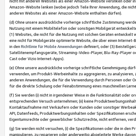
nicht mit anderen Websites als einer Amazon-Website verlinken oder i
Amazon-Website lenken (wobei jedoch Teile Ihrer Anwendung, die nich
anderen Websites als einer Amazon-Website enthalten dürfen).
(d) Ohne unsere ausdrückliche vorherige schriftliche Zustimmung werd
Nutzung mit einem Mobiltelefon oder sonstigen Mobilgerät entwickelt
(1) Websites, die nicht für die Nutzung mit solchen Geräten entwickelt
eine nicht für Mobilgeräte optimierte Website, die über einen Interne
in den
Richtlinie für Mobile Anwendungen
definiert, oder (3) Beistellge
Satellitenempfangsgeräte, Streaming-Video-Player, Blu-Ray-Player ode
Cast oder Vizio Internet-Apps).
(e) Ohne unsere ausdrückliche vorherige schriftliche Genehmigung dürfe
verwenden, um Produkt-Werbeinhalte zu aggregieren, zu analysieren, 
anderen Anwendungen, die für die Verwendung durch Personen oder Or
für die direkte Schulung oder Feinabstimmung eines maschinellen Lern
(f) Sie werden (i) nicht in irgendeiner Weise in die Funktionalität ode
entsprechenden Versuch unternehmen; (ii) keine Produktwerbungsinha
Kontaktaufnahme mit Verkäufern oder Kunden oder sonstiger Werbeaktiv
API, Datenfeeds, Produktwerbungsinhalten oder Spezifikationen erschei
Eigentumsrechte oder gewerblicher Schutzrechte, nicht entfernen, verd
(g) Sie werden nicht versuchen, (i) die Spezifikationen oder die in de
manipulieren, zu reparieren oder anderweitig abgeleitete Werke davon z