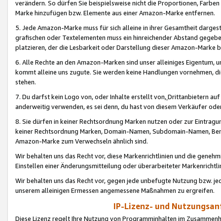
verändern. So dürfen Sie beispielsweise nicht die Proportionen, Farb
Marke hinzufügen bzw. Elemente aus einer Amazon-Marke entfernen.
5. Jede Amazon-Marke muss für sich alleine in ihrer Gesamtheit darge
grafischen oder Textelementen muss ein hinreichender Abstand gegebe
platzieren, der die Lesbarkeit oder Darstellung dieser Amazon-Marke b
6. Alle Rechte an den Amazon-Marken sind unser alleiniges Eigentum, 
kommt alleine uns zugute. Sie werden keine Handlungen vornehmen, 
stehen.
7. Du darfst kein Logo von, oder Inhalte erstellt von,
Drittanbietern au
anderweitig verwenden, es sei denn, du hast von diesem Verkäufer oder
8. Sie dürfen in keiner Rechtsordnung Marken nutzen oder zur Eintragu
keiner Rechtsordnung Marken, Domain-Namen, Subdomain-Namen, Benu
Amazon-Marke zum Verwechseln ähnlich sind.
Wir behalten uns das Recht vor, diese Markenrichtlinien und die gene
Einstellen einer Änderungsmitteilung oder überarbeiteter Markenricht
Wir behalten uns das Recht vor, gegen jede unbefugte Nutzung bzw. jede 
unserem alleinigen Ermessen angemessene Maßnahmen zu ergreifen.
IP-Lizenz- und Nutzungsan
Diese Lizenz regelt Ihre Nutzung von Programminhalten im Zusammen