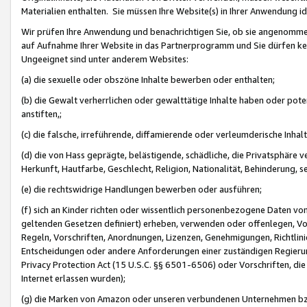
Materialien enthalten. Sie müssen Ihre Website(s) in Ihrer Anwendung ide
Wir prüfen Ihre Anwendung und benachrichtigen Sie, ob sie angenommen
auf Aufnahme Ihrer Website in das Partnerprogramm und Sie dürfen kei
Ungeeignet sind unter anderem Websites:
(a) die sexuelle oder obszöne Inhalte bewerben oder enthalten;
(b) die Gewalt verherrlichen oder gewalttätige Inhalte haben oder pot
anstiften,;
(c) die falsche, irreführende, diffamierende oder verleumderische Inha
(d) die von Hass geprägte, belästigende, schädliche, die Privatsphäre v
Herkunft, Hautfarbe, Geschlecht, Religion, Nationalität, Behinderung, 
(e) die rechtswidrige Handlungen bewerben oder ausführen;
(f) sich an Kinder richten oder wissentlich personenbezogene Daten vo
geltenden Gesetzen definiert) erheben, verwenden oder offenlegen, Vo
Regeln, Vorschriften, Anordnungen, Lizenzen, Genehmigungen, Richtlini
Entscheidungen oder andere Anforderungen einer zuständigen Regierung
Privacy Protection Act (15 U.S.C. §§ 6501-6506) oder Vorschriften, di
Internet erlassen wurden);
(g) die Marken von Amazon oder unseren verbundenen Unternehmen b