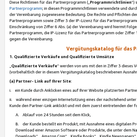
Diese Richtlinien für das Partnerprogramm („
Programmrichtlinien
“)
Partnerprogramm
; in diesen Programmrichtlinien verwendete und durch
der Vereinbarung zugewiesene Bedeutung. Die Rechte und Pflichten de
Partnerprogramm sowie Ziffer 3 der IP-Lizenz für das Partnerprogram
Einschränkung von Ziffer 6 Abs. (a) der Vereinbarung wird hiermit Fol
Partnerprogramm, die IP-Lizenz für das Partnerprogramm oder Ziffer 1
gegen die Vereinbarung.
Vergütungskatalog für das 
1. Qualifizierte Verkäufe und Qualifizierte Umsätze
„
Qualifizierte Verkäufe
“ werden von uns mit den in Ziffer 3 diese
(vorbehaltlich der in diesem Vergütungskatalog beschriebenen Ausnah
(a) Partner- Link auf Ihrer Site
:
i. ein Kunde durch Anklicken eines auf Ihrer Website platzierten Part
ii. während einer einzigen Internetsitzung eines der nachstehend unter (i)
Kunde den Partner-Link anklickt und mit dem zuerst eintretenden der f
A. Ablauf von 24 Stunden seit dem Klick,
B. der Kunde bestellt ein Produkt, mit Ausnahme eines digitalen P
Download einer Amazon Software oder Produkte, die unter dem N
Downloads“, „Amazon Coin“, „Kindle Books“, „Kindle Newspapers“, „