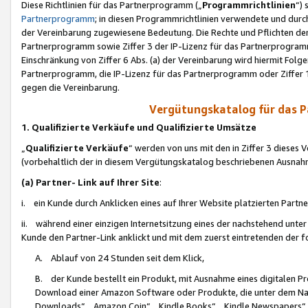
Diese Richtlinien für das Partnerprogramm („
Programmrichtlinien
“)
Partnerprogramm
; in diesen Programmrichtlinien verwendete und durch
der Vereinbarung zugewiesene Bedeutung. Die Rechte und Pflichten de
Partnerprogramm sowie Ziffer 3 der IP-Lizenz für das Partnerprogram
Einschränkung von Ziffer 6 Abs. (a) der Vereinbarung wird hiermit Fol
Partnerprogramm, die IP-Lizenz für das Partnerprogramm oder Ziffer 1
gegen die Vereinbarung.
Vergütungskatalog für das 
1. Qualifizierte Verkäufe und Qualifizierte Umsätze
„
Qualifizierte Verkäufe
“ werden von uns mit den in Ziffer 3 diese
(vorbehaltlich der in diesem Vergütungskatalog beschriebenen Ausnah
(a) Partner- Link auf Ihrer Site
:
i. ein Kunde durch Anklicken eines auf Ihrer Website platzierten Part
ii. während einer einzigen Internetsitzung eines der nachstehend unter (i)
Kunde den Partner-Link anklickt und mit dem zuerst eintretenden der f
A. Ablauf von 24 Stunden seit dem Klick,
B. der Kunde bestellt ein Produkt, mit Ausnahme eines digitalen P
Download einer Amazon Software oder Produkte, die unter dem N
Downloads“, „Amazon Coin“, „Kindle Books“, „Kindle Newspapers“, „