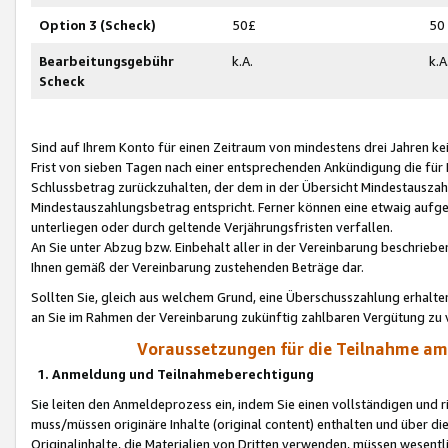
Option 3 (Scheck)
50£
50
Bearbeitungsgebühr
k.A.
k.A
Scheck
Sind auf Ihrem Konto für einen Zeitraum von mindestens drei Jahren kein
Frist von sieben Tagen nach einer entsprechenden Ankündigung die für
Schlussbetrag zurückzuhalten, der dem in der Übersicht Mindestausz
Mindestauszahlungsbetrag entspricht. Ferner können eine etwaig aufg
unterliegen oder durch geltende Verjährungsfristen verfallen.
An Sie unter Abzug bzw. Einbehalt aller in der Vereinbarung beschrieb
Ihnen gemäß der Vereinbarung zustehenden Beträge dar.
Sollten Sie, gleich aus welchem Grund, eine Überschusszahlung erhalte
an Sie im Rahmen der Vereinbarung zukünftig zahlbaren Vergütung zu 
Voraussetzungen für die Teilnahme a
1. Anmeldung und Teilnahmeberechtigung
Sie leiten den Anmeldeprozess ein, indem Sie einen vollständigen und 
muss/müssen originäre Inhalte (original content) enthalten und über d
Originalinhalte, die Materialien von Dritten verwenden, müssen wese