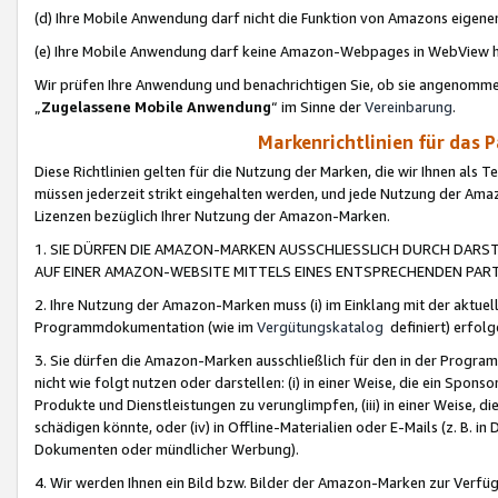
(d) Ihre Mobile Anwendung darf nicht die Funktion von Amazons eige
(e) Ihre Mobile Anwendung darf keine Amazon-Webpages in WebView 
Wir prüfen Ihre Anwendung und benachrichtigen Sie, ob sie angenomm
„
Zugelassene Mobile Anwendung
“ im Sinne der
Vereinbarung
.
Markenrichtlinien für das 
Diese Richtlinien gelten für die Nutzung der Marken, die wir Ihnen als 
müssen jederzeit strikt eingehalten werden, und jede Nutzung der Ama
Lizenzen bezüglich Ihrer Nutzung der Amazon-Marken.
1. SIE DÜRFEN DIE AMAZON-MARKEN AUSSCHLIESSLICH DURCH DARS
AUF EINER AMAZON-WEBSITE MITTELS EINES ENTSPRECHENDEN PART
2. Ihre Nutzung der Amazon-Marken muss (i) im Einklang mit der aktuells
Programmdokumentation (wie im
Vergütungskatalog
definiert) erfolg
3. Sie dürfen die Amazon-Marken ausschließlich für den in der Progr
nicht wie folgt nutzen oder darstellen: (i) in einer Weise, die ein Spo
Produkte und Dienstleistungen zu verunglimpfen, (iii) in einer Weise
schädigen könnte, oder (iv) in Offline-Materialien oder E-Mails (z. B.
Dokumenten oder mündlicher Werbung).
4. Wir werden Ihnen ein Bild bzw. Bilder der Amazon-Marken zur Verfüg