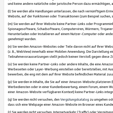
und keine andere natürliche oder juristische Person dazu ermächtigen, a
(l) Sie werden alle Handlungen unterlassen, die nach vernünftigem Erme
Website, auf der Funktionen oder Transaktionen (zum Beispiel suchen, s
(m) Sie werden auf Ihrer Website keine Partner-Links oder Programmin
Spionagesoftware, Schadsoftware, Computerviren, Würmern, Trojaner
Herunterladen oder Installieren auf einem Nutzer-Computer oder ande
genehmigt wurden.
(n) Sie werden Amazon-Websites oder Teile davon nicht auf Ihrer Websi
(z. B., WebView) innerhalb einer Mobilen Anwendung. Die Darstellung ein
Teilnahmevoraussetzungen stellt jedoch keinen Verstoß gegen diese Zif
(o) Sie werden keine Partner-Links oder andere Inhalte, die eine Am
Werbeseiten oder Layer-Werbung einstellen oder bereitstellen, mit Au
bewerben, die eng mit dem auf Ihrer Website befindlichen Material z
(p) Sie werden in Inhalte, die Sie auf einer Amazon-Website platzier
Werbediensten oder in einer Kundenbewertung, einem Forum, einem Wun
einer Amazon-Website verfügbaren Kontext) keine Partner-Links integr
(q) Sie werden nicht versuchen, den
Vergütungskatalog
zu umgehen oder
dass sich eine Webpage einer Amazon-Website im Browser eines Kunden 
(r) Sie werden nicht versuchen, Internetverkehr (Traffic) oder Vergü