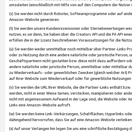
umzuleiten (einschließlich mit Hilfe von auf den Computern der Nutzer i
(s) Sie werden nicht durch Roboter, Softwareprogramme oder auf andere
Amazon-Website generieren.
(t) Sie werden unsere Kundenrezensionen oder Sternebewertungen wed
nutzen, es sei denn, Sie haben über die Creators API und die PA API e
erfüllen die in der Lizenz beschriebenen Voraussetzungen für die Nutzu
(u) Sie werden weder unmittelbar noch mittelbar über Partner-Links P
oder zu Nutzung durch eine andere natürliche oder juristische Person,
Geschäftspartnern nicht gestatten bzw. diese nicht dazu auffordern od
andere natürliche oder juristische Person, unmittelbar oder mittelbar
zu Wiederverkaufs- oder gewerblichen Zwecken (gleich welcher Art) 
auf Ihrer Website zum Wiederverkauf oder für gewerbliche Nutzungen 
(v) Sie werden die URL Ihrer Website, die die Partner-Links enthält b
werden, nicht in einer Weise tarnen, verstecken, manipulieren oder and
nicht mit angemessenem Aufwand in der Lage sind, die Website oder A
Links eine Amazon-Website aufruft.
(w) Sie werden keine Link-Verkürzungen, Schaltflächen, Hyperlinks ode
dahingehend hervorrufen, dass Sie auf eine Amazon-Website verlinken
(x) Auf unser Verlangen hin legen Sie uns eine schriftliche Bestätigung