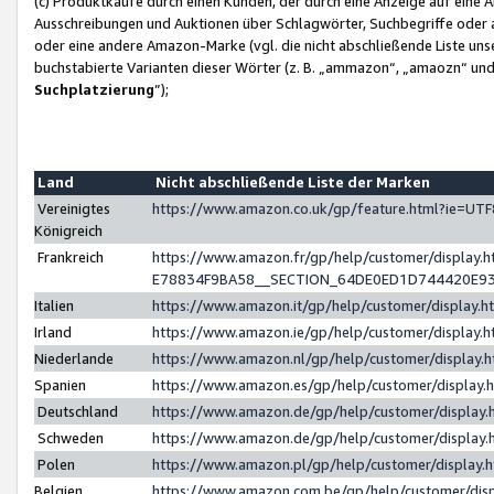
(c) Produktkäufe durch einen Kunden, der durch eine Anzeige auf eine 
Ausschreibungen und Auktionen über Schlagwörter, Suchbegriffe oder 
oder eine andere Amazon-Marke (vgl. die nicht abschließende Liste un
buchstabierte Varianten dieser Wörter (z. B. „ammazon“, „amaozn“ und „
Suchplatzierung
”);
Land
Nicht abschließende Liste der Marken
Vereinigtes
https://www.amazon.co.uk/gp/feature.html?ie=U
Königreich
Frankreich
https://www.amazon.fr/gp/help/customer/displa
E78834F9BA58__SECTION_64DE0ED1D744420E9
Italien
https://www.amazon.it/gp/help/customer/display
Irland
https://www.amazon.ie/gp/help/customer/displa
Niederlande
https://www.amazon.nl/gp/help/customer/display
Spanien
https://www.amazon.es/gp/help/customer/display
Deutschland
https://www.amazon.de/gp/help/customer/displa
Schweden
https://www.amazon.de/gp/help/customer/displa
Polen
https://www.amazon.pl/gp/help/customer/display
Belgien
https://www.amazon.com.be/gp/help/customer/d