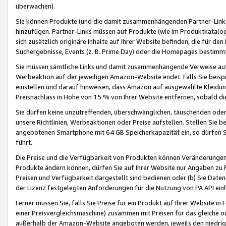
überwachen).
Sie können Produkte (und die damit zusammenhängenden Partner-Links)
hinzufügen. Partner-Links müssen auf Produkte (wie im Produktkatalog de
sich zusätzlich originäre Inhalte auf Ihrer Website befinden, die für 
Suchergebnisse, Events (z. B. Prime Day) oder die Homepages bestimmte
Sie müssen sämtliche Links und damit zusammenhängende Verweise auf z
Werbeaktion auf der jeweiligen Amazon-Website endet. Falls Sie beisp
einstellen und darauf hinweisen, dass Amazon auf ausgewählte Kleidun
Preisnachlass in Höhe von 15 % von Ihrer Website entfernen, sobald di
Sie dürfen keine unzutreffenden, überschwänglichen, täuschenden od
unsere Richtlinien, Werbeaktionen oder Preise aufstellen. Stellen Sie 
angebotenen Smartphone mit 64 GB Speicherkapazität ein, so dürfen S
führt.
Die Preise und die Verfügbarkeit von Produkten können Veränderungen 
Produkte ändern können, dürfen Sie auf Ihrer Website nur Angaben zu P
Preisen und Verfügbarkeit dargestellt sind bedienen oder (b) Sie Daten
der Lizenz festgelegten Anforderungen für die Nutzung von PA API einh
Ferner müssen Sie, falls Sie Preise für ein Produkt auf Ihrer Website in 
einer Preisvergleichsmaschine) zusammen mit Preisen für das gleiche o
außerhalb der Amazon-Website angeboten werden, jeweils den niedrigst