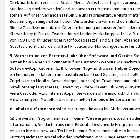
Direktnachrichten von Ihren Social-Media-Websites einfügen. vorausg
Kunden angemeldet werden) und ansonsten in Übereinstimmung mit der
stehen. Auf unser Verlangen stellen Sie uns repräsentative Mustermater
Bestimmungen eingehalten haben. Wir werden die Form und den Inhalt, di
Sie die Zertifizierung nicht in Übereinstimmung mit unserer Aufforderu
Klarstellung: (i) Für die Zwecke der geltenden Marketinggesetze (z. 
von 1991 und ähnlicher oder Nachfolgegesetze) sind Sie der „Absender“ j
Gesetze und Standards und Best Practices der Marketingbranche für 
5. Verbreitung von Partner-Links über Software und Geräte
Sie
nutzen bzw. keine Verlinkungen auf eine Amazon-Website wie nachsteh
Software-Applikationen (z. B. Browser Plug-ins, Browser Helper Objec
ein Endnutzer installieren und ausführen kann) und Geräten, einschlie
Zugelassenen Mobilen Anwendungen); oder (b) im Zusammenhang mit bzw.
Satellitenempfangsgeräte, Streaming-Video-Playern, Blu-Ray-Playern 
Viera Cast oder Vizio Internet Apps). Sie werden ohne ausdrückliche v
Entwicklung von Modellen des maschinellen Lernens oder verwandter 
6. Inhalte auf Ihrer Website
. Sie tragen die ausschließliche Verantwo
(a) Sie werden Programminhalte in keiner Weise ergänzen, löschen oder
Informationen; Sie dürfen aus einer Bilddatei bestehende Programminhal
erhalten bleiben bzw. aus Text bestehende Programminhalte so kürzen, 
Kürzung nicht sachlich falsch oder irreführend wird. Einige Arten von L