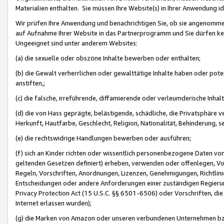
Materialien enthalten. Sie müssen Ihre Website(s) in Ihrer Anwendung ide
Wir prüfen Ihre Anwendung und benachrichtigen Sie, ob sie angenommen
auf Aufnahme Ihrer Website in das Partnerprogramm und Sie dürfen kei
Ungeeignet sind unter anderem Websites:
(a) die sexuelle oder obszöne Inhalte bewerben oder enthalten;
(b) die Gewalt verherrlichen oder gewalttätige Inhalte haben oder pot
anstiften,;
(c) die falsche, irreführende, diffamierende oder verleumderische Inha
(d) die von Hass geprägte, belästigende, schädliche, die Privatsphäre v
Herkunft, Hautfarbe, Geschlecht, Religion, Nationalität, Behinderung, 
(e) die rechtswidrige Handlungen bewerben oder ausführen;
(f) sich an Kinder richten oder wissentlich personenbezogene Daten vo
geltenden Gesetzen definiert) erheben, verwenden oder offenlegen, Vo
Regeln, Vorschriften, Anordnungen, Lizenzen, Genehmigungen, Richtlini
Entscheidungen oder andere Anforderungen einer zuständigen Regierung
Privacy Protection Act (15 U.S.C. §§ 6501-6506) oder Vorschriften, di
Internet erlassen wurden);
(g) die Marken von Amazon oder unseren verbundenen Unternehmen b