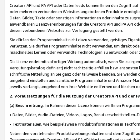
Creators API und PA API oder Datenfeeds können Ihnen den Zugriff auf D
oder mehreren verbundenen Websites angebotenen Produkte ermögliche
Daten, Bilder, Texte oder sonstigen Informationen oder Inhalte zuzugre
anwendbaren Lizenzvereinbarungen für die Creators API und PA API od
diesen verbundenen Websites zur Verfügung gestellt werden.
Sie dürfen den Programminhalt nicht dazu verwenden, geistiges Eigent
verletzen. Sie dürfen Programminhalte nicht verwenden, um direkt ode
maschinelles Lernen oder verwandte Technologien zu entwickeln oder zu
Die Lizenz endet mit sofortiger Wirkung automatisch, wenn Sie zu irg
Vergütungskatalog definiert) nicht rechtzeitig erfüllen bzw. ansonsten
schriftliche Mitteilung an Sie ganz oder teilweise beenden. Sie werden
umgehend einstellen und sämtliche Programminhalte und Amazon-Marke
jeweils verlangt, umgehend von Ihrer Website entfernen und löschen od
2. Voraussetzungen für die Nutzung der Creators API und der P
(a)
Beschreibung
. Im Rahmen dieser Lizenz können wir Ihnen Programmi
• Daten, Bilder, Audio-Dateien, Videos, Logos, Benutzerschnittstellen-
• Textmaterialien, wie beispielsweise Produktinformationen in Textfor
Neben den vorstehenden Produktwerbungsinhalten und dem Zugriff auf 
Zusammenhang mit Creators API und PA API Musterquellcodes und -bibli