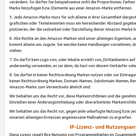
verändern. So dürfen Sie beispielsweise nicht die Proportionen, Farb
Marke hinzufügen bzw. Elemente aus einer Amazon-Marke entfernen.
5. Jede Amazon-Marke muss für sich alleine in ihrer Gesamtheit darge
grafischen oder Textelementen muss ein hinreichender Abstand gegebe
platzieren, der die Lesbarkeit oder Darstellung dieser Amazon-Marke b
6. Alle Rechte an den Amazon-Marken sind unser alleiniges Eigentum, 
kommt alleine uns zugute. Sie werden keine Handlungen vornehmen, 
stehen.
7. Du darfst kein Logo von, oder Inhalte erstellt von,
Drittanbietern au
anderweitig verwenden, es sei denn, du hast von diesem Verkäufer oder
8. Sie dürfen in keiner Rechtsordnung Marken nutzen oder zur Eintragu
keiner Rechtsordnung Marken, Domain-Namen, Subdomain-Namen, Benu
Amazon-Marke zum Verwechseln ähnlich sind.
Wir behalten uns das Recht vor, diese Markenrichtlinien und die gene
Einstellen einer Änderungsmitteilung oder überarbeiteter Markenricht
Wir behalten uns das Recht vor, gegen jede unbefugte Nutzung bzw. jede 
unserem alleinigen Ermessen angemessene Maßnahmen zu ergreifen.
IP-Lizenz- und Nutzungsan
Diese Lizenz regelt Ihre Nutzung von Programminhalten im Zusammen