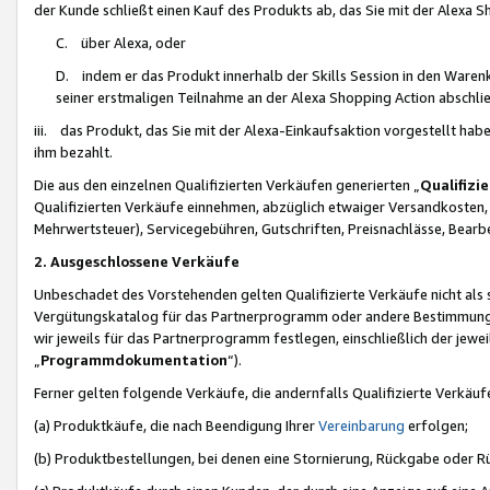
der Kunde schließt einen Kauf des Produkts ab, das Sie mit der Alexa 
C. über Alexa, oder
D. indem er das Produkt innerhalb der Skills Session in den Waren
seiner erstmaligen Teilnahme an der Alexa Shopping Action abschlie
iii. das Produkt, das Sie mit der Alexa-Einkaufsaktion vorgestellt ha
ihm bezahlt.
Die aus den einzelnen Qualifizierten Verkäufen generierten „
Qualifizi
Qualifizierten Verkäufe einnehmen, abzüglich etwaiger Versandkosten
Mehrwertsteuer), Servicegebühren, Gutschriften, Preisnachlässe, Bear
2. Ausgeschlossene Verkäufe
Unbeschadet des Vorstehenden gelten Qualifizierte Verkäufe nicht als
Vergütungskatalog für das Partnerprogramm oder andere Bestimmungen,
wir jeweils für das Partnerprogramm festlegen, einschließlich der jewe
„
Programmdokumentation
“).
Ferner gelten folgende Verkäufe, die andernfalls Qualifizierte Verkä
(a) Produktkäufe, die nach Beendigung Ihrer
Vereinbarung
erfolgen;
(b) Produktbestellungen, bei denen eine Stornierung, Rückgabe oder R