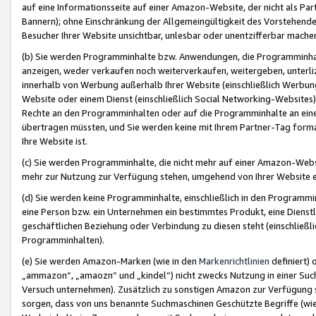
auf eine Informationsseite auf einer Amazon-Website, der nicht als Part
Bannern); ohne Einschränkung der Allgemeingültigkeit des Vorstehende
Besucher Ihrer Website unsichtbar, unlesbar oder unentzifferbar mache
(b) Sie werden Programminhalte bzw. Anwendungen, die Programminhalt
anzeigen, weder verkaufen noch weiterverkaufen, weitergeben, unterli
innerhalb von Werbung außerhalb Ihrer Website (einschließlich Werbun
Website oder einem Dienst (einschließlich Social Networking-Website
Rechte an den Programminhalten oder auf die Programminhalte an eine a
übertragen müssten, und Sie werden keine mit Ihrem Partner-Tag formati
Ihre Website ist.
(c) Sie werden Programminhalte, die nicht mehr auf einer Amazon-Websit
mehr zur Nutzung zur Verfügung stehen, umgehend von Ihrer Website e
(d) Sie werden keine Programminhalte, einschließlich in den Programmin
eine Person bzw. ein Unternehmen ein bestimmtes Produkt, eine Dienstle
geschäftlichen Beziehung oder Verbindung zu diesen steht (einschließli
Programminhalten).
(e) Sie werden Amazon-Marken (wie in den
Markenrichtlinien
definiert) 
„ammazon“, „amaozn“ und „kindel“) nicht zwecks Nutzung in einer Suc
Versuch unternehmen). Zusätzlich zu sonstigen Amazon zur Verfügung 
sorgen, dass von uns benannte Suchmaschinen Geschützte Begriffe (wie 