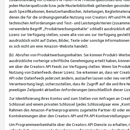
jeden Musterquellcode bzw. jede Musterbibliothek geltenden gesonder
auch Spezifikationen, Benutzerhandbücher, Anleitungen, Begleitmaterial
denen die für die ordnungsgemäße Nutzung von Creators API und PA A
technischen Anforderungen und Test- und Leistungskriterien (zusammen
verwendete Begriff „Produktwerbungsinhalte“ schließt ausdrücklich al
Lizenz zur Verfügung stellen, sowie alle von uns zur Verfügung gestel
ausdrücklich nicht auf Daten, Bilder, Texte oder sonstige Informatione
es sich nicht um eine Amazon-Website handelt.
(b) Abrufen von Produktwerbungsinhalten. Sie können Produkt-Werbein
ausdrückliche vorherige schriftliche Genehmigung erteilt haben, könn
wir über die Creators API Feeds zur Verfügung stellen. Wenn Sie Produk
Nutzung von Datenfeeds dieser Lizenz. Sie erkennen an, dass wir Creat
API oder Datenfeeds jederzeit ändern, auslaufen lassen oder neu veröffe
Verantwortung liegt, sicherzustellen, dass Ihr Zugriff auf die und Ihr
jeweiligen Zeitpunkt aktuellen Anforderungen (einschließlich dieser Liz
Zur Identifizierung Ihres Kontos und zum Stellen von Anfragen an Crea
Schlüssel und einem privaten Schlüssel (jedes Schlüsselpaar eine „Kon
Rahmen des Amazon-Partnerprogramms zugeteilte Partner-ID oder ein
Kontokennungen über den Creators API und PA API Kontoerstellungspro
Um Programmwerbeinhalte über die Creators API Dienste zu erhalten, m