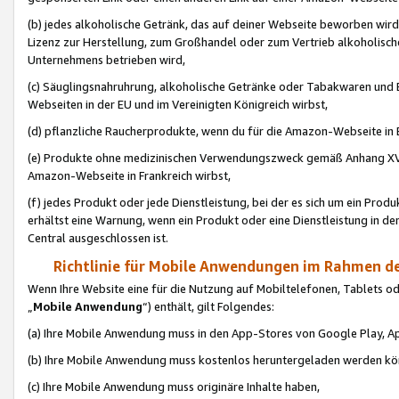
(b) jedes alkoholische Getränk, das auf deiner Webseite beworben wird
Lizenz zur Herstellung, zum Großhandel oder zum Vertrieb alkoholisch
Unternehmens betrieben wird,
(c) Säuglingsnahruhrung, alkoholische Getränke oder Tabakwaren und E
Webseiten in der EU und im Vereinigten Königreich wirbst,
(d) pflanzliche Raucherprodukte, wenn du für die Amazon-Webseite in B
(e) Produkte ohne medizinischen Verwendungszweck gemäß Anhang XVI 
Amazon-Webseite in Frankreich wirbst,
(f) jedes Produkt oder jede Dienstleistung, bei der es sich um ein Prod
erhältst eine Warnung, wenn ein Produkt oder eine Dienstleistung in de
Central ausgeschlossen ist.
Richtlinie für Mobile Anwendungen im Rahmen de
Wenn Ihre Website eine für die Nutzung auf Mobiltelefonen, Tablets 
„
Mobile Anwendung
“) enthält, gilt Folgendes:
(a) Ihre Mobile Anwendung muss in den App-Stores von Google Play, A
(b) Ihre Mobile Anwendung muss kostenlos heruntergeladen werden könn
(c) Ihre Mobile Anwendung muss originäre Inhalte haben,