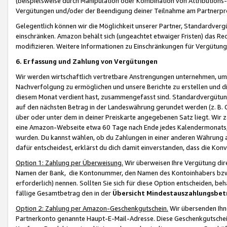
(beispielsweise durch Manipulation oder Kombination von Attributions-
Vergütungen und/oder der Beendigung deiner Teilnahme am Partnerp
Gelegentlich können wir die Möglichkeit unserer Partner, Standardv
einschränken. Amazon behält sich (ungeachtet etwaiger Fristen) das Re
modifizieren. Weitere Informationen zu Einschränkungen für Vergütung
6. Erfassung und Zahlung von Vergütungen
Wir werden wirtschaftlich vertretbare Anstrengungen unternehmen, um 
Nachverfolgung zu ermöglichen und unsere Berichte zu erstellen und di
diesem Monat verdient hast, zusammengefasst sind. Standardvergütung
auf den nächsten Betrag in der Landeswährung gerundet werden (z. B. C
über oder unter dem in deiner Preiskarte angegebenen Satz liegt. Wir
eine Amazon-Webseite etwa 60 Tage nach Ende jedes Kalendermonats, i
wurden. Du kannst wählen, ob du Zahlungen in einer anderen Währung
dafür entscheidest, erklärst du dich damit einverstanden, dass die K
Option 1: Zahlung per Überweisung.
Wir überweisen Ihre Vergütung dir
Namen der Bank, die Kontonummer, den Namen des Kontoinhabers bzw. a
erforderlich) nennen. Sollten Sie sich für diese Option entscheiden, be
fällige Gesamtbetrag den in der
Übersicht Mindestauszahlungsbet
Option 2: Zahlung per Amazon-Geschenkgutschein.
Wir übersenden Ihne
Partnerkonto genannte Haupt-E-Mail-Adresse. Diese Geschenkgutschei