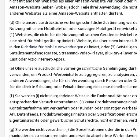
nicht mit anderen Websites als einer Amazon-Website verlinken oder i
Amazon-Website lenken (wobei jedoch Teile Ihrer Anwendung, die nich
anderen Websites als einer Amazon-Website enthalten dürfen).
(d) Ohne unsere ausdrückliche vorherige schriftliche Zustimmung werd
Nutzung mit einem Mobiltelefon oder sonstigen Mobilgerät entwickelt
(1) Websites, die nicht für die Nutzung mit solchen Geräten entwickelt
eine nicht für Mobilgeräte optimierte Website, die über einen Interne
in den
Richtlinie für Mobile Anwendungen
definiert, oder (3) Beistellge
Satellitenempfangsgeräte, Streaming-Video-Player, Blu-Ray-Player ode
Cast oder Vizio Internet-Apps).
(e) Ohne unsere ausdrückliche vorherige schriftliche Genehmigung dürfe
verwenden, um Produkt-Werbeinhalte zu aggregieren, zu analysieren, 
anderen Anwendungen, die für die Verwendung durch Personen oder Or
für die direkte Schulung oder Feinabstimmung eines maschinellen Lern
(f) Sie werden (i) nicht in irgendeiner Weise in die Funktionalität ode
entsprechenden Versuch unternehmen; (ii) keine Produktwerbungsinha
Kontaktaufnahme mit Verkäufern oder Kunden oder sonstiger Werbeaktiv
API, Datenfeeds, Produktwerbungsinhalten oder Spezifikationen erschei
Eigentumsrechte oder gewerblicher Schutzrechte, nicht entfernen, verd
(g) Sie werden nicht versuchen, (i) die Spezifikationen oder die in de
manipulieren, zu reparieren oder anderweitig abgeleitete Werke davon z