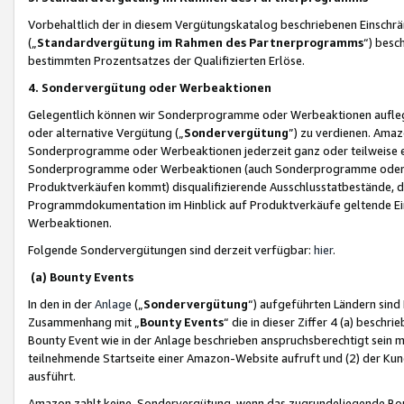
Vorbehaltlich der in diesem Vergütungskatalog beschriebenen Einschr
(„
Standardvergütung im Rahmen des Partnerprogramms
“) besc
bestimmten Prozentsatzes der Qualifizierten Erlöse.
4. Sondervergütung oder Werbeaktionen
Gelegentlich können wir Sonderprogramme oder Werbeaktionen auflegen,
oder alternative Vergütung („
Sondervergütung
”) zu verdienen. Amazo
Sonderprogramme oder Werbeaktionen jederzeit ganz oder teilweise einz
Sonderprogramme oder Werbeaktionen (auch Sonderprogramme oder We
Produktverkäufen kommt) disqualifizierende Ausschlusstatbestände, di
Programmdokumentation im Hinblick auf Produktverkäufe geltende E
Werbeaktionen.
Folgende Sondervergütungen sind derzeit verfügbar:
hier
.
(a) Bounty Events
In den in der
Anlage
(„
Sondervergütung
“) aufgeführten Ländern sind
Zusammenhang mit „
Bounty Events
“ die in dieser Ziffer 4 (a) besch
Bounty Event wie in der Anlage beschrieben anspruchsberechtigt sein mu
teilnehmende Startseite einer Amazon-Website aufruft und (2) der Kun
ausführt.
Amazon zahlt keine Sondervergütung, wenn das zugrundeliegende Boun