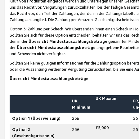
Kauf von Produkten eingelöst werden und unterliegen unseren Geschäf
uns das Recht vor, Vergütungen zurückzuhalten, bis der fällige Gesamt
das Recht vor, den Teil der Zahlungen, der den in der Zahlungstabelle 
Zahlungsart angibst. Die Zahlung per Amazon-Geschenkgutschein ist in
Option 3: Zahlung per Scheck.
Wir übersenden Ihnen einen Scheck in Höh
Sollten Sie sich für diese Option entscheiden, behalten wir uns das Rec
den in der
Übersicht Mindestauszahlungsbeträge
genannten Mindest
der
Übersicht Mindestauszahlungsbeträge
angegebene Bearbeitung
und Schweden nicht verfügbar.
Sollten Sie keine gültigen Informationen für die Zahlungsoption bereit
oder die Auszahlung verdienter Vergütung zurückhalten, bis Sie eine A
Übersicht Mindestauszahlungsbeträge
UK Maxium
UK
FR,
Minimum
un
Option 1 (Überweisung)
25£
25
£5,000
Option 2
25£
25
(Geschenkgutschein)