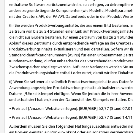
enthaltene Software zurückzuentwickeln, zu zerlegen, zu dekompilier
andere zugrunde liegende Komponenten (wie Modelle, Modellparameter
mit der Creators API, der PA API, Datenfeeds oder in den Produkt Werb
(h) Sie werden Produktwerbungsinhalte, die aus einem Bild bestehen, ni
Zeitraum von bis zu 24 Stunden einen Link auf Produktwerbungsinhalte
die nicht aus Bildern bestehen, für einen Zeitraum von bis zu 24 Stund
Ablauf dieses Zeitraums durch entsprechende Anfrage an die Creators 
Produktwerbungsinhalte aktualisieren und neu darstellen. Sofern wir Ih
Standardidentifikationsnummern (ASINs) für einen unbestimmten Zeitra
Kundenanwendung, dürfen unbeschadet des Vorstehenden Produktwerbu
Zwischenspeicher abgelegt werden. Auf unser Verlangen werden Sie un
die Produktwerbungsinhalte enthält oder nutzt, damit wir Ihre Einhalt
(i) Wenn Sie seltener als stündlich Produktwerbungsinhalte aus Datenfe
Anwendung angezeigten Produktwerbungsinhalte aktualisieren, werden 
Datums-/Uhrzeitstempel einfügen. Wenn Sie jedoch die in Ihrer Anwe
und aktualisiert haben, kann der Datumsteil des Stempels entfallen. Dies
• Preis auf [Amazon-Website einfügen]: [EUR/GBP] 32,77 (Stand 07.01.
• Preis auf [Amazon-Website einfügen]: [EUR/GBP] 32,77 (Stand 14:11 
Außerdem müssen Sie den folgenden Haftungsausschluss entweder neb
ein Pop-up-Fenster, ein Pop-up-Skript oder ein sonstiges vergleichba