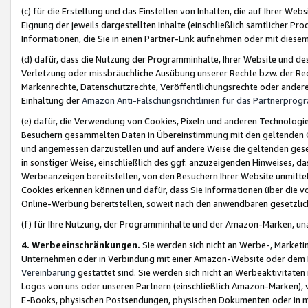
(c) für die Erstellung und das Einstellen von Inhalten, die auf Ihrer We
Eignung der jeweils dargestellten Inhalte (einschließlich sämtlicher 
Informationen, die Sie in einen Partner-Link aufnehmen oder mit diese
(d) dafür, dass die Nutzung der Programminhalte, Ihrer Website und des 
Verletzung oder missbräuchliche Ausübung unserer Rechte bzw. der Recht
Markenrechte, Datenschutzrechte, Veröffentlichungsrechte oder anderer
Einhaltung der
Amazon Anti-Fälschungsrichtlinien für das Partnerpro
(e) dafür, die Verwendung von Cookies, Pixeln und anderen Technologien
Besuchern gesammelten Daten in Übereinstimmung mit den geltenden Ge
und angemessen darzustellen und auf andere Weise die geltenden geset
in sonstiger Weise, einschließlich des ggf. anzuzeigenden Hinweises, d
Werbeanzeigen bereitstellen, von den Besuchern Ihrer Website unmitte
Cookies erkennen können und dafür, dass Sie Informationen über die v
Online-Werbung bereitstellen, soweit nach den anwendbaren gesetzlic
(f) für Ihre Nutzung, der Programminhalte und der Amazon-Marken, u
4. Werbeeinschränkungen.
Sie werden sich nicht an Werbe-, Market
Unternehmen oder in Verbindung mit einer Amazon-Website oder dem Pa
Vereinbarung
gestattet sind. Sie werden sich nicht an Werbeaktivitäten
Logos von uns oder unseren Partnern (einschließlich Amazon-Marken), 
E-Books, physischen Postsendungen, physischen Dokumenten oder in 