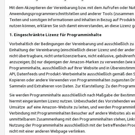
Mit dem Akzeptieren der Vereinbarung bzw. mit dem Aufrufen oder Nutz
Anwendungsprogrammierschnittstellen und anderer Tools (zusammen die
Texten und sonstigen Informationen und Inhalten in Bezug auf Produkte
nutzen können, erklären Sie sich damit einverstanden, an diese Lizenz 
1. Eingeschränkte Lizenz für Programminhalte
Vorbehaltlich der Bedingungen der Vereinbarung und ausschließlich z
Einhaltung der Vereinbarung (einschließlich dieser Lizenz und der ande
nicht übertragbare, nicht unterlizenzierbare, nicht exklusive, gebühren
anzuzeigen; (b) nur diejenigen der Amazon-Marken zu verwenden (wie in 
Programminhalte, ausschließlich auf Ihrer Website und in Übereinstimmu
API, Datenfeeds und Produkt-Werbeinhalte ausschließlich gemäß den Spe
Kopieren oder andere Verwenden von Programminhalten zugunsten Dri
Sammeln und Extrahieren von Daten. Zur Klarstellung: Zu den Program
Sie werden Programminhalte ausschließlich nach Maßgabe der Besti
hiermit eingeräumten Lizenz nutzen. Unbeschadet des Vorstehenden we
Umsätze auf eine Amazon-Website zu leiten, und werden Programminhal
Verbindung mit Programminhalten Besucher auf andere Websites als ein
unmittelbarem Zusammenhang mit den Programminhalten stehen, Links z
Nutzung der Programminhalte ausschließlich mit der betreffenden Pr
nicht mit einer anderen Webpage verlinken.