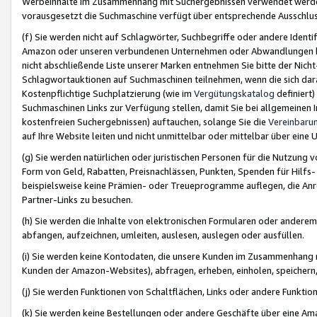
Werbeinhalte im Zusammenhang mit Suchergebnissen verwendet werden,
vorausgesetzt die Suchmaschine verfügt über entsprechende Ausschlu
(f) Sie werden nicht auf Schlagwörter, Suchbegriffe oder andere Ident
Amazon oder unseren verbundenen Unternehmen oder Abwandlungen bzw
nicht abschließende Liste unserer Marken entnehmen Sie bitte der Nich
Schlagwortauktionen auf Suchmaschinen teilnehmen, wenn die sich da
Kostenpflichtige Suchplatzierung (wie im
Vergütungskatalog
definiert
Suchmaschinen Links zur Verfügung stellen, damit Sie bei allgemeinen I
kostenfreien Suchergebnissen) auftauchen, solange Sie die
Vereinbaru
auf Ihre Website leiten und nicht unmittelbar oder mittelbar über eine
(g) Sie werden natürlichen oder juristischen Personen für die Nutzung 
Form von Geld, Rabatten, Preisnachlässen, Punkten, Spenden für Hilfs
beispielsweise keine Prämien- oder Treueprogramme auflegen, die Anrei
Partner-Links zu besuchen.
(h) Sie werden die Inhalte von elektronischen Formularen oder anderem M
abfangen, aufzeichnen, umleiten, auslesen, auslegen oder ausfüllen.
(i) Sie werden keine Kontodaten, die unsere Kunden im Zusammenhang 
Kunden der Amazon-Websites), abfragen, erheben, einholen, speichern,
(j) Sie werden Funktionen von Schaltflächen, Links oder andere Funkti
(k) Sie werden keine Bestellungen oder andere Geschäfte über eine Ama