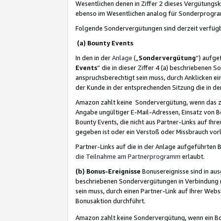
Wesentlichen denen in Ziffer 2 dieses Vergütung
ebenso im Wesentlichen analog für Sonderprogr
Folgende Sondervergütungen sind derzeit verfüg
(a) Bounty Events
In den in der
Anlage
(„
Sondervergütung
“) aufge
Events
“ die in dieser Ziffer 4 (a) beschriebenen 
anspruchsberechtigt sein muss, durch Anklicken ei
der Kunde in der entsprechenden Sitzung die in d
Amazon zahlt keine Sondervergütung, wenn das z
Angabe ungültiger E-Mail-Adressen, Einsatz von B
Bounty Events, die nicht aus Partner-Links auf Ihre
gegeben ist oder ein Verstoß oder Missbrauch vorl
Partner-Links auf die in der Anlage aufgeführte
die Teilnahme am Partnerprogramm
erlaubt.
(b) Bonus-Ereignisse
Bonusereignisse sind in au
beschriebenen Sondervergütungen in Verbindung m
sein muss, durch einen Partner-Link auf Ihrer We
Bonusaktion durchführt.
Amazon zahlt keine Sondervergütung, wenn ein Bon