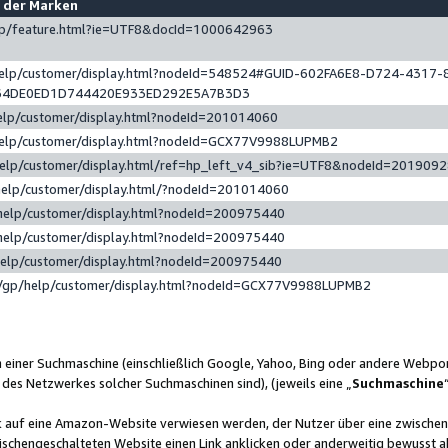
e der Marken
gp/feature.html?ie=UTF8&docId=1000642963
help/customer/display.html?nodeId=548524#GUID-602FA6E8-D724-4317-
64DE0ED1D744420E933ED292E5A7B3D3
elp/customer/display.html?nodeId=201014060
help/customer/display.html?nodeId=GCX77V9988LUPMB2
help/customer/display.html/ref=hp_left_v4_sib?ie=UTF8&nodeId=201909
help/customer/display.html/?nodeId=201014060
help/customer/display.html?nodeId=200975440
help/customer/display.html?nodeId=200975440
help/customer/display.html?nodeId=200975440
/gp/help/customer/display.html?nodeId=GCX77V9988LUPMB2
n einer Suchmaschine (einschließlich Google, Yahoo, Bing oder andere Webp
 des Netzwerkes solcher Suchmaschinen sind), (jeweils eine „
Suchmaschine
nk auf eine Amazon-Website verwiesen werden, der Nutzer über eine zwische
ischengeschalteten Website einen Link anklicken oder anderweitig bewusst a