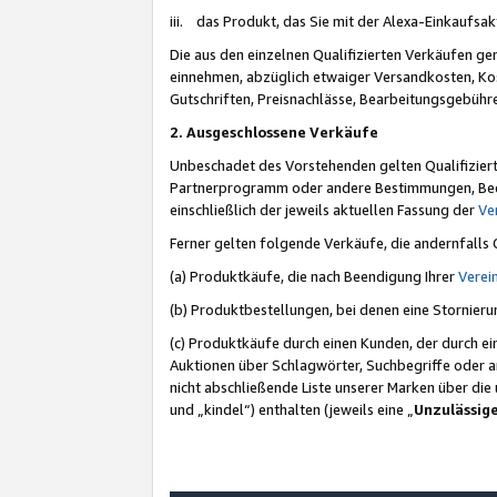
iii. das Produkt, das Sie mit der Alexa-Einkaufsa
Die aus den einzelnen Qualifizierten Verkäufen gen
einnehmen, abzüglich etwaiger Versandkosten, Ko
Gutschriften, Preisnachlässe, Bearbeitungsgebühr
2. Ausgeschlossene Verkäufe
Unbeschadet des Vorstehenden gelten Qualifiziert
Partnerprogramm oder andere Bestimmungen, Beding
einschließlich der jeweils aktuellen Fassung der
Ve
Ferner gelten folgende Verkäufe, die andernfalls
(a) Produktkäufe, die nach Beendigung Ihrer
Verei
(b) Produktbestellungen, bei denen eine Stornier
(c) Produktkäufe durch einen Kunden, der durch e
Auktionen über Schlagwörter, Suchbegriffe oder a
nicht abschließende Liste unserer Marken über di
und „kindel“) enthalten (jeweils eine „
Unzulässig