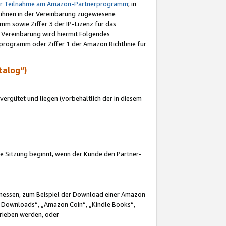
ur Teilnahme am Amazon-Partnerprogramm
; in
 ihnen in der Vereinbarung zugewiesene
m sowie Ziffer 3 der IP-Lizenz für das
 Vereinbarung wird hiermit Folgendes
programm oder Ziffer 1 der Amazon Richtlinie für
talog“)
ergütet und liegen (vorbehaltlich der in diesem
i die Sitzung beginnt, wenn der Kunde den Partner-
Ermessen, zum Beispiel der Download einer Amazon
 Downloads“, „Amazon Coin“, „Kindle Books“,
trieben werden, oder