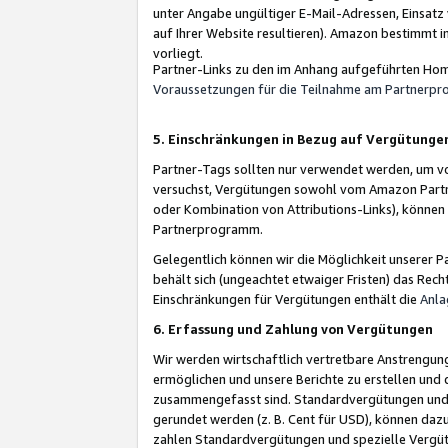
unter Angabe ungültiger E-Mail-Adressen, Einsatz
auf Ihrer Website resultieren). Amazon bestimmt i
vorliegt.
Partner-Links zu den im Anhang aufgeführten Hom
Voraussetzungen für die Teilnahme am Partnerp
5. Einschränkungen in Bezug auf Vergütunge
Partner-Tags sollten nur verwendet werden, um von 
versuchst, Vergütungen sowohl vom Amazon Partn
oder Kombination von Attributions-Links), könne
Partnerprogramm.
Gelegentlich können wir die Möglichkeit unsere
behält sich (ungeachtet etwaiger Fristen) das Rec
Einschränkungen für Vergütungen enthält die
Anla
6. Erfassung und Zahlung von Vergütungen
Wir werden wirtschaftlich vertretbare Anstrengu
ermöglichen und unsere Berichte zu erstellen und 
zusammengefasst sind. Standardvergütungen und s
gerundet werden (z. B. Cent für USD), können dazu
zahlen Standardvergütungen und spezielle Vergüt