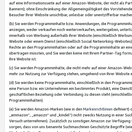
auf eine Informationsseite auf einer Amazon-Website, der nicht als Part
Bannern); ohne Einschränkung der Allgemeingültigkeit des Vorstehende
Besucher Ihrer Website unsichtbar, unlesbar oder unentzifferbar mache
(b) Sie werden Programminhalte bzw. Anwendungen, die Programminhalt
anzeigen, weder verkaufen noch weiterverkaufen, weitergeben, unterli
innerhalb von Werbung außerhalb Ihrer Website (einschließlich Werbun
Website oder einem Dienst (einschließlich Social Networking-Website
Rechte an den Programminhalten oder auf die Programminhalte an eine a
übertragen müssten, und Sie werden keine mit Ihrem Partner-Tag formati
Ihre Website ist.
(c) Sie werden Programminhalte, die nicht mehr auf einer Amazon-Websit
mehr zur Nutzung zur Verfügung stehen, umgehend von Ihrer Website e
(d) Sie werden keine Programminhalte, einschließlich in den Programmin
eine Person bzw. ein Unternehmen ein bestimmtes Produkt, eine Dienstle
geschäftlichen Beziehung oder Verbindung zu diesen steht (einschließli
Programminhalten).
(e) Sie werden Amazon-Marken (wie in den
Markenrichtlinien
definiert) 
„ammazon“, „amaozn“ und „kindel“) nicht zwecks Nutzung in einer Suc
Versuch unternehmen). Zusätzlich zu sonstigen Amazon zur Verfügung 
sorgen, dass von uns benannte Suchmaschinen Geschützte Begriffe (wie 