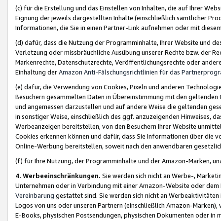
(c) für die Erstellung und das Einstellen von Inhalten, die auf Ihrer We
Eignung der jeweils dargestellten Inhalte (einschließlich sämtlicher 
Informationen, die Sie in einen Partner-Link aufnehmen oder mit diese
(d) dafür, dass die Nutzung der Programminhalte, Ihrer Website und des 
Verletzung oder missbräuchliche Ausübung unserer Rechte bzw. der Recht
Markenrechte, Datenschutzrechte, Veröffentlichungsrechte oder anderer
Einhaltung der
Amazon Anti-Fälschungsrichtlinien für das Partnerpro
(e) dafür, die Verwendung von Cookies, Pixeln und anderen Technologien
Besuchern gesammelten Daten in Übereinstimmung mit den geltenden Ge
und angemessen darzustellen und auf andere Weise die geltenden geset
in sonstiger Weise, einschließlich des ggf. anzuzeigenden Hinweises, d
Werbeanzeigen bereitstellen, von den Besuchern Ihrer Website unmitte
Cookies erkennen können und dafür, dass Sie Informationen über die v
Online-Werbung bereitstellen, soweit nach den anwendbaren gesetzlic
(f) für Ihre Nutzung, der Programminhalte und der Amazon-Marken, u
4. Werbeeinschränkungen.
Sie werden sich nicht an Werbe-, Market
Unternehmen oder in Verbindung mit einer Amazon-Website oder dem Pa
Vereinbarung
gestattet sind. Sie werden sich nicht an Werbeaktivitäten
Logos von uns oder unseren Partnern (einschließlich Amazon-Marken), 
E-Books, physischen Postsendungen, physischen Dokumenten oder in 