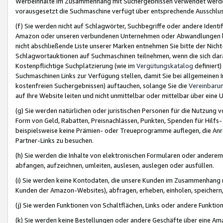
Werbeinhalte im Zusammenhang mit Suchergebnissen verwendet werden,
vorausgesetzt die Suchmaschine verfügt über entsprechende Ausschlu
(f) Sie werden nicht auf Schlagwörter, Suchbegriffe oder andere Ident
Amazon oder unseren verbundenen Unternehmen oder Abwandlungen bzw
nicht abschließende Liste unserer Marken entnehmen Sie bitte der Nich
Schlagwortauktionen auf Suchmaschinen teilnehmen, wenn die sich da
Kostenpflichtige Suchplatzierung (wie im
Vergütungskatalog
definiert
Suchmaschinen Links zur Verfügung stellen, damit Sie bei allgemeinen I
kostenfreien Suchergebnissen) auftauchen, solange Sie die
Vereinbaru
auf Ihre Website leiten und nicht unmittelbar oder mittelbar über eine
(g) Sie werden natürlichen oder juristischen Personen für die Nutzung 
Form von Geld, Rabatten, Preisnachlässen, Punkten, Spenden für Hilfs
beispielsweise keine Prämien- oder Treueprogramme auflegen, die Anrei
Partner-Links zu besuchen.
(h) Sie werden die Inhalte von elektronischen Formularen oder anderem M
abfangen, aufzeichnen, umleiten, auslesen, auslegen oder ausfüllen.
(i) Sie werden keine Kontodaten, die unsere Kunden im Zusammenhang 
Kunden der Amazon-Websites), abfragen, erheben, einholen, speichern,
(j) Sie werden Funktionen von Schaltflächen, Links oder andere Funkti
(k) Sie werden keine Bestellungen oder andere Geschäfte über eine Ama