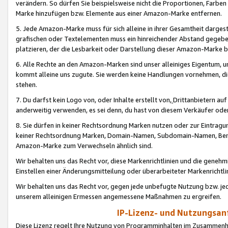
verändern. So dürfen Sie beispielsweise nicht die Proportionen, Farb
Marke hinzufügen bzw. Elemente aus einer Amazon-Marke entfernen.
5. Jede Amazon-Marke muss für sich alleine in ihrer Gesamtheit darge
grafischen oder Textelementen muss ein hinreichender Abstand gegebe
platzieren, der die Lesbarkeit oder Darstellung dieser Amazon-Marke b
6. Alle Rechte an den Amazon-Marken sind unser alleiniges Eigentum, 
kommt alleine uns zugute. Sie werden keine Handlungen vornehmen, 
stehen.
7. Du darfst kein Logo von, oder Inhalte erstellt von,
Drittanbietern au
anderweitig verwenden, es sei denn, du hast von diesem Verkäufer oder
8. Sie dürfen in keiner Rechtsordnung Marken nutzen oder zur Eintragu
keiner Rechtsordnung Marken, Domain-Namen, Subdomain-Namen, Benu
Amazon-Marke zum Verwechseln ähnlich sind.
Wir behalten uns das Recht vor, diese Markenrichtlinien und die gene
Einstellen einer Änderungsmitteilung oder überarbeiteter Markenricht
Wir behalten uns das Recht vor, gegen jede unbefugte Nutzung bzw. jede 
unserem alleinigen Ermessen angemessene Maßnahmen zu ergreifen.
IP-Lizenz- und Nutzungsan
Diese Lizenz regelt Ihre Nutzung von Programminhalten im Zusammen