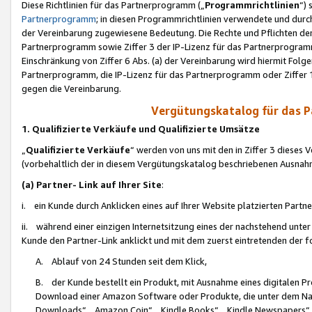
Diese Richtlinien für das Partnerprogramm („
Programmrichtlinien
“)
Partnerprogramm
; in diesen Programmrichtlinien verwendete und durch
der Vereinbarung zugewiesene Bedeutung. Die Rechte und Pflichten de
Partnerprogramm sowie Ziffer 3 der IP-Lizenz für das Partnerprogram
Einschränkung von Ziffer 6 Abs. (a) der Vereinbarung wird hiermit Fol
Partnerprogramm, die IP-Lizenz für das Partnerprogramm oder Ziffer 1
gegen die Vereinbarung.
Vergütungskatalog für das 
1. Qualifizierte Verkäufe und Qualifizierte Umsätze
„
Qualifizierte Verkäufe
“ werden von uns mit den in Ziffer 3 diese
(vorbehaltlich der in diesem Vergütungskatalog beschriebenen Ausnah
(a) Partner- Link auf Ihrer Site
:
i. ein Kunde durch Anklicken eines auf Ihrer Website platzierten Part
ii. während einer einzigen Internetsitzung eines der nachstehend unter (i)
Kunde den Partner-Link anklickt und mit dem zuerst eintretenden der f
A. Ablauf von 24 Stunden seit dem Klick,
B. der Kunde bestellt ein Produkt, mit Ausnahme eines digitalen P
Download einer Amazon Software oder Produkte, die unter dem N
Downloads“, „Amazon Coin“, „Kindle Books“, „Kindle Newspapers“, „