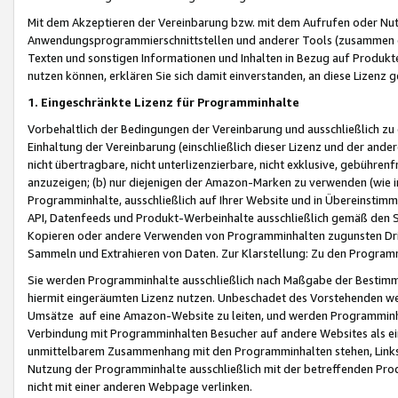
Mit dem Akzeptieren der Vereinbarung bzw. mit dem Aufrufen oder Nutz
Anwendungsprogrammierschnittstellen und anderer Tools (zusammen die
Texten und sonstigen Informationen und Inhalten in Bezug auf Produkte
nutzen können, erklären Sie sich damit einverstanden, an diese Lizenz 
1. Eingeschränkte Lizenz für Programminhalte
Vorbehaltlich der Bedingungen der Vereinbarung und ausschließlich z
Einhaltung der Vereinbarung (einschließlich dieser Lizenz und der ande
nicht übertragbare, nicht unterlizenzierbare, nicht exklusive, gebühren
anzuzeigen; (b) nur diejenigen der Amazon-Marken zu verwenden (wie in 
Programminhalte, ausschließlich auf Ihrer Website und in Übereinstimmu
API, Datenfeeds und Produkt-Werbeinhalte ausschließlich gemäß den Spe
Kopieren oder andere Verwenden von Programminhalten zugunsten Dri
Sammeln und Extrahieren von Daten. Zur Klarstellung: Zu den Program
Sie werden Programminhalte ausschließlich nach Maßgabe der Besti
hiermit eingeräumten Lizenz nutzen. Unbeschadet des Vorstehenden we
Umsätze auf eine Amazon-Website zu leiten, und werden Programminhal
Verbindung mit Programminhalten Besucher auf andere Websites als ein
unmittelbarem Zusammenhang mit den Programminhalten stehen, Links z
Nutzung der Programminhalte ausschließlich mit der betreffenden Pr
nicht mit einer anderen Webpage verlinken.