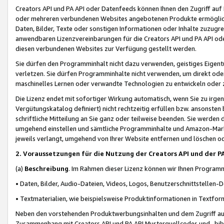
Creators API und PA API oder Datenfeeds können Ihnen den Zugriff auf D
oder mehreren verbundenen Websites angebotenen Produkte ermögliche
Daten, Bilder, Texte oder sonstigen Informationen oder Inhalte zuzugre
anwendbaren Lizenzvereinbarungen für die Creators API und PA API od
diesen verbundenen Websites zur Verfügung gestellt werden.
Sie dürfen den Programminhalt nicht dazu verwenden, geistiges Eigent
verletzen. Sie dürfen Programminhalte nicht verwenden, um direkt ode
maschinelles Lernen oder verwandte Technologien zu entwickeln oder zu
Die Lizenz endet mit sofortiger Wirkung automatisch, wenn Sie zu irg
Vergütungskatalog definiert) nicht rechtzeitig erfüllen bzw. ansonsten
schriftliche Mitteilung an Sie ganz oder teilweise beenden. Sie werden
umgehend einstellen und sämtliche Programminhalte und Amazon-Marke
jeweils verlangt, umgehend von Ihrer Website entfernen und löschen od
2. Voraussetzungen für die Nutzung der Creators API und der P
(a)
Beschreibung
. Im Rahmen dieser Lizenz können wir Ihnen Programmi
• Daten, Bilder, Audio-Dateien, Videos, Logos, Benutzerschnittstellen-
• Textmaterialien, wie beispielsweise Produktinformationen in Textfor
Neben den vorstehenden Produktwerbungsinhalten und dem Zugriff auf 
Zusammenhang mit Creators API und PA API Musterquellcodes und -bibli