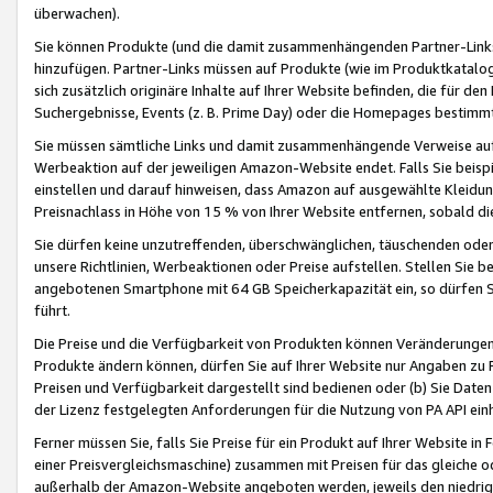
überwachen).
Sie können Produkte (und die damit zusammenhängenden Partner-Links)
hinzufügen. Partner-Links müssen auf Produkte (wie im Produktkatalog de
sich zusätzlich originäre Inhalte auf Ihrer Website befinden, die für 
Suchergebnisse, Events (z. B. Prime Day) oder die Homepages bestimmte
Sie müssen sämtliche Links und damit zusammenhängende Verweise auf z
Werbeaktion auf der jeweiligen Amazon-Website endet. Falls Sie beisp
einstellen und darauf hinweisen, dass Amazon auf ausgewählte Kleidun
Preisnachlass in Höhe von 15 % von Ihrer Website entfernen, sobald di
Sie dürfen keine unzutreffenden, überschwänglichen, täuschenden od
unsere Richtlinien, Werbeaktionen oder Preise aufstellen. Stellen Sie 
angebotenen Smartphone mit 64 GB Speicherkapazität ein, so dürfen S
führt.
Die Preise und die Verfügbarkeit von Produkten können Veränderungen 
Produkte ändern können, dürfen Sie auf Ihrer Website nur Angaben zu P
Preisen und Verfügbarkeit dargestellt sind bedienen oder (b) Sie Daten
der Lizenz festgelegten Anforderungen für die Nutzung von PA API einh
Ferner müssen Sie, falls Sie Preise für ein Produkt auf Ihrer Website in 
einer Preisvergleichsmaschine) zusammen mit Preisen für das gleiche o
außerhalb der Amazon-Website angeboten werden, jeweils den niedrigst