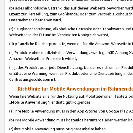
(b) jedes alkoholische Getränk, das auf deiner Webseite beworben wird
Lizenz zur Herstellung, zum Großhandel oder zum Vertrieb alkoholisch
Unternehmens betrieben wird,
(c) Säuglingsnahruhrung, alkoholische Getränke oder Tabakwaren und E
Webseiten in der EU und im Vereinigten Königreich wirbst,
(d) pflanzliche Raucherprodukte, wenn du für die Amazon-Webseite in B
(e) Produkte ohne medizinischen Verwendungszweck gemäß Anhang XVI 
Amazon-Webseite in Frankreich wirbst,
(f) jedes Produkt oder jede Dienstleistung, bei der es sich um ein Prod
erhältst eine Warnung, wenn ein Produkt oder eine Dienstleistung in de
Central ausgeschlossen ist.
Richtlinie für Mobile Anwendungen im Rahmen de
Wenn Ihre Website eine für die Nutzung auf Mobiltelefonen, Tablets 
„
Mobile Anwendung
“) enthält, gilt Folgendes:
(a) Ihre Mobile Anwendung muss in den App-Stores von Google Play, A
(b) Ihre Mobile Anwendung muss kostenlos heruntergeladen werden könn
(c) Ihre Mobile Anwendung muss originäre Inhalte haben,