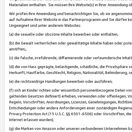
Materialien enthalten. Sie müssen Ihre Website(s) in Ihrer Anwendung ide
Wir prüfen Ihre Anwendung und benachrichtigen Sie, ob sie angenommen
auf Aufnahme Ihrer Website in das Partnerprogramm und Sie dürfen kei
Ungeeignet sind unter anderem Websites:
(a) die sexuelle oder obszöne Inhalte bewerben oder enthalten;
(b) die Gewalt verherrlichen oder gewalttätige Inhalte haben oder pot
anstiften,;
(c) die falsche, irreführende, diffamierende oder verleumderische Inha
(d) die von Hass geprägte, belästigende, schädliche, die Privatsphäre v
Herkunft, Hautfarbe, Geschlecht, Religion, Nationalität, Behinderung, 
(e) die rechtswidrige Handlungen bewerben oder ausführen;
(f) sich an Kinder richten oder wissentlich personenbezogene Daten vo
geltenden Gesetzen definiert) erheben, verwenden oder offenlegen, Vo
Regeln, Vorschriften, Anordnungen, Lizenzen, Genehmigungen, Richtlini
Entscheidungen oder andere Anforderungen einer zuständigen Regierung
Privacy Protection Act (15 U.S.C. §§ 6501-6506) oder Vorschriften, di
Internet erlassen wurden);
(g) die Marken von Amazon oder unseren verbundenen Unternehmen b