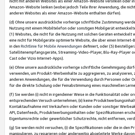
nicht mit anderen Websites als einer Amazon-Website verlinken oder i
Amazon-Website lenken (wobei jedoch Teile Ihrer Anwendung, die nich
anderen Websites als einer Amazon-Website enthalten dürfen).
(d) Ohne unsere ausdrückliche vorherige schriftliche Zustimmung werd
Nutzung mit einem Mobiltelefon oder sonstigen Mobilgerät entwickelt
(1) Websites, die nicht für die Nutzung mit solchen Geräten entwickelt
eine nicht für Mobilgeräte optimierte Website, die über einen Interne
in den
Richtlinie für Mobile Anwendungen
definiert, oder (3) Beistellge
Satellitenempfangsgeräte, Streaming-Video-Player, Blu-Ray-Player ode
Cast oder Vizio Internet-Apps).
(e) Ohne unsere ausdrückliche vorherige schriftliche Genehmigung dürfe
verwenden, um Produkt-Werbeinhalte zu aggregieren, zu analysieren, 
anderen Anwendungen, die für die Verwendung durch Personen oder Or
für die direkte Schulung oder Feinabstimmung eines maschinellen Lern
(f) Sie werden (i) nicht in irgendeiner Weise in die Funktionalität ode
entsprechenden Versuch unternehmen; (ii) keine Produktwerbungsinha
Kontaktaufnahme mit Verkäufern oder Kunden oder sonstiger Werbeaktiv
API, Datenfeeds, Produktwerbungsinhalten oder Spezifikationen erschei
Eigentumsrechte oder gewerblicher Schutzrechte, nicht entfernen, verd
(g) Sie werden nicht versuchen, (i) die Spezifikationen oder die in de
manipulieren, zu reparieren oder anderweitig abgeleitete Werke davon z