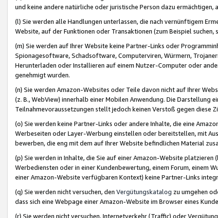
und keine andere natürliche oder juristische Person dazu ermächtigen, a
(l) Sie werden alle Handlungen unterlassen, die nach vernünftigem Erme
Website, auf der Funktionen oder Transaktionen (zum Beispiel suchen, s
(m) Sie werden auf Ihrer Website keine Partner-Links oder Programmin
Spionagesoftware, Schadsoftware, Computerviren, Würmern, Trojaner
Herunterladen oder Installieren auf einem Nutzer-Computer oder ande
genehmigt wurden.
(n) Sie werden Amazon-Websites oder Teile davon nicht auf Ihrer Websi
(z. B., WebView) innerhalb einer Mobilen Anwendung. Die Darstellung ein
Teilnahmevoraussetzungen stellt jedoch keinen Verstoß gegen diese Zif
(o) Sie werden keine Partner-Links oder andere Inhalte, die eine Am
Werbeseiten oder Layer-Werbung einstellen oder bereitstellen, mit Au
bewerben, die eng mit dem auf Ihrer Website befindlichen Material z
(p) Sie werden in Inhalte, die Sie auf einer Amazon-Website platzier
Werbediensten oder in einer Kundenbewertung, einem Forum, einem Wun
einer Amazon-Website verfügbaren Kontext) keine Partner-Links integr
(q) Sie werden nicht versuchen, den
Vergütungskatalog
zu umgehen oder
dass sich eine Webpage einer Amazon-Website im Browser eines Kunden 
(r) Sie werden nicht versuchen, Internetverkehr (Traffic) oder Vergü