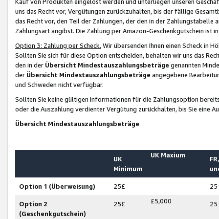
Kauf von Produkten eingelöst werden und unterliegen unseren Geschäf
uns das Recht vor, Vergütungen zurückzuhalten, bis der fällige Gesamt
das Recht vor, den Teil der Zahlungen, der den in der Zahlungstabelle 
Zahlungsart angibst. Die Zahlung per Amazon-Geschenkgutschein ist in
Option 3: Zahlung per Scheck.
Wir übersenden Ihnen einen Scheck in Höh
Sollten Sie sich für diese Option entscheiden, behalten wir uns das Rec
den in der
Übersicht Mindestauszahlungsbeträge
genannten Mindest
der
Übersicht Mindestauszahlungsbeträge
angegebene Bearbeitung
und Schweden nicht verfügbar.
Sollten Sie keine gültigen Informationen für die Zahlungsoption bereit
oder die Auszahlung verdienter Vergütung zurückhalten, bis Sie eine A
Übersicht Mindestauszahlungsbeträge
UK Maxium
UK
FR,
Minimum
un
Option 1 (Überweisung)
25£
25
£5,000
Option 2
25£
25
(Geschenkgutschein)