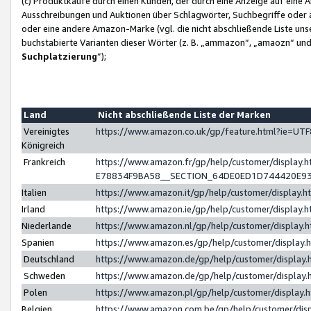
(c) Produktkäufe durch einen Kunden, der durch eine Anzeige auf eine 
Ausschreibungen und Auktionen über Schlagwörter, Suchbegriffe oder 
oder eine andere Amazon-Marke (vgl. die nicht abschließende Liste un
buchstabierte Varianten dieser Wörter (z. B. „ammazon“, „amaozn“ und „
Suchplatzierung
”);
Land
Nicht abschließende Liste der Marken
Vereinigtes
https://www.amazon.co.uk/gp/feature.html?ie=U
Königreich
Frankreich
https://www.amazon.fr/gp/help/customer/displa
E78834F9BA58__SECTION_64DE0ED1D744420E9
Italien
https://www.amazon.it/gp/help/customer/display
Irland
https://www.amazon.ie/gp/help/customer/displa
Niederlande
https://www.amazon.nl/gp/help/customer/display
Spanien
https://www.amazon.es/gp/help/customer/display
Deutschland
https://www.amazon.de/gp/help/customer/displa
Schweden
https://www.amazon.de/gp/help/customer/displa
Polen
https://www.amazon.pl/gp/help/customer/display
Belgien
https://www.amazon.com.be/gp/help/customer/d