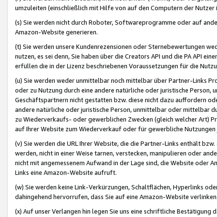
umzuleiten (einschließlich mit Hilfe von auf den Computern der Nutzer i
(s) Sie werden nicht durch Roboter, Softwareprogramme oder auf andere
Amazon-Website generieren.
(t) Sie werden unsere Kundenrezensionen oder Sternebewertungen wed
nutzen, es sei denn, Sie haben über die Creators API und die PA API e
erfüllen die in der Lizenz beschriebenen Voraussetzungen für die Nutzu
(u) Sie werden weder unmittelbar noch mittelbar über Partner-Links P
oder zu Nutzung durch eine andere natürliche oder juristische Person,
Geschäftspartnern nicht gestatten bzw. diese nicht dazu auffordern od
andere natürliche oder juristische Person, unmittelbar oder mittelbar
zu Wiederverkaufs- oder gewerblichen Zwecken (gleich welcher Art) 
auf Ihrer Website zum Wiederverkauf oder für gewerbliche Nutzungen 
(v) Sie werden die URL Ihrer Website, die die Partner-Links enthält b
werden, nicht in einer Weise tarnen, verstecken, manipulieren oder and
nicht mit angemessenem Aufwand in der Lage sind, die Website oder A
Links eine Amazon-Website aufruft.
(w) Sie werden keine Link-Verkürzungen, Schaltflächen, Hyperlinks ode
dahingehend hervorrufen, dass Sie auf eine Amazon-Website verlinken
(x) Auf unser Verlangen hin legen Sie uns eine schriftliche Bestätigung