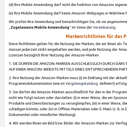
(d) Ihre Mobile Anwendung darf nicht die Funktion von Amazons eige
(e) Ihre Mobile Anwendung darf keine Amazon-Webpages in WebView 
Wir prüfen Ihre Anwendung und benachrichtigen Sie, ob sie angenomm
„
Zugelassene Mobile Anwendung
“ im Sinne der
Vereinbarung
.
Markenrichtlinien für das 
Diese Richtlinien gelten für die Nutzung der Marken, die wir Ihnen als 
müssen jederzeit strikt eingehalten werden, und jede Nutzung der Ama
Lizenzen bezüglich Ihrer Nutzung der Amazon-Marken.
1. SIE DÜRFEN DIE AMAZON-MARKEN AUSSCHLIESSLICH DURCH DARS
AUF EINER AMAZON-WEBSITE MITTELS EINES ENTSPRECHENDEN PART
2. Ihre Nutzung der Amazon-Marken muss (i) im Einklang mit der aktuells
Programmdokumentation (wie im
Vergütungskatalog
definiert) erfolg
3. Sie dürfen die Amazon-Marken ausschließlich für den in der Progr
nicht wie folgt nutzen oder darstellen: (i) in einer Weise, die ein Spo
Produkte und Dienstleistungen zu verunglimpfen, (iii) in einer Weise
schädigen könnte, oder (iv) in Offline-Materialien oder E-Mails (z. B.
Dokumenten oder mündlicher Werbung).
4. Wir werden Ihnen ein Bild bzw. Bilder der Amazon-Marken zur Verfüg