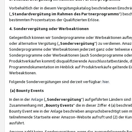
Vorbehaltlich der in diesem Vergütungskatalog beschriebenen Einschr
(„
Standardvergütung im Rahmen des Partnerprogramms
“) besc
bestimmten Prozentsatzes der Qualifizierten Erlöse.
4. Sondervergütung oder Werbeaktionen
Gelegentlich können wir Sonderprogramme oder Werbeaktionen auflegen,
oder alternative Vergütung („
Sondervergütung
”) zu verdienen. Amazo
Sonderprogramme oder Werbeaktionen jederzeit ganz oder teilweise einz
Sonderprogramme oder Werbeaktionen (auch Sonderprogramme oder We
Produktverkäufen kommt) disqualifizierende Ausschlusstatbestände, di
Programmdokumentation im Hinblick auf Produktverkäufe geltende E
Werbeaktionen.
Folgende Sondervergütungen sind derzeit verfügbar:
hier
.
(a) Bounty Events
In den in der
Anlage
(„
Sondervergütung
“) aufgeführten Ländern sind
Zusammenhang mit „
Bounty Events
“ die in dieser Ziffer 4 (a) besch
Bounty Event wie in der Anlage beschrieben anspruchsberechtigt sein mu
teilnehmende Startseite einer Amazon-Website aufruft und (2) der Kun
ausführt.
Amazon zahlt keine Sondervergütung, wenn das zugrundeliegende Boun