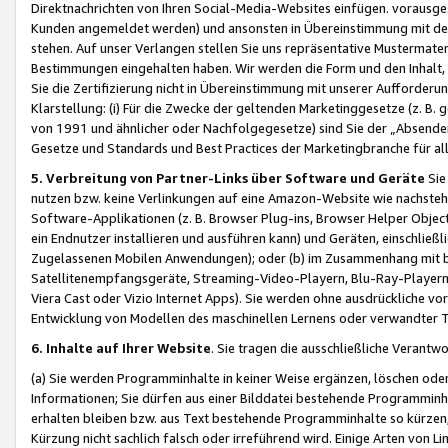
Direktnachrichten von Ihren Social-Media-Websites einfügen. vorausg
Kunden angemeldet werden) und ansonsten in Übereinstimmung mit der
stehen. Auf unser Verlangen stellen Sie uns repräsentative Mustermater
Bestimmungen eingehalten haben. Wir werden die Form und den Inhalt, di
Sie die Zertifizierung nicht in Übereinstimmung mit unserer Aufforderu
Klarstellung: (i) Für die Zwecke der geltenden Marketinggesetze (z. 
von 1991 und ähnlicher oder Nachfolgegesetze) sind Sie der „Absender“ j
Gesetze und Standards und Best Practices der Marketingbranche für 
5. Verbreitung von Partner-Links über Software und Geräte
Sie
nutzen bzw. keine Verlinkungen auf eine Amazon-Website wie nachsteh
Software-Applikationen (z. B. Browser Plug-ins, Browser Helper Objec
ein Endnutzer installieren und ausführen kann) und Geräten, einschlie
Zugelassenen Mobilen Anwendungen); oder (b) im Zusammenhang mit bzw.
Satellitenempfangsgeräte, Streaming-Video-Playern, Blu-Ray-Playern 
Viera Cast oder Vizio Internet Apps). Sie werden ohne ausdrückliche v
Entwicklung von Modellen des maschinellen Lernens oder verwandter 
6. Inhalte auf Ihrer Website
. Sie tragen die ausschließliche Verantwo
(a) Sie werden Programminhalte in keiner Weise ergänzen, löschen oder
Informationen; Sie dürfen aus einer Bilddatei bestehende Programminhal
erhalten bleiben bzw. aus Text bestehende Programminhalte so kürzen, 
Kürzung nicht sachlich falsch oder irreführend wird. Einige Arten von L