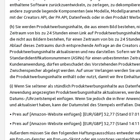
enthaltene Software zurückzuentwickeln, zu zerlegen, zu dekompilier
andere zugrunde liegende Komponenten (wie Modelle, Modellparameter
mit der Creators API, der PA API, Datenfeeds oder in den Produkt Werb
(h) Sie werden Produktwerbungsinhalte, die aus einem Bild bestehen, ni
Zeitraum von bis zu 24 Stunden einen Link auf Produktwerbungsinhalte
die nicht aus Bildern bestehen, für einen Zeitraum von bis zu 24 Stund
Ablauf dieses Zeitraums durch entsprechende Anfrage an die Creators 
Produktwerbungsinhalte aktualisieren und neu darstellen. Sofern wir Ih
Standardidentifikationsnummern (ASINs) für einen unbestimmten Zeitra
Kundenanwendung, dürfen unbeschadet des Vorstehenden Produktwerbu
Zwischenspeicher abgelegt werden. Auf unser Verlangen werden Sie un
die Produktwerbungsinhalte enthält oder nutzt, damit wir Ihre Einhalt
(i) Wenn Sie seltener als stündlich Produktwerbungsinhalte aus Datenfe
Anwendung angezeigten Produktwerbungsinhalte aktualisieren, werden 
Datums-/Uhrzeitstempel einfügen. Wenn Sie jedoch die in Ihrer Anwe
und aktualisiert haben, kann der Datumsteil des Stempels entfallen. Dies
• Preis auf [Amazon-Website einfügen]: [EUR/GBP] 32,77 (Stand 07.01.
• Preis auf [Amazon-Website einfügen]: [EUR/GBP] 32,77 (Stand 14:11 
Außerdem müssen Sie den folgenden Haftungsausschluss entweder neb
ein Pop-up-Fenster, ein Pop-up-Skript oder ein sonstiges vergleichba