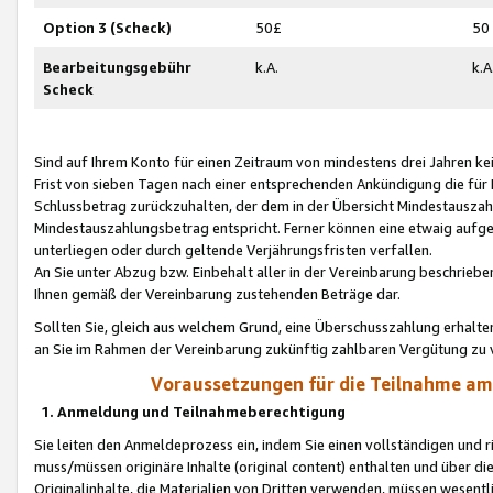
Option 3 (Scheck)
50£
50
Bearbeitungsgebühr
k.A.
k.A
Scheck
Sind auf Ihrem Konto für einen Zeitraum von mindestens drei Jahren kein
Frist von sieben Tagen nach einer entsprechenden Ankündigung die für
Schlussbetrag zurückzuhalten, der dem in der Übersicht Mindestausz
Mindestauszahlungsbetrag entspricht. Ferner können eine etwaig aufg
unterliegen oder durch geltende Verjährungsfristen verfallen.
An Sie unter Abzug bzw. Einbehalt aller in der Vereinbarung beschrieb
Ihnen gemäß der Vereinbarung zustehenden Beträge dar.
Sollten Sie, gleich aus welchem Grund, eine Überschusszahlung erhalte
an Sie im Rahmen der Vereinbarung zukünftig zahlbaren Vergütung zu 
Voraussetzungen für die Teilnahme a
1. Anmeldung und Teilnahmeberechtigung
Sie leiten den Anmeldeprozess ein, indem Sie einen vollständigen und 
muss/müssen originäre Inhalte (original content) enthalten und über d
Originalinhalte, die Materialien von Dritten verwenden, müssen wese