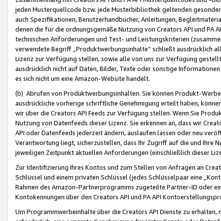
jeden Musterquellcode bzw. jede Musterbibliothek geltenden gesonder
auch Spezifikationen, Benutzerhandbücher, Anleitungen, Begleitmaterial
denen die für die ordnungsgemäße Nutzung von Creators API und PA A
technischen Anforderungen und Test- und Leistungskriterien (zusammen
verwendete Begriff „Produktwerbungsinhalte“ schließt ausdrücklich al
Lizenz zur Verfügung stellen, sowie alle von uns zur Verfügung gestel
ausdrücklich nicht auf Daten, Bilder, Texte oder sonstige Informatione
es sich nicht um eine Amazon-Website handelt.
(b) Abrufen von Produktwerbungsinhalten. Sie können Produkt-Werbein
ausdrückliche vorherige schriftliche Genehmigung erteilt haben, könn
wir über die Creators API Feeds zur Verfügung stellen. Wenn Sie Produk
Nutzung von Datenfeeds dieser Lizenz. Sie erkennen an, dass wir Creat
API oder Datenfeeds jederzeit ändern, auslaufen lassen oder neu veröffe
Verantwortung liegt, sicherzustellen, dass Ihr Zugriff auf die und Ihr
jeweiligen Zeitpunkt aktuellen Anforderungen (einschließlich dieser Liz
Zur Identifizierung Ihres Kontos und zum Stellen von Anfragen an Crea
Schlüssel und einem privaten Schlüssel (jedes Schlüsselpaar eine „Kon
Rahmen des Amazon-Partnerprogramms zugeteilte Partner-ID oder ein
Kontokennungen über den Creators API und PA API Kontoerstellungspro
Um Programmwerbeinhalte über die Creators API Dienste zu erhalten, m