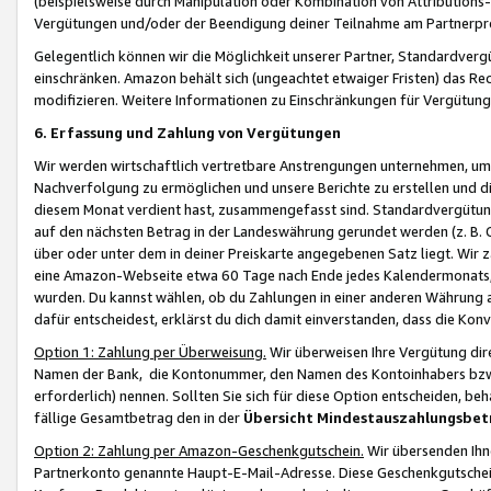
(beispielsweise durch Manipulation oder Kombination von Attributions-
Vergütungen und/oder der Beendigung deiner Teilnahme am Partnerp
Gelegentlich können wir die Möglichkeit unserer Partner, Standardv
einschränken. Amazon behält sich (ungeachtet etwaiger Fristen) das Re
modifizieren. Weitere Informationen zu Einschränkungen für Vergütung
6. Erfassung und Zahlung von Vergütungen
Wir werden wirtschaftlich vertretbare Anstrengungen unternehmen, um 
Nachverfolgung zu ermöglichen und unsere Berichte zu erstellen und di
diesem Monat verdient hast, zusammengefasst sind. Standardvergütung
auf den nächsten Betrag in der Landeswährung gerundet werden (z. B. C
über oder unter dem in deiner Preiskarte angegebenen Satz liegt. Wir
eine Amazon-Webseite etwa 60 Tage nach Ende jedes Kalendermonats, i
wurden. Du kannst wählen, ob du Zahlungen in einer anderen Währung
dafür entscheidest, erklärst du dich damit einverstanden, dass die K
Option 1: Zahlung per Überweisung.
Wir überweisen Ihre Vergütung dir
Namen der Bank, die Kontonummer, den Namen des Kontoinhabers bzw. a
erforderlich) nennen. Sollten Sie sich für diese Option entscheiden, be
fällige Gesamtbetrag den in der
Übersicht Mindestauszahlungsbet
Option 2: Zahlung per Amazon-Geschenkgutschein.
Wir übersenden Ihne
Partnerkonto genannte Haupt-E-Mail-Adresse. Diese Geschenkgutschei