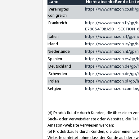
Land
Nicht abschließende List
Vereinigtes
https://www.amazon.co.uk/
Königreich
Frankreich
https://www.amazon.fr/gp/
E78834F9BA58__SECTION_
Italien
https://www.amazon.it/gp/h
Irland
https://www.amazon.ie/gp/
Niederlande
https://www.amazon.nl/gp/
Spanien
https://www.amazon.es/gp/
Deutschland
https://www.amazon.de/gp/
Schweden
https://www.amazon.de/gp/
Polen
https://www.amazon.pl/gp/
Belgien
https://www.amazon.com.be
(d) Produktkäufe durch Kunden, die über einen vo
Such- oder Verweisdienste oder Websites, die Teil
Amazon-Website verwiesen werden;
(e) Produktkäufe durch Kunden, die über einen Li
Website umleitet, ohne dass der Kunde auf der zw