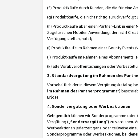
(f) Produktkäufe durch Kunden, die die für eine
(g) Produktkäufe, die nicht richtig zurückverfolg
(h) Produktkäufe über einen Partner-Link in einer
Zugelassenen Mobilen Anwendung, der nicht Creator
Verfügung stellen, nutzt;
(i) Produktkäufe im Rahmen eines Bounty Events (w
(j) Produktkäufe im Rahmen eines Abonnements, so
(k) alle Vorabveröffentlichungen oder Vorbestellu
3. Standardvergütung im Rahmen des Part
Vorbehaltlich der in diesem Vergütungskatalog b
im Rahmen des Partnerprogramms
“) beschri
Erlöse.
4. Sondervergütung oder Werbeaktionen
Gelegentlich können wir Sonderprogramme oder Wer
Vergütung („
Sondervergütung
”) zu verdienen. 
Werbeaktionen jederzeit ganz oder teilweise einz
Sonderprogramme oder Werbeaktionen, bei denen e