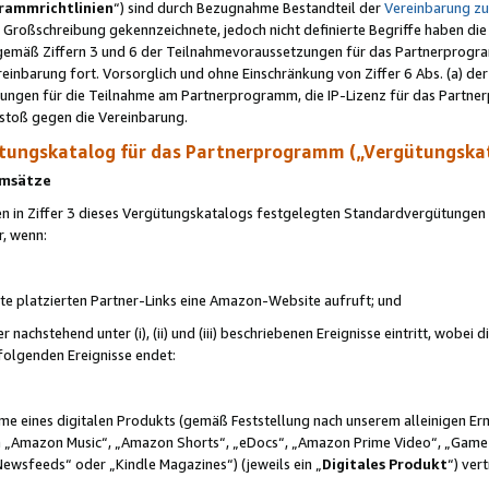
rammrichtlinien
“) sind durch Bezugnahme Bestandteil der
Vereinbarung z
Großschreibung gekennzeichnete, jedoch nicht definierte Begriffe haben die
 gemäß Ziffern 3 und 6 der Teilnahmevoraussetzungen für das Partnerprogram
nbarung fort. Vorsorglich und ohne Einschränkung von Ziffer 6 Abs. (a) der
ungen für die Teilnahme am Partnerprogramm, die IP-Lizenz für das Partner
rstoß gegen die Vereinbarung.
ungskatalog für das Partnerprogramm („Vergütungska
 Umsätze
n in Ziffer 3 dieses Vergütungskatalogs festgelegten Standardvergütungen v
r, wenn:
ite platzierten Partner-Links eine Amazon-Website aufruft; und
r nachstehend unter (i), (ii) und (iii) beschriebenen Ereignisse eintritt, wobe
 folgenden Ereignisse endet:
hme eines digitalen Produkts (gemäß Feststellung nach unserem alleinigen 
 „Amazon Music“, „Amazon Shorts“, „eDocs“, „Amazon Prime Video“, „Game
Newsfeeds“ oder „Kindle Magazines“) (jeweils ein „
Digitales Produkt
“) ver