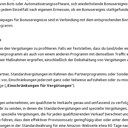
 von Bots oder Automatisierungssoftware, sich wiederholende Bonusereignisse
n jedem Einzelfall nach eigenem Ermessen, ob ein Bonusereignis stattgefund
epages für Bonusereignisse sind in Verbindung mit dem entsprechenden Bonu
rogramm
.
n
den Vergütungen zu profitieren. Falls wir feststellen, dass du (und/oder ein
erprogramm als auch von einem anderen Programm mit demselben Traffic ei
n wir Maßnahmen ergreifen, einschließlich der Einbehaltung von Vergütunge
r Partner, Standardvergütungen im Rahmen des Partnerprogramms oder Sonde
ht vor, Einschränkungen jederzeit ganz oder teilweise aufzuheben oder zu mod
ge
(„
Einschränkungen für Vergütungen
“).
ngen unternehmen, um qualifizierte Verkäufe genau und umfassend zu verfol
dir zu senden, in denen die Standardvergütungen und spezielle Vergütungen, 
pezielle Vergütungen, die für jeden qualifizierenden Verkauf berechnet un
 führen, dass dein effektiver Provisionssatz geringfügig über oder unter dem
ungen in der Standardwährung für eine Amazon-Webseite etwa 60 Tage nach