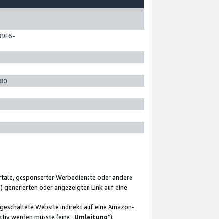
89F6-
280
ortale, gesponserter Werbedienste oder andere
“) generierten oder angezeigten Link auf eine
ngeschaltete Website indirekt auf eine Amazon-
ktiv werden müsste (eine „
Umleitung
“);