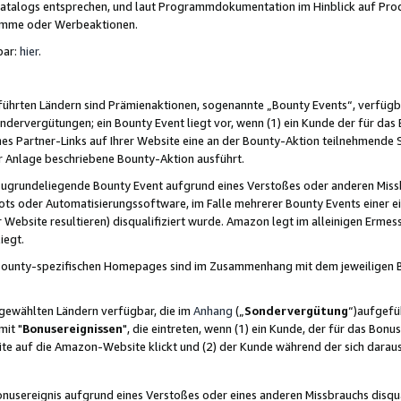
skatalogs entsprechen, und laut Programmdokumentation im Hinblick auf Pr
amme oder Werbeaktionen.
bar:
hier
.
führten Ländern sind Prämienaktionen, sogenannte „Bounty Events“, verfügb
Sondervergütungen; ein Bounty Event liegt vor, wenn (1) ein Kunde der für da
nes Partner-Links auf Ihrer Website eine an der Bounty-Aktion teilnehmende 
er Anlage beschriebene Bounty-Aktion ausführt.
ugrundeliegende Bounty Event aufgrund eines Verstoßes oder anderen Miss
ots oder Automatisierungssoftware, im Falle mehrerer Bounty Events einer e
r Website resultieren) disqualifiziert wurde. Amazon legt im alleinigen Ermess
iegt.
n Bounty-spezifischen Homepages sind im Zusammenhang mit dem jeweiligen
sgewählten Ländern verfügbar, die im
Anhang
(„
Sondervergütung
“)aufgefüh
it "
Bonusereignissen
", die eintreten, wenn (1) ein Kunde, der für das Bon
bsite auf die Amazon-Website klickt und (2) der Kunde während der sich dar
usereignis aufgrund eines Verstoßes oder eines anderen Missbrauchs disqua