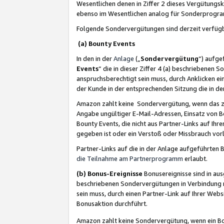
Wesentlichen denen in Ziffer 2 dieses Vergütung
ebenso im Wesentlichen analog für Sonderprogr
Folgende Sondervergütungen sind derzeit verfüg
(a) Bounty Events
In den in der
Anlage
(„
Sondervergütung
“) aufge
Events
“ die in dieser Ziffer 4 (a) beschriebenen 
anspruchsberechtigt sein muss, durch Anklicken ei
der Kunde in der entsprechenden Sitzung die in d
Amazon zahlt keine Sondervergütung, wenn das z
Angabe ungültiger E-Mail-Adressen, Einsatz von B
Bounty Events, die nicht aus Partner-Links auf Ihre
gegeben ist oder ein Verstoß oder Missbrauch vorl
Partner-Links auf die in der Anlage aufgeführte
die Teilnahme am Partnerprogramm
erlaubt.
(b) Bonus-Ereignisse
Bonusereignisse sind in au
beschriebenen Sondervergütungen in Verbindung m
sein muss, durch einen Partner-Link auf Ihrer We
Bonusaktion durchführt.
Amazon zahlt keine Sondervergütung, wenn ein Bon