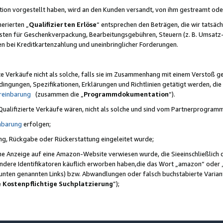
ktion vorgestellt haben, wird an den Kunden versandt, von ihm gestreamt od
erierten „
Qualifizierten Erlöse
“ entsprechen den Beträgen, die wir tatsäch
sten für Geschenkverpackung, Bearbeitungsgebühren, Steuern (z. B. Umsatz-
en bei Kreditkartenzahlung und uneinbringlicher Forderungen.
e Verkäufe nicht als solche, falls sie im Zusammenhang mit einem Verstoß 
ungen, Spezifikationen, Erklärungen und Richtlinien getätigt werden, die 
reinbarung
(zusammen die „
Programmdokumentation
“).
 Qualifizierte Verkäufe wären, nicht als solche und sind vom Partnerprogra
nbarung
erfolgen;
ung, Rückgabe oder Rückerstattung eingeleitet wurde;
ine Anzeige auf eine Amazon-Website verwiesen wurde, die Sieeinschließlich
ndere Identifikatoren käuflich erworben haben,die das Wort „amazon“ oder 
e unten genannten Links) bzw. Abwandlungen oder falsch buchstabierte Varia
e Kostenpflichtige Suchplatzierung
”);