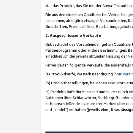
iii. das Produkt, das Sie mit der Alexa-Einkaufsa
Die aus den einzelnen Qualifizierten Verkäufen gen
einnehmen, abzüglich etwaiger Versandkosten, Ko
Gutschriften, Preisnachlässe, Bearbeitungsgebühr
2. Ausgeschlossene Verkäufe
Unbeschadet des Vorstehenden gelten Qualifiziert
Partnerprogramm oder andere Bestimmungen, Beding
einschließlich der jeweils aktuellen Fassung der
Ve
Ferner gelten folgende Verkäufe, die andernfalls
(a) Produktkäufe, die nach Beendigung Ihrer
Verei
(b) Produktbestellungen, bei denen eine Stornier
(c) Produktkäufe durch einen Kunden, der durch e
Auktionen über Schlagwörter, Suchbegriffe oder a
nicht abschließende Liste unserer Marken über di
und „kindel“) enthalten (jeweils eine „
Unzulässig