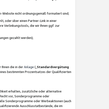
azon-Website nicht ordnungsgemäß formatiert sind;
, oder über einen Partner-Link in einer
e Verlinkungstools, die wir Ihnen ggf. zur
ütungen gezahlt werden);
 Ihnen die in der
Anlage
(„
Standardvergütung
ines bestimmten Prozentsatzes der Qualifizierten
eit erhalten, zusätzliche oder alternative
as Recht vor, Sonderprogramme oder
für alle Sonderprogramme oder Werbeaktionen (auch
lifizierende Ausschlusstatbestände, die im