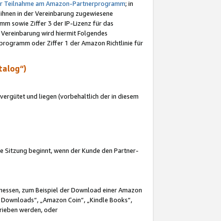
ur Teilnahme am Amazon-Partnerprogramm
; in
 ihnen in der Vereinbarung zugewiesene
m sowie Ziffer 3 der IP-Lizenz für das
 Vereinbarung wird hiermit Folgendes
programm oder Ziffer 1 der Amazon Richtlinie für
talog“)
ergütet und liegen (vorbehaltlich der in diesem
i die Sitzung beginnt, wenn der Kunde den Partner-
Ermessen, zum Beispiel der Download einer Amazon
 Downloads“, „Amazon Coin“, „Kindle Books“,
trieben werden, oder