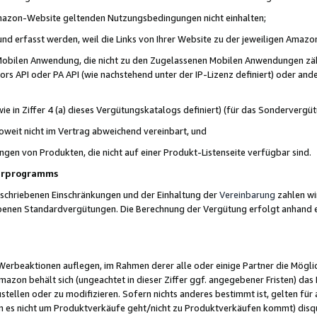
 Amazon-Website geltenden Nutzungsbedingungen nicht einhalten;
t und erfasst werden, weil die Links von Ihrer Website zu der jeweiligen Am
 Mobilen Anwendung, die nicht zu den Zugelassenen Mobilen Anwendungen zählt
s API oder PA API (wie nachstehend unter der IP-Lizenz definiert) oder ander
ie in Ziffer 4 (a) dieses Vergütungskatalogs definiert) (für das Sonderverg
weit nicht im Vertrag abweichend vereinbart, und
ngen von Produkten, die nicht auf einer Produkt-Listenseite verfügbar sind.
nerprogramms
eschriebenen Einschränkungen und der Einhaltung der
Vereinbarung
zahlen wir
ebenen Standardvergütungen. Die Berechnung der Vergütung erfolgt anhand e
beaktionen auflegen, im Rahmen derer alle oder einige Partner die Möglichk
Amazon behält sich (ungeachtet in dieser Ziffer ggf. angegebener Fristen) d
ustellen oder zu modifizieren. Sofern nichts anderes bestimmt ist, gelten 
s nicht um Produktverkäufe geht/nicht zu Produktverkäufen kommt) disqua