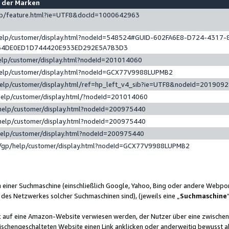
e der Marken
gp/feature.html?ie=UTF8&docId=1000642963
help/customer/display.html?nodeId=548524#GUID-602FA6E8-D724-4317-
64DE0ED1D744420E933ED292E5A7B3D3
elp/customer/display.html?nodeId=201014060
help/customer/display.html?nodeId=GCX77V9988LUPMB2
help/customer/display.html/ref=hp_left_v4_sib?ie=UTF8&nodeId=201909
help/customer/display.html/?nodeId=201014060
help/customer/display.html?nodeId=200975440
help/customer/display.html?nodeId=200975440
help/customer/display.html?nodeId=200975440
/gp/help/customer/display.html?nodeId=GCX77V9988LUPMB2
n einer Suchmaschine (einschließlich Google, Yahoo, Bing oder andere Webp
 des Netzwerkes solcher Suchmaschinen sind), (jeweils eine „
Suchmaschine
nk auf eine Amazon-Website verwiesen werden, der Nutzer über eine zwische
ischengeschalteten Website einen Link anklicken oder anderweitig bewusst a