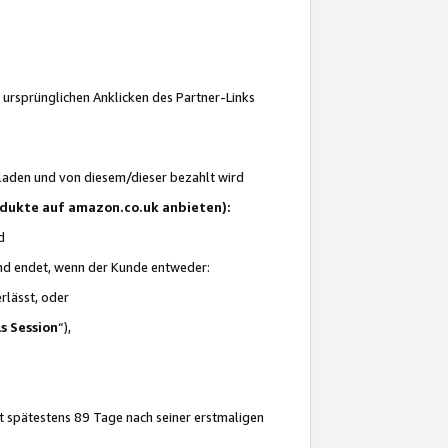
 ursprünglichen Anklicken des Partner-Links
laden und von diesem/dieser bezahlt wird
rodukte auf amazon.co.uk anbieten):
d
 und endet, wenn der Kunde entweder:
erlässt, oder
ls Session
“),
t spätestens 89 Tage nach seiner erstmaligen