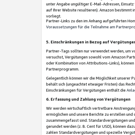
unter Angabe ungültiger E-Mail-Adressen, Einsatz
auf Ihrer Website resultieren). Amazon bestimmt i
vorliegt.
Partner-Links zu den im Anhang aufgeführten Hom
Voraussetzungen für die Teilnahme am Partnerp
5. Einschränkungen in Bezug auf Vergütunge
Partner-Tags sollten nur verwendet werden, um von 
versuchst, Vergütungen sowohl vom Amazon Partn
oder Kombination von Attributions-Links), könne
Partnerprogramm.
Gelegentlich können wir die Möglichkeit unsere
behält sich (ungeachtet etwaiger Fristen) das Rec
Einschränkungen für Vergütungen enthält die
Anla
6. Erfassung und Zahlung von Vergütungen
Wir werden wirtschaftlich vertretbare Anstrengu
ermöglichen und unsere Berichte zu erstellen und 
zusammengefasst sind. Standardvergütungen und s
gerundet werden (z. B. Cent für USD), können dazu
zahlen Standardvergütungen und spezielle Vergüt