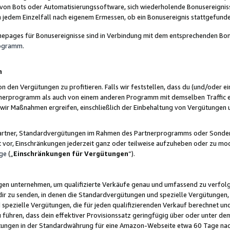
 von Bots oder Automatisierungssoftware, sich wiederholende Bonusereignisse
n jedem Einzelfall nach eigenem Ermessen, ob ein Bonusereignis stattgefund
epages für Bonusereignisse sind in Verbindung mit dem entsprechenden Bonu
rogramm
.
n
den Vergütungen zu profitieren. Falls wir feststellen, dass du (und/oder ein
erprogramm als auch von einem anderen Programm mit demselben Traffic ei
n wir Maßnahmen ergreifen, einschließlich der Einbehaltung von Vergütunge
r Partner, Standardvergütungen im Rahmen des Partnerprogramms oder Sonde
ht vor, Einschränkungen jederzeit ganz oder teilweise aufzuheben oder zu mod
ge
(„
Einschränkungen für Vergütungen
“).
ngen unternehmen, um qualifizierte Verkäufe genau und umfassend zu verfol
dir zu senden, in denen die Standardvergütungen und spezielle Vergütungen, 
pezielle Vergütungen, die für jeden qualifizierenden Verkauf berechnet un
 führen, dass dein effektiver Provisionssatz geringfügig über oder unter dem
ungen in der Standardwährung für eine Amazon-Webseite etwa 60 Tage nach