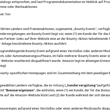
skatalogs entsprechen, und laut Programmdokumentation im Hinblick auf Pr
amme oder Werbeaktionen.
bar:
hier
.
führten Ländern sind Prämienaktionen, sogenannte „Bounty Events“, verfügb
Sondervergütungen; ein Bounty Event liegt vor, wenn (1) ein Kunde der für da
nes Partner-Links auf Ihrer Website eine an der Bounty-Aktion teilnehmende 
er Anlage beschriebene Bounty-Aktion ausführt.
ugrundeliegende Bounty Event aufgrund eines Verstoßes oder anderen Miss
ots oder Automatisierungssoftware, im Falle mehrerer Bounty Events einer e
r Website resultieren) disqualifiziert wurde. Amazon legt im alleinigen Ermess
iegt.
n Bounty-spezifischen Homepages sind im Zusammenhang mit dem jeweiligen
sgewählten Ländern verfügbar, die im
Anhang
(„
Sondervergütung
“)aufgefüh
it "
Bonusereignissen
", die eintreten, wenn (1) ein Kunde, der für das Bon
bsite auf die Amazon-Website klickt und (2) der Kunde während der sich dar
usereignis aufgrund eines Verstoßes oder eines anderen Missbrauchs disqua