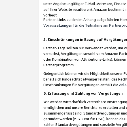
unter Angabe ungültiger E-Mail-Adressen, Einsatz
auf Ihrer Website resultieren). Amazon bestimmt i
vorliegt.
Partner-Links zu den im Anhang aufgeführten Hom
Voraussetzungen für die Teilnahme am Partnerp
5. Einschränkungen in Bezug auf Vergütunge
Partner-Tags sollten nur verwendet werden, um von 
versuchst, Vergütungen sowohl vom Amazon Partn
oder Kombination von Attributions-Links), könne
Partnerprogramm.
Gelegentlich können wir die Möglichkeit unsere
behält sich (ungeachtet etwaiger Fristen) das Rec
Einschränkungen für Vergütungen enthält die
Anla
6. Erfassung und Zahlung von Vergütungen
Wir werden wirtschaftlich vertretbare Anstrengu
ermöglichen und unsere Berichte zu erstellen und 
zusammengefasst sind. Standardvergütungen und s
gerundet werden (z. B. Cent für USD), können dazu
zahlen Standardvergütungen und spezielle Vergüt