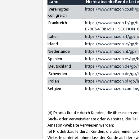
Land
Nicht abschließende List
Vereinigtes
https://www.amazon.co.uk/
Königreich
Frankreich
https://www.amazon.fr/gp/
E78834F9BA58__SECTION_
Italien
https://www.amazon.it/gp/h
Irland
https://www.amazon.ie/gp/
Niederlande
https://www.amazon.nl/gp/
Spanien
https://www.amazon.es/gp/
Deutschland
https://www.amazon.de/gp/
Schweden
https://www.amazon.de/gp/
Polen
https://www.amazon.pl/gp/
Belgien
https://www.amazon.com.be
(d) Produktkäufe durch Kunden, die über einen vo
Such- oder Verweisdienste oder Websites, die Teil
Amazon-Website verwiesen werden;
(e) Produktkäufe durch Kunden, die über einen Li
Website umleitet, ohne dass der Kunde auf der zw