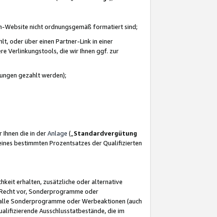
azon-Website nicht ordnungsgemäß formatiert sind;
, oder über einen Partner-Link in einer
e Verlinkungstools, die wir Ihnen ggf. zur
ütungen gezahlt werden);
 Ihnen die in der
Anlage
(„
Standardvergütung
ines bestimmten Prozentsatzes der Qualifizierten
eit erhalten, zusätzliche oder alternative
as Recht vor, Sonderprogramme oder
für alle Sonderprogramme oder Werbeaktionen (auch
lifizierende Ausschlusstatbestände, die im