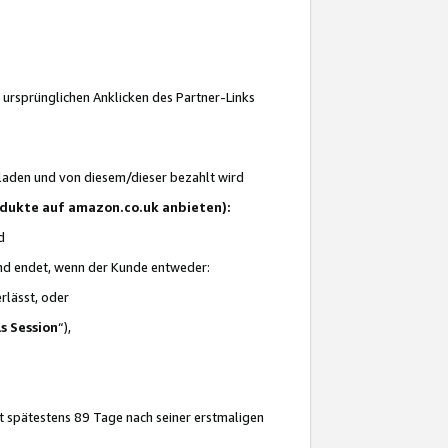
 ursprünglichen Anklicken des Partner-Links
laden und von diesem/dieser bezahlt wird
rodukte auf amazon.co.uk anbieten):
d
 und endet, wenn der Kunde entweder:
erlässt, oder
ls Session
“),
t spätestens 89 Tage nach seiner erstmaligen