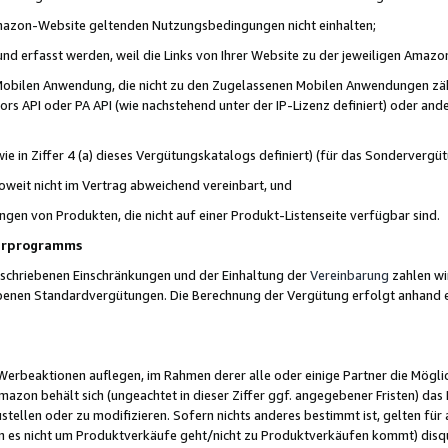
 Amazon-Website geltenden Nutzungsbedingungen nicht einhalten;
t und erfasst werden, weil die Links von Ihrer Website zu der jeweiligen Am
 Mobilen Anwendung, die nicht zu den Zugelassenen Mobilen Anwendungen zählt
s API oder PA API (wie nachstehend unter der IP-Lizenz definiert) oder ander
ie in Ziffer 4 (a) dieses Vergütungskatalogs definiert) (für das Sonderverg
weit nicht im Vertrag abweichend vereinbart, und
ngen von Produkten, die nicht auf einer Produkt-Listenseite verfügbar sind.
nerprogramms
eschriebenen Einschränkungen und der Einhaltung der
Vereinbarung
zahlen wir
ebenen Standardvergütungen. Die Berechnung der Vergütung erfolgt anhand e
beaktionen auflegen, im Rahmen derer alle oder einige Partner die Möglichk
Amazon behält sich (ungeachtet in dieser Ziffer ggf. angegebener Fristen) d
ustellen oder zu modifizieren. Sofern nichts anderes bestimmt ist, gelten 
s nicht um Produktverkäufe geht/nicht zu Produktverkäufen kommt) disqua