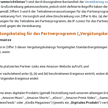
rammrichtlinien
“) sind durch Bezugnahme Bestandteil der
Vereinbarung z
Großschreibung gekennzeichnete, jedoch nicht definierte Begriffe haben die
 gemäß Ziffern 3 und 6 der Teilnahmevoraussetzungen für das Partnerprogram
nbarung fort. Vorsorglich und ohne Einschränkung von Ziffer 6 Abs. (a) der
ungen für die Teilnahme am Partnerprogramm, die IP-Lizenz für das Partner
rstoß gegen die Vereinbarung.
ungskatalog für das Partnerprogramm („Vergütungska
 Umsätze
n in Ziffer 3 dieses Vergütungskatalogs festgelegten Standardvergütungen v
r, wenn:
ite platzierten Partner-Links eine Amazon-Website aufruft; und
r nachstehend unter (i), (ii) und (iii) beschriebenen Ereignisse eintritt, wobe
 folgenden Ereignisse endet:
hme eines digitalen Produkts (gemäß Feststellung nach unserem alleinigen 
 „Amazon Music“, „Amazon Shorts“, „eDocs“, „Amazon Prime Video“, „Game
Newsfeeds“ oder „Kindle Magazines“) (jeweils ein „
Digitales Produkt
“) ver