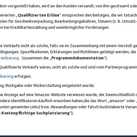
ktion vorgestellt haben, wird an den Kunden versandt, von ihm gestreamt od
erierten „
Qualifizierten Erlöse
“ entsprechen den Beträgen, die wir tatsäch
sten für Geschenkverpackung, Bearbeitungsgebühren, Steuern (z. B. Umsatz-
en bei Kreditkartenzahlung und uneinbringlicher Forderungen.
e Verkäufe nicht als solche, falls sie im Zusammenhang mit einem Verstoß 
ungen, Spezifikationen, Erklärungen und Richtlinien getätigt werden, die 
reinbarung
(zusammen die „
Programmdokumentation
“).
 Qualifizierte Verkäufe wären, nicht als solche und sind vom Partnerprogra
nbarung
erfolgen;
ung, Rückgabe oder Rückerstattung eingeleitet wurde;
ine Anzeige auf eine Amazon-Website verwiesen wurde, die Sieeinschließlich
ndere Identifikatoren käuflich erworben haben,die das Wort „amazon“ oder 
e unten genannten Links) bzw. Abwandlungen oder falsch buchstabierte Varia
e Kostenpflichtige Suchplatzierung
”);