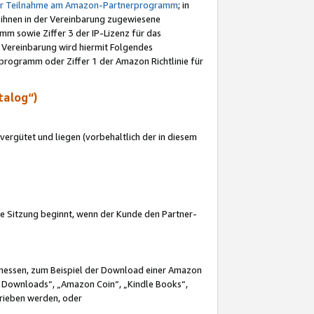
ur Teilnahme am Amazon-Partnerprogramm
; in
 ihnen in der Vereinbarung zugewiesene
m sowie Ziffer 3 der IP-Lizenz für das
 Vereinbarung wird hiermit Folgendes
programm oder Ziffer 1 der Amazon Richtlinie für
talog“)
ergütet und liegen (vorbehaltlich der in diesem
i die Sitzung beginnt, wenn der Kunde den Partner-
Ermessen, zum Beispiel der Download einer Amazon
 Downloads“, „Amazon Coin“, „Kindle Books“,
trieben werden, oder