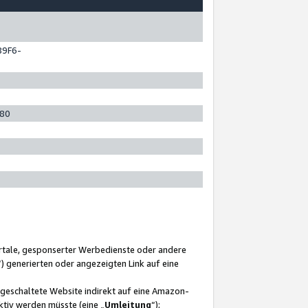
89F6-
280
ortale, gesponserter Werbedienste oder andere
“) generierten oder angezeigten Link auf eine
ngeschaltete Website indirekt auf eine Amazon-
ktiv werden müsste (eine „
Umleitung
“);