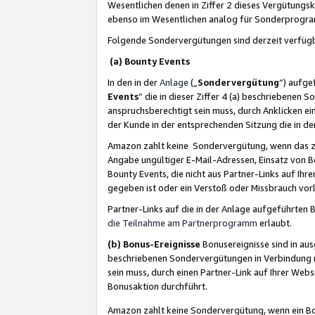
Wesentlichen denen in Ziffer 2 dieses Vergütung
ebenso im Wesentlichen analog für Sonderprogr
Folgende Sondervergütungen sind derzeit verfüg
(a) Bounty Events
In den in der
Anlage
(„
Sondervergütung
“) aufge
Events
“ die in dieser Ziffer 4 (a) beschriebenen 
anspruchsberechtigt sein muss, durch Anklicken ei
der Kunde in der entsprechenden Sitzung die in d
Amazon zahlt keine Sondervergütung, wenn das z
Angabe ungültiger E-Mail-Adressen, Einsatz von B
Bounty Events, die nicht aus Partner-Links auf Ihre
gegeben ist oder ein Verstoß oder Missbrauch vorl
Partner-Links auf die in der Anlage aufgeführte
die Teilnahme am Partnerprogramm
erlaubt.
(b) Bonus-Ereignisse
Bonusereignisse sind in au
beschriebenen Sondervergütungen in Verbindung m
sein muss, durch einen Partner-Link auf Ihrer We
Bonusaktion durchführt.
Amazon zahlt keine Sondervergütung, wenn ein Bon