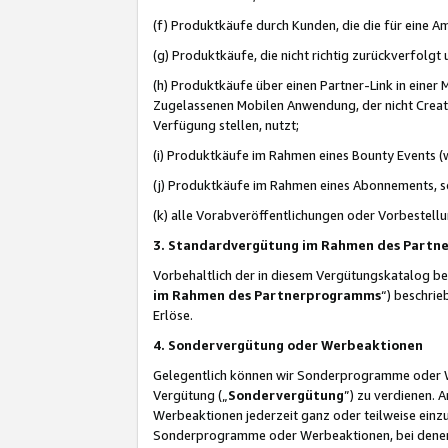
(f) Produktkäufe durch Kunden, die die für eine
(g) Produktkäufe, die nicht richtig zurückverfolg
(h) Produktkäufe über einen Partner-Link in einer
Zugelassenen Mobilen Anwendung, der nicht Creator
Verfügung stellen, nutzt;
(i) Produktkäufe im Rahmen eines Bounty Events (w
(j) Produktkäufe im Rahmen eines Abonnements, so
(k) alle Vorabveröffentlichungen oder Vorbestellu
3. Standardvergütung im Rahmen des Part
Vorbehaltlich der in diesem Vergütungskatalog b
im Rahmen des Partnerprogramms
“) beschri
Erlöse.
4. Sondervergütung oder Werbeaktionen
Gelegentlich können wir Sonderprogramme oder Wer
Vergütung („
Sondervergütung
”) zu verdienen. 
Werbeaktionen jederzeit ganz oder teilweise einz
Sonderprogramme oder Werbeaktionen, bei denen e