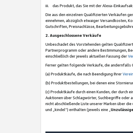
iii. das Produkt, das Sie mit der Alexa-Einkaufsa
Die aus den einzelnen Qualifizierten Verkäufen gen
einnehmen, abzüglich etwaiger Versandkosten, Ko
Gutschriften, Preisnachlässe, Bearbeitungsgebühr
2. Ausgeschlossene Verkäufe
Unbeschadet des Vorstehenden gelten Qualifiziert
Partnerprogramm oder andere Bestimmungen, Beding
einschließlich der jeweils aktuellen Fassung der
Ve
Ferner gelten folgende Verkäufe, die andernfalls
(a) Produktkäufe, die nach Beendigung Ihrer
Verei
(b) Produktbestellungen, bei denen eine Stornier
(c) Produktkäufe durch einen Kunden, der durch e
Auktionen über Schlagwörter, Suchbegriffe oder a
nicht abschließende Liste unserer Marken über di
und „kindel“) enthalten (jeweils eine „
Unzulässig