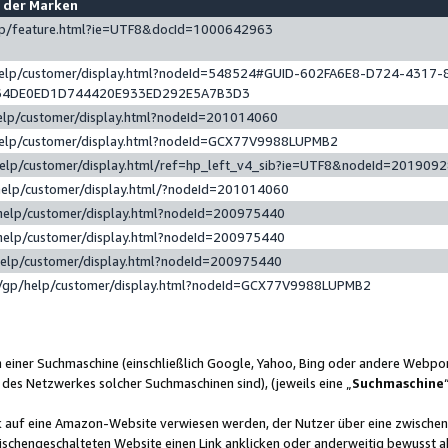
e der Marken
gp/feature.html?ie=UTF8&docId=1000642963
help/customer/display.html?nodeId=548524#GUID-602FA6E8-D724-4317-
64DE0ED1D744420E933ED292E5A7B3D3
elp/customer/display.html?nodeId=201014060
help/customer/display.html?nodeId=GCX77V9988LUPMB2
help/customer/display.html/ref=hp_left_v4_sib?ie=UTF8&nodeId=201909
help/customer/display.html/?nodeId=201014060
help/customer/display.html?nodeId=200975440
help/customer/display.html?nodeId=200975440
help/customer/display.html?nodeId=200975440
/gp/help/customer/display.html?nodeId=GCX77V9988LUPMB2
n einer Suchmaschine (einschließlich Google, Yahoo, Bing oder andere Webp
 des Netzwerkes solcher Suchmaschinen sind), (jeweils eine „
Suchmaschine
nk auf eine Amazon-Website verwiesen werden, der Nutzer über eine zwische
ischengeschalteten Website einen Link anklicken oder anderweitig bewusst a