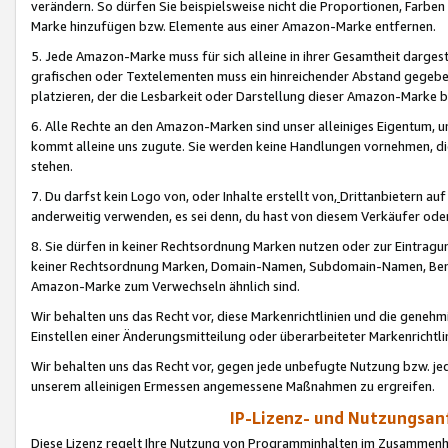
verändern. So dürfen Sie beispielsweise nicht die Proportionen, Farb
Marke hinzufügen bzw. Elemente aus einer Amazon-Marke entfernen.
5. Jede Amazon-Marke muss für sich alleine in ihrer Gesamtheit darge
grafischen oder Textelementen muss ein hinreichender Abstand gegebe
platzieren, der die Lesbarkeit oder Darstellung dieser Amazon-Marke b
6. Alle Rechte an den Amazon-Marken sind unser alleiniges Eigentum, 
kommt alleine uns zugute. Sie werden keine Handlungen vornehmen, 
stehen.
7. Du darfst kein Logo von, oder Inhalte erstellt von,
Drittanbietern au
anderweitig verwenden, es sei denn, du hast von diesem Verkäufer oder
8. Sie dürfen in keiner Rechtsordnung Marken nutzen oder zur Eintragu
keiner Rechtsordnung Marken, Domain-Namen, Subdomain-Namen, Benu
Amazon-Marke zum Verwechseln ähnlich sind.
Wir behalten uns das Recht vor, diese Markenrichtlinien und die gene
Einstellen einer Änderungsmitteilung oder überarbeiteter Markenricht
Wir behalten uns das Recht vor, gegen jede unbefugte Nutzung bzw. jede 
unserem alleinigen Ermessen angemessene Maßnahmen zu ergreifen.
IP-Lizenz- und Nutzungsan
Diese Lizenz regelt Ihre Nutzung von Programminhalten im Zusammen