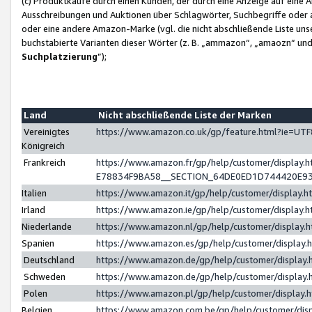
(c) Produktkäufe durch einen Kunden, der durch eine Anzeige auf eine 
Ausschreibungen und Auktionen über Schlagwörter, Suchbegriffe oder 
oder eine andere Amazon-Marke (vgl. die nicht abschließende Liste un
buchstabierte Varianten dieser Wörter (z. B. „ammazon“, „amaozn“ und „
Suchplatzierung
”);
Land
Nicht abschließende Liste der Marken
Vereinigtes
https://www.amazon.co.uk/gp/feature.html?ie=U
Königreich
Frankreich
https://www.amazon.fr/gp/help/customer/displa
E78834F9BA58__SECTION_64DE0ED1D744420E9
Italien
https://www.amazon.it/gp/help/customer/display
Irland
https://www.amazon.ie/gp/help/customer/displa
Niederlande
https://www.amazon.nl/gp/help/customer/display
Spanien
https://www.amazon.es/gp/help/customer/display
Deutschland
https://www.amazon.de/gp/help/customer/displa
Schweden
https://www.amazon.de/gp/help/customer/displa
Polen
https://www.amazon.pl/gp/help/customer/display
Belgien
https://www.amazon.com.be/gp/help/customer/d