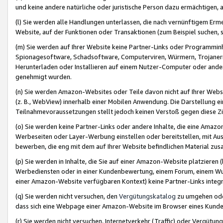
und keine andere natürliche oder juristische Person dazu ermächtigen, a
(l) Sie werden alle Handlungen unterlassen, die nach vernünftigem Erme
Website, auf der Funktionen oder Transaktionen (zum Beispiel suchen, s
(m) Sie werden auf Ihrer Website keine Partner-Links oder Programmin
Spionagesoftware, Schadsoftware, Computerviren, Würmern, Trojaner
Herunterladen oder Installieren auf einem Nutzer-Computer oder ande
genehmigt wurden.
(n) Sie werden Amazon-Websites oder Teile davon nicht auf Ihrer Websi
(z. B., WebView) innerhalb einer Mobilen Anwendung. Die Darstellung ein
Teilnahmevoraussetzungen stellt jedoch keinen Verstoß gegen diese Zif
(o) Sie werden keine Partner-Links oder andere Inhalte, die eine Am
Werbeseiten oder Layer-Werbung einstellen oder bereitstellen, mit Au
bewerben, die eng mit dem auf Ihrer Website befindlichen Material z
(p) Sie werden in Inhalte, die Sie auf einer Amazon-Website platzier
Werbediensten oder in einer Kundenbewertung, einem Forum, einem Wun
einer Amazon-Website verfügbaren Kontext) keine Partner-Links integr
(q) Sie werden nicht versuchen, den
Vergütungskatalog
zu umgehen oder
dass sich eine Webpage einer Amazon-Website im Browser eines Kunden 
(r) Sie werden nicht versuchen, Internetverkehr (Traffic) oder Vergü