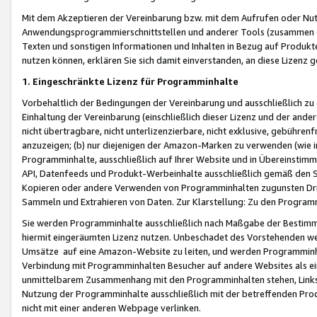
Mit dem Akzeptieren der Vereinbarung bzw. mit dem Aufrufen oder Nutz
Anwendungsprogrammierschnittstellen und anderer Tools (zusammen die
Texten und sonstigen Informationen und Inhalten in Bezug auf Produkte
nutzen können, erklären Sie sich damit einverstanden, an diese Lizenz 
1. Eingeschränkte Lizenz für Programminhalte
Vorbehaltlich der Bedingungen der Vereinbarung und ausschließlich z
Einhaltung der Vereinbarung (einschließlich dieser Lizenz und der ande
nicht übertragbare, nicht unterlizenzierbare, nicht exklusive, gebühren
anzuzeigen; (b) nur diejenigen der Amazon-Marken zu verwenden (wie in 
Programminhalte, ausschließlich auf Ihrer Website und in Übereinstimmu
API, Datenfeeds und Produkt-Werbeinhalte ausschließlich gemäß den Spe
Kopieren oder andere Verwenden von Programminhalten zugunsten Dri
Sammeln und Extrahieren von Daten. Zur Klarstellung: Zu den Program
Sie werden Programminhalte ausschließlich nach Maßgabe der Besti
hiermit eingeräumten Lizenz nutzen. Unbeschadet des Vorstehenden we
Umsätze auf eine Amazon-Website zu leiten, und werden Programminhal
Verbindung mit Programminhalten Besucher auf andere Websites als ein
unmittelbarem Zusammenhang mit den Programminhalten stehen, Links z
Nutzung der Programminhalte ausschließlich mit der betreffenden Pr
nicht mit einer anderen Webpage verlinken.