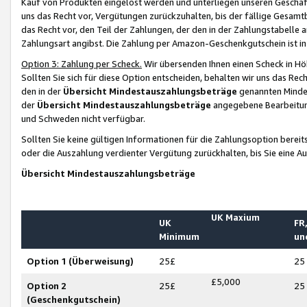
Kauf von Produkten eingelöst werden und unterliegen unseren Geschäf
uns das Recht vor, Vergütungen zurückzuhalten, bis der fällige Gesamt
das Recht vor, den Teil der Zahlungen, der den in der Zahlungstabelle 
Zahlungsart angibst. Die Zahlung per Amazon-Geschenkgutschein ist in
Option 3: Zahlung per Scheck.
Wir übersenden Ihnen einen Scheck in Höh
Sollten Sie sich für diese Option entscheiden, behalten wir uns das Rec
den in der
Übersicht Mindestauszahlungsbeträge
genannten Mindest
der
Übersicht Mindestauszahlungsbeträge
angegebene Bearbeitung
und Schweden nicht verfügbar.
Sollten Sie keine gültigen Informationen für die Zahlungsoption bereit
oder die Auszahlung verdienter Vergütung zurückhalten, bis Sie eine A
Übersicht Mindestauszahlungsbeträge
UK Maxium
UK
FR,
Minimum
un
Option 1 (Überweisung)
25£
25
£5,000
Option 2
25£
25
(Geschenkgutschein)