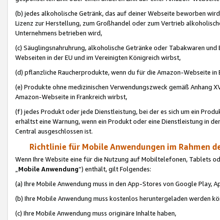
(b) jedes alkoholische Getränk, das auf deiner Webseite beworben wird
Lizenz zur Herstellung, zum Großhandel oder zum Vertrieb alkoholisch
Unternehmens betrieben wird,
(c) Säuglingsnahruhrung, alkoholische Getränke oder Tabakwaren und E
Webseiten in der EU und im Vereinigten Königreich wirbst,
(d) pflanzliche Raucherprodukte, wenn du für die Amazon-Webseite in B
(e) Produkte ohne medizinischen Verwendungszweck gemäß Anhang XVI 
Amazon-Webseite in Frankreich wirbst,
(f) jedes Produkt oder jede Dienstleistung, bei der es sich um ein Prod
erhältst eine Warnung, wenn ein Produkt oder eine Dienstleistung in de
Central ausgeschlossen ist.
Richtlinie für Mobile Anwendungen im Rahmen de
Wenn Ihre Website eine für die Nutzung auf Mobiltelefonen, Tablets 
„
Mobile Anwendung
“) enthält, gilt Folgendes:
(a) Ihre Mobile Anwendung muss in den App-Stores von Google Play, A
(b) Ihre Mobile Anwendung muss kostenlos heruntergeladen werden könn
(c) Ihre Mobile Anwendung muss originäre Inhalte haben,