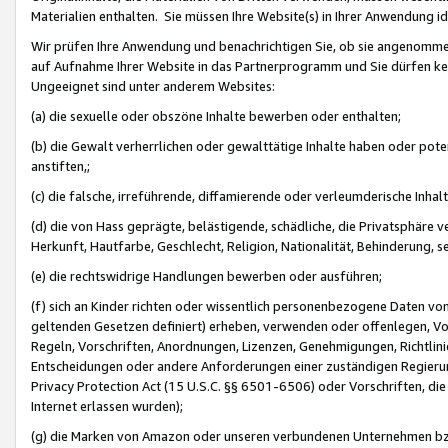
Materialien enthalten. Sie müssen Ihre Website(s) in Ihrer Anwendung ide
Wir prüfen Ihre Anwendung und benachrichtigen Sie, ob sie angenommen
auf Aufnahme Ihrer Website in das Partnerprogramm und Sie dürfen kei
Ungeeignet sind unter anderem Websites:
(a) die sexuelle oder obszöne Inhalte bewerben oder enthalten;
(b) die Gewalt verherrlichen oder gewalttätige Inhalte haben oder pot
anstiften,;
(c) die falsche, irreführende, diffamierende oder verleumderische Inha
(d) die von Hass geprägte, belästigende, schädliche, die Privatsphäre v
Herkunft, Hautfarbe, Geschlecht, Religion, Nationalität, Behinderung, 
(e) die rechtswidrige Handlungen bewerben oder ausführen;
(f) sich an Kinder richten oder wissentlich personenbezogene Daten vo
geltenden Gesetzen definiert) erheben, verwenden oder offenlegen, Vo
Regeln, Vorschriften, Anordnungen, Lizenzen, Genehmigungen, Richtlini
Entscheidungen oder andere Anforderungen einer zuständigen Regierung
Privacy Protection Act (15 U.S.C. §§ 6501-6506) oder Vorschriften, di
Internet erlassen wurden);
(g) die Marken von Amazon oder unseren verbundenen Unternehmen b