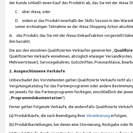
der Kunde schließt einen Kauf des Produkts ab, das Sie mit der Alexa 
C. über Alexa, oder
D. indem er das Produkt innerhalb der Skills Session in den Waren
seiner erstmaligen Teilnahme an der Alexa Shopping Action abschlie
iii. das Produkt, das Sie mit der Alexa-Einkaufsaktion vorgestellt ha
ihm bezahlt.
Die aus den einzelnen Qualifizierten Verkäufen generierten „
Qualifizi
Qualifizierten Verkäufe einnehmen, abzüglich etwaiger Versandkosten
Mehrwertsteuer), Servicegebühren, Gutschriften, Preisnachlässe, Bear
2. Ausgeschlossene Verkäufe
Unbeschadet des Vorstehenden gelten Qualifizierte Verkäufe nicht als
Vergütungskatalog für das Partnerprogramm oder andere Bestimmungen,
wir jeweils für das Partnerprogramm festlegen, einschließlich der jewe
„
Programmdokumentation
“).
Ferner gelten folgende Verkäufe, die andernfalls Qualifizierte Verkä
(a) Produktkäufe, die nach Beendigung Ihrer
Vereinbarung
erfolgen;
(b) Produktbestellungen, bei denen eine Stornierung, Rückgabe oder R