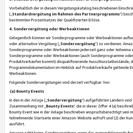
Vorbehaltlich der in diesem Vergütungskatalog beschriebenen Einschr
(„
Standardvergütung im Rahmen des Partnerprogramms
“) besc
bestimmten Prozentsatzes der Qualifizierten Erlöse.
4. Sondervergütung oder Werbeaktionen
Gelegentlich können wir Sonderprogramme oder Werbeaktionen auflegen,
oder alternative Vergütung („
Sondervergütung
”) zu verdienen. Amazo
Sonderprogramme oder Werbeaktionen jederzeit ganz oder teilweise einz
Sonderprogramme oder Werbeaktionen (auch Sonderprogramme oder We
Produktverkäufen kommt) disqualifizierende Ausschlusstatbestände, di
Programmdokumentation im Hinblick auf Produktverkäufe geltende E
Werbeaktionen.
Folgende Sondervergütungen sind derzeit verfügbar:
hier
.
(a) Bounty Events
In den in der
Anlage
(„
Sondervergütung
“) aufgeführten Ländern sind
Zusammenhang mit „
Bounty Events
“ die in dieser Ziffer 4 (a) besch
Bounty Event wie in der Anlage beschrieben anspruchsberechtigt sein mu
teilnehmende Startseite einer Amazon-Website aufruft und (2) der Kun
ausführt.
Amazon zahlt keine Sondervergütung, wenn das zugrundeliegende Boun