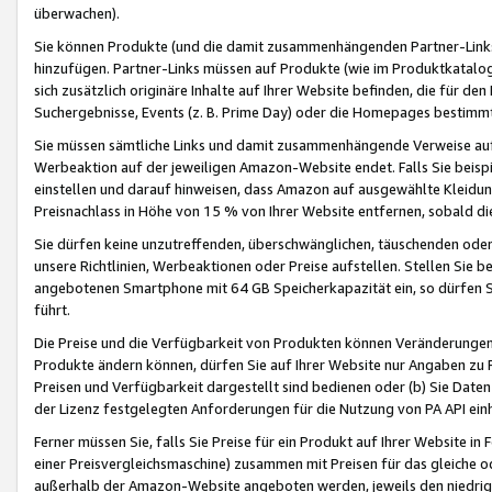
überwachen).
Sie können Produkte (und die damit zusammenhängenden Partner-Links)
hinzufügen. Partner-Links müssen auf Produkte (wie im Produktkatalog de
sich zusätzlich originäre Inhalte auf Ihrer Website befinden, die für 
Suchergebnisse, Events (z. B. Prime Day) oder die Homepages bestimmte
Sie müssen sämtliche Links und damit zusammenhängende Verweise auf z
Werbeaktion auf der jeweiligen Amazon-Website endet. Falls Sie beisp
einstellen und darauf hinweisen, dass Amazon auf ausgewählte Kleidun
Preisnachlass in Höhe von 15 % von Ihrer Website entfernen, sobald di
Sie dürfen keine unzutreffenden, überschwänglichen, täuschenden od
unsere Richtlinien, Werbeaktionen oder Preise aufstellen. Stellen Sie 
angebotenen Smartphone mit 64 GB Speicherkapazität ein, so dürfen S
führt.
Die Preise und die Verfügbarkeit von Produkten können Veränderungen 
Produkte ändern können, dürfen Sie auf Ihrer Website nur Angaben zu P
Preisen und Verfügbarkeit dargestellt sind bedienen oder (b) Sie Daten
der Lizenz festgelegten Anforderungen für die Nutzung von PA API einh
Ferner müssen Sie, falls Sie Preise für ein Produkt auf Ihrer Website in 
einer Preisvergleichsmaschine) zusammen mit Preisen für das gleiche o
außerhalb der Amazon-Website angeboten werden, jeweils den niedrigst