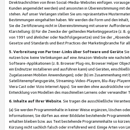
Direktnachrichten von Ihren Social-Media-Websites einfügen. vorausg
Kunden angemeldet werden) und ansonsten in Übereinstimmung mit der
stehen. Auf unser Verlangen stellen Sie uns repräsentative Mustermater
Bestimmungen eingehalten haben. Wir werden die Form und den Inhalt, di
Sie die Zertifizierung nicht in Übereinstimmung mit unserer Aufforderu
Klarstellung: (i) Für die Zwecke der geltenden Marketinggesetze (z. 
von 1991 und ähnlicher oder Nachfolgegesetze) sind Sie der „Absender“ j
Gesetze und Standards und Best Practices der Marketingbranche für 
5. Verbreitung von Partner-Links über Software und Geräte
Sie
nutzen bzw. keine Verlinkungen auf eine Amazon-Website wie nachsteh
Software-Applikationen (z. B. Browser Plug-ins, Browser Helper Objec
ein Endnutzer installieren und ausführen kann) und Geräten, einschlie
Zugelassenen Mobilen Anwendungen); oder (b) im Zusammenhang mit bzw.
Satellitenempfangsgeräte, Streaming-Video-Playern, Blu-Ray-Playern 
Viera Cast oder Vizio Internet Apps). Sie werden ohne ausdrückliche v
Entwicklung von Modellen des maschinellen Lernens oder verwandter 
6. Inhalte auf Ihrer Website
. Sie tragen die ausschließliche Verantwo
(a) Sie werden Programminhalte in keiner Weise ergänzen, löschen oder
Informationen; Sie dürfen aus einer Bilddatei bestehende Programminhal
erhalten bleiben bzw. aus Text bestehende Programminhalte so kürzen, 
Kürzung nicht sachlich falsch oder irreführend wird. Einige Arten von L