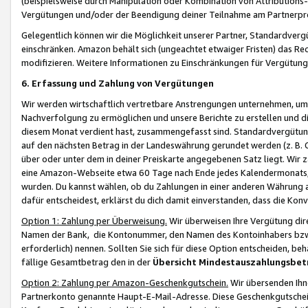
(beispielsweise durch Manipulation oder Kombination von Attributions-
Vergütungen und/oder der Beendigung deiner Teilnahme am Partnerp
Gelegentlich können wir die Möglichkeit unserer Partner, Standardv
einschränken. Amazon behält sich (ungeachtet etwaiger Fristen) das Re
modifizieren. Weitere Informationen zu Einschränkungen für Vergütung
6. Erfassung und Zahlung von Vergütungen
Wir werden wirtschaftlich vertretbare Anstrengungen unternehmen, um 
Nachverfolgung zu ermöglichen und unsere Berichte zu erstellen und di
diesem Monat verdient hast, zusammengefasst sind. Standardvergütung
auf den nächsten Betrag in der Landeswährung gerundet werden (z. B. C
über oder unter dem in deiner Preiskarte angegebenen Satz liegt. Wir
eine Amazon-Webseite etwa 60 Tage nach Ende jedes Kalendermonats, i
wurden. Du kannst wählen, ob du Zahlungen in einer anderen Währung
dafür entscheidest, erklärst du dich damit einverstanden, dass die K
Option 1: Zahlung per Überweisung.
Wir überweisen Ihre Vergütung dir
Namen der Bank, die Kontonummer, den Namen des Kontoinhabers bzw. a
erforderlich) nennen. Sollten Sie sich für diese Option entscheiden, be
fällige Gesamtbetrag den in der
Übersicht Mindestauszahlungsbet
Option 2: Zahlung per Amazon-Geschenkgutschein.
Wir übersenden Ihne
Partnerkonto genannte Haupt-E-Mail-Adresse. Diese Geschenkgutschei