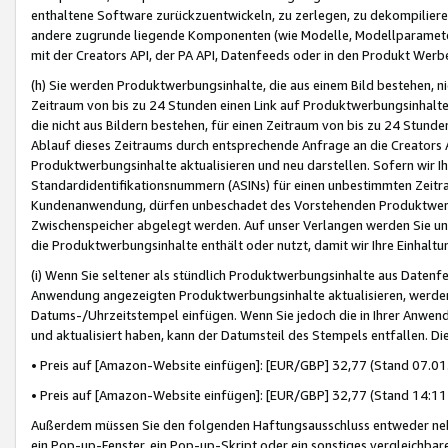
enthaltene Software zurückzuentwickeln, zu zerlegen, zu dekompilier
andere zugrunde liegende Komponenten (wie Modelle, Modellparameter
mit der Creators API, der PA API, Datenfeeds oder in den Produkt Werb
(h) Sie werden Produktwerbungsinhalte, die aus einem Bild bestehen, ni
Zeitraum von bis zu 24 Stunden einen Link auf Produktwerbungsinhalte
die nicht aus Bildern bestehen, für einen Zeitraum von bis zu 24 Stund
Ablauf dieses Zeitraums durch entsprechende Anfrage an die Creators 
Produktwerbungsinhalte aktualisieren und neu darstellen. Sofern wir Ih
Standardidentifikationsnummern (ASINs) für einen unbestimmten Zeitra
Kundenanwendung, dürfen unbeschadet des Vorstehenden Produktwerbu
Zwischenspeicher abgelegt werden. Auf unser Verlangen werden Sie un
die Produktwerbungsinhalte enthält oder nutzt, damit wir Ihre Einhalt
(i) Wenn Sie seltener als stündlich Produktwerbungsinhalte aus Datenfe
Anwendung angezeigten Produktwerbungsinhalte aktualisieren, werden 
Datums-/Uhrzeitstempel einfügen. Wenn Sie jedoch die in Ihrer Anwe
und aktualisiert haben, kann der Datumsteil des Stempels entfallen. Dies
• Preis auf [Amazon-Website einfügen]: [EUR/GBP] 32,77 (Stand 07.01.
• Preis auf [Amazon-Website einfügen]: [EUR/GBP] 32,77 (Stand 14:11 
Außerdem müssen Sie den folgenden Haftungsausschluss entweder neb
ein Pop-up-Fenster, ein Pop-up-Skript oder ein sonstiges vergleichba