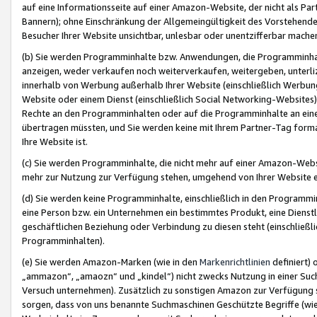
auf eine Informationsseite auf einer Amazon-Website, der nicht als Part
Bannern); ohne Einschränkung der Allgemeingültigkeit des Vorstehende
Besucher Ihrer Website unsichtbar, unlesbar oder unentzifferbar mache
(b) Sie werden Programminhalte bzw. Anwendungen, die Programminhalt
anzeigen, weder verkaufen noch weiterverkaufen, weitergeben, unterli
innerhalb von Werbung außerhalb Ihrer Website (einschließlich Werbun
Website oder einem Dienst (einschließlich Social Networking-Website
Rechte an den Programminhalten oder auf die Programminhalte an eine a
übertragen müssten, und Sie werden keine mit Ihrem Partner-Tag formati
Ihre Website ist.
(c) Sie werden Programminhalte, die nicht mehr auf einer Amazon-Websit
mehr zur Nutzung zur Verfügung stehen, umgehend von Ihrer Website e
(d) Sie werden keine Programminhalte, einschließlich in den Programmin
eine Person bzw. ein Unternehmen ein bestimmtes Produkt, eine Dienstle
geschäftlichen Beziehung oder Verbindung zu diesen steht (einschließli
Programminhalten).
(e) Sie werden Amazon-Marken (wie in den
Markenrichtlinien
definiert) 
„ammazon“, „amaozn“ und „kindel“) nicht zwecks Nutzung in einer Suc
Versuch unternehmen). Zusätzlich zu sonstigen Amazon zur Verfügung 
sorgen, dass von uns benannte Suchmaschinen Geschützte Begriffe (wie 