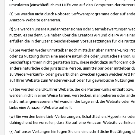
umzuleiten (einschließlich mit Hilfe von auf den Computern der Nutzer i
(s) Sie werden nicht durch Roboter, Softwareprogramme oder auf andere
Amazon-Website generieren.
(t) Sie werden unsere Kundenrezensionen oder Sternebewertungen wed
nutzen, es sei denn, Sie haben über die Creators API und die PA API e
erfüllen die in der Lizenz beschriebenen Voraussetzungen für die Nutzu
(u) Sie werden weder unmittelbar noch mittelbar über Partner-Links P
oder zu Nutzung durch eine andere natürliche oder juristische Person,
Geschäftspartnern nicht gestatten bzw. diese nicht dazu auffordern od
andere natürliche oder juristische Person, unmittelbar oder mittelbar
zu Wiederverkaufs- oder gewerblichen Zwecken (gleich welcher Art) 
auf Ihrer Website zum Wiederverkauf oder für gewerbliche Nutzungen 
(v) Sie werden die URL Ihrer Website, die die Partner-Links enthält b
werden, nicht in einer Weise tarnen, verstecken, manipulieren oder and
nicht mit angemessenem Aufwand in der Lage sind, die Website oder A
Links eine Amazon-Website aufruft.
(w) Sie werden keine Link-Verkürzungen, Schaltflächen, Hyperlinks ode
dahingehend hervorrufen, dass Sie auf eine Amazon-Website verlinken
(x) Auf unser Verlangen hin legen Sie uns eine schriftliche Bestätigung