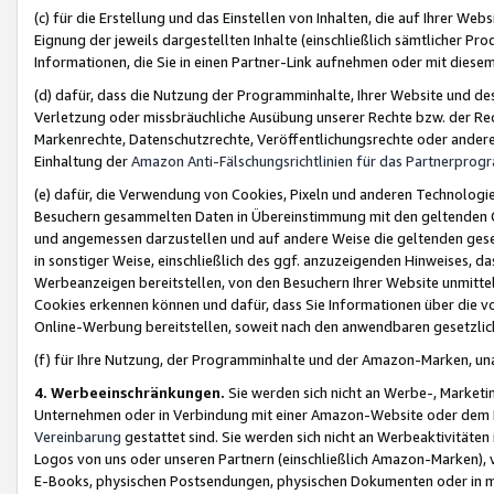
(c) für die Erstellung und das Einstellen von Inhalten, die auf Ihrer We
Eignung der jeweils dargestellten Inhalte (einschließlich sämtlicher 
Informationen, die Sie in einen Partner-Link aufnehmen oder mit diese
(d) dafür, dass die Nutzung der Programminhalte, Ihrer Website und des 
Verletzung oder missbräuchliche Ausübung unserer Rechte bzw. der Recht
Markenrechte, Datenschutzrechte, Veröffentlichungsrechte oder anderer
Einhaltung der
Amazon Anti-Fälschungsrichtlinien für das Partnerpro
(e) dafür, die Verwendung von Cookies, Pixeln und anderen Technologien
Besuchern gesammelten Daten in Übereinstimmung mit den geltenden Ge
und angemessen darzustellen und auf andere Weise die geltenden geset
in sonstiger Weise, einschließlich des ggf. anzuzeigenden Hinweises, d
Werbeanzeigen bereitstellen, von den Besuchern Ihrer Website unmitte
Cookies erkennen können und dafür, dass Sie Informationen über die v
Online-Werbung bereitstellen, soweit nach den anwendbaren gesetzlic
(f) für Ihre Nutzung, der Programminhalte und der Amazon-Marken, u
4. Werbeeinschränkungen.
Sie werden sich nicht an Werbe-, Market
Unternehmen oder in Verbindung mit einer Amazon-Website oder dem Pa
Vereinbarung
gestattet sind. Sie werden sich nicht an Werbeaktivitäten
Logos von uns oder unseren Partnern (einschließlich Amazon-Marken), 
E-Books, physischen Postsendungen, physischen Dokumenten oder in 