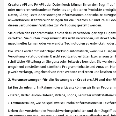
Creators API und PA API oder Datenfeeds können Ihnen den Zugriff auf D
oder mehreren verbundenen Websites angebotenen Produkte ermögliche
Daten, Bilder, Texte oder sonstigen Informationen oder Inhalte zuzugre
anwendbaren Lizenzvereinbarungen für die Creators API und PA API od
diesen verbundenen Websites zur Verfügung gestellt werden.
Sie dürfen den Programminhalt nicht dazu verwenden, geistiges Eigent
verletzen. Sie dürfen Programminhalte nicht verwenden, um direkt ode
maschinelles Lernen oder verwandte Technologien zu entwickeln oder zu
Die Lizenz endet mit sofortiger Wirkung automatisch, wenn Sie zu irg
Vergütungskatalog definiert) nicht rechtzeitig erfüllen bzw. ansonsten
schriftliche Mitteilung an Sie ganz oder teilweise beenden. Sie werden
umgehend einstellen und sämtliche Programminhalte und Amazon-Marke
jeweils verlangt, umgehend von Ihrer Website entfernen und löschen od
2. Voraussetzungen für die Nutzung der Creators API und der P
(a)
Beschreibung
. Im Rahmen dieser Lizenz können wir Ihnen Programmi
• Daten, Bilder, Audio-Dateien, Videos, Logos, Benutzerschnittstellen-
• Textmaterialien, wie beispielsweise Produktinformationen in Textfor
Neben den vorstehenden Produktwerbungsinhalten und dem Zugriff auf 
Zusammenhang mit Creators API und PA API Musterquellcodes und -bibli