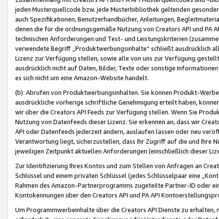
jeden Musterquellcode bzw. jede Musterbibliothek geltenden gesonder
auch Spezifikationen, Benutzerhandbücher, Anleitungen, Begleitmaterial
denen die für die ordnungsgemäße Nutzung von Creators API und PA A
technischen Anforderungen und Test- und Leistungskriterien (zusammen
verwendete Begriff „Produktwerbungsinhalte“ schließt ausdrücklich al
Lizenz zur Verfügung stellen, sowie alle von uns zur Verfügung gestel
ausdrücklich nicht auf Daten, Bilder, Texte oder sonstige Informatione
es sich nicht um eine Amazon-Website handelt.
(b) Abrufen von Produktwerbungsinhalten. Sie können Produkt-Werbein
ausdrückliche vorherige schriftliche Genehmigung erteilt haben, könn
wir über die Creators API Feeds zur Verfügung stellen. Wenn Sie Produk
Nutzung von Datenfeeds dieser Lizenz. Sie erkennen an, dass wir Creat
API oder Datenfeeds jederzeit ändern, auslaufen lassen oder neu veröffe
Verantwortung liegt, sicherzustellen, dass Ihr Zugriff auf die und Ihr
jeweiligen Zeitpunkt aktuellen Anforderungen (einschließlich dieser Liz
Zur Identifizierung Ihres Kontos und zum Stellen von Anfragen an Crea
Schlüssel und einem privaten Schlüssel (jedes Schlüsselpaar eine „Kon
Rahmen des Amazon-Partnerprogramms zugeteilte Partner-ID oder ein
Kontokennungen über den Creators API und PA API Kontoerstellungspro
Um Programmwerbeinhalte über die Creators API Dienste zu erhalten, m