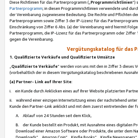
Diese Richtlinien für das Partnerprogramm („
Programmrichtlinien
“)
Partnerprogramm
; in diesen Programmrichtlinien verwendete und durch
der Vereinbarung zugewiesene Bedeutung. Die Rechte und Pflichten de
Partnerprogramm sowie Ziffer 3 der IP-Lizenz für das Partnerprogram
Einschränkung von Ziffer 6 Abs. (a) der Vereinbarung wird hiermit Fol
Partnerprogramm, die IP-Lizenz für das Partnerprogramm oder Ziffer 1
gegen die Vereinbarung.
Vergütungskatalog für das 
1. Qualifizierte Verkäufe und Qualifizierte Umsätze
„
Qualifizierte Verkäufe
“ werden von uns mit den in Ziffer 3 diese
(vorbehaltlich der in diesem Vergütungskatalog beschriebenen Ausnah
(a) Partner- Link auf Ihrer Site
:
i. ein Kunde durch Anklicken eines auf Ihrer Website platzierten Part
ii. während einer einzigen Internetsitzung eines der nachstehend unter (i)
Kunde den Partner-Link anklickt und mit dem zuerst eintretenden der f
A. Ablauf von 24 Stunden seit dem Klick,
B. der Kunde bestellt ein Produkt, mit Ausnahme eines digitalen P
Download einer Amazon Software oder Produkte, die unter dem N
Downloads“, „Amazon Coin“, „Kindle Books“, „Kindle Newspapers“, „