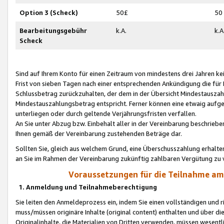
Option 3 (Scheck)
50£
50
Bearbeitungsgebühr
k.A.
k.A
Scheck
Sind auf Ihrem Konto für einen Zeitraum von mindestens drei Jahren kein
Frist von sieben Tagen nach einer entsprechenden Ankündigung die für
Schlussbetrag zurückzuhalten, der dem in der Übersicht Mindestausz
Mindestauszahlungsbetrag entspricht. Ferner können eine etwaig aufg
unterliegen oder durch geltende Verjährungsfristen verfallen.
An Sie unter Abzug bzw. Einbehalt aller in der Vereinbarung beschrieb
Ihnen gemäß der Vereinbarung zustehenden Beträge dar.
Sollten Sie, gleich aus welchem Grund, eine Überschusszahlung erhalte
an Sie im Rahmen der Vereinbarung zukünftig zahlbaren Vergütung zu 
Voraussetzungen für die Teilnahme a
1. Anmeldung und Teilnahmeberechtigung
Sie leiten den Anmeldeprozess ein, indem Sie einen vollständigen und 
muss/müssen originäre Inhalte (original content) enthalten und über d
Originalinhalte, die Materialien von Dritten verwenden, müssen wese