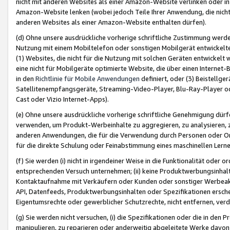
nicht mit anderen Websites als einer Amazon-Website verlinken oder i
Amazon-Website lenken (wobei jedoch Teile Ihrer Anwendung, die nich
anderen Websites als einer Amazon-Website enthalten dürfen).
(d) Ohne unsere ausdrückliche vorherige schriftliche Zustimmung werd
Nutzung mit einem Mobiltelefon oder sonstigen Mobilgerät entwickelt
(1) Websites, die nicht für die Nutzung mit solchen Geräten entwickelt
eine nicht für Mobilgeräte optimierte Website, die über einen Interne
in den
Richtlinie für Mobile Anwendungen
definiert, oder (3) Beistellge
Satellitenempfangsgeräte, Streaming-Video-Player, Blu-Ray-Player ode
Cast oder Vizio Internet-Apps).
(e) Ohne unsere ausdrückliche vorherige schriftliche Genehmigung dürfe
verwenden, um Produkt-Werbeinhalte zu aggregieren, zu analysieren, 
anderen Anwendungen, die für die Verwendung durch Personen oder Or
für die direkte Schulung oder Feinabstimmung eines maschinellen Lern
(f) Sie werden (i) nicht in irgendeiner Weise in die Funktionalität ode
entsprechenden Versuch unternehmen; (ii) keine Produktwerbungsinha
Kontaktaufnahme mit Verkäufern oder Kunden oder sonstiger Werbeaktiv
API, Datenfeeds, Produktwerbungsinhalten oder Spezifikationen erschei
Eigentumsrechte oder gewerblicher Schutzrechte, nicht entfernen, verd
(g) Sie werden nicht versuchen, (i) die Spezifikationen oder die in de
manipulieren, zu reparieren oder anderweitig abgeleitete Werke davon z