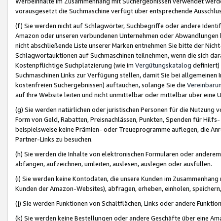
Werbeinhalte im Zusammenhang mit Suchergebnissen verwendet werden,
vorausgesetzt die Suchmaschine verfügt über entsprechende Ausschlu
(f) Sie werden nicht auf Schlagwörter, Suchbegriffe oder andere Ident
Amazon oder unseren verbundenen Unternehmen oder Abwandlungen bzw
nicht abschließende Liste unserer Marken entnehmen Sie bitte der Nich
Schlagwortauktionen auf Suchmaschinen teilnehmen, wenn die sich da
Kostenpflichtige Suchplatzierung (wie im
Vergütungskatalog
definiert
Suchmaschinen Links zur Verfügung stellen, damit Sie bei allgemeinen I
kostenfreien Suchergebnissen) auftauchen, solange Sie die
Vereinbaru
auf Ihre Website leiten und nicht unmittelbar oder mittelbar über eine
(g) Sie werden natürlichen oder juristischen Personen für die Nutzung 
Form von Geld, Rabatten, Preisnachlässen, Punkten, Spenden für Hilfs
beispielsweise keine Prämien- oder Treueprogramme auflegen, die Anrei
Partner-Links zu besuchen.
(h) Sie werden die Inhalte von elektronischen Formularen oder anderem M
abfangen, aufzeichnen, umleiten, auslesen, auslegen oder ausfüllen.
(i) Sie werden keine Kontodaten, die unsere Kunden im Zusammenhang 
Kunden der Amazon-Websites), abfragen, erheben, einholen, speichern,
(j) Sie werden Funktionen von Schaltflächen, Links oder andere Funkti
(k) Sie werden keine Bestellungen oder andere Geschäfte über eine Ama