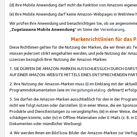
(d) Ihre Mobile Anwendung darf nicht die Funktion von Amazons eige
(e) Ihre Mobile Anwendung darf keine Amazon-Webpages in WebView 
Wir prüfen Ihre Anwendung und benachrichtigen Sie, ob sie angenomm
„
Zugelassene Mobile Anwendung
“ im Sinne der
Vereinbarung
.
Markenrichtlinien für das 
Diese Richtlinien gelten für die Nutzung der Marken, die wir Ihnen als 
müssen jederzeit strikt eingehalten werden, und jede Nutzung der Ama
Lizenzen bezüglich Ihrer Nutzung der Amazon-Marken.
1. SIE DÜRFEN DIE AMAZON-MARKEN AUSSCHLIESSLICH DURCH DARS
AUF EINER AMAZON-WEBSITE MITTELS EINES ENTSPRECHENDEN PART
2. Ihre Nutzung der Amazon-Marken muss (i) im Einklang mit der aktuells
Programmdokumentation (wie im
Vergütungskatalog
definiert) erfolg
3. Sie dürfen die Amazon-Marken ausschließlich für den in der Progr
nicht wie folgt nutzen oder darstellen: (i) in einer Weise, die ein Spo
Produkte und Dienstleistungen zu verunglimpfen, (iii) in einer Weise
schädigen könnte, oder (iv) in Offline-Materialien oder E-Mails (z. B.
Dokumenten oder mündlicher Werbung).
4. Wir werden Ihnen ein Bild bzw. Bilder der Amazon-Marken zur Verfüg