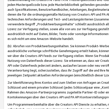
jeden Musterquellcode bzw. jede Musterbibliothek geltenden gesonder
auch Spezifikationen, Benutzerhandbücher, Anleitungen, Begleitmaterial
denen die für die ordnungsgemäße Nutzung von Creators API und PA A
technischen Anforderungen und Test- und Leistungskriterien (zusammen
verwendete Begriff „Produktwerbungsinhalte“ schließt ausdrücklich al
Lizenz zur Verfügung stellen, sowie alle von uns zur Verfügung gestel
ausdrücklich nicht auf Daten, Bilder, Texte oder sonstige Informatione
es sich nicht um eine Amazon-Website handelt.
(b) Abrufen von Produktwerbungsinhalten. Sie können Produkt-Werbein
ausdrückliche vorherige schriftliche Genehmigung erteilt haben, könn
wir über die Creators API Feeds zur Verfügung stellen. Wenn Sie Produk
Nutzung von Datenfeeds dieser Lizenz. Sie erkennen an, dass wir Creat
API oder Datenfeeds jederzeit ändern, auslaufen lassen oder neu veröffe
Verantwortung liegt, sicherzustellen, dass Ihr Zugriff auf die und Ihr
jeweiligen Zeitpunkt aktuellen Anforderungen (einschließlich dieser Liz
Zur Identifizierung Ihres Kontos und zum Stellen von Anfragen an Crea
Schlüssel und einem privaten Schlüssel (jedes Schlüsselpaar eine „Kon
Rahmen des Amazon-Partnerprogramms zugeteilte Partner-ID oder ein
Kontokennungen über den Creators API und PA API Kontoerstellungspro
Um Programmwerbeinhalte über die Creators API Dienste zu erhalten, m