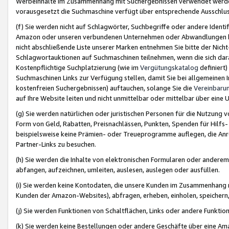
Werbeinhalte im Zusammenhang mit Suchergebnissen verwendet werden,
vorausgesetzt die Suchmaschine verfügt über entsprechende Ausschlu
(f) Sie werden nicht auf Schlagwörter, Suchbegriffe oder andere Ident
Amazon oder unseren verbundenen Unternehmen oder Abwandlungen bzw
nicht abschließende Liste unserer Marken entnehmen Sie bitte der Nich
Schlagwortauktionen auf Suchmaschinen teilnehmen, wenn die sich da
Kostenpflichtige Suchplatzierung (wie im
Vergütungskatalog
definiert
Suchmaschinen Links zur Verfügung stellen, damit Sie bei allgemeinen I
kostenfreien Suchergebnissen) auftauchen, solange Sie die
Vereinbaru
auf Ihre Website leiten und nicht unmittelbar oder mittelbar über eine
(g) Sie werden natürlichen oder juristischen Personen für die Nutzung 
Form von Geld, Rabatten, Preisnachlässen, Punkten, Spenden für Hilfs
beispielsweise keine Prämien- oder Treueprogramme auflegen, die Anrei
Partner-Links zu besuchen.
(h) Sie werden die Inhalte von elektronischen Formularen oder anderem M
abfangen, aufzeichnen, umleiten, auslesen, auslegen oder ausfüllen.
(i) Sie werden keine Kontodaten, die unsere Kunden im Zusammenhang 
Kunden der Amazon-Websites), abfragen, erheben, einholen, speichern,
(j) Sie werden Funktionen von Schaltflächen, Links oder andere Funkti
(k) Sie werden keine Bestellungen oder andere Geschäfte über eine Ama