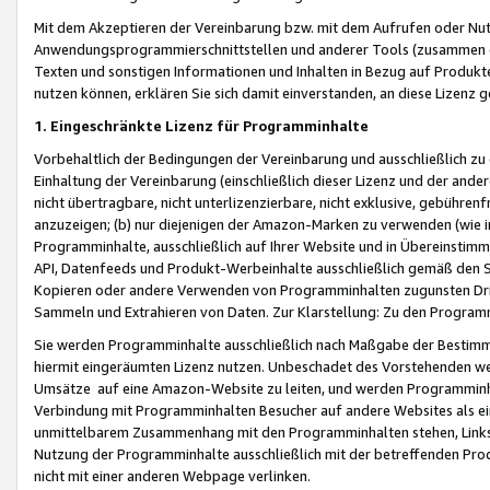
Mit dem Akzeptieren der Vereinbarung bzw. mit dem Aufrufen oder Nutz
Anwendungsprogrammierschnittstellen und anderer Tools (zusammen die
Texten und sonstigen Informationen und Inhalten in Bezug auf Produkte
nutzen können, erklären Sie sich damit einverstanden, an diese Lizenz 
1. Eingeschränkte Lizenz für Programminhalte
Vorbehaltlich der Bedingungen der Vereinbarung und ausschließlich z
Einhaltung der Vereinbarung (einschließlich dieser Lizenz und der ande
nicht übertragbare, nicht unterlizenzierbare, nicht exklusive, gebühren
anzuzeigen; (b) nur diejenigen der Amazon-Marken zu verwenden (wie in 
Programminhalte, ausschließlich auf Ihrer Website und in Übereinstimmu
API, Datenfeeds und Produkt-Werbeinhalte ausschließlich gemäß den Spe
Kopieren oder andere Verwenden von Programminhalten zugunsten Dri
Sammeln und Extrahieren von Daten. Zur Klarstellung: Zu den Program
Sie werden Programminhalte ausschließlich nach Maßgabe der Besti
hiermit eingeräumten Lizenz nutzen. Unbeschadet des Vorstehenden we
Umsätze auf eine Amazon-Website zu leiten, und werden Programminhal
Verbindung mit Programminhalten Besucher auf andere Websites als ein
unmittelbarem Zusammenhang mit den Programminhalten stehen, Links z
Nutzung der Programminhalte ausschließlich mit der betreffenden Pr
nicht mit einer anderen Webpage verlinken.