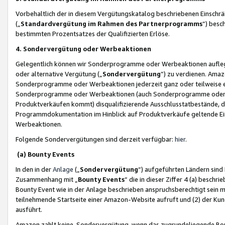
Vorbehaltlich der in diesem Vergütungskatalog beschriebenen Einschr
(„
Standardvergütung im Rahmen des Partnerprogramms
“) besc
bestimmten Prozentsatzes der Qualifizierten Erlöse.
4. Sondervergütung oder Werbeaktionen
Gelegentlich können wir Sonderprogramme oder Werbeaktionen auflegen,
oder alternative Vergütung („
Sondervergütung
”) zu verdienen. Amazo
Sonderprogramme oder Werbeaktionen jederzeit ganz oder teilweise einz
Sonderprogramme oder Werbeaktionen (auch Sonderprogramme oder We
Produktverkäufen kommt) disqualifizierende Ausschlusstatbestände, di
Programmdokumentation im Hinblick auf Produktverkäufe geltende E
Werbeaktionen.
Folgende Sondervergütungen sind derzeit verfügbar:
hier
.
(a) Bounty Events
In den in der
Anlage
(„
Sondervergütung
“) aufgeführten Ländern sind
Zusammenhang mit „
Bounty Events
“ die in dieser Ziffer 4 (a) besch
Bounty Event wie in der Anlage beschrieben anspruchsberechtigt sein mu
teilnehmende Startseite einer Amazon-Website aufruft und (2) der Kun
ausführt.
Amazon zahlt keine Sondervergütung, wenn das zugrundeliegende Boun