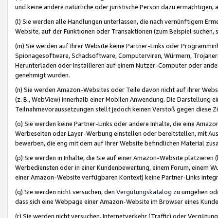
und keine andere natürliche oder juristische Person dazu ermächtigen, a
(l) Sie werden alle Handlungen unterlassen, die nach vernünftigem Erme
Website, auf der Funktionen oder Transaktionen (zum Beispiel suchen, s
(m) Sie werden auf Ihrer Website keine Partner-Links oder Programmin
Spionagesoftware, Schadsoftware, Computerviren, Würmern, Trojaner
Herunterladen oder Installieren auf einem Nutzer-Computer oder ande
genehmigt wurden.
(n) Sie werden Amazon-Websites oder Teile davon nicht auf Ihrer Websi
(z. B., WebView) innerhalb einer Mobilen Anwendung. Die Darstellung ein
Teilnahmevoraussetzungen stellt jedoch keinen Verstoß gegen diese Zif
(o) Sie werden keine Partner-Links oder andere Inhalte, die eine Am
Werbeseiten oder Layer-Werbung einstellen oder bereitstellen, mit Au
bewerben, die eng mit dem auf Ihrer Website befindlichen Material z
(p) Sie werden in Inhalte, die Sie auf einer Amazon-Website platzier
Werbediensten oder in einer Kundenbewertung, einem Forum, einem Wun
einer Amazon-Website verfügbaren Kontext) keine Partner-Links integr
(q) Sie werden nicht versuchen, den
Vergütungskatalog
zu umgehen oder
dass sich eine Webpage einer Amazon-Website im Browser eines Kunden 
(r) Sie werden nicht versuchen, Internetverkehr (Traffic) oder Vergü