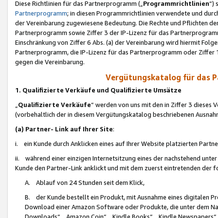
Diese Richtlinien für das Partnerprogramm („
Programmrichtlinien
“)
Partnerprogramm
; in diesen Programmrichtlinien verwendete und durch
der Vereinbarung zugewiesene Bedeutung. Die Rechte und Pflichten de
Partnerprogramm sowie Ziffer 3 der IP-Lizenz für das Partnerprogram
Einschränkung von Ziffer 6 Abs. (a) der Vereinbarung wird hiermit Fol
Partnerprogramm, die IP-Lizenz für das Partnerprogramm oder Ziffer 1
gegen die Vereinbarung.
Vergütungskatalog für das 
1. Qualifizierte Verkäufe und Qualifizierte Umsätze
„
Qualifizierte Verkäufe
“ werden von uns mit den in Ziffer 3 diese
(vorbehaltlich der in diesem Vergütungskatalog beschriebenen Ausnah
(a) Partner- Link auf Ihrer Site
:
i. ein Kunde durch Anklicken eines auf Ihrer Website platzierten Part
ii. während einer einzigen Internetsitzung eines der nachstehend unter (i)
Kunde den Partner-Link anklickt und mit dem zuerst eintretenden der f
A. Ablauf von 24 Stunden seit dem Klick,
B. der Kunde bestellt ein Produkt, mit Ausnahme eines digitalen P
Download einer Amazon Software oder Produkte, die unter dem N
Downloads“, „Amazon Coin“, „Kindle Books“, „Kindle Newspapers“, „