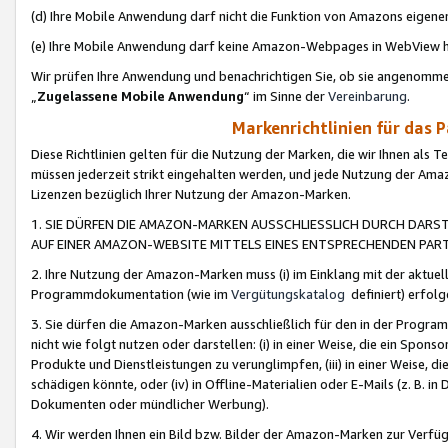
(d) Ihre Mobile Anwendung darf nicht die Funktion von Amazons eige
(e) Ihre Mobile Anwendung darf keine Amazon-Webpages in WebView 
Wir prüfen Ihre Anwendung und benachrichtigen Sie, ob sie angenomm
„
Zugelassene Mobile Anwendung
“ im Sinne der
Vereinbarung
.
Markenrichtlinien für das 
Diese Richtlinien gelten für die Nutzung der Marken, die wir Ihnen als 
müssen jederzeit strikt eingehalten werden, und jede Nutzung der Ama
Lizenzen bezüglich Ihrer Nutzung der Amazon-Marken.
1. SIE DÜRFEN DIE AMAZON-MARKEN AUSSCHLIESSLICH DURCH DARS
AUF EINER AMAZON-WEBSITE MITTELS EINES ENTSPRECHENDEN PART
2. Ihre Nutzung der Amazon-Marken muss (i) im Einklang mit der aktuells
Programmdokumentation (wie im
Vergütungskatalog
definiert) erfolg
3. Sie dürfen die Amazon-Marken ausschließlich für den in der Progr
nicht wie folgt nutzen oder darstellen: (i) in einer Weise, die ein Spo
Produkte und Dienstleistungen zu verunglimpfen, (iii) in einer Weise
schädigen könnte, oder (iv) in Offline-Materialien oder E-Mails (z. B.
Dokumenten oder mündlicher Werbung).
4. Wir werden Ihnen ein Bild bzw. Bilder der Amazon-Marken zur Verfüg