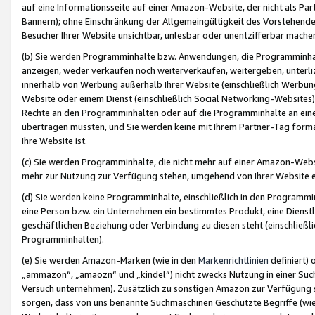
auf eine Informationsseite auf einer Amazon-Website, der nicht als Part
Bannern); ohne Einschränkung der Allgemeingültigkeit des Vorstehende
Besucher Ihrer Website unsichtbar, unlesbar oder unentzifferbar mache
(b) Sie werden Programminhalte bzw. Anwendungen, die Programminhalt
anzeigen, weder verkaufen noch weiterverkaufen, weitergeben, unterli
innerhalb von Werbung außerhalb Ihrer Website (einschließlich Werbun
Website oder einem Dienst (einschließlich Social Networking-Website
Rechte an den Programminhalten oder auf die Programminhalte an eine a
übertragen müssten, und Sie werden keine mit Ihrem Partner-Tag formati
Ihre Website ist.
(c) Sie werden Programminhalte, die nicht mehr auf einer Amazon-Websit
mehr zur Nutzung zur Verfügung stehen, umgehend von Ihrer Website e
(d) Sie werden keine Programminhalte, einschließlich in den Programmin
eine Person bzw. ein Unternehmen ein bestimmtes Produkt, eine Dienstle
geschäftlichen Beziehung oder Verbindung zu diesen steht (einschließli
Programminhalten).
(e) Sie werden Amazon-Marken (wie in den
Markenrichtlinien
definiert) 
„ammazon“, „amaozn“ und „kindel“) nicht zwecks Nutzung in einer Suc
Versuch unternehmen). Zusätzlich zu sonstigen Amazon zur Verfügung 
sorgen, dass von uns benannte Suchmaschinen Geschützte Begriffe (wie 