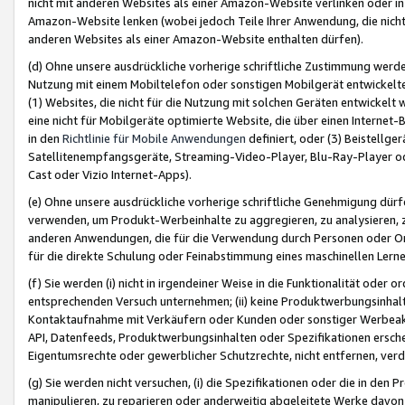
nicht mit anderen Websites als einer Amazon-Website verlinken oder i
Amazon-Website lenken (wobei jedoch Teile Ihrer Anwendung, die nich
anderen Websites als einer Amazon-Website enthalten dürfen).
(d) Ohne unsere ausdrückliche vorherige schriftliche Zustimmung werd
Nutzung mit einem Mobiltelefon oder sonstigen Mobilgerät entwickelt
(1) Websites, die nicht für die Nutzung mit solchen Geräten entwickelt
eine nicht für Mobilgeräte optimierte Website, die über einen Interne
in den
Richtlinie für Mobile Anwendungen
definiert, oder (3) Beistellge
Satellitenempfangsgeräte, Streaming-Video-Player, Blu-Ray-Player ode
Cast oder Vizio Internet-Apps).
(e) Ohne unsere ausdrückliche vorherige schriftliche Genehmigung dürfe
verwenden, um Produkt-Werbeinhalte zu aggregieren, zu analysieren, 
anderen Anwendungen, die für die Verwendung durch Personen oder Or
für die direkte Schulung oder Feinabstimmung eines maschinellen Lern
(f) Sie werden (i) nicht in irgendeiner Weise in die Funktionalität ode
entsprechenden Versuch unternehmen; (ii) keine Produktwerbungsinha
Kontaktaufnahme mit Verkäufern oder Kunden oder sonstiger Werbeaktiv
API, Datenfeeds, Produktwerbungsinhalten oder Spezifikationen erschei
Eigentumsrechte oder gewerblicher Schutzrechte, nicht entfernen, verd
(g) Sie werden nicht versuchen, (i) die Spezifikationen oder die in de
manipulieren, zu reparieren oder anderweitig abgeleitete Werke davon z