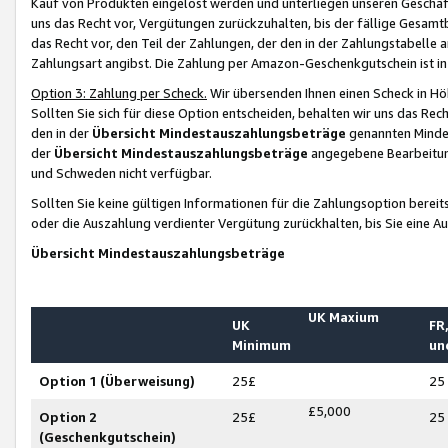
Kauf von Produkten eingelöst werden und unterliegen unseren Geschäf
uns das Recht vor, Vergütungen zurückzuhalten, bis der fällige Gesamt
das Recht vor, den Teil der Zahlungen, der den in der Zahlungstabelle 
Zahlungsart angibst. Die Zahlung per Amazon-Geschenkgutschein ist in
Option 3: Zahlung per Scheck.
Wir übersenden Ihnen einen Scheck in Höh
Sollten Sie sich für diese Option entscheiden, behalten wir uns das Rec
den in der
Übersicht Mindestauszahlungsbeträge
genannten Mindest
der
Übersicht Mindestauszahlungsbeträge
angegebene Bearbeitung
und Schweden nicht verfügbar.
Sollten Sie keine gültigen Informationen für die Zahlungsoption bereit
oder die Auszahlung verdienter Vergütung zurückhalten, bis Sie eine A
Übersicht Mindestauszahlungsbeträge
UK Maxium
UK
FR,
Minimum
un
Option 1 (Überweisung)
25£
25
£5,000
Option 2
25£
25
(Geschenkgutschein)