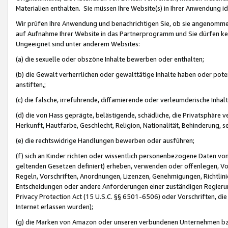
Materialien enthalten. Sie müssen Ihre Website(s) in Ihrer Anwendung ide
Wir prüfen Ihre Anwendung und benachrichtigen Sie, ob sie angenommen
auf Aufnahme Ihrer Website in das Partnerprogramm und Sie dürfen kei
Ungeeignet sind unter anderem Websites:
(a) die sexuelle oder obszöne Inhalte bewerben oder enthalten;
(b) die Gewalt verherrlichen oder gewalttätige Inhalte haben oder pot
anstiften,;
(c) die falsche, irreführende, diffamierende oder verleumderische Inha
(d) die von Hass geprägte, belästigende, schädliche, die Privatsphäre v
Herkunft, Hautfarbe, Geschlecht, Religion, Nationalität, Behinderung, 
(e) die rechtswidrige Handlungen bewerben oder ausführen;
(f) sich an Kinder richten oder wissentlich personenbezogene Daten vo
geltenden Gesetzen definiert) erheben, verwenden oder offenlegen, Vo
Regeln, Vorschriften, Anordnungen, Lizenzen, Genehmigungen, Richtlini
Entscheidungen oder andere Anforderungen einer zuständigen Regierung
Privacy Protection Act (15 U.S.C. §§ 6501-6506) oder Vorschriften, di
Internet erlassen wurden);
(g) die Marken von Amazon oder unseren verbundenen Unternehmen b