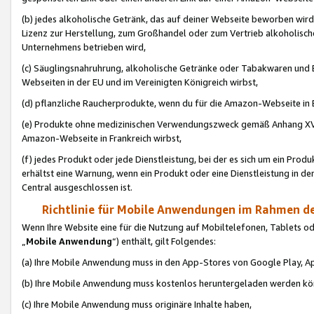
(b) jedes alkoholische Getränk, das auf deiner Webseite beworben wird
Lizenz zur Herstellung, zum Großhandel oder zum Vertrieb alkoholisch
Unternehmens betrieben wird,
(c) Säuglingsnahruhrung, alkoholische Getränke oder Tabakwaren und E
Webseiten in der EU und im Vereinigten Königreich wirbst,
(d) pflanzliche Raucherprodukte, wenn du für die Amazon-Webseite in B
(e) Produkte ohne medizinischen Verwendungszweck gemäß Anhang XVI 
Amazon-Webseite in Frankreich wirbst,
(f) jedes Produkt oder jede Dienstleistung, bei der es sich um ein Prod
erhältst eine Warnung, wenn ein Produkt oder eine Dienstleistung in de
Central ausgeschlossen ist.
Richtlinie für Mobile Anwendungen im Rahmen de
Wenn Ihre Website eine für die Nutzung auf Mobiltelefonen, Tablets 
„
Mobile Anwendung
“) enthält, gilt Folgendes:
(a) Ihre Mobile Anwendung muss in den App-Stores von Google Play, A
(b) Ihre Mobile Anwendung muss kostenlos heruntergeladen werden könn
(c) Ihre Mobile Anwendung muss originäre Inhalte haben,