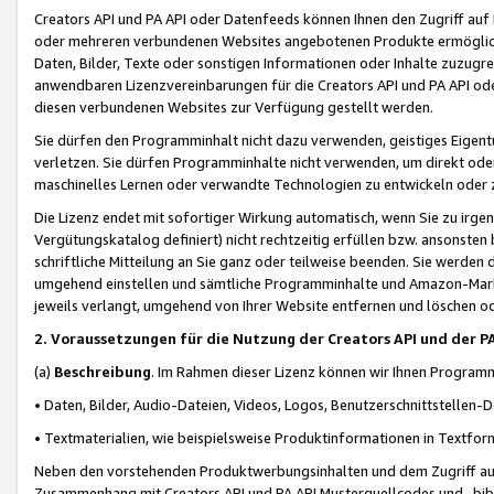
Creators API und PA API oder Datenfeeds können Ihnen den Zugriff auf D
oder mehreren verbundenen Websites angebotenen Produkte ermögliche
Daten, Bilder, Texte oder sonstigen Informationen oder Inhalte zuzugre
anwendbaren Lizenzvereinbarungen für die Creators API und PA API od
diesen verbundenen Websites zur Verfügung gestellt werden.
Sie dürfen den Programminhalt nicht dazu verwenden, geistiges Eigent
verletzen. Sie dürfen Programminhalte nicht verwenden, um direkt ode
maschinelles Lernen oder verwandte Technologien zu entwickeln oder zu
Die Lizenz endet mit sofortiger Wirkung automatisch, wenn Sie zu irg
Vergütungskatalog definiert) nicht rechtzeitig erfüllen bzw. ansonsten
schriftliche Mitteilung an Sie ganz oder teilweise beenden. Sie werden
umgehend einstellen und sämtliche Programminhalte und Amazon-Marke
jeweils verlangt, umgehend von Ihrer Website entfernen und löschen od
2. Voraussetzungen für die Nutzung der Creators API und der P
(a)
Beschreibung
. Im Rahmen dieser Lizenz können wir Ihnen Programmi
• Daten, Bilder, Audio-Dateien, Videos, Logos, Benutzerschnittstellen-
• Textmaterialien, wie beispielsweise Produktinformationen in Textfor
Neben den vorstehenden Produktwerbungsinhalten und dem Zugriff auf 
Zusammenhang mit Creators API und PA API Musterquellcodes und -bibli