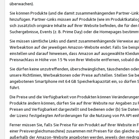
überwachen).
Sie können Produkte (und die damit zusammenhängenden Partner-Links)
hinzufügen. Partner-Links müssen auf Produkte (wie im Produktkatalog de
sich zusätzlich originäre Inhalte auf Ihrer Website befinden, die für 
Suchergebnisse, Events (z. B. Prime Day) oder die Homepages bestimmte
Sie müssen sämtliche Links und damit zusammenhängende Verweise auf z
Werbeaktion auf der jeweiligen Amazon-Website endet. Falls Sie beisp
einstellen und darauf hinweisen, dass Amazon auf ausgewählte Kleidun
Preisnachlass in Höhe von 15 % von Ihrer Website entfernen, sobald di
Sie dürfen keine unzutreffenden, überschwänglichen, täuschenden od
unsere Richtlinien, Werbeaktionen oder Preise aufstellen. Stellen Sie 
angebotenen Smartphone mit 64 GB Speicherkapazität ein, so dürfen S
führt.
Die Preise und die Verfügbarkeit von Produkten können Veränderungen 
Produkte ändern können, dürfen Sie auf Ihrer Website nur Angaben zu P
Preisen und Verfügbarkeit dargestellt sind bedienen oder (b) Sie Daten
der Lizenz festgelegten Anforderungen für die Nutzung von PA API einh
Ferner müssen Sie, falls Sie Preise für ein Produkt auf Ihrer Website in 
einer Preisvergleichsmaschine) zusammen mit Preisen für das gleiche o
außerhalb der Amazon-Website angeboten werden, jeweils den niedrigst