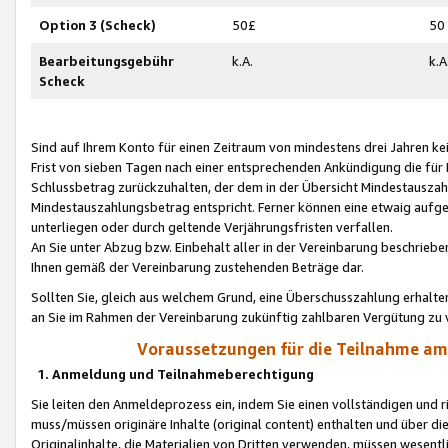
Option 3 (Scheck)
50£
50
Bearbeitungsgebühr
k.A.
k.A
Scheck
Sind auf Ihrem Konto für einen Zeitraum von mindestens drei Jahren kein
Frist von sieben Tagen nach einer entsprechenden Ankündigung die für
Schlussbetrag zurückzuhalten, der dem in der Übersicht Mindestausz
Mindestauszahlungsbetrag entspricht. Ferner können eine etwaig aufg
unterliegen oder durch geltende Verjährungsfristen verfallen.
An Sie unter Abzug bzw. Einbehalt aller in der Vereinbarung beschrieb
Ihnen gemäß der Vereinbarung zustehenden Beträge dar.
Sollten Sie, gleich aus welchem Grund, eine Überschusszahlung erhalte
an Sie im Rahmen der Vereinbarung zukünftig zahlbaren Vergütung zu 
Voraussetzungen für die Teilnahme a
1. Anmeldung und Teilnahmeberechtigung
Sie leiten den Anmeldeprozess ein, indem Sie einen vollständigen und 
muss/müssen originäre Inhalte (original content) enthalten und über d
Originalinhalte, die Materialien von Dritten verwenden, müssen wese