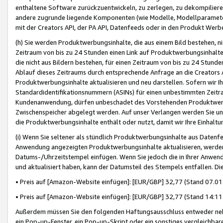
enthaltene Software zurückzuentwickeln, zu zerlegen, zu dekompilier
andere zugrunde liegende Komponenten (wie Modelle, Modellparameter
mit der Creators API, der PA API, Datenfeeds oder in den Produkt Werb
(h) Sie werden Produktwerbungsinhalte, die aus einem Bild bestehen, ni
Zeitraum von bis zu 24 Stunden einen Link auf Produktwerbungsinhalte
die nicht aus Bildern bestehen, für einen Zeitraum von bis zu 24 Stund
Ablauf dieses Zeitraums durch entsprechende Anfrage an die Creators 
Produktwerbungsinhalte aktualisieren und neu darstellen. Sofern wir Ih
Standardidentifikationsnummern (ASINs) für einen unbestimmten Zeitra
Kundenanwendung, dürfen unbeschadet des Vorstehenden Produktwerbu
Zwischenspeicher abgelegt werden. Auf unser Verlangen werden Sie un
die Produktwerbungsinhalte enthält oder nutzt, damit wir Ihre Einhalt
(i) Wenn Sie seltener als stündlich Produktwerbungsinhalte aus Datenfe
Anwendung angezeigten Produktwerbungsinhalte aktualisieren, werden 
Datums-/Uhrzeitstempel einfügen. Wenn Sie jedoch die in Ihrer Anwe
und aktualisiert haben, kann der Datumsteil des Stempels entfallen. Dies
• Preis auf [Amazon-Website einfügen]: [EUR/GBP] 32,77 (Stand 07.01.
• Preis auf [Amazon-Website einfügen]: [EUR/GBP] 32,77 (Stand 14:11 
Außerdem müssen Sie den folgenden Haftungsausschluss entweder neb
ein Pop-up-Fenster, ein Pop-up-Skript oder ein sonstiges vergleichba