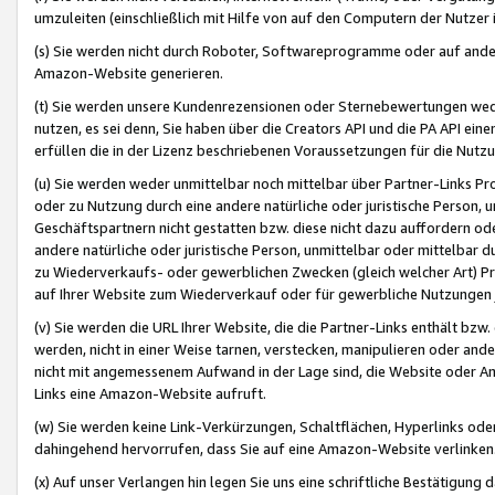
umzuleiten (einschließlich mit Hilfe von auf den Computern der Nutzer i
(s) Sie werden nicht durch Roboter, Softwareprogramme oder auf andere
Amazon-Website generieren.
(t) Sie werden unsere Kundenrezensionen oder Sternebewertungen wed
nutzen, es sei denn, Sie haben über die Creators API und die PA API e
erfüllen die in der Lizenz beschriebenen Voraussetzungen für die Nutzu
(u) Sie werden weder unmittelbar noch mittelbar über Partner-Links P
oder zu Nutzung durch eine andere natürliche oder juristische Person,
Geschäftspartnern nicht gestatten bzw. diese nicht dazu auffordern od
andere natürliche oder juristische Person, unmittelbar oder mittelbar
zu Wiederverkaufs- oder gewerblichen Zwecken (gleich welcher Art) 
auf Ihrer Website zum Wiederverkauf oder für gewerbliche Nutzungen 
(v) Sie werden die URL Ihrer Website, die die Partner-Links enthält b
werden, nicht in einer Weise tarnen, verstecken, manipulieren oder and
nicht mit angemessenem Aufwand in der Lage sind, die Website oder A
Links eine Amazon-Website aufruft.
(w) Sie werden keine Link-Verkürzungen, Schaltflächen, Hyperlinks ode
dahingehend hervorrufen, dass Sie auf eine Amazon-Website verlinken
(x) Auf unser Verlangen hin legen Sie uns eine schriftliche Bestätigung