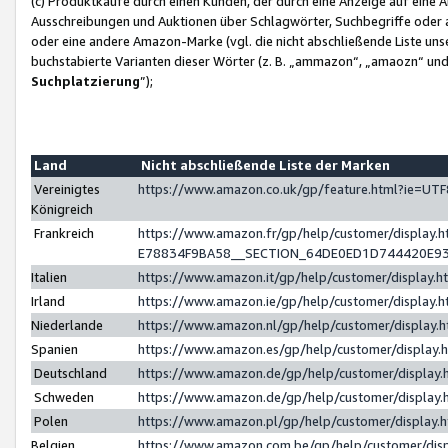
(c) Produktkäufe durch einen Kunden, der durch eine Anzeige auf eine 
Ausschreibungen und Auktionen über Schlagwörter, Suchbegriffe oder 
oder eine andere Amazon-Marke (vgl. die nicht abschließende Liste un
buchstabierte Varianten dieser Wörter (z. B. „ammazon“, „amaozn“ und „
Suchplatzierung
”);
Land
Nicht abschließende Liste der Marken
Vereinigtes
https://www.amazon.co.uk/gp/feature.html?ie=U
Königreich
Frankreich
https://www.amazon.fr/gp/help/customer/displa
E78834F9BA58__SECTION_64DE0ED1D744420E9
Italien
https://www.amazon.it/gp/help/customer/display
Irland
https://www.amazon.ie/gp/help/customer/displa
Niederlande
https://www.amazon.nl/gp/help/customer/display
Spanien
https://www.amazon.es/gp/help/customer/display
Deutschland
https://www.amazon.de/gp/help/customer/displa
Schweden
https://www.amazon.de/gp/help/customer/displa
Polen
https://www.amazon.pl/gp/help/customer/display
Belgien
https://www.amazon.com.be/gp/help/customer/d