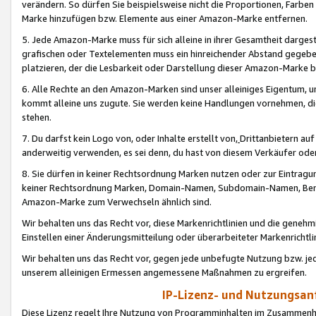
verändern. So dürfen Sie beispielsweise nicht die Proportionen, Farb
Marke hinzufügen bzw. Elemente aus einer Amazon-Marke entfernen.
5. Jede Amazon-Marke muss für sich alleine in ihrer Gesamtheit darge
grafischen oder Textelementen muss ein hinreichender Abstand gegebe
platzieren, der die Lesbarkeit oder Darstellung dieser Amazon-Marke b
6. Alle Rechte an den Amazon-Marken sind unser alleiniges Eigentum, 
kommt alleine uns zugute. Sie werden keine Handlungen vornehmen, 
stehen.
7. Du darfst kein Logo von, oder Inhalte erstellt von,
Drittanbietern au
anderweitig verwenden, es sei denn, du hast von diesem Verkäufer oder
8. Sie dürfen in keiner Rechtsordnung Marken nutzen oder zur Eintragu
keiner Rechtsordnung Marken, Domain-Namen, Subdomain-Namen, Benu
Amazon-Marke zum Verwechseln ähnlich sind.
Wir behalten uns das Recht vor, diese Markenrichtlinien und die gene
Einstellen einer Änderungsmitteilung oder überarbeiteter Markenricht
Wir behalten uns das Recht vor, gegen jede unbefugte Nutzung bzw. jede 
unserem alleinigen Ermessen angemessene Maßnahmen zu ergreifen.
IP-Lizenz- und Nutzungsan
Diese Lizenz regelt Ihre Nutzung von Programminhalten im Zusammen