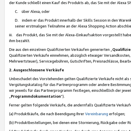
der Kunde schließt einen Kauf des Produkts ab, das Sie mit der Alexa 
C. über Alexa, oder
D. indem er das Produkt innerhalb der Skills Session in den Waren
seiner erstmaligen Teilnahme an der Alexa Shopping Action abschlie
iii. das Produkt, das Sie mit der Alexa-Einkaufsaktion vorgestellt ha
ihm bezahlt.
Die aus den einzelnen Qualifizierten Verkäufen generierten „
Qualifizi
Qualifizierten Verkäufe einnehmen, abzüglich etwaiger Versandkosten
Mehrwertsteuer), Servicegebühren, Gutschriften, Preisnachlässe, Bear
2. Ausgeschlossene Verkäufe
Unbeschadet des Vorstehenden gelten Qualifizierte Verkäufe nicht als
Vergütungskatalog für das Partnerprogramm oder andere Bestimmungen,
wir jeweils für das Partnerprogramm festlegen, einschließlich der jewe
„
Programmdokumentation
“).
Ferner gelten folgende Verkäufe, die andernfalls Qualifizierte Verkä
(a) Produktkäufe, die nach Beendigung Ihrer
Vereinbarung
erfolgen;
(b) Produktbestellungen, bei denen eine Stornierung, Rückgabe oder R