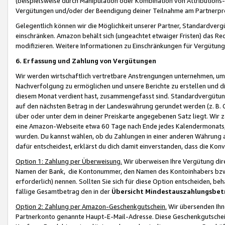
(beispielsweise durch Manipulation oder Kombination von Attributions-
Vergütungen und/oder der Beendigung deiner Teilnahme am Partnerp
Gelegentlich können wir die Möglichkeit unserer Partner, Standardv
einschränken. Amazon behält sich (ungeachtet etwaiger Fristen) das Re
modifizieren. Weitere Informationen zu Einschränkungen für Vergütung
6. Erfassung und Zahlung von Vergütungen
Wir werden wirtschaftlich vertretbare Anstrengungen unternehmen, um 
Nachverfolgung zu ermöglichen und unsere Berichte zu erstellen und di
diesem Monat verdient hast, zusammengefasst sind. Standardvergütung
auf den nächsten Betrag in der Landeswährung gerundet werden (z. B. C
über oder unter dem in deiner Preiskarte angegebenen Satz liegt. Wir
eine Amazon-Webseite etwa 60 Tage nach Ende jedes Kalendermonats, i
wurden. Du kannst wählen, ob du Zahlungen in einer anderen Währung
dafür entscheidest, erklärst du dich damit einverstanden, dass die K
Option 1: Zahlung per Überweisung.
Wir überweisen Ihre Vergütung dir
Namen der Bank, die Kontonummer, den Namen des Kontoinhabers bzw. a
erforderlich) nennen. Sollten Sie sich für diese Option entscheiden, be
fällige Gesamtbetrag den in der
Übersicht Mindestauszahlungsbet
Option 2: Zahlung per Amazon-Geschenkgutschein.
Wir übersenden Ihne
Partnerkonto genannte Haupt-E-Mail-Adresse. Diese Geschenkgutschei