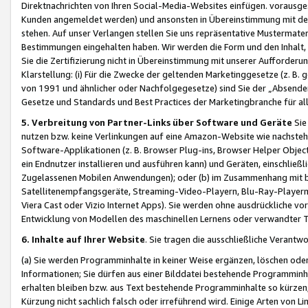
Direktnachrichten von Ihren Social-Media-Websites einfügen. vorausg
Kunden angemeldet werden) und ansonsten in Übereinstimmung mit der
stehen. Auf unser Verlangen stellen Sie uns repräsentative Mustermater
Bestimmungen eingehalten haben. Wir werden die Form und den Inhalt, di
Sie die Zertifizierung nicht in Übereinstimmung mit unserer Aufforderu
Klarstellung: (i) Für die Zwecke der geltenden Marketinggesetze (z. 
von 1991 und ähnlicher oder Nachfolgegesetze) sind Sie der „Absender“ j
Gesetze und Standards und Best Practices der Marketingbranche für 
5. Verbreitung von Partner-Links über Software und Geräte
Sie
nutzen bzw. keine Verlinkungen auf eine Amazon-Website wie nachsteh
Software-Applikationen (z. B. Browser Plug-ins, Browser Helper Objec
ein Endnutzer installieren und ausführen kann) und Geräten, einschlie
Zugelassenen Mobilen Anwendungen); oder (b) im Zusammenhang mit bzw.
Satellitenempfangsgeräte, Streaming-Video-Playern, Blu-Ray-Playern 
Viera Cast oder Vizio Internet Apps). Sie werden ohne ausdrückliche v
Entwicklung von Modellen des maschinellen Lernens oder verwandter 
6. Inhalte auf Ihrer Website
. Sie tragen die ausschließliche Verantwo
(a) Sie werden Programminhalte in keiner Weise ergänzen, löschen oder
Informationen; Sie dürfen aus einer Bilddatei bestehende Programminhal
erhalten bleiben bzw. aus Text bestehende Programminhalte so kürzen, 
Kürzung nicht sachlich falsch oder irreführend wird. Einige Arten von L