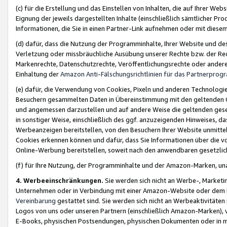
(c) für die Erstellung und das Einstellen von Inhalten, die auf Ihrer We
Eignung der jeweils dargestellten Inhalte (einschließlich sämtlicher 
Informationen, die Sie in einen Partner-Link aufnehmen oder mit diese
(d) dafür, dass die Nutzung der Programminhalte, Ihrer Website und des 
Verletzung oder missbräuchliche Ausübung unserer Rechte bzw. der Recht
Markenrechte, Datenschutzrechte, Veröffentlichungsrechte oder anderer
Einhaltung der
Amazon Anti-Fälschungsrichtlinien für das Partnerpro
(e) dafür, die Verwendung von Cookies, Pixeln und anderen Technologien
Besuchern gesammelten Daten in Übereinstimmung mit den geltenden Ge
und angemessen darzustellen und auf andere Weise die geltenden geset
in sonstiger Weise, einschließlich des ggf. anzuzeigenden Hinweises, d
Werbeanzeigen bereitstellen, von den Besuchern Ihrer Website unmitte
Cookies erkennen können und dafür, dass Sie Informationen über die v
Online-Werbung bereitstellen, soweit nach den anwendbaren gesetzlic
(f) für Ihre Nutzung, der Programminhalte und der Amazon-Marken, u
4. Werbeeinschränkungen.
Sie werden sich nicht an Werbe-, Market
Unternehmen oder in Verbindung mit einer Amazon-Website oder dem Pa
Vereinbarung
gestattet sind. Sie werden sich nicht an Werbeaktivitäten
Logos von uns oder unseren Partnern (einschließlich Amazon-Marken), 
E-Books, physischen Postsendungen, physischen Dokumenten oder in 