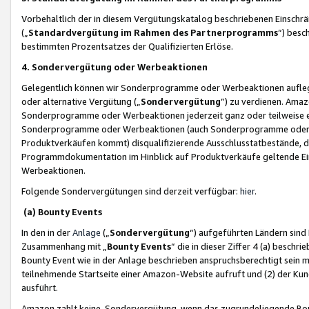
Vorbehaltlich der in diesem Vergütungskatalog beschriebenen Einschr
(„
Standardvergütung im Rahmen des Partnerprogramms
“) besc
bestimmten Prozentsatzes der Qualifizierten Erlöse.
4. Sondervergütung oder Werbeaktionen
Gelegentlich können wir Sonderprogramme oder Werbeaktionen auflegen,
oder alternative Vergütung („
Sondervergütung
”) zu verdienen. Amazo
Sonderprogramme oder Werbeaktionen jederzeit ganz oder teilweise einz
Sonderprogramme oder Werbeaktionen (auch Sonderprogramme oder We
Produktverkäufen kommt) disqualifizierende Ausschlusstatbestände, di
Programmdokumentation im Hinblick auf Produktverkäufe geltende E
Werbeaktionen.
Folgende Sondervergütungen sind derzeit verfügbar:
hier
.
(a) Bounty Events
In den in der
Anlage
(„
Sondervergütung
“) aufgeführten Ländern sind
Zusammenhang mit „
Bounty Events
“ die in dieser Ziffer 4 (a) besch
Bounty Event wie in der Anlage beschrieben anspruchsberechtigt sein mu
teilnehmende Startseite einer Amazon-Website aufruft und (2) der Kun
ausführt.
Amazon zahlt keine Sondervergütung, wenn das zugrundeliegende Boun