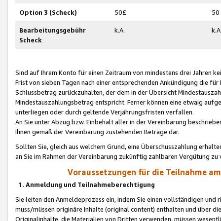
Option 3 (Scheck)
50£
50
Bearbeitungsgebühr
k.A.
k.A
Scheck
Sind auf Ihrem Konto für einen Zeitraum von mindestens drei Jahren kein
Frist von sieben Tagen nach einer entsprechenden Ankündigung die für
Schlussbetrag zurückzuhalten, der dem in der Übersicht Mindestausz
Mindestauszahlungsbetrag entspricht. Ferner können eine etwaig aufg
unterliegen oder durch geltende Verjährungsfristen verfallen.
An Sie unter Abzug bzw. Einbehalt aller in der Vereinbarung beschrieb
Ihnen gemäß der Vereinbarung zustehenden Beträge dar.
Sollten Sie, gleich aus welchem Grund, eine Überschusszahlung erhalte
an Sie im Rahmen der Vereinbarung zukünftig zahlbaren Vergütung zu 
Voraussetzungen für die Teilnahme a
1. Anmeldung und Teilnahmeberechtigung
Sie leiten den Anmeldeprozess ein, indem Sie einen vollständigen und 
muss/müssen originäre Inhalte (original content) enthalten und über d
Originalinhalte, die Materialien von Dritten verwenden, müssen wese