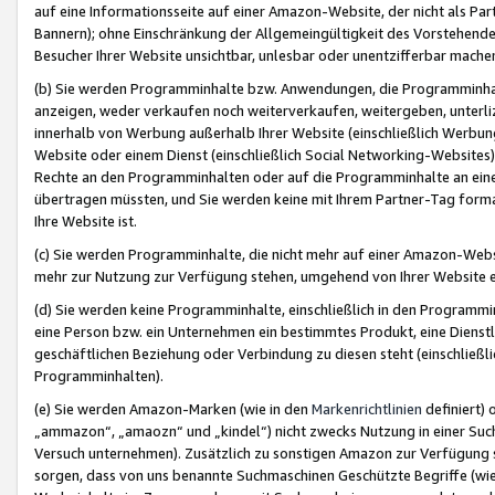
auf eine Informationsseite auf einer Amazon-Website, der nicht als Part
Bannern); ohne Einschränkung der Allgemeingültigkeit des Vorstehende
Besucher Ihrer Website unsichtbar, unlesbar oder unentzifferbar mache
(b) Sie werden Programminhalte bzw. Anwendungen, die Programminhalt
anzeigen, weder verkaufen noch weiterverkaufen, weitergeben, unterli
innerhalb von Werbung außerhalb Ihrer Website (einschließlich Werbun
Website oder einem Dienst (einschließlich Social Networking-Website
Rechte an den Programminhalten oder auf die Programminhalte an eine a
übertragen müssten, und Sie werden keine mit Ihrem Partner-Tag formati
Ihre Website ist.
(c) Sie werden Programminhalte, die nicht mehr auf einer Amazon-Websit
mehr zur Nutzung zur Verfügung stehen, umgehend von Ihrer Website e
(d) Sie werden keine Programminhalte, einschließlich in den Programmin
eine Person bzw. ein Unternehmen ein bestimmtes Produkt, eine Dienstle
geschäftlichen Beziehung oder Verbindung zu diesen steht (einschließli
Programminhalten).
(e) Sie werden Amazon-Marken (wie in den
Markenrichtlinien
definiert) 
„ammazon“, „amaozn“ und „kindel“) nicht zwecks Nutzung in einer Suc
Versuch unternehmen). Zusätzlich zu sonstigen Amazon zur Verfügung 
sorgen, dass von uns benannte Suchmaschinen Geschützte Begriffe (wie 