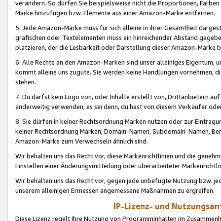
verändern. So dürfen Sie beispielsweise nicht die Proportionen, Farb
Marke hinzufügen bzw. Elemente aus einer Amazon-Marke entfernen.
5. Jede Amazon-Marke muss für sich alleine in ihrer Gesamtheit darge
grafischen oder Textelementen muss ein hinreichender Abstand gegebe
platzieren, der die Lesbarkeit oder Darstellung dieser Amazon-Marke b
6. Alle Rechte an den Amazon-Marken sind unser alleiniges Eigentum, 
kommt alleine uns zugute. Sie werden keine Handlungen vornehmen, 
stehen.
7. Du darfst kein Logo von, oder Inhalte erstellt von,
Drittanbietern au
anderweitig verwenden, es sei denn, du hast von diesem Verkäufer oder
8. Sie dürfen in keiner Rechtsordnung Marken nutzen oder zur Eintragu
keiner Rechtsordnung Marken, Domain-Namen, Subdomain-Namen, Benu
Amazon-Marke zum Verwechseln ähnlich sind.
Wir behalten uns das Recht vor, diese Markenrichtlinien und die gene
Einstellen einer Änderungsmitteilung oder überarbeiteter Markenricht
Wir behalten uns das Recht vor, gegen jede unbefugte Nutzung bzw. jede 
unserem alleinigen Ermessen angemessene Maßnahmen zu ergreifen.
IP-Lizenz- und Nutzungsan
Diese Lizenz regelt Ihre Nutzung von Programminhalten im Zusammen