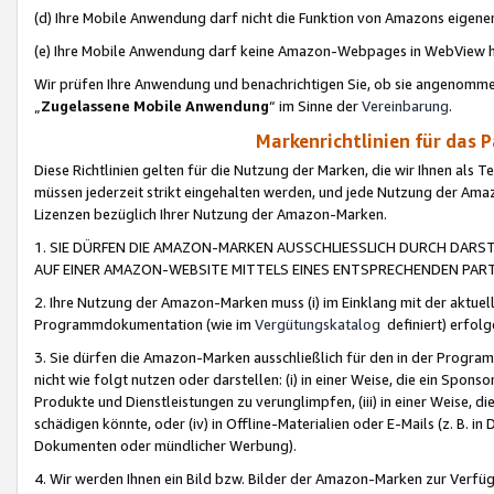
(d) Ihre Mobile Anwendung darf nicht die Funktion von Amazons eige
(e) Ihre Mobile Anwendung darf keine Amazon-Webpages in WebView 
Wir prüfen Ihre Anwendung und benachrichtigen Sie, ob sie angenomm
„
Zugelassene Mobile Anwendung
“ im Sinne der
Vereinbarung
.
Markenrichtlinien für das 
Diese Richtlinien gelten für die Nutzung der Marken, die wir Ihnen als 
müssen jederzeit strikt eingehalten werden, und jede Nutzung der Ama
Lizenzen bezüglich Ihrer Nutzung der Amazon-Marken.
1. SIE DÜRFEN DIE AMAZON-MARKEN AUSSCHLIESSLICH DURCH DARS
AUF EINER AMAZON-WEBSITE MITTELS EINES ENTSPRECHENDEN PART
2. Ihre Nutzung der Amazon-Marken muss (i) im Einklang mit der aktuells
Programmdokumentation (wie im
Vergütungskatalog
definiert) erfolg
3. Sie dürfen die Amazon-Marken ausschließlich für den in der Progr
nicht wie folgt nutzen oder darstellen: (i) in einer Weise, die ein Spo
Produkte und Dienstleistungen zu verunglimpfen, (iii) in einer Weise
schädigen könnte, oder (iv) in Offline-Materialien oder E-Mails (z. B.
Dokumenten oder mündlicher Werbung).
4. Wir werden Ihnen ein Bild bzw. Bilder der Amazon-Marken zur Verfüg