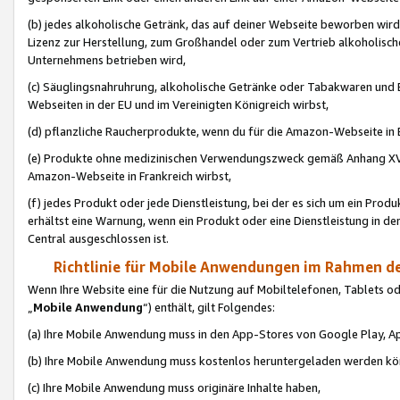
(b) jedes alkoholische Getränk, das auf deiner Webseite beworben wird
Lizenz zur Herstellung, zum Großhandel oder zum Vertrieb alkoholisch
Unternehmens betrieben wird,
(c) Säuglingsnahruhrung, alkoholische Getränke oder Tabakwaren und E
Webseiten in der EU und im Vereinigten Königreich wirbst,
(d) pflanzliche Raucherprodukte, wenn du für die Amazon-Webseite in B
(e) Produkte ohne medizinischen Verwendungszweck gemäß Anhang XVI 
Amazon-Webseite in Frankreich wirbst,
(f) jedes Produkt oder jede Dienstleistung, bei der es sich um ein Prod
erhältst eine Warnung, wenn ein Produkt oder eine Dienstleistung in de
Central ausgeschlossen ist.
Richtlinie für Mobile Anwendungen im Rahmen de
Wenn Ihre Website eine für die Nutzung auf Mobiltelefonen, Tablets 
„
Mobile Anwendung
“) enthält, gilt Folgendes:
(a) Ihre Mobile Anwendung muss in den App-Stores von Google Play, A
(b) Ihre Mobile Anwendung muss kostenlos heruntergeladen werden könn
(c) Ihre Mobile Anwendung muss originäre Inhalte haben,