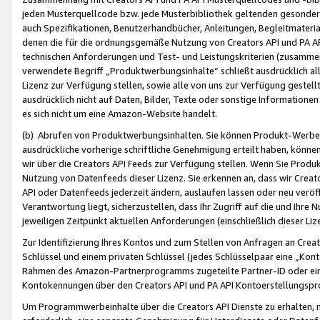
jeden Musterquellcode bzw. jede Musterbibliothek geltenden gesonder
auch Spezifikationen, Benutzerhandbücher, Anleitungen, Begleitmaterial
denen die für die ordnungsgemäße Nutzung von Creators API und PA A
technischen Anforderungen und Test- und Leistungskriterien (zusammen
verwendete Begriff „Produktwerbungsinhalte“ schließt ausdrücklich al
Lizenz zur Verfügung stellen, sowie alle von uns zur Verfügung gestel
ausdrücklich nicht auf Daten, Bilder, Texte oder sonstige Informatione
es sich nicht um eine Amazon-Website handelt.
(b) Abrufen von Produktwerbungsinhalten. Sie können Produkt-Werbein
ausdrückliche vorherige schriftliche Genehmigung erteilt haben, könn
wir über die Creators API Feeds zur Verfügung stellen. Wenn Sie Produk
Nutzung von Datenfeeds dieser Lizenz. Sie erkennen an, dass wir Creat
API oder Datenfeeds jederzeit ändern, auslaufen lassen oder neu veröffe
Verantwortung liegt, sicherzustellen, dass Ihr Zugriff auf die und Ihr
jeweiligen Zeitpunkt aktuellen Anforderungen (einschließlich dieser Liz
Zur Identifizierung Ihres Kontos und zum Stellen von Anfragen an Crea
Schlüssel und einem privaten Schlüssel (jedes Schlüsselpaar eine „Kon
Rahmen des Amazon-Partnerprogramms zugeteilte Partner-ID oder ein
Kontokennungen über den Creators API und PA API Kontoerstellungspro
Um Programmwerbeinhalte über die Creators API Dienste zu erhalten, m