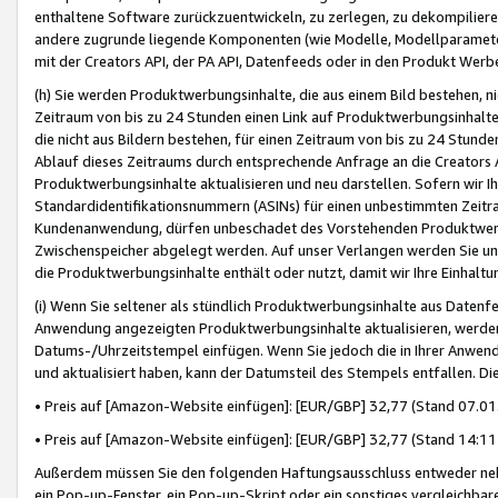
enthaltene Software zurückzuentwickeln, zu zerlegen, zu dekompilier
andere zugrunde liegende Komponenten (wie Modelle, Modellparameter
mit der Creators API, der PA API, Datenfeeds oder in den Produkt Werb
(h) Sie werden Produktwerbungsinhalte, die aus einem Bild bestehen, ni
Zeitraum von bis zu 24 Stunden einen Link auf Produktwerbungsinhalte
die nicht aus Bildern bestehen, für einen Zeitraum von bis zu 24 Stund
Ablauf dieses Zeitraums durch entsprechende Anfrage an die Creators 
Produktwerbungsinhalte aktualisieren und neu darstellen. Sofern wir Ih
Standardidentifikationsnummern (ASINs) für einen unbestimmten Zeitra
Kundenanwendung, dürfen unbeschadet des Vorstehenden Produktwerbu
Zwischenspeicher abgelegt werden. Auf unser Verlangen werden Sie un
die Produktwerbungsinhalte enthält oder nutzt, damit wir Ihre Einhalt
(i) Wenn Sie seltener als stündlich Produktwerbungsinhalte aus Datenfe
Anwendung angezeigten Produktwerbungsinhalte aktualisieren, werden 
Datums-/Uhrzeitstempel einfügen. Wenn Sie jedoch die in Ihrer Anwe
und aktualisiert haben, kann der Datumsteil des Stempels entfallen. Dies
• Preis auf [Amazon-Website einfügen]: [EUR/GBP] 32,77 (Stand 07.01.
• Preis auf [Amazon-Website einfügen]: [EUR/GBP] 32,77 (Stand 14:11 
Außerdem müssen Sie den folgenden Haftungsausschluss entweder neb
ein Pop-up-Fenster, ein Pop-up-Skript oder ein sonstiges vergleichba