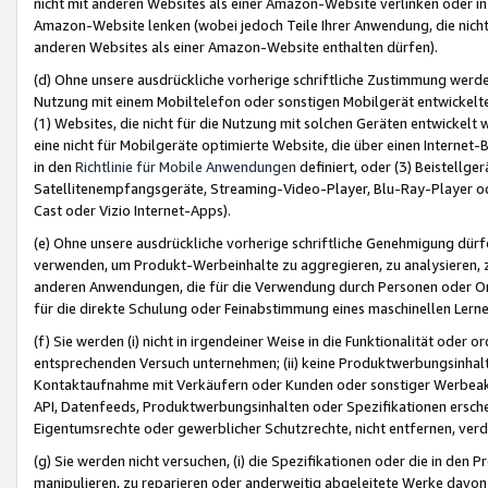
nicht mit anderen Websites als einer Amazon-Website verlinken oder i
Amazon-Website lenken (wobei jedoch Teile Ihrer Anwendung, die nich
anderen Websites als einer Amazon-Website enthalten dürfen).
(d) Ohne unsere ausdrückliche vorherige schriftliche Zustimmung werd
Nutzung mit einem Mobiltelefon oder sonstigen Mobilgerät entwickelt
(1) Websites, die nicht für die Nutzung mit solchen Geräten entwickelt
eine nicht für Mobilgeräte optimierte Website, die über einen Interne
in den
Richtlinie für Mobile Anwendungen
definiert, oder (3) Beistellge
Satellitenempfangsgeräte, Streaming-Video-Player, Blu-Ray-Player ode
Cast oder Vizio Internet-Apps).
(e) Ohne unsere ausdrückliche vorherige schriftliche Genehmigung dürfe
verwenden, um Produkt-Werbeinhalte zu aggregieren, zu analysieren, 
anderen Anwendungen, die für die Verwendung durch Personen oder Or
für die direkte Schulung oder Feinabstimmung eines maschinellen Lern
(f) Sie werden (i) nicht in irgendeiner Weise in die Funktionalität ode
entsprechenden Versuch unternehmen; (ii) keine Produktwerbungsinha
Kontaktaufnahme mit Verkäufern oder Kunden oder sonstiger Werbeaktiv
API, Datenfeeds, Produktwerbungsinhalten oder Spezifikationen erschei
Eigentumsrechte oder gewerblicher Schutzrechte, nicht entfernen, verd
(g) Sie werden nicht versuchen, (i) die Spezifikationen oder die in de
manipulieren, zu reparieren oder anderweitig abgeleitete Werke davon z