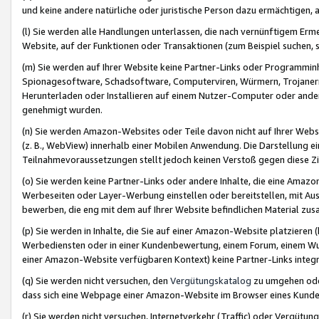
und keine andere natürliche oder juristische Person dazu ermächtigen, a
(l) Sie werden alle Handlungen unterlassen, die nach vernünftigem Erme
Website, auf der Funktionen oder Transaktionen (zum Beispiel suchen, s
(m) Sie werden auf Ihrer Website keine Partner-Links oder Programmin
Spionagesoftware, Schadsoftware, Computerviren, Würmern, Trojaner
Herunterladen oder Installieren auf einem Nutzer-Computer oder ande
genehmigt wurden.
(n) Sie werden Amazon-Websites oder Teile davon nicht auf Ihrer Websi
(z. B., WebView) innerhalb einer Mobilen Anwendung. Die Darstellung ein
Teilnahmevoraussetzungen stellt jedoch keinen Verstoß gegen diese Zif
(o) Sie werden keine Partner-Links oder andere Inhalte, die eine Am
Werbeseiten oder Layer-Werbung einstellen oder bereitstellen, mit Au
bewerben, die eng mit dem auf Ihrer Website befindlichen Material z
(p) Sie werden in Inhalte, die Sie auf einer Amazon-Website platzier
Werbediensten oder in einer Kundenbewertung, einem Forum, einem Wun
einer Amazon-Website verfügbaren Kontext) keine Partner-Links integr
(q) Sie werden nicht versuchen, den
Vergütungskatalog
zu umgehen oder
dass sich eine Webpage einer Amazon-Website im Browser eines Kunden 
(r) Sie werden nicht versuchen, Internetverkehr (Traffic) oder Vergü