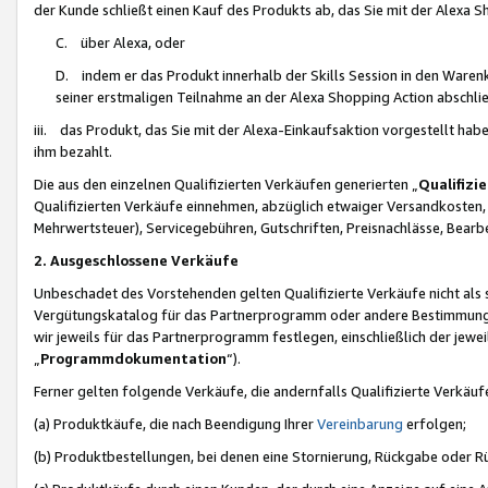
der Kunde schließt einen Kauf des Produkts ab, das Sie mit der Alexa 
C. über Alexa, oder
D. indem er das Produkt innerhalb der Skills Session in den Waren
seiner erstmaligen Teilnahme an der Alexa Shopping Action abschlie
iii. das Produkt, das Sie mit der Alexa-Einkaufsaktion vorgestellt ha
ihm bezahlt.
Die aus den einzelnen Qualifizierten Verkäufen generierten „
Qualifizi
Qualifizierten Verkäufe einnehmen, abzüglich etwaiger Versandkosten
Mehrwertsteuer), Servicegebühren, Gutschriften, Preisnachlässe, Bear
2. Ausgeschlossene Verkäufe
Unbeschadet des Vorstehenden gelten Qualifizierte Verkäufe nicht als
Vergütungskatalog für das Partnerprogramm oder andere Bestimmungen,
wir jeweils für das Partnerprogramm festlegen, einschließlich der jewe
„
Programmdokumentation
“).
Ferner gelten folgende Verkäufe, die andernfalls Qualifizierte Verkä
(a) Produktkäufe, die nach Beendigung Ihrer
Vereinbarung
erfolgen;
(b) Produktbestellungen, bei denen eine Stornierung, Rückgabe oder R