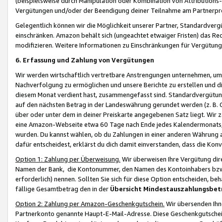
(beispielsweise durch Manipulation oder Kombination von Attributions-
Vergütungen und/oder der Beendigung deiner Teilnahme am Partnerp
Gelegentlich können wir die Möglichkeit unserer Partner, Standardv
einschränken. Amazon behält sich (ungeachtet etwaiger Fristen) das Re
modifizieren. Weitere Informationen zu Einschränkungen für Vergütung
6. Erfassung und Zahlung von Vergütungen
Wir werden wirtschaftlich vertretbare Anstrengungen unternehmen, um 
Nachverfolgung zu ermöglichen und unsere Berichte zu erstellen und di
diesem Monat verdient hast, zusammengefasst sind. Standardvergütung
auf den nächsten Betrag in der Landeswährung gerundet werden (z. B. C
über oder unter dem in deiner Preiskarte angegebenen Satz liegt. Wir
eine Amazon-Webseite etwa 60 Tage nach Ende jedes Kalendermonats, i
wurden. Du kannst wählen, ob du Zahlungen in einer anderen Währung
dafür entscheidest, erklärst du dich damit einverstanden, dass die K
Option 1: Zahlung per Überweisung.
Wir überweisen Ihre Vergütung dir
Namen der Bank, die Kontonummer, den Namen des Kontoinhabers bzw. a
erforderlich) nennen. Sollten Sie sich für diese Option entscheiden, be
fällige Gesamtbetrag den in der
Übersicht Mindestauszahlungsbet
Option 2: Zahlung per Amazon-Geschenkgutschein.
Wir übersenden Ihne
Partnerkonto genannte Haupt-E-Mail-Adresse. Diese Geschenkgutschei