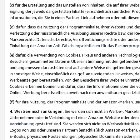
(c) für die Erstellung und das Einstellen von Inhalten, die auf Ihrer We
Eignung der jeweils dargestellten Inhalte (einschließlich sämtlicher 
Informationen, die Sie in einen Partner-Link aufnehmen oder mit diese
(d) dafür, dass die Nutzung der Programminhalte, Ihrer Website und des 
Verletzung oder missbräuchliche Ausübung unserer Rechte bzw. der Recht
Markenrechte, Datenschutzrechte, Veröffentlichungsrechte oder anderer
Einhaltung der
Amazon Anti-Fälschungsrichtlinien für das Partnerpro
(e) dafür, die Verwendung von Cookies, Pixeln und anderen Technologien
Besuchern gesammelten Daten in Übereinstimmung mit den geltenden Ge
und angemessen darzustellen und auf andere Weise die geltenden geset
in sonstiger Weise, einschließlich des ggf. anzuzeigenden Hinweises, d
Werbeanzeigen bereitstellen, von den Besuchern Ihrer Website unmitte
Cookies erkennen können und dafür, dass Sie Informationen über die v
Online-Werbung bereitstellen, soweit nach den anwendbaren gesetzlic
(f) für Ihre Nutzung, der Programminhalte und der Amazon-Marken, u
4. Werbeeinschränkungen.
Sie werden sich nicht an Werbe-, Market
Unternehmen oder in Verbindung mit einer Amazon-Website oder dem Pa
Vereinbarung
gestattet sind. Sie werden sich nicht an Werbeaktivitäten
Logos von uns oder unseren Partnern (einschließlich Amazon-Marken), 
E-Books, physischen Postsendungen, physischen Dokumenten oder in 