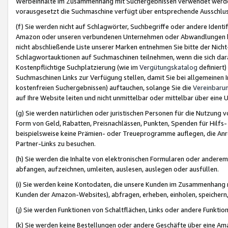
Werbeinhalte im Zusammenhang mit Suchergebnissen verwendet werden,
vorausgesetzt die Suchmaschine verfügt über entsprechende Ausschlu
(f) Sie werden nicht auf Schlagwörter, Suchbegriffe oder andere Ident
Amazon oder unseren verbundenen Unternehmen oder Abwandlungen bzw
nicht abschließende Liste unserer Marken entnehmen Sie bitte der Nich
Schlagwortauktionen auf Suchmaschinen teilnehmen, wenn die sich da
Kostenpflichtige Suchplatzierung (wie im
Vergütungskatalog
definiert
Suchmaschinen Links zur Verfügung stellen, damit Sie bei allgemeinen I
kostenfreien Suchergebnissen) auftauchen, solange Sie die
Vereinbaru
auf Ihre Website leiten und nicht unmittelbar oder mittelbar über eine
(g) Sie werden natürlichen oder juristischen Personen für die Nutzung 
Form von Geld, Rabatten, Preisnachlässen, Punkten, Spenden für Hilfs
beispielsweise keine Prämien- oder Treueprogramme auflegen, die Anrei
Partner-Links zu besuchen.
(h) Sie werden die Inhalte von elektronischen Formularen oder anderem M
abfangen, aufzeichnen, umleiten, auslesen, auslegen oder ausfüllen.
(i) Sie werden keine Kontodaten, die unsere Kunden im Zusammenhang 
Kunden der Amazon-Websites), abfragen, erheben, einholen, speichern,
(j) Sie werden Funktionen von Schaltflächen, Links oder andere Funkti
(k) Sie werden keine Bestellungen oder andere Geschäfte über eine Ama