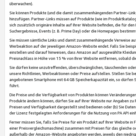
überwachen).
Sie können Produkte (und die damit zusammenhängenden Partner-Links)
hinzufügen. Partner-Links müssen auf Produkte (wie im Produktkatalog de
sich zusätzlich originäre Inhalte auf Ihrer Website befinden, die für 
Suchergebnisse, Events (z. B. Prime Day) oder die Homepages bestimmte
Sie müssen sämtliche Links und damit zusammenhängende Verweise auf z
Werbeaktion auf der jeweiligen Amazon-Website endet. Falls Sie beisp
einstellen und darauf hinweisen, dass Amazon auf ausgewählte Kleidun
Preisnachlass in Höhe von 15 % von Ihrer Website entfernen, sobald di
Sie dürfen keine unzutreffenden, überschwänglichen, täuschenden od
unsere Richtlinien, Werbeaktionen oder Preise aufstellen. Stellen Sie 
angebotenen Smartphone mit 64 GB Speicherkapazität ein, so dürfen S
führt.
Die Preise und die Verfügbarkeit von Produkten können Veränderungen 
Produkte ändern können, dürfen Sie auf Ihrer Website nur Angaben zu P
Preisen und Verfügbarkeit dargestellt sind bedienen oder (b) Sie Daten
der Lizenz festgelegten Anforderungen für die Nutzung von PA API einh
Ferner müssen Sie, falls Sie Preise für ein Produkt auf Ihrer Website in 
einer Preisvergleichsmaschine) zusammen mit Preisen für das gleiche o
außerhalb der Amazon-Website angeboten werden, jeweils den niedrigst