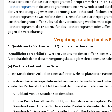
Diese Richtlinien für das Partnerprogramm („
Programmrichtlinien
“)
Partnerprogramm
; in diesen Programmrichtlinien verwendete und durch
der Vereinbarung zugewiesene Bedeutung. Die Rechte und Pflichten de
Partnerprogramm sowie Ziffer 3 der IP-Lizenz für das Partnerprogram
Einschränkung von Ziffer 6 Abs. (a) der Vereinbarung wird hiermit Fol
Partnerprogramm, die IP-Lizenz für das Partnerprogramm oder Ziffer 1
gegen die Vereinbarung.
Vergütungskatalog für das 
1. Qualifizierte Verkäufe und Qualifizierte Umsätze
„
Qualifizierte Verkäufe
“ werden von uns mit den in Ziffer 3 diese
(vorbehaltlich der in diesem Vergütungskatalog beschriebenen Ausnah
(a) Partner- Link auf Ihrer Site
:
i. ein Kunde durch Anklicken eines auf Ihrer Website platzierten Part
ii. während einer einzigen Internetsitzung eines der nachstehend unter (i)
Kunde den Partner-Link anklickt und mit dem zuerst eintretenden der f
A. Ablauf von 24 Stunden seit dem Klick,
B. der Kunde bestellt ein Produkt, mit Ausnahme eines digitalen P
Download einer Amazon Software oder Produkte, die unter dem N
Downloads“, „Amazon Coin“, „Kindle Books“, „Kindle Newspapers“, „