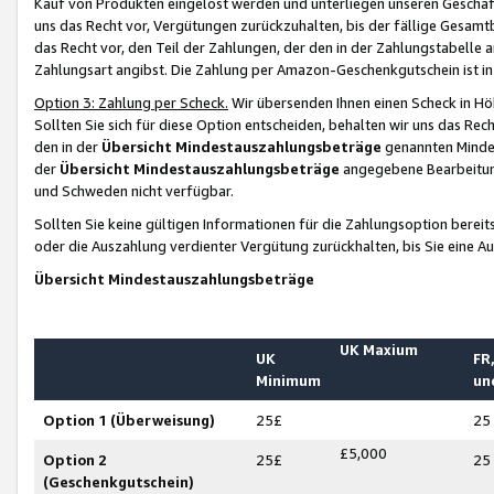
Kauf von Produkten eingelöst werden und unterliegen unseren Geschäf
uns das Recht vor, Vergütungen zurückzuhalten, bis der fällige Gesamt
das Recht vor, den Teil der Zahlungen, der den in der Zahlungstabelle 
Zahlungsart angibst. Die Zahlung per Amazon-Geschenkgutschein ist in
Option 3: Zahlung per Scheck.
Wir übersenden Ihnen einen Scheck in Höh
Sollten Sie sich für diese Option entscheiden, behalten wir uns das Rec
den in der
Übersicht Mindestauszahlungsbeträge
genannten Mindest
der
Übersicht Mindestauszahlungsbeträge
angegebene Bearbeitung
und Schweden nicht verfügbar.
Sollten Sie keine gültigen Informationen für die Zahlungsoption bereit
oder die Auszahlung verdienter Vergütung zurückhalten, bis Sie eine A
Übersicht Mindestauszahlungsbeträge
UK Maxium
UK
FR,
Minimum
un
Option 1 (Überweisung)
25£
25
£5,000
Option 2
25£
25
(Geschenkgutschein)