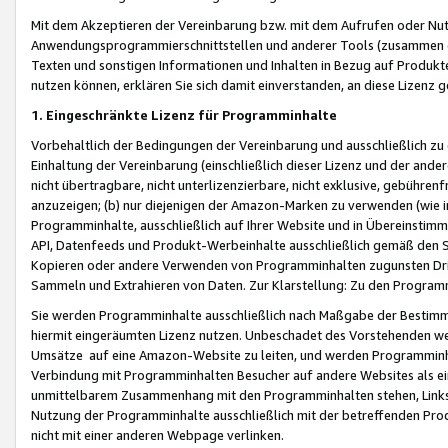
Mit dem Akzeptieren der Vereinbarung bzw. mit dem Aufrufen oder Nutz
Anwendungsprogrammierschnittstellen und anderer Tools (zusammen die
Texten und sonstigen Informationen und Inhalten in Bezug auf Produkte
nutzen können, erklären Sie sich damit einverstanden, an diese Lizenz 
1. Eingeschränkte Lizenz für Programminhalte
Vorbehaltlich der Bedingungen der Vereinbarung und ausschließlich z
Einhaltung der Vereinbarung (einschließlich dieser Lizenz und der ande
nicht übertragbare, nicht unterlizenzierbare, nicht exklusive, gebühren
anzuzeigen; (b) nur diejenigen der Amazon-Marken zu verwenden (wie in 
Programminhalte, ausschließlich auf Ihrer Website und in Übereinstimmu
API, Datenfeeds und Produkt-Werbeinhalte ausschließlich gemäß den Spe
Kopieren oder andere Verwenden von Programminhalten zugunsten Dri
Sammeln und Extrahieren von Daten. Zur Klarstellung: Zu den Program
Sie werden Programminhalte ausschließlich nach Maßgabe der Besti
hiermit eingeräumten Lizenz nutzen. Unbeschadet des Vorstehenden we
Umsätze auf eine Amazon-Website zu leiten, und werden Programminhal
Verbindung mit Programminhalten Besucher auf andere Websites als ein
unmittelbarem Zusammenhang mit den Programminhalten stehen, Links z
Nutzung der Programminhalte ausschließlich mit der betreffenden Pr
nicht mit einer anderen Webpage verlinken.