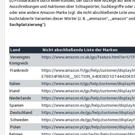
(c) Produktkäufe durch einen Kunden, der durch eine Anzeige auf eine 
Ausschreibungen und Auktionen über Schlagwörter, Suchbegriffe oder 
oder eine andere Amazon-Marke (vgl. die nicht abschließende Liste un
buchstabierte Varianten dieser Wörter (z. B. „ammazon“, „amaozn“ und „
Suchplatzierung
”);
Land
Nicht abschließende Liste der Marken
Vereinigtes
https://www.amazon.co.uk/gp/feature.html?ie=U
Königreich
Frankreich
https://www.amazon.fr/gp/help/customer/displa
E78834F9BA58__SECTION_64DE0ED1D744420E9
Italien
https://www.amazon.it/gp/help/customer/display
Irland
https://www.amazon.ie/gp/help/customer/displa
Niederlande
https://www.amazon.nl/gp/help/customer/display
Spanien
https://www.amazon.es/gp/help/customer/display
Deutschland
https://www.amazon.de/gp/help/customer/displa
Schweden
https://www.amazon.de/gp/help/customer/displa
Polen
https://www.amazon.pl/gp/help/customer/display
Belgien
https://www.amazon.com.be/gp/help/customer/d