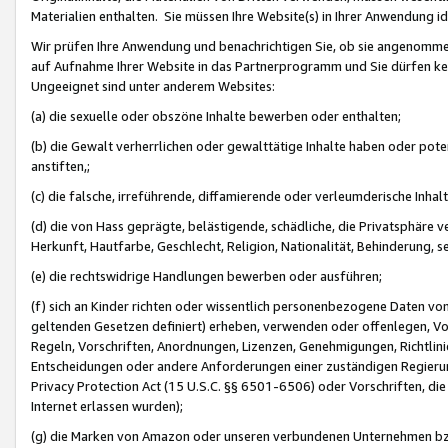
Materialien enthalten. Sie müssen Ihre Website(s) in Ihrer Anwendung ide
Wir prüfen Ihre Anwendung und benachrichtigen Sie, ob sie angenommen
auf Aufnahme Ihrer Website in das Partnerprogramm und Sie dürfen kei
Ungeeignet sind unter anderem Websites:
(a) die sexuelle oder obszöne Inhalte bewerben oder enthalten;
(b) die Gewalt verherrlichen oder gewalttätige Inhalte haben oder pot
anstiften,;
(c) die falsche, irreführende, diffamierende oder verleumderische Inha
(d) die von Hass geprägte, belästigende, schädliche, die Privatsphäre v
Herkunft, Hautfarbe, Geschlecht, Religion, Nationalität, Behinderung, 
(e) die rechtswidrige Handlungen bewerben oder ausführen;
(f) sich an Kinder richten oder wissentlich personenbezogene Daten vo
geltenden Gesetzen definiert) erheben, verwenden oder offenlegen, Vo
Regeln, Vorschriften, Anordnungen, Lizenzen, Genehmigungen, Richtlini
Entscheidungen oder andere Anforderungen einer zuständigen Regierung
Privacy Protection Act (15 U.S.C. §§ 6501-6506) oder Vorschriften, di
Internet erlassen wurden);
(g) die Marken von Amazon oder unseren verbundenen Unternehmen b