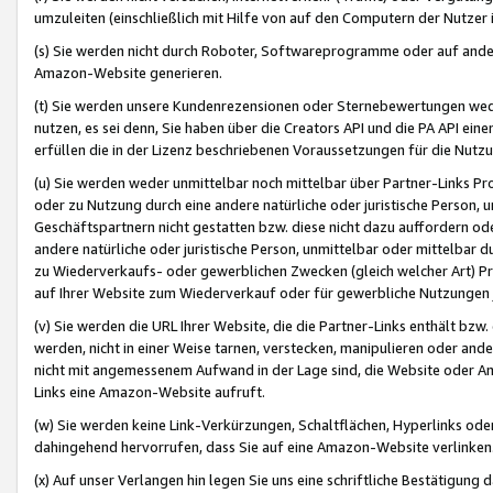
umzuleiten (einschließlich mit Hilfe von auf den Computern der Nutzer i
(s) Sie werden nicht durch Roboter, Softwareprogramme oder auf andere
Amazon-Website generieren.
(t) Sie werden unsere Kundenrezensionen oder Sternebewertungen wed
nutzen, es sei denn, Sie haben über die Creators API und die PA API e
erfüllen die in der Lizenz beschriebenen Voraussetzungen für die Nutzu
(u) Sie werden weder unmittelbar noch mittelbar über Partner-Links P
oder zu Nutzung durch eine andere natürliche oder juristische Person,
Geschäftspartnern nicht gestatten bzw. diese nicht dazu auffordern od
andere natürliche oder juristische Person, unmittelbar oder mittelbar
zu Wiederverkaufs- oder gewerblichen Zwecken (gleich welcher Art) 
auf Ihrer Website zum Wiederverkauf oder für gewerbliche Nutzungen 
(v) Sie werden die URL Ihrer Website, die die Partner-Links enthält b
werden, nicht in einer Weise tarnen, verstecken, manipulieren oder and
nicht mit angemessenem Aufwand in der Lage sind, die Website oder A
Links eine Amazon-Website aufruft.
(w) Sie werden keine Link-Verkürzungen, Schaltflächen, Hyperlinks ode
dahingehend hervorrufen, dass Sie auf eine Amazon-Website verlinken
(x) Auf unser Verlangen hin legen Sie uns eine schriftliche Bestätigung