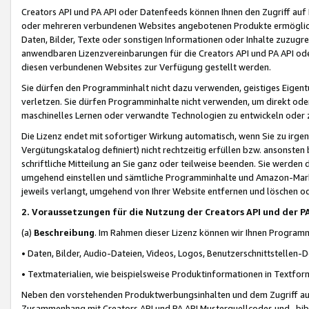
Creators API und PA API oder Datenfeeds können Ihnen den Zugriff auf D
oder mehreren verbundenen Websites angebotenen Produkte ermögliche
Daten, Bilder, Texte oder sonstigen Informationen oder Inhalte zuzugre
anwendbaren Lizenzvereinbarungen für die Creators API und PA API od
diesen verbundenen Websites zur Verfügung gestellt werden.
Sie dürfen den Programminhalt nicht dazu verwenden, geistiges Eigent
verletzen. Sie dürfen Programminhalte nicht verwenden, um direkt ode
maschinelles Lernen oder verwandte Technologien zu entwickeln oder zu
Die Lizenz endet mit sofortiger Wirkung automatisch, wenn Sie zu irg
Vergütungskatalog definiert) nicht rechtzeitig erfüllen bzw. ansonsten
schriftliche Mitteilung an Sie ganz oder teilweise beenden. Sie werden
umgehend einstellen und sämtliche Programminhalte und Amazon-Marke
jeweils verlangt, umgehend von Ihrer Website entfernen und löschen od
2. Voraussetzungen für die Nutzung der Creators API und der P
(a)
Beschreibung
. Im Rahmen dieser Lizenz können wir Ihnen Programmi
• Daten, Bilder, Audio-Dateien, Videos, Logos, Benutzerschnittstellen-
• Textmaterialien, wie beispielsweise Produktinformationen in Textfor
Neben den vorstehenden Produktwerbungsinhalten und dem Zugriff auf 
Zusammenhang mit Creators API und PA API Musterquellcodes und -bibli