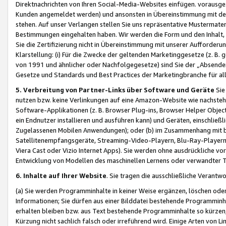
Direktnachrichten von Ihren Social-Media-Websites einfügen. vorausg
Kunden angemeldet werden) und ansonsten in Übereinstimmung mit der
stehen. Auf unser Verlangen stellen Sie uns repräsentative Mustermater
Bestimmungen eingehalten haben. Wir werden die Form und den Inhalt, di
Sie die Zertifizierung nicht in Übereinstimmung mit unserer Aufforderu
Klarstellung: (i) Für die Zwecke der geltenden Marketinggesetze (z. 
von 1991 und ähnlicher oder Nachfolgegesetze) sind Sie der „Absender“ j
Gesetze und Standards und Best Practices der Marketingbranche für 
5. Verbreitung von Partner-Links über Software und Geräte
Sie
nutzen bzw. keine Verlinkungen auf eine Amazon-Website wie nachsteh
Software-Applikationen (z. B. Browser Plug-ins, Browser Helper Objec
ein Endnutzer installieren und ausführen kann) und Geräten, einschlie
Zugelassenen Mobilen Anwendungen); oder (b) im Zusammenhang mit bzw.
Satellitenempfangsgeräte, Streaming-Video-Playern, Blu-Ray-Playern 
Viera Cast oder Vizio Internet Apps). Sie werden ohne ausdrückliche v
Entwicklung von Modellen des maschinellen Lernens oder verwandter 
6. Inhalte auf Ihrer Website
. Sie tragen die ausschließliche Verantwo
(a) Sie werden Programminhalte in keiner Weise ergänzen, löschen oder
Informationen; Sie dürfen aus einer Bilddatei bestehende Programminhal
erhalten bleiben bzw. aus Text bestehende Programminhalte so kürzen, 
Kürzung nicht sachlich falsch oder irreführend wird. Einige Arten von L