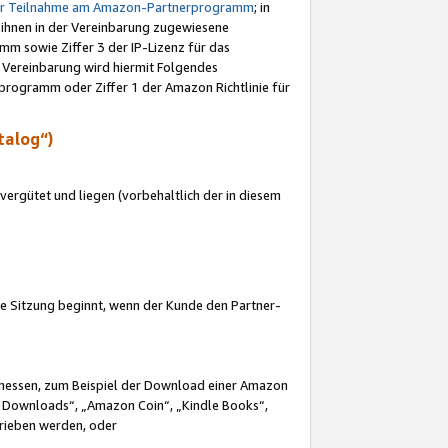
ur Teilnahme am Amazon-Partnerprogramm
; in
 ihnen in der Vereinbarung zugewiesene
m sowie Ziffer 3 der IP-Lizenz für das
 Vereinbarung wird hiermit Folgendes
programm oder Ziffer 1 der Amazon Richtlinie für
talog“)
ergütet und liegen (vorbehaltlich der in diesem
i die Sitzung beginnt, wenn der Kunde den Partner-
Ermessen, zum Beispiel der Download einer Amazon
 Downloads“, „Amazon Coin“, „Kindle Books“,
trieben werden, oder