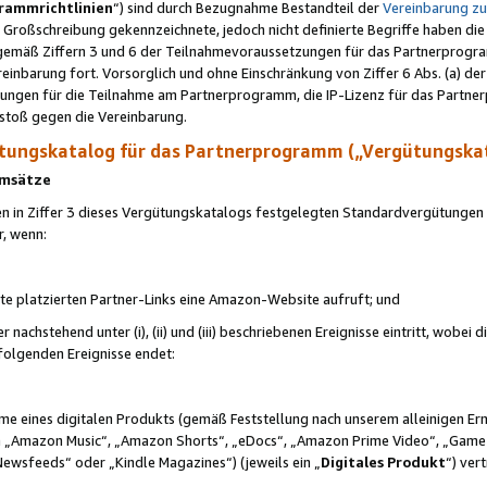
rammrichtlinien
“) sind durch Bezugnahme Bestandteil der
Vereinbarung z
Großschreibung gekennzeichnete, jedoch nicht definierte Begriffe haben die
 gemäß Ziffern 3 und 6 der Teilnahmevoraussetzungen für das Partnerprogram
nbarung fort. Vorsorglich und ohne Einschränkung von Ziffer 6 Abs. (a) der
ungen für die Teilnahme am Partnerprogramm, die IP-Lizenz für das Partner
rstoß gegen die Vereinbarung.
ungskatalog für das Partnerprogramm („Vergütungska
 Umsätze
n in Ziffer 3 dieses Vergütungskatalogs festgelegten Standardvergütungen v
r, wenn:
ite platzierten Partner-Links eine Amazon-Website aufruft; und
r nachstehend unter (i), (ii) und (iii) beschriebenen Ereignisse eintritt, wobe
 folgenden Ereignisse endet:
hme eines digitalen Produkts (gemäß Feststellung nach unserem alleinigen 
 „Amazon Music“, „Amazon Shorts“, „eDocs“, „Amazon Prime Video“, „Game
Newsfeeds“ oder „Kindle Magazines“) (jeweils ein „
Digitales Produkt
“) ver