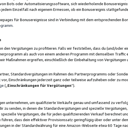
 von Bots oder Automatisierungssoftware, sich wiederholende Bonusereignisse
n jedem Einzelfall nach eigenem Ermessen, ob ein Bonusereignis stattgefund
epages für Bonusereignisse sind in Verbindung mit dem entsprechenden Bonu
rogramm
.
n
den Vergütungen zu profitieren. Falls wir feststellen, dass du (und/oder ein
erprogramm als auch von einem anderen Programm mit demselben Traffic ei
n wir Maßnahmen ergreifen, einschließlich der Einbehaltung von Vergütunge
r Partner, Standardvergütungen im Rahmen des Partnerprogramms oder Sonde
ht vor, Einschränkungen jederzeit ganz oder teilweise aufzuheben oder zu mod
ge
(„
Einschränkungen für Vergütungen
“).
ngen unternehmen, um qualifizierte Verkäufe genau und umfassend zu verfol
dir zu senden, in denen die Standardvergütungen und spezielle Vergütungen, 
pezielle Vergütungen, die für jeden qualifizierenden Verkauf berechnet un
 führen, dass dein effektiver Provisionssatz geringfügig über oder unter dem
ungen in der Standardwährung für eine Amazon-Webseite etwa 60 Tage nach