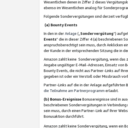
Wesentlichen denen in Ziffer 2 dieses Vergütung
ebenso im Wesentlichen analog für Sonderprogr
Folgende Sondervergütungen sind derzeit verfüg
(a) Bounty Events
In den in der
Anlage
(„
Sondervergütung
“) aufge
Events
“ die in dieser Ziffer 4 (a) beschriebenen 
anspruchsberechtigt sein muss, durch Anklicken ei
der Kunde in der entsprechenden Sitzung die in d
Amazon zahlt keine Sondervergütung, wenn das z
Angabe ungültiger E-Mail-Adressen, Einsatz von B
Bounty Events, die nicht aus Partner-Links auf Ihre
gegeben ist oder ein Verstoß oder Missbrauch vorl
Partner-Links auf die in der Anlage aufgeführte
die Teilnahme am Partnerprogramm
erlaubt.
(b) Bonus-Ereignisse
Bonusereignisse sind in au
beschriebenen Sondervergütungen in Verbindung m
sein muss, durch einen Partner-Link auf Ihrer We
Bonusaktion durchführt.
Amazon zahlt keine Sondervergütung, wenn ein Bon