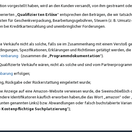
ktion vorgestellt haben, wird an den Kunden versandt, von ihm gestreamt od
erierten „
Qualifizierten Erlöse
“ entsprechen den Beträgen, die wir tatsäch
sten für Geschenkverpackung, Bearbeitungsgebühren, Steuern (z. B. Umsatz-
en bei Kreditkartenzahlung und uneinbringlicher Forderungen.
e Verkäufe nicht als solche, falls sie im Zusammenhang mit einem Verstoß 
ungen, Spezifikationen, Erklärungen und Richtlinien getätigt werden, die 
reinbarung
(zusammen die „
Programmdokumentation
“).
 Qualifizierte Verkäufe wären, nicht als solche und sind vom Partnerprogra
nbarung
erfolgen;
ung, Rückgabe oder Rückerstattung eingeleitet wurde;
ine Anzeige auf eine Amazon-Website verwiesen wurde, die Sieeinschließlich
ndere Identifikatoren käuflich erworben haben,die das Wort „amazon“ oder 
e unten genannten Links) bzw. Abwandlungen oder falsch buchstabierte Varia
e Kostenpflichtige Suchplatzierung
”);