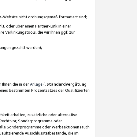
azon-Website nicht ordnungsgemäß formatiert sind;
, oder über einen Partner-Link in einer
e Verlinkungstools, die wir Ihnen ggf. zur
ütungen gezahlt werden);
 Ihnen die in der
Anlage
(„
Standardvergütung
ines bestimmten Prozentsatzes der Qualifizierten
eit erhalten, zusätzliche oder alternative
as Recht vor, Sonderprogramme oder
für alle Sonderprogramme oder Werbeaktionen (auch
lifizierende Ausschlusstatbestände, die im