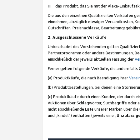
iii. das Produkt, das Sie mit der Alexa-Einkaufsa
Die aus den einzelnen Qualifizierten Verkäufen gen
einnehmen, abzüglich etwaiger Versandkosten, Ko
Gutschriften, Preisnachlässe, Bearbeitungsgebühr
2. Ausgeschlossene Verkäufe
Unbeschadet des Vorstehenden gelten Qualifiziert
Partnerprogramm oder andere Bestimmungen, Beding
einschließlich der jeweils aktuellen Fassung der
Ve
Ferner gelten folgende Verkäufe, die andernfalls
(a) Produktkäufe, die nach Beendigung Ihrer
Verei
(b) Produktbestellungen, bei denen eine Stornier
(c) Produktkäufe durch einen Kunden, der durch e
Auktionen über Schlagwörter, Suchbegriffe oder a
nicht abschließende Liste unserer Marken über di
und „kindel“) enthalten (jeweils eine „
Unzulässig