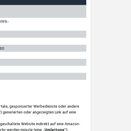
89F6-
280
ortale, gesponserter Werbedienste oder andere
“) generierten oder angezeigten Link auf eine
ngeschaltete Website indirekt auf eine Amazon-
ktiv werden müsste (eine „
Umleitung
“);