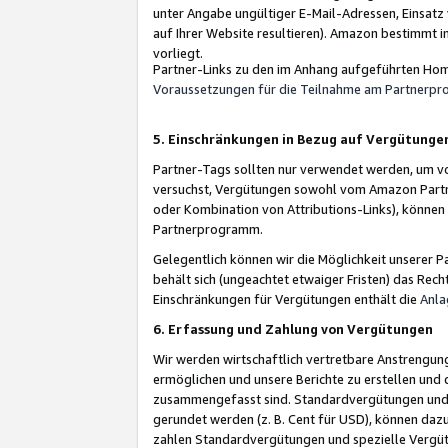
unter Angabe ungültiger E-Mail-Adressen, Einsatz
auf Ihrer Website resultieren). Amazon bestimmt i
vorliegt.
Partner-Links zu den im Anhang aufgeführten Hom
Voraussetzungen für die Teilnahme am Partnerp
5. Einschränkungen in Bezug auf Vergütunge
Partner-Tags sollten nur verwendet werden, um von 
versuchst, Vergütungen sowohl vom Amazon Partn
oder Kombination von Attributions-Links), könne
Partnerprogramm.
Gelegentlich können wir die Möglichkeit unsere
behält sich (ungeachtet etwaiger Fristen) das Rec
Einschränkungen für Vergütungen enthält die
Anla
6. Erfassung und Zahlung von Vergütungen
Wir werden wirtschaftlich vertretbare Anstrengu
ermöglichen und unsere Berichte zu erstellen und 
zusammengefasst sind. Standardvergütungen und s
gerundet werden (z. B. Cent für USD), können dazu
zahlen Standardvergütungen und spezielle Vergüt