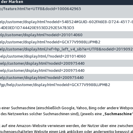
e der Marken
gp/feature.html?ie=UTF8&docId=1000642963
help/customer/display.html?nodeId=548524#GUID-602FA6E8-D724-4317-
64DE0ED1D744420E933ED292E5A7B3D3
elp/customer/display.html?nodeId=201014060
help/customer/display.html?nodeId=GCX77V9988LUPMB2
help/customer/display.html/ref=hp_left_v4_sib?ie=UTF8&nodeId=201909
help/customer/display.html/?nodeId=201014060
help/customer/display.html?nodeId=200975440
help/customer/display.html?nodeId=200975440
help/customer/display.html?nodeId=200975440
/gp/help/customer/display.html?nodeId=GCX77V9988LUPMB2
n einer Suchmaschine (einschließlich Google, Yahoo, Bing oder andere Webp
 des Netzwerkes solcher Suchmaschinen sind), (jeweils eine „
Suchmaschine
nk auf eine Amazon-Website verwiesen werden, der Nutzer über eine zwische
ischengeschalteten Website einen Link anklicken oder anderweitig bewusst a