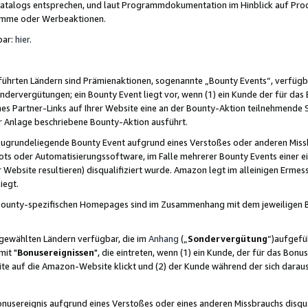
skatalogs entsprechen, und laut Programmdokumentation im Hinblick auf Pr
amme oder Werbeaktionen.
bar:
hier
.
führten Ländern sind Prämienaktionen, sogenannte „Bounty Events“, verfügb
Sondervergütungen; ein Bounty Event liegt vor, wenn (1) ein Kunde der für da
nes Partner-Links auf Ihrer Website eine an der Bounty-Aktion teilnehmende 
er Anlage beschriebene Bounty-Aktion ausführt.
ugrundeliegende Bounty Event aufgrund eines Verstoßes oder anderen Miss
ots oder Automatisierungssoftware, im Falle mehrerer Bounty Events einer e
r Website resultieren) disqualifiziert wurde. Amazon legt im alleinigen Ermess
iegt.
n Bounty-spezifischen Homepages sind im Zusammenhang mit dem jeweiligen
sgewählten Ländern verfügbar, die im
Anhang
(„
Sondervergütung
“)aufgefüh
it "
Bonusereignissen
", die eintreten, wenn (1) ein Kunde, der für das Bon
bsite auf die Amazon-Website klickt und (2) der Kunde während der sich dar
usereignis aufgrund eines Verstoßes oder eines anderen Missbrauchs disqua