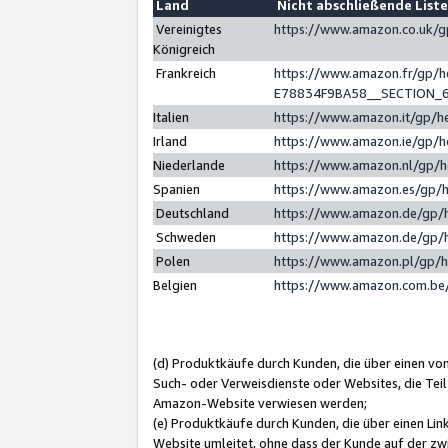
Land
Nicht abschließende List
Vereinigtes
https://www.amazon.co.uk/
Königreich
Frankreich
https://www.amazon.fr/gp/
E78834F9BA58__SECTION_
Italien
https://www.amazon.it/gp/h
Irland
https://www.amazon.ie/gp/
Niederlande
https://www.amazon.nl/gp/
Spanien
https://www.amazon.es/gp/
Deutschland
https://www.amazon.de/gp/
Schweden
https://www.amazon.de/gp/
Polen
https://www.amazon.pl/gp/
Belgien
https://www.amazon.com.be
(d) Produktkäufe durch Kunden, die über einen vo
Such- oder Verweisdienste oder Websites, die Teil
Amazon-Website verwiesen werden;
(e) Produktkäufe durch Kunden, die über einen Li
Website umleitet, ohne dass der Kunde auf der zw