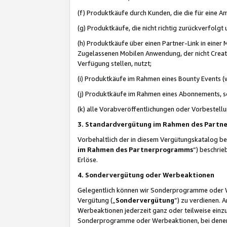
(f) Produktkäufe durch Kunden, die die für eine
(g) Produktkäufe, die nicht richtig zurückverfolg
(h) Produktkäufe über einen Partner-Link in einer
Zugelassenen Mobilen Anwendung, der nicht Creator
Verfügung stellen, nutzt;
(i) Produktkäufe im Rahmen eines Bounty Events (w
(j) Produktkäufe im Rahmen eines Abonnements, so
(k) alle Vorabveröffentlichungen oder Vorbestellu
3. Standardvergütung im Rahmen des Part
Vorbehaltlich der in diesem Vergütungskatalog b
im Rahmen des Partnerprogramms
“) beschri
Erlöse.
4. Sondervergütung oder Werbeaktionen
Gelegentlich können wir Sonderprogramme oder Wer
Vergütung („
Sondervergütung
”) zu verdienen. 
Werbeaktionen jederzeit ganz oder teilweise einz
Sonderprogramme oder Werbeaktionen, bei denen e