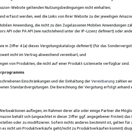
 Amazon-Website geltenden Nutzungsbedingungen nicht einhalten;
t und erfasst werden, weil die Links von Ihrer Website zu der jeweiligen Am
 Mobilen Anwendung, die nicht zu den Zugelassenen Mobilen Anwendungen zählt
s API oder PA API (wie nachstehend unter der IP-Lizenz definiert) oder ander
ie in Ziffer 4 (a) dieses Vergütungskatalogs definiert) (für das Sonderverg
weit nicht im Vertrag abweichend vereinbart, und
ngen von Produkten, die nicht auf einer Produkt-Listenseite verfügbar sind.
nerprogramms
eschriebenen Einschränkungen und der Einhaltung der
Vereinbarung
zahlen wir
ebenen Standardvergütungen. Die Berechnung der Vergütung erfolgt anhand e
beaktionen auflegen, im Rahmen derer alle oder einige Partner die Möglichk
Amazon behält sich (ungeachtet in dieser Ziffer ggf. angegebener Fristen) d
ustellen oder zu modifizieren. Sofern nichts anderes bestimmt ist, gelten 
s nicht um Produktverkäufe geht/nicht zu Produktverkäufen kommt) disqua