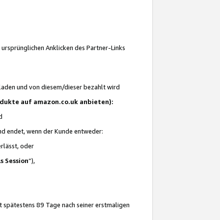
 ursprünglichen Anklicken des Partner-Links
laden und von diesem/dieser bezahlt wird
rodukte auf amazon.co.uk anbieten):
d
 und endet, wenn der Kunde entweder:
erlässt, oder
ls Session
“),
t spätestens 89 Tage nach seiner erstmaligen