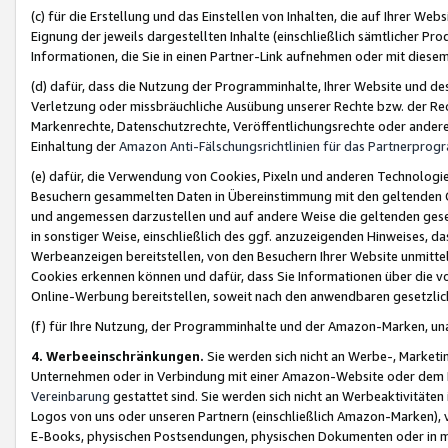
(c) für die Erstellung und das Einstellen von Inhalten, die auf Ihrer We
Eignung der jeweils dargestellten Inhalte (einschließlich sämtlicher 
Informationen, die Sie in einen Partner-Link aufnehmen oder mit diese
(d) dafür, dass die Nutzung der Programminhalte, Ihrer Website und des 
Verletzung oder missbräuchliche Ausübung unserer Rechte bzw. der Recht
Markenrechte, Datenschutzrechte, Veröffentlichungsrechte oder anderer
Einhaltung der
Amazon Anti-Fälschungsrichtlinien für das Partnerpro
(e) dafür, die Verwendung von Cookies, Pixeln und anderen Technologien
Besuchern gesammelten Daten in Übereinstimmung mit den geltenden Ge
und angemessen darzustellen und auf andere Weise die geltenden geset
in sonstiger Weise, einschließlich des ggf. anzuzeigenden Hinweises, d
Werbeanzeigen bereitstellen, von den Besuchern Ihrer Website unmitte
Cookies erkennen können und dafür, dass Sie Informationen über die v
Online-Werbung bereitstellen, soweit nach den anwendbaren gesetzlic
(f) für Ihre Nutzung, der Programminhalte und der Amazon-Marken, u
4. Werbeeinschränkungen.
Sie werden sich nicht an Werbe-, Market
Unternehmen oder in Verbindung mit einer Amazon-Website oder dem Pa
Vereinbarung
gestattet sind. Sie werden sich nicht an Werbeaktivitäten
Logos von uns oder unseren Partnern (einschließlich Amazon-Marken), 
E-Books, physischen Postsendungen, physischen Dokumenten oder in 