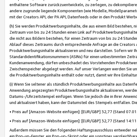
enthaltene Software zurückzuentwickeln, zu zerlegen, zu dekompilier
andere zugrunde liegende Komponenten (wie Modelle, Modellparameter
mit der Creators API, der PA API, Datenfeeds oder in den Produkt Werb
(h) Sie werden Produktwerbungsinhalte, die aus einem Bild bestehen, ni
Zeitraum von bis zu 24 Stunden einen Link auf Produktwerbungsinhalte
die nicht aus Bildern bestehen, für einen Zeitraum von bis zu 24 Stund
Ablauf dieses Zeitraums durch entsprechende Anfrage an die Creators 
Produktwerbungsinhalte aktualisieren und neu darstellen. Sofern wir Ih
Standardidentifikationsnummern (ASINs) für einen unbestimmten Zeitra
Kundenanwendung, dürfen unbeschadet des Vorstehenden Produktwerbu
Zwischenspeicher abgelegt werden. Auf unser Verlangen werden Sie un
die Produktwerbungsinhalte enthält oder nutzt, damit wir Ihre Einhalt
(i) Wenn Sie seltener als stündlich Produktwerbungsinhalte aus Datenfe
Anwendung angezeigten Produktwerbungsinhalte aktualisieren, werden 
Datums-/Uhrzeitstempel einfügen. Wenn Sie jedoch die in Ihrer Anwe
und aktualisiert haben, kann der Datumsteil des Stempels entfallen. Dies
• Preis auf [Amazon-Website einfügen]: [EUR/GBP] 32,77 (Stand 07.01.
• Preis auf [Amazon-Website einfügen]: [EUR/GBP] 32,77 (Stand 14:11 
Außerdem müssen Sie den folgenden Haftungsausschluss entweder neb
ein Pop-up-Fenster, ein Pop-up-Skript oder ein sonstiges vergleichba