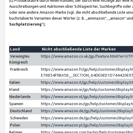
(c) Produktkäufe durch einen Kunden, der durch eine Anzeige auf eine 
Ausschreibungen und Auktionen über Schlagwörter, Suchbegriffe oder 
oder eine andere Amazon-Marke (vgl. die nicht abschließende Liste un
buchstabierte Varianten dieser Wörter (z. B. „ammazon“, „amaozn“ und „
Suchplatzierung
”);
Land
Nicht abschließende Liste der Marken
Vereinigtes
https://www.amazon.co.uk/gp/feature.html?ie=U
Königreich
Frankreich
https://www.amazon.fr/gp/help/customer/displa
E78834F9BA58__SECTION_64DE0ED1D744420E9
Italien
https://www.amazon.it/gp/help/customer/display
Irland
https://www.amazon.ie/gp/help/customer/displa
Niederlande
https://www.amazon.nl/gp/help/customer/display
Spanien
https://www.amazon.es/gp/help/customer/display
Deutschland
https://www.amazon.de/gp/help/customer/displa
Schweden
https://www.amazon.de/gp/help/customer/displa
Polen
https://www.amazon.pl/gp/help/customer/display
Belgien
https://www.amazon.com.be/gp/help/customer/d