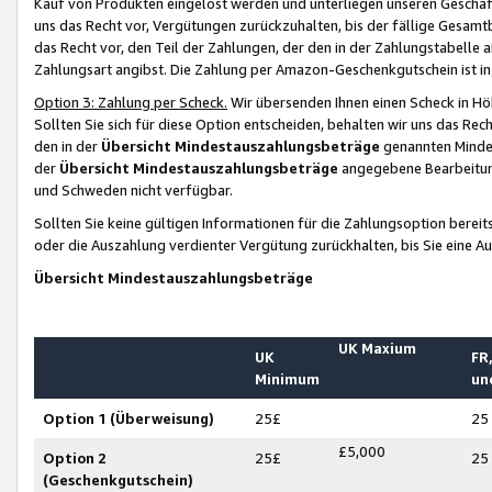
Kauf von Produkten eingelöst werden und unterliegen unseren Geschäf
uns das Recht vor, Vergütungen zurückzuhalten, bis der fällige Gesamt
das Recht vor, den Teil der Zahlungen, der den in der Zahlungstabelle 
Zahlungsart angibst. Die Zahlung per Amazon-Geschenkgutschein ist in
Option 3: Zahlung per Scheck.
Wir übersenden Ihnen einen Scheck in Höh
Sollten Sie sich für diese Option entscheiden, behalten wir uns das Rec
den in der
Übersicht Mindestauszahlungsbeträge
genannten Mindest
der
Übersicht Mindestauszahlungsbeträge
angegebene Bearbeitung
und Schweden nicht verfügbar.
Sollten Sie keine gültigen Informationen für die Zahlungsoption bereit
oder die Auszahlung verdienter Vergütung zurückhalten, bis Sie eine A
Übersicht Mindestauszahlungsbeträge
UK Maxium
UK
FR,
Minimum
un
Option 1 (Überweisung)
25£
25
£5,000
Option 2
25£
25
(Geschenkgutschein)