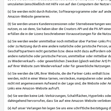
umzuleiten (einschließlich mit Hilfe von auf den Computern der Nutzer i
(s) Sie werden nicht durch Roboter, Softwareprogramme oder auf andere
Amazon-Website generieren.
(t) Sie werden unsere Kundenrezensionen oder Sternebewertungen wed
nutzen, es sei denn, Sie haben über die Creators API und die PA API e
erfüllen die in der Lizenz beschriebenen Voraussetzungen für die Nutzu
(u) Sie werden weder unmittelbar noch mittelbar über Partner-Links P
oder zu Nutzung durch eine andere natürliche oder juristische Person,
Geschäftspartnern nicht gestatten bzw. diese nicht dazu auffordern od
andere natürliche oder juristische Person, unmittelbar oder mittelbar
zu Wiederverkaufs- oder gewerblichen Zwecken (gleich welcher Art) 
auf Ihrer Website zum Wiederverkauf oder für gewerbliche Nutzungen 
(v) Sie werden die URL Ihrer Website, die die Partner-Links enthält b
werden, nicht in einer Weise tarnen, verstecken, manipulieren oder and
nicht mit angemessenem Aufwand in der Lage sind, die Website oder A
Links eine Amazon-Website aufruft.
(w) Sie werden keine Link-Verkürzungen, Schaltflächen, Hyperlinks ode
dahingehend hervorrufen, dass Sie auf eine Amazon-Website verlinken
(x) Auf unser Verlangen hin legen Sie uns eine schriftliche Bestätigung