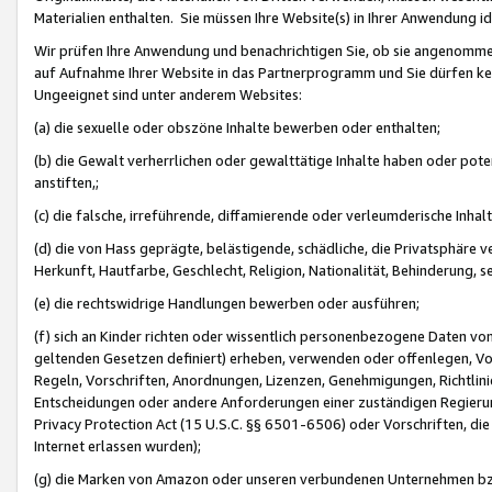
Materialien enthalten. Sie müssen Ihre Website(s) in Ihrer Anwendung ide
Wir prüfen Ihre Anwendung und benachrichtigen Sie, ob sie angenommen
auf Aufnahme Ihrer Website in das Partnerprogramm und Sie dürfen kei
Ungeeignet sind unter anderem Websites:
(a) die sexuelle oder obszöne Inhalte bewerben oder enthalten;
(b) die Gewalt verherrlichen oder gewalttätige Inhalte haben oder pot
anstiften,;
(c) die falsche, irreführende, diffamierende oder verleumderische Inha
(d) die von Hass geprägte, belästigende, schädliche, die Privatsphäre v
Herkunft, Hautfarbe, Geschlecht, Religion, Nationalität, Behinderung, 
(e) die rechtswidrige Handlungen bewerben oder ausführen;
(f) sich an Kinder richten oder wissentlich personenbezogene Daten vo
geltenden Gesetzen definiert) erheben, verwenden oder offenlegen, Vo
Regeln, Vorschriften, Anordnungen, Lizenzen, Genehmigungen, Richtlini
Entscheidungen oder andere Anforderungen einer zuständigen Regierung
Privacy Protection Act (15 U.S.C. §§ 6501-6506) oder Vorschriften, di
Internet erlassen wurden);
(g) die Marken von Amazon oder unseren verbundenen Unternehmen b