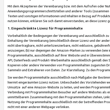
Mit dem Akzeptieren der Vereinbarung bzw. mit dem Aufrufen oder Nutz
Anwendungsprogrammierschnittstellen und anderer Tools (zusammen die
Texten und sonstigen Informationen und Inhalten in Bezug auf Produkte
nutzen können, erklären Sie sich damit einverstanden, an diese Lizenz 
1. Eingeschränkte Lizenz für Programminhalte
Vorbehaltlich der Bedingungen der Vereinbarung und ausschließlich z
Einhaltung der Vereinbarung (einschließlich dieser Lizenz und der ande
nicht übertragbare, nicht unterlizenzierbare, nicht exklusive, gebühren
anzuzeigen; (b) nur diejenigen der Amazon-Marken zu verwenden (wie in 
Programminhalte, ausschließlich auf Ihrer Website und in Übereinstimmu
API, Datenfeeds und Produkt-Werbeinhalte ausschließlich gemäß den Spe
Kopieren oder andere Verwenden von Programminhalten zugunsten Dri
Sammeln und Extrahieren von Daten. Zur Klarstellung: Zu den Program
Sie werden Programminhalte ausschließlich nach Maßgabe der Besti
hiermit eingeräumten Lizenz nutzen. Unbeschadet des Vorstehenden we
Umsätze auf eine Amazon-Website zu leiten, und werden Programminhal
Verbindung mit Programminhalten Besucher auf andere Websites als ein
unmittelbarem Zusammenhang mit den Programminhalten stehen, Links z
Nutzung der Programminhalte ausschließlich mit der betreffenden Pr
nicht mit einer anderen Webpage verlinken.