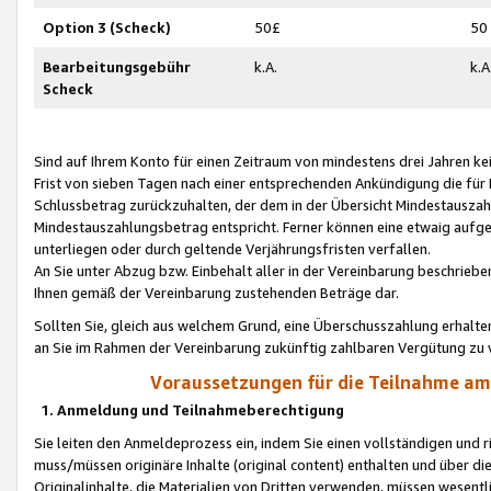
Option 3 (Scheck)
50£
50
Bearbeitungsgebühr
k.A.
k.A
Scheck
Sind auf Ihrem Konto für einen Zeitraum von mindestens drei Jahren kein
Frist von sieben Tagen nach einer entsprechenden Ankündigung die für
Schlussbetrag zurückzuhalten, der dem in der Übersicht Mindestausz
Mindestauszahlungsbetrag entspricht. Ferner können eine etwaig aufg
unterliegen oder durch geltende Verjährungsfristen verfallen.
An Sie unter Abzug bzw. Einbehalt aller in der Vereinbarung beschrieb
Ihnen gemäß der Vereinbarung zustehenden Beträge dar.
Sollten Sie, gleich aus welchem Grund, eine Überschusszahlung erhalte
an Sie im Rahmen der Vereinbarung zukünftig zahlbaren Vergütung zu 
Voraussetzungen für die Teilnahme a
1. Anmeldung und Teilnahmeberechtigung
Sie leiten den Anmeldeprozess ein, indem Sie einen vollständigen und 
muss/müssen originäre Inhalte (original content) enthalten und über d
Originalinhalte, die Materialien von Dritten verwenden, müssen wese