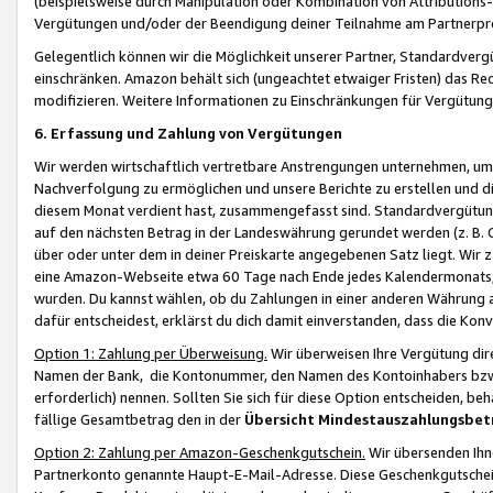
(beispielsweise durch Manipulation oder Kombination von Attributions-
Vergütungen und/oder der Beendigung deiner Teilnahme am Partnerp
Gelegentlich können wir die Möglichkeit unserer Partner, Standardv
einschränken. Amazon behält sich (ungeachtet etwaiger Fristen) das Re
modifizieren. Weitere Informationen zu Einschränkungen für Vergütung
6. Erfassung und Zahlung von Vergütungen
Wir werden wirtschaftlich vertretbare Anstrengungen unternehmen, um 
Nachverfolgung zu ermöglichen und unsere Berichte zu erstellen und di
diesem Monat verdient hast, zusammengefasst sind. Standardvergütung
auf den nächsten Betrag in der Landeswährung gerundet werden (z. B. C
über oder unter dem in deiner Preiskarte angegebenen Satz liegt. Wir
eine Amazon-Webseite etwa 60 Tage nach Ende jedes Kalendermonats, i
wurden. Du kannst wählen, ob du Zahlungen in einer anderen Währung
dafür entscheidest, erklärst du dich damit einverstanden, dass die K
Option 1: Zahlung per Überweisung.
Wir überweisen Ihre Vergütung dir
Namen der Bank, die Kontonummer, den Namen des Kontoinhabers bzw. a
erforderlich) nennen. Sollten Sie sich für diese Option entscheiden, be
fällige Gesamtbetrag den in der
Übersicht Mindestauszahlungsbet
Option 2: Zahlung per Amazon-Geschenkgutschein.
Wir übersenden Ihne
Partnerkonto genannte Haupt-E-Mail-Adresse. Diese Geschenkgutschei