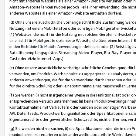
nicht mit anderen Websites als einer Amazon-Website verlinken oder i
Amazon-Website lenken (wobei jedoch Teile Ihrer Anwendung, die nich
anderen Websites als einer Amazon-Website enthalten dürfen).
(d) Ohne unsere ausdrückliche vorherige schriftliche Zustimmung werd
Nutzung mit einem Mobiltelefon oder sonstigen Mobilgerät entwickelt
(1) Websites, die nicht für die Nutzung mit solchen Geräten entwickelt
eine nicht für Mobilgeräte optimierte Website, die über einen Interne
in den
Richtlinie für Mobile Anwendungen
definiert, oder (3) Beistellge
Satellitenempfangsgeräte, Streaming-Video-Player, Blu-Ray-Player ode
Cast oder Vizio Internet-Apps).
(e) Ohne unsere ausdrückliche vorherige schriftliche Genehmigung dürfe
verwenden, um Produkt-Werbeinhalte zu aggregieren, zu analysieren, 
anderen Anwendungen, die für die Verwendung durch Personen oder Or
für die direkte Schulung oder Feinabstimmung eines maschinellen Lern
(f) Sie werden (i) nicht in irgendeiner Weise in die Funktionalität ode
entsprechenden Versuch unternehmen; (ii) keine Produktwerbungsinha
Kontaktaufnahme mit Verkäufern oder Kunden oder sonstiger Werbeaktiv
API, Datenfeeds, Produktwerbungsinhalten oder Spezifikationen erschei
Eigentumsrechte oder gewerblicher Schutzrechte, nicht entfernen, verd
(g) Sie werden nicht versuchen, (i) die Spezifikationen oder die in de
manipulieren, zu reparieren oder anderweitig abgeleitete Werke davon z