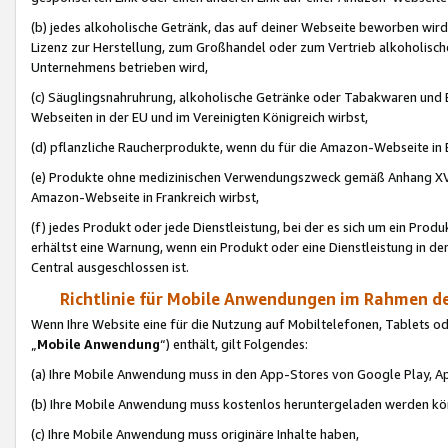
(b) jedes alkoholische Getränk, das auf deiner Webseite beworben wird
Lizenz zur Herstellung, zum Großhandel oder zum Vertrieb alkoholisch
Unternehmens betrieben wird,
(c) Säuglingsnahruhrung, alkoholische Getränke oder Tabakwaren und E
Webseiten in der EU und im Vereinigten Königreich wirbst,
(d) pflanzliche Raucherprodukte, wenn du für die Amazon-Webseite in B
(e) Produkte ohne medizinischen Verwendungszweck gemäß Anhang XVI 
Amazon-Webseite in Frankreich wirbst,
(f) jedes Produkt oder jede Dienstleistung, bei der es sich um ein Prod
erhältst eine Warnung, wenn ein Produkt oder eine Dienstleistung in de
Central ausgeschlossen ist.
Richtlinie für Mobile Anwendungen im Rahmen de
Wenn Ihre Website eine für die Nutzung auf Mobiltelefonen, Tablets 
„
Mobile Anwendung
“) enthält, gilt Folgendes:
(a) Ihre Mobile Anwendung muss in den App-Stores von Google Play, A
(b) Ihre Mobile Anwendung muss kostenlos heruntergeladen werden könn
(c) Ihre Mobile Anwendung muss originäre Inhalte haben,