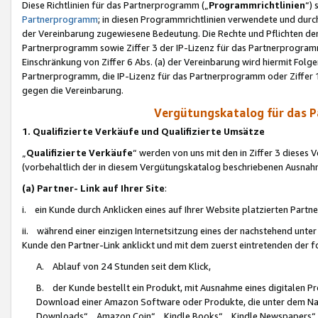
Diese Richtlinien für das Partnerprogramm („
Programmrichtlinien
“)
Partnerprogramm
; in diesen Programmrichtlinien verwendete und durch
der Vereinbarung zugewiesene Bedeutung. Die Rechte und Pflichten de
Partnerprogramm sowie Ziffer 3 der IP-Lizenz für das Partnerprogram
Einschränkung von Ziffer 6 Abs. (a) der Vereinbarung wird hiermit Fol
Partnerprogramm, die IP-Lizenz für das Partnerprogramm oder Ziffer 1
gegen die Vereinbarung.
Vergütungskatalog für das 
1. Qualifizierte Verkäufe und Qualifizierte Umsätze
„
Qualifizierte Verkäufe
“ werden von uns mit den in Ziffer 3 diese
(vorbehaltlich der in diesem Vergütungskatalog beschriebenen Ausnah
(a) Partner- Link auf Ihrer Site
:
i. ein Kunde durch Anklicken eines auf Ihrer Website platzierten Part
ii. während einer einzigen Internetsitzung eines der nachstehend unter (i)
Kunde den Partner-Link anklickt und mit dem zuerst eintretenden der f
A. Ablauf von 24 Stunden seit dem Klick,
B. der Kunde bestellt ein Produkt, mit Ausnahme eines digitalen P
Download einer Amazon Software oder Produkte, die unter dem N
Downloads“, „Amazon Coin“, „Kindle Books“, „Kindle Newspapers“, „