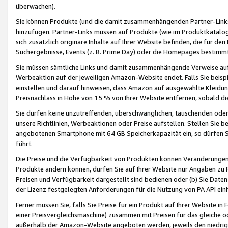
überwachen).
Sie können Produkte (und die damit zusammenhängenden Partner-Links)
hinzufügen. Partner-Links müssen auf Produkte (wie im Produktkatalog de
sich zusätzlich originäre Inhalte auf Ihrer Website befinden, die für 
Suchergebnisse, Events (z. B. Prime Day) oder die Homepages bestimmte
Sie müssen sämtliche Links und damit zusammenhängende Verweise auf z
Werbeaktion auf der jeweiligen Amazon-Website endet. Falls Sie beisp
einstellen und darauf hinweisen, dass Amazon auf ausgewählte Kleidun
Preisnachlass in Höhe von 15 % von Ihrer Website entfernen, sobald di
Sie dürfen keine unzutreffenden, überschwänglichen, täuschenden od
unsere Richtlinien, Werbeaktionen oder Preise aufstellen. Stellen Sie 
angebotenen Smartphone mit 64 GB Speicherkapazität ein, so dürfen S
führt.
Die Preise und die Verfügbarkeit von Produkten können Veränderungen 
Produkte ändern können, dürfen Sie auf Ihrer Website nur Angaben zu P
Preisen und Verfügbarkeit dargestellt sind bedienen oder (b) Sie Daten
der Lizenz festgelegten Anforderungen für die Nutzung von PA API einh
Ferner müssen Sie, falls Sie Preise für ein Produkt auf Ihrer Website in 
einer Preisvergleichsmaschine) zusammen mit Preisen für das gleiche o
außerhalb der Amazon-Website angeboten werden, jeweils den niedrigst