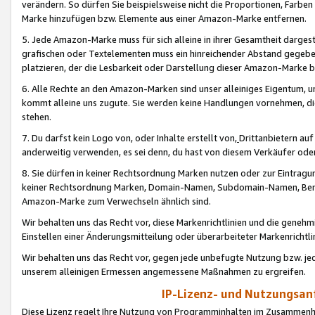
verändern. So dürfen Sie beispielsweise nicht die Proportionen, Farb
Marke hinzufügen bzw. Elemente aus einer Amazon-Marke entfernen.
5. Jede Amazon-Marke muss für sich alleine in ihrer Gesamtheit darge
grafischen oder Textelementen muss ein hinreichender Abstand gegebe
platzieren, der die Lesbarkeit oder Darstellung dieser Amazon-Marke b
6. Alle Rechte an den Amazon-Marken sind unser alleiniges Eigentum, 
kommt alleine uns zugute. Sie werden keine Handlungen vornehmen, 
stehen.
7. Du darfst kein Logo von, oder Inhalte erstellt von,
Drittanbietern au
anderweitig verwenden, es sei denn, du hast von diesem Verkäufer oder
8. Sie dürfen in keiner Rechtsordnung Marken nutzen oder zur Eintragu
keiner Rechtsordnung Marken, Domain-Namen, Subdomain-Namen, Benu
Amazon-Marke zum Verwechseln ähnlich sind.
Wir behalten uns das Recht vor, diese Markenrichtlinien und die gene
Einstellen einer Änderungsmitteilung oder überarbeiteter Markenricht
Wir behalten uns das Recht vor, gegen jede unbefugte Nutzung bzw. jede 
unserem alleinigen Ermessen angemessene Maßnahmen zu ergreifen.
IP-Lizenz- und Nutzungsan
Diese Lizenz regelt Ihre Nutzung von Programminhalten im Zusammen