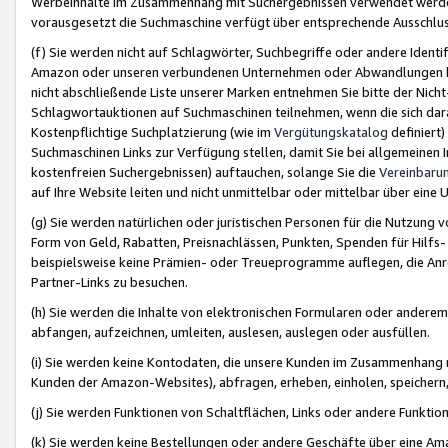
Werbeinhalte im Zusammenhang mit Suchergebnissen verwendet werden,
vorausgesetzt die Suchmaschine verfügt über entsprechende Ausschlu
(f) Sie werden nicht auf Schlagwörter, Suchbegriffe oder andere Ident
Amazon oder unseren verbundenen Unternehmen oder Abwandlungen bzw
nicht abschließende Liste unserer Marken entnehmen Sie bitte der Nich
Schlagwortauktionen auf Suchmaschinen teilnehmen, wenn die sich da
Kostenpflichtige Suchplatzierung (wie im
Vergütungskatalog
definiert
Suchmaschinen Links zur Verfügung stellen, damit Sie bei allgemeinen I
kostenfreien Suchergebnissen) auftauchen, solange Sie die
Vereinbaru
auf Ihre Website leiten und nicht unmittelbar oder mittelbar über eine
(g) Sie werden natürlichen oder juristischen Personen für die Nutzung 
Form von Geld, Rabatten, Preisnachlässen, Punkten, Spenden für Hilfs
beispielsweise keine Prämien- oder Treueprogramme auflegen, die Anrei
Partner-Links zu besuchen.
(h) Sie werden die Inhalte von elektronischen Formularen oder anderem M
abfangen, aufzeichnen, umleiten, auslesen, auslegen oder ausfüllen.
(i) Sie werden keine Kontodaten, die unsere Kunden im Zusammenhang 
Kunden der Amazon-Websites), abfragen, erheben, einholen, speichern,
(j) Sie werden Funktionen von Schaltflächen, Links oder andere Funkti
(k) Sie werden keine Bestellungen oder andere Geschäfte über eine Ama