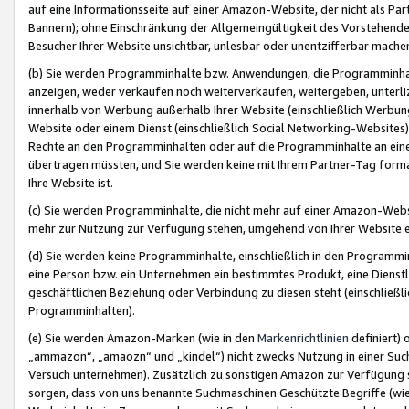
auf eine Informationsseite auf einer Amazon-Website, der nicht als Part
Bannern); ohne Einschränkung der Allgemeingültigkeit des Vorstehende
Besucher Ihrer Website unsichtbar, unlesbar oder unentzifferbar mache
(b) Sie werden Programminhalte bzw. Anwendungen, die Programminhalt
anzeigen, weder verkaufen noch weiterverkaufen, weitergeben, unterli
innerhalb von Werbung außerhalb Ihrer Website (einschließlich Werbun
Website oder einem Dienst (einschließlich Social Networking-Website
Rechte an den Programminhalten oder auf die Programminhalte an eine a
übertragen müssten, und Sie werden keine mit Ihrem Partner-Tag formati
Ihre Website ist.
(c) Sie werden Programminhalte, die nicht mehr auf einer Amazon-Websit
mehr zur Nutzung zur Verfügung stehen, umgehend von Ihrer Website e
(d) Sie werden keine Programminhalte, einschließlich in den Programmin
eine Person bzw. ein Unternehmen ein bestimmtes Produkt, eine Dienstle
geschäftlichen Beziehung oder Verbindung zu diesen steht (einschließli
Programminhalten).
(e) Sie werden Amazon-Marken (wie in den
Markenrichtlinien
definiert) 
„ammazon“, „amaozn“ und „kindel“) nicht zwecks Nutzung in einer Suc
Versuch unternehmen). Zusätzlich zu sonstigen Amazon zur Verfügung 
sorgen, dass von uns benannte Suchmaschinen Geschützte Begriffe (wie 