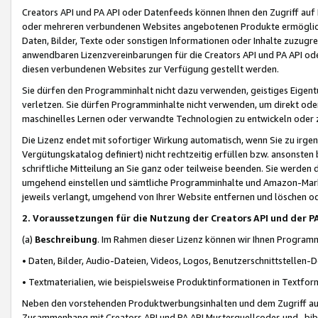
Creators API und PA API oder Datenfeeds können Ihnen den Zugriff auf D
oder mehreren verbundenen Websites angebotenen Produkte ermögliche
Daten, Bilder, Texte oder sonstigen Informationen oder Inhalte zuzugre
anwendbaren Lizenzvereinbarungen für die Creators API und PA API od
diesen verbundenen Websites zur Verfügung gestellt werden.
Sie dürfen den Programminhalt nicht dazu verwenden, geistiges Eigent
verletzen. Sie dürfen Programminhalte nicht verwenden, um direkt ode
maschinelles Lernen oder verwandte Technologien zu entwickeln oder zu
Die Lizenz endet mit sofortiger Wirkung automatisch, wenn Sie zu irg
Vergütungskatalog definiert) nicht rechtzeitig erfüllen bzw. ansonsten
schriftliche Mitteilung an Sie ganz oder teilweise beenden. Sie werden
umgehend einstellen und sämtliche Programminhalte und Amazon-Marke
jeweils verlangt, umgehend von Ihrer Website entfernen und löschen od
2. Voraussetzungen für die Nutzung der Creators API und der P
(a)
Beschreibung
. Im Rahmen dieser Lizenz können wir Ihnen Programmi
• Daten, Bilder, Audio-Dateien, Videos, Logos, Benutzerschnittstellen-
• Textmaterialien, wie beispielsweise Produktinformationen in Textfor
Neben den vorstehenden Produktwerbungsinhalten und dem Zugriff auf 
Zusammenhang mit Creators API und PA API Musterquellcodes und -bibli