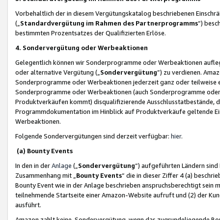
Vorbehaltlich der in diesem Vergütungskatalog beschriebenen Einschr
(„
Standardvergütung im Rahmen des Partnerprogramms
“) besc
bestimmten Prozentsatzes der Qualifizierten Erlöse.
4. Sondervergütung oder Werbeaktionen
Gelegentlich können wir Sonderprogramme oder Werbeaktionen auflegen,
oder alternative Vergütung („
Sondervergütung
”) zu verdienen. Amazo
Sonderprogramme oder Werbeaktionen jederzeit ganz oder teilweise einz
Sonderprogramme oder Werbeaktionen (auch Sonderprogramme oder We
Produktverkäufen kommt) disqualifizierende Ausschlusstatbestände, di
Programmdokumentation im Hinblick auf Produktverkäufe geltende E
Werbeaktionen.
Folgende Sondervergütungen sind derzeit verfügbar:
hier
.
(a) Bounty Events
In den in der
Anlage
(„
Sondervergütung
“) aufgeführten Ländern sind
Zusammenhang mit „
Bounty Events
“ die in dieser Ziffer 4 (a) besch
Bounty Event wie in der Anlage beschrieben anspruchsberechtigt sein mu
teilnehmende Startseite einer Amazon-Website aufruft und (2) der Kun
ausführt.
Amazon zahlt keine Sondervergütung, wenn das zugrundeliegende Boun