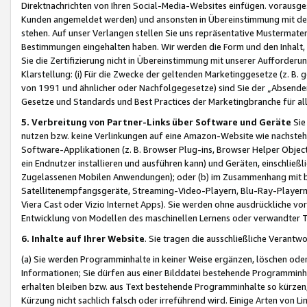
Direktnachrichten von Ihren Social-Media-Websites einfügen. vorausg
Kunden angemeldet werden) und ansonsten in Übereinstimmung mit der
stehen. Auf unser Verlangen stellen Sie uns repräsentative Mustermater
Bestimmungen eingehalten haben. Wir werden die Form und den Inhalt, di
Sie die Zertifizierung nicht in Übereinstimmung mit unserer Aufforderu
Klarstellung: (i) Für die Zwecke der geltenden Marketinggesetze (z. 
von 1991 und ähnlicher oder Nachfolgegesetze) sind Sie der „Absender“ j
Gesetze und Standards und Best Practices der Marketingbranche für 
5. Verbreitung von Partner-Links über Software und Geräte
Sie
nutzen bzw. keine Verlinkungen auf eine Amazon-Website wie nachsteh
Software-Applikationen (z. B. Browser Plug-ins, Browser Helper Objec
ein Endnutzer installieren und ausführen kann) und Geräten, einschlie
Zugelassenen Mobilen Anwendungen); oder (b) im Zusammenhang mit bzw.
Satellitenempfangsgeräte, Streaming-Video-Playern, Blu-Ray-Playern 
Viera Cast oder Vizio Internet Apps). Sie werden ohne ausdrückliche v
Entwicklung von Modellen des maschinellen Lernens oder verwandter 
6. Inhalte auf Ihrer Website
. Sie tragen die ausschließliche Verantwo
(a) Sie werden Programminhalte in keiner Weise ergänzen, löschen oder
Informationen; Sie dürfen aus einer Bilddatei bestehende Programminhal
erhalten bleiben bzw. aus Text bestehende Programminhalte so kürzen, 
Kürzung nicht sachlich falsch oder irreführend wird. Einige Arten von L