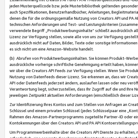
jeden Musterquellcode bzw. jede Musterbibliothek geltenden gesonder
auch Spezifikationen, Benutzerhandbücher, Anleitungen, Begleitmaterial
denen die für die ordnungsgemäße Nutzung von Creators API und PA A
technischen Anforderungen und Test- und Leistungskriterien (zusammen
verwendete Begriff „Produktwerbungsinhalte“ schließt ausdrücklich al
Lizenz zur Verfügung stellen, sowie alle von uns zur Verfügung gestel
ausdrücklich nicht auf Daten, Bilder, Texte oder sonstige Informatione
es sich nicht um eine Amazon-Website handelt.
(b) Abrufen von Produktwerbungsinhalten. Sie können Produkt-Werbein
ausdrückliche vorherige schriftliche Genehmigung erteilt haben, könn
wir über die Creators API Feeds zur Verfügung stellen. Wenn Sie Produk
Nutzung von Datenfeeds dieser Lizenz. Sie erkennen an, dass wir Creat
API oder Datenfeeds jederzeit ändern, auslaufen lassen oder neu veröffe
Verantwortung liegt, sicherzustellen, dass Ihr Zugriff auf die und Ihr
jeweiligen Zeitpunkt aktuellen Anforderungen (einschließlich dieser Liz
Zur Identifizierung Ihres Kontos und zum Stellen von Anfragen an Crea
Schlüssel und einem privaten Schlüssel (jedes Schlüsselpaar eine „Kon
Rahmen des Amazon-Partnerprogramms zugeteilte Partner-ID oder ein
Kontokennungen über den Creators API und PA API Kontoerstellungspro
Um Programmwerbeinhalte über die Creators API Dienste zu erhalten, m