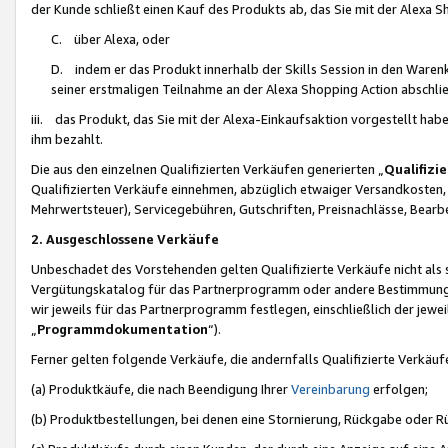
der Kunde schließt einen Kauf des Produkts ab, das Sie mit der Alexa 
C. über Alexa, oder
D. indem er das Produkt innerhalb der Skills Session in den Waren
seiner erstmaligen Teilnahme an der Alexa Shopping Action abschlie
iii. das Produkt, das Sie mit der Alexa-Einkaufsaktion vorgestellt ha
ihm bezahlt.
Die aus den einzelnen Qualifizierten Verkäufen generierten „
Qualifizi
Qualifizierten Verkäufe einnehmen, abzüglich etwaiger Versandkosten
Mehrwertsteuer), Servicegebühren, Gutschriften, Preisnachlässe, Bear
2. Ausgeschlossene Verkäufe
Unbeschadet des Vorstehenden gelten Qualifizierte Verkäufe nicht als
Vergütungskatalog für das Partnerprogramm oder andere Bestimmungen,
wir jeweils für das Partnerprogramm festlegen, einschließlich der jewe
„
Programmdokumentation
“).
Ferner gelten folgende Verkäufe, die andernfalls Qualifizierte Verkä
(a) Produktkäufe, die nach Beendigung Ihrer
Vereinbarung
erfolgen;
(b) Produktbestellungen, bei denen eine Stornierung, Rückgabe oder R