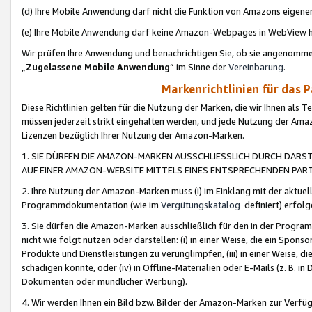
(d) Ihre Mobile Anwendung darf nicht die Funktion von Amazons eige
(e) Ihre Mobile Anwendung darf keine Amazon-Webpages in WebView 
Wir prüfen Ihre Anwendung und benachrichtigen Sie, ob sie angenomm
„
Zugelassene Mobile Anwendung
“ im Sinne der
Vereinbarung
.
Markenrichtlinien für das 
Diese Richtlinien gelten für die Nutzung der Marken, die wir Ihnen als 
müssen jederzeit strikt eingehalten werden, und jede Nutzung der Ama
Lizenzen bezüglich Ihrer Nutzung der Amazon-Marken.
1. SIE DÜRFEN DIE AMAZON-MARKEN AUSSCHLIESSLICH DURCH DARS
AUF EINER AMAZON-WEBSITE MITTELS EINES ENTSPRECHENDEN PART
2. Ihre Nutzung der Amazon-Marken muss (i) im Einklang mit der aktuells
Programmdokumentation (wie im
Vergütungskatalog
definiert) erfolg
3. Sie dürfen die Amazon-Marken ausschließlich für den in der Progr
nicht wie folgt nutzen oder darstellen: (i) in einer Weise, die ein Spo
Produkte und Dienstleistungen zu verunglimpfen, (iii) in einer Weise
schädigen könnte, oder (iv) in Offline-Materialien oder E-Mails (z. B.
Dokumenten oder mündlicher Werbung).
4. Wir werden Ihnen ein Bild bzw. Bilder der Amazon-Marken zur Verfüg