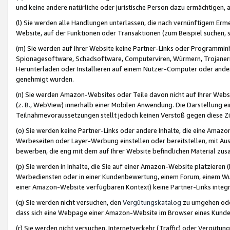
und keine andere natürliche oder juristische Person dazu ermächtigen, a
(l) Sie werden alle Handlungen unterlassen, die nach vernünftigem Erme
Website, auf der Funktionen oder Transaktionen (zum Beispiel suchen, s
(m) Sie werden auf Ihrer Website keine Partner-Links oder Programmin
Spionagesoftware, Schadsoftware, Computerviren, Würmern, Trojaner
Herunterladen oder Installieren auf einem Nutzer-Computer oder ande
genehmigt wurden.
(n) Sie werden Amazon-Websites oder Teile davon nicht auf Ihrer Websi
(z. B., WebView) innerhalb einer Mobilen Anwendung. Die Darstellung ein
Teilnahmevoraussetzungen stellt jedoch keinen Verstoß gegen diese Zif
(o) Sie werden keine Partner-Links oder andere Inhalte, die eine Am
Werbeseiten oder Layer-Werbung einstellen oder bereitstellen, mit Au
bewerben, die eng mit dem auf Ihrer Website befindlichen Material z
(p) Sie werden in Inhalte, die Sie auf einer Amazon-Website platzier
Werbediensten oder in einer Kundenbewertung, einem Forum, einem Wun
einer Amazon-Website verfügbaren Kontext) keine Partner-Links integr
(q) Sie werden nicht versuchen, den
Vergütungskatalog
zu umgehen oder
dass sich eine Webpage einer Amazon-Website im Browser eines Kunden 
(r) Sie werden nicht versuchen, Internetverkehr (Traffic) oder Vergü