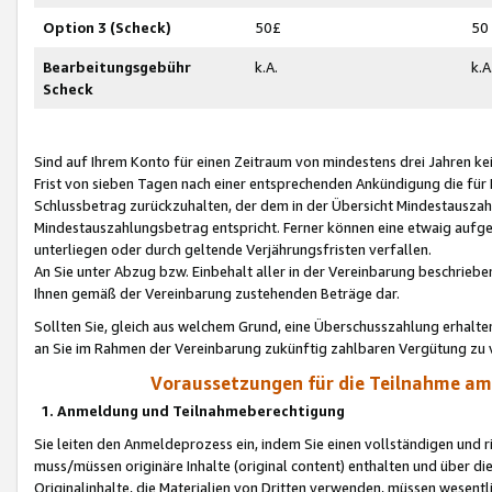
Option 3 (Scheck)
50£
50
Bearbeitungsgebühr
k.A.
k.A
Scheck
Sind auf Ihrem Konto für einen Zeitraum von mindestens drei Jahren kein
Frist von sieben Tagen nach einer entsprechenden Ankündigung die für
Schlussbetrag zurückzuhalten, der dem in der Übersicht Mindestausz
Mindestauszahlungsbetrag entspricht. Ferner können eine etwaig aufg
unterliegen oder durch geltende Verjährungsfristen verfallen.
An Sie unter Abzug bzw. Einbehalt aller in der Vereinbarung beschrieb
Ihnen gemäß der Vereinbarung zustehenden Beträge dar.
Sollten Sie, gleich aus welchem Grund, eine Überschusszahlung erhalte
an Sie im Rahmen der Vereinbarung zukünftig zahlbaren Vergütung zu 
Voraussetzungen für die Teilnahme a
1. Anmeldung und Teilnahmeberechtigung
Sie leiten den Anmeldeprozess ein, indem Sie einen vollständigen und 
muss/müssen originäre Inhalte (original content) enthalten und über d
Originalinhalte, die Materialien von Dritten verwenden, müssen wese