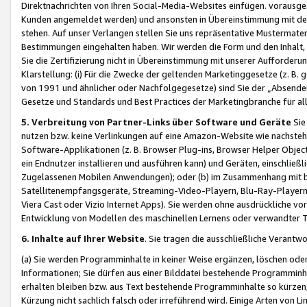
Direktnachrichten von Ihren Social-Media-Websites einfügen. vorausg
Kunden angemeldet werden) und ansonsten in Übereinstimmung mit der
stehen. Auf unser Verlangen stellen Sie uns repräsentative Mustermater
Bestimmungen eingehalten haben. Wir werden die Form und den Inhalt, di
Sie die Zertifizierung nicht in Übereinstimmung mit unserer Aufforderu
Klarstellung: (i) Für die Zwecke der geltenden Marketinggesetze (z. 
von 1991 und ähnlicher oder Nachfolgegesetze) sind Sie der „Absender“ j
Gesetze und Standards und Best Practices der Marketingbranche für 
5. Verbreitung von Partner-Links über Software und Geräte
Sie
nutzen bzw. keine Verlinkungen auf eine Amazon-Website wie nachsteh
Software-Applikationen (z. B. Browser Plug-ins, Browser Helper Objec
ein Endnutzer installieren und ausführen kann) und Geräten, einschlie
Zugelassenen Mobilen Anwendungen); oder (b) im Zusammenhang mit bzw.
Satellitenempfangsgeräte, Streaming-Video-Playern, Blu-Ray-Playern 
Viera Cast oder Vizio Internet Apps). Sie werden ohne ausdrückliche v
Entwicklung von Modellen des maschinellen Lernens oder verwandter 
6. Inhalte auf Ihrer Website
. Sie tragen die ausschließliche Verantwo
(a) Sie werden Programminhalte in keiner Weise ergänzen, löschen oder
Informationen; Sie dürfen aus einer Bilddatei bestehende Programminhal
erhalten bleiben bzw. aus Text bestehende Programminhalte so kürzen, 
Kürzung nicht sachlich falsch oder irreführend wird. Einige Arten von L