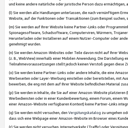
und keine andere natürliche oder juristische Person dazu ermächtigen, a
(l) Sie werden alle Handlungen unterlassen, die nach vernünftigem Erme
Website, auf der Funktionen oder Transaktionen (zum Beispiel suchen, s
(m) Sie werden auf Ihrer Website keine Partner-Links oder Programmin
Spionagesoftware, Schadsoftware, Computerviren, Würmern, Trojaner
Herunterladen oder Installieren auf einem Nutzer-Computer oder ande
genehmigt wurden.
(n) Sie werden Amazon-Websites oder Teile davon nicht auf Ihrer Websi
(z. B., WebView) innerhalb einer Mobilen Anwendung. Die Darstellung ein
Teilnahmevoraussetzungen stellt jedoch keinen Verstoß gegen diese Zif
(o) Sie werden keine Partner-Links oder andere Inhalte, die eine Am
Werbeseiten oder Layer-Werbung einstellen oder bereitstellen, mit Au
bewerben, die eng mit dem auf Ihrer Website befindlichen Material z
(p) Sie werden in Inhalte, die Sie auf einer Amazon-Website platzier
Werbediensten oder in einer Kundenbewertung, einem Forum, einem Wun
einer Amazon-Website verfügbaren Kontext) keine Partner-Links integr
(q) Sie werden nicht versuchen, den
Vergütungskatalog
zu umgehen oder
dass sich eine Webpage einer Amazon-Website im Browser eines Kunden 
(r) Sie werden nicht versuchen, Internetverkehr (Traffic) oder Vergü