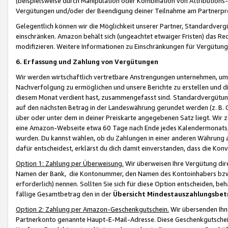
(beispielsweise durch Manipulation oder Kombination von Attributions-
Vergütungen und/oder der Beendigung deiner Teilnahme am Partnerp
Gelegentlich können wir die Möglichkeit unserer Partner, Standardv
einschränken. Amazon behält sich (ungeachtet etwaiger Fristen) das Re
modifizieren. Weitere Informationen zu Einschränkungen für Vergütung
6. Erfassung und Zahlung von Vergütungen
Wir werden wirtschaftlich vertretbare Anstrengungen unternehmen, um 
Nachverfolgung zu ermöglichen und unsere Berichte zu erstellen und di
diesem Monat verdient hast, zusammengefasst sind. Standardvergütung
auf den nächsten Betrag in der Landeswährung gerundet werden (z. B. C
über oder unter dem in deiner Preiskarte angegebenen Satz liegt. Wir
eine Amazon-Webseite etwa 60 Tage nach Ende jedes Kalendermonats, i
wurden. Du kannst wählen, ob du Zahlungen in einer anderen Währung
dafür entscheidest, erklärst du dich damit einverstanden, dass die K
Option 1: Zahlung per Überweisung.
Wir überweisen Ihre Vergütung dir
Namen der Bank, die Kontonummer, den Namen des Kontoinhabers bzw. a
erforderlich) nennen. Sollten Sie sich für diese Option entscheiden, be
fällige Gesamtbetrag den in der
Übersicht Mindestauszahlungsbet
Option 2: Zahlung per Amazon-Geschenkgutschein.
Wir übersenden Ihne
Partnerkonto genannte Haupt-E-Mail-Adresse. Diese Geschenkgutschei