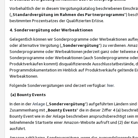
Vorbehaltlich der in diesem Vergütungskatalog beschriebenen Einschr
(„
Standardvergütung im Rahmen des Partnerprogramms
“) besc
bestimmten Prozentsatzes der Qualifizierten Erlöse.
4. Sondervergütung oder Werbeaktionen
Gelegentlich können wir Sonderprogramme oder Werbeaktionen auflegen,
oder alternative Vergütung („
Sondervergütung
”) zu verdienen. Amazo
Sonderprogramme oder Werbeaktionen jederzeit ganz oder teilweise einz
Sonderprogramme oder Werbeaktionen (auch Sonderprogramme oder We
Produktverkäufen kommt) disqualifizierende Ausschlusstatbestände, di
Programmdokumentation im Hinblick auf Produktverkäufe geltende E
Werbeaktionen.
Folgende Sondervergütungen sind derzeit verfügbar:
hier
.
(a) Bounty Events
In den in der
Anlage
(„
Sondervergütung
“) aufgeführten Ländern sind
Zusammenhang mit „
Bounty Events
“ die in dieser Ziffer 4 (a) besch
Bounty Event wie in der Anlage beschrieben anspruchsberechtigt sein mu
teilnehmende Startseite einer Amazon-Website aufruft und (2) der Kun
ausführt.
Amazon zahlt keine Sondervergütung, wenn das zugrundeliegende Boun