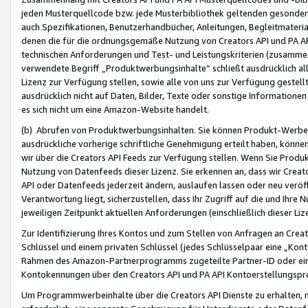
jeden Musterquellcode bzw. jede Musterbibliothek geltenden gesonder
auch Spezifikationen, Benutzerhandbücher, Anleitungen, Begleitmaterial
denen die für die ordnungsgemäße Nutzung von Creators API und PA A
technischen Anforderungen und Test- und Leistungskriterien (zusammen
verwendete Begriff „Produktwerbungsinhalte“ schließt ausdrücklich al
Lizenz zur Verfügung stellen, sowie alle von uns zur Verfügung gestel
ausdrücklich nicht auf Daten, Bilder, Texte oder sonstige Informatione
es sich nicht um eine Amazon-Website handelt.
(b) Abrufen von Produktwerbungsinhalten. Sie können Produkt-Werbein
ausdrückliche vorherige schriftliche Genehmigung erteilt haben, könn
wir über die Creators API Feeds zur Verfügung stellen. Wenn Sie Produk
Nutzung von Datenfeeds dieser Lizenz. Sie erkennen an, dass wir Creat
API oder Datenfeeds jederzeit ändern, auslaufen lassen oder neu veröffe
Verantwortung liegt, sicherzustellen, dass Ihr Zugriff auf die und Ihr
jeweiligen Zeitpunkt aktuellen Anforderungen (einschließlich dieser Liz
Zur Identifizierung Ihres Kontos und zum Stellen von Anfragen an Crea
Schlüssel und einem privaten Schlüssel (jedes Schlüsselpaar eine „Kon
Rahmen des Amazon-Partnerprogramms zugeteilte Partner-ID oder ein
Kontokennungen über den Creators API und PA API Kontoerstellungspro
Um Programmwerbeinhalte über die Creators API Dienste zu erhalten, m