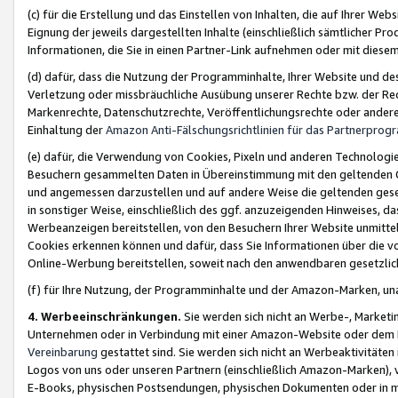
(c) für die Erstellung und das Einstellen von Inhalten, die auf Ihrer We
Eignung der jeweils dargestellten Inhalte (einschließlich sämtlicher 
Informationen, die Sie in einen Partner-Link aufnehmen oder mit diese
(d) dafür, dass die Nutzung der Programminhalte, Ihrer Website und des 
Verletzung oder missbräuchliche Ausübung unserer Rechte bzw. der Recht
Markenrechte, Datenschutzrechte, Veröffentlichungsrechte oder anderer
Einhaltung der
Amazon Anti-Fälschungsrichtlinien für das Partnerpro
(e) dafür, die Verwendung von Cookies, Pixeln und anderen Technologien
Besuchern gesammelten Daten in Übereinstimmung mit den geltenden Ge
und angemessen darzustellen und auf andere Weise die geltenden geset
in sonstiger Weise, einschließlich des ggf. anzuzeigenden Hinweises, d
Werbeanzeigen bereitstellen, von den Besuchern Ihrer Website unmitte
Cookies erkennen können und dafür, dass Sie Informationen über die v
Online-Werbung bereitstellen, soweit nach den anwendbaren gesetzlic
(f) für Ihre Nutzung, der Programminhalte und der Amazon-Marken, u
4. Werbeeinschränkungen.
Sie werden sich nicht an Werbe-, Market
Unternehmen oder in Verbindung mit einer Amazon-Website oder dem Pa
Vereinbarung
gestattet sind. Sie werden sich nicht an Werbeaktivitäten
Logos von uns oder unseren Partnern (einschließlich Amazon-Marken), 
E-Books, physischen Postsendungen, physischen Dokumenten oder in 