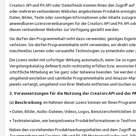
Creators API und PA API oder Datenfeeds können Ihnen den Zugriff auf D
oder mehreren verbundenen Websites angebotenen Produkte ermögliche
Daten, Bilder, Texte oder sonstigen Informationen oder Inhalte zuzugre
anwendbaren Lizenzvereinbarungen für die Creators API und PA API od
diesen verbundenen Websites zur Verfügung gestellt werden.
Sie dürfen den Programminhalt nicht dazu verwenden, geistiges Eigent
verletzen. Sie dürfen Programminhalte nicht verwenden, um direkt ode
maschinelles Lernen oder verwandte Technologien zu entwickeln oder zu
Die Lizenz endet mit sofortiger Wirkung automatisch, wenn Sie zu irg
Vergütungskatalog definiert) nicht rechtzeitig erfüllen bzw. ansonsten
schriftliche Mitteilung an Sie ganz oder teilweise beenden. Sie werden
umgehend einstellen und sämtliche Programminhalte und Amazon-Marke
jeweils verlangt, umgehend von Ihrer Website entfernen und löschen od
2. Voraussetzungen für die Nutzung der Creators API und der P
(a)
Beschreibung
. Im Rahmen dieser Lizenz können wir Ihnen Programmi
• Daten, Bilder, Audio-Dateien, Videos, Logos, Benutzerschnittstellen-
• Textmaterialien, wie beispielsweise Produktinformationen in Textfor
Neben den vorstehenden Produktwerbungsinhalten und dem Zugriff auf 
Zusammenhang mit Creators API und PA API Musterquellcodes und -bibli