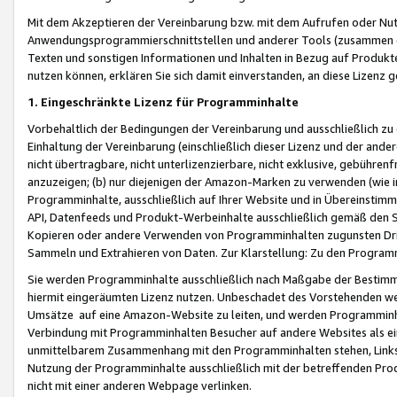
Mit dem Akzeptieren der Vereinbarung bzw. mit dem Aufrufen oder Nutz
Anwendungsprogrammierschnittstellen und anderer Tools (zusammen die
Texten und sonstigen Informationen und Inhalten in Bezug auf Produkte
nutzen können, erklären Sie sich damit einverstanden, an diese Lizenz 
1. Eingeschränkte Lizenz für Programminhalte
Vorbehaltlich der Bedingungen der Vereinbarung und ausschließlich z
Einhaltung der Vereinbarung (einschließlich dieser Lizenz und der ande
nicht übertragbare, nicht unterlizenzierbare, nicht exklusive, gebühren
anzuzeigen; (b) nur diejenigen der Amazon-Marken zu verwenden (wie in 
Programminhalte, ausschließlich auf Ihrer Website und in Übereinstimmu
API, Datenfeeds und Produkt-Werbeinhalte ausschließlich gemäß den Spe
Kopieren oder andere Verwenden von Programminhalten zugunsten Dri
Sammeln und Extrahieren von Daten. Zur Klarstellung: Zu den Program
Sie werden Programminhalte ausschließlich nach Maßgabe der Besti
hiermit eingeräumten Lizenz nutzen. Unbeschadet des Vorstehenden we
Umsätze auf eine Amazon-Website zu leiten, und werden Programminhal
Verbindung mit Programminhalten Besucher auf andere Websites als ein
unmittelbarem Zusammenhang mit den Programminhalten stehen, Links z
Nutzung der Programminhalte ausschließlich mit der betreffenden Pr
nicht mit einer anderen Webpage verlinken.