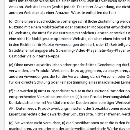
nicht mit anderen Websites als einer Amazon-Website verlinken oder i
Amazon-Website lenken (wobei jedoch Teile Ihrer Anwendung, die nich
anderen Websites als einer Amazon-Website enthalten dürfen).
(d) Ohne unsere ausdrückliche vorherige schriftliche Zustimmung werd
Nutzung mit einem Mobiltelefon oder sonstigen Mobilgerät entwickelt
(1) Websites, die nicht für die Nutzung mit solchen Geräten entwickelt
eine nicht für Mobilgeräte optimierte Website, die über einen Interne
in den
Richtlinie für Mobile Anwendungen
definiert, oder (3) Beistellge
Satellitenempfangsgeräte, Streaming-Video-Player, Blu-Ray-Player ode
Cast oder Vizio Internet-Apps).
(e) Ohne unsere ausdrückliche vorherige schriftliche Genehmigung dürfe
verwenden, um Produkt-Werbeinhalte zu aggregieren, zu analysieren, 
anderen Anwendungen, die für die Verwendung durch Personen oder Or
für die direkte Schulung oder Feinabstimmung eines maschinellen Lern
(f) Sie werden (i) nicht in irgendeiner Weise in die Funktionalität ode
entsprechenden Versuch unternehmen; (ii) keine Produktwerbungsinha
Kontaktaufnahme mit Verkäufern oder Kunden oder sonstiger Werbeaktiv
API, Datenfeeds, Produktwerbungsinhalten oder Spezifikationen erschei
Eigentumsrechte oder gewerblicher Schutzrechte, nicht entfernen, verd
(g) Sie werden nicht versuchen, (i) die Spezifikationen oder die in de
manipulieren, zu reparieren oder anderweitig abgeleitete Werke davon z