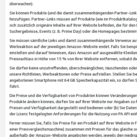
überwachen).
Sie können Produkte (und die damit zusammenhängenden Partner-Links)
hinzufügen. Partner-Links müssen auf Produkte (wie im Produktkatalog de
sich zusätzlich originäre Inhalte auf Ihrer Website befinden, die für 
Suchergebnisse, Events (z. B. Prime Day) oder die Homepages bestimmte
Sie müssen sämtliche Links und damit zusammenhängende Verweise auf z
Werbeaktion auf der jeweiligen Amazon-Website endet. Falls Sie beisp
einstellen und darauf hinweisen, dass Amazon auf ausgewählte Kleidun
Preisnachlass in Höhe von 15 % von Ihrer Website entfernen, sobald di
Sie dürfen keine unzutreffenden, überschwänglichen, täuschenden od
unsere Richtlinien, Werbeaktionen oder Preise aufstellen. Stellen Sie 
angebotenen Smartphone mit 64 GB Speicherkapazität ein, so dürfen S
führt.
Die Preise und die Verfügbarkeit von Produkten können Veränderungen 
Produkte ändern können, dürfen Sie auf Ihrer Website nur Angaben zu P
Preisen und Verfügbarkeit dargestellt sind bedienen oder (b) Sie Daten
der Lizenz festgelegten Anforderungen für die Nutzung von PA API einh
Ferner müssen Sie, falls Sie Preise für ein Produkt auf Ihrer Website in 
einer Preisvergleichsmaschine) zusammen mit Preisen für das gleiche o
außerhalb der Amazon-Website angeboten werden, jeweils den niedrigst