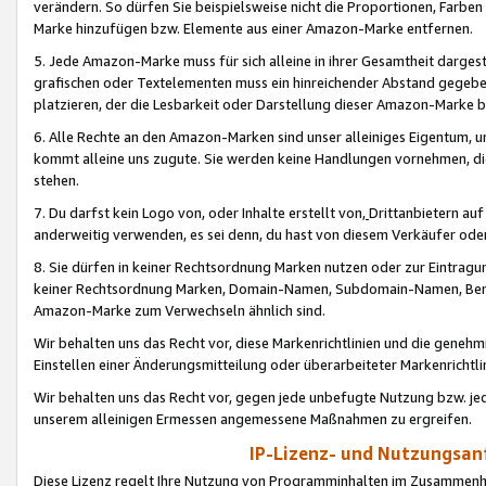
verändern. So dürfen Sie beispielsweise nicht die Proportionen, Farb
Marke hinzufügen bzw. Elemente aus einer Amazon-Marke entfernen.
5. Jede Amazon-Marke muss für sich alleine in ihrer Gesamtheit darge
grafischen oder Textelementen muss ein hinreichender Abstand gegebe
platzieren, der die Lesbarkeit oder Darstellung dieser Amazon-Marke b
6. Alle Rechte an den Amazon-Marken sind unser alleiniges Eigentum, 
kommt alleine uns zugute. Sie werden keine Handlungen vornehmen, 
stehen.
7. Du darfst kein Logo von, oder Inhalte erstellt von,
Drittanbietern au
anderweitig verwenden, es sei denn, du hast von diesem Verkäufer oder
8. Sie dürfen in keiner Rechtsordnung Marken nutzen oder zur Eintragu
keiner Rechtsordnung Marken, Domain-Namen, Subdomain-Namen, Benu
Amazon-Marke zum Verwechseln ähnlich sind.
Wir behalten uns das Recht vor, diese Markenrichtlinien und die gene
Einstellen einer Änderungsmitteilung oder überarbeiteter Markenricht
Wir behalten uns das Recht vor, gegen jede unbefugte Nutzung bzw. jede 
unserem alleinigen Ermessen angemessene Maßnahmen zu ergreifen.
IP-Lizenz- und Nutzungsan
Diese Lizenz regelt Ihre Nutzung von Programminhalten im Zusammen