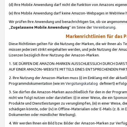
(d) Ihre Mobile Anwendung darf nicht die Funktion von Amazons eige
(e) Ihre Mobile Anwendung darf keine Amazon-Webpages in WebView 
Wir prüfen Ihre Anwendung und benachrichtigen Sie, ob sie angenomm
„
Zugelassene Mobile Anwendung
“ im Sinne der
Vereinbarung
.
Markenrichtlinien für das 
Diese Richtlinien gelten für die Nutzung der Marken, die wir Ihnen als 
müssen jederzeit strikt eingehalten werden, und jede Nutzung der Ama
Lizenzen bezüglich Ihrer Nutzung der Amazon-Marken.
1. SIE DÜRFEN DIE AMAZON-MARKEN AUSSCHLIESSLICH DURCH DARS
AUF EINER AMAZON-WEBSITE MITTELS EINES ENTSPRECHENDEN PART
2. Ihre Nutzung der Amazon-Marken muss (i) im Einklang mit der aktuells
Programmdokumentation (wie im
Vergütungskatalog
definiert) erfolg
3. Sie dürfen die Amazon-Marken ausschließlich für den in der Progr
nicht wie folgt nutzen oder darstellen: (i) in einer Weise, die ein Spo
Produkte und Dienstleistungen zu verunglimpfen, (iii) in einer Weise
schädigen könnte, oder (iv) in Offline-Materialien oder E-Mails (z. B.
Dokumenten oder mündlicher Werbung).
4. Wir werden Ihnen ein Bild bzw. Bilder der Amazon-Marken zur Verfüg