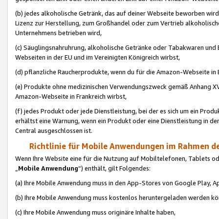
(b) jedes alkoholische Getränk, das auf deiner Webseite beworben wird
Lizenz zur Herstellung, zum Großhandel oder zum Vertrieb alkoholisch
Unternehmens betrieben wird,
(c) Säuglingsnahruhrung, alkoholische Getränke oder Tabakwaren und E
Webseiten in der EU und im Vereinigten Königreich wirbst,
(d) pflanzliche Raucherprodukte, wenn du für die Amazon-Webseite in B
(e) Produkte ohne medizinischen Verwendungszweck gemäß Anhang XVI 
Amazon-Webseite in Frankreich wirbst,
(f) jedes Produkt oder jede Dienstleistung, bei der es sich um ein Prod
erhältst eine Warnung, wenn ein Produkt oder eine Dienstleistung in de
Central ausgeschlossen ist.
Richtlinie für Mobile Anwendungen im Rahmen de
Wenn Ihre Website eine für die Nutzung auf Mobiltelefonen, Tablets 
„
Mobile Anwendung
“) enthält, gilt Folgendes:
(a) Ihre Mobile Anwendung muss in den App-Stores von Google Play, A
(b) Ihre Mobile Anwendung muss kostenlos heruntergeladen werden könn
(c) Ihre Mobile Anwendung muss originäre Inhalte haben,