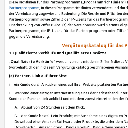
Diese Richtlinien für das Partnerprogramm („
Programmrichtlinien
“)
Partnerprogramm
; in diesen Programmrichtlinien verwendete und durch
der Vereinbarung zugewiesene Bedeutung. Die Rechte und Pflichten de
Partnerprogramm sowie Ziffer 3 der IP-Lizenz für das Partnerprogram
Einschränkung von Ziffer 6 Abs. (a) der Vereinbarung wird hiermit Fol
Partnerprogramm, die IP-Lizenz für das Partnerprogramm oder Ziffer 1
gegen die Vereinbarung.
Vergütungskatalog für das 
1. Qualifizierte Verkäufe und Qualifizierte Umsätze
„
Qualifizierte Verkäufe
“ werden von uns mit den in Ziffer 3 diese
(vorbehaltlich der in diesem Vergütungskatalog beschriebenen Ausnah
(a) Partner- Link auf Ihrer Site
:
i. ein Kunde durch Anklicken eines auf Ihrer Website platzierten Part
ii. während einer einzigen Internetsitzung eines der nachstehend unter (i)
Kunde den Partner-Link anklickt und mit dem zuerst eintretenden der f
A. Ablauf von 24 Stunden seit dem Klick,
B. der Kunde bestellt ein Produkt, mit Ausnahme eines digitalen P
Download einer Amazon Software oder Produkte, die unter dem N
Downloads“, „Amazon Coin“, „Kindle Books“, „Kindle Newspapers“, „