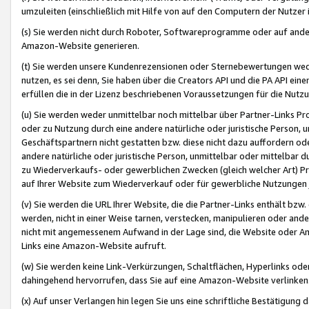
umzuleiten (einschließlich mit Hilfe von auf den Computern der Nutzer i
(s) Sie werden nicht durch Roboter, Softwareprogramme oder auf andere
Amazon-Website generieren.
(t) Sie werden unsere Kundenrezensionen oder Sternebewertungen wed
nutzen, es sei denn, Sie haben über die Creators API und die PA API e
erfüllen die in der Lizenz beschriebenen Voraussetzungen für die Nutzu
(u) Sie werden weder unmittelbar noch mittelbar über Partner-Links P
oder zu Nutzung durch eine andere natürliche oder juristische Person,
Geschäftspartnern nicht gestatten bzw. diese nicht dazu auffordern od
andere natürliche oder juristische Person, unmittelbar oder mittelbar
zu Wiederverkaufs- oder gewerblichen Zwecken (gleich welcher Art) 
auf Ihrer Website zum Wiederverkauf oder für gewerbliche Nutzungen 
(v) Sie werden die URL Ihrer Website, die die Partner-Links enthält b
werden, nicht in einer Weise tarnen, verstecken, manipulieren oder and
nicht mit angemessenem Aufwand in der Lage sind, die Website oder A
Links eine Amazon-Website aufruft.
(w) Sie werden keine Link-Verkürzungen, Schaltflächen, Hyperlinks ode
dahingehend hervorrufen, dass Sie auf eine Amazon-Website verlinken
(x) Auf unser Verlangen hin legen Sie uns eine schriftliche Bestätigung