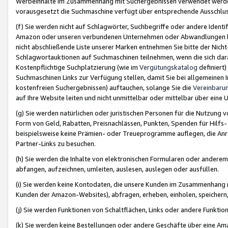
Werbeinhalte im Zusammenhang mit Suchergebnissen verwendet werden,
vorausgesetzt die Suchmaschine verfügt über entsprechende Ausschlu
(f) Sie werden nicht auf Schlagwörter, Suchbegriffe oder andere Ident
Amazon oder unseren verbundenen Unternehmen oder Abwandlungen bzw
nicht abschließende Liste unserer Marken entnehmen Sie bitte der Nich
Schlagwortauktionen auf Suchmaschinen teilnehmen, wenn die sich da
Kostenpflichtige Suchplatzierung (wie im
Vergütungskatalog
definiert
Suchmaschinen Links zur Verfügung stellen, damit Sie bei allgemeinen I
kostenfreien Suchergebnissen) auftauchen, solange Sie die
Vereinbaru
auf Ihre Website leiten und nicht unmittelbar oder mittelbar über eine
(g) Sie werden natürlichen oder juristischen Personen für die Nutzung 
Form von Geld, Rabatten, Preisnachlässen, Punkten, Spenden für Hilfs
beispielsweise keine Prämien- oder Treueprogramme auflegen, die Anrei
Partner-Links zu besuchen.
(h) Sie werden die Inhalte von elektronischen Formularen oder anderem M
abfangen, aufzeichnen, umleiten, auslesen, auslegen oder ausfüllen.
(i) Sie werden keine Kontodaten, die unsere Kunden im Zusammenhang 
Kunden der Amazon-Websites), abfragen, erheben, einholen, speichern,
(j) Sie werden Funktionen von Schaltflächen, Links oder andere Funkti
(k) Sie werden keine Bestellungen oder andere Geschäfte über eine Ama