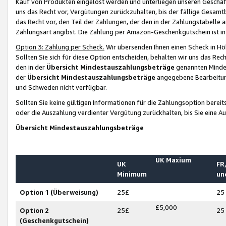
Kauf von Produkten eingelöst werden und unterliegen unseren Geschäf
uns das Recht vor, Vergütungen zurückzuhalten, bis der fällige Gesamt
das Recht vor, den Teil der Zahlungen, der den in der Zahlungstabelle 
Zahlungsart angibst. Die Zahlung per Amazon-Geschenkgutschein ist in
Option 3: Zahlung per Scheck.
Wir übersenden Ihnen einen Scheck in Höh
Sollten Sie sich für diese Option entscheiden, behalten wir uns das Rec
den in der
Übersicht Mindestauszahlungsbeträge
genannten Mindest
der
Übersicht Mindestauszahlungsbeträge
angegebene Bearbeitung
und Schweden nicht verfügbar.
Sollten Sie keine gültigen Informationen für die Zahlungsoption bereit
oder die Auszahlung verdienter Vergütung zurückhalten, bis Sie eine A
Übersicht Mindestauszahlungsbeträge
UK Maxium
UK
FR,
Minimum
un
Option 1 (Überweisung)
25£
25
£5,000
Option 2
25£
25
(Geschenkgutschein)