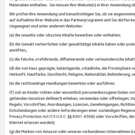
Materialien enthalten. Sie müssen Ihre Website(s) in Ihrer Anwendung ide
Wir prüfen Ihre Anwendung und benachrichtigen Sie, ob sie angenommen
auf Aufnahme Ihrer Website in das Partnerprogramm und Sie dürfen kei
Ungeeignet sind unter anderem Websites:
(a) die sexuelle oder obszöne Inhalte bewerben oder enthalten;
(b) die Gewalt verherrlichen oder gewalttätige Inhalte haben oder pot
anstiften,;
(c) die falsche, irreführende, diffamierende oder verleumderische Inha
(d) die von Hass geprägte, belästigende, schädliche, die Privatsphäre v
Herkunft, Hautfarbe, Geschlecht, Religion, Nationalität, Behinderung, 
(e) die rechtswidrige Handlungen bewerben oder ausführen;
(f) sich an Kinder richten oder wissentlich personenbezogene Daten vo
geltenden Gesetzen definiert) erheben, verwenden oder offenlegen, Vo
Regeln, Vorschriften, Anordnungen, Lizenzen, Genehmigungen, Richtlini
Entscheidungen oder andere Anforderungen einer zuständigen Regierung
Privacy Protection Act (15 U.S.C. §§ 6501-6506) oder Vorschriften, di
Internet erlassen wurden);
(g) die Marken von Amazon oder unseren verbundenen Unternehmen b