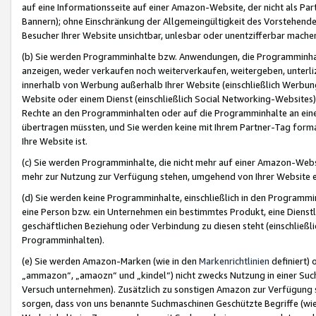
auf eine Informationsseite auf einer Amazon-Website, der nicht als Part
Bannern); ohne Einschränkung der Allgemeingültigkeit des Vorstehende
Besucher Ihrer Website unsichtbar, unlesbar oder unentzifferbar mache
(b) Sie werden Programminhalte bzw. Anwendungen, die Programminhalt
anzeigen, weder verkaufen noch weiterverkaufen, weitergeben, unterli
innerhalb von Werbung außerhalb Ihrer Website (einschließlich Werbun
Website oder einem Dienst (einschließlich Social Networking-Website
Rechte an den Programminhalten oder auf die Programminhalte an eine a
übertragen müssten, und Sie werden keine mit Ihrem Partner-Tag formati
Ihre Website ist.
(c) Sie werden Programminhalte, die nicht mehr auf einer Amazon-Websit
mehr zur Nutzung zur Verfügung stehen, umgehend von Ihrer Website e
(d) Sie werden keine Programminhalte, einschließlich in den Programmin
eine Person bzw. ein Unternehmen ein bestimmtes Produkt, eine Dienstle
geschäftlichen Beziehung oder Verbindung zu diesen steht (einschließli
Programminhalten).
(e) Sie werden Amazon-Marken (wie in den
Markenrichtlinien
definiert) 
„ammazon“, „amaozn“ und „kindel“) nicht zwecks Nutzung in einer Suc
Versuch unternehmen). Zusätzlich zu sonstigen Amazon zur Verfügung 
sorgen, dass von uns benannte Suchmaschinen Geschützte Begriffe (wie 