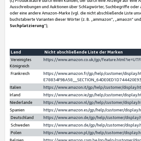
(c) Produktkäufe durch einen Kunden, der durch eine Anzeige auf eine 
Ausschreibungen und Auktionen über Schlagwörter, Suchbegriffe oder 
oder eine andere Amazon-Marke (vgl. die nicht abschließende Liste un
buchstabierte Varianten dieser Wörter (z. B. „ammazon“, „amaozn“ und „
Suchplatzierung
”);
Land
Nicht abschließende Liste der Marken
Vereinigtes
https://www.amazon.co.uk/gp/feature.html?ie=U
Königreich
Frankreich
https://www.amazon.fr/gp/help/customer/displa
E78834F9BA58__SECTION_64DE0ED1D744420E9
Italien
https://www.amazon.it/gp/help/customer/display
Irland
https://www.amazon.ie/gp/help/customer/displa
Niederlande
https://www.amazon.nl/gp/help/customer/display
Spanien
https://www.amazon.es/gp/help/customer/display
Deutschland
https://www.amazon.de/gp/help/customer/displa
Schweden
https://www.amazon.de/gp/help/customer/displa
Polen
https://www.amazon.pl/gp/help/customer/display
Belgien
https://www.amazon.com.be/gp/help/customer/d