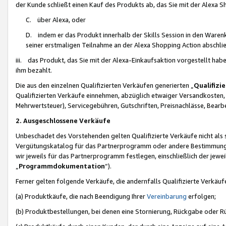
der Kunde schließt einen Kauf des Produkts ab, das Sie mit der Alexa 
C. über Alexa, oder
D. indem er das Produkt innerhalb der Skills Session in den Waren
seiner erstmaligen Teilnahme an der Alexa Shopping Action abschlie
iii. das Produkt, das Sie mit der Alexa-Einkaufsaktion vorgestellt ha
ihm bezahlt.
Die aus den einzelnen Qualifizierten Verkäufen generierten „
Qualifizi
Qualifizierten Verkäufe einnehmen, abzüglich etwaiger Versandkosten
Mehrwertsteuer), Servicegebühren, Gutschriften, Preisnachlässe, Bear
2. Ausgeschlossene Verkäufe
Unbeschadet des Vorstehenden gelten Qualifizierte Verkäufe nicht als
Vergütungskatalog für das Partnerprogramm oder andere Bestimmungen,
wir jeweils für das Partnerprogramm festlegen, einschließlich der jewe
„
Programmdokumentation
“).
Ferner gelten folgende Verkäufe, die andernfalls Qualifizierte Verkä
(a) Produktkäufe, die nach Beendigung Ihrer
Vereinbarung
erfolgen;
(b) Produktbestellungen, bei denen eine Stornierung, Rückgabe oder R