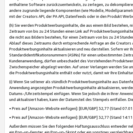
enthaltene Software zurückzuentwickeln, zu zerlegen, zu dekompilier
andere zugrunde liegende Komponenten (wie Modelle, Modellparameter
mit der Creators API, der PA API, Datenfeeds oder in den Produkt Werb
(h) Sie werden Produktwerbungsinhalte, die aus einem Bild bestehen, ni
Zeitraum von bis zu 24 Stunden einen Link auf Produktwerbungsinhalte
die nicht aus Bildern bestehen, für einen Zeitraum von bis zu 24 Stund
Ablauf dieses Zeitraums durch entsprechende Anfrage an die Creators 
Produktwerbungsinhalte aktualisieren und neu darstellen. Sofern wir Ih
Standardidentifikationsnummern (ASINs) für einen unbestimmten Zeitra
Kundenanwendung, dürfen unbeschadet des Vorstehenden Produktwerbu
Zwischenspeicher abgelegt werden. Auf unser Verlangen werden Sie un
die Produktwerbungsinhalte enthält oder nutzt, damit wir Ihre Einhalt
(i) Wenn Sie seltener als stündlich Produktwerbungsinhalte aus Datenfe
Anwendung angezeigten Produktwerbungsinhalte aktualisieren, werden 
Datums-/Uhrzeitstempel einfügen. Wenn Sie jedoch die in Ihrer Anwe
und aktualisiert haben, kann der Datumsteil des Stempels entfallen. Dies
• Preis auf [Amazon-Website einfügen]: [EUR/GBP] 32,77 (Stand 07.01.
• Preis auf [Amazon-Website einfügen]: [EUR/GBP] 32,77 (Stand 14:11 
Außerdem müssen Sie den folgenden Haftungsausschluss entweder neb
ein Pop-up-Fenster, ein Pop-up-Skript oder ein sonstiges vergleichba