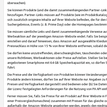
überwachen).
Sie können Produkte (und die damit zusammenhängenden Partner-Links)
hinzufügen. Partner-Links müssen auf Produkte (wie im Produktkatalog de
sich zusätzlich originäre Inhalte auf Ihrer Website befinden, die für 
Suchergebnisse, Events (z. B. Prime Day) oder die Homepages bestimmte
Sie müssen sämtliche Links und damit zusammenhängende Verweise auf z
Werbeaktion auf der jeweiligen Amazon-Website endet. Falls Sie beisp
einstellen und darauf hinweisen, dass Amazon auf ausgewählte Kleidun
Preisnachlass in Höhe von 15 % von Ihrer Website entfernen, sobald di
Sie dürfen keine unzutreffenden, überschwänglichen, täuschenden od
unsere Richtlinien, Werbeaktionen oder Preise aufstellen. Stellen Sie 
angebotenen Smartphone mit 64 GB Speicherkapazität ein, so dürfen S
führt.
Die Preise und die Verfügbarkeit von Produkten können Veränderungen 
Produkte ändern können, dürfen Sie auf Ihrer Website nur Angaben zu P
Preisen und Verfügbarkeit dargestellt sind bedienen oder (b) Sie Daten
der Lizenz festgelegten Anforderungen für die Nutzung von PA API einh
Ferner müssen Sie, falls Sie Preise für ein Produkt auf Ihrer Website in 
einer Preisvergleichsmaschine) zusammen mit Preisen für das gleiche o
außerhalb der Amazon-Website angeboten werden, jeweils den niedrigst