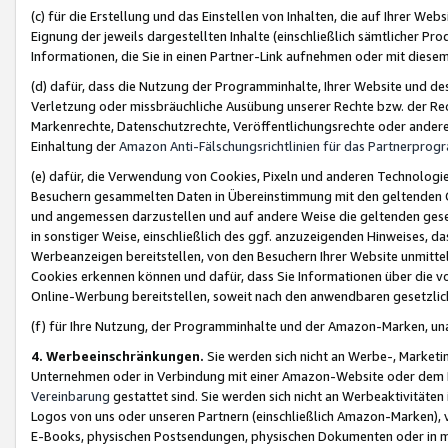
(c) für die Erstellung und das Einstellen von Inhalten, die auf Ihrer We
Eignung der jeweils dargestellten Inhalte (einschließlich sämtlicher 
Informationen, die Sie in einen Partner-Link aufnehmen oder mit diese
(d) dafür, dass die Nutzung der Programminhalte, Ihrer Website und des 
Verletzung oder missbräuchliche Ausübung unserer Rechte bzw. der Recht
Markenrechte, Datenschutzrechte, Veröffentlichungsrechte oder anderer
Einhaltung der
Amazon Anti-Fälschungsrichtlinien für das Partnerpro
(e) dafür, die Verwendung von Cookies, Pixeln und anderen Technologien
Besuchern gesammelten Daten in Übereinstimmung mit den geltenden Ge
und angemessen darzustellen und auf andere Weise die geltenden geset
in sonstiger Weise, einschließlich des ggf. anzuzeigenden Hinweises, d
Werbeanzeigen bereitstellen, von den Besuchern Ihrer Website unmitte
Cookies erkennen können und dafür, dass Sie Informationen über die v
Online-Werbung bereitstellen, soweit nach den anwendbaren gesetzlic
(f) für Ihre Nutzung, der Programminhalte und der Amazon-Marken, u
4. Werbeeinschränkungen.
Sie werden sich nicht an Werbe-, Market
Unternehmen oder in Verbindung mit einer Amazon-Website oder dem Pa
Vereinbarung
gestattet sind. Sie werden sich nicht an Werbeaktivitäten
Logos von uns oder unseren Partnern (einschließlich Amazon-Marken), 
E-Books, physischen Postsendungen, physischen Dokumenten oder in 