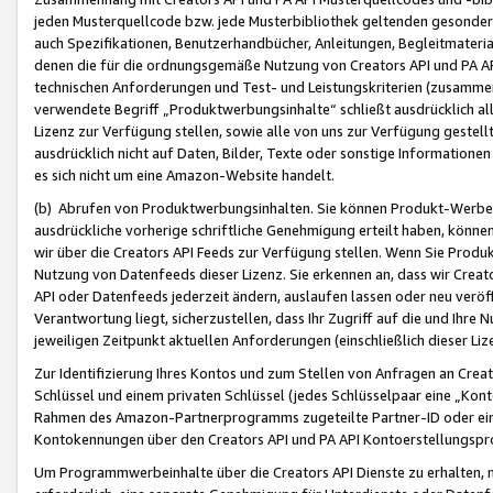
jeden Musterquellcode bzw. jede Musterbibliothek geltenden gesonder
auch Spezifikationen, Benutzerhandbücher, Anleitungen, Begleitmaterial
denen die für die ordnungsgemäße Nutzung von Creators API und PA A
technischen Anforderungen und Test- und Leistungskriterien (zusammen
verwendete Begriff „Produktwerbungsinhalte“ schließt ausdrücklich al
Lizenz zur Verfügung stellen, sowie alle von uns zur Verfügung gestel
ausdrücklich nicht auf Daten, Bilder, Texte oder sonstige Informatione
es sich nicht um eine Amazon-Website handelt.
(b) Abrufen von Produktwerbungsinhalten. Sie können Produkt-Werbein
ausdrückliche vorherige schriftliche Genehmigung erteilt haben, könn
wir über die Creators API Feeds zur Verfügung stellen. Wenn Sie Produk
Nutzung von Datenfeeds dieser Lizenz. Sie erkennen an, dass wir Creat
API oder Datenfeeds jederzeit ändern, auslaufen lassen oder neu veröffe
Verantwortung liegt, sicherzustellen, dass Ihr Zugriff auf die und Ihr
jeweiligen Zeitpunkt aktuellen Anforderungen (einschließlich dieser Liz
Zur Identifizierung Ihres Kontos und zum Stellen von Anfragen an Crea
Schlüssel und einem privaten Schlüssel (jedes Schlüsselpaar eine „Kon
Rahmen des Amazon-Partnerprogramms zugeteilte Partner-ID oder ein
Kontokennungen über den Creators API und PA API Kontoerstellungspro
Um Programmwerbeinhalte über die Creators API Dienste zu erhalten, m