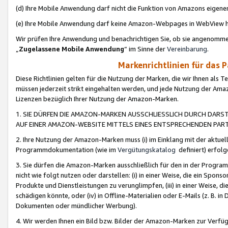
(d) Ihre Mobile Anwendung darf nicht die Funktion von Amazons eige
(e) Ihre Mobile Anwendung darf keine Amazon-Webpages in WebView 
Wir prüfen Ihre Anwendung und benachrichtigen Sie, ob sie angenomm
„
Zugelassene Mobile Anwendung
“ im Sinne der
Vereinbarung
.
Markenrichtlinien für das 
Diese Richtlinien gelten für die Nutzung der Marken, die wir Ihnen als 
müssen jederzeit strikt eingehalten werden, und jede Nutzung der Ama
Lizenzen bezüglich Ihrer Nutzung der Amazon-Marken.
1. SIE DÜRFEN DIE AMAZON-MARKEN AUSSCHLIESSLICH DURCH DARS
AUF EINER AMAZON-WEBSITE MITTELS EINES ENTSPRECHENDEN PART
2. Ihre Nutzung der Amazon-Marken muss (i) im Einklang mit der aktuells
Programmdokumentation (wie im
Vergütungskatalog
definiert) erfolg
3. Sie dürfen die Amazon-Marken ausschließlich für den in der Progr
nicht wie folgt nutzen oder darstellen: (i) in einer Weise, die ein Spo
Produkte und Dienstleistungen zu verunglimpfen, (iii) in einer Weise
schädigen könnte, oder (iv) in Offline-Materialien oder E-Mails (z. B.
Dokumenten oder mündlicher Werbung).
4. Wir werden Ihnen ein Bild bzw. Bilder der Amazon-Marken zur Verfüg