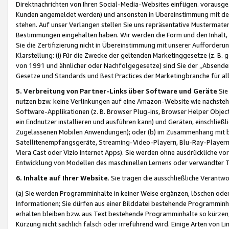
Direktnachrichten von Ihren Social-Media-Websites einfügen. vorausg
Kunden angemeldet werden) und ansonsten in Übereinstimmung mit der
stehen. Auf unser Verlangen stellen Sie uns repräsentative Mustermater
Bestimmungen eingehalten haben. Wir werden die Form und den Inhalt, di
Sie die Zertifizierung nicht in Übereinstimmung mit unserer Aufforderu
Klarstellung: (i) Für die Zwecke der geltenden Marketinggesetze (z. 
von 1991 und ähnlicher oder Nachfolgegesetze) sind Sie der „Absender“ j
Gesetze und Standards und Best Practices der Marketingbranche für 
5. Verbreitung von Partner-Links über Software und Geräte
Sie
nutzen bzw. keine Verlinkungen auf eine Amazon-Website wie nachsteh
Software-Applikationen (z. B. Browser Plug-ins, Browser Helper Objec
ein Endnutzer installieren und ausführen kann) und Geräten, einschlie
Zugelassenen Mobilen Anwendungen); oder (b) im Zusammenhang mit bzw.
Satellitenempfangsgeräte, Streaming-Video-Playern, Blu-Ray-Playern 
Viera Cast oder Vizio Internet Apps). Sie werden ohne ausdrückliche v
Entwicklung von Modellen des maschinellen Lernens oder verwandter 
6. Inhalte auf Ihrer Website
. Sie tragen die ausschließliche Verantwo
(a) Sie werden Programminhalte in keiner Weise ergänzen, löschen oder
Informationen; Sie dürfen aus einer Bilddatei bestehende Programminhal
erhalten bleiben bzw. aus Text bestehende Programminhalte so kürzen, 
Kürzung nicht sachlich falsch oder irreführend wird. Einige Arten von L