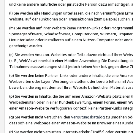
und keine andere natürliche oder juristische Person dazu ermächtigen, a
(l) Sie werden alle Handlungen unterlassen, die nach vernünftigem Erme
Website, auf der Funktionen oder Transaktionen (zum Beispiel suchen, s
(m) Sie werden auf Ihrer Website keine Partner-Links oder Programmin
Spionagesoftware, Schadsoftware, Computerviren, Würmern, Trojaner
Herunterladen oder Installieren auf einem Nutzer-Computer oder ande
genehmigt wurden.
(n) Sie werden Amazon-Websites oder Teile davon nicht auf Ihrer Websi
(z. B., WebView) innerhalb einer Mobilen Anwendung. Die Darstellung ein
Teilnahmevoraussetzungen stellt jedoch keinen Verstoß gegen diese Zif
(o) Sie werden keine Partner-Links oder andere Inhalte, die eine Am
Werbeseiten oder Layer-Werbung einstellen oder bereitstellen, mit Au
bewerben, die eng mit dem auf Ihrer Website befindlichen Material z
(p) Sie werden in Inhalte, die Sie auf einer Amazon-Website platzier
Werbediensten oder in einer Kundenbewertung, einem Forum, einem Wun
einer Amazon-Website verfügbaren Kontext) keine Partner-Links integr
(q) Sie werden nicht versuchen, den
Vergütungskatalog
zu umgehen oder
dass sich eine Webpage einer Amazon-Website im Browser eines Kunden 
(r) Sie werden nicht versuchen, Internetverkehr (Traffic) oder Vergü