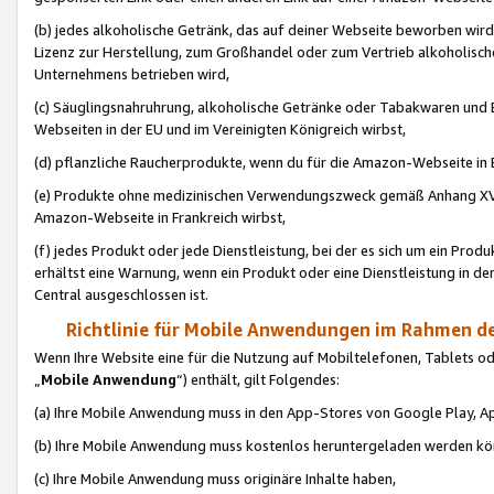
(b) jedes alkoholische Getränk, das auf deiner Webseite beworben wird
Lizenz zur Herstellung, zum Großhandel oder zum Vertrieb alkoholisch
Unternehmens betrieben wird,
(c) Säuglingsnahruhrung, alkoholische Getränke oder Tabakwaren und E
Webseiten in der EU und im Vereinigten Königreich wirbst,
(d) pflanzliche Raucherprodukte, wenn du für die Amazon-Webseite in B
(e) Produkte ohne medizinischen Verwendungszweck gemäß Anhang XVI 
Amazon-Webseite in Frankreich wirbst,
(f) jedes Produkt oder jede Dienstleistung, bei der es sich um ein Prod
erhältst eine Warnung, wenn ein Produkt oder eine Dienstleistung in de
Central ausgeschlossen ist.
Richtlinie für Mobile Anwendungen im Rahmen de
Wenn Ihre Website eine für die Nutzung auf Mobiltelefonen, Tablets 
„
Mobile Anwendung
“) enthält, gilt Folgendes:
(a) Ihre Mobile Anwendung muss in den App-Stores von Google Play, A
(b) Ihre Mobile Anwendung muss kostenlos heruntergeladen werden könn
(c) Ihre Mobile Anwendung muss originäre Inhalte haben,