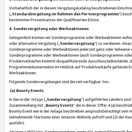
Vorbehaltlich der in diesem Vergütungskatalog beschriebenen Einschr
(„
Standardvergütung im Rahmen des Partnerprogramms
“) besc
bestimmten Prozentsatzes der Qualifizierten Erlöse.
4. Sondervergütung oder Werbeaktionen
Gelegentlich können wir Sonderprogramme oder Werbeaktionen auflegen,
oder alternative Vergütung („
Sondervergütung
”) zu verdienen. Amazo
Sonderprogramme oder Werbeaktionen jederzeit ganz oder teilweise einz
Sonderprogramme oder Werbeaktionen (auch Sonderprogramme oder We
Produktverkäufen kommt) disqualifizierende Ausschlusstatbestände, di
Programmdokumentation im Hinblick auf Produktverkäufe geltende E
Werbeaktionen.
Folgende Sondervergütungen sind derzeit verfügbar:
hier
.
(a) Bounty Events
In den in der
Anlage
(„
Sondervergütung
“) aufgeführten Ländern sind
Zusammenhang mit „
Bounty Events
“ die in dieser Ziffer 4 (a) besch
Bounty Event wie in der Anlage beschrieben anspruchsberechtigt sein mu
teilnehmende Startseite einer Amazon-Website aufruft und (2) der Kun
ausführt.
Amazon zahlt keine Sondervergütung, wenn das zugrundeliegende Boun