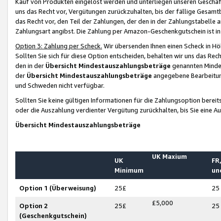
Kauf von Produkten eingelöst werden und unterliegen unseren Geschäf
uns das Recht vor, Vergütungen zurückzuhalten, bis der fällige Gesamt
das Recht vor, den Teil der Zahlungen, der den in der Zahlungstabelle 
Zahlungsart angibst. Die Zahlung per Amazon-Geschenkgutschein ist in
Option 3: Zahlung per Scheck.
Wir übersenden Ihnen einen Scheck in Höh
Sollten Sie sich für diese Option entscheiden, behalten wir uns das Rec
den in der
Übersicht Mindestauszahlungsbeträge
genannten Mindest
der
Übersicht Mindestauszahlungsbeträge
angegebene Bearbeitung
und Schweden nicht verfügbar.
Sollten Sie keine gültigen Informationen für die Zahlungsoption bereit
oder die Auszahlung verdienter Vergütung zurückhalten, bis Sie eine A
Übersicht Mindestauszahlungsbeträge
UK Maxium
UK
FR,
Minimum
un
Option 1 (Überweisung)
25£
25
£5,000
Option 2
25£
25
(Geschenkgutschein)