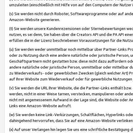
umzuleiten (einschließlich mit Hilfe von auf den Computern der Nutzer i
(s) Sie werden nicht durch Roboter, Softwareprogramme oder auf andere
Amazon-Website generieren.
(t) Sie werden unsere Kundenrezensionen oder Sternebewertungen wed
nutzen, es sei denn, Sie haben über die Creators API und die PA API e
erfüllen die in der Lizenz beschriebenen Voraussetzungen für die Nutzu
(u) Sie werden weder unmittelbar noch mittelbar über Partner-Links P
oder zu Nutzung durch eine andere natürliche oder juristische Person,
Geschäftspartnern nicht gestatten bzw. diese nicht dazu auffordern od
andere natürliche oder juristische Person, unmittelbar oder mittelbar
zu Wiederverkaufs- oder gewerblichen Zwecken (gleich welcher Art) 
auf Ihrer Website zum Wiederverkauf oder für gewerbliche Nutzungen 
(v) Sie werden die URL Ihrer Website, die die Partner-Links enthält b
werden, nicht in einer Weise tarnen, verstecken, manipulieren oder and
nicht mit angemessenem Aufwand in der Lage sind, die Website oder A
Links eine Amazon-Website aufruft.
(w) Sie werden keine Link-Verkürzungen, Schaltflächen, Hyperlinks ode
dahingehend hervorrufen, dass Sie auf eine Amazon-Website verlinken
(x) Auf unser Verlangen hin legen Sie uns eine schriftliche Bestätigung