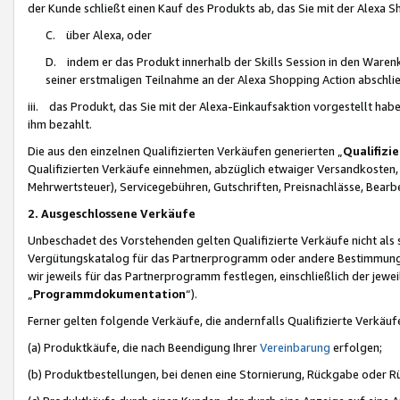
der Kunde schließt einen Kauf des Produkts ab, das Sie mit der Alexa 
C. über Alexa, oder
D. indem er das Produkt innerhalb der Skills Session in den Waren
seiner erstmaligen Teilnahme an der Alexa Shopping Action abschlie
iii. das Produkt, das Sie mit der Alexa-Einkaufsaktion vorgestellt ha
ihm bezahlt.
Die aus den einzelnen Qualifizierten Verkäufen generierten „
Qualifizi
Qualifizierten Verkäufe einnehmen, abzüglich etwaiger Versandkosten
Mehrwertsteuer), Servicegebühren, Gutschriften, Preisnachlässe, Bear
2. Ausgeschlossene Verkäufe
Unbeschadet des Vorstehenden gelten Qualifizierte Verkäufe nicht als
Vergütungskatalog für das Partnerprogramm oder andere Bestimmungen,
wir jeweils für das Partnerprogramm festlegen, einschließlich der jewe
„
Programmdokumentation
“).
Ferner gelten folgende Verkäufe, die andernfalls Qualifizierte Verkä
(a) Produktkäufe, die nach Beendigung Ihrer
Vereinbarung
erfolgen;
(b) Produktbestellungen, bei denen eine Stornierung, Rückgabe oder R