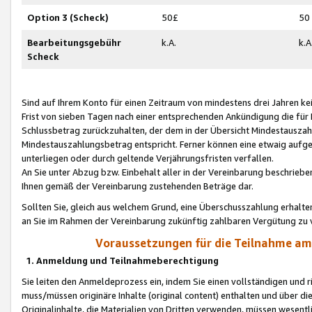
Option 3 (Scheck)
50£
50
Bearbeitungsgebühr
k.A.
k.A
Scheck
Sind auf Ihrem Konto für einen Zeitraum von mindestens drei Jahren kein
Frist von sieben Tagen nach einer entsprechenden Ankündigung die für
Schlussbetrag zurückzuhalten, der dem in der Übersicht Mindestausz
Mindestauszahlungsbetrag entspricht. Ferner können eine etwaig aufg
unterliegen oder durch geltende Verjährungsfristen verfallen.
An Sie unter Abzug bzw. Einbehalt aller in der Vereinbarung beschrieb
Ihnen gemäß der Vereinbarung zustehenden Beträge dar.
Sollten Sie, gleich aus welchem Grund, eine Überschusszahlung erhalte
an Sie im Rahmen der Vereinbarung zukünftig zahlbaren Vergütung zu 
Voraussetzungen für die Teilnahme a
1. Anmeldung und Teilnahmeberechtigung
Sie leiten den Anmeldeprozess ein, indem Sie einen vollständigen und 
muss/müssen originäre Inhalte (original content) enthalten und über d
Originalinhalte, die Materialien von Dritten verwenden, müssen wese