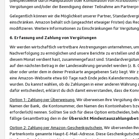
(beispielsweise durch Manipulation oder Kombination von Attributions-
Vergütungen und/oder der Beendigung deiner Teilnahme am Partnerp
Gelegentlich können wir die Möglichkeit unserer Partner, Standardv
einschränken. Amazon behält sich (ungeachtet etwaiger Fristen) das Re
modifizieren. Weitere Informationen zu Einschränkungen für Vergütung
6. Erfassung und Zahlung von Vergütungen
Wir werden wirtschaftlich vertretbare Anstrengungen unternehmen, um 
Nachverfolgung zu ermöglichen und unsere Berichte zu erstellen und di
diesem Monat verdient hast, zusammengefasst sind. Standardvergütung
auf den nächsten Betrag in der Landeswährung gerundet werden (z. B. C
über oder unter dem in deiner Preiskarte angegebenen Satz liegt. Wir
eine Amazon-Webseite etwa 60 Tage nach Ende jedes Kalendermonats, i
wurden. Du kannst wählen, ob du Zahlungen in einer anderen Währung
dafür entscheidest, erklärst du dich damit einverstanden, dass die K
Option 1: Zahlung per Überweisung.
Wir überweisen Ihre Vergütung dir
Namen der Bank, die Kontonummer, den Namen des Kontoinhabers bzw. a
erforderlich) nennen. Sollten Sie sich für diese Option entscheiden, be
fällige Gesamtbetrag den in der
Übersicht Mindestauszahlungsbet
Option 2: Zahlung per Amazon-Geschenkgutschein.
Wir übersenden Ihne
Partnerkonto genannte Haupt-E-Mail-Adresse. Diese Geschenkgutschei