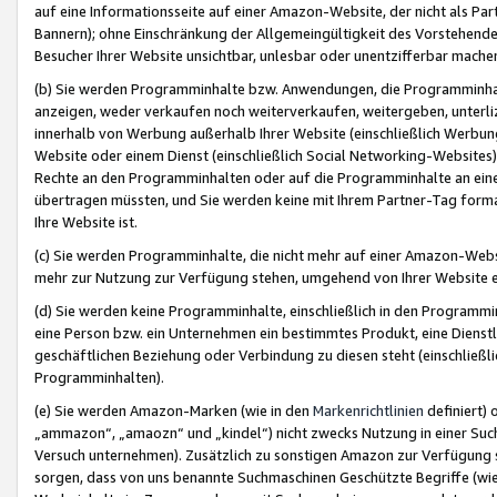
auf eine Informationsseite auf einer Amazon-Website, der nicht als Part
Bannern); ohne Einschränkung der Allgemeingültigkeit des Vorstehende
Besucher Ihrer Website unsichtbar, unlesbar oder unentzifferbar mache
(b) Sie werden Programminhalte bzw. Anwendungen, die Programminhalt
anzeigen, weder verkaufen noch weiterverkaufen, weitergeben, unterli
innerhalb von Werbung außerhalb Ihrer Website (einschließlich Werbun
Website oder einem Dienst (einschließlich Social Networking-Website
Rechte an den Programminhalten oder auf die Programminhalte an eine a
übertragen müssten, und Sie werden keine mit Ihrem Partner-Tag formati
Ihre Website ist.
(c) Sie werden Programminhalte, die nicht mehr auf einer Amazon-Websit
mehr zur Nutzung zur Verfügung stehen, umgehend von Ihrer Website e
(d) Sie werden keine Programminhalte, einschließlich in den Programmin
eine Person bzw. ein Unternehmen ein bestimmtes Produkt, eine Dienstle
geschäftlichen Beziehung oder Verbindung zu diesen steht (einschließli
Programminhalten).
(e) Sie werden Amazon-Marken (wie in den
Markenrichtlinien
definiert) 
„ammazon“, „amaozn“ und „kindel“) nicht zwecks Nutzung in einer Suc
Versuch unternehmen). Zusätzlich zu sonstigen Amazon zur Verfügung 
sorgen, dass von uns benannte Suchmaschinen Geschützte Begriffe (wie 