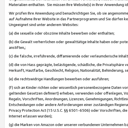
Materialien enthalten. Sie müssen Ihre Website(s) in Ihrer Anwendung ide
Wir prüfen Ihre Anwendung und benachrichtigen Sie, ob sie angenommen
auf Aufnahme Ihrer Website in das Partnerprogramm und Sie dürfen kei
Ungeeignet sind unter anderem Websites:
(a) die sexuelle oder obszöne Inhalte bewerben oder enthalten;
(b) die Gewalt verherrlichen oder gewalttätige Inhalte haben oder pot
anstiften,;
(c) die falsche, irreführende, diffamierende oder verleumderische Inha
(d) die von Hass geprägte, belästigende, schädliche, die Privatsphäre v
Herkunft, Hautfarbe, Geschlecht, Religion, Nationalität, Behinderung, 
(e) die rechtswidrige Handlungen bewerben oder ausführen;
(f) sich an Kinder richten oder wissentlich personenbezogene Daten vo
geltenden Gesetzen definiert) erheben, verwenden oder offenlegen, Vo
Regeln, Vorschriften, Anordnungen, Lizenzen, Genehmigungen, Richtlini
Entscheidungen oder andere Anforderungen einer zuständigen Regierung
Privacy Protection Act (15 U.S.C. §§ 6501-6506) oder Vorschriften, di
Internet erlassen wurden);
(g) die Marken von Amazon oder unseren verbundenen Unternehmen b