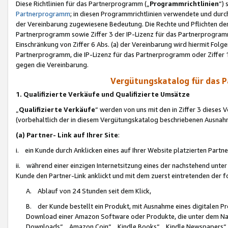
Diese Richtlinien für das Partnerprogramm („
Programmrichtlinien
“)
Partnerprogramm
; in diesen Programmrichtlinien verwendete und durch
der Vereinbarung zugewiesene Bedeutung. Die Rechte und Pflichten de
Partnerprogramm sowie Ziffer 3 der IP-Lizenz für das Partnerprogram
Einschränkung von Ziffer 6 Abs. (a) der Vereinbarung wird hiermit Fol
Partnerprogramm, die IP-Lizenz für das Partnerprogramm oder Ziffer 1
gegen die Vereinbarung.
Vergütungskatalog für das 
1. Qualifizierte Verkäufe und Qualifizierte Umsätze
„
Qualifizierte Verkäufe
“ werden von uns mit den in Ziffer 3 diese
(vorbehaltlich der in diesem Vergütungskatalog beschriebenen Ausnah
(a) Partner- Link auf Ihrer Site
:
i. ein Kunde durch Anklicken eines auf Ihrer Website platzierten Part
ii. während einer einzigen Internetsitzung eines der nachstehend unter (i)
Kunde den Partner-Link anklickt und mit dem zuerst eintretenden der f
A. Ablauf von 24 Stunden seit dem Klick,
B. der Kunde bestellt ein Produkt, mit Ausnahme eines digitalen P
Download einer Amazon Software oder Produkte, die unter dem N
Downloads“, „Amazon Coin“, „Kindle Books“, „Kindle Newspapers“, „