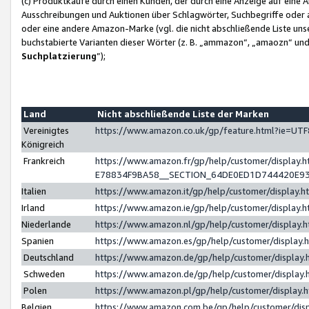
(c) Produktkäufe durch einen Kunden, der durch eine Anzeige auf eine 
Ausschreibungen und Auktionen über Schlagwörter, Suchbegriffe oder 
oder eine andere Amazon-Marke (vgl. die nicht abschließende Liste un
buchstabierte Varianten dieser Wörter (z. B. „ammazon“, „amaozn“ und „
Suchplatzierung
”);
Land
Nicht abschließende Liste der Marken
Vereinigtes
https://www.amazon.co.uk/gp/feature.html?ie=U
Königreich
Frankreich
https://www.amazon.fr/gp/help/customer/displa
E78834F9BA58__SECTION_64DE0ED1D744420E9
Italien
https://www.amazon.it/gp/help/customer/display
Irland
https://www.amazon.ie/gp/help/customer/displa
Niederlande
https://www.amazon.nl/gp/help/customer/display
Spanien
https://www.amazon.es/gp/help/customer/display
Deutschland
https://www.amazon.de/gp/help/customer/displa
Schweden
https://www.amazon.de/gp/help/customer/displa
Polen
https://www.amazon.pl/gp/help/customer/display
Belgien
https://www.amazon.com.be/gp/help/customer/d