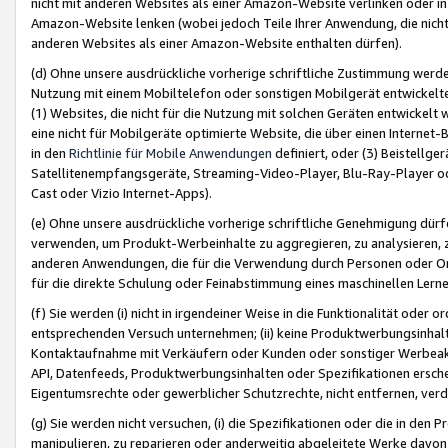
nicht mit anderen Websites als einer Amazon-Website verlinken oder i
Amazon-Website lenken (wobei jedoch Teile Ihrer Anwendung, die nich
anderen Websites als einer Amazon-Website enthalten dürfen).
(d) Ohne unsere ausdrückliche vorherige schriftliche Zustimmung werd
Nutzung mit einem Mobiltelefon oder sonstigen Mobilgerät entwickelt
(1) Websites, die nicht für die Nutzung mit solchen Geräten entwickelt
eine nicht für Mobilgeräte optimierte Website, die über einen Interne
in den
Richtlinie für Mobile Anwendungen
definiert, oder (3) Beistellge
Satellitenempfangsgeräte, Streaming-Video-Player, Blu-Ray-Player ode
Cast oder Vizio Internet-Apps).
(e) Ohne unsere ausdrückliche vorherige schriftliche Genehmigung dürfe
verwenden, um Produkt-Werbeinhalte zu aggregieren, zu analysieren, 
anderen Anwendungen, die für die Verwendung durch Personen oder Or
für die direkte Schulung oder Feinabstimmung eines maschinellen Lern
(f) Sie werden (i) nicht in irgendeiner Weise in die Funktionalität ode
entsprechenden Versuch unternehmen; (ii) keine Produktwerbungsinha
Kontaktaufnahme mit Verkäufern oder Kunden oder sonstiger Werbeaktiv
API, Datenfeeds, Produktwerbungsinhalten oder Spezifikationen erschei
Eigentumsrechte oder gewerblicher Schutzrechte, nicht entfernen, verd
(g) Sie werden nicht versuchen, (i) die Spezifikationen oder die in de
manipulieren, zu reparieren oder anderweitig abgeleitete Werke davon z