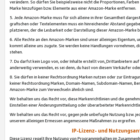
verändern. So dürfen Sie beispielsweise nicht die Proportionen, Farb
Marke hinzufügen bzw. Elemente aus einer Amazon-Marke entfernen.
5. Jede Amazon-Marke muss für sich alleine in ihrer Gesamtheit darge
grafischen oder Textelementen muss ein hinreichender Abstand gegebe
platzieren, der die Lesbarkeit oder Darstellung dieser Amazon-Marke b
6. Alle Rechte an den Amazon-Marken sind unser alleiniges Eigentum, 
kommt alleine uns zugute. Sie werden keine Handlungen vornehmen, 
stehen.
7. Du darfst kein Logo von, oder Inhalte erstellt von,
Drittanbietern au
anderweitig verwenden, es sei denn, du hast von diesem Verkäufer oder
8. Sie dürfen in keiner Rechtsordnung Marken nutzen oder zur Eintragu
keiner Rechtsordnung Marken, Domain-Namen, Subdomain-Namen, Benu
Amazon-Marke zum Verwechseln ähnlich sind.
Wir behalten uns das Recht vor, diese Markenrichtlinien und die gene
Einstellen einer Änderungsmitteilung oder überarbeiteter Markenricht
Wir behalten uns das Recht vor, gegen jede unbefugte Nutzung bzw. jede 
unserem alleinigen Ermessen angemessene Maßnahmen zu ergreifen.
IP-Lizenz- und Nutzungsan
Diese Lizenz regelt Ihre Nutzung von Programminhalten im Zusammen