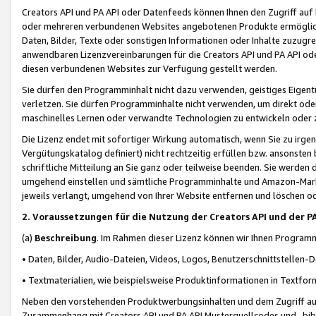
Creators API und PA API oder Datenfeeds können Ihnen den Zugriff auf D
oder mehreren verbundenen Websites angebotenen Produkte ermögliche
Daten, Bilder, Texte oder sonstigen Informationen oder Inhalte zuzugre
anwendbaren Lizenzvereinbarungen für die Creators API und PA API od
diesen verbundenen Websites zur Verfügung gestellt werden.
Sie dürfen den Programminhalt nicht dazu verwenden, geistiges Eigent
verletzen. Sie dürfen Programminhalte nicht verwenden, um direkt ode
maschinelles Lernen oder verwandte Technologien zu entwickeln oder zu
Die Lizenz endet mit sofortiger Wirkung automatisch, wenn Sie zu irg
Vergütungskatalog definiert) nicht rechtzeitig erfüllen bzw. ansonsten
schriftliche Mitteilung an Sie ganz oder teilweise beenden. Sie werden
umgehend einstellen und sämtliche Programminhalte und Amazon-Marke
jeweils verlangt, umgehend von Ihrer Website entfernen und löschen od
2. Voraussetzungen für die Nutzung der Creators API und der P
(a)
Beschreibung
. Im Rahmen dieser Lizenz können wir Ihnen Programmi
• Daten, Bilder, Audio-Dateien, Videos, Logos, Benutzerschnittstellen-
• Textmaterialien, wie beispielsweise Produktinformationen in Textfor
Neben den vorstehenden Produktwerbungsinhalten und dem Zugriff auf 
Zusammenhang mit Creators API und PA API Musterquellcodes und -bibli