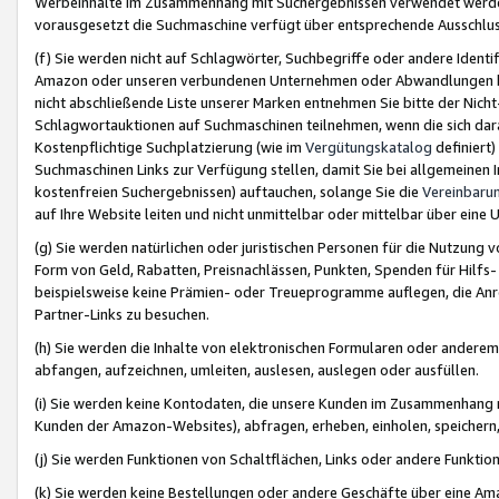
Werbeinhalte im Zusammenhang mit Suchergebnissen verwendet werden,
vorausgesetzt die Suchmaschine verfügt über entsprechende Ausschlu
(f) Sie werden nicht auf Schlagwörter, Suchbegriffe oder andere Ident
Amazon oder unseren verbundenen Unternehmen oder Abwandlungen bzw
nicht abschließende Liste unserer Marken entnehmen Sie bitte der Nich
Schlagwortauktionen auf Suchmaschinen teilnehmen, wenn die sich da
Kostenpflichtige Suchplatzierung (wie im
Vergütungskatalog
definiert
Suchmaschinen Links zur Verfügung stellen, damit Sie bei allgemeinen I
kostenfreien Suchergebnissen) auftauchen, solange Sie die
Vereinbaru
auf Ihre Website leiten und nicht unmittelbar oder mittelbar über eine
(g) Sie werden natürlichen oder juristischen Personen für die Nutzung 
Form von Geld, Rabatten, Preisnachlässen, Punkten, Spenden für Hilfs
beispielsweise keine Prämien- oder Treueprogramme auflegen, die Anrei
Partner-Links zu besuchen.
(h) Sie werden die Inhalte von elektronischen Formularen oder anderem M
abfangen, aufzeichnen, umleiten, auslesen, auslegen oder ausfüllen.
(i) Sie werden keine Kontodaten, die unsere Kunden im Zusammenhang 
Kunden der Amazon-Websites), abfragen, erheben, einholen, speichern,
(j) Sie werden Funktionen von Schaltflächen, Links oder andere Funkti
(k) Sie werden keine Bestellungen oder andere Geschäfte über eine Ama