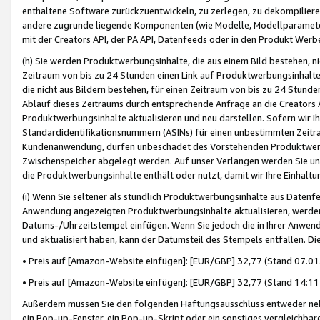
enthaltene Software zurückzuentwickeln, zu zerlegen, zu dekompilier
andere zugrunde liegende Komponenten (wie Modelle, Modellparameter
mit der Creators API, der PA API, Datenfeeds oder in den Produkt Werb
(h) Sie werden Produktwerbungsinhalte, die aus einem Bild bestehen, ni
Zeitraum von bis zu 24 Stunden einen Link auf Produktwerbungsinhalte
die nicht aus Bildern bestehen, für einen Zeitraum von bis zu 24 Stund
Ablauf dieses Zeitraums durch entsprechende Anfrage an die Creators 
Produktwerbungsinhalte aktualisieren und neu darstellen. Sofern wir Ih
Standardidentifikationsnummern (ASINs) für einen unbestimmten Zeitra
Kundenanwendung, dürfen unbeschadet des Vorstehenden Produktwerbu
Zwischenspeicher abgelegt werden. Auf unser Verlangen werden Sie un
die Produktwerbungsinhalte enthält oder nutzt, damit wir Ihre Einhalt
(i) Wenn Sie seltener als stündlich Produktwerbungsinhalte aus Datenfe
Anwendung angezeigten Produktwerbungsinhalte aktualisieren, werden 
Datums-/Uhrzeitstempel einfügen. Wenn Sie jedoch die in Ihrer Anwe
und aktualisiert haben, kann der Datumsteil des Stempels entfallen. Dies
• Preis auf [Amazon-Website einfügen]: [EUR/GBP] 32,77 (Stand 07.01.
• Preis auf [Amazon-Website einfügen]: [EUR/GBP] 32,77 (Stand 14:11 
Außerdem müssen Sie den folgenden Haftungsausschluss entweder neb
ein Pop-up-Fenster, ein Pop-up-Skript oder ein sonstiges vergleichba