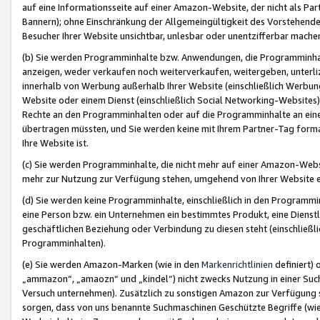
auf eine Informationsseite auf einer Amazon-Website, der nicht als Part
Bannern); ohne Einschränkung der Allgemeingültigkeit des Vorstehende
Besucher Ihrer Website unsichtbar, unlesbar oder unentzifferbar mache
(b) Sie werden Programminhalte bzw. Anwendungen, die Programminhalt
anzeigen, weder verkaufen noch weiterverkaufen, weitergeben, unterli
innerhalb von Werbung außerhalb Ihrer Website (einschließlich Werbun
Website oder einem Dienst (einschließlich Social Networking-Website
Rechte an den Programminhalten oder auf die Programminhalte an eine a
übertragen müssten, und Sie werden keine mit Ihrem Partner-Tag formati
Ihre Website ist.
(c) Sie werden Programminhalte, die nicht mehr auf einer Amazon-Websit
mehr zur Nutzung zur Verfügung stehen, umgehend von Ihrer Website e
(d) Sie werden keine Programminhalte, einschließlich in den Programmin
eine Person bzw. ein Unternehmen ein bestimmtes Produkt, eine Dienstle
geschäftlichen Beziehung oder Verbindung zu diesen steht (einschließli
Programminhalten).
(e) Sie werden Amazon-Marken (wie in den
Markenrichtlinien
definiert) 
„ammazon“, „amaozn“ und „kindel“) nicht zwecks Nutzung in einer Suc
Versuch unternehmen). Zusätzlich zu sonstigen Amazon zur Verfügung 
sorgen, dass von uns benannte Suchmaschinen Geschützte Begriffe (wie 