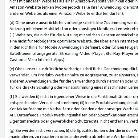
nicht mit anderen Websites als einer Amazon-Website verlinken oder i
Amazon-Website lenken (wobei jedoch Teile Ihrer Anwendung, die nich
anderen Websites als einer Amazon-Website enthalten dürfen).
(d) Ohne unsere ausdrückliche vorherige schriftliche Zustimmung werd
Nutzung mit einem Mobiltelefon oder sonstigen Mobilgerät entwickelt
(1) Websites, die nicht für die Nutzung mit solchen Geräten entwickelt
eine nicht für Mobilgeräte optimierte Website, die über einen Interne
in den
Richtlinie für Mobile Anwendungen
definiert, oder (3) Beistellge
Satellitenempfangsgeräte, Streaming-Video-Player, Blu-Ray-Player ode
Cast oder Vizio Internet-Apps).
(e) Ohne unsere ausdrückliche vorherige schriftliche Genehmigung dürfe
verwenden, um Produkt-Werbeinhalte zu aggregieren, zu analysieren, 
anderen Anwendungen, die für die Verwendung durch Personen oder Or
für die direkte Schulung oder Feinabstimmung eines maschinellen Lern
(f) Sie werden (i) nicht in irgendeiner Weise in die Funktionalität ode
entsprechenden Versuch unternehmen; (ii) keine Produktwerbungsinha
Kontaktaufnahme mit Verkäufern oder Kunden oder sonstiger Werbeaktiv
API, Datenfeeds, Produktwerbungsinhalten oder Spezifikationen erschei
Eigentumsrechte oder gewerblicher Schutzrechte, nicht entfernen, verd
(g) Sie werden nicht versuchen, (i) die Spezifikationen oder die in de
manipulieren, zu reparieren oder anderweitig abgeleitete Werke davon z