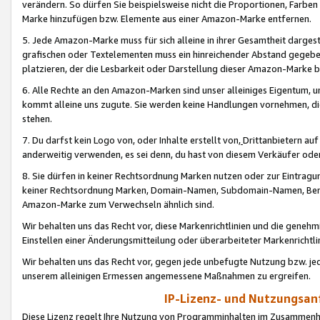
verändern. So dürfen Sie beispielsweise nicht die Proportionen, Farb
Marke hinzufügen bzw. Elemente aus einer Amazon-Marke entfernen.
5. Jede Amazon-Marke muss für sich alleine in ihrer Gesamtheit darge
grafischen oder Textelementen muss ein hinreichender Abstand gegebe
platzieren, der die Lesbarkeit oder Darstellung dieser Amazon-Marke b
6. Alle Rechte an den Amazon-Marken sind unser alleiniges Eigentum, 
kommt alleine uns zugute. Sie werden keine Handlungen vornehmen, 
stehen.
7. Du darfst kein Logo von, oder Inhalte erstellt von,
Drittanbietern au
anderweitig verwenden, es sei denn, du hast von diesem Verkäufer oder
8. Sie dürfen in keiner Rechtsordnung Marken nutzen oder zur Eintragu
keiner Rechtsordnung Marken, Domain-Namen, Subdomain-Namen, Benu
Amazon-Marke zum Verwechseln ähnlich sind.
Wir behalten uns das Recht vor, diese Markenrichtlinien und die gene
Einstellen einer Änderungsmitteilung oder überarbeiteter Markenricht
Wir behalten uns das Recht vor, gegen jede unbefugte Nutzung bzw. jede 
unserem alleinigen Ermessen angemessene Maßnahmen zu ergreifen.
IP-Lizenz- und Nutzungsan
Diese Lizenz regelt Ihre Nutzung von Programminhalten im Zusammen