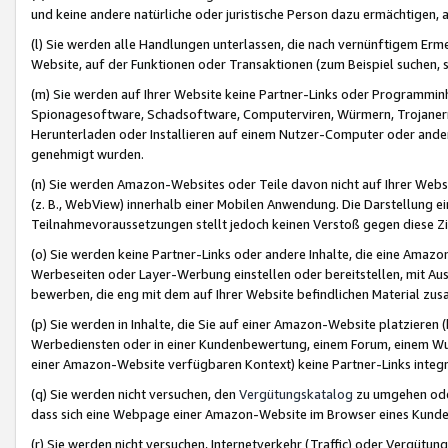
und keine andere natürliche oder juristische Person dazu ermächtigen, a
(l) Sie werden alle Handlungen unterlassen, die nach vernünftigem Erme
Website, auf der Funktionen oder Transaktionen (zum Beispiel suchen, s
(m) Sie werden auf Ihrer Website keine Partner-Links oder Programmin
Spionagesoftware, Schadsoftware, Computerviren, Würmern, Trojaner
Herunterladen oder Installieren auf einem Nutzer-Computer oder ande
genehmigt wurden.
(n) Sie werden Amazon-Websites oder Teile davon nicht auf Ihrer Websi
(z. B., WebView) innerhalb einer Mobilen Anwendung. Die Darstellung ein
Teilnahmevoraussetzungen stellt jedoch keinen Verstoß gegen diese Zif
(o) Sie werden keine Partner-Links oder andere Inhalte, die eine Am
Werbeseiten oder Layer-Werbung einstellen oder bereitstellen, mit Au
bewerben, die eng mit dem auf Ihrer Website befindlichen Material z
(p) Sie werden in Inhalte, die Sie auf einer Amazon-Website platzier
Werbediensten oder in einer Kundenbewertung, einem Forum, einem Wun
einer Amazon-Website verfügbaren Kontext) keine Partner-Links integr
(q) Sie werden nicht versuchen, den
Vergütungskatalog
zu umgehen oder
dass sich eine Webpage einer Amazon-Website im Browser eines Kunden 
(r) Sie werden nicht versuchen, Internetverkehr (Traffic) oder Vergü