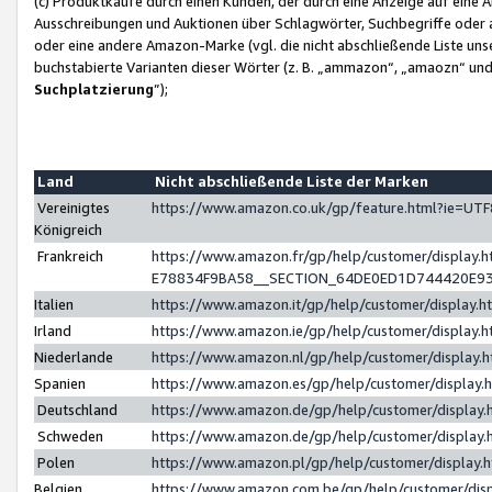
(c) Produktkäufe durch einen Kunden, der durch eine Anzeige auf eine 
Ausschreibungen und Auktionen über Schlagwörter, Suchbegriffe oder 
oder eine andere Amazon-Marke (vgl. die nicht abschließende Liste un
buchstabierte Varianten dieser Wörter (z. B. „ammazon“, „amaozn“ und „
Suchplatzierung
”);
Land
Nicht abschließende Liste der Marken
Vereinigtes
https://www.amazon.co.uk/gp/feature.html?ie=U
Königreich
Frankreich
https://www.amazon.fr/gp/help/customer/displa
E78834F9BA58__SECTION_64DE0ED1D744420E9
Italien
https://www.amazon.it/gp/help/customer/display
Irland
https://www.amazon.ie/gp/help/customer/displa
Niederlande
https://www.amazon.nl/gp/help/customer/display
Spanien
https://www.amazon.es/gp/help/customer/display
Deutschland
https://www.amazon.de/gp/help/customer/displa
Schweden
https://www.amazon.de/gp/help/customer/displa
Polen
https://www.amazon.pl/gp/help/customer/display
Belgien
https://www.amazon.com.be/gp/help/customer/d