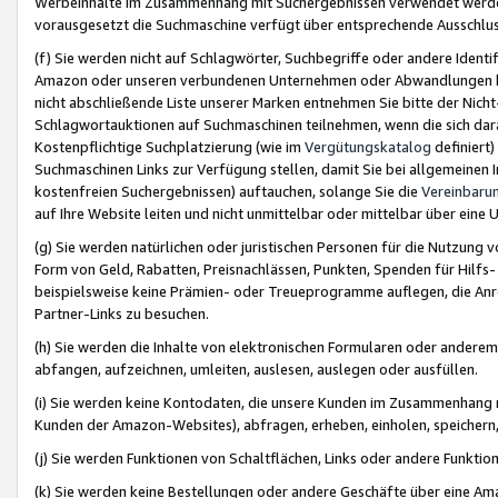
Werbeinhalte im Zusammenhang mit Suchergebnissen verwendet werden,
vorausgesetzt die Suchmaschine verfügt über entsprechende Ausschlu
(f) Sie werden nicht auf Schlagwörter, Suchbegriffe oder andere Ident
Amazon oder unseren verbundenen Unternehmen oder Abwandlungen bzw
nicht abschließende Liste unserer Marken entnehmen Sie bitte der Nich
Schlagwortauktionen auf Suchmaschinen teilnehmen, wenn die sich da
Kostenpflichtige Suchplatzierung (wie im
Vergütungskatalog
definiert
Suchmaschinen Links zur Verfügung stellen, damit Sie bei allgemeinen I
kostenfreien Suchergebnissen) auftauchen, solange Sie die
Vereinbaru
auf Ihre Website leiten und nicht unmittelbar oder mittelbar über eine
(g) Sie werden natürlichen oder juristischen Personen für die Nutzung 
Form von Geld, Rabatten, Preisnachlässen, Punkten, Spenden für Hilfs
beispielsweise keine Prämien- oder Treueprogramme auflegen, die Anrei
Partner-Links zu besuchen.
(h) Sie werden die Inhalte von elektronischen Formularen oder anderem M
abfangen, aufzeichnen, umleiten, auslesen, auslegen oder ausfüllen.
(i) Sie werden keine Kontodaten, die unsere Kunden im Zusammenhang 
Kunden der Amazon-Websites), abfragen, erheben, einholen, speichern,
(j) Sie werden Funktionen von Schaltflächen, Links oder andere Funkti
(k) Sie werden keine Bestellungen oder andere Geschäfte über eine Ama