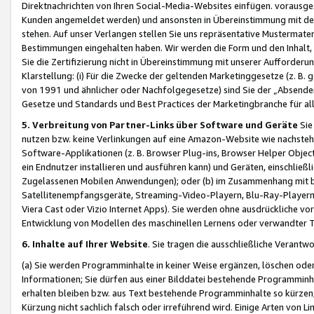
Direktnachrichten von Ihren Social-Media-Websites einfügen. vorausg
Kunden angemeldet werden) und ansonsten in Übereinstimmung mit der
stehen. Auf unser Verlangen stellen Sie uns repräsentative Mustermater
Bestimmungen eingehalten haben. Wir werden die Form und den Inhalt, di
Sie die Zertifizierung nicht in Übereinstimmung mit unserer Aufforderu
Klarstellung: (i) Für die Zwecke der geltenden Marketinggesetze (z. 
von 1991 und ähnlicher oder Nachfolgegesetze) sind Sie der „Absender“ j
Gesetze und Standards und Best Practices der Marketingbranche für 
5. Verbreitung von Partner-Links über Software und Geräte
Sie
nutzen bzw. keine Verlinkungen auf eine Amazon-Website wie nachsteh
Software-Applikationen (z. B. Browser Plug-ins, Browser Helper Objec
ein Endnutzer installieren und ausführen kann) und Geräten, einschlie
Zugelassenen Mobilen Anwendungen); oder (b) im Zusammenhang mit bzw.
Satellitenempfangsgeräte, Streaming-Video-Playern, Blu-Ray-Playern 
Viera Cast oder Vizio Internet Apps). Sie werden ohne ausdrückliche v
Entwicklung von Modellen des maschinellen Lernens oder verwandter 
6. Inhalte auf Ihrer Website
. Sie tragen die ausschließliche Verantwo
(a) Sie werden Programminhalte in keiner Weise ergänzen, löschen oder
Informationen; Sie dürfen aus einer Bilddatei bestehende Programminhal
erhalten bleiben bzw. aus Text bestehende Programminhalte so kürzen, 
Kürzung nicht sachlich falsch oder irreführend wird. Einige Arten von L