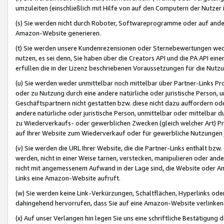
umzuleiten (einschließlich mit Hilfe von auf den Computern der Nutzer i
(s) Sie werden nicht durch Roboter, Softwareprogramme oder auf andere
Amazon-Website generieren.
(t) Sie werden unsere Kundenrezensionen oder Sternebewertungen wed
nutzen, es sei denn, Sie haben über die Creators API und die PA API e
erfüllen die in der Lizenz beschriebenen Voraussetzungen für die Nutzu
(u) Sie werden weder unmittelbar noch mittelbar über Partner-Links P
oder zu Nutzung durch eine andere natürliche oder juristische Person,
Geschäftspartnern nicht gestatten bzw. diese nicht dazu auffordern od
andere natürliche oder juristische Person, unmittelbar oder mittelbar
zu Wiederverkaufs- oder gewerblichen Zwecken (gleich welcher Art) 
auf Ihrer Website zum Wiederverkauf oder für gewerbliche Nutzungen 
(v) Sie werden die URL Ihrer Website, die die Partner-Links enthält b
werden, nicht in einer Weise tarnen, verstecken, manipulieren oder and
nicht mit angemessenem Aufwand in der Lage sind, die Website oder A
Links eine Amazon-Website aufruft.
(w) Sie werden keine Link-Verkürzungen, Schaltflächen, Hyperlinks ode
dahingehend hervorrufen, dass Sie auf eine Amazon-Website verlinken
(x) Auf unser Verlangen hin legen Sie uns eine schriftliche Bestätigung