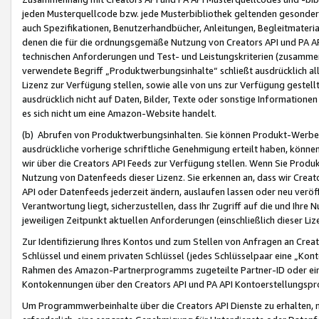
jeden Musterquellcode bzw. jede Musterbibliothek geltenden gesonder
auch Spezifikationen, Benutzerhandbücher, Anleitungen, Begleitmaterial
denen die für die ordnungsgemäße Nutzung von Creators API und PA A
technischen Anforderungen und Test- und Leistungskriterien (zusammen
verwendete Begriff „Produktwerbungsinhalte“ schließt ausdrücklich al
Lizenz zur Verfügung stellen, sowie alle von uns zur Verfügung gestel
ausdrücklich nicht auf Daten, Bilder, Texte oder sonstige Informatione
es sich nicht um eine Amazon-Website handelt.
(b) Abrufen von Produktwerbungsinhalten. Sie können Produkt-Werbein
ausdrückliche vorherige schriftliche Genehmigung erteilt haben, könn
wir über die Creators API Feeds zur Verfügung stellen. Wenn Sie Produk
Nutzung von Datenfeeds dieser Lizenz. Sie erkennen an, dass wir Creat
API oder Datenfeeds jederzeit ändern, auslaufen lassen oder neu veröffe
Verantwortung liegt, sicherzustellen, dass Ihr Zugriff auf die und Ihr
jeweiligen Zeitpunkt aktuellen Anforderungen (einschließlich dieser Liz
Zur Identifizierung Ihres Kontos und zum Stellen von Anfragen an Crea
Schlüssel und einem privaten Schlüssel (jedes Schlüsselpaar eine „Kon
Rahmen des Amazon-Partnerprogramms zugeteilte Partner-ID oder ein
Kontokennungen über den Creators API und PA API Kontoerstellungspro
Um Programmwerbeinhalte über die Creators API Dienste zu erhalten, m