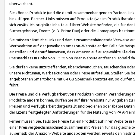
überwachen).
Sie können Produkte (und die damit zusammenhängenden Partner-Links)
hinzufügen. Partner-Links müssen auf Produkte (wie im Produktkatalog de
sich zusätzlich originäre Inhalte auf Ihrer Website befinden, die für 
Suchergebnisse, Events (z. B. Prime Day) oder die Homepages bestimmte
Sie müssen sämtliche Links und damit zusammenhängende Verweise auf z
Werbeaktion auf der jeweiligen Amazon-Website endet. Falls Sie beisp
einstellen und darauf hinweisen, dass Amazon auf ausgewählte Kleidun
Preisnachlass in Höhe von 15 % von Ihrer Website entfernen, sobald di
Sie dürfen keine unzutreffenden, überschwänglichen, täuschenden od
unsere Richtlinien, Werbeaktionen oder Preise aufstellen. Stellen Sie 
angebotenen Smartphone mit 64 GB Speicherkapazität ein, so dürfen S
führt.
Die Preise und die Verfügbarkeit von Produkten können Veränderungen 
Produkte ändern können, dürfen Sie auf Ihrer Website nur Angaben zu P
Preisen und Verfügbarkeit dargestellt sind bedienen oder (b) Sie Daten
der Lizenz festgelegten Anforderungen für die Nutzung von PA API einh
Ferner müssen Sie, falls Sie Preise für ein Produkt auf Ihrer Website in 
einer Preisvergleichsmaschine) zusammen mit Preisen für das gleiche o
außerhalb der Amazon-Website angeboten werden, jeweils den niedrigst