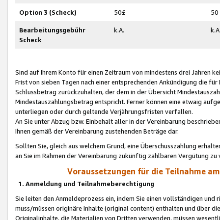
Option 3 (Scheck)
50£
50
Bearbeitungsgebühr
k.A.
k.A
Scheck
Sind auf Ihrem Konto für einen Zeitraum von mindestens drei Jahren kein
Frist von sieben Tagen nach einer entsprechenden Ankündigung die für
Schlussbetrag zurückzuhalten, der dem in der Übersicht Mindestausz
Mindestauszahlungsbetrag entspricht. Ferner können eine etwaig aufg
unterliegen oder durch geltende Verjährungsfristen verfallen.
An Sie unter Abzug bzw. Einbehalt aller in der Vereinbarung beschrieb
Ihnen gemäß der Vereinbarung zustehenden Beträge dar.
Sollten Sie, gleich aus welchem Grund, eine Überschusszahlung erhalte
an Sie im Rahmen der Vereinbarung zukünftig zahlbaren Vergütung zu 
Voraussetzungen für die Teilnahme a
1. Anmeldung und Teilnahmeberechtigung
Sie leiten den Anmeldeprozess ein, indem Sie einen vollständigen und 
muss/müssen originäre Inhalte (original content) enthalten und über d
Originalinhalte, die Materialien von Dritten verwenden, müssen wese