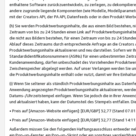
enthaltene Software zurückzuentwickeln, zu zerlegen, zu dekompilier
andere zugrunde liegende Komponenten (wie Modelle, Modellparameter
mit der Creators API, der PA API, Datenfeeds oder in den Produkt Werb
(h) Sie werden Produktwerbungsinhalte, die aus einem Bild bestehen, ni
Zeitraum von bis zu 24 Stunden einen Link auf Produktwerbungsinhalte
die nicht aus Bildern bestehen, für einen Zeitraum von bis zu 24 Stund
Ablauf dieses Zeitraums durch entsprechende Anfrage an die Creators 
Produktwerbungsinhalte aktualisieren und neu darstellen. Sofern wir Ih
Standardidentifikationsnummern (ASINs) für einen unbestimmten Zeitra
Kundenanwendung, dürfen unbeschadet des Vorstehenden Produktwerbu
Zwischenspeicher abgelegt werden. Auf unser Verlangen werden Sie un
die Produktwerbungsinhalte enthält oder nutzt, damit wir Ihre Einhalt
(i) Wenn Sie seltener als stündlich Produktwerbungsinhalte aus Datenfe
Anwendung angezeigten Produktwerbungsinhalte aktualisieren, werden 
Datums-/Uhrzeitstempel einfügen. Wenn Sie jedoch die in Ihrer Anwe
und aktualisiert haben, kann der Datumsteil des Stempels entfallen. Dies
• Preis auf [Amazon-Website einfügen]: [EUR/GBP] 32,77 (Stand 07.01.
• Preis auf [Amazon-Website einfügen]: [EUR/GBP] 32,77 (Stand 14:11 
Außerdem müssen Sie den folgenden Haftungsausschluss entweder neb
ein Pop-up-Fenster, ein Pop-up-Skript oder ein sonstiges vergleichba