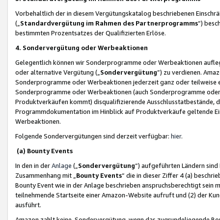
Vorbehaltlich der in diesem Vergütungskatalog beschriebenen Einschr
(„
Standardvergütung im Rahmen des Partnerprogramms
“) besc
bestimmten Prozentsatzes der Qualifizierten Erlöse.
4. Sondervergütung oder Werbeaktionen
Gelegentlich können wir Sonderprogramme oder Werbeaktionen auflegen,
oder alternative Vergütung („
Sondervergütung
”) zu verdienen. Amazo
Sonderprogramme oder Werbeaktionen jederzeit ganz oder teilweise einz
Sonderprogramme oder Werbeaktionen (auch Sonderprogramme oder We
Produktverkäufen kommt) disqualifizierende Ausschlusstatbestände, di
Programmdokumentation im Hinblick auf Produktverkäufe geltende E
Werbeaktionen.
Folgende Sondervergütungen sind derzeit verfügbar:
hier
.
(a) Bounty Events
In den in der
Anlage
(„
Sondervergütung
“) aufgeführten Ländern sind
Zusammenhang mit „
Bounty Events
“ die in dieser Ziffer 4 (a) besch
Bounty Event wie in der Anlage beschrieben anspruchsberechtigt sein mu
teilnehmende Startseite einer Amazon-Website aufruft und (2) der Kun
ausführt.
Amazon zahlt keine Sondervergütung, wenn das zugrundeliegende Boun