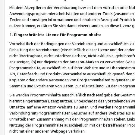
Mit dem Akzeptieren der Vereinbarung bzw. mit dem Aufrufen oder Nutz
Anwendungsprogrammierschnittstellen und anderer Tools (zusammen die
Texten und sonstigen Informationen und Inhalten in Bezug auf Produkte
nutzen können, erklären Sie sich damit einverstanden, an diese Lizenz 
1. Eingeschränkte Lizenz für Programminhalte
Vorbehaltlich der Bedingungen der Vereinbarung und ausschließlich z
Einhaltung der Vereinbarung (einschließlich dieser Lizenz und der ande
nicht übertragbare, nicht unterlizenzierbare, nicht exklusive, gebühren
anzuzeigen; (b) nur diejenigen der Amazon-Marken zu verwenden (wie in 
Programminhalte, ausschließlich auf Ihrer Website und in Übereinstimmu
API, Datenfeeds und Produkt-Werbeinhalte ausschließlich gemäß den Spe
Kopieren oder andere Verwenden von Programminhalten zugunsten Dri
Sammeln und Extrahieren von Daten. Zur Klarstellung: Zu den Program
Sie werden Programminhalte ausschließlich nach Maßgabe der Besti
hiermit eingeräumten Lizenz nutzen. Unbeschadet des Vorstehenden we
Umsätze auf eine Amazon-Website zu leiten, und werden Programminhal
Verbindung mit Programminhalten Besucher auf andere Websites als ein
unmittelbarem Zusammenhang mit den Programminhalten stehen, Links z
Nutzung der Programminhalte ausschließlich mit der betreffenden Pr
nicht mit einer anderen Webpage verlinken.