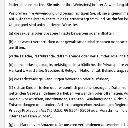
Materialien enthalten. Sie müssen Ihre Website(s) in Ihrer Anwendung ide
Wir prüfen Ihre Anwendung und benachrichtigen Sie, ob sie angenommen
auf Aufnahme Ihrer Website in das Partnerprogramm und Sie dürfen kei
Ungeeignet sind unter anderem Websites:
(a) die sexuelle oder obszöne Inhalte bewerben oder enthalten;
(b) die Gewalt verherrlichen oder gewalttätige Inhalte haben oder pot
anstiften,;
(c) die falsche, irreführende, diffamierende oder verleumderische Inha
(d) die von Hass geprägte, belästigende, schädliche, die Privatsphäre v
Herkunft, Hautfarbe, Geschlecht, Religion, Nationalität, Behinderung, 
(e) die rechtswidrige Handlungen bewerben oder ausführen;
(f) sich an Kinder richten oder wissentlich personenbezogene Daten vo
geltenden Gesetzen definiert) erheben, verwenden oder offenlegen, Vo
Regeln, Vorschriften, Anordnungen, Lizenzen, Genehmigungen, Richtlini
Entscheidungen oder andere Anforderungen einer zuständigen Regierung
Privacy Protection Act (15 U.S.C. §§ 6501-6506) oder Vorschriften, di
Internet erlassen wurden);
(g) die Marken von Amazon oder unseren verbundenen Unternehmen b