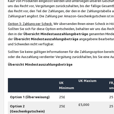
Kauf von Produkten eingelöst werden und unterliegen unseren Geschäf
uns das Recht vor, Vergütungen zurückzuhalten, bis der fällige Gesamt
das Recht vor, den Teil der Zahlungen, der den in der Zahlungstabelle 
Zahlungsart angibst. Die Zahlung per Amazon-Geschenkgutschein ist in
Option 3: Zahlung per Scheck.
Wir übersenden Ihnen einen Scheck in Höh
Sollten Sie sich für diese Option entscheiden, behalten wir uns das Rec
den in der
Übersicht Mindestauszahlungsbeträge
genannten Mindest
der
Übersicht Mindestauszahlungsbeträge
angegebene Bearbeitung
und Schweden nicht verfügbar.
Sollten Sie keine gültigen Informationen für die Zahlungsoption bereit
oder die Auszahlung verdienter Vergütung zurückhalten, bis Sie eine A
Übersicht Mindestauszahlungsbeträge
UK Maxium
UK
FR,
Minimum
un
Option 1 (Überweisung)
25£
25
£5,000
Option 2
25£
25
(Geschenkgutschein)