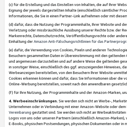
(c) für die Erstellung und das Einstellen von Inhalten, die auf Ihrer We
Eignung der jeweils dargestellten Inhalte (einschließlich sämtlicher 
Informationen, die Sie in einen Partner-Link aufnehmen oder mit diese
(d) dafür, dass die Nutzung der Programminhalte, Ihrer Website und des 
Verletzung oder missbräuchliche Ausübung unserer Rechte bzw. der Recht
Markenrechte, Datenschutzrechte, Veröffentlichungsrechte oder anderer
Einhaltung der
Amazon Anti-Fälschungsrichtlinien für das Partnerpro
(e) dafür, die Verwendung von Cookies, Pixeln und anderen Technologien
Besuchern gesammelten Daten in Übereinstimmung mit den geltenden Ge
und angemessen darzustellen und auf andere Weise die geltenden geset
in sonstiger Weise, einschließlich des ggf. anzuzeigenden Hinweises, d
Werbeanzeigen bereitstellen, von den Besuchern Ihrer Website unmitte
Cookies erkennen können und dafür, dass Sie Informationen über die v
Online-Werbung bereitstellen, soweit nach den anwendbaren gesetzlic
(f) für Ihre Nutzung, der Programminhalte und der Amazon-Marken, u
4. Werbeeinschränkungen.
Sie werden sich nicht an Werbe-, Market
Unternehmen oder in Verbindung mit einer Amazon-Website oder dem Pa
Vereinbarung
gestattet sind. Sie werden sich nicht an Werbeaktivitäten
Logos von uns oder unseren Partnern (einschließlich Amazon-Marken), 
E-Books, physischen Postsendungen, physischen Dokumenten oder in 