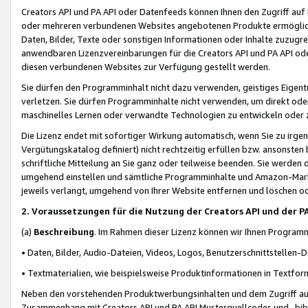
Creators API und PA API oder Datenfeeds können Ihnen den Zugriff auf D
oder mehreren verbundenen Websites angebotenen Produkte ermögliche
Daten, Bilder, Texte oder sonstigen Informationen oder Inhalte zuzugre
anwendbaren Lizenzvereinbarungen für die Creators API und PA API od
diesen verbundenen Websites zur Verfügung gestellt werden.
Sie dürfen den Programminhalt nicht dazu verwenden, geistiges Eigent
verletzen. Sie dürfen Programminhalte nicht verwenden, um direkt ode
maschinelles Lernen oder verwandte Technologien zu entwickeln oder zu
Die Lizenz endet mit sofortiger Wirkung automatisch, wenn Sie zu irg
Vergütungskatalog definiert) nicht rechtzeitig erfüllen bzw. ansonsten
schriftliche Mitteilung an Sie ganz oder teilweise beenden. Sie werden
umgehend einstellen und sämtliche Programminhalte und Amazon-Marke
jeweils verlangt, umgehend von Ihrer Website entfernen und löschen od
2. Voraussetzungen für die Nutzung der Creators API und der P
(a)
Beschreibung
. Im Rahmen dieser Lizenz können wir Ihnen Programmi
• Daten, Bilder, Audio-Dateien, Videos, Logos, Benutzerschnittstellen-
• Textmaterialien, wie beispielsweise Produktinformationen in Textfor
Neben den vorstehenden Produktwerbungsinhalten und dem Zugriff auf 
Zusammenhang mit Creators API und PA API Musterquellcodes und -bibli