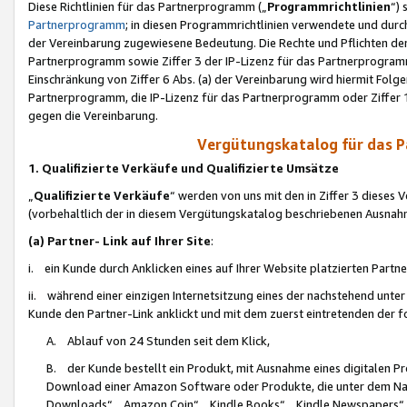
Diese Richtlinien für das Partnerprogramm („
Programmrichtlinien
“)
Partnerprogramm
; in diesen Programmrichtlinien verwendete und durch
der Vereinbarung zugewiesene Bedeutung. Die Rechte und Pflichten de
Partnerprogramm sowie Ziffer 3 der IP-Lizenz für das Partnerprogram
Einschränkung von Ziffer 6 Abs. (a) der Vereinbarung wird hiermit Fol
Partnerprogramm, die IP-Lizenz für das Partnerprogramm oder Ziffer 1
gegen die Vereinbarung.
Vergütungskatalog für das 
1. Qualifizierte Verkäufe und Qualifizierte Umsätze
„
Qualifizierte Verkäufe
“ werden von uns mit den in Ziffer 3 diese
(vorbehaltlich der in diesem Vergütungskatalog beschriebenen Ausnah
(a) Partner- Link auf Ihrer Site
:
i. ein Kunde durch Anklicken eines auf Ihrer Website platzierten Part
ii. während einer einzigen Internetsitzung eines der nachstehend unter (i)
Kunde den Partner-Link anklickt und mit dem zuerst eintretenden der f
A. Ablauf von 24 Stunden seit dem Klick,
B. der Kunde bestellt ein Produkt, mit Ausnahme eines digitalen P
Download einer Amazon Software oder Produkte, die unter dem N
Downloads“, „Amazon Coin“, „Kindle Books“, „Kindle Newspapers“, „