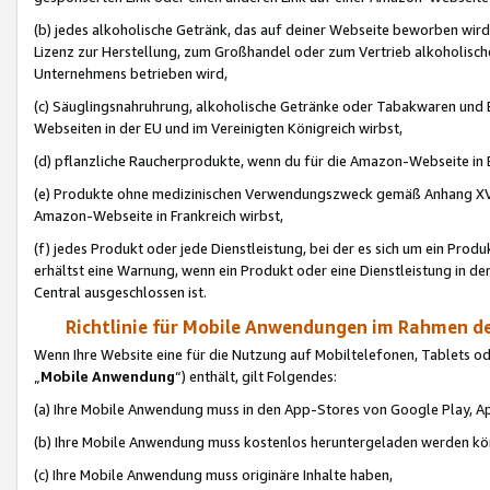
(b) jedes alkoholische Getränk, das auf deiner Webseite beworben wird
Lizenz zur Herstellung, zum Großhandel oder zum Vertrieb alkoholisch
Unternehmens betrieben wird,
(c) Säuglingsnahruhrung, alkoholische Getränke oder Tabakwaren und E
Webseiten in der EU und im Vereinigten Königreich wirbst,
(d) pflanzliche Raucherprodukte, wenn du für die Amazon-Webseite in B
(e) Produkte ohne medizinischen Verwendungszweck gemäß Anhang XVI 
Amazon-Webseite in Frankreich wirbst,
(f) jedes Produkt oder jede Dienstleistung, bei der es sich um ein Prod
erhältst eine Warnung, wenn ein Produkt oder eine Dienstleistung in de
Central ausgeschlossen ist.
Richtlinie für Mobile Anwendungen im Rahmen de
Wenn Ihre Website eine für die Nutzung auf Mobiltelefonen, Tablets 
„
Mobile Anwendung
“) enthält, gilt Folgendes:
(a) Ihre Mobile Anwendung muss in den App-Stores von Google Play, A
(b) Ihre Mobile Anwendung muss kostenlos heruntergeladen werden könn
(c) Ihre Mobile Anwendung muss originäre Inhalte haben,