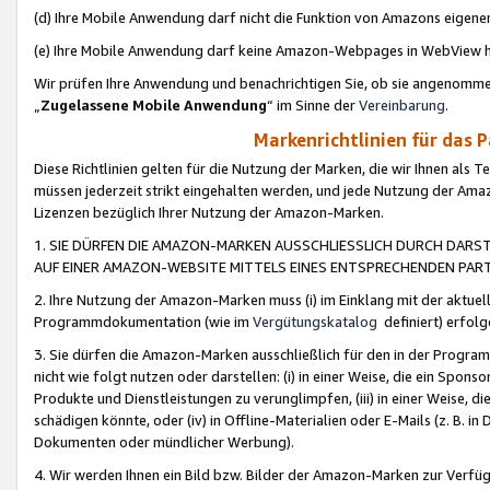
(d) Ihre Mobile Anwendung darf nicht die Funktion von Amazons eige
(e) Ihre Mobile Anwendung darf keine Amazon-Webpages in WebView 
Wir prüfen Ihre Anwendung und benachrichtigen Sie, ob sie angenomm
„
Zugelassene Mobile Anwendung
“ im Sinne der
Vereinbarung
.
Markenrichtlinien für das 
Diese Richtlinien gelten für die Nutzung der Marken, die wir Ihnen als 
müssen jederzeit strikt eingehalten werden, und jede Nutzung der Ama
Lizenzen bezüglich Ihrer Nutzung der Amazon-Marken.
1. SIE DÜRFEN DIE AMAZON-MARKEN AUSSCHLIESSLICH DURCH DARS
AUF EINER AMAZON-WEBSITE MITTELS EINES ENTSPRECHENDEN PART
2. Ihre Nutzung der Amazon-Marken muss (i) im Einklang mit der aktuells
Programmdokumentation (wie im
Vergütungskatalog
definiert) erfolg
3. Sie dürfen die Amazon-Marken ausschließlich für den in der Progr
nicht wie folgt nutzen oder darstellen: (i) in einer Weise, die ein Spo
Produkte und Dienstleistungen zu verunglimpfen, (iii) in einer Weise
schädigen könnte, oder (iv) in Offline-Materialien oder E-Mails (z. B.
Dokumenten oder mündlicher Werbung).
4. Wir werden Ihnen ein Bild bzw. Bilder der Amazon-Marken zur Verfüg