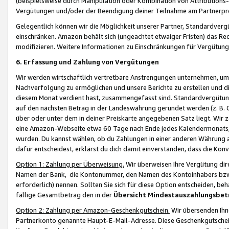
(beispielsweise durch Manipulation oder Kombination von Attributions-
Vergütungen und/oder der Beendigung deiner Teilnahme am Partnerp
Gelegentlich können wir die Möglichkeit unserer Partner, Standardv
einschränken. Amazon behält sich (ungeachtet etwaiger Fristen) das Re
modifizieren. Weitere Informationen zu Einschränkungen für Vergütung
6. Erfassung und Zahlung von Vergütungen
Wir werden wirtschaftlich vertretbare Anstrengungen unternehmen, um 
Nachverfolgung zu ermöglichen und unsere Berichte zu erstellen und di
diesem Monat verdient hast, zusammengefasst sind. Standardvergütung
auf den nächsten Betrag in der Landeswährung gerundet werden (z. B. C
über oder unter dem in deiner Preiskarte angegebenen Satz liegt. Wir
eine Amazon-Webseite etwa 60 Tage nach Ende jedes Kalendermonats, i
wurden. Du kannst wählen, ob du Zahlungen in einer anderen Währung
dafür entscheidest, erklärst du dich damit einverstanden, dass die K
Option 1: Zahlung per Überweisung.
Wir überweisen Ihre Vergütung dir
Namen der Bank, die Kontonummer, den Namen des Kontoinhabers bzw. a
erforderlich) nennen. Sollten Sie sich für diese Option entscheiden, be
fällige Gesamtbetrag den in der
Übersicht Mindestauszahlungsbet
Option 2: Zahlung per Amazon-Geschenkgutschein.
Wir übersenden Ihne
Partnerkonto genannte Haupt-E-Mail-Adresse. Diese Geschenkgutschei