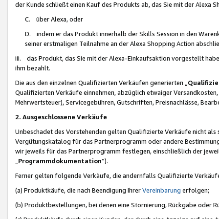
der Kunde schließt einen Kauf des Produkts ab, das Sie mit der Alexa 
C. über Alexa, oder
D. indem er das Produkt innerhalb der Skills Session in den Waren
seiner erstmaligen Teilnahme an der Alexa Shopping Action abschlie
iii. das Produkt, das Sie mit der Alexa-Einkaufsaktion vorgestellt ha
ihm bezahlt.
Die aus den einzelnen Qualifizierten Verkäufen generierten „
Qualifizi
Qualifizierten Verkäufe einnehmen, abzüglich etwaiger Versandkosten
Mehrwertsteuer), Servicegebühren, Gutschriften, Preisnachlässe, Bear
2. Ausgeschlossene Verkäufe
Unbeschadet des Vorstehenden gelten Qualifizierte Verkäufe nicht als
Vergütungskatalog für das Partnerprogramm oder andere Bestimmungen,
wir jeweils für das Partnerprogramm festlegen, einschließlich der jewe
„
Programmdokumentation
“).
Ferner gelten folgende Verkäufe, die andernfalls Qualifizierte Verkä
(a) Produktkäufe, die nach Beendigung Ihrer
Vereinbarung
erfolgen;
(b) Produktbestellungen, bei denen eine Stornierung, Rückgabe oder R