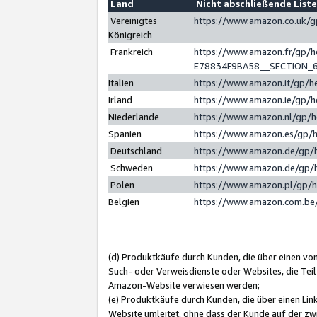
Land
Nicht abschließende List
Vereinigtes
https://www.amazon.co.uk/
Königreich
Frankreich
https://www.amazon.fr/gp/
E78834F9BA58__SECTION_
Italien
https://www.amazon.it/gp/h
Irland
https://www.amazon.ie/gp/
Niederlande
https://www.amazon.nl/gp/
Spanien
https://www.amazon.es/gp/
Deutschland
https://www.amazon.de/gp/
Schweden
https://www.amazon.de/gp/
Polen
https://www.amazon.pl/gp/
Belgien
https://www.amazon.com.be
(d) Produktkäufe durch Kunden, die über einen vo
Such- oder Verweisdienste oder Websites, die Teil
Amazon-Website verwiesen werden;
(e) Produktkäufe durch Kunden, die über einen Li
Website umleitet, ohne dass der Kunde auf der zw