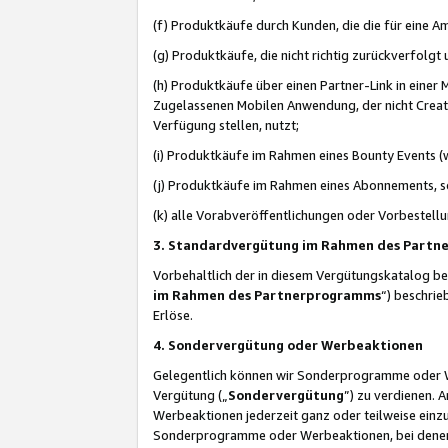
(f) Produktkäufe durch Kunden, die die für eine
(g) Produktkäufe, die nicht richtig zurückverfolg
(h) Produktkäufe über einen Partner-Link in einer
Zugelassenen Mobilen Anwendung, der nicht Creator
Verfügung stellen, nutzt;
(i) Produktkäufe im Rahmen eines Bounty Events (w
(j) Produktkäufe im Rahmen eines Abonnements, so
(k) alle Vorabveröffentlichungen oder Vorbestellu
3. Standardvergütung im Rahmen des Part
Vorbehaltlich der in diesem Vergütungskatalog b
im Rahmen des Partnerprogramms
“) beschri
Erlöse.
4. Sondervergütung oder Werbeaktionen
Gelegentlich können wir Sonderprogramme oder Wer
Vergütung („
Sondervergütung
”) zu verdienen. 
Werbeaktionen jederzeit ganz oder teilweise einz
Sonderprogramme oder Werbeaktionen, bei denen e