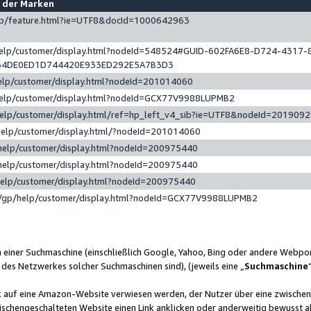
e der Marken
gp/feature.html?ie=UTF8&docId=1000642963
help/customer/display.html?nodeId=548524#GUID-602FA6E8-D724-4317-
64DE0ED1D744420E933ED292E5A7B3D3
elp/customer/display.html?nodeId=201014060
help/customer/display.html?nodeId=GCX77V9988LUPMB2
help/customer/display.html/ref=hp_left_v4_sib?ie=UTF8&nodeId=201909
help/customer/display.html/?nodeId=201014060
help/customer/display.html?nodeId=200975440
help/customer/display.html?nodeId=200975440
help/customer/display.html?nodeId=200975440
/gp/help/customer/display.html?nodeId=GCX77V9988LUPMB2
n einer Suchmaschine (einschließlich Google, Yahoo, Bing oder andere Webp
 des Netzwerkes solcher Suchmaschinen sind), (jeweils eine „
Suchmaschine
nk auf eine Amazon-Website verwiesen werden, der Nutzer über eine zwische
ischengeschalteten Website einen Link anklicken oder anderweitig bewusst a