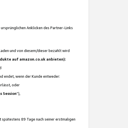
 ursprünglichen Anklicken des Partner-Links
laden und von diesem/dieser bezahlt wird
rodukte auf amazon.co.uk anbieten):
d
 und endet, wenn der Kunde entweder:
erlässt, oder
ls Session
“),
t spätestens 89 Tage nach seiner erstmaligen