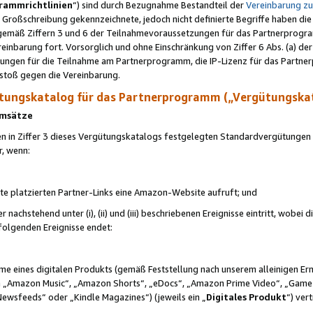
rammrichtlinien
“) sind durch Bezugnahme Bestandteil der
Vereinbarung z
Großschreibung gekennzeichnete, jedoch nicht definierte Begriffe haben die
 gemäß Ziffern 3 und 6 der Teilnahmevoraussetzungen für das Partnerprogram
nbarung fort. Vorsorglich und ohne Einschränkung von Ziffer 6 Abs. (a) der
ungen für die Teilnahme am Partnerprogramm, die IP-Lizenz für das Partner
rstoß gegen die Vereinbarung.
ungskatalog für das Partnerprogramm („Vergütungska
 Umsätze
n in Ziffer 3 dieses Vergütungskatalogs festgelegten Standardvergütungen v
r, wenn:
ite platzierten Partner-Links eine Amazon-Website aufruft; und
r nachstehend unter (i), (ii) und (iii) beschriebenen Ereignisse eintritt, wobe
 folgenden Ereignisse endet:
hme eines digitalen Produkts (gemäß Feststellung nach unserem alleinigen 
 „Amazon Music“, „Amazon Shorts“, „eDocs“, „Amazon Prime Video“, „Game
Newsfeeds“ oder „Kindle Magazines“) (jeweils ein „
Digitales Produkt
“) ver