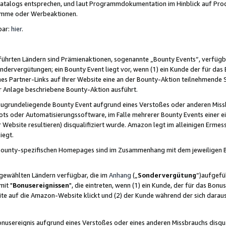
skatalogs entsprechen, und laut Programmdokumentation im Hinblick auf Pr
amme oder Werbeaktionen.
bar:
hier
.
führten Ländern sind Prämienaktionen, sogenannte „Bounty Events“, verfügb
Sondervergütungen; ein Bounty Event liegt vor, wenn (1) ein Kunde der für da
nes Partner-Links auf Ihrer Website eine an der Bounty-Aktion teilnehmende 
er Anlage beschriebene Bounty-Aktion ausführt.
ugrundeliegende Bounty Event aufgrund eines Verstoßes oder anderen Miss
ots oder Automatisierungssoftware, im Falle mehrerer Bounty Events einer e
r Website resultieren) disqualifiziert wurde. Amazon legt im alleinigen Ermess
iegt.
n Bounty-spezifischen Homepages sind im Zusammenhang mit dem jeweiligen
sgewählten Ländern verfügbar, die im
Anhang
(„
Sondervergütung
“)aufgefüh
it "
Bonusereignissen
", die eintreten, wenn (1) ein Kunde, der für das Bon
bsite auf die Amazon-Website klickt und (2) der Kunde während der sich dar
usereignis aufgrund eines Verstoßes oder eines anderen Missbrauchs disqua