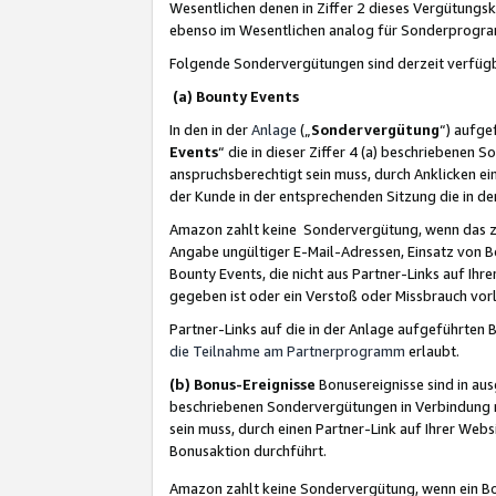
Wesentlichen denen in Ziffer 2 dieses Vergütung
ebenso im Wesentlichen analog für Sonderprogr
Folgende Sondervergütungen sind derzeit verfüg
(a) Bounty Events
In den in der
Anlage
(„
Sondervergütung
“) aufge
Events
“ die in dieser Ziffer 4 (a) beschriebenen 
anspruchsberechtigt sein muss, durch Anklicken ei
der Kunde in der entsprechenden Sitzung die in d
Amazon zahlt keine Sondervergütung, wenn das z
Angabe ungültiger E-Mail-Adressen, Einsatz von B
Bounty Events, die nicht aus Partner-Links auf Ihre
gegeben ist oder ein Verstoß oder Missbrauch vorl
Partner-Links auf die in der Anlage aufgeführte
die Teilnahme am Partnerprogramm
erlaubt.
(b) Bonus-Ereignisse
Bonusereignisse sind in au
beschriebenen Sondervergütungen in Verbindung m
sein muss, durch einen Partner-Link auf Ihrer We
Bonusaktion durchführt.
Amazon zahlt keine Sondervergütung, wenn ein Bon