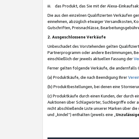
iii. das Produkt, das Sie mit der Alexa-Einkaufsa
Die aus den einzelnen Qualifizierten Verkäufen gen
einnehmen, abzüglich etwaiger Versandkosten, Ko
Gutschriften, Preisnachlässe, Bearbeitungsgebühr
2. Ausgeschlossene Verkäufe
Unbeschadet des Vorstehenden gelten Qualifiziert
Partnerprogramm oder andere Bestimmungen, Beding
einschließlich der jeweils aktuellen Fassung der
Ve
Ferner gelten folgende Verkäufe, die andernfalls
(a) Produktkäufe, die nach Beendigung Ihrer
Verei
(b) Produktbestellungen, bei denen eine Stornier
(c) Produktkäufe durch einen Kunden, der durch e
Auktionen über Schlagwörter, Suchbegriffe oder a
nicht abschließende Liste unserer Marken über di
und „kindel“) enthalten (jeweils eine „
Unzulässig