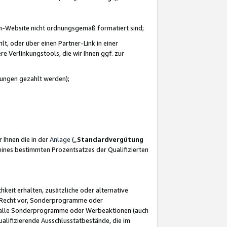
azon-Website nicht ordnungsgemäß formatiert sind;
, oder über einen Partner-Link in einer
e Verlinkungstools, die wir Ihnen ggf. zur
ütungen gezahlt werden);
 Ihnen die in der
Anlage
(„
Standardvergütung
ines bestimmten Prozentsatzes der Qualifizierten
eit erhalten, zusätzliche oder alternative
as Recht vor, Sonderprogramme oder
für alle Sonderprogramme oder Werbeaktionen (auch
lifizierende Ausschlusstatbestände, die im