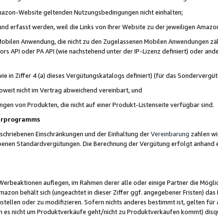
 Amazon-Website geltenden Nutzungsbedingungen nicht einhalten;
t und erfasst werden, weil die Links von Ihrer Website zu der jeweiligen Am
 Mobilen Anwendung, die nicht zu den Zugelassenen Mobilen Anwendungen zählt
s API oder PA API (wie nachstehend unter der IP-Lizenz definiert) oder ander
ie in Ziffer 4 (a) dieses Vergütungskatalogs definiert) (für das Sonderverg
weit nicht im Vertrag abweichend vereinbart, und
ngen von Produkten, die nicht auf einer Produkt-Listenseite verfügbar sind.
nerprogramms
eschriebenen Einschränkungen und der Einhaltung der
Vereinbarung
zahlen wir
ebenen Standardvergütungen. Die Berechnung der Vergütung erfolgt anhand e
beaktionen auflegen, im Rahmen derer alle oder einige Partner die Möglichk
Amazon behält sich (ungeachtet in dieser Ziffer ggf. angegebener Fristen) d
ustellen oder zu modifizieren. Sofern nichts anderes bestimmt ist, gelten 
s nicht um Produktverkäufe geht/nicht zu Produktverkäufen kommt) disqua