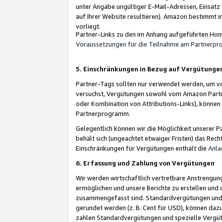
unter Angabe ungültiger E-Mail-Adressen, Einsatz
auf Ihrer Website resultieren). Amazon bestimmt i
vorliegt.
Partner-Links zu den im Anhang aufgeführten Hom
Voraussetzungen für die Teilnahme am Partnerp
5. Einschränkungen in Bezug auf Vergütunge
Partner-Tags sollten nur verwendet werden, um von 
versuchst, Vergütungen sowohl vom Amazon Partn
oder Kombination von Attributions-Links), könne
Partnerprogramm.
Gelegentlich können wir die Möglichkeit unsere
behält sich (ungeachtet etwaiger Fristen) das Rec
Einschränkungen für Vergütungen enthält die
Anla
6. Erfassung und Zahlung von Vergütungen
Wir werden wirtschaftlich vertretbare Anstrengu
ermöglichen und unsere Berichte zu erstellen und 
zusammengefasst sind. Standardvergütungen und s
gerundet werden (z. B. Cent für USD), können dazu
zahlen Standardvergütungen und spezielle Vergüt