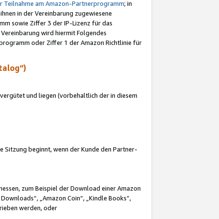
ur Teilnahme am Amazon-Partnerprogramm
; in
 ihnen in der Vereinbarung zugewiesene
m sowie Ziffer 3 der IP-Lizenz für das
 Vereinbarung wird hiermit Folgendes
programm oder Ziffer 1 der Amazon Richtlinie für
talog“)
ergütet und liegen (vorbehaltlich der in diesem
i die Sitzung beginnt, wenn der Kunde den Partner-
Ermessen, zum Beispiel der Download einer Amazon
 Downloads“, „Amazon Coin“, „Kindle Books“,
trieben werden, oder