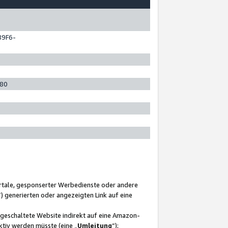
89F6-
280
ortale, gesponserter Werbedienste oder andere
“) generierten oder angezeigten Link auf eine
ngeschaltete Website indirekt auf eine Amazon-
ktiv werden müsste (eine „
Umleitung
“);