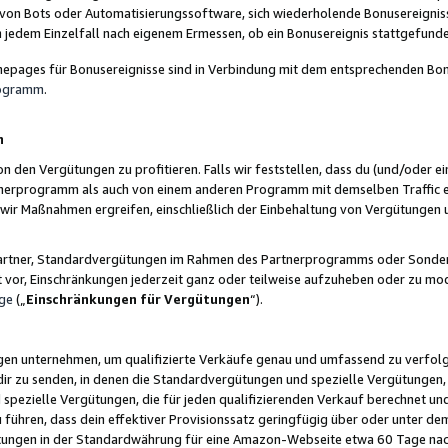
 von Bots oder Automatisierungssoftware, sich wiederholende Bonusereignisse
n jedem Einzelfall nach eigenem Ermessen, ob ein Bonusereignis stattgefund
epages für Bonusereignisse sind in Verbindung mit dem entsprechenden Bonu
rogramm
.
n
den Vergütungen zu profitieren. Falls wir feststellen, dass du (und/oder ein
erprogramm als auch von einem anderen Programm mit demselben Traffic ei
n wir Maßnahmen ergreifen, einschließlich der Einbehaltung von Vergütunge
r Partner, Standardvergütungen im Rahmen des Partnerprogramms oder Sonde
ht vor, Einschränkungen jederzeit ganz oder teilweise aufzuheben oder zu mod
ge
(„
Einschränkungen für Vergütungen
“).
ngen unternehmen, um qualifizierte Verkäufe genau und umfassend zu verfol
dir zu senden, in denen die Standardvergütungen und spezielle Vergütungen, 
pezielle Vergütungen, die für jeden qualifizierenden Verkauf berechnet un
 führen, dass dein effektiver Provisionssatz geringfügig über oder unter dem
ungen in der Standardwährung für eine Amazon-Webseite etwa 60 Tage nach