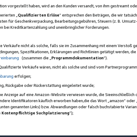
ktion vorgestellt haben, wird an den Kunden versandt, von ihm gestreamt od
erierten „
Qualifizierten Erlöse
“ entsprechen den Beträgen, die wir tatsäch
sten für Geschenkverpackung, Bearbeitungsgebühren, Steuern (z. B. Umsatz-
en bei Kreditkartenzahlung und uneinbringlicher Forderungen.
e Verkäufe nicht als solche, falls sie im Zusammenhang mit einem Verstoß 
ungen, Spezifikationen, Erklärungen und Richtlinien getätigt werden, die 
reinbarung
(zusammen die „
Programmdokumentation
“).
 Qualifizierte Verkäufe wären, nicht als solche und sind vom Partnerprogra
nbarung
erfolgen;
ung, Rückgabe oder Rückerstattung eingeleitet wurde;
ine Anzeige auf eine Amazon-Website verwiesen wurde, die Sieeinschließlich
ndere Identifikatoren käuflich erworben haben,die das Wort „amazon“ oder 
e unten genannten Links) bzw. Abwandlungen oder falsch buchstabierte Varia
e Kostenpflichtige Suchplatzierung
”);