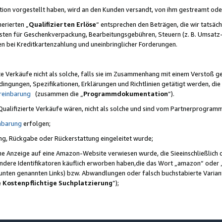
ktion vorgestellt haben, wird an den Kunden versandt, von ihm gestreamt od
erierten „
Qualifizierten Erlöse
“ entsprechen den Beträgen, die wir tatsäch
sten für Geschenkverpackung, Bearbeitungsgebühren, Steuern (z. B. Umsatz-
en bei Kreditkartenzahlung und uneinbringlicher Forderungen.
e Verkäufe nicht als solche, falls sie im Zusammenhang mit einem Verstoß 
ungen, Spezifikationen, Erklärungen und Richtlinien getätigt werden, die 
reinbarung
(zusammen die „
Programmdokumentation
“).
 Qualifizierte Verkäufe wären, nicht als solche und sind vom Partnerprogra
nbarung
erfolgen;
ung, Rückgabe oder Rückerstattung eingeleitet wurde;
ine Anzeige auf eine Amazon-Website verwiesen wurde, die Sieeinschließlich
ndere Identifikatoren käuflich erworben haben,die das Wort „amazon“ oder 
e unten genannten Links) bzw. Abwandlungen oder falsch buchstabierte Varia
e Kostenpflichtige Suchplatzierung
”);