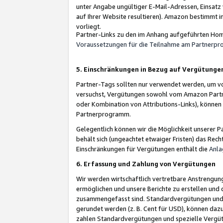
unter Angabe ungültiger E-Mail-Adressen, Einsatz
auf Ihrer Website resultieren). Amazon bestimmt i
vorliegt.
Partner-Links zu den im Anhang aufgeführten Hom
Voraussetzungen für die Teilnahme am Partnerp
5. Einschränkungen in Bezug auf Vergütunge
Partner-Tags sollten nur verwendet werden, um von 
versuchst, Vergütungen sowohl vom Amazon Partn
oder Kombination von Attributions-Links), könne
Partnerprogramm.
Gelegentlich können wir die Möglichkeit unsere
behält sich (ungeachtet etwaiger Fristen) das Rec
Einschränkungen für Vergütungen enthält die
Anla
6. Erfassung und Zahlung von Vergütungen
Wir werden wirtschaftlich vertretbare Anstrengu
ermöglichen und unsere Berichte zu erstellen und 
zusammengefasst sind. Standardvergütungen und s
gerundet werden (z. B. Cent für USD), können dazu
zahlen Standardvergütungen und spezielle Vergüt