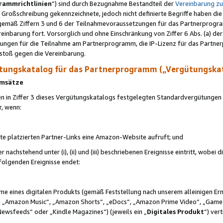
rammrichtlinien
“) sind durch Bezugnahme Bestandteil der
Vereinbarung z
Großschreibung gekennzeichnete, jedoch nicht definierte Begriffe haben die
 gemäß Ziffern 3 und 6 der Teilnahmevoraussetzungen für das Partnerprogram
nbarung fort. Vorsorglich und ohne Einschränkung von Ziffer 6 Abs. (a) der
ungen für die Teilnahme am Partnerprogramm, die IP-Lizenz für das Partner
rstoß gegen die Vereinbarung.
ungskatalog für das Partnerprogramm („Vergütungska
 Umsätze
n in Ziffer 3 dieses Vergütungskatalogs festgelegten Standardvergütungen v
r, wenn:
ite platzierten Partner-Links eine Amazon-Website aufruft; und
r nachstehend unter (i), (ii) und (iii) beschriebenen Ereignisse eintritt, wobe
 folgenden Ereignisse endet:
hme eines digitalen Produkts (gemäß Feststellung nach unserem alleinigen 
 „Amazon Music“, „Amazon Shorts“, „eDocs“, „Amazon Prime Video“, „Game
Newsfeeds“ oder „Kindle Magazines“) (jeweils ein „
Digitales Produkt
“) ver