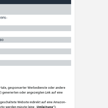
89F6-
280
ortale, gesponserter Werbedienste oder andere
“) generierten oder angezeigten Link auf eine
ngeschaltete Website indirekt auf eine Amazon-
ktiv werden müsste (eine „
Umleitung
“);