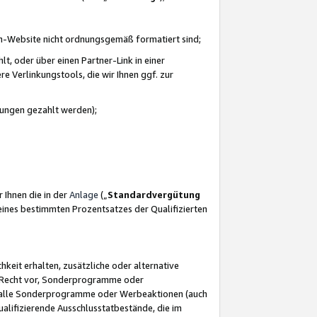
azon-Website nicht ordnungsgemäß formatiert sind;
, oder über einen Partner-Link in einer
e Verlinkungstools, die wir Ihnen ggf. zur
ütungen gezahlt werden);
 Ihnen die in der
Anlage
(„
Standardvergütung
ines bestimmten Prozentsatzes der Qualifizierten
eit erhalten, zusätzliche oder alternative
as Recht vor, Sonderprogramme oder
für alle Sonderprogramme oder Werbeaktionen (auch
lifizierende Ausschlusstatbestände, die im