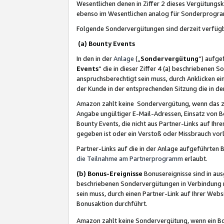
Wesentlichen denen in Ziffer 2 dieses Vergütung
ebenso im Wesentlichen analog für Sonderprogr
Folgende Sondervergütungen sind derzeit verfüg
(a) Bounty Events
In den in der
Anlage
(„
Sondervergütung
“) aufge
Events
“ die in dieser Ziffer 4 (a) beschriebenen 
anspruchsberechtigt sein muss, durch Anklicken ei
der Kunde in der entsprechenden Sitzung die in d
Amazon zahlt keine Sondervergütung, wenn das z
Angabe ungültiger E-Mail-Adressen, Einsatz von B
Bounty Events, die nicht aus Partner-Links auf Ihre
gegeben ist oder ein Verstoß oder Missbrauch vorl
Partner-Links auf die in der Anlage aufgeführte
die Teilnahme am Partnerprogramm
erlaubt.
(b) Bonus-Ereignisse
Bonusereignisse sind in au
beschriebenen Sondervergütungen in Verbindung m
sein muss, durch einen Partner-Link auf Ihrer We
Bonusaktion durchführt.
Amazon zahlt keine Sondervergütung, wenn ein Bon