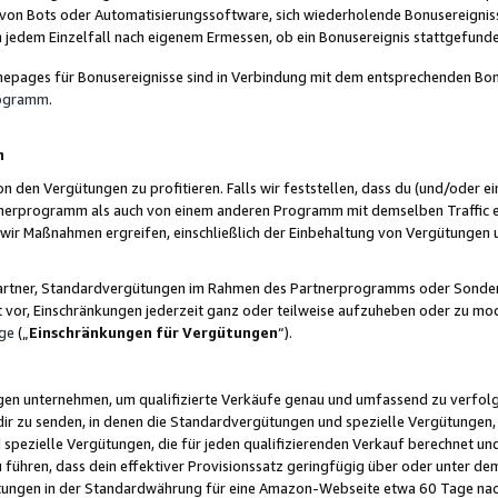
 von Bots oder Automatisierungssoftware, sich wiederholende Bonusereignisse
n jedem Einzelfall nach eigenem Ermessen, ob ein Bonusereignis stattgefund
epages für Bonusereignisse sind in Verbindung mit dem entsprechenden Bonu
rogramm
.
n
den Vergütungen zu profitieren. Falls wir feststellen, dass du (und/oder ein
erprogramm als auch von einem anderen Programm mit demselben Traffic ei
n wir Maßnahmen ergreifen, einschließlich der Einbehaltung von Vergütunge
r Partner, Standardvergütungen im Rahmen des Partnerprogramms oder Sonde
ht vor, Einschränkungen jederzeit ganz oder teilweise aufzuheben oder zu mod
ge
(„
Einschränkungen für Vergütungen
“).
ngen unternehmen, um qualifizierte Verkäufe genau und umfassend zu verfol
dir zu senden, in denen die Standardvergütungen und spezielle Vergütungen, 
pezielle Vergütungen, die für jeden qualifizierenden Verkauf berechnet un
 führen, dass dein effektiver Provisionssatz geringfügig über oder unter dem
ungen in der Standardwährung für eine Amazon-Webseite etwa 60 Tage nach