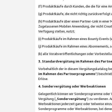
(f) Produktkäufe durch Kunden, die die für eine
(g) Produktkäufe, die nicht richtig zurückverfolg
(h) Produktkäufe über einen Partner-Link in einer
Zugelassenen Mobilen Anwendung, der nicht Creator
Verfügung stellen, nutzt;
(i) Produktkäufe im Rahmen eines Bounty Events (w
(j) Produktkäufe im Rahmen eines Abonnements, so
(k) alle Vorabveröffentlichungen oder Vorbestellu
3. Standardvergütung im Rahmen des Part
Vorbehaltlich der in diesem Vergütungskatalog b
im Rahmen des Partnerprogramms
“) beschri
Erlöse.
4. Sondervergütung oder Werbeaktionen
Gelegentlich können wir Sonderprogramme oder Wer
Vergütung („
Sondervergütung
”) zu verdienen. 
Werbeaktionen jederzeit ganz oder teilweise einz
Sonderprogramme oder Werbeaktionen, bei denen e