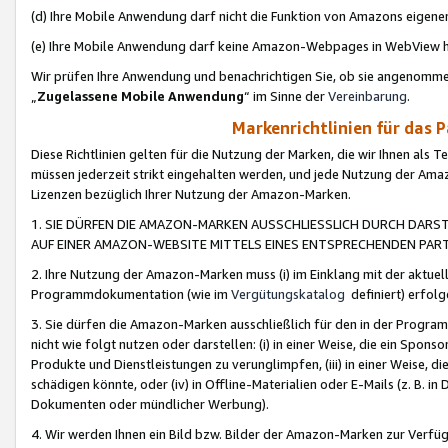
(d) Ihre Mobile Anwendung darf nicht die Funktion von Amazons eige
(e) Ihre Mobile Anwendung darf keine Amazon-Webpages in WebView 
Wir prüfen Ihre Anwendung und benachrichtigen Sie, ob sie angenomm
„
Zugelassene Mobile Anwendung
“ im Sinne der
Vereinbarung
.
Markenrichtlinien für das 
Diese Richtlinien gelten für die Nutzung der Marken, die wir Ihnen als 
müssen jederzeit strikt eingehalten werden, und jede Nutzung der Ama
Lizenzen bezüglich Ihrer Nutzung der Amazon-Marken.
1. SIE DÜRFEN DIE AMAZON-MARKEN AUSSCHLIESSLICH DURCH DARS
AUF EINER AMAZON-WEBSITE MITTELS EINES ENTSPRECHENDEN PART
2. Ihre Nutzung der Amazon-Marken muss (i) im Einklang mit der aktuells
Programmdokumentation (wie im
Vergütungskatalog
definiert) erfolg
3. Sie dürfen die Amazon-Marken ausschließlich für den in der Progr
nicht wie folgt nutzen oder darstellen: (i) in einer Weise, die ein Spo
Produkte und Dienstleistungen zu verunglimpfen, (iii) in einer Weise
schädigen könnte, oder (iv) in Offline-Materialien oder E-Mails (z. B.
Dokumenten oder mündlicher Werbung).
4. Wir werden Ihnen ein Bild bzw. Bilder der Amazon-Marken zur Verfüg