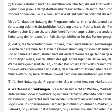
(c) für die Erstellung und das Einstellen von Inhalten, die auf Ihrer We
Eignung der jeweils dargestellten Inhalte (einschließlich sämtlicher 
Informationen, die Sie in einen Partner-Link aufnehmen oder mit diese
(d) dafür, dass die Nutzung der Programminhalte, Ihrer Website und des 
Verletzung oder missbräuchliche Ausübung unserer Rechte bzw. der Recht
Markenrechte, Datenschutzrechte, Veröffentlichungsrechte oder anderer
Einhaltung der
Amazon Anti-Fälschungsrichtlinien für das Partnerpro
(e) dafür, die Verwendung von Cookies, Pixeln und anderen Technologien
Besuchern gesammelten Daten in Übereinstimmung mit den geltenden Ge
und angemessen darzustellen und auf andere Weise die geltenden geset
in sonstiger Weise, einschließlich des ggf. anzuzeigenden Hinweises, d
Werbeanzeigen bereitstellen, von den Besuchern Ihrer Website unmitte
Cookies erkennen können und dafür, dass Sie Informationen über die v
Online-Werbung bereitstellen, soweit nach den anwendbaren gesetzlic
(f) für Ihre Nutzung, der Programminhalte und der Amazon-Marken, u
4. Werbeeinschränkungen.
Sie werden sich nicht an Werbe-, Market
Unternehmen oder in Verbindung mit einer Amazon-Website oder dem Pa
Vereinbarung
gestattet sind. Sie werden sich nicht an Werbeaktivitäten
Logos von uns oder unseren Partnern (einschließlich Amazon-Marken), 
E-Books, physischen Postsendungen, physischen Dokumenten oder in 