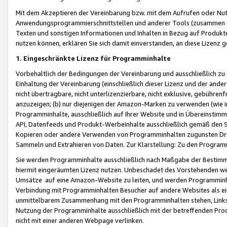
Mit dem Akzeptieren der Vereinbarung bzw. mit dem Aufrufen oder Nutz
Anwendungsprogrammierschnittstellen und anderer Tools (zusammen die
Texten und sonstigen Informationen und Inhalten in Bezug auf Produkte
nutzen können, erklären Sie sich damit einverstanden, an diese Lizenz 
1. Eingeschränkte Lizenz für Programminhalte
Vorbehaltlich der Bedingungen der Vereinbarung und ausschließlich z
Einhaltung der Vereinbarung (einschließlich dieser Lizenz und der ande
nicht übertragbare, nicht unterlizenzierbare, nicht exklusive, gebühren
anzuzeigen; (b) nur diejenigen der Amazon-Marken zu verwenden (wie in 
Programminhalte, ausschließlich auf Ihrer Website und in Übereinstimmu
API, Datenfeeds und Produkt-Werbeinhalte ausschließlich gemäß den Spe
Kopieren oder andere Verwenden von Programminhalten zugunsten Dri
Sammeln und Extrahieren von Daten. Zur Klarstellung: Zu den Program
Sie werden Programminhalte ausschließlich nach Maßgabe der Besti
hiermit eingeräumten Lizenz nutzen. Unbeschadet des Vorstehenden we
Umsätze auf eine Amazon-Website zu leiten, und werden Programminhal
Verbindung mit Programminhalten Besucher auf andere Websites als ein
unmittelbarem Zusammenhang mit den Programminhalten stehen, Links z
Nutzung der Programminhalte ausschließlich mit der betreffenden Pr
nicht mit einer anderen Webpage verlinken.