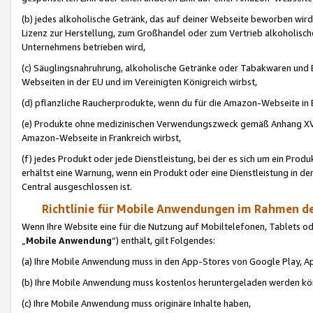
(b) jedes alkoholische Getränk, das auf deiner Webseite beworben wird
Lizenz zur Herstellung, zum Großhandel oder zum Vertrieb alkoholisch
Unternehmens betrieben wird,
(c) Säuglingsnahruhrung, alkoholische Getränke oder Tabakwaren und E
Webseiten in der EU und im Vereinigten Königreich wirbst,
(d) pflanzliche Raucherprodukte, wenn du für die Amazon-Webseite in B
(e) Produkte ohne medizinischen Verwendungszweck gemäß Anhang XVI 
Amazon-Webseite in Frankreich wirbst,
(f) jedes Produkt oder jede Dienstleistung, bei der es sich um ein Prod
erhältst eine Warnung, wenn ein Produkt oder eine Dienstleistung in de
Central ausgeschlossen ist.
Richtlinie für Mobile Anwendungen im Rahmen de
Wenn Ihre Website eine für die Nutzung auf Mobiltelefonen, Tablets 
„
Mobile Anwendung
“) enthält, gilt Folgendes:
(a) Ihre Mobile Anwendung muss in den App-Stores von Google Play, A
(b) Ihre Mobile Anwendung muss kostenlos heruntergeladen werden könn
(c) Ihre Mobile Anwendung muss originäre Inhalte haben,