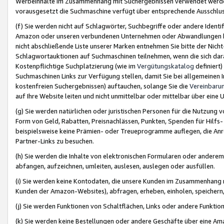
Werbeinhalte im Zusammenhang mit Suchergebnissen verwendet werden,
vorausgesetzt die Suchmaschine verfügt über entsprechende Ausschlu
(f) Sie werden nicht auf Schlagwörter, Suchbegriffe oder andere Ident
Amazon oder unseren verbundenen Unternehmen oder Abwandlungen bzw
nicht abschließende Liste unserer Marken entnehmen Sie bitte der Nich
Schlagwortauktionen auf Suchmaschinen teilnehmen, wenn die sich da
Kostenpflichtige Suchplatzierung (wie im
Vergütungskatalog
definiert
Suchmaschinen Links zur Verfügung stellen, damit Sie bei allgemeinen I
kostenfreien Suchergebnissen) auftauchen, solange Sie die
Vereinbaru
auf Ihre Website leiten und nicht unmittelbar oder mittelbar über eine
(g) Sie werden natürlichen oder juristischen Personen für die Nutzung 
Form von Geld, Rabatten, Preisnachlässen, Punkten, Spenden für Hilfs
beispielsweise keine Prämien- oder Treueprogramme auflegen, die Anrei
Partner-Links zu besuchen.
(h) Sie werden die Inhalte von elektronischen Formularen oder anderem M
abfangen, aufzeichnen, umleiten, auslesen, auslegen oder ausfüllen.
(i) Sie werden keine Kontodaten, die unsere Kunden im Zusammenhang 
Kunden der Amazon-Websites), abfragen, erheben, einholen, speichern,
(j) Sie werden Funktionen von Schaltflächen, Links oder andere Funkti
(k) Sie werden keine Bestellungen oder andere Geschäfte über eine Ama