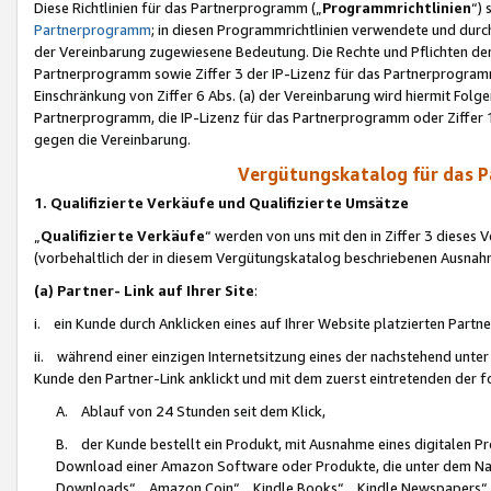
Diese Richtlinien für das Partnerprogramm („
Programmrichtlinien
“)
Partnerprogramm
; in diesen Programmrichtlinien verwendete und durch
der Vereinbarung zugewiesene Bedeutung. Die Rechte und Pflichten de
Partnerprogramm sowie Ziffer 3 der IP-Lizenz für das Partnerprogram
Einschränkung von Ziffer 6 Abs. (a) der Vereinbarung wird hiermit Fol
Partnerprogramm, die IP-Lizenz für das Partnerprogramm oder Ziffer 1
gegen die Vereinbarung.
Vergütungskatalog für das 
1. Qualifizierte Verkäufe und Qualifizierte Umsätze
„
Qualifizierte Verkäufe
“ werden von uns mit den in Ziffer 3 diese
(vorbehaltlich der in diesem Vergütungskatalog beschriebenen Ausnah
(a) Partner- Link auf Ihrer Site
:
i. ein Kunde durch Anklicken eines auf Ihrer Website platzierten Part
ii. während einer einzigen Internetsitzung eines der nachstehend unter (i)
Kunde den Partner-Link anklickt und mit dem zuerst eintretenden der f
A. Ablauf von 24 Stunden seit dem Klick,
B. der Kunde bestellt ein Produkt, mit Ausnahme eines digitalen P
Download einer Amazon Software oder Produkte, die unter dem N
Downloads“, „Amazon Coin“, „Kindle Books“, „Kindle Newspapers“, „