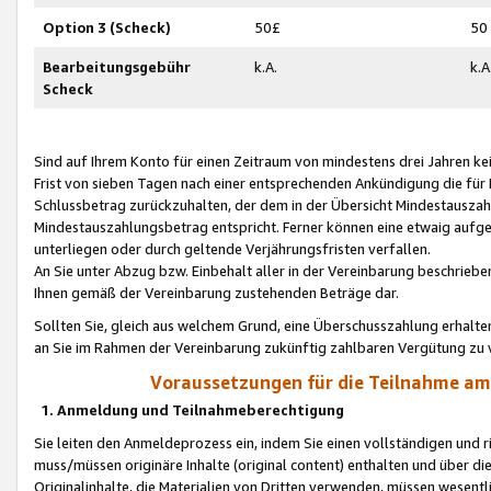
Option 3 (Scheck)
50£
50
Bearbeitungsgebühr
k.A.
k.A
Scheck
Sind auf Ihrem Konto für einen Zeitraum von mindestens drei Jahren kein
Frist von sieben Tagen nach einer entsprechenden Ankündigung die für
Schlussbetrag zurückzuhalten, der dem in der Übersicht Mindestausz
Mindestauszahlungsbetrag entspricht. Ferner können eine etwaig aufg
unterliegen oder durch geltende Verjährungsfristen verfallen.
An Sie unter Abzug bzw. Einbehalt aller in der Vereinbarung beschrieb
Ihnen gemäß der Vereinbarung zustehenden Beträge dar.
Sollten Sie, gleich aus welchem Grund, eine Überschusszahlung erhalte
an Sie im Rahmen der Vereinbarung zukünftig zahlbaren Vergütung zu 
Voraussetzungen für die Teilnahme a
1. Anmeldung und Teilnahmeberechtigung
Sie leiten den Anmeldeprozess ein, indem Sie einen vollständigen und 
muss/müssen originäre Inhalte (original content) enthalten und über d
Originalinhalte, die Materialien von Dritten verwenden, müssen wese