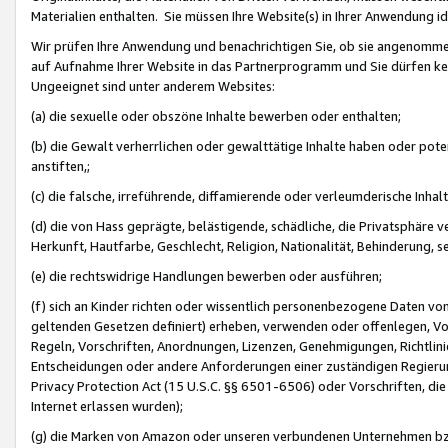
Materialien enthalten. Sie müssen Ihre Website(s) in Ihrer Anwendung ide
Wir prüfen Ihre Anwendung und benachrichtigen Sie, ob sie angenommen
auf Aufnahme Ihrer Website in das Partnerprogramm und Sie dürfen kei
Ungeeignet sind unter anderem Websites:
(a) die sexuelle oder obszöne Inhalte bewerben oder enthalten;
(b) die Gewalt verherrlichen oder gewalttätige Inhalte haben oder pot
anstiften,;
(c) die falsche, irreführende, diffamierende oder verleumderische Inha
(d) die von Hass geprägte, belästigende, schädliche, die Privatsphäre v
Herkunft, Hautfarbe, Geschlecht, Religion, Nationalität, Behinderung, 
(e) die rechtswidrige Handlungen bewerben oder ausführen;
(f) sich an Kinder richten oder wissentlich personenbezogene Daten vo
geltenden Gesetzen definiert) erheben, verwenden oder offenlegen, Vo
Regeln, Vorschriften, Anordnungen, Lizenzen, Genehmigungen, Richtlini
Entscheidungen oder andere Anforderungen einer zuständigen Regierung
Privacy Protection Act (15 U.S.C. §§ 6501-6506) oder Vorschriften, di
Internet erlassen wurden);
(g) die Marken von Amazon oder unseren verbundenen Unternehmen b