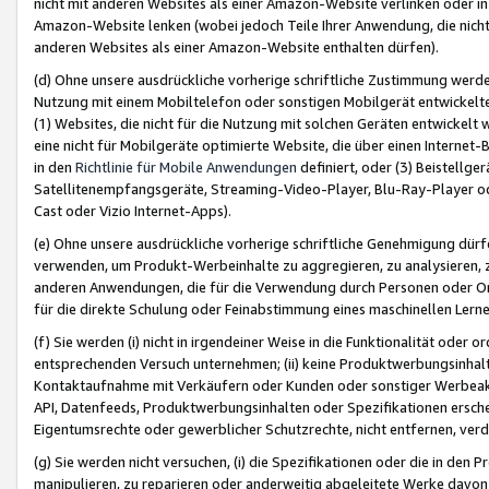
nicht mit anderen Websites als einer Amazon-Website verlinken oder i
Amazon-Website lenken (wobei jedoch Teile Ihrer Anwendung, die nich
anderen Websites als einer Amazon-Website enthalten dürfen).
(d) Ohne unsere ausdrückliche vorherige schriftliche Zustimmung werd
Nutzung mit einem Mobiltelefon oder sonstigen Mobilgerät entwickelt
(1) Websites, die nicht für die Nutzung mit solchen Geräten entwickelt
eine nicht für Mobilgeräte optimierte Website, die über einen Interne
in den
Richtlinie für Mobile Anwendungen
definiert, oder (3) Beistellge
Satellitenempfangsgeräte, Streaming-Video-Player, Blu-Ray-Player ode
Cast oder Vizio Internet-Apps).
(e) Ohne unsere ausdrückliche vorherige schriftliche Genehmigung dürfe
verwenden, um Produkt-Werbeinhalte zu aggregieren, zu analysieren, 
anderen Anwendungen, die für die Verwendung durch Personen oder Or
für die direkte Schulung oder Feinabstimmung eines maschinellen Lern
(f) Sie werden (i) nicht in irgendeiner Weise in die Funktionalität ode
entsprechenden Versuch unternehmen; (ii) keine Produktwerbungsinha
Kontaktaufnahme mit Verkäufern oder Kunden oder sonstiger Werbeaktiv
API, Datenfeeds, Produktwerbungsinhalten oder Spezifikationen erschei
Eigentumsrechte oder gewerblicher Schutzrechte, nicht entfernen, verd
(g) Sie werden nicht versuchen, (i) die Spezifikationen oder die in de
manipulieren, zu reparieren oder anderweitig abgeleitete Werke davon z