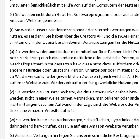
umzuleiten (einschließlich mit Hilfe von auf den Computern der Nutzer i
(s) Sie werden nicht durch Roboter, Softwareprogramme oder auf andere
Amazon-Website generieren.
(t) Sie werden unsere Kundenrezensionen oder Sternebewertungen wed
nutzen, es sei denn, Sie haben über die Creators API und die PA API e
erfüllen die in der Lizenz beschriebenen Voraussetzungen für die Nutzu
(u) Sie werden weder unmittelbar noch mittelbar über Partner-Links P
oder zu Nutzung durch eine andere natürliche oder juristische Person,
Geschäftspartnern nicht gestatten bzw. diese nicht dazu auffordern od
andere natürliche oder juristische Person, unmittelbar oder mittelbar
zu Wiederverkaufs- oder gewerblichen Zwecken (gleich welcher Art) 
auf Ihrer Website zum Wiederverkauf oder für gewerbliche Nutzungen 
(v) Sie werden die URL Ihrer Website, die die Partner-Links enthält b
werden, nicht in einer Weise tarnen, verstecken, manipulieren oder and
nicht mit angemessenem Aufwand in der Lage sind, die Website oder A
Links eine Amazon-Website aufruft.
(w) Sie werden keine Link-Verkürzungen, Schaltflächen, Hyperlinks ode
dahingehend hervorrufen, dass Sie auf eine Amazon-Website verlinken
(x) Auf unser Verlangen hin legen Sie uns eine schriftliche Bestätigung