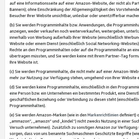
auf eine Informationsseite auf einer Amazon-Website, der nicht als Part
Bannern); ohne Einschränkung der Allgemeingültigkeit des Vorstehende
Besucher Ihrer Website unsichtbar, unlesbar oder unentzifferbar mache
(b) Sie werden Programminhalte bzw. Anwendungen, die Programminhalt
anzeigen, weder verkaufen noch weiterverkaufen, weitergeben, unterli
innerhalb von Werbung außerhalb Ihrer Website (einschließlich Werbun
Website oder einem Dienst (einschließlich Social Networking-Website
Rechte an den Programminhalten oder auf die Programminhalte an eine a
übertragen müssten, und Sie werden keine mit Ihrem Partner-Tag formati
Ihre Website ist.
(c) Sie werden Programminhalte, die nicht mehr auf einer Amazon-Websit
mehr zur Nutzung zur Verfügung stehen, umgehend von Ihrer Website e
(d) Sie werden keine Programminhalte, einschließlich in den Programmin
eine Person bzw. ein Unternehmen ein bestimmtes Produkt, eine Dienstle
geschäftlichen Beziehung oder Verbindung zu diesen steht (einschließli
Programminhalten).
(e) Sie werden Amazon-Marken (wie in den
Markenrichtlinien
definiert) 
„ammazon“, „amaozn“ und „kindel“) nicht zwecks Nutzung in einer Suc
Versuch unternehmen). Zusätzlich zu sonstigen Amazon zur Verfügung 
sorgen, dass von uns benannte Suchmaschinen Geschützte Begriffe (wie 