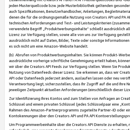
jeden Musterquellcode bzw. jede Musterbibliothek geltenden gesonder
auch Spezifikationen, Benutzerhandbücher, Anleitungen, Begleitmaterial
denen die für die ordnungsgemäße Nutzung von Creators API und PA A
technischen Anforderungen und Test- und Leistungskriterien (zusammen
verwendete Begriff „Produktwerbungsinhalte“ schließt ausdrücklich al
Lizenz zur Verfügung stellen, sowie alle von uns zur Verfügung gestel
ausdrücklich nicht auf Daten, Bilder, Texte oder sonstige Informatione
es sich nicht um eine Amazon-Website handelt.
(b) Abrufen von Produktwerbungsinhalten. Sie können Produkt-Werbein
ausdrückliche vorherige schriftliche Genehmigung erteilt haben, könn
wir über die Creators API Feeds zur Verfügung stellen. Wenn Sie Produk
Nutzung von Datenfeeds dieser Lizenz. Sie erkennen an, dass wir Creat
API oder Datenfeeds jederzeit ändern, auslaufen lassen oder neu veröffe
Verantwortung liegt, sicherzustellen, dass Ihr Zugriff auf die und Ihr
jeweiligen Zeitpunkt aktuellen Anforderungen (einschließlich dieser Liz
Zur Identifizierung Ihres Kontos und zum Stellen von Anfragen an Crea
Schlüssel und einem privaten Schlüssel (jedes Schlüsselpaar eine „Kon
Rahmen des Amazon-Partnerprogramms zugeteilte Partner-ID oder ein
Kontokennungen über den Creators API und PA API Kontoerstellungspro
Um Programmwerbeinhalte über die Creators API Dienste zu erhalten, m