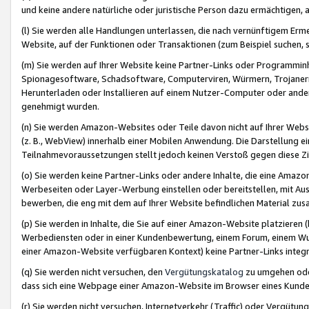
und keine andere natürliche oder juristische Person dazu ermächtigen, a
(l) Sie werden alle Handlungen unterlassen, die nach vernünftigem Erme
Website, auf der Funktionen oder Transaktionen (zum Beispiel suchen, s
(m) Sie werden auf Ihrer Website keine Partner-Links oder Programmin
Spionagesoftware, Schadsoftware, Computerviren, Würmern, Trojaner
Herunterladen oder Installieren auf einem Nutzer-Computer oder ande
genehmigt wurden.
(n) Sie werden Amazon-Websites oder Teile davon nicht auf Ihrer Websi
(z. B., WebView) innerhalb einer Mobilen Anwendung. Die Darstellung ein
Teilnahmevoraussetzungen stellt jedoch keinen Verstoß gegen diese Zif
(o) Sie werden keine Partner-Links oder andere Inhalte, die eine Am
Werbeseiten oder Layer-Werbung einstellen oder bereitstellen, mit Au
bewerben, die eng mit dem auf Ihrer Website befindlichen Material z
(p) Sie werden in Inhalte, die Sie auf einer Amazon-Website platzier
Werbediensten oder in einer Kundenbewertung, einem Forum, einem Wun
einer Amazon-Website verfügbaren Kontext) keine Partner-Links integr
(q) Sie werden nicht versuchen, den
Vergütungskatalog
zu umgehen oder
dass sich eine Webpage einer Amazon-Website im Browser eines Kunden 
(r) Sie werden nicht versuchen, Internetverkehr (Traffic) oder Vergü