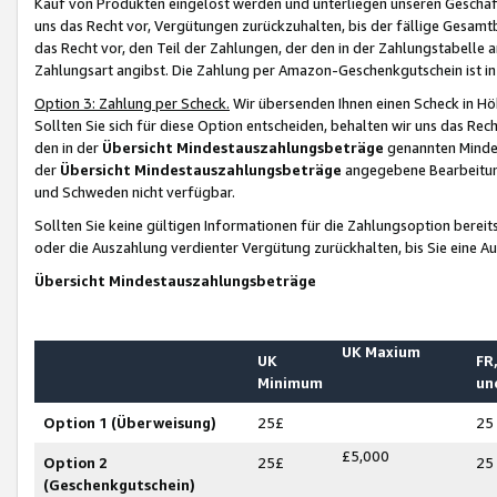
Kauf von Produkten eingelöst werden und unterliegen unseren Geschäf
uns das Recht vor, Vergütungen zurückzuhalten, bis der fällige Gesamt
das Recht vor, den Teil der Zahlungen, der den in der Zahlungstabelle 
Zahlungsart angibst. Die Zahlung per Amazon-Geschenkgutschein ist in
Option 3: Zahlung per Scheck.
Wir übersenden Ihnen einen Scheck in Höh
Sollten Sie sich für diese Option entscheiden, behalten wir uns das Rec
den in der
Übersicht Mindestauszahlungsbeträge
genannten Mindest
der
Übersicht Mindestauszahlungsbeträge
angegebene Bearbeitung
und Schweden nicht verfügbar.
Sollten Sie keine gültigen Informationen für die Zahlungsoption bereit
oder die Auszahlung verdienter Vergütung zurückhalten, bis Sie eine A
Übersicht Mindestauszahlungsbeträge
UK Maxium
UK
FR,
Minimum
un
Option 1 (Überweisung)
25£
25
£5,000
Option 2
25£
25
(Geschenkgutschein)