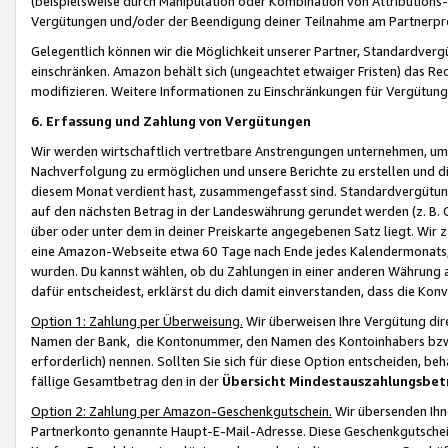
(beispielsweise durch Manipulation oder Kombination von Attributions-
Vergütungen und/oder der Beendigung deiner Teilnahme am Partnerp
Gelegentlich können wir die Möglichkeit unserer Partner, Standardv
einschränken. Amazon behält sich (ungeachtet etwaiger Fristen) das Re
modifizieren. Weitere Informationen zu Einschränkungen für Vergütung
6. Erfassung und Zahlung von Vergütungen
Wir werden wirtschaftlich vertretbare Anstrengungen unternehmen, um 
Nachverfolgung zu ermöglichen und unsere Berichte zu erstellen und di
diesem Monat verdient hast, zusammengefasst sind. Standardvergütung
auf den nächsten Betrag in der Landeswährung gerundet werden (z. B. C
über oder unter dem in deiner Preiskarte angegebenen Satz liegt. Wir
eine Amazon-Webseite etwa 60 Tage nach Ende jedes Kalendermonats, i
wurden. Du kannst wählen, ob du Zahlungen in einer anderen Währung
dafür entscheidest, erklärst du dich damit einverstanden, dass die K
Option 1: Zahlung per Überweisung.
Wir überweisen Ihre Vergütung dir
Namen der Bank, die Kontonummer, den Namen des Kontoinhabers bzw. a
erforderlich) nennen. Sollten Sie sich für diese Option entscheiden, be
fällige Gesamtbetrag den in der
Übersicht Mindestauszahlungsbet
Option 2: Zahlung per Amazon-Geschenkgutschein.
Wir übersenden Ihne
Partnerkonto genannte Haupt-E-Mail-Adresse. Diese Geschenkgutschei