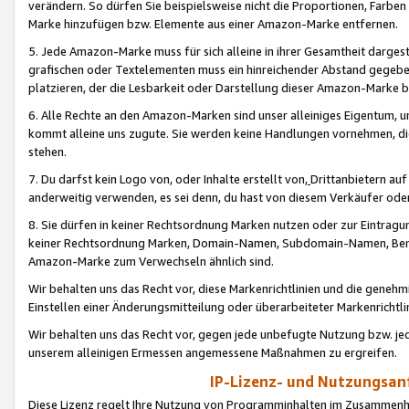
verändern. So dürfen Sie beispielsweise nicht die Proportionen, Farb
Marke hinzufügen bzw. Elemente aus einer Amazon-Marke entfernen.
5. Jede Amazon-Marke muss für sich alleine in ihrer Gesamtheit darge
grafischen oder Textelementen muss ein hinreichender Abstand gegebe
platzieren, der die Lesbarkeit oder Darstellung dieser Amazon-Marke b
6. Alle Rechte an den Amazon-Marken sind unser alleiniges Eigentum, 
kommt alleine uns zugute. Sie werden keine Handlungen vornehmen, 
stehen.
7. Du darfst kein Logo von, oder Inhalte erstellt von,
Drittanbietern au
anderweitig verwenden, es sei denn, du hast von diesem Verkäufer oder
8. Sie dürfen in keiner Rechtsordnung Marken nutzen oder zur Eintragu
keiner Rechtsordnung Marken, Domain-Namen, Subdomain-Namen, Benu
Amazon-Marke zum Verwechseln ähnlich sind.
Wir behalten uns das Recht vor, diese Markenrichtlinien und die gene
Einstellen einer Änderungsmitteilung oder überarbeiteter Markenricht
Wir behalten uns das Recht vor, gegen jede unbefugte Nutzung bzw. jede 
unserem alleinigen Ermessen angemessene Maßnahmen zu ergreifen.
IP-Lizenz- und Nutzungsan
Diese Lizenz regelt Ihre Nutzung von Programminhalten im Zusammen