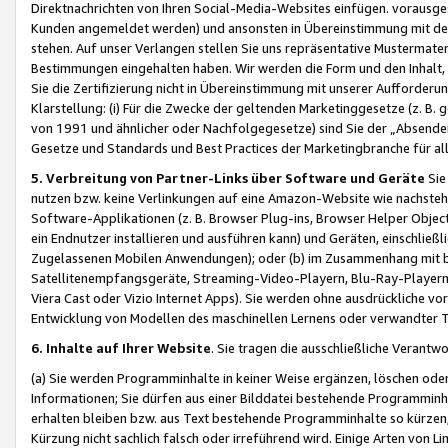
Direktnachrichten von Ihren Social-Media-Websites einfügen. vorausg
Kunden angemeldet werden) und ansonsten in Übereinstimmung mit der
stehen. Auf unser Verlangen stellen Sie uns repräsentative Mustermater
Bestimmungen eingehalten haben. Wir werden die Form und den Inhalt, di
Sie die Zertifizierung nicht in Übereinstimmung mit unserer Aufforderu
Klarstellung: (i) Für die Zwecke der geltenden Marketinggesetze (z. 
von 1991 und ähnlicher oder Nachfolgegesetze) sind Sie der „Absender“ j
Gesetze und Standards und Best Practices der Marketingbranche für 
5. Verbreitung von Partner-Links über Software und Geräte
Sie
nutzen bzw. keine Verlinkungen auf eine Amazon-Website wie nachsteh
Software-Applikationen (z. B. Browser Plug-ins, Browser Helper Objec
ein Endnutzer installieren und ausführen kann) und Geräten, einschlie
Zugelassenen Mobilen Anwendungen); oder (b) im Zusammenhang mit bzw.
Satellitenempfangsgeräte, Streaming-Video-Playern, Blu-Ray-Playern 
Viera Cast oder Vizio Internet Apps). Sie werden ohne ausdrückliche v
Entwicklung von Modellen des maschinellen Lernens oder verwandter 
6. Inhalte auf Ihrer Website
. Sie tragen die ausschließliche Verantwo
(a) Sie werden Programminhalte in keiner Weise ergänzen, löschen oder
Informationen; Sie dürfen aus einer Bilddatei bestehende Programminhal
erhalten bleiben bzw. aus Text bestehende Programminhalte so kürzen, 
Kürzung nicht sachlich falsch oder irreführend wird. Einige Arten von L