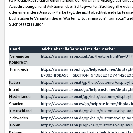
(c) Produktkäufe durch einen Kunden, der durch eine Anzeige auf eine 
Ausschreibungen und Auktionen über Schlagwörter, Suchbegriffe oder 
oder eine andere Amazon-Marke (vgl. die nicht abschließende Liste un
buchstabierte Varianten dieser Wörter (z. B. „ammazon“, „amaozn“ und „
Suchplatzierung
”);
Land
Nicht abschließende Liste der Marken
Vereinigtes
https://www.amazon.co.uk/gp/feature.html?ie=U
Königreich
Frankreich
https://www.amazon.fr/gp/help/customer/displa
E78834F9BA58__SECTION_64DE0ED1D744420E9
Italien
https://www.amazon.it/gp/help/customer/display
Irland
https://www.amazon.ie/gp/help/customer/displa
Niederlande
https://www.amazon.nl/gp/help/customer/display
Spanien
https://www.amazon.es/gp/help/customer/display
Deutschland
https://www.amazon.de/gp/help/customer/displa
Schweden
https://www.amazon.de/gp/help/customer/displa
Polen
https://www.amazon.pl/gp/help/customer/display
Belgien
https://www.amazon.com.be/gp/help/customer/d