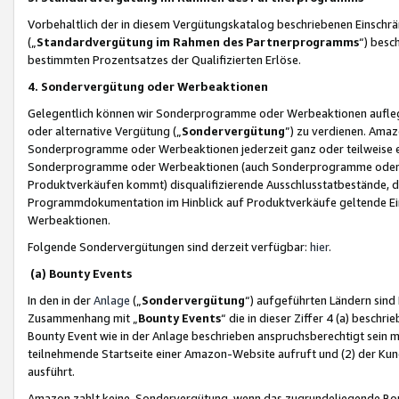
Vorbehaltlich der in diesem Vergütungskatalog beschriebenen Einschr
(„
Standardvergütung im Rahmen des Partnerprogramms
“) besc
bestimmten Prozentsatzes der Qualifizierten Erlöse.
4. Sondervergütung oder Werbeaktionen
Gelegentlich können wir Sonderprogramme oder Werbeaktionen auflegen,
oder alternative Vergütung („
Sondervergütung
”) zu verdienen. Amazo
Sonderprogramme oder Werbeaktionen jederzeit ganz oder teilweise einz
Sonderprogramme oder Werbeaktionen (auch Sonderprogramme oder We
Produktverkäufen kommt) disqualifizierende Ausschlusstatbestände, di
Programmdokumentation im Hinblick auf Produktverkäufe geltende E
Werbeaktionen.
Folgende Sondervergütungen sind derzeit verfügbar:
hier
.
(a) Bounty Events
In den in der
Anlage
(„
Sondervergütung
“) aufgeführten Ländern sind
Zusammenhang mit „
Bounty Events
“ die in dieser Ziffer 4 (a) besch
Bounty Event wie in der Anlage beschrieben anspruchsberechtigt sein mu
teilnehmende Startseite einer Amazon-Website aufruft und (2) der Kun
ausführt.
Amazon zahlt keine Sondervergütung, wenn das zugrundeliegende Boun