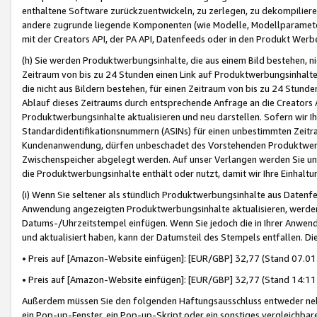
enthaltene Software zurückzuentwickeln, zu zerlegen, zu dekompilier
andere zugrunde liegende Komponenten (wie Modelle, Modellparameter
mit der Creators API, der PA API, Datenfeeds oder in den Produkt Werb
(h) Sie werden Produktwerbungsinhalte, die aus einem Bild bestehen, ni
Zeitraum von bis zu 24 Stunden einen Link auf Produktwerbungsinhalte
die nicht aus Bildern bestehen, für einen Zeitraum von bis zu 24 Stund
Ablauf dieses Zeitraums durch entsprechende Anfrage an die Creators 
Produktwerbungsinhalte aktualisieren und neu darstellen. Sofern wir Ih
Standardidentifikationsnummern (ASINs) für einen unbestimmten Zeitra
Kundenanwendung, dürfen unbeschadet des Vorstehenden Produktwerbu
Zwischenspeicher abgelegt werden. Auf unser Verlangen werden Sie un
die Produktwerbungsinhalte enthält oder nutzt, damit wir Ihre Einhalt
(i) Wenn Sie seltener als stündlich Produktwerbungsinhalte aus Datenfe
Anwendung angezeigten Produktwerbungsinhalte aktualisieren, werden 
Datums-/Uhrzeitstempel einfügen. Wenn Sie jedoch die in Ihrer Anwe
und aktualisiert haben, kann der Datumsteil des Stempels entfallen. Dies
• Preis auf [Amazon-Website einfügen]: [EUR/GBP] 32,77 (Stand 07.01.
• Preis auf [Amazon-Website einfügen]: [EUR/GBP] 32,77 (Stand 14:11 
Außerdem müssen Sie den folgenden Haftungsausschluss entweder neb
ein Pop-up-Fenster, ein Pop-up-Skript oder ein sonstiges vergleichba