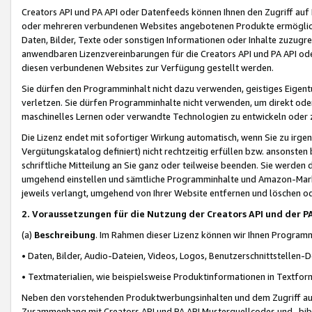
Creators API und PA API oder Datenfeeds können Ihnen den Zugriff auf D
oder mehreren verbundenen Websites angebotenen Produkte ermögliche
Daten, Bilder, Texte oder sonstigen Informationen oder Inhalte zuzugre
anwendbaren Lizenzvereinbarungen für die Creators API und PA API od
diesen verbundenen Websites zur Verfügung gestellt werden.
Sie dürfen den Programminhalt nicht dazu verwenden, geistiges Eigent
verletzen. Sie dürfen Programminhalte nicht verwenden, um direkt ode
maschinelles Lernen oder verwandte Technologien zu entwickeln oder zu
Die Lizenz endet mit sofortiger Wirkung automatisch, wenn Sie zu irg
Vergütungskatalog definiert) nicht rechtzeitig erfüllen bzw. ansonsten
schriftliche Mitteilung an Sie ganz oder teilweise beenden. Sie werden
umgehend einstellen und sämtliche Programminhalte und Amazon-Marke
jeweils verlangt, umgehend von Ihrer Website entfernen und löschen od
2. Voraussetzungen für die Nutzung der Creators API und der P
(a)
Beschreibung
. Im Rahmen dieser Lizenz können wir Ihnen Programmi
• Daten, Bilder, Audio-Dateien, Videos, Logos, Benutzerschnittstellen-
• Textmaterialien, wie beispielsweise Produktinformationen in Textfor
Neben den vorstehenden Produktwerbungsinhalten und dem Zugriff auf 
Zusammenhang mit Creators API und PA API Musterquellcodes und -bibli