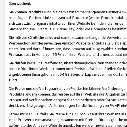
überwachen).
Sie können Produkte (und die damit zusammenhängenden Partner-Links)
hinzufügen. Partner-Links müssen auf Produkte (wie im Produktkatalog de
sich zusätzlich originäre Inhalte auf Ihrer Website befinden, die für 
Suchergebnisse, Events (z. B. Prime Day) oder die Homepages bestimmte
Sie müssen sämtliche Links und damit zusammenhängende Verweise auf z
Werbeaktion auf der jeweiligen Amazon-Website endet. Falls Sie beisp
einstellen und darauf hinweisen, dass Amazon auf ausgewählte Kleidun
Preisnachlass in Höhe von 15 % von Ihrer Website entfernen, sobald di
Sie dürfen keine unzutreffenden, überschwänglichen, täuschenden od
unsere Richtlinien, Werbeaktionen oder Preise aufstellen. Stellen Sie 
angebotenen Smartphone mit 64 GB Speicherkapazität ein, so dürfen S
führt.
Die Preise und die Verfügbarkeit von Produkten können Veränderungen 
Produkte ändern können, dürfen Sie auf Ihrer Website nur Angaben zu P
Preisen und Verfügbarkeit dargestellt sind bedienen oder (b) Sie Daten
der Lizenz festgelegten Anforderungen für die Nutzung von PA API einh
Ferner müssen Sie, falls Sie Preise für ein Produkt auf Ihrer Website in 
einer Preisvergleichsmaschine) zusammen mit Preisen für das gleiche o
außerhalb der Amazon-Website angeboten werden, jeweils den niedrigst