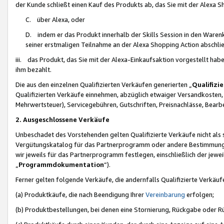
der Kunde schließt einen Kauf des Produkts ab, das Sie mit der Alexa 
C. über Alexa, oder
D. indem er das Produkt innerhalb der Skills Session in den Waren
seiner erstmaligen Teilnahme an der Alexa Shopping Action abschlie
iii. das Produkt, das Sie mit der Alexa-Einkaufsaktion vorgestellt ha
ihm bezahlt.
Die aus den einzelnen Qualifizierten Verkäufen generierten „
Qualifizi
Qualifizierten Verkäufe einnehmen, abzüglich etwaiger Versandkosten
Mehrwertsteuer), Servicegebühren, Gutschriften, Preisnachlässe, Bear
2. Ausgeschlossene Verkäufe
Unbeschadet des Vorstehenden gelten Qualifizierte Verkäufe nicht als
Vergütungskatalog für das Partnerprogramm oder andere Bestimmungen,
wir jeweils für das Partnerprogramm festlegen, einschließlich der jewe
„
Programmdokumentation
“).
Ferner gelten folgende Verkäufe, die andernfalls Qualifizierte Verkä
(a) Produktkäufe, die nach Beendigung Ihrer
Vereinbarung
erfolgen;
(b) Produktbestellungen, bei denen eine Stornierung, Rückgabe oder R