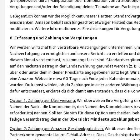
(beispielsweise durch Manipulation oder Kombination von Attributions-
Vergütungen und/oder der Beendigung deiner Teilnahme am Partnerp
Gelegentlich können wir die Möglichkeit unserer Partner, Standardv
einschränken. Amazon behält sich (ungeachtet etwaiger Fristen) das Re
modifizieren. Weitere Informationen zu Einschränkungen für Vergütung
6. Erfassung und Zahlung von Vergütungen
Wir werden wirtschaftlich vertretbare Anstrengungen unternehmen, um 
Nachverfolgung zu ermöglichen und unsere Berichte zu erstellen und di
diesem Monat verdient hast, zusammengefasst sind. Standardvergütung
auf den nächsten Betrag in der Landeswährung gerundet werden (z. B. C
über oder unter dem in deiner Preiskarte angegebenen Satz liegt. Wir
eine Amazon-Webseite etwa 60 Tage nach Ende jedes Kalendermonats, i
wurden. Du kannst wählen, ob du Zahlungen in einer anderen Währung
dafür entscheidest, erklärst du dich damit einverstanden, dass die K
Option 1: Zahlung per Überweisung.
Wir überweisen Ihre Vergütung dir
Namen der Bank, die Kontonummer, den Namen des Kontoinhabers bzw. a
erforderlich) nennen. Sollten Sie sich für diese Option entscheiden, be
fällige Gesamtbetrag den in der
Übersicht Mindestauszahlungsbet
Option 2: Zahlung per Amazon-Geschenkgutschein.
Wir übersenden Ihne
Partnerkonto genannte Haupt-E-Mail-Adresse. Diese Geschenkgutschei