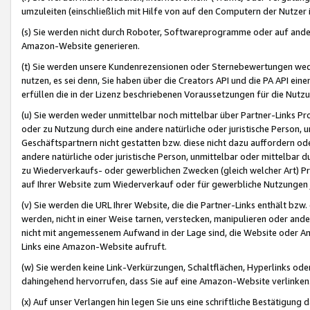
umzuleiten (einschließlich mit Hilfe von auf den Computern der Nutzer i
(s) Sie werden nicht durch Roboter, Softwareprogramme oder auf andere
Amazon-Website generieren.
(t) Sie werden unsere Kundenrezensionen oder Sternebewertungen wed
nutzen, es sei denn, Sie haben über die Creators API und die PA API e
erfüllen die in der Lizenz beschriebenen Voraussetzungen für die Nutzu
(u) Sie werden weder unmittelbar noch mittelbar über Partner-Links P
oder zu Nutzung durch eine andere natürliche oder juristische Person,
Geschäftspartnern nicht gestatten bzw. diese nicht dazu auffordern od
andere natürliche oder juristische Person, unmittelbar oder mittelbar
zu Wiederverkaufs- oder gewerblichen Zwecken (gleich welcher Art) 
auf Ihrer Website zum Wiederverkauf oder für gewerbliche Nutzungen 
(v) Sie werden die URL Ihrer Website, die die Partner-Links enthält b
werden, nicht in einer Weise tarnen, verstecken, manipulieren oder and
nicht mit angemessenem Aufwand in der Lage sind, die Website oder A
Links eine Amazon-Website aufruft.
(w) Sie werden keine Link-Verkürzungen, Schaltflächen, Hyperlinks ode
dahingehend hervorrufen, dass Sie auf eine Amazon-Website verlinken
(x) Auf unser Verlangen hin legen Sie uns eine schriftliche Bestätigung