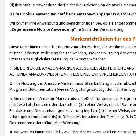
(d) Ihre Mobile Anwendung darf nicht die Funktion von Amazons eige
(e) Ihre Mobile Anwendung darf keine Amazon-Webpages in WebView 
Wir prüfen Ihre Anwendung und benachrichtigen Sie, ob sie angenomm
„
Zugelassene Mobile Anwendung
“ im Sinne der
Vereinbarung
.
Markenrichtlinien für das 
Diese Richtlinien gelten für die Nutzung der Marken, die wir Ihnen als 
müssen jederzeit strikt eingehalten werden, und jede Nutzung der Ama
Lizenzen bezüglich Ihrer Nutzung der Amazon-Marken.
1. SIE DÜRFEN DIE AMAZON-MARKEN AUSSCHLIESSLICH DURCH DARS
AUF EINER AMAZON-WEBSITE MITTELS EINES ENTSPRECHENDEN PART
2. Ihre Nutzung der Amazon-Marken muss (i) im Einklang mit der aktuells
Programmdokumentation (wie im
Vergütungskatalog
definiert) erfolg
3. Sie dürfen die Amazon-Marken ausschließlich für den in der Progr
nicht wie folgt nutzen oder darstellen: (i) in einer Weise, die ein Spo
Produkte und Dienstleistungen zu verunglimpfen, (iii) in einer Weise
schädigen könnte, oder (iv) in Offline-Materialien oder E-Mails (z. B.
Dokumenten oder mündlicher Werbung).
4. Wir werden Ihnen ein Bild bzw. Bilder der Amazon-Marken zur Verfüg