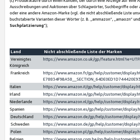
(c) Produktkäufe durch einen Kunden, der durch eine Anzeige auf eine 
Ausschreibungen und Auktionen über Schlagwörter, Suchbegriffe oder 
oder eine andere Amazon-Marke (vgl. die nicht abschließende Liste un
buchstabierte Varianten dieser Wörter (z. B. „ammazon“, „amaozn“ und „
Suchplatzierung
”);
Land
Nicht abschließende Liste der Marken
Vereinigtes
https://www.amazon.co.uk/gp/feature.html?ie=U
Königreich
Frankreich
https://www.amazon.fr/gp/help/customer/displa
E78834F9BA58__SECTION_64DE0ED1D744420E9
Italien
https://www.amazon.it/gp/help/customer/display
Irland
https://www.amazon.ie/gp/help/customer/displa
Niederlande
https://www.amazon.nl/gp/help/customer/display
Spanien
https://www.amazon.es/gp/help/customer/display
Deutschland
https://www.amazon.de/gp/help/customer/displa
Schweden
https://www.amazon.de/gp/help/customer/displa
Polen
https://www.amazon.pl/gp/help/customer/display
Belgien
https://www.amazon.com.be/gp/help/customer/d