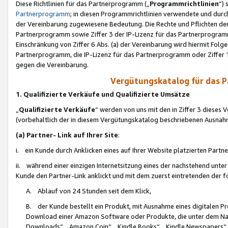
Diese Richtlinien für das Partnerprogramm („
Programmrichtlinien
“)
Partnerprogramm
; in diesen Programmrichtlinien verwendete und durch
der Vereinbarung zugewiesene Bedeutung. Die Rechte und Pflichten de
Partnerprogramm sowie Ziffer 3 der IP-Lizenz für das Partnerprogram
Einschränkung von Ziffer 6 Abs. (a) der Vereinbarung wird hiermit Fol
Partnerprogramm, die IP-Lizenz für das Partnerprogramm oder Ziffer 1
gegen die Vereinbarung.
Vergütungskatalog für das 
1. Qualifizierte Verkäufe und Qualifizierte Umsätze
„
Qualifizierte Verkäufe
“ werden von uns mit den in Ziffer 3 diese
(vorbehaltlich der in diesem Vergütungskatalog beschriebenen Ausnah
(a) Partner- Link auf Ihrer Site
:
i. ein Kunde durch Anklicken eines auf Ihrer Website platzierten Part
ii. während einer einzigen Internetsitzung eines der nachstehend unter (i)
Kunde den Partner-Link anklickt und mit dem zuerst eintretenden der f
A. Ablauf von 24 Stunden seit dem Klick,
B. der Kunde bestellt ein Produkt, mit Ausnahme eines digitalen P
Download einer Amazon Software oder Produkte, die unter dem N
Downloads“, „Amazon Coin“, „Kindle Books“, „Kindle Newspapers“, „