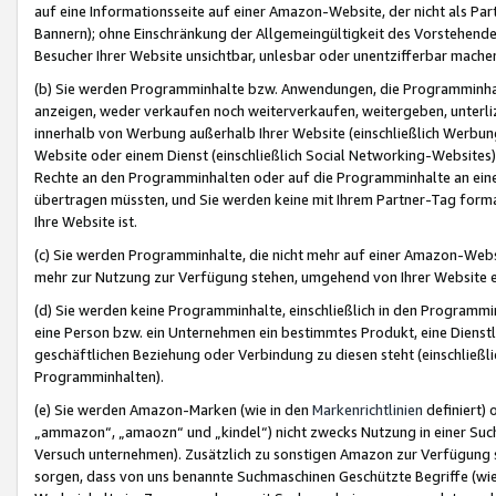
auf eine Informationsseite auf einer Amazon-Website, der nicht als Part
Bannern); ohne Einschränkung der Allgemeingültigkeit des Vorstehende
Besucher Ihrer Website unsichtbar, unlesbar oder unentzifferbar mache
(b) Sie werden Programminhalte bzw. Anwendungen, die Programminhalt
anzeigen, weder verkaufen noch weiterverkaufen, weitergeben, unterli
innerhalb von Werbung außerhalb Ihrer Website (einschließlich Werbun
Website oder einem Dienst (einschließlich Social Networking-Website
Rechte an den Programminhalten oder auf die Programminhalte an eine a
übertragen müssten, und Sie werden keine mit Ihrem Partner-Tag formati
Ihre Website ist.
(c) Sie werden Programminhalte, die nicht mehr auf einer Amazon-Websit
mehr zur Nutzung zur Verfügung stehen, umgehend von Ihrer Website e
(d) Sie werden keine Programminhalte, einschließlich in den Programmin
eine Person bzw. ein Unternehmen ein bestimmtes Produkt, eine Dienstle
geschäftlichen Beziehung oder Verbindung zu diesen steht (einschließli
Programminhalten).
(e) Sie werden Amazon-Marken (wie in den
Markenrichtlinien
definiert) 
„ammazon“, „amaozn“ und „kindel“) nicht zwecks Nutzung in einer Suc
Versuch unternehmen). Zusätzlich zu sonstigen Amazon zur Verfügung 
sorgen, dass von uns benannte Suchmaschinen Geschützte Begriffe (wie 