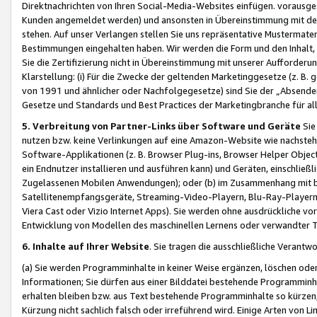
Direktnachrichten von Ihren Social-Media-Websites einfügen. vorausg
Kunden angemeldet werden) und ansonsten in Übereinstimmung mit der
stehen. Auf unser Verlangen stellen Sie uns repräsentative Mustermater
Bestimmungen eingehalten haben. Wir werden die Form und den Inhalt, di
Sie die Zertifizierung nicht in Übereinstimmung mit unserer Aufforderu
Klarstellung: (i) Für die Zwecke der geltenden Marketinggesetze (z. 
von 1991 und ähnlicher oder Nachfolgegesetze) sind Sie der „Absender“ j
Gesetze und Standards und Best Practices der Marketingbranche für 
5. Verbreitung von Partner-Links über Software und Geräte
Sie
nutzen bzw. keine Verlinkungen auf eine Amazon-Website wie nachsteh
Software-Applikationen (z. B. Browser Plug-ins, Browser Helper Objec
ein Endnutzer installieren und ausführen kann) und Geräten, einschlie
Zugelassenen Mobilen Anwendungen); oder (b) im Zusammenhang mit bzw.
Satellitenempfangsgeräte, Streaming-Video-Playern, Blu-Ray-Playern 
Viera Cast oder Vizio Internet Apps). Sie werden ohne ausdrückliche v
Entwicklung von Modellen des maschinellen Lernens oder verwandter 
6. Inhalte auf Ihrer Website
. Sie tragen die ausschließliche Verantwo
(a) Sie werden Programminhalte in keiner Weise ergänzen, löschen oder
Informationen; Sie dürfen aus einer Bilddatei bestehende Programminhal
erhalten bleiben bzw. aus Text bestehende Programminhalte so kürzen, 
Kürzung nicht sachlich falsch oder irreführend wird. Einige Arten von L