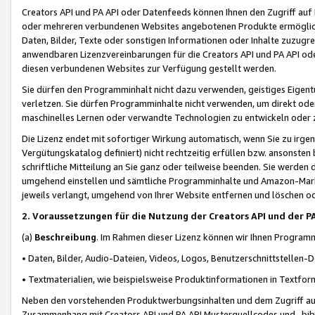
Creators API und PA API oder Datenfeeds können Ihnen den Zugriff auf D
oder mehreren verbundenen Websites angebotenen Produkte ermögliche
Daten, Bilder, Texte oder sonstigen Informationen oder Inhalte zuzugre
anwendbaren Lizenzvereinbarungen für die Creators API und PA API od
diesen verbundenen Websites zur Verfügung gestellt werden.
Sie dürfen den Programminhalt nicht dazu verwenden, geistiges Eigent
verletzen. Sie dürfen Programminhalte nicht verwenden, um direkt ode
maschinelles Lernen oder verwandte Technologien zu entwickeln oder zu
Die Lizenz endet mit sofortiger Wirkung automatisch, wenn Sie zu irg
Vergütungskatalog definiert) nicht rechtzeitig erfüllen bzw. ansonsten
schriftliche Mitteilung an Sie ganz oder teilweise beenden. Sie werden
umgehend einstellen und sämtliche Programminhalte und Amazon-Marke
jeweils verlangt, umgehend von Ihrer Website entfernen und löschen od
2. Voraussetzungen für die Nutzung der Creators API und der P
(a)
Beschreibung
. Im Rahmen dieser Lizenz können wir Ihnen Programmi
• Daten, Bilder, Audio-Dateien, Videos, Logos, Benutzerschnittstellen-
• Textmaterialien, wie beispielsweise Produktinformationen in Textfor
Neben den vorstehenden Produktwerbungsinhalten und dem Zugriff auf 
Zusammenhang mit Creators API und PA API Musterquellcodes und -bibli