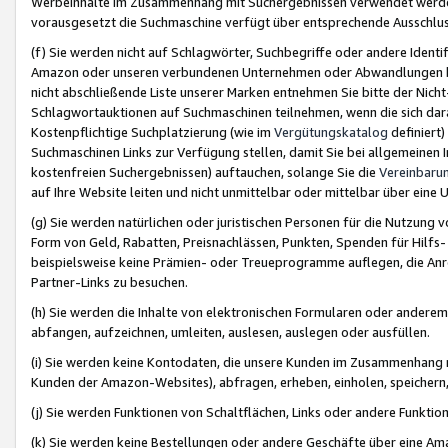
Werbeinhalte im Zusammenhang mit Suchergebnissen verwendet werden,
vorausgesetzt die Suchmaschine verfügt über entsprechende Ausschlu
(f) Sie werden nicht auf Schlagwörter, Suchbegriffe oder andere Ident
Amazon oder unseren verbundenen Unternehmen oder Abwandlungen bzw
nicht abschließende Liste unserer Marken entnehmen Sie bitte der Nich
Schlagwortauktionen auf Suchmaschinen teilnehmen, wenn die sich da
Kostenpflichtige Suchplatzierung (wie im
Vergütungskatalog
definiert
Suchmaschinen Links zur Verfügung stellen, damit Sie bei allgemeinen I
kostenfreien Suchergebnissen) auftauchen, solange Sie die
Vereinbaru
auf Ihre Website leiten und nicht unmittelbar oder mittelbar über eine
(g) Sie werden natürlichen oder juristischen Personen für die Nutzung 
Form von Geld, Rabatten, Preisnachlässen, Punkten, Spenden für Hilfs
beispielsweise keine Prämien- oder Treueprogramme auflegen, die Anrei
Partner-Links zu besuchen.
(h) Sie werden die Inhalte von elektronischen Formularen oder anderem M
abfangen, aufzeichnen, umleiten, auslesen, auslegen oder ausfüllen.
(i) Sie werden keine Kontodaten, die unsere Kunden im Zusammenhang 
Kunden der Amazon-Websites), abfragen, erheben, einholen, speichern,
(j) Sie werden Funktionen von Schaltflächen, Links oder andere Funkti
(k) Sie werden keine Bestellungen oder andere Geschäfte über eine Ama