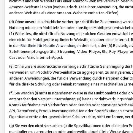
nicht mit anderen Websites als einer Amazon-Website verlinken oder i
Amazon-Website lenken (wobei jedoch Teile Ihrer Anwendung, die nich
anderen Websites als einer Amazon-Website enthalten dürfen).
(d) Ohne unsere ausdrückliche vorherige schriftliche Zustimmung werd
Nutzung mit einem Mobiltelefon oder sonstigen Mobilgerät entwickelt
(1) Websites, die nicht für die Nutzung mit solchen Geräten entwickelt
eine nicht für Mobilgeräte optimierte Website, die über einen Interne
in den
Richtlinie für Mobile Anwendungen
definiert, oder (3) Beistellge
Satellitenempfangsgeräte, Streaming-Video-Player, Blu-Ray-Player ode
Cast oder Vizio Internet-Apps).
(e) Ohne unsere ausdrückliche vorherige schriftliche Genehmigung dürfe
verwenden, um Produkt-Werbeinhalte zu aggregieren, zu analysieren, 
anderen Anwendungen, die für die Verwendung durch Personen oder Or
für die direkte Schulung oder Feinabstimmung eines maschinellen Lern
(f) Sie werden (i) nicht in irgendeiner Weise in die Funktionalität ode
entsprechenden Versuch unternehmen; (ii) keine Produktwerbungsinha
Kontaktaufnahme mit Verkäufern oder Kunden oder sonstiger Werbeaktiv
API, Datenfeeds, Produktwerbungsinhalten oder Spezifikationen erschei
Eigentumsrechte oder gewerblicher Schutzrechte, nicht entfernen, verd
(g) Sie werden nicht versuchen, (i) die Spezifikationen oder die in de
manipulieren, zu reparieren oder anderweitig abgeleitete Werke davon z