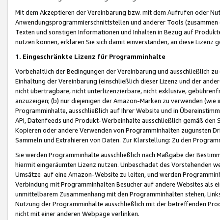
Mit dem Akzeptieren der Vereinbarung bzw. mit dem Aufrufen oder Nutz
Anwendungsprogrammierschnittstellen und anderer Tools (zusammen die
Texten und sonstigen Informationen und Inhalten in Bezug auf Produkte
nutzen können, erklären Sie sich damit einverstanden, an diese Lizenz 
1. Eingeschränkte Lizenz für Programminhalte
Vorbehaltlich der Bedingungen der Vereinbarung und ausschließlich z
Einhaltung der Vereinbarung (einschließlich dieser Lizenz und der ande
nicht übertragbare, nicht unterlizenzierbare, nicht exklusive, gebühren
anzuzeigen; (b) nur diejenigen der Amazon-Marken zu verwenden (wie in 
Programminhalte, ausschließlich auf Ihrer Website und in Übereinstimmu
API, Datenfeeds und Produkt-Werbeinhalte ausschließlich gemäß den Spe
Kopieren oder andere Verwenden von Programminhalten zugunsten Dri
Sammeln und Extrahieren von Daten. Zur Klarstellung: Zu den Program
Sie werden Programminhalte ausschließlich nach Maßgabe der Besti
hiermit eingeräumten Lizenz nutzen. Unbeschadet des Vorstehenden we
Umsätze auf eine Amazon-Website zu leiten, und werden Programminhal
Verbindung mit Programminhalten Besucher auf andere Websites als ein
unmittelbarem Zusammenhang mit den Programminhalten stehen, Links z
Nutzung der Programminhalte ausschließlich mit der betreffenden Pr
nicht mit einer anderen Webpage verlinken.