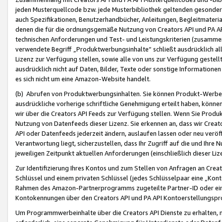
jeden Musterquellcode bzw. jede Musterbibliothek geltenden gesonder
auch Spezifikationen, Benutzerhandbücher, Anleitungen, Begleitmaterial
denen die für die ordnungsgemäße Nutzung von Creators API und PA A
technischen Anforderungen und Test- und Leistungskriterien (zusammen
verwendete Begriff „Produktwerbungsinhalte“ schließt ausdrücklich al
Lizenz zur Verfügung stellen, sowie alle von uns zur Verfügung gestel
ausdrücklich nicht auf Daten, Bilder, Texte oder sonstige Informatione
es sich nicht um eine Amazon-Website handelt.
(b) Abrufen von Produktwerbungsinhalten. Sie können Produkt-Werbein
ausdrückliche vorherige schriftliche Genehmigung erteilt haben, könn
wir über die Creators API Feeds zur Verfügung stellen. Wenn Sie Produk
Nutzung von Datenfeeds dieser Lizenz. Sie erkennen an, dass wir Creat
API oder Datenfeeds jederzeit ändern, auslaufen lassen oder neu veröffe
Verantwortung liegt, sicherzustellen, dass Ihr Zugriff auf die und Ihr
jeweiligen Zeitpunkt aktuellen Anforderungen (einschließlich dieser Liz
Zur Identifizierung Ihres Kontos und zum Stellen von Anfragen an Crea
Schlüssel und einem privaten Schlüssel (jedes Schlüsselpaar eine „Kon
Rahmen des Amazon-Partnerprogramms zugeteilte Partner-ID oder ein
Kontokennungen über den Creators API und PA API Kontoerstellungspro
Um Programmwerbeinhalte über die Creators API Dienste zu erhalten, m