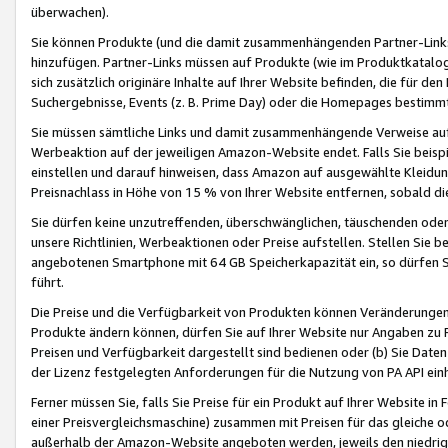
überwachen).
Sie können Produkte (und die damit zusammenhängenden Partner-Links)
hinzufügen. Partner-Links müssen auf Produkte (wie im Produktkatalog de
sich zusätzlich originäre Inhalte auf Ihrer Website befinden, die für 
Suchergebnisse, Events (z. B. Prime Day) oder die Homepages bestimmte
Sie müssen sämtliche Links und damit zusammenhängende Verweise auf z
Werbeaktion auf der jeweiligen Amazon-Website endet. Falls Sie beisp
einstellen und darauf hinweisen, dass Amazon auf ausgewählte Kleidun
Preisnachlass in Höhe von 15 % von Ihrer Website entfernen, sobald di
Sie dürfen keine unzutreffenden, überschwänglichen, täuschenden od
unsere Richtlinien, Werbeaktionen oder Preise aufstellen. Stellen Sie 
angebotenen Smartphone mit 64 GB Speicherkapazität ein, so dürfen S
führt.
Die Preise und die Verfügbarkeit von Produkten können Veränderungen 
Produkte ändern können, dürfen Sie auf Ihrer Website nur Angaben zu P
Preisen und Verfügbarkeit dargestellt sind bedienen oder (b) Sie Daten
der Lizenz festgelegten Anforderungen für die Nutzung von PA API einh
Ferner müssen Sie, falls Sie Preise für ein Produkt auf Ihrer Website in 
einer Preisvergleichsmaschine) zusammen mit Preisen für das gleiche o
außerhalb der Amazon-Website angeboten werden, jeweils den niedrigst