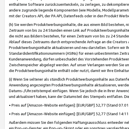
enthaltene Software zurückzuentwickeln, zu zerlegen, zu dekompilier
andere zugrunde liegende Komponenten (wie Modelle, Modellparameter
mit der Creators API, der PA API, Datenfeeds oder in den Produkt Werb
(h) Sie werden Produktwerbungsinhalte, die aus einem Bild bestehen, ni
Zeitraum von bis zu 24 Stunden einen Link auf Produktwerbungsinhalte
die nicht aus Bildern bestehen, für einen Zeitraum von bis zu 24 Stund
Ablauf dieses Zeitraums durch entsprechende Anfrage an die Creators 
Produktwerbungsinhalte aktualisieren und neu darstellen. Sofern wir Ih
Standardidentifikationsnummern (ASINs) für einen unbestimmten Zeitra
Kundenanwendung, dürfen unbeschadet des Vorstehenden Produktwerbu
Zwischenspeicher abgelegt werden. Auf unser Verlangen werden Sie un
die Produktwerbungsinhalte enthält oder nutzt, damit wir Ihre Einhalt
(i) Wenn Sie seltener als stündlich Produktwerbungsinhalte aus Datenfe
Anwendung angezeigten Produktwerbungsinhalte aktualisieren, werden 
Datums-/Uhrzeitstempel einfügen. Wenn Sie jedoch die in Ihrer Anwe
und aktualisiert haben, kann der Datumsteil des Stempels entfallen. Dies
• Preis auf [Amazon-Website einfügen]: [EUR/GBP] 32,77 (Stand 07.01.
• Preis auf [Amazon-Website einfügen]: [EUR/GBP] 32,77 (Stand 14:11 
Außerdem müssen Sie den folgenden Haftungsausschluss entweder neb
ein Pop-up-Fenster, ein Pop-up-Skript oder ein sonstiges vergleichba