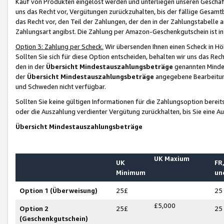
Kauf von Produkten eingelöst werden und unterliegen unseren Geschäf
uns das Recht vor, Vergütungen zurückzuhalten, bis der fällige Gesamt
das Recht vor, den Teil der Zahlungen, der den in der Zahlungstabelle 
Zahlungsart angibst. Die Zahlung per Amazon-Geschenkgutschein ist in
Option 3: Zahlung per Scheck.
Wir übersenden Ihnen einen Scheck in Höh
Sollten Sie sich für diese Option entscheiden, behalten wir uns das Rec
den in der
Übersicht Mindestauszahlungsbeträge
genannten Mindest
der
Übersicht Mindestauszahlungsbeträge
angegebene Bearbeitung
und Schweden nicht verfügbar.
Sollten Sie keine gültigen Informationen für die Zahlungsoption bereit
oder die Auszahlung verdienter Vergütung zurückhalten, bis Sie eine A
Übersicht Mindestauszahlungsbeträge
UK Maxium
UK
FR,
Minimum
un
Option 1 (Überweisung)
25£
25
£5,000
Option 2
25£
25
(Geschenkgutschein)