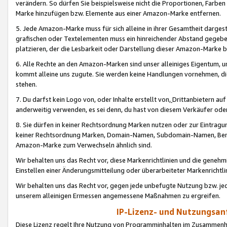
verändern. So dürfen Sie beispielsweise nicht die Proportionen, Farb
Marke hinzufügen bzw. Elemente aus einer Amazon-Marke entfernen.
5. Jede Amazon-Marke muss für sich alleine in ihrer Gesamtheit darge
grafischen oder Textelementen muss ein hinreichender Abstand gegebe
platzieren, der die Lesbarkeit oder Darstellung dieser Amazon-Marke b
6. Alle Rechte an den Amazon-Marken sind unser alleiniges Eigentum, 
kommt alleine uns zugute. Sie werden keine Handlungen vornehmen, 
stehen.
7. Du darfst kein Logo von, oder Inhalte erstellt von,
Drittanbietern au
anderweitig verwenden, es sei denn, du hast von diesem Verkäufer oder
8. Sie dürfen in keiner Rechtsordnung Marken nutzen oder zur Eintragu
keiner Rechtsordnung Marken, Domain-Namen, Subdomain-Namen, Benu
Amazon-Marke zum Verwechseln ähnlich sind.
Wir behalten uns das Recht vor, diese Markenrichtlinien und die gene
Einstellen einer Änderungsmitteilung oder überarbeiteter Markenricht
Wir behalten uns das Recht vor, gegen jede unbefugte Nutzung bzw. jede 
unserem alleinigen Ermessen angemessene Maßnahmen zu ergreifen.
IP-Lizenz- und Nutzungsan
Diese Lizenz regelt Ihre Nutzung von Programminhalten im Zusammen