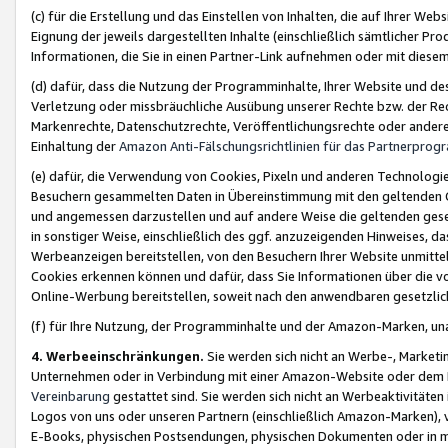
(c) für die Erstellung und das Einstellen von Inhalten, die auf Ihrer We
Eignung der jeweils dargestellten Inhalte (einschließlich sämtlicher 
Informationen, die Sie in einen Partner-Link aufnehmen oder mit diese
(d) dafür, dass die Nutzung der Programminhalte, Ihrer Website und des 
Verletzung oder missbräuchliche Ausübung unserer Rechte bzw. der Recht
Markenrechte, Datenschutzrechte, Veröffentlichungsrechte oder anderer
Einhaltung der
Amazon Anti-Fälschungsrichtlinien für das Partnerpro
(e) dafür, die Verwendung von Cookies, Pixeln und anderen Technologien
Besuchern gesammelten Daten in Übereinstimmung mit den geltenden Ge
und angemessen darzustellen und auf andere Weise die geltenden geset
in sonstiger Weise, einschließlich des ggf. anzuzeigenden Hinweises, d
Werbeanzeigen bereitstellen, von den Besuchern Ihrer Website unmitte
Cookies erkennen können und dafür, dass Sie Informationen über die v
Online-Werbung bereitstellen, soweit nach den anwendbaren gesetzlic
(f) für Ihre Nutzung, der Programminhalte und der Amazon-Marken, u
4. Werbeeinschränkungen.
Sie werden sich nicht an Werbe-, Market
Unternehmen oder in Verbindung mit einer Amazon-Website oder dem Pa
Vereinbarung
gestattet sind. Sie werden sich nicht an Werbeaktivitäten
Logos von uns oder unseren Partnern (einschließlich Amazon-Marken), 
E-Books, physischen Postsendungen, physischen Dokumenten oder in 