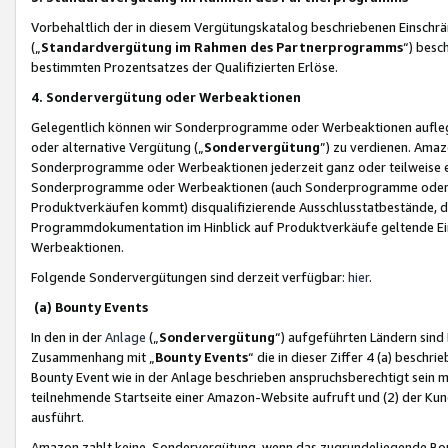
Vorbehaltlich der in diesem Vergütungskatalog beschriebenen Einschr
(„
Standardvergütung im Rahmen des Partnerprogramms
“) besc
bestimmten Prozentsatzes der Qualifizierten Erlöse.
4. Sondervergütung oder Werbeaktionen
Gelegentlich können wir Sonderprogramme oder Werbeaktionen auflegen,
oder alternative Vergütung („
Sondervergütung
”) zu verdienen. Amazo
Sonderprogramme oder Werbeaktionen jederzeit ganz oder teilweise einz
Sonderprogramme oder Werbeaktionen (auch Sonderprogramme oder We
Produktverkäufen kommt) disqualifizierende Ausschlusstatbestände, di
Programmdokumentation im Hinblick auf Produktverkäufe geltende E
Werbeaktionen.
Folgende Sondervergütungen sind derzeit verfügbar:
hier
.
(a) Bounty Events
In den in der
Anlage
(„
Sondervergütung
“) aufgeführten Ländern sind
Zusammenhang mit „
Bounty Events
“ die in dieser Ziffer 4 (a) besch
Bounty Event wie in der Anlage beschrieben anspruchsberechtigt sein mu
teilnehmende Startseite einer Amazon-Website aufruft und (2) der Kun
ausführt.
Amazon zahlt keine Sondervergütung, wenn das zugrundeliegende Boun