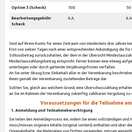
Option 3 (Scheck)
50£
50
Bearbeitungsgebühr
k.A.
k.A
Scheck
Sind auf Ihrem Konto für einen Zeitraum von mindestens drei Jahren kein
Frist von sieben Tagen nach einer entsprechenden Ankündigung die für
Schlussbetrag zurückzuhalten, der dem in der Übersicht Mindestausz
Mindestauszahlungsbetrag entspricht. Ferner können eine etwaig aufg
unterliegen oder durch geltende Verjährungsfristen verfallen.
An Sie unter Abzug bzw. Einbehalt aller in der Vereinbarung beschrieb
Ihnen gemäß der Vereinbarung zustehenden Beträge dar.
Sollten Sie, gleich aus welchem Grund, eine Überschusszahlung erhalte
an Sie im Rahmen der Vereinbarung zukünftig zahlbaren Vergütung zu 
Voraussetzungen für die Teilnahme a
1. Anmeldung und Teilnahmeberechtigung
Sie leiten den Anmeldeprozess ein, indem Sie einen vollständigen und 
muss/müssen originäre Inhalte (original content) enthalten und über d
Originalinhalte, die Materialien von Dritten verwenden, müssen wese