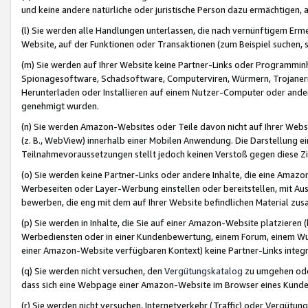
und keine andere natürliche oder juristische Person dazu ermächtigen, a
(l) Sie werden alle Handlungen unterlassen, die nach vernünftigem Erme
Website, auf der Funktionen oder Transaktionen (zum Beispiel suchen, s
(m) Sie werden auf Ihrer Website keine Partner-Links oder Programmin
Spionagesoftware, Schadsoftware, Computerviren, Würmern, Trojaner
Herunterladen oder Installieren auf einem Nutzer-Computer oder ande
genehmigt wurden.
(n) Sie werden Amazon-Websites oder Teile davon nicht auf Ihrer Websi
(z. B., WebView) innerhalb einer Mobilen Anwendung. Die Darstellung ein
Teilnahmevoraussetzungen stellt jedoch keinen Verstoß gegen diese Zif
(o) Sie werden keine Partner-Links oder andere Inhalte, die eine Am
Werbeseiten oder Layer-Werbung einstellen oder bereitstellen, mit Au
bewerben, die eng mit dem auf Ihrer Website befindlichen Material z
(p) Sie werden in Inhalte, die Sie auf einer Amazon-Website platzier
Werbediensten oder in einer Kundenbewertung, einem Forum, einem Wun
einer Amazon-Website verfügbaren Kontext) keine Partner-Links integr
(q) Sie werden nicht versuchen, den
Vergütungskatalog
zu umgehen oder
dass sich eine Webpage einer Amazon-Website im Browser eines Kunden 
(r) Sie werden nicht versuchen, Internetverkehr (Traffic) oder Vergü