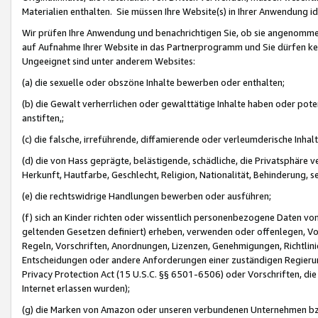
Materialien enthalten. Sie müssen Ihre Website(s) in Ihrer Anwendung ide
Wir prüfen Ihre Anwendung und benachrichtigen Sie, ob sie angenommen
auf Aufnahme Ihrer Website in das Partnerprogramm und Sie dürfen kei
Ungeeignet sind unter anderem Websites:
(a) die sexuelle oder obszöne Inhalte bewerben oder enthalten;
(b) die Gewalt verherrlichen oder gewalttätige Inhalte haben oder pot
anstiften,;
(c) die falsche, irreführende, diffamierende oder verleumderische Inha
(d) die von Hass geprägte, belästigende, schädliche, die Privatsphäre v
Herkunft, Hautfarbe, Geschlecht, Religion, Nationalität, Behinderung, 
(e) die rechtswidrige Handlungen bewerben oder ausführen;
(f) sich an Kinder richten oder wissentlich personenbezogene Daten vo
geltenden Gesetzen definiert) erheben, verwenden oder offenlegen, Vo
Regeln, Vorschriften, Anordnungen, Lizenzen, Genehmigungen, Richtlini
Entscheidungen oder andere Anforderungen einer zuständigen Regierung
Privacy Protection Act (15 U.S.C. §§ 6501-6506) oder Vorschriften, di
Internet erlassen wurden);
(g) die Marken von Amazon oder unseren verbundenen Unternehmen b