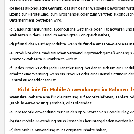
(b) jedes alkoholische Getränk, das auf deiner Webseite beworben wird
Lizenz zur Herstellung, zum Großhandel oder zum Vertrieb alkoholisch
Unternehmens betrieben wird,
(c) Säuglingsnahruhrung, alkoholische Getränke oder Tabakwaren und E
Webseiten in der EU und im Vereinigten Königreich wirbst,
(d) pflanzliche Raucherprodukte, wenn du für die Amazon-Webseite in B
(e) Produkte ohne medizinischen Verwendungszweck gemäß Anhang XVI 
Amazon-Webseite in Frankreich wirbst,
(f) jedes Produkt oder jede Dienstleistung, bei der es sich um ein Prod
erhältst eine Warnung, wenn ein Produkt oder eine Dienstleistung in de
Central ausgeschlossen ist.
Richtlinie für Mobile Anwendungen im Rahmen de
Wenn Ihre Website eine für die Nutzung auf Mobiltelefonen, Tablets 
„
Mobile Anwendung
“) enthält, gilt Folgendes:
(a) Ihre Mobile Anwendung muss in den App-Stores von Google Play, A
(b) Ihre Mobile Anwendung muss kostenlos heruntergeladen werden könn
(c) Ihre Mobile Anwendung muss originäre Inhalte haben,