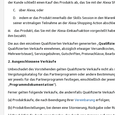
der Kunde schließt einen Kauf des Produkts ab, das Sie mit der Alexa 
C. über Alexa, oder
D. indem er das Produkt innerhalb der Skills Session in den Waren
seiner erstmaligen Teilnahme an der Alexa Shopping Action abschlie
iii. das Produkt, das Sie mit der Alexa-Einkaufsaktion vorgestellt ha
ihm bezahlt.
Die aus den einzelnen Qualifizierten Verkäufen generierten „
Qualifizi
Qualifizierten Verkäufe einnehmen, abzüglich etwaiger Versandkosten
Mehrwertsteuer), Servicegebühren, Gutschriften, Preisnachlässe, Bear
2. Ausgeschlossene Verkäufe
Unbeschadet des Vorstehenden gelten Qualifizierte Verkäufe nicht als
Vergütungskatalog für das Partnerprogramm oder andere Bestimmungen,
wir jeweils für das Partnerprogramm festlegen, einschließlich der jewe
„
Programmdokumentation
“).
Ferner gelten folgende Verkäufe, die andernfalls Qualifizierte Verkä
(a) Produktkäufe, die nach Beendigung Ihrer
Vereinbarung
erfolgen;
(b) Produktbestellungen, bei denen eine Stornierung, Rückgabe oder R