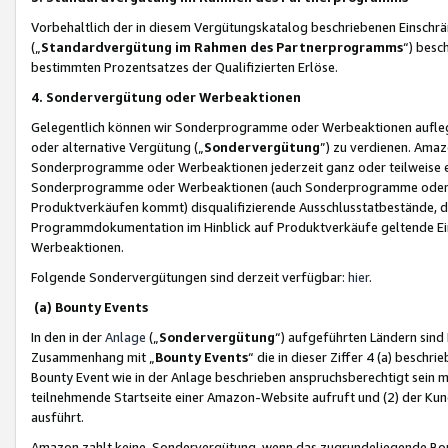
Vorbehaltlich der in diesem Vergütungskatalog beschriebenen Einschr
(„
Standardvergütung im Rahmen des Partnerprogramms
“) besc
bestimmten Prozentsatzes der Qualifizierten Erlöse.
4. Sondervergütung oder Werbeaktionen
Gelegentlich können wir Sonderprogramme oder Werbeaktionen auflegen,
oder alternative Vergütung („
Sondervergütung
”) zu verdienen. Amazo
Sonderprogramme oder Werbeaktionen jederzeit ganz oder teilweise einz
Sonderprogramme oder Werbeaktionen (auch Sonderprogramme oder We
Produktverkäufen kommt) disqualifizierende Ausschlusstatbestände, di
Programmdokumentation im Hinblick auf Produktverkäufe geltende E
Werbeaktionen.
Folgende Sondervergütungen sind derzeit verfügbar:
hier
.
(a) Bounty Events
In den in der
Anlage
(„
Sondervergütung
“) aufgeführten Ländern sind
Zusammenhang mit „
Bounty Events
“ die in dieser Ziffer 4 (a) besch
Bounty Event wie in der Anlage beschrieben anspruchsberechtigt sein mu
teilnehmende Startseite einer Amazon-Website aufruft und (2) der Kun
ausführt.
Amazon zahlt keine Sondervergütung, wenn das zugrundeliegende Boun