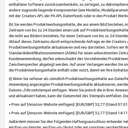
enthaltene Software zurückzuentwickeln, zu zerlegen, zu dekompilier
andere zugrunde liegende Komponenten (wie Modelle, Modellparameter
mit der Creators API, der PA API, Datenfeeds oder in den Produkt Werb
(h) Sie werden Produktwerbungsinhalte, die aus einem Bild bestehen, ni
Zeitraum von bis zu 24 Stunden einen Link auf Produktwerbungsinhalte
die nicht aus Bildern bestehen, für einen Zeitraum von bis zu 24 Stund
Ablauf dieses Zeitraums durch entsprechende Anfrage an die Creators 
Produktwerbungsinhalte aktualisieren und neu darstellen. Sofern wir Ih
Standardidentifikationsnummern (ASINs) für einen unbestimmten Zeitra
Kundenanwendung, dürfen unbeschadet des Vorstehenden Produktwerbu
Zwischenspeicher abgelegt werden. Auf unser Verlangen werden Sie un
die Produktwerbungsinhalte enthält oder nutzt, damit wir Ihre Einhalt
(i) Wenn Sie seltener als stündlich Produktwerbungsinhalte aus Datenfe
Anwendung angezeigten Produktwerbungsinhalte aktualisieren, werden 
Datums-/Uhrzeitstempel einfügen. Wenn Sie jedoch die in Ihrer Anwe
und aktualisiert haben, kann der Datumsteil des Stempels entfallen. Dies
• Preis auf [Amazon-Website einfügen]: [EUR/GBP] 32,77 (Stand 07.01.
• Preis auf [Amazon-Website einfügen]: [EUR/GBP] 32,77 (Stand 14:11 
Außerdem müssen Sie den folgenden Haftungsausschluss entweder neb
ein Pop-up-Fenster, ein Pop-up-Skript oder ein sonstiges vergleichba