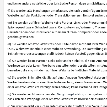
und keine andere natürliche oder juristische Person dazu ermächtigen, a
(l) Sie werden alle Handlungen unterlassen, die nach vernünftigem Erme
Website, auf der Funktionen oder Transaktionen (zum Beispiel suchen, s
(m) Sie werden auf Ihrer Website keine Partner-Links oder Programmin
Spionagesoftware, Schadsoftware, Computerviren, Würmern, Trojaner
Herunterladen oder Installieren auf einem Nutzer-Computer oder ande
genehmigt wurden.
(n) Sie werden Amazon-Websites oder Teile davon nicht auf Ihrer Websi
(z. B., WebView) innerhalb einer Mobilen Anwendung. Die Darstellung ein
Teilnahmevoraussetzungen stellt jedoch keinen Verstoß gegen diese Zif
(o) Sie werden keine Partner-Links oder andere Inhalte, die eine Am
Werbeseiten oder Layer-Werbung einstellen oder bereitstellen, mit Au
bewerben, die eng mit dem auf Ihrer Website befindlichen Material z
(p) Sie werden in Inhalte, die Sie auf einer Amazon-Website platzier
Werbediensten oder in einer Kundenbewertung, einem Forum, einem Wun
einer Amazon-Website verfügbaren Kontext) keine Partner-Links integr
(q) Sie werden nicht versuchen, den
Vergütungskatalog
zu umgehen oder
dass sich eine Webpage einer Amazon-Website im Browser eines Kunden 
(r) Sie werden nicht versuchen, Internetverkehr (Traffic) oder Vergü