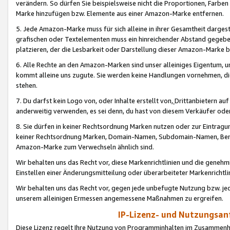
verändern. So dürfen Sie beispielsweise nicht die Proportionen, Farb
Marke hinzufügen bzw. Elemente aus einer Amazon-Marke entfernen.
5. Jede Amazon-Marke muss für sich alleine in ihrer Gesamtheit darge
grafischen oder Textelementen muss ein hinreichender Abstand gegebe
platzieren, der die Lesbarkeit oder Darstellung dieser Amazon-Marke b
6. Alle Rechte an den Amazon-Marken sind unser alleiniges Eigentum, 
kommt alleine uns zugute. Sie werden keine Handlungen vornehmen, 
stehen.
7. Du darfst kein Logo von, oder Inhalte erstellt von,
Drittanbietern au
anderweitig verwenden, es sei denn, du hast von diesem Verkäufer oder
8. Sie dürfen in keiner Rechtsordnung Marken nutzen oder zur Eintragu
keiner Rechtsordnung Marken, Domain-Namen, Subdomain-Namen, Benu
Amazon-Marke zum Verwechseln ähnlich sind.
Wir behalten uns das Recht vor, diese Markenrichtlinien und die gene
Einstellen einer Änderungsmitteilung oder überarbeiteter Markenricht
Wir behalten uns das Recht vor, gegen jede unbefugte Nutzung bzw. jede 
unserem alleinigen Ermessen angemessene Maßnahmen zu ergreifen.
IP-Lizenz- und Nutzungsan
Diese Lizenz regelt Ihre Nutzung von Programminhalten im Zusammen