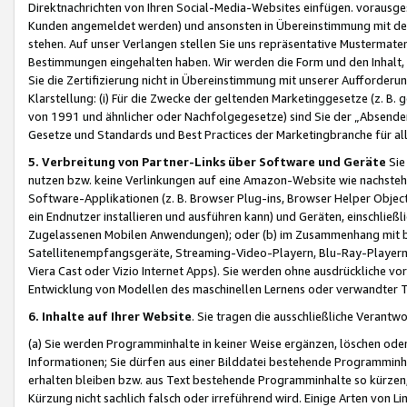
Direktnachrichten von Ihren Social-Media-Websites einfügen. vorausg
Kunden angemeldet werden) und ansonsten in Übereinstimmung mit der
stehen. Auf unser Verlangen stellen Sie uns repräsentative Mustermater
Bestimmungen eingehalten haben. Wir werden die Form und den Inhalt, di
Sie die Zertifizierung nicht in Übereinstimmung mit unserer Aufforderu
Klarstellung: (i) Für die Zwecke der geltenden Marketinggesetze (z. 
von 1991 und ähnlicher oder Nachfolgegesetze) sind Sie der „Absender“ j
Gesetze und Standards und Best Practices der Marketingbranche für 
5. Verbreitung von Partner-Links über Software und Geräte
Sie
nutzen bzw. keine Verlinkungen auf eine Amazon-Website wie nachsteh
Software-Applikationen (z. B. Browser Plug-ins, Browser Helper Objec
ein Endnutzer installieren und ausführen kann) und Geräten, einschlie
Zugelassenen Mobilen Anwendungen); oder (b) im Zusammenhang mit bzw.
Satellitenempfangsgeräte, Streaming-Video-Playern, Blu-Ray-Playern 
Viera Cast oder Vizio Internet Apps). Sie werden ohne ausdrückliche v
Entwicklung von Modellen des maschinellen Lernens oder verwandter 
6. Inhalte auf Ihrer Website
. Sie tragen die ausschließliche Verantwo
(a) Sie werden Programminhalte in keiner Weise ergänzen, löschen oder
Informationen; Sie dürfen aus einer Bilddatei bestehende Programminhal
erhalten bleiben bzw. aus Text bestehende Programminhalte so kürzen, 
Kürzung nicht sachlich falsch oder irreführend wird. Einige Arten von L