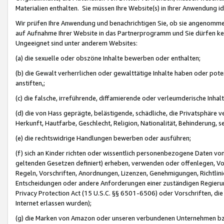
Materialien enthalten. Sie müssen Ihre Website(s) in Ihrer Anwendung ide
Wir prüfen Ihre Anwendung und benachrichtigen Sie, ob sie angenommen
auf Aufnahme Ihrer Website in das Partnerprogramm und Sie dürfen kei
Ungeeignet sind unter anderem Websites:
(a) die sexuelle oder obszöne Inhalte bewerben oder enthalten;
(b) die Gewalt verherrlichen oder gewalttätige Inhalte haben oder pot
anstiften,;
(c) die falsche, irreführende, diffamierende oder verleumderische Inha
(d) die von Hass geprägte, belästigende, schädliche, die Privatsphäre v
Herkunft, Hautfarbe, Geschlecht, Religion, Nationalität, Behinderung, 
(e) die rechtswidrige Handlungen bewerben oder ausführen;
(f) sich an Kinder richten oder wissentlich personenbezogene Daten vo
geltenden Gesetzen definiert) erheben, verwenden oder offenlegen, Vo
Regeln, Vorschriften, Anordnungen, Lizenzen, Genehmigungen, Richtlini
Entscheidungen oder andere Anforderungen einer zuständigen Regierung
Privacy Protection Act (15 U.S.C. §§ 6501-6506) oder Vorschriften, di
Internet erlassen wurden);
(g) die Marken von Amazon oder unseren verbundenen Unternehmen b