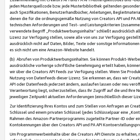
jeden Musterquellcode bzw. jede Musterbibliothek geltenden gesonder
auch Spezifikationen, Benutzerhandbücher, Anleitungen, Begleitmaterial
denen die für die ordnungsgemäße Nutzung von Creators API und PA A
technischen Anforderungen und Test- und Leistungskriterien (zusammen
verwendete Begriff „Produktwerbungsinhalte“ schließt ausdrücklich al
Lizenz zur Verfügung stellen, sowie alle von uns zur Verfügung gestel
ausdrücklich nicht auf Daten, Bilder, Texte oder sonstige Informatione
es sich nicht um eine Amazon-Website handelt.
(b) Abrufen von Produktwerbungsinhalten. Sie können Produkt-Werbein
ausdrückliche vorherige schriftliche Genehmigung erteilt haben, könn
wir über die Creators API Feeds zur Verfügung stellen. Wenn Sie Produk
Nutzung von Datenfeeds dieser Lizenz. Sie erkennen an, dass wir Creat
API oder Datenfeeds jederzeit ändern, auslaufen lassen oder neu veröffe
Verantwortung liegt, sicherzustellen, dass Ihr Zugriff auf die und Ihr
jeweiligen Zeitpunkt aktuellen Anforderungen (einschließlich dieser Liz
Zur Identifizierung Ihres Kontos und zum Stellen von Anfragen an Crea
Schlüssel und einem privaten Schlüssel (jedes Schlüsselpaar eine „Kon
Rahmen des Amazon-Partnerprogramms zugeteilte Partner-ID oder ein
Kontokennungen über den Creators API und PA API Kontoerstellungspro
Um Programmwerbeinhalte über die Creators API Dienste zu erhalten, m