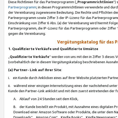
Diese Richtlinien für das Partnerprogramm („
Programmrichtlinien
“)
Partnerprogramm
; in diesen Programmrichtlinien verwendete und durch
der Vereinbarung zugewiesene Bedeutung. Die Rechte und Pflichten de
Partnerprogramm sowie Ziffer 3 der IP-Lizenz für das Partnerprogram
Einschränkung von Ziffer 6 Abs. (a) der Vereinbarung wird hiermit Fol
Partnerprogramm, die IP-Lizenz für das Partnerprogramm oder Ziffer 1
gegen die Vereinbarung.
Vergütungskatalog für das 
1. Qualifizierte Verkäufe und Qualifizierte Umsätze
„
Qualifizierte Verkäufe
“ werden von uns mit den in Ziffer 3 diese
(vorbehaltlich der in diesem Vergütungskatalog beschriebenen Ausnah
(a) Partner- Link auf Ihrer Site
:
i. ein Kunde durch Anklicken eines auf Ihrer Website platzierten Part
ii. während einer einzigen Internetsitzung eines der nachstehend unter (i)
Kunde den Partner-Link anklickt und mit dem zuerst eintretenden der f
A. Ablauf von 24 Stunden seit dem Klick,
B. der Kunde bestellt ein Produkt, mit Ausnahme eines digitalen P
Download einer Amazon Software oder Produkte, die unter dem N
Downloads“, „Amazon Coin“, „Kindle Books“, „Kindle Newspapers“, „