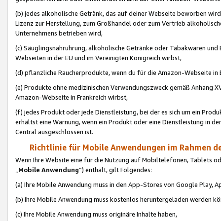
(b) jedes alkoholische Getränk, das auf deiner Webseite beworben wird
Lizenz zur Herstellung, zum Großhandel oder zum Vertrieb alkoholisch
Unternehmens betrieben wird,
(c) Säuglingsnahruhrung, alkoholische Getränke oder Tabakwaren und E
Webseiten in der EU und im Vereinigten Königreich wirbst,
(d) pflanzliche Raucherprodukte, wenn du für die Amazon-Webseite in B
(e) Produkte ohne medizinischen Verwendungszweck gemäß Anhang XVI 
Amazon-Webseite in Frankreich wirbst,
(f) jedes Produkt oder jede Dienstleistung, bei der es sich um ein Prod
erhältst eine Warnung, wenn ein Produkt oder eine Dienstleistung in de
Central ausgeschlossen ist.
Richtlinie für Mobile Anwendungen im Rahmen de
Wenn Ihre Website eine für die Nutzung auf Mobiltelefonen, Tablets 
„
Mobile Anwendung
“) enthält, gilt Folgendes:
(a) Ihre Mobile Anwendung muss in den App-Stores von Google Play, A
(b) Ihre Mobile Anwendung muss kostenlos heruntergeladen werden könn
(c) Ihre Mobile Anwendung muss originäre Inhalte haben,