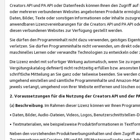
Creators API und PA API oder Datenfeeds können Ihnen den Zugriff auf D
oder mehreren verbundenen Websites angebotenen Produkte ermögliche
Daten, Bilder, Texte oder sonstigen Informationen oder Inhalte zuzugre
anwendbaren Lizenzvereinbarungen für die Creators API und PA API od
diesen verbundenen Websites zur Verfügung gestellt werden.
Sie dürfen den Programminhalt nicht dazu verwenden, geistiges Eigent
verletzen. Sie dürfen Programminhalte nicht verwenden, um direkt ode
maschinelles Lernen oder verwandte Technologien zu entwickeln oder zu
Die Lizenz endet mit sofortiger Wirkung automatisch, wenn Sie zu irg
Vergütungskatalog definiert) nicht rechtzeitig erfüllen bzw. ansonsten
schriftliche Mitteilung an Sie ganz oder teilweise beenden. Sie werden
umgehend einstellen und sämtliche Programminhalte und Amazon-Marke
jeweils verlangt, umgehend von Ihrer Website entfernen und löschen od
2. Voraussetzungen für die Nutzung der Creators API und der P
(a)
Beschreibung
. Im Rahmen dieser Lizenz können wir Ihnen Programmi
• Daten, Bilder, Audio-Dateien, Videos, Logos, Benutzerschnittstellen-
• Textmaterialien, wie beispielsweise Produktinformationen in Textfor
Neben den vorstehenden Produktwerbungsinhalten und dem Zugriff auf 
Zusammenhang mit Creators API und PA API Musterquellcodes und -bibli