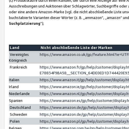
(c) Produktkäufe durch einen Kunden, der durch eine Anzeige auf eine 
Ausschreibungen und Auktionen über Schlagwörter, Suchbegriffe oder 
oder eine andere Amazon-Marke (vgl. die nicht abschließende Liste un
buchstabierte Varianten dieser Wörter (z. B. „ammazon“, „amaozn“ und „
Suchplatzierung
”);
Land
Nicht abschließende Liste der Marken
Vereinigtes
https://www.amazon.co.uk/gp/feature.html?ie=U
Königreich
Frankreich
https://www.amazon.fr/gp/help/customer/displa
E78834F9BA58__SECTION_64DE0ED1D744420E9
Italien
https://www.amazon.it/gp/help/customer/display
Irland
https://www.amazon.ie/gp/help/customer/displa
Niederlande
https://www.amazon.nl/gp/help/customer/display
Spanien
https://www.amazon.es/gp/help/customer/display
Deutschland
https://www.amazon.de/gp/help/customer/displa
Schweden
https://www.amazon.de/gp/help/customer/displa
Polen
https://www.amazon.pl/gp/help/customer/display
Belgien
https://www.amazon.com.be/gp/help/customer/d