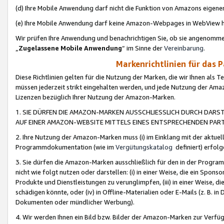
(d) Ihre Mobile Anwendung darf nicht die Funktion von Amazons eige
(e) Ihre Mobile Anwendung darf keine Amazon-Webpages in WebView 
Wir prüfen Ihre Anwendung und benachrichtigen Sie, ob sie angenomm
„
Zugelassene Mobile Anwendung
“ im Sinne der
Vereinbarung
.
Markenrichtlinien für das 
Diese Richtlinien gelten für die Nutzung der Marken, die wir Ihnen als 
müssen jederzeit strikt eingehalten werden, und jede Nutzung der Ama
Lizenzen bezüglich Ihrer Nutzung der Amazon-Marken.
1. SIE DÜRFEN DIE AMAZON-MARKEN AUSSCHLIESSLICH DURCH DARS
AUF EINER AMAZON-WEBSITE MITTELS EINES ENTSPRECHENDEN PART
2. Ihre Nutzung der Amazon-Marken muss (i) im Einklang mit der aktuells
Programmdokumentation (wie im
Vergütungskatalog
definiert) erfolg
3. Sie dürfen die Amazon-Marken ausschließlich für den in der Progr
nicht wie folgt nutzen oder darstellen: (i) in einer Weise, die ein Spo
Produkte und Dienstleistungen zu verunglimpfen, (iii) in einer Weise
schädigen könnte, oder (iv) in Offline-Materialien oder E-Mails (z. B.
Dokumenten oder mündlicher Werbung).
4. Wir werden Ihnen ein Bild bzw. Bilder der Amazon-Marken zur Verfüg