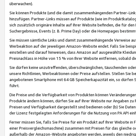
überwachen).
Sie können Produkte (und die damit zusammenhängenden Partner-Links)
hinzufügen. Partner-Links müssen auf Produkte (wie im Produktkatalog de
sich zusätzlich originäre Inhalte auf Ihrer Website befinden, die für 
Suchergebnisse, Events (z. B. Prime Day) oder die Homepages bestimmte
Sie müssen sämtliche Links und damit zusammenhängende Verweise auf z
Werbeaktion auf der jeweiligen Amazon-Website endet. Falls Sie beisp
einstellen und darauf hinweisen, dass Amazon auf ausgewählte Kleidun
Preisnachlass in Höhe von 15 % von Ihrer Website entfernen, sobald di
Sie dürfen keine unzutreffenden, überschwänglichen, täuschenden od
unsere Richtlinien, Werbeaktionen oder Preise aufstellen. Stellen Sie 
angebotenen Smartphone mit 64 GB Speicherkapazität ein, so dürfen S
führt.
Die Preise und die Verfügbarkeit von Produkten können Veränderungen 
Produkte ändern können, dürfen Sie auf Ihrer Website nur Angaben zu P
Preisen und Verfügbarkeit dargestellt sind bedienen oder (b) Sie Daten
der Lizenz festgelegten Anforderungen für die Nutzung von PA API einh
Ferner müssen Sie, falls Sie Preise für ein Produkt auf Ihrer Website in 
einer Preisvergleichsmaschine) zusammen mit Preisen für das gleiche o
außerhalb der Amazon-Website angeboten werden, jeweils den niedrigst