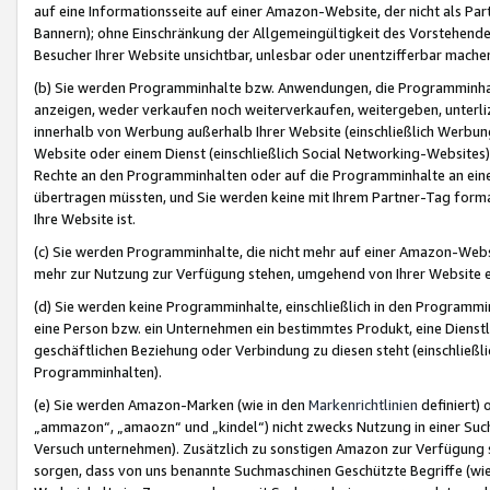
auf eine Informationsseite auf einer Amazon-Website, der nicht als Part
Bannern); ohne Einschränkung der Allgemeingültigkeit des Vorstehende
Besucher Ihrer Website unsichtbar, unlesbar oder unentzifferbar mache
(b) Sie werden Programminhalte bzw. Anwendungen, die Programminhalt
anzeigen, weder verkaufen noch weiterverkaufen, weitergeben, unterli
innerhalb von Werbung außerhalb Ihrer Website (einschließlich Werbun
Website oder einem Dienst (einschließlich Social Networking-Website
Rechte an den Programminhalten oder auf die Programminhalte an eine a
übertragen müssten, und Sie werden keine mit Ihrem Partner-Tag formati
Ihre Website ist.
(c) Sie werden Programminhalte, die nicht mehr auf einer Amazon-Websit
mehr zur Nutzung zur Verfügung stehen, umgehend von Ihrer Website e
(d) Sie werden keine Programminhalte, einschließlich in den Programmin
eine Person bzw. ein Unternehmen ein bestimmtes Produkt, eine Dienstle
geschäftlichen Beziehung oder Verbindung zu diesen steht (einschließli
Programminhalten).
(e) Sie werden Amazon-Marken (wie in den
Markenrichtlinien
definiert) 
„ammazon“, „amaozn“ und „kindel“) nicht zwecks Nutzung in einer Suc
Versuch unternehmen). Zusätzlich zu sonstigen Amazon zur Verfügung 
sorgen, dass von uns benannte Suchmaschinen Geschützte Begriffe (wie 