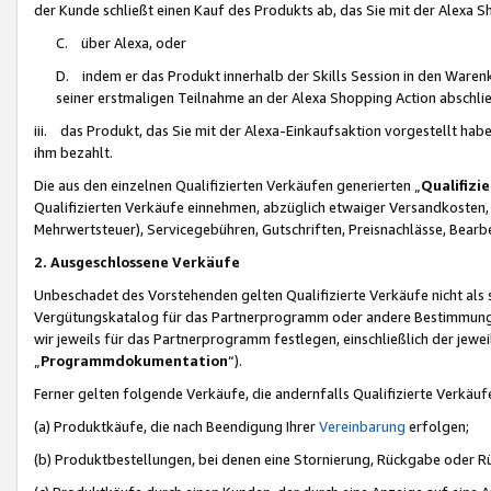
der Kunde schließt einen Kauf des Produkts ab, das Sie mit der Alexa 
C. über Alexa, oder
D. indem er das Produkt innerhalb der Skills Session in den Waren
seiner erstmaligen Teilnahme an der Alexa Shopping Action abschlie
iii. das Produkt, das Sie mit der Alexa-Einkaufsaktion vorgestellt ha
ihm bezahlt.
Die aus den einzelnen Qualifizierten Verkäufen generierten „
Qualifizi
Qualifizierten Verkäufe einnehmen, abzüglich etwaiger Versandkosten
Mehrwertsteuer), Servicegebühren, Gutschriften, Preisnachlässe, Bear
2. Ausgeschlossene Verkäufe
Unbeschadet des Vorstehenden gelten Qualifizierte Verkäufe nicht als
Vergütungskatalog für das Partnerprogramm oder andere Bestimmungen,
wir jeweils für das Partnerprogramm festlegen, einschließlich der jewe
„
Programmdokumentation
“).
Ferner gelten folgende Verkäufe, die andernfalls Qualifizierte Verkä
(a) Produktkäufe, die nach Beendigung Ihrer
Vereinbarung
erfolgen;
(b) Produktbestellungen, bei denen eine Stornierung, Rückgabe oder R