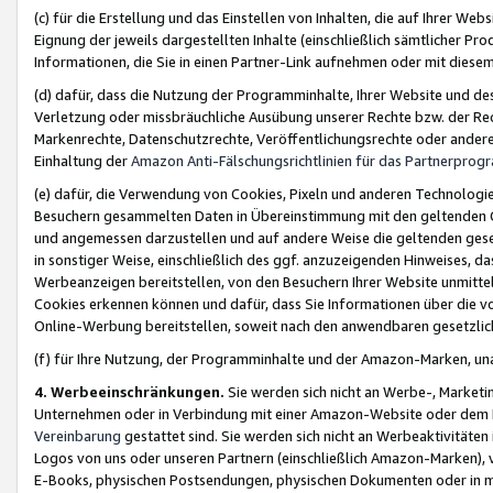
(c) für die Erstellung und das Einstellen von Inhalten, die auf Ihrer We
Eignung der jeweils dargestellten Inhalte (einschließlich sämtlicher 
Informationen, die Sie in einen Partner-Link aufnehmen oder mit diese
(d) dafür, dass die Nutzung der Programminhalte, Ihrer Website und des 
Verletzung oder missbräuchliche Ausübung unserer Rechte bzw. der Recht
Markenrechte, Datenschutzrechte, Veröffentlichungsrechte oder anderer
Einhaltung der
Amazon Anti-Fälschungsrichtlinien für das Partnerpro
(e) dafür, die Verwendung von Cookies, Pixeln und anderen Technologien
Besuchern gesammelten Daten in Übereinstimmung mit den geltenden Ge
und angemessen darzustellen und auf andere Weise die geltenden geset
in sonstiger Weise, einschließlich des ggf. anzuzeigenden Hinweises, d
Werbeanzeigen bereitstellen, von den Besuchern Ihrer Website unmitte
Cookies erkennen können und dafür, dass Sie Informationen über die v
Online-Werbung bereitstellen, soweit nach den anwendbaren gesetzlic
(f) für Ihre Nutzung, der Programminhalte und der Amazon-Marken, u
4. Werbeeinschränkungen.
Sie werden sich nicht an Werbe-, Market
Unternehmen oder in Verbindung mit einer Amazon-Website oder dem Pa
Vereinbarung
gestattet sind. Sie werden sich nicht an Werbeaktivitäten
Logos von uns oder unseren Partnern (einschließlich Amazon-Marken), 
E-Books, physischen Postsendungen, physischen Dokumenten oder in 