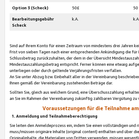
Option 3 (Scheck)
50£
50
Bearbeitungsgebühr
k.A.
k.A
Scheck
Sind auf Ihrem Konto für einen Zeitraum von mindestens drei Jahren kein
Frist von sieben Tagen nach einer entsprechenden Ankündigung die für
Schlussbetrag zurückzuhalten, der dem in der Übersicht Mindestausz
Mindestauszahlungsbetrag entspricht. Ferner können eine etwaig aufg
unterliegen oder durch geltende Verjährungsfristen verfallen.
An Sie unter Abzug bzw. Einbehalt aller in der Vereinbarung beschrieb
Ihnen gemäß der Vereinbarung zustehenden Beträge dar.
Sollten Sie, gleich aus welchem Grund, eine Überschusszahlung erhalte
an Sie im Rahmen der Vereinbarung zukünftig zahlbaren Vergütung zu 
Voraussetzungen für die Teilnahme a
1. Anmeldung und Teilnahmeberechtigung
Sie leiten den Anmeldeprozess ein, indem Sie einen vollständigen und 
muss/müssen originäre Inhalte (original content) enthalten und über d
Originalinhalte, die Materialien von Dritten verwenden, müssen wese