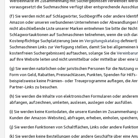
Werbeinhalte im Zusammenhang mit Suchergebnissen verwendet werden,
vorausgesetzt die Suchmaschine verfügt über entsprechende Ausschlu
(f) Sie werden nicht auf Schlagwörter, Suchbegriffe oder andere Ident
Amazon oder unseren verbundenen Unternehmen oder Abwandlungen bzw
nicht abschließende Liste unserer Marken entnehmen Sie bitte der Nich
Schlagwortauktionen auf Suchmaschinen teilnehmen, wenn die sich da
Kostenpflichtige Suchplatzierung (wie im
Vergütungskatalog
definiert
Suchmaschinen Links zur Verfügung stellen, damit Sie bei allgemeinen I
kostenfreien Suchergebnissen) auftauchen, solange Sie die
Vereinbaru
auf Ihre Website leiten und nicht unmittelbar oder mittelbar über eine
(g) Sie werden natürlichen oder juristischen Personen für die Nutzung 
Form von Geld, Rabatten, Preisnachlässen, Punkten, Spenden für Hilfs
beispielsweise keine Prämien- oder Treueprogramme auflegen, die Anrei
Partner-Links zu besuchen.
(h) Sie werden die Inhalte von elektronischen Formularen oder anderem M
abfangen, aufzeichnen, umleiten, auslesen, auslegen oder ausfüllen.
(i) Sie werden keine Kontodaten, die unsere Kunden im Zusammenhang 
Kunden der Amazon-Websites), abfragen, erheben, einholen, speichern,
(j) Sie werden Funktionen von Schaltflächen, Links oder andere Funkti
(k) Sie werden keine Bestellungen oder andere Geschäfte über eine Ama