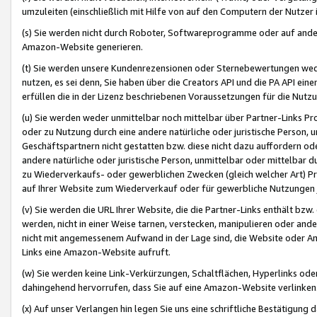
umzuleiten (einschließlich mit Hilfe von auf den Computern der Nutzer i
(s) Sie werden nicht durch Roboter, Softwareprogramme oder auf andere
Amazon-Website generieren.
(t) Sie werden unsere Kundenrezensionen oder Sternebewertungen wed
nutzen, es sei denn, Sie haben über die Creators API und die PA API e
erfüllen die in der Lizenz beschriebenen Voraussetzungen für die Nutzu
(u) Sie werden weder unmittelbar noch mittelbar über Partner-Links P
oder zu Nutzung durch eine andere natürliche oder juristische Person,
Geschäftspartnern nicht gestatten bzw. diese nicht dazu auffordern od
andere natürliche oder juristische Person, unmittelbar oder mittelbar
zu Wiederverkaufs- oder gewerblichen Zwecken (gleich welcher Art) 
auf Ihrer Website zum Wiederverkauf oder für gewerbliche Nutzungen 
(v) Sie werden die URL Ihrer Website, die die Partner-Links enthält b
werden, nicht in einer Weise tarnen, verstecken, manipulieren oder and
nicht mit angemessenem Aufwand in der Lage sind, die Website oder A
Links eine Amazon-Website aufruft.
(w) Sie werden keine Link-Verkürzungen, Schaltflächen, Hyperlinks ode
dahingehend hervorrufen, dass Sie auf eine Amazon-Website verlinken
(x) Auf unser Verlangen hin legen Sie uns eine schriftliche Bestätigung