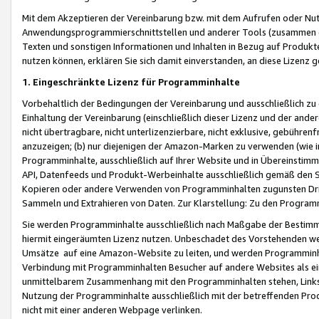
Mit dem Akzeptieren der Vereinbarung bzw. mit dem Aufrufen oder Nutz
Anwendungsprogrammierschnittstellen und anderer Tools (zusammen die
Texten und sonstigen Informationen und Inhalten in Bezug auf Produkte
nutzen können, erklären Sie sich damit einverstanden, an diese Lizenz 
1. Eingeschränkte Lizenz für Programminhalte
Vorbehaltlich der Bedingungen der Vereinbarung und ausschließlich z
Einhaltung der Vereinbarung (einschließlich dieser Lizenz und der ande
nicht übertragbare, nicht unterlizenzierbare, nicht exklusive, gebühren
anzuzeigen; (b) nur diejenigen der Amazon-Marken zu verwenden (wie in 
Programminhalte, ausschließlich auf Ihrer Website und in Übereinstimmu
API, Datenfeeds und Produkt-Werbeinhalte ausschließlich gemäß den Spe
Kopieren oder andere Verwenden von Programminhalten zugunsten Dri
Sammeln und Extrahieren von Daten. Zur Klarstellung: Zu den Program
Sie werden Programminhalte ausschließlich nach Maßgabe der Besti
hiermit eingeräumten Lizenz nutzen. Unbeschadet des Vorstehenden we
Umsätze auf eine Amazon-Website zu leiten, und werden Programminhal
Verbindung mit Programminhalten Besucher auf andere Websites als ein
unmittelbarem Zusammenhang mit den Programminhalten stehen, Links z
Nutzung der Programminhalte ausschließlich mit der betreffenden Pr
nicht mit einer anderen Webpage verlinken.