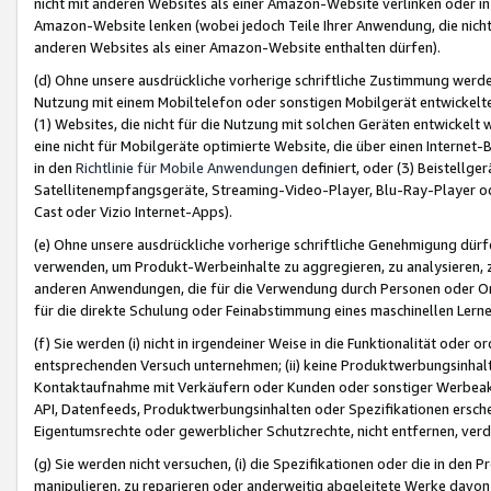
nicht mit anderen Websites als einer Amazon-Website verlinken oder i
Amazon-Website lenken (wobei jedoch Teile Ihrer Anwendung, die nich
anderen Websites als einer Amazon-Website enthalten dürfen).
(d) Ohne unsere ausdrückliche vorherige schriftliche Zustimmung werd
Nutzung mit einem Mobiltelefon oder sonstigen Mobilgerät entwickelt
(1) Websites, die nicht für die Nutzung mit solchen Geräten entwickelt
eine nicht für Mobilgeräte optimierte Website, die über einen Interne
in den
Richtlinie für Mobile Anwendungen
definiert, oder (3) Beistellge
Satellitenempfangsgeräte, Streaming-Video-Player, Blu-Ray-Player ode
Cast oder Vizio Internet-Apps).
(e) Ohne unsere ausdrückliche vorherige schriftliche Genehmigung dürfe
verwenden, um Produkt-Werbeinhalte zu aggregieren, zu analysieren, 
anderen Anwendungen, die für die Verwendung durch Personen oder Or
für die direkte Schulung oder Feinabstimmung eines maschinellen Lern
(f) Sie werden (i) nicht in irgendeiner Weise in die Funktionalität ode
entsprechenden Versuch unternehmen; (ii) keine Produktwerbungsinha
Kontaktaufnahme mit Verkäufern oder Kunden oder sonstiger Werbeaktiv
API, Datenfeeds, Produktwerbungsinhalten oder Spezifikationen erschei
Eigentumsrechte oder gewerblicher Schutzrechte, nicht entfernen, verd
(g) Sie werden nicht versuchen, (i) die Spezifikationen oder die in de
manipulieren, zu reparieren oder anderweitig abgeleitete Werke davon z