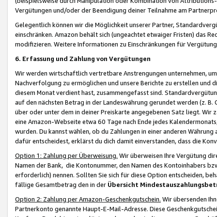
(beispielsweise durch Manipulation oder Kombination von Attributions-
Vergütungen und/oder der Beendigung deiner Teilnahme am Partnerp
Gelegentlich können wir die Möglichkeit unserer Partner, Standardv
einschränken. Amazon behält sich (ungeachtet etwaiger Fristen) das Re
modifizieren. Weitere Informationen zu Einschränkungen für Vergütung
6. Erfassung und Zahlung von Vergütungen
Wir werden wirtschaftlich vertretbare Anstrengungen unternehmen, um 
Nachverfolgung zu ermöglichen und unsere Berichte zu erstellen und di
diesem Monat verdient hast, zusammengefasst sind. Standardvergütung
auf den nächsten Betrag in der Landeswährung gerundet werden (z. B. C
über oder unter dem in deiner Preiskarte angegebenen Satz liegt. Wir
eine Amazon-Webseite etwa 60 Tage nach Ende jedes Kalendermonats, i
wurden. Du kannst wählen, ob du Zahlungen in einer anderen Währung
dafür entscheidest, erklärst du dich damit einverstanden, dass die K
Option 1: Zahlung per Überweisung.
Wir überweisen Ihre Vergütung dir
Namen der Bank, die Kontonummer, den Namen des Kontoinhabers bzw. a
erforderlich) nennen. Sollten Sie sich für diese Option entscheiden, be
fällige Gesamtbetrag den in der
Übersicht Mindestauszahlungsbet
Option 2: Zahlung per Amazon-Geschenkgutschein.
Wir übersenden Ihne
Partnerkonto genannte Haupt-E-Mail-Adresse. Diese Geschenkgutschei