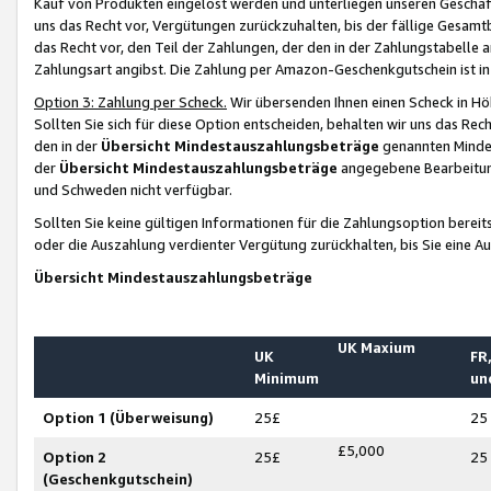
Kauf von Produkten eingelöst werden und unterliegen unseren Geschäf
uns das Recht vor, Vergütungen zurückzuhalten, bis der fällige Gesamt
das Recht vor, den Teil der Zahlungen, der den in der Zahlungstabelle 
Zahlungsart angibst. Die Zahlung per Amazon-Geschenkgutschein ist in
Option 3: Zahlung per Scheck.
Wir übersenden Ihnen einen Scheck in Höh
Sollten Sie sich für diese Option entscheiden, behalten wir uns das Rec
den in der
Übersicht Mindestauszahlungsbeträge
genannten Mindest
der
Übersicht Mindestauszahlungsbeträge
angegebene Bearbeitung
und Schweden nicht verfügbar.
Sollten Sie keine gültigen Informationen für die Zahlungsoption bereit
oder die Auszahlung verdienter Vergütung zurückhalten, bis Sie eine A
Übersicht Mindestauszahlungsbeträge
UK Maxium
UK
FR,
Minimum
un
Option 1 (Überweisung)
25£
25
£5,000
Option 2
25£
25
(Geschenkgutschein)