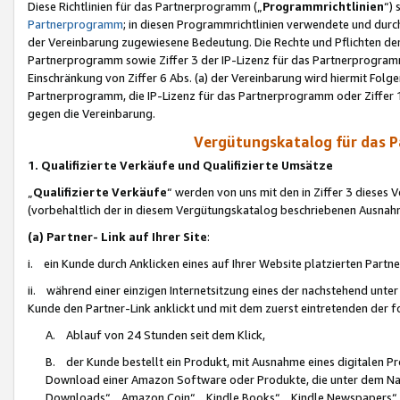
Diese Richtlinien für das Partnerprogramm („
Programmrichtlinien
“)
Partnerprogramm
; in diesen Programmrichtlinien verwendete und durch
der Vereinbarung zugewiesene Bedeutung. Die Rechte und Pflichten de
Partnerprogramm sowie Ziffer 3 der IP-Lizenz für das Partnerprogram
Einschränkung von Ziffer 6 Abs. (a) der Vereinbarung wird hiermit Fol
Partnerprogramm, die IP-Lizenz für das Partnerprogramm oder Ziffer 1
gegen die Vereinbarung.
Vergütungskatalog für das 
1. Qualifizierte Verkäufe und Qualifizierte Umsätze
„
Qualifizierte Verkäufe
“ werden von uns mit den in Ziffer 3 diese
(vorbehaltlich der in diesem Vergütungskatalog beschriebenen Ausnah
(a) Partner- Link auf Ihrer Site
:
i. ein Kunde durch Anklicken eines auf Ihrer Website platzierten Part
ii. während einer einzigen Internetsitzung eines der nachstehend unter (i)
Kunde den Partner-Link anklickt und mit dem zuerst eintretenden der f
A. Ablauf von 24 Stunden seit dem Klick,
B. der Kunde bestellt ein Produkt, mit Ausnahme eines digitalen P
Download einer Amazon Software oder Produkte, die unter dem N
Downloads“, „Amazon Coin“, „Kindle Books“, „Kindle Newspapers“, „