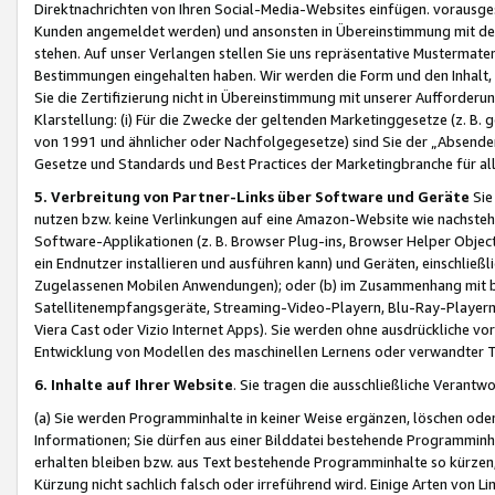
Direktnachrichten von Ihren Social-Media-Websites einfügen. vorausg
Kunden angemeldet werden) und ansonsten in Übereinstimmung mit der
stehen. Auf unser Verlangen stellen Sie uns repräsentative Mustermater
Bestimmungen eingehalten haben. Wir werden die Form und den Inhalt, di
Sie die Zertifizierung nicht in Übereinstimmung mit unserer Aufforderu
Klarstellung: (i) Für die Zwecke der geltenden Marketinggesetze (z. 
von 1991 und ähnlicher oder Nachfolgegesetze) sind Sie der „Absender“ j
Gesetze und Standards und Best Practices der Marketingbranche für 
5. Verbreitung von Partner-Links über Software und Geräte
Sie
nutzen bzw. keine Verlinkungen auf eine Amazon-Website wie nachsteh
Software-Applikationen (z. B. Browser Plug-ins, Browser Helper Objec
ein Endnutzer installieren und ausführen kann) und Geräten, einschlie
Zugelassenen Mobilen Anwendungen); oder (b) im Zusammenhang mit bzw.
Satellitenempfangsgeräte, Streaming-Video-Playern, Blu-Ray-Playern 
Viera Cast oder Vizio Internet Apps). Sie werden ohne ausdrückliche v
Entwicklung von Modellen des maschinellen Lernens oder verwandter 
6. Inhalte auf Ihrer Website
. Sie tragen die ausschließliche Verantwo
(a) Sie werden Programminhalte in keiner Weise ergänzen, löschen oder
Informationen; Sie dürfen aus einer Bilddatei bestehende Programminhal
erhalten bleiben bzw. aus Text bestehende Programminhalte so kürzen, 
Kürzung nicht sachlich falsch oder irreführend wird. Einige Arten von L