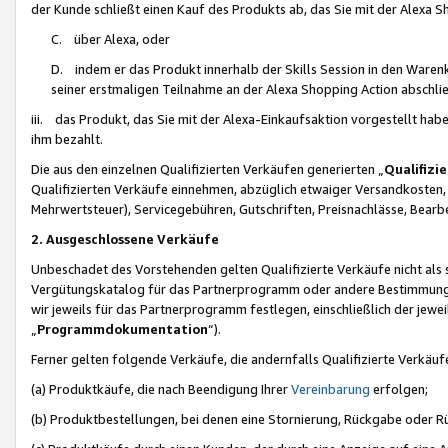
der Kunde schließt einen Kauf des Produkts ab, das Sie mit der Alexa 
C. über Alexa, oder
D. indem er das Produkt innerhalb der Skills Session in den Waren
seiner erstmaligen Teilnahme an der Alexa Shopping Action abschlie
iii. das Produkt, das Sie mit der Alexa-Einkaufsaktion vorgestellt ha
ihm bezahlt.
Die aus den einzelnen Qualifizierten Verkäufen generierten „
Qualifizi
Qualifizierten Verkäufe einnehmen, abzüglich etwaiger Versandkosten
Mehrwertsteuer), Servicegebühren, Gutschriften, Preisnachlässe, Bear
2. Ausgeschlossene Verkäufe
Unbeschadet des Vorstehenden gelten Qualifizierte Verkäufe nicht als
Vergütungskatalog für das Partnerprogramm oder andere Bestimmungen,
wir jeweils für das Partnerprogramm festlegen, einschließlich der jewe
„
Programmdokumentation
“).
Ferner gelten folgende Verkäufe, die andernfalls Qualifizierte Verkä
(a) Produktkäufe, die nach Beendigung Ihrer
Vereinbarung
erfolgen;
(b) Produktbestellungen, bei denen eine Stornierung, Rückgabe oder R