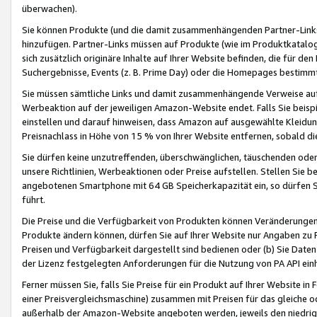
überwachen).
Sie können Produkte (und die damit zusammenhängenden Partner-Links)
hinzufügen. Partner-Links müssen auf Produkte (wie im Produktkatalog de
sich zusätzlich originäre Inhalte auf Ihrer Website befinden, die für 
Suchergebnisse, Events (z. B. Prime Day) oder die Homepages bestimmte
Sie müssen sämtliche Links und damit zusammenhängende Verweise auf z
Werbeaktion auf der jeweiligen Amazon-Website endet. Falls Sie beisp
einstellen und darauf hinweisen, dass Amazon auf ausgewählte Kleidun
Preisnachlass in Höhe von 15 % von Ihrer Website entfernen, sobald di
Sie dürfen keine unzutreffenden, überschwänglichen, täuschenden od
unsere Richtlinien, Werbeaktionen oder Preise aufstellen. Stellen Sie 
angebotenen Smartphone mit 64 GB Speicherkapazität ein, so dürfen S
führt.
Die Preise und die Verfügbarkeit von Produkten können Veränderungen 
Produkte ändern können, dürfen Sie auf Ihrer Website nur Angaben zu P
Preisen und Verfügbarkeit dargestellt sind bedienen oder (b) Sie Daten
der Lizenz festgelegten Anforderungen für die Nutzung von PA API einh
Ferner müssen Sie, falls Sie Preise für ein Produkt auf Ihrer Website in 
einer Preisvergleichsmaschine) zusammen mit Preisen für das gleiche o
außerhalb der Amazon-Website angeboten werden, jeweils den niedrigst