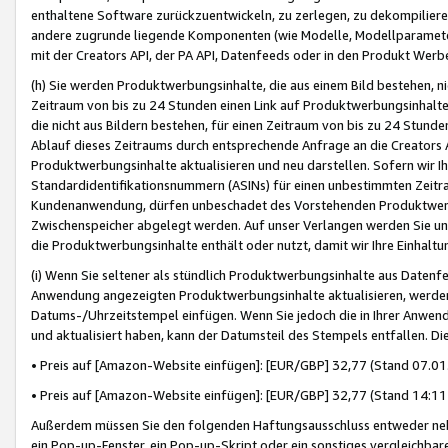
enthaltene Software zurückzuentwickeln, zu zerlegen, zu dekompilier
andere zugrunde liegende Komponenten (wie Modelle, Modellparameter
mit der Creators API, der PA API, Datenfeeds oder in den Produkt Werb
(h) Sie werden Produktwerbungsinhalte, die aus einem Bild bestehen, ni
Zeitraum von bis zu 24 Stunden einen Link auf Produktwerbungsinhalte
die nicht aus Bildern bestehen, für einen Zeitraum von bis zu 24 Stund
Ablauf dieses Zeitraums durch entsprechende Anfrage an die Creators 
Produktwerbungsinhalte aktualisieren und neu darstellen. Sofern wir Ih
Standardidentifikationsnummern (ASINs) für einen unbestimmten Zeitra
Kundenanwendung, dürfen unbeschadet des Vorstehenden Produktwerbu
Zwischenspeicher abgelegt werden. Auf unser Verlangen werden Sie un
die Produktwerbungsinhalte enthält oder nutzt, damit wir Ihre Einhalt
(i) Wenn Sie seltener als stündlich Produktwerbungsinhalte aus Datenfe
Anwendung angezeigten Produktwerbungsinhalte aktualisieren, werden 
Datums-/Uhrzeitstempel einfügen. Wenn Sie jedoch die in Ihrer Anwe
und aktualisiert haben, kann der Datumsteil des Stempels entfallen. Dies
• Preis auf [Amazon-Website einfügen]: [EUR/GBP] 32,77 (Stand 07.01.
• Preis auf [Amazon-Website einfügen]: [EUR/GBP] 32,77 (Stand 14:11 
Außerdem müssen Sie den folgenden Haftungsausschluss entweder neb
ein Pop-up-Fenster, ein Pop-up-Skript oder ein sonstiges vergleichba