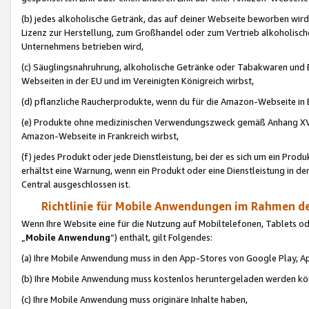
(b) jedes alkoholische Getränk, das auf deiner Webseite beworben wird
Lizenz zur Herstellung, zum Großhandel oder zum Vertrieb alkoholisch
Unternehmens betrieben wird,
(c) Säuglingsnahruhrung, alkoholische Getränke oder Tabakwaren und E
Webseiten in der EU und im Vereinigten Königreich wirbst,
(d) pflanzliche Raucherprodukte, wenn du für die Amazon-Webseite in B
(e) Produkte ohne medizinischen Verwendungszweck gemäß Anhang XVI 
Amazon-Webseite in Frankreich wirbst,
(f) jedes Produkt oder jede Dienstleistung, bei der es sich um ein Prod
erhältst eine Warnung, wenn ein Produkt oder eine Dienstleistung in de
Central ausgeschlossen ist.
Richtlinie für Mobile Anwendungen im Rahmen de
Wenn Ihre Website eine für die Nutzung auf Mobiltelefonen, Tablets 
„
Mobile Anwendung
“) enthält, gilt Folgendes:
(a) Ihre Mobile Anwendung muss in den App-Stores von Google Play, A
(b) Ihre Mobile Anwendung muss kostenlos heruntergeladen werden könn
(c) Ihre Mobile Anwendung muss originäre Inhalte haben,