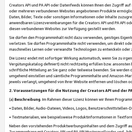
Creators API und PA API oder Datenfeeds können Ihnen den Zugriff auf D
oder mehreren verbundenen Websites angebotenen Produkte ermögliche
Daten, Bilder, Texte oder sonstigen Informationen oder Inhalte zuzugre
anwendbaren Lizenzvereinbarungen für die Creators API und PA API od
diesen verbundenen Websites zur Verfügung gestellt werden.
Sie dürfen den Programminhalt nicht dazu verwenden, geistiges Eigent
verletzen. Sie dürfen Programminhalte nicht verwenden, um direkt ode
maschinelles Lernen oder verwandte Technologien zu entwickeln oder zu
Die Lizenz endet mit sofortiger Wirkung automatisch, wenn Sie zu irg
Vergütungskatalog definiert) nicht rechtzeitig erfüllen bzw. ansonsten
schriftliche Mitteilung an Sie ganz oder teilweise beenden. Sie werden
umgehend einstellen und sämtliche Programminhalte und Amazon-Marke
jeweils verlangt, umgehend von Ihrer Website entfernen und löschen od
2. Voraussetzungen für die Nutzung der Creators API und der P
(a)
Beschreibung
. Im Rahmen dieser Lizenz können wir Ihnen Programmi
• Daten, Bilder, Audio-Dateien, Videos, Logos, Benutzerschnittstellen-
• Textmaterialien, wie beispielsweise Produktinformationen in Textfor
Neben den vorstehenden Produktwerbungsinhalten und dem Zugriff auf 
Zusammenhang mit Creators API und PA API Musterquellcodes und -bibli