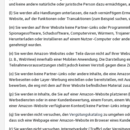
und keine andere natürliche oder juristische Person dazu ermächtigen, a
(l) Sie werden alle Handlungen unterlassen, die nach vernünftigem Erme
Website, auf der Funktionen oder Transaktionen (zum Beispiel suchen, s
(m) Sie werden auf Ihrer Website keine Partner-Links oder Programmin
Spionagesoftware, Schadsoftware, Computerviren, Würmern, Trojaner
Herunterladen oder Installieren auf einem Nutzer-Computer oder ande
genehmigt wurden.
(n) Sie werden Amazon-Websites oder Teile davon nicht auf Ihrer Websi
(z. B., WebView) innerhalb einer Mobilen Anwendung. Die Darstellung ein
Teilnahmevoraussetzungen stellt jedoch keinen Verstoß gegen diese Zif
(o) Sie werden keine Partner-Links oder andere Inhalte, die eine Am
Werbeseiten oder Layer-Werbung einstellen oder bereitstellen, mit Au
bewerben, die eng mit dem auf Ihrer Website befindlichen Material z
(p) Sie werden in Inhalte, die Sie auf einer Amazon-Website platzier
Werbediensten oder in einer Kundenbewertung, einem Forum, einem Wun
einer Amazon-Website verfügbaren Kontext) keine Partner-Links integr
(q) Sie werden nicht versuchen, den
Vergütungskatalog
zu umgehen oder
dass sich eine Webpage einer Amazon-Website im Browser eines Kunden 
(r) Sie werden nicht versuchen, Internetverkehr (Traffic) oder Vergü