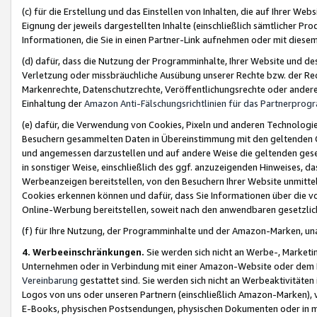
(c) für die Erstellung und das Einstellen von Inhalten, die auf Ihrer We
Eignung der jeweils dargestellten Inhalte (einschließlich sämtlicher 
Informationen, die Sie in einen Partner-Link aufnehmen oder mit diese
(d) dafür, dass die Nutzung der Programminhalte, Ihrer Website und des 
Verletzung oder missbräuchliche Ausübung unserer Rechte bzw. der Recht
Markenrechte, Datenschutzrechte, Veröffentlichungsrechte oder anderer
Einhaltung der
Amazon Anti-Fälschungsrichtlinien für das Partnerpro
(e) dafür, die Verwendung von Cookies, Pixeln und anderen Technologien
Besuchern gesammelten Daten in Übereinstimmung mit den geltenden Ge
und angemessen darzustellen und auf andere Weise die geltenden geset
in sonstiger Weise, einschließlich des ggf. anzuzeigenden Hinweises, d
Werbeanzeigen bereitstellen, von den Besuchern Ihrer Website unmitte
Cookies erkennen können und dafür, dass Sie Informationen über die v
Online-Werbung bereitstellen, soweit nach den anwendbaren gesetzlic
(f) für Ihre Nutzung, der Programminhalte und der Amazon-Marken, u
4. Werbeeinschränkungen.
Sie werden sich nicht an Werbe-, Market
Unternehmen oder in Verbindung mit einer Amazon-Website oder dem Pa
Vereinbarung
gestattet sind. Sie werden sich nicht an Werbeaktivitäten
Logos von uns oder unseren Partnern (einschließlich Amazon-Marken), 
E-Books, physischen Postsendungen, physischen Dokumenten oder in 