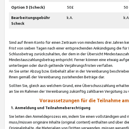
Option 3 (Scheck)
50£
50
Bearbeitungsgebühr
k.A.
k.A
Scheck
Sind auf Ihrem Konto für einen Zeitraum von mindestens drei Jahren kein
Frist von sieben Tagen nach einer entsprechenden Ankündigung die für
Schlussbetrag zurückzuhalten, der dem in der Übersicht Mindestausz
Mindestauszahlungsbetrag entspricht. Ferner können eine etwaig aufg
unterliegen oder durch geltende Verjährungsfristen verfallen.
An Sie unter Abzug bzw. Einbehalt aller in der Vereinbarung beschrieb
Ihnen gemäß der Vereinbarung zustehenden Beträge dar.
Sollten Sie, gleich aus welchem Grund, eine Überschusszahlung erhalte
an Sie im Rahmen der Vereinbarung zukünftig zahlbaren Vergütung zu 
Voraussetzungen für die Teilnahme a
1. Anmeldung und Teilnahmeberechtigung
Sie leiten den Anmeldeprozess ein, indem Sie einen vollständigen und 
muss/müssen originäre Inhalte (original content) enthalten und über d
Originalinhalte, die Materialien von Dritten verwenden, müssen wese