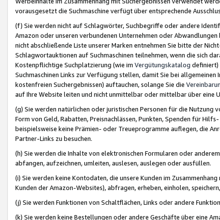
Werbeinhalte im Zusammenhang mit Suchergebnissen verwendet werden,
vorausgesetzt die Suchmaschine verfügt über entsprechende Ausschlu
(f) Sie werden nicht auf Schlagwörter, Suchbegriffe oder andere Ident
Amazon oder unseren verbundenen Unternehmen oder Abwandlungen bzw
nicht abschließende Liste unserer Marken entnehmen Sie bitte der Nich
Schlagwortauktionen auf Suchmaschinen teilnehmen, wenn die sich da
Kostenpflichtige Suchplatzierung (wie im
Vergütungskatalog
definiert
Suchmaschinen Links zur Verfügung stellen, damit Sie bei allgemeinen I
kostenfreien Suchergebnissen) auftauchen, solange Sie die
Vereinbaru
auf Ihre Website leiten und nicht unmittelbar oder mittelbar über eine
(g) Sie werden natürlichen oder juristischen Personen für die Nutzung 
Form von Geld, Rabatten, Preisnachlässen, Punkten, Spenden für Hilfs
beispielsweise keine Prämien- oder Treueprogramme auflegen, die Anrei
Partner-Links zu besuchen.
(h) Sie werden die Inhalte von elektronischen Formularen oder anderem M
abfangen, aufzeichnen, umleiten, auslesen, auslegen oder ausfüllen.
(i) Sie werden keine Kontodaten, die unsere Kunden im Zusammenhang 
Kunden der Amazon-Websites), abfragen, erheben, einholen, speichern,
(j) Sie werden Funktionen von Schaltflächen, Links oder andere Funkti
(k) Sie werden keine Bestellungen oder andere Geschäfte über eine Ama