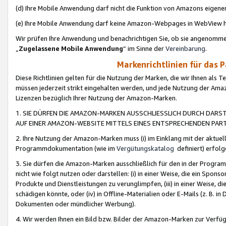
(d) Ihre Mobile Anwendung darf nicht die Funktion von Amazons eige
(e) Ihre Mobile Anwendung darf keine Amazon-Webpages in WebView 
Wir prüfen Ihre Anwendung und benachrichtigen Sie, ob sie angenomm
„
Zugelassene Mobile Anwendung
“ im Sinne der
Vereinbarung
.
Markenrichtlinien für das 
Diese Richtlinien gelten für die Nutzung der Marken, die wir Ihnen als 
müssen jederzeit strikt eingehalten werden, und jede Nutzung der Ama
Lizenzen bezüglich Ihrer Nutzung der Amazon-Marken.
1. SIE DÜRFEN DIE AMAZON-MARKEN AUSSCHLIESSLICH DURCH DARS
AUF EINER AMAZON-WEBSITE MITTELS EINES ENTSPRECHENDEN PART
2. Ihre Nutzung der Amazon-Marken muss (i) im Einklang mit der aktuells
Programmdokumentation (wie im
Vergütungskatalog
definiert) erfolg
3. Sie dürfen die Amazon-Marken ausschließlich für den in der Progr
nicht wie folgt nutzen oder darstellen: (i) in einer Weise, die ein Spo
Produkte und Dienstleistungen zu verunglimpfen, (iii) in einer Weise
schädigen könnte, oder (iv) in Offline-Materialien oder E-Mails (z. B.
Dokumenten oder mündlicher Werbung).
4. Wir werden Ihnen ein Bild bzw. Bilder der Amazon-Marken zur Verfüg