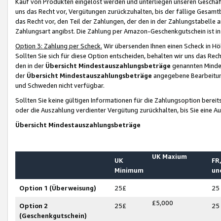
Kauf von Produkten eingelöst werden und unterliegen unseren Geschäf
uns das Recht vor, Vergütungen zurückzuhalten, bis der fällige Gesamt
das Recht vor, den Teil der Zahlungen, der den in der Zahlungstabelle 
Zahlungsart angibst. Die Zahlung per Amazon-Geschenkgutschein ist in
Option 3: Zahlung per Scheck.
Wir übersenden Ihnen einen Scheck in Höh
Sollten Sie sich für diese Option entscheiden, behalten wir uns das Rec
den in der
Übersicht Mindestauszahlungsbeträge
genannten Mindest
der
Übersicht Mindestauszahlungsbeträge
angegebene Bearbeitung
und Schweden nicht verfügbar.
Sollten Sie keine gültigen Informationen für die Zahlungsoption bereit
oder die Auszahlung verdienter Vergütung zurückhalten, bis Sie eine A
Übersicht Mindestauszahlungsbeträge
UK Maxium
UK
FR,
Minimum
un
Option 1 (Überweisung)
25£
25
£5,000
Option 2
25£
25
(Geschenkgutschein)