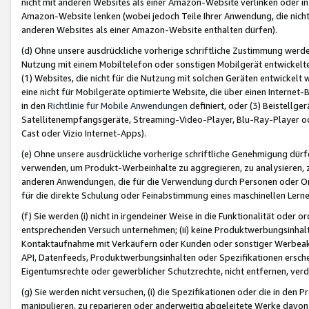
nicht mit anderen Websites als einer Amazon-Website verlinken oder i
Amazon-Website lenken (wobei jedoch Teile Ihrer Anwendung, die nich
anderen Websites als einer Amazon-Website enthalten dürfen).
(d) Ohne unsere ausdrückliche vorherige schriftliche Zustimmung werd
Nutzung mit einem Mobiltelefon oder sonstigen Mobilgerät entwickelt
(1) Websites, die nicht für die Nutzung mit solchen Geräten entwickelt
eine nicht für Mobilgeräte optimierte Website, die über einen Interne
in den
Richtlinie für Mobile Anwendungen
definiert, oder (3) Beistellge
Satellitenempfangsgeräte, Streaming-Video-Player, Blu-Ray-Player ode
Cast oder Vizio Internet-Apps).
(e) Ohne unsere ausdrückliche vorherige schriftliche Genehmigung dürfe
verwenden, um Produkt-Werbeinhalte zu aggregieren, zu analysieren, 
anderen Anwendungen, die für die Verwendung durch Personen oder Or
für die direkte Schulung oder Feinabstimmung eines maschinellen Lern
(f) Sie werden (i) nicht in irgendeiner Weise in die Funktionalität ode
entsprechenden Versuch unternehmen; (ii) keine Produktwerbungsinha
Kontaktaufnahme mit Verkäufern oder Kunden oder sonstiger Werbeaktiv
API, Datenfeeds, Produktwerbungsinhalten oder Spezifikationen erschei
Eigentumsrechte oder gewerblicher Schutzrechte, nicht entfernen, verd
(g) Sie werden nicht versuchen, (i) die Spezifikationen oder die in de
manipulieren, zu reparieren oder anderweitig abgeleitete Werke davon z