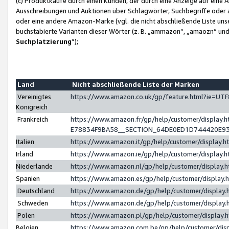
(c) Produktkäufe durch einen Kunden, der durch eine Anzeige auf eine 
Ausschreibungen und Auktionen über Schlagwörter, Suchbegriffe oder 
oder eine andere Amazon-Marke (vgl. die nicht abschließende Liste un
buchstabierte Varianten dieser Wörter (z. B. „ammazon“, „amaozn“ und „
Suchplatzierung
”);
Land
Nicht abschließende Liste der Marken
Vereinigtes
https://www.amazon.co.uk/gp/feature.html?ie=U
Königreich
Frankreich
https://www.amazon.fr/gp/help/customer/displa
E78834F9BA58__SECTION_64DE0ED1D744420E9
Italien
https://www.amazon.it/gp/help/customer/display
Irland
https://www.amazon.ie/gp/help/customer/displa
Niederlande
https://www.amazon.nl/gp/help/customer/display
Spanien
https://www.amazon.es/gp/help/customer/display
Deutschland
https://www.amazon.de/gp/help/customer/displa
Schweden
https://www.amazon.de/gp/help/customer/displa
Polen
https://www.amazon.pl/gp/help/customer/display
Belgien
https://www.amazon.com.be/gp/help/customer/d