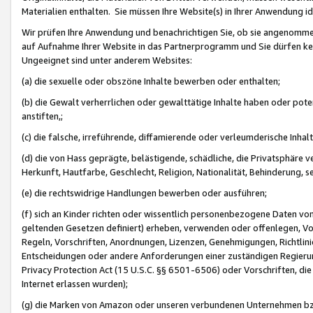
Materialien enthalten. Sie müssen Ihre Website(s) in Ihrer Anwendung ide
Wir prüfen Ihre Anwendung und benachrichtigen Sie, ob sie angenommen
auf Aufnahme Ihrer Website in das Partnerprogramm und Sie dürfen kei
Ungeeignet sind unter anderem Websites:
(a) die sexuelle oder obszöne Inhalte bewerben oder enthalten;
(b) die Gewalt verherrlichen oder gewalttätige Inhalte haben oder pot
anstiften,;
(c) die falsche, irreführende, diffamierende oder verleumderische Inha
(d) die von Hass geprägte, belästigende, schädliche, die Privatsphäre v
Herkunft, Hautfarbe, Geschlecht, Religion, Nationalität, Behinderung, 
(e) die rechtswidrige Handlungen bewerben oder ausführen;
(f) sich an Kinder richten oder wissentlich personenbezogene Daten vo
geltenden Gesetzen definiert) erheben, verwenden oder offenlegen, Vo
Regeln, Vorschriften, Anordnungen, Lizenzen, Genehmigungen, Richtlini
Entscheidungen oder andere Anforderungen einer zuständigen Regierung
Privacy Protection Act (15 U.S.C. §§ 6501-6506) oder Vorschriften, di
Internet erlassen wurden);
(g) die Marken von Amazon oder unseren verbundenen Unternehmen b