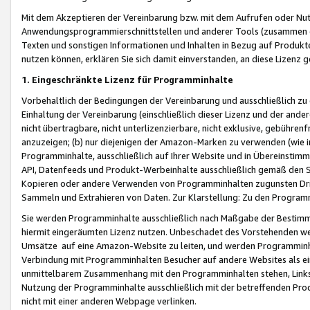
Mit dem Akzeptieren der Vereinbarung bzw. mit dem Aufrufen oder Nutz
Anwendungsprogrammierschnittstellen und anderer Tools (zusammen die
Texten und sonstigen Informationen und Inhalten in Bezug auf Produkte
nutzen können, erklären Sie sich damit einverstanden, an diese Lizenz 
1. Eingeschränkte Lizenz für Programminhalte
Vorbehaltlich der Bedingungen der Vereinbarung und ausschließlich z
Einhaltung der Vereinbarung (einschließlich dieser Lizenz und der ande
nicht übertragbare, nicht unterlizenzierbare, nicht exklusive, gebühren
anzuzeigen; (b) nur diejenigen der Amazon-Marken zu verwenden (wie in 
Programminhalte, ausschließlich auf Ihrer Website und in Übereinstimmu
API, Datenfeeds und Produkt-Werbeinhalte ausschließlich gemäß den Spe
Kopieren oder andere Verwenden von Programminhalten zugunsten Dri
Sammeln und Extrahieren von Daten. Zur Klarstellung: Zu den Program
Sie werden Programminhalte ausschließlich nach Maßgabe der Besti
hiermit eingeräumten Lizenz nutzen. Unbeschadet des Vorstehenden we
Umsätze auf eine Amazon-Website zu leiten, und werden Programminhal
Verbindung mit Programminhalten Besucher auf andere Websites als ein
unmittelbarem Zusammenhang mit den Programminhalten stehen, Links z
Nutzung der Programminhalte ausschließlich mit der betreffenden Pr
nicht mit einer anderen Webpage verlinken.