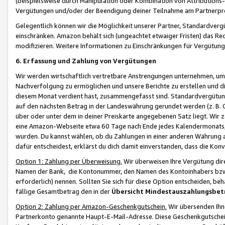
(beispielsweise durch Manipulation oder Kombination von Attributions-
Vergütungen und/oder der Beendigung deiner Teilnahme am Partnerp
Gelegentlich können wir die Möglichkeit unserer Partner, Standardv
einschränken. Amazon behält sich (ungeachtet etwaiger Fristen) das Re
modifizieren. Weitere Informationen zu Einschränkungen für Vergütung
6. Erfassung und Zahlung von Vergütungen
Wir werden wirtschaftlich vertretbare Anstrengungen unternehmen, um 
Nachverfolgung zu ermöglichen und unsere Berichte zu erstellen und di
diesem Monat verdient hast, zusammengefasst sind. Standardvergütung
auf den nächsten Betrag in der Landeswährung gerundet werden (z. B. C
über oder unter dem in deiner Preiskarte angegebenen Satz liegt. Wir
eine Amazon-Webseite etwa 60 Tage nach Ende jedes Kalendermonats, i
wurden. Du kannst wählen, ob du Zahlungen in einer anderen Währung
dafür entscheidest, erklärst du dich damit einverstanden, dass die K
Option 1: Zahlung per Überweisung.
Wir überweisen Ihre Vergütung dir
Namen der Bank, die Kontonummer, den Namen des Kontoinhabers bzw. a
erforderlich) nennen. Sollten Sie sich für diese Option entscheiden, be
fällige Gesamtbetrag den in der
Übersicht Mindestauszahlungsbet
Option 2: Zahlung per Amazon-Geschenkgutschein.
Wir übersenden Ihne
Partnerkonto genannte Haupt-E-Mail-Adresse. Diese Geschenkgutschei