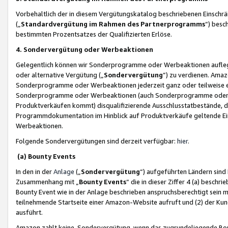
Vorbehaltlich der in diesem Vergütungskatalog beschriebenen Einschr
(„
Standardvergütung im Rahmen des Partnerprogramms
“) besc
bestimmten Prozentsatzes der Qualifizierten Erlöse.
4. Sondervergütung oder Werbeaktionen
Gelegentlich können wir Sonderprogramme oder Werbeaktionen auflegen,
oder alternative Vergütung („
Sondervergütung
”) zu verdienen. Amazo
Sonderprogramme oder Werbeaktionen jederzeit ganz oder teilweise einz
Sonderprogramme oder Werbeaktionen (auch Sonderprogramme oder We
Produktverkäufen kommt) disqualifizierende Ausschlusstatbestände, di
Programmdokumentation im Hinblick auf Produktverkäufe geltende E
Werbeaktionen.
Folgende Sondervergütungen sind derzeit verfügbar:
hier
.
(a) Bounty Events
In den in der
Anlage
(„
Sondervergütung
“) aufgeführten Ländern sind
Zusammenhang mit „
Bounty Events
“ die in dieser Ziffer 4 (a) besch
Bounty Event wie in der Anlage beschrieben anspruchsberechtigt sein mu
teilnehmende Startseite einer Amazon-Website aufruft und (2) der Kun
ausführt.
Amazon zahlt keine Sondervergütung, wenn das zugrundeliegende Boun