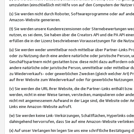
umzuleiten (einschließlich mit Hilfe von auf den Computern der Nutzer i
(s) Sie werden nicht durch Roboter, Softwareprogramme oder auf andere
Amazon-Website generieren.
(t) Sie werden unsere Kundenrezensionen oder Sternebewertungen wed
nutzen, es sei denn, Sie haben über die Creators API und die PA API e
erfüllen die in der Lizenz beschriebenen Voraussetzungen für die Nutzu
(u) Sie werden weder unmittelbar noch mittelbar über Partner-Links P
oder zu Nutzung durch eine andere natürliche oder juristische Person,
Geschäftspartnern nicht gestatten bzw. diese nicht dazu auffordern od
andere natürliche oder juristische Person, unmittelbar oder mittelbar
zu Wiederverkaufs- oder gewerblichen Zwecken (gleich welcher Art) 
auf Ihrer Website zum Wiederverkauf oder für gewerbliche Nutzungen 
(v) Sie werden die URL Ihrer Website, die die Partner-Links enthält b
werden, nicht in einer Weise tarnen, verstecken, manipulieren oder and
nicht mit angemessenem Aufwand in der Lage sind, die Website oder A
Links eine Amazon-Website aufruft.
(w) Sie werden keine Link-Verkürzungen, Schaltflächen, Hyperlinks ode
dahingehend hervorrufen, dass Sie auf eine Amazon-Website verlinken
(x) Auf unser Verlangen hin legen Sie uns eine schriftliche Bestätigung