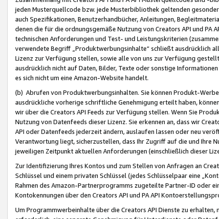
jeden Musterquellcode bzw. jede Musterbibliothek geltenden gesonder
auch Spezifikationen, Benutzerhandbücher, Anleitungen, Begleitmaterial
denen die für die ordnungsgemäße Nutzung von Creators API und PA A
technischen Anforderungen und Test- und Leistungskriterien (zusammen
verwendete Begriff „Produktwerbungsinhalte“ schließt ausdrücklich al
Lizenz zur Verfügung stellen, sowie alle von uns zur Verfügung gestel
ausdrücklich nicht auf Daten, Bilder, Texte oder sonstige Informatione
es sich nicht um eine Amazon-Website handelt.
(b) Abrufen von Produktwerbungsinhalten. Sie können Produkt-Werbein
ausdrückliche vorherige schriftliche Genehmigung erteilt haben, könn
wir über die Creators API Feeds zur Verfügung stellen. Wenn Sie Produk
Nutzung von Datenfeeds dieser Lizenz. Sie erkennen an, dass wir Creat
API oder Datenfeeds jederzeit ändern, auslaufen lassen oder neu veröffe
Verantwortung liegt, sicherzustellen, dass Ihr Zugriff auf die und Ihr
jeweiligen Zeitpunkt aktuellen Anforderungen (einschließlich dieser Liz
Zur Identifizierung Ihres Kontos und zum Stellen von Anfragen an Crea
Schlüssel und einem privaten Schlüssel (jedes Schlüsselpaar eine „Kon
Rahmen des Amazon-Partnerprogramms zugeteilte Partner-ID oder ein
Kontokennungen über den Creators API und PA API Kontoerstellungspro
Um Programmwerbeinhalte über die Creators API Dienste zu erhalten, m