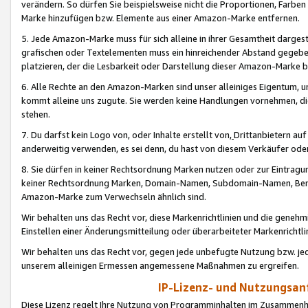
verändern. So dürfen Sie beispielsweise nicht die Proportionen, Farb
Marke hinzufügen bzw. Elemente aus einer Amazon-Marke entfernen.
5. Jede Amazon-Marke muss für sich alleine in ihrer Gesamtheit darge
grafischen oder Textelementen muss ein hinreichender Abstand gegebe
platzieren, der die Lesbarkeit oder Darstellung dieser Amazon-Marke b
6. Alle Rechte an den Amazon-Marken sind unser alleiniges Eigentum, 
kommt alleine uns zugute. Sie werden keine Handlungen vornehmen, 
stehen.
7. Du darfst kein Logo von, oder Inhalte erstellt von,
Drittanbietern au
anderweitig verwenden, es sei denn, du hast von diesem Verkäufer oder
8. Sie dürfen in keiner Rechtsordnung Marken nutzen oder zur Eintragu
keiner Rechtsordnung Marken, Domain-Namen, Subdomain-Namen, Benu
Amazon-Marke zum Verwechseln ähnlich sind.
Wir behalten uns das Recht vor, diese Markenrichtlinien und die gene
Einstellen einer Änderungsmitteilung oder überarbeiteter Markenricht
Wir behalten uns das Recht vor, gegen jede unbefugte Nutzung bzw. jede 
unserem alleinigen Ermessen angemessene Maßnahmen zu ergreifen.
IP-Lizenz- und Nutzungsan
Diese Lizenz regelt Ihre Nutzung von Programminhalten im Zusammen