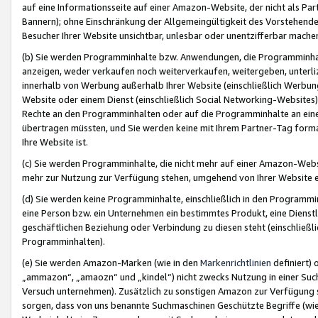
auf eine Informationsseite auf einer Amazon-Website, der nicht als Part
Bannern); ohne Einschränkung der Allgemeingültigkeit des Vorstehende
Besucher Ihrer Website unsichtbar, unlesbar oder unentzifferbar mache
(b) Sie werden Programminhalte bzw. Anwendungen, die Programminhalt
anzeigen, weder verkaufen noch weiterverkaufen, weitergeben, unterli
innerhalb von Werbung außerhalb Ihrer Website (einschließlich Werbun
Website oder einem Dienst (einschließlich Social Networking-Website
Rechte an den Programminhalten oder auf die Programminhalte an eine a
übertragen müssten, und Sie werden keine mit Ihrem Partner-Tag formati
Ihre Website ist.
(c) Sie werden Programminhalte, die nicht mehr auf einer Amazon-Websit
mehr zur Nutzung zur Verfügung stehen, umgehend von Ihrer Website e
(d) Sie werden keine Programminhalte, einschließlich in den Programmin
eine Person bzw. ein Unternehmen ein bestimmtes Produkt, eine Dienstle
geschäftlichen Beziehung oder Verbindung zu diesen steht (einschließli
Programminhalten).
(e) Sie werden Amazon-Marken (wie in den
Markenrichtlinien
definiert) 
„ammazon“, „amaozn“ und „kindel“) nicht zwecks Nutzung in einer Suc
Versuch unternehmen). Zusätzlich zu sonstigen Amazon zur Verfügung 
sorgen, dass von uns benannte Suchmaschinen Geschützte Begriffe (wie 