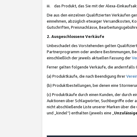
iii. das Produkt, das Sie mit der Alexa-Einkaufsa
Die aus den einzelnen Qualifizierten Verkäufen gen
einnehmen, abzüglich etwaiger Versandkosten, Ko
Gutschriften, Preisnachlässe, Bearbeitungsgebühr
2. Ausgeschlossene Verkäufe
Unbeschadet des Vorstehenden gelten Qualifiziert
Partnerprogramm oder andere Bestimmungen, Beding
einschließlich der jeweils aktuellen Fassung der
Ve
Ferner gelten folgende Verkäufe, die andernfalls
(a) Produktkäufe, die nach Beendigung Ihrer
Verei
(b) Produktbestellungen, bei denen eine Stornier
(c) Produktkäufe durch einen Kunden, der durch e
Auktionen über Schlagwörter, Suchbegriffe oder a
nicht abschließende Liste unserer Marken über di
und „kindel“) enthalten (jeweils eine „
Unzulässig