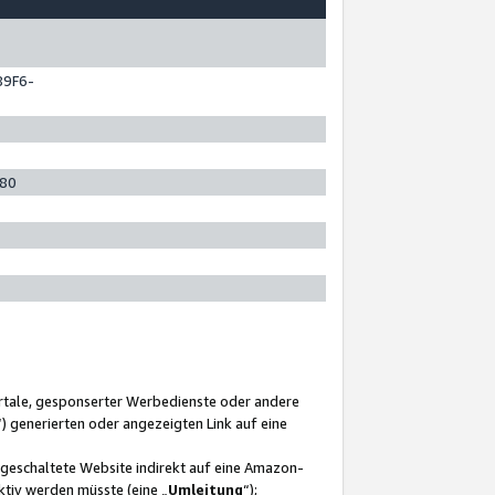
89F6-
280
ortale, gesponserter Werbedienste oder andere
“) generierten oder angezeigten Link auf eine
ngeschaltete Website indirekt auf eine Amazon-
ktiv werden müsste (eine „
Umleitung
“);