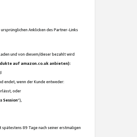
 ursprünglichen Anklicken des Partner-Links
laden und von diesem/dieser bezahlt wird
rodukte auf amazon.co.uk anbieten):
d
 und endet, wenn der Kunde entweder:
erlässt, oder
ls Session
“),
t spätestens 89 Tage nach seiner erstmaligen