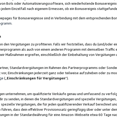
 von Bots oder Automatisierungssoftware, sich wiederholende Bonusereignisse
n jedem Einzelfall nach eigenem Ermessen, ob ein Bonusereignis stattgefund
epages für Bonusereignisse sind in Verbindung mit dem entsprechenden Bonu
rogramm
.
n
den Vergütungen zu profitieren. Falls wir feststellen, dass du (und/oder ein
erprogramm als auch von einem anderen Programm mit demselben Traffic ei
n wir Maßnahmen ergreifen, einschließlich der Einbehaltung von Vergütunge
r Partner, Standardvergütungen im Rahmen des Partnerprogramms oder Sonde
ht vor, Einschränkungen jederzeit ganz oder teilweise aufzuheben oder zu mod
ge
(„
Einschränkungen für Vergütungen
“).
ngen unternehmen, um qualifizierte Verkäufe genau und umfassend zu verfol
dir zu senden, in denen die Standardvergütungen und spezielle Vergütungen, 
pezielle Vergütungen, die für jeden qualifizierenden Verkauf berechnet un
 führen, dass dein effektiver Provisionssatz geringfügig über oder unter dem
ungen in der Standardwährung für eine Amazon-Webseite etwa 60 Tage nach