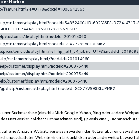
e der Marken
gp/feature.html?ie=UTF8&docId=1000642963
help/customer/display.html?nodeId=548524#GUID-602FA6E8-D724-4317-
64DE0ED1D744420E933ED292E5A7B3D3
elp/customer/display.html?nodeId=201014060
help/customer/display.html?nodeId=GCX77V9988LUPMB2
help/customer/display.html/ref=hp_left_v4_sib?ie=UTF8&nodeId=201909
help/customer/display.html/?nodeId=201014060
help/customer/display.html?nodeId=200975440
help/customer/display.html?nodeId=200975440
help/customer/display.html?nodeId=200975440
/gp/help/customer/display.html?nodeId=GCX77V9988LUPMB2
n einer Suchmaschine (einschließlich Google, Yahoo, Bing oder andere Webp
 des Netzwerkes solcher Suchmaschinen sind), (jeweils eine „
Suchmaschine
nk auf eine Amazon-Website verwiesen werden, der Nutzer über eine zwische
ischengeschalteten Website einen Link anklicken oder anderweitig bewusst a