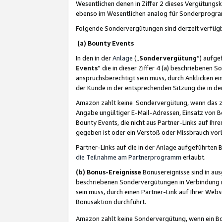
Wesentlichen denen in Ziffer 2 dieses Vergütung
ebenso im Wesentlichen analog für Sonderprogr
Folgende Sondervergütungen sind derzeit verfüg
(a) Bounty Events
In den in der
Anlage
(„
Sondervergütung
“) aufge
Events
“ die in dieser Ziffer 4 (a) beschriebenen 
anspruchsberechtigt sein muss, durch Anklicken ei
der Kunde in der entsprechenden Sitzung die in d
Amazon zahlt keine Sondervergütung, wenn das z
Angabe ungültiger E-Mail-Adressen, Einsatz von B
Bounty Events, die nicht aus Partner-Links auf Ihre
gegeben ist oder ein Verstoß oder Missbrauch vorl
Partner-Links auf die in der Anlage aufgeführte
die Teilnahme am Partnerprogramm
erlaubt.
(b) Bonus-Ereignisse
Bonusereignisse sind in au
beschriebenen Sondervergütungen in Verbindung m
sein muss, durch einen Partner-Link auf Ihrer We
Bonusaktion durchführt.
Amazon zahlt keine Sondervergütung, wenn ein Bon