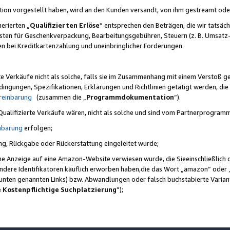
ktion vorgestellt haben, wird an den Kunden versandt, von ihm gestreamt od
erierten „
Qualifizierten Erlöse
“ entsprechen den Beträgen, die wir tatsäch
sten für Geschenkverpackung, Bearbeitungsgebühren, Steuern (z. B. Umsatz-
en bei Kreditkartenzahlung und uneinbringlicher Forderungen.
e Verkäufe nicht als solche, falls sie im Zusammenhang mit einem Verstoß 
ungen, Spezifikationen, Erklärungen und Richtlinien getätigt werden, die 
reinbarung
(zusammen die „
Programmdokumentation
“).
 Qualifizierte Verkäufe wären, nicht als solche und sind vom Partnerprogra
nbarung
erfolgen;
ung, Rückgabe oder Rückerstattung eingeleitet wurde;
ine Anzeige auf eine Amazon-Website verwiesen wurde, die Sieeinschließlich
ndere Identifikatoren käuflich erworben haben,die das Wort „amazon“ oder 
e unten genannten Links) bzw. Abwandlungen oder falsch buchstabierte Varia
e Kostenpflichtige Suchplatzierung
”);