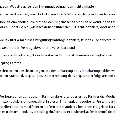
 Amazon-Website geltenden Nutzungsbedingungen nicht einhalten;
t und erfasst werden, weil die Links von Ihrer Website zu der jeweiligen Am
 Mobilen Anwendung, die nicht zu den Zugelassenen Mobilen Anwendungen zählt
s API oder PA API (wie nachstehend unter der IP-Lizenz definiert) oder ander
ie in Ziffer 4 (a) dieses Vergütungskatalogs definiert) (für das Sonderverg
weit nicht im Vertrag abweichend vereinbart, und
ngen von Produkten, die nicht auf einer Produkt-Listenseite verfügbar sind.
nerprogramms
eschriebenen Einschränkungen und der Einhaltung der
Vereinbarung
zahlen wir
ebenen Standardvergütungen. Die Berechnung der Vergütung erfolgt anhand e
beaktionen auflegen, im Rahmen derer alle oder einige Partner die Möglichk
Amazon behält sich (ungeachtet in dieser Ziffer ggf. angegebener Fristen) d
ustellen oder zu modifizieren. Sofern nichts anderes bestimmt ist, gelten 
s nicht um Produktverkäufe geht/nicht zu Produktverkäufen kommt) disqua