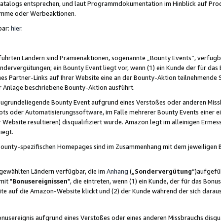
skatalogs entsprechen, und laut Programmdokumentation im Hinblick auf Pr
amme oder Werbeaktionen.
bar:
hier
.
führten Ländern sind Prämienaktionen, sogenannte „Bounty Events“, verfügb
Sondervergütungen; ein Bounty Event liegt vor, wenn (1) ein Kunde der für da
nes Partner-Links auf Ihrer Website eine an der Bounty-Aktion teilnehmende 
er Anlage beschriebene Bounty-Aktion ausführt.
ugrundeliegende Bounty Event aufgrund eines Verstoßes oder anderen Miss
ots oder Automatisierungssoftware, im Falle mehrerer Bounty Events einer e
r Website resultieren) disqualifiziert wurde. Amazon legt im alleinigen Ermess
iegt.
n Bounty-spezifischen Homepages sind im Zusammenhang mit dem jeweiligen
sgewählten Ländern verfügbar, die im
Anhang
(„
Sondervergütung
“)aufgefüh
it "
Bonusereignissen
", die eintreten, wenn (1) ein Kunde, der für das Bon
bsite auf die Amazon-Website klickt und (2) der Kunde während der sich dar
usereignis aufgrund eines Verstoßes oder eines anderen Missbrauchs disqua