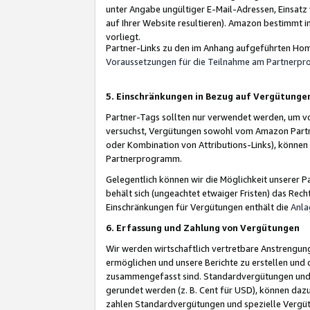
unter Angabe ungültiger E-Mail-Adressen, Einsatz
auf Ihrer Website resultieren). Amazon bestimmt i
vorliegt.
Partner-Links zu den im Anhang aufgeführten Hom
Voraussetzungen für die Teilnahme am Partnerp
5. Einschränkungen in Bezug auf Vergütunge
Partner-Tags sollten nur verwendet werden, um von 
versuchst, Vergütungen sowohl vom Amazon Partn
oder Kombination von Attributions-Links), könne
Partnerprogramm.
Gelegentlich können wir die Möglichkeit unsere
behält sich (ungeachtet etwaiger Fristen) das Rec
Einschränkungen für Vergütungen enthält die
Anla
6. Erfassung und Zahlung von Vergütungen
Wir werden wirtschaftlich vertretbare Anstrengu
ermöglichen und unsere Berichte zu erstellen und 
zusammengefasst sind. Standardvergütungen und s
gerundet werden (z. B. Cent für USD), können dazu
zahlen Standardvergütungen und spezielle Vergüt