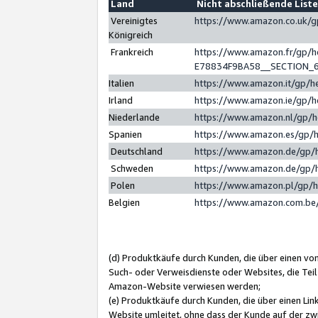
Land
Nicht abschließende List
Vereinigtes
https://www.amazon.co.uk/
Königreich
Frankreich
https://www.amazon.fr/gp/
E78834F9BA58__SECTION_
Italien
https://www.amazon.it/gp/h
Irland
https://www.amazon.ie/gp/
Niederlande
https://www.amazon.nl/gp/
Spanien
https://www.amazon.es/gp/
Deutschland
https://www.amazon.de/gp/
Schweden
https://www.amazon.de/gp/
Polen
https://www.amazon.pl/gp/
Belgien
https://www.amazon.com.be
(d) Produktkäufe durch Kunden, die über einen vo
Such- oder Verweisdienste oder Websites, die Teil
Amazon-Website verwiesen werden;
(e) Produktkäufe durch Kunden, die über einen Li
Website umleitet, ohne dass der Kunde auf der zw