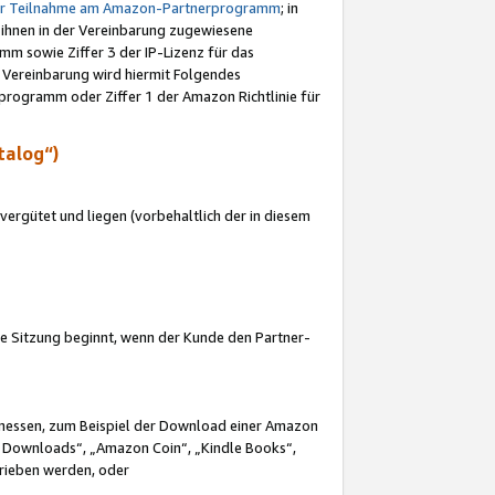
ur Teilnahme am Amazon-Partnerprogramm
; in
 ihnen in der Vereinbarung zugewiesene
m sowie Ziffer 3 der IP-Lizenz für das
 Vereinbarung wird hiermit Folgendes
programm oder Ziffer 1 der Amazon Richtlinie für
talog“)
ergütet und liegen (vorbehaltlich der in diesem
i die Sitzung beginnt, wenn der Kunde den Partner-
Ermessen, zum Beispiel der Download einer Amazon
 Downloads“, „Amazon Coin“, „Kindle Books“,
trieben werden, oder