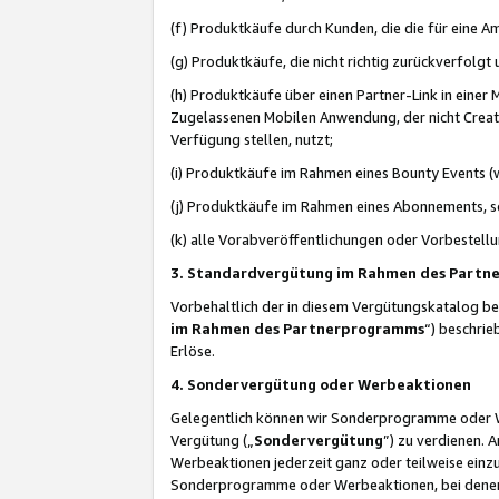
(f) Produktkäufe durch Kunden, die die für eine
(g) Produktkäufe, die nicht richtig zurückverfolg
(h) Produktkäufe über einen Partner-Link in einer
Zugelassenen Mobilen Anwendung, der nicht Creator
Verfügung stellen, nutzt;
(i) Produktkäufe im Rahmen eines Bounty Events (w
(j) Produktkäufe im Rahmen eines Abonnements, so
(k) alle Vorabveröffentlichungen oder Vorbestellu
3. Standardvergütung im Rahmen des Part
Vorbehaltlich der in diesem Vergütungskatalog b
im Rahmen des Partnerprogramms
“) beschri
Erlöse.
4. Sondervergütung oder Werbeaktionen
Gelegentlich können wir Sonderprogramme oder Wer
Vergütung („
Sondervergütung
”) zu verdienen. 
Werbeaktionen jederzeit ganz oder teilweise einz
Sonderprogramme oder Werbeaktionen, bei denen e