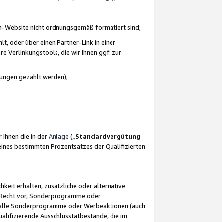
azon-Website nicht ordnungsgemäß formatiert sind;
, oder über einen Partner-Link in einer
e Verlinkungstools, die wir Ihnen ggf. zur
ütungen gezahlt werden);
 Ihnen die in der
Anlage
(„
Standardvergütung
ines bestimmten Prozentsatzes der Qualifizierten
eit erhalten, zusätzliche oder alternative
as Recht vor, Sonderprogramme oder
für alle Sonderprogramme oder Werbeaktionen (auch
lifizierende Ausschlusstatbestände, die im