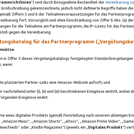
rammrichtlinien
“) sind durch Bezugnahme Bestandteil der
Vereinbarung z
Großschreibung gekennzeichnete, jedoch nicht definierte Begriffe haben die
 gemäß Ziffern 3 und 6 der Teilnahmevoraussetzungen für das Partnerprogram
nbarung fort. Vorsorglich und ohne Einschränkung von Ziffer 6 Abs. (a) der
ungen für die Teilnahme am Partnerprogramm, die IP-Lizenz für das Partner
rstoß gegen die Vereinbarung.
ungskatalog für das Partnerprogramm („Vergütungska
 Umsätze
n in Ziffer 3 dieses Vergütungskatalogs festgelegten Standardvergütungen v
r, wenn:
ite platzierten Partner-Links eine Amazon-Website aufruft; und
r nachstehend unter (i), (ii) und (iii) beschriebenen Ereignisse eintritt, wobe
 folgenden Ereignisse endet:
hme eines digitalen Produkts (gemäß Feststellung nach unserem alleinigen 
 „Amazon Music“, „Amazon Shorts“, „eDocs“, „Amazon Prime Video“, „Game
Newsfeeds“ oder „Kindle Magazines“) (jeweils ein „
Digitales Produkt
“) ver